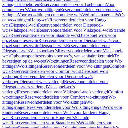
zittingen
Toebehoren
Reserveonderdelen voor Toebehoren
Voor
complete wc's
Voor wc-zittingen
Reserveonderdelen voor Voor wc-
zittingen
Voor wc-zittingen en complete wc's
Verbruiksmateriaal
Wc's
en wc-zittingen
Hang-wc's
Reserveonderdelen voor Hang-
wc's
Diepspoel-wc's
Reserveonderdelen voor Diepspoel-
wc's
Vlakspoel-wc's
Reserveonderdelen voor Vlakspoel-wc's
Staande
wc's
Reserveonderdelen voor Staande wc's
Diepspoel-wc’s voor
opzet spoelreservoir
Reserveonderdelen voor Diepspoel-wc’s voor
opzet spoelreservoir
Diepspoel-wc's
Reserveonderdelen voor
Diepspoel-wc's
Vlakspoel-wc's
Reserveonderdelen voor Vlakspoel-
wc's
Opbouwspoelreservoirs voor wc's, van sanitaire keramiek
Te
bevestigen op de wc-pot
Wc-zittingen
Reserveonderdelen voor Wc-
zittingen
Wc-zittingen
Reserveonderdelen voor Wc-zittingen
Comfort-
wc's
Reserveonderdelen voor Comfort-wc's
Diepspoel-wc’s
verhoogd
Reserveonderdelen voor Diepspoel-wc’s
verhoogd
Diepspoel-wc's verlengd
Reserveonderdelen voor
Diepspoel-wc's verlengd
Vlakspoel-wc’s
verlengd
Reserveonderdelen voor Vlakspoel-wc’s verlengd
Comfort
wc-zittingen
Reserveonderdelen voor Comfort wc-zittingen
Wc-
zittingen
Reserveonderdelen voor Wc-zittingen
Wc-
zittingsringen
Reserveonderdelen voor Wc-zittingsringen
Wc’s voor
kinderen
Reserveonderdelen voor Wc’s voor kinderen
Hang-
wc's
Reserveonderdelen voor Hang-wc's
Staande
wc's
Reserveonderdelen voor Staande wc's
Wc-zittingen voor
kinderen
Reserveonderdelen voor Wc-zittingen voor kinderen
Wc-