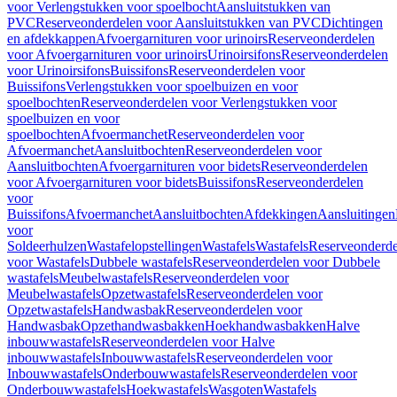
voor Verlengstukken voor spoelbocht
Aansluitstukken van
PVC
Reserveonderdelen voor Aansluitstukken van PVC
Dichtingen
en afdekkappen
Afvoergarnituren voor urinoirs
Reserveonderdelen
voor Afvoergarnituren voor urinoirs
Urinoirsifons
Reserveonderdelen
voor Urinoirsifons
Buissifons
Reserveonderdelen voor
Buissifons
Verlengstukken voor spoelbuizen en voor
spoelbochten
Reserveonderdelen voor Verlengstukken voor
spoelbuizen en voor
spoelbochten
Afvoermanchet
Reserveonderdelen voor
Afvoermanchet
Aansluitbochten
Reserveonderdelen voor
Aansluitbochten
Afvoergarnituren voor bidets
Reserveonderdelen
voor Afvoergarnituren voor bidets
Buissifons
Reserveonderdelen
voor
Buissifons
Afvoermanchet
Aansluitbochten
Afdekkingen
Aansluitingen
voor
Soldeerhulzen
Wastafelopstellingen
Wastafels
Wastafels
Reserveonderde
voor Wastafels
Dubbele wastafels
Reserveonderdelen voor Dubbele
wastafels
Meubelwastafels
Reserveonderdelen voor
Meubelwastafels
Opzetwastafels
Reserveonderdelen voor
Opzetwastafels
Handwasbak
Reserveonderdelen voor
Handwasbak
Opzethandwasbakken
Hoekhandwasbakken
Halve
inbouwwastafels
Reserveonderdelen voor Halve
inbouwwastafels
Inbouwwastafels
Reserveonderdelen voor
Inbouwwastafels
Onderbouwwastafels
Reserveonderdelen voor
Onderbouwwastafels
Hoekwastafels
Wasgoten
Wastafels