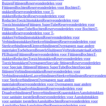
Buizen
Fittingen
Reserveonderdelen voor
Fittingen
Bochten
Reserveonderdelen voor Bochten
T-
stukken
Reserveonderdelen voor T-
stukken
Reducties
Reserveonderdelen voor
Reducties
Toezichtsstukken
Reserveonderdelen voor
Toezichtsstukken
Fittingen SuperTube
Reserveonderdelen voor
Fittingen SuperTube
Bochten
Reserveonderdelen voor Bochten
T-
stukken
Reserveonderdelen voor T-
stukken
Verbindingsstukken
Reserveonderdelen voor
Verbindingsstukken
Steekverbindingen
Reserveonderdelen voor
Steekverbindingen
Klemverbindingen
Overgangen naar andere
materialen
Toebehoren
Beugels
Sluitingen
Verbruiksmateriaal
Geberit
PE
Buizen
Fittingen
Reserveonderdelen voor Fittingen
Bochten
T-
stukken
Reducties
Toezichtsstukken
Reserveonderdelen voor
Toezichtsstukken
Overgangen
Speciale fittingen
Reserveonderdelen
voor Speciale fittingen
Fittingen SuperTube
Bochten
Speciale
fittingen
Verbindingsstukken
Reserveonderdelen voor
Verbindingsstukken
Lasverbindingen
Steekverbindingen
Reserveonder
voor Steekverbindingen
Overgangen naar andere
materialen
Reserveonderdelen voor Overgangen naar andere
materialen
Draadverbindingen
Reserveonderdelen voor
Draadverbindingen
Flensverbindingen
Kraagstukken
Aansluitstukken
voor sanitaire toestellen
Reserveonderdelen voor Aansluitstukken
voor sanitaire toestellen
Aansluitbochten
Reserveonderdelen voor
Aansluitbochten
Aansluitmoffen
Reserveonderdelen voor