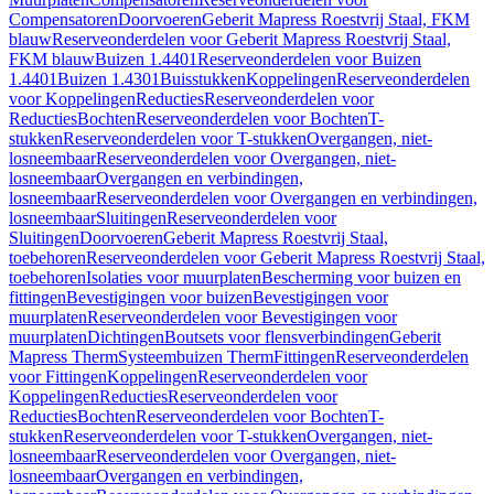
Compensatoren
Doorvoeren
Geberit Mapress Roestvrij Staal, FKM
blauw
Reserveonderdelen voor Geberit Mapress Roestvrij Staal,
FKM blauw
Buizen 1.4401
Reserveonderdelen voor Buizen
1.4401
Buizen 1.4301
Buisstukken
Koppelingen
Reserveonderdelen
voor Koppelingen
Reducties
Reserveonderdelen voor
Reducties
Bochten
Reserveonderdelen voor Bochten
T-
stukken
Reserveonderdelen voor T-stukken
Overgangen, niet-
losneembaar
Reserveonderdelen voor Overgangen, niet-
losneembaar
Overgangen en verbindingen,
losneembaar
Reserveonderdelen voor Overgangen en verbindingen,
losneembaar
Sluitingen
Reserveonderdelen voor
Sluitingen
Doorvoeren
Geberit Mapress Roestvrij Staal,
toebehoren
Reserveonderdelen voor Geberit Mapress Roestvrij Staal,
toebehoren
Isolaties voor muurplaten
Bescherming voor buizen en
fittingen
Bevestigingen voor buizen
Bevestigingen voor
muurplaten
Reserveonderdelen voor Bevestigingen voor
muurplaten
Dichtingen
Boutsets voor flensverbindingen
Geberit
Mapress Therm
Systeembuizen Therm
Fittingen
Reserveonderdelen
voor Fittingen
Koppelingen
Reserveonderdelen voor
Koppelingen
Reducties
Reserveonderdelen voor
Reducties
Bochten
Reserveonderdelen voor Bochten
T-
stukken
Reserveonderdelen voor T-stukken
Overgangen, niet-
losneembaar
Reserveonderdelen voor Overgangen, niet-
losneembaar
Overgangen en verbindingen,