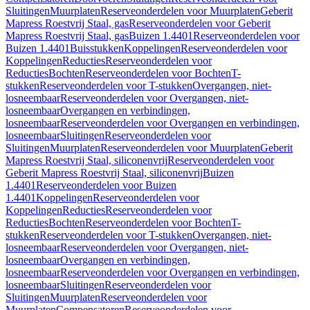
Sluitingen
Muurplaten
Reserveonderdelen voor Muurplaten
Geberit
Mapress Roestvrij Staal, gas
Reserveonderdelen voor Geberit
Mapress Roestvrij Staal, gas
Buizen 1.4401
Reserveonderdelen voor
Buizen 1.4401
Buisstukken
Koppelingen
Reserveonderdelen voor
Koppelingen
Reducties
Reserveonderdelen voor
Reducties
Bochten
Reserveonderdelen voor Bochten
T-
stukken
Reserveonderdelen voor T-stukken
Overgangen, niet-
losneembaar
Reserveonderdelen voor Overgangen, niet-
losneembaar
Overgangen en verbindingen,
losneembaar
Reserveonderdelen voor Overgangen en verbindingen,
losneembaar
Sluitingen
Reserveonderdelen voor
Sluitingen
Muurplaten
Reserveonderdelen voor Muurplaten
Geberit
Mapress Roestvrij Staal, siliconenvrij
Reserveonderdelen voor
Geberit Mapress Roestvrij Staal, siliconenvrij
Buizen
1.4401
Reserveonderdelen voor Buizen
1.4401
Koppelingen
Reserveonderdelen voor
Koppelingen
Reducties
Reserveonderdelen voor
Reducties
Bochten
Reserveonderdelen voor Bochten
T-
stukken
Reserveonderdelen voor T-stukken
Overgangen, niet-
losneembaar
Reserveonderdelen voor Overgangen, niet-
losneembaar
Overgangen en verbindingen,
losneembaar
Reserveonderdelen voor Overgangen en verbindingen,
losneembaar
Sluitingen
Reserveonderdelen voor
Sluitingen
Muurplaten
Reserveonderdelen voor
Muurplaten
Compensatoren
Reserveonderdelen voor