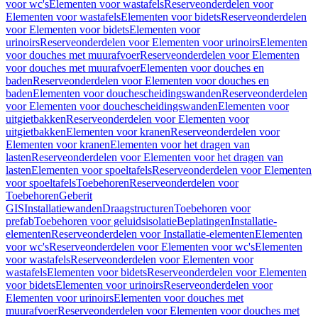
voor wc's
Elementen voor wastafels
Reserveonderdelen voor
Elementen voor wastafels
Elementen voor bidets
Reserveonderdelen
voor Elementen voor bidets
Elementen voor
urinoirs
Reserveonderdelen voor Elementen voor urinoirs
Elementen
voor douches met muurafvoer
Reserveonderdelen voor Elementen
voor douches met muurafvoer
Elementen voor douches en
baden
Reserveonderdelen voor Elementen voor douches en
baden
Elementen voor douchescheidingswanden
Reserveonderdelen
voor Elementen voor douchescheidingswanden
Elementen voor
uitgietbakken
Reserveonderdelen voor Elementen voor
uitgietbakken
Elementen voor kranen
Reserveonderdelen voor
Elementen voor kranen
Elementen voor het dragen van
lasten
Reserveonderdelen voor Elementen voor het dragen van
lasten
Elementen voor spoeltafels
Reserveonderdelen voor Elementen
voor spoeltafels
Toebehoren
Reserveonderdelen voor
Toebehoren
Geberit
GIS
Installatiewanden
Draagstructuren
Toebehoren voor
prefab
Toebehoren voor geluidsisolatie
Beplatingen
Installatie-
elementen
Reserveonderdelen voor Installatie-elementen
Elementen
voor wc's
Reserveonderdelen voor Elementen voor wc's
Elementen
voor wastafels
Reserveonderdelen voor Elementen voor
wastafels
Elementen voor bidets
Reserveonderdelen voor Elementen
voor bidets
Elementen voor urinoirs
Reserveonderdelen voor
Elementen voor urinoirs
Elementen voor douches met
muurafvoer
Reserveonderdelen voor Elementen voor douches met