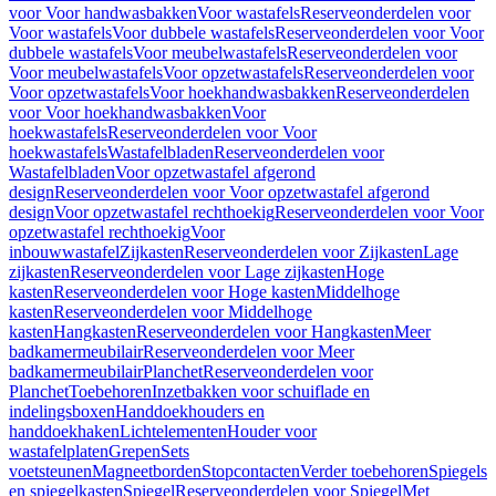
voor Voor handwasbakken
Voor wastafels
Reserveonderdelen voor
Voor wastafels
Voor dubbele wastafels
Reserveonderdelen voor Voor
dubbele wastafels
Voor meubelwastafels
Reserveonderdelen voor
Voor meubelwastafels
Voor opzetwastafels
Reserveonderdelen voor
Voor opzetwastafels
Voor hoekhandwasbakken
Reserveonderdelen
voor Voor hoekhandwasbakken
Voor
hoekwastafels
Reserveonderdelen voor Voor
hoekwastafels
Wastafelbladen
Reserveonderdelen voor
Wastafelbladen
Voor opzetwastafel afgerond
design
Reserveonderdelen voor Voor opzetwastafel afgerond
design
Voor opzetwastafel rechthoekig
Reserveonderdelen voor Voor
opzetwastafel rechthoekig
Voor
inbouwwastafel
Zijkasten
Reserveonderdelen voor Zijkasten
Lage
zijkasten
Reserveonderdelen voor Lage zijkasten
Hoge
kasten
Reserveonderdelen voor Hoge kasten
Middelhoge
kasten
Reserveonderdelen voor Middelhoge
kasten
Hangkasten
Reserveonderdelen voor Hangkasten
Meer
badkamermeubilair
Reserveonderdelen voor Meer
badkamermeubilair
Planchet
Reserveonderdelen voor
Planchet
Toebehoren
Inzetbakken voor schuiflade en
indelingsboxen
Handdoekhouders en
handdoekhaken
Lichtelementen
Houder voor
wastafelplaten
Grepen
Sets
voetsteunen
Magneetborden
Stopcontacten
Verder toebehoren
Spiegels
en spiegelkasten
Spiegel
Reserveonderdelen voor Spiegel
Met