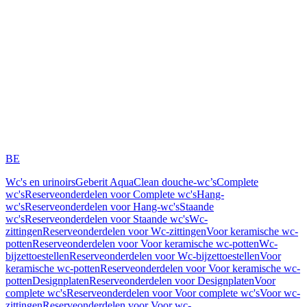
BE
Wc's en urinoirs
Geberit AquaClean douche-wc’s
Complete
wc's
Reserveonderdelen voor Complete wc's
Hang-
wc's
Reserveonderdelen voor Hang-wc's
Staande
wc's
Reserveonderdelen voor Staande wc's
Wc-
zittingen
Reserveonderdelen voor Wc-zittingen
Voor keramische wc-
potten
Reserveonderdelen voor Voor keramische wc-potten
Wc-
bijzettoestellen
Reserveonderdelen voor Wc-bijzettoestellen
Voor
keramische wc-potten
Reserveonderdelen voor Voor keramische wc-
potten
Designplaten
Reserveonderdelen voor Designplaten
Voor
complete wc's
Reserveonderdelen voor Voor complete wc's
Voor wc-
zittingen
Reserveonderdelen voor Voor wc-