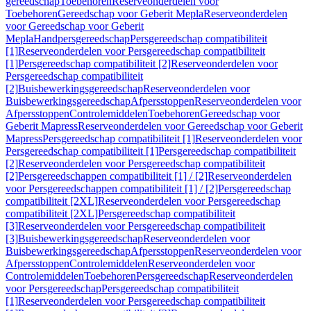
gereedschap
Toebehoren
Reserveonderdelen voor
Toebehoren
Gereedschap voor Geberit Mepla
Reserveonderdelen
voor Gereedschap voor Geberit
Mepla
Handpersgereedschap
Persgereedschap compatibiliteit
[1]
Reserveonderdelen voor Persgereedschap compatibiliteit
[1]
Persgereedschap compatibiliteit [2]
Reserveonderdelen voor
Persgereedschap compatibiliteit
[2]
Buisbewerkingsgereedschap
Reserveonderdelen voor
Buisbewerkingsgereedschap
Afpersstoppen
Reserveonderdelen voor
Afpersstoppen
Controlemiddelen
Toebehoren
Gereedschap voor
Geberit Mapress
Reserveonderdelen voor Gereedschap voor Geberit
Mapress
Persgereedschap compatibiliteit [1]
Reserveonderdelen voor
Persgereedschap compatibiliteit [1]
Persgereedschap compatibiliteit
[2]
Reserveonderdelen voor Persgereedschap compatibiliteit
[2]
Persgereedschappen compatibiliteit [1] / [2]
Reserveonderdelen
voor Persgereedschappen compatibiliteit [1] / [2]
Persgereedschap
compatibiliteit [2XL]
Reserveonderdelen voor Persgereedschap
compatibiliteit [2XL]
Persgereedschap compatibiliteit
[3]
Reserveonderdelen voor Persgereedschap compatibiliteit
[3]
Buisbewerkingsgereedschap
Reserveonderdelen voor
Buisbewerkingsgereedschap
Afpersstoppen
Reserveonderdelen voor
Afpersstoppen
Controlemiddelen
Reserveonderdelen voor
Controlemiddelen
Toebehoren
Persgereedschap
Reserveonderdelen
voor Persgereedschap
Persgereedschap compatibiliteit
[1]
Reserveonderdelen voor Persgereedschap compatibiliteit