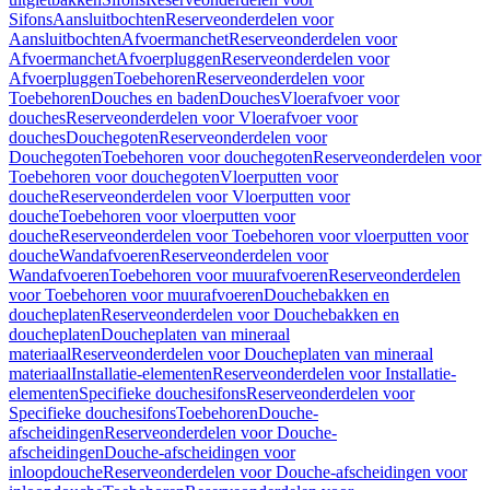
Sifons
Aansluitbochten
Reserveonderdelen voor
Aansluitbochten
Afvoermanchet
Reserveonderdelen voor
Afvoermanchet
Afvoerpluggen
Reserveonderdelen voor
Afvoerpluggen
Toebehoren
Reserveonderdelen voor
Toebehoren
Douches en baden
Douches
Vloerafvoer voor
douches
Reserveonderdelen voor Vloerafvoer voor
douches
Douchegoten
Reserveonderdelen voor
Douchegoten
Toebehoren voor douchegoten
Reserveonderdelen voor
Toebehoren voor douchegoten
Vloerputten voor
douche
Reserveonderdelen voor Vloerputten voor
douche
Toebehoren voor vloerputten voor
douche
Reserveonderdelen voor Toebehoren voor vloerputten voor
douche
Wandafvoeren
Reserveonderdelen voor
Wandafvoeren
Toebehoren voor muurafvoeren
Reserveonderdelen
voor Toebehoren voor muurafvoeren
Douchebakken en
doucheplaten
Reserveonderdelen voor Douchebakken en
doucheplaten
Doucheplaten van mineraal
materiaal
Reserveonderdelen voor Doucheplaten van mineraal
materiaal
Installatie-elementen
Reserveonderdelen voor Installatie-
elementen
Specifieke douchesifons
Reserveonderdelen voor
Specifieke douchesifons
Toebehoren
Douche-
afscheidingen
Reserveonderdelen voor Douche-
afscheidingen
Douche-afscheidingen voor
inloopdouche
Reserveonderdelen voor Douche-afscheidingen voor