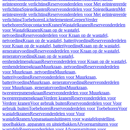
geïntegreerde verlichting
Reserveonderdelen voor Met geïntegreerde
verlichting
Spiegelkasten
Reserveonderdelen voor Spiegelkasten
Met
geïntegreerde verlichting
Reserveonderdelen voor Met geïntegreerde
verlichting
Toebehoren
Lichtelementen
Grepen
Verder
toebehoren
Stopcontacten
Kranen
Wastafelkranen
Reserveonderdelen
voor Wastafelkranen
Kraan op de wastafel,
netvoeding
Reserveonderdelen voor Kraan op de wastafel,
netvoeding
Kraan op de wastafel, batterijvoeding
Reserveonderdelen
voor Kraan op de wastafel, batterijvoeding
Kraan op de wastafel,
generatorvoeding
Reserveonderdelen voor Kraan op de wastafel,
generatorvoeding
Kraan op de wastafel,
eenhendelmengkraan
Reserveonderdelen voor Kraan op de wastafel,
eenhendelmengkraan
Muurkraan, netvoeding
Reserveonderdelen
voor Muurkraan, netvoeding
Muurkraan,
batterijvoeding
Reserveonderdelen voor Muurkraan,
batterijvoeding
Muurkraan, generatorvoeding
Reserveonderdelen
voor Muurkraan, generatorvoeding
Muurkraan,
tweegreepsmengkraan
Reserveonderdelen voor Muurkraan,
tweegreepsmengkraan
Verdere kranen
Reserveonderdelen voor
Verdere kranen
Voor gebruik buiten
Reserveonderdelen voor Voor
gebruik buiten
Toebehoren
Reserveonderdelen voor Toebehoren
Voor
wastafelkranen
Reserveonderdelen voor Voor
wastafelkranen
Apparaataansluitingen voor wastafelopstelling,
spoelbakken, apparaten en uitgietbakken
Afvoergarnituren voor
wastafels
Reserveonderdelen voor Afvoergarnituren voor