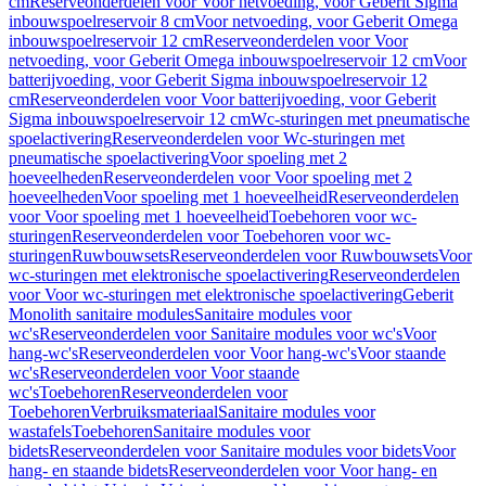
cm
Reserveonderdelen voor Voor netvoeding, voor Geberit Sigma
inbouwspoelreservoir 8 cm
Voor netvoeding, voor Geberit Omega
inbouwspoelreservoir 12 cm
Reserveonderdelen voor Voor
netvoeding, voor Geberit Omega inbouwspoelreservoir 12 cm
Voor
batterijvoeding, voor Geberit Sigma inbouwspoelreservoir 12
cm
Reserveonderdelen voor Voor batterijvoeding, voor Geberit
Sigma inbouwspoelreservoir 12 cm
Wc-sturingen met pneumatische
spoelactivering
Reserveonderdelen voor Wc-sturingen met
pneumatische spoelactivering
Voor spoeling met 2
hoeveelheden
Reserveonderdelen voor Voor spoeling met 2
hoeveelheden
Voor spoeling met 1 hoeveelheid
Reserveonderdelen
voor Voor spoeling met 1 hoeveelheid
Toebehoren voor wc-
sturingen
Reserveonderdelen voor Toebehoren voor wc-
sturingen
Ruwbouwsets
Reserveonderdelen voor Ruwbouwsets
Voor
wc-sturingen met elektronische spoelactivering
Reserveonderdelen
voor Voor wc-sturingen met elektronische spoelactivering
Geberit
Monolith sanitaire modules
Sanitaire modules voor
wc's
Reserveonderdelen voor Sanitaire modules voor wc's
Voor
hang-wc's
Reserveonderdelen voor Voor hang-wc's
Voor staande
wc's
Reserveonderdelen voor Voor staande
wc's
Toebehoren
Reserveonderdelen voor
Toebehoren
Verbruiksmateriaal
Sanitaire modules voor
wastafels
Toebehoren
Sanitaire modules voor
bidets
Reserveonderdelen voor Sanitaire modules voor bidets
Voor
hang- en staande bidets
Reserveonderdelen voor Voor hang- en