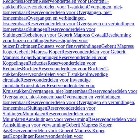
Reducties
Bochten
Reserveonderdelen voor Bochten
T-
stukken
Reserveonderdelen voor T-stukken
Overgangen, niet-
losneembaar
Reserveonderdelen voor Overgangen, niet-
losneembaar
Overgangen en verbindingen,
losneembaar
Reserveonderdelen voor Overgangen en verbindingen,
losneembaar
Sluitingen
Reserveonderdelen voor
Sluitingen
Toebehoren voor Geberit Mapress C-staal
Bescherming
voor buizen en fittingen
Bevestigingen voor
buizen
Dichtingen
Boutsets voor flensverbindingen
Geberit Mapress
Koper
Geberit Mapress Koper
Reserveonderdelen voor Geberit
Mapress Koper
Koppelingen
Reserveonderdelen voor
Koppelingen
Reducties
Reserveonderdelen voor
Reducties
Bochten
Reserveonderdelen voor Bochten
T-
stukken
Reserveonderdelen voor T-stukken
Inwendige
circulatie
Reserveonderdelen voor Inwendige
circulatie
Kruisstukken
Reserveonderdelen voor
Kruisstukken
Overgangen, niet-losneembaar
Reserveonderdelen voor
Overgangen, niet-losneembaar
Overgangen en verbindingen,
losneembaar
Reserveonderdelen voor Overgangen en verbindingen,
losneembaar
Sluitingen
Reserveonderdelen voor
Sluitingen
Muurplaten
Reserveonderdelen voor
Muurplaten
Aansluitingen voor verwarming
Reserveonderdelen voor
Aansluitingen voor verwarming
Geberit Mapress Koper,
gas
Reserveonderdelen voor Geberit Mapress Koper,
gas
Koppelingen
Reserveonderdelen voor