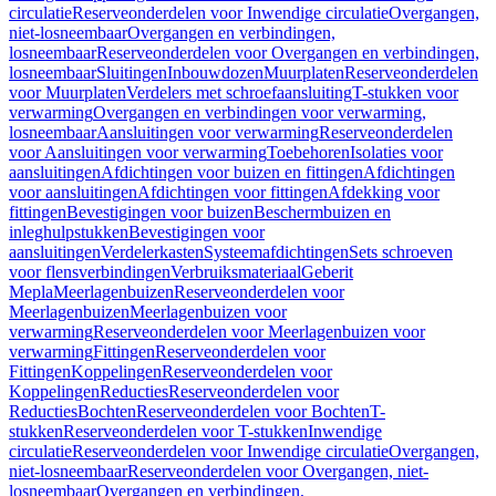
circulatie
Reserveonderdelen voor Inwendige circulatie
Overgangen,
niet-losneembaar
Overgangen en verbindingen,
losneembaar
Reserveonderdelen voor Overgangen en verbindingen,
losneembaar
Sluitingen
Inbouwdozen
Muurplaten
Reserveonderdelen
voor Muurplaten
Verdelers met schroefaansluiting
T-stukken voor
verwarming
Overgangen en verbindingen voor verwarming,
losneembaar
Aansluitingen voor verwarming
Reserveonderdelen
voor Aansluitingen voor verwarming
Toebehoren
Isolaties voor
aansluitingen
Afdichtingen voor buizen en fittingen
Afdichtingen
voor aansluitingen
Afdichtingen voor fittingen
Afdekking voor
fittingen
Bevestigingen voor buizen
Beschermbuizen en
inleghulpstukken
Bevestigingen voor
aansluitingen
Verdelerkasten
Systeemafdichtingen
Sets schroeven
voor flensverbindingen
Verbruiksmateriaal
Geberit
Mepla
Meerlagenbuizen
Reserveonderdelen voor
Meerlagenbuizen
Meerlagenbuizen voor
verwarming
Reserveonderdelen voor Meerlagenbuizen voor
verwarming
Fittingen
Reserveonderdelen voor
Fittingen
Koppelingen
Reserveonderdelen voor
Koppelingen
Reducties
Reserveonderdelen voor
Reducties
Bochten
Reserveonderdelen voor Bochten
T-
stukken
Reserveonderdelen voor T-stukken
Inwendige
circulatie
Reserveonderdelen voor Inwendige circulatie
Overgangen,
niet-losneembaar
Reserveonderdelen voor Overgangen, niet-
losneembaar
Overgangen en verbindingen,