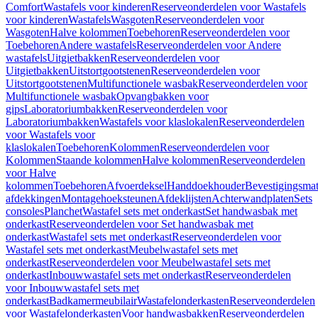
Comfort
Wastafels voor kinderen
Reserveonderdelen voor Wastafels
voor kinderen
Wastafels
Wasgoten
Reserveonderdelen voor
Wasgoten
Halve kolommen
Toebehoren
Reserveonderdelen voor
Toebehoren
Andere wastafels
Reserveonderdelen voor Andere
wastafels
Uitgietbakken
Reserveonderdelen voor
Uitgietbakken
Uitstortgootstenen
Reserveonderdelen voor
Uitstortgootstenen
Multifunctionele wasbak
Reserveonderdelen voor
Multifunctionele wasbak
Opvangbakken voor
gips
Laboratoriumbakken
Reserveonderdelen voor
Laboratoriumbakken
Wastafels voor klaslokalen
Reserveonderdelen
voor Wastafels voor
klaslokalen
Toebehoren
Kolommen
Reserveonderdelen voor
Kolommen
Staande kolommen
Halve kolommen
Reserveonderdelen
voor Halve
kolommen
Toebehoren
Afvoerdeksel
Handdoekhouder
Bevestigingsmat
afdekkingen
Montagehoeksteunen
Afdeklijsten
Achterwandplaten
Sets
consoles
Planchet
Wastafel sets met onderkast
Set handwasbak met
onderkast
Reserveonderdelen voor Set handwasbak met
onderkast
Wastafel sets met onderkast
Reserveonderdelen voor
Wastafel sets met onderkast
Meubelwastafel sets met
onderkast
Reserveonderdelen voor Meubelwastafel sets met
onderkast
Inbouwwastafel sets met onderkast
Reserveonderdelen
voor Inbouwwastafel sets met
onderkast
Badkamermeubilair
Wastafelonderkasten
Reserveonderdelen
voor Wastafelonderkasten
Voor handwasbakken
Reserveonderdelen