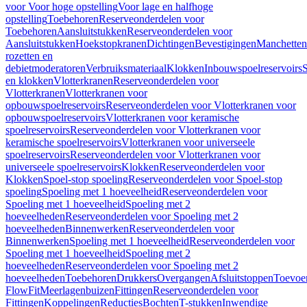
voor Voor hoge opstelling
Voor lage en halfhoge
opstelling
Toebehoren
Reserveonderdelen voor
Toebehoren
Aansluitstukken
Reserveonderdelen voor
Aansluitstukken
Hoekstopkranen
Dichtingen
Bevestigingen
Manchetten
rozetten en
debietmoderatoren
Verbruiksmateriaal
Klokken
Inbouwspoelreservoirs
en klokken
Vlotterkranen
Reserveonderdelen voor
Vlotterkranen
Vlotterkranen voor
opbouwspoelreservoirs
Reserveonderdelen voor Vlotterkranen voor
opbouwspoelreservoirs
Vlotterkranen voor keramische
spoelreservoirs
Reserveonderdelen voor Vlotterkranen voor
keramische spoelreservoirs
Vlotterkranen voor universeele
spoelreservoirs
Reserveonderdelen voor Vlotterkranen voor
universeele spoelreservoirs
Klokken
Reserveonderdelen voor
Klokken
Spoel-stop spoeling
Reserveonderdelen voor Spoel-stop
spoeling
Spoeling met 1 hoeveelheid
Reserveonderdelen voor
Spoeling met 1 hoeveelheid
Spoeling met 2
hoeveelheden
Reserveonderdelen voor Spoeling met 2
hoeveelheden
Binnenwerken
Reserveonderdelen voor
Binnenwerken
Spoeling met 1 hoeveelheid
Reserveonderdelen voor
Spoeling met 1 hoeveelheid
Spoeling met 2
hoeveelheden
Reserveonderdelen voor Spoeling met 2
hoeveelheden
Toebehoren
Drukkers
Overgangen
Afsluitstoppen
Toevoe
FlowFit
Meerlagenbuizen
Fittingen
Reserveonderdelen voor
Fittingen
Koppelingen
Reducties
Bochten
T-stukken
Inwendige