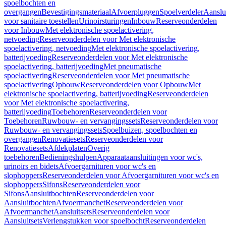
spoelbochten en
overgangen
Bevestigingsmateriaal
Afvoerpluggen
Spoelverdeler
Aanslu
voor sanitaire toestellen
Urinoirsturingen
Inbouw
Reserveonderdelen
voor Inbouw
Met elektronische spoelactivering,
netvoeding
Reserveonderdelen voor Met elektronische
spoelactivering, netvoeding
Met elektronische spoelactivering,
batterijvoeding
Reserveonderdelen voor Met elektronische
spoelactivering, batterijvoeding
Met pneumatische
spoelactivering
Reserveonderdelen voor Met pneumatische
spoelactivering
Opbouw
Reserveonderdelen voor Opbouw
Met
elektronische spoelactivering, batterijvoeding
Reserveonderdelen
voor Met elektronische spoelactivering,
batterijvoeding
Toebehoren
Reserveonderdelen voor
Toebehoren
Ruwbouw- en vervangingssets
Reserveonderdelen voor
Ruwbouw- en vervangingssets
Spoelbuizen, spoelbochten en
overgangen
Renovatiesets
Reserveonderdelen voor
Renovatiesets
Afdekplaten
Overig
toebehoren
Bedieningshulpen
Apparaataansluitingen voor wc's,
urinoirs en bidets
Afvoergarnituren voor wc's en
slophoppers
Reserveonderdelen voor Afvoergarnituren voor wc's en
slophoppers
Sifons
Reserveonderdelen voor
Sifons
Aansluitbochten
Reserveonderdelen voor
Aansluitbochten
Afvoermanchet
Reserveonderdelen voor
Afvoermanchet
Aansluitsets
Reserveonderdelen voor
Aansluitsets
Verlengstukken voor spoelbocht
Reserveonderdelen