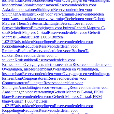
losneembaar
Reserveonderdelen voor Overgangen en verbindingen,
losneembaar
Axiaalcompensatoren
Reserveonderdelen voor
Axiaalcompensatoren
Sluitingen
Reserveonderdelen voor
Sluitingen
Aansluitstukken voor verwarming
Reserveonderdelen
voor Aansluitstukken voor verwarming
Toebehoren voor Geberit
Mapress Therm
Systeemafdichtingen
Sets schroeven voor
flensverbindingen
Bevestigingen voor buizen
Geberit Mapress C-
staal
Geberit Mapress C-staal
Reserveonderdelen voor Geberit
Mapress C-staal
Buizen 1.0034
Buizen
1.0215
Buisstukken
Koppelingen
Reserveonderdelen voor
Koppelingen
Reducties
Reserveonderdelen voor
Reducties
Bochten
Reserveonderdelen voor Bochten
T-
stukken
Reserveonderdelen voor T-
stukken
Kruisstukken
Reserveonderdelen voor
Kruisstukken
Overgangen, niet-losneembaar
Reserveonderdelen voor
Overgangen, niet-losneembaar
Overgangen en verbindingen,
losneembaar
Reserveonderdelen voor Overgangen en verbindingen,
losneembaar
Compensatoren
Reserveonderdelen voor
Compensatoren
Sluitingen
Reserveonderdelen voor
Sluitingen
Aansluitingen voor verwarming
Reserveonderdelen voor
Aansluitingen voor verwarming
Geberit Mapress C-staal, FKM
blauw
Reserveonderdelen voor Geberit Mapress C-staal, FKM
blauw
Buizen 1.0034
Buizen
1.0215
Buisstukken
Koppelingen
Reserveonderdelen voor
Koppelingen
Reducties
Reserveonderdelen voor