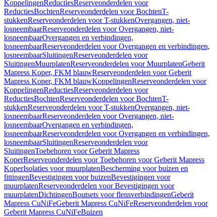
Koppelingen
Reducties
Reserveonderdelen voor
Reducties
Bochten
Reserveonderdelen voor Bochten
T-
stukken
Reserveonderdelen voor T-stukken
Overgangen, niet-
losneembaar
Reserveonderdelen voor Overgangen, niet-
losneembaar
Overgangen en verbindingen,
losneembaar
Reserveonderdelen voor Overgangen en verbindingen,
losneembaar
Sluitingen
Reserveonderdelen voor
Sluitingen
Muurplaten
Reserveonderdelen voor Muurplaten
Geberit
Mapress Koper, FKM blauw
Reserveonderdelen voor Geberit
Mapress Koper, FKM blauw
Koppelingen
Reserveonderdelen voor
Koppelingen
Reducties
Reserveonderdelen voor
Reducties
Bochten
Reserveonderdelen voor Bochten
T-
stukken
Reserveonderdelen voor T-stukken
Overgangen, niet-
losneembaar
Reserveonderdelen voor Overgangen, niet-
losneembaar
Overgangen en verbindingen,
losneembaar
Reserveonderdelen voor Overgangen en verbindingen,
losneembaar
Sluitingen
Reserveonderdelen voor
Sluitingen
Toebehoren voor Geberit Mapress
Koper
Reserveonderdelen voor Toebehoren voor Geberit Mapress
Koper
Isolaties voor muurplaten
Bescherming voor buizen en
fittingen
Bevestigingen voor buizen
Bevestigingen voor
muurplaten
Reserveonderdelen voor Bevestigingen voor
muurplaten
Dichtingen
Boutsets voor flensverbindingen
Geberit
Mapress CuNiFe
Geberit Mapress CuNiFe
Reserveonderdelen voor
Geberit Mapress CuNiFe
Buizen