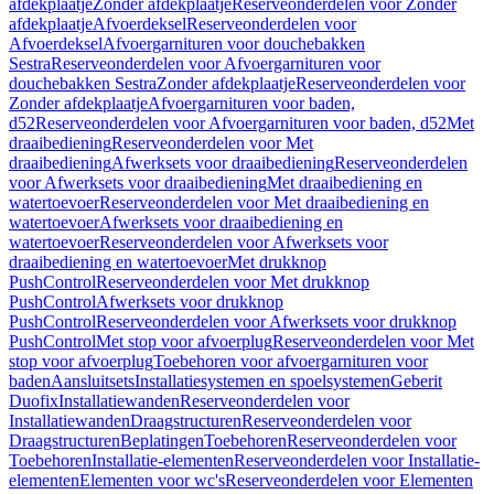
afdekplaatje
Zonder afdekplaatje
Reserveonderdelen voor Zonder
afdekplaatje
Afvoerdeksel
Reserveonderdelen voor
Afvoerdeksel
Afvoergarnituren voor douchebakken
Sestra
Reserveonderdelen voor Afvoergarnituren voor
douchebakken Sestra
Zonder afdekplaatje
Reserveonderdelen voor
Zonder afdekplaatje
Afvoergarnituren voor baden,
d52
Reserveonderdelen voor Afvoergarnituren voor baden, d52
Met
draaibediening
Reserveonderdelen voor Met
draaibediening
Afwerksets voor draaibediening
Reserveonderdelen
voor Afwerksets voor draaibediening
Met draaibediening en
watertoevoer
Reserveonderdelen voor Met draaibediening en
watertoevoer
Afwerksets voor draaibediening en
watertoevoer
Reserveonderdelen voor Afwerksets voor
draaibediening en watertoevoer
Met drukknop
PushControl
Reserveonderdelen voor Met drukknop
PushControl
Afwerksets voor drukknop
PushControl
Reserveonderdelen voor Afwerksets voor drukknop
PushControl
Met stop voor afvoerplug
Reserveonderdelen voor Met
stop voor afvoerplug
Toebehoren voor afvoergarnituren voor
baden
Aansluitsets
Installatiesystemen en spoelsystemen
Geberit
Duofix
Installatiewanden
Reserveonderdelen voor
Installatiewanden
Draagstructuren
Reserveonderdelen voor
Draagstructuren
Beplatingen
Toebehoren
Reserveonderdelen voor
Toebehoren
Installatie-elementen
Reserveonderdelen voor Installatie-
elementen
Elementen voor wc's
Reserveonderdelen voor Elementen