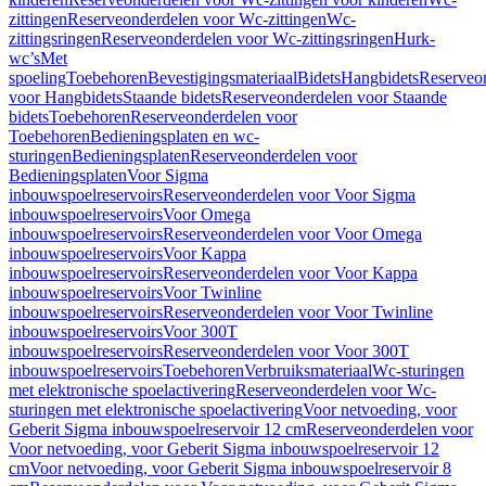
zittingen
Reserveonderdelen voor Wc-zittingen
Wc-
zittingsringen
Reserveonderdelen voor Wc-zittingsringen
Hurk-
wc’s
Met
spoeling
Toebehoren
Bevestigingsmateriaal
Bidets
Hangbidets
Reserveo
voor Hangbidets
Staande bidets
Reserveonderdelen voor Staande
bidets
Toebehoren
Reserveonderdelen voor
Toebehoren
Bedieningsplaten en wc-
sturingen
Bedieningsplaten
Reserveonderdelen voor
Bedieningsplaten
Voor Sigma
inbouwspoelreservoirs
Reserveonderdelen voor Voor Sigma
inbouwspoelreservoirs
Voor Omega
inbouwspoelreservoirs
Reserveonderdelen voor Voor Omega
inbouwspoelreservoirs
Voor Kappa
inbouwspoelreservoirs
Reserveonderdelen voor Voor Kappa
inbouwspoelreservoirs
Voor Twinline
inbouwspoelreservoirs
Reserveonderdelen voor Voor Twinline
inbouwspoelreservoirs
Voor 300T
inbouwspoelreservoirs
Reserveonderdelen voor Voor 300T
inbouwspoelreservoirs
Toebehoren
Verbruiksmateriaal
Wc-sturingen
met elektronische spoelactivering
Reserveonderdelen voor Wc-
sturingen met elektronische spoelactivering
Voor netvoeding, voor
Geberit Sigma inbouwspoelreservoir 12 cm
Reserveonderdelen voor
Voor netvoeding, voor Geberit Sigma inbouwspoelreservoir 12
cm
Voor netvoeding, voor Geberit Sigma inbouwspoelreservoir 8