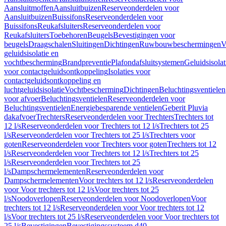
Aansluitmoffen
Aansluitbuizen
Reserveonderdelen voor
Aansluitbuizen
Buissifons
Reserveonderdelen voor
Buissifons
Reukafsluiters
Reserveonderdelen voor
Reukafsluiters
Toebehoren
Beugels
Bevestigingen voor
beugels
Draagschalen
Sluitingen
Dichtingen
Ruwbouwbeschermingen
V
geluidsisolatie en
vochtbescherming
Brandpreventie
Plafondafsluitsystemen
Geluidsisolat
voor contactgeluidsontkoppeling
Isolaties voor
contactgeluidsontkoppeling en
luchtgeluidsisolatie
Vochtbescherming
Dichtingen
Beluchtingsventielen
voor afvoer
Beluchtingsventielen
Reserveonderdelen voor
Beluchtingsventielen
Energiebesparende ventielen
Geberit Pluvia
dakafvoer
Trechters
Reserveonderdelen voor Trechters
Trechters tot
12 l/s
Reserveonderdelen voor Trechters tot 12 l/s
Trechters tot 25
l/s
Reserveonderdelen voor Trechters tot 25 l/s
Trechters voor
goten
Reserveonderdelen voor Trechters voor goten
Trechters tot 12
l/s
Reserveonderdelen voor Trechters tot 12 l/s
Trechters tot 25
l/s
Reserveonderdelen voor Trechters tot 25
l/s
Dampschermelementen
Reserveonderdelen voor
Dampschermelementen
Voor trechters tot 12 l/s
Reserveonderdelen
voor Voor trechters tot 12 l/s
Voor trechters tot 25
l/s
Noodoverlopen
Reserveonderdelen voor Noodoverlopen
Voor
trechters tot 12 l/s
Reserveonderdelen voor Voor trechters tot 12
l/s
Voor trechters tot 25 l/s
Reserveonderdelen voor Voor trechters tot
25 l/s
Bevestigingen
Bevestigingssysteem d40–