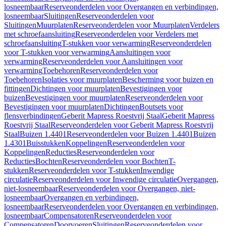
losneembaar
Reserveonderdelen voor Overgangen en verbindingen,
losneembaar
Sluitingen
Reserveonderdelen voor
Sluitingen
Muurplaten
Reserveonderdelen voor Muurplaten
Verdelers
met schroefaansluiting
Reserveonderdelen voor Verdelers met
schroefaansluiting
T-stukken voor verwarming
Reserveonderdelen
voor T-stukken voor verwarming
Aansluitingen voor
verwarming
Reserveonderdelen voor Aansluitingen voor
verwarming
Toebehoren
Reserveonderdelen voor
Toebehoren
Isolaties voor muurplaten
Bescherming voor buizen en
fittingen
Dichtingen voor muurplaten
Bevestigingen voor
buizen
Bevestigingen voor muurplaten
Reserveonderdelen voor
Bevestigingen voor muurplaten
Dichtingen
Boutsets voor
flensverbindingen
Geberit Mapress Roestvrij Staal
Geberit Mapress
Roestvrij Staal
Reserveonderdelen voor Geberit Mapress Roestvrij
Staal
Buizen 1.4401
Reserveonderdelen voor Buizen 1.4401
Buizen
1.4301
Buisstukken
Koppelingen
Reserveonderdelen voor
Koppelingen
Reducties
Reserveonderdelen voor
Reducties
Bochten
Reserveonderdelen voor Bochten
T-
stukken
Reserveonderdelen voor T-stukken
Inwendige
circulatie
Reserveonderdelen voor Inwendige circulatie
Overgangen,
niet-losneembaar
Reserveonderdelen voor Overgangen, niet-
losneembaar
Overgangen en verbindingen,
losneembaar
Reserveonderdelen voor Overgangen en verbindingen,
losneembaar
Compensatoren
Reserveonderdelen voor
Compensatoren
Doorvoeren
Sluitingen
Reserveonderdelen voor