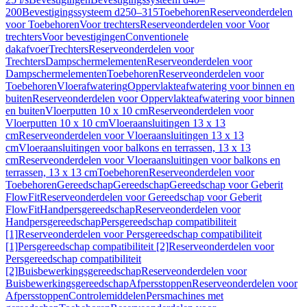
200
Bevestigingssysteem d250–315
Toebehoren
Reserveonderdelen
voor Toebehoren
Voor trechters
Reserveonderdelen voor Voor
trechters
Voor bevestigingen
Conventionele
dakafvoer
Trechters
Reserveonderdelen voor
Trechters
Dampschermelementen
Reserveonderdelen voor
Dampschermelementen
Toebehoren
Reserveonderdelen voor
Toebehoren
Vloerafwatering
Oppervlakteafwatering voor binnen en
buiten
Reserveonderdelen voor Oppervlakteafwatering voor binnen
en buiten
Vloerputten 10 x 10 cm
Reserveonderdelen voor
Vloerputten 10 x 10 cm
Vloeraansluitingen 13 x 13
cm
Reserveonderdelen voor Vloeraansluitingen 13 x 13
cm
Vloeraansluitingen voor balkons en terrassen, 13 x 13
cm
Reserveonderdelen voor Vloeraansluitingen voor balkons en
terrassen, 13 x 13 cm
Toebehoren
Reserveonderdelen voor
Toebehoren
Gereedschap
Gereedschap
Gereedschap voor Geberit
FlowFit
Reserveonderdelen voor Gereedschap voor Geberit
FlowFit
Handpersgereedschap
Reserveonderdelen voor
Handpersgereedschap
Persgereedschap compatibiliteit
[1]
Reserveonderdelen voor Persgereedschap compatibiliteit
[1]
Persgereedschap compatibiliteit [2]
Reserveonderdelen voor
Persgereedschap compatibiliteit
[2]
Buisbewerkingsgereedschap
Reserveonderdelen voor
Buisbewerkingsgereedschap
Afpersstoppen
Reserveonderdelen voor
Afpersstoppen
Controlemiddelen
Persmachines met