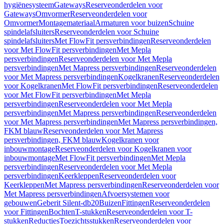
hygiënesysteem
Gateways
Reserveonderdelen voor
Gateways
Omvormer
Reserveonderdelen voor
Omvormer
Montagemateriaal
Armaturen voor buizen
Schuine
spindelafsluiters
Reserveonderdelen voor Schuine
spindelafsluiters
Met FlowFit persverbindingen
Reserveonderdelen
voor Met FlowFit persverbindingen
Met Mepla
persverbindingen
Reserveonderdelen voor Met Mepla
persverbindingen
Met Mapress persverbindingen
Reserveonderdelen
voor Met Mapress persverbindingen
Kogelkranen
Reserveonderdelen
voor Kogelkranen
Met FlowFit persverbindingen
Reserveonderdelen
voor Met FlowFit persverbindingen
Met Mepla
persverbindingen
Reserveonderdelen voor Met Mepla
persverbindingen
Met Mapress persverbindingen
Reserveonderdelen
voor Met Mapress persverbindingen
Met Mapress persverbindingen,
FKM blauw
Reserveonderdelen voor Met Mapress
persverbindingen, FKM blauw
Kogelkranen voor
inbouwmontage
Reserveonderdelen voor Kogelkranen voor
inbouwmontage
Met FlowFit persverbindingen
Met Mepla
persverbindingen
Reserveonderdelen voor Met Mepla
persverbindingen
Keerkleppen
Reserveonderdelen voor
Keerkleppen
Met Mapress persverbindingen
Reserveonderdelen voor
Met Mapress persverbindingen
Afvoersystemen voor
gebouwen
Geberit Silent-db20
Buizen
Fittingen
Reserveonderdelen
voor Fittingen
Bochten
T-stukken
Reserveonderdelen voor T-
stukken
Reducties
Toezichtsstukken
Reserveonderdelen voor