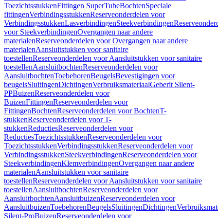
Toezichtsstukken
Fittingen SuperTube
Bochten
Speciale
fittingen
Verbindingsstukken
Reserveonderdelen voor
Verbindingsstukken
Lasverbindingen
Steekverbindingen
Reserveonder
voor Steekverbindingen
Overgangen naar andere
materialen
Reserveonderdelen voor Overgangen naar andere
materialen
Aansluitstukken voor sanitaire
toestellen
Reserveonderdelen voor Aansluitstukken voor sanitaire
toestellen
Aansluitbochten
Reserveonderdelen voor
Aansluitbochten
Toebehoren
Beugels
Bevestigingen voor
beugels
Sluitingen
Dichtingen
Verbruiksmateriaal
Geberit Silent-
PP
Buizen
Reserveonderdelen voor
Buizen
Fittingen
Reserveonderdelen voor
Fittingen
Bochten
Reserveonderdelen voor Bochten
T-
stukken
Reserveonderdelen voor T-
stukken
Reducties
Reserveonderdelen voor
Reducties
Toezichtsstukken
Reserveonderdelen voor
Toezichtsstukken
Verbindingsstukken
Reserveonderdelen voor
Verbindingsstukken
Steekverbindingen
Reserveonderdelen voor
Steekverbindingen
Klemverbindingen
Overgangen naar andere
materialen
Aansluitstukken voor sanitaire
toestellen
Reserveonderdelen voor Aansluitstukken voor sanitaire
toestellen
Aansluitbochten
Reserveonderdelen voor
Aansluitbochten
Aansluitbuizen
Reserveonderdelen voor
Aansluitbuizen
Toebehoren
Beugels
Sluitingen
Dichtingen
Verbruiksmat
Silent-Pro
Buizen
Reserveonderdelen voor