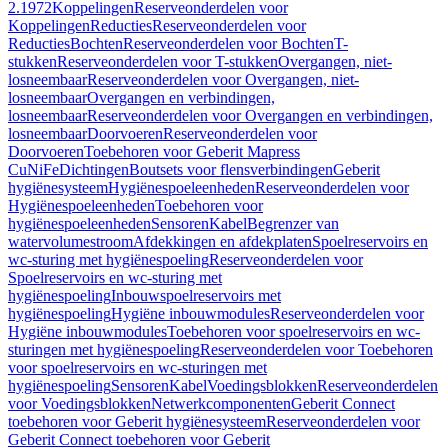
2.1972
Koppelingen
Reserveonderdelen voor
Koppelingen
Reducties
Reserveonderdelen voor
Reducties
Bochten
Reserveonderdelen voor Bochten
T-
stukken
Reserveonderdelen voor T-stukken
Overgangen, niet-
losneembaar
Reserveonderdelen voor Overgangen, niet-
losneembaar
Overgangen en verbindingen,
losneembaar
Reserveonderdelen voor Overgangen en verbindingen,
losneembaar
Doorvoeren
Reserveonderdelen voor
Doorvoeren
Toebehoren voor Geberit Mapress
CuNiFe
Dichtingen
Boutsets voor flensverbindingen
Geberit
hygiënesysteem
Hygiënespoeleenheden
Reserveonderdelen voor
Hygiënespoeleenheden
Toebehoren voor
hygiënespoeleenheden
Sensoren
Kabel
Begrenzer van
watervolumestroom
Afdekkingen en afdekplaten
Spoelreservoirs en
wc-sturing met hygiënespoeling
Reserveonderdelen voor
Spoelreservoirs en wc-sturing met
hygiënespoeling
Inbouwspoelreservoirs met
hygiënespoeling
Hygiëne inbouwmodules
Reserveonderdelen voor
Hygiëne inbouwmodules
Toebehoren voor spoelreservoirs en wc-
sturingen met hygiënespoeling
Reserveonderdelen voor Toebehoren
voor spoelreservoirs en wc-sturingen met
hygiënespoeling
Sensoren
Kabel
Voedingsblokken
Reserveonderdelen
voor Voedingsblokken
Netwerkcomponenten
Geberit Connect
toebehoren voor Geberit hygiënesysteem
Reserveonderdelen voor
Geberit Connect toebehoren voor Geberit