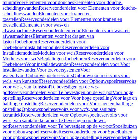
muurafvoer
Elementen voor douches
Elementen voor douche-
scheidingswanden
Reserveonderdelen voor Elementen voor douche-
scheidingswanden
Elementen voor kranen en
toestellen
Reserveonderdelen voor Elementen voor kranen en
toestellen
Elementen voor was- en
afwasmachines
Reserveonderdelen voor Elementen voor was- en
afwasmachines
Elementen voor het dragen van
lasten
Toebehoren
Reserveonderdelen voor
Toebehoren
Installatiemodules
Reserveonderdelen voor
Installatiemodules
Modules voor wc's
Reserveonderdelen voor
Modules voor wc's
Beplatingen
Toebehoren
Reserveonderdelen voor
Toebehoren
Voor installatiewanden
Reserveonderdelen voor Voor
installatiewanden
Voor toevoersystemen
Voor
waterafvoer
Opbouwspoelreservoirs
Opbouwspoelreservoirs voor
wc's, van kunststof
Reserveonderdelen voor Opbouwspoelreservoirs
voor wc's, van kunststof
Te bevestigen op de wc-
pot
Reserveonderdelen voor Te bevestigen op de wc-pot
Voor hoge
opstelling
Reserveonderdelen voor Voor hoge opstelling
Voor lage en
halfhoge opstelling
Reserveonderdelen voor Voor lage en halfhoge
opstelling
Opbouwspoelreservoirs voor wc's, van sanitaire
keramiek
Reserveonderdelen voor Opbouwspoelreservoirs voor
wc's, van sanitaire keramiek
Te bevestigen op de wc-
pot
Reserveonderdelen voor Te bevestigen op de wc-pot
Spoelbuizen
voor opbouwspoelreservoirs
Reserveonderdelen voor Spoelbuizen
voor opbouwspoelreservoirs
Voor hoge opstelling
Reserveonderdelen