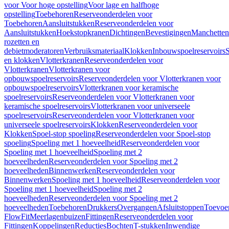
voor Voor hoge opstelling
Voor lage en halfhoge
opstelling
Toebehoren
Reserveonderdelen voor
Toebehoren
Aansluitstukken
Reserveonderdelen voor
Aansluitstukken
Hoekstopkranen
Dichtingen
Bevestigingen
Manchetten
rozetten en
debietmoderatoren
Verbruiksmateriaal
Klokken
Inbouwspoelreservoirs
en klokken
Vlotterkranen
Reserveonderdelen voor
Vlotterkranen
Vlotterkranen voor
opbouwspoelreservoirs
Reserveonderdelen voor Vlotterkranen voor
opbouwspoelreservoirs
Vlotterkranen voor keramische
spoelreservoirs
Reserveonderdelen voor Vlotterkranen voor
keramische spoelreservoirs
Vlotterkranen voor universeele
spoelreservoirs
Reserveonderdelen voor Vlotterkranen voor
universeele spoelreservoirs
Klokken
Reserveonderdelen voor
Klokken
Spoel-stop spoeling
Reserveonderdelen voor Spoel-stop
spoeling
Spoeling met 1 hoeveelheid
Reserveonderdelen voor
Spoeling met 1 hoeveelheid
Spoeling met 2
hoeveelheden
Reserveonderdelen voor Spoeling met 2
hoeveelheden
Binnenwerken
Reserveonderdelen voor
Binnenwerken
Spoeling met 1 hoeveelheid
Reserveonderdelen voor
Spoeling met 1 hoeveelheid
Spoeling met 2
hoeveelheden
Reserveonderdelen voor Spoeling met 2
hoeveelheden
Toebehoren
Drukkers
Overgangen
Afsluitstoppen
Toevoe
FlowFit
Meerlagenbuizen
Fittingen
Reserveonderdelen voor
Fittingen
Koppelingen
Reducties
Bochten
T-stukken
Inwendige