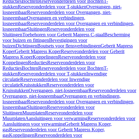
Reducties
Bochten
Reserveonderdelen voor Bochten
T-
stukken
Reserveonderdelen voor T-stukken
Overgangen, niet-
losneembaar
Reserveonderdelen voor Overgangen, niet-
losneembaar
Overgangen en verbindingen,
losneembaar
Reserveonderdelen voor Overgangen en verbindingen,
losneembaar
Sluitingen
Reserveonderdelen voor
Sluitingen
Toebehoren voor Geberit Mapress C-staal
Bescherming
voor buizen en fittingen
Bevestigingen voor
buizen
Dichtingen
Boutsets voor flensverbindingen
Geberit Mapress
Koper
Geberit Mapress Koper
Reserveonderdelen voor Geberit
Mapress Koper
Koppelingen
Reserveonderdelen voor
Koppelingen
Reducties
Reserveonderdelen voor
Reducties
Bochten
Reserveonderdelen voor Bochten
T-
stukken
Reserveonderdelen voor T-stukken
Inwendige
circulatie
Reserveonderdelen voor Inwendige
circulatie
Kruisstukken
Reserveonderdelen voor
Kruisstukken
Overgangen, niet-losneembaar
Reserveonderdelen voor
Overgangen, niet-losneembaar
Overgangen en verbindingen,
losneembaar
Reserveonderdelen voor Overgangen en verbindingen,
losneembaar
Sluitingen
Reserveonderdelen voor
Sluitingen
Muurplaten
Reserveonderdelen voor
Muurplaten
Aansluitingen voor verwarming
Reserveonderdelen voor
Aansluitingen voor verwarming
Geberit Mapress Koper,
gas
Reserveonderdelen voor Geberit Mapress Koper,
gas
Koppelingen
Reserveonderdelen voor