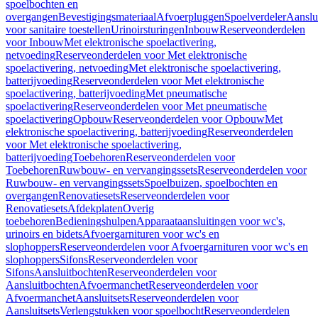
spoelbochten en
overgangen
Bevestigingsmateriaal
Afvoerpluggen
Spoelverdeler
Aanslu
voor sanitaire toestellen
Urinoirsturingen
Inbouw
Reserveonderdelen
voor Inbouw
Met elektronische spoelactivering,
netvoeding
Reserveonderdelen voor Met elektronische
spoelactivering, netvoeding
Met elektronische spoelactivering,
batterijvoeding
Reserveonderdelen voor Met elektronische
spoelactivering, batterijvoeding
Met pneumatische
spoelactivering
Reserveonderdelen voor Met pneumatische
spoelactivering
Opbouw
Reserveonderdelen voor Opbouw
Met
elektronische spoelactivering, batterijvoeding
Reserveonderdelen
voor Met elektronische spoelactivering,
batterijvoeding
Toebehoren
Reserveonderdelen voor
Toebehoren
Ruwbouw- en vervangingssets
Reserveonderdelen voor
Ruwbouw- en vervangingssets
Spoelbuizen, spoelbochten en
overgangen
Renovatiesets
Reserveonderdelen voor
Renovatiesets
Afdekplaten
Overig
toebehoren
Bedieningshulpen
Apparaataansluitingen voor wc's,
urinoirs en bidets
Afvoergarnituren voor wc's en
slophoppers
Reserveonderdelen voor Afvoergarnituren voor wc's en
slophoppers
Sifons
Reserveonderdelen voor
Sifons
Aansluitbochten
Reserveonderdelen voor
Aansluitbochten
Afvoermanchet
Reserveonderdelen voor
Afvoermanchet
Aansluitsets
Reserveonderdelen voor
Aansluitsets
Verlengstukken voor spoelbocht
Reserveonderdelen