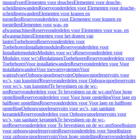
muurafvoer
Elementen voor douches
Elementen voor douche-
scheidingswanden
Reserveonderdelen voor Elementen voor douche-
scheidingswanden
Elementen voor kranen en
toestellen
Reserveonderdelen voor Elementen voor kranen en
toestellen
Elementen voor was- en
afwasmachines
Reserveonderdelen voor Elementen voor was- en
afwasmachines
Elementen voor het dragen van
lasten
Toebehoren
Reserveonderdelen voor
Toebehoren
Installatiemodules
Reserveonderdelen voor
Installatiemodules
Modules voor wc's
Reserveonderdelen voor
Modules voor wc's
Beplatingen
Toebehoren
Reserveonderdelen voor
Toebehoren
Voor installatiewanden
Reserveonderdelen voor Voor
installatiewanden
Voor toevoersystemen
Voor
waterafvoer
Opbouwspoelreservoirs
Opbouwspoelreservoirs voor
wc's, van kunststof
Reserveonderdelen voor Opbouwspoelreservoirs
voor wc's, van kunststof
Te bevestigen op de wc-
pot
Reserveonderdelen voor Te bevestigen op de wc-pot
Voor hoge
opstelling
Reserveonderdelen voor Voor hoge opstelling
Voor lage en
halfhoge opstelling
Reserveonderdelen voor Voor lage en halfhoge
opstelling
Opbouwspoelreservoirs voor wc's, van sanitaire
keramiek
Reserveonderdelen voor Opbouwspoelreservoirs voor
wc's, van sanitaire keramiek
Te bevestigen op de wc-
pot
Reserveonderdelen voor Te bevestigen op de wc-pot
Spoelbuizen
voor opbouwspoelreservoirs
Reserveonderdelen voor Spoelbuizen
voor opbouwspoelreservoirs
Voor hoge opstelling
Reserveonderdelen