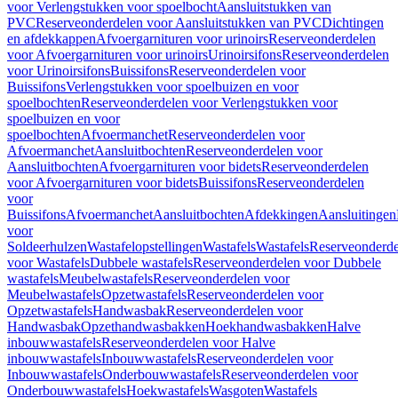
voor Verlengstukken voor spoelbocht
Aansluitstukken van
PVC
Reserveonderdelen voor Aansluitstukken van PVC
Dichtingen
en afdekkappen
Afvoergarnituren voor urinoirs
Reserveonderdelen
voor Afvoergarnituren voor urinoirs
Urinoirsifons
Reserveonderdelen
voor Urinoirsifons
Buissifons
Reserveonderdelen voor
Buissifons
Verlengstukken voor spoelbuizen en voor
spoelbochten
Reserveonderdelen voor Verlengstukken voor
spoelbuizen en voor
spoelbochten
Afvoermanchet
Reserveonderdelen voor
Afvoermanchet
Aansluitbochten
Reserveonderdelen voor
Aansluitbochten
Afvoergarnituren voor bidets
Reserveonderdelen
voor Afvoergarnituren voor bidets
Buissifons
Reserveonderdelen
voor
Buissifons
Afvoermanchet
Aansluitbochten
Afdekkingen
Aansluitingen
voor
Soldeerhulzen
Wastafelopstellingen
Wastafels
Wastafels
Reserveonderde
voor Wastafels
Dubbele wastafels
Reserveonderdelen voor Dubbele
wastafels
Meubelwastafels
Reserveonderdelen voor
Meubelwastafels
Opzetwastafels
Reserveonderdelen voor
Opzetwastafels
Handwasbak
Reserveonderdelen voor
Handwasbak
Opzethandwasbakken
Hoekhandwasbakken
Halve
inbouwwastafels
Reserveonderdelen voor Halve
inbouwwastafels
Inbouwwastafels
Reserveonderdelen voor
Inbouwwastafels
Onderbouwwastafels
Reserveonderdelen voor
Onderbouwwastafels
Hoekwastafels
Wasgoten
Wastafels