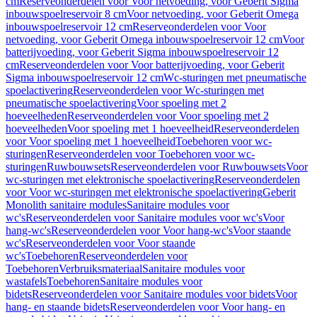
cm
Reserveonderdelen voor Voor netvoeding, voor Geberit Sigma
inbouwspoelreservoir 8 cm
Voor netvoeding, voor Geberit Omega
inbouwspoelreservoir 12 cm
Reserveonderdelen voor Voor
netvoeding, voor Geberit Omega inbouwspoelreservoir 12 cm
Voor
batterijvoeding, voor Geberit Sigma inbouwspoelreservoir 12
cm
Reserveonderdelen voor Voor batterijvoeding, voor Geberit
Sigma inbouwspoelreservoir 12 cm
Wc-sturingen met pneumatische
spoelactivering
Reserveonderdelen voor Wc-sturingen met
pneumatische spoelactivering
Voor spoeling met 2
hoeveelheden
Reserveonderdelen voor Voor spoeling met 2
hoeveelheden
Voor spoeling met 1 hoeveelheid
Reserveonderdelen
voor Voor spoeling met 1 hoeveelheid
Toebehoren voor wc-
sturingen
Reserveonderdelen voor Toebehoren voor wc-
sturingen
Ruwbouwsets
Reserveonderdelen voor Ruwbouwsets
Voor
wc-sturingen met elektronische spoelactivering
Reserveonderdelen
voor Voor wc-sturingen met elektronische spoelactivering
Geberit
Monolith sanitaire modules
Sanitaire modules voor
wc's
Reserveonderdelen voor Sanitaire modules voor wc's
Voor
hang-wc's
Reserveonderdelen voor Voor hang-wc's
Voor staande
wc's
Reserveonderdelen voor Voor staande
wc's
Toebehoren
Reserveonderdelen voor
Toebehoren
Verbruiksmateriaal
Sanitaire modules voor
wastafels
Toebehoren
Sanitaire modules voor
bidets
Reserveonderdelen voor Sanitaire modules voor bidets
Voor
hang- en staande bidets
Reserveonderdelen voor Voor hang- en