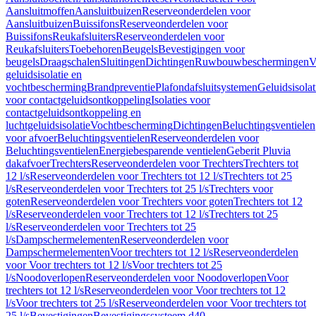
Aansluitmoffen
Aansluitbuizen
Reserveonderdelen voor
Aansluitbuizen
Buissifons
Reserveonderdelen voor
Buissifons
Reukafsluiters
Reserveonderdelen voor
Reukafsluiters
Toebehoren
Beugels
Bevestigingen voor
beugels
Draagschalen
Sluitingen
Dichtingen
Ruwbouwbeschermingen
V
geluidsisolatie en
vochtbescherming
Brandpreventie
Plafondafsluitsystemen
Geluidsisolat
voor contactgeluidsontkoppeling
Isolaties voor
contactgeluidsontkoppeling en
luchtgeluidsisolatie
Vochtbescherming
Dichtingen
Beluchtingsventielen
voor afvoer
Beluchtingsventielen
Reserveonderdelen voor
Beluchtingsventielen
Energiebesparende ventielen
Geberit Pluvia
dakafvoer
Trechters
Reserveonderdelen voor Trechters
Trechters tot
12 l/s
Reserveonderdelen voor Trechters tot 12 l/s
Trechters tot 25
l/s
Reserveonderdelen voor Trechters tot 25 l/s
Trechters voor
goten
Reserveonderdelen voor Trechters voor goten
Trechters tot 12
l/s
Reserveonderdelen voor Trechters tot 12 l/s
Trechters tot 25
l/s
Reserveonderdelen voor Trechters tot 25
l/s
Dampschermelementen
Reserveonderdelen voor
Dampschermelementen
Voor trechters tot 12 l/s
Reserveonderdelen
voor Voor trechters tot 12 l/s
Voor trechters tot 25
l/s
Noodoverlopen
Reserveonderdelen voor Noodoverlopen
Voor
trechters tot 12 l/s
Reserveonderdelen voor Voor trechters tot 12
l/s
Voor trechters tot 25 l/s
Reserveonderdelen voor Voor trechters tot
25 l/s
Bevestigingen
Bevestigingssysteem d40–