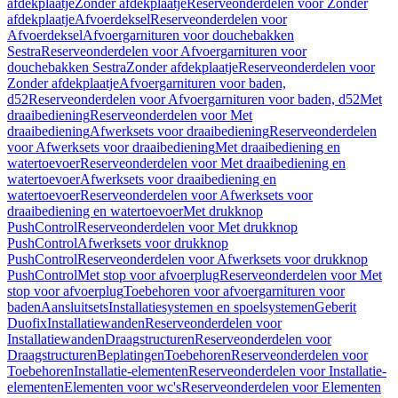
afdekplaatje
Zonder afdekplaatje
Reserveonderdelen voor Zonder
afdekplaatje
Afvoerdeksel
Reserveonderdelen voor
Afvoerdeksel
Afvoergarnituren voor douchebakken
Sestra
Reserveonderdelen voor Afvoergarnituren voor
douchebakken Sestra
Zonder afdekplaatje
Reserveonderdelen voor
Zonder afdekplaatje
Afvoergarnituren voor baden,
d52
Reserveonderdelen voor Afvoergarnituren voor baden, d52
Met
draaibediening
Reserveonderdelen voor Met
draaibediening
Afwerksets voor draaibediening
Reserveonderdelen
voor Afwerksets voor draaibediening
Met draaibediening en
watertoevoer
Reserveonderdelen voor Met draaibediening en
watertoevoer
Afwerksets voor draaibediening en
watertoevoer
Reserveonderdelen voor Afwerksets voor
draaibediening en watertoevoer
Met drukknop
PushControl
Reserveonderdelen voor Met drukknop
PushControl
Afwerksets voor drukknop
PushControl
Reserveonderdelen voor Afwerksets voor drukknop
PushControl
Met stop voor afvoerplug
Reserveonderdelen voor Met
stop voor afvoerplug
Toebehoren voor afvoergarnituren voor
baden
Aansluitsets
Installatiesystemen en spoelsystemen
Geberit
Duofix
Installatiewanden
Reserveonderdelen voor
Installatiewanden
Draagstructuren
Reserveonderdelen voor
Draagstructuren
Beplatingen
Toebehoren
Reserveonderdelen voor
Toebehoren
Installatie-elementen
Reserveonderdelen voor Installatie-
elementen
Elementen voor wc's
Reserveonderdelen voor Elementen