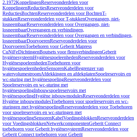
2.1972
Koppelingen
Reserveonderdelen voor
Koppelingen
Reducties
Reserveonderdelen voor
Reducties
Bochten
Reserveonderdelen voor Bochten
T-
stukken
Reserveonderdelen voor T-stukken
Overgangen, niet-
losneembaar
Reserveonderdelen voor Overgangen, niet-
losneembaar
Overgangen en verbindingen,
losneembaar
Reserveonderdelen voor Overgangen en verbindingen,
losneembaar
Doorvoeren
Reserveonderdelen voor
Doorvoeren
Toebehoren voor Geberit Mapress
CuNiFe
Dichtingen
Boutsets voor flensverbindingen
Geberit
hygiënesysteem
Hygiënespoeleenheden
Reserveonderdelen voor
Hygiënespoeleenheden
Toebehoren voor
hygiënespoeleenheden
Sensoren
Kabel
Begrenzer van
watervolumestroom
Afdekkingen en afdekplaten
Spoelreservoirs en
wc-sturing met hygiënespoeling
Reserveonderdelen voor
Spoelreservoirs en wc-sturing met
hygiënespoeling
Inbouwspoelreservoirs met
hygiënespoeling
Hygiëne inbouwmodules
Reserveonderdelen voor
Hygiëne inbouwmodules
Toebehoren voor spoelreservoirs en wc-
sturingen met hygiënespoeling
Reserveonderdelen voor Toebehoren
voor spoelreservoirs en wc-sturingen met
hygiënespoeling
Sensoren
Kabel
Voedingsblokken
Reserveonderdelen
voor Voedingsblokken
Netwerkcomponenten
Geberit Connect
toebehoren voor Geberit hygiënesysteem
Reserveonderdelen voor
Geberit Connect toebehoren voor Geberit