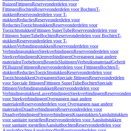
Buizen
Fittingen
Reserveonderdelen voor
Fittingen
Bochten
Reserveonderdelen voor Bochten
T-
stukken
Reserveonderdelen voor T-
stukken
Reducties
Reserveonderdelen voor
Reducties
Toezichtsstukken
Reserveonderdelen voor
Toezichtsstukken
Fittingen SuperTube
Reserveonderdelen voor
Fittingen SuperTube
Bochten
Reserveonderdelen voor Bochten
T-
stukken
Reserveonderdelen voor T-
stukken
Verbindingsstukken
Reserveonderdelen voor
Verbindingsstukken
Steekverbindingen
Reserveonderdelen voor
Steekverbindingen
Klemverbindingen
Overgangen naar andere
materialen
Toebehoren
Beugels
Sluitingen
Verbruiksmateriaal
Geberit
PE
Buizen
Fittingen
Reserveonderdelen voor Fittingen
Bochten
T-
stukken
Reducties
Toezichtsstukken
Reserveonderdelen voor
Toezichtsstukken
Overgangen
Speciale fittingen
Reserveonderdelen
voor Speciale fittingen
Fittingen SuperTube
Bochten
Speciale
fittingen
Verbindingsstukken
Reserveonderdelen voor
Verbindingsstukken
Lasverbindingen
Steekverbindingen
Reserveonder
voor Steekverbindingen
Overgangen naar andere
materialen
Reserveonderdelen voor Overgangen naar andere
materialen
Draadverbindingen
Reserveonderdelen voor
Draadverbindingen
Flensverbindingen
Kraagstukken
Aansluitstukken
voor sanitaire toestellen
Reserveonderdelen voor Aansluitstukken
voor sanitaire toestellen
Aansluitbochten
Reserveonderdelen voor
Aansluitbochten
Aansluitmoffen
Reserveonderdelen voor