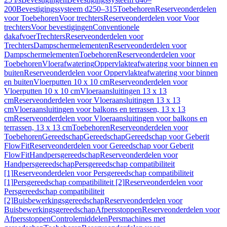
200
Bevestigingssysteem d250–315
Toebehoren
Reserveonderdelen
voor Toebehoren
Voor trechters
Reserveonderdelen voor Voor
trechters
Voor bevestigingen
Conventionele
dakafvoer
Trechters
Reserveonderdelen voor
Trechters
Dampschermelementen
Reserveonderdelen voor
Dampschermelementen
Toebehoren
Reserveonderdelen voor
Toebehoren
Vloerafwatering
Oppervlakteafwatering voor binnen en
buiten
Reserveonderdelen voor Oppervlakteafwatering voor binnen
en buiten
Vloerputten 10 x 10 cm
Reserveonderdelen voor
Vloerputten 10 x 10 cm
Vloeraansluitingen 13 x 13
cm
Reserveonderdelen voor Vloeraansluitingen 13 x 13
cm
Vloeraansluitingen voor balkons en terrassen, 13 x 13
cm
Reserveonderdelen voor Vloeraansluitingen voor balkons en
terrassen, 13 x 13 cm
Toebehoren
Reserveonderdelen voor
Toebehoren
Gereedschap
Gereedschap
Gereedschap voor Geberit
FlowFit
Reserveonderdelen voor Gereedschap voor Geberit
FlowFit
Handpersgereedschap
Reserveonderdelen voor
Handpersgereedschap
Persgereedschap compatibiliteit
[1]
Reserveonderdelen voor Persgereedschap compatibiliteit
[1]
Persgereedschap compatibiliteit [2]
Reserveonderdelen voor
Persgereedschap compatibiliteit
[2]
Buisbewerkingsgereedschap
Reserveonderdelen voor
Buisbewerkingsgereedschap
Afpersstoppen
Reserveonderdelen voor
Afpersstoppen
Controlemiddelen
Persmachines met