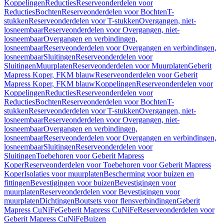
Koppelingen
Reducties
Reserveonderdelen voor
Reducties
Bochten
Reserveonderdelen voor Bochten
T-
stukken
Reserveonderdelen voor T-stukken
Overgangen, niet-
losneembaar
Reserveonderdelen voor Overgangen, niet-
losneembaar
Overgangen en verbindingen,
losneembaar
Reserveonderdelen voor Overgangen en verbindingen,
losneembaar
Sluitingen
Reserveonderdelen voor
Sluitingen
Muurplaten
Reserveonderdelen voor Muurplaten
Geberit
Mapress Koper, FKM blauw
Reserveonderdelen voor Geberit
Mapress Koper, FKM blauw
Koppelingen
Reserveonderdelen voor
Koppelingen
Reducties
Reserveonderdelen voor
Reducties
Bochten
Reserveonderdelen voor Bochten
T-
stukken
Reserveonderdelen voor T-stukken
Overgangen, niet-
losneembaar
Reserveonderdelen voor Overgangen, niet-
losneembaar
Overgangen en verbindingen,
losneembaar
Reserveonderdelen voor Overgangen en verbindingen,
losneembaar
Sluitingen
Reserveonderdelen voor
Sluitingen
Toebehoren voor Geberit Mapress
Koper
Reserveonderdelen voor Toebehoren voor Geberit Mapress
Koper
Isolaties voor muurplaten
Bescherming voor buizen en
fittingen
Bevestigingen voor buizen
Bevestigingen voor
muurplaten
Reserveonderdelen voor Bevestigingen voor
muurplaten
Dichtingen
Boutsets voor flensverbindingen
Geberit
Mapress CuNiFe
Geberit Mapress CuNiFe
Reserveonderdelen voor
Geberit Mapress CuNiFe
Buizen