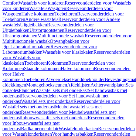
Comfort
Wastafels voor kinderen
Reserveonderdelen voor Wastafels
voor kinderen
Wastafels
Wasgoten
Reserveonderdelen voor
Wasgoten
Halve kolommen
Toebehoren
Reserveonderdelen voor
Toebehoren
Andere wastafels
Reserveonderdelen voor Andere
wastafels
Uitgietbakken
Reserveonderdelen voor
Uitgietbakken
Uitstortgootstenen
Reserveonderdelen voor
Uitstortgootstenen
Multifunctionele wasbak
Reserveonderdelen voor
Multifunctionele wasbak
Opvangbakken voor
gips
Laboratoriumbakken
Reserveonderdelen voor
Laboratoriumbakken
Wastafels voor klaslokalen
Reserveonderdelen
voor Wastafels voor
klaslokalen
Toebehoren
Kolommen
Reserveonderdelen voor
Kolommen
Staande kolommen
Halve kolommen
Reserveonderdelen
voor Halve
kolommen
Toebehoren
Afvoerdeksel
Handdoekhouder
Bevestigingsmat
afdekkingen
Montagehoeksteunen
Afdeklijsten
Achterwandplaten
Sets
consoles
Planchet
Wastafel sets met onderkast
Set handwasbak met
onderkast
Reserveonderdelen voor Set handwasbak met
onderkast
Wastafel sets met onderkast
Reserveonderdelen voor
Wastafel sets met onderkast
Meubelwastafel sets met
onderkast
Reserveonderdelen voor Meubelwastafel sets met
onderkast
Inbouwwastafel sets met onderkast
Reserveonderdelen
voor Inbouwwastafel sets met
onderkast
Badkamermeubilair
Wastafelonderkasten
Reserveonderdelen
voor Wastafelonderkasten
Voor handwasbakken
Reserveonderdelen