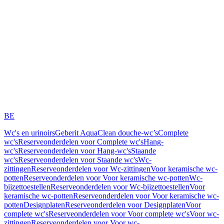
BE
Wc's en urinoirs
Geberit AquaClean douche-wc’s
Complete
wc's
Reserveonderdelen voor Complete wc's
Hang-
wc's
Reserveonderdelen voor Hang-wc's
Staande
wc's
Reserveonderdelen voor Staande wc's
Wc-
zittingen
Reserveonderdelen voor Wc-zittingen
Voor keramische wc-
potten
Reserveonderdelen voor Voor keramische wc-potten
Wc-
bijzettoestellen
Reserveonderdelen voor Wc-bijzettoestellen
Voor
keramische wc-potten
Reserveonderdelen voor Voor keramische wc-
potten
Designplaten
Reserveonderdelen voor Designplaten
Voor
complete wc's
Reserveonderdelen voor Voor complete wc's
Voor wc-
zittingen
Reserveonderdelen voor Voor wc-