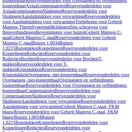
losneembaar
Reserveonderdelen voor Overgangen en verbindingen,
losneembaar
Axiaalcompensatoren
Reserveonderdelen voor
Axiaalcompensatoren
Sluitingen
Reserveonderdelen voor
Sluitingen
Aansluitstukken voor verwarming
Reserveonderdelen
voor Aansluitstukken voor verwarming
Toebehoren voor Geberit
Mapress Therm
Systeemafdichtingen
Sets schroeven voor
flensverbindingen
Bevestigingen voor buizen
Geberit Mapress C-
staal
Geberit Mapress C-staal
Reserveonderdelen voor Geberit
Mapress C-staal
Buizen 1.0034
Buizen
1.0215
Buisstukken
Koppelingen
Reserveonderdelen voor
Koppelingen
Reducties
Reserveonderdelen voor
Reducties
Bochten
Reserveonderdelen voor Bochten
T-
stukken
Reserveonderdelen voor T-
stukken
Kruisstukken
Reserveonderdelen voor
Kruisstukken
Overgangen, niet-losneembaar
Reserveonderdelen voor
Overgangen, niet-losneembaar
Overgangen en verbindingen,
losneembaar
Reserveonderdelen voor Overgangen en verbindingen,
losneembaar
Compensatoren
Reserveonderdelen voor
Compensatoren
Sluitingen
Reserveonderdelen voor
Sluitingen
Aansluitingen voor verwarming
Reserveonderdelen voor
Aansluitingen voor verwarming
Geberit Mapress C-staal, FKM
blauw
Reserveonderdelen voor Geberit Mapress C-staal, FKM
blauw
Buizen 1.0034
Buizen
1.0215
Buisstukken
Koppelingen
Reserveonderdelen voor
Koppelingen
Reducties
Reserveonderdelen voor