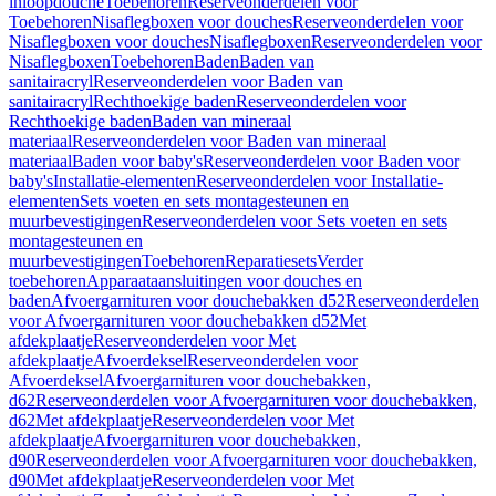
inloopdouche
Toebehoren
Reserveonderdelen voor
Toebehoren
Nisaflegboxen voor douches
Reserveonderdelen voor
Nisaflegboxen voor douches
Nisaflegboxen
Reserveonderdelen voor
Nisaflegboxen
Toebehoren
Baden
Baden van
sanitairacryl
Reserveonderdelen voor Baden van
sanitairacryl
Rechthoekige baden
Reserveonderdelen voor
Rechthoekige baden
Baden van mineraal
materiaal
Reserveonderdelen voor Baden van mineraal
materiaal
Baden voor baby's
Reserveonderdelen voor Baden voor
baby's
Installatie-elementen
Reserveonderdelen voor Installatie-
elementen
Sets voeten en sets montagesteunen en
muurbevestigingen
Reserveonderdelen voor Sets voeten en sets
montagesteunen en
muurbevestigingen
Toebehoren
Reparatiesets
Verder
toebehoren
Apparaataansluitingen voor douches en
baden
Afvoergarnituren voor douchebakken d52
Reserveonderdelen
voor Afvoergarnituren voor douchebakken d52
Met
afdekplaatje
Reserveonderdelen voor Met
afdekplaatje
Afvoerdeksel
Reserveonderdelen voor
Afvoerdeksel
Afvoergarnituren voor douchebakken,
d62
Reserveonderdelen voor Afvoergarnituren voor douchebakken,
d62
Met afdekplaatje
Reserveonderdelen voor Met
afdekplaatje
Afvoergarnituren voor douchebakken,
d90
Reserveonderdelen voor Afvoergarnituren voor douchebakken,
d90
Met afdekplaatje
Reserveonderdelen voor Met