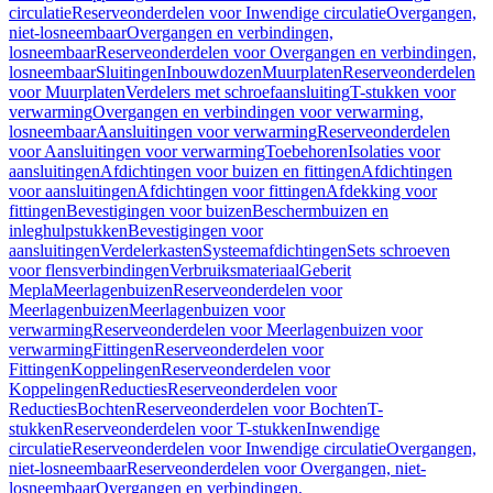
circulatie
Reserveonderdelen voor Inwendige circulatie
Overgangen,
niet-losneembaar
Overgangen en verbindingen,
losneembaar
Reserveonderdelen voor Overgangen en verbindingen,
losneembaar
Sluitingen
Inbouwdozen
Muurplaten
Reserveonderdelen
voor Muurplaten
Verdelers met schroefaansluiting
T-stukken voor
verwarming
Overgangen en verbindingen voor verwarming,
losneembaar
Aansluitingen voor verwarming
Reserveonderdelen
voor Aansluitingen voor verwarming
Toebehoren
Isolaties voor
aansluitingen
Afdichtingen voor buizen en fittingen
Afdichtingen
voor aansluitingen
Afdichtingen voor fittingen
Afdekking voor
fittingen
Bevestigingen voor buizen
Beschermbuizen en
inleghulpstukken
Bevestigingen voor
aansluitingen
Verdelerkasten
Systeemafdichtingen
Sets schroeven
voor flensverbindingen
Verbruiksmateriaal
Geberit
Mepla
Meerlagenbuizen
Reserveonderdelen voor
Meerlagenbuizen
Meerlagenbuizen voor
verwarming
Reserveonderdelen voor Meerlagenbuizen voor
verwarming
Fittingen
Reserveonderdelen voor
Fittingen
Koppelingen
Reserveonderdelen voor
Koppelingen
Reducties
Reserveonderdelen voor
Reducties
Bochten
Reserveonderdelen voor Bochten
T-
stukken
Reserveonderdelen voor T-stukken
Inwendige
circulatie
Reserveonderdelen voor Inwendige circulatie
Overgangen,
niet-losneembaar
Reserveonderdelen voor Overgangen, niet-
losneembaar
Overgangen en verbindingen,