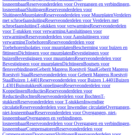
losneembaar
Reserveonderdelen voor Overgangen en verbindingen,
losneembaar
Sluitingen
Reserveonderdelen voor
Sluitingen
Muurplaten
Reserveonderdelen voor Muurplaten
Verdelers
met schroefaansluiting
Reserveonderdelen voor Verdelers met
schroefaansluiting
T-stukken voor verwarming
Reserveonderdelen
voor T-stukken voor verwarming
Aansluitingen voor
verwarming
Reserveonderdelen voor Aansluitingen voor
verwarming
Toebehoren
Reserveonderdelen voor
Toebehoren
Isolaties voor muurplaten
Bescherming voor buizen en
fittingen
Dichtingen voor muurplaten
Bevestigingen voor
buizen
Bevestigingen voor muurplaten
Reserveonderdelen voor
Bevestigingen voor muurplaten
Dichtingen
Boutsets voor
flensverbindingen
Geberit Mapress Roestvrij Staal
Geberit Mapress
Roestvrij Staal
Reserveonderdelen voor Geberit Mapress Roestvrij
Staal
Buizen 1.4401
Reserveonderdelen voor Buizen 1.4401
Buizen
1.4301
Buisstukken
Koppelingen
Reserveonderdelen voor
Koppelingen
Reducties
Reserveonderdelen voor
Reducties
Bochten
Reserveonderdelen voor Bochten
T-
stukken
Reserveonderdelen voor T-stukken
Inwendige
circulatie
Reserveonderdelen voor Inwendige circulatie
Overgangen,
niet-losneembaar
Reserveonderdelen voor Overgangen, niet-
losneembaar
Overgangen en verbindingen,
losneembaar
Reserveonderdelen voor Overgangen en verbindingen,
losneembaar
Compensatoren
Reserveonderdelen voor
Compensatoren
Doorvoeren
Sluitingen
Reserveonderdelen voor