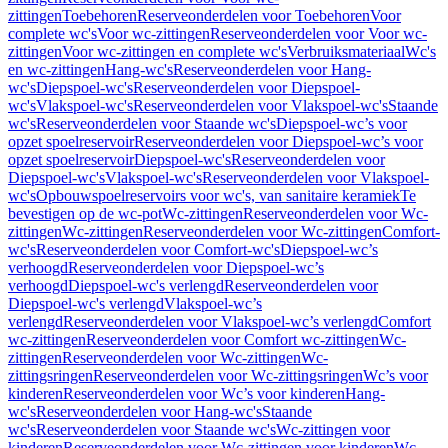
zittingen
Toebehoren
Reserveonderdelen voor Toebehoren
Voor
complete wc's
Voor wc-zittingen
Reserveonderdelen voor Voor wc-
zittingen
Voor wc-zittingen en complete wc's
Verbruiksmateriaal
Wc's
en wc-zittingen
Hang-wc's
Reserveonderdelen voor Hang-
wc's
Diepspoel-wc's
Reserveonderdelen voor Diepspoel-
wc's
Vlakspoel-wc's
Reserveonderdelen voor Vlakspoel-wc's
Staande
wc's
Reserveonderdelen voor Staande wc's
Diepspoel-wc’s voor
opzet spoelreservoir
Reserveonderdelen voor Diepspoel-wc’s voor
opzet spoelreservoir
Diepspoel-wc's
Reserveonderdelen voor
Diepspoel-wc's
Vlakspoel-wc's
Reserveonderdelen voor Vlakspoel-
wc's
Opbouwspoelreservoirs voor wc's, van sanitaire keramiek
Te
bevestigen op de wc-pot
Wc-zittingen
Reserveonderdelen voor Wc-
zittingen
Wc-zittingen
Reserveonderdelen voor Wc-zittingen
Comfort-
wc's
Reserveonderdelen voor Comfort-wc's
Diepspoel-wc’s
verhoogd
Reserveonderdelen voor Diepspoel-wc’s
verhoogd
Diepspoel-wc's verlengd
Reserveonderdelen voor
Diepspoel-wc's verlengd
Vlakspoel-wc’s
verlengd
Reserveonderdelen voor Vlakspoel-wc’s verlengd
Comfort
wc-zittingen
Reserveonderdelen voor Comfort wc-zittingen
Wc-
zittingen
Reserveonderdelen voor Wc-zittingen
Wc-
zittingsringen
Reserveonderdelen voor Wc-zittingsringen
Wc’s voor
kinderen
Reserveonderdelen voor Wc’s voor kinderen
Hang-
wc's
Reserveonderdelen voor Hang-wc's
Staande
wc's
Reserveonderdelen voor Staande wc's
Wc-zittingen voor
kinderen
Reserveonderdelen voor Wc-zittingen voor kinderen
Wc-