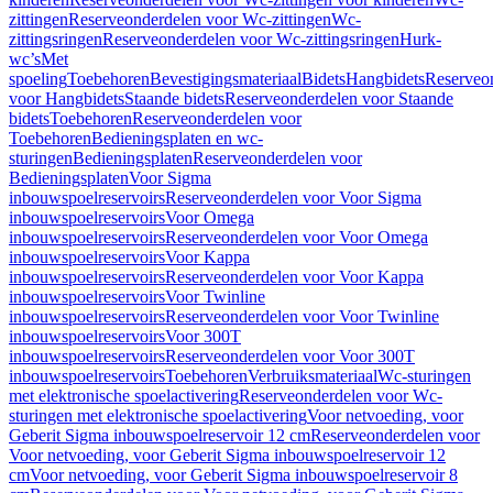
zittingen
Reserveonderdelen voor Wc-zittingen
Wc-
zittingsringen
Reserveonderdelen voor Wc-zittingsringen
Hurk-
wc’s
Met
spoeling
Toebehoren
Bevestigingsmateriaal
Bidets
Hangbidets
Reserveo
voor Hangbidets
Staande bidets
Reserveonderdelen voor Staande
bidets
Toebehoren
Reserveonderdelen voor
Toebehoren
Bedieningsplaten en wc-
sturingen
Bedieningsplaten
Reserveonderdelen voor
Bedieningsplaten
Voor Sigma
inbouwspoelreservoirs
Reserveonderdelen voor Voor Sigma
inbouwspoelreservoirs
Voor Omega
inbouwspoelreservoirs
Reserveonderdelen voor Voor Omega
inbouwspoelreservoirs
Voor Kappa
inbouwspoelreservoirs
Reserveonderdelen voor Voor Kappa
inbouwspoelreservoirs
Voor Twinline
inbouwspoelreservoirs
Reserveonderdelen voor Voor Twinline
inbouwspoelreservoirs
Voor 300T
inbouwspoelreservoirs
Reserveonderdelen voor Voor 300T
inbouwspoelreservoirs
Toebehoren
Verbruiksmateriaal
Wc-sturingen
met elektronische spoelactivering
Reserveonderdelen voor Wc-
sturingen met elektronische spoelactivering
Voor netvoeding, voor
Geberit Sigma inbouwspoelreservoir 12 cm
Reserveonderdelen voor
Voor netvoeding, voor Geberit Sigma inbouwspoelreservoir 12
cm
Voor netvoeding, voor Geberit Sigma inbouwspoelreservoir 8