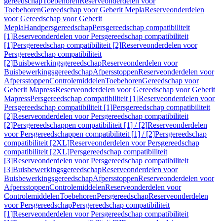
gereedschap
Toebehoren
Reserveonderdelen voor
Toebehoren
Gereedschap voor Geberit Mepla
Reserveonderdelen
voor Gereedschap voor Geberit
Mepla
Handpersgereedschap
Persgereedschap compatibiliteit
[1]
Reserveonderdelen voor Persgereedschap compatibiliteit
[1]
Persgereedschap compatibiliteit [2]
Reserveonderdelen voor
Persgereedschap compatibiliteit
[2]
Buisbewerkingsgereedschap
Reserveonderdelen voor
Buisbewerkingsgereedschap
Afpersstoppen
Reserveonderdelen voor
Afpersstoppen
Controlemiddelen
Toebehoren
Gereedschap voor
Geberit Mapress
Reserveonderdelen voor Gereedschap voor Geberit
Mapress
Persgereedschap compatibiliteit [1]
Reserveonderdelen voor
Persgereedschap compatibiliteit [1]
Persgereedschap compatibiliteit
[2]
Reserveonderdelen voor Persgereedschap compatibiliteit
[2]
Persgereedschappen compatibiliteit [1] / [2]
Reserveonderdelen
voor Persgereedschappen compatibiliteit [1] / [2]
Persgereedschap
compatibiliteit [2XL]
Reserveonderdelen voor Persgereedschap
compatibiliteit [2XL]
Persgereedschap compatibiliteit
[3]
Reserveonderdelen voor Persgereedschap compatibiliteit
[3]
Buisbewerkingsgereedschap
Reserveonderdelen voor
Buisbewerkingsgereedschap
Afpersstoppen
Reserveonderdelen voor
Afpersstoppen
Controlemiddelen
Reserveonderdelen voor
Controlemiddelen
Toebehoren
Persgereedschap
Reserveonderdelen
voor Persgereedschap
Persgereedschap compatibiliteit
[1]
Reserveonderdelen voor Persgereedschap compatibiliteit