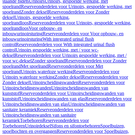
staande bidets
Urinoirs
Urinoirs, gespoelde werking, met
spoelrand
Reserveonderdelen voor Urinoirs, gespoelde werking, met
spoelrand
Zonder deksel
Reserveonderdelen voor Zonder
deksel
Urinoirs, gespoelde werking,
spoelrandloos
Reserveonderdelen voor Urinoirs, gespoelde werking,
spoelrandloos
Voor opbouw- en
inbouwurinoirsturing
Reserveonderdelen voor Voor opbouw- en
inbouwurinoirsturing
With integrated urinal flush
control
Reserveonderdelen voor With integrated urinal flush
control
Urinoirs gespoelde werking, met / voor wc-
deksel
Reserveonderdelen voor Urinoirs gespoelde werking, met /
voor wc-deksel
Zonder spoelrand
Reserveonderdelen voor Zonder
spoelrand
Met spoelrand
Reserveonderdelen voor Met
spoelrand
Urinoirs waterloze werking
Reserveonderdelen voor
Urinoirs waterloze werking
Zonder deksel
Reserveonderdelen voor
Zonder deksel
Urinoirscheidingswanden
Reserveonderdelen voor
Urinoirscheidingswanden
Urinoirscheidingswanden van
kunststof
Reserveonderdelen voor Urinoirscheidingswanden van
kunststof
Urinoirscheidingswanden van glas
Reserveonderdelen voor
Urinoirscheidingswanden van glas
Urinoirscheidingswanden van
sanitaire keramiek
Reserveonderdelen voor
Urinoirscheidingswanden van sanitaire
keramiek
Toebehoren
Reserveonderdelen voor
Toebehoren
Urinoirdeksel
Sifons en sifontoebehoren
Spoelbuizen,
spoelbochten en overgangen
Reserveonderdelen voor Spoelbuizen,