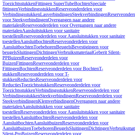
Toezichtsstukken
Fittingen SuperTube
Bochten
Speciale
fittingen
Verbindingsstukken
Reserveonderdelen voor
Verbindingsstukken
Lasverbindingen
Steekverbindingen
Reserveonder
voor Steekverbindingen
Overgangen naar andere
materialen
Reserveonderdelen voor Overgangen naar andere
materialen
Aansluitstukken voor sanitaire
toestellen
Reserveonderdelen voor Aansluitstukken voor sanitaire
toestellen
Aansluitbochten
Reserveonderdelen voor
Aansluitbochten
Toebehoren
Beugels
Bevestigingen voor
beugels
Sluitingen
Dichtingen
Verbruiksmateriaal
Geberit Silent-
PP
Buizen
Reserveonderdelen voor
Buizen
Fittingen
Reserveonderdelen voor
Fittingen
Bochten
Reserveonderdelen voor Bochten
T-
stukken
Reserveonderdelen voor T-
stukken
Reducties
Reserveonderdelen voor
Reducties
Toezichtsstukken
Reserveonderdelen voor
Toezichtsstukken
Verbindingsstukken
Reserveonderdelen voor
Verbindingsstukken
Steekverbindingen
Reserveonderdelen voor
Steekverbindingen
Klemverbindingen
Overgangen naar andere
materialen
Aansluitstukken voor sanitaire
toestellen
Reserveonderdelen voor Aansluitstukken voor sanitaire
toestellen
Aansluitbochten
Reserveonderdelen voor
Aansluitbochten
Aansluitbuizen
Reserveonderdelen voor
Aansluitbuizen
Toebehoren
Beugels
Sluitingen
Dichtingen
Verbruiksmat
Silent-Pro
Buizen
Reserveonderdelen voor