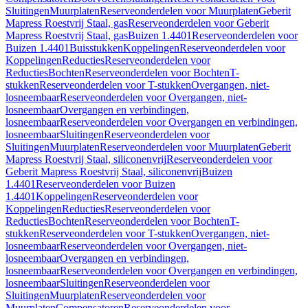
Sluitingen
Muurplaten
Reserveonderdelen voor Muurplaten
Geberit
Mapress Roestvrij Staal, gas
Reserveonderdelen voor Geberit
Mapress Roestvrij Staal, gas
Buizen 1.4401
Reserveonderdelen voor
Buizen 1.4401
Buisstukken
Koppelingen
Reserveonderdelen voor
Koppelingen
Reducties
Reserveonderdelen voor
Reducties
Bochten
Reserveonderdelen voor Bochten
T-
stukken
Reserveonderdelen voor T-stukken
Overgangen, niet-
losneembaar
Reserveonderdelen voor Overgangen, niet-
losneembaar
Overgangen en verbindingen,
losneembaar
Reserveonderdelen voor Overgangen en verbindingen,
losneembaar
Sluitingen
Reserveonderdelen voor
Sluitingen
Muurplaten
Reserveonderdelen voor Muurplaten
Geberit
Mapress Roestvrij Staal, siliconenvrij
Reserveonderdelen voor
Geberit Mapress Roestvrij Staal, siliconenvrij
Buizen
1.4401
Reserveonderdelen voor Buizen
1.4401
Koppelingen
Reserveonderdelen voor
Koppelingen
Reducties
Reserveonderdelen voor
Reducties
Bochten
Reserveonderdelen voor Bochten
T-
stukken
Reserveonderdelen voor T-stukken
Overgangen, niet-
losneembaar
Reserveonderdelen voor Overgangen, niet-
losneembaar
Overgangen en verbindingen,
losneembaar
Reserveonderdelen voor Overgangen en verbindingen,
losneembaar
Sluitingen
Reserveonderdelen voor
Sluitingen
Muurplaten
Reserveonderdelen voor
Muurplaten
Compensatoren
Reserveonderdelen voor