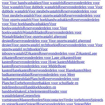
voor Voor handwasbakken
Voor wastafels
Reserveonderdelen voor
Voor wastafels
Voor dubbele wastafels
Reserveonderdelen voor Voor
dubbele wastafels
Voor meubelwastafels
Reserveonderdelen voor
Voor meubelwastafels
Voor opzetwastafels
Reserveonderdelen voor
Voor opzetwastafels
Voor hoekhandwasbakken
Reserveonderdelen
voor Voor hoekhandwasbakken
Voor
hoekwastafels
Reserveonderdelen voor Voor
hoekwastafels
Wastafelbladen
Reserveonderdelen voor
Wastafelbladen
Voor opzetwastafel afgerond
design
Reserveonderdelen voor Voor opzetwastafel afgerond
design
Voor opzetwastafel rechthoekig
Reserveonderdelen voor Voor
opzetwastafel rechthoekig
Voor
inbouwwastafel
Zijkasten
Reserveonderdelen voor Zijkasten
Lage
zijkasten
Reserveonderdelen voor Lage zijkasten
Hoge
kasten
Reserveonderdelen voor Hoge kasten
Middelhoge
kasten
Reserveonderdelen voor Middelhoge
kasten
Hangkasten
Reserveonderdelen voor Hangkasten
Meer
badkamermeubilair
Reserveonderdelen voor Meer
badkamermeubilair
Planchet
Reserveonderdelen voor
Planchet
Toebehoren
Inzetbakken voor schuiflade en
indelingsboxen
Handdoekhouders en
handdoekhaken
Lichtelementen
Houder voor
wastafelplaten
Grepen
Sets
voetsteunen
Magneetborden
Stopcontacten
Verder toebehoren
Spiegels
en spiegelkasten
Spiegel
Reserveonderdelen voor Spiegel
Met