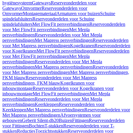
hygiënesysteem
Gateways
Reserveonderdelen voor
Gateways
Omvormer
Reserveonderdelen voor
Omvormer
Montagemateriaal
Armaturen voor buizen
Schuine
spindelafsluiters
Reserveonderdelen voor Schuine
spindelafsluiters
Met FlowFit persverbindingen
Reserveonderdelen
voor Met FlowFit persverbindingen
Met Mepla
persverbindingen
Reserveonderdelen voor Met Mepla
persverbindingen
Met Mapress persverbindingen
Reserveonderdelen
voor Met Mapress persverbindingen
Kogelkranen
Reserveonderdelen
voor Kogelkranen
Met FlowFit persverbindingen
Reserveonderdelen
voor Met FlowFit persverbindingen
Met Mepla
persverbindingen
Reserveonderdelen voor Met Mepla
persverbindingen
Met Mapress persverbindingen
Reserveonderdelen
voor Met Mapress persverbindingen
Met Mapress persverbindingen,
FKM blauw
Reserveonderdelen voor Met Mapress
persverbindingen, FKM blauw
Kogelkranen voor
inbouwmontage
Reserveonderdelen voor Kogelkranen voor
inbouwmontage
Met FlowFit persverbindingen
Met Mepla
persverbindingen
Reserveonderdelen voor Met Mepla
persverbindingen
Keerkleppen
Reserveonderdelen voor
Keerkleppen
Met Mapress persverbindingen
Reserveonderdelen voor
Met Mapress persverbindingen
Afvoersystemen voor
gebouwen
Geberit Silent-db20
Buizen
Fittingen
Reserveonderdelen
voor Fittingen
Bochten
T-stukken
Reserveonderdelen voor T-
stukken
Reducties
Toezichtsstukken
Reserveonderdelen voor