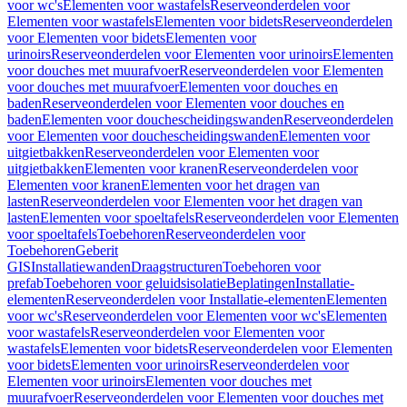
voor wc's
Elementen voor wastafels
Reserveonderdelen voor
Elementen voor wastafels
Elementen voor bidets
Reserveonderdelen
voor Elementen voor bidets
Elementen voor
urinoirs
Reserveonderdelen voor Elementen voor urinoirs
Elementen
voor douches met muurafvoer
Reserveonderdelen voor Elementen
voor douches met muurafvoer
Elementen voor douches en
baden
Reserveonderdelen voor Elementen voor douches en
baden
Elementen voor douchescheidingswanden
Reserveonderdelen
voor Elementen voor douchescheidingswanden
Elementen voor
uitgietbakken
Reserveonderdelen voor Elementen voor
uitgietbakken
Elementen voor kranen
Reserveonderdelen voor
Elementen voor kranen
Elementen voor het dragen van
lasten
Reserveonderdelen voor Elementen voor het dragen van
lasten
Elementen voor spoeltafels
Reserveonderdelen voor Elementen
voor spoeltafels
Toebehoren
Reserveonderdelen voor
Toebehoren
Geberit
GIS
Installatiewanden
Draagstructuren
Toebehoren voor
prefab
Toebehoren voor geluidsisolatie
Beplatingen
Installatie-
elementen
Reserveonderdelen voor Installatie-elementen
Elementen
voor wc's
Reserveonderdelen voor Elementen voor wc's
Elementen
voor wastafels
Reserveonderdelen voor Elementen voor
wastafels
Elementen voor bidets
Reserveonderdelen voor Elementen
voor bidets
Elementen voor urinoirs
Reserveonderdelen voor
Elementen voor urinoirs
Elementen voor douches met
muurafvoer
Reserveonderdelen voor Elementen voor douches met