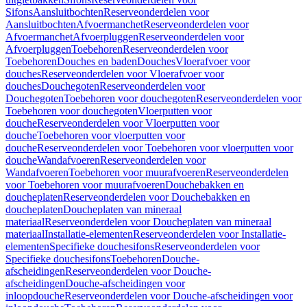
Sifons
Aansluitbochten
Reserveonderdelen voor
Aansluitbochten
Afvoermanchet
Reserveonderdelen voor
Afvoermanchet
Afvoerpluggen
Reserveonderdelen voor
Afvoerpluggen
Toebehoren
Reserveonderdelen voor
Toebehoren
Douches en baden
Douches
Vloerafvoer voor
douches
Reserveonderdelen voor Vloerafvoer voor
douches
Douchegoten
Reserveonderdelen voor
Douchegoten
Toebehoren voor douchegoten
Reserveonderdelen voor
Toebehoren voor douchegoten
Vloerputten voor
douche
Reserveonderdelen voor Vloerputten voor
douche
Toebehoren voor vloerputten voor
douche
Reserveonderdelen voor Toebehoren voor vloerputten voor
douche
Wandafvoeren
Reserveonderdelen voor
Wandafvoeren
Toebehoren voor muurafvoeren
Reserveonderdelen
voor Toebehoren voor muurafvoeren
Douchebakken en
doucheplaten
Reserveonderdelen voor Douchebakken en
doucheplaten
Doucheplaten van mineraal
materiaal
Reserveonderdelen voor Doucheplaten van mineraal
materiaal
Installatie-elementen
Reserveonderdelen voor Installatie-
elementen
Specifieke douchesifons
Reserveonderdelen voor
Specifieke douchesifons
Toebehoren
Douche-
afscheidingen
Reserveonderdelen voor Douche-
afscheidingen
Douche-afscheidingen voor
inloopdouche
Reserveonderdelen voor Douche-afscheidingen voor