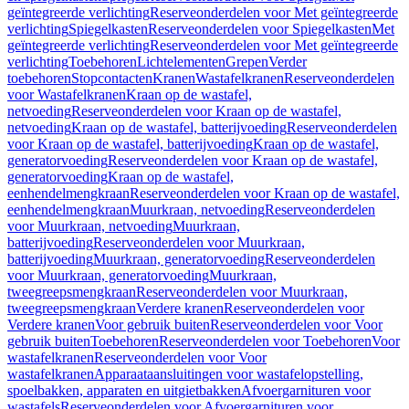
geïntegreerde verlichting
Reserveonderdelen voor Met geïntegreerde
verlichting
Spiegelkasten
Reserveonderdelen voor Spiegelkasten
Met
geïntegreerde verlichting
Reserveonderdelen voor Met geïntegreerde
verlichting
Toebehoren
Lichtelementen
Grepen
Verder
toebehoren
Stopcontacten
Kranen
Wastafelkranen
Reserveonderdelen
voor Wastafelkranen
Kraan op de wastafel,
netvoeding
Reserveonderdelen voor Kraan op de wastafel,
netvoeding
Kraan op de wastafel, batterijvoeding
Reserveonderdelen
voor Kraan op de wastafel, batterijvoeding
Kraan op de wastafel,
generatorvoeding
Reserveonderdelen voor Kraan op de wastafel,
generatorvoeding
Kraan op de wastafel,
eenhendelmengkraan
Reserveonderdelen voor Kraan op de wastafel,
eenhendelmengkraan
Muurkraan, netvoeding
Reserveonderdelen
voor Muurkraan, netvoeding
Muurkraan,
batterijvoeding
Reserveonderdelen voor Muurkraan,
batterijvoeding
Muurkraan, generatorvoeding
Reserveonderdelen
voor Muurkraan, generatorvoeding
Muurkraan,
tweegreepsmengkraan
Reserveonderdelen voor Muurkraan,
tweegreepsmengkraan
Verdere kranen
Reserveonderdelen voor
Verdere kranen
Voor gebruik buiten
Reserveonderdelen voor Voor
gebruik buiten
Toebehoren
Reserveonderdelen voor Toebehoren
Voor
wastafelkranen
Reserveonderdelen voor Voor
wastafelkranen
Apparaataansluitingen voor wastafelopstelling,
spoelbakken, apparaten en uitgietbakken
Afvoergarnituren voor
wastafels
Reserveonderdelen voor Afvoergarnituren voor