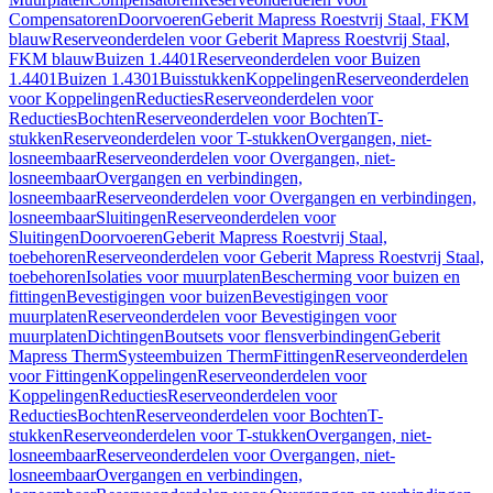
Compensatoren
Doorvoeren
Geberit Mapress Roestvrij Staal, FKM
blauw
Reserveonderdelen voor Geberit Mapress Roestvrij Staal,
FKM blauw
Buizen 1.4401
Reserveonderdelen voor Buizen
1.4401
Buizen 1.4301
Buisstukken
Koppelingen
Reserveonderdelen
voor Koppelingen
Reducties
Reserveonderdelen voor
Reducties
Bochten
Reserveonderdelen voor Bochten
T-
stukken
Reserveonderdelen voor T-stukken
Overgangen, niet-
losneembaar
Reserveonderdelen voor Overgangen, niet-
losneembaar
Overgangen en verbindingen,
losneembaar
Reserveonderdelen voor Overgangen en verbindingen,
losneembaar
Sluitingen
Reserveonderdelen voor
Sluitingen
Doorvoeren
Geberit Mapress Roestvrij Staal,
toebehoren
Reserveonderdelen voor Geberit Mapress Roestvrij Staal,
toebehoren
Isolaties voor muurplaten
Bescherming voor buizen en
fittingen
Bevestigingen voor buizen
Bevestigingen voor
muurplaten
Reserveonderdelen voor Bevestigingen voor
muurplaten
Dichtingen
Boutsets voor flensverbindingen
Geberit
Mapress Therm
Systeembuizen Therm
Fittingen
Reserveonderdelen
voor Fittingen
Koppelingen
Reserveonderdelen voor
Koppelingen
Reducties
Reserveonderdelen voor
Reducties
Bochten
Reserveonderdelen voor Bochten
T-
stukken
Reserveonderdelen voor T-stukken
Overgangen, niet-
losneembaar
Reserveonderdelen voor Overgangen, niet-
losneembaar
Overgangen en verbindingen,