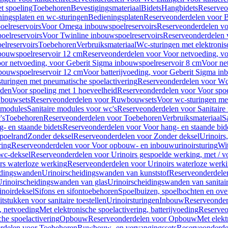
t spoeling
Toebehoren
Bevestigingsmateriaal
Bidets
Hangbidets
Reserveo
ingsplaten en wc-sturingen
Bedieningsplaten
Reserveonderdelen voor B
elreservoirs
Voor Omega inbouwspoelreservoirs
Reserveonderdelen vo
elreservoirs
Voor Twinline inbouwspoelreservoirs
Reserveonderdelen 
lreservoirs
Toebehoren
Verbruiksmateriaal
Wc-sturingen met elektronis
bouwspoelreservoir 12 cm
Reserveonderdelen voor Voor netvoeding, vo
or netvoeding, voor Geberit Sigma inbouwspoelreservoir 8 cm
Voor ne
bouwspoelreservoir 12 cm
Voor batterijvoeding, voor Geberit Sigma in
turingen met pneumatische spoelactivering
Reserveonderdelen voor Wc-
eden
Voor spoeling met 1 hoeveelheid
Reserveonderdelen voor Voor spoe
bouwsets
Reserveonderdelen voor Ruwbouwsets
Voor wc-sturingen met
e modules
Sanitaire modules voor wc's
Reserveonderdelen voor Sanitaire
's
Toebehoren
Reserveonderdelen voor Toebehoren
Verbruiksmateriaal
S
- en staande bidets
Reserveonderdelen voor Voor hang- en staande bid
spoelrand
Zonder deksel
Reserveonderdelen voor Zonder deksel
Urinoirs
ring
Reserveonderdelen voor Voor opbouw- en inbouwurinoirsturing
Wit
 wc-deksel
Reserveonderdelen voor Urinoirs gespoelde werking, met / v
rs waterloze werking
Reserveonderdelen voor Urinoirs waterloze werk
idingswanden
Urinoirscheidingswanden van kunststof
Reserveonderdele
rinoirscheidingswanden van glas
Urinoirscheidingswanden van sanitai
inoirdeksel
Sifons en sifontoebehoren
Spoelbuizen, spoelbochten en ov
tstukken voor sanitaire toestellen
Urinoirsturingen
Inbouw
Reserveonder
, netvoeding
Met elektronische spoelactivering, batterijvoeding
Reserveo
he spoelactivering
Opbouw
Reserveonderdelen voor Opbouw
Met elekt
rdelen voor Toebehoren
Ruwbouw- en vervangingssets
Reserveonderde