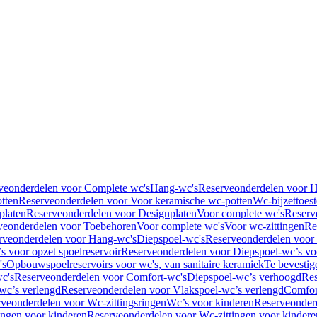
veonderdelen voor Complete wc's
Hang-wc's
Reserveonderdelen voor 
tten
Reserveonderdelen voor Voor keramische wc-potten
Wc-bijzettoest
platen
Reserveonderdelen voor Designplaten
Voor complete wc's
Reserv
veonderdelen voor Toebehoren
Voor complete wc's
Voor wc-zittingen
Re
rveonderdelen voor Hang-wc's
Diepspoel-wc's
Reserveonderdelen voor
s voor opzet spoelreservoir
Reserveonderdelen voor Diepspoel-wc’s voo
's
Opbouwspoelreservoirs voor wc's, van sanitaire keramiek
Te bevestig
c's
Reserveonderdelen voor Comfort-wc's
Diepspoel-wc’s verhoogd
Res
wc’s verlengd
Reserveonderdelen voor Vlakspoel-wc’s verlengd
Comfor
veonderdelen voor Wc-zittingsringen
Wc’s voor kinderen
Reserveonder
ingen voor kinderen
Reserveonderdelen voor Wc-zittingen voor kindere