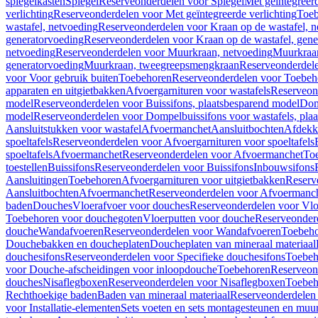
spiegelkasten
Spiegel
Reserveonderdelen voor Spiegel
Met geïntegreerd
verlichting
Reserveonderdelen voor Met geïntegreerde verlichting
Toeb
wastafel, netvoeding
Reserveonderdelen voor Kraan op de wastafel, n
generatorvoeding
Reserveonderdelen voor Kraan op de wastafel, gene
netvoeding
Reserveonderdelen voor Muurkraan, netvoeding
Muurkraan
generatorvoeding
Muurkraan, tweegreepsmengkraan
Reserveonderdel
voor Voor gebruik buiten
Toebehoren
Reserveonderdelen voor Toebeh
apparaten en uitgietbakken
Afvoergarnituren voor wastafels
Reserveond
model
Reserveonderdelen voor Buissifons, plaatsbesparend model
Dom
model
Reserveonderdelen voor Dompelbuissifons voor wastafels, pla
Aansluitstukken voor wastafel
Afvoermanchet
Aansluitbochten
Afdekk
spoeltafels
Reserveonderdelen voor Afvoergarnituren voor spoeltafels
spoeltafels
Afvoermanchet
Reserveonderdelen voor Afvoermanchet
To
toestellen
Buissifons
Reserveonderdelen voor Buissifons
Inbouwsifons
Aansluitingen
Toebehoren
Afvoergarnituren voor uitgietbakken
Reserv
Aansluitbochten
Afvoermanchet
Reserveonderdelen voor Afvoermanc
baden
Douches
Vloerafvoer voor douches
Reserveonderdelen voor Vlo
Toebehoren voor douchegoten
Vloerputten voor douche
Reserveonder
douche
Wandafvoeren
Reserveonderdelen voor Wandafvoeren
Toebeho
Douchebakken en doucheplaten
Doucheplaten van mineraal materiaal
douchesifons
Reserveonderdelen voor Specifieke douchesifons
Toebeh
voor Douche-afscheidingen voor inloopdouche
Toebehoren
Reserveon
douches
Nisaflegboxen
Reserveonderdelen voor Nisaflegboxen
Toebeh
Rechthoekige baden
Baden van mineraal materiaal
Reserveonderdelen 
voor Installatie-elementen
Sets voeten en sets montagesteunen en muu