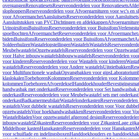
overgangen
Renovatiesets
Reserveonderdelen voor Renovatiesets
Afde
slophoppers
Reserveonderdelen voor Afvoergarnituren voor wc's en s
voor Afvoermanchet
Aansluitsets
Reserveonderdelen voor Aansluitsets
Aansluitstukken van PVC
Dichtingen en afdekkappen
Afvoergarniture
Urinoirsifons
Buissifons
Reserveonderdelen voor Buissifons
Verlengst
spoelbochten
Afvoermanchet
Reserveonderdelen voor Afvoermanchet
bidets
Buissifons
Reserveonderdelen voor Buissifons
Afvoermanchet
Aa
Soldeerhulzen
Wastafelopstellingen
Wastafels
Wastafels
Reserveonderde
Meubelwastafels
Opzetwastafels
Reserveonderdelen voor Opzetwastaf
voor Halve inbouwwastafels
Inbouwwastafels
Reserveonderdelen voo
voor kinderen
Reserveonderdelen voor Wastafels voor kinderen
Wastaf
wastafels
Reserveonderdelen voor Andere wastafels
Uitgietbakken
Res
voor Multifunctionele wasbak
Opvangbakken voor gips
Laboratorium
klaslokalen
Toebehoren
Kolommen
Reserveonderdelen voor Kolomme
kolommen
Toebehoren
Afvoerdeksel
Handdoekhouder
Bevestigingsmat
handwasbak met onderkast
Reserveonderdelen voor Set handwasbak 
onderkast
Reserveonderdelen voor Meubelwastafel sets met onderkast
onderkast
Badkamermeubilair
Wastafelonderkasten
Reserveonderdelen 
wastafels
Voor dubbele wastafels
Reserveonderdelen voor Voor dubbel
opzetwastafels
Voor hoekhandwasbakken
Reserveonderdelen voor V
Wastafelbladen
Voor opzetwastafel afgerond design
Reserveonderdelen
inbouwwastafel
Zijkasten
Reserveonderdelen voor Zijkasten
Lage zijka
Middelhoge kasten
Hangkasten
Reserveonderdelen voor Hangkasten
M
voor schuiflade en indelingsboxen
Handdoekhouders en handdoekha