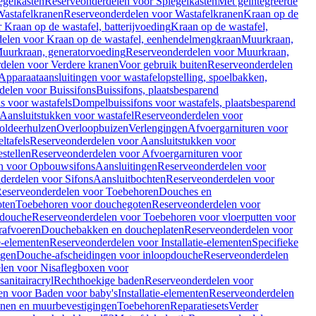
egelkasten
Reserveonderdelen voor Spiegelkasten
Met geïntegreerde
astafelkranen
Reserveonderdelen voor Wastafelkranen
Kraan op de
Kraan op de wastafel, batterijvoeding
Kraan op de wastafel,
elen voor Kraan op de wastafel, eenhendelmengkraan
Muurkraan,
uurkraan, generatorvoeding
Reserveonderdelen voor Muurkraan,
delen voor Verdere kranen
Voor gebruik buiten
Reserveonderdelen
Apparaataansluitingen voor wastafelopstelling, spoelbakken,
delen voor Buissifons
Buissifons, plaatsbesparend
s voor wastafels
Dompelbuissifons voor wastafels, plaatsbesparend
Aansluitstukken voor wastafel
Reserveonderdelen voor
oldeerhulzen
Overloopbuizen
Verlengingen
Afvoergarnituren voor
ltafels
Reserveonderdelen voor Aansluitstukken voor
stellen
Reserveonderdelen voor Afvoergarnituren voor
n voor Opbouwsifons
Aansluitingen
Reserveonderdelen voor
derdelen voor Sifons
Aansluitbochten
Reserveonderdelen voor
eserveonderdelen voor Toebehoren
Douches en
oten
Toebehoren voor douchegoten
Reserveonderdelen voor
 douche
Reserveonderdelen voor Toebehoren voor vloerputten voor
rafvoeren
Douchebakken en doucheplaten
Reserveonderdelen voor
ie-elementen
Reserveonderdelen voor Installatie-elementen
Specifieke
ngen
Douche-afscheidingen voor inloopdouche
Reserveonderdelen
len voor Nisaflegboxen voor
anitairacryl
Rechthoekige baden
Reserveonderdelen voor
en voor Baden voor baby's
Installatie-elementen
Reserveonderdelen
unen en muurbevestigingen
Toebehoren
Reparatiesets
Verder