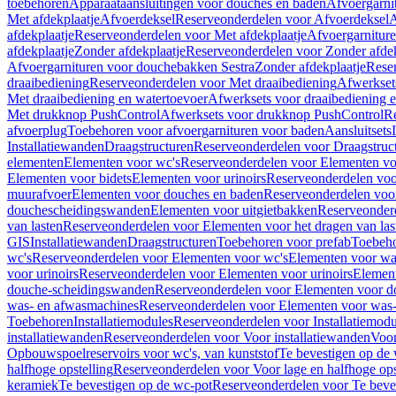
toebehoren
Apparaataansluitingen voor douches en baden
Afvoergarni
Met afdekplaatje
Afvoerdeksel
Reserveonderdelen voor Afvoerdeksel
A
afdekplaatje
Reserveonderdelen voor Met afdekplaatje
Afvoergarnitur
afdekplaatje
Zonder afdekplaatje
Reserveonderdelen voor Zonder afdek
Afvoergarnituren voor douchebakken Sestra
Zonder afdekplaatje
Reser
draaibediening
Reserveonderdelen voor Met draaibediening
Afwerkset
Met draaibediening en watertoevoer
Afwerksets voor draaibediening 
Met drukknop PushControl
Afwerksets voor drukknop PushControl
Re
afvoerplug
Toebehoren voor afvoergarnituren voor baden
Aansluitsets
Installatiewanden
Draagstructuren
Reserveonderdelen voor Draagstruc
elementen
Elementen voor wc's
Reserveonderdelen voor Elementen vo
Elementen voor bidets
Elementen voor urinoirs
Reserveonderdelen voo
muurafvoer
Elementen voor douches en baden
Reserveonderdelen voo
douchescheidingswanden
Elementen voor uitgietbakken
Reserveonderd
van lasten
Reserveonderdelen voor Elementen voor het dragen van las
GIS
Installatiewanden
Draagstructuren
Toebehoren voor prefab
Toebeho
wc's
Reserveonderdelen voor Elementen voor wc's
Elementen voor was
voor urinoirs
Reserveonderdelen voor Elementen voor urinoirs
Elemen
douche-scheidingswanden
Reserveonderdelen voor Elementen voor 
was- en afwasmachines
Reserveonderdelen voor Elementen voor was
Toebehoren
Installatiemodules
Reserveonderdelen voor Installatiemodu
installatiewanden
Reserveonderdelen voor Voor installatiewanden
Voor
Opbouwspoelreservoirs voor wc's, van kunststof
Te bevestigen op de
halfhoge opstelling
Reserveonderdelen voor Voor lage en halfhoge ops
keramiek
Te bevestigen op de wc-pot
Reserveonderdelen voor Te beve