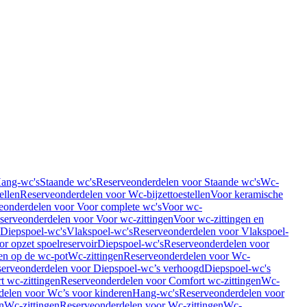
Hang-wc's
Staande wc's
Reserveonderdelen voor Staande wc's
Wc-
ellen
Reserveonderdelen voor Wc-bijzettoestellen
Voor keramische
eonderdelen voor Voor complete wc's
Voor wc-
serveonderdelen voor Voor wc-zittingen
Voor wc-zittingen en
 Diepspoel-wc's
Vlakspoel-wc's
Reserveonderdelen voor Vlakspoel-
r opzet spoelreservoir
Diepspoel-wc's
Reserveonderdelen voor
en op de wc-pot
Wc-zittingen
Reserveonderdelen voor Wc-
erveonderdelen voor Diepspoel-wc’s verhoogd
Diepspoel-wc's
t wc-zittingen
Reserveonderdelen voor Comfort wc-zittingen
Wc-
delen voor Wc’s voor kinderen
Hang-wc's
Reserveonderdelen voor
n
Wc-zittingen
Reserveonderdelen voor Wc-zittingen
Wc-