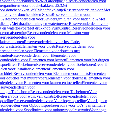
en voor douchebakken d52
Met afdekplaatje
Reserveonderdelen voor
ergarnituren voor douchebakken, d62
Met
voor douchebakken, d90
Met afdekplaatje
Reserveonderdelen voor Met
ituren voor douchebakken Sestra
Reserveonderdelen voor
d52
Reserveonderdelen voor Afvoergarnituren voor baden, d52
Met
diening
Met draaibediening en watertoevoer
Reserveonderdelen voor
g en watertoevoer
Met drukknop PushControl
Reserveonderdelen voor
p voor afvoerplug
Reserveonderdelen voor Met stop voor
serveonderdelen voor
llatie-elementen
Reserveonderdelen voor Installatie-
or wastafels
Elementen voor bidets
Reserveonderdelen voor
erveonderdelen voor Elementen voor douches met
wanden
Reserveonderdelen voor Elementen voor
eonderdelen voor Elementen voor kranen
Elementen voor het dragen
spoeltafels
Toebehoren
Reserveonderdelen voor Toebehoren
Geberit
len voor Installatie-elementen
Elementen voor
r bidets
Reserveonderdelen voor Elementen voor bidets
Elementen
oor douches met muurafvoer
Elementen voor douches
Elementen voor
derdelen voor Elementen voor kranen en toestellen
Elementen voor
serveonderdelen voor
atingen
Toebehoren
Reserveonderdelen voor Toebehoren
Voor
reservoirs voor wc's, van kunststof
Reserveonderdelen voor
pstelling
Reserveonderdelen voor Voor hoge opstelling
Voor lage en
eonderdelen voor Opbouwspoelreservoirs voor wc's, van sanitaire
derdelen voor Spoelbuizen voor opbouwspoelreservoirs
Voor hoge