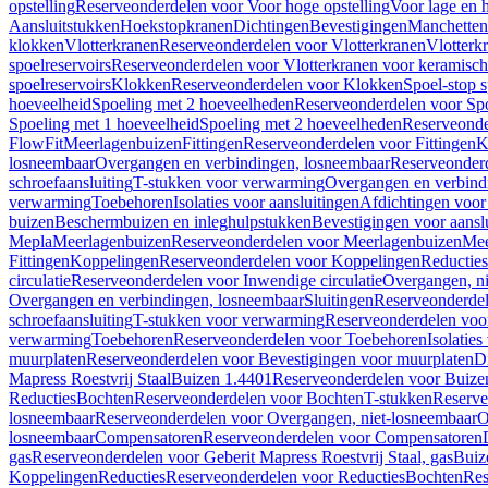
opstelling
Reserveonderdelen voor Voor hoge opstelling
Voor lage en h
Aansluitstukken
Hoekstopkranen
Dichtingen
Bevestigingen
Manchetten
klokken
Vlotterkranen
Reserveonderdelen voor Vlotterkranen
Vlotterk
spoelreservoirs
Reserveonderdelen voor Vlotterkranen voor keramische
spoelreservoirs
Klokken
Reserveonderdelen voor Klokken
Spoel-stop 
hoeveelheid
Spoeling met 2 hoeveelheden
Reserveonderdelen voor Sp
Spoeling met 1 hoeveelheid
Spoeling met 2 hoeveelheden
Reserveonde
FlowFit
Meerlagenbuizen
Fittingen
Reserveonderdelen voor Fittingen
K
losneembaar
Overgangen en verbindingen, losneembaar
Reserveonderd
schroefaansluiting
T-stukken voor verwarming
Overgangen en verbind
verwarming
Toebehoren
Isolaties voor aansluitingen
Afdichtingen voor 
buizen
Beschermbuizen en inleghulpstukken
Bevestigingen voor aansl
Mepla
Meerlagenbuizen
Reserveonderdelen voor Meerlagenbuizen
Mee
Fittingen
Koppelingen
Reserveonderdelen voor Koppelingen
Reducties
circulatie
Reserveonderdelen voor Inwendige circulatie
Overgangen, ni
Overgangen en verbindingen, losneembaar
Sluitingen
Reserveonderdel
schroefaansluiting
T-stukken voor verwarming
Reserveonderdelen voo
verwarming
Toebehoren
Reserveonderdelen voor Toebehoren
Isolatie
muurplaten
Reserveonderdelen voor Bevestigingen voor muurplaten
D
Mapress Roestvrij Staal
Buizen 1.4401
Reserveonderdelen voor Buize
Reducties
Bochten
Reserveonderdelen voor Bochten
T-stukken
Reserve
losneembaar
Reserveonderdelen voor Overgangen, niet-losneembaar
O
losneembaar
Compensatoren
Reserveonderdelen voor Compensatoren
gas
Reserveonderdelen voor Geberit Mapress Roestvrij Staal, gas
Buiz
Koppelingen
Reducties
Reserveonderdelen voor Reducties
Bochten
Res