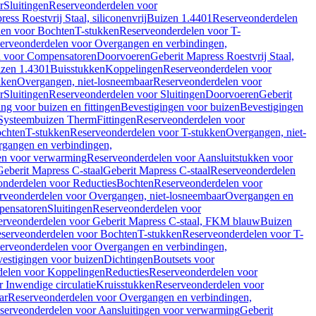
r
Sluitingen
Reserveonderdelen voor
ss Roestvrij Staal, siliconenvrij
Buizen 1.4401
Reserveonderdelen
len voor Bochten
T-stukken
Reserveonderdelen voor T-
erveonderdelen voor Overgangen en verbindingen,
n voor Compensatoren
Doorvoeren
Geberit Mapress Roestvrij Staal,
zen 1.4301
Buisstukken
Koppelingen
Reserveonderdelen voor
kken
Overgangen, niet-losneembaar
Reserveonderdelen voor
r
Sluitingen
Reserveonderdelen voor Sluitingen
Doorvoeren
Geberit
g voor buizen en fittingen
Bevestigingen voor buizen
Bevestigingen
Systeembuizen Therm
Fittingen
Reserveonderdelen voor
ochten
T-stukken
Reserveonderdelen voor T-stukken
Overgangen, niet-
gangen en verbindingen,
en voor verwarming
Reserveonderdelen voor Aansluitstukken voor
Geberit Mapress C-staal
Geberit Mapress C-staal
Reserveonderdelen
nderdelen voor Reducties
Bochten
Reserveonderdelen voor
rveonderdelen voor Overgangen, niet-losneembaar
Overgangen en
pensatoren
Sluitingen
Reserveonderdelen voor
erveonderdelen voor Geberit Mapress C-staal, FKM blauw
Buizen
serveonderdelen voor Bochten
T-stukken
Reserveonderdelen voor T-
erveonderdelen voor Overgangen en verbindingen,
estigingen voor buizen
Dichtingen
Boutsets voor
delen voor Koppelingen
Reducties
Reserveonderdelen voor
 Inwendige circulatie
Kruisstukken
Reserveonderdelen voor
ar
Reserveonderdelen voor Overgangen en verbindingen,
serveonderdelen voor Aansluitingen voor verwarming
Geberit