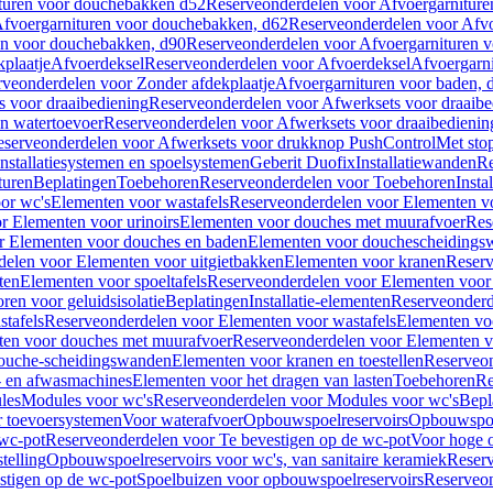
turen voor douchebakken d52
Reserveonderdelen voor Afvoergarnitur
fvoergarnituren voor douchebakken, d62
Reserveonderdelen voor Afvo
en voor douchebakken, d90
Reserveonderdelen voor Afvoergarnituren 
plaatje
Afvoerdeksel
Reserveonderdelen voor Afvoerdeksel
Afvoergarn
veonderdelen voor Zonder afdekplaatje
Afvoergarnituren voor baden, 
s voor draaibediening
Reserveonderdelen voor Afwerksets voor draaibe
en watertoevoer
Reserveonderdelen voor Afwerksets voor draaibedienin
serveonderdelen voor Afwerksets voor drukknop PushControl
Met sto
Installatiesystemen en spoelsystemen
Geberit Duofix
Installatiewanden
Re
turen
Beplatingen
Toebehoren
Reserveonderdelen voor Toebehoren
Insta
or wc's
Elementen voor wastafels
Reserveonderdelen voor Elementen vo
r Elementen voor urinoirs
Elementen voor douches met muurafvoer
Res
r Elementen voor douches en baden
Elementen voor douchescheidings
elen voor Elementen voor uitgietbakken
Elementen voor kranen
Reserv
ten
Elementen voor spoeltafels
Reserveonderdelen voor Elementen voor 
ren voor geluidsisolatie
Beplatingen
Installatie-elementen
Reserveonderde
tafels
Reserveonderdelen voor Elementen voor wastafels
Elementen voo
ten voor douches met muurafvoer
Reserveonderdelen voor Elementen v
douche-scheidingswanden
Elementen voor kranen en toestellen
Reserveon
- en afwasmachines
Elementen voor het dragen van lasten
Toebehoren
Re
les
Modules voor wc's
Reserveonderdelen voor Modules voor wc's
Bepl
 toevoersystemen
Voor waterafvoer
Opbouwspoelreservoirs
Opbouwspoel
 wc-pot
Reserveonderdelen voor Te bevestigen op de wc-pot
Voor hoge o
telling
Opbouwspoelreservoirs voor wc's, van sanitaire keramiek
Reserv
stigen op de wc-pot
Spoelbuizen voor opbouwspoelreservoirs
Reserveon