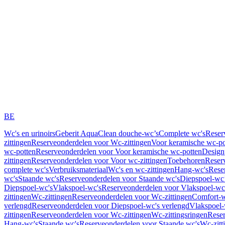
BE
Wc's en urinoirs
Geberit AquaClean douche-wc’s
Complete wc's
Reser
zittingen
Reserveonderdelen voor Wc-zittingen
Voor keramische wc-po
wc-potten
Reserveonderdelen voor Voor keramische wc-potten
Design
zittingen
Reserveonderdelen voor Voor wc-zittingen
Toebehoren
Reser
complete wc's
Verbruiksmateriaal
Wc's en wc-zittingen
Hang-wc's
Rese
wc's
Staande wc's
Reserveonderdelen voor Staande wc's
Diepspoel-wc’
Diepspoel-wc's
Vlakspoel-wc's
Reserveonderdelen voor Vlakspoel-wc
zittingen
Wc-zittingen
Reserveonderdelen voor Wc-zittingen
Comfort-w
verlengd
Reserveonderdelen voor Diepspoel-wc's verlengd
Vlakspoel-
zittingen
Reserveonderdelen voor Wc-zittingen
Wc-zittingsringen
Reser
Hang-wc's
Staande wc's
Reserveonderdelen voor Staande wc's
Wc-zitt