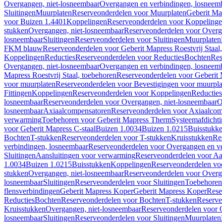
Overgangen, niet-losneembaar
Overgangen en verbindingen, losneem
Sluitingen
Muurplaten
Reserveonderdelen voor Muurplaten
Geberit Map
voor Buizen 1.4401
Koppelingen
Reserveonderdelen voor Koppeling
stukken
Overgangen, niet-losneembaar
Reserveonderdelen voor Overg
losneembaar
Sluitingen
Reserveonderdelen voor Sluitingen
Muurplaten
FKM blauw
Reserveonderdelen voor Geberit Mapress Roestvrij Sta
Koppelingen
Reducties
Reserveonderdelen voor Reducties
Bochten
Res
Overgangen, niet-losneembaar
Overgangen en verbindingen, losneem
Mapress Roestvrij Staal, toebehoren
Reserveonderdelen voor Geberit M
voor muurplaten
Reserveonderdelen voor Bevestigingen voor muurpla
Fittingen
Koppelingen
Reserveonderdelen voor Koppelingen
Reducties
losneembaar
Reserveonderdelen voor Overgangen, niet-losneembaar
O
losneembaar
Axiaalcompensatoren
Reserveonderdelen voor Axiaalcom
verwarming
Toebehoren voor Geberit Mapress Therm
Systeemafdicht
voor Geberit Mapress C-staal
Buizen 1.0034
Buizen 1.0215
Buisstukk
Bochten
T-stukken
Reserveonderdelen voor T-stukken
Kruisstukken
Re
verbindingen, losneembaar
Reserveonderdelen voor Overgangen en ve
Sluitingen
Aansluitingen voor verwarming
Reserveonderdelen voor Aa
1.0034
Buizen 1.0215
Buisstukken
Koppelingen
Reserveonderdelen vo
stukken
Overgangen, niet-losneembaar
Reserveonderdelen voor Overg
losneembaar
Sluitingen
Reserveonderdelen voor Sluitingen
Toebehoren 
flensverbindingen
Geberit Mapress Koper
Geberit Mapress Koper
Rese
Reducties
Bochten
Reserveonderdelen voor Bochten
T-stukken
Reserve
Kruisstukken
Overgangen, niet-losneembaar
Reserveonderdelen voor 
losneembaar
Sluitingen
Reserveonderdelen voor Sluitingen
Muurplaten