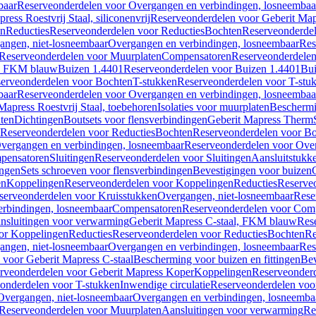
baar
Reserveonderdelen voor Overgangen en verbindingen, losneembaa
ress Roestvrij Staal, siliconenvrij
Reserveonderdelen voor Geberit Mapre
en
Reducties
Reserveonderdelen voor Reducties
Bochten
Reserveonderde
angen, niet-losneembaar
Overgangen en verbindingen, losneembaar
Res
Reserveonderdelen voor Muurplaten
Compensatoren
Reserveonderdele
al, FKM blauw
Buizen 1.4401
Reserveonderdelen voor Buizen 1.4401
Bui
erveonderdelen voor Bochten
T-stukken
Reserveonderdelen voor T-stu
baar
Reserveonderdelen voor Overgangen en verbindingen, losneembaa
apress Roestvrij Staal, toebehoren
Isolaties voor muurplaten
Beschermin
ten
Dichtingen
Boutsets voor flensverbindingen
Geberit Mapress Therm
Reserveonderdelen voor Reducties
Bochten
Reserveonderdelen voor B
vergangen en verbindingen, losneembaar
Reserveonderdelen voor Over
pensatoren
Sluitingen
Reserveonderdelen voor Sluitingen
Aansluitstukk
ingen
Sets schroeven voor flensverbindingen
Bevestigingen voor buizen
en
Koppelingen
Reserveonderdelen voor Koppelingen
Reducties
Reserveo
serveonderdelen voor Kruisstukken
Overgangen, niet-losneembaar
Rese
rbindingen, losneembaar
Compensatoren
Reserveonderdelen voor Com
nsluitingen voor verwarming
Geberit Mapress C-staal, FKM blauw
Res
or Koppelingen
Reducties
Reserveonderdelen voor Reducties
Bochten
Re
angen, niet-losneembaar
Overgangen en verbindingen, losneembaar
Res
voor Geberit Mapress C-staal
Bescherming voor buizen en fittingen
Bev
rveonderdelen voor Geberit Mapress Koper
Koppelingen
Reserveonder
onderdelen voor T-stukken
Inwendige circulatie
Reserveonderdelen voor
Overgangen, niet-losneembaar
Overgangen en verbindingen, losneemba
Reserveonderdelen voor Muurplaten
Aansluitingen voor verwarming
Re