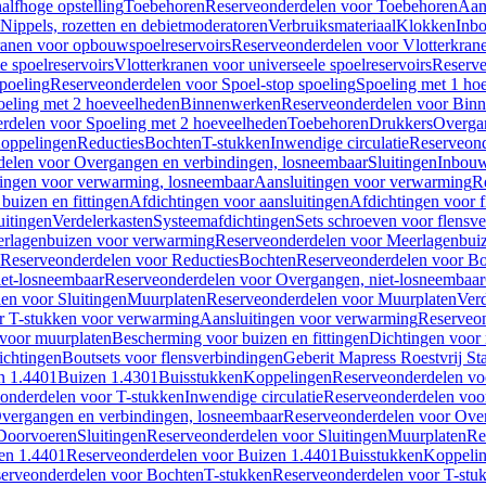
alfhoge opstelling
Toebehoren
Reserveonderdelen voor Toebehoren
Aan
Nippels, rozetten en debietmoderatoren
Verbruiksmateriaal
Klokken
Inbo
ranen voor opbouwspoelreservoirs
Reserveonderdelen voor Vlotterkran
 spoelreservoirs
Vlotterkranen voor universeele spoelreservoirs
Reserve
spoeling
Reserveonderdelen voor Spoel-stop spoeling
Spoeling met 1 ho
oeling met 2 hoeveelheden
Binnenwerken
Reserveonderdelen voor Bin
rdelen voor Spoeling met 2 hoeveelheden
Toebehoren
Drukkers
Overga
oppelingen
Reducties
Bochten
T-stukken
Inwendige circulatie
Reserveond
elen voor Overgangen en verbindingen, losneembaar
Sluitingen
Inbou
ingen voor verwarming, losneembaar
Aansluitingen voor verwarming
R
buizen en fittingen
Afdichtingen voor aansluitingen
Afdichtingen voor f
uitingen
Verdelerkasten
Systeemafdichtingen
Sets schroeven voor flensv
rlagenbuizen voor verwarming
Reserveonderdelen voor Meerlagenbui
Reserveonderdelen voor Reducties
Bochten
Reserveonderdelen voor B
et-losneembaar
Reserveonderdelen voor Overgangen, niet-losneembaar
en voor Sluitingen
Muurplaten
Reserveonderdelen voor Muurplaten
Verd
r T-stukken voor verwarming
Aansluitingen voor verwarming
Reserveon
s voor muurplaten
Bescherming voor buizen en fittingen
Dichtingen voor
ichtingen
Boutsets voor flensverbindingen
Geberit Mapress Roestvrij St
n 1.4401
Buizen 1.4301
Buisstukken
Koppelingen
Reserveonderdelen vo
onderdelen voor T-stukken
Inwendige circulatie
Reserveonderdelen voor
vergangen en verbindingen, losneembaar
Reserveonderdelen voor Over
Doorvoeren
Sluitingen
Reserveonderdelen voor Sluitingen
Muurplaten
Re
en 1.4401
Reserveonderdelen voor Buizen 1.4401
Buisstukken
Koppeli
erveonderdelen voor Bochten
T-stukken
Reserveonderdelen voor T-stu