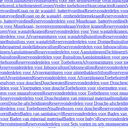
e verlichting
Reserveonderdelen voor Met geïntegreerde verlichting
Spi
ehoren
Lichtelementen
Grepen
Verder toebehoren
Stopcontacten
Kranen
W
etvoeding
Kraan op de wastafel, batterijvoeding
Reserveonderdelen voor 
ratorvoeding
Kraan op de wastafel, eenhendelmengkraan
Reserveonderd
, batterijvoeding
Reserveonderdelen voor Muurkraan, batterijvoeding
M
en voor Muurkraan, tweegreepsmengkraan
Verdere kranen
Reserveonder
oren
Voor wastafelkranen
Reserveonderdelen voor Voor wastafelkranen
erdelen voor Afvoergarnituren voor wastafels
Buissifons
Reserveonder
pelbuissifons voor wastafels
Reserveonderdelen voor Dompelbuissifon
atsbesparend model
Inbouwsifons
Reserveonderdelen voor Inbouwsifons
ingen
Aansluitingen
Reserveonderdelen voor Aansluitingen
Dichtingen
S
Buissifons
Reserveonderdelen voor Buissifons
Aansluitstukken voor spoe
ebehoren
Reserveonderdelen voor Toebehoren
Afvoergarnituren voor toe
Reserveonderdelen voor Inbouwsifons
Opbouwsifons
Reserveonderdele
eonderdelen voor Afvoergarnituren voor uitgietbakken
Sifons
Reserveon
het
Afvoerpluggen
Reserveonderdelen voor Afvoerpluggen
Toebehoren
R
erafvoer voor douches
Douchegoten
Reserveonderdelen voor Doucheg
delen voor Vloerputten voor douche
Toebehoren voor vloerputten voor
ren voor muurafvoeren
Reserveonderdelen voor Toebehoren voor muu
Reserveonderdelen voor Doucheplaten van mineraal materiaal
Installat
oren
Douche-afscheidingen
Reserveonderdelen voor Douche-afscheidi
derdelen voor Toebehoren
Nisaflegboxen voor douches
Reserveonderde
oren
Baden
Baden van sanitairacryl
Reserveonderdelen voor Baden van s
voor Baden van mineraal materiaal
Baden voor baby's
Reserveonderdel
rbevestigingen
Reserveonderdelen voor Sets voeten en sets montageste