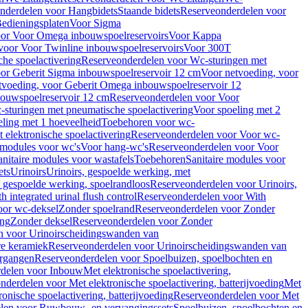
nderdelen voor Hangbidets
Staande bidets
Reserveonderdelen voor
edieningsplaten
Voor Sigma
or Voor Omega inbouwspoelreservoirs
Voor Kappa
voor Voor Twinline inbouwspoelreservoirs
Voor 300T
che spoelactivering
Reserveonderdelen voor Wc-sturingen met
or Geberit Sigma inbouwspoelreservoir 12 cm
Voor netvoeding, voor
tvoeding, voor Geberit Omega inbouwspoelreservoir 12
bouwspoelreservoir 12 cm
Reserveonderdelen voor Voor
sturingen met pneumatische spoelactivering
Voor spoeling met 2
ling met 1 hoeveelheid
Toebehoren voor wc-
 elektronische spoelactivering
Reserveonderdelen voor Voor wc-
 modules voor wc's
Voor hang-wc's
Reserveonderdelen voor Voor
anitaire modules voor wastafels
Toebehoren
Sanitaire modules voor
ets
Urinoirs
Urinoirs, gespoelde werking, met
, gespoelde werking, spoelrandloos
Reserveonderdelen voor Urinoirs,
h integrated urinal flush control
Reserveonderdelen voor With
oor wc-deksel
Zonder spoelrand
Reserveonderdelen voor Zonder
ing
Zonder deksel
Reserveonderdelen voor Zonder
n voor Urinoirscheidingswanden van
re keramiek
Reserveonderdelen voor Urinoirscheidingswanden van
ergangen
Reserveonderdelen voor Spoelbuizen, spoelbochten en
delen voor Inbouw
Met elektronische spoelactivering,
nderdelen voor Met elektronische spoelactivering, batterijvoeding
Met
ronische spoelactivering, batterijvoeding
Reserveonderdelen voor Met
len voor Ruwbouw- en vervangingssets
Spoelbuizen, spoelbochten en