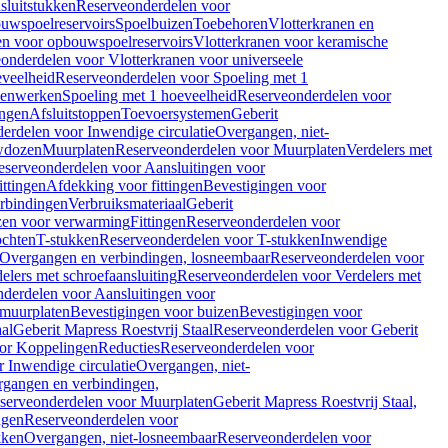
sluitstukken
Reserveonderdelen voor
uwspoelreservoirs
Spoelbuizen
Toebehoren
Vlotterkranen en
en voor opbouwspoelreservoirs
Vlotterkranen voor keramische
onderdelen voor Vlotterkranen voor universeele
eveelheid
Reserveonderdelen voor Spoeling met 1
nenwerken
Spoeling met 1 hoeveelheid
Reserveonderdelen voor
ngen
Afsluitstoppen
Toevoersystemen
Geberit
erdelen voor Inwendige circulatie
Overgangen, niet-
wdozen
Muurplaten
Reserveonderdelen voor Muurplaten
Verdelers met
eserveonderdelen voor Aansluitingen voor
ittingen
Afdekking voor fittingen
Bevestigingen voor
erbindingen
Verbruiksmateriaal
Geberit
zen voor verwarming
Fittingen
Reserveonderdelen voor
ochten
T-stukken
Reserveonderdelen voor T-stukken
Inwendige
Overgangen en verbindingen, losneembaar
Reserveonderdelen voor
elers met schroefaansluiting
Reserveonderdelen voor Verdelers met
derdelen voor Aansluitingen voor
 muurplaten
Bevestigingen voor buizen
Bevestigingen voor
aal
Geberit Mapress Roestvrij Staal
Reserveonderdelen voor Geberit
or Koppelingen
Reducties
Reserveonderdelen voor
 Inwendige circulatie
Overgangen, niet-
gangen en verbindingen,
serveonderdelen voor Muurplaten
Geberit Mapress Roestvrij Staal,
ngen
Reserveonderdelen voor
kken
Overgangen, niet-losneembaar
Reserveonderdelen voor