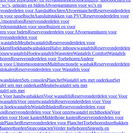
wc's, urinoirs en bidets
Afvoergarnituren voor wc's en
veonderdelen voor Aansluitbochten
Afvoermanchet
Reserveonderdelen
n voor spoelbocht
Aansluitstukken van PVC
Reserveonderdelen voor
Urinoirsifons
Reserveonderdelen voor
erlengstukken voor spoelbuizen en voor
ren voor bidets
Reserveonderdelen voor Afvoergarnituren voor
rveonderdelen voor
wastafels
Meubelwastafels
Reserveonderdelen voor
akken
Hoekhandwasbakken
Halve inbouwwastafels
Reserveonderdelen
bouwwastafels
Hoekwastafels
Wasgoten
Wastafels Comfort
Wastafels
horen
Reserveonderdelen voor Toebehoren
Andere
n voor Uitstortgootstenen
Multifunctionele wasbak
Reserveonderdelen
slokalen
Reserveonderdelen voor Wastafels voor
rwandplaten
Sets consoles
Planchet
Wastafel sets met onderkast
Set
fel sets met onderkast
Meubelwastafel sets met
afel sets met
or Voor handwasbakken
Voor wastafels
Reserveonderdelen voor Voor
wastafels
Voor opzetwastafels
Reserveonderdelen voor Voor
or hoekwastafels
Wastafelbladen
Reserveonderdelen voor
kig
Reserveonderdelen voor Voor opzetwastafel rechthoekig
Voor
elen voor Hoge kasten
Middelhoge kasten
Reserveonderdelen voor
ir
Planchet
Reserveonderdelen voor Planchet
Toebehoren
Inzetbakken
agneetborden
Stopcontacten
Verder toebehoren
Spiegels en