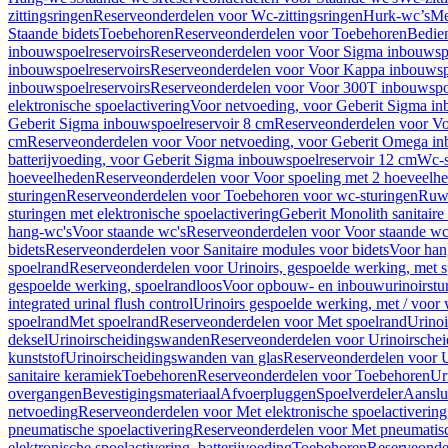
zittingsringen
Reserveonderdelen voor Wc-zittingsringen
Hurk-wc’s
Me
Staande bidets
Toebehoren
Reserveonderdelen voor Toebehoren
Bedien
inbouwspoelreservoirs
Reserveonderdelen voor Voor Sigma inbouwspo
inbouwspoelreservoirs
Reserveonderdelen voor Voor Kappa inbouwspo
inbouwspoelreservoirs
Reserveonderdelen voor Voor 300T inbouwspoe
elektronische spoelactivering
Voor netvoeding, voor Geberit Sigma in
Geberit Sigma inbouwspoelreservoir 8 cm
Reserveonderdelen voor Vo
cm
Reserveonderdelen voor Voor netvoeding, voor Geberit Omega in
batterijvoeding, voor Geberit Sigma inbouwspoelreservoir 12 cm
Wc-s
hoeveelheden
Reserveonderdelen voor Voor spoeling met 2 hoeveelh
sturingen
Reserveonderdelen voor Toebehoren voor wc-sturingen
Ruw
sturingen met elektronische spoelactivering
Geberit Monolith sanitair
hang-wc's
Voor staande wc's
Reserveonderdelen voor Voor staande wc
bidets
Reserveonderdelen voor Sanitaire modules voor bidets
Voor hang
spoelrand
Reserveonderdelen voor Urinoirs, gespoelde werking, met 
gespoelde werking, spoelrandloos
Voor opbouw- en inbouwurinoirstu
integrated urinal flush control
Urinoirs gespoelde werking, met / voor
spoelrand
Met spoelrand
Reserveonderdelen voor Met spoelrand
Urinoi
deksel
Urinoirscheidingswanden
Reserveonderdelen voor Urinoirsche
kunststof
Urinoirscheidingswanden van glas
Reserveonderdelen voor U
sanitaire keramiek
Toebehoren
Reserveonderdelen voor Toebehoren
Ur
overgangen
Bevestigingsmateriaal
Afvoerpluggen
Spoelverdeler
Aanslui
netvoeding
Reserveonderdelen voor Met elektronische spoelactivering
pneumatische spoelactivering
Reserveonderdelen voor Met pneumatisc
elektronische spoelactivering, batterijvoeding
Toebehoren
Reserveonde