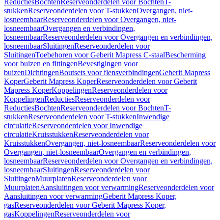
Reducties
Bochten
Reserveonderdelen voor Bochten
T-
stukken
Reserveonderdelen voor T-stukken
Overgangen, niet-
losneembaar
Reserveonderdelen voor Overgangen, niet-
losneembaar
Overgangen en verbindingen,
losneembaar
Reserveonderdelen voor Overgangen en verbindingen,
losneembaar
Sluitingen
Reserveonderdelen voor
Sluitingen
Toebehoren voor Geberit Mapress C-staal
Bescherming
voor buizen en fittingen
Bevestigingen voor
buizen
Dichtingen
Boutsets voor flensverbindingen
Geberit Mapress
Koper
Geberit Mapress Koper
Reserveonderdelen voor Geberit
Mapress Koper
Koppelingen
Reserveonderdelen voor
Koppelingen
Reducties
Reserveonderdelen voor
Reducties
Bochten
Reserveonderdelen voor Bochten
T-
stukken
Reserveonderdelen voor T-stukken
Inwendige
circulatie
Reserveonderdelen voor Inwendige
circulatie
Kruisstukken
Reserveonderdelen voor
Kruisstukken
Overgangen, niet-losneembaar
Reserveonderdelen voor
Overgangen, niet-losneembaar
Overgangen en verbindingen,
losneembaar
Reserveonderdelen voor Overgangen en verbindingen,
losneembaar
Sluitingen
Reserveonderdelen voor
Sluitingen
Muurplaten
Reserveonderdelen voor
Muurplaten
Aansluitingen voor verwarming
Reserveonderdelen voor
Aansluitingen voor verwarming
Geberit Mapress Koper,
gas
Reserveonderdelen voor Geberit Mapress Koper,
gas
Koppelingen
Reserveonderdelen voor