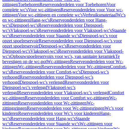
zittingen
Toebehoren
Reserveonderdelen voor Toebehoren
Voor
complete wc's
Voor wc-zittingen
Reserveonderdelen voor Voor wc-
zittingen
Voor wc-zittingen en complete wc's
Verbruiksmateriaal
Wc's
en wc-zittingen
Hang-wc's
Reserveonderdelen voor Hang-
wc's
Diepspoel-wc's
Reserveonderdelen voor Diepspoel-
wc's
Vlakspoel-wc's
Reserveonderdelen voor Vlakspoel-wc's
Staande
wc's
Reserveonderdelen voor Staande wc's
Diepspoel-wc’s voor
opzet spoelreservoir
Reserveonderdelen voor Diepspoel-wc’s voor
opzet spoelreservoir
Diepspoel-wc's
Reserveonderdelen voor
Diepspoel-wc's
Vlakspoel-wc's
Reserveonderdelen voor Vlakspoel-
wc's
Opbouwspoelreservoirs voor wc's, van sanitaire keramiek
Te
bevestigen op de wc-pot
Wc-zittingen
Reserveonderdelen voor Wc-
zittingen
Wc-zittingen
Reserveonderdelen voor Wc-zittingen
Comfort-
wc's
Reserveonderdelen voor Comfort-wc's
Diepspoel-wc’s
verhoogd
Reserveonderdelen voor Diepspoel-wc’s
verhoogd
Diepspoel-wc's verlengd
Reserveonderdelen voor
Diepspoel-wc's verlengd
Vlakspoel-wc’s
verlengd
Reserveonderdelen voor Vlakspoel-wc’s verlengd
Comfort
wc-zittingen
Reserveonderdelen voor Comfort wc-zittingen
Wc-
zittingen
Reserveonderdelen voor Wc-zittingen
Wc-
zittingsringen
Reserveonderdelen voor Wc-zittingsringen
Wc’s voor
kinderen
Reserveonderdelen voor Wc’s voor kinderen
Hang-
wc's
Reserveonderdelen voor Hang-wc's
Staande
wc's
Reserveonderdelen voor Staande wc's
Wc-zittingen voor
kinderen
Reserveonderdelen voor Wc-zittingen voor kinderen
Wc-