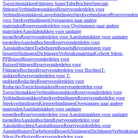
Toezichtsstukken
Fittingen SuperTube
Bochten
Speciale
fittingen
Verbindingsstukken
Reserveonderdelen voor
Verbindingsstukken
Lasverbindingen
Steekverbindingen
Reserveonder
voor Steekverbindingen
Overgangen naar andere
materialen
Reserveonderdelen voor Overgangen naar andere
materialen
Aansluitstukken voor sanitaire
toestellen
Reserveonderdelen voor Aansluitstukken voor sanitaire
toestellen
Aansluitbochten
Reserveonderdelen voor
Aansluitbochten
Toebehoren
Beugels
Bevestigingen voor
beugels
Sluitingen
Dichtingen
Verbruiksmateriaal
Geberit Silent-
PP
Buizen
Reserveonderdelen voor
Buizen
Fittingen
Reserveonderdelen voor
Fittingen
Bochten
Reserveonderdelen voor Bochten
T-
stukken
Reserveonderdelen voor T-
stukken
Reducties
Reserveonderdelen voor
Reducties
Toezichtsstukken
Reserveonderdelen voor
Toezichtsstukken
Verbindingsstukken
Reserveonderdelen voor
Verbindingsstukken
Steekverbindingen
Reserveonderdelen voor
Steekverbindingen
Klemverbindingen
Overgangen naar andere
materialen
Aansluitstukken voor sanitaire
toestellen
Reserveonderdelen voor Aansluitstukken voor sanitaire
toestellen
Aansluitbochten
Reserveonderdelen voor
Aansluitbochten
Aansluitbuizen
Reserveonderdelen voor
Aansluitbuizen
Toebehoren
Beugels
Sluitingen
Dichtingen
Verbruiksmat
Silent-Pro
Buizen
Reserveonderdelen voor