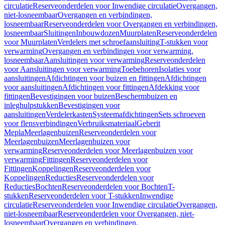
circulatie
Reserveonderdelen voor Inwendige circulatie
Overgangen,
niet-losneembaar
Overgangen en verbindingen,
losneembaar
Reserveonderdelen voor Overgangen en verbindingen,
losneembaar
Sluitingen
Inbouwdozen
Muurplaten
Reserveonderdelen
voor Muurplaten
Verdelers met schroefaansluiting
T-stukken voor
verwarming
Overgangen en verbindingen voor verwarming,
losneembaar
Aansluitingen voor verwarming
Reserveonderdelen
voor Aansluitingen voor verwarming
Toebehoren
Isolaties voor
aansluitingen
Afdichtingen voor buizen en fittingen
Afdichtingen
voor aansluitingen
Afdichtingen voor fittingen
Afdekking voor
fittingen
Bevestigingen voor buizen
Beschermbuizen en
inleghulpstukken
Bevestigingen voor
aansluitingen
Verdelerkasten
Systeemafdichtingen
Sets schroeven
voor flensverbindingen
Verbruiksmateriaal
Geberit
Mepla
Meerlagenbuizen
Reserveonderdelen voor
Meerlagenbuizen
Meerlagenbuizen voor
verwarming
Reserveonderdelen voor Meerlagenbuizen voor
verwarming
Fittingen
Reserveonderdelen voor
Fittingen
Koppelingen
Reserveonderdelen voor
Koppelingen
Reducties
Reserveonderdelen voor
Reducties
Bochten
Reserveonderdelen voor Bochten
T-
stukken
Reserveonderdelen voor T-stukken
Inwendige
circulatie
Reserveonderdelen voor Inwendige circulatie
Overgangen,
niet-losneembaar
Reserveonderdelen voor Overgangen, niet-
losneembaar
Overgangen en verbindingen,