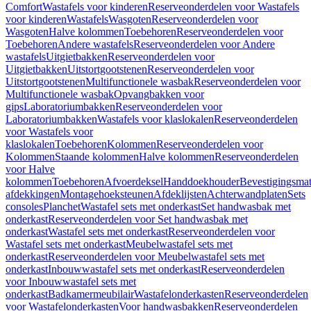
Comfort
Wastafels voor kinderen
Reserveonderdelen voor Wastafels
voor kinderen
Wastafels
Wasgoten
Reserveonderdelen voor
Wasgoten
Halve kolommen
Toebehoren
Reserveonderdelen voor
Toebehoren
Andere wastafels
Reserveonderdelen voor Andere
wastafels
Uitgietbakken
Reserveonderdelen voor
Uitgietbakken
Uitstortgootstenen
Reserveonderdelen voor
Uitstortgootstenen
Multifunctionele wasbak
Reserveonderdelen voor
Multifunctionele wasbak
Opvangbakken voor
gips
Laboratoriumbakken
Reserveonderdelen voor
Laboratoriumbakken
Wastafels voor klaslokalen
Reserveonderdelen
voor Wastafels voor
klaslokalen
Toebehoren
Kolommen
Reserveonderdelen voor
Kolommen
Staande kolommen
Halve kolommen
Reserveonderdelen
voor Halve
kolommen
Toebehoren
Afvoerdeksel
Handdoekhouder
Bevestigingsmat
afdekkingen
Montagehoeksteunen
Afdeklijsten
Achterwandplaten
Sets
consoles
Planchet
Wastafel sets met onderkast
Set handwasbak met
onderkast
Reserveonderdelen voor Set handwasbak met
onderkast
Wastafel sets met onderkast
Reserveonderdelen voor
Wastafel sets met onderkast
Meubelwastafel sets met
onderkast
Reserveonderdelen voor Meubelwastafel sets met
onderkast
Inbouwwastafel sets met onderkast
Reserveonderdelen
voor Inbouwwastafel sets met
onderkast
Badkamermeubilair
Wastafelonderkasten
Reserveonderdelen
voor Wastafelonderkasten
Voor handwasbakken
Reserveonderdelen