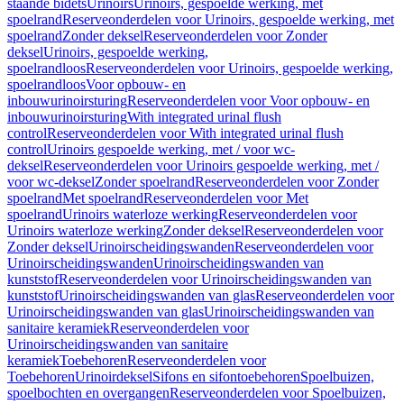
staande bidets
Urinoirs
Urinoirs, gespoelde werking, met
spoelrand
Reserveonderdelen voor Urinoirs, gespoelde werking, met
spoelrand
Zonder deksel
Reserveonderdelen voor Zonder
deksel
Urinoirs, gespoelde werking,
spoelrandloos
Reserveonderdelen voor Urinoirs, gespoelde werking,
spoelrandloos
Voor opbouw- en
inbouwurinoirsturing
Reserveonderdelen voor Voor opbouw- en
inbouwurinoirsturing
With integrated urinal flush
control
Reserveonderdelen voor With integrated urinal flush
control
Urinoirs gespoelde werking, met / voor wc-
deksel
Reserveonderdelen voor Urinoirs gespoelde werking, met /
voor wc-deksel
Zonder spoelrand
Reserveonderdelen voor Zonder
spoelrand
Met spoelrand
Reserveonderdelen voor Met
spoelrand
Urinoirs waterloze werking
Reserveonderdelen voor
Urinoirs waterloze werking
Zonder deksel
Reserveonderdelen voor
Zonder deksel
Urinoirscheidingswanden
Reserveonderdelen voor
Urinoirscheidingswanden
Urinoirscheidingswanden van
kunststof
Reserveonderdelen voor Urinoirscheidingswanden van
kunststof
Urinoirscheidingswanden van glas
Reserveonderdelen voor
Urinoirscheidingswanden van glas
Urinoirscheidingswanden van
sanitaire keramiek
Reserveonderdelen voor
Urinoirscheidingswanden van sanitaire
keramiek
Toebehoren
Reserveonderdelen voor
Toebehoren
Urinoirdeksel
Sifons en sifontoebehoren
Spoelbuizen,
spoelbochten en overgangen
Reserveonderdelen voor Spoelbuizen,