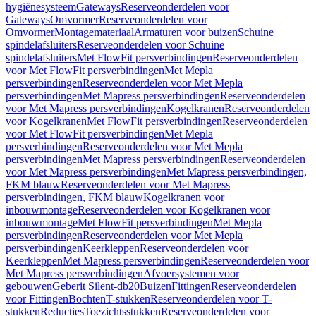
hygiënesysteem
Gateways
Reserveonderdelen voor
Gateways
Omvormer
Reserveonderdelen voor
Omvormer
Montagemateriaal
Armaturen voor buizen
Schuine
spindelafsluiters
Reserveonderdelen voor Schuine
spindelafsluiters
Met FlowFit persverbindingen
Reserveonderdelen
voor Met FlowFit persverbindingen
Met Mepla
persverbindingen
Reserveonderdelen voor Met Mepla
persverbindingen
Met Mapress persverbindingen
Reserveonderdelen
voor Met Mapress persverbindingen
Kogelkranen
Reserveonderdelen
voor Kogelkranen
Met FlowFit persverbindingen
Reserveonderdelen
voor Met FlowFit persverbindingen
Met Mepla
persverbindingen
Reserveonderdelen voor Met Mepla
persverbindingen
Met Mapress persverbindingen
Reserveonderdelen
voor Met Mapress persverbindingen
Met Mapress persverbindingen,
FKM blauw
Reserveonderdelen voor Met Mapress
persverbindingen, FKM blauw
Kogelkranen voor
inbouwmontage
Reserveonderdelen voor Kogelkranen voor
inbouwmontage
Met FlowFit persverbindingen
Met Mepla
persverbindingen
Reserveonderdelen voor Met Mepla
persverbindingen
Keerkleppen
Reserveonderdelen voor
Keerkleppen
Met Mapress persverbindingen
Reserveonderdelen voor
Met Mapress persverbindingen
Afvoersystemen voor
gebouwen
Geberit Silent-db20
Buizen
Fittingen
Reserveonderdelen
voor Fittingen
Bochten
T-stukken
Reserveonderdelen voor T-
stukken
Reducties
Toezichtsstukken
Reserveonderdelen voor