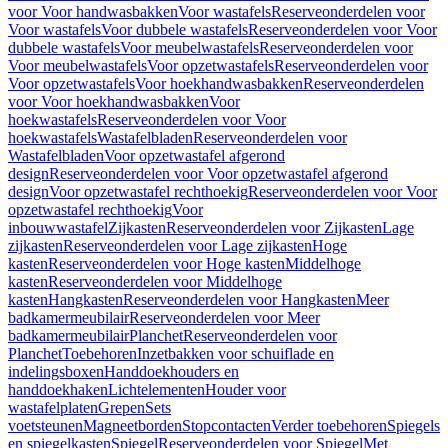
voor Voor handwasbakken
Voor wastafels
Reserveonderdelen voor
Voor wastafels
Voor dubbele wastafels
Reserveonderdelen voor Voor
dubbele wastafels
Voor meubelwastafels
Reserveonderdelen voor
Voor meubelwastafels
Voor opzetwastafels
Reserveonderdelen voor
Voor opzetwastafels
Voor hoekhandwasbakken
Reserveonderdelen
voor Voor hoekhandwasbakken
Voor
hoekwastafels
Reserveonderdelen voor Voor
hoekwastafels
Wastafelbladen
Reserveonderdelen voor
Wastafelbladen
Voor opzetwastafel afgerond
design
Reserveonderdelen voor Voor opzetwastafel afgerond
design
Voor opzetwastafel rechthoekig
Reserveonderdelen voor Voor
opzetwastafel rechthoekig
Voor
inbouwwastafel
Zijkasten
Reserveonderdelen voor Zijkasten
Lage
zijkasten
Reserveonderdelen voor Lage zijkasten
Hoge
kasten
Reserveonderdelen voor Hoge kasten
Middelhoge
kasten
Reserveonderdelen voor Middelhoge
kasten
Hangkasten
Reserveonderdelen voor Hangkasten
Meer
badkamermeubilair
Reserveonderdelen voor Meer
badkamermeubilair
Planchet
Reserveonderdelen voor
Planchet
Toebehoren
Inzetbakken voor schuiflade en
indelingsboxen
Handdoekhouders en
handdoekhaken
Lichtelementen
Houder voor
wastafelplaten
Grepen
Sets
voetsteunen
Magneetborden
Stopcontacten
Verder toebehoren
Spiegels
en spiegelkasten
Spiegel
Reserveonderdelen voor Spiegel
Met