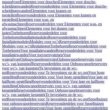
muurafvoer
Elementen voor douches
Elementen voor douche-
scheidingswanden
Reserveonderdelen voor Elementen voor douche-
scheidingswanden
Elementen voor kranen en
toestellen
Reserveonderdelen voor Elementen voor kranen en
toestellen
Elementen voor was- en
afwasmachines
Reserveonderdelen voor Elementen voor was- en
afwasmachines
Elementen voor het dragen van
lasten
Toebehoren
Reserveonderdelen voor
Toebehoren
Installatiemodules
Reserveonderdelen voor
Installatiemodules
Modules voor wc's
Reserveonderdelen voor
Modules voor wc's
Beplatingen
Toebehoren
Reserveonderdelen voor
Toebehoren
Voor installatiewanden
Reserveonderdelen voor Voor
installatiewanden
Voor toevoersystemen
Voor
waterafvoer
Opbouwspoelreservoirs
Opbouwspoelreservoirs voor
wc's, van kunststof
Reserveonderdelen voor Opbouwspoelreservoirs
voor wc's, van kunststof
Te bevestigen op de wc-
pot
Reserveonderdelen voor Te bevestigen op de wc-pot
Voor hoge
opstelling
Reserveonderdelen voor Voor hoge opstelling
Voor lage en
halfhoge opstelling
Reserveonderdelen voor Voor lage en halfhoge
opstelling
Opbouwspoelreservoirs voor wc's, van sanitaire
keramiek
Reserveonderdelen voor Opbouwspoelreservoirs voor
wc's, van sanitaire keramiek
Te bevestigen op de wc-
pot
Reserveonderdelen voor Te bevestigen op de wc-pot
Spoelbuizen
voor opbouwspoelreservoirs
Reserveonderdelen voor Spoelbuizen
voor opbouwspoelreservoirs
Voor hoge opstelling
Reserveonderdelen