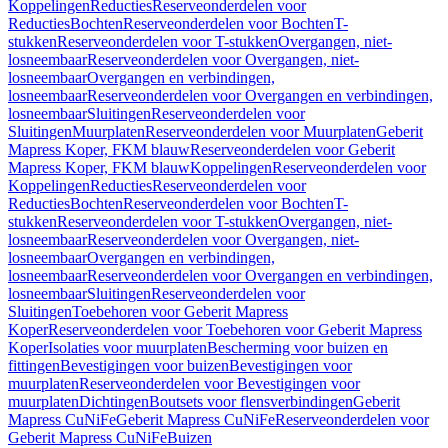
Koppelingen
Reducties
Reserveonderdelen voor
Reducties
Bochten
Reserveonderdelen voor Bochten
T-
stukken
Reserveonderdelen voor T-stukken
Overgangen, niet-
losneembaar
Reserveonderdelen voor Overgangen, niet-
losneembaar
Overgangen en verbindingen,
losneembaar
Reserveonderdelen voor Overgangen en verbindingen,
losneembaar
Sluitingen
Reserveonderdelen voor
Sluitingen
Muurplaten
Reserveonderdelen voor Muurplaten
Geberit
Mapress Koper, FKM blauw
Reserveonderdelen voor Geberit
Mapress Koper, FKM blauw
Koppelingen
Reserveonderdelen voor
Koppelingen
Reducties
Reserveonderdelen voor
Reducties
Bochten
Reserveonderdelen voor Bochten
T-
stukken
Reserveonderdelen voor T-stukken
Overgangen, niet-
losneembaar
Reserveonderdelen voor Overgangen, niet-
losneembaar
Overgangen en verbindingen,
losneembaar
Reserveonderdelen voor Overgangen en verbindingen,
losneembaar
Sluitingen
Reserveonderdelen voor
Sluitingen
Toebehoren voor Geberit Mapress
Koper
Reserveonderdelen voor Toebehoren voor Geberit Mapress
Koper
Isolaties voor muurplaten
Bescherming voor buizen en
fittingen
Bevestigingen voor buizen
Bevestigingen voor
muurplaten
Reserveonderdelen voor Bevestigingen voor
muurplaten
Dichtingen
Boutsets voor flensverbindingen
Geberit
Mapress CuNiFe
Geberit Mapress CuNiFe
Reserveonderdelen voor
Geberit Mapress CuNiFe
Buizen