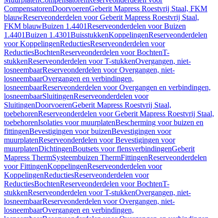
Compensatoren
Doorvoeren
Geberit Mapress Roestvrij Staal, FKM
blauw
Reserveonderdelen voor Geberit Mapress Roestvrij Staal,
FKM blauw
Buizen 1.4401
Reserveonderdelen voor Buizen
1.4401
Buizen 1.4301
Buisstukken
Koppelingen
Reserveonderdelen
voor Koppelingen
Reducties
Reserveonderdelen voor
Reducties
Bochten
Reserveonderdelen voor Bochten
T-
stukken
Reserveonderdelen voor T-stukken
Overgangen, niet-
losneembaar
Reserveonderdelen voor Overgangen, niet-
losneembaar
Overgangen en verbindingen,
losneembaar
Reserveonderdelen voor Overgangen en verbindingen,
losneembaar
Sluitingen
Reserveonderdelen voor
Sluitingen
Doorvoeren
Geberit Mapress Roestvrij Staal,
toebehoren
Reserveonderdelen voor Geberit Mapress Roestvrij Staal,
toebehoren
Isolaties voor muurplaten
Bescherming voor buizen en
fittingen
Bevestigingen voor buizen
Bevestigingen voor
muurplaten
Reserveonderdelen voor Bevestigingen voor
muurplaten
Dichtingen
Boutsets voor flensverbindingen
Geberit
Mapress Therm
Systeembuizen Therm
Fittingen
Reserveonderdelen
voor Fittingen
Koppelingen
Reserveonderdelen voor
Koppelingen
Reducties
Reserveonderdelen voor
Reducties
Bochten
Reserveonderdelen voor Bochten
T-
stukken
Reserveonderdelen voor T-stukken
Overgangen, niet-
losneembaar
Reserveonderdelen voor Overgangen, niet-
losneembaar
Overgangen en verbindingen,