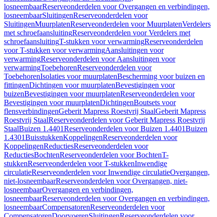
losneembaar
Reserveonderdelen voor Overgangen en verbindingen,
losneembaar
Sluitingen
Reserveonderdelen voor
Sluitingen
Muurplaten
Reserveonderdelen voor Muurplaten
Verdelers
met schroefaansluiting
Reserveonderdelen voor Verdelers met
schroefaansluiting
T-stukken voor verwarming
Reserveonderdelen
voor T-stukken voor verwarming
Aansluitingen voor
verwarming
Reserveonderdelen voor Aansluitingen voor
verwarming
Toebehoren
Reserveonderdelen voor
Toebehoren
Isolaties voor muurplaten
Bescherming voor buizen en
fittingen
Dichtingen voor muurplaten
Bevestigingen voor
buizen
Bevestigingen voor muurplaten
Reserveonderdelen voor
Bevestigingen voor muurplaten
Dichtingen
Boutsets voor
flensverbindingen
Geberit Mapress Roestvrij Staal
Geberit Mapress
Roestvrij Staal
Reserveonderdelen voor Geberit Mapress Roestvrij
Staal
Buizen 1.4401
Reserveonderdelen voor Buizen 1.4401
Buizen
1.4301
Buisstukken
Koppelingen
Reserveonderdelen voor
Koppelingen
Reducties
Reserveonderdelen voor
Reducties
Bochten
Reserveonderdelen voor Bochten
T-
stukken
Reserveonderdelen voor T-stukken
Inwendige
circulatie
Reserveonderdelen voor Inwendige circulatie
Overgangen,
niet-losneembaar
Reserveonderdelen voor Overgangen, niet-
losneembaar
Overgangen en verbindingen,
losneembaar
Reserveonderdelen voor Overgangen en verbindingen,
losneembaar
Compensatoren
Reserveonderdelen voor
Compensatoren
Doorvoeren
Sluitingen
Reserveonderdelen voor