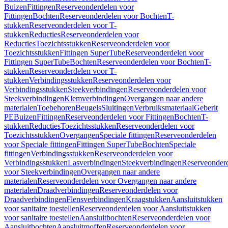
Buizen
Fittingen
Reserveonderdelen voor
Fittingen
Bochten
Reserveonderdelen voor Bochten
T-
stukken
Reserveonderdelen voor T-
stukken
Reducties
Reserveonderdelen voor
Reducties
Toezichtsstukken
Reserveonderdelen voor
Toezichtsstukken
Fittingen SuperTube
Reserveonderdelen voor
Fittingen SuperTube
Bochten
Reserveonderdelen voor Bochten
T-
stukken
Reserveonderdelen voor T-
stukken
Verbindingsstukken
Reserveonderdelen voor
Verbindingsstukken
Steekverbindingen
Reserveonderdelen voor
Steekverbindingen
Klemverbindingen
Overgangen naar andere
materialen
Toebehoren
Beugels
Sluitingen
Verbruiksmateriaal
Geberit
PE
Buizen
Fittingen
Reserveonderdelen voor Fittingen
Bochten
T-
stukken
Reducties
Toezichtsstukken
Reserveonderdelen voor
Toezichtsstukken
Overgangen
Speciale fittingen
Reserveonderdelen
voor Speciale fittingen
Fittingen SuperTube
Bochten
Speciale
fittingen
Verbindingsstukken
Reserveonderdelen voor
Verbindingsstukken
Lasverbindingen
Steekverbindingen
Reserveonder
voor Steekverbindingen
Overgangen naar andere
materialen
Reserveonderdelen voor Overgangen naar andere
materialen
Draadverbindingen
Reserveonderdelen voor
Draadverbindingen
Flensverbindingen
Kraagstukken
Aansluitstukken
voor sanitaire toestellen
Reserveonderdelen voor Aansluitstukken
voor sanitaire toestellen
Aansluitbochten
Reserveonderdelen voor
Aansluitbochten
Aansluitmoffen
Reserveonderdelen voor