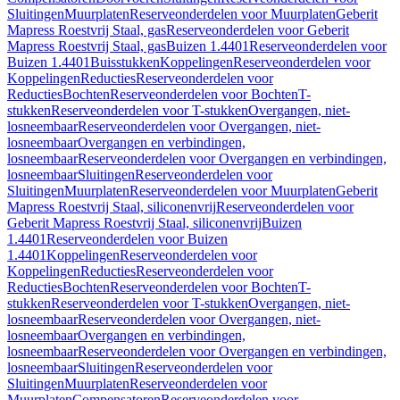
Sluitingen
Muurplaten
Reserveonderdelen voor Muurplaten
Geberit
Mapress Roestvrij Staal, gas
Reserveonderdelen voor Geberit
Mapress Roestvrij Staal, gas
Buizen 1.4401
Reserveonderdelen voor
Buizen 1.4401
Buisstukken
Koppelingen
Reserveonderdelen voor
Koppelingen
Reducties
Reserveonderdelen voor
Reducties
Bochten
Reserveonderdelen voor Bochten
T-
stukken
Reserveonderdelen voor T-stukken
Overgangen, niet-
losneembaar
Reserveonderdelen voor Overgangen, niet-
losneembaar
Overgangen en verbindingen,
losneembaar
Reserveonderdelen voor Overgangen en verbindingen,
losneembaar
Sluitingen
Reserveonderdelen voor
Sluitingen
Muurplaten
Reserveonderdelen voor Muurplaten
Geberit
Mapress Roestvrij Staal, siliconenvrij
Reserveonderdelen voor
Geberit Mapress Roestvrij Staal, siliconenvrij
Buizen
1.4401
Reserveonderdelen voor Buizen
1.4401
Koppelingen
Reserveonderdelen voor
Koppelingen
Reducties
Reserveonderdelen voor
Reducties
Bochten
Reserveonderdelen voor Bochten
T-
stukken
Reserveonderdelen voor T-stukken
Overgangen, niet-
losneembaar
Reserveonderdelen voor Overgangen, niet-
losneembaar
Overgangen en verbindingen,
losneembaar
Reserveonderdelen voor Overgangen en verbindingen,
losneembaar
Sluitingen
Reserveonderdelen voor
Sluitingen
Muurplaten
Reserveonderdelen voor
Muurplaten
Compensatoren
Reserveonderdelen voor