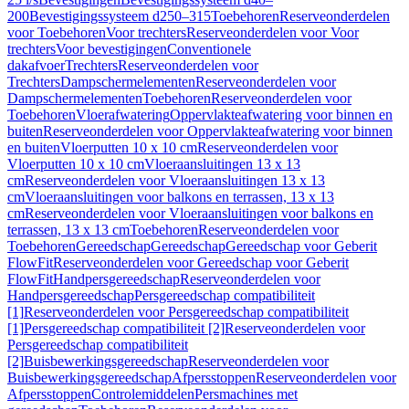
200
Bevestigingssysteem d250–315
Toebehoren
Reserveonderdelen
voor Toebehoren
Voor trechters
Reserveonderdelen voor Voor
trechters
Voor bevestigingen
Conventionele
dakafvoer
Trechters
Reserveonderdelen voor
Trechters
Dampschermelementen
Reserveonderdelen voor
Dampschermelementen
Toebehoren
Reserveonderdelen voor
Toebehoren
Vloerafwatering
Oppervlakteafwatering voor binnen en
buiten
Reserveonderdelen voor Oppervlakteafwatering voor binnen
en buiten
Vloerputten 10 x 10 cm
Reserveonderdelen voor
Vloerputten 10 x 10 cm
Vloeraansluitingen 13 x 13
cm
Reserveonderdelen voor Vloeraansluitingen 13 x 13
cm
Vloeraansluitingen voor balkons en terrassen, 13 x 13
cm
Reserveonderdelen voor Vloeraansluitingen voor balkons en
terrassen, 13 x 13 cm
Toebehoren
Reserveonderdelen voor
Toebehoren
Gereedschap
Gereedschap
Gereedschap voor Geberit
FlowFit
Reserveonderdelen voor Gereedschap voor Geberit
FlowFit
Handpersgereedschap
Reserveonderdelen voor
Handpersgereedschap
Persgereedschap compatibiliteit
[1]
Reserveonderdelen voor Persgereedschap compatibiliteit
[1]
Persgereedschap compatibiliteit [2]
Reserveonderdelen voor
Persgereedschap compatibiliteit
[2]
Buisbewerkingsgereedschap
Reserveonderdelen voor
Buisbewerkingsgereedschap
Afpersstoppen
Reserveonderdelen voor
Afpersstoppen
Controlemiddelen
Persmachines met