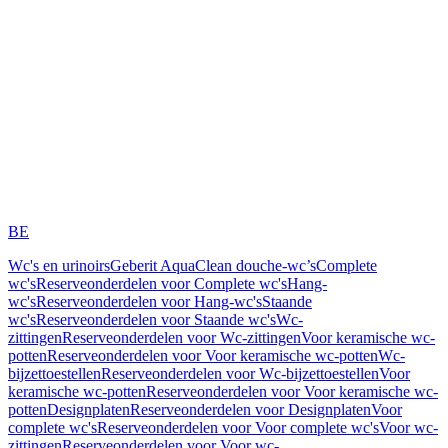
BE
Wc's en urinoirs
Geberit AquaClean douche-wc’s
Complete
wc's
Reserveonderdelen voor Complete wc's
Hang-
wc's
Reserveonderdelen voor Hang-wc's
Staande
wc's
Reserveonderdelen voor Staande wc's
Wc-
zittingen
Reserveonderdelen voor Wc-zittingen
Voor keramische wc-
potten
Reserveonderdelen voor Voor keramische wc-potten
Wc-
bijzettoestellen
Reserveonderdelen voor Wc-bijzettoestellen
Voor
keramische wc-potten
Reserveonderdelen voor Voor keramische wc-
potten
Designplaten
Reserveonderdelen voor Designplaten
Voor
complete wc's
Reserveonderdelen voor Voor complete wc's
Voor wc-
zittingen
Reserveonderdelen voor Voor wc-