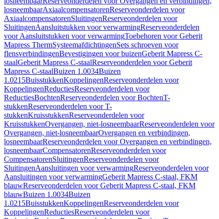
losneembaar
Reserveonderdelen voor Overgangen en verbindingen,
losneembaar
Axiaalcompensatoren
Reserveonderdelen voor
Axiaalcompensatoren
Sluitingen
Reserveonderdelen voor
Sluitingen
Aansluitstukken voor verwarming
Reserveonderdelen
voor Aansluitstukken voor verwarming
Toebehoren voor Geberit
Mapress Therm
Systeemafdichtingen
Sets schroeven voor
flensverbindingen
Bevestigingen voor buizen
Geberit Mapress C-
staal
Geberit Mapress C-staal
Reserveonderdelen voor Geberit
Mapress C-staal
Buizen 1.0034
Buizen
1.0215
Buisstukken
Koppelingen
Reserveonderdelen voor
Koppelingen
Reducties
Reserveonderdelen voor
Reducties
Bochten
Reserveonderdelen voor Bochten
T-
stukken
Reserveonderdelen voor T-
stukken
Kruisstukken
Reserveonderdelen voor
Kruisstukken
Overgangen, niet-losneembaar
Reserveonderdelen voor
Overgangen, niet-losneembaar
Overgangen en verbindingen,
losneembaar
Reserveonderdelen voor Overgangen en verbindingen,
losneembaar
Compensatoren
Reserveonderdelen voor
Compensatoren
Sluitingen
Reserveonderdelen voor
Sluitingen
Aansluitingen voor verwarming
Reserveonderdelen voor
Aansluitingen voor verwarming
Geberit Mapress C-staal, FKM
blauw
Reserveonderdelen voor Geberit Mapress C-staal, FKM
blauw
Buizen 1.0034
Buizen
1.0215
Buisstukken
Koppelingen
Reserveonderdelen voor
Koppelingen
Reducties
Reserveonderdelen voor