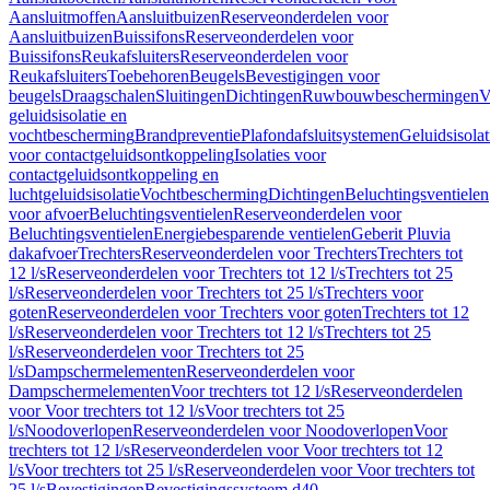
Aansluitmoffen
Aansluitbuizen
Reserveonderdelen voor
Aansluitbuizen
Buissifons
Reserveonderdelen voor
Buissifons
Reukafsluiters
Reserveonderdelen voor
Reukafsluiters
Toebehoren
Beugels
Bevestigingen voor
beugels
Draagschalen
Sluitingen
Dichtingen
Ruwbouwbeschermingen
V
geluidsisolatie en
vochtbescherming
Brandpreventie
Plafondafsluitsystemen
Geluidsisolat
voor contactgeluidsontkoppeling
Isolaties voor
contactgeluidsontkoppeling en
luchtgeluidsisolatie
Vochtbescherming
Dichtingen
Beluchtingsventielen
voor afvoer
Beluchtingsventielen
Reserveonderdelen voor
Beluchtingsventielen
Energiebesparende ventielen
Geberit Pluvia
dakafvoer
Trechters
Reserveonderdelen voor Trechters
Trechters tot
12 l/s
Reserveonderdelen voor Trechters tot 12 l/s
Trechters tot 25
l/s
Reserveonderdelen voor Trechters tot 25 l/s
Trechters voor
goten
Reserveonderdelen voor Trechters voor goten
Trechters tot 12
l/s
Reserveonderdelen voor Trechters tot 12 l/s
Trechters tot 25
l/s
Reserveonderdelen voor Trechters tot 25
l/s
Dampschermelementen
Reserveonderdelen voor
Dampschermelementen
Voor trechters tot 12 l/s
Reserveonderdelen
voor Voor trechters tot 12 l/s
Voor trechters tot 25
l/s
Noodoverlopen
Reserveonderdelen voor Noodoverlopen
Voor
trechters tot 12 l/s
Reserveonderdelen voor Voor trechters tot 12
l/s
Voor trechters tot 25 l/s
Reserveonderdelen voor Voor trechters tot
25 l/s
Bevestigingen
Bevestigingssysteem d40–