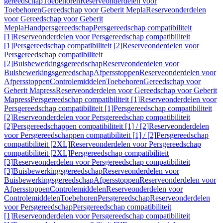
gereedschap
Toebehoren
Reserveonderdelen voor
Toebehoren
Gereedschap voor Geberit Mepla
Reserveonderdelen
voor Gereedschap voor Geberit
Mepla
Handpersgereedschap
Persgereedschap compatibiliteit
[1]
Reserveonderdelen voor Persgereedschap compatibiliteit
[1]
Persgereedschap compatibiliteit [2]
Reserveonderdelen voor
Persgereedschap compatibiliteit
[2]
Buisbewerkingsgereedschap
Reserveonderdelen voor
Buisbewerkingsgereedschap
Afpersstoppen
Reserveonderdelen voor
Afpersstoppen
Controlemiddelen
Toebehoren
Gereedschap voor
Geberit Mapress
Reserveonderdelen voor Gereedschap voor Geberit
Mapress
Persgereedschap compatibiliteit [1]
Reserveonderdelen voor
Persgereedschap compatibiliteit [1]
Persgereedschap compatibiliteit
[2]
Reserveonderdelen voor Persgereedschap compatibiliteit
[2]
Persgereedschappen compatibiliteit [1] / [2]
Reserveonderdelen
voor Persgereedschappen compatibiliteit [1] / [2]
Persgereedschap
compatibiliteit [2XL]
Reserveonderdelen voor Persgereedschap
compatibiliteit [2XL]
Persgereedschap compatibiliteit
[3]
Reserveonderdelen voor Persgereedschap compatibiliteit
[3]
Buisbewerkingsgereedschap
Reserveonderdelen voor
Buisbewerkingsgereedschap
Afpersstoppen
Reserveonderdelen voor
Afpersstoppen
Controlemiddelen
Reserveonderdelen voor
Controlemiddelen
Toebehoren
Persgereedschap
Reserveonderdelen
voor Persgereedschap
Persgereedschap compatibiliteit
[1]
Reserveonderdelen voor Persgereedschap compatibiliteit