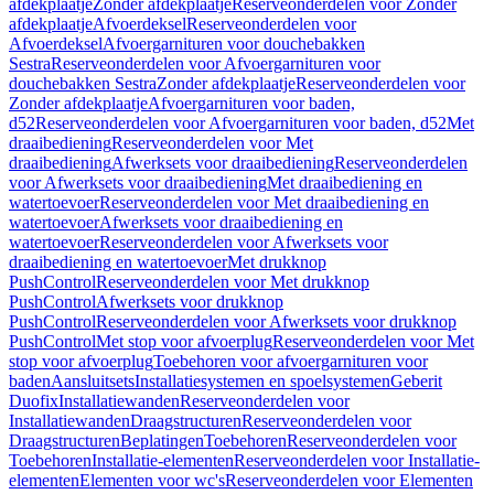
afdekplaatje
Zonder afdekplaatje
Reserveonderdelen voor Zonder
afdekplaatje
Afvoerdeksel
Reserveonderdelen voor
Afvoerdeksel
Afvoergarnituren voor douchebakken
Sestra
Reserveonderdelen voor Afvoergarnituren voor
douchebakken Sestra
Zonder afdekplaatje
Reserveonderdelen voor
Zonder afdekplaatje
Afvoergarnituren voor baden,
d52
Reserveonderdelen voor Afvoergarnituren voor baden, d52
Met
draaibediening
Reserveonderdelen voor Met
draaibediening
Afwerksets voor draaibediening
Reserveonderdelen
voor Afwerksets voor draaibediening
Met draaibediening en
watertoevoer
Reserveonderdelen voor Met draaibediening en
watertoevoer
Afwerksets voor draaibediening en
watertoevoer
Reserveonderdelen voor Afwerksets voor
draaibediening en watertoevoer
Met drukknop
PushControl
Reserveonderdelen voor Met drukknop
PushControl
Afwerksets voor drukknop
PushControl
Reserveonderdelen voor Afwerksets voor drukknop
PushControl
Met stop voor afvoerplug
Reserveonderdelen voor Met
stop voor afvoerplug
Toebehoren voor afvoergarnituren voor
baden
Aansluitsets
Installatiesystemen en spoelsystemen
Geberit
Duofix
Installatiewanden
Reserveonderdelen voor
Installatiewanden
Draagstructuren
Reserveonderdelen voor
Draagstructuren
Beplatingen
Toebehoren
Reserveonderdelen voor
Toebehoren
Installatie-elementen
Reserveonderdelen voor Installatie-
elementen
Elementen voor wc's
Reserveonderdelen voor Elementen