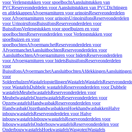
voor Verlengstukken voor spoelbocht
Aansluitstukken van
PVC
Reserveonderdelen voor Aansluitstukken van PVC
Dichtingen
en afdekkappen
Afvoergarnituren voor urinoirs
Reserveonderdelen
voor Afvoergarnituren voor urinoirs
Urinoirsifons
Reserveonderdelen
voor Urinoirsifons
Buissifons
Reserveonderdelen voor
Buissifons
Verlengstukken voor spoelbuizen en voor
spoelbochten
Reserveonderdelen voor Verlengstukken voor
spoelbuizen en voor
spoelbochten
Afvoermanchet
Reserveonderdelen voor
Afvoermanchet
Aansluitbochten
Reserveonderdelen voor
Aansluitbochten
Afvoergarnituren voor bidets
Reserveonderdelen
voor Afvoergarnituren voor bidets
Buissifons
Reserveonderdelen
voor
Buissifons
Afvoermanchet
Aansluitbochten
Afdekkingen
Aansluitingen
voor
Soldeerhulzen
Wastafelopstellingen
Wastafels
Wastafels
Reserveonderde
voor Wastafels
Dubbele wastafels
Reserveonderdelen voor Dubbele
wastafels
Meubelwastafels
Reserveonderdelen voor
Meubelwastafels
Opzetwastafels
Reserveonderdelen voor
Opzetwastafels
Handwasbak
Reserveonderdelen voor
Handwasbak
Opzethandwasbakken
Hoekhandwasbakken
Halve
inbouwwastafels
Reserveonderdelen voor Halve
inbouwwastafels
Inbouwwastafels
Reserveonderdelen voor
Inbouwwastafels
Onderbouwwastafels
Reserveonderdelen voor
Onderbouwwastafels
Hoekwastafels
Wasgoten
Wastafels