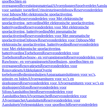
spoelbochten en
overgangen
Bevestigingsmateriaal
Afvoerpluggen
Spoelverdeler
Aanslu
voor sanitaire toestellen
Urinoirsturingen
Inbouw
Reserveonderdelen
voor Inbouw
Met elektronische spoelactivering,
netvoeding
Reserveonderdelen voor Met elektronische
spoelactivering, netvoeding
Met elektronische spoelactivering,
batterijvoeding
Reserveonderdelen voor Met elektronische
spoelactivering, batterijvoeding
Met pneumatische
spoelactivering
Reserveonderdelen voor Met pneumatische
spoelactivering
Opbouw
Reserveonderdelen voor Opbouw
Met
elektronische spoelactivering, batterijvoeding
Reserveonderdelen
voor Met elektronische spoelactivering,
batterijvoeding
Toebehoren
Reserveonderdelen voor
Toebehoren
Ruwbouw- en vervangingssets
Reserveonderdelen voor
Ruwbouw- en vervangingssets
Spoelbuizen, spoelbochten en
overgangen
Renovatiesets
Reserveonderdelen voor
Renovatiesets
Afdekplaten
Overig
toebehoren
Bedieningshulpen
Apparaataansluitingen voor wc's,
urinoirs en bidets
Afvoergarnituren voor wc's en
slophoppers
Reserveonderdelen voor Afvoergarnituren voor wc's en
slophoppers
Sifons
Reserveonderdelen voor
Sifons
Aansluitbochten
Reserveonderdelen voor
Aansluitbochten
Afvoermanchet
Reserveonderdelen voor
Afvoermanchet
Aansluitsets
Reserveonderdelen voor
Aansluitsets
Verlengstukken voor spoelbocht
Reserveonderdelen