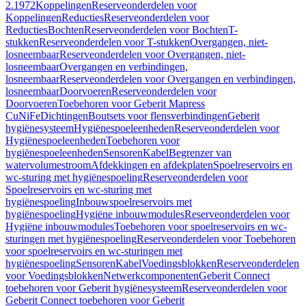
2.1972
Koppelingen
Reserveonderdelen voor
Koppelingen
Reducties
Reserveonderdelen voor
Reducties
Bochten
Reserveonderdelen voor Bochten
T-
stukken
Reserveonderdelen voor T-stukken
Overgangen, niet-
losneembaar
Reserveonderdelen voor Overgangen, niet-
losneembaar
Overgangen en verbindingen,
losneembaar
Reserveonderdelen voor Overgangen en verbindingen,
losneembaar
Doorvoeren
Reserveonderdelen voor
Doorvoeren
Toebehoren voor Geberit Mapress
CuNiFe
Dichtingen
Boutsets voor flensverbindingen
Geberit
hygiënesysteem
Hygiënespoeleenheden
Reserveonderdelen voor
Hygiënespoeleenheden
Toebehoren voor
hygiënespoeleenheden
Sensoren
Kabel
Begrenzer van
watervolumestroom
Afdekkingen en afdekplaten
Spoelreservoirs en
wc-sturing met hygiënespoeling
Reserveonderdelen voor
Spoelreservoirs en wc-sturing met
hygiënespoeling
Inbouwspoelreservoirs met
hygiënespoeling
Hygiëne inbouwmodules
Reserveonderdelen voor
Hygiëne inbouwmodules
Toebehoren voor spoelreservoirs en wc-
sturingen met hygiënespoeling
Reserveonderdelen voor Toebehoren
voor spoelreservoirs en wc-sturingen met
hygiënespoeling
Sensoren
Kabel
Voedingsblokken
Reserveonderdelen
voor Voedingsblokken
Netwerkcomponenten
Geberit Connect
toebehoren voor Geberit hygiënesysteem
Reserveonderdelen voor
Geberit Connect toebehoren voor Geberit