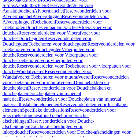
Sifons
Aansluitbochten
Reserveonderdelen voor
Aansluitbochten
Afvoermanchet
Reserveonderdelen voor
Afvoermanchet
Afvoerpluggen
Reserveonderdelen voor
Afvoerpluggen
Toebehoren
Reserveonderdelen voor
Toebehoren
Douches en baden
Douches
Vloerafvoer voor
douches
Reserveonderdelen voor Vloerafvoer voor
douches
Douchegoten
Reserveonderdelen voor
Douchegoten
Toebehoren voor douchegoten
Reserveonderdelen voor
Toebehoren voor douchegoten
Vloerputten voor
douche
Reserveonderdelen voor Vloerputten voor
douche
Toebehoren voor vloerputten voor
douche
Reserveonderdelen voor Toebehoren voor vloerputten voor
douche
Wandafvoeren
Reserveonderdelen voor
Wandafvoeren
Toebehoren voor muurafvoeren
Reserveonderdelen
voor Toebehoren voor muurafvoeren
Douchebakken en
doucheplaten
Reserveonderdelen voor Douchebakken en
doucheplaten
Doucheplaten van mineraal
materiaal
Reserveonderdelen voor Doucheplaten van mineraal
materiaal
Installatie-elementen
Reserveonderdelen voor Installatie-
elementen
Specifieke douchesifons
Reserveonderdelen voor
Specifieke douchesifons
Toebehoren
Douche-
afscheidingen
Reserveonderdelen voor Douche-
afscheidingen
Douche-afscheidingen voor
inloopdouche
Reserveonderdelen voor Douche-afscheidingen voor