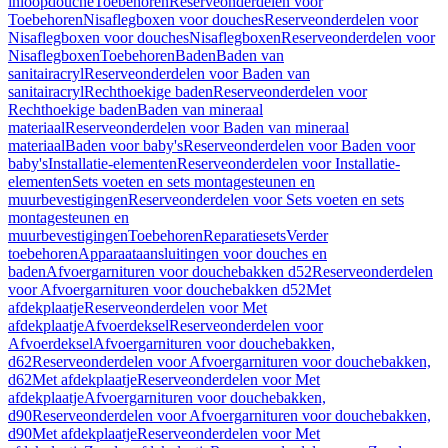
inloopdouche
Toebehoren
Reserveonderdelen voor
Toebehoren
Nisaflegboxen voor douches
Reserveonderdelen voor
Nisaflegboxen voor douches
Nisaflegboxen
Reserveonderdelen voor
Nisaflegboxen
Toebehoren
Baden
Baden van
sanitairacryl
Reserveonderdelen voor Baden van
sanitairacryl
Rechthoekige baden
Reserveonderdelen voor
Rechthoekige baden
Baden van mineraal
materiaal
Reserveonderdelen voor Baden van mineraal
materiaal
Baden voor baby's
Reserveonderdelen voor Baden voor
baby's
Installatie-elementen
Reserveonderdelen voor Installatie-
elementen
Sets voeten en sets montagesteunen en
muurbevestigingen
Reserveonderdelen voor Sets voeten en sets
montagesteunen en
muurbevestigingen
Toebehoren
Reparatiesets
Verder
toebehoren
Apparaataansluitingen voor douches en
baden
Afvoergarnituren voor douchebakken d52
Reserveonderdelen
voor Afvoergarnituren voor douchebakken d52
Met
afdekplaatje
Reserveonderdelen voor Met
afdekplaatje
Afvoerdeksel
Reserveonderdelen voor
Afvoerdeksel
Afvoergarnituren voor douchebakken,
d62
Reserveonderdelen voor Afvoergarnituren voor douchebakken,
d62
Met afdekplaatje
Reserveonderdelen voor Met
afdekplaatje
Afvoergarnituren voor douchebakken,
d90
Reserveonderdelen voor Afvoergarnituren voor douchebakken,
d90
Met afdekplaatje
Reserveonderdelen voor Met