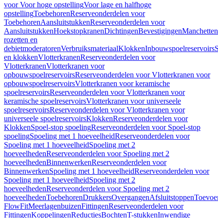
voor Voor hoge opstelling
Voor lage en halfhoge
opstelling
Toebehoren
Reserveonderdelen voor
Toebehoren
Aansluitstukken
Reserveonderdelen voor
Aansluitstukken
Hoekstopkranen
Dichtingen
Bevestigingen
Manchetten
rozetten en
debietmoderatoren
Verbruiksmateriaal
Klokken
Inbouwspoelreservoirs
en klokken
Vlotterkranen
Reserveonderdelen voor
Vlotterkranen
Vlotterkranen voor
opbouwspoelreservoirs
Reserveonderdelen voor Vlotterkranen voor
opbouwspoelreservoirs
Vlotterkranen voor keramische
spoelreservoirs
Reserveonderdelen voor Vlotterkranen voor
keramische spoelreservoirs
Vlotterkranen voor universeele
spoelreservoirs
Reserveonderdelen voor Vlotterkranen voor
universeele spoelreservoirs
Klokken
Reserveonderdelen voor
Klokken
Spoel-stop spoeling
Reserveonderdelen voor Spoel-stop
spoeling
Spoeling met 1 hoeveelheid
Reserveonderdelen voor
Spoeling met 1 hoeveelheid
Spoeling met 2
hoeveelheden
Reserveonderdelen voor Spoeling met 2
hoeveelheden
Binnenwerken
Reserveonderdelen voor
Binnenwerken
Spoeling met 1 hoeveelheid
Reserveonderdelen voor
Spoeling met 1 hoeveelheid
Spoeling met 2
hoeveelheden
Reserveonderdelen voor Spoeling met 2
hoeveelheden
Toebehoren
Drukkers
Overgangen
Afsluitstoppen
Toevoe
FlowFit
Meerlagenbuizen
Fittingen
Reserveonderdelen voor
Fittingen
Koppelingen
Reducties
Bochten
T-stukken
Inwendige