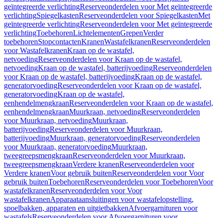
geïntegreerde verlichting
Reserveonderdelen voor Met geïntegreerde
verlichting
Spiegelkasten
Reserveonderdelen voor Spiegelkasten
Met
geïntegreerde verlichting
Reserveonderdelen voor Met geïntegreerde
verlichting
Toebehoren
Lichtelementen
Grepen
Verder
toebehoren
Stopcontacten
Kranen
Wastafelkranen
Reserveonderdelen
voor Wastafelkranen
Kraan op de wastafel,
netvoeding
Reserveonderdelen voor Kraan op de wastafel,
netvoeding
Kraan op de wastafel, batterijvoeding
Reserveonderdelen
voor Kraan op de wastafel, batterijvoeding
Kraan op de wastafel,
generatorvoeding
Reserveonderdelen voor Kraan op de wastafel,
generatorvoeding
Kraan op de wastafel,
eenhendelmengkraan
Reserveonderdelen voor Kraan op de wastafel,
eenhendelmengkraan
Muurkraan, netvoeding
Reserveonderdelen
voor Muurkraan, netvoeding
Muurkraan,
batterijvoeding
Reserveonderdelen voor Muurkraan,
batterijvoeding
Muurkraan, generatorvoeding
Reserveonderdelen
voor Muurkraan, generatorvoeding
Muurkraan,
tweegreepsmengkraan
Reserveonderdelen voor Muurkraan,
tweegreepsmengkraan
Verdere kranen
Reserveonderdelen voor
Verdere kranen
Voor gebruik buiten
Reserveonderdelen voor Voor
gebruik buiten
Toebehoren
Reserveonderdelen voor Toebehoren
Voor
wastafelkranen
Reserveonderdelen voor Voor
wastafelkranen
Apparaataansluitingen voor wastafelopstelling,
spoelbakken, apparaten en uitgietbakken
Afvoergarnituren voor
wastafels
Reserveonderdelen voor Afvoergarnituren voor