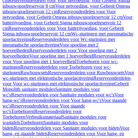
cm
Reserveonderdelen voor Voor netvoeding, voor Geberit Sigma
inbouwspoelreservoir 8 cm
Voor netvoeding, voor Geberit Omega
inbouwspoelreservoir 12 cm
Reserveonderdelen voor Voor
netvoeding, voor Geberit Omega inbouwspoelreservoir 12 cm
Voor
batterijvoeding, voor Geberit Sigma inbouwspoelreservoir 12
cm
Reserveonderdelen voor Voor batterijvoeding, voor Geberit
Sigma inbouwspoelreservoir 12 cm
Wc-sturingen met pneumatische
spoelactivering
Reserveonderdelen voor Wc-sturingen met
pneumatische spoelactivering
Voor spoeling met 2
hoeveelheden
Reserveonderdelen voor Voor spoeling met 2
hoeveelheden
Voor spoeling met 1 hoeveelheid
Reserveonderdelen
voor Voor spoeling met 1 hoeveelheid
Toebehoren voor wc-
sturingen
Reserveonderdelen voor Toebehoren voor wc-
sturingen
Ruwbouwsets
Reserveonderdelen voor Ruwbouwsets
Voor
wc-sturingen met elektronische spoelactivering
Reserveonderdelen
voor Voor wc-sturingen met elektronische spoelactivering
Geberit
Monolith sanitaire modules
Sanitaire modules voor
wc's
Reserveonderdelen voor Sanitaire modules voor wc's
Voor
hang-wc's
Reserveonderdelen voor Voor hang-wc's
Voor staande
wc's
Reserveonderdelen voor Voor staande
wc's
Toebehoren
Reserveonderdelen voor
Toebehoren
Verbruiksmateriaal
Sanitaire modules voor
wastafels
Toebehoren
Sanitaire modules voor
bidets
Reserveonderdelen voor Sanitaire modules voor bidets
Voor
hang- en staande bidets
Reserveonderdelen voor Voor hang- en