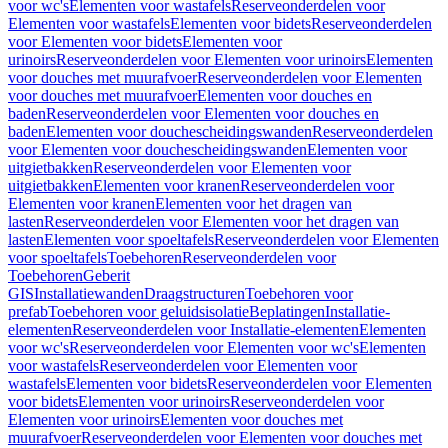
voor wc's
Elementen voor wastafels
Reserveonderdelen voor
Elementen voor wastafels
Elementen voor bidets
Reserveonderdelen
voor Elementen voor bidets
Elementen voor
urinoirs
Reserveonderdelen voor Elementen voor urinoirs
Elementen
voor douches met muurafvoer
Reserveonderdelen voor Elementen
voor douches met muurafvoer
Elementen voor douches en
baden
Reserveonderdelen voor Elementen voor douches en
baden
Elementen voor douchescheidingswanden
Reserveonderdelen
voor Elementen voor douchescheidingswanden
Elementen voor
uitgietbakken
Reserveonderdelen voor Elementen voor
uitgietbakken
Elementen voor kranen
Reserveonderdelen voor
Elementen voor kranen
Elementen voor het dragen van
lasten
Reserveonderdelen voor Elementen voor het dragen van
lasten
Elementen voor spoeltafels
Reserveonderdelen voor Elementen
voor spoeltafels
Toebehoren
Reserveonderdelen voor
Toebehoren
Geberit
GIS
Installatiewanden
Draagstructuren
Toebehoren voor
prefab
Toebehoren voor geluidsisolatie
Beplatingen
Installatie-
elementen
Reserveonderdelen voor Installatie-elementen
Elementen
voor wc's
Reserveonderdelen voor Elementen voor wc's
Elementen
voor wastafels
Reserveonderdelen voor Elementen voor
wastafels
Elementen voor bidets
Reserveonderdelen voor Elementen
voor bidets
Elementen voor urinoirs
Reserveonderdelen voor
Elementen voor urinoirs
Elementen voor douches met
muurafvoer
Reserveonderdelen voor Elementen voor douches met