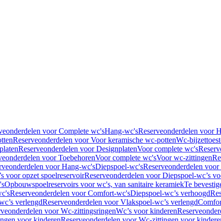
veonderdelen voor Complete wc's
Hang-wc's
Reserveonderdelen voor 
tten
Reserveonderdelen voor Voor keramische wc-potten
Wc-bijzettoest
platen
Reserveonderdelen voor Designplaten
Voor complete wc's
Reserv
veonderdelen voor Toebehoren
Voor complete wc's
Voor wc-zittingen
Re
rveonderdelen voor Hang-wc's
Diepspoel-wc's
Reserveonderdelen voor
s voor opzet spoelreservoir
Reserveonderdelen voor Diepspoel-wc’s voo
's
Opbouwspoelreservoirs voor wc's, van sanitaire keramiek
Te bevestig
c's
Reserveonderdelen voor Comfort-wc's
Diepspoel-wc’s verhoogd
Res
wc’s verlengd
Reserveonderdelen voor Vlakspoel-wc’s verlengd
Comfor
veonderdelen voor Wc-zittingsringen
Wc’s voor kinderen
Reserveonder
ingen voor kinderen
Reserveonderdelen voor Wc-zittingen voor kindere