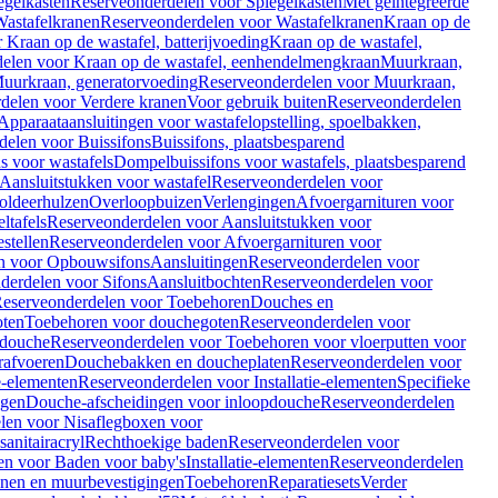
egelkasten
Reserveonderdelen voor Spiegelkasten
Met geïntegreerde
astafelkranen
Reserveonderdelen voor Wastafelkranen
Kraan op de
Kraan op de wastafel, batterijvoeding
Kraan op de wastafel,
elen voor Kraan op de wastafel, eenhendelmengkraan
Muurkraan,
uurkraan, generatorvoeding
Reserveonderdelen voor Muurkraan,
delen voor Verdere kranen
Voor gebruik buiten
Reserveonderdelen
Apparaataansluitingen voor wastafelopstelling, spoelbakken,
delen voor Buissifons
Buissifons, plaatsbesparend
s voor wastafels
Dompelbuissifons voor wastafels, plaatsbesparend
Aansluitstukken voor wastafel
Reserveonderdelen voor
oldeerhulzen
Overloopbuizen
Verlengingen
Afvoergarnituren voor
ltafels
Reserveonderdelen voor Aansluitstukken voor
stellen
Reserveonderdelen voor Afvoergarnituren voor
n voor Opbouwsifons
Aansluitingen
Reserveonderdelen voor
derdelen voor Sifons
Aansluitbochten
Reserveonderdelen voor
eserveonderdelen voor Toebehoren
Douches en
oten
Toebehoren voor douchegoten
Reserveonderdelen voor
 douche
Reserveonderdelen voor Toebehoren voor vloerputten voor
rafvoeren
Douchebakken en doucheplaten
Reserveonderdelen voor
ie-elementen
Reserveonderdelen voor Installatie-elementen
Specifieke
ngen
Douche-afscheidingen voor inloopdouche
Reserveonderdelen
len voor Nisaflegboxen voor
anitairacryl
Rechthoekige baden
Reserveonderdelen voor
en voor Baden voor baby's
Installatie-elementen
Reserveonderdelen
unen en muurbevestigingen
Toebehoren
Reparatiesets
Verder