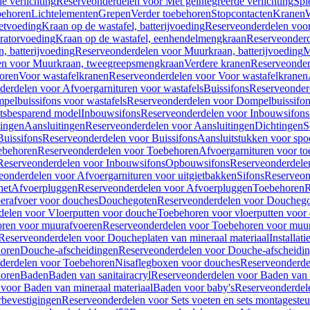
e verlichting
Reserveonderdelen voor Met geïntegreerde verlichting
Spi
ehoren
Lichtelementen
Grepen
Verder toebehoren
Stopcontacten
Kranen
W
etvoeding
Kraan op de wastafel, batterijvoeding
Reserveonderdelen voor 
ratorvoeding
Kraan op de wastafel, eenhendelmengkraan
Reserveonderd
, batterijvoeding
Reserveonderdelen voor Muurkraan, batterijvoeding
M
en voor Muurkraan, tweegreepsmengkraan
Verdere kranen
Reserveonder
oren
Voor wastafelkranen
Reserveonderdelen voor Voor wastafelkranen
erdelen voor Afvoergarnituren voor wastafels
Buissifons
Reserveonder
pelbuissifons voor wastafels
Reserveonderdelen voor Dompelbuissifon
atsbesparend model
Inbouwsifons
Reserveonderdelen voor Inbouwsifons
ingen
Aansluitingen
Reserveonderdelen voor Aansluitingen
Dichtingen
S
Buissifons
Reserveonderdelen voor Buissifons
Aansluitstukken voor spoe
ebehoren
Reserveonderdelen voor Toebehoren
Afvoergarnituren voor toe
Reserveonderdelen voor Inbouwsifons
Opbouwsifons
Reserveonderdele
eonderdelen voor Afvoergarnituren voor uitgietbakken
Sifons
Reserveon
het
Afvoerpluggen
Reserveonderdelen voor Afvoerpluggen
Toebehoren
R
erafvoer voor douches
Douchegoten
Reserveonderdelen voor Doucheg
delen voor Vloerputten voor douche
Toebehoren voor vloerputten voor
ren voor muurafvoeren
Reserveonderdelen voor Toebehoren voor muu
Reserveonderdelen voor Doucheplaten van mineraal materiaal
Installat
oren
Douche-afscheidingen
Reserveonderdelen voor Douche-afscheidi
derdelen voor Toebehoren
Nisaflegboxen voor douches
Reserveonderde
oren
Baden
Baden van sanitairacryl
Reserveonderdelen voor Baden van s
voor Baden van mineraal materiaal
Baden voor baby's
Reserveonderdel
rbevestigingen
Reserveonderdelen voor Sets voeten en sets montageste