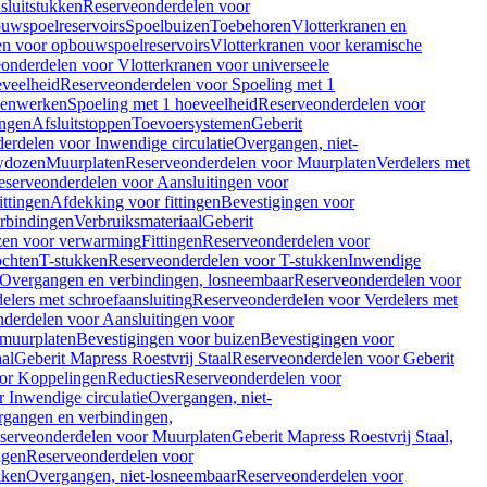
sluitstukken
Reserveonderdelen voor
uwspoelreservoirs
Spoelbuizen
Toebehoren
Vlotterkranen en
en voor opbouwspoelreservoirs
Vlotterkranen voor keramische
onderdelen voor Vlotterkranen voor universeele
eveelheid
Reserveonderdelen voor Spoeling met 1
nenwerken
Spoeling met 1 hoeveelheid
Reserveonderdelen voor
ngen
Afsluitstoppen
Toevoersystemen
Geberit
erdelen voor Inwendige circulatie
Overgangen, niet-
wdozen
Muurplaten
Reserveonderdelen voor Muurplaten
Verdelers met
eserveonderdelen voor Aansluitingen voor
ittingen
Afdekking voor fittingen
Bevestigingen voor
erbindingen
Verbruiksmateriaal
Geberit
zen voor verwarming
Fittingen
Reserveonderdelen voor
ochten
T-stukken
Reserveonderdelen voor T-stukken
Inwendige
Overgangen en verbindingen, losneembaar
Reserveonderdelen voor
elers met schroefaansluiting
Reserveonderdelen voor Verdelers met
derdelen voor Aansluitingen voor
 muurplaten
Bevestigingen voor buizen
Bevestigingen voor
aal
Geberit Mapress Roestvrij Staal
Reserveonderdelen voor Geberit
or Koppelingen
Reducties
Reserveonderdelen voor
 Inwendige circulatie
Overgangen, niet-
gangen en verbindingen,
serveonderdelen voor Muurplaten
Geberit Mapress Roestvrij Staal,
ngen
Reserveonderdelen voor
kken
Overgangen, niet-losneembaar
Reserveonderdelen voor