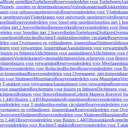
alfhoge opstelling
Toebehoren
Reserveonderdelen voor Toebehoren
Aan
Nippels, rozetten en debietmoderatoren
Verbruiksmateriaal
Klokken
Inbo
ranen voor opbouwspoelreservoirs
Reserveonderdelen voor Vlotterkran
 spoelreservoirs
Vlotterkranen voor universeele spoelreservoirs
Reserve
spoeling
Reserveonderdelen voor Spoel-stop spoeling
Spoeling met 1 ho
oeling met 2 hoeveelheden
Binnenwerken
Reserveonderdelen voor Bin
rdelen voor Spoeling met 2 hoeveelheden
Toebehoren
Drukkers
Overga
oppelingen
Reducties
Bochten
T-stukken
Inwendige circulatie
Reserveond
elen voor Overgangen en verbindingen, losneembaar
Sluitingen
Inbou
ingen voor verwarming, losneembaar
Aansluitingen voor verwarming
R
buizen en fittingen
Afdichtingen voor aansluitingen
Afdichtingen voor f
uitingen
Verdelerkasten
Systeemafdichtingen
Sets schroeven voor flensv
rlagenbuizen voor verwarming
Reserveonderdelen voor Meerlagenbui
Reserveonderdelen voor Reducties
Bochten
Reserveonderdelen voor B
et-losneembaar
Reserveonderdelen voor Overgangen, niet-losneembaar
en voor Sluitingen
Muurplaten
Reserveonderdelen voor Muurplaten
Verd
r T-stukken voor verwarming
Aansluitingen voor verwarming
Reserveon
s voor muurplaten
Bescherming voor buizen en fittingen
Dichtingen voor
ichtingen
Boutsets voor flensverbindingen
Geberit Mapress Roestvrij St
n 1.4401
Buizen 1.4301
Buisstukken
Koppelingen
Reserveonderdelen vo
onderdelen voor T-stukken
Inwendige circulatie
Reserveonderdelen voor
vergangen en verbindingen, losneembaar
Reserveonderdelen voor Over
Doorvoeren
Sluitingen
Reserveonderdelen voor Sluitingen
Muurplaten
Re
en 1.4401
Reserveonderdelen voor Buizen 1.4401
Buisstukken
Koppeli
erveonderdelen voor Bochten
T-stukken
Reserveonderdelen voor T-stu