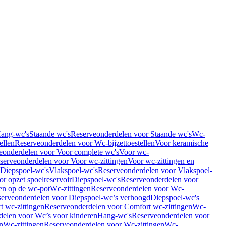
Hang-wc's
Staande wc's
Reserveonderdelen voor Staande wc's
Wc-
ellen
Reserveonderdelen voor Wc-bijzettoestellen
Voor keramische
eonderdelen voor Voor complete wc's
Voor wc-
serveonderdelen voor Voor wc-zittingen
Voor wc-zittingen en
 Diepspoel-wc's
Vlakspoel-wc's
Reserveonderdelen voor Vlakspoel-
r opzet spoelreservoir
Diepspoel-wc's
Reserveonderdelen voor
en op de wc-pot
Wc-zittingen
Reserveonderdelen voor Wc-
erveonderdelen voor Diepspoel-wc’s verhoogd
Diepspoel-wc's
t wc-zittingen
Reserveonderdelen voor Comfort wc-zittingen
Wc-
delen voor Wc’s voor kinderen
Hang-wc's
Reserveonderdelen voor
n
Wc-zittingen
Reserveonderdelen voor Wc-zittingen
Wc-