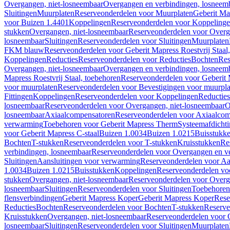
Overgangen, niet-losneembaar
Overgangen en verbindingen, losneem
Sluitingen
Muurplaten
Reserveonderdelen voor Muurplaten
Geberit Map
voor Buizen 1.4401
Koppelingen
Reserveonderdelen voor Koppeling
stukken
Overgangen, niet-losneembaar
Reserveonderdelen voor Overg
losneembaar
Sluitingen
Reserveonderdelen voor Sluitingen
Muurplaten
FKM blauw
Reserveonderdelen voor Geberit Mapress Roestvrij Sta
Koppelingen
Reducties
Reserveonderdelen voor Reducties
Bochten
Res
Overgangen, niet-losneembaar
Overgangen en verbindingen, losneem
Mapress Roestvrij Staal, toebehoren
Reserveonderdelen voor Geberit M
voor muurplaten
Reserveonderdelen voor Bevestigingen voor muurpla
Fittingen
Koppelingen
Reserveonderdelen voor Koppelingen
Reducties
losneembaar
Reserveonderdelen voor Overgangen, niet-losneembaar
O
losneembaar
Axiaalcompensatoren
Reserveonderdelen voor Axiaalcom
verwarming
Toebehoren voor Geberit Mapress Therm
Systeemafdicht
voor Geberit Mapress C-staal
Buizen 1.0034
Buizen 1.0215
Buisstukk
Bochten
T-stukken
Reserveonderdelen voor T-stukken
Kruisstukken
Re
verbindingen, losneembaar
Reserveonderdelen voor Overgangen en ve
Sluitingen
Aansluitingen voor verwarming
Reserveonderdelen voor Aa
1.0034
Buizen 1.0215
Buisstukken
Koppelingen
Reserveonderdelen vo
stukken
Overgangen, niet-losneembaar
Reserveonderdelen voor Overg
losneembaar
Sluitingen
Reserveonderdelen voor Sluitingen
Toebehoren 
flensverbindingen
Geberit Mapress Koper
Geberit Mapress Koper
Rese
Reducties
Bochten
Reserveonderdelen voor Bochten
T-stukken
Reserve
Kruisstukken
Overgangen, niet-losneembaar
Reserveonderdelen voor 
losneembaar
Sluitingen
Reserveonderdelen voor Sluitingen
Muurplaten