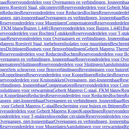
baar
Reserveonderdelen voor Overgangen en verbindingen, losneembaa
ress Roestvrij Staal, siliconenvrij
Reserveonderdelen voor Geberit Mapre
en
Reducties
Reserveonderdelen voor Reducties
Bochten
Reserveonderde
angen, niet-losneembaar
Overgangen en verbindingen, losneembaar
Res
Reserveonderdelen voor Muurplaten
Compensatoren
Reserveonderdele
al, FKM blauw
Buizen 1.4401
Reserveonderdelen voor Buizen 1.4401
Bui
erveonderdelen voor Bochten
T-stukken
Reserveonderdelen voor T-stu
baar
Reserveonderdelen voor Overgangen en verbindingen, losneembaa
apress Roestvrij Staal, toebehoren
Isolaties voor muurplaten
Beschermin
ten
Dichtingen
Boutsets voor flensverbindingen
Geberit Mapress Therm
Reserveonderdelen voor Reducties
Bochten
Reserveonderdelen voor B
vergangen en verbindingen, losneembaar
Reserveonderdelen voor Over
pensatoren
Sluitingen
Reserveonderdelen voor Sluitingen
Aansluitstukk
ingen
Sets schroeven voor flensverbindingen
Bevestigingen voor buizen
en
Koppelingen
Reserveonderdelen voor Koppelingen
Reducties
Reserveo
serveonderdelen voor Kruisstukken
Overgangen, niet-losneembaar
Rese
rbindingen, losneembaar
Compensatoren
Reserveonderdelen voor Com
nsluitingen voor verwarming
Geberit Mapress C-staal, FKM blauw
Res
or Koppelingen
Reducties
Reserveonderdelen voor Reducties
Bochten
Re
angen, niet-losneembaar
Overgangen en verbindingen, losneembaar
Res
voor Geberit Mapress C-staal
Bescherming voor buizen en fittingen
Bev
rveonderdelen voor Geberit Mapress Koper
Koppelingen
Reserveonder
onderdelen voor T-stukken
Inwendige circulatie
Reserveonderdelen voor
Overgangen, niet-losneembaar
Overgangen en verbindingen, losneemba
Reserveonderdelen voor Muurplaten
Aansluitingen voor verwarming
Re