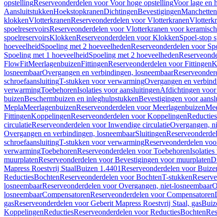
opstelling
Reserveonderdelen voor Voor hoge opstelling
Voor lage en h
Aansluitstukken
Hoekstopkranen
Dichtingen
Bevestigingen
Manchetten
klokken
Vlotterkranen
Reserveonderdelen voor Vlotterkranen
Vlotterk
spoelreservoirs
Reserveonderdelen voor Vlotterkranen voor keramische
spoelreservoirs
Klokken
Reserveonderdelen voor Klokken
Spoel-stop 
hoeveelheid
Spoeling met 2 hoeveelheden
Reserveonderdelen voor Sp
Spoeling met 1 hoeveelheid
Spoeling met 2 hoeveelheden
Reserveonde
FlowFit
Meerlagenbuizen
Fittingen
Reserveonderdelen voor Fittingen
K
losneembaar
Overgangen en verbindingen, losneembaar
Reserveonderd
schroefaansluiting
T-stukken voor verwarming
Overgangen en verbind
verwarming
Toebehoren
Isolaties voor aansluitingen
Afdichtingen voor 
buizen
Beschermbuizen en inleghulpstukken
Bevestigingen voor aansl
Mepla
Meerlagenbuizen
Reserveonderdelen voor Meerlagenbuizen
Mee
Fittingen
Koppelingen
Reserveonderdelen voor Koppelingen
Reducties
circulatie
Reserveonderdelen voor Inwendige circulatie
Overgangen, ni
Overgangen en verbindingen, losneembaar
Sluitingen
Reserveonderdel
schroefaansluiting
T-stukken voor verwarming
Reserveonderdelen voo
verwarming
Toebehoren
Reserveonderdelen voor Toebehoren
Isolatie
muurplaten
Reserveonderdelen voor Bevestigingen voor muurplaten
D
Mapress Roestvrij Staal
Buizen 1.4401
Reserveonderdelen voor Buize
Reducties
Bochten
Reserveonderdelen voor Bochten
T-stukken
Reserve
losneembaar
Reserveonderdelen voor Overgangen, niet-losneembaar
O
losneembaar
Compensatoren
Reserveonderdelen voor Compensatoren
gas
Reserveonderdelen voor Geberit Mapress Roestvrij Staal, gas
Buiz
Koppelingen
Reducties
Reserveonderdelen voor Reducties
Bochten
Res