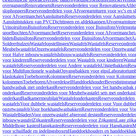
overgangen
Renovatiesets
Reserveonderdelen voor Renovatiesets
Afde
slophoppers
Reserveonderdelen voor Afvoergarnituren voor wc's en s
voor Afvoermanchet
Aansluitsets
Reserveonderdelen voor Aansluitsets
Aansluitstukken van PVC
Dichtingen en afdekkappen
Afvoergarniture
Urinoirsifons
Buissifons
Reserveonderdelen voor Buissifons
Verlengst
spoelbochten
Afvoermanchet
Reserveonderdelen voor Afvoermanchet
bidets
Buissifons
Reserveonderdelen voor Buissifons
Afvoermanchet
Aa
Soldeerhulzen
Wastafelopstellingen
Wastafels
Wastafels
Reserveonderde
Meubelwastafels
Opzetwastafels
Reserveonderdelen voor Opzetwastaf
voor Halve inbouwwastafels
Inbouwwastafels
Reserveonderdelen voo
voor kinderen
Reserveonderdelen voor Wastafels voor kinderen
Wastaf
wastafels
Reserveonderdelen voor Andere wastafels
Uitgietbakken
Res
voor Multifunctionele wasbak
Opvangbakken voor gips
Laboratorium
klaslokalen
Toebehoren
Kolommen
Reserveonderdelen voor Kolomme
kolommen
Toebehoren
Afvoerdeksel
Handdoekhouder
Bevestigingsmat
handwasbak met onderkast
Reserveonderdelen voor Set handwasbak 
onderkast
Reserveonderdelen voor Meubelwastafel sets met onderkast
onderkast
Badkamermeubilair
Wastafelonderkasten
Reserveonderdelen 
wastafels
Voor dubbele wastafels
Reserveonderdelen voor Voor dubbel
opzetwastafels
Voor hoekhandwasbakken
Reserveonderdelen voor V
Wastafelbladen
Voor opzetwastafel afgerond design
Reserveonderdelen
inbouwwastafel
Zijkasten
Reserveonderdelen voor Zijkasten
Lage zijka
Middelhoge kasten
Hangkasten
Reserveonderdelen voor Hangkasten
M
voor schuiflade en indelingsboxen
Handdoekhouders en handdoekha