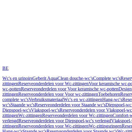
BE
Wc's en urinoirs
Geberit AquaClean douche-wc’s
Complete wc's
Reser
zittingen
Reserveonderdelen voor Wc-zittingen
Voor keramische wc-po
wc-potten
Reserveonderdelen voor Voor keramische wc-potten
Design
zittingen
Reserveonderdelen voor Voor wc-zittingen
Toebehoren
Reser
complete wc's
Verbruiksmateriaal
Wc's en wc-zittingen
Hang-wc's
Rese
wc's
Staande wc's
Reserveonderdelen voor Staande wc's
Diepspoel-wc’
Diepspoel-wc's
Vlakspoel-wc's
Reserveonderdelen voor Vlakspoel-wc
zittingen
Wc-zittingen
Reserveonderdelen voor Wc-zittingen
Comfort-w
verlengd
Reserveonderdelen voor Diepspoel-wc's verlengd
Vlakspoel-
zittingen
Reserveonderdelen voor Wc-zittingen
Wc-zittingsringen
Reser
Hang-wc's
Staande wc's
Reserveonderdelen voor Staande wc's
Wc-zitt