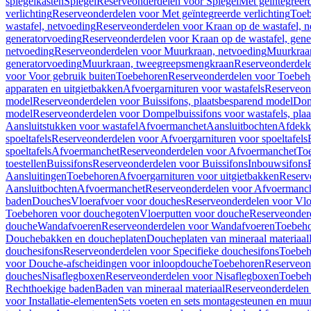
spiegelkasten
Spiegel
Reserveonderdelen voor Spiegel
Met geïntegreerd
verlichting
Reserveonderdelen voor Met geïntegreerde verlichting
Toeb
wastafel, netvoeding
Reserveonderdelen voor Kraan op de wastafel, n
generatorvoeding
Reserveonderdelen voor Kraan op de wastafel, gene
netvoeding
Reserveonderdelen voor Muurkraan, netvoeding
Muurkraan
generatorvoeding
Muurkraan, tweegreepsmengkraan
Reserveonderdel
voor Voor gebruik buiten
Toebehoren
Reserveonderdelen voor Toebeh
apparaten en uitgietbakken
Afvoergarnituren voor wastafels
Reserveond
model
Reserveonderdelen voor Buissifons, plaatsbesparend model
Dom
model
Reserveonderdelen voor Dompelbuissifons voor wastafels, pla
Aansluitstukken voor wastafel
Afvoermanchet
Aansluitbochten
Afdekk
spoeltafels
Reserveonderdelen voor Afvoergarnituren voor spoeltafels
spoeltafels
Afvoermanchet
Reserveonderdelen voor Afvoermanchet
To
toestellen
Buissifons
Reserveonderdelen voor Buissifons
Inbouwsifons
Aansluitingen
Toebehoren
Afvoergarnituren voor uitgietbakken
Reserv
Aansluitbochten
Afvoermanchet
Reserveonderdelen voor Afvoermanc
baden
Douches
Vloerafvoer voor douches
Reserveonderdelen voor Vlo
Toebehoren voor douchegoten
Vloerputten voor douche
Reserveonder
douche
Wandafvoeren
Reserveonderdelen voor Wandafvoeren
Toebeho
Douchebakken en doucheplaten
Doucheplaten van mineraal materiaal
douchesifons
Reserveonderdelen voor Specifieke douchesifons
Toebeh
voor Douche-afscheidingen voor inloopdouche
Toebehoren
Reserveon
douches
Nisaflegboxen
Reserveonderdelen voor Nisaflegboxen
Toebeh
Rechthoekige baden
Baden van mineraal materiaal
Reserveonderdelen 
voor Installatie-elementen
Sets voeten en sets montagesteunen en muu