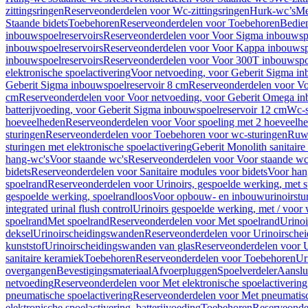
zittingsringen
Reserveonderdelen voor Wc-zittingsringen
Hurk-wc’s
Me
Staande bidets
Toebehoren
Reserveonderdelen voor Toebehoren
Bedien
inbouwspoelreservoirs
Reserveonderdelen voor Voor Sigma inbouwspo
inbouwspoelreservoirs
Reserveonderdelen voor Voor Kappa inbouwspo
inbouwspoelreservoirs
Reserveonderdelen voor Voor 300T inbouwspoe
elektronische spoelactivering
Voor netvoeding, voor Geberit Sigma in
Geberit Sigma inbouwspoelreservoir 8 cm
Reserveonderdelen voor Vo
cm
Reserveonderdelen voor Voor netvoeding, voor Geberit Omega in
batterijvoeding, voor Geberit Sigma inbouwspoelreservoir 12 cm
Wc-s
hoeveelheden
Reserveonderdelen voor Voor spoeling met 2 hoeveelh
sturingen
Reserveonderdelen voor Toebehoren voor wc-sturingen
Ruw
sturingen met elektronische spoelactivering
Geberit Monolith sanitair
hang-wc's
Voor staande wc's
Reserveonderdelen voor Voor staande wc
bidets
Reserveonderdelen voor Sanitaire modules voor bidets
Voor hang
spoelrand
Reserveonderdelen voor Urinoirs, gespoelde werking, met 
gespoelde werking, spoelrandloos
Voor opbouw- en inbouwurinoirstu
integrated urinal flush control
Urinoirs gespoelde werking, met / voor
spoelrand
Met spoelrand
Reserveonderdelen voor Met spoelrand
Urinoi
deksel
Urinoirscheidingswanden
Reserveonderdelen voor Urinoirsche
kunststof
Urinoirscheidingswanden van glas
Reserveonderdelen voor U
sanitaire keramiek
Toebehoren
Reserveonderdelen voor Toebehoren
Ur
overgangen
Bevestigingsmateriaal
Afvoerpluggen
Spoelverdeler
Aanslui
netvoeding
Reserveonderdelen voor Met elektronische spoelactivering
pneumatische spoelactivering
Reserveonderdelen voor Met pneumatisc
elektronische spoelactivering, batterijvoeding
Toebehoren
Reserveonde