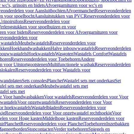
wc's, urinoirs en bidets
Afvoergarnituren voor wc's en
veonderdelen voor Aansluitbochten
Afvoermanchet
Reserveonderdelen
n voor spoelbocht
Aansluitstukken van PVC
Reserveonderdelen voor
Urinoirsifons
Reserveonderdelen voor
erlengstukken voor spoelbuizen en voor
ren voor bidets
Reserveonderdelen voor Afvoergarnituren voor
rveonderdelen voor
wastafels
Meubelwastafels
Reserveonderdelen voor
akken
Hoekhandwasbakken
Halve inbouwwastafels
Reserveonderdelen
bouwwastafels
Hoekwastafels
Wasgoten
Wastafels Comfort
Wastafels
horen
Reserveonderdelen voor Toebehoren
Andere
n voor Uitstortgootstenen
Multifunctionele wasbak
Reserveonderdelen
slokalen
Reserveonderdelen voor Wastafels voor
rwandplaten
Sets consoles
Planchet
Wastafel sets met onderkast
Set
fel sets met onderkast
Meubelwastafel sets met
afel sets met
or Voor handwasbakken
Voor wastafels
Reserveonderdelen voor Voor
wastafels
Voor opzetwastafels
Reserveonderdelen voor Voor
or hoekwastafels
Wastafelbladen
Reserveonderdelen voor
kig
Reserveonderdelen voor Voor opzetwastafel rechthoekig
Voor
elen voor Hoge kasten
Middelhoge kasten
Reserveonderdelen voor
ir
Planchet
Reserveonderdelen voor Planchet
Toebehoren
Inzetbakken
agneetborden
Stopcontacten
Verder toebehoren
Spiegels en