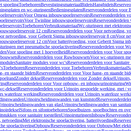
t spoeling
Toebehoren
Bevestigingsmateriaal
Bidets
Hangbidets
Reserveo
ingsplaten en wc-sturingen
Bedieningsplaten
Reserveonderdelen voor B
elreservoirs
Voor Omega inbouwspoelreservoirs
Reserveonderdelen vo
elreservoirs
Voor Twinline inbouwspoelreservoirs
Reserveonderdelen 
lreservoirs
Toebehoren
Verbruiksmateriaal
Wc-sturingen met elektronis
bouwspoelreservoir 12 cm
Reserveonderdelen voor Voor netvoeding, vo
or netvoeding, voor Geberit Sigma inbouwspoelreservoir 8 cm
Voor ne
bouwspoelreservoir 12 cm
Voor batterijvoeding, voor Geberit Sigma in
turingen met pneumatische spoelactivering
Reserveonderdelen voor Wc-
eden
Voor spoeling met 1 hoeveelheid
Reserveonderdelen voor Voor spoe
bouwsets
Reserveonderdelen voor Ruwbouwsets
Voor wc-sturingen met
e modules
Sanitaire modules voor wc's
Reserveonderdelen voor Sanitaire
's
Toebehoren
Reserveonderdelen voor Toebehoren
Verbruiksmateriaal
S
- en staande bidets
Reserveonderdelen voor Voor hang- en staande bid
spoelrand
Zonder deksel
Reserveonderdelen voor Zonder deksel
Urinoirs
ring
Reserveonderdelen voor Voor opbouw- en inbouwurinoirsturing
Wit
 wc-deksel
Reserveonderdelen voor Urinoirs gespoelde werking, met / v
rs waterloze werking
Reserveonderdelen voor Urinoirs waterloze werk
idingswanden
Urinoirscheidingswanden van kunststof
Reserveonderdele
rinoirscheidingswanden van glas
Urinoirscheidingswanden van sanitai
inoirdeksel
Sifons en sifontoebehoren
Spoelbuizen, spoelbochten en ov
tstukken voor sanitaire toestellen
Urinoirsturingen
Inbouw
Reserveonder
, netvoeding
Met elektronische spoelactivering, batterijvoeding
Reserveo
he spoelactivering
Opbouw
Reserveonderdelen voor Opbouw
Met elekt
rdelen voor Toebehoren
Ruwbouw- en vervangingssets
Reserveonderde