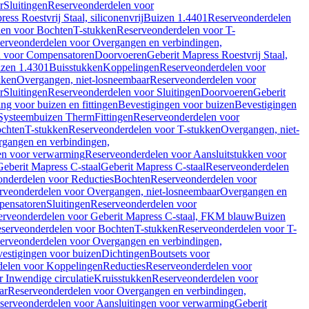
r
Sluitingen
Reserveonderdelen voor
ss Roestvrij Staal, siliconenvrij
Buizen 1.4401
Reserveonderdelen
len voor Bochten
T-stukken
Reserveonderdelen voor T-
erveonderdelen voor Overgangen en verbindingen,
n voor Compensatoren
Doorvoeren
Geberit Mapress Roestvrij Staal,
zen 1.4301
Buisstukken
Koppelingen
Reserveonderdelen voor
kken
Overgangen, niet-losneembaar
Reserveonderdelen voor
r
Sluitingen
Reserveonderdelen voor Sluitingen
Doorvoeren
Geberit
g voor buizen en fittingen
Bevestigingen voor buizen
Bevestigingen
Systeembuizen Therm
Fittingen
Reserveonderdelen voor
ochten
T-stukken
Reserveonderdelen voor T-stukken
Overgangen, niet-
gangen en verbindingen,
en voor verwarming
Reserveonderdelen voor Aansluitstukken voor
Geberit Mapress C-staal
Geberit Mapress C-staal
Reserveonderdelen
nderdelen voor Reducties
Bochten
Reserveonderdelen voor
rveonderdelen voor Overgangen, niet-losneembaar
Overgangen en
pensatoren
Sluitingen
Reserveonderdelen voor
erveonderdelen voor Geberit Mapress C-staal, FKM blauw
Buizen
serveonderdelen voor Bochten
T-stukken
Reserveonderdelen voor T-
erveonderdelen voor Overgangen en verbindingen,
estigingen voor buizen
Dichtingen
Boutsets voor
delen voor Koppelingen
Reducties
Reserveonderdelen voor
 Inwendige circulatie
Kruisstukken
Reserveonderdelen voor
ar
Reserveonderdelen voor Overgangen en verbindingen,
serveonderdelen voor Aansluitingen voor verwarming
Geberit