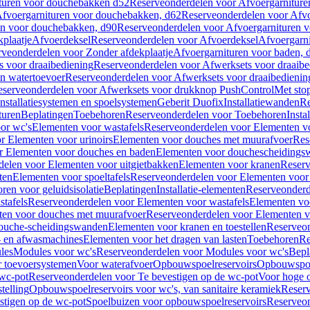
turen voor douchebakken d52
Reserveonderdelen voor Afvoergarnitur
fvoergarnituren voor douchebakken, d62
Reserveonderdelen voor Afvo
en voor douchebakken, d90
Reserveonderdelen voor Afvoergarnituren 
plaatje
Afvoerdeksel
Reserveonderdelen voor Afvoerdeksel
Afvoergarn
veonderdelen voor Zonder afdekplaatje
Afvoergarnituren voor baden, 
s voor draaibediening
Reserveonderdelen voor Afwerksets voor draaibe
en watertoevoer
Reserveonderdelen voor Afwerksets voor draaibedienin
serveonderdelen voor Afwerksets voor drukknop PushControl
Met sto
Installatiesystemen en spoelsystemen
Geberit Duofix
Installatiewanden
Re
turen
Beplatingen
Toebehoren
Reserveonderdelen voor Toebehoren
Insta
or wc's
Elementen voor wastafels
Reserveonderdelen voor Elementen vo
r Elementen voor urinoirs
Elementen voor douches met muurafvoer
Res
r Elementen voor douches en baden
Elementen voor douchescheidings
elen voor Elementen voor uitgietbakken
Elementen voor kranen
Reserv
ten
Elementen voor spoeltafels
Reserveonderdelen voor Elementen voor 
ren voor geluidsisolatie
Beplatingen
Installatie-elementen
Reserveonderde
tafels
Reserveonderdelen voor Elementen voor wastafels
Elementen voo
ten voor douches met muurafvoer
Reserveonderdelen voor Elementen v
douche-scheidingswanden
Elementen voor kranen en toestellen
Reserveon
- en afwasmachines
Elementen voor het dragen van lasten
Toebehoren
Re
les
Modules voor wc's
Reserveonderdelen voor Modules voor wc's
Bepl
 toevoersystemen
Voor waterafvoer
Opbouwspoelreservoirs
Opbouwspoel
 wc-pot
Reserveonderdelen voor Te bevestigen op de wc-pot
Voor hoge o
telling
Opbouwspoelreservoirs voor wc's, van sanitaire keramiek
Reserv
stigen op de wc-pot
Spoelbuizen voor opbouwspoelreservoirs
Reserveon