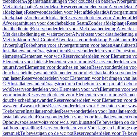
toebehoren
Apparaataansluitingen voor douches en baden
Afvoergarni
Met afdekplaatje
Afvoerdeksel
Reserveonderdelen voor Afvoerdeksel
A
afdekplaatje
Reserveonderdelen voor Met afdekplaatje
Afvoergarnitur
afdekplaatje
Zonder afdekplaatje
Reserveonderdelen voor Zonder afdek
Afvoergarnituren voor douchebakken Sestra
Zonder afdekplaatje
Reser
draaibediening
Reserveonderdelen voor Met draaibediening
Afwerkset
Met draaibediening en watertoevoer
Afwerksets voor draaibediening 
Met drukknop PushControl
Afwerksets voor drukknop PushControl
Re
afvoerplug
Toebehoren voor afvoergarnituren voor baden
Aansluitsets
Installatiewanden
Draagstructuren
Reserveonderdelen voor Draagstruc
elementen
Elementen voor wc's
Reserveonderdelen voor Elementen vo
Elementen voor bidets
Elementen voor urinoirs
Reserveonderdelen voo
muurafvoer
Elementen voor douches en baden
Reserveonderdelen voo
douchescheidingswanden
Elementen voor uitgietbakken
Reserveonderd
van lasten
Reserveonderdelen voor Elementen voor het dragen van las
GIS
Installatiewanden
Draagstructuren
Toebehoren voor prefab
Toebeho
wc's
Reserveonderdelen voor Elementen voor wc's
Elementen voor was
voor urinoirs
Reserveonderdelen voor Elementen voor urinoirs
Elemen
douche-scheidingswanden
Reserveonderdelen voor Elementen voor 
was- en afwasmachines
Reserveonderdelen voor Elementen voor was
Toebehoren
Installatiemodules
Reserveonderdelen voor Installatiemodu
installatiewanden
Reserveonderdelen voor Voor installatiewanden
Voor
Opbouwspoelreservoirs voor wc's, van kunststof
Te bevestigen op de
halfhoge opstelling
Reserveonderdelen voor Voor lage en halfhoge ops
keramiek
Te bevestigen op de wc-pot
Reserveonderdelen voor Te beve