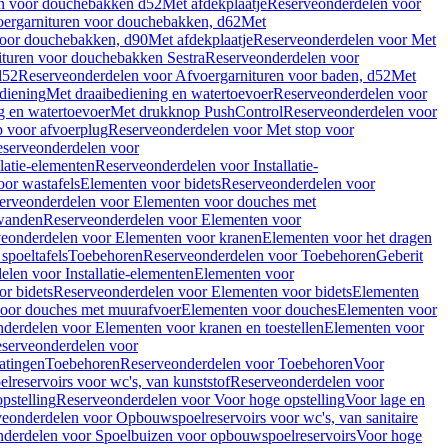
en voor douchebakken d52
Met afdekplaatje
Reserveonderdelen voor
ergarnituren voor douchebakken, d62
Met
voor douchebakken, d90
Met afdekplaatje
Reserveonderdelen voor Met
ituren voor douchebakken Sestra
Reserveonderdelen voor
d52
Reserveonderdelen voor Afvoergarnituren voor baden, d52
Met
diening
Met draaibediening en watertoevoer
Reserveonderdelen voor
g en watertoevoer
Met drukknop PushControl
Reserveonderdelen voor
p voor afvoerplug
Reserveonderdelen voor Met stop voor
serveonderdelen voor
llatie-elementen
Reserveonderdelen voor Installatie-
or wastafels
Elementen voor bidets
Reserveonderdelen voor
erveonderdelen voor Elementen voor douches met
wanden
Reserveonderdelen voor Elementen voor
eonderdelen voor Elementen voor kranen
Elementen voor het dragen
spoeltafels
Toebehoren
Reserveonderdelen voor Toebehoren
Geberit
len voor Installatie-elementen
Elementen voor
r bidets
Reserveonderdelen voor Elementen voor bidets
Elementen
oor douches met muurafvoer
Elementen voor douches
Elementen voor
derdelen voor Elementen voor kranen en toestellen
Elementen voor
serveonderdelen voor
atingen
Toebehoren
Reserveonderdelen voor Toebehoren
Voor
reservoirs voor wc's, van kunststof
Reserveonderdelen voor
pstelling
Reserveonderdelen voor Voor hoge opstelling
Voor lage en
eonderdelen voor Opbouwspoelreservoirs voor wc's, van sanitaire
derdelen voor Spoelbuizen voor opbouwspoelreservoirs
Voor hoge