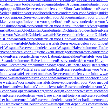
kplaten
Overig toebehoren
Bedieningshulpen
Apparaataansluitingen voor 
lophoppers
Sifons
Reserveonderdelen voor Sifons
Aansluitbochten
Reser
Verlengstukken voor spoelbocht
Reserveonderdelen voor Verlengstukke
n voor urinoirs
Reserveonderdelen voor Afvoergarnituren voor urinoirs
ukken voor spoelbuizen en voor spoelbochten
Reserveonderdelen voor V
Aansluitbochten
Reserveonderdelen voor Aansluitbochten
Afvoergarnitu
nsluitbochten
Afdekkingen
Aansluitingen
Dichtingen
Soldeerhulzen
Rese
len voor Wastafels
Dubbele wastafels
Reserveonderdelen voor Dubbele 
els
Handwasbak
Reserveonderdelen voor Handwasbak
Opzethandwasb
r Inbouwwastafels
Onderbouwwastafels
Reserveonderdelen voor Onder
els
Wasgoten
Reserveonderdelen voor Wasgoten
Halve kolommen
Toebe
erveonderdelen voor Uitgietbakken
Uitstortgootstenen
Reserveonderdele
bakken
Reserveonderdelen voor Laboratoriumbakken
Wastafels voor kla
n
Staande kolommen
Halve kolommen
Reserveonderdelen voor Halve
eriaal
Decoratieve afdekkingen
Montagehoeksteunen
Afdeklijsten
Achte
met onderkast
Wastafel sets met onderkast
Reserveonderdelen voor Wasta
Inbouwwastafel sets met onderkast
Reserveonderdelen voor Inbouwwast
voor Wastafelonderkasten
Voor handwasbakken
Reserveonderdelen vo
e wastafels
Voor meubelwastafels
Reserveonderdelen voor Voor meubel
oor hoekhandwasbakken
Voor hoekwastafels
Reserveonderdelen voor Vo
 voor Voor opzetwastafel afgerond design
Voor opzetwastafel rechthoe
sten
Reserveonderdelen voor Lage zijkasten
Hoge kasten
Reserveonderd
eer badkamermeubilair
Reserveonderdelen voor Meer badkamermeubila
ken
Lichtelementen
Houder voor wastafelplaten
Grepen
Sets voetsteunen
M