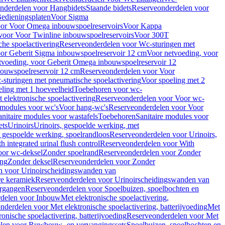
nderdelen voor Hangbidets
Staande bidets
Reserveonderdelen voor
edieningsplaten
Voor Sigma
or Voor Omega inbouwspoelreservoirs
Voor Kappa
voor Voor Twinline inbouwspoelreservoirs
Voor 300T
che spoelactivering
Reserveonderdelen voor Wc-sturingen met
or Geberit Sigma inbouwspoelreservoir 12 cm
Voor netvoeding, voor
tvoeding, voor Geberit Omega inbouwspoelreservoir 12
bouwspoelreservoir 12 cm
Reserveonderdelen voor Voor
sturingen met pneumatische spoelactivering
Voor spoeling met 2
ling met 1 hoeveelheid
Toebehoren voor wc-
 elektronische spoelactivering
Reserveonderdelen voor Voor wc-
 modules voor wc's
Voor hang-wc's
Reserveonderdelen voor Voor
anitaire modules voor wastafels
Toebehoren
Sanitaire modules voor
ets
Urinoirs
Urinoirs, gespoelde werking, met
, gespoelde werking, spoelrandloos
Reserveonderdelen voor Urinoirs,
h integrated urinal flush control
Reserveonderdelen voor With
oor wc-deksel
Zonder spoelrand
Reserveonderdelen voor Zonder
ing
Zonder deksel
Reserveonderdelen voor Zonder
n voor Urinoirscheidingswanden van
re keramiek
Reserveonderdelen voor Urinoirscheidingswanden van
ergangen
Reserveonderdelen voor Spoelbuizen, spoelbochten en
delen voor Inbouw
Met elektronische spoelactivering,
nderdelen voor Met elektronische spoelactivering, batterijvoeding
Met
ronische spoelactivering, batterijvoeding
Reserveonderdelen voor Met
len voor Ruwbouw- en vervangingssets
Spoelbuizen, spoelbochten en