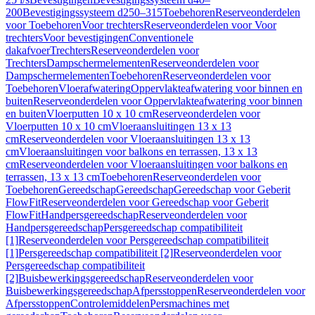
200
Bevestigingssysteem d250–315
Toebehoren
Reserveonderdelen
voor Toebehoren
Voor trechters
Reserveonderdelen voor Voor
trechters
Voor bevestigingen
Conventionele
dakafvoer
Trechters
Reserveonderdelen voor
Trechters
Dampschermelementen
Reserveonderdelen voor
Dampschermelementen
Toebehoren
Reserveonderdelen voor
Toebehoren
Vloerafwatering
Oppervlakteafwatering voor binnen en
buiten
Reserveonderdelen voor Oppervlakteafwatering voor binnen
en buiten
Vloerputten 10 x 10 cm
Reserveonderdelen voor
Vloerputten 10 x 10 cm
Vloeraansluitingen 13 x 13
cm
Reserveonderdelen voor Vloeraansluitingen 13 x 13
cm
Vloeraansluitingen voor balkons en terrassen, 13 x 13
cm
Reserveonderdelen voor Vloeraansluitingen voor balkons en
terrassen, 13 x 13 cm
Toebehoren
Reserveonderdelen voor
Toebehoren
Gereedschap
Gereedschap
Gereedschap voor Geberit
FlowFit
Reserveonderdelen voor Gereedschap voor Geberit
FlowFit
Handpersgereedschap
Reserveonderdelen voor
Handpersgereedschap
Persgereedschap compatibiliteit
[1]
Reserveonderdelen voor Persgereedschap compatibiliteit
[1]
Persgereedschap compatibiliteit [2]
Reserveonderdelen voor
Persgereedschap compatibiliteit
[2]
Buisbewerkingsgereedschap
Reserveonderdelen voor
Buisbewerkingsgereedschap
Afpersstoppen
Reserveonderdelen voor
Afpersstoppen
Controlemiddelen
Persmachines met