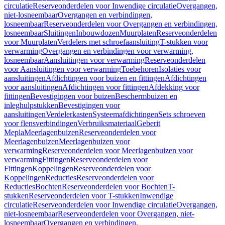
circulatie
Reserveonderdelen voor Inwendige circulatie
Overgangen,
niet-losneembaar
Overgangen en verbindingen,
losneembaar
Reserveonderdelen voor Overgangen en verbindingen,
losneembaar
Sluitingen
Inbouwdozen
Muurplaten
Reserveonderdelen
voor Muurplaten
Verdelers met schroefaansluiting
T-stukken voor
verwarming
Overgangen en verbindingen voor verwarming,
losneembaar
Aansluitingen voor verwarming
Reserveonderdelen
voor Aansluitingen voor verwarming
Toebehoren
Isolaties voor
aansluitingen
Afdichtingen voor buizen en fittingen
Afdichtingen
voor aansluitingen
Afdichtingen voor fittingen
Afdekking voor
fittingen
Bevestigingen voor buizen
Beschermbuizen en
inleghulpstukken
Bevestigingen voor
aansluitingen
Verdelerkasten
Systeemafdichtingen
Sets schroeven
voor flensverbindingen
Verbruiksmateriaal
Geberit
Mepla
Meerlagenbuizen
Reserveonderdelen voor
Meerlagenbuizen
Meerlagenbuizen voor
verwarming
Reserveonderdelen voor Meerlagenbuizen voor
verwarming
Fittingen
Reserveonderdelen voor
Fittingen
Koppelingen
Reserveonderdelen voor
Koppelingen
Reducties
Reserveonderdelen voor
Reducties
Bochten
Reserveonderdelen voor Bochten
T-
stukken
Reserveonderdelen voor T-stukken
Inwendige
circulatie
Reserveonderdelen voor Inwendige circulatie
Overgangen,
niet-losneembaar
Reserveonderdelen voor Overgangen, niet-
losneembaar
Overgangen en verbindingen,