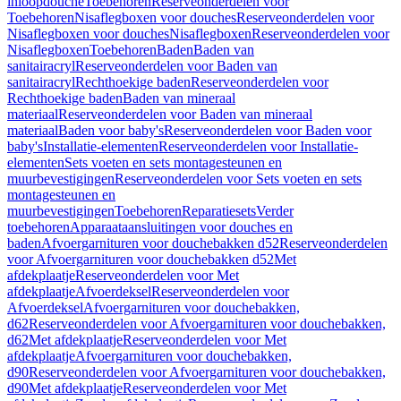
inloopdouche
Toebehoren
Reserveonderdelen voor
Toebehoren
Nisaflegboxen voor douches
Reserveonderdelen voor
Nisaflegboxen voor douches
Nisaflegboxen
Reserveonderdelen voor
Nisaflegboxen
Toebehoren
Baden
Baden van
sanitairacryl
Reserveonderdelen voor Baden van
sanitairacryl
Rechthoekige baden
Reserveonderdelen voor
Rechthoekige baden
Baden van mineraal
materiaal
Reserveonderdelen voor Baden van mineraal
materiaal
Baden voor baby's
Reserveonderdelen voor Baden voor
baby's
Installatie-elementen
Reserveonderdelen voor Installatie-
elementen
Sets voeten en sets montagesteunen en
muurbevestigingen
Reserveonderdelen voor Sets voeten en sets
montagesteunen en
muurbevestigingen
Toebehoren
Reparatiesets
Verder
toebehoren
Apparaataansluitingen voor douches en
baden
Afvoergarnituren voor douchebakken d52
Reserveonderdelen
voor Afvoergarnituren voor douchebakken d52
Met
afdekplaatje
Reserveonderdelen voor Met
afdekplaatje
Afvoerdeksel
Reserveonderdelen voor
Afvoerdeksel
Afvoergarnituren voor douchebakken,
d62
Reserveonderdelen voor Afvoergarnituren voor douchebakken,
d62
Met afdekplaatje
Reserveonderdelen voor Met
afdekplaatje
Afvoergarnituren voor douchebakken,
d90
Reserveonderdelen voor Afvoergarnituren voor douchebakken,
d90
Met afdekplaatje
Reserveonderdelen voor Met