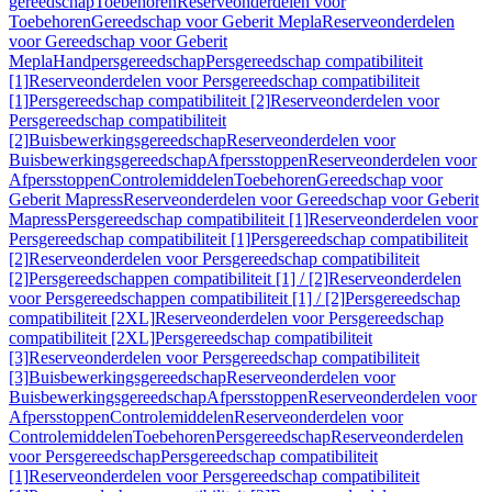
gereedschap
Toebehoren
Reserveonderdelen voor
Toebehoren
Gereedschap voor Geberit Mepla
Reserveonderdelen
voor Gereedschap voor Geberit
Mepla
Handpersgereedschap
Persgereedschap compatibiliteit
[1]
Reserveonderdelen voor Persgereedschap compatibiliteit
[1]
Persgereedschap compatibiliteit [2]
Reserveonderdelen voor
Persgereedschap compatibiliteit
[2]
Buisbewerkingsgereedschap
Reserveonderdelen voor
Buisbewerkingsgereedschap
Afpersstoppen
Reserveonderdelen voor
Afpersstoppen
Controlemiddelen
Toebehoren
Gereedschap voor
Geberit Mapress
Reserveonderdelen voor Gereedschap voor Geberit
Mapress
Persgereedschap compatibiliteit [1]
Reserveonderdelen voor
Persgereedschap compatibiliteit [1]
Persgereedschap compatibiliteit
[2]
Reserveonderdelen voor Persgereedschap compatibiliteit
[2]
Persgereedschappen compatibiliteit [1] / [2]
Reserveonderdelen
voor Persgereedschappen compatibiliteit [1] / [2]
Persgereedschap
compatibiliteit [2XL]
Reserveonderdelen voor Persgereedschap
compatibiliteit [2XL]
Persgereedschap compatibiliteit
[3]
Reserveonderdelen voor Persgereedschap compatibiliteit
[3]
Buisbewerkingsgereedschap
Reserveonderdelen voor
Buisbewerkingsgereedschap
Afpersstoppen
Reserveonderdelen voor
Afpersstoppen
Controlemiddelen
Reserveonderdelen voor
Controlemiddelen
Toebehoren
Persgereedschap
Reserveonderdelen
voor Persgereedschap
Persgereedschap compatibiliteit
[1]
Reserveonderdelen voor Persgereedschap compatibiliteit