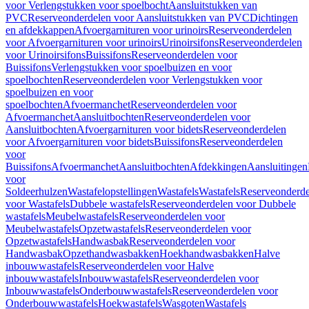
voor Verlengstukken voor spoelbocht
Aansluitstukken van
PVC
Reserveonderdelen voor Aansluitstukken van PVC
Dichtingen
en afdekkappen
Afvoergarnituren voor urinoirs
Reserveonderdelen
voor Afvoergarnituren voor urinoirs
Urinoirsifons
Reserveonderdelen
voor Urinoirsifons
Buissifons
Reserveonderdelen voor
Buissifons
Verlengstukken voor spoelbuizen en voor
spoelbochten
Reserveonderdelen voor Verlengstukken voor
spoelbuizen en voor
spoelbochten
Afvoermanchet
Reserveonderdelen voor
Afvoermanchet
Aansluitbochten
Reserveonderdelen voor
Aansluitbochten
Afvoergarnituren voor bidets
Reserveonderdelen
voor Afvoergarnituren voor bidets
Buissifons
Reserveonderdelen
voor
Buissifons
Afvoermanchet
Aansluitbochten
Afdekkingen
Aansluitingen
voor
Soldeerhulzen
Wastafelopstellingen
Wastafels
Wastafels
Reserveonderde
voor Wastafels
Dubbele wastafels
Reserveonderdelen voor Dubbele
wastafels
Meubelwastafels
Reserveonderdelen voor
Meubelwastafels
Opzetwastafels
Reserveonderdelen voor
Opzetwastafels
Handwasbak
Reserveonderdelen voor
Handwasbak
Opzethandwasbakken
Hoekhandwasbakken
Halve
inbouwwastafels
Reserveonderdelen voor Halve
inbouwwastafels
Inbouwwastafels
Reserveonderdelen voor
Inbouwwastafels
Onderbouwwastafels
Reserveonderdelen voor
Onderbouwwastafels
Hoekwastafels
Wasgoten
Wastafels