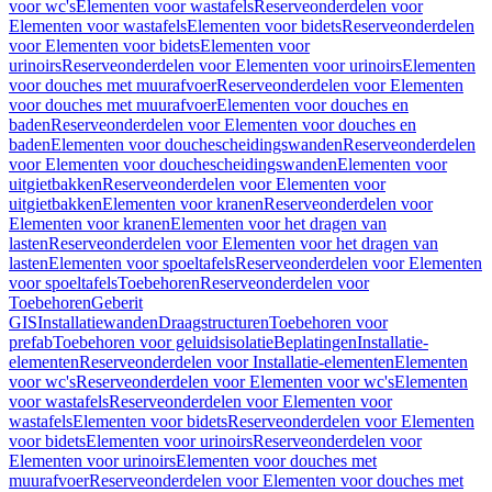
voor wc's
Elementen voor wastafels
Reserveonderdelen voor
Elementen voor wastafels
Elementen voor bidets
Reserveonderdelen
voor Elementen voor bidets
Elementen voor
urinoirs
Reserveonderdelen voor Elementen voor urinoirs
Elementen
voor douches met muurafvoer
Reserveonderdelen voor Elementen
voor douches met muurafvoer
Elementen voor douches en
baden
Reserveonderdelen voor Elementen voor douches en
baden
Elementen voor douchescheidingswanden
Reserveonderdelen
voor Elementen voor douchescheidingswanden
Elementen voor
uitgietbakken
Reserveonderdelen voor Elementen voor
uitgietbakken
Elementen voor kranen
Reserveonderdelen voor
Elementen voor kranen
Elementen voor het dragen van
lasten
Reserveonderdelen voor Elementen voor het dragen van
lasten
Elementen voor spoeltafels
Reserveonderdelen voor Elementen
voor spoeltafels
Toebehoren
Reserveonderdelen voor
Toebehoren
Geberit
GIS
Installatiewanden
Draagstructuren
Toebehoren voor
prefab
Toebehoren voor geluidsisolatie
Beplatingen
Installatie-
elementen
Reserveonderdelen voor Installatie-elementen
Elementen
voor wc's
Reserveonderdelen voor Elementen voor wc's
Elementen
voor wastafels
Reserveonderdelen voor Elementen voor
wastafels
Elementen voor bidets
Reserveonderdelen voor Elementen
voor bidets
Elementen voor urinoirs
Reserveonderdelen voor
Elementen voor urinoirs
Elementen voor douches met
muurafvoer
Reserveonderdelen voor Elementen voor douches met