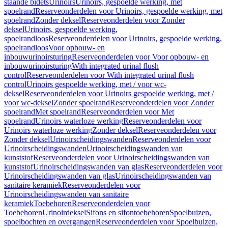
staande bidets
Urinoirs
Urinoirs, gespoelde werking, met
spoelrand
Reserveonderdelen voor Urinoirs, gespoelde werking, met
spoelrand
Zonder deksel
Reserveonderdelen voor Zonder
deksel
Urinoirs, gespoelde werking,
spoelrandloos
Reserveonderdelen voor Urinoirs, gespoelde werking,
spoelrandloos
Voor opbouw- en
inbouwurinoirsturing
Reserveonderdelen voor Voor opbouw- en
inbouwurinoirsturing
With integrated urinal flush
control
Reserveonderdelen voor With integrated urinal flush
control
Urinoirs gespoelde werking, met / voor wc-
deksel
Reserveonderdelen voor Urinoirs gespoelde werking, met /
voor wc-deksel
Zonder spoelrand
Reserveonderdelen voor Zonder
spoelrand
Met spoelrand
Reserveonderdelen voor Met
spoelrand
Urinoirs waterloze werking
Reserveonderdelen voor
Urinoirs waterloze werking
Zonder deksel
Reserveonderdelen voor
Zonder deksel
Urinoirscheidingswanden
Reserveonderdelen voor
Urinoirscheidingswanden
Urinoirscheidingswanden van
kunststof
Reserveonderdelen voor Urinoirscheidingswanden van
kunststof
Urinoirscheidingswanden van glas
Reserveonderdelen voor
Urinoirscheidingswanden van glas
Urinoirscheidingswanden van
sanitaire keramiek
Reserveonderdelen voor
Urinoirscheidingswanden van sanitaire
keramiek
Toebehoren
Reserveonderdelen voor
Toebehoren
Urinoirdeksel
Sifons en sifontoebehoren
Spoelbuizen,
spoelbochten en overgangen
Reserveonderdelen voor Spoelbuizen,