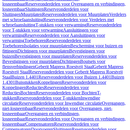
losneembaar
Reserveonderdelen voor Overgangen en verbindingen,
losneembaar
Sluitingen
Reserveonderdelen voor
Sluitingen
Muurplaten
Reserveonderdelen voor Muurplaten
Verdelers
met schroefaansluiting
Reserveonderdelen voor Verdelers met
schroefaansluiting
T-stukken voor verwarming
Reserveonderdelen
voor T-stukken voor verwarming
Aansluitingen voor
verwarming
Reserveonderdelen voor Aansluitingen voor
verwarming
Toebehoren
Reserveonderdelen voor
Toebehoren
Isolaties voor muurplaten
Bescherming voor buizen en
fittingen
Dichtingen voor muurplaten
Bevestigingen voor
buizen
Bevestigingen voor muurplaten
Reserveonderdelen voor
Bevestigingen voor muurplaten
Dichtingen
Boutsets voor
flensverbindingen
Geberit Mapress Roestvrij Staal
Geberit Mapress
Roestvrij Staal
Reserveonderdelen voor Geberit Mapress Roestvrij
Staal
Buizen 1.4401
Reserveonderdelen voor Buizen 1.4401
Buizen
1.4301
Buisstukken
Koppelingen
Reserveonderdelen voor
Koppelingen
Reducties
Reserveonderdelen voor
Reducties
Bochten
Reserveonderdelen voor Bochten
T-
stukken
Reserveonderdelen voor T-stukken
Inwendige
circulatie
Reserveonderdelen voor Inwendige circulatie
Overgangen,
niet-losneembaar
Reserveonderdelen voor Overgangen, niet-
losneembaar
Overgangen en verbindingen,
losneembaar
Reserveonderdelen voor Overgangen en verbindingen,
losneembaar
Compensatoren
Reserveonderdelen voor
Compensatoren
Doorvoeren
Sluitingen
Reserveonderdelen voor