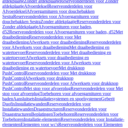
afdekplaatje
Zonder afdekplaatje
Reserveonderdelen voor Zonder
afdekplaatje
Afvoerdeksel
Reserveonderdelen voor
Afvoerdeksel
Afvoergarnituren voor douchebakken
Sestra
Reserveonderdelen voor Afvoergarnituren voor
douchebakken Sestra
Zonder afdekplaatje
Reserveonderdelen voor
Zonder afdekplaatje
Afvoergarnituren voor baden,
d52
Reserveonderdelen voor Afvoergarnituren voor baden, d52
Met
draaibediening
Reserveonderdelen voor Met
draaibediening
Afwerksets voor draaibediening
Reserveonderdelen
voor Afwerksets voor draaibediening
Met draaibediening en
watertoevoer
Reserveonderdelen voor Met draaibediening en
watertoevoer
Afwerksets voor draaibediening en
watertoevoer
Reserveonderdelen voor Afwerksets voor
draaibediening en watertoevoer
Met drukknop
PushControl
Reserveonderdelen voor Met drukknop
PushControl
Afwerksets voor drukknop
PushControl
Reserveonderdelen voor Afwerksets voor drukknop
PushControl
Met stop voor afvoerplug
Reserveonderdelen voor Met
stop voor afvoerplug
Toebehoren voor afvoergarnituren voor
baden
Aansluitsets
Installatiesystemen en spoelsystemen
Geberit
Duofix
Installatiewanden
Reserveonderdelen voor
Installatiewanden
Draagstructuren
Reserveonderdelen voor
Draagstructuren
Beplatingen
Toebehoren
Reserveonderdelen voor
Toebehoren
Installatie-elementen
Reserveonderdelen voor Installatie-
elementen
Elementen voor wc's
Reserveonderdelen voor Elementen