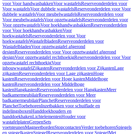
voor Voor handwasbakken
Voor wastafels
Reserveonderdelen voor
Voor wastafels
Voor dubbele wastafels
Reserveonderdelen voor Voor
dubbele wastafels
Voor meubelwastafels
Reserveonderdelen voor
Voor meubelwastafels
Voor opzetwastafels
Reserveonderdelen voor
Voor opzetwastafels
Voor hoekhandwasbakken
Reserveonderdelen
voor Voor hoekhandwasbakken
Voor
hoekwastafels
Reserveonderdelen voor Voor
hoekwastafels
Wastafelbladen
Reserveonderdelen voor
Wastafelbladen
Voor opzetwastafel afgerond
design
Reserveonderdelen voor Voor opzetwastafel afgerond
design
Voor opzetwastafel rechthoekig
Reserveonderdelen voor Voor
opzetwastafel rechthoekig
Voor
inbouwwastafel
Zijkasten
Reserveonderdelen voor Zijkasten
Lage
zijkasten
Reserveonderdelen voor Lage zijkasten
Hoge
kasten
Reserveonderdelen voor Hoge kasten
Middelhoge
kasten
Reserveonderdelen voor Middelhoge
kasten
Hangkasten
Reserveonderdelen voor Hangkasten
Meer
badkamermeubilair
Reserveonderdelen voor Meer
badkamermeubilair
Planchet
Reserveonderdelen voor
Planchet
Toebehoren
Inzetbakken voor schuiflade en
indelingsboxen
Handdoekhouders en
handdoekhaken
Lichtelementen
Houder voor
wastafelplaten
Grepen
Sets
voetsteunen
Magneetborden
Stopcontacten
Verder toebehoren
Spiegels
en spiegelkasten
Spiegel
Reserveonderdelen voor Spiegel
Met