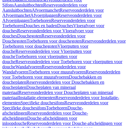
Sifons
Aansluitbochten
Reserveonderdelen voor
Aansluitbochten
Afvoermanchet
Reserveonderdelen voor
Afvoermanchet
Afvoerpluggen
Reserveonderdelen voor
Afvoerpluggen
Toebehoren
Reserveonderdelen voor
Toebehoren
Douches en baden
Douches
Vloerafvoer voor
douches
Reserveonderdelen voor Vloerafvoer voor
douches
Douchegoten
Reserveonderdelen voor
Douchegoten
Toebehoren voor douchegoten
Reserveonderdelen voor
Toebehoren voor douchegoten
Vloerputten voor
douche
Reserveonderdelen voor Vloerputten voor
douche
Toebehoren voor vloerputten voor
douche
Reserveonderdelen voor Toebehoren voor vloerputten voor
douche
Wandafvoeren
Reserveonderdelen voor
Wandafvoeren
Toebehoren voor muurafvoeren
Reserveonderdelen
voor Toebehoren voor muurafvoeren
Douchebakken en
doucheplaten
Reserveonderdelen voor Douchebakken en
doucheplaten
Doucheplaten van mineraal
materiaal
Reserveonderdelen voor Doucheplaten van mineraal
materiaal
Installatie-elementen
Reserveonderdelen voor Installatie-
elementen
Specifieke douchesifons
Reserveonderdelen voor
Specifieke douchesifons
Toebehoren
Douche-
afscheidingen
Reserveonderdelen voor Douche-
afscheidingen
Douche-afscheidingen voor
inloopdouche
Reserveonderdelen voor Douche-afscheidingen voor