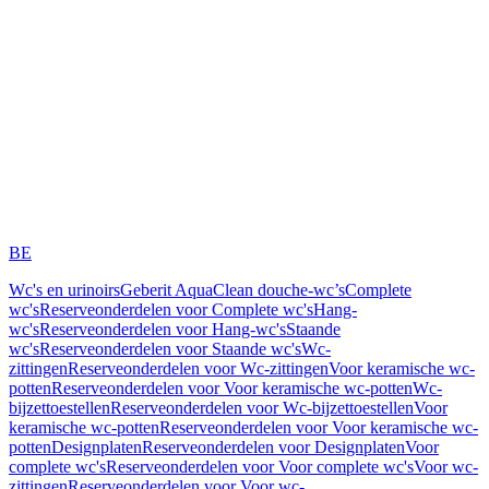
BE
Wc's en urinoirs
Geberit AquaClean douche-wc’s
Complete
wc's
Reserveonderdelen voor Complete wc's
Hang-
wc's
Reserveonderdelen voor Hang-wc's
Staande
wc's
Reserveonderdelen voor Staande wc's
Wc-
zittingen
Reserveonderdelen voor Wc-zittingen
Voor keramische wc-
potten
Reserveonderdelen voor Voor keramische wc-potten
Wc-
bijzettoestellen
Reserveonderdelen voor Wc-bijzettoestellen
Voor
keramische wc-potten
Reserveonderdelen voor Voor keramische wc-
potten
Designplaten
Reserveonderdelen voor Designplaten
Voor
complete wc's
Reserveonderdelen voor Voor complete wc's
Voor wc-
zittingen
Reserveonderdelen voor Voor wc-