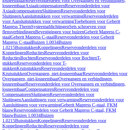
losneembaar
Reserveonderdelen voor Overgangen en verbindingen,
losneembaar
Axiaalcompensatoren
Reserveonderdelen voor
Axiaalcompensatoren
Sluitingen
Reserveonderdelen voor
Sluitingen
Aansluitstukken voor verwarming
Reserveonderdelen
voor Aansluitstukken voor verwarming
Toebehoren voor Geberit
Mapress Therm
Systeemafdichtingen
Sets schroeven voor
flensverbindingen
Bevestigingen voor buizen
Geberit Mapress C-
staal
Geberit Mapress C-staal
Reserveonderdelen voor Geberit
Mapress C-staal
Buizen 1.0034
Buizen
1.0215
Buisstukken
Koppelingen
Reserveonderdelen voor
Koppelingen
Reducties
Reserveonderdelen voor
Reducties
Bochten
Reserveonderdelen voor Bochten
T-
stukken
Reserveonderdelen voor T-
stukken
Kruisstukken
Reserveonderdelen voor
Kruisstukken
Overgangen, niet-losneembaar
Reserveonderdelen voor
Overgangen, niet-losneembaar
Overgangen en verbindingen,
losneembaar
Reserveonderdelen voor Overgangen en verbindingen,
losneembaar
Compensatoren
Reserveonderdelen voor
Compensatoren
Sluitingen
Reserveonderdelen voor
Sluitingen
Aansluitingen voor verwarming
Reserveonderdelen voor
Aansluitingen voor verwarming
Geberit Mapress C-staal, FKM
blauw
Reserveonderdelen voor Geberit Mapress C-staal, FKM
blauw
Buizen 1.0034
Buizen
1.0215
Buisstukken
Koppelingen
Reserveonderdelen voor
Koppelingen
Reducties
Reserveonderdelen voor