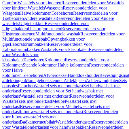
Comfort
Wastafels voor kinderen
Reserveonderdelen voor Wastafels
voor kinderen
Wastafels
Wasgoten
Reserveonderdelen voor
Wasgoten
Halve kolommen
Toebehoren
Reserveonderdelen voor
Toebehoren
Andere wastafels
Reserveonderdelen voor Andere
wastafels
Uitgietbakken
Reserveonderdelen voor
Uitgietbakken
Uitstortgootstenen
Reserveonderdelen voor
Uitstortgootstenen
Multifunctionele wasbak
Reserveonderdelen voor
Multifunctionele wasbak
Opvangbakken voor
gips
Laboratoriumbakken
Reserveonderdelen voor
Laboratoriumbakken
Wastafels voor klaslokalen
Reserveonderdelen
voor Wastafels voor
klaslokalen
Toebehoren
Kolommen
Reserveonderdelen voor
Kolommen
Staande kolommen
Halve kolommen
Reserveonderdelen
voor Halve
kolommen
Toebehoren
Afvoerdeksel
Handdoekhouder
Bevestigingsmat
afdekkingen
Montagehoeksteunen
Afdeklijsten
Achterwandplaten
Sets
consoles
Planchet
Wastafel sets met onderkast
Set handwasbak met
onderkast
Reserveonderdelen voor Set handwasbak met
onderkast
Wastafel sets met onderkast
Reserveonderdelen voor
Wastafel sets met onderkast
Meubelwastafel sets met
onderkast
Reserveonderdelen voor Meubelwastafel sets met
onderkast
Inbouwwastafel sets met onderkast
Reserveonderdelen
voor Inbouwwastafel sets met
onderkast
Badkamermeubilair
Wastafelonderkasten
Reserveonderdelen
voor Wastafelonderkasten
Voor handwasbakken
Reserveonderdelen