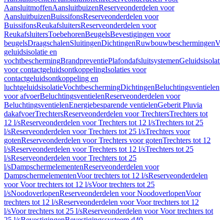
Aansluitmoffen
Aansluitbuizen
Reserveonderdelen voor
Aansluitbuizen
Buissifons
Reserveonderdelen voor
Buissifons
Reukafsluiters
Reserveonderdelen voor
Reukafsluiters
Toebehoren
Beugels
Bevestigingen voor
beugels
Draagschalen
Sluitingen
Dichtingen
Ruwbouwbeschermingen
V
geluidsisolatie en
vochtbescherming
Brandpreventie
Plafondafsluitsystemen
Geluidsisolat
voor contactgeluidsontkoppeling
Isolaties voor
contactgeluidsontkoppeling en
luchtgeluidsisolatie
Vochtbescherming
Dichtingen
Beluchtingsventielen
voor afvoer
Beluchtingsventielen
Reserveonderdelen voor
Beluchtingsventielen
Energiebesparende ventielen
Geberit Pluvia
dakafvoer
Trechters
Reserveonderdelen voor Trechters
Trechters tot
12 l/s
Reserveonderdelen voor Trechters tot 12 l/s
Trechters tot 25
l/s
Reserveonderdelen voor Trechters tot 25 l/s
Trechters voor
goten
Reserveonderdelen voor Trechters voor goten
Trechters tot 12
l/s
Reserveonderdelen voor Trechters tot 12 l/s
Trechters tot 25
l/s
Reserveonderdelen voor Trechters tot 25
l/s
Dampschermelementen
Reserveonderdelen voor
Dampschermelementen
Voor trechters tot 12 l/s
Reserveonderdelen
voor Voor trechters tot 12 l/s
Voor trechters tot 25
l/s
Noodoverlopen
Reserveonderdelen voor Noodoverlopen
Voor
trechters tot 12 l/s
Reserveonderdelen voor Voor trechters tot 12
l/s
Voor trechters tot 25 l/s
Reserveonderdelen voor Voor trechters tot
25 l/s
Bevestigingen
Bevestigingssysteem d40–