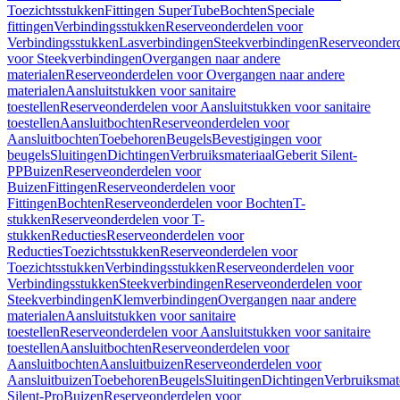
Toezichtsstukken
Fittingen SuperTube
Bochten
Speciale
fittingen
Verbindingsstukken
Reserveonderdelen voor
Verbindingsstukken
Lasverbindingen
Steekverbindingen
Reserveonder
voor Steekverbindingen
Overgangen naar andere
materialen
Reserveonderdelen voor Overgangen naar andere
materialen
Aansluitstukken voor sanitaire
toestellen
Reserveonderdelen voor Aansluitstukken voor sanitaire
toestellen
Aansluitbochten
Reserveonderdelen voor
Aansluitbochten
Toebehoren
Beugels
Bevestigingen voor
beugels
Sluitingen
Dichtingen
Verbruiksmateriaal
Geberit Silent-
PP
Buizen
Reserveonderdelen voor
Buizen
Fittingen
Reserveonderdelen voor
Fittingen
Bochten
Reserveonderdelen voor Bochten
T-
stukken
Reserveonderdelen voor T-
stukken
Reducties
Reserveonderdelen voor
Reducties
Toezichtsstukken
Reserveonderdelen voor
Toezichtsstukken
Verbindingsstukken
Reserveonderdelen voor
Verbindingsstukken
Steekverbindingen
Reserveonderdelen voor
Steekverbindingen
Klemverbindingen
Overgangen naar andere
materialen
Aansluitstukken voor sanitaire
toestellen
Reserveonderdelen voor Aansluitstukken voor sanitaire
toestellen
Aansluitbochten
Reserveonderdelen voor
Aansluitbochten
Aansluitbuizen
Reserveonderdelen voor
Aansluitbuizen
Toebehoren
Beugels
Sluitingen
Dichtingen
Verbruiksmat
Silent-Pro
Buizen
Reserveonderdelen voor