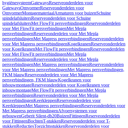
hygiënesysteem
Gateways
Reserveonderdelen voor
Gateways
Omvormer
Reserveonderdelen voor
Omvormer
Montagemateriaal
Armaturen voor buizen
Schuine
spindelafsluiters
Reserveonderdelen voor Schuine
spindelafsluiters
Met FlowFit persverbindingen
Reserveonderdelen
voor Met FlowFit persverbindingen
Met Mepla
persverbindingen
Reserveonderdelen voor Met Mepla
persverbindingen
Met Mapress persverbindingen
Reserveonderdelen
voor Met Mapress persverbindingen
Kogelkranen
Reserveonderdelen
voor Kogelkranen
Met FlowFit persverbindingen
Reserveonderdelen
voor Met FlowFit persverbindingen
Met Mepla
persverbindingen
Reserveonderdelen voor Met Mepla
persverbindingen
Met Mapress persverbindingen
Reserveonderdelen
voor Met Mapress persverbindingen
Met Mapress persverbindingen,
FKM blauw
Reserveonderdelen voor Met Mapress
persverbindingen, FKM blauw
Kogelkranen voor
inbouwmontage
Reserveonderdelen voor Kogelkranen voor
inbouwmontage
Met FlowFit persverbindingen
Met Mepla
persverbindingen
Reserveonderdelen voor Met Mepla
persverbindingen
Keerkleppen
Reserveonderdelen voor
Keerkleppen
Met Mapress persverbindingen
Reserveonderdelen voor
Met Mapress persverbindingen
Afvoersystemen voor
gebouwen
Geberit Silent-db20
Buizen
Fittingen
Reserveonderdelen
voor Fittingen
Bochten
T-stukken
Reserveonderdelen voor T-
stukken
Reducties
Toezichtsstukken
Reserveonderdelen voor