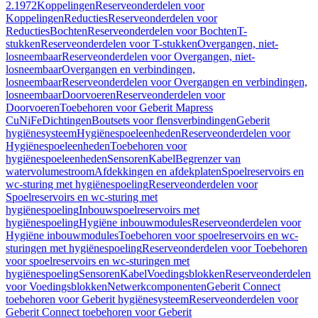
2.1972
Koppelingen
Reserveonderdelen voor
Koppelingen
Reducties
Reserveonderdelen voor
Reducties
Bochten
Reserveonderdelen voor Bochten
T-
stukken
Reserveonderdelen voor T-stukken
Overgangen, niet-
losneembaar
Reserveonderdelen voor Overgangen, niet-
losneembaar
Overgangen en verbindingen,
losneembaar
Reserveonderdelen voor Overgangen en verbindingen,
losneembaar
Doorvoeren
Reserveonderdelen voor
Doorvoeren
Toebehoren voor Geberit Mapress
CuNiFe
Dichtingen
Boutsets voor flensverbindingen
Geberit
hygiënesysteem
Hygiënespoeleenheden
Reserveonderdelen voor
Hygiënespoeleenheden
Toebehoren voor
hygiënespoeleenheden
Sensoren
Kabel
Begrenzer van
watervolumestroom
Afdekkingen en afdekplaten
Spoelreservoirs en
wc-sturing met hygiënespoeling
Reserveonderdelen voor
Spoelreservoirs en wc-sturing met
hygiënespoeling
Inbouwspoelreservoirs met
hygiënespoeling
Hygiëne inbouwmodules
Reserveonderdelen voor
Hygiëne inbouwmodules
Toebehoren voor spoelreservoirs en wc-
sturingen met hygiënespoeling
Reserveonderdelen voor Toebehoren
voor spoelreservoirs en wc-sturingen met
hygiënespoeling
Sensoren
Kabel
Voedingsblokken
Reserveonderdelen
voor Voedingsblokken
Netwerkcomponenten
Geberit Connect
toebehoren voor Geberit hygiënesysteem
Reserveonderdelen voor
Geberit Connect toebehoren voor Geberit