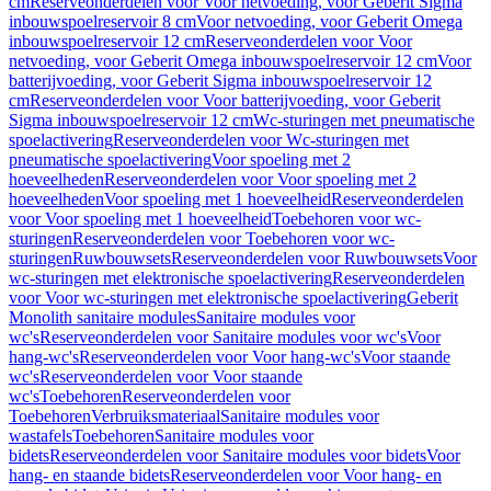
cm
Reserveonderdelen voor Voor netvoeding, voor Geberit Sigma
inbouwspoelreservoir 8 cm
Voor netvoeding, voor Geberit Omega
inbouwspoelreservoir 12 cm
Reserveonderdelen voor Voor
netvoeding, voor Geberit Omega inbouwspoelreservoir 12 cm
Voor
batterijvoeding, voor Geberit Sigma inbouwspoelreservoir 12
cm
Reserveonderdelen voor Voor batterijvoeding, voor Geberit
Sigma inbouwspoelreservoir 12 cm
Wc-sturingen met pneumatische
spoelactivering
Reserveonderdelen voor Wc-sturingen met
pneumatische spoelactivering
Voor spoeling met 2
hoeveelheden
Reserveonderdelen voor Voor spoeling met 2
hoeveelheden
Voor spoeling met 1 hoeveelheid
Reserveonderdelen
voor Voor spoeling met 1 hoeveelheid
Toebehoren voor wc-
sturingen
Reserveonderdelen voor Toebehoren voor wc-
sturingen
Ruwbouwsets
Reserveonderdelen voor Ruwbouwsets
Voor
wc-sturingen met elektronische spoelactivering
Reserveonderdelen
voor Voor wc-sturingen met elektronische spoelactivering
Geberit
Monolith sanitaire modules
Sanitaire modules voor
wc's
Reserveonderdelen voor Sanitaire modules voor wc's
Voor
hang-wc's
Reserveonderdelen voor Voor hang-wc's
Voor staande
wc's
Reserveonderdelen voor Voor staande
wc's
Toebehoren
Reserveonderdelen voor
Toebehoren
Verbruiksmateriaal
Sanitaire modules voor
wastafels
Toebehoren
Sanitaire modules voor
bidets
Reserveonderdelen voor Sanitaire modules voor bidets
Voor
hang- en staande bidets
Reserveonderdelen voor Voor hang- en