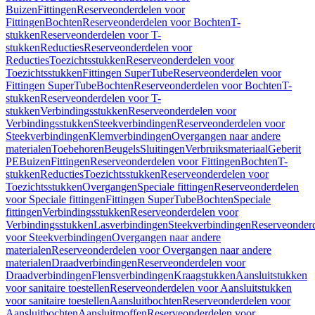
Buizen
Fittingen
Reserveonderdelen voor
Fittingen
Bochten
Reserveonderdelen voor Bochten
T-
stukken
Reserveonderdelen voor T-
stukken
Reducties
Reserveonderdelen voor
Reducties
Toezichtsstukken
Reserveonderdelen voor
Toezichtsstukken
Fittingen SuperTube
Reserveonderdelen voor
Fittingen SuperTube
Bochten
Reserveonderdelen voor Bochten
T-
stukken
Reserveonderdelen voor T-
stukken
Verbindingsstukken
Reserveonderdelen voor
Verbindingsstukken
Steekverbindingen
Reserveonderdelen voor
Steekverbindingen
Klemverbindingen
Overgangen naar andere
materialen
Toebehoren
Beugels
Sluitingen
Verbruiksmateriaal
Geberit
PE
Buizen
Fittingen
Reserveonderdelen voor Fittingen
Bochten
T-
stukken
Reducties
Toezichtsstukken
Reserveonderdelen voor
Toezichtsstukken
Overgangen
Speciale fittingen
Reserveonderdelen
voor Speciale fittingen
Fittingen SuperTube
Bochten
Speciale
fittingen
Verbindingsstukken
Reserveonderdelen voor
Verbindingsstukken
Lasverbindingen
Steekverbindingen
Reserveonder
voor Steekverbindingen
Overgangen naar andere
materialen
Reserveonderdelen voor Overgangen naar andere
materialen
Draadverbindingen
Reserveonderdelen voor
Draadverbindingen
Flensverbindingen
Kraagstukken
Aansluitstukken
voor sanitaire toestellen
Reserveonderdelen voor Aansluitstukken
voor sanitaire toestellen
Aansluitbochten
Reserveonderdelen voor
Aansluitbochten
Aansluitmoffen
Reserveonderdelen voor