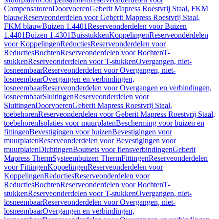
Compensatoren
Doorvoeren
Geberit Mapress Roestvrij Staal, FKM
blauw
Reserveonderdelen voor Geberit Mapress Roestvrij Staal,
FKM blauw
Buizen 1.4401
Reserveonderdelen voor Buizen
1.4401
Buizen 1.4301
Buisstukken
Koppelingen
Reserveonderdelen
voor Koppelingen
Reducties
Reserveonderdelen voor
Reducties
Bochten
Reserveonderdelen voor Bochten
T-
stukken
Reserveonderdelen voor T-stukken
Overgangen, niet-
losneembaar
Reserveonderdelen voor Overgangen, niet-
losneembaar
Overgangen en verbindingen,
losneembaar
Reserveonderdelen voor Overgangen en verbindingen,
losneembaar
Sluitingen
Reserveonderdelen voor
Sluitingen
Doorvoeren
Geberit Mapress Roestvrij Staal,
toebehoren
Reserveonderdelen voor Geberit Mapress Roestvrij Staal,
toebehoren
Isolaties voor muurplaten
Bescherming voor buizen en
fittingen
Bevestigingen voor buizen
Bevestigingen voor
muurplaten
Reserveonderdelen voor Bevestigingen voor
muurplaten
Dichtingen
Boutsets voor flensverbindingen
Geberit
Mapress Therm
Systeembuizen Therm
Fittingen
Reserveonderdelen
voor Fittingen
Koppelingen
Reserveonderdelen voor
Koppelingen
Reducties
Reserveonderdelen voor
Reducties
Bochten
Reserveonderdelen voor Bochten
T-
stukken
Reserveonderdelen voor T-stukken
Overgangen, niet-
losneembaar
Reserveonderdelen voor Overgangen, niet-
losneembaar
Overgangen en verbindingen,