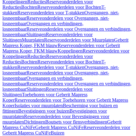
Koppelingen
Reducties
Reserveonderdelen voor
Reducties
Bochten
Reserveonderdelen voor Bochten
T-
stukken
Reserveonderdelen voor T-stukken
Overgangen, niet-
losneembaar
Reserveonderdelen voor Overgangen, niet-
losneembaar
Overgangen en verbindingen,
losneembaar
Reserveonderdelen voor Overgangen en verbindingen,
losneembaar
Sluitingen
Reserveonderdelen voor
Sluitingen
Muurplaten
Reserveonderdelen voor Muurplaten
Geberit
Mapress Koper, FKM blauw
Reserveonderdelen voor Geberit
Mapress Koper, FKM blauw
Koppelingen
Reserveonderdelen voor
Koppelingen
Reducties
Reserveonderdelen voor
Reducties
Bochten
Reserveonderdelen voor Bochten
T-
stukken
Reserveonderdelen voor T-stukken
Overgangen, niet-
losneembaar
Reserveonderdelen voor Overgangen, niet-
losneembaar
Overgangen en verbindingen,
losneembaar
Reserveonderdelen voor Overgangen en verbindingen,
losneembaar
Sluitingen
Reserveonderdelen voor
Sluitingen
Toebehoren voor Geberit Mapress
Koper
Reserveonderdelen voor Toebehoren voor Geberit Mapress
Koper
Isolaties voor muurplaten
Bescherming voor buizen en
fittingen
Bevestigingen voor buizen
Bevestigingen voor
muurplaten
Reserveonderdelen voor Bevestigingen voor
muurplaten
Dichtingen
Boutsets voor flensverbindingen
Geberit
Mapress CuNiFe
Geberit Mapress CuNiFe
Reserveonderdelen voor
Geberit Mapress CuNiFe
Buizen