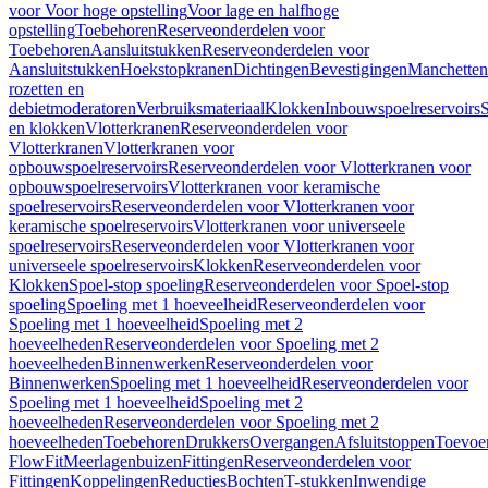
voor Voor hoge opstelling
Voor lage en halfhoge
opstelling
Toebehoren
Reserveonderdelen voor
Toebehoren
Aansluitstukken
Reserveonderdelen voor
Aansluitstukken
Hoekstopkranen
Dichtingen
Bevestigingen
Manchetten
rozetten en
debietmoderatoren
Verbruiksmateriaal
Klokken
Inbouwspoelreservoirs
en klokken
Vlotterkranen
Reserveonderdelen voor
Vlotterkranen
Vlotterkranen voor
opbouwspoelreservoirs
Reserveonderdelen voor Vlotterkranen voor
opbouwspoelreservoirs
Vlotterkranen voor keramische
spoelreservoirs
Reserveonderdelen voor Vlotterkranen voor
keramische spoelreservoirs
Vlotterkranen voor universeele
spoelreservoirs
Reserveonderdelen voor Vlotterkranen voor
universeele spoelreservoirs
Klokken
Reserveonderdelen voor
Klokken
Spoel-stop spoeling
Reserveonderdelen voor Spoel-stop
spoeling
Spoeling met 1 hoeveelheid
Reserveonderdelen voor
Spoeling met 1 hoeveelheid
Spoeling met 2
hoeveelheden
Reserveonderdelen voor Spoeling met 2
hoeveelheden
Binnenwerken
Reserveonderdelen voor
Binnenwerken
Spoeling met 1 hoeveelheid
Reserveonderdelen voor
Spoeling met 1 hoeveelheid
Spoeling met 2
hoeveelheden
Reserveonderdelen voor Spoeling met 2
hoeveelheden
Toebehoren
Drukkers
Overgangen
Afsluitstoppen
Toevoe
FlowFit
Meerlagenbuizen
Fittingen
Reserveonderdelen voor
Fittingen
Koppelingen
Reducties
Bochten
T-stukken
Inwendige