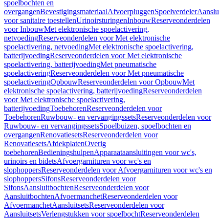
spoelbochten en
overgangen
Bevestigingsmateriaal
Afvoerpluggen
Spoelverdeler
Aanslu
voor sanitaire toestellen
Urinoirsturingen
Inbouw
Reserveonderdelen
voor Inbouw
Met elektronische spoelactivering,
netvoeding
Reserveonderdelen voor Met elektronische
spoelactivering, netvoeding
Met elektronische spoelactivering,
batterijvoeding
Reserveonderdelen voor Met elektronische
spoelactivering, batterijvoeding
Met pneumatische
spoelactivering
Reserveonderdelen voor Met pneumatische
spoelactivering
Opbouw
Reserveonderdelen voor Opbouw
Met
elektronische spoelactivering, batterijvoeding
Reserveonderdelen
voor Met elektronische spoelactivering,
batterijvoeding
Toebehoren
Reserveonderdelen voor
Toebehoren
Ruwbouw- en vervangingssets
Reserveonderdelen voor
Ruwbouw- en vervangingssets
Spoelbuizen, spoelbochten en
overgangen
Renovatiesets
Reserveonderdelen voor
Renovatiesets
Afdekplaten
Overig
toebehoren
Bedieningshulpen
Apparaataansluitingen voor wc's,
urinoirs en bidets
Afvoergarnituren voor wc's en
slophoppers
Reserveonderdelen voor Afvoergarnituren voor wc's en
slophoppers
Sifons
Reserveonderdelen voor
Sifons
Aansluitbochten
Reserveonderdelen voor
Aansluitbochten
Afvoermanchet
Reserveonderdelen voor
Afvoermanchet
Aansluitsets
Reserveonderdelen voor
Aansluitsets
Verlengstukken voor spoelbocht
Reserveonderdelen