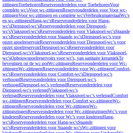
zittingen
Toebehoren
Reserveonderdelen voor Toebehoren
Voor
complete wc's
Voor wc-zittingen
Reserveonderdelen voor Voor wc-
zittingen
Voor wc-zittingen en complete wc's
Verbruiksmateriaal
Wc's
en wc-zittingen
Hang-wc's
Reserveonderdelen voor Hang-
wc's
Diepspoel-wc's
Reserveonderdelen voor Diepspoel-
wc's
Vlakspoel-wc's
Reserveonderdelen voor Vlakspoel-wc's
Staande
wc's
Reserveonderdelen voor Staande wc's
Diepspoel-wc’s voor
opzet spoelreservoir
Reserveonderdelen voor Diepspoel-wc’s voor
opzet spoelreservoir
Diepspoel-wc's
Reserveonderdelen voor
Diepspoel-wc's
Vlakspoel-wc's
Reserveonderdelen voor Vlakspoel-
wc's
Opbouwspoelreservoirs voor wc's, van sanitaire keramiek
Te
bevestigen op de wc-pot
Wc-zittingen
Reserveonderdelen voor Wc-
zittingen
Wc-zittingen
Reserveonderdelen voor Wc-zittingen
Comfort-
wc's
Reserveonderdelen voor Comfort-wc's
Diepspoel-wc’s
verhoogd
Reserveonderdelen voor Diepspoel-wc’s
verhoogd
Diepspoel-wc's verlengd
Reserveonderdelen voor
Diepspoel-wc's verlengd
Vlakspoel-wc’s
verlengd
Reserveonderdelen voor Vlakspoel-wc’s verlengd
Comfort
wc-zittingen
Reserveonderdelen voor Comfort wc-zittingen
Wc-
zittingen
Reserveonderdelen voor Wc-zittingen
Wc-
zittingsringen
Reserveonderdelen voor Wc-zittingsringen
Wc’s voor
kinderen
Reserveonderdelen voor Wc’s voor kinderen
Hang-
wc's
Reserveonderdelen voor Hang-wc's
Staande
wc's
Reserveonderdelen voor Staande wc's
Wc-zittingen voor
kinderen
Reserveonderdelen voor Wc-zittingen voor kinderen
Wc-