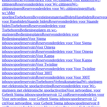
zittingen
Reserveonderdelen voor Wc-zittingen
Wc-
zittingsringen
Reserveonderdelen voor Wc-zittingsringen
Hurk-
wc’s
Met
spoeling
Toebehoren
Bevestigingsmateriaal
Bidets
Hangbidets
Reserveo
voor Hangbidets
Staande bidets
Reserveonderdelen voor Staande
bidets
Toebehoren
Reserveonderdelen voor
Toebehoren
Bedieningsplaten en wc-
sturingen
Bedieningsplaten
Reserveonderdelen voor
Bedieningsplaten
Voor Sigma
inbouwspoelreservoirs
Reserveonderdelen voor Voor Sigma
inbouwspoelreservoirs
Voor Omega
inbouwspoelreservoirs
Reserveonderdelen voor Voor Omega
inbouwspoelreservoirs
Voor Kappa
inbouwspoelreservoirs
Reserveonderdelen voor Voor Kappa
inbouwspoelreservoirs
Voor Twinline
inbouwspoelreservoirs
Reserveonderdelen voor Voor Twinline
inbouwspoelreservoirs
Voor 300T
inbouwspoelreservoirs
Reserveonderdelen voor Voor 300T
inbouwspoelreservoirs
Toebehoren
Verbruiksmateriaal
Wc-sturingen
met elektronische spoelactivering
Reserveonderdelen voor Wc-
sturingen met elektronische spoelactivering
Voor netvoeding, voor
Geberit Sigma inbouwspoelreservoir 12 cm
Reserveonderdelen voor
Voor netvoeding, voor Geberit Sigma inbouwspoelreservoir 12
cm
Voor netvoeding, voor Geberit Sigma inbouwspoelreservoir 8