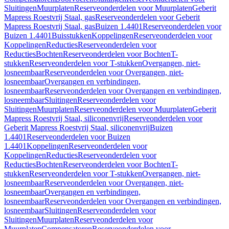
Sluitingen
Muurplaten
Reserveonderdelen voor Muurplaten
Geberit
Mapress Roestvrij Staal, gas
Reserveonderdelen voor Geberit
Mapress Roestvrij Staal, gas
Buizen 1.4401
Reserveonderdelen voor
Buizen 1.4401
Buisstukken
Koppelingen
Reserveonderdelen voor
Koppelingen
Reducties
Reserveonderdelen voor
Reducties
Bochten
Reserveonderdelen voor Bochten
T-
stukken
Reserveonderdelen voor T-stukken
Overgangen, niet-
losneembaar
Reserveonderdelen voor Overgangen, niet-
losneembaar
Overgangen en verbindingen,
losneembaar
Reserveonderdelen voor Overgangen en verbindingen,
losneembaar
Sluitingen
Reserveonderdelen voor
Sluitingen
Muurplaten
Reserveonderdelen voor Muurplaten
Geberit
Mapress Roestvrij Staal, siliconenvrij
Reserveonderdelen voor
Geberit Mapress Roestvrij Staal, siliconenvrij
Buizen
1.4401
Reserveonderdelen voor Buizen
1.4401
Koppelingen
Reserveonderdelen voor
Koppelingen
Reducties
Reserveonderdelen voor
Reducties
Bochten
Reserveonderdelen voor Bochten
T-
stukken
Reserveonderdelen voor T-stukken
Overgangen, niet-
losneembaar
Reserveonderdelen voor Overgangen, niet-
losneembaar
Overgangen en verbindingen,
losneembaar
Reserveonderdelen voor Overgangen en verbindingen,
losneembaar
Sluitingen
Reserveonderdelen voor
Sluitingen
Muurplaten
Reserveonderdelen voor
Muurplaten
Compensatoren
Reserveonderdelen voor