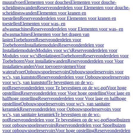
muurafvoer
Elementen voor douches
Elementen voor douche-
scheidingswanden
Reserveonderdelen voor Elementen voor douche-
scheidingswanden
Elementen voor kranen en
toestellen
Reserveonderdelen voor Elementen voor kranen en
toestellen
Elementen voor was- en
afwasmachines
Reserveonderdelen voor Elementen voor was- en
afwasmachines
Elementen voor het dragen van
lasten
Toebehoren
Reserveonderdelen voor
Toebehoren
Installatiemodules
Reserveonderdelen voor
Installatiemodules
Modules voor wc's
Reserveonderdelen voor
Modules voor wc's
Beplatingen
Toebehoren
Reserveonderdelen voor
Toebehoren
Voor installatiewanden
Reserveonderdelen voor Voor
installatiewanden
Voor toevoersystemen
Voor
waterafvoer
Opbouwspoelreservoirs
Opbouwspoelreservoirs voor
wc's, van kunststof
Reserveonderdelen voor Opbouwspoelreservoirs
voor wc's, van kunststof
Te bevestigen op de wc-
pot
Reserveonderdelen voor Te bevestigen op de wc-pot
Voor hoge
opstelling
Reserveonderdelen voor Voor hoge opstelling
Voor lage en
halfhoge opstelling
Reserveonderdelen voor Voor lage en halfhoge
opstelling
Opbouwspoelreservoirs voor wc's, van sanitaire
keramiek
Reserveonderdelen voor Opbouwspoelreservoirs voor
wc's, van sanitaire keramiek
Te bevestigen op de wc-
pot
Reserveonderdelen voor Te bevestigen op de wc-pot
Spoelbuizen
voor opbouwspoelreservoirs
Reserveonderdelen voor Spoelbuizen
voor opbouwspoelreservoirs
Voor hoge opstelling
Reserveonderdelen