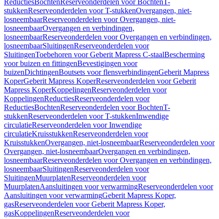
Reducties
Bochten
Reserveonderdelen voor Bochten
T-
stukken
Reserveonderdelen voor T-stukken
Overgangen, niet-
losneembaar
Reserveonderdelen voor Overgangen, niet-
losneembaar
Overgangen en verbindingen,
losneembaar
Reserveonderdelen voor Overgangen en verbindingen,
losneembaar
Sluitingen
Reserveonderdelen voor
Sluitingen
Toebehoren voor Geberit Mapress C-staal
Bescherming
voor buizen en fittingen
Bevestigingen voor
buizen
Dichtingen
Boutsets voor flensverbindingen
Geberit Mapress
Koper
Geberit Mapress Koper
Reserveonderdelen voor Geberit
Mapress Koper
Koppelingen
Reserveonderdelen voor
Koppelingen
Reducties
Reserveonderdelen voor
Reducties
Bochten
Reserveonderdelen voor Bochten
T-
stukken
Reserveonderdelen voor T-stukken
Inwendige
circulatie
Reserveonderdelen voor Inwendige
circulatie
Kruisstukken
Reserveonderdelen voor
Kruisstukken
Overgangen, niet-losneembaar
Reserveonderdelen voor
Overgangen, niet-losneembaar
Overgangen en verbindingen,
losneembaar
Reserveonderdelen voor Overgangen en verbindingen,
losneembaar
Sluitingen
Reserveonderdelen voor
Sluitingen
Muurplaten
Reserveonderdelen voor
Muurplaten
Aansluitingen voor verwarming
Reserveonderdelen voor
Aansluitingen voor verwarming
Geberit Mapress Koper,
gas
Reserveonderdelen voor Geberit Mapress Koper,
gas
Koppelingen
Reserveonderdelen voor