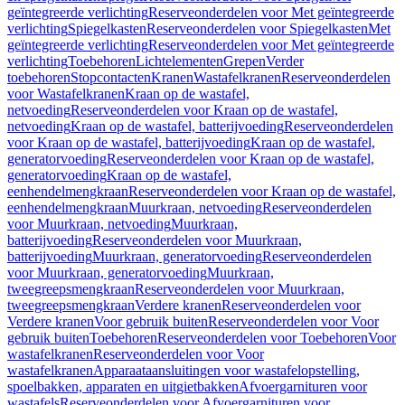
geïntegreerde verlichting
Reserveonderdelen voor Met geïntegreerde
verlichting
Spiegelkasten
Reserveonderdelen voor Spiegelkasten
Met
geïntegreerde verlichting
Reserveonderdelen voor Met geïntegreerde
verlichting
Toebehoren
Lichtelementen
Grepen
Verder
toebehoren
Stopcontacten
Kranen
Wastafelkranen
Reserveonderdelen
voor Wastafelkranen
Kraan op de wastafel,
netvoeding
Reserveonderdelen voor Kraan op de wastafel,
netvoeding
Kraan op de wastafel, batterijvoeding
Reserveonderdelen
voor Kraan op de wastafel, batterijvoeding
Kraan op de wastafel,
generatorvoeding
Reserveonderdelen voor Kraan op de wastafel,
generatorvoeding
Kraan op de wastafel,
eenhendelmengkraan
Reserveonderdelen voor Kraan op de wastafel,
eenhendelmengkraan
Muurkraan, netvoeding
Reserveonderdelen
voor Muurkraan, netvoeding
Muurkraan,
batterijvoeding
Reserveonderdelen voor Muurkraan,
batterijvoeding
Muurkraan, generatorvoeding
Reserveonderdelen
voor Muurkraan, generatorvoeding
Muurkraan,
tweegreepsmengkraan
Reserveonderdelen voor Muurkraan,
tweegreepsmengkraan
Verdere kranen
Reserveonderdelen voor
Verdere kranen
Voor gebruik buiten
Reserveonderdelen voor Voor
gebruik buiten
Toebehoren
Reserveonderdelen voor Toebehoren
Voor
wastafelkranen
Reserveonderdelen voor Voor
wastafelkranen
Apparaataansluitingen voor wastafelopstelling,
spoelbakken, apparaten en uitgietbakken
Afvoergarnituren voor
wastafels
Reserveonderdelen voor Afvoergarnituren voor