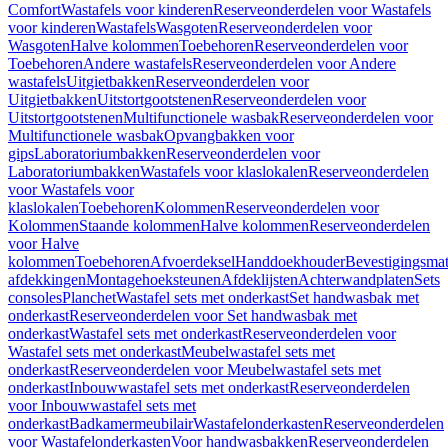
Comfort
Wastafels voor kinderen
Reserveonderdelen voor Wastafels
voor kinderen
Wastafels
Wasgoten
Reserveonderdelen voor
Wasgoten
Halve kolommen
Toebehoren
Reserveonderdelen voor
Toebehoren
Andere wastafels
Reserveonderdelen voor Andere
wastafels
Uitgietbakken
Reserveonderdelen voor
Uitgietbakken
Uitstortgootstenen
Reserveonderdelen voor
Uitstortgootstenen
Multifunctionele wasbak
Reserveonderdelen voor
Multifunctionele wasbak
Opvangbakken voor
gips
Laboratoriumbakken
Reserveonderdelen voor
Laboratoriumbakken
Wastafels voor klaslokalen
Reserveonderdelen
voor Wastafels voor
klaslokalen
Toebehoren
Kolommen
Reserveonderdelen voor
Kolommen
Staande kolommen
Halve kolommen
Reserveonderdelen
voor Halve
kolommen
Toebehoren
Afvoerdeksel
Handdoekhouder
Bevestigingsmat
afdekkingen
Montagehoeksteunen
Afdeklijsten
Achterwandplaten
Sets
consoles
Planchet
Wastafel sets met onderkast
Set handwasbak met
onderkast
Reserveonderdelen voor Set handwasbak met
onderkast
Wastafel sets met onderkast
Reserveonderdelen voor
Wastafel sets met onderkast
Meubelwastafel sets met
onderkast
Reserveonderdelen voor Meubelwastafel sets met
onderkast
Inbouwwastafel sets met onderkast
Reserveonderdelen
voor Inbouwwastafel sets met
onderkast
Badkamermeubilair
Wastafelonderkasten
Reserveonderdelen
voor Wastafelonderkasten
Voor handwasbakken
Reserveonderdelen