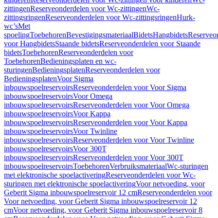
zittingen
Reserveonderdelen voor Wc-zittingen
Wc-
zittingsringen
Reserveonderdelen voor Wc-zittingsringen
Hurk-
wc’s
Met
spoeling
Toebehoren
Bevestigingsmateriaal
Bidets
Hangbidets
Reserveo
voor Hangbidets
Staande bidets
Reserveonderdelen voor Staande
bidets
Toebehoren
Reserveonderdelen voor
Toebehoren
Bedieningsplaten en wc-
sturingen
Bedieningsplaten
Reserveonderdelen voor
Bedieningsplaten
Voor Sigma
inbouwspoelreservoirs
Reserveonderdelen voor Voor Sigma
inbouwspoelreservoirs
Voor Omega
inbouwspoelreservoirs
Reserveonderdelen voor Voor Omega
inbouwspoelreservoirs
Voor Kappa
inbouwspoelreservoirs
Reserveonderdelen voor Voor Kappa
inbouwspoelreservoirs
Voor Twinline
inbouwspoelreservoirs
Reserveonderdelen voor Voor Twinline
inbouwspoelreservoirs
Voor 300T
inbouwspoelreservoirs
Reserveonderdelen voor Voor 300T
inbouwspoelreservoirs
Toebehoren
Verbruiksmateriaal
Wc-sturingen
met elektronische spoelactivering
Reserveonderdelen voor Wc-
sturingen met elektronische spoelactivering
Voor netvoeding, voor
Geberit Sigma inbouwspoelreservoir 12 cm
Reserveonderdelen voor
Voor netvoeding, voor Geberit Sigma inbouwspoelreservoir 12
cm
Voor netvoeding, voor Geberit Sigma inbouwspoelreservoir 8