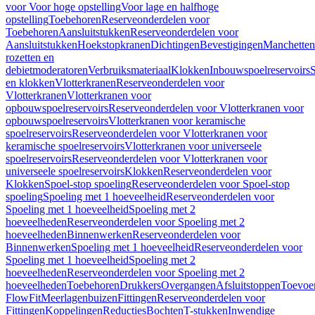
voor Voor hoge opstelling
Voor lage en halfhoge
opstelling
Toebehoren
Reserveonderdelen voor
Toebehoren
Aansluitstukken
Reserveonderdelen voor
Aansluitstukken
Hoekstopkranen
Dichtingen
Bevestigingen
Manchetten
rozetten en
debietmoderatoren
Verbruiksmateriaal
Klokken
Inbouwspoelreservoirs
en klokken
Vlotterkranen
Reserveonderdelen voor
Vlotterkranen
Vlotterkranen voor
opbouwspoelreservoirs
Reserveonderdelen voor Vlotterkranen voor
opbouwspoelreservoirs
Vlotterkranen voor keramische
spoelreservoirs
Reserveonderdelen voor Vlotterkranen voor
keramische spoelreservoirs
Vlotterkranen voor universeele
spoelreservoirs
Reserveonderdelen voor Vlotterkranen voor
universeele spoelreservoirs
Klokken
Reserveonderdelen voor
Klokken
Spoel-stop spoeling
Reserveonderdelen voor Spoel-stop
spoeling
Spoeling met 1 hoeveelheid
Reserveonderdelen voor
Spoeling met 1 hoeveelheid
Spoeling met 2
hoeveelheden
Reserveonderdelen voor Spoeling met 2
hoeveelheden
Binnenwerken
Reserveonderdelen voor
Binnenwerken
Spoeling met 1 hoeveelheid
Reserveonderdelen voor
Spoeling met 1 hoeveelheid
Spoeling met 2
hoeveelheden
Reserveonderdelen voor Spoeling met 2
hoeveelheden
Toebehoren
Drukkers
Overgangen
Afsluitstoppen
Toevoe
FlowFit
Meerlagenbuizen
Fittingen
Reserveonderdelen voor
Fittingen
Koppelingen
Reducties
Bochten
T-stukken
Inwendige