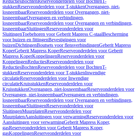
Reducties
Bochten
Reserveonderdelen voor Bochten
T-
stukken
Reserveonderdelen voor T-stukken
Overgangen, niet-
losneembaar
Reserveonderdelen voor Overgangen, niet-
losneembaar
Overgangen en verbindingen,
losneembaar
Reserveonderdelen voor Overgangen en verbindingen,
losneembaar
Sluitingen
Reserveonderdelen voor
Sluitingen
Toebehoren voor Geberit Mapress C-staal
Bescherming
voor buizen en fittingen
Bevestigingen voor
buizen
Dichtingen
Boutsets voor flensverbindingen
Geberit Mapress
Koper
Geberit Mapress Koper
Reserveonderdelen voor Geberit
Mapress Koper
Koppelingen
Reserveonderdelen voor
Koppelingen
Reducties
Reserveonderdelen voor
Reducties
Bochten
Reserveonderdelen voor Bochten
T-
stukken
Reserveonderdelen voor T-stukken
Inwendige
circulatie
Reserveonderdelen voor Inwendige
circulatie
Kruisstukken
Reserveonderdelen voor
Kruisstukken
Overgangen, niet-losneembaar
Reserveonderdelen voor
Overgangen, niet-losneembaar
Overgangen en verbindingen,
losneembaar
Reserveonderdelen voor Overgangen en verbindingen,
losneembaar
Sluitingen
Reserveonderdelen voor
Sluitingen
Muurplaten
Reserveonderdelen voor
Muurplaten
Aansluitingen voor verwarming
Reserveonderdelen voor
Aansluitingen voor verwarming
Geberit Mapress Koper,
gas
Reserveonderdelen voor Geberit Mapress Koper,
gas
Koppelingen
Reserveonderdelen voor