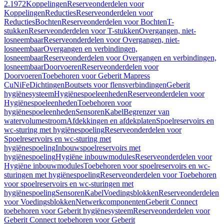
2.1972
Koppelingen
Reserveonderdelen voor
Koppelingen
Reducties
Reserveonderdelen voor
Reducties
Bochten
Reserveonderdelen voor Bochten
T-
stukken
Reserveonderdelen voor T-stukken
Overgangen, niet-
losneembaar
Reserveonderdelen voor Overgangen, niet-
losneembaar
Overgangen en verbindingen,
losneembaar
Reserveonderdelen voor Overgangen en verbindingen,
losneembaar
Doorvoeren
Reserveonderdelen voor
Doorvoeren
Toebehoren voor Geberit Mapress
CuNiFe
Dichtingen
Boutsets voor flensverbindingen
Geberit
hygiënesysteem
Hygiënespoeleenheden
Reserveonderdelen voor
Hygiënespoeleenheden
Toebehoren voor
hygiënespoeleenheden
Sensoren
Kabel
Begrenzer van
watervolumestroom
Afdekkingen en afdekplaten
Spoelreservoirs en
wc-sturing met hygiënespoeling
Reserveonderdelen voor
Spoelreservoirs en wc-sturing met
hygiënespoeling
Inbouwspoelreservoirs met
hygiënespoeling
Hygiëne inbouwmodules
Reserveonderdelen voor
Hygiëne inbouwmodules
Toebehoren voor spoelreservoirs en wc-
sturingen met hygiënespoeling
Reserveonderdelen voor Toebehoren
voor spoelreservoirs en wc-sturingen met
hygiënespoeling
Sensoren
Kabel
Voedingsblokken
Reserveonderdelen
voor Voedingsblokken
Netwerkcomponenten
Geberit Connect
toebehoren voor Geberit hygiënesysteem
Reserveonderdelen voor
Geberit Connect toebehoren voor Geberit