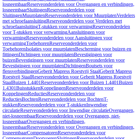
losneembaar
Reserveonderdelen voor Overgangen en verbindingen,
losneembaar
Sluitingen
Reserveonderdelen voor
Sluitingen
Muurplaten
Reserveonderdelen voor Muurplaten
Verdelers
met schroefaansluiting
Reserveonderdelen voor Verdelers met
schroefaansluiting
T-stukken voor verwarming
Reserveonderdelen
voor T-stukken voor verwarming
Aansluitingen voor
verwarming
Reserveonderdelen voor Aansluitingen voor
verwarming
Toebehoren
Reserveonderdelen voor
Toebehoren
Isolaties voor muurplaten
Bescherming voor buizen en
fittingen
Dichtingen voor muurplaten
Bevestigingen voor
buizen
Bevestigingen voor muurplaten
Reserveonderdelen voor
Bevestigingen voor muurplaten
Dichtingen
Boutsets voor
flensverbindingen
Geberit Mapress Roestvrij Staal
Geberit Mapress
Roestvrij Staal
Reserveonderdelen voor Geberit Mapress Roestvrij
Staal
Buizen 1.4401
Reserveonderdelen voor Buizen 1.4401
Buizen
1.4301
Buisstukken
Koppelingen
Reserveonderdelen voor
Koppelingen
Reducties
Reserveonderdelen voor
Reducties
Bochten
Reserveonderdelen voor Bochten
T-
stukken
Reserveonderdelen voor T-stukken
Inwendige
circulatie
Reserveonderdelen voor Inwendige circulatie
Overgangen,
niet-losneembaar
Reserveonderdelen voor Overgangen, niet-
losneembaar
Overgangen en verbindingen,
losneembaar
Reserveonderdelen voor Overgangen en verbindingen,
losneembaar
Compensatoren
Reserveonderdelen voor
Compensatoren
Doorvoeren
Sluitingen
Reserveonderdelen voor