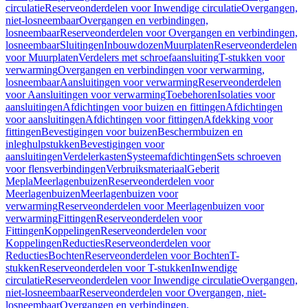
circulatie
Reserveonderdelen voor Inwendige circulatie
Overgangen,
niet-losneembaar
Overgangen en verbindingen,
losneembaar
Reserveonderdelen voor Overgangen en verbindingen,
losneembaar
Sluitingen
Inbouwdozen
Muurplaten
Reserveonderdelen
voor Muurplaten
Verdelers met schroefaansluiting
T-stukken voor
verwarming
Overgangen en verbindingen voor verwarming,
losneembaar
Aansluitingen voor verwarming
Reserveonderdelen
voor Aansluitingen voor verwarming
Toebehoren
Isolaties voor
aansluitingen
Afdichtingen voor buizen en fittingen
Afdichtingen
voor aansluitingen
Afdichtingen voor fittingen
Afdekking voor
fittingen
Bevestigingen voor buizen
Beschermbuizen en
inleghulpstukken
Bevestigingen voor
aansluitingen
Verdelerkasten
Systeemafdichtingen
Sets schroeven
voor flensverbindingen
Verbruiksmateriaal
Geberit
Mepla
Meerlagenbuizen
Reserveonderdelen voor
Meerlagenbuizen
Meerlagenbuizen voor
verwarming
Reserveonderdelen voor Meerlagenbuizen voor
verwarming
Fittingen
Reserveonderdelen voor
Fittingen
Koppelingen
Reserveonderdelen voor
Koppelingen
Reducties
Reserveonderdelen voor
Reducties
Bochten
Reserveonderdelen voor Bochten
T-
stukken
Reserveonderdelen voor T-stukken
Inwendige
circulatie
Reserveonderdelen voor Inwendige circulatie
Overgangen,
niet-losneembaar
Reserveonderdelen voor Overgangen, niet-
losneembaar
Overgangen en verbindingen,