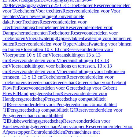
200
Bevestigingssysteem d250–315
Toebehoren
Reserveonderdelen
voor Toebehoren
Voor trechters
Reserveonderdelen voor Voor
trechters
Voor bevestigingen
Conventionele
dakafvoer
Trechters
Reserveonderdelen voor
Trechters
Dampschermelementen
Reserveonderdelen voor
Dampschermelementen
Toebehoren
Reserveonderdelen voor
Toebehoren
Vloerafwatering
Oppervlakteafwatering voor binnen en
buiten
Reserveonderdelen voor Oppervlakteafwatering voor binnen
en buiten
Vloerputten 10 x 10 cm
Reserveonderdelen voor
Vloerputten 10 x 10 cm
Vloeraansluitingen 13 x 13
cm
Reserveonderdelen voor Vloeraansluitingen 13 x 13
cm
Vloeraansluitingen voor balkons en terrassen, 13 x 13
cm
Reserveonderdelen voor Vloeraansluitingen voor balkons en
terrassen, 13 x 13 cm
Toebehoren
Reserveonderdelen voor
Toebehoren
Gereedschap
Gereedschap
Gereedschap voor Geberit
FlowFit
Reserveonderdelen voor Gereedschap voor Geberit
FlowFit
Handpersgereedschap
Reserveonderdelen voor
Handpersgereedschap
Persgereedschap compatibiliteit
[1]
Reserveonderdelen voor Persgereedschap compatibiliteit
[1]
Persgereedschap compatibiliteit [2]
Reserveonderdelen voor
Persgereedschap compatibiliteit
[2]
Buisbewerkingsgereedschap
Reserveonderdelen voor
Buisbewerkingsgereedschap
Afpersstoppen
Reserveonderdelen voor
Afpersstoppen
Controlemiddelen
Persmachines met