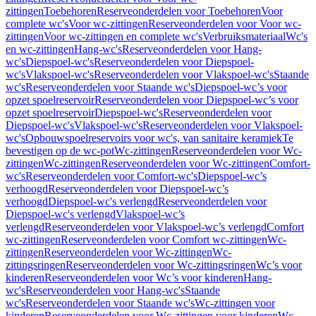
zittingen
Toebehoren
Reserveonderdelen voor Toebehoren
Voor
complete wc's
Voor wc-zittingen
Reserveonderdelen voor Voor wc-
zittingen
Voor wc-zittingen en complete wc's
Verbruiksmateriaal
Wc's
en wc-zittingen
Hang-wc's
Reserveonderdelen voor Hang-
wc's
Diepspoel-wc's
Reserveonderdelen voor Diepspoel-
wc's
Vlakspoel-wc's
Reserveonderdelen voor Vlakspoel-wc's
Staande
wc's
Reserveonderdelen voor Staande wc's
Diepspoel-wc’s voor
opzet spoelreservoir
Reserveonderdelen voor Diepspoel-wc’s voor
opzet spoelreservoir
Diepspoel-wc's
Reserveonderdelen voor
Diepspoel-wc's
Vlakspoel-wc's
Reserveonderdelen voor Vlakspoel-
wc's
Opbouwspoelreservoirs voor wc's, van sanitaire keramiek
Te
bevestigen op de wc-pot
Wc-zittingen
Reserveonderdelen voor Wc-
zittingen
Wc-zittingen
Reserveonderdelen voor Wc-zittingen
Comfort-
wc's
Reserveonderdelen voor Comfort-wc's
Diepspoel-wc’s
verhoogd
Reserveonderdelen voor Diepspoel-wc’s
verhoogd
Diepspoel-wc's verlengd
Reserveonderdelen voor
Diepspoel-wc's verlengd
Vlakspoel-wc’s
verlengd
Reserveonderdelen voor Vlakspoel-wc’s verlengd
Comfort
wc-zittingen
Reserveonderdelen voor Comfort wc-zittingen
Wc-
zittingen
Reserveonderdelen voor Wc-zittingen
Wc-
zittingsringen
Reserveonderdelen voor Wc-zittingsringen
Wc’s voor
kinderen
Reserveonderdelen voor Wc’s voor kinderen
Hang-
wc's
Reserveonderdelen voor Hang-wc's
Staande
wc's
Reserveonderdelen voor Staande wc's
Wc-zittingen voor
kinderen
Reserveonderdelen voor Wc-zittingen voor kinderen
Wc-