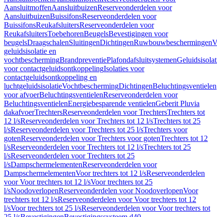
Aansluitmoffen
Aansluitbuizen
Reserveonderdelen voor
Aansluitbuizen
Buissifons
Reserveonderdelen voor
Buissifons
Reukafsluiters
Reserveonderdelen voor
Reukafsluiters
Toebehoren
Beugels
Bevestigingen voor
beugels
Draagschalen
Sluitingen
Dichtingen
Ruwbouwbeschermingen
V
geluidsisolatie en
vochtbescherming
Brandpreventie
Plafondafsluitsystemen
Geluidsisolat
voor contactgeluidsontkoppeling
Isolaties voor
contactgeluidsontkoppeling en
luchtgeluidsisolatie
Vochtbescherming
Dichtingen
Beluchtingsventielen
voor afvoer
Beluchtingsventielen
Reserveonderdelen voor
Beluchtingsventielen
Energiebesparende ventielen
Geberit Pluvia
dakafvoer
Trechters
Reserveonderdelen voor Trechters
Trechters tot
12 l/s
Reserveonderdelen voor Trechters tot 12 l/s
Trechters tot 25
l/s
Reserveonderdelen voor Trechters tot 25 l/s
Trechters voor
goten
Reserveonderdelen voor Trechters voor goten
Trechters tot 12
l/s
Reserveonderdelen voor Trechters tot 12 l/s
Trechters tot 25
l/s
Reserveonderdelen voor Trechters tot 25
l/s
Dampschermelementen
Reserveonderdelen voor
Dampschermelementen
Voor trechters tot 12 l/s
Reserveonderdelen
voor Voor trechters tot 12 l/s
Voor trechters tot 25
l/s
Noodoverlopen
Reserveonderdelen voor Noodoverlopen
Voor
trechters tot 12 l/s
Reserveonderdelen voor Voor trechters tot 12
l/s
Voor trechters tot 25 l/s
Reserveonderdelen voor Voor trechters tot
25 l/s
Bevestigingen
Bevestigingssysteem d40–