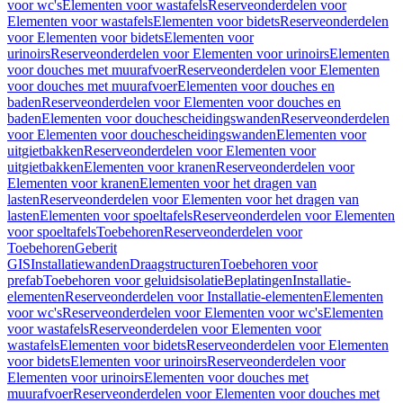
voor wc's
Elementen voor wastafels
Reserveonderdelen voor
Elementen voor wastafels
Elementen voor bidets
Reserveonderdelen
voor Elementen voor bidets
Elementen voor
urinoirs
Reserveonderdelen voor Elementen voor urinoirs
Elementen
voor douches met muurafvoer
Reserveonderdelen voor Elementen
voor douches met muurafvoer
Elementen voor douches en
baden
Reserveonderdelen voor Elementen voor douches en
baden
Elementen voor douchescheidingswanden
Reserveonderdelen
voor Elementen voor douchescheidingswanden
Elementen voor
uitgietbakken
Reserveonderdelen voor Elementen voor
uitgietbakken
Elementen voor kranen
Reserveonderdelen voor
Elementen voor kranen
Elementen voor het dragen van
lasten
Reserveonderdelen voor Elementen voor het dragen van
lasten
Elementen voor spoeltafels
Reserveonderdelen voor Elementen
voor spoeltafels
Toebehoren
Reserveonderdelen voor
Toebehoren
Geberit
GIS
Installatiewanden
Draagstructuren
Toebehoren voor
prefab
Toebehoren voor geluidsisolatie
Beplatingen
Installatie-
elementen
Reserveonderdelen voor Installatie-elementen
Elementen
voor wc's
Reserveonderdelen voor Elementen voor wc's
Elementen
voor wastafels
Reserveonderdelen voor Elementen voor
wastafels
Elementen voor bidets
Reserveonderdelen voor Elementen
voor bidets
Elementen voor urinoirs
Reserveonderdelen voor
Elementen voor urinoirs
Elementen voor douches met
muurafvoer
Reserveonderdelen voor Elementen voor douches met