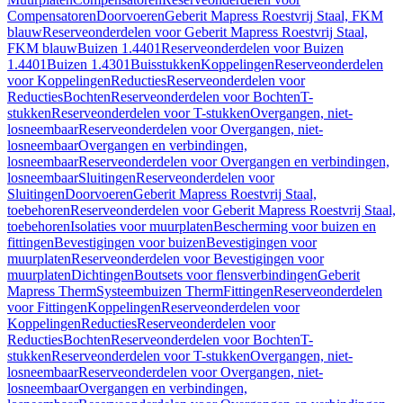
Compensatoren
Doorvoeren
Geberit Mapress Roestvrij Staal, FKM
blauw
Reserveonderdelen voor Geberit Mapress Roestvrij Staal,
FKM blauw
Buizen 1.4401
Reserveonderdelen voor Buizen
1.4401
Buizen 1.4301
Buisstukken
Koppelingen
Reserveonderdelen
voor Koppelingen
Reducties
Reserveonderdelen voor
Reducties
Bochten
Reserveonderdelen voor Bochten
T-
stukken
Reserveonderdelen voor T-stukken
Overgangen, niet-
losneembaar
Reserveonderdelen voor Overgangen, niet-
losneembaar
Overgangen en verbindingen,
losneembaar
Reserveonderdelen voor Overgangen en verbindingen,
losneembaar
Sluitingen
Reserveonderdelen voor
Sluitingen
Doorvoeren
Geberit Mapress Roestvrij Staal,
toebehoren
Reserveonderdelen voor Geberit Mapress Roestvrij Staal,
toebehoren
Isolaties voor muurplaten
Bescherming voor buizen en
fittingen
Bevestigingen voor buizen
Bevestigingen voor
muurplaten
Reserveonderdelen voor Bevestigingen voor
muurplaten
Dichtingen
Boutsets voor flensverbindingen
Geberit
Mapress Therm
Systeembuizen Therm
Fittingen
Reserveonderdelen
voor Fittingen
Koppelingen
Reserveonderdelen voor
Koppelingen
Reducties
Reserveonderdelen voor
Reducties
Bochten
Reserveonderdelen voor Bochten
T-
stukken
Reserveonderdelen voor T-stukken
Overgangen, niet-
losneembaar
Reserveonderdelen voor Overgangen, niet-
losneembaar
Overgangen en verbindingen,