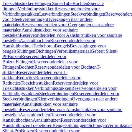
Toezichtsstukken
Fittingen SuperTube
Bochten
Speciale
fittingen
Verbindingsstukken
Reserveonderdelen voor
Verbindingsstukken
Lasverbindingen
Steekverbindingen
Reserveonder
voor Steekverbindingen
Overgangen naar andere
materialen
Reserveonderdelen voor Overgangen naar andere
materialen
Aansluitstukken voor sanitaire
toestellen
Reserveonderdelen voor Aansluitstukken voor sanitaire
toestellen
Aansluitbochten
Reserveonderdelen voor
Aansluitbochten
Toebehoren
Beugels
Bevestigingen voor
beugels
Sluitingen
Dichtingen
Verbruiksmateriaal
Geberit Silent-
PP
Buizen
Reserveonderdelen voor
Buizen
Fittingen
Reserveonderdelen voor
Fittingen
Bochten
Reserveonderdelen voor Bochten
T-
stukken
Reserveonderdelen voor T-
stukken
Reducties
Reserveonderdelen voor
Reducties
Toezichtsstukken
Reserveonderdelen voor
Toezichtsstukken
Verbindingsstukken
Reserveonderdelen voor
Verbindingsstukken
Steekverbindingen
Reserveonderdelen voor
Steekverbindingen
Klemverbindingen
Overgangen naar andere
materialen
Aansluitstukken voor sanitaire
toestellen
Reserveonderdelen voor Aansluitstukken voor sanitaire
toestellen
Aansluitbochten
Reserveonderdelen voor
Aansluitbochten
Aansluitbuizen
Reserveonderdelen voor
Aansluitbuizen
Toebehoren
Beugels
Sluitingen
Dichtingen
Verbruiksmat
Silent-Pro
Buizen
Reserveonderdelen voor