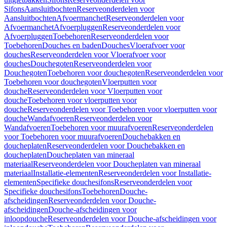
Sifons
Aansluitbochten
Reserveonderdelen voor
Aansluitbochten
Afvoermanchet
Reserveonderdelen voor
Afvoermanchet
Afvoerpluggen
Reserveonderdelen voor
Afvoerpluggen
Toebehoren
Reserveonderdelen voor
Toebehoren
Douches en baden
Douches
Vloerafvoer voor
douches
Reserveonderdelen voor Vloerafvoer voor
douches
Douchegoten
Reserveonderdelen voor
Douchegoten
Toebehoren voor douchegoten
Reserveonderdelen voor
Toebehoren voor douchegoten
Vloerputten voor
douche
Reserveonderdelen voor Vloerputten voor
douche
Toebehoren voor vloerputten voor
douche
Reserveonderdelen voor Toebehoren voor vloerputten voor
douche
Wandafvoeren
Reserveonderdelen voor
Wandafvoeren
Toebehoren voor muurafvoeren
Reserveonderdelen
voor Toebehoren voor muurafvoeren
Douchebakken en
doucheplaten
Reserveonderdelen voor Douchebakken en
doucheplaten
Doucheplaten van mineraal
materiaal
Reserveonderdelen voor Doucheplaten van mineraal
materiaal
Installatie-elementen
Reserveonderdelen voor Installatie-
elementen
Specifieke douchesifons
Reserveonderdelen voor
Specifieke douchesifons
Toebehoren
Douche-
afscheidingen
Reserveonderdelen voor Douche-
afscheidingen
Douche-afscheidingen voor
inloopdouche
Reserveonderdelen voor Douche-afscheidingen voor