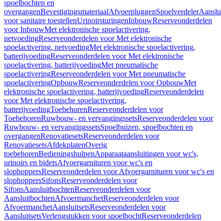
spoelbochten en
overgangen
Bevestigingsmateriaal
Afvoerpluggen
Spoelverdeler
Aanslu
voor sanitaire toestellen
Urinoirsturingen
Inbouw
Reserveonderdelen
voor Inbouw
Met elektronische spoelactivering,
netvoeding
Reserveonderdelen voor Met elektronische
spoelactivering, netvoeding
Met elektronische spoelactivering,
batterijvoeding
Reserveonderdelen voor Met elektronische
spoelactivering, batterijvoeding
Met pneumatische
spoelactivering
Reserveonderdelen voor Met pneumatische
spoelactivering
Opbouw
Reserveonderdelen voor Opbouw
Met
elektronische spoelactivering, batterijvoeding
Reserveonderdelen
voor Met elektronische spoelactivering,
batterijvoeding
Toebehoren
Reserveonderdelen voor
Toebehoren
Ruwbouw- en vervangingssets
Reserveonderdelen voor
Ruwbouw- en vervangingssets
Spoelbuizen, spoelbochten en
overgangen
Renovatiesets
Reserveonderdelen voor
Renovatiesets
Afdekplaten
Overig
toebehoren
Bedieningshulpen
Apparaataansluitingen voor wc's,
urinoirs en bidets
Afvoergarnituren voor wc's en
slophoppers
Reserveonderdelen voor Afvoergarnituren voor wc's en
slophoppers
Sifons
Reserveonderdelen voor
Sifons
Aansluitbochten
Reserveonderdelen voor
Aansluitbochten
Afvoermanchet
Reserveonderdelen voor
Afvoermanchet
Aansluitsets
Reserveonderdelen voor
Aansluitsets
Verlengstukken voor spoelbocht
Reserveonderdelen