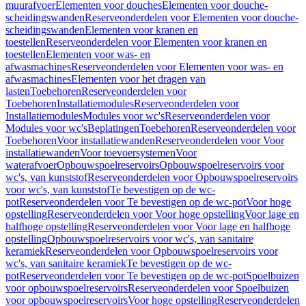
muurafvoer
Elementen voor douches
Elementen voor douche-
scheidingswanden
Reserveonderdelen voor Elementen voor douche-
scheidingswanden
Elementen voor kranen en
toestellen
Reserveonderdelen voor Elementen voor kranen en
toestellen
Elementen voor was- en
afwasmachines
Reserveonderdelen voor Elementen voor was- en
afwasmachines
Elementen voor het dragen van
lasten
Toebehoren
Reserveonderdelen voor
Toebehoren
Installatiemodules
Reserveonderdelen voor
Installatiemodules
Modules voor wc's
Reserveonderdelen voor
Modules voor wc's
Beplatingen
Toebehoren
Reserveonderdelen voor
Toebehoren
Voor installatiewanden
Reserveonderdelen voor Voor
installatiewanden
Voor toevoersystemen
Voor
waterafvoer
Opbouwspoelreservoirs
Opbouwspoelreservoirs voor
wc's, van kunststof
Reserveonderdelen voor Opbouwspoelreservoirs
voor wc's, van kunststof
Te bevestigen op de wc-
pot
Reserveonderdelen voor Te bevestigen op de wc-pot
Voor hoge
opstelling
Reserveonderdelen voor Voor hoge opstelling
Voor lage en
halfhoge opstelling
Reserveonderdelen voor Voor lage en halfhoge
opstelling
Opbouwspoelreservoirs voor wc's, van sanitaire
keramiek
Reserveonderdelen voor Opbouwspoelreservoirs voor
wc's, van sanitaire keramiek
Te bevestigen op de wc-
pot
Reserveonderdelen voor Te bevestigen op de wc-pot
Spoelbuizen
voor opbouwspoelreservoirs
Reserveonderdelen voor Spoelbuizen
voor opbouwspoelreservoirs
Voor hoge opstelling
Reserveonderdelen