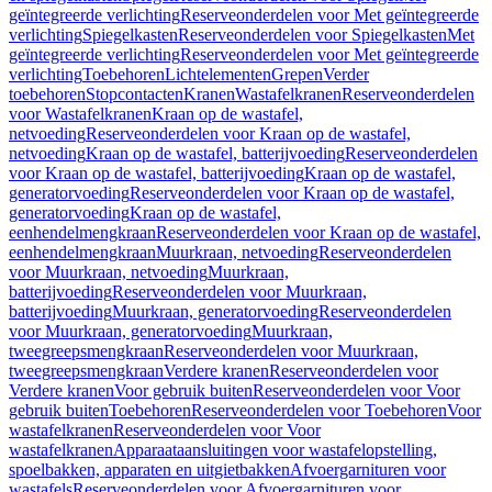
geïntegreerde verlichting
Reserveonderdelen voor Met geïntegreerde
verlichting
Spiegelkasten
Reserveonderdelen voor Spiegelkasten
Met
geïntegreerde verlichting
Reserveonderdelen voor Met geïntegreerde
verlichting
Toebehoren
Lichtelementen
Grepen
Verder
toebehoren
Stopcontacten
Kranen
Wastafelkranen
Reserveonderdelen
voor Wastafelkranen
Kraan op de wastafel,
netvoeding
Reserveonderdelen voor Kraan op de wastafel,
netvoeding
Kraan op de wastafel, batterijvoeding
Reserveonderdelen
voor Kraan op de wastafel, batterijvoeding
Kraan op de wastafel,
generatorvoeding
Reserveonderdelen voor Kraan op de wastafel,
generatorvoeding
Kraan op de wastafel,
eenhendelmengkraan
Reserveonderdelen voor Kraan op de wastafel,
eenhendelmengkraan
Muurkraan, netvoeding
Reserveonderdelen
voor Muurkraan, netvoeding
Muurkraan,
batterijvoeding
Reserveonderdelen voor Muurkraan,
batterijvoeding
Muurkraan, generatorvoeding
Reserveonderdelen
voor Muurkraan, generatorvoeding
Muurkraan,
tweegreepsmengkraan
Reserveonderdelen voor Muurkraan,
tweegreepsmengkraan
Verdere kranen
Reserveonderdelen voor
Verdere kranen
Voor gebruik buiten
Reserveonderdelen voor Voor
gebruik buiten
Toebehoren
Reserveonderdelen voor Toebehoren
Voor
wastafelkranen
Reserveonderdelen voor Voor
wastafelkranen
Apparaataansluitingen voor wastafelopstelling,
spoelbakken, apparaten en uitgietbakken
Afvoergarnituren voor
wastafels
Reserveonderdelen voor Afvoergarnituren voor