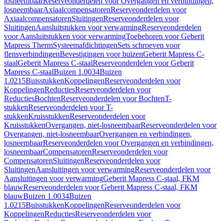
losneembaar
Reserveonderdelen voor Overgangen en verbindingen,
losneembaar
Axiaalcompensatoren
Reserveonderdelen voor
Axiaalcompensatoren
Sluitingen
Reserveonderdelen voor
Sluitingen
Aansluitstukken voor verwarming
Reserveonderdelen
voor Aansluitstukken voor verwarming
Toebehoren voor Geberit
Mapress Therm
Systeemafdichtingen
Sets schroeven voor
flensverbindingen
Bevestigingen voor buizen
Geberit Mapress C-
staal
Geberit Mapress C-staal
Reserveonderdelen voor Geberit
Mapress C-staal
Buizen 1.0034
Buizen
1.0215
Buisstukken
Koppelingen
Reserveonderdelen voor
Koppelingen
Reducties
Reserveonderdelen voor
Reducties
Bochten
Reserveonderdelen voor Bochten
T-
stukken
Reserveonderdelen voor T-
stukken
Kruisstukken
Reserveonderdelen voor
Kruisstukken
Overgangen, niet-losneembaar
Reserveonderdelen voor
Overgangen, niet-losneembaar
Overgangen en verbindingen,
losneembaar
Reserveonderdelen voor Overgangen en verbindingen,
losneembaar
Compensatoren
Reserveonderdelen voor
Compensatoren
Sluitingen
Reserveonderdelen voor
Sluitingen
Aansluitingen voor verwarming
Reserveonderdelen voor
Aansluitingen voor verwarming
Geberit Mapress C-staal, FKM
blauw
Reserveonderdelen voor Geberit Mapress C-staal, FKM
blauw
Buizen 1.0034
Buizen
1.0215
Buisstukken
Koppelingen
Reserveonderdelen voor
Koppelingen
Reducties
Reserveonderdelen voor