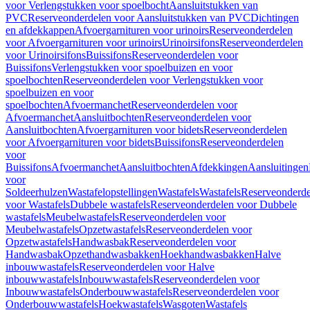
voor Verlengstukken voor spoelbocht
Aansluitstukken van
PVC
Reserveonderdelen voor Aansluitstukken van PVC
Dichtingen
en afdekkappen
Afvoergarnituren voor urinoirs
Reserveonderdelen
voor Afvoergarnituren voor urinoirs
Urinoirsifons
Reserveonderdelen
voor Urinoirsifons
Buissifons
Reserveonderdelen voor
Buissifons
Verlengstukken voor spoelbuizen en voor
spoelbochten
Reserveonderdelen voor Verlengstukken voor
spoelbuizen en voor
spoelbochten
Afvoermanchet
Reserveonderdelen voor
Afvoermanchet
Aansluitbochten
Reserveonderdelen voor
Aansluitbochten
Afvoergarnituren voor bidets
Reserveonderdelen
voor Afvoergarnituren voor bidets
Buissifons
Reserveonderdelen
voor
Buissifons
Afvoermanchet
Aansluitbochten
Afdekkingen
Aansluitingen
voor
Soldeerhulzen
Wastafelopstellingen
Wastafels
Wastafels
Reserveonderde
voor Wastafels
Dubbele wastafels
Reserveonderdelen voor Dubbele
wastafels
Meubelwastafels
Reserveonderdelen voor
Meubelwastafels
Opzetwastafels
Reserveonderdelen voor
Opzetwastafels
Handwasbak
Reserveonderdelen voor
Handwasbak
Opzethandwasbakken
Hoekhandwasbakken
Halve
inbouwwastafels
Reserveonderdelen voor Halve
inbouwwastafels
Inbouwwastafels
Reserveonderdelen voor
Inbouwwastafels
Onderbouwwastafels
Reserveonderdelen voor
Onderbouwwastafels
Hoekwastafels
Wasgoten
Wastafels