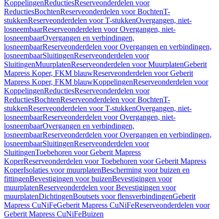
Koppelingen
Reducties
Reserveonderdelen voor
Reducties
Bochten
Reserveonderdelen voor Bochten
T-
stukken
Reserveonderdelen voor T-stukken
Overgangen, niet-
losneembaar
Reserveonderdelen voor Overgangen, niet-
losneembaar
Overgangen en verbindingen,
losneembaar
Reserveonderdelen voor Overgangen en verbindingen,
losneembaar
Sluitingen
Reserveonderdelen voor
Sluitingen
Muurplaten
Reserveonderdelen voor Muurplaten
Geberit
Mapress Koper, FKM blauw
Reserveonderdelen voor Geberit
Mapress Koper, FKM blauw
Koppelingen
Reserveonderdelen voor
Koppelingen
Reducties
Reserveonderdelen voor
Reducties
Bochten
Reserveonderdelen voor Bochten
T-
stukken
Reserveonderdelen voor T-stukken
Overgangen, niet-
losneembaar
Reserveonderdelen voor Overgangen, niet-
losneembaar
Overgangen en verbindingen,
losneembaar
Reserveonderdelen voor Overgangen en verbindingen,
losneembaar
Sluitingen
Reserveonderdelen voor
Sluitingen
Toebehoren voor Geberit Mapress
Koper
Reserveonderdelen voor Toebehoren voor Geberit Mapress
Koper
Isolaties voor muurplaten
Bescherming voor buizen en
fittingen
Bevestigingen voor buizen
Bevestigingen voor
muurplaten
Reserveonderdelen voor Bevestigingen voor
muurplaten
Dichtingen
Boutsets voor flensverbindingen
Geberit
Mapress CuNiFe
Geberit Mapress CuNiFe
Reserveonderdelen voor
Geberit Mapress CuNiFe
Buizen