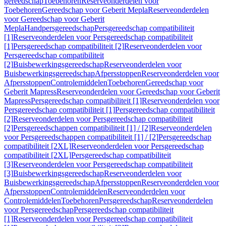
gereedschap
Toebehoren
Reserveonderdelen voor
Toebehoren
Gereedschap voor Geberit Mepla
Reserveonderdelen
voor Gereedschap voor Geberit
Mepla
Handpersgereedschap
Persgereedschap compatibiliteit
[1]
Reserveonderdelen voor Persgereedschap compatibiliteit
[1]
Persgereedschap compatibiliteit [2]
Reserveonderdelen voor
Persgereedschap compatibiliteit
[2]
Buisbewerkingsgereedschap
Reserveonderdelen voor
Buisbewerkingsgereedschap
Afpersstoppen
Reserveonderdelen voor
Afpersstoppen
Controlemiddelen
Toebehoren
Gereedschap voor
Geberit Mapress
Reserveonderdelen voor Gereedschap voor Geberit
Mapress
Persgereedschap compatibiliteit [1]
Reserveonderdelen voor
Persgereedschap compatibiliteit [1]
Persgereedschap compatibiliteit
[2]
Reserveonderdelen voor Persgereedschap compatibiliteit
[2]
Persgereedschappen compatibiliteit [1] / [2]
Reserveonderdelen
voor Persgereedschappen compatibiliteit [1] / [2]
Persgereedschap
compatibiliteit [2XL]
Reserveonderdelen voor Persgereedschap
compatibiliteit [2XL]
Persgereedschap compatibiliteit
[3]
Reserveonderdelen voor Persgereedschap compatibiliteit
[3]
Buisbewerkingsgereedschap
Reserveonderdelen voor
Buisbewerkingsgereedschap
Afpersstoppen
Reserveonderdelen voor
Afpersstoppen
Controlemiddelen
Reserveonderdelen voor
Controlemiddelen
Toebehoren
Persgereedschap
Reserveonderdelen
voor Persgereedschap
Persgereedschap compatibiliteit
[1]
Reserveonderdelen voor Persgereedschap compatibiliteit