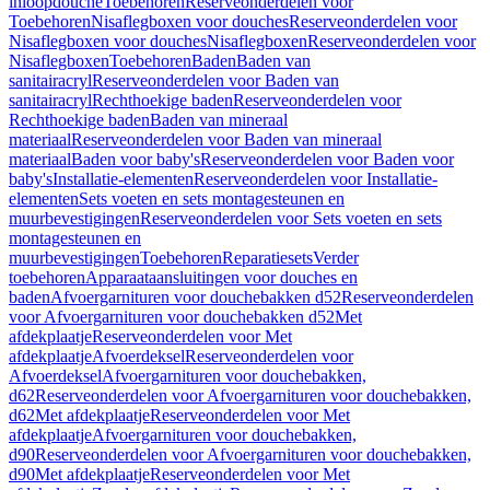
inloopdouche
Toebehoren
Reserveonderdelen voor
Toebehoren
Nisaflegboxen voor douches
Reserveonderdelen voor
Nisaflegboxen voor douches
Nisaflegboxen
Reserveonderdelen voor
Nisaflegboxen
Toebehoren
Baden
Baden van
sanitairacryl
Reserveonderdelen voor Baden van
sanitairacryl
Rechthoekige baden
Reserveonderdelen voor
Rechthoekige baden
Baden van mineraal
materiaal
Reserveonderdelen voor Baden van mineraal
materiaal
Baden voor baby's
Reserveonderdelen voor Baden voor
baby's
Installatie-elementen
Reserveonderdelen voor Installatie-
elementen
Sets voeten en sets montagesteunen en
muurbevestigingen
Reserveonderdelen voor Sets voeten en sets
montagesteunen en
muurbevestigingen
Toebehoren
Reparatiesets
Verder
toebehoren
Apparaataansluitingen voor douches en
baden
Afvoergarnituren voor douchebakken d52
Reserveonderdelen
voor Afvoergarnituren voor douchebakken d52
Met
afdekplaatje
Reserveonderdelen voor Met
afdekplaatje
Afvoerdeksel
Reserveonderdelen voor
Afvoerdeksel
Afvoergarnituren voor douchebakken,
d62
Reserveonderdelen voor Afvoergarnituren voor douchebakken,
d62
Met afdekplaatje
Reserveonderdelen voor Met
afdekplaatje
Afvoergarnituren voor douchebakken,
d90
Reserveonderdelen voor Afvoergarnituren voor douchebakken,
d90
Met afdekplaatje
Reserveonderdelen voor Met