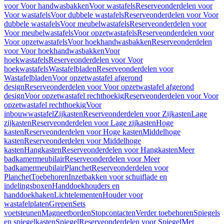
voor Voor handwasbakken
Voor wastafels
Reserveonderdelen voor
Voor wastafels
Voor dubbele wastafels
Reserveonderdelen voor Voor
dubbele wastafels
Voor meubelwastafels
Reserveonderdelen voor
Voor meubelwastafels
Voor opzetwastafels
Reserveonderdelen voor
Voor opzetwastafels
Voor hoekhandwasbakken
Reserveonderdelen
voor Voor hoekhandwasbakken
Voor
hoekwastafels
Reserveonderdelen voor Voor
hoekwastafels
Wastafelbladen
Reserveonderdelen voor
Wastafelbladen
Voor opzetwastafel afgerond
design
Reserveonderdelen voor Voor opzetwastafel afgerond
design
Voor opzetwastafel rechthoekig
Reserveonderdelen voor Voor
opzetwastafel rechthoekig
Voor
inbouwwastafel
Zijkasten
Reserveonderdelen voor Zijkasten
Lage
zijkasten
Reserveonderdelen voor Lage zijkasten
Hoge
kasten
Reserveonderdelen voor Hoge kasten
Middelhoge
kasten
Reserveonderdelen voor Middelhoge
kasten
Hangkasten
Reserveonderdelen voor Hangkasten
Meer
badkamermeubilair
Reserveonderdelen voor Meer
badkamermeubilair
Planchet
Reserveonderdelen voor
Planchet
Toebehoren
Inzetbakken voor schuiflade en
indelingsboxen
Handdoekhouders en
handdoekhaken
Lichtelementen
Houder voor
wastafelplaten
Grepen
Sets
voetsteunen
Magneetborden
Stopcontacten
Verder toebehoren
Spiegels
en spiegelkasten
Spiegel
Reserveonderdelen voor Spiegel
Met