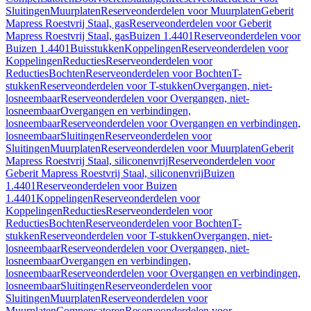
Sluitingen
Muurplaten
Reserveonderdelen voor Muurplaten
Geberit
Mapress Roestvrij Staal, gas
Reserveonderdelen voor Geberit
Mapress Roestvrij Staal, gas
Buizen 1.4401
Reserveonderdelen voor
Buizen 1.4401
Buisstukken
Koppelingen
Reserveonderdelen voor
Koppelingen
Reducties
Reserveonderdelen voor
Reducties
Bochten
Reserveonderdelen voor Bochten
T-
stukken
Reserveonderdelen voor T-stukken
Overgangen, niet-
losneembaar
Reserveonderdelen voor Overgangen, niet-
losneembaar
Overgangen en verbindingen,
losneembaar
Reserveonderdelen voor Overgangen en verbindingen,
losneembaar
Sluitingen
Reserveonderdelen voor
Sluitingen
Muurplaten
Reserveonderdelen voor Muurplaten
Geberit
Mapress Roestvrij Staal, siliconenvrij
Reserveonderdelen voor
Geberit Mapress Roestvrij Staal, siliconenvrij
Buizen
1.4401
Reserveonderdelen voor Buizen
1.4401
Koppelingen
Reserveonderdelen voor
Koppelingen
Reducties
Reserveonderdelen voor
Reducties
Bochten
Reserveonderdelen voor Bochten
T-
stukken
Reserveonderdelen voor T-stukken
Overgangen, niet-
losneembaar
Reserveonderdelen voor Overgangen, niet-
losneembaar
Overgangen en verbindingen,
losneembaar
Reserveonderdelen voor Overgangen en verbindingen,
losneembaar
Sluitingen
Reserveonderdelen voor
Sluitingen
Muurplaten
Reserveonderdelen voor
Muurplaten
Compensatoren
Reserveonderdelen voor