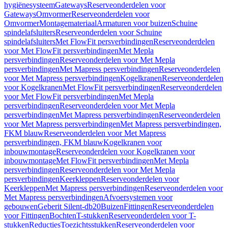
hygiënesysteem
Gateways
Reserveonderdelen voor
Gateways
Omvormer
Reserveonderdelen voor
Omvormer
Montagemateriaal
Armaturen voor buizen
Schuine
spindelafsluiters
Reserveonderdelen voor Schuine
spindelafsluiters
Met FlowFit persverbindingen
Reserveonderdelen
voor Met FlowFit persverbindingen
Met Mepla
persverbindingen
Reserveonderdelen voor Met Mepla
persverbindingen
Met Mapress persverbindingen
Reserveonderdelen
voor Met Mapress persverbindingen
Kogelkranen
Reserveonderdelen
voor Kogelkranen
Met FlowFit persverbindingen
Reserveonderdelen
voor Met FlowFit persverbindingen
Met Mepla
persverbindingen
Reserveonderdelen voor Met Mepla
persverbindingen
Met Mapress persverbindingen
Reserveonderdelen
voor Met Mapress persverbindingen
Met Mapress persverbindingen,
FKM blauw
Reserveonderdelen voor Met Mapress
persverbindingen, FKM blauw
Kogelkranen voor
inbouwmontage
Reserveonderdelen voor Kogelkranen voor
inbouwmontage
Met FlowFit persverbindingen
Met Mepla
persverbindingen
Reserveonderdelen voor Met Mepla
persverbindingen
Keerkleppen
Reserveonderdelen voor
Keerkleppen
Met Mapress persverbindingen
Reserveonderdelen voor
Met Mapress persverbindingen
Afvoersystemen voor
gebouwen
Geberit Silent-db20
Buizen
Fittingen
Reserveonderdelen
voor Fittingen
Bochten
T-stukken
Reserveonderdelen voor T-
stukken
Reducties
Toezichtsstukken
Reserveonderdelen voor