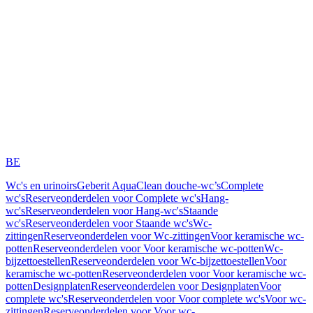
BE
Wc's en urinoirs
Geberit AquaClean douche-wc’s
Complete
wc's
Reserveonderdelen voor Complete wc's
Hang-
wc's
Reserveonderdelen voor Hang-wc's
Staande
wc's
Reserveonderdelen voor Staande wc's
Wc-
zittingen
Reserveonderdelen voor Wc-zittingen
Voor keramische wc-
potten
Reserveonderdelen voor Voor keramische wc-potten
Wc-
bijzettoestellen
Reserveonderdelen voor Wc-bijzettoestellen
Voor
keramische wc-potten
Reserveonderdelen voor Voor keramische wc-
potten
Designplaten
Reserveonderdelen voor Designplaten
Voor
complete wc's
Reserveonderdelen voor Voor complete wc's
Voor wc-
zittingen
Reserveonderdelen voor Voor wc-