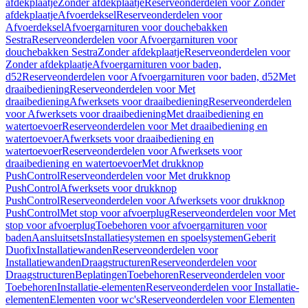
afdekplaatje
Zonder afdekplaatje
Reserveonderdelen voor Zonder
afdekplaatje
Afvoerdeksel
Reserveonderdelen voor
Afvoerdeksel
Afvoergarnituren voor douchebakken
Sestra
Reserveonderdelen voor Afvoergarnituren voor
douchebakken Sestra
Zonder afdekplaatje
Reserveonderdelen voor
Zonder afdekplaatje
Afvoergarnituren voor baden,
d52
Reserveonderdelen voor Afvoergarnituren voor baden, d52
Met
draaibediening
Reserveonderdelen voor Met
draaibediening
Afwerksets voor draaibediening
Reserveonderdelen
voor Afwerksets voor draaibediening
Met draaibediening en
watertoevoer
Reserveonderdelen voor Met draaibediening en
watertoevoer
Afwerksets voor draaibediening en
watertoevoer
Reserveonderdelen voor Afwerksets voor
draaibediening en watertoevoer
Met drukknop
PushControl
Reserveonderdelen voor Met drukknop
PushControl
Afwerksets voor drukknop
PushControl
Reserveonderdelen voor Afwerksets voor drukknop
PushControl
Met stop voor afvoerplug
Reserveonderdelen voor Met
stop voor afvoerplug
Toebehoren voor afvoergarnituren voor
baden
Aansluitsets
Installatiesystemen en spoelsystemen
Geberit
Duofix
Installatiewanden
Reserveonderdelen voor
Installatiewanden
Draagstructuren
Reserveonderdelen voor
Draagstructuren
Beplatingen
Toebehoren
Reserveonderdelen voor
Toebehoren
Installatie-elementen
Reserveonderdelen voor Installatie-
elementen
Elementen voor wc's
Reserveonderdelen voor Elementen