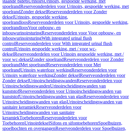
staande bidets
Urinoirs
Urinoirs, gespoelde werking, met
spoelrand
Reserveonderdelen voor Urinoirs, gespoelde werking, met
spoelrand
Zonder deksel
Reserveonderdelen voor Zonder
deksel
Urinoirs, gespoelde werking,
spoelrandloos
Reserveonderdelen voor Urinoirs, gespoelde werking,
spoelrandloos
Voor opbouw- en
inbouwurinoirsturing
Reserveonderdelen voor Voor opbouw- en
inbouwurinoirsturing
With integrated urinal flush
control
Reserveonderdelen voor With integrated urinal flush
control
Urinoirs gespoelde werking, met / voor wc-
deksel
Reserveonderdelen voor Urinoirs gespoelde werking, met /
voor wc-deksel
Zonder spoelrand
Reserveonderdelen voor Zonder
spoelrand
Met spoelrand
Reserveonderdelen voor Met
spoelrand
Urinoirs waterloze werking
Reserveonderdelen voor
Urinoirs waterloze werking
Zonder deksel
Reserveonderdelen voor
Zonder deksel
Urinoirscheidingswanden
Reserveonderdelen voor
Urinoirscheidingswanden
Urinoirscheidingswanden van
kunststof
Reserveonderdelen voor Urinoirscheidingswanden van
kunststof
Urinoirscheidingswanden van glas
Reserveonderdelen voor
Urinoirscheidingswanden van glas
Urinoirscheidingswanden van
sanitaire keramiek
Reserveonderdelen voor
Urinoirscheidingswanden van sanitaire
keramiek
Toebehoren
Reserveonderdelen voor
Toebehoren
Urinoirdeksel
Sifons en sifontoebehoren
Spoelbuizen,
spoelbochten en overgangen
Reserveonderdelen voor Spoelbuizen,