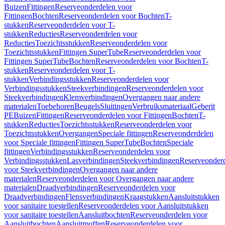
Buizen
Fittingen
Reserveonderdelen voor
Fittingen
Bochten
Reserveonderdelen voor Bochten
T-
stukken
Reserveonderdelen voor T-
stukken
Reducties
Reserveonderdelen voor
Reducties
Toezichtsstukken
Reserveonderdelen voor
Toezichtsstukken
Fittingen SuperTube
Reserveonderdelen voor
Fittingen SuperTube
Bochten
Reserveonderdelen voor Bochten
T-
stukken
Reserveonderdelen voor T-
stukken
Verbindingsstukken
Reserveonderdelen voor
Verbindingsstukken
Steekverbindingen
Reserveonderdelen voor
Steekverbindingen
Klemverbindingen
Overgangen naar andere
materialen
Toebehoren
Beugels
Sluitingen
Verbruiksmateriaal
Geberit
PE
Buizen
Fittingen
Reserveonderdelen voor Fittingen
Bochten
T-
stukken
Reducties
Toezichtsstukken
Reserveonderdelen voor
Toezichtsstukken
Overgangen
Speciale fittingen
Reserveonderdelen
voor Speciale fittingen
Fittingen SuperTube
Bochten
Speciale
fittingen
Verbindingsstukken
Reserveonderdelen voor
Verbindingsstukken
Lasverbindingen
Steekverbindingen
Reserveonder
voor Steekverbindingen
Overgangen naar andere
materialen
Reserveonderdelen voor Overgangen naar andere
materialen
Draadverbindingen
Reserveonderdelen voor
Draadverbindingen
Flensverbindingen
Kraagstukken
Aansluitstukken
voor sanitaire toestellen
Reserveonderdelen voor Aansluitstukken
voor sanitaire toestellen
Aansluitbochten
Reserveonderdelen voor
Aansluitbochten
Aansluitmoffen
Reserveonderdelen voor