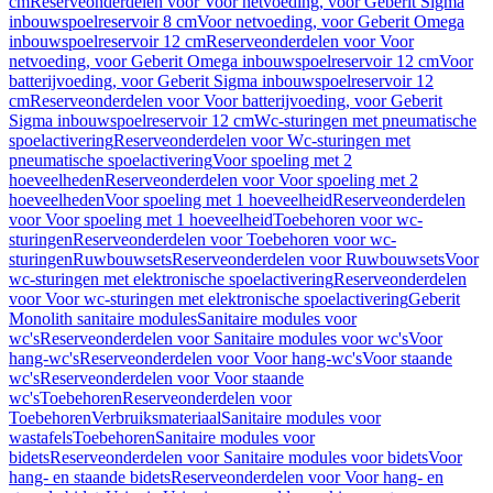
cm
Reserveonderdelen voor Voor netvoeding, voor Geberit Sigma
inbouwspoelreservoir 8 cm
Voor netvoeding, voor Geberit Omega
inbouwspoelreservoir 12 cm
Reserveonderdelen voor Voor
netvoeding, voor Geberit Omega inbouwspoelreservoir 12 cm
Voor
batterijvoeding, voor Geberit Sigma inbouwspoelreservoir 12
cm
Reserveonderdelen voor Voor batterijvoeding, voor Geberit
Sigma inbouwspoelreservoir 12 cm
Wc-sturingen met pneumatische
spoelactivering
Reserveonderdelen voor Wc-sturingen met
pneumatische spoelactivering
Voor spoeling met 2
hoeveelheden
Reserveonderdelen voor Voor spoeling met 2
hoeveelheden
Voor spoeling met 1 hoeveelheid
Reserveonderdelen
voor Voor spoeling met 1 hoeveelheid
Toebehoren voor wc-
sturingen
Reserveonderdelen voor Toebehoren voor wc-
sturingen
Ruwbouwsets
Reserveonderdelen voor Ruwbouwsets
Voor
wc-sturingen met elektronische spoelactivering
Reserveonderdelen
voor Voor wc-sturingen met elektronische spoelactivering
Geberit
Monolith sanitaire modules
Sanitaire modules voor
wc's
Reserveonderdelen voor Sanitaire modules voor wc's
Voor
hang-wc's
Reserveonderdelen voor Voor hang-wc's
Voor staande
wc's
Reserveonderdelen voor Voor staande
wc's
Toebehoren
Reserveonderdelen voor
Toebehoren
Verbruiksmateriaal
Sanitaire modules voor
wastafels
Toebehoren
Sanitaire modules voor
bidets
Reserveonderdelen voor Sanitaire modules voor bidets
Voor
hang- en staande bidets
Reserveonderdelen voor Voor hang- en