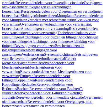
circulatie
Reserveonderdelen voor Inwendige circulatie
Overgangen,
niet-losneembaar
Overgangen en verbindingen,
losneembaar
Reserveonderdelen voor Overgangen en verbindingen,
losneembaar
Sluitingen
Inbouwdozen
Muurplaten
Reserveonderdelen
voor Muurplaten
Verdelers met schroefaansluiting
T-stukken voor
verwarming
Overgangen en verbindingen voor verwarming,
losneembaar
Aansluitingen voor verwarming
Reserveonderdelen
voor Aansluitingen voor verwarming
Toebehoren
Isolaties voor
aansluitingen
Afdichtingen voor buizen en fittingen
Afdichtingen
voor aansluitingen
Afdichtingen voor fittingen
Afdekking voor
fittingen
Bevestigingen voor buizen
Beschermbuizen en
inleghulpstukken
Bevestigingen voor
aansluitingen
Verdelerkasten
Systeemafdichtingen
Sets schroeven
voor flensverbindingen
Verbruiksmateriaal
Geberit
Mepla
Meerlagenbuizen
Reserveonderdelen voor
Meerlagenbuizen
Meerlagenbuizen voor
verwarming
Reserveonderdelen voor Meerlagenbuizen voor
verwarming
Fittingen
Reserveonderdelen voor
Fittingen
Koppelingen
Reserveonderdelen voor
Koppelingen
Reducties
Reserveonderdelen voor
Reducties
Bochten
Reserveonderdelen voor Bochten
T-
stukken
Reserveonderdelen voor T-stukken
Inwendige
circulatie
Reserveonderdelen voor Inwendige circulatie
Overgangen,
niet-losneembaar
Reserveonderdelen voor Overgangen, niet-
losneembaar
Overgangen en verbindingen,