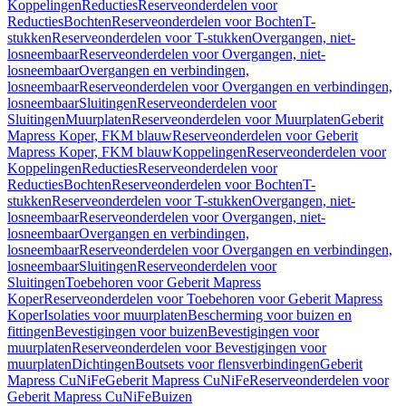
Koppelingen
Reducties
Reserveonderdelen voor
Reducties
Bochten
Reserveonderdelen voor Bochten
T-
stukken
Reserveonderdelen voor T-stukken
Overgangen, niet-
losneembaar
Reserveonderdelen voor Overgangen, niet-
losneembaar
Overgangen en verbindingen,
losneembaar
Reserveonderdelen voor Overgangen en verbindingen,
losneembaar
Sluitingen
Reserveonderdelen voor
Sluitingen
Muurplaten
Reserveonderdelen voor Muurplaten
Geberit
Mapress Koper, FKM blauw
Reserveonderdelen voor Geberit
Mapress Koper, FKM blauw
Koppelingen
Reserveonderdelen voor
Koppelingen
Reducties
Reserveonderdelen voor
Reducties
Bochten
Reserveonderdelen voor Bochten
T-
stukken
Reserveonderdelen voor T-stukken
Overgangen, niet-
losneembaar
Reserveonderdelen voor Overgangen, niet-
losneembaar
Overgangen en verbindingen,
losneembaar
Reserveonderdelen voor Overgangen en verbindingen,
losneembaar
Sluitingen
Reserveonderdelen voor
Sluitingen
Toebehoren voor Geberit Mapress
Koper
Reserveonderdelen voor Toebehoren voor Geberit Mapress
Koper
Isolaties voor muurplaten
Bescherming voor buizen en
fittingen
Bevestigingen voor buizen
Bevestigingen voor
muurplaten
Reserveonderdelen voor Bevestigingen voor
muurplaten
Dichtingen
Boutsets voor flensverbindingen
Geberit
Mapress CuNiFe
Geberit Mapress CuNiFe
Reserveonderdelen voor
Geberit Mapress CuNiFe
Buizen