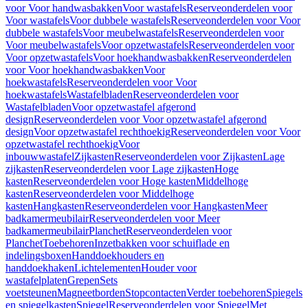
voor Voor handwasbakken
Voor wastafels
Reserveonderdelen voor
Voor wastafels
Voor dubbele wastafels
Reserveonderdelen voor Voor
dubbele wastafels
Voor meubelwastafels
Reserveonderdelen voor
Voor meubelwastafels
Voor opzetwastafels
Reserveonderdelen voor
Voor opzetwastafels
Voor hoekhandwasbakken
Reserveonderdelen
voor Voor hoekhandwasbakken
Voor
hoekwastafels
Reserveonderdelen voor Voor
hoekwastafels
Wastafelbladen
Reserveonderdelen voor
Wastafelbladen
Voor opzetwastafel afgerond
design
Reserveonderdelen voor Voor opzetwastafel afgerond
design
Voor opzetwastafel rechthoekig
Reserveonderdelen voor Voor
opzetwastafel rechthoekig
Voor
inbouwwastafel
Zijkasten
Reserveonderdelen voor Zijkasten
Lage
zijkasten
Reserveonderdelen voor Lage zijkasten
Hoge
kasten
Reserveonderdelen voor Hoge kasten
Middelhoge
kasten
Reserveonderdelen voor Middelhoge
kasten
Hangkasten
Reserveonderdelen voor Hangkasten
Meer
badkamermeubilair
Reserveonderdelen voor Meer
badkamermeubilair
Planchet
Reserveonderdelen voor
Planchet
Toebehoren
Inzetbakken voor schuiflade en
indelingsboxen
Handdoekhouders en
handdoekhaken
Lichtelementen
Houder voor
wastafelplaten
Grepen
Sets
voetsteunen
Magneetborden
Stopcontacten
Verder toebehoren
Spiegels
en spiegelkasten
Spiegel
Reserveonderdelen voor Spiegel
Met