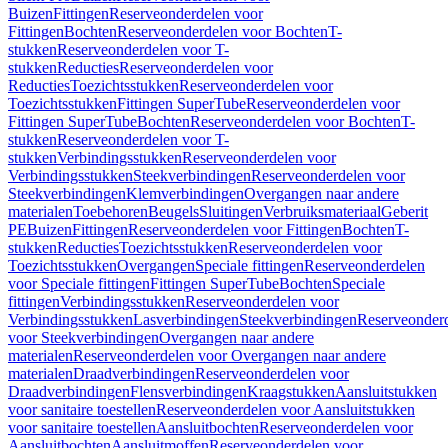
Buizen
Fittingen
Reserveonderdelen voor
Fittingen
Bochten
Reserveonderdelen voor Bochten
T-
stukken
Reserveonderdelen voor T-
stukken
Reducties
Reserveonderdelen voor
Reducties
Toezichtsstukken
Reserveonderdelen voor
Toezichtsstukken
Fittingen SuperTube
Reserveonderdelen voor
Fittingen SuperTube
Bochten
Reserveonderdelen voor Bochten
T-
stukken
Reserveonderdelen voor T-
stukken
Verbindingsstukken
Reserveonderdelen voor
Verbindingsstukken
Steekverbindingen
Reserveonderdelen voor
Steekverbindingen
Klemverbindingen
Overgangen naar andere
materialen
Toebehoren
Beugels
Sluitingen
Verbruiksmateriaal
Geberit
PE
Buizen
Fittingen
Reserveonderdelen voor Fittingen
Bochten
T-
stukken
Reducties
Toezichtsstukken
Reserveonderdelen voor
Toezichtsstukken
Overgangen
Speciale fittingen
Reserveonderdelen
voor Speciale fittingen
Fittingen SuperTube
Bochten
Speciale
fittingen
Verbindingsstukken
Reserveonderdelen voor
Verbindingsstukken
Lasverbindingen
Steekverbindingen
Reserveonder
voor Steekverbindingen
Overgangen naar andere
materialen
Reserveonderdelen voor Overgangen naar andere
materialen
Draadverbindingen
Reserveonderdelen voor
Draadverbindingen
Flensverbindingen
Kraagstukken
Aansluitstukken
voor sanitaire toestellen
Reserveonderdelen voor Aansluitstukken
voor sanitaire toestellen
Aansluitbochten
Reserveonderdelen voor
Aansluitbochten
Aansluitmoffen
Reserveonderdelen voor