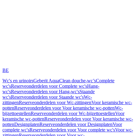
BE
Wc's en urinoirs
Geberit AquaClean douche-wc’s
Complete
wc's
Reserveonderdelen voor Complete wc's
Hang-
wc's
Reserveonderdelen voor Hang-wc's
Staande
wc's
Reserveonderdelen voor Staande wc's
Wc-
zittingen
Reserveonderdelen voor Wc-zittingen
Voor keramische wc-
potten
Reserveonderdelen voor Voor keramische wc-potten
Wc-
bijzettoestellen
Reserveonderdelen voor Wc-bijzettoestellen
Voor
keramische wc-potten
Reserveonderdelen voor Voor keramische wc-
potten
Designplaten
Reserveonderdelen voor Designplaten
Voor
complete wc's
Reserveonderdelen voor Voor complete wc's
Voor wc-
zittingen
Reserveonderdelen voor Voor wc-