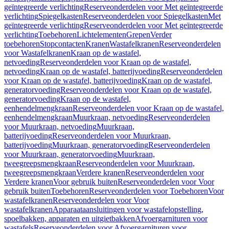
geïntegreerde verlichting
Reserveonderdelen voor Met geïntegreerde
verlichting
Spiegelkasten
Reserveonderdelen voor Spiegelkasten
Met
geïntegreerde verlichting
Reserveonderdelen voor Met geïntegreerde
verlichting
Toebehoren
Lichtelementen
Grepen
Verder
toebehoren
Stopcontacten
Kranen
Wastafelkranen
Reserveonderdelen
voor Wastafelkranen
Kraan op de wastafel,
netvoeding
Reserveonderdelen voor Kraan op de wastafel,
netvoeding
Kraan op de wastafel, batterijvoeding
Reserveonderdelen
voor Kraan op de wastafel, batterijvoeding
Kraan op de wastafel,
generatorvoeding
Reserveonderdelen voor Kraan op de wastafel,
generatorvoeding
Kraan op de wastafel,
eenhendelmengkraan
Reserveonderdelen voor Kraan op de wastafel,
eenhendelmengkraan
Muurkraan, netvoeding
Reserveonderdelen
voor Muurkraan, netvoeding
Muurkraan,
batterijvoeding
Reserveonderdelen voor Muurkraan,
batterijvoeding
Muurkraan, generatorvoeding
Reserveonderdelen
voor Muurkraan, generatorvoeding
Muurkraan,
tweegreepsmengkraan
Reserveonderdelen voor Muurkraan,
tweegreepsmengkraan
Verdere kranen
Reserveonderdelen voor
Verdere kranen
Voor gebruik buiten
Reserveonderdelen voor Voor
gebruik buiten
Toebehoren
Reserveonderdelen voor Toebehoren
Voor
wastafelkranen
Reserveonderdelen voor Voor
wastafelkranen
Apparaataansluitingen voor wastafelopstelling,
spoelbakken, apparaten en uitgietbakken
Afvoergarnituren voor
wastafels
Reserveonderdelen voor Afvoergarnituren voor