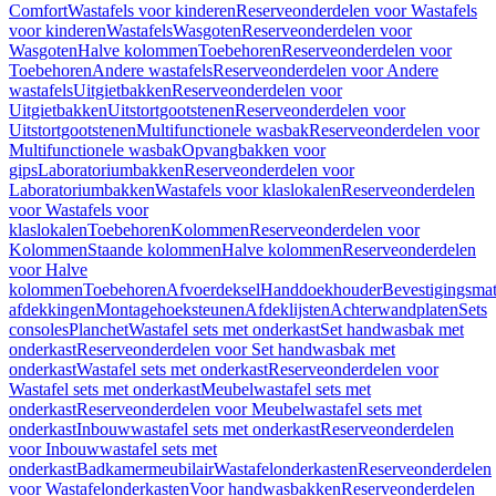
Comfort
Wastafels voor kinderen
Reserveonderdelen voor Wastafels
voor kinderen
Wastafels
Wasgoten
Reserveonderdelen voor
Wasgoten
Halve kolommen
Toebehoren
Reserveonderdelen voor
Toebehoren
Andere wastafels
Reserveonderdelen voor Andere
wastafels
Uitgietbakken
Reserveonderdelen voor
Uitgietbakken
Uitstortgootstenen
Reserveonderdelen voor
Uitstortgootstenen
Multifunctionele wasbak
Reserveonderdelen voor
Multifunctionele wasbak
Opvangbakken voor
gips
Laboratoriumbakken
Reserveonderdelen voor
Laboratoriumbakken
Wastafels voor klaslokalen
Reserveonderdelen
voor Wastafels voor
klaslokalen
Toebehoren
Kolommen
Reserveonderdelen voor
Kolommen
Staande kolommen
Halve kolommen
Reserveonderdelen
voor Halve
kolommen
Toebehoren
Afvoerdeksel
Handdoekhouder
Bevestigingsmat
afdekkingen
Montagehoeksteunen
Afdeklijsten
Achterwandplaten
Sets
consoles
Planchet
Wastafel sets met onderkast
Set handwasbak met
onderkast
Reserveonderdelen voor Set handwasbak met
onderkast
Wastafel sets met onderkast
Reserveonderdelen voor
Wastafel sets met onderkast
Meubelwastafel sets met
onderkast
Reserveonderdelen voor Meubelwastafel sets met
onderkast
Inbouwwastafel sets met onderkast
Reserveonderdelen
voor Inbouwwastafel sets met
onderkast
Badkamermeubilair
Wastafelonderkasten
Reserveonderdelen
voor Wastafelonderkasten
Voor handwasbakken
Reserveonderdelen