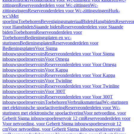
zittingen
Reserveonderdelen voor Wc-zittingen
Wc-
zittingsringen
Reserveonderdelen voor Wc-zittingsringen
Hurk-
wc’s
Met
spoeling
Toebehoren
Bevestigingsmateriaal
Bidets
Hangbidets
Reserveo
voor Hangbidets
Staande bidets
Reserveonderdelen voor Staande
bidets
Toebehoren
Reserveonderdelen voor
Toebehoren
Bedieningsplaten en wc-
sturingen
Bedieningsplaten
Reserveonderdelen voor
Bedieningsplaten
Voor Sigma
inbouwspoelreservoirs
Reserveonderdelen voor Voor Sigma
inbouwspoelreservoirs
Voor Omega
inbouwspoelreservoirs
Reserveonderdelen voor Voor Omega
inbouwspoelreservoirs
Voor Kappa
inbouwspoelreservoirs
Reserveonderdelen voor Voor Kappa
inbouwspoelreservoirs
Voor Twinline
inbouwspoelreservoirs
Reserveonderdelen voor Voor Twinline
inbouwspoelreservoirs
Voor 300T
inbouwspoelreservoirs
Reserveonderdelen voor Voor 300T
inbouwspoelreservoirs
Toebehoren
Verbruiksmateriaal
Wc-sturingen
met elektronische spoelactivering
Reserveonderdelen voor Wc-
sturingen met elektronische spoelactivering
Voor netvoeding, voor
Geberit Sigma inbouwspoelreservoir 12 cm
Reserveonderdelen voor
Voor netvoeding, voor Geberit Sigma inbouwspoelreservoir 12
cm
Voor netvoeding, voor Geberit Sigma inbouwspoelreservoir 8