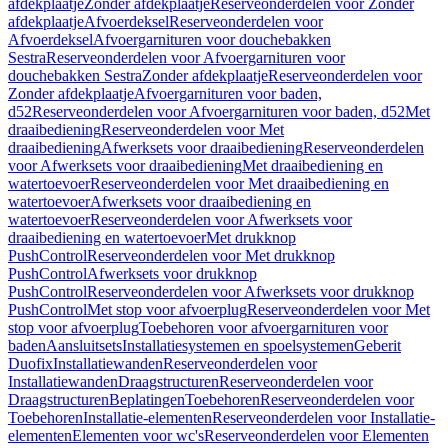
afdekplaatje
Zonder afdekplaatje
Reserveonderdelen voor Zonder
afdekplaatje
Afvoerdeksel
Reserveonderdelen voor
Afvoerdeksel
Afvoergarnituren voor douchebakken
Sestra
Reserveonderdelen voor Afvoergarnituren voor
douchebakken Sestra
Zonder afdekplaatje
Reserveonderdelen voor
Zonder afdekplaatje
Afvoergarnituren voor baden,
d52
Reserveonderdelen voor Afvoergarnituren voor baden, d52
Met
draaibediening
Reserveonderdelen voor Met
draaibediening
Afwerksets voor draaibediening
Reserveonderdelen
voor Afwerksets voor draaibediening
Met draaibediening en
watertoevoer
Reserveonderdelen voor Met draaibediening en
watertoevoer
Afwerksets voor draaibediening en
watertoevoer
Reserveonderdelen voor Afwerksets voor
draaibediening en watertoevoer
Met drukknop
PushControl
Reserveonderdelen voor Met drukknop
PushControl
Afwerksets voor drukknop
PushControl
Reserveonderdelen voor Afwerksets voor drukknop
PushControl
Met stop voor afvoerplug
Reserveonderdelen voor Met
stop voor afvoerplug
Toebehoren voor afvoergarnituren voor
baden
Aansluitsets
Installatiesystemen en spoelsystemen
Geberit
Duofix
Installatiewanden
Reserveonderdelen voor
Installatiewanden
Draagstructuren
Reserveonderdelen voor
Draagstructuren
Beplatingen
Toebehoren
Reserveonderdelen voor
Toebehoren
Installatie-elementen
Reserveonderdelen voor Installatie-
elementen
Elementen voor wc's
Reserveonderdelen voor Elementen