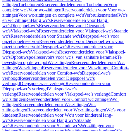
zittingen
Toebehoren
Reserveonderdelen voor Toebehoren
Voor
complete wc's
Voor wc-zittingen
Reserveonderdelen voor Voor wc-
zittingen
Voor wc-zittingen en complete wc's
Verbruiksmateriaal
Wc's
en wc-zittingen
Hang-wc's
Reserveonderdelen voor Hang-
wc's
Diepspoel-wc's
Reserveonderdelen voor Diepspoel-
wc's
Vlakspoel-wc's
Reserveonderdelen voor Vlakspoel-wc's
Staande
wc's
Reserveonderdelen voor Staande wc's
Diepspoel-wc’s voor
opzet spoelreservoir
Reserveonderdelen voor Diepspoel-wc’s voor
opzet spoelreservoir
Diepspoel-wc's
Reserveonderdelen voor
Diepspoel-wc's
Vlakspoel-wc's
Reserveonderdelen voor Vlakspoel-
wc's
Opbouwspoelreservoirs voor wc's, van sanitaire keramiek
Te
bevestigen op de wc-pot
Wc-zittingen
Reserveonderdelen voor Wc-
zittingen
Wc-zittingen
Reserveonderdelen voor Wc-zittingen
Comfort-
wc's
Reserveonderdelen voor Comfort-wc's
Diepspoel-wc’s
verhoogd
Reserveonderdelen voor Diepspoel-wc’s
verhoogd
Diepspoel-wc's verlengd
Reserveonderdelen voor
Diepspoel-wc's verlengd
Vlakspoel-wc’s
verlengd
Reserveonderdelen voor Vlakspoel-wc’s verlengd
Comfort
wc-zittingen
Reserveonderdelen voor Comfort wc-zittingen
Wc-
zittingen
Reserveonderdelen voor Wc-zittingen
Wc-
zittingsringen
Reserveonderdelen voor Wc-zittingsringen
Wc’s voor
kinderen
Reserveonderdelen voor Wc’s voor kinderen
Hang-
wc's
Reserveonderdelen voor Hang-wc's
Staande
wc's
Reserveonderdelen voor Staande wc's
Wc-zittingen voor
kinderen
Reserveonderdelen voor Wc-zittingen voor kinderen
Wc-