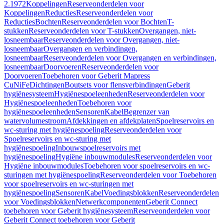
2.1972
Koppelingen
Reserveonderdelen voor
Koppelingen
Reducties
Reserveonderdelen voor
Reducties
Bochten
Reserveonderdelen voor Bochten
T-
stukken
Reserveonderdelen voor T-stukken
Overgangen, niet-
losneembaar
Reserveonderdelen voor Overgangen, niet-
losneembaar
Overgangen en verbindingen,
losneembaar
Reserveonderdelen voor Overgangen en verbindingen,
losneembaar
Doorvoeren
Reserveonderdelen voor
Doorvoeren
Toebehoren voor Geberit Mapress
CuNiFe
Dichtingen
Boutsets voor flensverbindingen
Geberit
hygiënesysteem
Hygiënespoeleenheden
Reserveonderdelen voor
Hygiënespoeleenheden
Toebehoren voor
hygiënespoeleenheden
Sensoren
Kabel
Begrenzer van
watervolumestroom
Afdekkingen en afdekplaten
Spoelreservoirs en
wc-sturing met hygiënespoeling
Reserveonderdelen voor
Spoelreservoirs en wc-sturing met
hygiënespoeling
Inbouwspoelreservoirs met
hygiënespoeling
Hygiëne inbouwmodules
Reserveonderdelen voor
Hygiëne inbouwmodules
Toebehoren voor spoelreservoirs en wc-
sturingen met hygiënespoeling
Reserveonderdelen voor Toebehoren
voor spoelreservoirs en wc-sturingen met
hygiënespoeling
Sensoren
Kabel
Voedingsblokken
Reserveonderdelen
voor Voedingsblokken
Netwerkcomponenten
Geberit Connect
toebehoren voor Geberit hygiënesysteem
Reserveonderdelen voor
Geberit Connect toebehoren voor Geberit