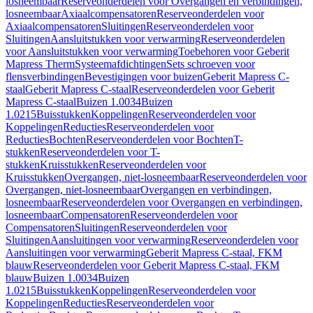
losneembaar
Reserveonderdelen voor Overgangen en verbindingen,
losneembaar
Axiaalcompensatoren
Reserveonderdelen voor
Axiaalcompensatoren
Sluitingen
Reserveonderdelen voor
Sluitingen
Aansluitstukken voor verwarming
Reserveonderdelen
voor Aansluitstukken voor verwarming
Toebehoren voor Geberit
Mapress Therm
Systeemafdichtingen
Sets schroeven voor
flensverbindingen
Bevestigingen voor buizen
Geberit Mapress C-
staal
Geberit Mapress C-staal
Reserveonderdelen voor Geberit
Mapress C-staal
Buizen 1.0034
Buizen
1.0215
Buisstukken
Koppelingen
Reserveonderdelen voor
Koppelingen
Reducties
Reserveonderdelen voor
Reducties
Bochten
Reserveonderdelen voor Bochten
T-
stukken
Reserveonderdelen voor T-
stukken
Kruisstukken
Reserveonderdelen voor
Kruisstukken
Overgangen, niet-losneembaar
Reserveonderdelen voor
Overgangen, niet-losneembaar
Overgangen en verbindingen,
losneembaar
Reserveonderdelen voor Overgangen en verbindingen,
losneembaar
Compensatoren
Reserveonderdelen voor
Compensatoren
Sluitingen
Reserveonderdelen voor
Sluitingen
Aansluitingen voor verwarming
Reserveonderdelen voor
Aansluitingen voor verwarming
Geberit Mapress C-staal, FKM
blauw
Reserveonderdelen voor Geberit Mapress C-staal, FKM
blauw
Buizen 1.0034
Buizen
1.0215
Buisstukken
Koppelingen
Reserveonderdelen voor
Koppelingen
Reducties
Reserveonderdelen voor