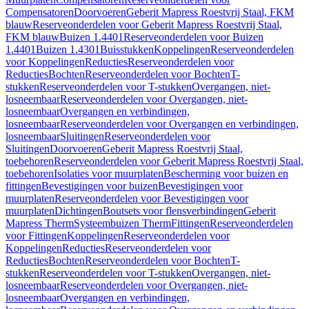
Compensatoren
Doorvoeren
Geberit Mapress Roestvrij Staal, FKM
blauw
Reserveonderdelen voor Geberit Mapress Roestvrij Staal,
FKM blauw
Buizen 1.4401
Reserveonderdelen voor Buizen
1.4401
Buizen 1.4301
Buisstukken
Koppelingen
Reserveonderdelen
voor Koppelingen
Reducties
Reserveonderdelen voor
Reducties
Bochten
Reserveonderdelen voor Bochten
T-
stukken
Reserveonderdelen voor T-stukken
Overgangen, niet-
losneembaar
Reserveonderdelen voor Overgangen, niet-
losneembaar
Overgangen en verbindingen,
losneembaar
Reserveonderdelen voor Overgangen en verbindingen,
losneembaar
Sluitingen
Reserveonderdelen voor
Sluitingen
Doorvoeren
Geberit Mapress Roestvrij Staal,
toebehoren
Reserveonderdelen voor Geberit Mapress Roestvrij Staal,
toebehoren
Isolaties voor muurplaten
Bescherming voor buizen en
fittingen
Bevestigingen voor buizen
Bevestigingen voor
muurplaten
Reserveonderdelen voor Bevestigingen voor
muurplaten
Dichtingen
Boutsets voor flensverbindingen
Geberit
Mapress Therm
Systeembuizen Therm
Fittingen
Reserveonderdelen
voor Fittingen
Koppelingen
Reserveonderdelen voor
Koppelingen
Reducties
Reserveonderdelen voor
Reducties
Bochten
Reserveonderdelen voor Bochten
T-
stukken
Reserveonderdelen voor T-stukken
Overgangen, niet-
losneembaar
Reserveonderdelen voor Overgangen, niet-
losneembaar
Overgangen en verbindingen,