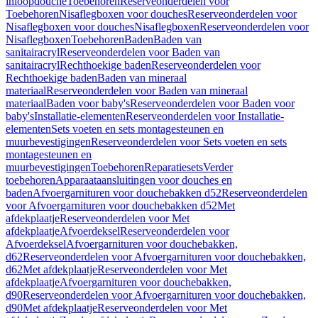
inloopdouche
Toebehoren
Reserveonderdelen voor
Toebehoren
Nisaflegboxen voor douches
Reserveonderdelen voor
Nisaflegboxen voor douches
Nisaflegboxen
Reserveonderdelen voor
Nisaflegboxen
Toebehoren
Baden
Baden van
sanitairacryl
Reserveonderdelen voor Baden van
sanitairacryl
Rechthoekige baden
Reserveonderdelen voor
Rechthoekige baden
Baden van mineraal
materiaal
Reserveonderdelen voor Baden van mineraal
materiaal
Baden voor baby's
Reserveonderdelen voor Baden voor
baby's
Installatie-elementen
Reserveonderdelen voor Installatie-
elementen
Sets voeten en sets montagesteunen en
muurbevestigingen
Reserveonderdelen voor Sets voeten en sets
montagesteunen en
muurbevestigingen
Toebehoren
Reparatiesets
Verder
toebehoren
Apparaataansluitingen voor douches en
baden
Afvoergarnituren voor douchebakken d52
Reserveonderdelen
voor Afvoergarnituren voor douchebakken d52
Met
afdekplaatje
Reserveonderdelen voor Met
afdekplaatje
Afvoerdeksel
Reserveonderdelen voor
Afvoerdeksel
Afvoergarnituren voor douchebakken,
d62
Reserveonderdelen voor Afvoergarnituren voor douchebakken,
d62
Met afdekplaatje
Reserveonderdelen voor Met
afdekplaatje
Afvoergarnituren voor douchebakken,
d90
Reserveonderdelen voor Afvoergarnituren voor douchebakken,
d90
Met afdekplaatje
Reserveonderdelen voor Met