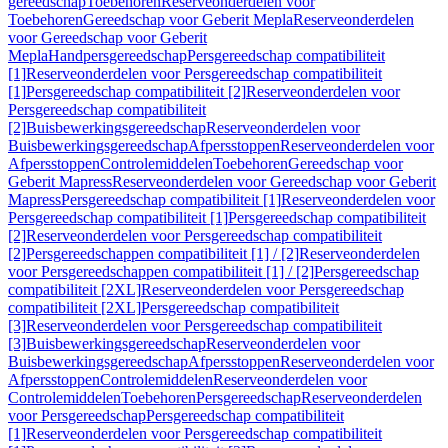
gereedschap
Toebehoren
Reserveonderdelen voor
Toebehoren
Gereedschap voor Geberit Mepla
Reserveonderdelen
voor Gereedschap voor Geberit
Mepla
Handpersgereedschap
Persgereedschap compatibiliteit
[1]
Reserveonderdelen voor Persgereedschap compatibiliteit
[1]
Persgereedschap compatibiliteit [2]
Reserveonderdelen voor
Persgereedschap compatibiliteit
[2]
Buisbewerkingsgereedschap
Reserveonderdelen voor
Buisbewerkingsgereedschap
Afpersstoppen
Reserveonderdelen voor
Afpersstoppen
Controlemiddelen
Toebehoren
Gereedschap voor
Geberit Mapress
Reserveonderdelen voor Gereedschap voor Geberit
Mapress
Persgereedschap compatibiliteit [1]
Reserveonderdelen voor
Persgereedschap compatibiliteit [1]
Persgereedschap compatibiliteit
[2]
Reserveonderdelen voor Persgereedschap compatibiliteit
[2]
Persgereedschappen compatibiliteit [1] / [2]
Reserveonderdelen
voor Persgereedschappen compatibiliteit [1] / [2]
Persgereedschap
compatibiliteit [2XL]
Reserveonderdelen voor Persgereedschap
compatibiliteit [2XL]
Persgereedschap compatibiliteit
[3]
Reserveonderdelen voor Persgereedschap compatibiliteit
[3]
Buisbewerkingsgereedschap
Reserveonderdelen voor
Buisbewerkingsgereedschap
Afpersstoppen
Reserveonderdelen voor
Afpersstoppen
Controlemiddelen
Reserveonderdelen voor
Controlemiddelen
Toebehoren
Persgereedschap
Reserveonderdelen
voor Persgereedschap
Persgereedschap compatibiliteit
[1]
Reserveonderdelen voor Persgereedschap compatibiliteit