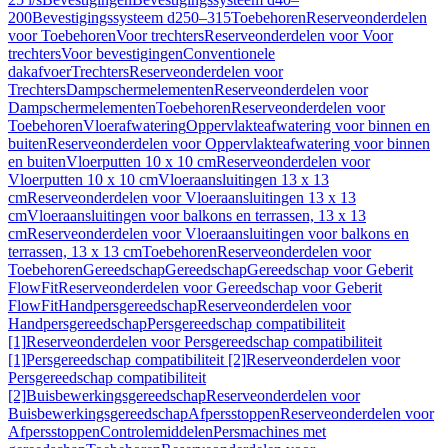
200
Bevestigingssysteem d250–315
Toebehoren
Reserveonderdelen
voor Toebehoren
Voor trechters
Reserveonderdelen voor Voor
trechters
Voor bevestigingen
Conventionele
dakafvoer
Trechters
Reserveonderdelen voor
Trechters
Dampschermelementen
Reserveonderdelen voor
Dampschermelementen
Toebehoren
Reserveonderdelen voor
Toebehoren
Vloerafwatering
Oppervlakteafwatering voor binnen en
buiten
Reserveonderdelen voor Oppervlakteafwatering voor binnen
en buiten
Vloerputten 10 x 10 cm
Reserveonderdelen voor
Vloerputten 10 x 10 cm
Vloeraansluitingen 13 x 13
cm
Reserveonderdelen voor Vloeraansluitingen 13 x 13
cm
Vloeraansluitingen voor balkons en terrassen, 13 x 13
cm
Reserveonderdelen voor Vloeraansluitingen voor balkons en
terrassen, 13 x 13 cm
Toebehoren
Reserveonderdelen voor
Toebehoren
Gereedschap
Gereedschap
Gereedschap voor Geberit
FlowFit
Reserveonderdelen voor Gereedschap voor Geberit
FlowFit
Handpersgereedschap
Reserveonderdelen voor
Handpersgereedschap
Persgereedschap compatibiliteit
[1]
Reserveonderdelen voor Persgereedschap compatibiliteit
[1]
Persgereedschap compatibiliteit [2]
Reserveonderdelen voor
Persgereedschap compatibiliteit
[2]
Buisbewerkingsgereedschap
Reserveonderdelen voor
Buisbewerkingsgereedschap
Afpersstoppen
Reserveonderdelen voor
Afpersstoppen
Controlemiddelen
Persmachines met