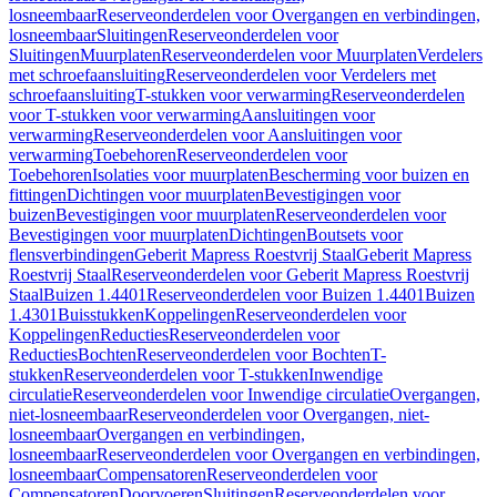
losneembaar
Reserveonderdelen voor Overgangen en verbindingen,
losneembaar
Sluitingen
Reserveonderdelen voor
Sluitingen
Muurplaten
Reserveonderdelen voor Muurplaten
Verdelers
met schroefaansluiting
Reserveonderdelen voor Verdelers met
schroefaansluiting
T-stukken voor verwarming
Reserveonderdelen
voor T-stukken voor verwarming
Aansluitingen voor
verwarming
Reserveonderdelen voor Aansluitingen voor
verwarming
Toebehoren
Reserveonderdelen voor
Toebehoren
Isolaties voor muurplaten
Bescherming voor buizen en
fittingen
Dichtingen voor muurplaten
Bevestigingen voor
buizen
Bevestigingen voor muurplaten
Reserveonderdelen voor
Bevestigingen voor muurplaten
Dichtingen
Boutsets voor
flensverbindingen
Geberit Mapress Roestvrij Staal
Geberit Mapress
Roestvrij Staal
Reserveonderdelen voor Geberit Mapress Roestvrij
Staal
Buizen 1.4401
Reserveonderdelen voor Buizen 1.4401
Buizen
1.4301
Buisstukken
Koppelingen
Reserveonderdelen voor
Koppelingen
Reducties
Reserveonderdelen voor
Reducties
Bochten
Reserveonderdelen voor Bochten
T-
stukken
Reserveonderdelen voor T-stukken
Inwendige
circulatie
Reserveonderdelen voor Inwendige circulatie
Overgangen,
niet-losneembaar
Reserveonderdelen voor Overgangen, niet-
losneembaar
Overgangen en verbindingen,
losneembaar
Reserveonderdelen voor Overgangen en verbindingen,
losneembaar
Compensatoren
Reserveonderdelen voor
Compensatoren
Doorvoeren
Sluitingen
Reserveonderdelen voor