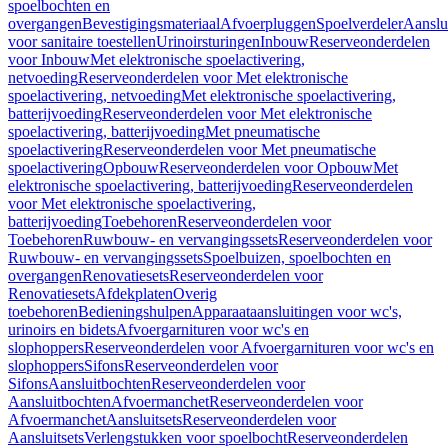
spoelbochten en
overgangen
Bevestigingsmateriaal
Afvoerpluggen
Spoelverdeler
Aanslu
voor sanitaire toestellen
Urinoirsturingen
Inbouw
Reserveonderdelen
voor Inbouw
Met elektronische spoelactivering,
netvoeding
Reserveonderdelen voor Met elektronische
spoelactivering, netvoeding
Met elektronische spoelactivering,
batterijvoeding
Reserveonderdelen voor Met elektronische
spoelactivering, batterijvoeding
Met pneumatische
spoelactivering
Reserveonderdelen voor Met pneumatische
spoelactivering
Opbouw
Reserveonderdelen voor Opbouw
Met
elektronische spoelactivering, batterijvoeding
Reserveonderdelen
voor Met elektronische spoelactivering,
batterijvoeding
Toebehoren
Reserveonderdelen voor
Toebehoren
Ruwbouw- en vervangingssets
Reserveonderdelen voor
Ruwbouw- en vervangingssets
Spoelbuizen, spoelbochten en
overgangen
Renovatiesets
Reserveonderdelen voor
Renovatiesets
Afdekplaten
Overig
toebehoren
Bedieningshulpen
Apparaataansluitingen voor wc's,
urinoirs en bidets
Afvoergarnituren voor wc's en
slophoppers
Reserveonderdelen voor Afvoergarnituren voor wc's en
slophoppers
Sifons
Reserveonderdelen voor
Sifons
Aansluitbochten
Reserveonderdelen voor
Aansluitbochten
Afvoermanchet
Reserveonderdelen voor
Afvoermanchet
Aansluitsets
Reserveonderdelen voor
Aansluitsets
Verlengstukken voor spoelbocht
Reserveonderdelen