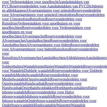
voor Verlengstukken voor spoelbocht
Aansluitstukken van
PVC
Reserveonderdelen voor Aansluitstukken van PVC
Dichtingen
en afdekkappen
Afvoergarnituren voor urinoirs
Reserveonderdelen
voor Afvoergarnituren voor urinoirs
Urinoirsifons
Reserveonderdelen
voor Urinoirsifons
Buissifons
Reserveonderdelen voor
Buissifons
Verlengstukken voor spoelbuizen en voor
spoelbochten
Reserveonderdelen voor Verlengstukken voor
spoelbuizen en voor
spoelbochten
Afvoermanchet
Reserveonderdelen voor
Afvoermanchet
Aansluitbochten
Reserveonderdelen voor
Aansluitbochten
Afvoergarnituren voor bidets
Reserveonderdelen
voor Afvoergarnituren voor bidets
Buissifons
Reserveonderdelen
voor
Buissifons
Afvoermanchet
Aansluitbochten
Afdekkingen
Aansluitingen
voor
Soldeerhulzen
Wastafelopstellingen
Wastafels
Wastafels
Reserveonderde
voor Wastafels
Dubbele wastafels
Reserveonderdelen voor Dubbele
wastafels
Meubelwastafels
Reserveonderdelen voor
Meubelwastafels
Opzetwastafels
Reserveonderdelen voor
Opzetwastafels
Handwasbak
Reserveonderdelen voor
Handwasbak
Opzethandwasbakken
Hoekhandwasbakken
Halve
inbouwwastafels
Reserveonderdelen voor Halve
inbouwwastafels
Inbouwwastafels
Reserveonderdelen voor
Inbouwwastafels
Onderbouwwastafels
Reserveonderdelen voor
Onderbouwwastafels
Hoekwastafels
Wasgoten
Wastafels