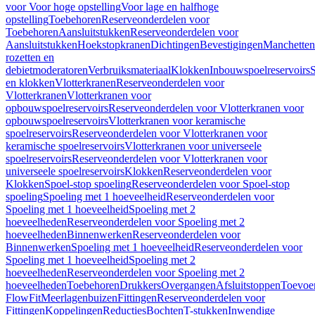
voor Voor hoge opstelling
Voor lage en halfhoge
opstelling
Toebehoren
Reserveonderdelen voor
Toebehoren
Aansluitstukken
Reserveonderdelen voor
Aansluitstukken
Hoekstopkranen
Dichtingen
Bevestigingen
Manchetten
rozetten en
debietmoderatoren
Verbruiksmateriaal
Klokken
Inbouwspoelreservoirs
en klokken
Vlotterkranen
Reserveonderdelen voor
Vlotterkranen
Vlotterkranen voor
opbouwspoelreservoirs
Reserveonderdelen voor Vlotterkranen voor
opbouwspoelreservoirs
Vlotterkranen voor keramische
spoelreservoirs
Reserveonderdelen voor Vlotterkranen voor
keramische spoelreservoirs
Vlotterkranen voor universeele
spoelreservoirs
Reserveonderdelen voor Vlotterkranen voor
universeele spoelreservoirs
Klokken
Reserveonderdelen voor
Klokken
Spoel-stop spoeling
Reserveonderdelen voor Spoel-stop
spoeling
Spoeling met 1 hoeveelheid
Reserveonderdelen voor
Spoeling met 1 hoeveelheid
Spoeling met 2
hoeveelheden
Reserveonderdelen voor Spoeling met 2
hoeveelheden
Binnenwerken
Reserveonderdelen voor
Binnenwerken
Spoeling met 1 hoeveelheid
Reserveonderdelen voor
Spoeling met 1 hoeveelheid
Spoeling met 2
hoeveelheden
Reserveonderdelen voor Spoeling met 2
hoeveelheden
Toebehoren
Drukkers
Overgangen
Afsluitstoppen
Toevoe
FlowFit
Meerlagenbuizen
Fittingen
Reserveonderdelen voor
Fittingen
Koppelingen
Reducties
Bochten
T-stukken
Inwendige