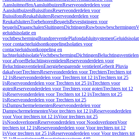
Aansluitmoffen
Aansluitbuizen
Reserveonderdelen voor
Aansluitbuizen
Buissifons
Reserveonderdelen voor
Buissifons
Reukafsluiters
Reserveonderdelen voor
Reukafsluiters
Toebehoren
Beugels
Bevestigingen voor
beugels
Draagschalen
Sluitingen
Dichtingen
Ruwbouwbeschermingen
V
geluidsisolatie en
vochtbescherming
Brandpreventie
Plafondafsluitsystemen
Geluidsisolat
voor contactgeluidsontkoppeling
Isolaties voor
contactgeluidsontkoppeling en
luchtgeluidsisolatie
Vochtbescherming
Dichtingen
Beluchtingsventielen
voor afvoer
Beluchtingsventielen
Reserveonderdelen voor
Beluchtingsventielen
Energiebesparende ventielen
Geberit Pluvia
dakafvoer
Trechters
Reserveonderdelen voor Trechters
Trechters tot
12 l/s
Reserveonderdelen voor Trechters tot 12 l/s
Trechters tot 25
l/s
Reserveonderdelen voor Trechters tot 25 l/s
Trechters voor
goten
Reserveonderdelen voor Trechters voor goten
Trechters tot 12
l/s
Reserveonderdelen voor Trechters tot 12 l/s
Trechters tot 25
l/s
Reserveonderdelen voor Trechters tot 25
l/s
Dampschermelementen
Reserveonderdelen voor
Dampschermelementen
Voor trechters tot 12 l/s
Reserveonderdelen
voor Voor trechters tot 12 l/s
Voor trechters tot 25
l/s
Noodoverlopen
Reserveonderdelen voor Noodoverlopen
Voor
trechters tot 12 l/s
Reserveonderdelen voor Voor trechters tot 12
l/s
Voor trechters tot 25 l/s
Reserveonderdelen voor Voor trechters tot
25 l/s
Bevestigingen
Bevestigingssysteem d40–