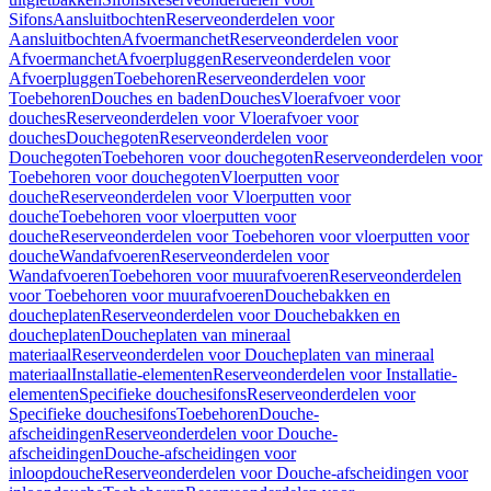
Sifons
Aansluitbochten
Reserveonderdelen voor
Aansluitbochten
Afvoermanchet
Reserveonderdelen voor
Afvoermanchet
Afvoerpluggen
Reserveonderdelen voor
Afvoerpluggen
Toebehoren
Reserveonderdelen voor
Toebehoren
Douches en baden
Douches
Vloerafvoer voor
douches
Reserveonderdelen voor Vloerafvoer voor
douches
Douchegoten
Reserveonderdelen voor
Douchegoten
Toebehoren voor douchegoten
Reserveonderdelen voor
Toebehoren voor douchegoten
Vloerputten voor
douche
Reserveonderdelen voor Vloerputten voor
douche
Toebehoren voor vloerputten voor
douche
Reserveonderdelen voor Toebehoren voor vloerputten voor
douche
Wandafvoeren
Reserveonderdelen voor
Wandafvoeren
Toebehoren voor muurafvoeren
Reserveonderdelen
voor Toebehoren voor muurafvoeren
Douchebakken en
doucheplaten
Reserveonderdelen voor Douchebakken en
doucheplaten
Doucheplaten van mineraal
materiaal
Reserveonderdelen voor Doucheplaten van mineraal
materiaal
Installatie-elementen
Reserveonderdelen voor Installatie-
elementen
Specifieke douchesifons
Reserveonderdelen voor
Specifieke douchesifons
Toebehoren
Douche-
afscheidingen
Reserveonderdelen voor Douche-
afscheidingen
Douche-afscheidingen voor
inloopdouche
Reserveonderdelen voor Douche-afscheidingen voor