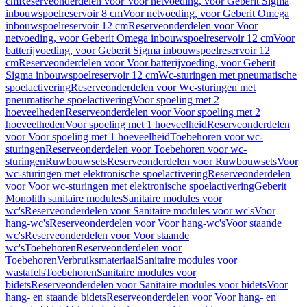
cm
Reserveonderdelen voor Voor netvoeding, voor Geberit Sigma
inbouwspoelreservoir 8 cm
Voor netvoeding, voor Geberit Omega
inbouwspoelreservoir 12 cm
Reserveonderdelen voor Voor
netvoeding, voor Geberit Omega inbouwspoelreservoir 12 cm
Voor
batterijvoeding, voor Geberit Sigma inbouwspoelreservoir 12
cm
Reserveonderdelen voor Voor batterijvoeding, voor Geberit
Sigma inbouwspoelreservoir 12 cm
Wc-sturingen met pneumatische
spoelactivering
Reserveonderdelen voor Wc-sturingen met
pneumatische spoelactivering
Voor spoeling met 2
hoeveelheden
Reserveonderdelen voor Voor spoeling met 2
hoeveelheden
Voor spoeling met 1 hoeveelheid
Reserveonderdelen
voor Voor spoeling met 1 hoeveelheid
Toebehoren voor wc-
sturingen
Reserveonderdelen voor Toebehoren voor wc-
sturingen
Ruwbouwsets
Reserveonderdelen voor Ruwbouwsets
Voor
wc-sturingen met elektronische spoelactivering
Reserveonderdelen
voor Voor wc-sturingen met elektronische spoelactivering
Geberit
Monolith sanitaire modules
Sanitaire modules voor
wc's
Reserveonderdelen voor Sanitaire modules voor wc's
Voor
hang-wc's
Reserveonderdelen voor Voor hang-wc's
Voor staande
wc's
Reserveonderdelen voor Voor staande
wc's
Toebehoren
Reserveonderdelen voor
Toebehoren
Verbruiksmateriaal
Sanitaire modules voor
wastafels
Toebehoren
Sanitaire modules voor
bidets
Reserveonderdelen voor Sanitaire modules voor bidets
Voor
hang- en staande bidets
Reserveonderdelen voor Voor hang- en