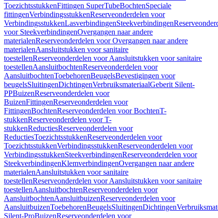
Toezichtsstukken
Fittingen SuperTube
Bochten
Speciale
fittingen
Verbindingsstukken
Reserveonderdelen voor
Verbindingsstukken
Lasverbindingen
Steekverbindingen
Reserveonder
voor Steekverbindingen
Overgangen naar andere
materialen
Reserveonderdelen voor Overgangen naar andere
materialen
Aansluitstukken voor sanitaire
toestellen
Reserveonderdelen voor Aansluitstukken voor sanitaire
toestellen
Aansluitbochten
Reserveonderdelen voor
Aansluitbochten
Toebehoren
Beugels
Bevestigingen voor
beugels
Sluitingen
Dichtingen
Verbruiksmateriaal
Geberit Silent-
PP
Buizen
Reserveonderdelen voor
Buizen
Fittingen
Reserveonderdelen voor
Fittingen
Bochten
Reserveonderdelen voor Bochten
T-
stukken
Reserveonderdelen voor T-
stukken
Reducties
Reserveonderdelen voor
Reducties
Toezichtsstukken
Reserveonderdelen voor
Toezichtsstukken
Verbindingsstukken
Reserveonderdelen voor
Verbindingsstukken
Steekverbindingen
Reserveonderdelen voor
Steekverbindingen
Klemverbindingen
Overgangen naar andere
materialen
Aansluitstukken voor sanitaire
toestellen
Reserveonderdelen voor Aansluitstukken voor sanitaire
toestellen
Aansluitbochten
Reserveonderdelen voor
Aansluitbochten
Aansluitbuizen
Reserveonderdelen voor
Aansluitbuizen
Toebehoren
Beugels
Sluitingen
Dichtingen
Verbruiksmat
Silent-Pro
Buizen
Reserveonderdelen voor