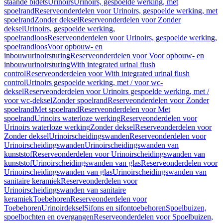
staande bidets
Urinoirs
Urinoirs, gespoelde werking, met
spoelrand
Reserveonderdelen voor Urinoirs, gespoelde werking, met
spoelrand
Zonder deksel
Reserveonderdelen voor Zonder
deksel
Urinoirs, gespoelde werking,
spoelrandloos
Reserveonderdelen voor Urinoirs, gespoelde werking,
spoelrandloos
Voor opbouw- en
inbouwurinoirsturing
Reserveonderdelen voor Voor opbouw- en
inbouwurinoirsturing
With integrated urinal flush
control
Reserveonderdelen voor With integrated urinal flush
control
Urinoirs gespoelde werking, met / voor wc-
deksel
Reserveonderdelen voor Urinoirs gespoelde werking, met /
voor wc-deksel
Zonder spoelrand
Reserveonderdelen voor Zonder
spoelrand
Met spoelrand
Reserveonderdelen voor Met
spoelrand
Urinoirs waterloze werking
Reserveonderdelen voor
Urinoirs waterloze werking
Zonder deksel
Reserveonderdelen voor
Zonder deksel
Urinoirscheidingswanden
Reserveonderdelen voor
Urinoirscheidingswanden
Urinoirscheidingswanden van
kunststof
Reserveonderdelen voor Urinoirscheidingswanden van
kunststof
Urinoirscheidingswanden van glas
Reserveonderdelen voor
Urinoirscheidingswanden van glas
Urinoirscheidingswanden van
sanitaire keramiek
Reserveonderdelen voor
Urinoirscheidingswanden van sanitaire
keramiek
Toebehoren
Reserveonderdelen voor
Toebehoren
Urinoirdeksel
Sifons en sifontoebehoren
Spoelbuizen,
spoelbochten en overgangen
Reserveonderdelen voor Spoelbuizen,