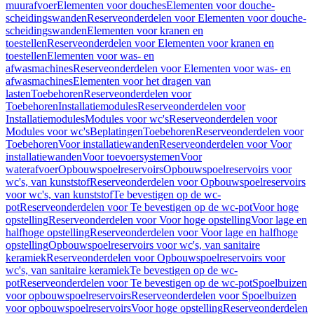
muurafvoer
Elementen voor douches
Elementen voor douche-
scheidingswanden
Reserveonderdelen voor Elementen voor douche-
scheidingswanden
Elementen voor kranen en
toestellen
Reserveonderdelen voor Elementen voor kranen en
toestellen
Elementen voor was- en
afwasmachines
Reserveonderdelen voor Elementen voor was- en
afwasmachines
Elementen voor het dragen van
lasten
Toebehoren
Reserveonderdelen voor
Toebehoren
Installatiemodules
Reserveonderdelen voor
Installatiemodules
Modules voor wc's
Reserveonderdelen voor
Modules voor wc's
Beplatingen
Toebehoren
Reserveonderdelen voor
Toebehoren
Voor installatiewanden
Reserveonderdelen voor Voor
installatiewanden
Voor toevoersystemen
Voor
waterafvoer
Opbouwspoelreservoirs
Opbouwspoelreservoirs voor
wc's, van kunststof
Reserveonderdelen voor Opbouwspoelreservoirs
voor wc's, van kunststof
Te bevestigen op de wc-
pot
Reserveonderdelen voor Te bevestigen op de wc-pot
Voor hoge
opstelling
Reserveonderdelen voor Voor hoge opstelling
Voor lage en
halfhoge opstelling
Reserveonderdelen voor Voor lage en halfhoge
opstelling
Opbouwspoelreservoirs voor wc's, van sanitaire
keramiek
Reserveonderdelen voor Opbouwspoelreservoirs voor
wc's, van sanitaire keramiek
Te bevestigen op de wc-
pot
Reserveonderdelen voor Te bevestigen op de wc-pot
Spoelbuizen
voor opbouwspoelreservoirs
Reserveonderdelen voor Spoelbuizen
voor opbouwspoelreservoirs
Voor hoge opstelling
Reserveonderdelen