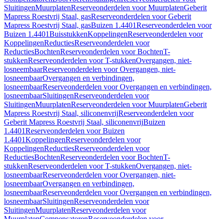
Sluitingen
Muurplaten
Reserveonderdelen voor Muurplaten
Geberit
Mapress Roestvrij Staal, gas
Reserveonderdelen voor Geberit
Mapress Roestvrij Staal, gas
Buizen 1.4401
Reserveonderdelen voor
Buizen 1.4401
Buisstukken
Koppelingen
Reserveonderdelen voor
Koppelingen
Reducties
Reserveonderdelen voor
Reducties
Bochten
Reserveonderdelen voor Bochten
T-
stukken
Reserveonderdelen voor T-stukken
Overgangen, niet-
losneembaar
Reserveonderdelen voor Overgangen, niet-
losneembaar
Overgangen en verbindingen,
losneembaar
Reserveonderdelen voor Overgangen en verbindingen,
losneembaar
Sluitingen
Reserveonderdelen voor
Sluitingen
Muurplaten
Reserveonderdelen voor Muurplaten
Geberit
Mapress Roestvrij Staal, siliconenvrij
Reserveonderdelen voor
Geberit Mapress Roestvrij Staal, siliconenvrij
Buizen
1.4401
Reserveonderdelen voor Buizen
1.4401
Koppelingen
Reserveonderdelen voor
Koppelingen
Reducties
Reserveonderdelen voor
Reducties
Bochten
Reserveonderdelen voor Bochten
T-
stukken
Reserveonderdelen voor T-stukken
Overgangen, niet-
losneembaar
Reserveonderdelen voor Overgangen, niet-
losneembaar
Overgangen en verbindingen,
losneembaar
Reserveonderdelen voor Overgangen en verbindingen,
losneembaar
Sluitingen
Reserveonderdelen voor
Sluitingen
Muurplaten
Reserveonderdelen voor
Muurplaten
Compensatoren
Reserveonderdelen voor