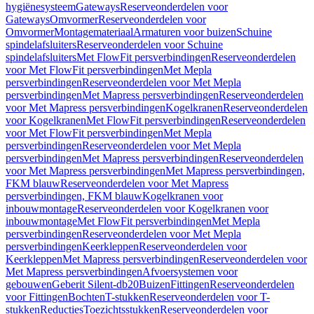
hygiënesysteem
Gateways
Reserveonderdelen voor
Gateways
Omvormer
Reserveonderdelen voor
Omvormer
Montagemateriaal
Armaturen voor buizen
Schuine
spindelafsluiters
Reserveonderdelen voor Schuine
spindelafsluiters
Met FlowFit persverbindingen
Reserveonderdelen
voor Met FlowFit persverbindingen
Met Mepla
persverbindingen
Reserveonderdelen voor Met Mepla
persverbindingen
Met Mapress persverbindingen
Reserveonderdelen
voor Met Mapress persverbindingen
Kogelkranen
Reserveonderdelen
voor Kogelkranen
Met FlowFit persverbindingen
Reserveonderdelen
voor Met FlowFit persverbindingen
Met Mepla
persverbindingen
Reserveonderdelen voor Met Mepla
persverbindingen
Met Mapress persverbindingen
Reserveonderdelen
voor Met Mapress persverbindingen
Met Mapress persverbindingen,
FKM blauw
Reserveonderdelen voor Met Mapress
persverbindingen, FKM blauw
Kogelkranen voor
inbouwmontage
Reserveonderdelen voor Kogelkranen voor
inbouwmontage
Met FlowFit persverbindingen
Met Mepla
persverbindingen
Reserveonderdelen voor Met Mepla
persverbindingen
Keerkleppen
Reserveonderdelen voor
Keerkleppen
Met Mapress persverbindingen
Reserveonderdelen voor
Met Mapress persverbindingen
Afvoersystemen voor
gebouwen
Geberit Silent-db20
Buizen
Fittingen
Reserveonderdelen
voor Fittingen
Bochten
T-stukken
Reserveonderdelen voor T-
stukken
Reducties
Toezichtsstukken
Reserveonderdelen voor