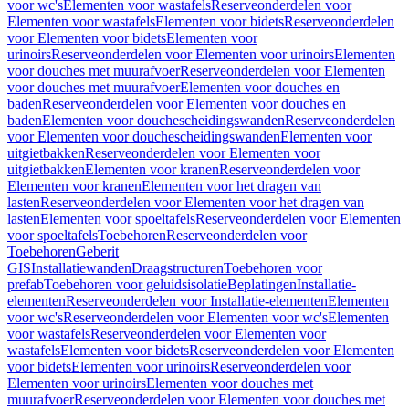
voor wc's
Elementen voor wastafels
Reserveonderdelen voor
Elementen voor wastafels
Elementen voor bidets
Reserveonderdelen
voor Elementen voor bidets
Elementen voor
urinoirs
Reserveonderdelen voor Elementen voor urinoirs
Elementen
voor douches met muurafvoer
Reserveonderdelen voor Elementen
voor douches met muurafvoer
Elementen voor douches en
baden
Reserveonderdelen voor Elementen voor douches en
baden
Elementen voor douchescheidingswanden
Reserveonderdelen
voor Elementen voor douchescheidingswanden
Elementen voor
uitgietbakken
Reserveonderdelen voor Elementen voor
uitgietbakken
Elementen voor kranen
Reserveonderdelen voor
Elementen voor kranen
Elementen voor het dragen van
lasten
Reserveonderdelen voor Elementen voor het dragen van
lasten
Elementen voor spoeltafels
Reserveonderdelen voor Elementen
voor spoeltafels
Toebehoren
Reserveonderdelen voor
Toebehoren
Geberit
GIS
Installatiewanden
Draagstructuren
Toebehoren voor
prefab
Toebehoren voor geluidsisolatie
Beplatingen
Installatie-
elementen
Reserveonderdelen voor Installatie-elementen
Elementen
voor wc's
Reserveonderdelen voor Elementen voor wc's
Elementen
voor wastafels
Reserveonderdelen voor Elementen voor
wastafels
Elementen voor bidets
Reserveonderdelen voor Elementen
voor bidets
Elementen voor urinoirs
Reserveonderdelen voor
Elementen voor urinoirs
Elementen voor douches met
muurafvoer
Reserveonderdelen voor Elementen voor douches met