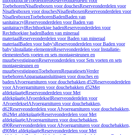
inloopdouche
Toebehoren
Reserveonderdelen voor
Toebehoren
Nisaflegboxen voor douches
Reserveonderdelen voor
Nisaflegboxen voor douches
Nisaflegboxen
Reserveonderdelen voor
Nisaflegboxen
Toebehoren
Baden
Baden van
sanitairacryl
Reserveonderdelen voor Baden van
sanitairacryl
Rechthoekige baden
Reserveonderdelen voor
Rechthoekige baden
Baden van mineraal
materiaal
Reserveonderdelen voor Baden van mineraal
materiaal
Baden voor baby's
Reserveonderdelen voor Baden voor
baby's
Installatie-elementen
Reserveonderdelen voor Installatie-
elementen
Sets voeten en sets montagesteunen en
muurbevestigingen
Reserveonderdelen voor Sets voeten en sets
montagesteunen en
muurbevestigingen
Toebehoren
Reparatiesets
Verder
toebehoren
Apparaataansluitingen voor douches en
baden
Afvoergarnituren voor douchebakken d52
Reserveonderdelen
voor Afvoergarnituren voor douchebakken d52
Met
afdekplaatje
Reserveonderdelen voor Met
afdekplaatje
Afvoerdeksel
Reserveonderdelen voor
Afvoerdeksel
Afvoergarnituren voor douchebakken,
d62
Reserveonderdelen voor Afvoergarnituren voor douchebakken,
d62
Met afdekplaatje
Reserveonderdelen voor Met
afdekplaatje
Afvoergarnituren voor douchebakken,
d90
Reserveonderdelen voor Afvoergarnituren voor douchebakken,
d90
Met afdekplaatje
Reserveonderdelen voor Met