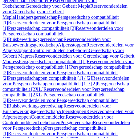
gereedschap
Toebehoren
Reserveonderdelen voor
Toebehoren
Gereedschap voor Geberit Mepla
Reserveonderdelen
voor Gereedschap voor Geberit
Mepla
Handpersgereedschap
Persgereedschap compatibiliteit
[1]
Reserveonderdelen voor Persgereedschap compatibiliteit
[1]
Persgereedschap compatibiliteit [2]
Reserveonderdelen voor
Persgereedschap compatibiliteit
[2]
Buisbewerkingsgereedschap
Reserveonderdelen voor
Buisbewerkingsgereedschap
Afpersstoppen
Reserveonderdelen voor
Afpersstoppen
Controlemiddelen
Toebehoren
Gereedschap voor
Geberit Mapress
Reserveonderdelen voor Gereedschap voor Geberit
Mapress
Persgereedschap compatibiliteit [1]
Reserveonderdelen voor
Persgereedschap compatibiliteit [1]
Persgereedschap compatibiliteit
[2]
Reserveonderdelen voor Persgereedschap compatibiliteit
[2]
Persgereedschappen compatibiliteit [1] / [2]
Reserveonderdelen
voor Persgereedschappen compatibiliteit [1] / [2]
Persgereedschap
compatibiliteit [2XL]
Reserveonderdelen voor Persgereedschap
compatibiliteit [2XL]
Persgereedschap compatibiliteit
[3]
Reserveonderdelen voor Persgereedschap compatibiliteit
[3]
Buisbewerkingsgereedschap
Reserveonderdelen voor
Buisbewerkingsgereedschap
Afpersstoppen
Reserveonderdelen voor
Afpersstoppen
Controlemiddelen
Reserveonderdelen voor
Controlemiddelen
Toebehoren
Persgereedschap
Reserveonderdelen
voor Persgereedschap
Persgereedschap compatibiliteit
[1]
Reserveonderdelen voor Persgereedschap compatibiliteit