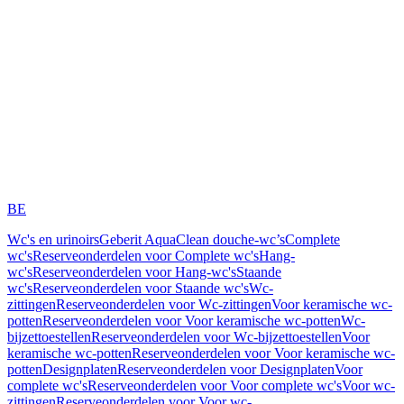
BE
Wc's en urinoirs
Geberit AquaClean douche-wc’s
Complete
wc's
Reserveonderdelen voor Complete wc's
Hang-
wc's
Reserveonderdelen voor Hang-wc's
Staande
wc's
Reserveonderdelen voor Staande wc's
Wc-
zittingen
Reserveonderdelen voor Wc-zittingen
Voor keramische wc-
potten
Reserveonderdelen voor Voor keramische wc-potten
Wc-
bijzettoestellen
Reserveonderdelen voor Wc-bijzettoestellen
Voor
keramische wc-potten
Reserveonderdelen voor Voor keramische wc-
potten
Designplaten
Reserveonderdelen voor Designplaten
Voor
complete wc's
Reserveonderdelen voor Voor complete wc's
Voor wc-
zittingen
Reserveonderdelen voor Voor wc-