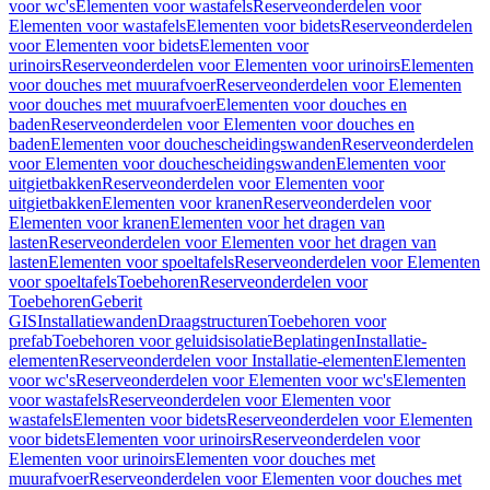
voor wc's
Elementen voor wastafels
Reserveonderdelen voor
Elementen voor wastafels
Elementen voor bidets
Reserveonderdelen
voor Elementen voor bidets
Elementen voor
urinoirs
Reserveonderdelen voor Elementen voor urinoirs
Elementen
voor douches met muurafvoer
Reserveonderdelen voor Elementen
voor douches met muurafvoer
Elementen voor douches en
baden
Reserveonderdelen voor Elementen voor douches en
baden
Elementen voor douchescheidingswanden
Reserveonderdelen
voor Elementen voor douchescheidingswanden
Elementen voor
uitgietbakken
Reserveonderdelen voor Elementen voor
uitgietbakken
Elementen voor kranen
Reserveonderdelen voor
Elementen voor kranen
Elementen voor het dragen van
lasten
Reserveonderdelen voor Elementen voor het dragen van
lasten
Elementen voor spoeltafels
Reserveonderdelen voor Elementen
voor spoeltafels
Toebehoren
Reserveonderdelen voor
Toebehoren
Geberit
GIS
Installatiewanden
Draagstructuren
Toebehoren voor
prefab
Toebehoren voor geluidsisolatie
Beplatingen
Installatie-
elementen
Reserveonderdelen voor Installatie-elementen
Elementen
voor wc's
Reserveonderdelen voor Elementen voor wc's
Elementen
voor wastafels
Reserveonderdelen voor Elementen voor
wastafels
Elementen voor bidets
Reserveonderdelen voor Elementen
voor bidets
Elementen voor urinoirs
Reserveonderdelen voor
Elementen voor urinoirs
Elementen voor douches met
muurafvoer
Reserveonderdelen voor Elementen voor douches met