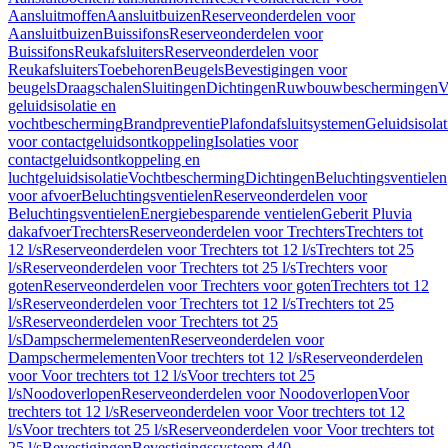
Aansluitmoffen
Aansluitbuizen
Reserveonderdelen voor
Aansluitbuizen
Buissifons
Reserveonderdelen voor
Buissifons
Reukafsluiters
Reserveonderdelen voor
Reukafsluiters
Toebehoren
Beugels
Bevestigingen voor
beugels
Draagschalen
Sluitingen
Dichtingen
Ruwbouwbeschermingen
V
geluidsisolatie en
vochtbescherming
Brandpreventie
Plafondafsluitsystemen
Geluidsisolat
voor contactgeluidsontkoppeling
Isolaties voor
contactgeluidsontkoppeling en
luchtgeluidsisolatie
Vochtbescherming
Dichtingen
Beluchtingsventielen
voor afvoer
Beluchtingsventielen
Reserveonderdelen voor
Beluchtingsventielen
Energiebesparende ventielen
Geberit Pluvia
dakafvoer
Trechters
Reserveonderdelen voor Trechters
Trechters tot
12 l/s
Reserveonderdelen voor Trechters tot 12 l/s
Trechters tot 25
l/s
Reserveonderdelen voor Trechters tot 25 l/s
Trechters voor
goten
Reserveonderdelen voor Trechters voor goten
Trechters tot 12
l/s
Reserveonderdelen voor Trechters tot 12 l/s
Trechters tot 25
l/s
Reserveonderdelen voor Trechters tot 25
l/s
Dampschermelementen
Reserveonderdelen voor
Dampschermelementen
Voor trechters tot 12 l/s
Reserveonderdelen
voor Voor trechters tot 12 l/s
Voor trechters tot 25
l/s
Noodoverlopen
Reserveonderdelen voor Noodoverlopen
Voor
trechters tot 12 l/s
Reserveonderdelen voor Voor trechters tot 12
l/s
Voor trechters tot 25 l/s
Reserveonderdelen voor Voor trechters tot
25 l/s
Bevestigingen
Bevestigingssysteem d40–