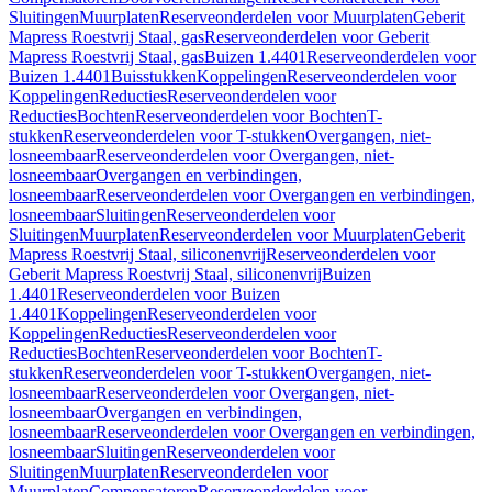
Sluitingen
Muurplaten
Reserveonderdelen voor Muurplaten
Geberit
Mapress Roestvrij Staal, gas
Reserveonderdelen voor Geberit
Mapress Roestvrij Staal, gas
Buizen 1.4401
Reserveonderdelen voor
Buizen 1.4401
Buisstukken
Koppelingen
Reserveonderdelen voor
Koppelingen
Reducties
Reserveonderdelen voor
Reducties
Bochten
Reserveonderdelen voor Bochten
T-
stukken
Reserveonderdelen voor T-stukken
Overgangen, niet-
losneembaar
Reserveonderdelen voor Overgangen, niet-
losneembaar
Overgangen en verbindingen,
losneembaar
Reserveonderdelen voor Overgangen en verbindingen,
losneembaar
Sluitingen
Reserveonderdelen voor
Sluitingen
Muurplaten
Reserveonderdelen voor Muurplaten
Geberit
Mapress Roestvrij Staal, siliconenvrij
Reserveonderdelen voor
Geberit Mapress Roestvrij Staal, siliconenvrij
Buizen
1.4401
Reserveonderdelen voor Buizen
1.4401
Koppelingen
Reserveonderdelen voor
Koppelingen
Reducties
Reserveonderdelen voor
Reducties
Bochten
Reserveonderdelen voor Bochten
T-
stukken
Reserveonderdelen voor T-stukken
Overgangen, niet-
losneembaar
Reserveonderdelen voor Overgangen, niet-
losneembaar
Overgangen en verbindingen,
losneembaar
Reserveonderdelen voor Overgangen en verbindingen,
losneembaar
Sluitingen
Reserveonderdelen voor
Sluitingen
Muurplaten
Reserveonderdelen voor
Muurplaten
Compensatoren
Reserveonderdelen voor