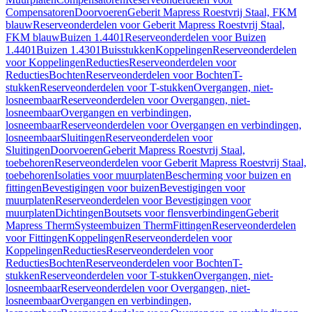
Compensatoren
Doorvoeren
Geberit Mapress Roestvrij Staal, FKM
blauw
Reserveonderdelen voor Geberit Mapress Roestvrij Staal,
FKM blauw
Buizen 1.4401
Reserveonderdelen voor Buizen
1.4401
Buizen 1.4301
Buisstukken
Koppelingen
Reserveonderdelen
voor Koppelingen
Reducties
Reserveonderdelen voor
Reducties
Bochten
Reserveonderdelen voor Bochten
T-
stukken
Reserveonderdelen voor T-stukken
Overgangen, niet-
losneembaar
Reserveonderdelen voor Overgangen, niet-
losneembaar
Overgangen en verbindingen,
losneembaar
Reserveonderdelen voor Overgangen en verbindingen,
losneembaar
Sluitingen
Reserveonderdelen voor
Sluitingen
Doorvoeren
Geberit Mapress Roestvrij Staal,
toebehoren
Reserveonderdelen voor Geberit Mapress Roestvrij Staal,
toebehoren
Isolaties voor muurplaten
Bescherming voor buizen en
fittingen
Bevestigingen voor buizen
Bevestigingen voor
muurplaten
Reserveonderdelen voor Bevestigingen voor
muurplaten
Dichtingen
Boutsets voor flensverbindingen
Geberit
Mapress Therm
Systeembuizen Therm
Fittingen
Reserveonderdelen
voor Fittingen
Koppelingen
Reserveonderdelen voor
Koppelingen
Reducties
Reserveonderdelen voor
Reducties
Bochten
Reserveonderdelen voor Bochten
T-
stukken
Reserveonderdelen voor T-stukken
Overgangen, niet-
losneembaar
Reserveonderdelen voor Overgangen, niet-
losneembaar
Overgangen en verbindingen,