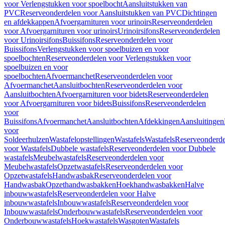
voor Verlengstukken voor spoelbocht
Aansluitstukken van
PVC
Reserveonderdelen voor Aansluitstukken van PVC
Dichtingen
en afdekkappen
Afvoergarnituren voor urinoirs
Reserveonderdelen
voor Afvoergarnituren voor urinoirs
Urinoirsifons
Reserveonderdelen
voor Urinoirsifons
Buissifons
Reserveonderdelen voor
Buissifons
Verlengstukken voor spoelbuizen en voor
spoelbochten
Reserveonderdelen voor Verlengstukken voor
spoelbuizen en voor
spoelbochten
Afvoermanchet
Reserveonderdelen voor
Afvoermanchet
Aansluitbochten
Reserveonderdelen voor
Aansluitbochten
Afvoergarnituren voor bidets
Reserveonderdelen
voor Afvoergarnituren voor bidets
Buissifons
Reserveonderdelen
voor
Buissifons
Afvoermanchet
Aansluitbochten
Afdekkingen
Aansluitingen
voor
Soldeerhulzen
Wastafelopstellingen
Wastafels
Wastafels
Reserveonderde
voor Wastafels
Dubbele wastafels
Reserveonderdelen voor Dubbele
wastafels
Meubelwastafels
Reserveonderdelen voor
Meubelwastafels
Opzetwastafels
Reserveonderdelen voor
Opzetwastafels
Handwasbak
Reserveonderdelen voor
Handwasbak
Opzethandwasbakken
Hoekhandwasbakken
Halve
inbouwwastafels
Reserveonderdelen voor Halve
inbouwwastafels
Inbouwwastafels
Reserveonderdelen voor
Inbouwwastafels
Onderbouwwastafels
Reserveonderdelen voor
Onderbouwwastafels
Hoekwastafels
Wasgoten
Wastafels