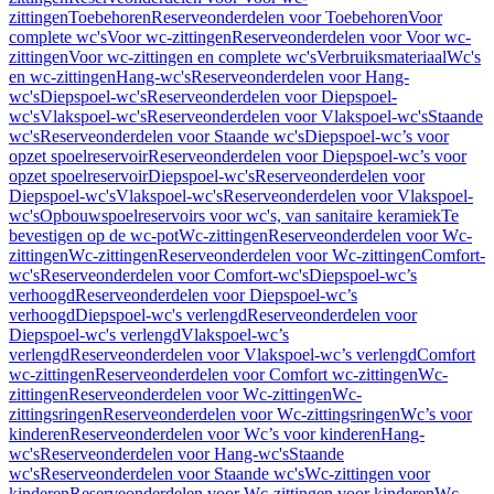
zittingen
Toebehoren
Reserveonderdelen voor Toebehoren
Voor
complete wc's
Voor wc-zittingen
Reserveonderdelen voor Voor wc-
zittingen
Voor wc-zittingen en complete wc's
Verbruiksmateriaal
Wc's
en wc-zittingen
Hang-wc's
Reserveonderdelen voor Hang-
wc's
Diepspoel-wc's
Reserveonderdelen voor Diepspoel-
wc's
Vlakspoel-wc's
Reserveonderdelen voor Vlakspoel-wc's
Staande
wc's
Reserveonderdelen voor Staande wc's
Diepspoel-wc’s voor
opzet spoelreservoir
Reserveonderdelen voor Diepspoel-wc’s voor
opzet spoelreservoir
Diepspoel-wc's
Reserveonderdelen voor
Diepspoel-wc's
Vlakspoel-wc's
Reserveonderdelen voor Vlakspoel-
wc's
Opbouwspoelreservoirs voor wc's, van sanitaire keramiek
Te
bevestigen op de wc-pot
Wc-zittingen
Reserveonderdelen voor Wc-
zittingen
Wc-zittingen
Reserveonderdelen voor Wc-zittingen
Comfort-
wc's
Reserveonderdelen voor Comfort-wc's
Diepspoel-wc’s
verhoogd
Reserveonderdelen voor Diepspoel-wc’s
verhoogd
Diepspoel-wc's verlengd
Reserveonderdelen voor
Diepspoel-wc's verlengd
Vlakspoel-wc’s
verlengd
Reserveonderdelen voor Vlakspoel-wc’s verlengd
Comfort
wc-zittingen
Reserveonderdelen voor Comfort wc-zittingen
Wc-
zittingen
Reserveonderdelen voor Wc-zittingen
Wc-
zittingsringen
Reserveonderdelen voor Wc-zittingsringen
Wc’s voor
kinderen
Reserveonderdelen voor Wc’s voor kinderen
Hang-
wc's
Reserveonderdelen voor Hang-wc's
Staande
wc's
Reserveonderdelen voor Staande wc's
Wc-zittingen voor
kinderen
Reserveonderdelen voor Wc-zittingen voor kinderen
Wc-