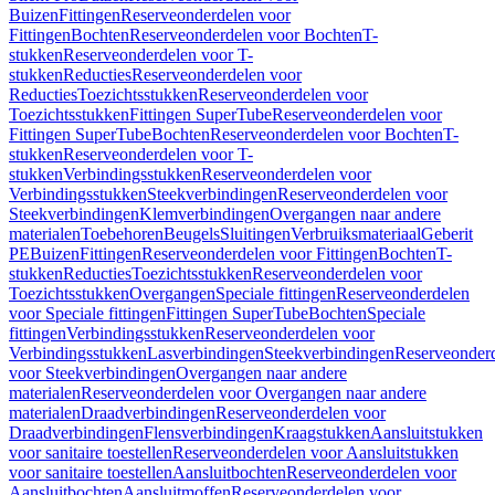
Buizen
Fittingen
Reserveonderdelen voor
Fittingen
Bochten
Reserveonderdelen voor Bochten
T-
stukken
Reserveonderdelen voor T-
stukken
Reducties
Reserveonderdelen voor
Reducties
Toezichtsstukken
Reserveonderdelen voor
Toezichtsstukken
Fittingen SuperTube
Reserveonderdelen voor
Fittingen SuperTube
Bochten
Reserveonderdelen voor Bochten
T-
stukken
Reserveonderdelen voor T-
stukken
Verbindingsstukken
Reserveonderdelen voor
Verbindingsstukken
Steekverbindingen
Reserveonderdelen voor
Steekverbindingen
Klemverbindingen
Overgangen naar andere
materialen
Toebehoren
Beugels
Sluitingen
Verbruiksmateriaal
Geberit
PE
Buizen
Fittingen
Reserveonderdelen voor Fittingen
Bochten
T-
stukken
Reducties
Toezichtsstukken
Reserveonderdelen voor
Toezichtsstukken
Overgangen
Speciale fittingen
Reserveonderdelen
voor Speciale fittingen
Fittingen SuperTube
Bochten
Speciale
fittingen
Verbindingsstukken
Reserveonderdelen voor
Verbindingsstukken
Lasverbindingen
Steekverbindingen
Reserveonder
voor Steekverbindingen
Overgangen naar andere
materialen
Reserveonderdelen voor Overgangen naar andere
materialen
Draadverbindingen
Reserveonderdelen voor
Draadverbindingen
Flensverbindingen
Kraagstukken
Aansluitstukken
voor sanitaire toestellen
Reserveonderdelen voor Aansluitstukken
voor sanitaire toestellen
Aansluitbochten
Reserveonderdelen voor
Aansluitbochten
Aansluitmoffen
Reserveonderdelen voor