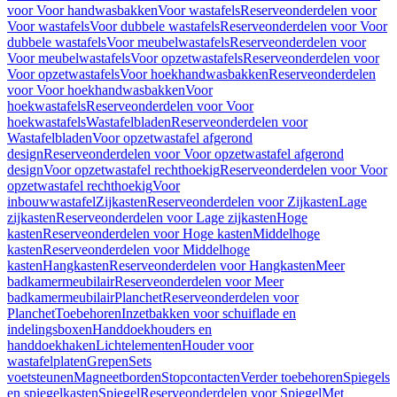
voor Voor handwasbakken
Voor wastafels
Reserveonderdelen voor
Voor wastafels
Voor dubbele wastafels
Reserveonderdelen voor Voor
dubbele wastafels
Voor meubelwastafels
Reserveonderdelen voor
Voor meubelwastafels
Voor opzetwastafels
Reserveonderdelen voor
Voor opzetwastafels
Voor hoekhandwasbakken
Reserveonderdelen
voor Voor hoekhandwasbakken
Voor
hoekwastafels
Reserveonderdelen voor Voor
hoekwastafels
Wastafelbladen
Reserveonderdelen voor
Wastafelbladen
Voor opzetwastafel afgerond
design
Reserveonderdelen voor Voor opzetwastafel afgerond
design
Voor opzetwastafel rechthoekig
Reserveonderdelen voor Voor
opzetwastafel rechthoekig
Voor
inbouwwastafel
Zijkasten
Reserveonderdelen voor Zijkasten
Lage
zijkasten
Reserveonderdelen voor Lage zijkasten
Hoge
kasten
Reserveonderdelen voor Hoge kasten
Middelhoge
kasten
Reserveonderdelen voor Middelhoge
kasten
Hangkasten
Reserveonderdelen voor Hangkasten
Meer
badkamermeubilair
Reserveonderdelen voor Meer
badkamermeubilair
Planchet
Reserveonderdelen voor
Planchet
Toebehoren
Inzetbakken voor schuiflade en
indelingsboxen
Handdoekhouders en
handdoekhaken
Lichtelementen
Houder voor
wastafelplaten
Grepen
Sets
voetsteunen
Magneetborden
Stopcontacten
Verder toebehoren
Spiegels
en spiegelkasten
Spiegel
Reserveonderdelen voor Spiegel
Met