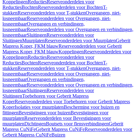
Koppelingen
Reducties
Reserveonderdelen voor
Reducties
Bochten
Reserveonderdelen voor Bochten
T-
stukken
Reserveonderdelen voor T-stukken
Overgangen, niet-
losneembaar
Reserveonderdelen voor Overgangen, niet-
losneembaar
Overgangen en verbindingen,
losneembaar
Reserveonderdelen voor Overgangen en verbindingen,
losneembaar
Sluitingen
Reserveonderdelen voor
Sluitingen
Muurplaten
Reserveonderdelen voor Muurplaten
Geberit
Mapress Koper, FKM blauw
Reserveonderdelen voor Geberit
Mapress Koper, FKM blauw
Koppelingen
Reserveonderdelen voor
Koppelingen
Reducties
Reserveonderdelen voor
Reducties
Bochten
Reserveonderdelen voor Bochten
T-
stukken
Reserveonderdelen voor T-stukken
Overgangen, niet-
losneembaar
Reserveonderdelen voor Overgangen, niet-
losneembaar
Overgangen en verbindingen,
losneembaar
Reserveonderdelen voor Overgangen en verbindingen,
losneembaar
Sluitingen
Reserveonderdelen voor
Sluitingen
Toebehoren voor Geberit Mapress
Koper
Reserveonderdelen voor Toebehoren voor Geberit Mapress
Koper
Isolaties voor muurplaten
Bescherming voor buizen en
fittingen
Bevestigingen voor buizen
Bevestigingen voor
muurplaten
Reserveonderdelen voor Bevestigingen voor
muurplaten
Dichtingen
Boutsets voor flensverbindingen
Geberit
Mapress CuNiFe
Geberit Mapress CuNiFe
Reserveonderdelen voor
Geberit Mapress CuNiFe
Buizen