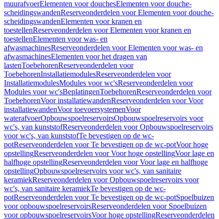
muurafvoer
Elementen voor douches
Elementen voor douche-
scheidingswanden
Reserveonderdelen voor Elementen voor douche-
scheidingswanden
Elementen voor kranen en
toestellen
Reserveonderdelen voor Elementen voor kranen en
toestellen
Elementen voor was- en
afwasmachines
Reserveonderdelen voor Elementen voor was- en
afwasmachines
Elementen voor het dragen van
lasten
Toebehoren
Reserveonderdelen voor
Toebehoren
Installatiemodules
Reserveonderdelen voor
Installatiemodules
Modules voor wc's
Reserveonderdelen voor
Modules voor wc's
Beplatingen
Toebehoren
Reserveonderdelen voor
Toebehoren
Voor installatiewanden
Reserveonderdelen voor Voor
installatiewanden
Voor toevoersystemen
Voor
waterafvoer
Opbouwspoelreservoirs
Opbouwspoelreservoirs voor
wc's, van kunststof
Reserveonderdelen voor Opbouwspoelreservoirs
voor wc's, van kunststof
Te bevestigen op de wc-
pot
Reserveonderdelen voor Te bevestigen op de wc-pot
Voor hoge
opstelling
Reserveonderdelen voor Voor hoge opstelling
Voor lage en
halfhoge opstelling
Reserveonderdelen voor Voor lage en halfhoge
opstelling
Opbouwspoelreservoirs voor wc's, van sanitaire
keramiek
Reserveonderdelen voor Opbouwspoelreservoirs voor
wc's, van sanitaire keramiek
Te bevestigen op de wc-
pot
Reserveonderdelen voor Te bevestigen op de wc-pot
Spoelbuizen
voor opbouwspoelreservoirs
Reserveonderdelen voor Spoelbuizen
voor opbouwspoelreservoirs
Voor hoge opstelling
Reserveonderdelen