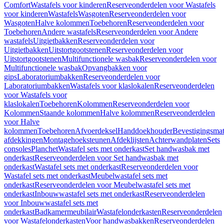
Comfort
Wastafels voor kinderen
Reserveonderdelen voor Wastafels
voor kinderen
Wastafels
Wasgoten
Reserveonderdelen voor
Wasgoten
Halve kolommen
Toebehoren
Reserveonderdelen voor
Toebehoren
Andere wastafels
Reserveonderdelen voor Andere
wastafels
Uitgietbakken
Reserveonderdelen voor
Uitgietbakken
Uitstortgootstenen
Reserveonderdelen voor
Uitstortgootstenen
Multifunctionele wasbak
Reserveonderdelen voor
Multifunctionele wasbak
Opvangbakken voor
gips
Laboratoriumbakken
Reserveonderdelen voor
Laboratoriumbakken
Wastafels voor klaslokalen
Reserveonderdelen
voor Wastafels voor
klaslokalen
Toebehoren
Kolommen
Reserveonderdelen voor
Kolommen
Staande kolommen
Halve kolommen
Reserveonderdelen
voor Halve
kolommen
Toebehoren
Afvoerdeksel
Handdoekhouder
Bevestigingsmat
afdekkingen
Montagehoeksteunen
Afdeklijsten
Achterwandplaten
Sets
consoles
Planchet
Wastafel sets met onderkast
Set handwasbak met
onderkast
Reserveonderdelen voor Set handwasbak met
onderkast
Wastafel sets met onderkast
Reserveonderdelen voor
Wastafel sets met onderkast
Meubelwastafel sets met
onderkast
Reserveonderdelen voor Meubelwastafel sets met
onderkast
Inbouwwastafel sets met onderkast
Reserveonderdelen
voor Inbouwwastafel sets met
onderkast
Badkamermeubilair
Wastafelonderkasten
Reserveonderdelen
voor Wastafelonderkasten
Voor handwasbakken
Reserveonderdelen