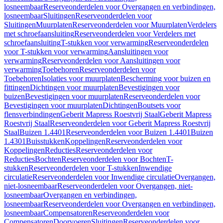
losneembaar
Reserveonderdelen voor Overgangen en verbindingen,
losneembaar
Sluitingen
Reserveonderdelen voor
Sluitingen
Muurplaten
Reserveonderdelen voor Muurplaten
Verdelers
met schroefaansluiting
Reserveonderdelen voor Verdelers met
schroefaansluiting
T-stukken voor verwarming
Reserveonderdelen
voor T-stukken voor verwarming
Aansluitingen voor
verwarming
Reserveonderdelen voor Aansluitingen voor
verwarming
Toebehoren
Reserveonderdelen voor
Toebehoren
Isolaties voor muurplaten
Bescherming voor buizen en
fittingen
Dichtingen voor muurplaten
Bevestigingen voor
buizen
Bevestigingen voor muurplaten
Reserveonderdelen voor
Bevestigingen voor muurplaten
Dichtingen
Boutsets voor
flensverbindingen
Geberit Mapress Roestvrij Staal
Geberit Mapress
Roestvrij Staal
Reserveonderdelen voor Geberit Mapress Roestvrij
Staal
Buizen 1.4401
Reserveonderdelen voor Buizen 1.4401
Buizen
1.4301
Buisstukken
Koppelingen
Reserveonderdelen voor
Koppelingen
Reducties
Reserveonderdelen voor
Reducties
Bochten
Reserveonderdelen voor Bochten
T-
stukken
Reserveonderdelen voor T-stukken
Inwendige
circulatie
Reserveonderdelen voor Inwendige circulatie
Overgangen,
niet-losneembaar
Reserveonderdelen voor Overgangen, niet-
losneembaar
Overgangen en verbindingen,
losneembaar
Reserveonderdelen voor Overgangen en verbindingen,
losneembaar
Compensatoren
Reserveonderdelen voor
Compensatoren
Doorvoeren
Sluitingen
Reserveonderdelen voor