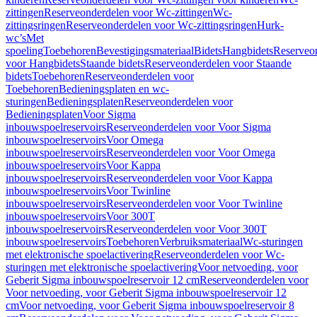
zittingen
Reserveonderdelen voor Wc-zittingen
Wc-
zittingsringen
Reserveonderdelen voor Wc-zittingsringen
Hurk-
wc’s
Met
spoeling
Toebehoren
Bevestigingsmateriaal
Bidets
Hangbidets
Reserveo
voor Hangbidets
Staande bidets
Reserveonderdelen voor Staande
bidets
Toebehoren
Reserveonderdelen voor
Toebehoren
Bedieningsplaten en wc-
sturingen
Bedieningsplaten
Reserveonderdelen voor
Bedieningsplaten
Voor Sigma
inbouwspoelreservoirs
Reserveonderdelen voor Voor Sigma
inbouwspoelreservoirs
Voor Omega
inbouwspoelreservoirs
Reserveonderdelen voor Voor Omega
inbouwspoelreservoirs
Voor Kappa
inbouwspoelreservoirs
Reserveonderdelen voor Voor Kappa
inbouwspoelreservoirs
Voor Twinline
inbouwspoelreservoirs
Reserveonderdelen voor Voor Twinline
inbouwspoelreservoirs
Voor 300T
inbouwspoelreservoirs
Reserveonderdelen voor Voor 300T
inbouwspoelreservoirs
Toebehoren
Verbruiksmateriaal
Wc-sturingen
met elektronische spoelactivering
Reserveonderdelen voor Wc-
sturingen met elektronische spoelactivering
Voor netvoeding, voor
Geberit Sigma inbouwspoelreservoir 12 cm
Reserveonderdelen voor
Voor netvoeding, voor Geberit Sigma inbouwspoelreservoir 12
cm
Voor netvoeding, voor Geberit Sigma inbouwspoelreservoir 8