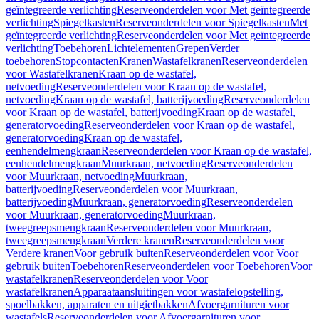
geïntegreerde verlichting
Reserveonderdelen voor Met geïntegreerde
verlichting
Spiegelkasten
Reserveonderdelen voor Spiegelkasten
Met
geïntegreerde verlichting
Reserveonderdelen voor Met geïntegreerde
verlichting
Toebehoren
Lichtelementen
Grepen
Verder
toebehoren
Stopcontacten
Kranen
Wastafelkranen
Reserveonderdelen
voor Wastafelkranen
Kraan op de wastafel,
netvoeding
Reserveonderdelen voor Kraan op de wastafel,
netvoeding
Kraan op de wastafel, batterijvoeding
Reserveonderdelen
voor Kraan op de wastafel, batterijvoeding
Kraan op de wastafel,
generatorvoeding
Reserveonderdelen voor Kraan op de wastafel,
generatorvoeding
Kraan op de wastafel,
eenhendelmengkraan
Reserveonderdelen voor Kraan op de wastafel,
eenhendelmengkraan
Muurkraan, netvoeding
Reserveonderdelen
voor Muurkraan, netvoeding
Muurkraan,
batterijvoeding
Reserveonderdelen voor Muurkraan,
batterijvoeding
Muurkraan, generatorvoeding
Reserveonderdelen
voor Muurkraan, generatorvoeding
Muurkraan,
tweegreepsmengkraan
Reserveonderdelen voor Muurkraan,
tweegreepsmengkraan
Verdere kranen
Reserveonderdelen voor
Verdere kranen
Voor gebruik buiten
Reserveonderdelen voor Voor
gebruik buiten
Toebehoren
Reserveonderdelen voor Toebehoren
Voor
wastafelkranen
Reserveonderdelen voor Voor
wastafelkranen
Apparaataansluitingen voor wastafelopstelling,
spoelbakken, apparaten en uitgietbakken
Afvoergarnituren voor
wastafels
Reserveonderdelen voor Afvoergarnituren voor