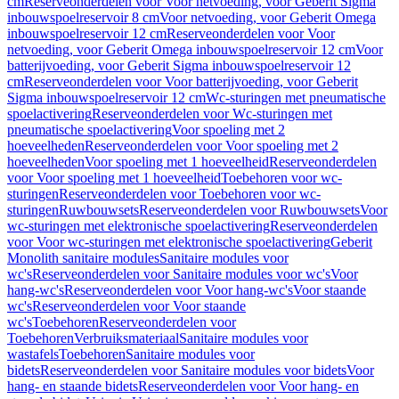
cm
Reserveonderdelen voor Voor netvoeding, voor Geberit Sigma
inbouwspoelreservoir 8 cm
Voor netvoeding, voor Geberit Omega
inbouwspoelreservoir 12 cm
Reserveonderdelen voor Voor
netvoeding, voor Geberit Omega inbouwspoelreservoir 12 cm
Voor
batterijvoeding, voor Geberit Sigma inbouwspoelreservoir 12
cm
Reserveonderdelen voor Voor batterijvoeding, voor Geberit
Sigma inbouwspoelreservoir 12 cm
Wc-sturingen met pneumatische
spoelactivering
Reserveonderdelen voor Wc-sturingen met
pneumatische spoelactivering
Voor spoeling met 2
hoeveelheden
Reserveonderdelen voor Voor spoeling met 2
hoeveelheden
Voor spoeling met 1 hoeveelheid
Reserveonderdelen
voor Voor spoeling met 1 hoeveelheid
Toebehoren voor wc-
sturingen
Reserveonderdelen voor Toebehoren voor wc-
sturingen
Ruwbouwsets
Reserveonderdelen voor Ruwbouwsets
Voor
wc-sturingen met elektronische spoelactivering
Reserveonderdelen
voor Voor wc-sturingen met elektronische spoelactivering
Geberit
Monolith sanitaire modules
Sanitaire modules voor
wc's
Reserveonderdelen voor Sanitaire modules voor wc's
Voor
hang-wc's
Reserveonderdelen voor Voor hang-wc's
Voor staande
wc's
Reserveonderdelen voor Voor staande
wc's
Toebehoren
Reserveonderdelen voor
Toebehoren
Verbruiksmateriaal
Sanitaire modules voor
wastafels
Toebehoren
Sanitaire modules voor
bidets
Reserveonderdelen voor Sanitaire modules voor bidets
Voor
hang- en staande bidets
Reserveonderdelen voor Voor hang- en