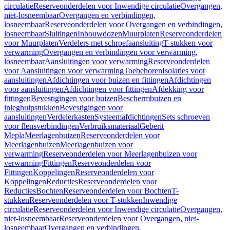
circulatie
Reserveonderdelen voor Inwendige circulatie
Overgangen,
niet-losneembaar
Overgangen en verbindingen,
losneembaar
Reserveonderdelen voor Overgangen en verbindingen,
losneembaar
Sluitingen
Inbouwdozen
Muurplaten
Reserveonderdelen
voor Muurplaten
Verdelers met schroefaansluiting
T-stukken voor
verwarming
Overgangen en verbindingen voor verwarming,
losneembaar
Aansluitingen voor verwarming
Reserveonderdelen
voor Aansluitingen voor verwarming
Toebehoren
Isolaties voor
aansluitingen
Afdichtingen voor buizen en fittingen
Afdichtingen
voor aansluitingen
Afdichtingen voor fittingen
Afdekking voor
fittingen
Bevestigingen voor buizen
Beschermbuizen en
inleghulpstukken
Bevestigingen voor
aansluitingen
Verdelerkasten
Systeemafdichtingen
Sets schroeven
voor flensverbindingen
Verbruiksmateriaal
Geberit
Mepla
Meerlagenbuizen
Reserveonderdelen voor
Meerlagenbuizen
Meerlagenbuizen voor
verwarming
Reserveonderdelen voor Meerlagenbuizen voor
verwarming
Fittingen
Reserveonderdelen voor
Fittingen
Koppelingen
Reserveonderdelen voor
Koppelingen
Reducties
Reserveonderdelen voor
Reducties
Bochten
Reserveonderdelen voor Bochten
T-
stukken
Reserveonderdelen voor T-stukken
Inwendige
circulatie
Reserveonderdelen voor Inwendige circulatie
Overgangen,
niet-losneembaar
Reserveonderdelen voor Overgangen, niet-
losneembaar
Overgangen en verbindingen,