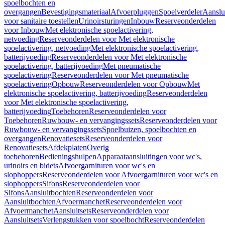
spoelbochten en
overgangen
Bevestigingsmateriaal
Afvoerpluggen
Spoelverdeler
Aanslu
voor sanitaire toestellen
Urinoirsturingen
Inbouw
Reserveonderdelen
voor Inbouw
Met elektronische spoelactivering,
netvoeding
Reserveonderdelen voor Met elektronische
spoelactivering, netvoeding
Met elektronische spoelactivering,
batterijvoeding
Reserveonderdelen voor Met elektronische
spoelactivering, batterijvoeding
Met pneumatische
spoelactivering
Reserveonderdelen voor Met pneumatische
spoelactivering
Opbouw
Reserveonderdelen voor Opbouw
Met
elektronische spoelactivering, batterijvoeding
Reserveonderdelen
voor Met elektronische spoelactivering,
batterijvoeding
Toebehoren
Reserveonderdelen voor
Toebehoren
Ruwbouw- en vervangingssets
Reserveonderdelen voor
Ruwbouw- en vervangingssets
Spoelbuizen, spoelbochten en
overgangen
Renovatiesets
Reserveonderdelen voor
Renovatiesets
Afdekplaten
Overig
toebehoren
Bedieningshulpen
Apparaataansluitingen voor wc's,
urinoirs en bidets
Afvoergarnituren voor wc's en
slophoppers
Reserveonderdelen voor Afvoergarnituren voor wc's en
slophoppers
Sifons
Reserveonderdelen voor
Sifons
Aansluitbochten
Reserveonderdelen voor
Aansluitbochten
Afvoermanchet
Reserveonderdelen voor
Afvoermanchet
Aansluitsets
Reserveonderdelen voor
Aansluitsets
Verlengstukken voor spoelbocht
Reserveonderdelen