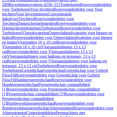
200
Bevestigingssysteem d250–315
Toebehoren
Reserveonderdelen
voor Toebehoren
Voor trechters
Reserveonderdelen voor Voor
trechters
Voor bevestigingen
Conventionele
dakafvoer
Trechters
Reserveonderdelen voor
Trechters
Dampschermelementen
Reserveonderdelen voor
Dampschermelementen
Toebehoren
Reserveonderdelen voor
Toebehoren
Vloerafwatering
Oppervlakteafwatering voor binnen en
buiten
Reserveonderdelen voor Oppervlakteafwatering voor binnen
en buiten
Vloerputten 10 x 10 cm
Reserveonderdelen voor
Vloerputten 10 x 10 cm
Vloeraansluitingen 13 x 13
cm
Reserveonderdelen voor Vloeraansluitingen 13 x 13
cm
Vloeraansluitingen voor balkons en terrassen, 13 x 13
cm
Reserveonderdelen voor Vloeraansluitingen voor balkons en
terrassen, 13 x 13 cm
Toebehoren
Reserveonderdelen voor
Toebehoren
Gereedschap
Gereedschap
Gereedschap voor Geberit
FlowFit
Reserveonderdelen voor Gereedschap voor Geberit
FlowFit
Handpersgereedschap
Reserveonderdelen voor
Handpersgereedschap
Persgereedschap compatibiliteit
[1]
Reserveonderdelen voor Persgereedschap compatibiliteit
[1]
Persgereedschap compatibiliteit [2]
Reserveonderdelen voor
Persgereedschap compatibiliteit
[2]
Buisbewerkingsgereedschap
Reserveonderdelen voor
Buisbewerkingsgereedschap
Afpersstoppen
Reserveonderdelen voor
Afpersstoppen
Controlemiddelen
Persmachines met