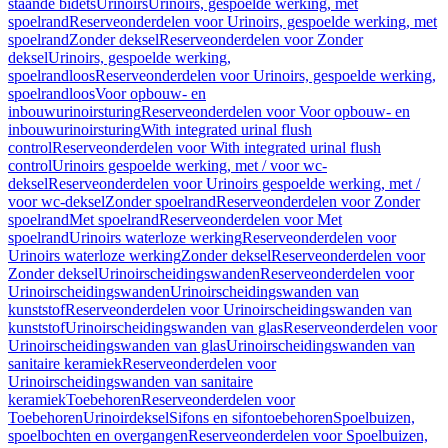
staande bidets
Urinoirs
Urinoirs, gespoelde werking, met
spoelrand
Reserveonderdelen voor Urinoirs, gespoelde werking, met
spoelrand
Zonder deksel
Reserveonderdelen voor Zonder
deksel
Urinoirs, gespoelde werking,
spoelrandloos
Reserveonderdelen voor Urinoirs, gespoelde werking,
spoelrandloos
Voor opbouw- en
inbouwurinoirsturing
Reserveonderdelen voor Voor opbouw- en
inbouwurinoirsturing
With integrated urinal flush
control
Reserveonderdelen voor With integrated urinal flush
control
Urinoirs gespoelde werking, met / voor wc-
deksel
Reserveonderdelen voor Urinoirs gespoelde werking, met /
voor wc-deksel
Zonder spoelrand
Reserveonderdelen voor Zonder
spoelrand
Met spoelrand
Reserveonderdelen voor Met
spoelrand
Urinoirs waterloze werking
Reserveonderdelen voor
Urinoirs waterloze werking
Zonder deksel
Reserveonderdelen voor
Zonder deksel
Urinoirscheidingswanden
Reserveonderdelen voor
Urinoirscheidingswanden
Urinoirscheidingswanden van
kunststof
Reserveonderdelen voor Urinoirscheidingswanden van
kunststof
Urinoirscheidingswanden van glas
Reserveonderdelen voor
Urinoirscheidingswanden van glas
Urinoirscheidingswanden van
sanitaire keramiek
Reserveonderdelen voor
Urinoirscheidingswanden van sanitaire
keramiek
Toebehoren
Reserveonderdelen voor
Toebehoren
Urinoirdeksel
Sifons en sifontoebehoren
Spoelbuizen,
spoelbochten en overgangen
Reserveonderdelen voor Spoelbuizen,