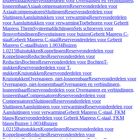
losneembaar
Reserveonderdelen voor Overgangen en verbindingen,
losneembaar
Axiaalcompensatoren
Reserveonderdelen voor
Axiaalcompensatoren
Sluitingen
Reserveonderdelen voor
Sluitingen
Aansluitstukken voor verwarming
Reserveonderdelen
voor Aansluitstukken voor verwarming
Toebehoren voor Geberit
Mapress Therm
Systeemafdichtingen
Sets schroeven voor
flensverbindingen
Bevestigingen voor buizen
Geberit Mapress C-
staal
Geberit Mapress C-staal
Reserveonderdelen voor Geberit
Mapress C-staal
Buizen 1.0034
Buizen
1.0215
Buisstukken
Koppelingen
Reserveonderdelen voor
Koppelingen
Reducties
Reserveonderdelen voor
Reducties
Bochten
Reserveonderdelen voor Bochten
T-
stukken
Reserveonderdelen voor T-
stukken
Kruisstukken
Reserveonderdelen voor
Kruisstukken
Overgangen, niet-losneembaar
Reserveonderdelen voor
Overgangen, niet-losneembaar
Overgangen en verbindingen,
losneembaar
Reserveonderdelen voor Overgangen en verbindingen,
losneembaar
Compensatoren
Reserveonderdelen voor
Compensatoren
Sluitingen
Reserveonderdelen voor
Sluitingen
Aansluitingen voor verwarming
Reserveonderdelen voor
Aansluitingen voor verwarming
Geberit Mapress C-staal, FKM
blauw
Reserveonderdelen voor Geberit Mapress C-staal, FKM
blauw
Buizen 1.0034
Buizen
1.0215
Buisstukken
Koppelingen
Reserveonderdelen voor
Koppelingen
Reducties
Reserveonderdelen voor