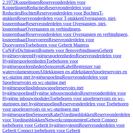
2.1972
Koppelingen
Reserveonderdelen voor
Koppelingen
Reducties
Reserveonderdelen voor
Reducties
Bochten
Reserveonderdelen voor Bochten
T-
stukken
Reserveonderdelen voor T-stukken
Overgangen, niet-
losneembaar
Reserveonderdelen voor Overgangen, niet-
losneembaar
Overgangen en verbindingen,
losneembaar
Reserveonderdelen voor Overgangen en verbindingen,
losneembaar
Doorvoeren
Reserveonderdelen voor
Doorvoeren
Toebehoren voor Geberit Mapress
CuNiFe
Dichtingen
Boutsets voor flensverbindingen
Geberit
hygiënesysteem
Hygiënespoeleenheden
Reserveonderdelen voor
Hygiënespoeleenheden
Toebehoren voor
hygiënespoeleenheden
Sensoren
Kabel
Begrenzer van
watervolumestroom
Afdekkingen en afdekplaten
Spoelreservoirs en
wc-sturing met hygiënespoeling
Reserveonderdelen voor
Spoelreservoirs en wc-sturing met
hygiënespoeling
Inbouwspoelreservoirs met
hygiënespoeling
Hygiëne inbouwmodules
Reserveonderdelen voor
Hygiëne inbouwmodules
Toebehoren voor spoelreservoirs en wc-
sturingen met hygiënespoeling
Reserveonderdelen voor Toebehoren
voor spoelreservoirs en wc-sturingen met
hygiënespoeling
Sensoren
Kabel
Voedingsblokken
Reserveonderdelen
voor Voedingsblokken
Netwerkcomponenten
Geberit Connect
toebehoren voor Geberit hygiënesysteem
Reserveonderdelen voor
Geberit Connect toebehoren voor Geberit