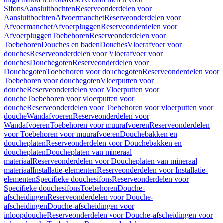
Sifons
Aansluitbochten
Reserveonderdelen voor
Aansluitbochten
Afvoermanchet
Reserveonderdelen voor
Afvoermanchet
Afvoerpluggen
Reserveonderdelen voor
Afvoerpluggen
Toebehoren
Reserveonderdelen voor
Toebehoren
Douches en baden
Douches
Vloerafvoer voor
douches
Reserveonderdelen voor Vloerafvoer voor
douches
Douchegoten
Reserveonderdelen voor
Douchegoten
Toebehoren voor douchegoten
Reserveonderdelen voor
Toebehoren voor douchegoten
Vloerputten voor
douche
Reserveonderdelen voor Vloerputten voor
douche
Toebehoren voor vloerputten voor
douche
Reserveonderdelen voor Toebehoren voor vloerputten voor
douche
Wandafvoeren
Reserveonderdelen voor
Wandafvoeren
Toebehoren voor muurafvoeren
Reserveonderdelen
voor Toebehoren voor muurafvoeren
Douchebakken en
doucheplaten
Reserveonderdelen voor Douchebakken en
doucheplaten
Doucheplaten van mineraal
materiaal
Reserveonderdelen voor Doucheplaten van mineraal
materiaal
Installatie-elementen
Reserveonderdelen voor Installatie-
elementen
Specifieke douchesifons
Reserveonderdelen voor
Specifieke douchesifons
Toebehoren
Douche-
afscheidingen
Reserveonderdelen voor Douche-
afscheidingen
Douche-afscheidingen voor
inloopdouche
Reserveonderdelen voor Douche-afscheidingen voor