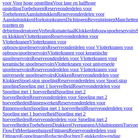
voor Voor hoge opstelling
Voor lage en halfhoge
opstelling
Toebehoren
Reserveonderdelen voor
Toebehoren
Aansluitstukken
Reserveonderdelen voor
Aansluitstukken
Hoekstopkranen
Dichtingen
Bevestigingen
Manchetten
rozetten en
debietmoderatoren
Verbruiksmateriaal
Klokken
Inbouwspoelreservoirs
en klokken
Vlotterkranen
Reserveonderdelen voor
Vlotterkranen
Vlotterkranen voor
opbouwspoelreservoirs
Reserveonderdelen voor Vlotterkranen voor
opbouwspoelreservoirs
Vlotterkranen voor keramische
spoelreservoirs
Reserveonderdelen voor Vlotterkranen voor
keramische spoelreservoirs
Vlotterkranen voor universeele
spoelreservoirs
Reserveonderdelen voor Vlotterkranen voor
universeele spoelreservoirs
Klokken
Reserveonderdelen voor
Klokken
Spoel-stop spoeling
Reserveonderdelen voor Spoel-stop
spoeling
Spoeling met 1 hoeveelheid
Reserveonderdelen voor
Spoeling met 1 hoeveelheid
Spoeling met 2
hoeveelheden
Reserveonderdelen voor Spoeling met 2
hoeveelheden
Binnenwerken
Reserveonderdelen voor
Binnenwerken
Spoeling met 1 hoeveelheid
Reserveonderdelen voor
Spoeling met 1 hoeveelheid
Spoeling met 2
hoeveelheden
Reserveonderdelen voor Spoeling met 2
hoeveelheden
Toebehoren
Drukkers
Overgangen
Afsluitstoppen
Toevoe
FlowFit
Meerlagenbuizen
Fittingen
Reserveonderdelen voor
Fittingen
Koppelingen
Reducties
Bochten
T-stukken
Inwendige