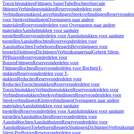
Toezichtsstukken
Fittingen SuperTube
Bochten
Speciale
fittingen
Verbindingsstukken
Reserveonderdelen voor
Verbindingsstukken
Lasverbindingen
Steekverbindingen
Reserveonder
voor Steekverbindingen
Overgangen naar andere
materialen
Reserveonderdelen voor Overgangen naar andere
materialen
Aansluitstukken voor sanitaire
toestellen
Reserveonderdelen voor Aansluitstukken voor sanitaire
toestellen
Aansluitbochten
Reserveonderdelen voor
Aansluitbochten
Toebehoren
Beugels
Bevestigingen voor
beugels
Sluitingen
Dichtingen
Verbruiksmateriaal
Geberit Silent-
PP
Buizen
Reserveonderdelen voor
Buizen
Fittingen
Reserveonderdelen voor
Fittingen
Bochten
Reserveonderdelen voor Bochten
T-
stukken
Reserveonderdelen voor T-
stukken
Reducties
Reserveonderdelen voor
Reducties
Toezichtsstukken
Reserveonderdelen voor
Toezichtsstukken
Verbindingsstukken
Reserveonderdelen voor
Verbindingsstukken
Steekverbindingen
Reserveonderdelen voor
Steekverbindingen
Klemverbindingen
Overgangen naar andere
materialen
Aansluitstukken voor sanitaire
toestellen
Reserveonderdelen voor Aansluitstukken voor sanitaire
toestellen
Aansluitbochten
Reserveonderdelen voor
Aansluitbochten
Aansluitbuizen
Reserveonderdelen voor
Aansluitbuizen
Toebehoren
Beugels
Sluitingen
Dichtingen
Verbruiksmat
Silent-Pro
Buizen
Reserveonderdelen voor