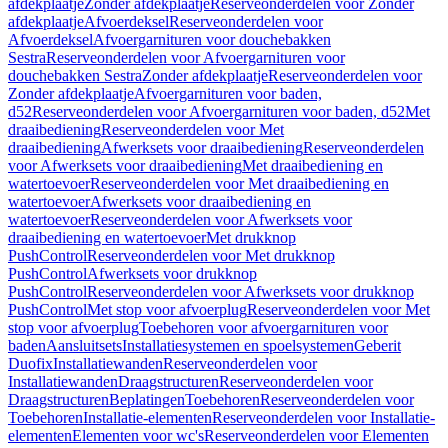
afdekplaatje
Zonder afdekplaatje
Reserveonderdelen voor Zonder
afdekplaatje
Afvoerdeksel
Reserveonderdelen voor
Afvoerdeksel
Afvoergarnituren voor douchebakken
Sestra
Reserveonderdelen voor Afvoergarnituren voor
douchebakken Sestra
Zonder afdekplaatje
Reserveonderdelen voor
Zonder afdekplaatje
Afvoergarnituren voor baden,
d52
Reserveonderdelen voor Afvoergarnituren voor baden, d52
Met
draaibediening
Reserveonderdelen voor Met
draaibediening
Afwerksets voor draaibediening
Reserveonderdelen
voor Afwerksets voor draaibediening
Met draaibediening en
watertoevoer
Reserveonderdelen voor Met draaibediening en
watertoevoer
Afwerksets voor draaibediening en
watertoevoer
Reserveonderdelen voor Afwerksets voor
draaibediening en watertoevoer
Met drukknop
PushControl
Reserveonderdelen voor Met drukknop
PushControl
Afwerksets voor drukknop
PushControl
Reserveonderdelen voor Afwerksets voor drukknop
PushControl
Met stop voor afvoerplug
Reserveonderdelen voor Met
stop voor afvoerplug
Toebehoren voor afvoergarnituren voor
baden
Aansluitsets
Installatiesystemen en spoelsystemen
Geberit
Duofix
Installatiewanden
Reserveonderdelen voor
Installatiewanden
Draagstructuren
Reserveonderdelen voor
Draagstructuren
Beplatingen
Toebehoren
Reserveonderdelen voor
Toebehoren
Installatie-elementen
Reserveonderdelen voor Installatie-
elementen
Elementen voor wc's
Reserveonderdelen voor Elementen