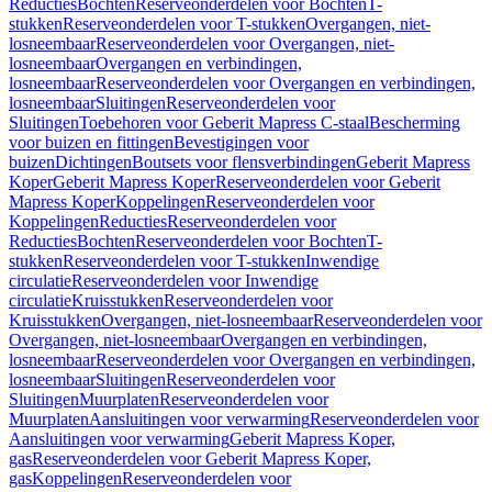
Reducties
Bochten
Reserveonderdelen voor Bochten
T-
stukken
Reserveonderdelen voor T-stukken
Overgangen, niet-
losneembaar
Reserveonderdelen voor Overgangen, niet-
losneembaar
Overgangen en verbindingen,
losneembaar
Reserveonderdelen voor Overgangen en verbindingen,
losneembaar
Sluitingen
Reserveonderdelen voor
Sluitingen
Toebehoren voor Geberit Mapress C-staal
Bescherming
voor buizen en fittingen
Bevestigingen voor
buizen
Dichtingen
Boutsets voor flensverbindingen
Geberit Mapress
Koper
Geberit Mapress Koper
Reserveonderdelen voor Geberit
Mapress Koper
Koppelingen
Reserveonderdelen voor
Koppelingen
Reducties
Reserveonderdelen voor
Reducties
Bochten
Reserveonderdelen voor Bochten
T-
stukken
Reserveonderdelen voor T-stukken
Inwendige
circulatie
Reserveonderdelen voor Inwendige
circulatie
Kruisstukken
Reserveonderdelen voor
Kruisstukken
Overgangen, niet-losneembaar
Reserveonderdelen voor
Overgangen, niet-losneembaar
Overgangen en verbindingen,
losneembaar
Reserveonderdelen voor Overgangen en verbindingen,
losneembaar
Sluitingen
Reserveonderdelen voor
Sluitingen
Muurplaten
Reserveonderdelen voor
Muurplaten
Aansluitingen voor verwarming
Reserveonderdelen voor
Aansluitingen voor verwarming
Geberit Mapress Koper,
gas
Reserveonderdelen voor Geberit Mapress Koper,
gas
Koppelingen
Reserveonderdelen voor