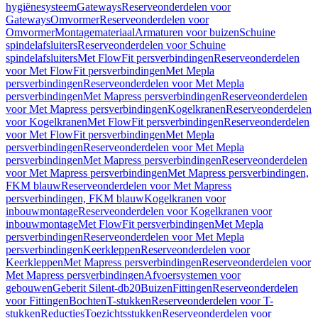
hygiënesysteem
Gateways
Reserveonderdelen voor
Gateways
Omvormer
Reserveonderdelen voor
Omvormer
Montagemateriaal
Armaturen voor buizen
Schuine
spindelafsluiters
Reserveonderdelen voor Schuine
spindelafsluiters
Met FlowFit persverbindingen
Reserveonderdelen
voor Met FlowFit persverbindingen
Met Mepla
persverbindingen
Reserveonderdelen voor Met Mepla
persverbindingen
Met Mapress persverbindingen
Reserveonderdelen
voor Met Mapress persverbindingen
Kogelkranen
Reserveonderdelen
voor Kogelkranen
Met FlowFit persverbindingen
Reserveonderdelen
voor Met FlowFit persverbindingen
Met Mepla
persverbindingen
Reserveonderdelen voor Met Mepla
persverbindingen
Met Mapress persverbindingen
Reserveonderdelen
voor Met Mapress persverbindingen
Met Mapress persverbindingen,
FKM blauw
Reserveonderdelen voor Met Mapress
persverbindingen, FKM blauw
Kogelkranen voor
inbouwmontage
Reserveonderdelen voor Kogelkranen voor
inbouwmontage
Met FlowFit persverbindingen
Met Mepla
persverbindingen
Reserveonderdelen voor Met Mepla
persverbindingen
Keerkleppen
Reserveonderdelen voor
Keerkleppen
Met Mapress persverbindingen
Reserveonderdelen voor
Met Mapress persverbindingen
Afvoersystemen voor
gebouwen
Geberit Silent-db20
Buizen
Fittingen
Reserveonderdelen
voor Fittingen
Bochten
T-stukken
Reserveonderdelen voor T-
stukken
Reducties
Toezichtsstukken
Reserveonderdelen voor