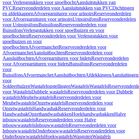
voor Verlengstukken voor spoelbocht
Aansluitstukken van
PVC
Reserveonderdelen voor Aansluitstukken van PVC
Dichtingen
en afdekkappen
Afvoergarnituren voor urinoirs
Reserveonderdelen
voor Afvoergarnituren voor urinoirs
Urinoirsifons
Reserveonderdelen
voor Urinoirsifons
Buissifons
Reserveonderdelen voor
Buissifons
Verlengstukken voor spoelbuizen en voor
spoelbochten
Reserveonderdelen voor Verlengstukken voor
spoelbuizen en voor
spoelbochten
Afvoermanchet
Reserveonderdelen voor
Afvoermanchet
Aansluitbochten
Reserveonderdelen voor
Aansluitbochten
Afvoergarnituren voor bidets
Reserveonderdelen
voor Afvoergarnituren voor bidets
Buissifons
Reserveonderdelen
voor
Buissifons
Afvoermanchet
Aansluitbochten
Afdekkingen
Aansluitingen
voor
Soldeerhulzen
Wastafelopstellingen
Wastafels
Wastafels
Reserveonderde
voor Wastafels
Dubbele wastafels
Reserveonderdelen voor Dubbele
wastafels
Meubelwastafels
Reserveonderdelen voor
Meubelwastafels
Opzetwastafels
Reserveonderdelen voor
Opzetwastafels
Handwasbak
Reserveonderdelen voor
Handwasbak
Opzethandwasbakken
Hoekhandwasbakken
Halve
inbouwwastafels
Reserveonderdelen voor Halve
inbouwwastafels
Inbouwwastafels
Reserveonderdelen voor
Inbouwwastafels
Onderbouwwastafels
Reserveonderdelen voor
Onderbouwwastafels
Hoekwastafels
Wasgoten
Wastafels