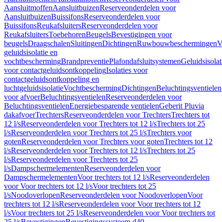
Aansluitmoffen
Aansluitbuizen
Reserveonderdelen voor
Aansluitbuizen
Buissifons
Reserveonderdelen voor
Buissifons
Reukafsluiters
Reserveonderdelen voor
Reukafsluiters
Toebehoren
Beugels
Bevestigingen voor
beugels
Draagschalen
Sluitingen
Dichtingen
Ruwbouwbeschermingen
V
geluidsisolatie en
vochtbescherming
Brandpreventie
Plafondafsluitsystemen
Geluidsisolat
voor contactgeluidsontkoppeling
Isolaties voor
contactgeluidsontkoppeling en
luchtgeluidsisolatie
Vochtbescherming
Dichtingen
Beluchtingsventielen
voor afvoer
Beluchtingsventielen
Reserveonderdelen voor
Beluchtingsventielen
Energiebesparende ventielen
Geberit Pluvia
dakafvoer
Trechters
Reserveonderdelen voor Trechters
Trechters tot
12 l/s
Reserveonderdelen voor Trechters tot 12 l/s
Trechters tot 25
l/s
Reserveonderdelen voor Trechters tot 25 l/s
Trechters voor
goten
Reserveonderdelen voor Trechters voor goten
Trechters tot 12
l/s
Reserveonderdelen voor Trechters tot 12 l/s
Trechters tot 25
l/s
Reserveonderdelen voor Trechters tot 25
l/s
Dampschermelementen
Reserveonderdelen voor
Dampschermelementen
Voor trechters tot 12 l/s
Reserveonderdelen
voor Voor trechters tot 12 l/s
Voor trechters tot 25
l/s
Noodoverlopen
Reserveonderdelen voor Noodoverlopen
Voor
trechters tot 12 l/s
Reserveonderdelen voor Voor trechters tot 12
l/s
Voor trechters tot 25 l/s
Reserveonderdelen voor Voor trechters tot
25 l/s
Bevestigingen
Bevestigingssysteem d40–