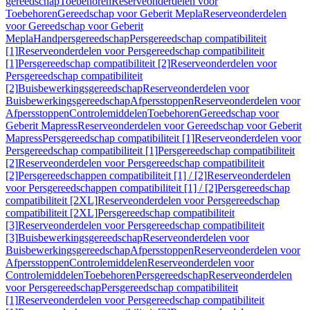
gereedschap
Toebehoren
Reserveonderdelen voor
Toebehoren
Gereedschap voor Geberit Mepla
Reserveonderdelen
voor Gereedschap voor Geberit
Mepla
Handpersgereedschap
Persgereedschap compatibiliteit
[1]
Reserveonderdelen voor Persgereedschap compatibiliteit
[1]
Persgereedschap compatibiliteit [2]
Reserveonderdelen voor
Persgereedschap compatibiliteit
[2]
Buisbewerkingsgereedschap
Reserveonderdelen voor
Buisbewerkingsgereedschap
Afpersstoppen
Reserveonderdelen voor
Afpersstoppen
Controlemiddelen
Toebehoren
Gereedschap voor
Geberit Mapress
Reserveonderdelen voor Gereedschap voor Geberit
Mapress
Persgereedschap compatibiliteit [1]
Reserveonderdelen voor
Persgereedschap compatibiliteit [1]
Persgereedschap compatibiliteit
[2]
Reserveonderdelen voor Persgereedschap compatibiliteit
[2]
Persgereedschappen compatibiliteit [1] / [2]
Reserveonderdelen
voor Persgereedschappen compatibiliteit [1] / [2]
Persgereedschap
compatibiliteit [2XL]
Reserveonderdelen voor Persgereedschap
compatibiliteit [2XL]
Persgereedschap compatibiliteit
[3]
Reserveonderdelen voor Persgereedschap compatibiliteit
[3]
Buisbewerkingsgereedschap
Reserveonderdelen voor
Buisbewerkingsgereedschap
Afpersstoppen
Reserveonderdelen voor
Afpersstoppen
Controlemiddelen
Reserveonderdelen voor
Controlemiddelen
Toebehoren
Persgereedschap
Reserveonderdelen
voor Persgereedschap
Persgereedschap compatibiliteit
[1]
Reserveonderdelen voor Persgereedschap compatibiliteit