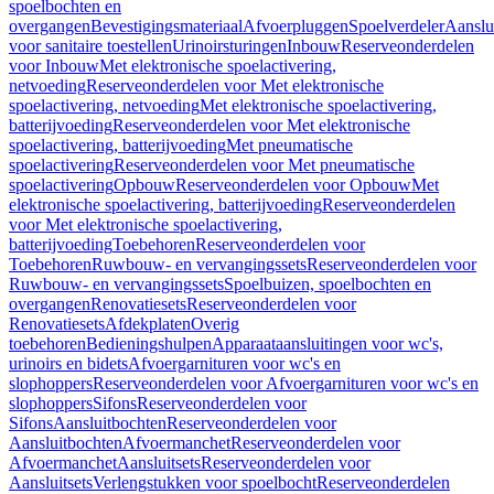
spoelbochten en
overgangen
Bevestigingsmateriaal
Afvoerpluggen
Spoelverdeler
Aanslu
voor sanitaire toestellen
Urinoirsturingen
Inbouw
Reserveonderdelen
voor Inbouw
Met elektronische spoelactivering,
netvoeding
Reserveonderdelen voor Met elektronische
spoelactivering, netvoeding
Met elektronische spoelactivering,
batterijvoeding
Reserveonderdelen voor Met elektronische
spoelactivering, batterijvoeding
Met pneumatische
spoelactivering
Reserveonderdelen voor Met pneumatische
spoelactivering
Opbouw
Reserveonderdelen voor Opbouw
Met
elektronische spoelactivering, batterijvoeding
Reserveonderdelen
voor Met elektronische spoelactivering,
batterijvoeding
Toebehoren
Reserveonderdelen voor
Toebehoren
Ruwbouw- en vervangingssets
Reserveonderdelen voor
Ruwbouw- en vervangingssets
Spoelbuizen, spoelbochten en
overgangen
Renovatiesets
Reserveonderdelen voor
Renovatiesets
Afdekplaten
Overig
toebehoren
Bedieningshulpen
Apparaataansluitingen voor wc's,
urinoirs en bidets
Afvoergarnituren voor wc's en
slophoppers
Reserveonderdelen voor Afvoergarnituren voor wc's en
slophoppers
Sifons
Reserveonderdelen voor
Sifons
Aansluitbochten
Reserveonderdelen voor
Aansluitbochten
Afvoermanchet
Reserveonderdelen voor
Afvoermanchet
Aansluitsets
Reserveonderdelen voor
Aansluitsets
Verlengstukken voor spoelbocht
Reserveonderdelen