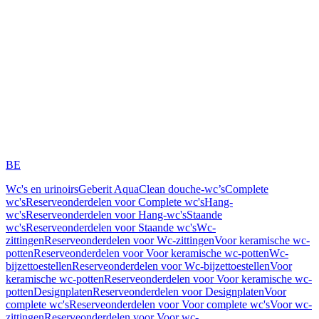
BE
Wc's en urinoirs
Geberit AquaClean douche-wc’s
Complete
wc's
Reserveonderdelen voor Complete wc's
Hang-
wc's
Reserveonderdelen voor Hang-wc's
Staande
wc's
Reserveonderdelen voor Staande wc's
Wc-
zittingen
Reserveonderdelen voor Wc-zittingen
Voor keramische wc-
potten
Reserveonderdelen voor Voor keramische wc-potten
Wc-
bijzettoestellen
Reserveonderdelen voor Wc-bijzettoestellen
Voor
keramische wc-potten
Reserveonderdelen voor Voor keramische wc-
potten
Designplaten
Reserveonderdelen voor Designplaten
Voor
complete wc's
Reserveonderdelen voor Voor complete wc's
Voor wc-
zittingen
Reserveonderdelen voor Voor wc-