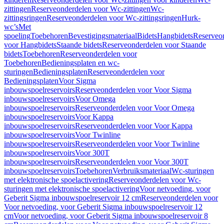
zittingen
Reserveonderdelen voor Wc-zittingen
Wc-
zittingsringen
Reserveonderdelen voor Wc-zittingsringen
Hurk-
wc’s
Met
spoeling
Toebehoren
Bevestigingsmateriaal
Bidets
Hangbidets
Reserveo
voor Hangbidets
Staande bidets
Reserveonderdelen voor Staande
bidets
Toebehoren
Reserveonderdelen voor
Toebehoren
Bedieningsplaten en wc-
sturingen
Bedieningsplaten
Reserveonderdelen voor
Bedieningsplaten
Voor Sigma
inbouwspoelreservoirs
Reserveonderdelen voor Voor Sigma
inbouwspoelreservoirs
Voor Omega
inbouwspoelreservoirs
Reserveonderdelen voor Voor Omega
inbouwspoelreservoirs
Voor Kappa
inbouwspoelreservoirs
Reserveonderdelen voor Voor Kappa
inbouwspoelreservoirs
Voor Twinline
inbouwspoelreservoirs
Reserveonderdelen voor Voor Twinline
inbouwspoelreservoirs
Voor 300T
inbouwspoelreservoirs
Reserveonderdelen voor Voor 300T
inbouwspoelreservoirs
Toebehoren
Verbruiksmateriaal
Wc-sturingen
met elektronische spoelactivering
Reserveonderdelen voor Wc-
sturingen met elektronische spoelactivering
Voor netvoeding, voor
Geberit Sigma inbouwspoelreservoir 12 cm
Reserveonderdelen voor
Voor netvoeding, voor Geberit Sigma inbouwspoelreservoir 12
cm
Voor netvoeding, voor Geberit Sigma inbouwspoelreservoir 8