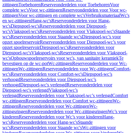
zittingen
Toebehoren
Reserveonderdelen voor Toebehoren
Voor
complete wc's
Voor wc-zittingen
Reserveonderdelen voor Voor wc-
zittingen
Voor wc-zittingen en complete wc's
Verbruiksmateriaal
Wc's
en wc-zittingen
Hang-wc's
Reserveonderdelen voor Hang-
wc's
Diepspoel-wc's
Reserveonderdelen voor Diepspoel-
wc's
Vlakspoel-wc's
Reserveonderdelen voor Vlakspoel-wc's
Staande
wc's
Reserveonderdelen voor Staande wc's
Diepspoel-wc’s voor
opzet spoelreservoir
Reserveonderdelen voor Diepspoel-wc’s voor
opzet spoelreservoir
Diepspoel-wc's
Reserveonderdelen voor
Diepspoel-wc's
Vlakspoel-wc's
Reserveonderdelen voor Vlakspoel-
wc's
Opbouwspoelreservoirs voor wc's, van sanitaire keramiek
Te
bevestigen op de wc-pot
Wc-zittingen
Reserveonderdelen voor Wc-
zittingen
Wc-zittingen
Reserveonderdelen voor Wc-zittingen
Comfort-
wc's
Reserveonderdelen voor Comfort-wc's
Diepspoel-wc’s
verhoogd
Reserveonderdelen voor Diepspoel-wc’s
verhoogd
Diepspoel-wc's verlengd
Reserveonderdelen voor
Diepspoel-wc's verlengd
Vlakspoel-wc’s
verlengd
Reserveonderdelen voor Vlakspoel-wc’s verlengd
Comfort
wc-zittingen
Reserveonderdelen voor Comfort wc-zittingen
Wc-
zittingen
Reserveonderdelen voor Wc-zittingen
Wc-
zittingsringen
Reserveonderdelen voor Wc-zittingsringen
Wc’s voor
kinderen
Reserveonderdelen voor Wc’s voor kinderen
Hang-
wc's
Reserveonderdelen voor Hang-wc's
Staande
wc's
Reserveonderdelen voor Staande wc's
Wc-zittingen voor
kinderen
Reserveonderdelen voor Wc-zittingen voor kinderen
Wc-