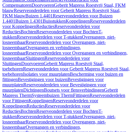
Compensatoren
Doorvoeren
Geberit Mapress Roestvrij Staal, FKM
blauw
Reserveonderdelen voor Geberit Mapress Roestvrij Staal,
FKM blauw
Buizen 1.4401
Reserveonderdelen voor Buizen
1.4401
Buizen 1.4301
Buisstukken
Koppelingen
Reserveonderdelen
voor Koppelingen
Reducties
Reserveonderdelen voor
Reducties
Bochten
Reserveonderdelen voor Bochten
T-
stukken
Reserveonderdelen voor T-stukken
Overgangen, niet-
losneembaar
Reserveonderdelen voor Overgangen, niet-
losneembaar
Overgangen en verbindingen,
losneembaar
Reserveonderdelen voor Overgangen en verbindingen,
losneembaar
Sluitingen
Reserveonderdelen voor
Sluitingen
Doorvoeren
Geberit Mapress Roestvrij Staal,
toebehoren
Reserveonderdelen voor Geberit Mapress Roestvrij Staal,
toebehoren
Isolaties voor muurplaten
Bescherming voor buizen en
fittingen
Bevestigingen voor buizen
Bevestigingen voor
muurplaten
Reserveonderdelen voor Bevestigingen voor
muurplaten
Dichtingen
Boutsets voor flensverbindingen
Geberit
Mapress Therm
Systeembuizen Therm
Fittingen
Reserveonderdelen
voor Fittingen
Koppelingen
Reserveonderdelen voor
Koppelingen
Reducties
Reserveonderdelen voor
Reducties
Bochten
Reserveonderdelen voor Bochten
T-
stukken
Reserveonderdelen voor T-stukken
Overgangen, niet-
losneembaar
Reserveonderdelen voor Overgangen, niet-
losneembaar
Overgangen en verbindingen,