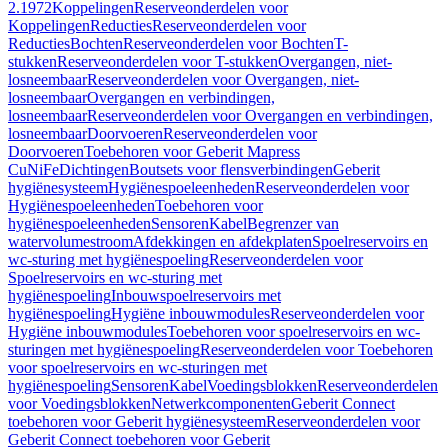
2.1972
Koppelingen
Reserveonderdelen voor
Koppelingen
Reducties
Reserveonderdelen voor
Reducties
Bochten
Reserveonderdelen voor Bochten
T-
stukken
Reserveonderdelen voor T-stukken
Overgangen, niet-
losneembaar
Reserveonderdelen voor Overgangen, niet-
losneembaar
Overgangen en verbindingen,
losneembaar
Reserveonderdelen voor Overgangen en verbindingen,
losneembaar
Doorvoeren
Reserveonderdelen voor
Doorvoeren
Toebehoren voor Geberit Mapress
CuNiFe
Dichtingen
Boutsets voor flensverbindingen
Geberit
hygiënesysteem
Hygiënespoeleenheden
Reserveonderdelen voor
Hygiënespoeleenheden
Toebehoren voor
hygiënespoeleenheden
Sensoren
Kabel
Begrenzer van
watervolumestroom
Afdekkingen en afdekplaten
Spoelreservoirs en
wc-sturing met hygiënespoeling
Reserveonderdelen voor
Spoelreservoirs en wc-sturing met
hygiënespoeling
Inbouwspoelreservoirs met
hygiënespoeling
Hygiëne inbouwmodules
Reserveonderdelen voor
Hygiëne inbouwmodules
Toebehoren voor spoelreservoirs en wc-
sturingen met hygiënespoeling
Reserveonderdelen voor Toebehoren
voor spoelreservoirs en wc-sturingen met
hygiënespoeling
Sensoren
Kabel
Voedingsblokken
Reserveonderdelen
voor Voedingsblokken
Netwerkcomponenten
Geberit Connect
toebehoren voor Geberit hygiënesysteem
Reserveonderdelen voor
Geberit Connect toebehoren voor Geberit