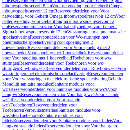
cm
Reserveonderdelen voor Voor netvoeding, voor Geberit Sigma
inbouwspoelreservoir 8 cm
Voor netvoeding, voor Geberit Omega
inbouwspoelreservoir 12 cm
Reserveonderdelen voor Voor
netvoeding, voor Geberit Omega inbouwspoelreservoir 12 cm
Voor
batterijvoeding, voor Geberit Sigma inbouwspoelreservoir 12
cm
Reserveonderdelen voor Voor batterijvoeding, voor Geberit
Sigma inbouwspoelreservoir 12 cm
Wc-sturingen met pneumatische
spoelactivering
Reserveonderdelen voor Wc-sturingen met
pneumatische spoelactivering
Voor spoeling met 2
hoeveelheden
Reserveonderdelen voor Voor spoeling met 2
hoeveelheden
Voor spoeling met 1 hoeveelheid
Reserveonderdelen
voor Voor spoeling met 1 hoeveelheid
Toebehoren voor wc-
sturingen
Reserveonderdelen voor Toebehoren voor wc-
sturingen
Ruwbouwsets
Reserveonderdelen voor Ruwbouwsets
Voor
wc-sturingen met elektronische spoelactivering
Reserveonderdelen
voor Voor wc-sturingen met elektronische spoelactivering
Geberit
Monolith sanitaire modules
Sanitaire modules voor
wc's
Reserveonderdelen voor Sanitaire modules voor wc's
Voor
hang-wc's
Reserveonderdelen voor Voor hang-wc's
Voor staande
wc's
Reserveonderdelen voor Voor staande
wc's
Toebehoren
Reserveonderdelen voor
Toebehoren
Verbruiksmateriaal
Sanitaire modules voor
wastafels
Toebehoren
Sanitaire modules voor
bidets
Reserveonderdelen voor Sanitaire modules voor bidets
Voor
hang- en staande bidets
Reserveonderdelen voor Voor hang- en