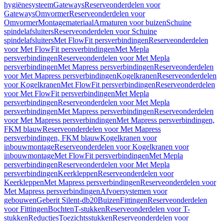
hygiënesysteem
Gateways
Reserveonderdelen voor
Gateways
Omvormer
Reserveonderdelen voor
Omvormer
Montagemateriaal
Armaturen voor buizen
Schuine
spindelafsluiters
Reserveonderdelen voor Schuine
spindelafsluiters
Met FlowFit persverbindingen
Reserveonderdelen
voor Met FlowFit persverbindingen
Met Mepla
persverbindingen
Reserveonderdelen voor Met Mepla
persverbindingen
Met Mapress persverbindingen
Reserveonderdelen
voor Met Mapress persverbindingen
Kogelkranen
Reserveonderdelen
voor Kogelkranen
Met FlowFit persverbindingen
Reserveonderdelen
voor Met FlowFit persverbindingen
Met Mepla
persverbindingen
Reserveonderdelen voor Met Mepla
persverbindingen
Met Mapress persverbindingen
Reserveonderdelen
voor Met Mapress persverbindingen
Met Mapress persverbindingen,
FKM blauw
Reserveonderdelen voor Met Mapress
persverbindingen, FKM blauw
Kogelkranen voor
inbouwmontage
Reserveonderdelen voor Kogelkranen voor
inbouwmontage
Met FlowFit persverbindingen
Met Mepla
persverbindingen
Reserveonderdelen voor Met Mepla
persverbindingen
Keerkleppen
Reserveonderdelen voor
Keerkleppen
Met Mapress persverbindingen
Reserveonderdelen voor
Met Mapress persverbindingen
Afvoersystemen voor
gebouwen
Geberit Silent-db20
Buizen
Fittingen
Reserveonderdelen
voor Fittingen
Bochten
T-stukken
Reserveonderdelen voor T-
stukken
Reducties
Toezichtsstukken
Reserveonderdelen voor