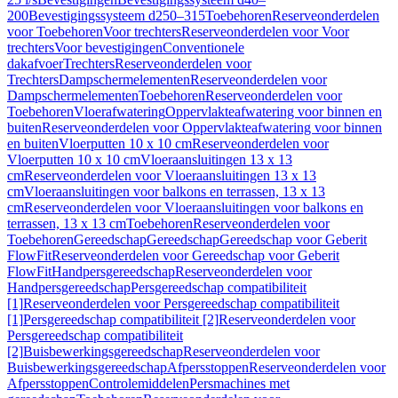
200
Bevestigingssysteem d250–315
Toebehoren
Reserveonderdelen
voor Toebehoren
Voor trechters
Reserveonderdelen voor Voor
trechters
Voor bevestigingen
Conventionele
dakafvoer
Trechters
Reserveonderdelen voor
Trechters
Dampschermelementen
Reserveonderdelen voor
Dampschermelementen
Toebehoren
Reserveonderdelen voor
Toebehoren
Vloerafwatering
Oppervlakteafwatering voor binnen en
buiten
Reserveonderdelen voor Oppervlakteafwatering voor binnen
en buiten
Vloerputten 10 x 10 cm
Reserveonderdelen voor
Vloerputten 10 x 10 cm
Vloeraansluitingen 13 x 13
cm
Reserveonderdelen voor Vloeraansluitingen 13 x 13
cm
Vloeraansluitingen voor balkons en terrassen, 13 x 13
cm
Reserveonderdelen voor Vloeraansluitingen voor balkons en
terrassen, 13 x 13 cm
Toebehoren
Reserveonderdelen voor
Toebehoren
Gereedschap
Gereedschap
Gereedschap voor Geberit
FlowFit
Reserveonderdelen voor Gereedschap voor Geberit
FlowFit
Handpersgereedschap
Reserveonderdelen voor
Handpersgereedschap
Persgereedschap compatibiliteit
[1]
Reserveonderdelen voor Persgereedschap compatibiliteit
[1]
Persgereedschap compatibiliteit [2]
Reserveonderdelen voor
Persgereedschap compatibiliteit
[2]
Buisbewerkingsgereedschap
Reserveonderdelen voor
Buisbewerkingsgereedschap
Afpersstoppen
Reserveonderdelen voor
Afpersstoppen
Controlemiddelen
Persmachines met