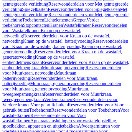
geïntegreerde verlichting
Reserveonderdelen voor Met geïntegreerde
verlichting
Spiegelkasten
Reserveonderdelen voor Spiegelkasten
Met
geïntegreerde verlichting
Reserveonderdelen voor Met geïntegreerde
verlichting
Toebehoren
Lichtelementen
Grepen
Verder
toebehoren
Stopcontacten
Kranen
Wastafelkranen
Reserveonderdelen
voor Wastafelkranen
Kraan op de wastafel,
netvoeding
Reserveonderdelen voor Kraan op de wastafel,
netvoeding
Kraan op de wastafel, batterijvoeding
Reserveonderdelen
voor Kraan op de wastafel, batterijvoeding
Kraan op de wastafel,
generatorvoeding
Reserveonderdelen voor Kraan op de wastafel,
generatorvoeding
Kraan op de wastafel,
eenhendelmengkraan
Reserveonderdelen voor Kraan op de wastafel,
eenhendelmengkraan
Muurkraan, netvoeding
Reserveonderdelen
voor Muurkraan, netvoeding
Muurkraan,
batterijvoeding
Reserveonderdelen voor Muurkraan,
batterijvoeding
Muurkraan, generatorvoeding
Reserveonderdelen
voor Muurkraan, generatorvoeding
Muurkraan,
tweegreepsmengkraan
Reserveonderdelen voor Muurkraan,
tweegreepsmengkraan
Verdere kranen
Reserveonderdelen voor
Verdere kranen
Voor gebruik buiten
Reserveonderdelen voor Voor
gebruik buiten
Toebehoren
Reserveonderdelen voor Toebehoren
Voor
wastafelkranen
Reserveonderdelen voor Voor
wastafelkranen
Apparaataansluitingen voor wastafelopstelling,
spoelbakken, apparaten en uitgietbakken
Afvoergarnituren voor
wastafels
Reserveonderdelen voor Afvoergarnituren voor