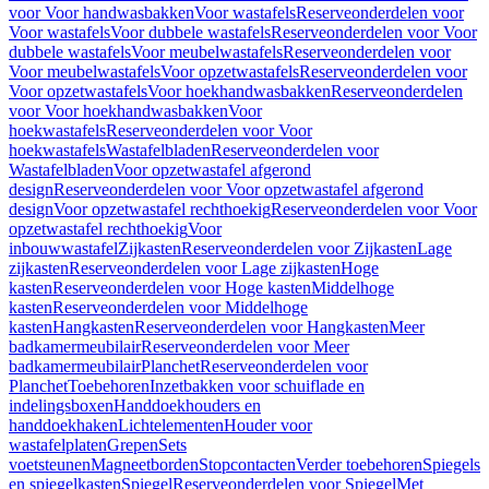
voor Voor handwasbakken
Voor wastafels
Reserveonderdelen voor
Voor wastafels
Voor dubbele wastafels
Reserveonderdelen voor Voor
dubbele wastafels
Voor meubelwastafels
Reserveonderdelen voor
Voor meubelwastafels
Voor opzetwastafels
Reserveonderdelen voor
Voor opzetwastafels
Voor hoekhandwasbakken
Reserveonderdelen
voor Voor hoekhandwasbakken
Voor
hoekwastafels
Reserveonderdelen voor Voor
hoekwastafels
Wastafelbladen
Reserveonderdelen voor
Wastafelbladen
Voor opzetwastafel afgerond
design
Reserveonderdelen voor Voor opzetwastafel afgerond
design
Voor opzetwastafel rechthoekig
Reserveonderdelen voor Voor
opzetwastafel rechthoekig
Voor
inbouwwastafel
Zijkasten
Reserveonderdelen voor Zijkasten
Lage
zijkasten
Reserveonderdelen voor Lage zijkasten
Hoge
kasten
Reserveonderdelen voor Hoge kasten
Middelhoge
kasten
Reserveonderdelen voor Middelhoge
kasten
Hangkasten
Reserveonderdelen voor Hangkasten
Meer
badkamermeubilair
Reserveonderdelen voor Meer
badkamermeubilair
Planchet
Reserveonderdelen voor
Planchet
Toebehoren
Inzetbakken voor schuiflade en
indelingsboxen
Handdoekhouders en
handdoekhaken
Lichtelementen
Houder voor
wastafelplaten
Grepen
Sets
voetsteunen
Magneetborden
Stopcontacten
Verder toebehoren
Spiegels
en spiegelkasten
Spiegel
Reserveonderdelen voor Spiegel
Met