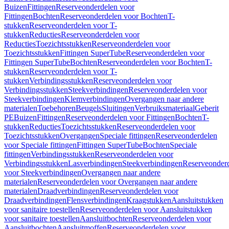
Buizen
Fittingen
Reserveonderdelen voor
Fittingen
Bochten
Reserveonderdelen voor Bochten
T-
stukken
Reserveonderdelen voor T-
stukken
Reducties
Reserveonderdelen voor
Reducties
Toezichtsstukken
Reserveonderdelen voor
Toezichtsstukken
Fittingen SuperTube
Reserveonderdelen voor
Fittingen SuperTube
Bochten
Reserveonderdelen voor Bochten
T-
stukken
Reserveonderdelen voor T-
stukken
Verbindingsstukken
Reserveonderdelen voor
Verbindingsstukken
Steekverbindingen
Reserveonderdelen voor
Steekverbindingen
Klemverbindingen
Overgangen naar andere
materialen
Toebehoren
Beugels
Sluitingen
Verbruiksmateriaal
Geberit
PE
Buizen
Fittingen
Reserveonderdelen voor Fittingen
Bochten
T-
stukken
Reducties
Toezichtsstukken
Reserveonderdelen voor
Toezichtsstukken
Overgangen
Speciale fittingen
Reserveonderdelen
voor Speciale fittingen
Fittingen SuperTube
Bochten
Speciale
fittingen
Verbindingsstukken
Reserveonderdelen voor
Verbindingsstukken
Lasverbindingen
Steekverbindingen
Reserveonder
voor Steekverbindingen
Overgangen naar andere
materialen
Reserveonderdelen voor Overgangen naar andere
materialen
Draadverbindingen
Reserveonderdelen voor
Draadverbindingen
Flensverbindingen
Kraagstukken
Aansluitstukken
voor sanitaire toestellen
Reserveonderdelen voor Aansluitstukken
voor sanitaire toestellen
Aansluitbochten
Reserveonderdelen voor
Aansluitbochten
Aansluitmoffen
Reserveonderdelen voor