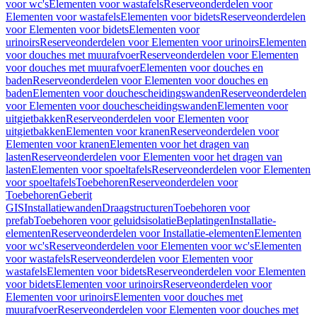
voor wc's
Elementen voor wastafels
Reserveonderdelen voor
Elementen voor wastafels
Elementen voor bidets
Reserveonderdelen
voor Elementen voor bidets
Elementen voor
urinoirs
Reserveonderdelen voor Elementen voor urinoirs
Elementen
voor douches met muurafvoer
Reserveonderdelen voor Elementen
voor douches met muurafvoer
Elementen voor douches en
baden
Reserveonderdelen voor Elementen voor douches en
baden
Elementen voor douchescheidingswanden
Reserveonderdelen
voor Elementen voor douchescheidingswanden
Elementen voor
uitgietbakken
Reserveonderdelen voor Elementen voor
uitgietbakken
Elementen voor kranen
Reserveonderdelen voor
Elementen voor kranen
Elementen voor het dragen van
lasten
Reserveonderdelen voor Elementen voor het dragen van
lasten
Elementen voor spoeltafels
Reserveonderdelen voor Elementen
voor spoeltafels
Toebehoren
Reserveonderdelen voor
Toebehoren
Geberit
GIS
Installatiewanden
Draagstructuren
Toebehoren voor
prefab
Toebehoren voor geluidsisolatie
Beplatingen
Installatie-
elementen
Reserveonderdelen voor Installatie-elementen
Elementen
voor wc's
Reserveonderdelen voor Elementen voor wc's
Elementen
voor wastafels
Reserveonderdelen voor Elementen voor
wastafels
Elementen voor bidets
Reserveonderdelen voor Elementen
voor bidets
Elementen voor urinoirs
Reserveonderdelen voor
Elementen voor urinoirs
Elementen voor douches met
muurafvoer
Reserveonderdelen voor Elementen voor douches met