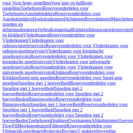
voor Voor hoge opstelling
Voor lage en halfhoge
opstelling
Toebehoren
Reserveonderdelen voor
Toebehoren
Aansluitstukken
Reserveonderdelen voor
Aansluitstukken
Hoekstopkranen
Dichtingen
Bevestigingen
Manchetten
rozetten en
debietmoderatoren
Verbruiksmateriaal
Klokken
Inbouwspoelreservoirs
en klokken
Vlotterkranen
Reserveonderdelen voor
Vlotterkranen
Vlotterkranen voor
opbouwspoelreservoirs
Reserveonderdelen voor Vlotterkranen voor
opbouwspoelreservoirs
Vlotterkranen voor keramische
spoelreservoirs
Reserveonderdelen voor Vlotterkranen voor
keramische spoelreservoirs
Vlotterkranen voor universeele
spoelreservoirs
Reserveonderdelen voor Vlotterkranen voor
universeele spoelreservoirs
Klokken
Reserveonderdelen voor
Klokken
Spoel-stop spoeling
Reserveonderdelen voor Spoel-stop
spoeling
Spoeling met 1 hoeveelheid
Reserveonderdelen voor
Spoeling met 1 hoeveelheid
Spoeling met 2
hoeveelheden
Reserveonderdelen voor Spoeling met 2
hoeveelheden
Binnenwerken
Reserveonderdelen voor
Binnenwerken
Spoeling met 1 hoeveelheid
Reserveonderdelen voor
Spoeling met 1 hoeveelheid
Spoeling met 2
hoeveelheden
Reserveonderdelen voor Spoeling met 2
hoeveelheden
Toebehoren
Drukkers
Overgangen
Afsluitstoppen
Toevoe
FlowFit
Meerlagenbuizen
Fittingen
Reserveonderdelen voor
Fittingen
Koppelingen
Reducties
Bochten
T-stukken
Inwendige