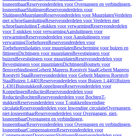
losneembaar
Reserveonderdelen voor Overgangen en verbindingen,
losneembaar
Sluitingen
Reserveonderdelen voor
Sluitingen
Muurplaten
Reserveonderdelen voor Muurplaten
Verdelers
met schroefaansluiting
Reserveonderdelen voor Verdelers met
schroefaansluiting
T-stukken voor verwarming
Reserveonderdelen
voor T-stukken voor verwarming
Aansluitingen voor
verwarming
Reserveonderdelen voor Aansluitingen voor
verwarming
Toebehoren
Reserveonderdelen voor
Toebehoren
Isolaties voor muurplaten
Bescherming voor buizen en
fittingen
Dichtingen voor muurplaten
Bevestigingen voor
buizen
Bevestigingen voor muurplaten
Reserveonderdelen voor
Bevestigingen voor muurplaten
Dichtingen
Boutsets voor
flensverbindingen
Geberit Mapress Roestvrij Staal
Geberit Mapress
Roestvrij Staal
Reserveonderdelen voor Geberit Mapress Roestvrij
Staal
Buizen 1.4401
Reserveonderdelen voor Buizen 1.4401
Buizen
1.4301
Buisstukken
Koppelingen
Reserveonderdelen voor
Koppelingen
Reducties
Reserveonderdelen voor
Reducties
Bochten
Reserveonderdelen voor Bochten
T-
stukken
Reserveonderdelen voor T-stukken
Inwendige
circulatie
Reserveonderdelen voor Inwendige circulatie
Overgangen,
niet-losneembaar
Reserveonderdelen voor Overgangen, niet-
losneembaar
Overgangen en verbindingen,
losneembaar
Reserveonderdelen voor Overgangen en verbindingen,
losneembaar
Compensatoren
Reserveonderdelen voor
Compensatoren
Doorvoeren
Sluitingen
Reserveonderdelen voor