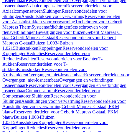
losneembaar
Reserveonderdelen voor Overgangen en verbindingen,
losneembaar
Axiaalcompensatoren
Reserveonderdelen voor
Axiaalcompensatoren
Sluitingen
Reserveonderdelen voor
Sluitingen
Aansluitstukken voor verwarming
Reserveonderdelen
voor Aansluitstukken voor verwarming
Toebehoren voor Geberit
Mapress Therm
Systeemafdichtingen
Sets schroeven voor
flensverbindingen
Bevestigingen voor buizen
Geberit Mapress C-
staal
Geberit Mapress C-staal
Reserveonderdelen voor Geberit
Mapress C-staal
Buizen 1.0034
Buizen
1.0215
Buisstukken
Koppelingen
Reserveonderdelen voor
Koppelingen
Reducties
Reserveonderdelen voor
Reducties
Bochten
Reserveonderdelen voor Bochten
T-
stukken
Reserveonderdelen voor T-
stukken
Kruisstukken
Reserveonderdelen voor
Kruisstukken
Overgangen, niet-losneembaar
Reserveonderdelen voor
Overgangen, niet-losneembaar
Overgangen en verbindingen,
losneembaar
Reserveonderdelen voor Overgangen en verbindingen,
losneembaar
Compensatoren
Reserveonderdelen voor
Compensatoren
Sluitingen
Reserveonderdelen voor
Sluitingen
Aansluitingen voor verwarming
Reserveonderdelen voor
Aansluitingen voor verwarming
Geberit Mapress C-staal, FKM
blauw
Reserveonderdelen voor Geberit Mapress C-staal, FKM
blauw
Buizen 1.0034
Buizen
1.0215
Buisstukken
Koppelingen
Reserveonderdelen voor
Koppelingen
Reducties
Reserveonderdelen voor