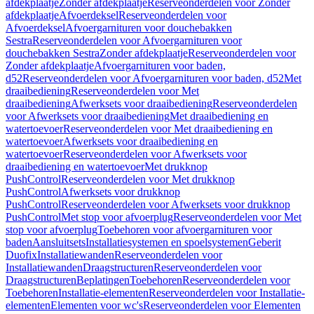
afdekplaatje
Zonder afdekplaatje
Reserveonderdelen voor Zonder
afdekplaatje
Afvoerdeksel
Reserveonderdelen voor
Afvoerdeksel
Afvoergarnituren voor douchebakken
Sestra
Reserveonderdelen voor Afvoergarnituren voor
douchebakken Sestra
Zonder afdekplaatje
Reserveonderdelen voor
Zonder afdekplaatje
Afvoergarnituren voor baden,
d52
Reserveonderdelen voor Afvoergarnituren voor baden, d52
Met
draaibediening
Reserveonderdelen voor Met
draaibediening
Afwerksets voor draaibediening
Reserveonderdelen
voor Afwerksets voor draaibediening
Met draaibediening en
watertoevoer
Reserveonderdelen voor Met draaibediening en
watertoevoer
Afwerksets voor draaibediening en
watertoevoer
Reserveonderdelen voor Afwerksets voor
draaibediening en watertoevoer
Met drukknop
PushControl
Reserveonderdelen voor Met drukknop
PushControl
Afwerksets voor drukknop
PushControl
Reserveonderdelen voor Afwerksets voor drukknop
PushControl
Met stop voor afvoerplug
Reserveonderdelen voor Met
stop voor afvoerplug
Toebehoren voor afvoergarnituren voor
baden
Aansluitsets
Installatiesystemen en spoelsystemen
Geberit
Duofix
Installatiewanden
Reserveonderdelen voor
Installatiewanden
Draagstructuren
Reserveonderdelen voor
Draagstructuren
Beplatingen
Toebehoren
Reserveonderdelen voor
Toebehoren
Installatie-elementen
Reserveonderdelen voor Installatie-
elementen
Elementen voor wc's
Reserveonderdelen voor Elementen