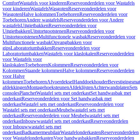
Comfort
Wastafels voor kinderen
Reserveonderdelen voor Wastafels
voor kinderen
Wastafels
Wasgoten
Reserveonderdelen voor
Wasgoten
Halve kolommen
Toebehoren
Reserveonderdelen voor
Toebehoren
Andere wastafels
Reserveonderdelen voor Andere
wastafels
Uitgietbakken
Reserveonderdelen voor
Uitgietbakken
Uitstortgootstenen
Reserveonderdelen voor
Uitstortgootstenen
Multifunctionele wasbak
Reserveonderdelen voor
Multifunctionele wasbak
Opvangbakken voor
gips
Laboratoriumbakken
Reserveonderdelen voor
Laboratoriumbakken
Wastafels voor klaslokalen
Reserveonderdelen
voor Wastafels voor
klaslokalen
Toebehoren
Kolommen
Reserveonderdelen voor
Kolommen
Staande kolommen
Halve kolommen
Reserveonderdelen
voor Halve
kolommen
Toebehoren
Afvoerdeksel
Handdoekhouder
Bevestigingsmat
afdekkingen
Montagehoeksteunen
Afdeklijsten
Achterwandplaten
Sets
consoles
Planchet
Wastafel sets met onderkast
Set handwasbak met
onderkast
Reserveonderdelen voor Set handwasbak met
onderkast
Wastafel sets met onderkast
Reserveonderdelen voor
Wastafel sets met onderkast
Meubelwastafel sets met
onderkast
Reserveonderdelen voor Meubelwastafel sets met
onderkast
Inbouwwastafel sets met onderkast
Reserveonderdelen
voor Inbouwwastafel sets met
onderkast
Badkamermeubilair
Wastafelonderkasten
Reserveonderdelen
voor Wastafelonderkasten
Voor handwasbakken
Reserveonderdelen