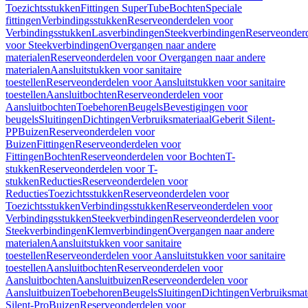
Toezichtsstukken
Fittingen SuperTube
Bochten
Speciale
fittingen
Verbindingsstukken
Reserveonderdelen voor
Verbindingsstukken
Lasverbindingen
Steekverbindingen
Reserveonder
voor Steekverbindingen
Overgangen naar andere
materialen
Reserveonderdelen voor Overgangen naar andere
materialen
Aansluitstukken voor sanitaire
toestellen
Reserveonderdelen voor Aansluitstukken voor sanitaire
toestellen
Aansluitbochten
Reserveonderdelen voor
Aansluitbochten
Toebehoren
Beugels
Bevestigingen voor
beugels
Sluitingen
Dichtingen
Verbruiksmateriaal
Geberit Silent-
PP
Buizen
Reserveonderdelen voor
Buizen
Fittingen
Reserveonderdelen voor
Fittingen
Bochten
Reserveonderdelen voor Bochten
T-
stukken
Reserveonderdelen voor T-
stukken
Reducties
Reserveonderdelen voor
Reducties
Toezichtsstukken
Reserveonderdelen voor
Toezichtsstukken
Verbindingsstukken
Reserveonderdelen voor
Verbindingsstukken
Steekverbindingen
Reserveonderdelen voor
Steekverbindingen
Klemverbindingen
Overgangen naar andere
materialen
Aansluitstukken voor sanitaire
toestellen
Reserveonderdelen voor Aansluitstukken voor sanitaire
toestellen
Aansluitbochten
Reserveonderdelen voor
Aansluitbochten
Aansluitbuizen
Reserveonderdelen voor
Aansluitbuizen
Toebehoren
Beugels
Sluitingen
Dichtingen
Verbruiksmat
Silent-Pro
Buizen
Reserveonderdelen voor