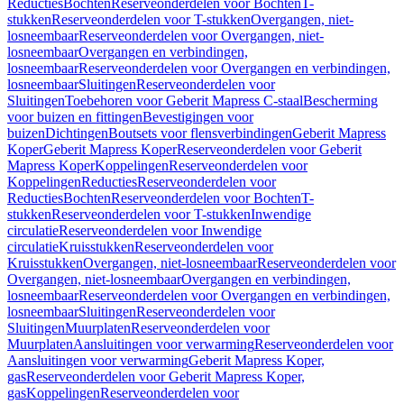
Reducties
Bochten
Reserveonderdelen voor Bochten
T-
stukken
Reserveonderdelen voor T-stukken
Overgangen, niet-
losneembaar
Reserveonderdelen voor Overgangen, niet-
losneembaar
Overgangen en verbindingen,
losneembaar
Reserveonderdelen voor Overgangen en verbindingen,
losneembaar
Sluitingen
Reserveonderdelen voor
Sluitingen
Toebehoren voor Geberit Mapress C-staal
Bescherming
voor buizen en fittingen
Bevestigingen voor
buizen
Dichtingen
Boutsets voor flensverbindingen
Geberit Mapress
Koper
Geberit Mapress Koper
Reserveonderdelen voor Geberit
Mapress Koper
Koppelingen
Reserveonderdelen voor
Koppelingen
Reducties
Reserveonderdelen voor
Reducties
Bochten
Reserveonderdelen voor Bochten
T-
stukken
Reserveonderdelen voor T-stukken
Inwendige
circulatie
Reserveonderdelen voor Inwendige
circulatie
Kruisstukken
Reserveonderdelen voor
Kruisstukken
Overgangen, niet-losneembaar
Reserveonderdelen voor
Overgangen, niet-losneembaar
Overgangen en verbindingen,
losneembaar
Reserveonderdelen voor Overgangen en verbindingen,
losneembaar
Sluitingen
Reserveonderdelen voor
Sluitingen
Muurplaten
Reserveonderdelen voor
Muurplaten
Aansluitingen voor verwarming
Reserveonderdelen voor
Aansluitingen voor verwarming
Geberit Mapress Koper,
gas
Reserveonderdelen voor Geberit Mapress Koper,
gas
Koppelingen
Reserveonderdelen voor