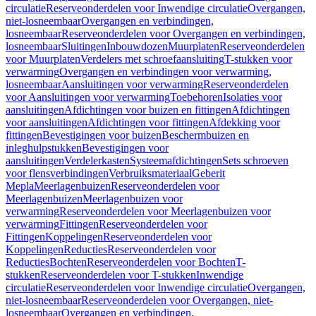
circulatie
Reserveonderdelen voor Inwendige circulatie
Overgangen,
niet-losneembaar
Overgangen en verbindingen,
losneembaar
Reserveonderdelen voor Overgangen en verbindingen,
losneembaar
Sluitingen
Inbouwdozen
Muurplaten
Reserveonderdelen
voor Muurplaten
Verdelers met schroefaansluiting
T-stukken voor
verwarming
Overgangen en verbindingen voor verwarming,
losneembaar
Aansluitingen voor verwarming
Reserveonderdelen
voor Aansluitingen voor verwarming
Toebehoren
Isolaties voor
aansluitingen
Afdichtingen voor buizen en fittingen
Afdichtingen
voor aansluitingen
Afdichtingen voor fittingen
Afdekking voor
fittingen
Bevestigingen voor buizen
Beschermbuizen en
inleghulpstukken
Bevestigingen voor
aansluitingen
Verdelerkasten
Systeemafdichtingen
Sets schroeven
voor flensverbindingen
Verbruiksmateriaal
Geberit
Mepla
Meerlagenbuizen
Reserveonderdelen voor
Meerlagenbuizen
Meerlagenbuizen voor
verwarming
Reserveonderdelen voor Meerlagenbuizen voor
verwarming
Fittingen
Reserveonderdelen voor
Fittingen
Koppelingen
Reserveonderdelen voor
Koppelingen
Reducties
Reserveonderdelen voor
Reducties
Bochten
Reserveonderdelen voor Bochten
T-
stukken
Reserveonderdelen voor T-stukken
Inwendige
circulatie
Reserveonderdelen voor Inwendige circulatie
Overgangen,
niet-losneembaar
Reserveonderdelen voor Overgangen, niet-
losneembaar
Overgangen en verbindingen,