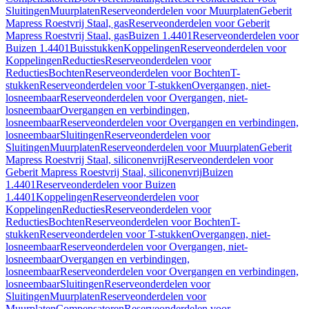
Sluitingen
Muurplaten
Reserveonderdelen voor Muurplaten
Geberit
Mapress Roestvrij Staal, gas
Reserveonderdelen voor Geberit
Mapress Roestvrij Staal, gas
Buizen 1.4401
Reserveonderdelen voor
Buizen 1.4401
Buisstukken
Koppelingen
Reserveonderdelen voor
Koppelingen
Reducties
Reserveonderdelen voor
Reducties
Bochten
Reserveonderdelen voor Bochten
T-
stukken
Reserveonderdelen voor T-stukken
Overgangen, niet-
losneembaar
Reserveonderdelen voor Overgangen, niet-
losneembaar
Overgangen en verbindingen,
losneembaar
Reserveonderdelen voor Overgangen en verbindingen,
losneembaar
Sluitingen
Reserveonderdelen voor
Sluitingen
Muurplaten
Reserveonderdelen voor Muurplaten
Geberit
Mapress Roestvrij Staal, siliconenvrij
Reserveonderdelen voor
Geberit Mapress Roestvrij Staal, siliconenvrij
Buizen
1.4401
Reserveonderdelen voor Buizen
1.4401
Koppelingen
Reserveonderdelen voor
Koppelingen
Reducties
Reserveonderdelen voor
Reducties
Bochten
Reserveonderdelen voor Bochten
T-
stukken
Reserveonderdelen voor T-stukken
Overgangen, niet-
losneembaar
Reserveonderdelen voor Overgangen, niet-
losneembaar
Overgangen en verbindingen,
losneembaar
Reserveonderdelen voor Overgangen en verbindingen,
losneembaar
Sluitingen
Reserveonderdelen voor
Sluitingen
Muurplaten
Reserveonderdelen voor
Muurplaten
Compensatoren
Reserveonderdelen voor