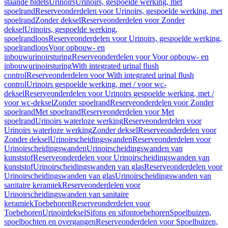
staande bidets
Urinoirs
Urinoirs, gespoelde werking, met
spoelrand
Reserveonderdelen voor Urinoirs, gespoelde werking, met
spoelrand
Zonder deksel
Reserveonderdelen voor Zonder
deksel
Urinoirs, gespoelde werking,
spoelrandloos
Reserveonderdelen voor Urinoirs, gespoelde werking,
spoelrandloos
Voor opbouw- en
inbouwurinoirsturing
Reserveonderdelen voor Voor opbouw- en
inbouwurinoirsturing
With integrated urinal flush
control
Reserveonderdelen voor With integrated urinal flush
control
Urinoirs gespoelde werking, met / voor wc-
deksel
Reserveonderdelen voor Urinoirs gespoelde werking, met /
voor wc-deksel
Zonder spoelrand
Reserveonderdelen voor Zonder
spoelrand
Met spoelrand
Reserveonderdelen voor Met
spoelrand
Urinoirs waterloze werking
Reserveonderdelen voor
Urinoirs waterloze werking
Zonder deksel
Reserveonderdelen voor
Zonder deksel
Urinoirscheidingswanden
Reserveonderdelen voor
Urinoirscheidingswanden
Urinoirscheidingswanden van
kunststof
Reserveonderdelen voor Urinoirscheidingswanden van
kunststof
Urinoirscheidingswanden van glas
Reserveonderdelen voor
Urinoirscheidingswanden van glas
Urinoirscheidingswanden van
sanitaire keramiek
Reserveonderdelen voor
Urinoirscheidingswanden van sanitaire
keramiek
Toebehoren
Reserveonderdelen voor
Toebehoren
Urinoirdeksel
Sifons en sifontoebehoren
Spoelbuizen,
spoelbochten en overgangen
Reserveonderdelen voor Spoelbuizen,