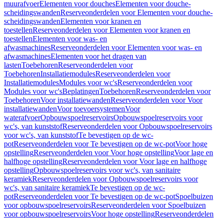
muurafvoer
Elementen voor douches
Elementen voor douche-
scheidingswanden
Reserveonderdelen voor Elementen voor douche-
scheidingswanden
Elementen voor kranen en
toestellen
Reserveonderdelen voor Elementen voor kranen en
toestellen
Elementen voor was- en
afwasmachines
Reserveonderdelen voor Elementen voor was- en
afwasmachines
Elementen voor het dragen van
lasten
Toebehoren
Reserveonderdelen voor
Toebehoren
Installatiemodules
Reserveonderdelen voor
Installatiemodules
Modules voor wc's
Reserveonderdelen voor
Modules voor wc's
Beplatingen
Toebehoren
Reserveonderdelen voor
Toebehoren
Voor installatiewanden
Reserveonderdelen voor Voor
installatiewanden
Voor toevoersystemen
Voor
waterafvoer
Opbouwspoelreservoirs
Opbouwspoelreservoirs voor
wc's, van kunststof
Reserveonderdelen voor Opbouwspoelreservoirs
voor wc's, van kunststof
Te bevestigen op de wc-
pot
Reserveonderdelen voor Te bevestigen op de wc-pot
Voor hoge
opstelling
Reserveonderdelen voor Voor hoge opstelling
Voor lage en
halfhoge opstelling
Reserveonderdelen voor Voor lage en halfhoge
opstelling
Opbouwspoelreservoirs voor wc's, van sanitaire
keramiek
Reserveonderdelen voor Opbouwspoelreservoirs voor
wc's, van sanitaire keramiek
Te bevestigen op de wc-
pot
Reserveonderdelen voor Te bevestigen op de wc-pot
Spoelbuizen
voor opbouwspoelreservoirs
Reserveonderdelen voor Spoelbuizen
voor opbouwspoelreservoirs
Voor hoge opstelling
Reserveonderdelen