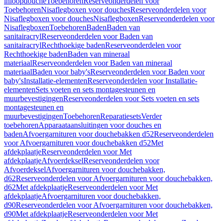
inloopdouche
Toebehoren
Reserveonderdelen voor
Toebehoren
Nisaflegboxen voor douches
Reserveonderdelen voor
Nisaflegboxen voor douches
Nisaflegboxen
Reserveonderdelen voor
Nisaflegboxen
Toebehoren
Baden
Baden van
sanitairacryl
Reserveonderdelen voor Baden van
sanitairacryl
Rechthoekige baden
Reserveonderdelen voor
Rechthoekige baden
Baden van mineraal
materiaal
Reserveonderdelen voor Baden van mineraal
materiaal
Baden voor baby's
Reserveonderdelen voor Baden voor
baby's
Installatie-elementen
Reserveonderdelen voor Installatie-
elementen
Sets voeten en sets montagesteunen en
muurbevestigingen
Reserveonderdelen voor Sets voeten en sets
montagesteunen en
muurbevestigingen
Toebehoren
Reparatiesets
Verder
toebehoren
Apparaataansluitingen voor douches en
baden
Afvoergarnituren voor douchebakken d52
Reserveonderdelen
voor Afvoergarnituren voor douchebakken d52
Met
afdekplaatje
Reserveonderdelen voor Met
afdekplaatje
Afvoerdeksel
Reserveonderdelen voor
Afvoerdeksel
Afvoergarnituren voor douchebakken,
d62
Reserveonderdelen voor Afvoergarnituren voor douchebakken,
d62
Met afdekplaatje
Reserveonderdelen voor Met
afdekplaatje
Afvoergarnituren voor douchebakken,
d90
Reserveonderdelen voor Afvoergarnituren voor douchebakken,
d90
Met afdekplaatje
Reserveonderdelen voor Met