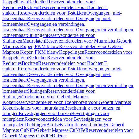
Koppelingen
Reducties
Reserveonderdelen voor
Reducties
Bochten
Reserveonderdelen voor Bochten
T-
stukken
Reserveonderdelen voor T-stukken
Overgangen, niet-
losneembaar
Reserveonderdelen voor Overgangen, niet-
losneembaar
Overgangen en verbindingen,
losneembaar
Reserveonderdelen voor Overgangen en verbindingen,
losneembaar
Sluitingen
Reserveonderdelen voor
Sluitingen
Muurplaten
Reserveonderdelen voor Muurplaten
Geberit
Mapress Koper, FKM blauw
Reserveonderdelen voor Geberit
Mapress Koper, FKM blauw
Koppelingen
Reserveonderdelen voor
Koppelingen
Reducties
Reserveonderdelen voor
Reducties
Bochten
Reserveonderdelen voor Bochten
T-
stukken
Reserveonderdelen voor T-stukken
Overgangen, niet-
losneembaar
Reserveonderdelen voor Overgangen, niet-
losneembaar
Overgangen en verbindingen,
losneembaar
Reserveonderdelen voor Overgangen en verbindingen,
losneembaar
Sluitingen
Reserveonderdelen voor
Sluitingen
Toebehoren voor Geberit Mapress
Koper
Reserveonderdelen voor Toebehoren voor Geberit Mapress
Koper
Isolaties voor muurplaten
Bescherming voor buizen en
fittingen
Bevestigingen voor buizen
Bevestigingen voor
muurplaten
Reserveonderdelen voor Bevestigingen voor
muurplaten
Dichtingen
Boutsets voor flensverbindingen
Geberit
Mapress CuNiFe
Geberit Mapress CuNiFe
Reserveonderdelen voor
Geberit Mapress CuNiFe
Buizen