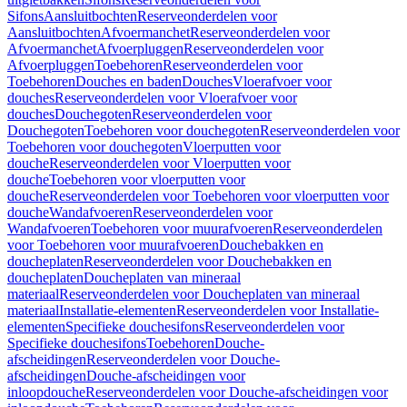
Sifons
Aansluitbochten
Reserveonderdelen voor
Aansluitbochten
Afvoermanchet
Reserveonderdelen voor
Afvoermanchet
Afvoerpluggen
Reserveonderdelen voor
Afvoerpluggen
Toebehoren
Reserveonderdelen voor
Toebehoren
Douches en baden
Douches
Vloerafvoer voor
douches
Reserveonderdelen voor Vloerafvoer voor
douches
Douchegoten
Reserveonderdelen voor
Douchegoten
Toebehoren voor douchegoten
Reserveonderdelen voor
Toebehoren voor douchegoten
Vloerputten voor
douche
Reserveonderdelen voor Vloerputten voor
douche
Toebehoren voor vloerputten voor
douche
Reserveonderdelen voor Toebehoren voor vloerputten voor
douche
Wandafvoeren
Reserveonderdelen voor
Wandafvoeren
Toebehoren voor muurafvoeren
Reserveonderdelen
voor Toebehoren voor muurafvoeren
Douchebakken en
doucheplaten
Reserveonderdelen voor Douchebakken en
doucheplaten
Doucheplaten van mineraal
materiaal
Reserveonderdelen voor Doucheplaten van mineraal
materiaal
Installatie-elementen
Reserveonderdelen voor Installatie-
elementen
Specifieke douchesifons
Reserveonderdelen voor
Specifieke douchesifons
Toebehoren
Douche-
afscheidingen
Reserveonderdelen voor Douche-
afscheidingen
Douche-afscheidingen voor
inloopdouche
Reserveonderdelen voor Douche-afscheidingen voor