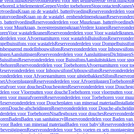
e verlichting
Reserveonderdelen voor Met geïntegreerde verlichting
Spi
ehoren
Lichtelementen
Grepen
Verder toebehoren
Stopcontacten
Kranen
W
etvoeding
Kraan op de wastafel, batterijvoeding
Reserveonderdelen voor 
ratorvoeding
Kraan op de wastafel, eenhendelmengkraan
Reserveonderd
, batterijvoeding
Reserveonderdelen voor Muurkraan, batterijvoeding
M
en voor Muurkraan, tweegreepsmengkraan
Verdere kranen
Reserveonder
oren
Voor wastafelkranen
Reserveonderdelen voor Voor wastafelkranen
erdelen voor Afvoergarnituren voor wastafels
Buissifons
Reserveonder
pelbuissifons voor wastafels
Reserveonderdelen voor Dompelbuissifon
atsbesparend model
Inbouwsifons
Reserveonderdelen voor Inbouwsifons
ingen
Aansluitingen
Reserveonderdelen voor Aansluitingen
Dichtingen
S
Buissifons
Reserveonderdelen voor Buissifons
Aansluitstukken voor spoe
ebehoren
Reserveonderdelen voor Toebehoren
Afvoergarnituren voor toe
Reserveonderdelen voor Inbouwsifons
Opbouwsifons
Reserveonderdele
eonderdelen voor Afvoergarnituren voor uitgietbakken
Sifons
Reserveon
het
Afvoerpluggen
Reserveonderdelen voor Afvoerpluggen
Toebehoren
R
erafvoer voor douches
Douchegoten
Reserveonderdelen voor Doucheg
delen voor Vloerputten voor douche
Toebehoren voor vloerputten voor
ren voor muurafvoeren
Reserveonderdelen voor Toebehoren voor muu
Reserveonderdelen voor Doucheplaten van mineraal materiaal
Installat
oren
Douche-afscheidingen
Reserveonderdelen voor Douche-afscheidi
derdelen voor Toebehoren
Nisaflegboxen voor douches
Reserveonderde
oren
Baden
Baden van sanitairacryl
Reserveonderdelen voor Baden van s
voor Baden van mineraal materiaal
Baden voor baby's
Reserveonderdel
rbevestigingen
Reserveonderdelen voor Sets voeten en sets montageste