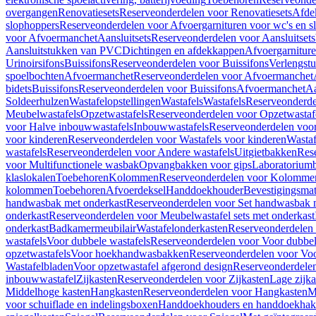
overgangen
Renovatiesets
Reserveonderdelen voor Renovatiesets
Afde
slophoppers
Reserveonderdelen voor Afvoergarnituren voor wc's en s
voor Afvoermanchet
Aansluitsets
Reserveonderdelen voor Aansluitsets
Aansluitstukken van PVC
Dichtingen en afdekkappen
Afvoergarniture
Urinoirsifons
Buissifons
Reserveonderdelen voor Buissifons
Verlengst
spoelbochten
Afvoermanchet
Reserveonderdelen voor Afvoermanchet
bidets
Buissifons
Reserveonderdelen voor Buissifons
Afvoermanchet
Aa
Soldeerhulzen
Wastafelopstellingen
Wastafels
Wastafels
Reserveonderde
Meubelwastafels
Opzetwastafels
Reserveonderdelen voor Opzetwastaf
voor Halve inbouwwastafels
Inbouwwastafels
Reserveonderdelen voo
voor kinderen
Reserveonderdelen voor Wastafels voor kinderen
Wastaf
wastafels
Reserveonderdelen voor Andere wastafels
Uitgietbakken
Res
voor Multifunctionele wasbak
Opvangbakken voor gips
Laboratorium
klaslokalen
Toebehoren
Kolommen
Reserveonderdelen voor Kolomme
kolommen
Toebehoren
Afvoerdeksel
Handdoekhouder
Bevestigingsmat
handwasbak met onderkast
Reserveonderdelen voor Set handwasbak 
onderkast
Reserveonderdelen voor Meubelwastafel sets met onderkast
onderkast
Badkamermeubilair
Wastafelonderkasten
Reserveonderdelen 
wastafels
Voor dubbele wastafels
Reserveonderdelen voor Voor dubbel
opzetwastafels
Voor hoekhandwasbakken
Reserveonderdelen voor V
Wastafelbladen
Voor opzetwastafel afgerond design
Reserveonderdelen
inbouwwastafel
Zijkasten
Reserveonderdelen voor Zijkasten
Lage zijka
Middelhoge kasten
Hangkasten
Reserveonderdelen voor Hangkasten
M
voor schuiflade en indelingsboxen
Handdoekhouders en handdoekha