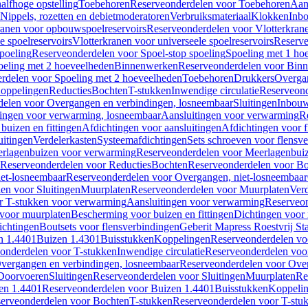
alfhoge opstelling
Toebehoren
Reserveonderdelen voor Toebehoren
Aan
Nippels, rozetten en debietmoderatoren
Verbruiksmateriaal
Klokken
Inbo
ranen voor opbouwspoelreservoirs
Reserveonderdelen voor Vlotterkran
 spoelreservoirs
Vlotterkranen voor universeele spoelreservoirs
Reserve
spoeling
Reserveonderdelen voor Spoel-stop spoeling
Spoeling met 1 ho
oeling met 2 hoeveelheden
Binnenwerken
Reserveonderdelen voor Bin
rdelen voor Spoeling met 2 hoeveelheden
Toebehoren
Drukkers
Overga
oppelingen
Reducties
Bochten
T-stukken
Inwendige circulatie
Reserveond
elen voor Overgangen en verbindingen, losneembaar
Sluitingen
Inbou
ingen voor verwarming, losneembaar
Aansluitingen voor verwarming
R
buizen en fittingen
Afdichtingen voor aansluitingen
Afdichtingen voor f
uitingen
Verdelerkasten
Systeemafdichtingen
Sets schroeven voor flensv
rlagenbuizen voor verwarming
Reserveonderdelen voor Meerlagenbui
Reserveonderdelen voor Reducties
Bochten
Reserveonderdelen voor B
et-losneembaar
Reserveonderdelen voor Overgangen, niet-losneembaar
en voor Sluitingen
Muurplaten
Reserveonderdelen voor Muurplaten
Verd
r T-stukken voor verwarming
Aansluitingen voor verwarming
Reserveon
s voor muurplaten
Bescherming voor buizen en fittingen
Dichtingen voor
ichtingen
Boutsets voor flensverbindingen
Geberit Mapress Roestvrij St
n 1.4401
Buizen 1.4301
Buisstukken
Koppelingen
Reserveonderdelen vo
onderdelen voor T-stukken
Inwendige circulatie
Reserveonderdelen voor
vergangen en verbindingen, losneembaar
Reserveonderdelen voor Over
Doorvoeren
Sluitingen
Reserveonderdelen voor Sluitingen
Muurplaten
Re
en 1.4401
Reserveonderdelen voor Buizen 1.4401
Buisstukken
Koppeli
erveonderdelen voor Bochten
T-stukken
Reserveonderdelen voor T-stu