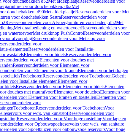
en voor douchebakken d52
Met afdekplaatje
Reserveonderdelen voor
ergarnituren voor douchebakken, d62
Met
voor douchebakken, d90
Met afdekplaatje
Reserveonderdelen voor Met
ituren voor douchebakken Sestra
Reserveonderdelen voor
d52
Reserveonderdelen voor Afvoergarnituren voor baden, d52
Met
diening
Met draaibediening en watertoevoer
Reserveonderdelen voor
g en watertoevoer
Met drukknop PushControl
Reserveonderdelen voor
p voor afvoerplug
Reserveonderdelen voor Met stop voor
serveonderdelen voor
llatie-elementen
Reserveonderdelen voor Installatie-
or wastafels
Elementen voor bidets
Reserveonderdelen voor
erveonderdelen voor Elementen voor douches met
wanden
Reserveonderdelen voor Elementen voor
eonderdelen voor Elementen voor kranen
Elementen voor het dragen
spoeltafels
Toebehoren
Reserveonderdelen voor Toebehoren
Geberit
len voor Installatie-elementen
Elementen voor
r bidets
Reserveonderdelen voor Elementen voor bidets
Elementen
oor douches met muurafvoer
Elementen voor douches
Elementen voor
derdelen voor Elementen voor kranen en toestellen
Elementen voor
serveonderdelen voor
atingen
Toebehoren
Reserveonderdelen voor Toebehoren
Voor
reservoirs voor wc's, van kunststof
Reserveonderdelen voor
pstelling
Reserveonderdelen voor Voor hoge opstelling
Voor lage en
eonderdelen voor Opbouwspoelreservoirs voor wc's, van sanitaire
derdelen voor Spoelbuizen voor opbouwspoelreservoirs
Voor hoge