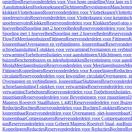
opstelling
Reserveonderdelen voor Voor hoge opstelling
Voor lage en h
Aansluitstukken
Hoekstopkranen
Dichtingen
Bevestigingen
Manchetten
klokken
Vlotterkranen
Reserveonderdelen voor Vlotterkranen
Vlotterk
spoelreservoirs
Reserveonderdelen voor Vlotterkranen voor keramische
spoelreservoirs
Klokken
Reserveonderdelen voor Klokken
Spoel-stop 
hoeveelheid
Spoeling met 2 hoeveelheden
Reserveonderdelen voor Sp
Spoeling met 1 hoeveelheid
Spoeling met 2 hoeveelheden
Reserveonde
FlowFit
Meerlagenbuizen
Fittingen
Reserveonderdelen voor Fittingen
K
losneembaar
Overgangen en verbindingen, losneembaar
Reserveonderd
schroefaansluiting
T-stukken voor verwarming
Overgangen en verbind
verwarming
Toebehoren
Isolaties voor aansluitingen
Afdichtingen voor 
buizen
Beschermbuizen en inleghulpstukken
Bevestigingen voor aansl
Mepla
Meerlagenbuizen
Reserveonderdelen voor Meerlagenbuizen
Mee
Fittingen
Koppelingen
Reserveonderdelen voor Koppelingen
Reducties
circulatie
Reserveonderdelen voor Inwendige circulatie
Overgangen, ni
Overgangen en verbindingen, losneembaar
Sluitingen
Reserveonderdel
schroefaansluiting
T-stukken voor verwarming
Reserveonderdelen voo
verwarming
Toebehoren
Reserveonderdelen voor Toebehoren
Isolatie
muurplaten
Reserveonderdelen voor Bevestigingen voor muurplaten
D
Mapress Roestvrij Staal
Buizen 1.4401
Reserveonderdelen voor Buize
Reducties
Bochten
Reserveonderdelen voor Bochten
T-stukken
Reserve
losneembaar
Reserveonderdelen voor Overgangen, niet-losneembaar
O
losneembaar
Compensatoren
Reserveonderdelen voor Compensatoren
gas
Reserveonderdelen voor Geberit Mapress Roestvrij Staal, gas
Buiz
Koppelingen
Reducties
Reserveonderdelen voor Reducties
Bochten
Res