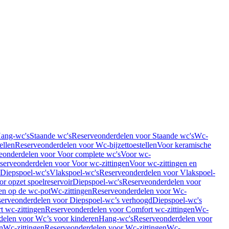
Hang-wc's
Staande wc's
Reserveonderdelen voor Staande wc's
Wc-
ellen
Reserveonderdelen voor Wc-bijzettoestellen
Voor keramische
eonderdelen voor Voor complete wc's
Voor wc-
serveonderdelen voor Voor wc-zittingen
Voor wc-zittingen en
 Diepspoel-wc's
Vlakspoel-wc's
Reserveonderdelen voor Vlakspoel-
r opzet spoelreservoir
Diepspoel-wc's
Reserveonderdelen voor
en op de wc-pot
Wc-zittingen
Reserveonderdelen voor Wc-
erveonderdelen voor Diepspoel-wc’s verhoogd
Diepspoel-wc's
t wc-zittingen
Reserveonderdelen voor Comfort wc-zittingen
Wc-
delen voor Wc’s voor kinderen
Hang-wc's
Reserveonderdelen voor
n
Wc-zittingen
Reserveonderdelen voor Wc-zittingen
Wc-