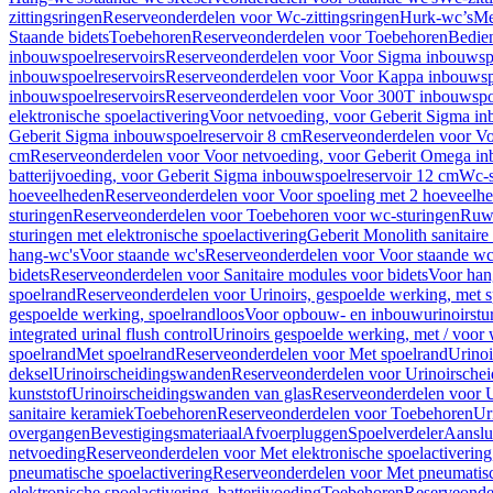
zittingsringen
Reserveonderdelen voor Wc-zittingsringen
Hurk-wc’s
Me
Staande bidets
Toebehoren
Reserveonderdelen voor Toebehoren
Bedien
inbouwspoelreservoirs
Reserveonderdelen voor Voor Sigma inbouwspo
inbouwspoelreservoirs
Reserveonderdelen voor Voor Kappa inbouwspo
inbouwspoelreservoirs
Reserveonderdelen voor Voor 300T inbouwspoe
elektronische spoelactivering
Voor netvoeding, voor Geberit Sigma in
Geberit Sigma inbouwspoelreservoir 8 cm
Reserveonderdelen voor Vo
cm
Reserveonderdelen voor Voor netvoeding, voor Geberit Omega in
batterijvoeding, voor Geberit Sigma inbouwspoelreservoir 12 cm
Wc-s
hoeveelheden
Reserveonderdelen voor Voor spoeling met 2 hoeveelh
sturingen
Reserveonderdelen voor Toebehoren voor wc-sturingen
Ruw
sturingen met elektronische spoelactivering
Geberit Monolith sanitair
hang-wc's
Voor staande wc's
Reserveonderdelen voor Voor staande wc
bidets
Reserveonderdelen voor Sanitaire modules voor bidets
Voor hang
spoelrand
Reserveonderdelen voor Urinoirs, gespoelde werking, met 
gespoelde werking, spoelrandloos
Voor opbouw- en inbouwurinoirstu
integrated urinal flush control
Urinoirs gespoelde werking, met / voor
spoelrand
Met spoelrand
Reserveonderdelen voor Met spoelrand
Urinoi
deksel
Urinoirscheidingswanden
Reserveonderdelen voor Urinoirsche
kunststof
Urinoirscheidingswanden van glas
Reserveonderdelen voor U
sanitaire keramiek
Toebehoren
Reserveonderdelen voor Toebehoren
Ur
overgangen
Bevestigingsmateriaal
Afvoerpluggen
Spoelverdeler
Aanslui
netvoeding
Reserveonderdelen voor Met elektronische spoelactivering
pneumatische spoelactivering
Reserveonderdelen voor Met pneumatisc
elektronische spoelactivering, batterijvoeding
Toebehoren
Reserveonde