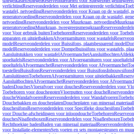
spiegelkasten
Spiegel
Reserveonderdelen voor Spiegel
Met geïntegreerd
verlichting
Reserveonderdelen voor Met geïntegreerde verlichting
Toeb
wastafel, netvoeding
Reserveonderdelen voor Kraan op de wastafel, n
generatorvoeding
Reserveonderdelen voor Kraan op de wastafel, gene
netvoeding
Reserveonderdelen voor Muurkraan, netvoeding
Muurkraan
generatorvoeding
Muurkraan, tweegreepsmengkraan
Reserveonderdel
voor Voor gebruik buiten
Toebehoren
Reserveonderdelen voor Toebeh
apparaten en uitgietbakken
Afvoergarnituren voor wastafels
Reserveond
model
Reserveonderdelen voor Buissifons, plaatsbesparend model
Dom
model
Reserveonderdelen voor Dompelbuissifons voor wastafels, pla
Aansluitstukken voor wastafel
Afvoermanchet
Aansluitbochten
Afdekk
spoeltafels
Reserveonderdelen voor Afvoergarnituren voor spoeltafels
spoeltafels
Afvoermanchet
Reserveonderdelen voor Afvoermanchet
To
toestellen
Buissifons
Reserveonderdelen voor Buissifons
Inbouwsifons
Aansluitingen
Toebehoren
Afvoergarnituren voor uitgietbakken
Reserv
Aansluitbochten
Afvoermanchet
Reserveonderdelen voor Afvoermanc
baden
Douches
Vloerafvoer voor douches
Reserveonderdelen voor Vlo
Toebehoren voor douchegoten
Vloerputten voor douche
Reserveonder
douche
Wandafvoeren
Reserveonderdelen voor Wandafvoeren
Toebeho
Douchebakken en doucheplaten
Doucheplaten van mineraal materiaal
douchesifons
Reserveonderdelen voor Specifieke douchesifons
Toebeh
voor Douche-afscheidingen voor inloopdouche
Toebehoren
Reserveon
douches
Nisaflegboxen
Reserveonderdelen voor Nisaflegboxen
Toebeh
Rechthoekige baden
Baden van mineraal materiaal
Reserveonderdelen 
voor Installatie-elementen
Sets voeten en sets montagesteunen en muu