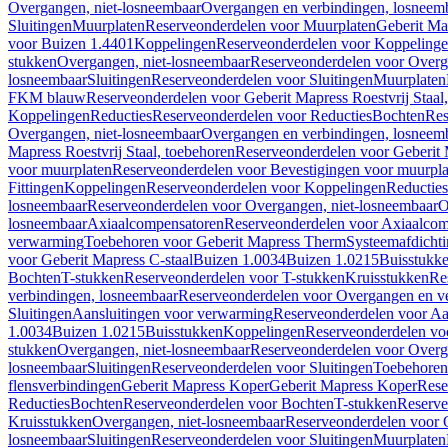
Overgangen, niet-losneembaar
Overgangen en verbindingen, losneem
Sluitingen
Muurplaten
Reserveonderdelen voor Muurplaten
Geberit Map
voor Buizen 1.4401
Koppelingen
Reserveonderdelen voor Koppeling
stukken
Overgangen, niet-losneembaar
Reserveonderdelen voor Overg
losneembaar
Sluitingen
Reserveonderdelen voor Sluitingen
Muurplaten
FKM blauw
Reserveonderdelen voor Geberit Mapress Roestvrij Sta
Koppelingen
Reducties
Reserveonderdelen voor Reducties
Bochten
Res
Overgangen, niet-losneembaar
Overgangen en verbindingen, losneem
Mapress Roestvrij Staal, toebehoren
Reserveonderdelen voor Geberit M
voor muurplaten
Reserveonderdelen voor Bevestigingen voor muurpla
Fittingen
Koppelingen
Reserveonderdelen voor Koppelingen
Reducties
losneembaar
Reserveonderdelen voor Overgangen, niet-losneembaar
O
losneembaar
Axiaalcompensatoren
Reserveonderdelen voor Axiaalcom
verwarming
Toebehoren voor Geberit Mapress Therm
Systeemafdicht
voor Geberit Mapress C-staal
Buizen 1.0034
Buizen 1.0215
Buisstukk
Bochten
T-stukken
Reserveonderdelen voor T-stukken
Kruisstukken
Re
verbindingen, losneembaar
Reserveonderdelen voor Overgangen en ve
Sluitingen
Aansluitingen voor verwarming
Reserveonderdelen voor Aa
1.0034
Buizen 1.0215
Buisstukken
Koppelingen
Reserveonderdelen vo
stukken
Overgangen, niet-losneembaar
Reserveonderdelen voor Overg
losneembaar
Sluitingen
Reserveonderdelen voor Sluitingen
Toebehoren 
flensverbindingen
Geberit Mapress Koper
Geberit Mapress Koper
Rese
Reducties
Bochten
Reserveonderdelen voor Bochten
T-stukken
Reserve
Kruisstukken
Overgangen, niet-losneembaar
Reserveonderdelen voor 
losneembaar
Sluitingen
Reserveonderdelen voor Sluitingen
Muurplaten