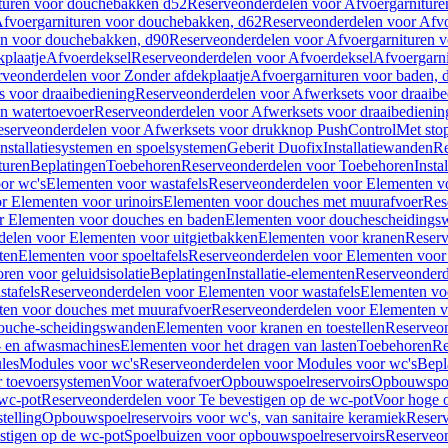
turen voor douchebakken d52
Reserveonderdelen voor Afvoergarnitur
fvoergarnituren voor douchebakken, d62
Reserveonderdelen voor Afvo
en voor douchebakken, d90
Reserveonderdelen voor Afvoergarnituren 
plaatje
Afvoerdeksel
Reserveonderdelen voor Afvoerdeksel
Afvoergarn
veonderdelen voor Zonder afdekplaatje
Afvoergarnituren voor baden, 
s voor draaibediening
Reserveonderdelen voor Afwerksets voor draaibe
en watertoevoer
Reserveonderdelen voor Afwerksets voor draaibedienin
serveonderdelen voor Afwerksets voor drukknop PushControl
Met sto
Installatiesystemen en spoelsystemen
Geberit Duofix
Installatiewanden
Re
turen
Beplatingen
Toebehoren
Reserveonderdelen voor Toebehoren
Insta
or wc's
Elementen voor wastafels
Reserveonderdelen voor Elementen vo
r Elementen voor urinoirs
Elementen voor douches met muurafvoer
Res
r Elementen voor douches en baden
Elementen voor douchescheidings
elen voor Elementen voor uitgietbakken
Elementen voor kranen
Reserv
ten
Elementen voor spoeltafels
Reserveonderdelen voor Elementen voor 
ren voor geluidsisolatie
Beplatingen
Installatie-elementen
Reserveonderde
tafels
Reserveonderdelen voor Elementen voor wastafels
Elementen voo
ten voor douches met muurafvoer
Reserveonderdelen voor Elementen v
douche-scheidingswanden
Elementen voor kranen en toestellen
Reserveon
- en afwasmachines
Elementen voor het dragen van lasten
Toebehoren
Re
les
Modules voor wc's
Reserveonderdelen voor Modules voor wc's
Bepl
 toevoersystemen
Voor waterafvoer
Opbouwspoelreservoirs
Opbouwspoel
 wc-pot
Reserveonderdelen voor Te bevestigen op de wc-pot
Voor hoge o
telling
Opbouwspoelreservoirs voor wc's, van sanitaire keramiek
Reserv
stigen op de wc-pot
Spoelbuizen voor opbouwspoelreservoirs
Reserveon