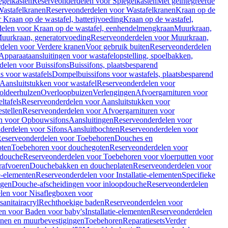
egelkasten
Reserveonderdelen voor Spiegelkasten
Met geïntegreerde
astafelkranen
Reserveonderdelen voor Wastafelkranen
Kraan op de
Kraan op de wastafel, batterijvoeding
Kraan op de wastafel,
elen voor Kraan op de wastafel, eenhendelmengkraan
Muurkraan,
uurkraan, generatorvoeding
Reserveonderdelen voor Muurkraan,
delen voor Verdere kranen
Voor gebruik buiten
Reserveonderdelen
Apparaataansluitingen voor wastafelopstelling, spoelbakken,
delen voor Buissifons
Buissifons, plaatsbesparend
s voor wastafels
Dompelbuissifons voor wastafels, plaatsbesparend
Aansluitstukken voor wastafel
Reserveonderdelen voor
oldeerhulzen
Overloopbuizen
Verlengingen
Afvoergarnituren voor
ltafels
Reserveonderdelen voor Aansluitstukken voor
stellen
Reserveonderdelen voor Afvoergarnituren voor
n voor Opbouwsifons
Aansluitingen
Reserveonderdelen voor
derdelen voor Sifons
Aansluitbochten
Reserveonderdelen voor
eserveonderdelen voor Toebehoren
Douches en
oten
Toebehoren voor douchegoten
Reserveonderdelen voor
 douche
Reserveonderdelen voor Toebehoren voor vloerputten voor
rafvoeren
Douchebakken en doucheplaten
Reserveonderdelen voor
ie-elementen
Reserveonderdelen voor Installatie-elementen
Specifieke
ngen
Douche-afscheidingen voor inloopdouche
Reserveonderdelen
len voor Nisaflegboxen voor
anitairacryl
Rechthoekige baden
Reserveonderdelen voor
en voor Baden voor baby's
Installatie-elementen
Reserveonderdelen
unen en muurbevestigingen
Toebehoren
Reparatiesets
Verder