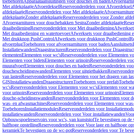
toebehoren
Apparaataansluitingen voor douches en baden
Afvoergarni
Met afdekplaatje
Afvoerdeksel
Reserveonderdelen voor Afvoerdeksel
A
afdekplaatje
Reserveonderdelen voor Met afdekplaatje
Afvoergarnitur
afdekplaatje
Zonder afdekplaatje
Reserveonderdelen voor Zonder afdek
Afvoergarnituren voor douchebakken Sestra
Zonder afdekplaatje
Reser
draaibediening
Reserveonderdelen voor Met draaibediening
Afwerkset
Met draaibediening en watertoevoer
Afwerksets voor draaibediening 
Met drukknop PushControl
Afwerksets voor drukknop PushControl
Re
afvoerplug
Toebehoren voor afvoergarnituren voor baden
Aansluitsets
Installatiewanden
Draagstructuren
Reserveonderdelen voor Draagstruc
elementen
Elementen voor wc's
Reserveonderdelen voor Elementen vo
Elementen voor bidets
Elementen voor urinoirs
Reserveonderdelen voo
muurafvoer
Elementen voor douches en baden
Reserveonderdelen voo
douchescheidingswanden
Elementen voor uitgietbakken
Reserveonderd
van lasten
Reserveonderdelen voor Elementen voor het dragen van las
GIS
Installatiewanden
Draagstructuren
Toebehoren voor prefab
Toebeho
wc's
Reserveonderdelen voor Elementen voor wc's
Elementen voor was
voor urinoirs
Reserveonderdelen voor Elementen voor urinoirs
Elemen
douche-scheidingswanden
Reserveonderdelen voor Elementen voor 
was- en afwasmachines
Reserveonderdelen voor Elementen voor was
Toebehoren
Installatiemodules
Reserveonderdelen voor Installatiemodu
installatiewanden
Reserveonderdelen voor Voor installatiewanden
Voor
Opbouwspoelreservoirs voor wc's, van kunststof
Te bevestigen op de
halfhoge opstelling
Reserveonderdelen voor Voor lage en halfhoge ops
keramiek
Te bevestigen op de wc-pot
Reserveonderdelen voor Te beve