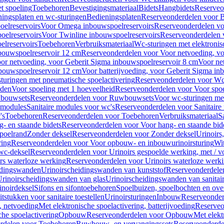
t spoeling
Toebehoren
Bevestigingsmateriaal
Bidets
Hangbidets
Reserveo
ingsplaten en wc-sturingen
Bedieningsplaten
Reserveonderdelen voor B
elreservoirs
Voor Omega inbouwspoelreservoirs
Reserveonderdelen vo
elreservoirs
Voor Twinline inbouwspoelreservoirs
Reserveonderdelen 
lreservoirs
Toebehoren
Verbruiksmateriaal
Wc-sturingen met elektronis
bouwspoelreservoir 12 cm
Reserveonderdelen voor Voor netvoeding, vo
or netvoeding, voor Geberit Sigma inbouwspoelreservoir 8 cm
Voor ne
bouwspoelreservoir 12 cm
Voor batterijvoeding, voor Geberit Sigma in
turingen met pneumatische spoelactivering
Reserveonderdelen voor Wc-
eden
Voor spoeling met 1 hoeveelheid
Reserveonderdelen voor Voor spoe
bouwsets
Reserveonderdelen voor Ruwbouwsets
Voor wc-sturingen met
e modules
Sanitaire modules voor wc's
Reserveonderdelen voor Sanitaire
's
Toebehoren
Reserveonderdelen voor Toebehoren
Verbruiksmateriaal
S
- en staande bidets
Reserveonderdelen voor Voor hang- en staande bid
spoelrand
Zonder deksel
Reserveonderdelen voor Zonder deksel
Urinoirs
ring
Reserveonderdelen voor Voor opbouw- en inbouwurinoirsturing
Wit
 wc-deksel
Reserveonderdelen voor Urinoirs gespoelde werking, met / v
rs waterloze werking
Reserveonderdelen voor Urinoirs waterloze werk
idingswanden
Urinoirscheidingswanden van kunststof
Reserveonderdele
rinoirscheidingswanden van glas
Urinoirscheidingswanden van sanitai
inoirdeksel
Sifons en sifontoebehoren
Spoelbuizen, spoelbochten en ov
tstukken voor sanitaire toestellen
Urinoirsturingen
Inbouw
Reserveonder
, netvoeding
Met elektronische spoelactivering, batterijvoeding
Reserveo
he spoelactivering
Opbouw
Reserveonderdelen voor Opbouw
Met elekt
rdelen voor Toebehoren
Ruwbouw- en vervangingssets
Reserveonderde