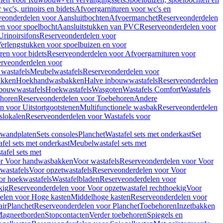
wc's, urinoirs en bidets
Afvoergarnituren voor wc's en
veonderdelen voor Aansluitbochten
Afvoermanchet
Reserveonderdelen
n voor spoelbocht
Aansluitstukken van PVC
Reserveonderdelen voor
Urinoirsifons
Reserveonderdelen voor
erlengstukken voor spoelbuizen en voor
ren voor bidets
Reserveonderdelen voor Afvoergarnituren voor
rveonderdelen voor
wastafels
Meubelwastafels
Reserveonderdelen voor
akken
Hoekhandwasbakken
Halve inbouwwastafels
Reserveonderdelen
bouwwastafels
Hoekwastafels
Wasgoten
Wastafels Comfort
Wastafels
horen
Reserveonderdelen voor Toebehoren
Andere
n voor Uitstortgootstenen
Multifunctionele wasbak
Reserveonderdelen
slokalen
Reserveonderdelen voor Wastafels voor
rwandplaten
Sets consoles
Planchet
Wastafel sets met onderkast
Set
fel sets met onderkast
Meubelwastafel sets met
afel sets met
or Voor handwasbakken
Voor wastafels
Reserveonderdelen voor Voor
wastafels
Voor opzetwastafels
Reserveonderdelen voor Voor
or hoekwastafels
Wastafelbladen
Reserveonderdelen voor
kig
Reserveonderdelen voor Voor opzetwastafel rechthoekig
Voor
elen voor Hoge kasten
Middelhoge kasten
Reserveonderdelen voor
ir
Planchet
Reserveonderdelen voor Planchet
Toebehoren
Inzetbakken
agneetborden
Stopcontacten
Verder toebehoren
Spiegels en