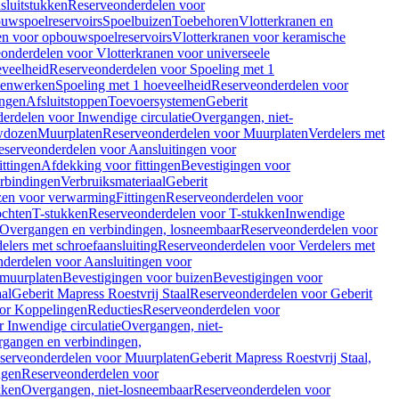
sluitstukken
Reserveonderdelen voor
uwspoelreservoirs
Spoelbuizen
Toebehoren
Vlotterkranen en
en voor opbouwspoelreservoirs
Vlotterkranen voor keramische
onderdelen voor Vlotterkranen voor universeele
eveelheid
Reserveonderdelen voor Spoeling met 1
nenwerken
Spoeling met 1 hoeveelheid
Reserveonderdelen voor
ngen
Afsluitstoppen
Toevoersystemen
Geberit
erdelen voor Inwendige circulatie
Overgangen, niet-
wdozen
Muurplaten
Reserveonderdelen voor Muurplaten
Verdelers met
eserveonderdelen voor Aansluitingen voor
ittingen
Afdekking voor fittingen
Bevestigingen voor
erbindingen
Verbruiksmateriaal
Geberit
zen voor verwarming
Fittingen
Reserveonderdelen voor
ochten
T-stukken
Reserveonderdelen voor T-stukken
Inwendige
Overgangen en verbindingen, losneembaar
Reserveonderdelen voor
elers met schroefaansluiting
Reserveonderdelen voor Verdelers met
derdelen voor Aansluitingen voor
 muurplaten
Bevestigingen voor buizen
Bevestigingen voor
aal
Geberit Mapress Roestvrij Staal
Reserveonderdelen voor Geberit
or Koppelingen
Reducties
Reserveonderdelen voor
 Inwendige circulatie
Overgangen, niet-
gangen en verbindingen,
serveonderdelen voor Muurplaten
Geberit Mapress Roestvrij Staal,
ngen
Reserveonderdelen voor
kken
Overgangen, niet-losneembaar
Reserveonderdelen voor