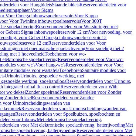
nderdelen voor Hangbidets
Staande bidets
Reserveonderdelen voor
edieningsplaten
Voor Sigma
or Voor Omega inbouwspoelreservoirs
Voor Kappa
voor Voor Twinline inbouwspoelreservoirs
Voor 300T
che spoelactivering
Reserveonderdelen voor Wc-sturingen met
or Geberit Sigma inbouwspoelreservoir 12 cm
Voor netvoeding, voor
tvoeding, voor Geberit Omega inbouwspoelreservoir 12
bouwspoelreservoir 12 cm
Reserveonderdelen voor Voor
sturingen met pneumatische spoelactivering
Voor spoeling met 2
ling met 1 hoeveelheid
Toebehoren voor wc-
 elektronische spoelactivering
Reserveonderdelen voor Voor wc-
 modules voor wc's
Voor hang-wc's
Reserveonderdelen voor Voor
anitaire modules voor wastafels
Toebehoren
Sanitaire modules voor
ets
Urinoirs
Urinoirs, gespoelde werking, met
, gespoelde werking, spoelrandloos
Reserveonderdelen voor Urinoirs,
h integrated urinal flush control
Reserveonderdelen voor With
oor wc-deksel
Zonder spoelrand
Reserveonderdelen voor Zonder
ing
Zonder deksel
Reserveonderdelen voor Zonder
n voor Urinoirscheidingswanden van
re keramiek
Reserveonderdelen voor Urinoirscheidingswanden van
ergangen
Reserveonderdelen voor Spoelbuizen, spoelbochten en
delen voor Inbouw
Met elektronische spoelactivering,
nderdelen voor Met elektronische spoelactivering, batterijvoeding
Met
ronische spoelactivering, batterijvoeding
Reserveonderdelen voor Met
len voor Ruwbouw- en vervangingssets
Spoelbuizen, spoelbochten en