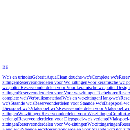
BE
Wc's en urinoirs
Geberit AquaClean douche-wc’s
Complete wc's
Reser
zittingen
Reserveonderdelen voor Wc-zittingen
Voor keramische wc-po
wc-potten
Reserveonderdelen voor Voor keramische wc-potten
Design
zittingen
Reserveonderdelen voor Voor wc-zittingen
Toebehoren
Reser
complete wc's
Verbruiksmateriaal
Wc's en wc-zittingen
Hang-wc's
Rese
wc's
Staande wc's
Reserveonderdelen voor Staande wc's
Diepspoel-wc’
Diepspoel-wc's
Vlakspoel-wc's
Reserveonderdelen voor Vlakspoel-wc
zittingen
Wc-zittingen
Reserveonderdelen voor Wc-zittingen
Comfort-w
verlengd
Reserveonderdelen voor Diepspoel-wc's verlengd
Vlakspoel-
zittingen
Reserveonderdelen voor Wc-zittingen
Wc-zittingsringen
Reser
Hang-wc's
Staande wc's
Reserveonderdelen voor Staande wc's
Wc-zitt