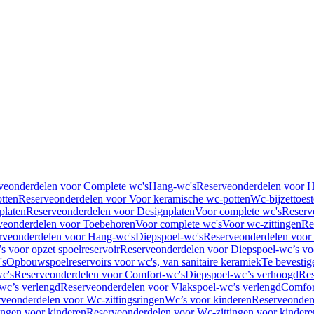
veonderdelen voor Complete wc's
Hang-wc's
Reserveonderdelen voor 
tten
Reserveonderdelen voor Voor keramische wc-potten
Wc-bijzettoest
platen
Reserveonderdelen voor Designplaten
Voor complete wc's
Reserv
veonderdelen voor Toebehoren
Voor complete wc's
Voor wc-zittingen
Re
rveonderdelen voor Hang-wc's
Diepspoel-wc's
Reserveonderdelen voor
s voor opzet spoelreservoir
Reserveonderdelen voor Diepspoel-wc’s voo
's
Opbouwspoelreservoirs voor wc's, van sanitaire keramiek
Te bevestig
c's
Reserveonderdelen voor Comfort-wc's
Diepspoel-wc’s verhoogd
Res
wc’s verlengd
Reserveonderdelen voor Vlakspoel-wc’s verlengd
Comfor
veonderdelen voor Wc-zittingsringen
Wc’s voor kinderen
Reserveonder
ingen voor kinderen
Reserveonderdelen voor Wc-zittingen voor kindere