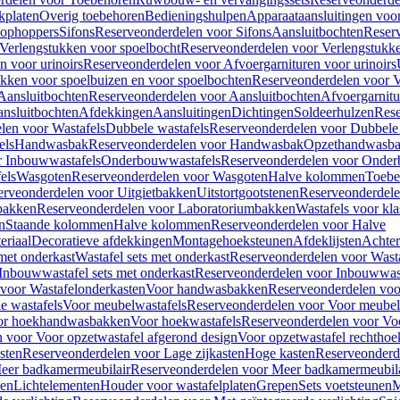
kplaten
Overig toebehoren
Bedieningshulpen
Apparaataansluitingen voor 
lophoppers
Sifons
Reserveonderdelen voor Sifons
Aansluitbochten
Reser
Verlengstukken voor spoelbocht
Reserveonderdelen voor Verlengstukke
n voor urinoirs
Reserveonderdelen voor Afvoergarnituren voor urinoirs
ukken voor spoelbuizen en voor spoelbochten
Reserveonderdelen voor V
Aansluitbochten
Reserveonderdelen voor Aansluitbochten
Afvoergarnitu
nsluitbochten
Afdekkingen
Aansluitingen
Dichtingen
Soldeerhulzen
Rese
len voor Wastafels
Dubbele wastafels
Reserveonderdelen voor Dubbele 
els
Handwasbak
Reserveonderdelen voor Handwasbak
Opzethandwasb
r Inbouwwastafels
Onderbouwwastafels
Reserveonderdelen voor Onder
els
Wasgoten
Reserveonderdelen voor Wasgoten
Halve kolommen
Toebe
erveonderdelen voor Uitgietbakken
Uitstortgootstenen
Reserveonderdele
bakken
Reserveonderdelen voor Laboratoriumbakken
Wastafels voor kla
n
Staande kolommen
Halve kolommen
Reserveonderdelen voor Halve
eriaal
Decoratieve afdekkingen
Montagehoeksteunen
Afdeklijsten
Achte
met onderkast
Wastafel sets met onderkast
Reserveonderdelen voor Wasta
Inbouwwastafel sets met onderkast
Reserveonderdelen voor Inbouwwast
voor Wastafelonderkasten
Voor handwasbakken
Reserveonderdelen vo
e wastafels
Voor meubelwastafels
Reserveonderdelen voor Voor meubel
oor hoekhandwasbakken
Voor hoekwastafels
Reserveonderdelen voor Vo
 voor Voor opzetwastafel afgerond design
Voor opzetwastafel rechthoe
sten
Reserveonderdelen voor Lage zijkasten
Hoge kasten
Reserveonderd
eer badkamermeubilair
Reserveonderdelen voor Meer badkamermeubila
ken
Lichtelementen
Houder voor wastafelplaten
Grepen
Sets voetsteunen
M