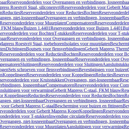
baar
Reserveonderdelen voor Overgangen en verbindingen, losneembaa
ress Roestvrij Staal, siliconenvrij
Reserveonderdelen voor Geberit Mapre
en
Reducties
Reserveonderdelen voor Reducties
Bochten
Reserveonderde
angen, niet-losneembaar
Overgangen en verbindingen, losneembaar
Res
Reserveonderdelen voor Muurplaten
Compensatoren
Reserveonderdele
al, FKM blauw
Buizen 1.4401
Reserveonderdelen voor Buizen 1.4401
Bui
erveonderdelen voor Bochten
T-stukken
Reserveonderdelen voor T-stu
baar
Reserveonderdelen voor Overgangen en verbindingen, losneembaa
apress Roestvrij Staal, toebehoren
Isolaties voor muurplaten
Beschermin
ten
Dichtingen
Boutsets voor flensverbindingen
Geberit Mapress Therm
Reserveonderdelen voor Reducties
Bochten
Reserveonderdelen voor B
vergangen en verbindingen, losneembaar
Reserveonderdelen voor Over
pensatoren
Sluitingen
Reserveonderdelen voor Sluitingen
Aansluitstukk
ingen
Sets schroeven voor flensverbindingen
Bevestigingen voor buizen
en
Koppelingen
Reserveonderdelen voor Koppelingen
Reducties
Reserveo
serveonderdelen voor Kruisstukken
Overgangen, niet-losneembaar
Rese
rbindingen, losneembaar
Compensatoren
Reserveonderdelen voor Com
nsluitingen voor verwarming
Geberit Mapress C-staal, FKM blauw
Res
or Koppelingen
Reducties
Reserveonderdelen voor Reducties
Bochten
Re
angen, niet-losneembaar
Overgangen en verbindingen, losneembaar
Res
voor Geberit Mapress C-staal
Bescherming voor buizen en fittingen
Bev
rveonderdelen voor Geberit Mapress Koper
Koppelingen
Reserveonder
onderdelen voor T-stukken
Inwendige circulatie
Reserveonderdelen voor
Overgangen, niet-losneembaar
Overgangen en verbindingen, losneemba
Reserveonderdelen voor Muurplaten
Aansluitingen voor verwarming
Re