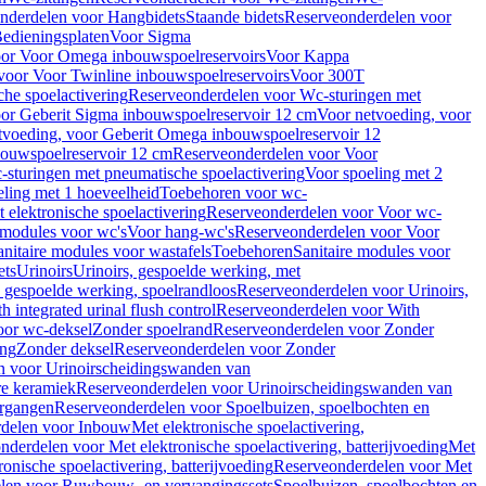
nderdelen voor Hangbidets
Staande bidets
Reserveonderdelen voor
edieningsplaten
Voor Sigma
or Voor Omega inbouwspoelreservoirs
Voor Kappa
voor Voor Twinline inbouwspoelreservoirs
Voor 300T
che spoelactivering
Reserveonderdelen voor Wc-sturingen met
or Geberit Sigma inbouwspoelreservoir 12 cm
Voor netvoeding, voor
tvoeding, voor Geberit Omega inbouwspoelreservoir 12
bouwspoelreservoir 12 cm
Reserveonderdelen voor Voor
sturingen met pneumatische spoelactivering
Voor spoeling met 2
ling met 1 hoeveelheid
Toebehoren voor wc-
 elektronische spoelactivering
Reserveonderdelen voor Voor wc-
 modules voor wc's
Voor hang-wc's
Reserveonderdelen voor Voor
anitaire modules voor wastafels
Toebehoren
Sanitaire modules voor
ets
Urinoirs
Urinoirs, gespoelde werking, met
, gespoelde werking, spoelrandloos
Reserveonderdelen voor Urinoirs,
h integrated urinal flush control
Reserveonderdelen voor With
oor wc-deksel
Zonder spoelrand
Reserveonderdelen voor Zonder
ing
Zonder deksel
Reserveonderdelen voor Zonder
n voor Urinoirscheidingswanden van
re keramiek
Reserveonderdelen voor Urinoirscheidingswanden van
ergangen
Reserveonderdelen voor Spoelbuizen, spoelbochten en
delen voor Inbouw
Met elektronische spoelactivering,
nderdelen voor Met elektronische spoelactivering, batterijvoeding
Met
ronische spoelactivering, batterijvoeding
Reserveonderdelen voor Met
len voor Ruwbouw- en vervangingssets
Spoelbuizen, spoelbochten en