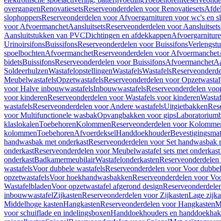
overgangen
Renovatiesets
Reserveonderdelen voor Renovatiesets
Afde
slophoppers
Reserveonderdelen voor Afvoergarnituren voor wc's en s
voor Afvoermanchet
Aansluitsets
Reserveonderdelen voor Aansluitsets
Aansluitstukken van PVC
Dichtingen en afdekkappen
Afvoergarniture
Urinoirsifons
Buissifons
Reserveonderdelen voor Buissifons
Verlengst
spoelbochten
Afvoermanchet
Reserveonderdelen voor Afvoermanchet
bidets
Buissifons
Reserveonderdelen voor Buissifons
Afvoermanchet
Aa
Soldeerhulzen
Wastafelopstellingen
Wastafels
Wastafels
Reserveonderde
Meubelwastafels
Opzetwastafels
Reserveonderdelen voor Opzetwastaf
voor Halve inbouwwastafels
Inbouwwastafels
Reserveonderdelen voo
voor kinderen
Reserveonderdelen voor Wastafels voor kinderen
Wastaf
wastafels
Reserveonderdelen voor Andere wastafels
Uitgietbakken
Res
voor Multifunctionele wasbak
Opvangbakken voor gips
Laboratorium
klaslokalen
Toebehoren
Kolommen
Reserveonderdelen voor Kolomme
kolommen
Toebehoren
Afvoerdeksel
Handdoekhouder
Bevestigingsmat
handwasbak met onderkast
Reserveonderdelen voor Set handwasbak 
onderkast
Reserveonderdelen voor Meubelwastafel sets met onderkast
onderkast
Badkamermeubilair
Wastafelonderkasten
Reserveonderdelen 
wastafels
Voor dubbele wastafels
Reserveonderdelen voor Voor dubbel
opzetwastafels
Voor hoekhandwasbakken
Reserveonderdelen voor V
Wastafelbladen
Voor opzetwastafel afgerond design
Reserveonderdelen
inbouwwastafel
Zijkasten
Reserveonderdelen voor Zijkasten
Lage zijka
Middelhoge kasten
Hangkasten
Reserveonderdelen voor Hangkasten
M
voor schuiflade en indelingsboxen
Handdoekhouders en handdoekha