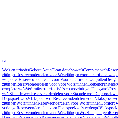
BE
Wc's en urinoirs
Geberit AquaClean douche-wc’s
Complete wc's
Reser
zittingen
Reserveonderdelen voor Wc-zittingen
Voor keramische wc-po
wc-potten
Reserveonderdelen voor Voor keramische wc-potten
Design
zittingen
Reserveonderdelen voor Voor wc-zittingen
Toebehoren
Reser
complete wc's
Verbruiksmateriaal
Wc's en wc-zittingen
Hang-wc's
Rese
wc's
Staande wc's
Reserveonderdelen voor Staande wc's
Diepspoel-wc’
Diepspoel-wc's
Vlakspoel-wc's
Reserveonderdelen voor Vlakspoel-wc
zittingen
Wc-zittingen
Reserveonderdelen voor Wc-zittingen
Comfort-w
verlengd
Reserveonderdelen voor Diepspoel-wc's verlengd
Vlakspoel-
zittingen
Reserveonderdelen voor Wc-zittingen
Wc-zittingsringen
Reser
Hang-wc's
Staande wc's
Reserveonderdelen voor Staande wc's
Wc-zitt