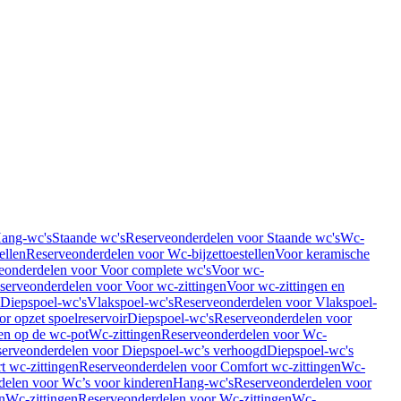
Hang-wc's
Staande wc's
Reserveonderdelen voor Staande wc's
Wc-
ellen
Reserveonderdelen voor Wc-bijzettoestellen
Voor keramische
eonderdelen voor Voor complete wc's
Voor wc-
serveonderdelen voor Voor wc-zittingen
Voor wc-zittingen en
 Diepspoel-wc's
Vlakspoel-wc's
Reserveonderdelen voor Vlakspoel-
r opzet spoelreservoir
Diepspoel-wc's
Reserveonderdelen voor
en op de wc-pot
Wc-zittingen
Reserveonderdelen voor Wc-
erveonderdelen voor Diepspoel-wc’s verhoogd
Diepspoel-wc's
t wc-zittingen
Reserveonderdelen voor Comfort wc-zittingen
Wc-
delen voor Wc’s voor kinderen
Hang-wc's
Reserveonderdelen voor
n
Wc-zittingen
Reserveonderdelen voor Wc-zittingen
Wc-