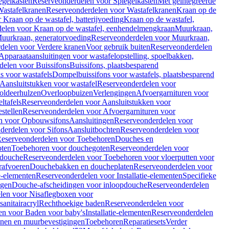
egelkasten
Reserveonderdelen voor Spiegelkasten
Met geïntegreerde
astafelkranen
Reserveonderdelen voor Wastafelkranen
Kraan op de
Kraan op de wastafel, batterijvoeding
Kraan op de wastafel,
elen voor Kraan op de wastafel, eenhendelmengkraan
Muurkraan,
uurkraan, generatorvoeding
Reserveonderdelen voor Muurkraan,
delen voor Verdere kranen
Voor gebruik buiten
Reserveonderdelen
Apparaataansluitingen voor wastafelopstelling, spoelbakken,
delen voor Buissifons
Buissifons, plaatsbesparend
s voor wastafels
Dompelbuissifons voor wastafels, plaatsbesparend
Aansluitstukken voor wastafel
Reserveonderdelen voor
oldeerhulzen
Overloopbuizen
Verlengingen
Afvoergarnituren voor
ltafels
Reserveonderdelen voor Aansluitstukken voor
stellen
Reserveonderdelen voor Afvoergarnituren voor
n voor Opbouwsifons
Aansluitingen
Reserveonderdelen voor
derdelen voor Sifons
Aansluitbochten
Reserveonderdelen voor
eserveonderdelen voor Toebehoren
Douches en
oten
Toebehoren voor douchegoten
Reserveonderdelen voor
 douche
Reserveonderdelen voor Toebehoren voor vloerputten voor
rafvoeren
Douchebakken en doucheplaten
Reserveonderdelen voor
ie-elementen
Reserveonderdelen voor Installatie-elementen
Specifieke
ngen
Douche-afscheidingen voor inloopdouche
Reserveonderdelen
len voor Nisaflegboxen voor
anitairacryl
Rechthoekige baden
Reserveonderdelen voor
en voor Baden voor baby's
Installatie-elementen
Reserveonderdelen
unen en muurbevestigingen
Toebehoren
Reparatiesets
Verder