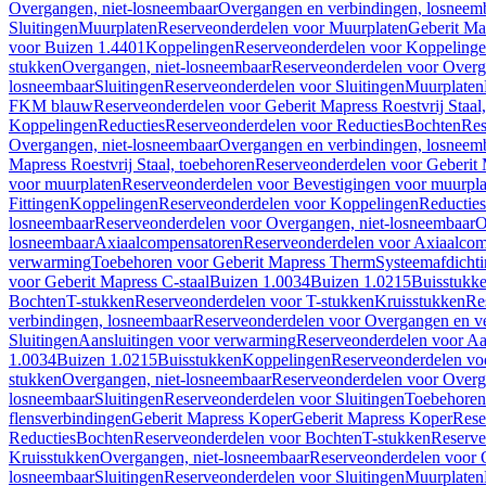
Overgangen, niet-losneembaar
Overgangen en verbindingen, losneem
Sluitingen
Muurplaten
Reserveonderdelen voor Muurplaten
Geberit Map
voor Buizen 1.4401
Koppelingen
Reserveonderdelen voor Koppeling
stukken
Overgangen, niet-losneembaar
Reserveonderdelen voor Overg
losneembaar
Sluitingen
Reserveonderdelen voor Sluitingen
Muurplaten
FKM blauw
Reserveonderdelen voor Geberit Mapress Roestvrij Sta
Koppelingen
Reducties
Reserveonderdelen voor Reducties
Bochten
Res
Overgangen, niet-losneembaar
Overgangen en verbindingen, losneem
Mapress Roestvrij Staal, toebehoren
Reserveonderdelen voor Geberit M
voor muurplaten
Reserveonderdelen voor Bevestigingen voor muurpla
Fittingen
Koppelingen
Reserveonderdelen voor Koppelingen
Reducties
losneembaar
Reserveonderdelen voor Overgangen, niet-losneembaar
O
losneembaar
Axiaalcompensatoren
Reserveonderdelen voor Axiaalcom
verwarming
Toebehoren voor Geberit Mapress Therm
Systeemafdicht
voor Geberit Mapress C-staal
Buizen 1.0034
Buizen 1.0215
Buisstukk
Bochten
T-stukken
Reserveonderdelen voor T-stukken
Kruisstukken
Re
verbindingen, losneembaar
Reserveonderdelen voor Overgangen en ve
Sluitingen
Aansluitingen voor verwarming
Reserveonderdelen voor Aa
1.0034
Buizen 1.0215
Buisstukken
Koppelingen
Reserveonderdelen vo
stukken
Overgangen, niet-losneembaar
Reserveonderdelen voor Overg
losneembaar
Sluitingen
Reserveonderdelen voor Sluitingen
Toebehoren 
flensverbindingen
Geberit Mapress Koper
Geberit Mapress Koper
Rese
Reducties
Bochten
Reserveonderdelen voor Bochten
T-stukken
Reserve
Kruisstukken
Overgangen, niet-losneembaar
Reserveonderdelen voor 
losneembaar
Sluitingen
Reserveonderdelen voor Sluitingen
Muurplaten