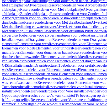
toebehoren
Apparaataansluitingen voor douches en baden
Afvoergarni
Met afdekplaatje
Afvoerdeksel
Reserveonderdelen voor Afvoerdeksel
A
afdekplaatje
Reserveonderdelen voor Met afdekplaatje
Afvoergarnitur
afdekplaatje
Zonder afdekplaatje
Reserveonderdelen voor Zonder afdek
Afvoergarnituren voor douchebakken Sestra
Zonder afdekplaatje
Reser
draaibediening
Reserveonderdelen voor Met draaibediening
Afwerkset
Met draaibediening en watertoevoer
Afwerksets voor draaibediening 
Met drukknop PushControl
Afwerksets voor drukknop PushControl
Re
afvoerplug
Toebehoren voor afvoergarnituren voor baden
Aansluitsets
Installatiewanden
Draagstructuren
Reserveonderdelen voor Draagstruc
elementen
Elementen voor wc's
Reserveonderdelen voor Elementen vo
Elementen voor bidets
Elementen voor urinoirs
Reserveonderdelen voo
muurafvoer
Elementen voor douches en baden
Reserveonderdelen voo
douchescheidingswanden
Elementen voor uitgietbakken
Reserveonderd
van lasten
Reserveonderdelen voor Elementen voor het dragen van las
GIS
Installatiewanden
Draagstructuren
Toebehoren voor prefab
Toebeho
wc's
Reserveonderdelen voor Elementen voor wc's
Elementen voor was
voor urinoirs
Reserveonderdelen voor Elementen voor urinoirs
Elemen
douche-scheidingswanden
Reserveonderdelen voor Elementen voor 
was- en afwasmachines
Reserveonderdelen voor Elementen voor was
Toebehoren
Installatiemodules
Reserveonderdelen voor Installatiemodu
installatiewanden
Reserveonderdelen voor Voor installatiewanden
Voor
Opbouwspoelreservoirs voor wc's, van kunststof
Te bevestigen op de
halfhoge opstelling
Reserveonderdelen voor Voor lage en halfhoge ops
keramiek
Te bevestigen op de wc-pot
Reserveonderdelen voor Te beve