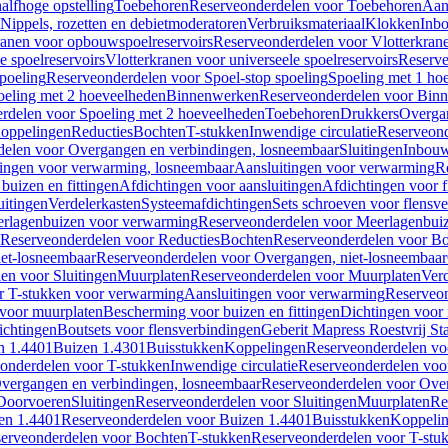
alfhoge opstelling
Toebehoren
Reserveonderdelen voor Toebehoren
Aan
Nippels, rozetten en debietmoderatoren
Verbruiksmateriaal
Klokken
Inbo
ranen voor opbouwspoelreservoirs
Reserveonderdelen voor Vlotterkran
 spoelreservoirs
Vlotterkranen voor universeele spoelreservoirs
Reserve
spoeling
Reserveonderdelen voor Spoel-stop spoeling
Spoeling met 1 ho
oeling met 2 hoeveelheden
Binnenwerken
Reserveonderdelen voor Bin
rdelen voor Spoeling met 2 hoeveelheden
Toebehoren
Drukkers
Overga
oppelingen
Reducties
Bochten
T-stukken
Inwendige circulatie
Reserveond
elen voor Overgangen en verbindingen, losneembaar
Sluitingen
Inbou
ingen voor verwarming, losneembaar
Aansluitingen voor verwarming
R
buizen en fittingen
Afdichtingen voor aansluitingen
Afdichtingen voor f
uitingen
Verdelerkasten
Systeemafdichtingen
Sets schroeven voor flensv
rlagenbuizen voor verwarming
Reserveonderdelen voor Meerlagenbui
Reserveonderdelen voor Reducties
Bochten
Reserveonderdelen voor B
et-losneembaar
Reserveonderdelen voor Overgangen, niet-losneembaar
en voor Sluitingen
Muurplaten
Reserveonderdelen voor Muurplaten
Verd
r T-stukken voor verwarming
Aansluitingen voor verwarming
Reserveon
s voor muurplaten
Bescherming voor buizen en fittingen
Dichtingen voor
ichtingen
Boutsets voor flensverbindingen
Geberit Mapress Roestvrij St
n 1.4401
Buizen 1.4301
Buisstukken
Koppelingen
Reserveonderdelen vo
onderdelen voor T-stukken
Inwendige circulatie
Reserveonderdelen voor
vergangen en verbindingen, losneembaar
Reserveonderdelen voor Over
Doorvoeren
Sluitingen
Reserveonderdelen voor Sluitingen
Muurplaten
Re
en 1.4401
Reserveonderdelen voor Buizen 1.4401
Buisstukken
Koppeli
erveonderdelen voor Bochten
T-stukken
Reserveonderdelen voor T-stu