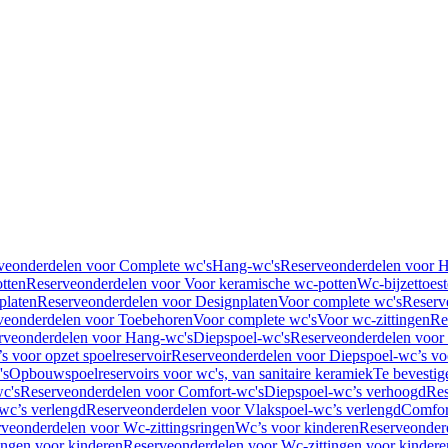
veonderdelen voor Complete wc's
Hang-wc's
Reserveonderdelen voor 
tten
Reserveonderdelen voor Voor keramische wc-potten
Wc-bijzettoest
platen
Reserveonderdelen voor Designplaten
Voor complete wc's
Reserv
veonderdelen voor Toebehoren
Voor complete wc's
Voor wc-zittingen
Re
rveonderdelen voor Hang-wc's
Diepspoel-wc's
Reserveonderdelen voor
s voor opzet spoelreservoir
Reserveonderdelen voor Diepspoel-wc’s voo
's
Opbouwspoelreservoirs voor wc's, van sanitaire keramiek
Te bevestig
c's
Reserveonderdelen voor Comfort-wc's
Diepspoel-wc’s verhoogd
Res
wc’s verlengd
Reserveonderdelen voor Vlakspoel-wc’s verlengd
Comfor
veonderdelen voor Wc-zittingsringen
Wc’s voor kinderen
Reserveonder
ingen voor kinderen
Reserveonderdelen voor Wc-zittingen voor kindere