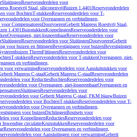
r
Sluitingen
Reserveonderdelen voor
ss Roestvrij Staal, siliconenvrij
Buizen 1.4401
Reserveonderdelen
len voor Bochten
T-stukken
Reserveonderdelen voor T-
erveonderdelen voor Overgangen en verbindingen,
n voor Compensatoren
Doorvoeren
Geberit Mapress Roestvrij Staal,
zen 1.4301
Buisstukken
Koppelingen
Reserveonderdelen voor
kken
Overgangen, niet-losneembaar
Reserveonderdelen voor
r
Sluitingen
Reserveonderdelen voor Sluitingen
Doorvoeren
Geberit
g voor buizen en fittingen
Bevestigingen voor buizen
Bevestigingen
Systeembuizen Therm
Fittingen
Reserveonderdelen voor
ochten
T-stukken
Reserveonderdelen voor T-stukken
Overgangen, niet-
gangen en verbindingen,
en voor verwarming
Reserveonderdelen voor Aansluitstukken voor
Geberit Mapress C-staal
Geberit Mapress C-staal
Reserveonderdelen
nderdelen voor Reducties
Bochten
Reserveonderdelen voor
rveonderdelen voor Overgangen, niet-losneembaar
Overgangen en
pensatoren
Sluitingen
Reserveonderdelen voor
erveonderdelen voor Geberit Mapress C-staal, FKM blauw
Buizen
serveonderdelen voor Bochten
T-stukken
Reserveonderdelen voor T-
erveonderdelen voor Overgangen en verbindingen,
estigingen voor buizen
Dichtingen
Boutsets voor
delen voor Koppelingen
Reducties
Reserveonderdelen voor
 Inwendige circulatie
Kruisstukken
Reserveonderdelen voor
ar
Reserveonderdelen voor Overgangen en verbindingen,
serveonderdelen voor Aansluitingen voor verwarming
Geberit