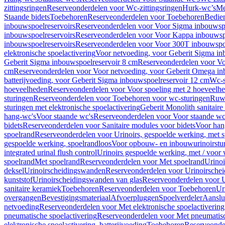
zittingsringen
Reserveonderdelen voor Wc-zittingsringen
Hurk-wc’s
Me
Staande bidets
Toebehoren
Reserveonderdelen voor Toebehoren
Bedien
inbouwspoelreservoirs
Reserveonderdelen voor Voor Sigma inbouwspo
inbouwspoelreservoirs
Reserveonderdelen voor Voor Kappa inbouwspo
inbouwspoelreservoirs
Reserveonderdelen voor Voor 300T inbouwspoe
elektronische spoelactivering
Voor netvoeding, voor Geberit Sigma in
Geberit Sigma inbouwspoelreservoir 8 cm
Reserveonderdelen voor Vo
cm
Reserveonderdelen voor Voor netvoeding, voor Geberit Omega in
batterijvoeding, voor Geberit Sigma inbouwspoelreservoir 12 cm
Wc-s
hoeveelheden
Reserveonderdelen voor Voor spoeling met 2 hoeveelh
sturingen
Reserveonderdelen voor Toebehoren voor wc-sturingen
Ruw
sturingen met elektronische spoelactivering
Geberit Monolith sanitair
hang-wc's
Voor staande wc's
Reserveonderdelen voor Voor staande wc
bidets
Reserveonderdelen voor Sanitaire modules voor bidets
Voor hang
spoelrand
Reserveonderdelen voor Urinoirs, gespoelde werking, met 
gespoelde werking, spoelrandloos
Voor opbouw- en inbouwurinoirstu
integrated urinal flush control
Urinoirs gespoelde werking, met / voor
spoelrand
Met spoelrand
Reserveonderdelen voor Met spoelrand
Urinoi
deksel
Urinoirscheidingswanden
Reserveonderdelen voor Urinoirsche
kunststof
Urinoirscheidingswanden van glas
Reserveonderdelen voor U
sanitaire keramiek
Toebehoren
Reserveonderdelen voor Toebehoren
Ur
overgangen
Bevestigingsmateriaal
Afvoerpluggen
Spoelverdeler
Aanslui
netvoeding
Reserveonderdelen voor Met elektronische spoelactivering
pneumatische spoelactivering
Reserveonderdelen voor Met pneumatisc
elektronische spoelactivering, batterijvoeding
Toebehoren
Reserveonde