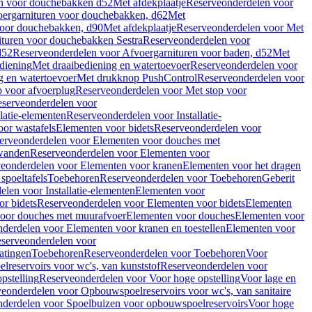
en voor douchebakken d52
Met afdekplaatje
Reserveonderdelen voor
ergarnituren voor douchebakken, d62
Met
voor douchebakken, d90
Met afdekplaatje
Reserveonderdelen voor Met
ituren voor douchebakken Sestra
Reserveonderdelen voor
d52
Reserveonderdelen voor Afvoergarnituren voor baden, d52
Met
diening
Met draaibediening en watertoevoer
Reserveonderdelen voor
g en watertoevoer
Met drukknop PushControl
Reserveonderdelen voor
p voor afvoerplug
Reserveonderdelen voor Met stop voor
serveonderdelen voor
llatie-elementen
Reserveonderdelen voor Installatie-
or wastafels
Elementen voor bidets
Reserveonderdelen voor
erveonderdelen voor Elementen voor douches met
wanden
Reserveonderdelen voor Elementen voor
eonderdelen voor Elementen voor kranen
Elementen voor het dragen
spoeltafels
Toebehoren
Reserveonderdelen voor Toebehoren
Geberit
len voor Installatie-elementen
Elementen voor
r bidets
Reserveonderdelen voor Elementen voor bidets
Elementen
oor douches met muurafvoer
Elementen voor douches
Elementen voor
derdelen voor Elementen voor kranen en toestellen
Elementen voor
serveonderdelen voor
atingen
Toebehoren
Reserveonderdelen voor Toebehoren
Voor
reservoirs voor wc's, van kunststof
Reserveonderdelen voor
pstelling
Reserveonderdelen voor Voor hoge opstelling
Voor lage en
eonderdelen voor Opbouwspoelreservoirs voor wc's, van sanitaire
derdelen voor Spoelbuizen voor opbouwspoelreservoirs
Voor hoge