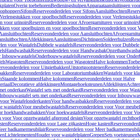
kplaten
Overig toebehoren
Bedieningshulpen
Apparaataansluitingen voor 
lophoppers
Sifons
Reserveonderdelen voor Sifons
Aansluitbochten
Reser
Verlengstukken voor spoelbocht
Reserveonderdelen voor Verlengstukke
n voor urinoirs
Reserveonderdelen voor Afvoergarnituren voor urinoirs
ukken voor spoelbuizen en voor spoelbochten
Reserveonderdelen voor V
Aansluitbochten
Reserveonderdelen voor Aansluitbochten
Afvoergarnitu
nsluitbochten
Afdekkingen
Aansluitingen
Dichtingen
Soldeerhulzen
Rese
len voor Wastafels
Dubbele wastafels
Reserveonderdelen voor Dubbele 
els
Handwasbak
Reserveonderdelen voor Handwasbak
Opzethandwasb
r Inbouwwastafels
Onderbouwwastafels
Reserveonderdelen voor Onder
els
Wasgoten
Reserveonderdelen voor Wasgoten
Halve kolommen
Toebe
erveonderdelen voor Uitgietbakken
Uitstortgootstenen
Reserveonderdele
bakken
Reserveonderdelen voor Laboratoriumbakken
Wastafels voor kla
n
Staande kolommen
Halve kolommen
Reserveonderdelen voor Halve
eriaal
Decoratieve afdekkingen
Montagehoeksteunen
Afdeklijsten
Achte
met onderkast
Wastafel sets met onderkast
Reserveonderdelen voor Wasta
Inbouwwastafel sets met onderkast
Reserveonderdelen voor Inbouwwast
voor Wastafelonderkasten
Voor handwasbakken
Reserveonderdelen vo
e wastafels
Voor meubelwastafels
Reserveonderdelen voor Voor meubel
oor hoekhandwasbakken
Voor hoekwastafels
Reserveonderdelen voor Vo
 voor Voor opzetwastafel afgerond design
Voor opzetwastafel rechthoe
sten
Reserveonderdelen voor Lage zijkasten
Hoge kasten
Reserveonderd
eer badkamermeubilair
Reserveonderdelen voor Meer badkamermeubila
ken
Lichtelementen
Houder voor wastafelplaten
Grepen
Sets voetsteunen
M