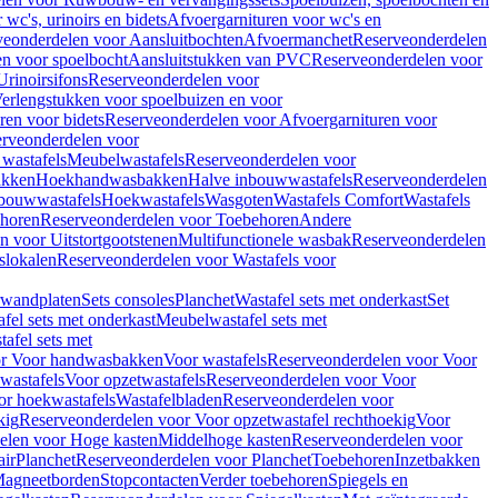
wc's, urinoirs en bidets
Afvoergarnituren voor wc's en
veonderdelen voor Aansluitbochten
Afvoermanchet
Reserveonderdelen
n voor spoelbocht
Aansluitstukken van PVC
Reserveonderdelen voor
Urinoirsifons
Reserveonderdelen voor
erlengstukken voor spoelbuizen en voor
ren voor bidets
Reserveonderdelen voor Afvoergarnituren voor
rveonderdelen voor
wastafels
Meubelwastafels
Reserveonderdelen voor
akken
Hoekhandwasbakken
Halve inbouwwastafels
Reserveonderdelen
bouwwastafels
Hoekwastafels
Wasgoten
Wastafels Comfort
Wastafels
horen
Reserveonderdelen voor Toebehoren
Andere
n voor Uitstortgootstenen
Multifunctionele wasbak
Reserveonderdelen
slokalen
Reserveonderdelen voor Wastafels voor
rwandplaten
Sets consoles
Planchet
Wastafel sets met onderkast
Set
fel sets met onderkast
Meubelwastafel sets met
afel sets met
or Voor handwasbakken
Voor wastafels
Reserveonderdelen voor Voor
wastafels
Voor opzetwastafels
Reserveonderdelen voor Voor
or hoekwastafels
Wastafelbladen
Reserveonderdelen voor
kig
Reserveonderdelen voor Voor opzetwastafel rechthoekig
Voor
elen voor Hoge kasten
Middelhoge kasten
Reserveonderdelen voor
ir
Planchet
Reserveonderdelen voor Planchet
Toebehoren
Inzetbakken
agneetborden
Stopcontacten
Verder toebehoren
Spiegels en