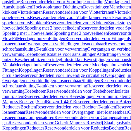
opstelling
Reserveonderdelen voor Voor hoge opstelling
Voor lage en h
Aansluitstukken
Hoekstopkranen
Dichtingen
Bevestigingen
Manchetten
klokken
Vlotterkranen
Reserveonderdelen voor Vlotterkranen
Vlotterk
spoelreservoirs
Reserveonderdelen voor Vlotterkranen voor keramische
spoelreservoirs
Klokken
Reserveonderdelen voor Klokken
Spoel-stop 
hoeveelheid
Spoeling met 2 hoeveelheden
Reserveonderdelen voor Sp
Spoeling met 1 hoeveelheid
Spoeling met 2 hoeveelheden
Reserveonde
FlowFit
Meerlagenbuizen
Fittingen
Reserveonderdelen voor Fittingen
K
losneembaar
Overgangen en verbindingen, losneembaar
Reserveonderd
schroefaansluiting
T-stukken voor verwarming
Overgangen en verbind
verwarming
Toebehoren
Isolaties voor aansluitingen
Afdichtingen voor 
buizen
Beschermbuizen en inleghulpstukken
Bevestigingen voor aansl
Mepla
Meerlagenbuizen
Reserveonderdelen voor Meerlagenbuizen
Mee
Fittingen
Koppelingen
Reserveonderdelen voor Koppelingen
Reducties
circulatie
Reserveonderdelen voor Inwendige circulatie
Overgangen, ni
Overgangen en verbindingen, losneembaar
Sluitingen
Reserveonderdel
schroefaansluiting
T-stukken voor verwarming
Reserveonderdelen voo
verwarming
Toebehoren
Reserveonderdelen voor Toebehoren
Isolatie
muurplaten
Reserveonderdelen voor Bevestigingen voor muurplaten
D
Mapress Roestvrij Staal
Buizen 1.4401
Reserveonderdelen voor Buize
Reducties
Bochten
Reserveonderdelen voor Bochten
T-stukken
Reserve
losneembaar
Reserveonderdelen voor Overgangen, niet-losneembaar
O
losneembaar
Compensatoren
Reserveonderdelen voor Compensatoren
gas
Reserveonderdelen voor Geberit Mapress Roestvrij Staal, gas
Buiz
Koppelingen
Reducties
Reserveonderdelen voor Reducties
Bochten
Res