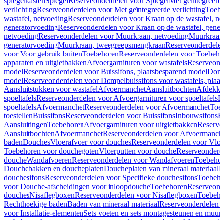
spiegelkasten
Spiegel
Reserveonderdelen voor Spiegel
Met geïntegreerd
verlichting
Reserveonderdelen voor Met geïntegreerde verlichting
Toeb
wastafel, netvoeding
Reserveonderdelen voor Kraan op de wastafel, n
generatorvoeding
Reserveonderdelen voor Kraan op de wastafel, gene
netvoeding
Reserveonderdelen voor Muurkraan, netvoeding
Muurkraan
generatorvoeding
Muurkraan, tweegreepsmengkraan
Reserveonderdel
voor Voor gebruik buiten
Toebehoren
Reserveonderdelen voor Toebeh
apparaten en uitgietbakken
Afvoergarnituren voor wastafels
Reserveond
model
Reserveonderdelen voor Buissifons, plaatsbesparend model
Dom
model
Reserveonderdelen voor Dompelbuissifons voor wastafels, pla
Aansluitstukken voor wastafel
Afvoermanchet
Aansluitbochten
Afdekk
spoeltafels
Reserveonderdelen voor Afvoergarnituren voor spoeltafels
spoeltafels
Afvoermanchet
Reserveonderdelen voor Afvoermanchet
To
toestellen
Buissifons
Reserveonderdelen voor Buissifons
Inbouwsifons
Aansluitingen
Toebehoren
Afvoergarnituren voor uitgietbakken
Reserv
Aansluitbochten
Afvoermanchet
Reserveonderdelen voor Afvoermanc
baden
Douches
Vloerafvoer voor douches
Reserveonderdelen voor Vlo
Toebehoren voor douchegoten
Vloerputten voor douche
Reserveonder
douche
Wandafvoeren
Reserveonderdelen voor Wandafvoeren
Toebeho
Douchebakken en doucheplaten
Doucheplaten van mineraal materiaal
douchesifons
Reserveonderdelen voor Specifieke douchesifons
Toebeh
voor Douche-afscheidingen voor inloopdouche
Toebehoren
Reserveon
douches
Nisaflegboxen
Reserveonderdelen voor Nisaflegboxen
Toebeh
Rechthoekige baden
Baden van mineraal materiaal
Reserveonderdelen 
voor Installatie-elementen
Sets voeten en sets montagesteunen en muu