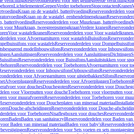
e verlichting
Reserveonderdelen voor Met geïntegreerde verlichting
Spi
ehoren
Lichtelementen
Grepen
Verder toebehoren
Stopcontacten
Kranen
W
etvoeding
Kraan op de wastafel, batterijvoeding
Reserveonderdelen voor 
ratorvoeding
Kraan op de wastafel, eenhendelmengkraan
Reserveonderd
, batterijvoeding
Reserveonderdelen voor Muurkraan, batterijvoeding
M
en voor Muurkraan, tweegreepsmengkraan
Verdere kranen
Reserveonder
oren
Voor wastafelkranen
Reserveonderdelen voor Voor wastafelkranen
erdelen voor Afvoergarnituren voor wastafels
Buissifons
Reserveonder
pelbuissifons voor wastafels
Reserveonderdelen voor Dompelbuissifon
atsbesparend model
Inbouwsifons
Reserveonderdelen voor Inbouwsifons
ingen
Aansluitingen
Reserveonderdelen voor Aansluitingen
Dichtingen
S
Buissifons
Reserveonderdelen voor Buissifons
Aansluitstukken voor spoe
ebehoren
Reserveonderdelen voor Toebehoren
Afvoergarnituren voor toe
Reserveonderdelen voor Inbouwsifons
Opbouwsifons
Reserveonderdele
eonderdelen voor Afvoergarnituren voor uitgietbakken
Sifons
Reserveon
het
Afvoerpluggen
Reserveonderdelen voor Afvoerpluggen
Toebehoren
R
erafvoer voor douches
Douchegoten
Reserveonderdelen voor Doucheg
delen voor Vloerputten voor douche
Toebehoren voor vloerputten voor
ren voor muurafvoeren
Reserveonderdelen voor Toebehoren voor muu
Reserveonderdelen voor Doucheplaten van mineraal materiaal
Installat
oren
Douche-afscheidingen
Reserveonderdelen voor Douche-afscheidi
derdelen voor Toebehoren
Nisaflegboxen voor douches
Reserveonderde
oren
Baden
Baden van sanitairacryl
Reserveonderdelen voor Baden van s
voor Baden van mineraal materiaal
Baden voor baby's
Reserveonderdel
rbevestigingen
Reserveonderdelen voor Sets voeten en sets montageste