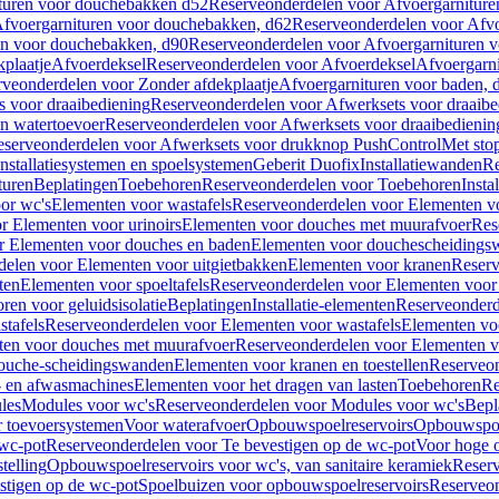
turen voor douchebakken d52
Reserveonderdelen voor Afvoergarnitur
fvoergarnituren voor douchebakken, d62
Reserveonderdelen voor Afvo
en voor douchebakken, d90
Reserveonderdelen voor Afvoergarnituren 
plaatje
Afvoerdeksel
Reserveonderdelen voor Afvoerdeksel
Afvoergarn
veonderdelen voor Zonder afdekplaatje
Afvoergarnituren voor baden, 
s voor draaibediening
Reserveonderdelen voor Afwerksets voor draaibe
en watertoevoer
Reserveonderdelen voor Afwerksets voor draaibedienin
serveonderdelen voor Afwerksets voor drukknop PushControl
Met sto
Installatiesystemen en spoelsystemen
Geberit Duofix
Installatiewanden
Re
turen
Beplatingen
Toebehoren
Reserveonderdelen voor Toebehoren
Insta
or wc's
Elementen voor wastafels
Reserveonderdelen voor Elementen vo
r Elementen voor urinoirs
Elementen voor douches met muurafvoer
Res
r Elementen voor douches en baden
Elementen voor douchescheidings
elen voor Elementen voor uitgietbakken
Elementen voor kranen
Reserv
ten
Elementen voor spoeltafels
Reserveonderdelen voor Elementen voor 
ren voor geluidsisolatie
Beplatingen
Installatie-elementen
Reserveonderde
tafels
Reserveonderdelen voor Elementen voor wastafels
Elementen voo
ten voor douches met muurafvoer
Reserveonderdelen voor Elementen v
douche-scheidingswanden
Elementen voor kranen en toestellen
Reserveon
- en afwasmachines
Elementen voor het dragen van lasten
Toebehoren
Re
les
Modules voor wc's
Reserveonderdelen voor Modules voor wc's
Bepl
 toevoersystemen
Voor waterafvoer
Opbouwspoelreservoirs
Opbouwspoel
 wc-pot
Reserveonderdelen voor Te bevestigen op de wc-pot
Voor hoge o
telling
Opbouwspoelreservoirs voor wc's, van sanitaire keramiek
Reserv
stigen op de wc-pot
Spoelbuizen voor opbouwspoelreservoirs
Reserveon