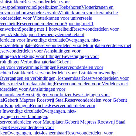
sluitstukken
Reserveonderdelen voor
uwspoelreservoirs
Spoelbuizen
Toebehoren
Vlotterkranen en
en voor opbouwspoelreservoirs
Vlotterkranen voor keramische
onderdelen voor Vlotterkranen voor universeele
eveelheid
Reserveonderdelen voor Spoeling met 1
nenwerken
Spoeling met 1 hoeveelheid
Reserveonderdelen voor
ngen
Afsluitstoppen
Toevoersystemen
Geberit
erdelen voor Inwendige circulatie
Overgangen, niet-
wdozen
Muurplaten
Reserveonderdelen voor Muurplaten
Verdelers met
eserveonderdelen voor Aansluitingen voor
ittingen
Afdekking voor fittingen
Bevestigingen voor
erbindingen
Verbruiksmateriaal
Geberit
zen voor verwarming
Fittingen
Reserveonderdelen voor
ochten
T-stukken
Reserveonderdelen voor T-stukken
Inwendige
Overgangen en verbindingen, losneembaar
Reserveonderdelen voor
elers met schroefaansluiting
Reserveonderdelen voor Verdelers met
derdelen voor Aansluitingen voor
 muurplaten
Bevestigingen voor buizen
Bevestigingen voor
aal
Geberit Mapress Roestvrij Staal
Reserveonderdelen voor Geberit
or Koppelingen
Reducties
Reserveonderdelen voor
 Inwendige circulatie
Overgangen, niet-
gangen en verbindingen,
serveonderdelen voor Muurplaten
Geberit Mapress Roestvrij Staal,
ngen
Reserveonderdelen voor
kken
Overgangen, niet-losneembaar
Reserveonderdelen voor