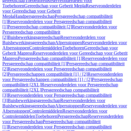
gereedschap
Toebehoren
Reserveonderdelen voor
Toebehoren
Gereedschap voor Geberit Mepla
Reserveonderdelen
voor Gereedschap voor Geberit
Mepla
Handpersgereedschap
Persgereedschap compatibiliteit
[1]
Reserveonderdelen voor Persgereedschap compatibiliteit
[1]
Persgereedschap compatibiliteit [2]
Reserveonderdelen voor
Persgereedschap compatibiliteit
[2]
Buisbewerkingsgereedschap
Reserveonderdelen voor
Buisbewerkingsgereedschap
Afpersstoppen
Reserveonderdelen voor
Afpersstoppen
Controlemiddelen
Toebehoren
Gereedschap voor
Geberit Mapress
Reserveonderdelen voor Gereedschap voor Geberit
Mapress
Persgereedschap compatibiliteit [1]
Reserveonderdelen voor
Persgereedschap compatibiliteit [1]
Persgereedschap compatibiliteit
[2]
Reserveonderdelen voor Persgereedschap compatibiliteit
[2]
Persgereedschappen compatibiliteit [1] / [2]
Reserveonderdelen
voor Persgereedschappen compatibiliteit [1] / [2]
Persgereedschap
compatibiliteit [2XL]
Reserveonderdelen voor Persgereedschap
compatibiliteit [2XL]
Persgereedschap compatibiliteit
[3]
Reserveonderdelen voor Persgereedschap compatibiliteit
[3]
Buisbewerkingsgereedschap
Reserveonderdelen voor
Buisbewerkingsgereedschap
Afpersstoppen
Reserveonderdelen voor
Afpersstoppen
Controlemiddelen
Reserveonderdelen voor
Controlemiddelen
Toebehoren
Persgereedschap
Reserveonderdelen
voor Persgereedschap
Persgereedschap compatibiliteit
[1]
Reserveonderdelen voor Persgereedschap compatibiliteit