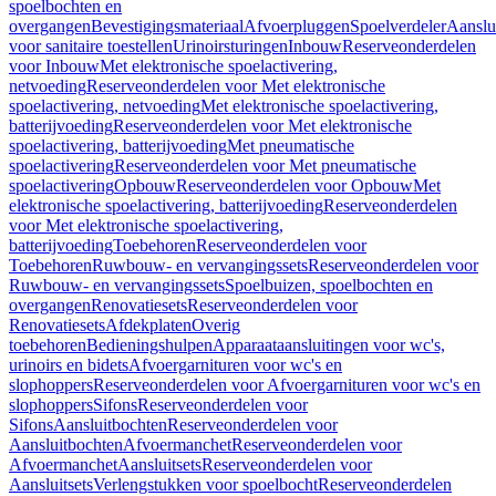
spoelbochten en
overgangen
Bevestigingsmateriaal
Afvoerpluggen
Spoelverdeler
Aanslu
voor sanitaire toestellen
Urinoirsturingen
Inbouw
Reserveonderdelen
voor Inbouw
Met elektronische spoelactivering,
netvoeding
Reserveonderdelen voor Met elektronische
spoelactivering, netvoeding
Met elektronische spoelactivering,
batterijvoeding
Reserveonderdelen voor Met elektronische
spoelactivering, batterijvoeding
Met pneumatische
spoelactivering
Reserveonderdelen voor Met pneumatische
spoelactivering
Opbouw
Reserveonderdelen voor Opbouw
Met
elektronische spoelactivering, batterijvoeding
Reserveonderdelen
voor Met elektronische spoelactivering,
batterijvoeding
Toebehoren
Reserveonderdelen voor
Toebehoren
Ruwbouw- en vervangingssets
Reserveonderdelen voor
Ruwbouw- en vervangingssets
Spoelbuizen, spoelbochten en
overgangen
Renovatiesets
Reserveonderdelen voor
Renovatiesets
Afdekplaten
Overig
toebehoren
Bedieningshulpen
Apparaataansluitingen voor wc's,
urinoirs en bidets
Afvoergarnituren voor wc's en
slophoppers
Reserveonderdelen voor Afvoergarnituren voor wc's en
slophoppers
Sifons
Reserveonderdelen voor
Sifons
Aansluitbochten
Reserveonderdelen voor
Aansluitbochten
Afvoermanchet
Reserveonderdelen voor
Afvoermanchet
Aansluitsets
Reserveonderdelen voor
Aansluitsets
Verlengstukken voor spoelbocht
Reserveonderdelen