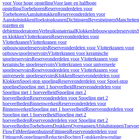
voor Voor hoge opstelling
Voor lage en halfhoge
opstelling
Toebehoren
Reserveonderdelen voor
Toebehoren
Aansluitstukken
Reserveonderdelen voor
Aansluitstukken
Hoekstopkranen
Dichtingen
Bevestigingen
Manchetten
rozetten en
debietmoderatoren
Verbruiksmateriaal
Klokken
Inbouwspoelreservoirs
en klokken
Vlotterkranen
Reserveonderdelen voor
Vlotterkranen
Vlotterkranen voor
opbouwspoelreservoirs
Reserveonderdelen voor Vlotterkranen voor
opbouwspoelreservoirs
Vlotterkranen voor keramische
spoelreservoirs
Reserveonderdelen voor Vlotterkranen voor
keramische spoelreservoirs
Vlotterkranen voor universeele
spoelreservoirs
Reserveonderdelen voor Vlotterkranen voor
universeele spoelreservoirs
Klokken
Reserveonderdelen voor
Klokken
Spoel-stop spoeling
Reserveonderdelen voor Spoel-stop
spoeling
Spoeling met 1 hoeveelheid
Reserveonderdelen voor
Spoeling met 1 hoeveelheid
Spoeling met 2
hoeveelheden
Reserveonderdelen voor Spoeling met 2
hoeveelheden
Binnenwerken
Reserveonderdelen voor
Binnenwerken
Spoeling met 1 hoeveelheid
Reserveonderdelen voor
Spoeling met 1 hoeveelheid
Spoeling met 2
hoeveelheden
Reserveonderdelen voor Spoeling met 2
hoeveelheden
Toebehoren
Drukkers
Overgangen
Afsluitstoppen
Toevoe
FlowFit
Meerlagenbuizen
Fittingen
Reserveonderdelen voor
Fittingen
Koppelingen
Reducties
Bochten
T-stukken
Inwendige