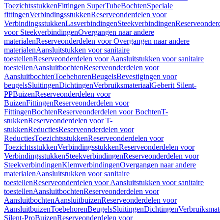
Toezichtsstukken
Fittingen SuperTube
Bochten
Speciale
fittingen
Verbindingsstukken
Reserveonderdelen voor
Verbindingsstukken
Lasverbindingen
Steekverbindingen
Reserveonder
voor Steekverbindingen
Overgangen naar andere
materialen
Reserveonderdelen voor Overgangen naar andere
materialen
Aansluitstukken voor sanitaire
toestellen
Reserveonderdelen voor Aansluitstukken voor sanitaire
toestellen
Aansluitbochten
Reserveonderdelen voor
Aansluitbochten
Toebehoren
Beugels
Bevestigingen voor
beugels
Sluitingen
Dichtingen
Verbruiksmateriaal
Geberit Silent-
PP
Buizen
Reserveonderdelen voor
Buizen
Fittingen
Reserveonderdelen voor
Fittingen
Bochten
Reserveonderdelen voor Bochten
T-
stukken
Reserveonderdelen voor T-
stukken
Reducties
Reserveonderdelen voor
Reducties
Toezichtsstukken
Reserveonderdelen voor
Toezichtsstukken
Verbindingsstukken
Reserveonderdelen voor
Verbindingsstukken
Steekverbindingen
Reserveonderdelen voor
Steekverbindingen
Klemverbindingen
Overgangen naar andere
materialen
Aansluitstukken voor sanitaire
toestellen
Reserveonderdelen voor Aansluitstukken voor sanitaire
toestellen
Aansluitbochten
Reserveonderdelen voor
Aansluitbochten
Aansluitbuizen
Reserveonderdelen voor
Aansluitbuizen
Toebehoren
Beugels
Sluitingen
Dichtingen
Verbruiksmat
Silent-Pro
Buizen
Reserveonderdelen voor