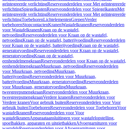
geïntegreerde verlichting
Reserveonderdelen voor Met geïntegreerde
verlichting
Spiegelkasten
Reserveonderdelen voor Spiegelkasten
Met
geïntegreerde verlichting
Reserveonderdelen voor Met geïntegreerde
verlichting
Toebehoren
Lichtelementen
Grepen
Verder
toebehoren
Stopcontacten
Kranen
Wastafelkranen
Reserveonderdelen
voor Wastafelkranen
Kraan op de wastafel,
netvoeding
Reserveonderdelen voor Kraan op de wastafel,
netvoeding
Kraan op de wastafel, batterijvoeding
Reserveonderdelen
voor Kraan op de wastafel, batterijvoeding
Kraan op de wastafel,
generatorvoeding
Reserveonderdelen voor Kraan op de wastafel,
generatorvoeding
Kraan op de wastafel,
eenhendelmengkraan
Reserveonderdelen voor Kraan op de wastafel,
eenhendelmengkraan
Muurkraan, netvoeding
Reserveonderdelen
voor Muurkraan, netvoeding
Muurkraan,
batterijvoeding
Reserveonderdelen voor Muurkraan,
batterijvoeding
Muurkraan, generatorvoeding
Reserveonderdelen
voor Muurkraan, generatorvoeding
Muurkraan,
tweegreepsmengkraan
Reserveonderdelen voor Muurkraan,
tweegreepsmengkraan
Verdere kranen
Reserveonderdelen voor
Verdere kranen
Voor gebruik buiten
Reserveonderdelen voor Voor
gebruik buiten
Toebehoren
Reserveonderdelen voor Toebehoren
Voor
wastafelkranen
Reserveonderdelen voor Voor
wastafelkranen
Apparaataansluitingen voor wastafelopstelling,
spoelbakken, apparaten en uitgietbakken
Afvoergarnituren voor
wastafels
Reserveonderdelen voor Afvoergarnituren voor