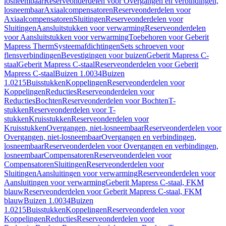
losneembaar
Reserveonderdelen voor Overgangen en verbindingen,
losneembaar
Axiaalcompensatoren
Reserveonderdelen voor
Axiaalcompensatoren
Sluitingen
Reserveonderdelen voor
Sluitingen
Aansluitstukken voor verwarming
Reserveonderdelen
voor Aansluitstukken voor verwarming
Toebehoren voor Geberit
Mapress Therm
Systeemafdichtingen
Sets schroeven voor
flensverbindingen
Bevestigingen voor buizen
Geberit Mapress C-
staal
Geberit Mapress C-staal
Reserveonderdelen voor Geberit
Mapress C-staal
Buizen 1.0034
Buizen
1.0215
Buisstukken
Koppelingen
Reserveonderdelen voor
Koppelingen
Reducties
Reserveonderdelen voor
Reducties
Bochten
Reserveonderdelen voor Bochten
T-
stukken
Reserveonderdelen voor T-
stukken
Kruisstukken
Reserveonderdelen voor
Kruisstukken
Overgangen, niet-losneembaar
Reserveonderdelen voor
Overgangen, niet-losneembaar
Overgangen en verbindingen,
losneembaar
Reserveonderdelen voor Overgangen en verbindingen,
losneembaar
Compensatoren
Reserveonderdelen voor
Compensatoren
Sluitingen
Reserveonderdelen voor
Sluitingen
Aansluitingen voor verwarming
Reserveonderdelen voor
Aansluitingen voor verwarming
Geberit Mapress C-staal, FKM
blauw
Reserveonderdelen voor Geberit Mapress C-staal, FKM
blauw
Buizen 1.0034
Buizen
1.0215
Buisstukken
Koppelingen
Reserveonderdelen voor
Koppelingen
Reducties
Reserveonderdelen voor