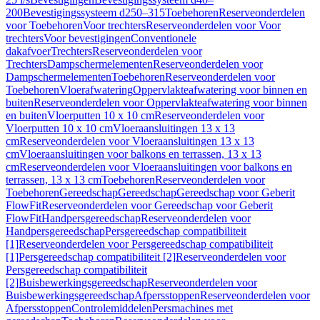
200
Bevestigingssysteem d250–315
Toebehoren
Reserveonderdelen
voor Toebehoren
Voor trechters
Reserveonderdelen voor Voor
trechters
Voor bevestigingen
Conventionele
dakafvoer
Trechters
Reserveonderdelen voor
Trechters
Dampschermelementen
Reserveonderdelen voor
Dampschermelementen
Toebehoren
Reserveonderdelen voor
Toebehoren
Vloerafwatering
Oppervlakteafwatering voor binnen en
buiten
Reserveonderdelen voor Oppervlakteafwatering voor binnen
en buiten
Vloerputten 10 x 10 cm
Reserveonderdelen voor
Vloerputten 10 x 10 cm
Vloeraansluitingen 13 x 13
cm
Reserveonderdelen voor Vloeraansluitingen 13 x 13
cm
Vloeraansluitingen voor balkons en terrassen, 13 x 13
cm
Reserveonderdelen voor Vloeraansluitingen voor balkons en
terrassen, 13 x 13 cm
Toebehoren
Reserveonderdelen voor
Toebehoren
Gereedschap
Gereedschap
Gereedschap voor Geberit
FlowFit
Reserveonderdelen voor Gereedschap voor Geberit
FlowFit
Handpersgereedschap
Reserveonderdelen voor
Handpersgereedschap
Persgereedschap compatibiliteit
[1]
Reserveonderdelen voor Persgereedschap compatibiliteit
[1]
Persgereedschap compatibiliteit [2]
Reserveonderdelen voor
Persgereedschap compatibiliteit
[2]
Buisbewerkingsgereedschap
Reserveonderdelen voor
Buisbewerkingsgereedschap
Afpersstoppen
Reserveonderdelen voor
Afpersstoppen
Controlemiddelen
Persmachines met