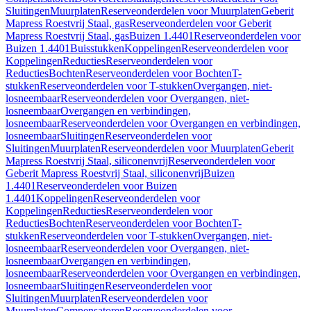
Sluitingen
Muurplaten
Reserveonderdelen voor Muurplaten
Geberit
Mapress Roestvrij Staal, gas
Reserveonderdelen voor Geberit
Mapress Roestvrij Staal, gas
Buizen 1.4401
Reserveonderdelen voor
Buizen 1.4401
Buisstukken
Koppelingen
Reserveonderdelen voor
Koppelingen
Reducties
Reserveonderdelen voor
Reducties
Bochten
Reserveonderdelen voor Bochten
T-
stukken
Reserveonderdelen voor T-stukken
Overgangen, niet-
losneembaar
Reserveonderdelen voor Overgangen, niet-
losneembaar
Overgangen en verbindingen,
losneembaar
Reserveonderdelen voor Overgangen en verbindingen,
losneembaar
Sluitingen
Reserveonderdelen voor
Sluitingen
Muurplaten
Reserveonderdelen voor Muurplaten
Geberit
Mapress Roestvrij Staal, siliconenvrij
Reserveonderdelen voor
Geberit Mapress Roestvrij Staal, siliconenvrij
Buizen
1.4401
Reserveonderdelen voor Buizen
1.4401
Koppelingen
Reserveonderdelen voor
Koppelingen
Reducties
Reserveonderdelen voor
Reducties
Bochten
Reserveonderdelen voor Bochten
T-
stukken
Reserveonderdelen voor T-stukken
Overgangen, niet-
losneembaar
Reserveonderdelen voor Overgangen, niet-
losneembaar
Overgangen en verbindingen,
losneembaar
Reserveonderdelen voor Overgangen en verbindingen,
losneembaar
Sluitingen
Reserveonderdelen voor
Sluitingen
Muurplaten
Reserveonderdelen voor
Muurplaten
Compensatoren
Reserveonderdelen voor