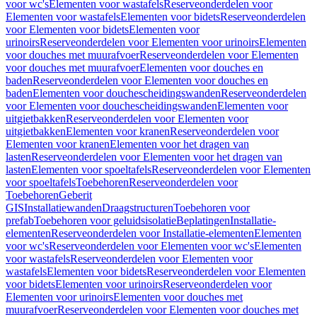
voor wc's
Elementen voor wastafels
Reserveonderdelen voor
Elementen voor wastafels
Elementen voor bidets
Reserveonderdelen
voor Elementen voor bidets
Elementen voor
urinoirs
Reserveonderdelen voor Elementen voor urinoirs
Elementen
voor douches met muurafvoer
Reserveonderdelen voor Elementen
voor douches met muurafvoer
Elementen voor douches en
baden
Reserveonderdelen voor Elementen voor douches en
baden
Elementen voor douchescheidingswanden
Reserveonderdelen
voor Elementen voor douchescheidingswanden
Elementen voor
uitgietbakken
Reserveonderdelen voor Elementen voor
uitgietbakken
Elementen voor kranen
Reserveonderdelen voor
Elementen voor kranen
Elementen voor het dragen van
lasten
Reserveonderdelen voor Elementen voor het dragen van
lasten
Elementen voor spoeltafels
Reserveonderdelen voor Elementen
voor spoeltafels
Toebehoren
Reserveonderdelen voor
Toebehoren
Geberit
GIS
Installatiewanden
Draagstructuren
Toebehoren voor
prefab
Toebehoren voor geluidsisolatie
Beplatingen
Installatie-
elementen
Reserveonderdelen voor Installatie-elementen
Elementen
voor wc's
Reserveonderdelen voor Elementen voor wc's
Elementen
voor wastafels
Reserveonderdelen voor Elementen voor
wastafels
Elementen voor bidets
Reserveonderdelen voor Elementen
voor bidets
Elementen voor urinoirs
Reserveonderdelen voor
Elementen voor urinoirs
Elementen voor douches met
muurafvoer
Reserveonderdelen voor Elementen voor douches met