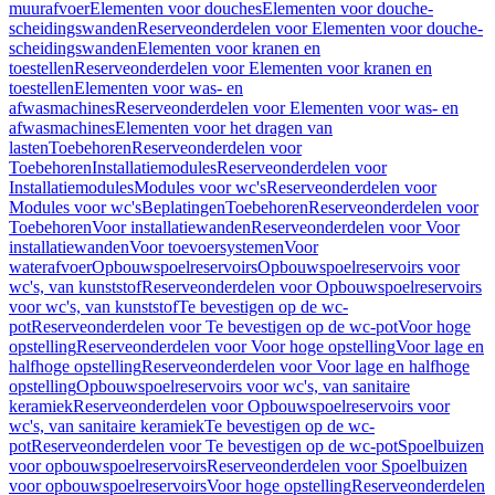
muurafvoer
Elementen voor douches
Elementen voor douche-
scheidingswanden
Reserveonderdelen voor Elementen voor douche-
scheidingswanden
Elementen voor kranen en
toestellen
Reserveonderdelen voor Elementen voor kranen en
toestellen
Elementen voor was- en
afwasmachines
Reserveonderdelen voor Elementen voor was- en
afwasmachines
Elementen voor het dragen van
lasten
Toebehoren
Reserveonderdelen voor
Toebehoren
Installatiemodules
Reserveonderdelen voor
Installatiemodules
Modules voor wc's
Reserveonderdelen voor
Modules voor wc's
Beplatingen
Toebehoren
Reserveonderdelen voor
Toebehoren
Voor installatiewanden
Reserveonderdelen voor Voor
installatiewanden
Voor toevoersystemen
Voor
waterafvoer
Opbouwspoelreservoirs
Opbouwspoelreservoirs voor
wc's, van kunststof
Reserveonderdelen voor Opbouwspoelreservoirs
voor wc's, van kunststof
Te bevestigen op de wc-
pot
Reserveonderdelen voor Te bevestigen op de wc-pot
Voor hoge
opstelling
Reserveonderdelen voor Voor hoge opstelling
Voor lage en
halfhoge opstelling
Reserveonderdelen voor Voor lage en halfhoge
opstelling
Opbouwspoelreservoirs voor wc's, van sanitaire
keramiek
Reserveonderdelen voor Opbouwspoelreservoirs voor
wc's, van sanitaire keramiek
Te bevestigen op de wc-
pot
Reserveonderdelen voor Te bevestigen op de wc-pot
Spoelbuizen
voor opbouwspoelreservoirs
Reserveonderdelen voor Spoelbuizen
voor opbouwspoelreservoirs
Voor hoge opstelling
Reserveonderdelen