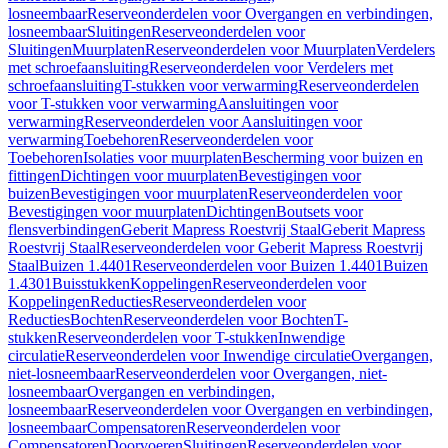
losneembaar
Reserveonderdelen voor Overgangen en verbindingen,
losneembaar
Sluitingen
Reserveonderdelen voor
Sluitingen
Muurplaten
Reserveonderdelen voor Muurplaten
Verdelers
met schroefaansluiting
Reserveonderdelen voor Verdelers met
schroefaansluiting
T-stukken voor verwarming
Reserveonderdelen
voor T-stukken voor verwarming
Aansluitingen voor
verwarming
Reserveonderdelen voor Aansluitingen voor
verwarming
Toebehoren
Reserveonderdelen voor
Toebehoren
Isolaties voor muurplaten
Bescherming voor buizen en
fittingen
Dichtingen voor muurplaten
Bevestigingen voor
buizen
Bevestigingen voor muurplaten
Reserveonderdelen voor
Bevestigingen voor muurplaten
Dichtingen
Boutsets voor
flensverbindingen
Geberit Mapress Roestvrij Staal
Geberit Mapress
Roestvrij Staal
Reserveonderdelen voor Geberit Mapress Roestvrij
Staal
Buizen 1.4401
Reserveonderdelen voor Buizen 1.4401
Buizen
1.4301
Buisstukken
Koppelingen
Reserveonderdelen voor
Koppelingen
Reducties
Reserveonderdelen voor
Reducties
Bochten
Reserveonderdelen voor Bochten
T-
stukken
Reserveonderdelen voor T-stukken
Inwendige
circulatie
Reserveonderdelen voor Inwendige circulatie
Overgangen,
niet-losneembaar
Reserveonderdelen voor Overgangen, niet-
losneembaar
Overgangen en verbindingen,
losneembaar
Reserveonderdelen voor Overgangen en verbindingen,
losneembaar
Compensatoren
Reserveonderdelen voor
Compensatoren
Doorvoeren
Sluitingen
Reserveonderdelen voor