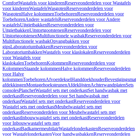
Comfort
Wastafels voor kinderen
Reserveonderdelen voor Wastafels
voor kinderen
Wastafels
Wasgoten
Reserveonderdelen voor
Wasgoten
Halve kolommen
Toebehoren
Reserveonderdelen voor
Toebehoren
Andere wastafels
Reserveonderdelen voor Andere
wastafels
Uitgietbakken
Reserveonderdelen voor
Uitgietbakken
Uitstortgootstenen
Reserveonderdelen voor
Uitstortgootstenen
Multifunctionele wasbak
Reserveonderdelen voor
Multifunctionele wasbak
Opvangbakken voor
gips
Laboratoriumbakken
Reserveonderdelen voor
Laboratoriumbakken
Wastafels voor klaslokalen
Reserveonderdelen
voor Wastafels voor
klaslokalen
Toebehoren
Kolommen
Reserveonderdelen voor
Kolommen
Staande kolommen
Halve kolommen
Reserveonderdelen
voor Halve
kolommen
Toebehoren
Afvoerdeksel
Handdoekhouder
Bevestigingsmat
afdekkingen
Montagehoeksteunen
Afdeklijsten
Achterwandplaten
Sets
consoles
Planchet
Wastafel sets met onderkast
Set handwasbak met
onderkast
Reserveonderdelen voor Set handwasbak met
onderkast
Wastafel sets met onderkast
Reserveonderdelen voor
Wastafel sets met onderkast
Meubelwastafel sets met
onderkast
Reserveonderdelen voor Meubelwastafel sets met
onderkast
Inbouwwastafel sets met onderkast
Reserveonderdelen
voor Inbouwwastafel sets met
onderkast
Badkamermeubilair
Wastafelonderkasten
Reserveonderdelen
voor Wastafelonderkasten
Voor handwasbakken
Reserveonderdelen