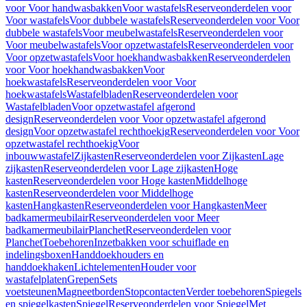
voor Voor handwasbakken
Voor wastafels
Reserveonderdelen voor
Voor wastafels
Voor dubbele wastafels
Reserveonderdelen voor Voor
dubbele wastafels
Voor meubelwastafels
Reserveonderdelen voor
Voor meubelwastafels
Voor opzetwastafels
Reserveonderdelen voor
Voor opzetwastafels
Voor hoekhandwasbakken
Reserveonderdelen
voor Voor hoekhandwasbakken
Voor
hoekwastafels
Reserveonderdelen voor Voor
hoekwastafels
Wastafelbladen
Reserveonderdelen voor
Wastafelbladen
Voor opzetwastafel afgerond
design
Reserveonderdelen voor Voor opzetwastafel afgerond
design
Voor opzetwastafel rechthoekig
Reserveonderdelen voor Voor
opzetwastafel rechthoekig
Voor
inbouwwastafel
Zijkasten
Reserveonderdelen voor Zijkasten
Lage
zijkasten
Reserveonderdelen voor Lage zijkasten
Hoge
kasten
Reserveonderdelen voor Hoge kasten
Middelhoge
kasten
Reserveonderdelen voor Middelhoge
kasten
Hangkasten
Reserveonderdelen voor Hangkasten
Meer
badkamermeubilair
Reserveonderdelen voor Meer
badkamermeubilair
Planchet
Reserveonderdelen voor
Planchet
Toebehoren
Inzetbakken voor schuiflade en
indelingsboxen
Handdoekhouders en
handdoekhaken
Lichtelementen
Houder voor
wastafelplaten
Grepen
Sets
voetsteunen
Magneetborden
Stopcontacten
Verder toebehoren
Spiegels
en spiegelkasten
Spiegel
Reserveonderdelen voor Spiegel
Met