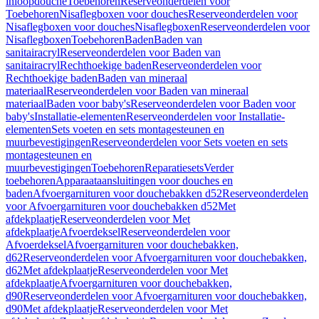
inloopdouche
Toebehoren
Reserveonderdelen voor
Toebehoren
Nisaflegboxen voor douches
Reserveonderdelen voor
Nisaflegboxen voor douches
Nisaflegboxen
Reserveonderdelen voor
Nisaflegboxen
Toebehoren
Baden
Baden van
sanitairacryl
Reserveonderdelen voor Baden van
sanitairacryl
Rechthoekige baden
Reserveonderdelen voor
Rechthoekige baden
Baden van mineraal
materiaal
Reserveonderdelen voor Baden van mineraal
materiaal
Baden voor baby's
Reserveonderdelen voor Baden voor
baby's
Installatie-elementen
Reserveonderdelen voor Installatie-
elementen
Sets voeten en sets montagesteunen en
muurbevestigingen
Reserveonderdelen voor Sets voeten en sets
montagesteunen en
muurbevestigingen
Toebehoren
Reparatiesets
Verder
toebehoren
Apparaataansluitingen voor douches en
baden
Afvoergarnituren voor douchebakken d52
Reserveonderdelen
voor Afvoergarnituren voor douchebakken d52
Met
afdekplaatje
Reserveonderdelen voor Met
afdekplaatje
Afvoerdeksel
Reserveonderdelen voor
Afvoerdeksel
Afvoergarnituren voor douchebakken,
d62
Reserveonderdelen voor Afvoergarnituren voor douchebakken,
d62
Met afdekplaatje
Reserveonderdelen voor Met
afdekplaatje
Afvoergarnituren voor douchebakken,
d90
Reserveonderdelen voor Afvoergarnituren voor douchebakken,
d90
Met afdekplaatje
Reserveonderdelen voor Met