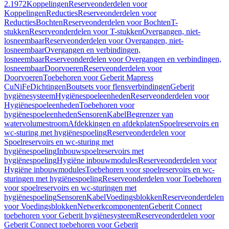
2.1972
Koppelingen
Reserveonderdelen voor
Koppelingen
Reducties
Reserveonderdelen voor
Reducties
Bochten
Reserveonderdelen voor Bochten
T-
stukken
Reserveonderdelen voor T-stukken
Overgangen, niet-
losneembaar
Reserveonderdelen voor Overgangen, niet-
losneembaar
Overgangen en verbindingen,
losneembaar
Reserveonderdelen voor Overgangen en verbindingen,
losneembaar
Doorvoeren
Reserveonderdelen voor
Doorvoeren
Toebehoren voor Geberit Mapress
CuNiFe
Dichtingen
Boutsets voor flensverbindingen
Geberit
hygiënesysteem
Hygiënespoeleenheden
Reserveonderdelen voor
Hygiënespoeleenheden
Toebehoren voor
hygiënespoeleenheden
Sensoren
Kabel
Begrenzer van
watervolumestroom
Afdekkingen en afdekplaten
Spoelreservoirs en
wc-sturing met hygiënespoeling
Reserveonderdelen voor
Spoelreservoirs en wc-sturing met
hygiënespoeling
Inbouwspoelreservoirs met
hygiënespoeling
Hygiëne inbouwmodules
Reserveonderdelen voor
Hygiëne inbouwmodules
Toebehoren voor spoelreservoirs en wc-
sturingen met hygiënespoeling
Reserveonderdelen voor Toebehoren
voor spoelreservoirs en wc-sturingen met
hygiënespoeling
Sensoren
Kabel
Voedingsblokken
Reserveonderdelen
voor Voedingsblokken
Netwerkcomponenten
Geberit Connect
toebehoren voor Geberit hygiënesysteem
Reserveonderdelen voor
Geberit Connect toebehoren voor Geberit