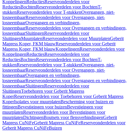
Koppelingen
Reducties
Reserveonderdelen voor
Reducties
Bochten
Reserveonderdelen voor Bochten
T-
stukken
Reserveonderdelen voor T-stukken
Overgangen, niet-
losneembaar
Reserveonderdelen voor Overgangen, niet-
losneembaar
Overgangen en verbindingen,
losneembaar
Reserveonderdelen voor Overgangen en verbindingen,
losneembaar
Sluitingen
Reserveonderdelen voor
Sluitingen
Muurplaten
Reserveonderdelen voor Muurplaten
Geberit
Mapress Koper, FKM blauw
Reserveonderdelen voor Geberit
Mapress Koper, FKM blauw
Koppelingen
Reserveonderdelen voor
Koppelingen
Reducties
Reserveonderdelen voor
Reducties
Bochten
Reserveonderdelen voor Bochten
T-
stukken
Reserveonderdelen voor T-stukken
Overgangen, niet-
losneembaar
Reserveonderdelen voor Overgangen, niet-
losneembaar
Overgangen en verbindingen,
losneembaar
Reserveonderdelen voor Overgangen en verbindingen,
losneembaar
Sluitingen
Reserveonderdelen voor
Sluitingen
Toebehoren voor Geberit Mapress
Koper
Reserveonderdelen voor Toebehoren voor Geberit Mapress
Koper
Isolaties voor muurplaten
Bescherming voor buizen en
fittingen
Bevestigingen voor buizen
Bevestigingen voor
muurplaten
Reserveonderdelen voor Bevestigingen voor
muurplaten
Dichtingen
Boutsets voor flensverbindingen
Geberit
Mapress CuNiFe
Geberit Mapress CuNiFe
Reserveonderdelen voor
Geberit Mapress CuNiFe
Buizen