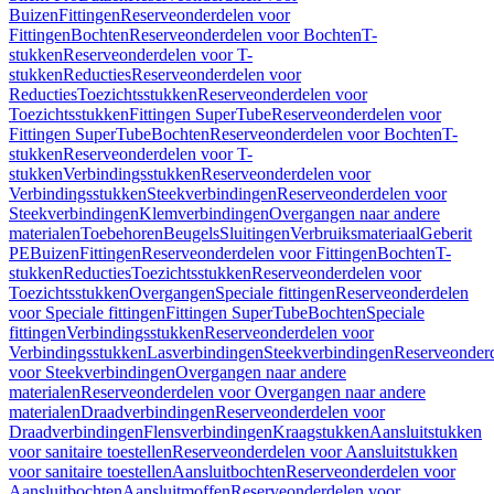
Buizen
Fittingen
Reserveonderdelen voor
Fittingen
Bochten
Reserveonderdelen voor Bochten
T-
stukken
Reserveonderdelen voor T-
stukken
Reducties
Reserveonderdelen voor
Reducties
Toezichtsstukken
Reserveonderdelen voor
Toezichtsstukken
Fittingen SuperTube
Reserveonderdelen voor
Fittingen SuperTube
Bochten
Reserveonderdelen voor Bochten
T-
stukken
Reserveonderdelen voor T-
stukken
Verbindingsstukken
Reserveonderdelen voor
Verbindingsstukken
Steekverbindingen
Reserveonderdelen voor
Steekverbindingen
Klemverbindingen
Overgangen naar andere
materialen
Toebehoren
Beugels
Sluitingen
Verbruiksmateriaal
Geberit
PE
Buizen
Fittingen
Reserveonderdelen voor Fittingen
Bochten
T-
stukken
Reducties
Toezichtsstukken
Reserveonderdelen voor
Toezichtsstukken
Overgangen
Speciale fittingen
Reserveonderdelen
voor Speciale fittingen
Fittingen SuperTube
Bochten
Speciale
fittingen
Verbindingsstukken
Reserveonderdelen voor
Verbindingsstukken
Lasverbindingen
Steekverbindingen
Reserveonder
voor Steekverbindingen
Overgangen naar andere
materialen
Reserveonderdelen voor Overgangen naar andere
materialen
Draadverbindingen
Reserveonderdelen voor
Draadverbindingen
Flensverbindingen
Kraagstukken
Aansluitstukken
voor sanitaire toestellen
Reserveonderdelen voor Aansluitstukken
voor sanitaire toestellen
Aansluitbochten
Reserveonderdelen voor
Aansluitbochten
Aansluitmoffen
Reserveonderdelen voor