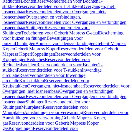
Reducties
Bochten
Reserveonderdelen voor Bochten
T-
stukken
Reserveonderdelen voor T-stukken
Overgangen, niet-
losneembaar
Reserveonderdelen voor Overgangen, niet-
losneembaar
Overgangen en verbindingen,
losneembaar
Reserveonderdelen voor Overgangen en verbindingen,
losneembaar
Sluitingen
Reserveonderdelen voor
Sluitingen
Toebehoren voor Geberit Mapress C-staal
Bescherming
voor buizen en fittingen
Bevestigingen voor
buizen
Dichtingen
Boutsets voor flensverbindingen
Geberit Mapress
Koper
Geberit Mapress Koper
Reserveonderdelen voor Geberit
Mapress Koper
Koppelingen
Reserveonderdelen voor
Koppelingen
Reducties
Reserveonderdelen voor
Reducties
Bochten
Reserveonderdelen voor Bochten
T-
stukken
Reserveonderdelen voor T-stukken
Inwendige
circulatie
Reserveonderdelen voor Inwendige
circulatie
Kruisstukken
Reserveonderdelen voor
Kruisstukken
Overgangen, niet-losneembaar
Reserveonderdelen voor
Overgangen, niet-losneembaar
Overgangen en verbindingen,
losneembaar
Reserveonderdelen voor Overgangen en verbindingen,
losneembaar
Sluitingen
Reserveonderdelen voor
Sluitingen
Muurplaten
Reserveonderdelen voor
Muurplaten
Aansluitingen voor verwarming
Reserveonderdelen voor
Aansluitingen voor verwarming
Geberit Mapress Koper,
gas
Reserveonderdelen voor Geberit Mapress Koper,
gas
Koppelingen
Reserveonderdelen voor