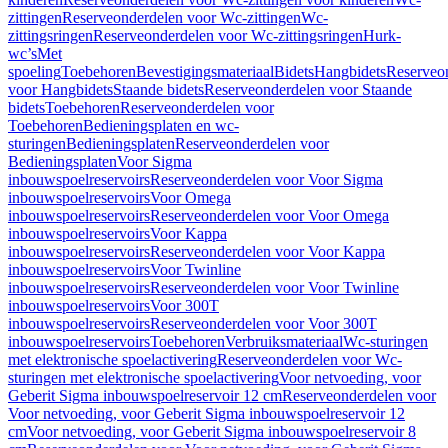
zittingen
Reserveonderdelen voor Wc-zittingen
Wc-
zittingsringen
Reserveonderdelen voor Wc-zittingsringen
Hurk-
wc’s
Met
spoeling
Toebehoren
Bevestigingsmateriaal
Bidets
Hangbidets
Reserveo
voor Hangbidets
Staande bidets
Reserveonderdelen voor Staande
bidets
Toebehoren
Reserveonderdelen voor
Toebehoren
Bedieningsplaten en wc-
sturingen
Bedieningsplaten
Reserveonderdelen voor
Bedieningsplaten
Voor Sigma
inbouwspoelreservoirs
Reserveonderdelen voor Voor Sigma
inbouwspoelreservoirs
Voor Omega
inbouwspoelreservoirs
Reserveonderdelen voor Voor Omega
inbouwspoelreservoirs
Voor Kappa
inbouwspoelreservoirs
Reserveonderdelen voor Voor Kappa
inbouwspoelreservoirs
Voor Twinline
inbouwspoelreservoirs
Reserveonderdelen voor Voor Twinline
inbouwspoelreservoirs
Voor 300T
inbouwspoelreservoirs
Reserveonderdelen voor Voor 300T
inbouwspoelreservoirs
Toebehoren
Verbruiksmateriaal
Wc-sturingen
met elektronische spoelactivering
Reserveonderdelen voor Wc-
sturingen met elektronische spoelactivering
Voor netvoeding, voor
Geberit Sigma inbouwspoelreservoir 12 cm
Reserveonderdelen voor
Voor netvoeding, voor Geberit Sigma inbouwspoelreservoir 12
cm
Voor netvoeding, voor Geberit Sigma inbouwspoelreservoir 8