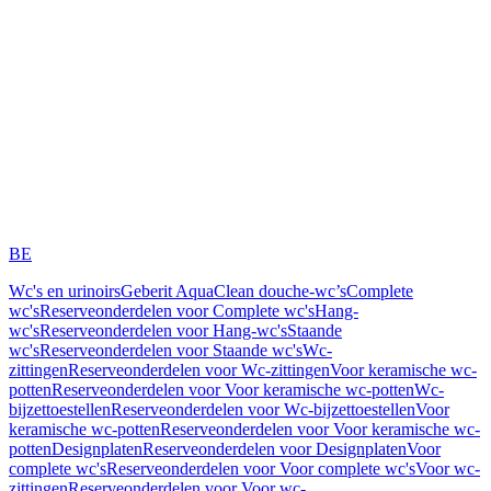
BE
Wc's en urinoirs
Geberit AquaClean douche-wc’s
Complete
wc's
Reserveonderdelen voor Complete wc's
Hang-
wc's
Reserveonderdelen voor Hang-wc's
Staande
wc's
Reserveonderdelen voor Staande wc's
Wc-
zittingen
Reserveonderdelen voor Wc-zittingen
Voor keramische wc-
potten
Reserveonderdelen voor Voor keramische wc-potten
Wc-
bijzettoestellen
Reserveonderdelen voor Wc-bijzettoestellen
Voor
keramische wc-potten
Reserveonderdelen voor Voor keramische wc-
potten
Designplaten
Reserveonderdelen voor Designplaten
Voor
complete wc's
Reserveonderdelen voor Voor complete wc's
Voor wc-
zittingen
Reserveonderdelen voor Voor wc-