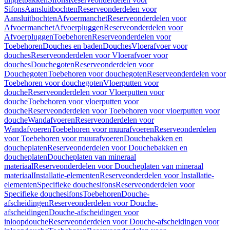
Sifons
Aansluitbochten
Reserveonderdelen voor
Aansluitbochten
Afvoermanchet
Reserveonderdelen voor
Afvoermanchet
Afvoerpluggen
Reserveonderdelen voor
Afvoerpluggen
Toebehoren
Reserveonderdelen voor
Toebehoren
Douches en baden
Douches
Vloerafvoer voor
douches
Reserveonderdelen voor Vloerafvoer voor
douches
Douchegoten
Reserveonderdelen voor
Douchegoten
Toebehoren voor douchegoten
Reserveonderdelen voor
Toebehoren voor douchegoten
Vloerputten voor
douche
Reserveonderdelen voor Vloerputten voor
douche
Toebehoren voor vloerputten voor
douche
Reserveonderdelen voor Toebehoren voor vloerputten voor
douche
Wandafvoeren
Reserveonderdelen voor
Wandafvoeren
Toebehoren voor muurafvoeren
Reserveonderdelen
voor Toebehoren voor muurafvoeren
Douchebakken en
doucheplaten
Reserveonderdelen voor Douchebakken en
doucheplaten
Doucheplaten van mineraal
materiaal
Reserveonderdelen voor Doucheplaten van mineraal
materiaal
Installatie-elementen
Reserveonderdelen voor Installatie-
elementen
Specifieke douchesifons
Reserveonderdelen voor
Specifieke douchesifons
Toebehoren
Douche-
afscheidingen
Reserveonderdelen voor Douche-
afscheidingen
Douche-afscheidingen voor
inloopdouche
Reserveonderdelen voor Douche-afscheidingen voor