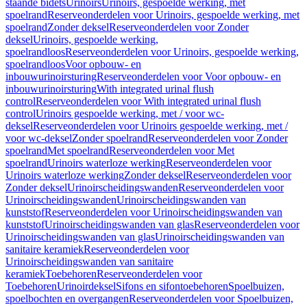
staande bidets
Urinoirs
Urinoirs, gespoelde werking, met
spoelrand
Reserveonderdelen voor Urinoirs, gespoelde werking, met
spoelrand
Zonder deksel
Reserveonderdelen voor Zonder
deksel
Urinoirs, gespoelde werking,
spoelrandloos
Reserveonderdelen voor Urinoirs, gespoelde werking,
spoelrandloos
Voor opbouw- en
inbouwurinoirsturing
Reserveonderdelen voor Voor opbouw- en
inbouwurinoirsturing
With integrated urinal flush
control
Reserveonderdelen voor With integrated urinal flush
control
Urinoirs gespoelde werking, met / voor wc-
deksel
Reserveonderdelen voor Urinoirs gespoelde werking, met /
voor wc-deksel
Zonder spoelrand
Reserveonderdelen voor Zonder
spoelrand
Met spoelrand
Reserveonderdelen voor Met
spoelrand
Urinoirs waterloze werking
Reserveonderdelen voor
Urinoirs waterloze werking
Zonder deksel
Reserveonderdelen voor
Zonder deksel
Urinoirscheidingswanden
Reserveonderdelen voor
Urinoirscheidingswanden
Urinoirscheidingswanden van
kunststof
Reserveonderdelen voor Urinoirscheidingswanden van
kunststof
Urinoirscheidingswanden van glas
Reserveonderdelen voor
Urinoirscheidingswanden van glas
Urinoirscheidingswanden van
sanitaire keramiek
Reserveonderdelen voor
Urinoirscheidingswanden van sanitaire
keramiek
Toebehoren
Reserveonderdelen voor
Toebehoren
Urinoirdeksel
Sifons en sifontoebehoren
Spoelbuizen,
spoelbochten en overgangen
Reserveonderdelen voor Spoelbuizen,