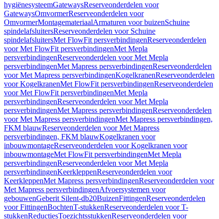
hygiënesysteem
Gateways
Reserveonderdelen voor
Gateways
Omvormer
Reserveonderdelen voor
Omvormer
Montagemateriaal
Armaturen voor buizen
Schuine
spindelafsluiters
Reserveonderdelen voor Schuine
spindelafsluiters
Met FlowFit persverbindingen
Reserveonderdelen
voor Met FlowFit persverbindingen
Met Mepla
persverbindingen
Reserveonderdelen voor Met Mepla
persverbindingen
Met Mapress persverbindingen
Reserveonderdelen
voor Met Mapress persverbindingen
Kogelkranen
Reserveonderdelen
voor Kogelkranen
Met FlowFit persverbindingen
Reserveonderdelen
voor Met FlowFit persverbindingen
Met Mepla
persverbindingen
Reserveonderdelen voor Met Mepla
persverbindingen
Met Mapress persverbindingen
Reserveonderdelen
voor Met Mapress persverbindingen
Met Mapress persverbindingen,
FKM blauw
Reserveonderdelen voor Met Mapress
persverbindingen, FKM blauw
Kogelkranen voor
inbouwmontage
Reserveonderdelen voor Kogelkranen voor
inbouwmontage
Met FlowFit persverbindingen
Met Mepla
persverbindingen
Reserveonderdelen voor Met Mepla
persverbindingen
Keerkleppen
Reserveonderdelen voor
Keerkleppen
Met Mapress persverbindingen
Reserveonderdelen voor
Met Mapress persverbindingen
Afvoersystemen voor
gebouwen
Geberit Silent-db20
Buizen
Fittingen
Reserveonderdelen
voor Fittingen
Bochten
T-stukken
Reserveonderdelen voor T-
stukken
Reducties
Toezichtsstukken
Reserveonderdelen voor