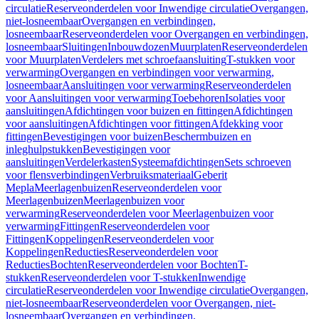
circulatie
Reserveonderdelen voor Inwendige circulatie
Overgangen,
niet-losneembaar
Overgangen en verbindingen,
losneembaar
Reserveonderdelen voor Overgangen en verbindingen,
losneembaar
Sluitingen
Inbouwdozen
Muurplaten
Reserveonderdelen
voor Muurplaten
Verdelers met schroefaansluiting
T-stukken voor
verwarming
Overgangen en verbindingen voor verwarming,
losneembaar
Aansluitingen voor verwarming
Reserveonderdelen
voor Aansluitingen voor verwarming
Toebehoren
Isolaties voor
aansluitingen
Afdichtingen voor buizen en fittingen
Afdichtingen
voor aansluitingen
Afdichtingen voor fittingen
Afdekking voor
fittingen
Bevestigingen voor buizen
Beschermbuizen en
inleghulpstukken
Bevestigingen voor
aansluitingen
Verdelerkasten
Systeemafdichtingen
Sets schroeven
voor flensverbindingen
Verbruiksmateriaal
Geberit
Mepla
Meerlagenbuizen
Reserveonderdelen voor
Meerlagenbuizen
Meerlagenbuizen voor
verwarming
Reserveonderdelen voor Meerlagenbuizen voor
verwarming
Fittingen
Reserveonderdelen voor
Fittingen
Koppelingen
Reserveonderdelen voor
Koppelingen
Reducties
Reserveonderdelen voor
Reducties
Bochten
Reserveonderdelen voor Bochten
T-
stukken
Reserveonderdelen voor T-stukken
Inwendige
circulatie
Reserveonderdelen voor Inwendige circulatie
Overgangen,
niet-losneembaar
Reserveonderdelen voor Overgangen, niet-
losneembaar
Overgangen en verbindingen,