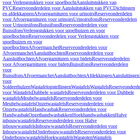
voor Verlengstukken voor spoelbocht
Aansluitstukken van
PVC
Reserveonderdelen voor Aansluitstukken van PVC
Dichtingen
en afdekkappen
Afvoergarnituren voor urinoirs
Reserveonderdelen
voor Afvoergarnituren voor urinoirs
Urinoirsifons
Reserveonderdelen
voor Urinoirsifons
Buissifons
Reserveonderdelen voor
Buissifons
Verlengstukken voor spoelbuizen en voor
spoelbochten
Reserveonderdelen voor Verlengstukken voor
spoelbuizen en voor
spoelbochten
Afvoermanchet
Reserveonderdelen voor
Afvoermanchet
Aansluitbochten
Reserveonderdelen voor
Aansluitbochten
Afvoergarnituren voor bidets
Reserveonderdelen
voor Afvoergarnituren voor bidets
Buissifons
Reserveonderdelen
voor
Buissifons
Afvoermanchet
Aansluitbochten
Afdekkingen
Aansluitingen
voor
Soldeerhulzen
Wastafelopstellingen
Wastafels
Wastafels
Reserveonderde
voor Wastafels
Dubbele wastafels
Reserveonderdelen voor Dubbele
wastafels
Meubelwastafels
Reserveonderdelen voor
Meubelwastafels
Opzetwastafels
Reserveonderdelen voor
Opzetwastafels
Handwasbak
Reserveonderdelen voor
Handwasbak
Opzethandwasbakken
Hoekhandwasbakken
Halve
inbouwwastafels
Reserveonderdelen voor Halve
inbouwwastafels
Inbouwwastafels
Reserveonderdelen voor
Inbouwwastafels
Onderbouwwastafels
Reserveonderdelen voor
Onderbouwwastafels
Hoekwastafels
Wasgoten
Wastafels