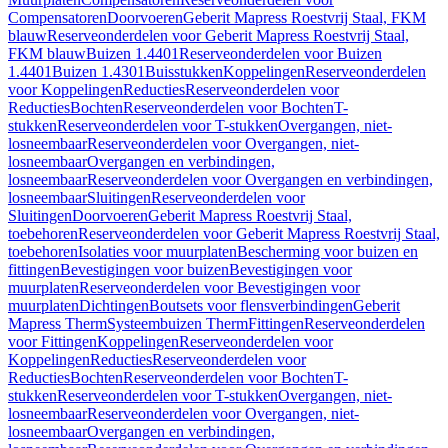
Compensatoren
Doorvoeren
Geberit Mapress Roestvrij Staal, FKM
blauw
Reserveonderdelen voor Geberit Mapress Roestvrij Staal,
FKM blauw
Buizen 1.4401
Reserveonderdelen voor Buizen
1.4401
Buizen 1.4301
Buisstukken
Koppelingen
Reserveonderdelen
voor Koppelingen
Reducties
Reserveonderdelen voor
Reducties
Bochten
Reserveonderdelen voor Bochten
T-
stukken
Reserveonderdelen voor T-stukken
Overgangen, niet-
losneembaar
Reserveonderdelen voor Overgangen, niet-
losneembaar
Overgangen en verbindingen,
losneembaar
Reserveonderdelen voor Overgangen en verbindingen,
losneembaar
Sluitingen
Reserveonderdelen voor
Sluitingen
Doorvoeren
Geberit Mapress Roestvrij Staal,
toebehoren
Reserveonderdelen voor Geberit Mapress Roestvrij Staal,
toebehoren
Isolaties voor muurplaten
Bescherming voor buizen en
fittingen
Bevestigingen voor buizen
Bevestigingen voor
muurplaten
Reserveonderdelen voor Bevestigingen voor
muurplaten
Dichtingen
Boutsets voor flensverbindingen
Geberit
Mapress Therm
Systeembuizen Therm
Fittingen
Reserveonderdelen
voor Fittingen
Koppelingen
Reserveonderdelen voor
Koppelingen
Reducties
Reserveonderdelen voor
Reducties
Bochten
Reserveonderdelen voor Bochten
T-
stukken
Reserveonderdelen voor T-stukken
Overgangen, niet-
losneembaar
Reserveonderdelen voor Overgangen, niet-
losneembaar
Overgangen en verbindingen,