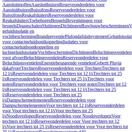
Aansluitmoffen
Aansluitbuizen
Reserveonderdelen voor
Aansluitbuizen
Buissifons
Reserveonderdelen voor
Buissifons
Reukafsluiters
Reserveonderdelen voor
Reukafsluiters
Toebehoren
Beugels
Bevestigingen voor
beugels
Draagschalen
Sluitingen
Dichtingen
Ruwbouwbeschermingen
V
geluidsisolatie en
vochtbescherming
Brandpreventie
Plafondafsluitsystemen
Geluidsisolat
voor contactgeluidsontkoppeling
Isolaties voor
contactgeluidsontkoppeling en
luchtgeluidsisolatie
Vochtbescherming
Dichtingen
Beluchtingsventielen
voor afvoer
Beluchtingsventielen
Reserveonderdelen voor
Beluchtingsventielen
Energiebesparende ventielen
Geberit Pluvia
dakafvoer
Trechters
Reserveonderdelen voor Trechters
Trechters tot
12 l/s
Reserveonderdelen voor Trechters tot 12 l/s
Trechters tot 25
l/s
Reserveonderdelen voor Trechters tot 25 l/s
Trechters voor
goten
Reserveonderdelen voor Trechters voor goten
Trechters tot 12
l/s
Reserveonderdelen voor Trechters tot 12 l/s
Trechters tot 25
l/s
Reserveonderdelen voor Trechters tot 25
l/s
Dampschermelementen
Reserveonderdelen voor
Dampschermelementen
Voor trechters tot 12 l/s
Reserveonderdelen
voor Voor trechters tot 12 l/s
Voor trechters tot 25
l/s
Noodoverlopen
Reserveonderdelen voor Noodoverlopen
Voor
trechters tot 12 l/s
Reserveonderdelen voor Voor trechters tot 12
l/s
Voor trechters tot 25 l/s
Reserveonderdelen voor Voor trechters tot
25 l/s
Bevestigingen
Bevestigingssysteem d40–