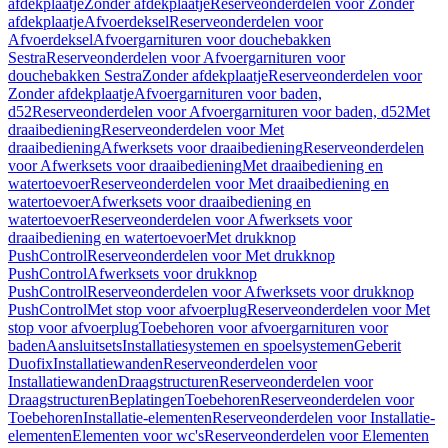
afdekplaatje
Zonder afdekplaatje
Reserveonderdelen voor Zonder
afdekplaatje
Afvoerdeksel
Reserveonderdelen voor
Afvoerdeksel
Afvoergarnituren voor douchebakken
Sestra
Reserveonderdelen voor Afvoergarnituren voor
douchebakken Sestra
Zonder afdekplaatje
Reserveonderdelen voor
Zonder afdekplaatje
Afvoergarnituren voor baden,
d52
Reserveonderdelen voor Afvoergarnituren voor baden, d52
Met
draaibediening
Reserveonderdelen voor Met
draaibediening
Afwerksets voor draaibediening
Reserveonderdelen
voor Afwerksets voor draaibediening
Met draaibediening en
watertoevoer
Reserveonderdelen voor Met draaibediening en
watertoevoer
Afwerksets voor draaibediening en
watertoevoer
Reserveonderdelen voor Afwerksets voor
draaibediening en watertoevoer
Met drukknop
PushControl
Reserveonderdelen voor Met drukknop
PushControl
Afwerksets voor drukknop
PushControl
Reserveonderdelen voor Afwerksets voor drukknop
PushControl
Met stop voor afvoerplug
Reserveonderdelen voor Met
stop voor afvoerplug
Toebehoren voor afvoergarnituren voor
baden
Aansluitsets
Installatiesystemen en spoelsystemen
Geberit
Duofix
Installatiewanden
Reserveonderdelen voor
Installatiewanden
Draagstructuren
Reserveonderdelen voor
Draagstructuren
Beplatingen
Toebehoren
Reserveonderdelen voor
Toebehoren
Installatie-elementen
Reserveonderdelen voor Installatie-
elementen
Elementen voor wc's
Reserveonderdelen voor Elementen