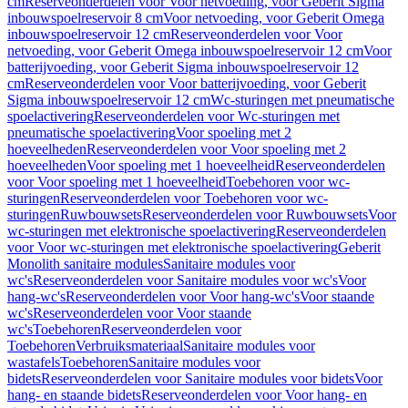
cm
Reserveonderdelen voor Voor netvoeding, voor Geberit Sigma
inbouwspoelreservoir 8 cm
Voor netvoeding, voor Geberit Omega
inbouwspoelreservoir 12 cm
Reserveonderdelen voor Voor
netvoeding, voor Geberit Omega inbouwspoelreservoir 12 cm
Voor
batterijvoeding, voor Geberit Sigma inbouwspoelreservoir 12
cm
Reserveonderdelen voor Voor batterijvoeding, voor Geberit
Sigma inbouwspoelreservoir 12 cm
Wc-sturingen met pneumatische
spoelactivering
Reserveonderdelen voor Wc-sturingen met
pneumatische spoelactivering
Voor spoeling met 2
hoeveelheden
Reserveonderdelen voor Voor spoeling met 2
hoeveelheden
Voor spoeling met 1 hoeveelheid
Reserveonderdelen
voor Voor spoeling met 1 hoeveelheid
Toebehoren voor wc-
sturingen
Reserveonderdelen voor Toebehoren voor wc-
sturingen
Ruwbouwsets
Reserveonderdelen voor Ruwbouwsets
Voor
wc-sturingen met elektronische spoelactivering
Reserveonderdelen
voor Voor wc-sturingen met elektronische spoelactivering
Geberit
Monolith sanitaire modules
Sanitaire modules voor
wc's
Reserveonderdelen voor Sanitaire modules voor wc's
Voor
hang-wc's
Reserveonderdelen voor Voor hang-wc's
Voor staande
wc's
Reserveonderdelen voor Voor staande
wc's
Toebehoren
Reserveonderdelen voor
Toebehoren
Verbruiksmateriaal
Sanitaire modules voor
wastafels
Toebehoren
Sanitaire modules voor
bidets
Reserveonderdelen voor Sanitaire modules voor bidets
Voor
hang- en staande bidets
Reserveonderdelen voor Voor hang- en