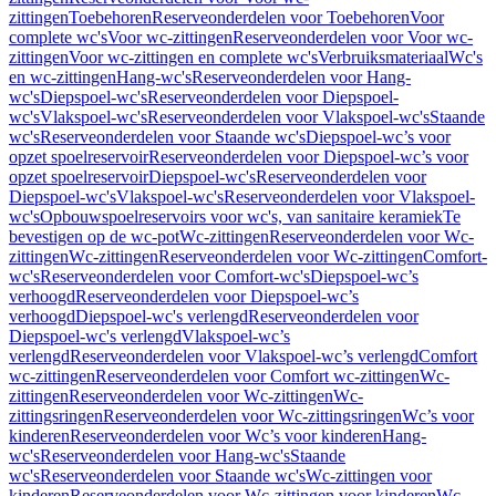
zittingen
Toebehoren
Reserveonderdelen voor Toebehoren
Voor
complete wc's
Voor wc-zittingen
Reserveonderdelen voor Voor wc-
zittingen
Voor wc-zittingen en complete wc's
Verbruiksmateriaal
Wc's
en wc-zittingen
Hang-wc's
Reserveonderdelen voor Hang-
wc's
Diepspoel-wc's
Reserveonderdelen voor Diepspoel-
wc's
Vlakspoel-wc's
Reserveonderdelen voor Vlakspoel-wc's
Staande
wc's
Reserveonderdelen voor Staande wc's
Diepspoel-wc’s voor
opzet spoelreservoir
Reserveonderdelen voor Diepspoel-wc’s voor
opzet spoelreservoir
Diepspoel-wc's
Reserveonderdelen voor
Diepspoel-wc's
Vlakspoel-wc's
Reserveonderdelen voor Vlakspoel-
wc's
Opbouwspoelreservoirs voor wc's, van sanitaire keramiek
Te
bevestigen op de wc-pot
Wc-zittingen
Reserveonderdelen voor Wc-
zittingen
Wc-zittingen
Reserveonderdelen voor Wc-zittingen
Comfort-
wc's
Reserveonderdelen voor Comfort-wc's
Diepspoel-wc’s
verhoogd
Reserveonderdelen voor Diepspoel-wc’s
verhoogd
Diepspoel-wc's verlengd
Reserveonderdelen voor
Diepspoel-wc's verlengd
Vlakspoel-wc’s
verlengd
Reserveonderdelen voor Vlakspoel-wc’s verlengd
Comfort
wc-zittingen
Reserveonderdelen voor Comfort wc-zittingen
Wc-
zittingen
Reserveonderdelen voor Wc-zittingen
Wc-
zittingsringen
Reserveonderdelen voor Wc-zittingsringen
Wc’s voor
kinderen
Reserveonderdelen voor Wc’s voor kinderen
Hang-
wc's
Reserveonderdelen voor Hang-wc's
Staande
wc's
Reserveonderdelen voor Staande wc's
Wc-zittingen voor
kinderen
Reserveonderdelen voor Wc-zittingen voor kinderen
Wc-