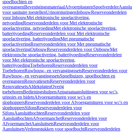
spoelbochten en
overgangen
Bevestigingsmateriaal
Afvoerpluggen
Spoelverdeler
Aanslu
voor sanitaire toestellen
Urinoirsturingen
Inbouw
Reserveonderdelen
voor Inbouw
Met elektronische spoelactivering,
netvoeding
Reserveonderdelen voor Met elektronische
spoelactivering, netvoeding
Met elektronische spoelactivering,
batterijvoeding
Reserveonderdelen voor Met elektronische
spoelactivering, batterijvoeding
Met pneumatische
spoelactivering
Reserveonderdelen voor Met pneumatische
spoelactivering
Opbouw
Reserveonderdelen voor Opbouw
Met
elektronische spoelactivering, batterijvoeding
Reserveonderdelen
voor Met elektronische spoelactivering,
batterijvoeding
Toebehoren
Reserveonderdelen voor
Toebehoren
Ruwbouw- en vervangingssets
Reserveonderdelen voor
Ruwbouw- en vervangingssets
Spoelbuizen, spoelbochten en
overgangen
Renovatiesets
Reserveonderdelen voor
Renovatiesets
Afdekplaten
Overig
toebehoren
Bedieningshulpen
Apparaataansluitingen voor wc's,
urinoirs en bidets
Afvoergarnituren voor wc's en
slophoppers
Reserveonderdelen voor Afvoergarnituren voor wc's en
slophoppers
Sifons
Reserveonderdelen voor
Sifons
Aansluitbochten
Reserveonderdelen voor
Aansluitbochten
Afvoermanchet
Reserveonderdelen voor
Afvoermanchet
Aansluitsets
Reserveonderdelen voor
Aansluitsets
Verlengstukken voor spoelbocht
Reserveonderdelen