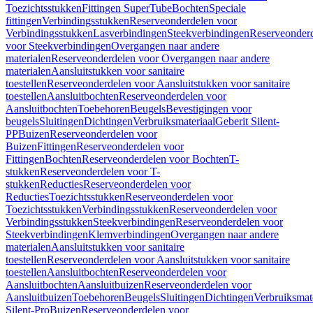
Toezichtsstukken
Fittingen SuperTube
Bochten
Speciale
fittingen
Verbindingsstukken
Reserveonderdelen voor
Verbindingsstukken
Lasverbindingen
Steekverbindingen
Reserveonder
voor Steekverbindingen
Overgangen naar andere
materialen
Reserveonderdelen voor Overgangen naar andere
materialen
Aansluitstukken voor sanitaire
toestellen
Reserveonderdelen voor Aansluitstukken voor sanitaire
toestellen
Aansluitbochten
Reserveonderdelen voor
Aansluitbochten
Toebehoren
Beugels
Bevestigingen voor
beugels
Sluitingen
Dichtingen
Verbruiksmateriaal
Geberit Silent-
PP
Buizen
Reserveonderdelen voor
Buizen
Fittingen
Reserveonderdelen voor
Fittingen
Bochten
Reserveonderdelen voor Bochten
T-
stukken
Reserveonderdelen voor T-
stukken
Reducties
Reserveonderdelen voor
Reducties
Toezichtsstukken
Reserveonderdelen voor
Toezichtsstukken
Verbindingsstukken
Reserveonderdelen voor
Verbindingsstukken
Steekverbindingen
Reserveonderdelen voor
Steekverbindingen
Klemverbindingen
Overgangen naar andere
materialen
Aansluitstukken voor sanitaire
toestellen
Reserveonderdelen voor Aansluitstukken voor sanitaire
toestellen
Aansluitbochten
Reserveonderdelen voor
Aansluitbochten
Aansluitbuizen
Reserveonderdelen voor
Aansluitbuizen
Toebehoren
Beugels
Sluitingen
Dichtingen
Verbruiksmat
Silent-Pro
Buizen
Reserveonderdelen voor