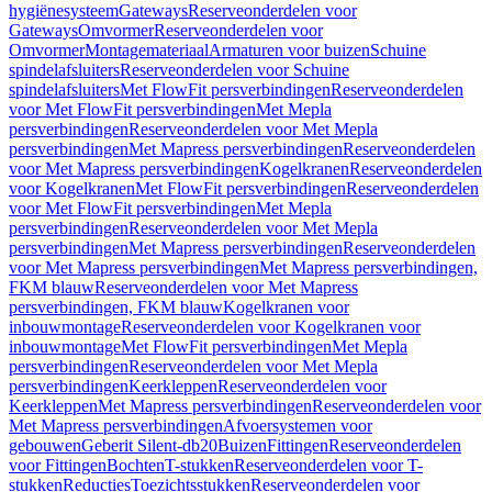
hygiënesysteem
Gateways
Reserveonderdelen voor
Gateways
Omvormer
Reserveonderdelen voor
Omvormer
Montagemateriaal
Armaturen voor buizen
Schuine
spindelafsluiters
Reserveonderdelen voor Schuine
spindelafsluiters
Met FlowFit persverbindingen
Reserveonderdelen
voor Met FlowFit persverbindingen
Met Mepla
persverbindingen
Reserveonderdelen voor Met Mepla
persverbindingen
Met Mapress persverbindingen
Reserveonderdelen
voor Met Mapress persverbindingen
Kogelkranen
Reserveonderdelen
voor Kogelkranen
Met FlowFit persverbindingen
Reserveonderdelen
voor Met FlowFit persverbindingen
Met Mepla
persverbindingen
Reserveonderdelen voor Met Mepla
persverbindingen
Met Mapress persverbindingen
Reserveonderdelen
voor Met Mapress persverbindingen
Met Mapress persverbindingen,
FKM blauw
Reserveonderdelen voor Met Mapress
persverbindingen, FKM blauw
Kogelkranen voor
inbouwmontage
Reserveonderdelen voor Kogelkranen voor
inbouwmontage
Met FlowFit persverbindingen
Met Mepla
persverbindingen
Reserveonderdelen voor Met Mepla
persverbindingen
Keerkleppen
Reserveonderdelen voor
Keerkleppen
Met Mapress persverbindingen
Reserveonderdelen voor
Met Mapress persverbindingen
Afvoersystemen voor
gebouwen
Geberit Silent-db20
Buizen
Fittingen
Reserveonderdelen
voor Fittingen
Bochten
T-stukken
Reserveonderdelen voor T-
stukken
Reducties
Toezichtsstukken
Reserveonderdelen voor