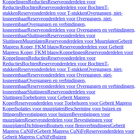
Koppelingen
Reducties
Reserveonderdelen voor
Reducties
Bochten
Reserveonderdelen voor Bochten
T-
stukken
Reserveonderdelen voor T-stukken
Overgangen, niet-
losneembaar
Reserveonderdelen voor Overgangen, niet-
losneembaar
Overgangen en verbindingen,
losneembaar
Reserveonderdelen voor Overgangen en verbindingen,
losneembaar
Sluitingen
Reserveonderdelen voor
Sluitingen
Muurplaten
Reserveonderdelen voor Muurplaten
Geberit
Mapress Koper, FKM blauw
Reserveonderdelen voor Geberit
Mapress Koper, FKM blauw
Koppelingen
Reserveonderdelen voor
Koppelingen
Reducties
Reserveonderdelen voor
Reducties
Bochten
Reserveonderdelen voor Bochten
T-
stukken
Reserveonderdelen voor T-stukken
Overgangen, niet-
losneembaar
Reserveonderdelen voor Overgangen, niet-
losneembaar
Overgangen en verbindingen,
losneembaar
Reserveonderdelen voor Overgangen en verbindingen,
losneembaar
Sluitingen
Reserveonderdelen voor
Sluitingen
Toebehoren voor Geberit Mapress
Koper
Reserveonderdelen voor Toebehoren voor Geberit Mapress
Koper
Isolaties voor muurplaten
Bescherming voor buizen en
fittingen
Bevestigingen voor buizen
Bevestigingen voor
muurplaten
Reserveonderdelen voor Bevestigingen voor
muurplaten
Dichtingen
Boutsets voor flensverbindingen
Geberit
Mapress CuNiFe
Geberit Mapress CuNiFe
Reserveonderdelen voor
Geberit Mapress CuNiFe
Buizen