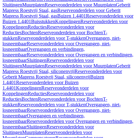
Sluitingen
Muurplaten
Reserveonderdelen voor Muurplaten
Geberit
Mapress Roestvrij Staal, gas
Reserveonderdelen voor Geberit
Mapress Roestvrij Staal, gas
Buizen 1.4401
Reserveonderdelen voor
Buizen 1.4401
Buisstukken
Koppelingen
Reserveonderdelen voor
Koppelingen
Reducties
Reserveonderdelen voor
Reducties
Bochten
Reserveonderdelen voor Bochten
T-
stukken
Reserveonderdelen voor T-stukken
Overgangen, niet-
losneembaar
Reserveonderdelen voor Overgangen, niet-
losneembaar
Overgangen en verbindingen,
losneembaar
Reserveonderdelen voor Overgangen en verbindingen,
losneembaar
Sluitingen
Reserveonderdelen voor
Sluitingen
Muurplaten
Reserveonderdelen voor Muurplaten
Geberit
Mapress Roestvrij Staal, siliconenvrij
Reserveonderdelen voor
Geberit Mapress Roestvrij Staal, siliconenvrij
Buizen
1.4401
Reserveonderdelen voor Buizen
1.4401
Koppelingen
Reserveonderdelen voor
Koppelingen
Reducties
Reserveonderdelen voor
Reducties
Bochten
Reserveonderdelen voor Bochten
T-
stukken
Reserveonderdelen voor T-stukken
Overgangen, niet-
losneembaar
Reserveonderdelen voor Overgangen, niet-
losneembaar
Overgangen en verbindingen,
losneembaar
Reserveonderdelen voor Overgangen en verbindingen,
losneembaar
Sluitingen
Reserveonderdelen voor
Sluitingen
Muurplaten
Reserveonderdelen voor
Muurplaten
Compensatoren
Reserveonderdelen voor