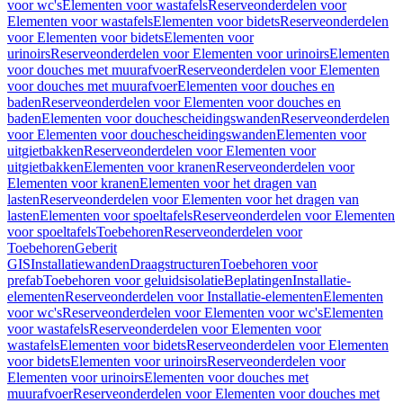
voor wc's
Elementen voor wastafels
Reserveonderdelen voor
Elementen voor wastafels
Elementen voor bidets
Reserveonderdelen
voor Elementen voor bidets
Elementen voor
urinoirs
Reserveonderdelen voor Elementen voor urinoirs
Elementen
voor douches met muurafvoer
Reserveonderdelen voor Elementen
voor douches met muurafvoer
Elementen voor douches en
baden
Reserveonderdelen voor Elementen voor douches en
baden
Elementen voor douchescheidingswanden
Reserveonderdelen
voor Elementen voor douchescheidingswanden
Elementen voor
uitgietbakken
Reserveonderdelen voor Elementen voor
uitgietbakken
Elementen voor kranen
Reserveonderdelen voor
Elementen voor kranen
Elementen voor het dragen van
lasten
Reserveonderdelen voor Elementen voor het dragen van
lasten
Elementen voor spoeltafels
Reserveonderdelen voor Elementen
voor spoeltafels
Toebehoren
Reserveonderdelen voor
Toebehoren
Geberit
GIS
Installatiewanden
Draagstructuren
Toebehoren voor
prefab
Toebehoren voor geluidsisolatie
Beplatingen
Installatie-
elementen
Reserveonderdelen voor Installatie-elementen
Elementen
voor wc's
Reserveonderdelen voor Elementen voor wc's
Elementen
voor wastafels
Reserveonderdelen voor Elementen voor
wastafels
Elementen voor bidets
Reserveonderdelen voor Elementen
voor bidets
Elementen voor urinoirs
Reserveonderdelen voor
Elementen voor urinoirs
Elementen voor douches met
muurafvoer
Reserveonderdelen voor Elementen voor douches met