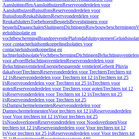
Aansluitmoffen
Aansluitbuizen
Reserveonderdelen voor
Aansluitbuizen
Buissifons
Reserveonderdelen voor
Buissifons
Reukafsluiters
Reserveonderdelen voor
Reukafsluiters
Toebehoren
Beugels
Bevestigingen voor
beugels
Draagschalen
Sluitingen
Dichtingen
Ruwbouwbeschermingen
V
geluidsisolatie en
vochtbescherming
Brandpreventie
Plafondafsluitsystemen
Geluidsisolat
voor contactgeluidsontkoppeling
Isolaties voor
contactgeluidsontkoppeling en
luchtgeluidsisolatie
Vochtbescherming
Dichtingen
Beluchtingsventielen
voor afvoer
Beluchtingsventielen
Reserveonderdelen voor
Beluchtingsventielen
Energiebesparende ventielen
Geberit Pluvia
dakafvoer
Trechters
Reserveonderdelen voor Trechters
Trechters tot
12 l/s
Reserveonderdelen voor Trechters tot 12 l/s
Trechters tot 25
l/s
Reserveonderdelen voor Trechters tot 25 l/s
Trechters voor
goten
Reserveonderdelen voor Trechters voor goten
Trechters tot 12
l/s
Reserveonderdelen voor Trechters tot 12 l/s
Trechters tot 25
l/s
Reserveonderdelen voor Trechters tot 25
l/s
Dampschermelementen
Reserveonderdelen voor
Dampschermelementen
Voor trechters tot 12 l/s
Reserveonderdelen
voor Voor trechters tot 12 l/s
Voor trechters tot 25
l/s
Noodoverlopen
Reserveonderdelen voor Noodoverlopen
Voor
trechters tot 12 l/s
Reserveonderdelen voor Voor trechters tot 12
l/s
Voor trechters tot 25 l/s
Reserveonderdelen voor Voor trechters tot
25 l/s
Bevestigingen
Bevestigingssysteem d40–