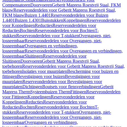
Compensatoren
Doorvoeren
Geberit Mapress Roestvrij Staal, FKM
blauw
Reserveonderdelen voor Geberit Mapress Roestvrij Staal,
FKM blauw
Buizen 1.4401
Reserveonderdelen voor Buizen
1.4401
Buizen 1.4301
Buisstukken
Koppelingen
Reserveonderdelen
voor Koppelingen
Reducties
Reserveonderdelen voor
Reducties
Bochten
Reserveonderdelen voor Bochten
T-
stukken
Reserveonderdelen voor T-stukken
Overgangen, niet-
losneembaar
Reserveonderdelen voor Overgangen, niet-
losneembaar
Overgangen en verbindingen,
losneembaar
Reserveonderdelen voor Overgangen en verbindingen,
losneembaar
Sluitingen
Reserveonderdelen voor
Sluitingen
Doorvoeren
Geberit Mapress Roestvrij Staal,
toebehoren
Reserveonderdelen voor Geberit Mapress Roestvrij Staal,
toebehoren
Isolaties voor muurplaten
Bescherming voor buizen en
fittingen
Bevestigingen voor buizen
Bevestigingen voor
muurplaten
Reserveonderdelen voor Bevestigingen voor
muurplaten
Dichtingen
Boutsets voor flensverbindingen
Geberit
Mapress Therm
Systeembuizen Therm
Fittingen
Reserveonderdelen
voor Fittingen
Koppelingen
Reserveonderdelen voor
Koppelingen
Reducties
Reserveonderdelen voor
Reducties
Bochten
Reserveonderdelen voor Bochten
T-
stukken
Reserveonderdelen voor T-stukken
Overgangen, niet-
losneembaar
Reserveonderdelen voor Overgangen, niet-
losneembaar
Overgangen en verbindingen,