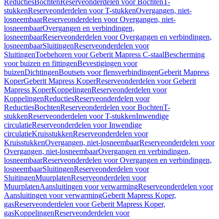
Reducties
Bochten
Reserveonderdelen voor Bochten
T-
stukken
Reserveonderdelen voor T-stukken
Overgangen, niet-
losneembaar
Reserveonderdelen voor Overgangen, niet-
losneembaar
Overgangen en verbindingen,
losneembaar
Reserveonderdelen voor Overgangen en verbindingen,
losneembaar
Sluitingen
Reserveonderdelen voor
Sluitingen
Toebehoren voor Geberit Mapress C-staal
Bescherming
voor buizen en fittingen
Bevestigingen voor
buizen
Dichtingen
Boutsets voor flensverbindingen
Geberit Mapress
Koper
Geberit Mapress Koper
Reserveonderdelen voor Geberit
Mapress Koper
Koppelingen
Reserveonderdelen voor
Koppelingen
Reducties
Reserveonderdelen voor
Reducties
Bochten
Reserveonderdelen voor Bochten
T-
stukken
Reserveonderdelen voor T-stukken
Inwendige
circulatie
Reserveonderdelen voor Inwendige
circulatie
Kruisstukken
Reserveonderdelen voor
Kruisstukken
Overgangen, niet-losneembaar
Reserveonderdelen voor
Overgangen, niet-losneembaar
Overgangen en verbindingen,
losneembaar
Reserveonderdelen voor Overgangen en verbindingen,
losneembaar
Sluitingen
Reserveonderdelen voor
Sluitingen
Muurplaten
Reserveonderdelen voor
Muurplaten
Aansluitingen voor verwarming
Reserveonderdelen voor
Aansluitingen voor verwarming
Geberit Mapress Koper,
gas
Reserveonderdelen voor Geberit Mapress Koper,
gas
Koppelingen
Reserveonderdelen voor