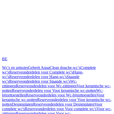
BE
Wc's en urinoirs
Geberit AquaClean douche-wc’s
Complete
wc's
Reserveonderdelen voor Complete wc's
Hang-
wc's
Reserveonderdelen voor Hang-wc's
Staande
wc's
Reserveonderdelen voor Staande wc's
Wc-
zittingen
Reserveonderdelen voor Wc-zittingen
Voor keramische wc-
potten
Reserveonderdelen voor Voor keramische wc-potten
Wc-
bijzettoestellen
Reserveonderdelen voor Wc-bijzettoestellen
Voor
keramische wc-potten
Reserveonderdelen voor Voor keramische wc-
potten
Designplaten
Reserveonderdelen voor Designplaten
Voor
complete wc's
Reserveonderdelen voor Voor complete wc's
Voor wc-
zittingen
Reserveonderdelen voor Voor wc-