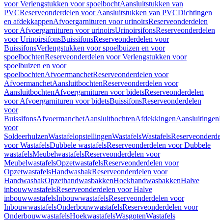
voor Verlengstukken voor spoelbocht
Aansluitstukken van
PVC
Reserveonderdelen voor Aansluitstukken van PVC
Dichtingen
en afdekkappen
Afvoergarnituren voor urinoirs
Reserveonderdelen
voor Afvoergarnituren voor urinoirs
Urinoirsifons
Reserveonderdelen
voor Urinoirsifons
Buissifons
Reserveonderdelen voor
Buissifons
Verlengstukken voor spoelbuizen en voor
spoelbochten
Reserveonderdelen voor Verlengstukken voor
spoelbuizen en voor
spoelbochten
Afvoermanchet
Reserveonderdelen voor
Afvoermanchet
Aansluitbochten
Reserveonderdelen voor
Aansluitbochten
Afvoergarnituren voor bidets
Reserveonderdelen
voor Afvoergarnituren voor bidets
Buissifons
Reserveonderdelen
voor
Buissifons
Afvoermanchet
Aansluitbochten
Afdekkingen
Aansluitingen
voor
Soldeerhulzen
Wastafelopstellingen
Wastafels
Wastafels
Reserveonderde
voor Wastafels
Dubbele wastafels
Reserveonderdelen voor Dubbele
wastafels
Meubelwastafels
Reserveonderdelen voor
Meubelwastafels
Opzetwastafels
Reserveonderdelen voor
Opzetwastafels
Handwasbak
Reserveonderdelen voor
Handwasbak
Opzethandwasbakken
Hoekhandwasbakken
Halve
inbouwwastafels
Reserveonderdelen voor Halve
inbouwwastafels
Inbouwwastafels
Reserveonderdelen voor
Inbouwwastafels
Onderbouwwastafels
Reserveonderdelen voor
Onderbouwwastafels
Hoekwastafels
Wasgoten
Wastafels