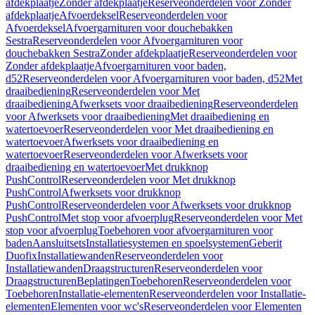
afdekplaatje
Zonder afdekplaatje
Reserveonderdelen voor Zonder
afdekplaatje
Afvoerdeksel
Reserveonderdelen voor
Afvoerdeksel
Afvoergarnituren voor douchebakken
Sestra
Reserveonderdelen voor Afvoergarnituren voor
douchebakken Sestra
Zonder afdekplaatje
Reserveonderdelen voor
Zonder afdekplaatje
Afvoergarnituren voor baden,
d52
Reserveonderdelen voor Afvoergarnituren voor baden, d52
Met
draaibediening
Reserveonderdelen voor Met
draaibediening
Afwerksets voor draaibediening
Reserveonderdelen
voor Afwerksets voor draaibediening
Met draaibediening en
watertoevoer
Reserveonderdelen voor Met draaibediening en
watertoevoer
Afwerksets voor draaibediening en
watertoevoer
Reserveonderdelen voor Afwerksets voor
draaibediening en watertoevoer
Met drukknop
PushControl
Reserveonderdelen voor Met drukknop
PushControl
Afwerksets voor drukknop
PushControl
Reserveonderdelen voor Afwerksets voor drukknop
PushControl
Met stop voor afvoerplug
Reserveonderdelen voor Met
stop voor afvoerplug
Toebehoren voor afvoergarnituren voor
baden
Aansluitsets
Installatiesystemen en spoelsystemen
Geberit
Duofix
Installatiewanden
Reserveonderdelen voor
Installatiewanden
Draagstructuren
Reserveonderdelen voor
Draagstructuren
Beplatingen
Toebehoren
Reserveonderdelen voor
Toebehoren
Installatie-elementen
Reserveonderdelen voor Installatie-
elementen
Elementen voor wc's
Reserveonderdelen voor Elementen