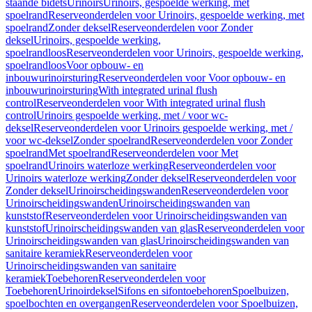
staande bidets
Urinoirs
Urinoirs, gespoelde werking, met
spoelrand
Reserveonderdelen voor Urinoirs, gespoelde werking, met
spoelrand
Zonder deksel
Reserveonderdelen voor Zonder
deksel
Urinoirs, gespoelde werking,
spoelrandloos
Reserveonderdelen voor Urinoirs, gespoelde werking,
spoelrandloos
Voor opbouw- en
inbouwurinoirsturing
Reserveonderdelen voor Voor opbouw- en
inbouwurinoirsturing
With integrated urinal flush
control
Reserveonderdelen voor With integrated urinal flush
control
Urinoirs gespoelde werking, met / voor wc-
deksel
Reserveonderdelen voor Urinoirs gespoelde werking, met /
voor wc-deksel
Zonder spoelrand
Reserveonderdelen voor Zonder
spoelrand
Met spoelrand
Reserveonderdelen voor Met
spoelrand
Urinoirs waterloze werking
Reserveonderdelen voor
Urinoirs waterloze werking
Zonder deksel
Reserveonderdelen voor
Zonder deksel
Urinoirscheidingswanden
Reserveonderdelen voor
Urinoirscheidingswanden
Urinoirscheidingswanden van
kunststof
Reserveonderdelen voor Urinoirscheidingswanden van
kunststof
Urinoirscheidingswanden van glas
Reserveonderdelen voor
Urinoirscheidingswanden van glas
Urinoirscheidingswanden van
sanitaire keramiek
Reserveonderdelen voor
Urinoirscheidingswanden van sanitaire
keramiek
Toebehoren
Reserveonderdelen voor
Toebehoren
Urinoirdeksel
Sifons en sifontoebehoren
Spoelbuizen,
spoelbochten en overgangen
Reserveonderdelen voor Spoelbuizen,