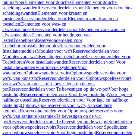
muurafvoer
Elementen voor douches
Elementen voor douche-
scheidingswanden
Reserveonderdelen voor Elementen voor douche-
scheidingswanden
Elementen voor kranen en
toestellen
Reserveonderdelen voor Elementen voor kranen en
toestellen
Elementen voor was- en
afwasmachines
Reserveonderdelen voor Elementen voor was- en
afwasmachines
Elementen voor het dragen van
lasten
Toebehoren
Reserveonderdelen voor
Toebehoren
Installatiemodules
Reserveonderdelen voor
Installatiemodules
Modules voor wc's
Reserveonderdelen voor
Modules voor wc's
Beplatingen
Toebehoren
Reserveonderdelen voor
Toebehoren
Voor installatiewanden
Reserveonderdelen voor Voor
installatiewanden
Voor toevoersystemen
Voor
waterafvoer
Opbouwspoelreservoirs
Opbouwspoelreservoirs voor
wc's, van kunststof
Reserveonderdelen voor Opbouwspoelreservoirs
voor wc's, van kunststof
Te bevestigen op de wc-
pot
Reserveonderdelen voor Te bevestigen op de wc-pot
Voor hoge
opstelling
Reserveonderdelen voor Voor hoge opstelling
Voor lage en
halfhoge opstelling
Reserveonderdelen voor Voor lage en halfhoge
opstelling
Opbouwspoelreservoirs voor wc's, van sanitaire
keramiek
Reserveonderdelen voor Opbouwspoelreservoirs voor
wc's, van sanitaire keramiek
Te bevestigen op de wc-
pot
Reserveonderdelen voor Te bevestigen op de wc-pot
Spoelbuizen
voor opbouwspoelreservoirs
Reserveonderdelen voor Spoelbuizen
voor opbouwspoelreservoirs
Voor hoge opstelling
Reserveonderdelen