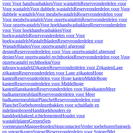
voor Voor handwasbakken
Voor wastafels
Reserveonderdelen voor
Voor wastafels
Voor dubbele wastafels
Reserveonderdelen voor Voor
dubbele wastafels
Voor meubelwastafels
Reserveonderdelen voor
Voor meubelwastafels
Voor opzetwastafels
Reserveonderdelen voor
Voor opzetwastafels
Voor hoekhandwasbakken
Reserveonderdelen
voor Voor hoekhandwasbakken
Voor
hoekwastafels
Reserveonderdelen voor Voor
hoekwastafels
Wastafelbladen
Reserveonderdelen voor
Wastafelbladen
Voor opzetwastafel afgerond
design
Reserveonderdelen voor Voor opzetwastafel afgerond
design
Voor opzetwastafel rechthoekig
Reserveonderdelen voor Voor
opzetwastafel rechthoekig
Voor
inbouwwastafel
Zijkasten
Reserveonderdelen voor Zijkasten
Lage
zijkasten
Reserveonderdelen voor Lage zijkasten
Hoge
kasten
Reserveonderdelen voor Hoge kasten
Middelhoge
kasten
Reserveonderdelen voor Middelhoge
kasten
Hangkasten
Reserveonderdelen voor Hangkasten
Meer
badkamermeubilair
Reserveonderdelen voor Meer
badkamermeubilair
Planchet
Reserveonderdelen voor
Planchet
Toebehoren
Inzetbakken voor schuiflade en
indelingsboxen
Handdoekhouders en
handdoekhaken
Lichtelementen
Houder voor
wastafelplaten
Grepen
Sets
voetsteunen
Magneetborden
Stopcontacten
Verder toebehoren
Spiegels
en spiegelkasten
Spiegel
Reserveonderdelen voor Spiegel
Met