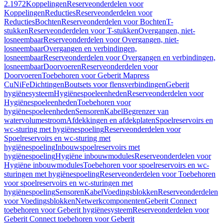
2.1972
Koppelingen
Reserveonderdelen voor
Koppelingen
Reducties
Reserveonderdelen voor
Reducties
Bochten
Reserveonderdelen voor Bochten
T-
stukken
Reserveonderdelen voor T-stukken
Overgangen, niet-
losneembaar
Reserveonderdelen voor Overgangen, niet-
losneembaar
Overgangen en verbindingen,
losneembaar
Reserveonderdelen voor Overgangen en verbindingen,
losneembaar
Doorvoeren
Reserveonderdelen voor
Doorvoeren
Toebehoren voor Geberit Mapress
CuNiFe
Dichtingen
Boutsets voor flensverbindingen
Geberit
hygiënesysteem
Hygiënespoeleenheden
Reserveonderdelen voor
Hygiënespoeleenheden
Toebehoren voor
hygiënespoeleenheden
Sensoren
Kabel
Begrenzer van
watervolumestroom
Afdekkingen en afdekplaten
Spoelreservoirs en
wc-sturing met hygiënespoeling
Reserveonderdelen voor
Spoelreservoirs en wc-sturing met
hygiënespoeling
Inbouwspoelreservoirs met
hygiënespoeling
Hygiëne inbouwmodules
Reserveonderdelen voor
Hygiëne inbouwmodules
Toebehoren voor spoelreservoirs en wc-
sturingen met hygiënespoeling
Reserveonderdelen voor Toebehoren
voor spoelreservoirs en wc-sturingen met
hygiënespoeling
Sensoren
Kabel
Voedingsblokken
Reserveonderdelen
voor Voedingsblokken
Netwerkcomponenten
Geberit Connect
toebehoren voor Geberit hygiënesysteem
Reserveonderdelen voor
Geberit Connect toebehoren voor Geberit