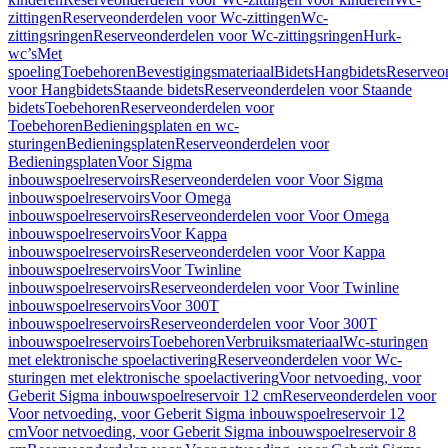
zittingen
Reserveonderdelen voor Wc-zittingen
Wc-
zittingsringen
Reserveonderdelen voor Wc-zittingsringen
Hurk-
wc’s
Met
spoeling
Toebehoren
Bevestigingsmateriaal
Bidets
Hangbidets
Reserveo
voor Hangbidets
Staande bidets
Reserveonderdelen voor Staande
bidets
Toebehoren
Reserveonderdelen voor
Toebehoren
Bedieningsplaten en wc-
sturingen
Bedieningsplaten
Reserveonderdelen voor
Bedieningsplaten
Voor Sigma
inbouwspoelreservoirs
Reserveonderdelen voor Voor Sigma
inbouwspoelreservoirs
Voor Omega
inbouwspoelreservoirs
Reserveonderdelen voor Voor Omega
inbouwspoelreservoirs
Voor Kappa
inbouwspoelreservoirs
Reserveonderdelen voor Voor Kappa
inbouwspoelreservoirs
Voor Twinline
inbouwspoelreservoirs
Reserveonderdelen voor Voor Twinline
inbouwspoelreservoirs
Voor 300T
inbouwspoelreservoirs
Reserveonderdelen voor Voor 300T
inbouwspoelreservoirs
Toebehoren
Verbruiksmateriaal
Wc-sturingen
met elektronische spoelactivering
Reserveonderdelen voor Wc-
sturingen met elektronische spoelactivering
Voor netvoeding, voor
Geberit Sigma inbouwspoelreservoir 12 cm
Reserveonderdelen voor
Voor netvoeding, voor Geberit Sigma inbouwspoelreservoir 12
cm
Voor netvoeding, voor Geberit Sigma inbouwspoelreservoir 8