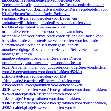
inloopdouche
Toebehoren
Reserveonderdelen voor
Toebehoren
Nisaflegboxen voor douches
Reserveonderdelen voor
Nisaflegboxen voor douches
Nisaflegboxen
Reserveonderdelen voor
Nisaflegboxen
Toebehoren
Baden
Baden van
sanitairacryl
Reserveonderdelen voor Baden van
sanitairacryl
Rechthoekige baden
Reserveonderdelen voor
Rechthoekige baden
Baden van mineraal
materiaal
Reserveonderdelen voor Baden van mineraal
materiaal
Baden voor baby's
Reserveonderdelen voor Baden voor
baby's
Installatie-elementen
Reserveonderdelen voor Installatie-
elementen
Sets voeten en sets montagesteunen en
muurbevestigingen
Reserveonderdelen voor Sets voeten en sets
montagesteunen en
muurbevestigingen
Toebehoren
Reparatiesets
Verder
toebehoren
Apparaataansluitingen voor douches en
baden
Afvoergarnituren voor douchebakken d52
Reserveonderdelen
voor Afvoergarnituren voor douchebakken d52
Met
afdekplaatje
Reserveonderdelen voor Met
afdekplaatje
Afvoerdeksel
Reserveonderdelen voor
Afvoerdeksel
Afvoergarnituren voor douchebakken,
d62
Reserveonderdelen voor Afvoergarnituren voor douchebakken,
d62
Met afdekplaatje
Reserveonderdelen voor Met
afdekplaatje
Afvoergarnituren voor douchebakken,
d90
Reserveonderdelen voor Afvoergarnituren voor douchebakken,
d90
Met afdekplaatje
Reserveonderdelen voor Met