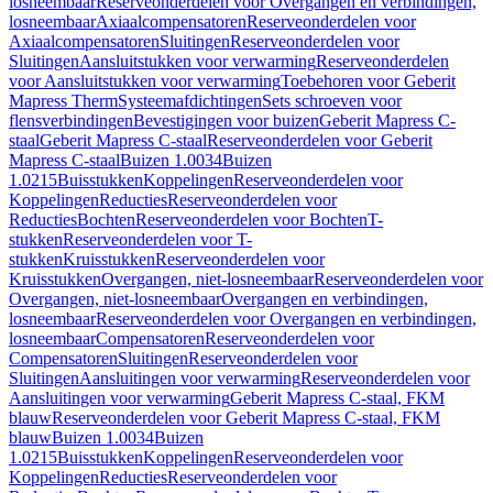
losneembaar
Reserveonderdelen voor Overgangen en verbindingen,
losneembaar
Axiaalcompensatoren
Reserveonderdelen voor
Axiaalcompensatoren
Sluitingen
Reserveonderdelen voor
Sluitingen
Aansluitstukken voor verwarming
Reserveonderdelen
voor Aansluitstukken voor verwarming
Toebehoren voor Geberit
Mapress Therm
Systeemafdichtingen
Sets schroeven voor
flensverbindingen
Bevestigingen voor buizen
Geberit Mapress C-
staal
Geberit Mapress C-staal
Reserveonderdelen voor Geberit
Mapress C-staal
Buizen 1.0034
Buizen
1.0215
Buisstukken
Koppelingen
Reserveonderdelen voor
Koppelingen
Reducties
Reserveonderdelen voor
Reducties
Bochten
Reserveonderdelen voor Bochten
T-
stukken
Reserveonderdelen voor T-
stukken
Kruisstukken
Reserveonderdelen voor
Kruisstukken
Overgangen, niet-losneembaar
Reserveonderdelen voor
Overgangen, niet-losneembaar
Overgangen en verbindingen,
losneembaar
Reserveonderdelen voor Overgangen en verbindingen,
losneembaar
Compensatoren
Reserveonderdelen voor
Compensatoren
Sluitingen
Reserveonderdelen voor
Sluitingen
Aansluitingen voor verwarming
Reserveonderdelen voor
Aansluitingen voor verwarming
Geberit Mapress C-staal, FKM
blauw
Reserveonderdelen voor Geberit Mapress C-staal, FKM
blauw
Buizen 1.0034
Buizen
1.0215
Buisstukken
Koppelingen
Reserveonderdelen voor
Koppelingen
Reducties
Reserveonderdelen voor