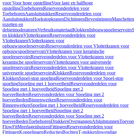
voor Voor hoge opstelling
Voor lage en halfhoge
opstelling
Toebehoren
Reserveonderdelen voor
Toebehoren
Aansluitstukken
Reserveonderdelen voor
Aansluitstukken
Hoekstopkranen
Dichtingen
Bevestigingen
Manchetten
rozetten en
debietmoderatoren
Verbruiksmateriaal
Klokken
Inbouwspoelreservoirs
en klokken
Vlotterkranen
Reserveonderdelen voor
Vlotterkranen
Vlotterkranen voor
opbouwspoelreservoirs
Reserveonderdelen voor Vlotterkranen voor
opbouwspoelreservoirs
Vlotterkranen voor keramische
spoelreservoirs
Reserveonderdelen voor Vlotterkranen voor
keramische spoelreservoirs
Vlotterkranen voor universeele
spoelreservoirs
Reserveonderdelen voor Vlotterkranen voor
universeele spoelreservoirs
Klokken
Reserveonderdelen voor
Klokken
Spoel-stop spoeling
Reserveonderdelen voor Spoel-stop
spoeling
Spoeling met 1 hoeveelheid
Reserveonderdelen voor
Spoeling met 1 hoeveelheid
Spoeling met 2
hoeveelheden
Reserveonderdelen voor Spoeling met 2
hoeveelheden
Binnenwerken
Reserveonderdelen voor
Binnenwerken
Spoeling met 1 hoeveelheid
Reserveonderdelen voor
Spoeling met 1 hoeveelheid
Spoeling met 2
hoeveelheden
Reserveonderdelen voor Spoeling met 2
hoeveelheden
Toebehoren
Drukkers
Overgangen
Afsluitstoppen
Toevoe
FlowFit
Meerlagenbuizen
Fittingen
Reserveonderdelen voor
Fittingen
Koppelingen
Reducties
Bochten
T-stukken
Inwendige