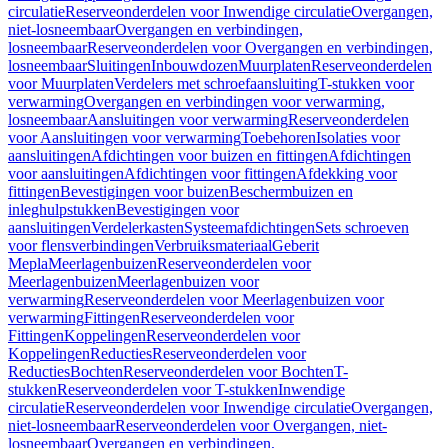
circulatie
Reserveonderdelen voor Inwendige circulatie
Overgangen,
niet-losneembaar
Overgangen en verbindingen,
losneembaar
Reserveonderdelen voor Overgangen en verbindingen,
losneembaar
Sluitingen
Inbouwdozen
Muurplaten
Reserveonderdelen
voor Muurplaten
Verdelers met schroefaansluiting
T-stukken voor
verwarming
Overgangen en verbindingen voor verwarming,
losneembaar
Aansluitingen voor verwarming
Reserveonderdelen
voor Aansluitingen voor verwarming
Toebehoren
Isolaties voor
aansluitingen
Afdichtingen voor buizen en fittingen
Afdichtingen
voor aansluitingen
Afdichtingen voor fittingen
Afdekking voor
fittingen
Bevestigingen voor buizen
Beschermbuizen en
inleghulpstukken
Bevestigingen voor
aansluitingen
Verdelerkasten
Systeemafdichtingen
Sets schroeven
voor flensverbindingen
Verbruiksmateriaal
Geberit
Mepla
Meerlagenbuizen
Reserveonderdelen voor
Meerlagenbuizen
Meerlagenbuizen voor
verwarming
Reserveonderdelen voor Meerlagenbuizen voor
verwarming
Fittingen
Reserveonderdelen voor
Fittingen
Koppelingen
Reserveonderdelen voor
Koppelingen
Reducties
Reserveonderdelen voor
Reducties
Bochten
Reserveonderdelen voor Bochten
T-
stukken
Reserveonderdelen voor T-stukken
Inwendige
circulatie
Reserveonderdelen voor Inwendige circulatie
Overgangen,
niet-losneembaar
Reserveonderdelen voor Overgangen, niet-
losneembaar
Overgangen en verbindingen,