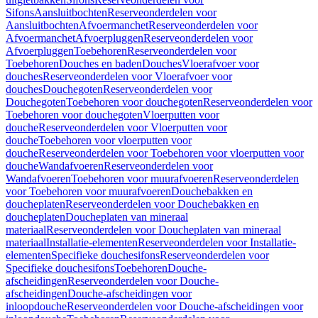
Sifons
Aansluitbochten
Reserveonderdelen voor
Aansluitbochten
Afvoermanchet
Reserveonderdelen voor
Afvoermanchet
Afvoerpluggen
Reserveonderdelen voor
Afvoerpluggen
Toebehoren
Reserveonderdelen voor
Toebehoren
Douches en baden
Douches
Vloerafvoer voor
douches
Reserveonderdelen voor Vloerafvoer voor
douches
Douchegoten
Reserveonderdelen voor
Douchegoten
Toebehoren voor douchegoten
Reserveonderdelen voor
Toebehoren voor douchegoten
Vloerputten voor
douche
Reserveonderdelen voor Vloerputten voor
douche
Toebehoren voor vloerputten voor
douche
Reserveonderdelen voor Toebehoren voor vloerputten voor
douche
Wandafvoeren
Reserveonderdelen voor
Wandafvoeren
Toebehoren voor muurafvoeren
Reserveonderdelen
voor Toebehoren voor muurafvoeren
Douchebakken en
doucheplaten
Reserveonderdelen voor Douchebakken en
doucheplaten
Doucheplaten van mineraal
materiaal
Reserveonderdelen voor Doucheplaten van mineraal
materiaal
Installatie-elementen
Reserveonderdelen voor Installatie-
elementen
Specifieke douchesifons
Reserveonderdelen voor
Specifieke douchesifons
Toebehoren
Douche-
afscheidingen
Reserveonderdelen voor Douche-
afscheidingen
Douche-afscheidingen voor
inloopdouche
Reserveonderdelen voor Douche-afscheidingen voor