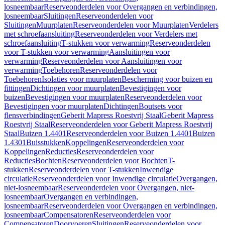
losneembaar
Reserveonderdelen voor Overgangen en verbindingen,
losneembaar
Sluitingen
Reserveonderdelen voor
Sluitingen
Muurplaten
Reserveonderdelen voor Muurplaten
Verdelers
met schroefaansluiting
Reserveonderdelen voor Verdelers met
schroefaansluiting
T-stukken voor verwarming
Reserveonderdelen
voor T-stukken voor verwarming
Aansluitingen voor
verwarming
Reserveonderdelen voor Aansluitingen voor
verwarming
Toebehoren
Reserveonderdelen voor
Toebehoren
Isolaties voor muurplaten
Bescherming voor buizen en
fittingen
Dichtingen voor muurplaten
Bevestigingen voor
buizen
Bevestigingen voor muurplaten
Reserveonderdelen voor
Bevestigingen voor muurplaten
Dichtingen
Boutsets voor
flensverbindingen
Geberit Mapress Roestvrij Staal
Geberit Mapress
Roestvrij Staal
Reserveonderdelen voor Geberit Mapress Roestvrij
Staal
Buizen 1.4401
Reserveonderdelen voor Buizen 1.4401
Buizen
1.4301
Buisstukken
Koppelingen
Reserveonderdelen voor
Koppelingen
Reducties
Reserveonderdelen voor
Reducties
Bochten
Reserveonderdelen voor Bochten
T-
stukken
Reserveonderdelen voor T-stukken
Inwendige
circulatie
Reserveonderdelen voor Inwendige circulatie
Overgangen,
niet-losneembaar
Reserveonderdelen voor Overgangen, niet-
losneembaar
Overgangen en verbindingen,
losneembaar
Reserveonderdelen voor Overgangen en verbindingen,
losneembaar
Compensatoren
Reserveonderdelen voor
Compensatoren
Doorvoeren
Sluitingen
Reserveonderdelen voor