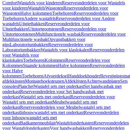
Comfort
Wastafels voor kinderen
Reserveonderdelen voor Wastafels
voor kinderen
Wastafels
Wasgoten
Reserveonderdelen voor
Wasgoten
Halve kolommen
Toebehoren
Reserveonderdelen voor
Toebehoren
Andere wastafels
Reserveonderdelen voor Andere
wastafels
Uitgietbakken
Reserveonderdelen voor
Uitgietbakken
Uitstortgootstenen
Reserveonderdelen voor
Uitstortgootstenen
Multifunctionele wasbak
Reserveonderdelen voor
Multifunctionele wasbak
Opvangbakken voor
gips
Laboratoriumbakken
Reserveonderdelen voor
Laboratoriumbakken
Wastafels voor klaslokalen
Reserveonderdelen
voor Wastafels voor
klaslokalen
Toebehoren
Kolommen
Reserveonderdelen voor
Kolommen
Staande kolommen
Halve kolommen
Reserveonderdelen
voor Halve
kolommen
Toebehoren
Afvoerdeksel
Handdoekhouder
Bevestigingsmat
afdekkingen
Montagehoeksteunen
Afdeklijsten
Achterwandplaten
Sets
consoles
Planchet
Wastafel sets met onderkast
Set handwasbak met
onderkast
Reserveonderdelen voor Set handwasbak met
onderkast
Wastafel sets met onderkast
Reserveonderdelen voor
Wastafel sets met onderkast
Meubelwastafel sets met
onderkast
Reserveonderdelen voor Meubelwastafel sets met
onderkast
Inbouwwastafel sets met onderkast
Reserveonderdelen
voor Inbouwwastafel sets met
onderkast
Badkamermeubilair
Wastafelonderkasten
Reserveonderdelen
voor Wastafelonderkasten
Voor handwasbakken
Reserveonderdelen