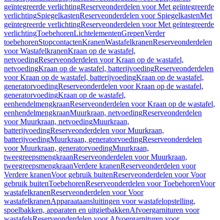
geïntegreerde verlichting
Reserveonderdelen voor Met geïntegreerde
verlichting
Spiegelkasten
Reserveonderdelen voor Spiegelkasten
Met
geïntegreerde verlichting
Reserveonderdelen voor Met geïntegreerde
verlichting
Toebehoren
Lichtelementen
Grepen
Verder
toebehoren
Stopcontacten
Kranen
Wastafelkranen
Reserveonderdelen
voor Wastafelkranen
Kraan op de wastafel,
netvoeding
Reserveonderdelen voor Kraan op de wastafel,
netvoeding
Kraan op de wastafel, batterijvoeding
Reserveonderdelen
voor Kraan op de wastafel, batterijvoeding
Kraan op de wastafel,
generatorvoeding
Reserveonderdelen voor Kraan op de wastafel,
generatorvoeding
Kraan op de wastafel,
eenhendelmengkraan
Reserveonderdelen voor Kraan op de wastafel,
eenhendelmengkraan
Muurkraan, netvoeding
Reserveonderdelen
voor Muurkraan, netvoeding
Muurkraan,
batterijvoeding
Reserveonderdelen voor Muurkraan,
batterijvoeding
Muurkraan, generatorvoeding
Reserveonderdelen
voor Muurkraan, generatorvoeding
Muurkraan,
tweegreepsmengkraan
Reserveonderdelen voor Muurkraan,
tweegreepsmengkraan
Verdere kranen
Reserveonderdelen voor
Verdere kranen
Voor gebruik buiten
Reserveonderdelen voor Voor
gebruik buiten
Toebehoren
Reserveonderdelen voor Toebehoren
Voor
wastafelkranen
Reserveonderdelen voor Voor
wastafelkranen
Apparaataansluitingen voor wastafelopstelling,
spoelbakken, apparaten en uitgietbakken
Afvoergarnituren voor
wastafels
Reserveonderdelen voor Afvoergarnituren voor