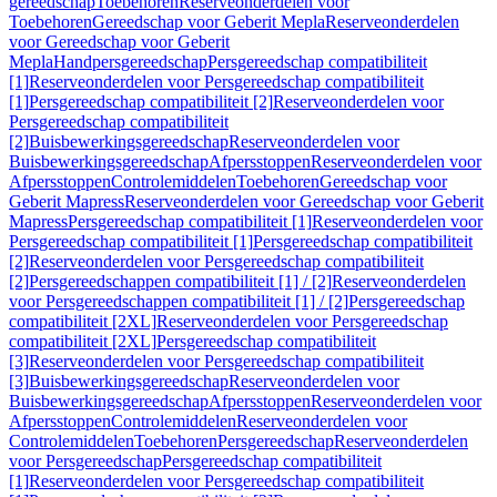
gereedschap
Toebehoren
Reserveonderdelen voor
Toebehoren
Gereedschap voor Geberit Mepla
Reserveonderdelen
voor Gereedschap voor Geberit
Mepla
Handpersgereedschap
Persgereedschap compatibiliteit
[1]
Reserveonderdelen voor Persgereedschap compatibiliteit
[1]
Persgereedschap compatibiliteit [2]
Reserveonderdelen voor
Persgereedschap compatibiliteit
[2]
Buisbewerkingsgereedschap
Reserveonderdelen voor
Buisbewerkingsgereedschap
Afpersstoppen
Reserveonderdelen voor
Afpersstoppen
Controlemiddelen
Toebehoren
Gereedschap voor
Geberit Mapress
Reserveonderdelen voor Gereedschap voor Geberit
Mapress
Persgereedschap compatibiliteit [1]
Reserveonderdelen voor
Persgereedschap compatibiliteit [1]
Persgereedschap compatibiliteit
[2]
Reserveonderdelen voor Persgereedschap compatibiliteit
[2]
Persgereedschappen compatibiliteit [1] / [2]
Reserveonderdelen
voor Persgereedschappen compatibiliteit [1] / [2]
Persgereedschap
compatibiliteit [2XL]
Reserveonderdelen voor Persgereedschap
compatibiliteit [2XL]
Persgereedschap compatibiliteit
[3]
Reserveonderdelen voor Persgereedschap compatibiliteit
[3]
Buisbewerkingsgereedschap
Reserveonderdelen voor
Buisbewerkingsgereedschap
Afpersstoppen
Reserveonderdelen voor
Afpersstoppen
Controlemiddelen
Reserveonderdelen voor
Controlemiddelen
Toebehoren
Persgereedschap
Reserveonderdelen
voor Persgereedschap
Persgereedschap compatibiliteit
[1]
Reserveonderdelen voor Persgereedschap compatibiliteit