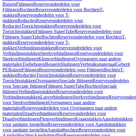
Buizen
Fittingen
Reserveonderdelen voor
Fittingen
Bochten
Reserveonderdelen voor Bochten
T-
stukken
Reserveonderdelen voor T-
stukken
Reducties
Reserveonderdelen voor
Reducties
Toezichtsstukken
Reserveonderdelen voor
Toezichtsstukken
Fittingen SuperTube
Reserveonderdelen voor
Fittingen SuperTube
Bochten
Reserveonderdelen voor Bochten
T-
stukken
Reserveonderdelen voor T-
stukken
Verbindingsstukken
Reserveonderdelen voor
Verbindingsstukken
Steekverbindingen
Reserveonderdelen voor
Steekverbindingen
Klemverbindingen
Overgangen naar andere
materialen
Toebehoren
Beugels
Sluitingen
Verbruiksmateriaal
Geberit
PE
Buizen
Fittingen
Reserveonderdelen voor Fittingen
Bochten
T-
stukken
Reducties
Toezichtsstukken
Reserveonderdelen voor
Toezichtsstukken
Overgangen
Speciale fittingen
Reserveonderdelen
voor Speciale fittingen
Fittingen SuperTube
Bochten
Speciale
fittingen
Verbindingsstukken
Reserveonderdelen voor
Verbindingsstukken
Lasverbindingen
Steekverbindingen
Reserveonder
voor Steekverbindingen
Overgangen naar andere
materialen
Reserveonderdelen voor Overgangen naar andere
materialen
Draadverbindingen
Reserveonderdelen voor
Draadverbindingen
Flensverbindingen
Kraagstukken
Aansluitstukken
voor sanitaire toestellen
Reserveonderdelen voor Aansluitstukken
voor sanitaire toestellen
Aansluitbochten
Reserveonderdelen voor
Aansluitbochten
Aansluitmoffen
Reserveonderdelen voor