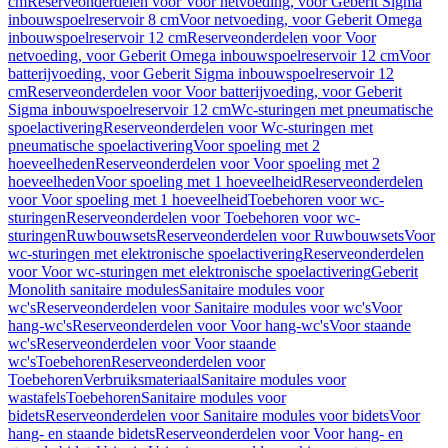
cm
Reserveonderdelen voor Voor netvoeding, voor Geberit Sigma
inbouwspoelreservoir 8 cm
Voor netvoeding, voor Geberit Omega
inbouwspoelreservoir 12 cm
Reserveonderdelen voor Voor
netvoeding, voor Geberit Omega inbouwspoelreservoir 12 cm
Voor
batterijvoeding, voor Geberit Sigma inbouwspoelreservoir 12
cm
Reserveonderdelen voor Voor batterijvoeding, voor Geberit
Sigma inbouwspoelreservoir 12 cm
Wc-sturingen met pneumatische
spoelactivering
Reserveonderdelen voor Wc-sturingen met
pneumatische spoelactivering
Voor spoeling met 2
hoeveelheden
Reserveonderdelen voor Voor spoeling met 2
hoeveelheden
Voor spoeling met 1 hoeveelheid
Reserveonderdelen
voor Voor spoeling met 1 hoeveelheid
Toebehoren voor wc-
sturingen
Reserveonderdelen voor Toebehoren voor wc-
sturingen
Ruwbouwsets
Reserveonderdelen voor Ruwbouwsets
Voor
wc-sturingen met elektronische spoelactivering
Reserveonderdelen
voor Voor wc-sturingen met elektronische spoelactivering
Geberit
Monolith sanitaire modules
Sanitaire modules voor
wc's
Reserveonderdelen voor Sanitaire modules voor wc's
Voor
hang-wc's
Reserveonderdelen voor Voor hang-wc's
Voor staande
wc's
Reserveonderdelen voor Voor staande
wc's
Toebehoren
Reserveonderdelen voor
Toebehoren
Verbruiksmateriaal
Sanitaire modules voor
wastafels
Toebehoren
Sanitaire modules voor
bidets
Reserveonderdelen voor Sanitaire modules voor bidets
Voor
hang- en staande bidets
Reserveonderdelen voor Voor hang- en