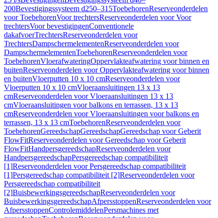
200
Bevestigingssysteem d250–315
Toebehoren
Reserveonderdelen
voor Toebehoren
Voor trechters
Reserveonderdelen voor Voor
trechters
Voor bevestigingen
Conventionele
dakafvoer
Trechters
Reserveonderdelen voor
Trechters
Dampschermelementen
Reserveonderdelen voor
Dampschermelementen
Toebehoren
Reserveonderdelen voor
Toebehoren
Vloerafwatering
Oppervlakteafwatering voor binnen en
buiten
Reserveonderdelen voor Oppervlakteafwatering voor binnen
en buiten
Vloerputten 10 x 10 cm
Reserveonderdelen voor
Vloerputten 10 x 10 cm
Vloeraansluitingen 13 x 13
cm
Reserveonderdelen voor Vloeraansluitingen 13 x 13
cm
Vloeraansluitingen voor balkons en terrassen, 13 x 13
cm
Reserveonderdelen voor Vloeraansluitingen voor balkons en
terrassen, 13 x 13 cm
Toebehoren
Reserveonderdelen voor
Toebehoren
Gereedschap
Gereedschap
Gereedschap voor Geberit
FlowFit
Reserveonderdelen voor Gereedschap voor Geberit
FlowFit
Handpersgereedschap
Reserveonderdelen voor
Handpersgereedschap
Persgereedschap compatibiliteit
[1]
Reserveonderdelen voor Persgereedschap compatibiliteit
[1]
Persgereedschap compatibiliteit [2]
Reserveonderdelen voor
Persgereedschap compatibiliteit
[2]
Buisbewerkingsgereedschap
Reserveonderdelen voor
Buisbewerkingsgereedschap
Afpersstoppen
Reserveonderdelen voor
Afpersstoppen
Controlemiddelen
Persmachines met