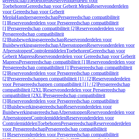
gereedschap
Toebehoren
Reserveonderdelen voor
Toebehoren
Gereedschap voor Geberit Mepla
Reserveonderdelen
voor Gereedschap voor Geberit
Mepla
Handpersgereedschap
Persgereedschap compatibiliteit
[1]
Reserveonderdelen voor Persgereedschap compatibiliteit
[1]
Persgereedschap compatibiliteit [2]
Reserveonderdelen voor
Persgereedschap compatibiliteit
[2]
Buisbewerkingsgereedschap
Reserveonderdelen voor
Buisbewerkingsgereedschap
Afpersstoppen
Reserveonderdelen voor
Afpersstoppen
Controlemiddelen
Toebehoren
Gereedschap voor
Geberit Mapress
Reserveonderdelen voor Gereedschap voor Geberit
Mapress
Persgereedschap compatibiliteit [1]
Reserveonderdelen voor
Persgereedschap compatibiliteit [1]
Persgereedschap compatibiliteit
[2]
Reserveonderdelen voor Persgereedschap compatibiliteit
[2]
Persgereedschappen compatibiliteit [1] / [2]
Reserveonderdelen
voor Persgereedschappen compatibiliteit [1] / [2]
Persgereedschap
compatibiliteit [2XL]
Reserveonderdelen voor Persgereedschap
compatibiliteit [2XL]
Persgereedschap compatibiliteit
[3]
Reserveonderdelen voor Persgereedschap compatibiliteit
[3]
Buisbewerkingsgereedschap
Reserveonderdelen voor
Buisbewerkingsgereedschap
Afpersstoppen
Reserveonderdelen voor
Afpersstoppen
Controlemiddelen
Reserveonderdelen voor
Controlemiddelen
Toebehoren
Persgereedschap
Reserveonderdelen
voor Persgereedschap
Persgereedschap compatibiliteit
[1]
Reserveonderdelen voor Persgereedschap compatibiliteit