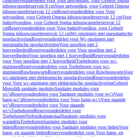
cm
Reserveonderdelen voor Voor netvoeding, voor Geberit Sigma
inbouwspoelreservoir 8 cm
Voor netvoeding, voor Geberit Omega
inbouwspoelreservoir 12 cm
Reserveonderdelen voor Voor
netvoeding, voor Geberit Omega inbouwspoelreservoir 12 cm
Voor
batterijvoeding, voor Geberit Sigma inbouwspoelreservoir 12
cm
Reserveonderdelen voor Voor batterijvoeding, voor Geberit
Sigma inbouwspoelreservoir 12 cm
Wc-sturingen met pneumatische
spoelactivering
Reserveonderdelen voor Wc-sturingen met
pneumatische spoelactivering
Voor spoeling met 2
hoeveelheden
Reserveonderdelen voor Voor spoeling met 2
hoeveelheden
Voor spoeling met 1 hoeveelheid
Reserveonderdelen
voor Voor spoeling met 1 hoeveelheid
Toebehoren voor wc-
sturingen
Reserveonderdelen voor Toebehoren voor wc-
sturingen
Ruwbouwsets
Reserveonderdelen voor Ruwbouwsets
Voor
wc-sturingen met elektronische spoelactivering
Reserveonderdelen
voor Voor wc-sturingen met elektronische spoelactivering
Geberit
Monolith sanitaire modules
Sanitaire modules voor
wc's
Reserveonderdelen voor Sanitaire modules voor wc's
Voor
hang-wc's
Reserveonderdelen voor Voor hang-wc's
Voor staande
wc's
Reserveonderdelen voor Voor staande
wc's
Toebehoren
Reserveonderdelen voor
Toebehoren
Verbruiksmateriaal
Sanitaire modules voor
wastafels
Toebehoren
Sanitaire modules voor
bidets
Reserveonderdelen voor Sanitaire modules voor bidets
Voor
hang- en staande bidets
Reserveonderdelen voor Voor hang- en