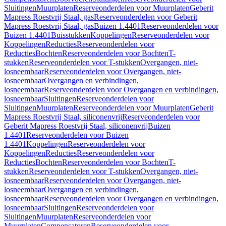
Sluitingen
Muurplaten
Reserveonderdelen voor Muurplaten
Geberit
Mapress Roestvrij Staal, gas
Reserveonderdelen voor Geberit
Mapress Roestvrij Staal, gas
Buizen 1.4401
Reserveonderdelen voor
Buizen 1.4401
Buisstukken
Koppelingen
Reserveonderdelen voor
Koppelingen
Reducties
Reserveonderdelen voor
Reducties
Bochten
Reserveonderdelen voor Bochten
T-
stukken
Reserveonderdelen voor T-stukken
Overgangen, niet-
losneembaar
Reserveonderdelen voor Overgangen, niet-
losneembaar
Overgangen en verbindingen,
losneembaar
Reserveonderdelen voor Overgangen en verbindingen,
losneembaar
Sluitingen
Reserveonderdelen voor
Sluitingen
Muurplaten
Reserveonderdelen voor Muurplaten
Geberit
Mapress Roestvrij Staal, siliconenvrij
Reserveonderdelen voor
Geberit Mapress Roestvrij Staal, siliconenvrij
Buizen
1.4401
Reserveonderdelen voor Buizen
1.4401
Koppelingen
Reserveonderdelen voor
Koppelingen
Reducties
Reserveonderdelen voor
Reducties
Bochten
Reserveonderdelen voor Bochten
T-
stukken
Reserveonderdelen voor T-stukken
Overgangen, niet-
losneembaar
Reserveonderdelen voor Overgangen, niet-
losneembaar
Overgangen en verbindingen,
losneembaar
Reserveonderdelen voor Overgangen en verbindingen,
losneembaar
Sluitingen
Reserveonderdelen voor
Sluitingen
Muurplaten
Reserveonderdelen voor
Muurplaten
Compensatoren
Reserveonderdelen voor