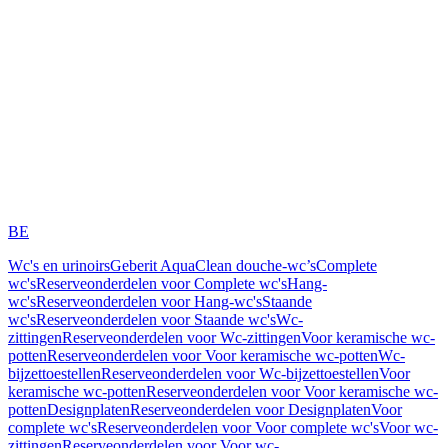
BE
Wc's en urinoirs
Geberit AquaClean douche-wc’s
Complete
wc's
Reserveonderdelen voor Complete wc's
Hang-
wc's
Reserveonderdelen voor Hang-wc's
Staande
wc's
Reserveonderdelen voor Staande wc's
Wc-
zittingen
Reserveonderdelen voor Wc-zittingen
Voor keramische wc-
potten
Reserveonderdelen voor Voor keramische wc-potten
Wc-
bijzettoestellen
Reserveonderdelen voor Wc-bijzettoestellen
Voor
keramische wc-potten
Reserveonderdelen voor Voor keramische wc-
potten
Designplaten
Reserveonderdelen voor Designplaten
Voor
complete wc's
Reserveonderdelen voor Voor complete wc's
Voor wc-
zittingen
Reserveonderdelen voor Voor wc-