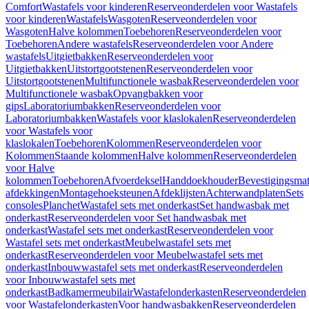
Comfort
Wastafels voor kinderen
Reserveonderdelen voor Wastafels
voor kinderen
Wastafels
Wasgoten
Reserveonderdelen voor
Wasgoten
Halve kolommen
Toebehoren
Reserveonderdelen voor
Toebehoren
Andere wastafels
Reserveonderdelen voor Andere
wastafels
Uitgietbakken
Reserveonderdelen voor
Uitgietbakken
Uitstortgootstenen
Reserveonderdelen voor
Uitstortgootstenen
Multifunctionele wasbak
Reserveonderdelen voor
Multifunctionele wasbak
Opvangbakken voor
gips
Laboratoriumbakken
Reserveonderdelen voor
Laboratoriumbakken
Wastafels voor klaslokalen
Reserveonderdelen
voor Wastafels voor
klaslokalen
Toebehoren
Kolommen
Reserveonderdelen voor
Kolommen
Staande kolommen
Halve kolommen
Reserveonderdelen
voor Halve
kolommen
Toebehoren
Afvoerdeksel
Handdoekhouder
Bevestigingsmat
afdekkingen
Montagehoeksteunen
Afdeklijsten
Achterwandplaten
Sets
consoles
Planchet
Wastafel sets met onderkast
Set handwasbak met
onderkast
Reserveonderdelen voor Set handwasbak met
onderkast
Wastafel sets met onderkast
Reserveonderdelen voor
Wastafel sets met onderkast
Meubelwastafel sets met
onderkast
Reserveonderdelen voor Meubelwastafel sets met
onderkast
Inbouwwastafel sets met onderkast
Reserveonderdelen
voor Inbouwwastafel sets met
onderkast
Badkamermeubilair
Wastafelonderkasten
Reserveonderdelen
voor Wastafelonderkasten
Voor handwasbakken
Reserveonderdelen