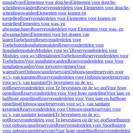
muurafvoer
Elementen voor douches
Elementen voor douche-
scheidingswanden
Reserveonderdelen voor Elementen voor douche-
scheidingswanden
Elementen voor kranen en
toestellen
Reserveonderdelen voor Elementen voor kranen en
toestellen
Elementen voor was- en
afwasmachines
Reserveonderdelen voor Elementen voor was- en
afwasmachines
Elementen voor het dragen van
lasten
Toebehoren
Reserveonderdelen voor
Toebehoren
Installatiemodules
Reserveonderdelen voor
Installatiemodules
Modules voor wc's
Reserveonderdelen voor
Modules voor wc's
Beplatingen
Toebehoren
Reserveonderdelen voor
Toebehoren
Voor installatiewanden
Reserveonderdelen voor Voor
installatiewanden
Voor toevoersystemen
Voor
waterafvoer
Opbouwspoelreservoirs
Opbouwspoelreservoirs voor
wc's, van kunststof
Reserveonderdelen voor Opbouwspoelreservoirs
voor wc's, van kunststof
Te bevestigen op de wc-
pot
Reserveonderdelen voor Te bevestigen op de wc-pot
Voor hoge
opstelling
Reserveonderdelen voor Voor hoge opstelling
Voor lage en
halfhoge opstelling
Reserveonderdelen voor Voor lage en halfhoge
opstelling
Opbouwspoelreservoirs voor wc's, van sanitaire
keramiek
Reserveonderdelen voor Opbouwspoelreservoirs voor
wc's, van sanitaire keramiek
Te bevestigen op de wc-
pot
Reserveonderdelen voor Te bevestigen op de wc-pot
Spoelbuizen
voor opbouwspoelreservoirs
Reserveonderdelen voor Spoelbuizen
voor opbouwspoelreservoirs
Voor hoge opstelling
Reserveonderdelen