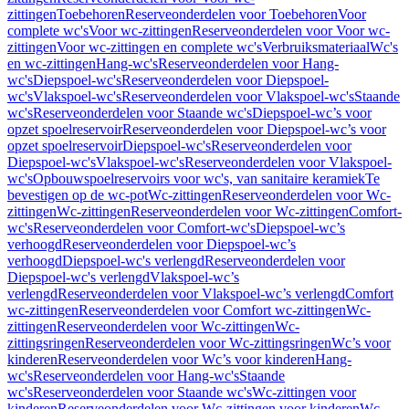
zittingen
Toebehoren
Reserveonderdelen voor Toebehoren
Voor
complete wc's
Voor wc-zittingen
Reserveonderdelen voor Voor wc-
zittingen
Voor wc-zittingen en complete wc's
Verbruiksmateriaal
Wc's
en wc-zittingen
Hang-wc's
Reserveonderdelen voor Hang-
wc's
Diepspoel-wc's
Reserveonderdelen voor Diepspoel-
wc's
Vlakspoel-wc's
Reserveonderdelen voor Vlakspoel-wc's
Staande
wc's
Reserveonderdelen voor Staande wc's
Diepspoel-wc’s voor
opzet spoelreservoir
Reserveonderdelen voor Diepspoel-wc’s voor
opzet spoelreservoir
Diepspoel-wc's
Reserveonderdelen voor
Diepspoel-wc's
Vlakspoel-wc's
Reserveonderdelen voor Vlakspoel-
wc's
Opbouwspoelreservoirs voor wc's, van sanitaire keramiek
Te
bevestigen op de wc-pot
Wc-zittingen
Reserveonderdelen voor Wc-
zittingen
Wc-zittingen
Reserveonderdelen voor Wc-zittingen
Comfort-
wc's
Reserveonderdelen voor Comfort-wc's
Diepspoel-wc’s
verhoogd
Reserveonderdelen voor Diepspoel-wc’s
verhoogd
Diepspoel-wc's verlengd
Reserveonderdelen voor
Diepspoel-wc's verlengd
Vlakspoel-wc’s
verlengd
Reserveonderdelen voor Vlakspoel-wc’s verlengd
Comfort
wc-zittingen
Reserveonderdelen voor Comfort wc-zittingen
Wc-
zittingen
Reserveonderdelen voor Wc-zittingen
Wc-
zittingsringen
Reserveonderdelen voor Wc-zittingsringen
Wc’s voor
kinderen
Reserveonderdelen voor Wc’s voor kinderen
Hang-
wc's
Reserveonderdelen voor Hang-wc's
Staande
wc's
Reserveonderdelen voor Staande wc's
Wc-zittingen voor
kinderen
Reserveonderdelen voor Wc-zittingen voor kinderen
Wc-