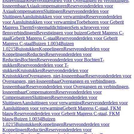
losneembaar
Reserveonderdelen voor Overgangen en verbindingen,
losneembaar
Axiaalcompensatoren
Reserveonderdelen voor
Axiaalcompensatoren
Sluitingen
Reserveonderdelen voor
Sluitingen
Aansluitstukken voor verwarming
Reserveonderdelen
voor Aansluitstukken voor verwarming
Toebehoren voor Geberit
Mapress Therm
Systeemafdichtingen
Sets schroeven voor
flensverbindingen
Bevestigingen voor buizen
Geberit Mapress C-
staal
Geberit Mapress C-staal
Reserveonderdelen voor Geberit
Mapress C-staal
Buizen 1.0034
Buizen
1.0215
Buisstukken
Koppelingen
Reserveonderdelen voor
Koppelingen
Reducties
Reserveonderdelen voor
Reducties
Bochten
Reserveonderdelen voor Bochten
T-
stukken
Reserveonderdelen voor T-
stukken
Kruisstukken
Reserveonderdelen voor
Kruisstukken
Overgangen, niet-losneembaar
Reserveonderdelen voor
Overgangen, niet-losneembaar
Overgangen en verbindingen,
losneembaar
Reserveonderdelen voor Overgangen en verbindingen,
losneembaar
Compensatoren
Reserveonderdelen voor
Compensatoren
Sluitingen
Reserveonderdelen voor
Sluitingen
Aansluitingen voor verwarming
Reserveonderdelen voor
Aansluitingen voor verwarming
Geberit Mapress C-staal, FKM
blauw
Reserveonderdelen voor Geberit Mapress C-staal, FKM
blauw
Buizen 1.0034
Buizen
1.0215
Buisstukken
Koppelingen
Reserveonderdelen voor
Koppelingen
Reducties
Reserveonderdelen voor