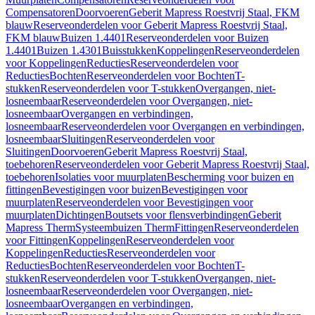
Compensatoren
Doorvoeren
Geberit Mapress Roestvrij Staal, FKM
blauw
Reserveonderdelen voor Geberit Mapress Roestvrij Staal,
FKM blauw
Buizen 1.4401
Reserveonderdelen voor Buizen
1.4401
Buizen 1.4301
Buisstukken
Koppelingen
Reserveonderdelen
voor Koppelingen
Reducties
Reserveonderdelen voor
Reducties
Bochten
Reserveonderdelen voor Bochten
T-
stukken
Reserveonderdelen voor T-stukken
Overgangen, niet-
losneembaar
Reserveonderdelen voor Overgangen, niet-
losneembaar
Overgangen en verbindingen,
losneembaar
Reserveonderdelen voor Overgangen en verbindingen,
losneembaar
Sluitingen
Reserveonderdelen voor
Sluitingen
Doorvoeren
Geberit Mapress Roestvrij Staal,
toebehoren
Reserveonderdelen voor Geberit Mapress Roestvrij Staal,
toebehoren
Isolaties voor muurplaten
Bescherming voor buizen en
fittingen
Bevestigingen voor buizen
Bevestigingen voor
muurplaten
Reserveonderdelen voor Bevestigingen voor
muurplaten
Dichtingen
Boutsets voor flensverbindingen
Geberit
Mapress Therm
Systeembuizen Therm
Fittingen
Reserveonderdelen
voor Fittingen
Koppelingen
Reserveonderdelen voor
Koppelingen
Reducties
Reserveonderdelen voor
Reducties
Bochten
Reserveonderdelen voor Bochten
T-
stukken
Reserveonderdelen voor T-stukken
Overgangen, niet-
losneembaar
Reserveonderdelen voor Overgangen, niet-
losneembaar
Overgangen en verbindingen,