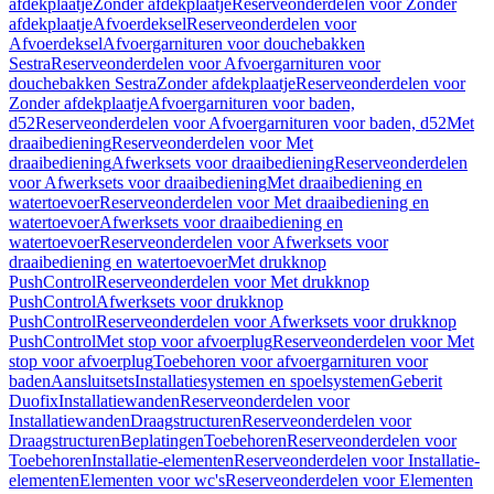
afdekplaatje
Zonder afdekplaatje
Reserveonderdelen voor Zonder
afdekplaatje
Afvoerdeksel
Reserveonderdelen voor
Afvoerdeksel
Afvoergarnituren voor douchebakken
Sestra
Reserveonderdelen voor Afvoergarnituren voor
douchebakken Sestra
Zonder afdekplaatje
Reserveonderdelen voor
Zonder afdekplaatje
Afvoergarnituren voor baden,
d52
Reserveonderdelen voor Afvoergarnituren voor baden, d52
Met
draaibediening
Reserveonderdelen voor Met
draaibediening
Afwerksets voor draaibediening
Reserveonderdelen
voor Afwerksets voor draaibediening
Met draaibediening en
watertoevoer
Reserveonderdelen voor Met draaibediening en
watertoevoer
Afwerksets voor draaibediening en
watertoevoer
Reserveonderdelen voor Afwerksets voor
draaibediening en watertoevoer
Met drukknop
PushControl
Reserveonderdelen voor Met drukknop
PushControl
Afwerksets voor drukknop
PushControl
Reserveonderdelen voor Afwerksets voor drukknop
PushControl
Met stop voor afvoerplug
Reserveonderdelen voor Met
stop voor afvoerplug
Toebehoren voor afvoergarnituren voor
baden
Aansluitsets
Installatiesystemen en spoelsystemen
Geberit
Duofix
Installatiewanden
Reserveonderdelen voor
Installatiewanden
Draagstructuren
Reserveonderdelen voor
Draagstructuren
Beplatingen
Toebehoren
Reserveonderdelen voor
Toebehoren
Installatie-elementen
Reserveonderdelen voor Installatie-
elementen
Elementen voor wc's
Reserveonderdelen voor Elementen