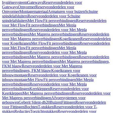
hygiënesysteem
Gateways
Reserveonderdelen voor
Gateways
Omvormer
Reserveonderdelen voor
Omvormer
Montagemateriaal
Armaturen voor buizen
Schuine
spindelafsluiters
Reserveonderdelen voor Schuine
spindelafsluiters
Met FlowFit persverbindingen
Reserveonderdelen
voor Met FlowFit persverbindingen
Met Mepla
persverbindingen
Reserveonderdelen voor Met Mepla
persverbindingen
Met Mapress persverbindingen
Reserveonderdelen
voor Met Mapress persverbindingen
Kogelkranen
Reserveonderdelen
voor Kogelkranen
Met FlowFit persverbindingen
Reserveonderdelen
voor Met FlowFit persverbindingen
Met Mepla
persverbindingen
Reserveonderdelen voor Met Mepla
persverbindingen
Met Mapress persverbindingen
Reserveonderdelen
voor Met Mapress persverbindingen
Met Mapress persverbindingen,
FKM blauw
Reserveonderdelen voor Met Mapress
persverbindingen, FKM blauw
Kogelkranen voor
inbouwmontage
Reserveonderdelen voor Kogelkranen voor
inbouwmontage
Met FlowFit persverbindingen
Met Mepla
persverbindingen
Reserveonderdelen voor Met Mepla
persverbindingen
Keerkleppen
Reserveonderdelen voor
Keerkleppen
Met Mapress persverbindingen
Reserveonderdelen voor
Met Mapress persverbindingen
Afvoersystemen voor
gebouwen
Geberit Silent-db20
Buizen
Fittingen
Reserveonderdelen
voor Fittingen
Bochten
T-stukken
Reserveonderdelen voor T-
stukken
Reducties
Toezichtsstukken
Reserveonderdelen voor