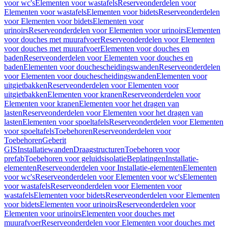
voor wc's
Elementen voor wastafels
Reserveonderdelen voor
Elementen voor wastafels
Elementen voor bidets
Reserveonderdelen
voor Elementen voor bidets
Elementen voor
urinoirs
Reserveonderdelen voor Elementen voor urinoirs
Elementen
voor douches met muurafvoer
Reserveonderdelen voor Elementen
voor douches met muurafvoer
Elementen voor douches en
baden
Reserveonderdelen voor Elementen voor douches en
baden
Elementen voor douchescheidingswanden
Reserveonderdelen
voor Elementen voor douchescheidingswanden
Elementen voor
uitgietbakken
Reserveonderdelen voor Elementen voor
uitgietbakken
Elementen voor kranen
Reserveonderdelen voor
Elementen voor kranen
Elementen voor het dragen van
lasten
Reserveonderdelen voor Elementen voor het dragen van
lasten
Elementen voor spoeltafels
Reserveonderdelen voor Elementen
voor spoeltafels
Toebehoren
Reserveonderdelen voor
Toebehoren
Geberit
GIS
Installatiewanden
Draagstructuren
Toebehoren voor
prefab
Toebehoren voor geluidsisolatie
Beplatingen
Installatie-
elementen
Reserveonderdelen voor Installatie-elementen
Elementen
voor wc's
Reserveonderdelen voor Elementen voor wc's
Elementen
voor wastafels
Reserveonderdelen voor Elementen voor
wastafels
Elementen voor bidets
Reserveonderdelen voor Elementen
voor bidets
Elementen voor urinoirs
Reserveonderdelen voor
Elementen voor urinoirs
Elementen voor douches met
muurafvoer
Reserveonderdelen voor Elementen voor douches met