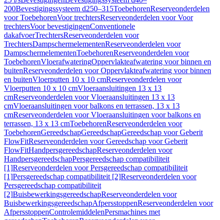
200
Bevestigingssysteem d250–315
Toebehoren
Reserveonderdelen
voor Toebehoren
Voor trechters
Reserveonderdelen voor Voor
trechters
Voor bevestigingen
Conventionele
dakafvoer
Trechters
Reserveonderdelen voor
Trechters
Dampschermelementen
Reserveonderdelen voor
Dampschermelementen
Toebehoren
Reserveonderdelen voor
Toebehoren
Vloerafwatering
Oppervlakteafwatering voor binnen en
buiten
Reserveonderdelen voor Oppervlakteafwatering voor binnen
en buiten
Vloerputten 10 x 10 cm
Reserveonderdelen voor
Vloerputten 10 x 10 cm
Vloeraansluitingen 13 x 13
cm
Reserveonderdelen voor Vloeraansluitingen 13 x 13
cm
Vloeraansluitingen voor balkons en terrassen, 13 x 13
cm
Reserveonderdelen voor Vloeraansluitingen voor balkons en
terrassen, 13 x 13 cm
Toebehoren
Reserveonderdelen voor
Toebehoren
Gereedschap
Gereedschap
Gereedschap voor Geberit
FlowFit
Reserveonderdelen voor Gereedschap voor Geberit
FlowFit
Handpersgereedschap
Reserveonderdelen voor
Handpersgereedschap
Persgereedschap compatibiliteit
[1]
Reserveonderdelen voor Persgereedschap compatibiliteit
[1]
Persgereedschap compatibiliteit [2]
Reserveonderdelen voor
Persgereedschap compatibiliteit
[2]
Buisbewerkingsgereedschap
Reserveonderdelen voor
Buisbewerkingsgereedschap
Afpersstoppen
Reserveonderdelen voor
Afpersstoppen
Controlemiddelen
Persmachines met