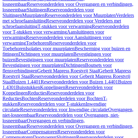
losneembaar
Reserveonderdelen voor Overgangen en verbindingen,
losneembaar
Sluitingen
Reserveonderdelen voor
Sluitingen
Muurplaten
Reserveonderdelen voor Muurplaten
Verdelers
met schroefaansluiting
Reserveonderdelen voor Verdelers met
schroefaansluiting
T-stukken voor verwarming
Reserveonderdelen
voor T-stukken voor verwarming
Aansluitingen voor
verwarming
Reserveonderdelen voor Aansluitingen voor
verwarming
Toebehoren
Reserveonderdelen voor
Toebehoren
Isolaties voor muurplaten
Bescherming voor buizen en
fittingen
Dichtingen voor muurplaten
Bevestigingen voor
buizen
Bevestigingen voor muurplaten
Reserveonderdelen voor
Bevestigingen voor muurplaten
Dichtingen
Boutsets voor
flensverbindingen
Geberit Mapress Roestvrij Staal
Geberit Mapress
Roestvrij Staal
Reserveonderdelen voor Geberit Mapress Roestvrij
Staal
Buizen 1.4401
Reserveonderdelen voor Buizen 1.4401
Buizen
1.4301
Buisstukken
Koppelingen
Reserveonderdelen voor
Koppelingen
Reducties
Reserveonderdelen voor
Reducties
Bochten
Reserveonderdelen voor Bochten
T-
stukken
Reserveonderdelen voor T-stukken
Inwendige
circulatie
Reserveonderdelen voor Inwendige circulatie
Overgangen,
niet-losneembaar
Reserveonderdelen voor Overgangen, niet-
losneembaar
Overgangen en verbindingen,
losneembaar
Reserveonderdelen voor Overgangen en verbindingen,
losneembaar
Compensatoren
Reserveonderdelen voor
Compensatoren
Doorvoeren
Sluitingen
Reserveonderdelen voor