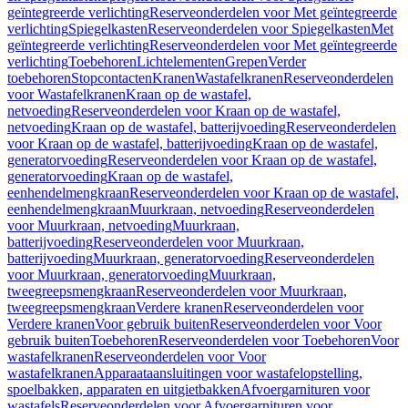
geïntegreerde verlichting
Reserveonderdelen voor Met geïntegreerde
verlichting
Spiegelkasten
Reserveonderdelen voor Spiegelkasten
Met
geïntegreerde verlichting
Reserveonderdelen voor Met geïntegreerde
verlichting
Toebehoren
Lichtelementen
Grepen
Verder
toebehoren
Stopcontacten
Kranen
Wastafelkranen
Reserveonderdelen
voor Wastafelkranen
Kraan op de wastafel,
netvoeding
Reserveonderdelen voor Kraan op de wastafel,
netvoeding
Kraan op de wastafel, batterijvoeding
Reserveonderdelen
voor Kraan op de wastafel, batterijvoeding
Kraan op de wastafel,
generatorvoeding
Reserveonderdelen voor Kraan op de wastafel,
generatorvoeding
Kraan op de wastafel,
eenhendelmengkraan
Reserveonderdelen voor Kraan op de wastafel,
eenhendelmengkraan
Muurkraan, netvoeding
Reserveonderdelen
voor Muurkraan, netvoeding
Muurkraan,
batterijvoeding
Reserveonderdelen voor Muurkraan,
batterijvoeding
Muurkraan, generatorvoeding
Reserveonderdelen
voor Muurkraan, generatorvoeding
Muurkraan,
tweegreepsmengkraan
Reserveonderdelen voor Muurkraan,
tweegreepsmengkraan
Verdere kranen
Reserveonderdelen voor
Verdere kranen
Voor gebruik buiten
Reserveonderdelen voor Voor
gebruik buiten
Toebehoren
Reserveonderdelen voor Toebehoren
Voor
wastafelkranen
Reserveonderdelen voor Voor
wastafelkranen
Apparaataansluitingen voor wastafelopstelling,
spoelbakken, apparaten en uitgietbakken
Afvoergarnituren voor
wastafels
Reserveonderdelen voor Afvoergarnituren voor