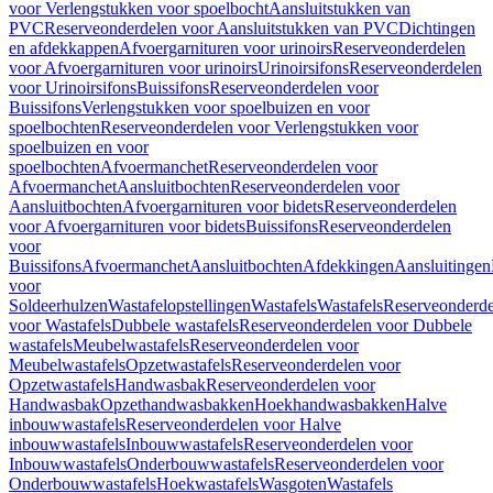
voor Verlengstukken voor spoelbocht
Aansluitstukken van
PVC
Reserveonderdelen voor Aansluitstukken van PVC
Dichtingen
en afdekkappen
Afvoergarnituren voor urinoirs
Reserveonderdelen
voor Afvoergarnituren voor urinoirs
Urinoirsifons
Reserveonderdelen
voor Urinoirsifons
Buissifons
Reserveonderdelen voor
Buissifons
Verlengstukken voor spoelbuizen en voor
spoelbochten
Reserveonderdelen voor Verlengstukken voor
spoelbuizen en voor
spoelbochten
Afvoermanchet
Reserveonderdelen voor
Afvoermanchet
Aansluitbochten
Reserveonderdelen voor
Aansluitbochten
Afvoergarnituren voor bidets
Reserveonderdelen
voor Afvoergarnituren voor bidets
Buissifons
Reserveonderdelen
voor
Buissifons
Afvoermanchet
Aansluitbochten
Afdekkingen
Aansluitingen
voor
Soldeerhulzen
Wastafelopstellingen
Wastafels
Wastafels
Reserveonderde
voor Wastafels
Dubbele wastafels
Reserveonderdelen voor Dubbele
wastafels
Meubelwastafels
Reserveonderdelen voor
Meubelwastafels
Opzetwastafels
Reserveonderdelen voor
Opzetwastafels
Handwasbak
Reserveonderdelen voor
Handwasbak
Opzethandwasbakken
Hoekhandwasbakken
Halve
inbouwwastafels
Reserveonderdelen voor Halve
inbouwwastafels
Inbouwwastafels
Reserveonderdelen voor
Inbouwwastafels
Onderbouwwastafels
Reserveonderdelen voor
Onderbouwwastafels
Hoekwastafels
Wasgoten
Wastafels