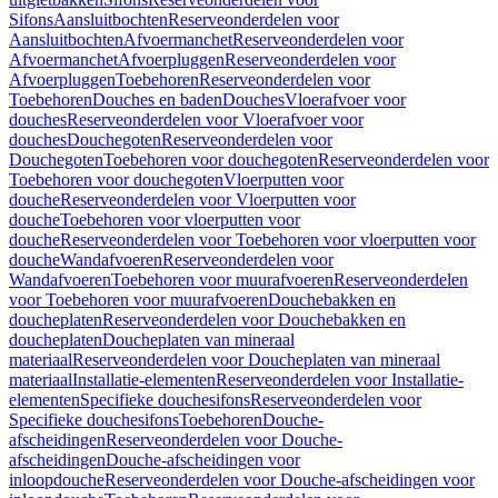
Sifons
Aansluitbochten
Reserveonderdelen voor
Aansluitbochten
Afvoermanchet
Reserveonderdelen voor
Afvoermanchet
Afvoerpluggen
Reserveonderdelen voor
Afvoerpluggen
Toebehoren
Reserveonderdelen voor
Toebehoren
Douches en baden
Douches
Vloerafvoer voor
douches
Reserveonderdelen voor Vloerafvoer voor
douches
Douchegoten
Reserveonderdelen voor
Douchegoten
Toebehoren voor douchegoten
Reserveonderdelen voor
Toebehoren voor douchegoten
Vloerputten voor
douche
Reserveonderdelen voor Vloerputten voor
douche
Toebehoren voor vloerputten voor
douche
Reserveonderdelen voor Toebehoren voor vloerputten voor
douche
Wandafvoeren
Reserveonderdelen voor
Wandafvoeren
Toebehoren voor muurafvoeren
Reserveonderdelen
voor Toebehoren voor muurafvoeren
Douchebakken en
doucheplaten
Reserveonderdelen voor Douchebakken en
doucheplaten
Doucheplaten van mineraal
materiaal
Reserveonderdelen voor Doucheplaten van mineraal
materiaal
Installatie-elementen
Reserveonderdelen voor Installatie-
elementen
Specifieke douchesifons
Reserveonderdelen voor
Specifieke douchesifons
Toebehoren
Douche-
afscheidingen
Reserveonderdelen voor Douche-
afscheidingen
Douche-afscheidingen voor
inloopdouche
Reserveonderdelen voor Douche-afscheidingen voor