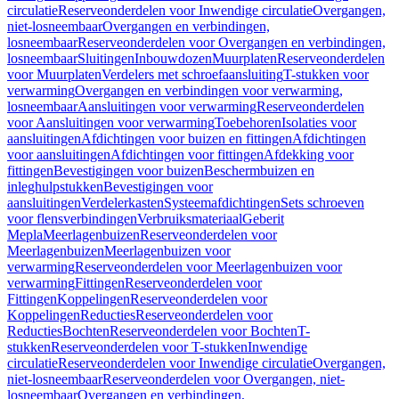
circulatie
Reserveonderdelen voor Inwendige circulatie
Overgangen,
niet-losneembaar
Overgangen en verbindingen,
losneembaar
Reserveonderdelen voor Overgangen en verbindingen,
losneembaar
Sluitingen
Inbouwdozen
Muurplaten
Reserveonderdelen
voor Muurplaten
Verdelers met schroefaansluiting
T-stukken voor
verwarming
Overgangen en verbindingen voor verwarming,
losneembaar
Aansluitingen voor verwarming
Reserveonderdelen
voor Aansluitingen voor verwarming
Toebehoren
Isolaties voor
aansluitingen
Afdichtingen voor buizen en fittingen
Afdichtingen
voor aansluitingen
Afdichtingen voor fittingen
Afdekking voor
fittingen
Bevestigingen voor buizen
Beschermbuizen en
inleghulpstukken
Bevestigingen voor
aansluitingen
Verdelerkasten
Systeemafdichtingen
Sets schroeven
voor flensverbindingen
Verbruiksmateriaal
Geberit
Mepla
Meerlagenbuizen
Reserveonderdelen voor
Meerlagenbuizen
Meerlagenbuizen voor
verwarming
Reserveonderdelen voor Meerlagenbuizen voor
verwarming
Fittingen
Reserveonderdelen voor
Fittingen
Koppelingen
Reserveonderdelen voor
Koppelingen
Reducties
Reserveonderdelen voor
Reducties
Bochten
Reserveonderdelen voor Bochten
T-
stukken
Reserveonderdelen voor T-stukken
Inwendige
circulatie
Reserveonderdelen voor Inwendige circulatie
Overgangen,
niet-losneembaar
Reserveonderdelen voor Overgangen, niet-
losneembaar
Overgangen en verbindingen,