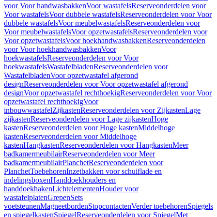
voor Voor handwasbakken
Voor wastafels
Reserveonderdelen voor
Voor wastafels
Voor dubbele wastafels
Reserveonderdelen voor Voor
dubbele wastafels
Voor meubelwastafels
Reserveonderdelen voor
Voor meubelwastafels
Voor opzetwastafels
Reserveonderdelen voor
Voor opzetwastafels
Voor hoekhandwasbakken
Reserveonderdelen
voor Voor hoekhandwasbakken
Voor
hoekwastafels
Reserveonderdelen voor Voor
hoekwastafels
Wastafelbladen
Reserveonderdelen voor
Wastafelbladen
Voor opzetwastafel afgerond
design
Reserveonderdelen voor Voor opzetwastafel afgerond
design
Voor opzetwastafel rechthoekig
Reserveonderdelen voor Voor
opzetwastafel rechthoekig
Voor
inbouwwastafel
Zijkasten
Reserveonderdelen voor Zijkasten
Lage
zijkasten
Reserveonderdelen voor Lage zijkasten
Hoge
kasten
Reserveonderdelen voor Hoge kasten
Middelhoge
kasten
Reserveonderdelen voor Middelhoge
kasten
Hangkasten
Reserveonderdelen voor Hangkasten
Meer
badkamermeubilair
Reserveonderdelen voor Meer
badkamermeubilair
Planchet
Reserveonderdelen voor
Planchet
Toebehoren
Inzetbakken voor schuiflade en
indelingsboxen
Handdoekhouders en
handdoekhaken
Lichtelementen
Houder voor
wastafelplaten
Grepen
Sets
voetsteunen
Magneetborden
Stopcontacten
Verder toebehoren
Spiegels
en spiegelkasten
Spiegel
Reserveonderdelen voor Spiegel
Met