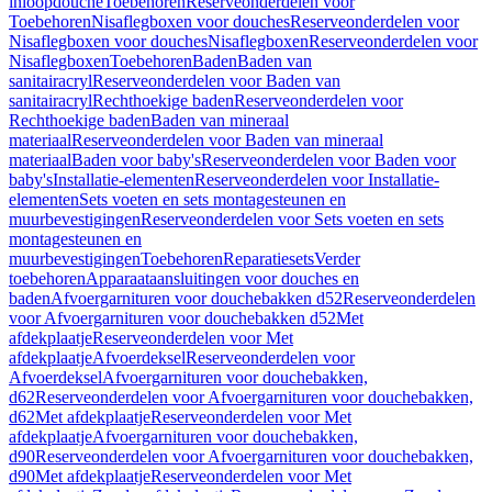
inloopdouche
Toebehoren
Reserveonderdelen voor
Toebehoren
Nisaflegboxen voor douches
Reserveonderdelen voor
Nisaflegboxen voor douches
Nisaflegboxen
Reserveonderdelen voor
Nisaflegboxen
Toebehoren
Baden
Baden van
sanitairacryl
Reserveonderdelen voor Baden van
sanitairacryl
Rechthoekige baden
Reserveonderdelen voor
Rechthoekige baden
Baden van mineraal
materiaal
Reserveonderdelen voor Baden van mineraal
materiaal
Baden voor baby's
Reserveonderdelen voor Baden voor
baby's
Installatie-elementen
Reserveonderdelen voor Installatie-
elementen
Sets voeten en sets montagesteunen en
muurbevestigingen
Reserveonderdelen voor Sets voeten en sets
montagesteunen en
muurbevestigingen
Toebehoren
Reparatiesets
Verder
toebehoren
Apparaataansluitingen voor douches en
baden
Afvoergarnituren voor douchebakken d52
Reserveonderdelen
voor Afvoergarnituren voor douchebakken d52
Met
afdekplaatje
Reserveonderdelen voor Met
afdekplaatje
Afvoerdeksel
Reserveonderdelen voor
Afvoerdeksel
Afvoergarnituren voor douchebakken,
d62
Reserveonderdelen voor Afvoergarnituren voor douchebakken,
d62
Met afdekplaatje
Reserveonderdelen voor Met
afdekplaatje
Afvoergarnituren voor douchebakken,
d90
Reserveonderdelen voor Afvoergarnituren voor douchebakken,
d90
Met afdekplaatje
Reserveonderdelen voor Met