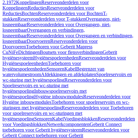
2.1972
Koppelingen
Reserveonderdelen voor
Koppelingen
Reducties
Reserveonderdelen voor
Reducties
Bochten
Reserveonderdelen voor Bochten
T-
stukken
Reserveonderdelen voor T-stukken
Overgangen, niet-
losneembaar
Reserveonderdelen voor Overgangen, niet-
losneembaar
Overgangen en verbindingen,
losneembaar
Reserveonderdelen voor Overgangen en verbindingen,
losneembaar
Doorvoeren
Reserveonderdelen voor
Doorvoeren
Toebehoren voor Geberit Mapress
CuNiFe
Dichtingen
Boutsets voor flensverbindingen
Geberit
hygiënesysteem
Hygiënespoeleenheden
Reserveonderdelen voor
Hygiënespoeleenheden
Toebehoren voor
hygiënespoeleenheden
Sensoren
Kabel
Begrenzer van
watervolumestroom
Afdekkingen en afdekplaten
Spoelreservoirs en
wc-sturing met hygiënespoeling
Reserveonderdelen voor
Spoelreservoirs en wc-sturing met
hygiënespoeling
Inbouwspoelreservoirs met
hygiënespoeling
Hygiëne inbouwmodules
Reserveonderdelen voor
Hygiëne inbouwmodules
Toebehoren voor spoelreservoirs en wc-
sturingen met hygiënespoeling
Reserveonderdelen voor Toebehoren
voor spoelreservoirs en wc-sturingen met
hygiënespoeling
Sensoren
Kabel
Voedingsblokken
Reserveonderdelen
voor Voedingsblokken
Netwerkcomponenten
Geberit Connect
toebehoren voor Geberit hygiënesysteem
Reserveonderdelen voor
Geberit Connect toebehoren voor Geberit