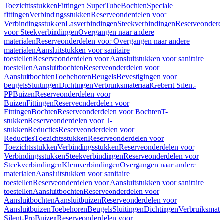
Toezichtsstukken
Fittingen SuperTube
Bochten
Speciale
fittingen
Verbindingsstukken
Reserveonderdelen voor
Verbindingsstukken
Lasverbindingen
Steekverbindingen
Reserveonder
voor Steekverbindingen
Overgangen naar andere
materialen
Reserveonderdelen voor Overgangen naar andere
materialen
Aansluitstukken voor sanitaire
toestellen
Reserveonderdelen voor Aansluitstukken voor sanitaire
toestellen
Aansluitbochten
Reserveonderdelen voor
Aansluitbochten
Toebehoren
Beugels
Bevestigingen voor
beugels
Sluitingen
Dichtingen
Verbruiksmateriaal
Geberit Silent-
PP
Buizen
Reserveonderdelen voor
Buizen
Fittingen
Reserveonderdelen voor
Fittingen
Bochten
Reserveonderdelen voor Bochten
T-
stukken
Reserveonderdelen voor T-
stukken
Reducties
Reserveonderdelen voor
Reducties
Toezichtsstukken
Reserveonderdelen voor
Toezichtsstukken
Verbindingsstukken
Reserveonderdelen voor
Verbindingsstukken
Steekverbindingen
Reserveonderdelen voor
Steekverbindingen
Klemverbindingen
Overgangen naar andere
materialen
Aansluitstukken voor sanitaire
toestellen
Reserveonderdelen voor Aansluitstukken voor sanitaire
toestellen
Aansluitbochten
Reserveonderdelen voor
Aansluitbochten
Aansluitbuizen
Reserveonderdelen voor
Aansluitbuizen
Toebehoren
Beugels
Sluitingen
Dichtingen
Verbruiksmat
Silent-Pro
Buizen
Reserveonderdelen voor