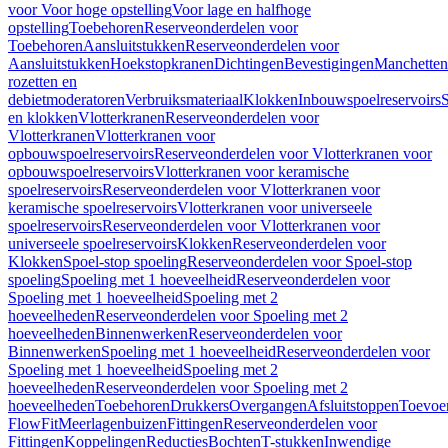
voor Voor hoge opstelling
Voor lage en halfhoge
opstelling
Toebehoren
Reserveonderdelen voor
Toebehoren
Aansluitstukken
Reserveonderdelen voor
Aansluitstukken
Hoekstopkranen
Dichtingen
Bevestigingen
Manchetten
rozetten en
debietmoderatoren
Verbruiksmateriaal
Klokken
Inbouwspoelreservoirs
en klokken
Vlotterkranen
Reserveonderdelen voor
Vlotterkranen
Vlotterkranen voor
opbouwspoelreservoirs
Reserveonderdelen voor Vlotterkranen voor
opbouwspoelreservoirs
Vlotterkranen voor keramische
spoelreservoirs
Reserveonderdelen voor Vlotterkranen voor
keramische spoelreservoirs
Vlotterkranen voor universeele
spoelreservoirs
Reserveonderdelen voor Vlotterkranen voor
universeele spoelreservoirs
Klokken
Reserveonderdelen voor
Klokken
Spoel-stop spoeling
Reserveonderdelen voor Spoel-stop
spoeling
Spoeling met 1 hoeveelheid
Reserveonderdelen voor
Spoeling met 1 hoeveelheid
Spoeling met 2
hoeveelheden
Reserveonderdelen voor Spoeling met 2
hoeveelheden
Binnenwerken
Reserveonderdelen voor
Binnenwerken
Spoeling met 1 hoeveelheid
Reserveonderdelen voor
Spoeling met 1 hoeveelheid
Spoeling met 2
hoeveelheden
Reserveonderdelen voor Spoeling met 2
hoeveelheden
Toebehoren
Drukkers
Overgangen
Afsluitstoppen
Toevoe
FlowFit
Meerlagenbuizen
Fittingen
Reserveonderdelen voor
Fittingen
Koppelingen
Reducties
Bochten
T-stukken
Inwendige