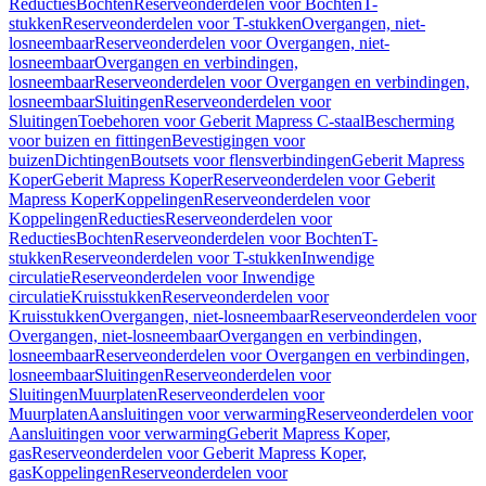
Reducties
Bochten
Reserveonderdelen voor Bochten
T-
stukken
Reserveonderdelen voor T-stukken
Overgangen, niet-
losneembaar
Reserveonderdelen voor Overgangen, niet-
losneembaar
Overgangen en verbindingen,
losneembaar
Reserveonderdelen voor Overgangen en verbindingen,
losneembaar
Sluitingen
Reserveonderdelen voor
Sluitingen
Toebehoren voor Geberit Mapress C-staal
Bescherming
voor buizen en fittingen
Bevestigingen voor
buizen
Dichtingen
Boutsets voor flensverbindingen
Geberit Mapress
Koper
Geberit Mapress Koper
Reserveonderdelen voor Geberit
Mapress Koper
Koppelingen
Reserveonderdelen voor
Koppelingen
Reducties
Reserveonderdelen voor
Reducties
Bochten
Reserveonderdelen voor Bochten
T-
stukken
Reserveonderdelen voor T-stukken
Inwendige
circulatie
Reserveonderdelen voor Inwendige
circulatie
Kruisstukken
Reserveonderdelen voor
Kruisstukken
Overgangen, niet-losneembaar
Reserveonderdelen voor
Overgangen, niet-losneembaar
Overgangen en verbindingen,
losneembaar
Reserveonderdelen voor Overgangen en verbindingen,
losneembaar
Sluitingen
Reserveonderdelen voor
Sluitingen
Muurplaten
Reserveonderdelen voor
Muurplaten
Aansluitingen voor verwarming
Reserveonderdelen voor
Aansluitingen voor verwarming
Geberit Mapress Koper,
gas
Reserveonderdelen voor Geberit Mapress Koper,
gas
Koppelingen
Reserveonderdelen voor