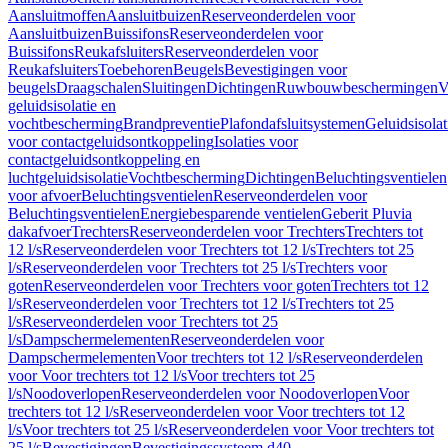
Aansluitmoffen
Aansluitbuizen
Reserveonderdelen voor
Aansluitbuizen
Buissifons
Reserveonderdelen voor
Buissifons
Reukafsluiters
Reserveonderdelen voor
Reukafsluiters
Toebehoren
Beugels
Bevestigingen voor
beugels
Draagschalen
Sluitingen
Dichtingen
Ruwbouwbeschermingen
V
geluidsisolatie en
vochtbescherming
Brandpreventie
Plafondafsluitsystemen
Geluidsisolat
voor contactgeluidsontkoppeling
Isolaties voor
contactgeluidsontkoppeling en
luchtgeluidsisolatie
Vochtbescherming
Dichtingen
Beluchtingsventielen
voor afvoer
Beluchtingsventielen
Reserveonderdelen voor
Beluchtingsventielen
Energiebesparende ventielen
Geberit Pluvia
dakafvoer
Trechters
Reserveonderdelen voor Trechters
Trechters tot
12 l/s
Reserveonderdelen voor Trechters tot 12 l/s
Trechters tot 25
l/s
Reserveonderdelen voor Trechters tot 25 l/s
Trechters voor
goten
Reserveonderdelen voor Trechters voor goten
Trechters tot 12
l/s
Reserveonderdelen voor Trechters tot 12 l/s
Trechters tot 25
l/s
Reserveonderdelen voor Trechters tot 25
l/s
Dampschermelementen
Reserveonderdelen voor
Dampschermelementen
Voor trechters tot 12 l/s
Reserveonderdelen
voor Voor trechters tot 12 l/s
Voor trechters tot 25
l/s
Noodoverlopen
Reserveonderdelen voor Noodoverlopen
Voor
trechters tot 12 l/s
Reserveonderdelen voor Voor trechters tot 12
l/s
Voor trechters tot 25 l/s
Reserveonderdelen voor Voor trechters tot
25 l/s
Bevestigingen
Bevestigingssysteem d40–