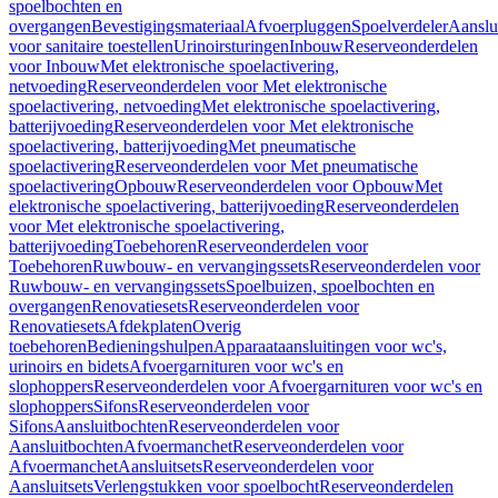
spoelbochten en
overgangen
Bevestigingsmateriaal
Afvoerpluggen
Spoelverdeler
Aanslu
voor sanitaire toestellen
Urinoirsturingen
Inbouw
Reserveonderdelen
voor Inbouw
Met elektronische spoelactivering,
netvoeding
Reserveonderdelen voor Met elektronische
spoelactivering, netvoeding
Met elektronische spoelactivering,
batterijvoeding
Reserveonderdelen voor Met elektronische
spoelactivering, batterijvoeding
Met pneumatische
spoelactivering
Reserveonderdelen voor Met pneumatische
spoelactivering
Opbouw
Reserveonderdelen voor Opbouw
Met
elektronische spoelactivering, batterijvoeding
Reserveonderdelen
voor Met elektronische spoelactivering,
batterijvoeding
Toebehoren
Reserveonderdelen voor
Toebehoren
Ruwbouw- en vervangingssets
Reserveonderdelen voor
Ruwbouw- en vervangingssets
Spoelbuizen, spoelbochten en
overgangen
Renovatiesets
Reserveonderdelen voor
Renovatiesets
Afdekplaten
Overig
toebehoren
Bedieningshulpen
Apparaataansluitingen voor wc's,
urinoirs en bidets
Afvoergarnituren voor wc's en
slophoppers
Reserveonderdelen voor Afvoergarnituren voor wc's en
slophoppers
Sifons
Reserveonderdelen voor
Sifons
Aansluitbochten
Reserveonderdelen voor
Aansluitbochten
Afvoermanchet
Reserveonderdelen voor
Afvoermanchet
Aansluitsets
Reserveonderdelen voor
Aansluitsets
Verlengstukken voor spoelbocht
Reserveonderdelen