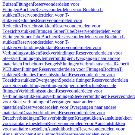
Buizen
Fittingen
Reserveonderdelen voor
Fittingen
Bochten
Reserveonderdelen voor Bochten
T-
stukken
Reserveonderdelen voor T-
stukken
Reducties
Reserveonderdelen voor
Reducties
Toezichtsstukken
Reserveonderdelen voor
Toezichtsstukken
Fittingen SuperTube
Reserveonderdelen voor
Fittingen SuperTube
Bochten
Reserveonderdelen voor Bochten
T-
stukken
Reserveonderdelen voor T-
stukken
Verbindingsstukken
Reserveonderdelen voor
Verbindingsstukken
Steekverbindingen
Reserveonderdelen voor
Steekverbindingen
Klemverbindingen
Overgangen naar andere
materialen
Toebehoren
Beugels
Sluitingen
Verbruiksmateriaal
Geberit
PE
Buizen
Fittingen
Reserveonderdelen voor Fittingen
Bochten
T-
stukken
Reducties
Toezichtsstukken
Reserveonderdelen voor
Toezichtsstukken
Overgangen
Speciale fittingen
Reserveonderdelen
voor Speciale fittingen
Fittingen SuperTube
Bochten
Speciale
fittingen
Verbindingsstukken
Reserveonderdelen voor
Verbindingsstukken
Lasverbindingen
Steekverbindingen
Reserveonder
voor Steekverbindingen
Overgangen naar andere
materialen
Reserveonderdelen voor Overgangen naar andere
materialen
Draadverbindingen
Reserveonderdelen voor
Draadverbindingen
Flensverbindingen
Kraagstukken
Aansluitstukken
voor sanitaire toestellen
Reserveonderdelen voor Aansluitstukken
voor sanitaire toestellen
Aansluitbochten
Reserveonderdelen voor
Aansluitbochten
Aansluitmoffen
Reserveonderdelen voor