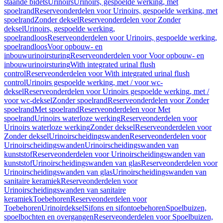
staande bidets
Urinoirs
Urinoirs, gespoelde werking, met
spoelrand
Reserveonderdelen voor Urinoirs, gespoelde werking, met
spoelrand
Zonder deksel
Reserveonderdelen voor Zonder
deksel
Urinoirs, gespoelde werking,
spoelrandloos
Reserveonderdelen voor Urinoirs, gespoelde werking,
spoelrandloos
Voor opbouw- en
inbouwurinoirsturing
Reserveonderdelen voor Voor opbouw- en
inbouwurinoirsturing
With integrated urinal flush
control
Reserveonderdelen voor With integrated urinal flush
control
Urinoirs gespoelde werking, met / voor wc-
deksel
Reserveonderdelen voor Urinoirs gespoelde werking, met /
voor wc-deksel
Zonder spoelrand
Reserveonderdelen voor Zonder
spoelrand
Met spoelrand
Reserveonderdelen voor Met
spoelrand
Urinoirs waterloze werking
Reserveonderdelen voor
Urinoirs waterloze werking
Zonder deksel
Reserveonderdelen voor
Zonder deksel
Urinoirscheidingswanden
Reserveonderdelen voor
Urinoirscheidingswanden
Urinoirscheidingswanden van
kunststof
Reserveonderdelen voor Urinoirscheidingswanden van
kunststof
Urinoirscheidingswanden van glas
Reserveonderdelen voor
Urinoirscheidingswanden van glas
Urinoirscheidingswanden van
sanitaire keramiek
Reserveonderdelen voor
Urinoirscheidingswanden van sanitaire
keramiek
Toebehoren
Reserveonderdelen voor
Toebehoren
Urinoirdeksel
Sifons en sifontoebehoren
Spoelbuizen,
spoelbochten en overgangen
Reserveonderdelen voor Spoelbuizen,