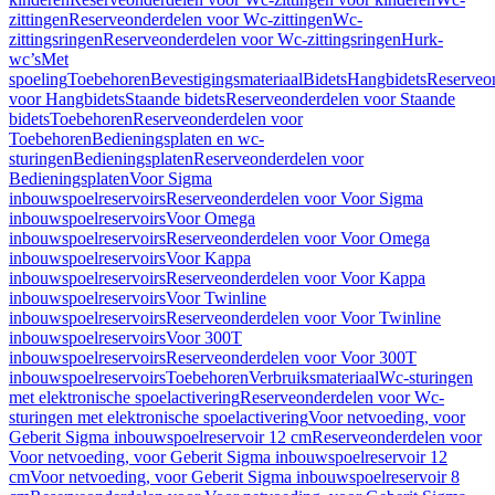
zittingen
Reserveonderdelen voor Wc-zittingen
Wc-
zittingsringen
Reserveonderdelen voor Wc-zittingsringen
Hurk-
wc’s
Met
spoeling
Toebehoren
Bevestigingsmateriaal
Bidets
Hangbidets
Reserveo
voor Hangbidets
Staande bidets
Reserveonderdelen voor Staande
bidets
Toebehoren
Reserveonderdelen voor
Toebehoren
Bedieningsplaten en wc-
sturingen
Bedieningsplaten
Reserveonderdelen voor
Bedieningsplaten
Voor Sigma
inbouwspoelreservoirs
Reserveonderdelen voor Voor Sigma
inbouwspoelreservoirs
Voor Omega
inbouwspoelreservoirs
Reserveonderdelen voor Voor Omega
inbouwspoelreservoirs
Voor Kappa
inbouwspoelreservoirs
Reserveonderdelen voor Voor Kappa
inbouwspoelreservoirs
Voor Twinline
inbouwspoelreservoirs
Reserveonderdelen voor Voor Twinline
inbouwspoelreservoirs
Voor 300T
inbouwspoelreservoirs
Reserveonderdelen voor Voor 300T
inbouwspoelreservoirs
Toebehoren
Verbruiksmateriaal
Wc-sturingen
met elektronische spoelactivering
Reserveonderdelen voor Wc-
sturingen met elektronische spoelactivering
Voor netvoeding, voor
Geberit Sigma inbouwspoelreservoir 12 cm
Reserveonderdelen voor
Voor netvoeding, voor Geberit Sigma inbouwspoelreservoir 12
cm
Voor netvoeding, voor Geberit Sigma inbouwspoelreservoir 8