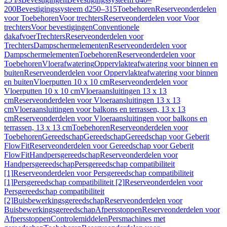
200
Bevestigingssysteem d250–315
Toebehoren
Reserveonderdelen
voor Toebehoren
Voor trechters
Reserveonderdelen voor Voor
trechters
Voor bevestigingen
Conventionele
dakafvoer
Trechters
Reserveonderdelen voor
Trechters
Dampschermelementen
Reserveonderdelen voor
Dampschermelementen
Toebehoren
Reserveonderdelen voor
Toebehoren
Vloerafwatering
Oppervlakteafwatering voor binnen en
buiten
Reserveonderdelen voor Oppervlakteafwatering voor binnen
en buiten
Vloerputten 10 x 10 cm
Reserveonderdelen voor
Vloerputten 10 x 10 cm
Vloeraansluitingen 13 x 13
cm
Reserveonderdelen voor Vloeraansluitingen 13 x 13
cm
Vloeraansluitingen voor balkons en terrassen, 13 x 13
cm
Reserveonderdelen voor Vloeraansluitingen voor balkons en
terrassen, 13 x 13 cm
Toebehoren
Reserveonderdelen voor
Toebehoren
Gereedschap
Gereedschap
Gereedschap voor Geberit
FlowFit
Reserveonderdelen voor Gereedschap voor Geberit
FlowFit
Handpersgereedschap
Reserveonderdelen voor
Handpersgereedschap
Persgereedschap compatibiliteit
[1]
Reserveonderdelen voor Persgereedschap compatibiliteit
[1]
Persgereedschap compatibiliteit [2]
Reserveonderdelen voor
Persgereedschap compatibiliteit
[2]
Buisbewerkingsgereedschap
Reserveonderdelen voor
Buisbewerkingsgereedschap
Afpersstoppen
Reserveonderdelen voor
Afpersstoppen
Controlemiddelen
Persmachines met