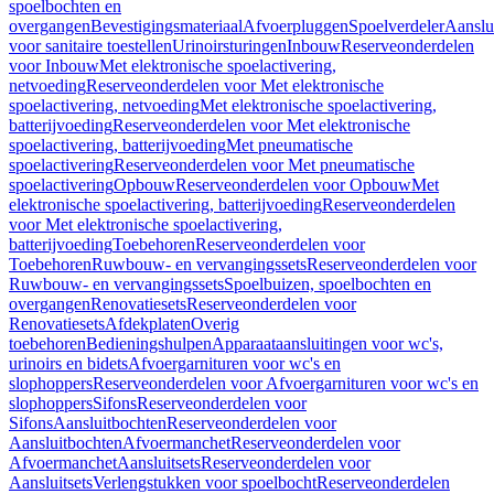
spoelbochten en
overgangen
Bevestigingsmateriaal
Afvoerpluggen
Spoelverdeler
Aanslu
voor sanitaire toestellen
Urinoirsturingen
Inbouw
Reserveonderdelen
voor Inbouw
Met elektronische spoelactivering,
netvoeding
Reserveonderdelen voor Met elektronische
spoelactivering, netvoeding
Met elektronische spoelactivering,
batterijvoeding
Reserveonderdelen voor Met elektronische
spoelactivering, batterijvoeding
Met pneumatische
spoelactivering
Reserveonderdelen voor Met pneumatische
spoelactivering
Opbouw
Reserveonderdelen voor Opbouw
Met
elektronische spoelactivering, batterijvoeding
Reserveonderdelen
voor Met elektronische spoelactivering,
batterijvoeding
Toebehoren
Reserveonderdelen voor
Toebehoren
Ruwbouw- en vervangingssets
Reserveonderdelen voor
Ruwbouw- en vervangingssets
Spoelbuizen, spoelbochten en
overgangen
Renovatiesets
Reserveonderdelen voor
Renovatiesets
Afdekplaten
Overig
toebehoren
Bedieningshulpen
Apparaataansluitingen voor wc's,
urinoirs en bidets
Afvoergarnituren voor wc's en
slophoppers
Reserveonderdelen voor Afvoergarnituren voor wc's en
slophoppers
Sifons
Reserveonderdelen voor
Sifons
Aansluitbochten
Reserveonderdelen voor
Aansluitbochten
Afvoermanchet
Reserveonderdelen voor
Afvoermanchet
Aansluitsets
Reserveonderdelen voor
Aansluitsets
Verlengstukken voor spoelbocht
Reserveonderdelen