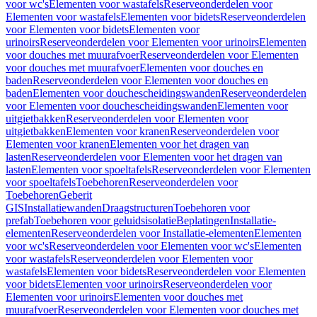
voor wc's
Elementen voor wastafels
Reserveonderdelen voor
Elementen voor wastafels
Elementen voor bidets
Reserveonderdelen
voor Elementen voor bidets
Elementen voor
urinoirs
Reserveonderdelen voor Elementen voor urinoirs
Elementen
voor douches met muurafvoer
Reserveonderdelen voor Elementen
voor douches met muurafvoer
Elementen voor douches en
baden
Reserveonderdelen voor Elementen voor douches en
baden
Elementen voor douchescheidingswanden
Reserveonderdelen
voor Elementen voor douchescheidingswanden
Elementen voor
uitgietbakken
Reserveonderdelen voor Elementen voor
uitgietbakken
Elementen voor kranen
Reserveonderdelen voor
Elementen voor kranen
Elementen voor het dragen van
lasten
Reserveonderdelen voor Elementen voor het dragen van
lasten
Elementen voor spoeltafels
Reserveonderdelen voor Elementen
voor spoeltafels
Toebehoren
Reserveonderdelen voor
Toebehoren
Geberit
GIS
Installatiewanden
Draagstructuren
Toebehoren voor
prefab
Toebehoren voor geluidsisolatie
Beplatingen
Installatie-
elementen
Reserveonderdelen voor Installatie-elementen
Elementen
voor wc's
Reserveonderdelen voor Elementen voor wc's
Elementen
voor wastafels
Reserveonderdelen voor Elementen voor
wastafels
Elementen voor bidets
Reserveonderdelen voor Elementen
voor bidets
Elementen voor urinoirs
Reserveonderdelen voor
Elementen voor urinoirs
Elementen voor douches met
muurafvoer
Reserveonderdelen voor Elementen voor douches met