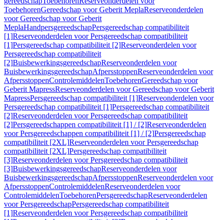
gereedschap
Toebehoren
Reserveonderdelen voor
Toebehoren
Gereedschap voor Geberit Mepla
Reserveonderdelen
voor Gereedschap voor Geberit
Mepla
Handpersgereedschap
Persgereedschap compatibiliteit
[1]
Reserveonderdelen voor Persgereedschap compatibiliteit
[1]
Persgereedschap compatibiliteit [2]
Reserveonderdelen voor
Persgereedschap compatibiliteit
[2]
Buisbewerkingsgereedschap
Reserveonderdelen voor
Buisbewerkingsgereedschap
Afpersstoppen
Reserveonderdelen voor
Afpersstoppen
Controlemiddelen
Toebehoren
Gereedschap voor
Geberit Mapress
Reserveonderdelen voor Gereedschap voor Geberit
Mapress
Persgereedschap compatibiliteit [1]
Reserveonderdelen voor
Persgereedschap compatibiliteit [1]
Persgereedschap compatibiliteit
[2]
Reserveonderdelen voor Persgereedschap compatibiliteit
[2]
Persgereedschappen compatibiliteit [1] / [2]
Reserveonderdelen
voor Persgereedschappen compatibiliteit [1] / [2]
Persgereedschap
compatibiliteit [2XL]
Reserveonderdelen voor Persgereedschap
compatibiliteit [2XL]
Persgereedschap compatibiliteit
[3]
Reserveonderdelen voor Persgereedschap compatibiliteit
[3]
Buisbewerkingsgereedschap
Reserveonderdelen voor
Buisbewerkingsgereedschap
Afpersstoppen
Reserveonderdelen voor
Afpersstoppen
Controlemiddelen
Reserveonderdelen voor
Controlemiddelen
Toebehoren
Persgereedschap
Reserveonderdelen
voor Persgereedschap
Persgereedschap compatibiliteit
[1]
Reserveonderdelen voor Persgereedschap compatibiliteit