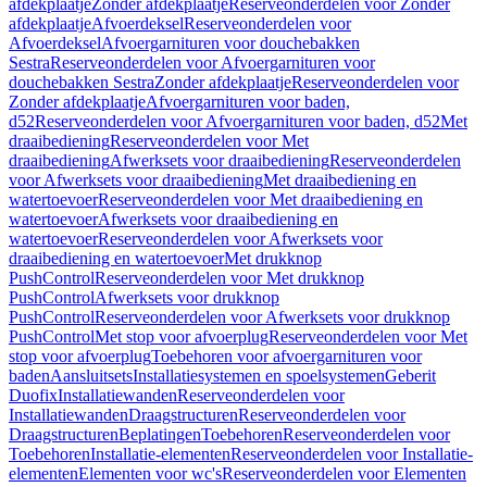
afdekplaatje
Zonder afdekplaatje
Reserveonderdelen voor Zonder
afdekplaatje
Afvoerdeksel
Reserveonderdelen voor
Afvoerdeksel
Afvoergarnituren voor douchebakken
Sestra
Reserveonderdelen voor Afvoergarnituren voor
douchebakken Sestra
Zonder afdekplaatje
Reserveonderdelen voor
Zonder afdekplaatje
Afvoergarnituren voor baden,
d52
Reserveonderdelen voor Afvoergarnituren voor baden, d52
Met
draaibediening
Reserveonderdelen voor Met
draaibediening
Afwerksets voor draaibediening
Reserveonderdelen
voor Afwerksets voor draaibediening
Met draaibediening en
watertoevoer
Reserveonderdelen voor Met draaibediening en
watertoevoer
Afwerksets voor draaibediening en
watertoevoer
Reserveonderdelen voor Afwerksets voor
draaibediening en watertoevoer
Met drukknop
PushControl
Reserveonderdelen voor Met drukknop
PushControl
Afwerksets voor drukknop
PushControl
Reserveonderdelen voor Afwerksets voor drukknop
PushControl
Met stop voor afvoerplug
Reserveonderdelen voor Met
stop voor afvoerplug
Toebehoren voor afvoergarnituren voor
baden
Aansluitsets
Installatiesystemen en spoelsystemen
Geberit
Duofix
Installatiewanden
Reserveonderdelen voor
Installatiewanden
Draagstructuren
Reserveonderdelen voor
Draagstructuren
Beplatingen
Toebehoren
Reserveonderdelen voor
Toebehoren
Installatie-elementen
Reserveonderdelen voor Installatie-
elementen
Elementen voor wc's
Reserveonderdelen voor Elementen