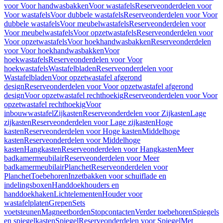
voor Voor handwasbakken
Voor wastafels
Reserveonderdelen voor
Voor wastafels
Voor dubbele wastafels
Reserveonderdelen voor Voor
dubbele wastafels
Voor meubelwastafels
Reserveonderdelen voor
Voor meubelwastafels
Voor opzetwastafels
Reserveonderdelen voor
Voor opzetwastafels
Voor hoekhandwasbakken
Reserveonderdelen
voor Voor hoekhandwasbakken
Voor
hoekwastafels
Reserveonderdelen voor Voor
hoekwastafels
Wastafelbladen
Reserveonderdelen voor
Wastafelbladen
Voor opzetwastafel afgerond
design
Reserveonderdelen voor Voor opzetwastafel afgerond
design
Voor opzetwastafel rechthoekig
Reserveonderdelen voor Voor
opzetwastafel rechthoekig
Voor
inbouwwastafel
Zijkasten
Reserveonderdelen voor Zijkasten
Lage
zijkasten
Reserveonderdelen voor Lage zijkasten
Hoge
kasten
Reserveonderdelen voor Hoge kasten
Middelhoge
kasten
Reserveonderdelen voor Middelhoge
kasten
Hangkasten
Reserveonderdelen voor Hangkasten
Meer
badkamermeubilair
Reserveonderdelen voor Meer
badkamermeubilair
Planchet
Reserveonderdelen voor
Planchet
Toebehoren
Inzetbakken voor schuiflade en
indelingsboxen
Handdoekhouders en
handdoekhaken
Lichtelementen
Houder voor
wastafelplaten
Grepen
Sets
voetsteunen
Magneetborden
Stopcontacten
Verder toebehoren
Spiegels
en spiegelkasten
Spiegel
Reserveonderdelen voor Spiegel
Met