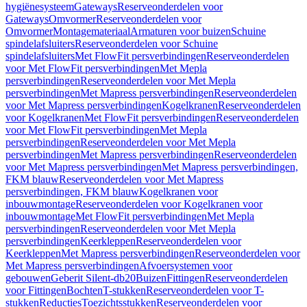
hygiënesysteem
Gateways
Reserveonderdelen voor
Gateways
Omvormer
Reserveonderdelen voor
Omvormer
Montagemateriaal
Armaturen voor buizen
Schuine
spindelafsluiters
Reserveonderdelen voor Schuine
spindelafsluiters
Met FlowFit persverbindingen
Reserveonderdelen
voor Met FlowFit persverbindingen
Met Mepla
persverbindingen
Reserveonderdelen voor Met Mepla
persverbindingen
Met Mapress persverbindingen
Reserveonderdelen
voor Met Mapress persverbindingen
Kogelkranen
Reserveonderdelen
voor Kogelkranen
Met FlowFit persverbindingen
Reserveonderdelen
voor Met FlowFit persverbindingen
Met Mepla
persverbindingen
Reserveonderdelen voor Met Mepla
persverbindingen
Met Mapress persverbindingen
Reserveonderdelen
voor Met Mapress persverbindingen
Met Mapress persverbindingen,
FKM blauw
Reserveonderdelen voor Met Mapress
persverbindingen, FKM blauw
Kogelkranen voor
inbouwmontage
Reserveonderdelen voor Kogelkranen voor
inbouwmontage
Met FlowFit persverbindingen
Met Mepla
persverbindingen
Reserveonderdelen voor Met Mepla
persverbindingen
Keerkleppen
Reserveonderdelen voor
Keerkleppen
Met Mapress persverbindingen
Reserveonderdelen voor
Met Mapress persverbindingen
Afvoersystemen voor
gebouwen
Geberit Silent-db20
Buizen
Fittingen
Reserveonderdelen
voor Fittingen
Bochten
T-stukken
Reserveonderdelen voor T-
stukken
Reducties
Toezichtsstukken
Reserveonderdelen voor