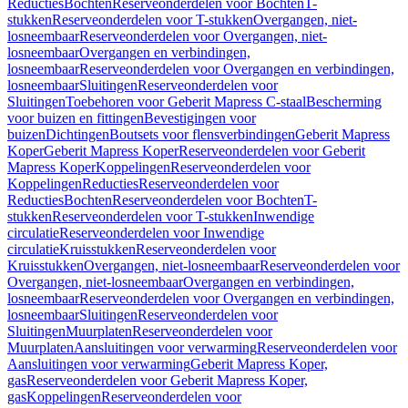
Reducties
Bochten
Reserveonderdelen voor Bochten
T-
stukken
Reserveonderdelen voor T-stukken
Overgangen, niet-
losneembaar
Reserveonderdelen voor Overgangen, niet-
losneembaar
Overgangen en verbindingen,
losneembaar
Reserveonderdelen voor Overgangen en verbindingen,
losneembaar
Sluitingen
Reserveonderdelen voor
Sluitingen
Toebehoren voor Geberit Mapress C-staal
Bescherming
voor buizen en fittingen
Bevestigingen voor
buizen
Dichtingen
Boutsets voor flensverbindingen
Geberit Mapress
Koper
Geberit Mapress Koper
Reserveonderdelen voor Geberit
Mapress Koper
Koppelingen
Reserveonderdelen voor
Koppelingen
Reducties
Reserveonderdelen voor
Reducties
Bochten
Reserveonderdelen voor Bochten
T-
stukken
Reserveonderdelen voor T-stukken
Inwendige
circulatie
Reserveonderdelen voor Inwendige
circulatie
Kruisstukken
Reserveonderdelen voor
Kruisstukken
Overgangen, niet-losneembaar
Reserveonderdelen voor
Overgangen, niet-losneembaar
Overgangen en verbindingen,
losneembaar
Reserveonderdelen voor Overgangen en verbindingen,
losneembaar
Sluitingen
Reserveonderdelen voor
Sluitingen
Muurplaten
Reserveonderdelen voor
Muurplaten
Aansluitingen voor verwarming
Reserveonderdelen voor
Aansluitingen voor verwarming
Geberit Mapress Koper,
gas
Reserveonderdelen voor Geberit Mapress Koper,
gas
Koppelingen
Reserveonderdelen voor