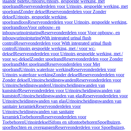
staande bidets
Urinoirs
Urinoirs, gespoelde werking, met
spoelrand
Reserveonderdelen voor Urinoirs, gespoelde werking, met
spoelrand
Zonder deksel
Reserveonderdelen voor Zonder
deksel
Urinoirs, gespoelde werking,
spoelrandloos
Reserveonderdelen voor Urinoirs, gespoelde werking,
spoelrandloos
Voor opbouw- en
inbouwurinoirsturing
Reserveonderdelen voor Voor opbouw- en
inbouwurinoirsturing
With integrated urinal flush
control
Reserveonderdelen voor With integrated urinal flush
control
Urinoirs gespoelde werking, met / voor wc-
deksel
Reserveonderdelen voor Urinoirs gespoelde werking, met /
voor wc-deksel
Zonder spoelrand
Reserveonderdelen voor Zonder
spoelrand
Met spoelrand
Reserveonderdelen voor Met
spoelrand
Urinoirs waterloze werking
Reserveonderdelen voor
Urinoirs waterloze werking
Zonder deksel
Reserveonderdelen voor
Zonder deksel
Urinoirscheidingswanden
Reserveonderdelen voor
Urinoirscheidingswanden
Urinoirscheidingswanden van
kunststof
Reserveonderdelen voor Urinoirscheidingswanden van
kunststof
Urinoirscheidingswanden van glas
Reserveonderdelen voor
Urinoirscheidingswanden van glas
Urinoirscheidingswanden van
sanitaire keramiek
Reserveonderdelen voor
Urinoirscheidingswanden van sanitaire
keramiek
Toebehoren
Reserveonderdelen voor
Toebehoren
Urinoirdeksel
Sifons en sifontoebehoren
Spoelbuizen,
spoelbochten en overgangen
Reserveonderdelen voor Spoelbuizen,