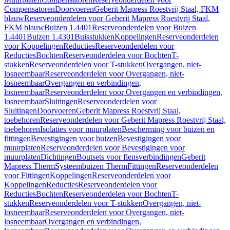
Compensatoren
Doorvoeren
Geberit Mapress Roestvrij Staal, FKM
blauw
Reserveonderdelen voor Geberit Mapress Roestvrij Staal,
FKM blauw
Buizen 1.4401
Reserveonderdelen voor Buizen
1.4401
Buizen 1.4301
Buisstukken
Koppelingen
Reserveonderdelen
voor Koppelingen
Reducties
Reserveonderdelen voor
Reducties
Bochten
Reserveonderdelen voor Bochten
T-
stukken
Reserveonderdelen voor T-stukken
Overgangen, niet-
losneembaar
Reserveonderdelen voor Overgangen, niet-
losneembaar
Overgangen en verbindingen,
losneembaar
Reserveonderdelen voor Overgangen en verbindingen,
losneembaar
Sluitingen
Reserveonderdelen voor
Sluitingen
Doorvoeren
Geberit Mapress Roestvrij Staal,
toebehoren
Reserveonderdelen voor Geberit Mapress Roestvrij Staal,
toebehoren
Isolaties voor muurplaten
Bescherming voor buizen en
fittingen
Bevestigingen voor buizen
Bevestigingen voor
muurplaten
Reserveonderdelen voor Bevestigingen voor
muurplaten
Dichtingen
Boutsets voor flensverbindingen
Geberit
Mapress Therm
Systeembuizen Therm
Fittingen
Reserveonderdelen
voor Fittingen
Koppelingen
Reserveonderdelen voor
Koppelingen
Reducties
Reserveonderdelen voor
Reducties
Bochten
Reserveonderdelen voor Bochten
T-
stukken
Reserveonderdelen voor T-stukken
Overgangen, niet-
losneembaar
Reserveonderdelen voor Overgangen, niet-
losneembaar
Overgangen en verbindingen,