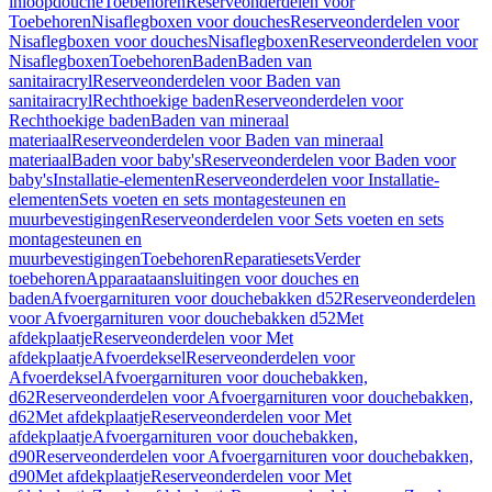
inloopdouche
Toebehoren
Reserveonderdelen voor
Toebehoren
Nisaflegboxen voor douches
Reserveonderdelen voor
Nisaflegboxen voor douches
Nisaflegboxen
Reserveonderdelen voor
Nisaflegboxen
Toebehoren
Baden
Baden van
sanitairacryl
Reserveonderdelen voor Baden van
sanitairacryl
Rechthoekige baden
Reserveonderdelen voor
Rechthoekige baden
Baden van mineraal
materiaal
Reserveonderdelen voor Baden van mineraal
materiaal
Baden voor baby's
Reserveonderdelen voor Baden voor
baby's
Installatie-elementen
Reserveonderdelen voor Installatie-
elementen
Sets voeten en sets montagesteunen en
muurbevestigingen
Reserveonderdelen voor Sets voeten en sets
montagesteunen en
muurbevestigingen
Toebehoren
Reparatiesets
Verder
toebehoren
Apparaataansluitingen voor douches en
baden
Afvoergarnituren voor douchebakken d52
Reserveonderdelen
voor Afvoergarnituren voor douchebakken d52
Met
afdekplaatje
Reserveonderdelen voor Met
afdekplaatje
Afvoerdeksel
Reserveonderdelen voor
Afvoerdeksel
Afvoergarnituren voor douchebakken,
d62
Reserveonderdelen voor Afvoergarnituren voor douchebakken,
d62
Met afdekplaatje
Reserveonderdelen voor Met
afdekplaatje
Afvoergarnituren voor douchebakken,
d90
Reserveonderdelen voor Afvoergarnituren voor douchebakken,
d90
Met afdekplaatje
Reserveonderdelen voor Met