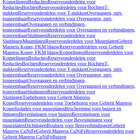
Koppelingen
Reducties
Reserveonderdelen voor
Reducties
Bochten
Reserveonderdelen voor Bochten
T-
stukken
Reserveonderdelen voor T-stukken
Overgangen, niet-
losneembaar
Reserveonderdelen voor Overgangen, niet-
losneembaar
Overgangen en verbindingen,
losneembaar
Reserveonderdelen voor Overgangen en verbindingen,
losneembaar
Sluitingen
Reserveonderdelen voor
Sluitingen
Muurplaten
Reserveonderdelen voor Muurplaten
Geberit
Mapress Koper, FKM blauw
Reserveonderdelen voor Geberit
Mapress Koper, FKM blauw
Koppelingen
Reserveonderdelen voor
Koppelingen
Reducties
Reserveonderdelen voor
Reducties
Bochten
Reserveonderdelen voor Bochten
T-
stukken
Reserveonderdelen voor T-stukken
Overgangen, niet-
losneembaar
Reserveonderdelen voor Overgangen, niet-
losneembaar
Overgangen en verbindingen,
losneembaar
Reserveonderdelen voor Overgangen en verbindingen,
losneembaar
Sluitingen
Reserveonderdelen voor
Sluitingen
Toebehoren voor Geberit Mapress
Koper
Reserveonderdelen voor Toebehoren voor Geberit Mapress
Koper
Isolaties voor muurplaten
Bescherming voor buizen en
fittingen
Bevestigingen voor buizen
Bevestigingen voor
muurplaten
Reserveonderdelen voor Bevestigingen voor
muurplaten
Dichtingen
Boutsets voor flensverbindingen
Geberit
Mapress CuNiFe
Geberit Mapress CuNiFe
Reserveonderdelen voor
Geberit Mapress CuNiFe
Buizen