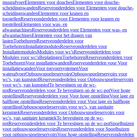
muurafvoer
Elementen voor douches
Elementen voor douche-
scheidingswanden
Reserveonderdelen voor Elementen voor douche-
scheidingswanden
Elementen voor kranen en
toestellen
Reserveonderdelen voor Elementen voor kranen en
toestellen
Elementen voor was- en
afwasmachines
Reserveonderdelen voor Elementen voor was- en
afwasmachines
Elementen voor het dragen van
lasten
Toebehoren
Reserveonderdelen voor
Toebehoren
Installatiemodules
Reserveonderdelen voor
Installatiemodules
Modules voor wc's
Reserveonderdelen voor
Modules voor wc's
Beplatingen
Toebehoren
Reserveonderdelen voor
Toebehoren
Voor installatiewanden
Reserveonderdelen voor Voor
installatiewanden
Voor toevoersystemen
Voor
waterafvoer
Opbouwspoelreservoirs
Opbouwspoelreservoirs voor
wc's, van kunststof
Reserveonderdelen voor Opbouwspoelreservoirs
voor wc's, van kunststof
Te bevestigen op de wc-
pot
Reserveonderdelen voor Te bevestigen op de wc-pot
Voor hoge
opstelling
Reserveonderdelen voor Voor hoge opstelling
Voor lage en
halfhoge opstelling
Reserveonderdelen voor Voor lage en halfhoge
opstelling
Opbouwspoelreservoirs voor wc's, van sanitaire
keramiek
Reserveonderdelen voor Opbouwspoelreservoirs voor
wc's, van sanitaire keramiek
Te bevestigen op de wc-
pot
Reserveonderdelen voor Te bevestigen op de wc-pot
Spoelbuizen
voor opbouwspoelreservoirs
Reserveonderdelen voor Spoelbuizen
voor opbouwspoelreservoirs
Voor hoge opstelling
Reserveonderdelen