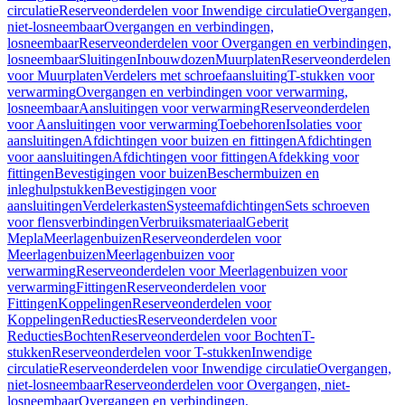
circulatie
Reserveonderdelen voor Inwendige circulatie
Overgangen,
niet-losneembaar
Overgangen en verbindingen,
losneembaar
Reserveonderdelen voor Overgangen en verbindingen,
losneembaar
Sluitingen
Inbouwdozen
Muurplaten
Reserveonderdelen
voor Muurplaten
Verdelers met schroefaansluiting
T-stukken voor
verwarming
Overgangen en verbindingen voor verwarming,
losneembaar
Aansluitingen voor verwarming
Reserveonderdelen
voor Aansluitingen voor verwarming
Toebehoren
Isolaties voor
aansluitingen
Afdichtingen voor buizen en fittingen
Afdichtingen
voor aansluitingen
Afdichtingen voor fittingen
Afdekking voor
fittingen
Bevestigingen voor buizen
Beschermbuizen en
inleghulpstukken
Bevestigingen voor
aansluitingen
Verdelerkasten
Systeemafdichtingen
Sets schroeven
voor flensverbindingen
Verbruiksmateriaal
Geberit
Mepla
Meerlagenbuizen
Reserveonderdelen voor
Meerlagenbuizen
Meerlagenbuizen voor
verwarming
Reserveonderdelen voor Meerlagenbuizen voor
verwarming
Fittingen
Reserveonderdelen voor
Fittingen
Koppelingen
Reserveonderdelen voor
Koppelingen
Reducties
Reserveonderdelen voor
Reducties
Bochten
Reserveonderdelen voor Bochten
T-
stukken
Reserveonderdelen voor T-stukken
Inwendige
circulatie
Reserveonderdelen voor Inwendige circulatie
Overgangen,
niet-losneembaar
Reserveonderdelen voor Overgangen, niet-
losneembaar
Overgangen en verbindingen,