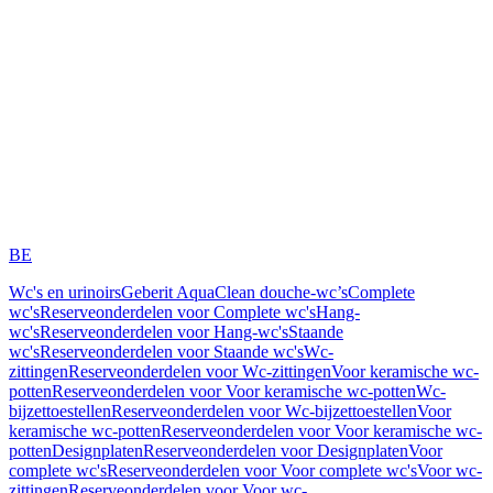
BE
Wc's en urinoirs
Geberit AquaClean douche-wc’s
Complete
wc's
Reserveonderdelen voor Complete wc's
Hang-
wc's
Reserveonderdelen voor Hang-wc's
Staande
wc's
Reserveonderdelen voor Staande wc's
Wc-
zittingen
Reserveonderdelen voor Wc-zittingen
Voor keramische wc-
potten
Reserveonderdelen voor Voor keramische wc-potten
Wc-
bijzettoestellen
Reserveonderdelen voor Wc-bijzettoestellen
Voor
keramische wc-potten
Reserveonderdelen voor Voor keramische wc-
potten
Designplaten
Reserveonderdelen voor Designplaten
Voor
complete wc's
Reserveonderdelen voor Voor complete wc's
Voor wc-
zittingen
Reserveonderdelen voor Voor wc-