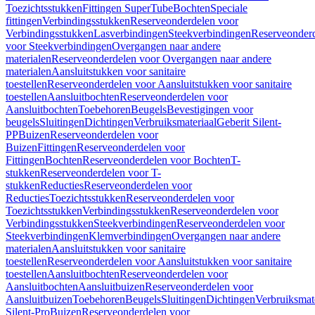
Toezichtsstukken
Fittingen SuperTube
Bochten
Speciale
fittingen
Verbindingsstukken
Reserveonderdelen voor
Verbindingsstukken
Lasverbindingen
Steekverbindingen
Reserveonder
voor Steekverbindingen
Overgangen naar andere
materialen
Reserveonderdelen voor Overgangen naar andere
materialen
Aansluitstukken voor sanitaire
toestellen
Reserveonderdelen voor Aansluitstukken voor sanitaire
toestellen
Aansluitbochten
Reserveonderdelen voor
Aansluitbochten
Toebehoren
Beugels
Bevestigingen voor
beugels
Sluitingen
Dichtingen
Verbruiksmateriaal
Geberit Silent-
PP
Buizen
Reserveonderdelen voor
Buizen
Fittingen
Reserveonderdelen voor
Fittingen
Bochten
Reserveonderdelen voor Bochten
T-
stukken
Reserveonderdelen voor T-
stukken
Reducties
Reserveonderdelen voor
Reducties
Toezichtsstukken
Reserveonderdelen voor
Toezichtsstukken
Verbindingsstukken
Reserveonderdelen voor
Verbindingsstukken
Steekverbindingen
Reserveonderdelen voor
Steekverbindingen
Klemverbindingen
Overgangen naar andere
materialen
Aansluitstukken voor sanitaire
toestellen
Reserveonderdelen voor Aansluitstukken voor sanitaire
toestellen
Aansluitbochten
Reserveonderdelen voor
Aansluitbochten
Aansluitbuizen
Reserveonderdelen voor
Aansluitbuizen
Toebehoren
Beugels
Sluitingen
Dichtingen
Verbruiksmat
Silent-Pro
Buizen
Reserveonderdelen voor