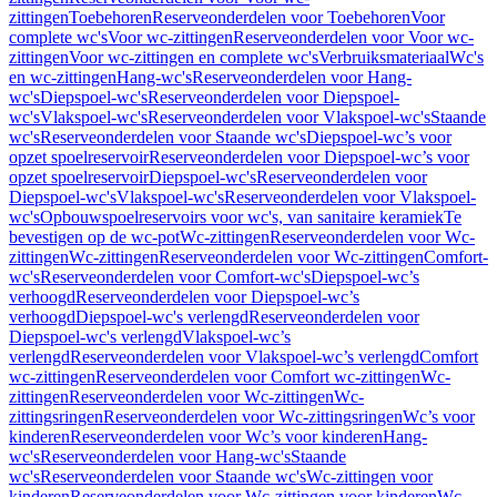
zittingen
Toebehoren
Reserveonderdelen voor Toebehoren
Voor
complete wc's
Voor wc-zittingen
Reserveonderdelen voor Voor wc-
zittingen
Voor wc-zittingen en complete wc's
Verbruiksmateriaal
Wc's
en wc-zittingen
Hang-wc's
Reserveonderdelen voor Hang-
wc's
Diepspoel-wc's
Reserveonderdelen voor Diepspoel-
wc's
Vlakspoel-wc's
Reserveonderdelen voor Vlakspoel-wc's
Staande
wc's
Reserveonderdelen voor Staande wc's
Diepspoel-wc’s voor
opzet spoelreservoir
Reserveonderdelen voor Diepspoel-wc’s voor
opzet spoelreservoir
Diepspoel-wc's
Reserveonderdelen voor
Diepspoel-wc's
Vlakspoel-wc's
Reserveonderdelen voor Vlakspoel-
wc's
Opbouwspoelreservoirs voor wc's, van sanitaire keramiek
Te
bevestigen op de wc-pot
Wc-zittingen
Reserveonderdelen voor Wc-
zittingen
Wc-zittingen
Reserveonderdelen voor Wc-zittingen
Comfort-
wc's
Reserveonderdelen voor Comfort-wc's
Diepspoel-wc’s
verhoogd
Reserveonderdelen voor Diepspoel-wc’s
verhoogd
Diepspoel-wc's verlengd
Reserveonderdelen voor
Diepspoel-wc's verlengd
Vlakspoel-wc’s
verlengd
Reserveonderdelen voor Vlakspoel-wc’s verlengd
Comfort
wc-zittingen
Reserveonderdelen voor Comfort wc-zittingen
Wc-
zittingen
Reserveonderdelen voor Wc-zittingen
Wc-
zittingsringen
Reserveonderdelen voor Wc-zittingsringen
Wc’s voor
kinderen
Reserveonderdelen voor Wc’s voor kinderen
Hang-
wc's
Reserveonderdelen voor Hang-wc's
Staande
wc's
Reserveonderdelen voor Staande wc's
Wc-zittingen voor
kinderen
Reserveonderdelen voor Wc-zittingen voor kinderen
Wc-