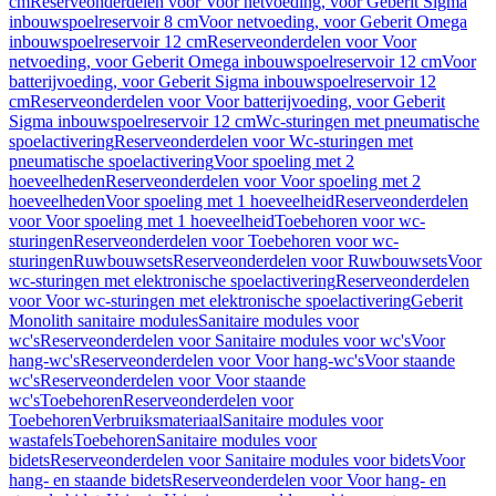
cm
Reserveonderdelen voor Voor netvoeding, voor Geberit Sigma
inbouwspoelreservoir 8 cm
Voor netvoeding, voor Geberit Omega
inbouwspoelreservoir 12 cm
Reserveonderdelen voor Voor
netvoeding, voor Geberit Omega inbouwspoelreservoir 12 cm
Voor
batterijvoeding, voor Geberit Sigma inbouwspoelreservoir 12
cm
Reserveonderdelen voor Voor batterijvoeding, voor Geberit
Sigma inbouwspoelreservoir 12 cm
Wc-sturingen met pneumatische
spoelactivering
Reserveonderdelen voor Wc-sturingen met
pneumatische spoelactivering
Voor spoeling met 2
hoeveelheden
Reserveonderdelen voor Voor spoeling met 2
hoeveelheden
Voor spoeling met 1 hoeveelheid
Reserveonderdelen
voor Voor spoeling met 1 hoeveelheid
Toebehoren voor wc-
sturingen
Reserveonderdelen voor Toebehoren voor wc-
sturingen
Ruwbouwsets
Reserveonderdelen voor Ruwbouwsets
Voor
wc-sturingen met elektronische spoelactivering
Reserveonderdelen
voor Voor wc-sturingen met elektronische spoelactivering
Geberit
Monolith sanitaire modules
Sanitaire modules voor
wc's
Reserveonderdelen voor Sanitaire modules voor wc's
Voor
hang-wc's
Reserveonderdelen voor Voor hang-wc's
Voor staande
wc's
Reserveonderdelen voor Voor staande
wc's
Toebehoren
Reserveonderdelen voor
Toebehoren
Verbruiksmateriaal
Sanitaire modules voor
wastafels
Toebehoren
Sanitaire modules voor
bidets
Reserveonderdelen voor Sanitaire modules voor bidets
Voor
hang- en staande bidets
Reserveonderdelen voor Voor hang- en