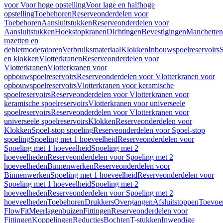
voor Voor hoge opstelling
Voor lage en halfhoge
opstelling
Toebehoren
Reserveonderdelen voor
Toebehoren
Aansluitstukken
Reserveonderdelen voor
Aansluitstukken
Hoekstopkranen
Dichtingen
Bevestigingen
Manchetten
rozetten en
debietmoderatoren
Verbruiksmateriaal
Klokken
Inbouwspoelreservoirs
en klokken
Vlotterkranen
Reserveonderdelen voor
Vlotterkranen
Vlotterkranen voor
opbouwspoelreservoirs
Reserveonderdelen voor Vlotterkranen voor
opbouwspoelreservoirs
Vlotterkranen voor keramische
spoelreservoirs
Reserveonderdelen voor Vlotterkranen voor
keramische spoelreservoirs
Vlotterkranen voor universeele
spoelreservoirs
Reserveonderdelen voor Vlotterkranen voor
universeele spoelreservoirs
Klokken
Reserveonderdelen voor
Klokken
Spoel-stop spoeling
Reserveonderdelen voor Spoel-stop
spoeling
Spoeling met 1 hoeveelheid
Reserveonderdelen voor
Spoeling met 1 hoeveelheid
Spoeling met 2
hoeveelheden
Reserveonderdelen voor Spoeling met 2
hoeveelheden
Binnenwerken
Reserveonderdelen voor
Binnenwerken
Spoeling met 1 hoeveelheid
Reserveonderdelen voor
Spoeling met 1 hoeveelheid
Spoeling met 2
hoeveelheden
Reserveonderdelen voor Spoeling met 2
hoeveelheden
Toebehoren
Drukkers
Overgangen
Afsluitstoppen
Toevoe
FlowFit
Meerlagenbuizen
Fittingen
Reserveonderdelen voor
Fittingen
Koppelingen
Reducties
Bochten
T-stukken
Inwendige