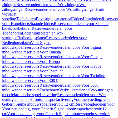
zittingen
Reserveonderdelen voor Wc-zittingen
Wc-
zittingsringen
Reserveonderdelen voor Wc-zittingsringen
Hurk-
wc’s
Met
spoeling
Toebehoren
Bevestigingsmateriaal
Bidets
Hangbidets
Reserveo
voor Hangbidets
Staande bidets
Reserveonderdelen voor Staande
bidets
Toebehoren
Reserveonderdelen voor
Toebehoren
Bedieningsplaten en wc-
sturingen
Bedieningsplaten
Reserveonderdelen voor
Bedieningsplaten
Voor Sigma
inbouwspoelreservoirs
Reserveonderdelen voor Voor Sigma
inbouwspoelreservoirs
Voor Omega
inbouwspoelreservoirs
Reserveonderdelen voor Voor Omega
inbouwspoelreservoirs
Voor Kappa
inbouwspoelreservoirs
Reserveonderdelen voor Voor Kappa
inbouwspoelreservoirs
Voor Twinline
inbouwspoelreservoirs
Reserveonderdelen voor Voor Twinline
inbouwspoelreservoirs
Voor 300T
inbouwspoelreservoirs
Reserveonderdelen voor Voor 300T
inbouwspoelreservoirs
Toebehoren
Verbruiksmateriaal
Wc-sturingen
met elektronische spoelactivering
Reserveonderdelen voor Wc-
sturingen met elektronische spoelactivering
Voor netvoeding, voor
Geberit Sigma inbouwspoelreservoir 12 cm
Reserveonderdelen voor
Voor netvoeding, voor Geberit Sigma inbouwspoelreservoir 12
cm
Voor netvoeding, voor Geberit Sigma inbouwspoelreservoir 8