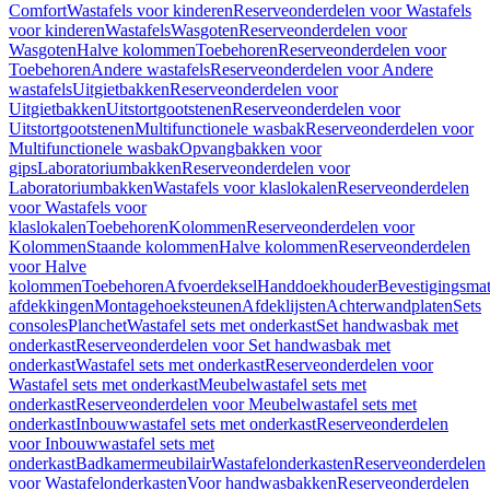
Comfort
Wastafels voor kinderen
Reserveonderdelen voor Wastafels
voor kinderen
Wastafels
Wasgoten
Reserveonderdelen voor
Wasgoten
Halve kolommen
Toebehoren
Reserveonderdelen voor
Toebehoren
Andere wastafels
Reserveonderdelen voor Andere
wastafels
Uitgietbakken
Reserveonderdelen voor
Uitgietbakken
Uitstortgootstenen
Reserveonderdelen voor
Uitstortgootstenen
Multifunctionele wasbak
Reserveonderdelen voor
Multifunctionele wasbak
Opvangbakken voor
gips
Laboratoriumbakken
Reserveonderdelen voor
Laboratoriumbakken
Wastafels voor klaslokalen
Reserveonderdelen
voor Wastafels voor
klaslokalen
Toebehoren
Kolommen
Reserveonderdelen voor
Kolommen
Staande kolommen
Halve kolommen
Reserveonderdelen
voor Halve
kolommen
Toebehoren
Afvoerdeksel
Handdoekhouder
Bevestigingsmat
afdekkingen
Montagehoeksteunen
Afdeklijsten
Achterwandplaten
Sets
consoles
Planchet
Wastafel sets met onderkast
Set handwasbak met
onderkast
Reserveonderdelen voor Set handwasbak met
onderkast
Wastafel sets met onderkast
Reserveonderdelen voor
Wastafel sets met onderkast
Meubelwastafel sets met
onderkast
Reserveonderdelen voor Meubelwastafel sets met
onderkast
Inbouwwastafel sets met onderkast
Reserveonderdelen
voor Inbouwwastafel sets met
onderkast
Badkamermeubilair
Wastafelonderkasten
Reserveonderdelen
voor Wastafelonderkasten
Voor handwasbakken
Reserveonderdelen