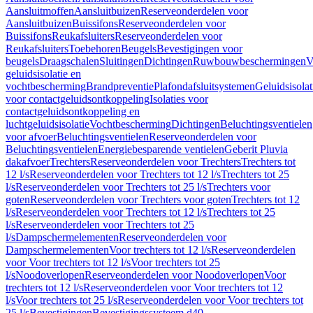
Aansluitmoffen
Aansluitbuizen
Reserveonderdelen voor
Aansluitbuizen
Buissifons
Reserveonderdelen voor
Buissifons
Reukafsluiters
Reserveonderdelen voor
Reukafsluiters
Toebehoren
Beugels
Bevestigingen voor
beugels
Draagschalen
Sluitingen
Dichtingen
Ruwbouwbeschermingen
V
geluidsisolatie en
vochtbescherming
Brandpreventie
Plafondafsluitsystemen
Geluidsisolat
voor contactgeluidsontkoppeling
Isolaties voor
contactgeluidsontkoppeling en
luchtgeluidsisolatie
Vochtbescherming
Dichtingen
Beluchtingsventielen
voor afvoer
Beluchtingsventielen
Reserveonderdelen voor
Beluchtingsventielen
Energiebesparende ventielen
Geberit Pluvia
dakafvoer
Trechters
Reserveonderdelen voor Trechters
Trechters tot
12 l/s
Reserveonderdelen voor Trechters tot 12 l/s
Trechters tot 25
l/s
Reserveonderdelen voor Trechters tot 25 l/s
Trechters voor
goten
Reserveonderdelen voor Trechters voor goten
Trechters tot 12
l/s
Reserveonderdelen voor Trechters tot 12 l/s
Trechters tot 25
l/s
Reserveonderdelen voor Trechters tot 25
l/s
Dampschermelementen
Reserveonderdelen voor
Dampschermelementen
Voor trechters tot 12 l/s
Reserveonderdelen
voor Voor trechters tot 12 l/s
Voor trechters tot 25
l/s
Noodoverlopen
Reserveonderdelen voor Noodoverlopen
Voor
trechters tot 12 l/s
Reserveonderdelen voor Voor trechters tot 12
l/s
Voor trechters tot 25 l/s
Reserveonderdelen voor Voor trechters tot
25 l/s
Bevestigingen
Bevestigingssysteem d40–