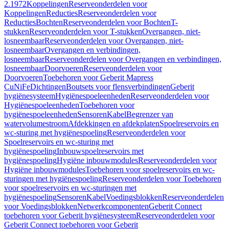
2.1972
Koppelingen
Reserveonderdelen voor
Koppelingen
Reducties
Reserveonderdelen voor
Reducties
Bochten
Reserveonderdelen voor Bochten
T-
stukken
Reserveonderdelen voor T-stukken
Overgangen, niet-
losneembaar
Reserveonderdelen voor Overgangen, niet-
losneembaar
Overgangen en verbindingen,
losneembaar
Reserveonderdelen voor Overgangen en verbindingen,
losneembaar
Doorvoeren
Reserveonderdelen voor
Doorvoeren
Toebehoren voor Geberit Mapress
CuNiFe
Dichtingen
Boutsets voor flensverbindingen
Geberit
hygiënesysteem
Hygiënespoeleenheden
Reserveonderdelen voor
Hygiënespoeleenheden
Toebehoren voor
hygiënespoeleenheden
Sensoren
Kabel
Begrenzer van
watervolumestroom
Afdekkingen en afdekplaten
Spoelreservoirs en
wc-sturing met hygiënespoeling
Reserveonderdelen voor
Spoelreservoirs en wc-sturing met
hygiënespoeling
Inbouwspoelreservoirs met
hygiënespoeling
Hygiëne inbouwmodules
Reserveonderdelen voor
Hygiëne inbouwmodules
Toebehoren voor spoelreservoirs en wc-
sturingen met hygiënespoeling
Reserveonderdelen voor Toebehoren
voor spoelreservoirs en wc-sturingen met
hygiënespoeling
Sensoren
Kabel
Voedingsblokken
Reserveonderdelen
voor Voedingsblokken
Netwerkcomponenten
Geberit Connect
toebehoren voor Geberit hygiënesysteem
Reserveonderdelen voor
Geberit Connect toebehoren voor Geberit