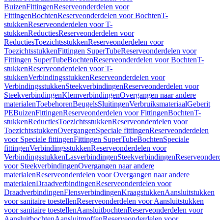
Buizen
Fittingen
Reserveonderdelen voor
Fittingen
Bochten
Reserveonderdelen voor Bochten
T-
stukken
Reserveonderdelen voor T-
stukken
Reducties
Reserveonderdelen voor
Reducties
Toezichtsstukken
Reserveonderdelen voor
Toezichtsstukken
Fittingen SuperTube
Reserveonderdelen voor
Fittingen SuperTube
Bochten
Reserveonderdelen voor Bochten
T-
stukken
Reserveonderdelen voor T-
stukken
Verbindingsstukken
Reserveonderdelen voor
Verbindingsstukken
Steekverbindingen
Reserveonderdelen voor
Steekverbindingen
Klemverbindingen
Overgangen naar andere
materialen
Toebehoren
Beugels
Sluitingen
Verbruiksmateriaal
Geberit
PE
Buizen
Fittingen
Reserveonderdelen voor Fittingen
Bochten
T-
stukken
Reducties
Toezichtsstukken
Reserveonderdelen voor
Toezichtsstukken
Overgangen
Speciale fittingen
Reserveonderdelen
voor Speciale fittingen
Fittingen SuperTube
Bochten
Speciale
fittingen
Verbindingsstukken
Reserveonderdelen voor
Verbindingsstukken
Lasverbindingen
Steekverbindingen
Reserveonder
voor Steekverbindingen
Overgangen naar andere
materialen
Reserveonderdelen voor Overgangen naar andere
materialen
Draadverbindingen
Reserveonderdelen voor
Draadverbindingen
Flensverbindingen
Kraagstukken
Aansluitstukken
voor sanitaire toestellen
Reserveonderdelen voor Aansluitstukken
voor sanitaire toestellen
Aansluitbochten
Reserveonderdelen voor
Aansluitbochten
Aansluitmoffen
Reserveonderdelen voor