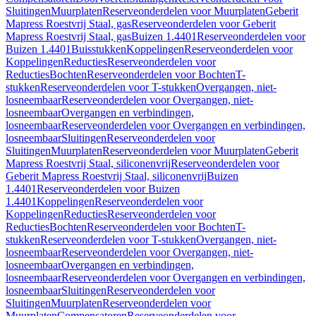
Sluitingen
Muurplaten
Reserveonderdelen voor Muurplaten
Geberit
Mapress Roestvrij Staal, gas
Reserveonderdelen voor Geberit
Mapress Roestvrij Staal, gas
Buizen 1.4401
Reserveonderdelen voor
Buizen 1.4401
Buisstukken
Koppelingen
Reserveonderdelen voor
Koppelingen
Reducties
Reserveonderdelen voor
Reducties
Bochten
Reserveonderdelen voor Bochten
T-
stukken
Reserveonderdelen voor T-stukken
Overgangen, niet-
losneembaar
Reserveonderdelen voor Overgangen, niet-
losneembaar
Overgangen en verbindingen,
losneembaar
Reserveonderdelen voor Overgangen en verbindingen,
losneembaar
Sluitingen
Reserveonderdelen voor
Sluitingen
Muurplaten
Reserveonderdelen voor Muurplaten
Geberit
Mapress Roestvrij Staal, siliconenvrij
Reserveonderdelen voor
Geberit Mapress Roestvrij Staal, siliconenvrij
Buizen
1.4401
Reserveonderdelen voor Buizen
1.4401
Koppelingen
Reserveonderdelen voor
Koppelingen
Reducties
Reserveonderdelen voor
Reducties
Bochten
Reserveonderdelen voor Bochten
T-
stukken
Reserveonderdelen voor T-stukken
Overgangen, niet-
losneembaar
Reserveonderdelen voor Overgangen, niet-
losneembaar
Overgangen en verbindingen,
losneembaar
Reserveonderdelen voor Overgangen en verbindingen,
losneembaar
Sluitingen
Reserveonderdelen voor
Sluitingen
Muurplaten
Reserveonderdelen voor
Muurplaten
Compensatoren
Reserveonderdelen voor