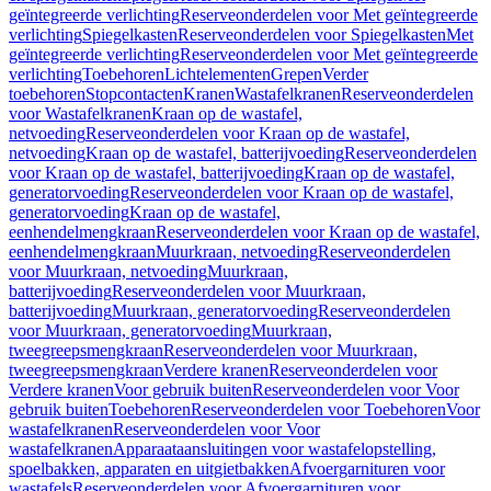
geïntegreerde verlichting
Reserveonderdelen voor Met geïntegreerde
verlichting
Spiegelkasten
Reserveonderdelen voor Spiegelkasten
Met
geïntegreerde verlichting
Reserveonderdelen voor Met geïntegreerde
verlichting
Toebehoren
Lichtelementen
Grepen
Verder
toebehoren
Stopcontacten
Kranen
Wastafelkranen
Reserveonderdelen
voor Wastafelkranen
Kraan op de wastafel,
netvoeding
Reserveonderdelen voor Kraan op de wastafel,
netvoeding
Kraan op de wastafel, batterijvoeding
Reserveonderdelen
voor Kraan op de wastafel, batterijvoeding
Kraan op de wastafel,
generatorvoeding
Reserveonderdelen voor Kraan op de wastafel,
generatorvoeding
Kraan op de wastafel,
eenhendelmengkraan
Reserveonderdelen voor Kraan op de wastafel,
eenhendelmengkraan
Muurkraan, netvoeding
Reserveonderdelen
voor Muurkraan, netvoeding
Muurkraan,
batterijvoeding
Reserveonderdelen voor Muurkraan,
batterijvoeding
Muurkraan, generatorvoeding
Reserveonderdelen
voor Muurkraan, generatorvoeding
Muurkraan,
tweegreepsmengkraan
Reserveonderdelen voor Muurkraan,
tweegreepsmengkraan
Verdere kranen
Reserveonderdelen voor
Verdere kranen
Voor gebruik buiten
Reserveonderdelen voor Voor
gebruik buiten
Toebehoren
Reserveonderdelen voor Toebehoren
Voor
wastafelkranen
Reserveonderdelen voor Voor
wastafelkranen
Apparaataansluitingen voor wastafelopstelling,
spoelbakken, apparaten en uitgietbakken
Afvoergarnituren voor
wastafels
Reserveonderdelen voor Afvoergarnituren voor