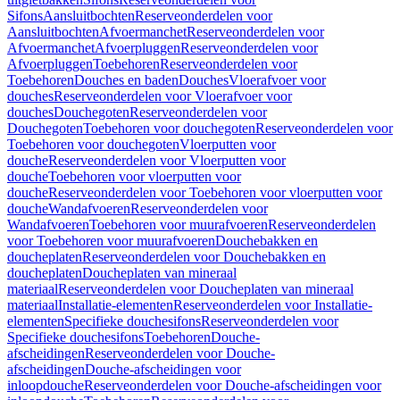
Sifons
Aansluitbochten
Reserveonderdelen voor
Aansluitbochten
Afvoermanchet
Reserveonderdelen voor
Afvoermanchet
Afvoerpluggen
Reserveonderdelen voor
Afvoerpluggen
Toebehoren
Reserveonderdelen voor
Toebehoren
Douches en baden
Douches
Vloerafvoer voor
douches
Reserveonderdelen voor Vloerafvoer voor
douches
Douchegoten
Reserveonderdelen voor
Douchegoten
Toebehoren voor douchegoten
Reserveonderdelen voor
Toebehoren voor douchegoten
Vloerputten voor
douche
Reserveonderdelen voor Vloerputten voor
douche
Toebehoren voor vloerputten voor
douche
Reserveonderdelen voor Toebehoren voor vloerputten voor
douche
Wandafvoeren
Reserveonderdelen voor
Wandafvoeren
Toebehoren voor muurafvoeren
Reserveonderdelen
voor Toebehoren voor muurafvoeren
Douchebakken en
doucheplaten
Reserveonderdelen voor Douchebakken en
doucheplaten
Doucheplaten van mineraal
materiaal
Reserveonderdelen voor Doucheplaten van mineraal
materiaal
Installatie-elementen
Reserveonderdelen voor Installatie-
elementen
Specifieke douchesifons
Reserveonderdelen voor
Specifieke douchesifons
Toebehoren
Douche-
afscheidingen
Reserveonderdelen voor Douche-
afscheidingen
Douche-afscheidingen voor
inloopdouche
Reserveonderdelen voor Douche-afscheidingen voor