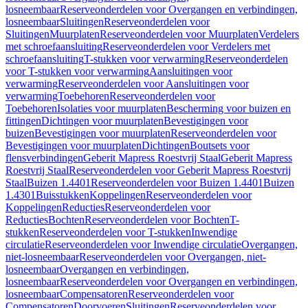
losneembaar
Reserveonderdelen voor Overgangen en verbindingen,
losneembaar
Sluitingen
Reserveonderdelen voor
Sluitingen
Muurplaten
Reserveonderdelen voor Muurplaten
Verdelers
met schroefaansluiting
Reserveonderdelen voor Verdelers met
schroefaansluiting
T-stukken voor verwarming
Reserveonderdelen
voor T-stukken voor verwarming
Aansluitingen voor
verwarming
Reserveonderdelen voor Aansluitingen voor
verwarming
Toebehoren
Reserveonderdelen voor
Toebehoren
Isolaties voor muurplaten
Bescherming voor buizen en
fittingen
Dichtingen voor muurplaten
Bevestigingen voor
buizen
Bevestigingen voor muurplaten
Reserveonderdelen voor
Bevestigingen voor muurplaten
Dichtingen
Boutsets voor
flensverbindingen
Geberit Mapress Roestvrij Staal
Geberit Mapress
Roestvrij Staal
Reserveonderdelen voor Geberit Mapress Roestvrij
Staal
Buizen 1.4401
Reserveonderdelen voor Buizen 1.4401
Buizen
1.4301
Buisstukken
Koppelingen
Reserveonderdelen voor
Koppelingen
Reducties
Reserveonderdelen voor
Reducties
Bochten
Reserveonderdelen voor Bochten
T-
stukken
Reserveonderdelen voor T-stukken
Inwendige
circulatie
Reserveonderdelen voor Inwendige circulatie
Overgangen,
niet-losneembaar
Reserveonderdelen voor Overgangen, niet-
losneembaar
Overgangen en verbindingen,
losneembaar
Reserveonderdelen voor Overgangen en verbindingen,
losneembaar
Compensatoren
Reserveonderdelen voor
Compensatoren
Doorvoeren
Sluitingen
Reserveonderdelen voor