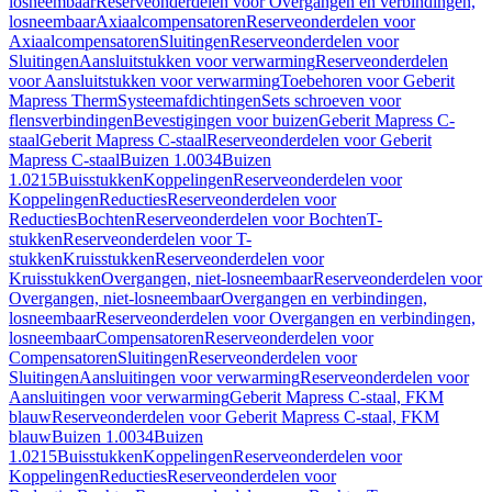
losneembaar
Reserveonderdelen voor Overgangen en verbindingen,
losneembaar
Axiaalcompensatoren
Reserveonderdelen voor
Axiaalcompensatoren
Sluitingen
Reserveonderdelen voor
Sluitingen
Aansluitstukken voor verwarming
Reserveonderdelen
voor Aansluitstukken voor verwarming
Toebehoren voor Geberit
Mapress Therm
Systeemafdichtingen
Sets schroeven voor
flensverbindingen
Bevestigingen voor buizen
Geberit Mapress C-
staal
Geberit Mapress C-staal
Reserveonderdelen voor Geberit
Mapress C-staal
Buizen 1.0034
Buizen
1.0215
Buisstukken
Koppelingen
Reserveonderdelen voor
Koppelingen
Reducties
Reserveonderdelen voor
Reducties
Bochten
Reserveonderdelen voor Bochten
T-
stukken
Reserveonderdelen voor T-
stukken
Kruisstukken
Reserveonderdelen voor
Kruisstukken
Overgangen, niet-losneembaar
Reserveonderdelen voor
Overgangen, niet-losneembaar
Overgangen en verbindingen,
losneembaar
Reserveonderdelen voor Overgangen en verbindingen,
losneembaar
Compensatoren
Reserveonderdelen voor
Compensatoren
Sluitingen
Reserveonderdelen voor
Sluitingen
Aansluitingen voor verwarming
Reserveonderdelen voor
Aansluitingen voor verwarming
Geberit Mapress C-staal, FKM
blauw
Reserveonderdelen voor Geberit Mapress C-staal, FKM
blauw
Buizen 1.0034
Buizen
1.0215
Buisstukken
Koppelingen
Reserveonderdelen voor
Koppelingen
Reducties
Reserveonderdelen voor