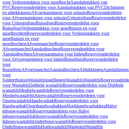
voor Verlengstukken voor spoelbocht
Aansluitstukken van
PVC
Reserveonderdelen voor Aansluitstukken van PVC
Dichtingen
en afdekkappen
Afvoergarnituren voor urinoirs
Reserveonderdelen
voor Afvoergarnituren voor urinoirs
Urinoirsifons
Reserveonderdelen
voor Urinoirsifons
Buissifons
Reserveonderdelen voor
Buissifons
Verlengstukken voor spoelbuizen en voor
spoelbochten
Reserveonderdelen voor Verlengstukken voor
spoelbuizen en voor
spoelbochten
Afvoermanchet
Reserveonderdelen voor
Afvoermanchet
Aansluitbochten
Reserveonderdelen voor
Aansluitbochten
Afvoergarnituren voor bidets
Reserveonderdelen
voor Afvoergarnituren voor bidets
Buissifons
Reserveonderdelen
voor
Buissifons
Afvoermanchet
Aansluitbochten
Afdekkingen
Aansluitingen
voor
Soldeerhulzen
Wastafelopstellingen
Wastafels
Wastafels
Reserveonderde
voor Wastafels
Dubbele wastafels
Reserveonderdelen voor Dubbele
wastafels
Meubelwastafels
Reserveonderdelen voor
Meubelwastafels
Opzetwastafels
Reserveonderdelen voor
Opzetwastafels
Handwasbak
Reserveonderdelen voor
Handwasbak
Opzethandwasbakken
Hoekhandwasbakken
Halve
inbouwwastafels
Reserveonderdelen voor Halve
inbouwwastafels
Inbouwwastafels
Reserveonderdelen voor
Inbouwwastafels
Onderbouwwastafels
Reserveonderdelen voor
Onderbouwwastafels
Hoekwastafels
Wasgoten
Wastafels