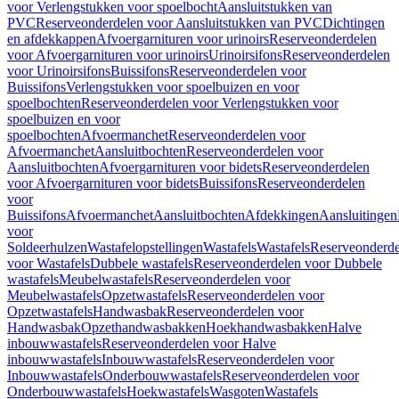
voor Verlengstukken voor spoelbocht
Aansluitstukken van
PVC
Reserveonderdelen voor Aansluitstukken van PVC
Dichtingen
en afdekkappen
Afvoergarnituren voor urinoirs
Reserveonderdelen
voor Afvoergarnituren voor urinoirs
Urinoirsifons
Reserveonderdelen
voor Urinoirsifons
Buissifons
Reserveonderdelen voor
Buissifons
Verlengstukken voor spoelbuizen en voor
spoelbochten
Reserveonderdelen voor Verlengstukken voor
spoelbuizen en voor
spoelbochten
Afvoermanchet
Reserveonderdelen voor
Afvoermanchet
Aansluitbochten
Reserveonderdelen voor
Aansluitbochten
Afvoergarnituren voor bidets
Reserveonderdelen
voor Afvoergarnituren voor bidets
Buissifons
Reserveonderdelen
voor
Buissifons
Afvoermanchet
Aansluitbochten
Afdekkingen
Aansluitingen
voor
Soldeerhulzen
Wastafelopstellingen
Wastafels
Wastafels
Reserveonderde
voor Wastafels
Dubbele wastafels
Reserveonderdelen voor Dubbele
wastafels
Meubelwastafels
Reserveonderdelen voor
Meubelwastafels
Opzetwastafels
Reserveonderdelen voor
Opzetwastafels
Handwasbak
Reserveonderdelen voor
Handwasbak
Opzethandwasbakken
Hoekhandwasbakken
Halve
inbouwwastafels
Reserveonderdelen voor Halve
inbouwwastafels
Inbouwwastafels
Reserveonderdelen voor
Inbouwwastafels
Onderbouwwastafels
Reserveonderdelen voor
Onderbouwwastafels
Hoekwastafels
Wasgoten
Wastafels