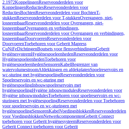
2.1972
Koppelingen
Reserveonderdelen voor
Koppelingen
Reducties
Reserveonderdelen voor
Reducties
Bochten
Reserveonderdelen voor Bochten
T-
stukken
Reserveonderdelen voor T-stukken
Overgangen, niet-
losneembaar
Reserveonderdelen voor Overgangen, niet-
losneembaar
Overgangen en verbindingen,
losneembaar
Reserveonderdelen voor Overgangen en verbindingen,
losneembaar
Doorvoeren
Reserveonderdelen voor
Doorvoeren
Toebehoren voor Geberit Mapress
CuNiFe
Dichtingen
Boutsets voor flensverbindingen
Geberit
hygiënesysteem
Hygiënespoeleenheden
Reserveonderdelen voor
Hygiënespoeleenheden
Toebehoren voor
hygiënespoeleenheden
Sensoren
Kabel
Begrenzer van
watervolumestroom
Afdekkingen en afdekplaten
Spoelreservoirs en
wc-sturing met hygiënespoeling
Reserveonderdelen voor
Spoelreservoirs en wc-sturing met
hygiënespoeling
Inbouwspoelreservoirs met
hygiënespoeling
Hygiëne inbouwmodules
Reserveonderdelen voor
Hygiëne inbouwmodules
Toebehoren voor spoelreservoirs en wc-
sturingen met hygiënespoeling
Reserveonderdelen voor Toebehoren
voor spoelreservoirs en wc-sturingen met
hygiënespoeling
Sensoren
Kabel
Voedingsblokken
Reserveonderdelen
voor Voedingsblokken
Netwerkcomponenten
Geberit Connect
toebehoren voor Geberit hygiënesysteem
Reserveonderdelen voor
Geberit Connect toebehoren voor Geberit