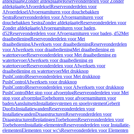
afdekplaatje
Zonder afdekplaatje
Reserveonderdelen voor Zonder
afdekplaatje
Afvoerdeksel
Reserveonderdelen voor
Afvoerdeksel
Afvoergarnituren voor douchebakken
Sestra
Reserveonderdelen voor Afvoergarnituren voor
douchebakken Sestra
Zonder afdekplaatje
Reserveonderdelen voor
Zonder afdekplaatje
Afvoergarnituren voor baden,
d52
Reserveonderdelen voor Afvoergarnituren voor baden, d52
Met
draaibediening
Reserveonderdelen voor Met
draaibediening
Afwerksets voor draaibediening
Reserveonderdelen
voor Afwerksets voor draaibediening
Met draaibediening en
watertoevoer
Reserveonderdelen voor Met draaibediening en
watertoevoer
Afwerksets voor draaibediening en
watertoevoer
Reserveonderdelen voor Afwerksets voor
draaibediening en watertoevoer
Met drukknop
PushControl
Reserveonderdelen voor Met drukknop
PushControl
Afwerksets voor drukknop
PushControl
Reserveonderdelen voor Afwerksets voor drukknop
PushControl
Met stop voor afvoerplug
Reserveonderdelen voor Met
stop voor afvoerplug
Toebehoren voor afvoergarnituren voor
baden
Aansluitsets
Installatiesystemen en spoelsystemen
Geberit
Duofix
Installatiewanden
Reserveonderdelen voor
Installatiewanden
Draagstructuren
Reserveonderdelen voor
Draagstructuren
Beplatingen
Toebehoren
Reserveonderdelen voor
Toebehoren
Installatie-elementen
Reserveonderdelen voor Installatie-
elementen
Elementen voor wc's
Reserveonderdelen voor Elementen