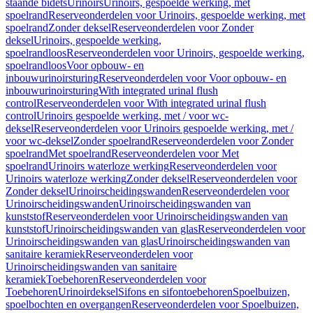
staande bidets
Urinoirs
Urinoirs, gespoelde werking, met
spoelrand
Reserveonderdelen voor Urinoirs, gespoelde werking, met
spoelrand
Zonder deksel
Reserveonderdelen voor Zonder
deksel
Urinoirs, gespoelde werking,
spoelrandloos
Reserveonderdelen voor Urinoirs, gespoelde werking,
spoelrandloos
Voor opbouw- en
inbouwurinoirsturing
Reserveonderdelen voor Voor opbouw- en
inbouwurinoirsturing
With integrated urinal flush
control
Reserveonderdelen voor With integrated urinal flush
control
Urinoirs gespoelde werking, met / voor wc-
deksel
Reserveonderdelen voor Urinoirs gespoelde werking, met /
voor wc-deksel
Zonder spoelrand
Reserveonderdelen voor Zonder
spoelrand
Met spoelrand
Reserveonderdelen voor Met
spoelrand
Urinoirs waterloze werking
Reserveonderdelen voor
Urinoirs waterloze werking
Zonder deksel
Reserveonderdelen voor
Zonder deksel
Urinoirscheidingswanden
Reserveonderdelen voor
Urinoirscheidingswanden
Urinoirscheidingswanden van
kunststof
Reserveonderdelen voor Urinoirscheidingswanden van
kunststof
Urinoirscheidingswanden van glas
Reserveonderdelen voor
Urinoirscheidingswanden van glas
Urinoirscheidingswanden van
sanitaire keramiek
Reserveonderdelen voor
Urinoirscheidingswanden van sanitaire
keramiek
Toebehoren
Reserveonderdelen voor
Toebehoren
Urinoirdeksel
Sifons en sifontoebehoren
Spoelbuizen,
spoelbochten en overgangen
Reserveonderdelen voor Spoelbuizen,