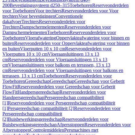
200
Bevestigingssysteem d250–315
Toebehoren
Reserveonderdelen
voor Toebehoren
Voor trechters
Reserveonderdelen voor Voor
trechters
Voor bevestigingen
Conventionele
dakafvoer
Trechters
Reserveonderdelen voor
Trechters
Dampschermelementen
Reserveonderdelen voor
Dampschermelementen
Toebehoren
Reserveonderdelen voor
Toebehoren
Vloerafwatering
Oppervlakteafwatering voor binnen en
buiten
Reserveonderdelen voor Oppervlakteafwatering voor binnen
en buiten
Vloerputten 10 x 10 cm
Reserveonderdelen voor
Vloerputten 10 x 10 cm
Vloeraansluitingen 13 x 13
cm
Reserveonderdelen voor Vloeraansluitingen 13 x 13
cm
Vloeraansluitingen voor balkons en terrassen, 13 x 13
cm
Reserveonderdelen voor Vloeraansluitingen voor balkons en
terrassen, 13 x 13 cm
Toebehoren
Reserveonderdelen voor
Toebehoren
Gereedschap
Gereedschap
Gereedschap voor Geberit
FlowFit
Reserveonderdelen voor Gereedschap voor Geberit
FlowFit
Handpersgereedschap
Reserveonderdelen voor
Handpersgereedschap
Persgereedschap compatibiliteit
[1]
Reserveonderdelen voor Persgereedschap compatibiliteit
[1]
Persgereedschap compatibiliteit [2]
Reserveonderdelen voor
Persgereedschap compatibiliteit
[2]
Buisbewerkingsgereedschap
Reserveonderdelen voor
Buisbewerkingsgereedschap
Afpersstoppen
Reserveonderdelen voor
Afpersstoppen
Controlemiddelen
Persmachines met