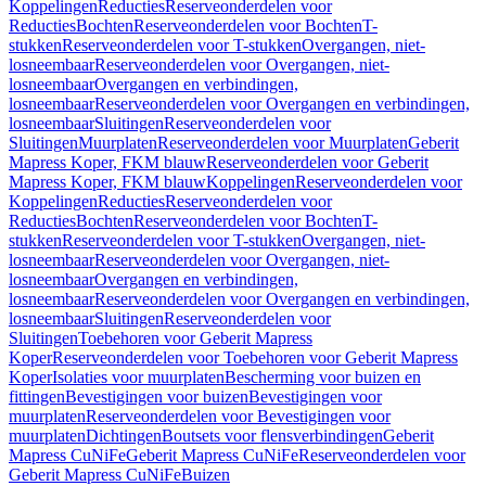
Koppelingen
Reducties
Reserveonderdelen voor
Reducties
Bochten
Reserveonderdelen voor Bochten
T-
stukken
Reserveonderdelen voor T-stukken
Overgangen, niet-
losneembaar
Reserveonderdelen voor Overgangen, niet-
losneembaar
Overgangen en verbindingen,
losneembaar
Reserveonderdelen voor Overgangen en verbindingen,
losneembaar
Sluitingen
Reserveonderdelen voor
Sluitingen
Muurplaten
Reserveonderdelen voor Muurplaten
Geberit
Mapress Koper, FKM blauw
Reserveonderdelen voor Geberit
Mapress Koper, FKM blauw
Koppelingen
Reserveonderdelen voor
Koppelingen
Reducties
Reserveonderdelen voor
Reducties
Bochten
Reserveonderdelen voor Bochten
T-
stukken
Reserveonderdelen voor T-stukken
Overgangen, niet-
losneembaar
Reserveonderdelen voor Overgangen, niet-
losneembaar
Overgangen en verbindingen,
losneembaar
Reserveonderdelen voor Overgangen en verbindingen,
losneembaar
Sluitingen
Reserveonderdelen voor
Sluitingen
Toebehoren voor Geberit Mapress
Koper
Reserveonderdelen voor Toebehoren voor Geberit Mapress
Koper
Isolaties voor muurplaten
Bescherming voor buizen en
fittingen
Bevestigingen voor buizen
Bevestigingen voor
muurplaten
Reserveonderdelen voor Bevestigingen voor
muurplaten
Dichtingen
Boutsets voor flensverbindingen
Geberit
Mapress CuNiFe
Geberit Mapress CuNiFe
Reserveonderdelen voor
Geberit Mapress CuNiFe
Buizen