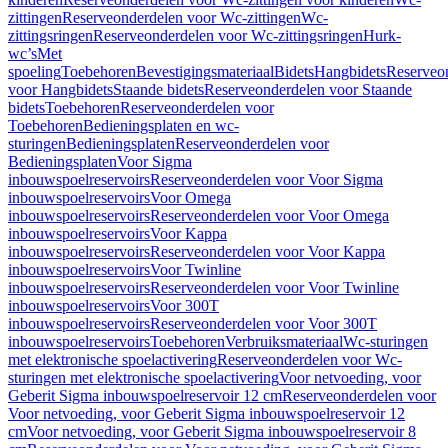
zittingen
Reserveonderdelen voor Wc-zittingen
Wc-
zittingsringen
Reserveonderdelen voor Wc-zittingsringen
Hurk-
wc’s
Met
spoeling
Toebehoren
Bevestigingsmateriaal
Bidets
Hangbidets
Reserveo
voor Hangbidets
Staande bidets
Reserveonderdelen voor Staande
bidets
Toebehoren
Reserveonderdelen voor
Toebehoren
Bedieningsplaten en wc-
sturingen
Bedieningsplaten
Reserveonderdelen voor
Bedieningsplaten
Voor Sigma
inbouwspoelreservoirs
Reserveonderdelen voor Voor Sigma
inbouwspoelreservoirs
Voor Omega
inbouwspoelreservoirs
Reserveonderdelen voor Voor Omega
inbouwspoelreservoirs
Voor Kappa
inbouwspoelreservoirs
Reserveonderdelen voor Voor Kappa
inbouwspoelreservoirs
Voor Twinline
inbouwspoelreservoirs
Reserveonderdelen voor Voor Twinline
inbouwspoelreservoirs
Voor 300T
inbouwspoelreservoirs
Reserveonderdelen voor Voor 300T
inbouwspoelreservoirs
Toebehoren
Verbruiksmateriaal
Wc-sturingen
met elektronische spoelactivering
Reserveonderdelen voor Wc-
sturingen met elektronische spoelactivering
Voor netvoeding, voor
Geberit Sigma inbouwspoelreservoir 12 cm
Reserveonderdelen voor
Voor netvoeding, voor Geberit Sigma inbouwspoelreservoir 12
cm
Voor netvoeding, voor Geberit Sigma inbouwspoelreservoir 8