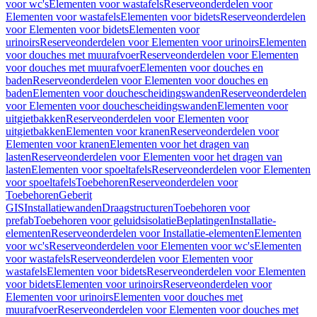
voor wc's
Elementen voor wastafels
Reserveonderdelen voor
Elementen voor wastafels
Elementen voor bidets
Reserveonderdelen
voor Elementen voor bidets
Elementen voor
urinoirs
Reserveonderdelen voor Elementen voor urinoirs
Elementen
voor douches met muurafvoer
Reserveonderdelen voor Elementen
voor douches met muurafvoer
Elementen voor douches en
baden
Reserveonderdelen voor Elementen voor douches en
baden
Elementen voor douchescheidingswanden
Reserveonderdelen
voor Elementen voor douchescheidingswanden
Elementen voor
uitgietbakken
Reserveonderdelen voor Elementen voor
uitgietbakken
Elementen voor kranen
Reserveonderdelen voor
Elementen voor kranen
Elementen voor het dragen van
lasten
Reserveonderdelen voor Elementen voor het dragen van
lasten
Elementen voor spoeltafels
Reserveonderdelen voor Elementen
voor spoeltafels
Toebehoren
Reserveonderdelen voor
Toebehoren
Geberit
GIS
Installatiewanden
Draagstructuren
Toebehoren voor
prefab
Toebehoren voor geluidsisolatie
Beplatingen
Installatie-
elementen
Reserveonderdelen voor Installatie-elementen
Elementen
voor wc's
Reserveonderdelen voor Elementen voor wc's
Elementen
voor wastafels
Reserveonderdelen voor Elementen voor
wastafels
Elementen voor bidets
Reserveonderdelen voor Elementen
voor bidets
Elementen voor urinoirs
Reserveonderdelen voor
Elementen voor urinoirs
Elementen voor douches met
muurafvoer
Reserveonderdelen voor Elementen voor douches met