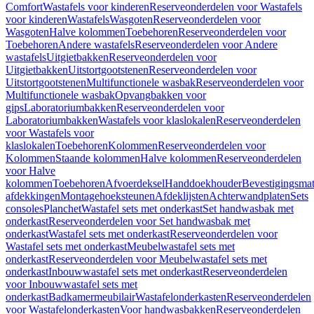
Comfort
Wastafels voor kinderen
Reserveonderdelen voor Wastafels
voor kinderen
Wastafels
Wasgoten
Reserveonderdelen voor
Wasgoten
Halve kolommen
Toebehoren
Reserveonderdelen voor
Toebehoren
Andere wastafels
Reserveonderdelen voor Andere
wastafels
Uitgietbakken
Reserveonderdelen voor
Uitgietbakken
Uitstortgootstenen
Reserveonderdelen voor
Uitstortgootstenen
Multifunctionele wasbak
Reserveonderdelen voor
Multifunctionele wasbak
Opvangbakken voor
gips
Laboratoriumbakken
Reserveonderdelen voor
Laboratoriumbakken
Wastafels voor klaslokalen
Reserveonderdelen
voor Wastafels voor
klaslokalen
Toebehoren
Kolommen
Reserveonderdelen voor
Kolommen
Staande kolommen
Halve kolommen
Reserveonderdelen
voor Halve
kolommen
Toebehoren
Afvoerdeksel
Handdoekhouder
Bevestigingsmat
afdekkingen
Montagehoeksteunen
Afdeklijsten
Achterwandplaten
Sets
consoles
Planchet
Wastafel sets met onderkast
Set handwasbak met
onderkast
Reserveonderdelen voor Set handwasbak met
onderkast
Wastafel sets met onderkast
Reserveonderdelen voor
Wastafel sets met onderkast
Meubelwastafel sets met
onderkast
Reserveonderdelen voor Meubelwastafel sets met
onderkast
Inbouwwastafel sets met onderkast
Reserveonderdelen
voor Inbouwwastafel sets met
onderkast
Badkamermeubilair
Wastafelonderkasten
Reserveonderdelen
voor Wastafelonderkasten
Voor handwasbakken
Reserveonderdelen