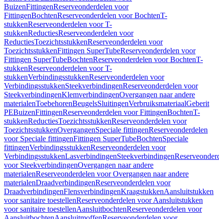
Buizen
Fittingen
Reserveonderdelen voor
Fittingen
Bochten
Reserveonderdelen voor Bochten
T-
stukken
Reserveonderdelen voor T-
stukken
Reducties
Reserveonderdelen voor
Reducties
Toezichtsstukken
Reserveonderdelen voor
Toezichtsstukken
Fittingen SuperTube
Reserveonderdelen voor
Fittingen SuperTube
Bochten
Reserveonderdelen voor Bochten
T-
stukken
Reserveonderdelen voor T-
stukken
Verbindingsstukken
Reserveonderdelen voor
Verbindingsstukken
Steekverbindingen
Reserveonderdelen voor
Steekverbindingen
Klemverbindingen
Overgangen naar andere
materialen
Toebehoren
Beugels
Sluitingen
Verbruiksmateriaal
Geberit
PE
Buizen
Fittingen
Reserveonderdelen voor Fittingen
Bochten
T-
stukken
Reducties
Toezichtsstukken
Reserveonderdelen voor
Toezichtsstukken
Overgangen
Speciale fittingen
Reserveonderdelen
voor Speciale fittingen
Fittingen SuperTube
Bochten
Speciale
fittingen
Verbindingsstukken
Reserveonderdelen voor
Verbindingsstukken
Lasverbindingen
Steekverbindingen
Reserveonder
voor Steekverbindingen
Overgangen naar andere
materialen
Reserveonderdelen voor Overgangen naar andere
materialen
Draadverbindingen
Reserveonderdelen voor
Draadverbindingen
Flensverbindingen
Kraagstukken
Aansluitstukken
voor sanitaire toestellen
Reserveonderdelen voor Aansluitstukken
voor sanitaire toestellen
Aansluitbochten
Reserveonderdelen voor
Aansluitbochten
Aansluitmoffen
Reserveonderdelen voor