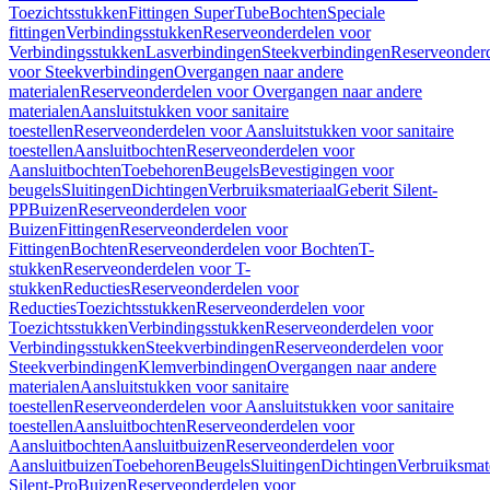
Toezichtsstukken
Fittingen SuperTube
Bochten
Speciale
fittingen
Verbindingsstukken
Reserveonderdelen voor
Verbindingsstukken
Lasverbindingen
Steekverbindingen
Reserveonder
voor Steekverbindingen
Overgangen naar andere
materialen
Reserveonderdelen voor Overgangen naar andere
materialen
Aansluitstukken voor sanitaire
toestellen
Reserveonderdelen voor Aansluitstukken voor sanitaire
toestellen
Aansluitbochten
Reserveonderdelen voor
Aansluitbochten
Toebehoren
Beugels
Bevestigingen voor
beugels
Sluitingen
Dichtingen
Verbruiksmateriaal
Geberit Silent-
PP
Buizen
Reserveonderdelen voor
Buizen
Fittingen
Reserveonderdelen voor
Fittingen
Bochten
Reserveonderdelen voor Bochten
T-
stukken
Reserveonderdelen voor T-
stukken
Reducties
Reserveonderdelen voor
Reducties
Toezichtsstukken
Reserveonderdelen voor
Toezichtsstukken
Verbindingsstukken
Reserveonderdelen voor
Verbindingsstukken
Steekverbindingen
Reserveonderdelen voor
Steekverbindingen
Klemverbindingen
Overgangen naar andere
materialen
Aansluitstukken voor sanitaire
toestellen
Reserveonderdelen voor Aansluitstukken voor sanitaire
toestellen
Aansluitbochten
Reserveonderdelen voor
Aansluitbochten
Aansluitbuizen
Reserveonderdelen voor
Aansluitbuizen
Toebehoren
Beugels
Sluitingen
Dichtingen
Verbruiksmat
Silent-Pro
Buizen
Reserveonderdelen voor