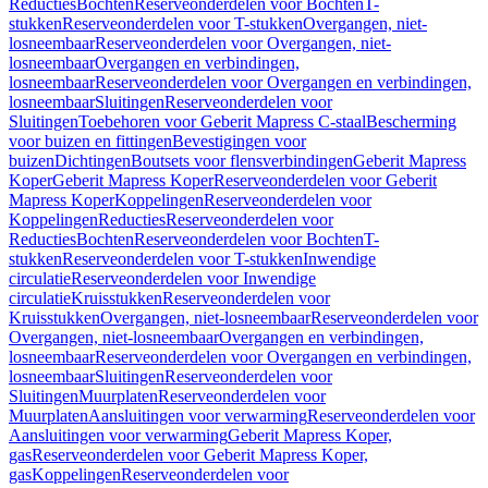
Reducties
Bochten
Reserveonderdelen voor Bochten
T-
stukken
Reserveonderdelen voor T-stukken
Overgangen, niet-
losneembaar
Reserveonderdelen voor Overgangen, niet-
losneembaar
Overgangen en verbindingen,
losneembaar
Reserveonderdelen voor Overgangen en verbindingen,
losneembaar
Sluitingen
Reserveonderdelen voor
Sluitingen
Toebehoren voor Geberit Mapress C-staal
Bescherming
voor buizen en fittingen
Bevestigingen voor
buizen
Dichtingen
Boutsets voor flensverbindingen
Geberit Mapress
Koper
Geberit Mapress Koper
Reserveonderdelen voor Geberit
Mapress Koper
Koppelingen
Reserveonderdelen voor
Koppelingen
Reducties
Reserveonderdelen voor
Reducties
Bochten
Reserveonderdelen voor Bochten
T-
stukken
Reserveonderdelen voor T-stukken
Inwendige
circulatie
Reserveonderdelen voor Inwendige
circulatie
Kruisstukken
Reserveonderdelen voor
Kruisstukken
Overgangen, niet-losneembaar
Reserveonderdelen voor
Overgangen, niet-losneembaar
Overgangen en verbindingen,
losneembaar
Reserveonderdelen voor Overgangen en verbindingen,
losneembaar
Sluitingen
Reserveonderdelen voor
Sluitingen
Muurplaten
Reserveonderdelen voor
Muurplaten
Aansluitingen voor verwarming
Reserveonderdelen voor
Aansluitingen voor verwarming
Geberit Mapress Koper,
gas
Reserveonderdelen voor Geberit Mapress Koper,
gas
Koppelingen
Reserveonderdelen voor