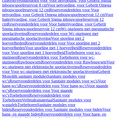
cm
Reserveonderdelen voor Voor netvoeding, voor Geberit Sigma
inbouwspoelreservoir 8 cm
Voor netvoeding, voor Geberit Omega
inbouwspoelreservoir 12 cm
Reserveonderdelen voor Voor
netvoeding, voor Geberit Omega inbouwspoelreservoir 12 cm
Voor
batterijvoeding, voor Geberit Sigma inbouwspoelreservoir 12
cm
Reserveonderdelen voor Voor batterijvoeding, voor Geberit
Sigma inbouwspoelreservoir 12 cm
Wc-sturingen met pneumatische
spoelactivering
Reserveonderdelen voor Wc-sturingen met
pneumatische spoelactivering
Voor spoeling met 2
hoeveelheden
Reserveonderdelen voor Voor spoeling met 2
hoeveelheden
Voor spoeling met 1 hoeveelheid
Reserveonderdelen
voor Voor spoeling met 1 hoeveelheid
Toebehoren voor wc-
sturingen
Reserveonderdelen voor Toebehoren voor wc-
sturingen
Ruwbouwsets
Reserveonderdelen voor Ruwbouwsets
Voor
wc-sturingen met elektronische spoelactivering
Reserveonderdelen
voor Voor wc-sturingen met elektronische spoelactivering
Geberit
Monolith sanitaire modules
Sanitaire modules voor
wc's
Reserveonderdelen voor Sanitaire modules voor wc's
Voor
hang-wc's
Reserveonderdelen voor Voor hang-wc's
Voor staande
wc's
Reserveonderdelen voor Voor staande
wc's
Toebehoren
Reserveonderdelen voor
Toebehoren
Verbruiksmateriaal
Sanitaire modules voor
wastafels
Toebehoren
Sanitaire modules voor
bidets
Reserveonderdelen voor Sanitaire modules voor bidets
Voor
hang- en staande bidets
Reserveonderdelen voor Voor hang- en