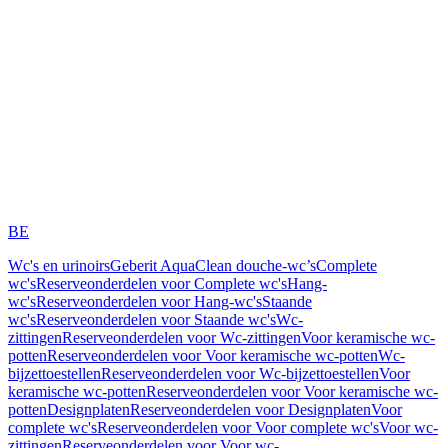
BE
Wc's en urinoirs
Geberit AquaClean douche-wc’s
Complete
wc's
Reserveonderdelen voor Complete wc's
Hang-
wc's
Reserveonderdelen voor Hang-wc's
Staande
wc's
Reserveonderdelen voor Staande wc's
Wc-
zittingen
Reserveonderdelen voor Wc-zittingen
Voor keramische wc-
potten
Reserveonderdelen voor Voor keramische wc-potten
Wc-
bijzettoestellen
Reserveonderdelen voor Wc-bijzettoestellen
Voor
keramische wc-potten
Reserveonderdelen voor Voor keramische wc-
potten
Designplaten
Reserveonderdelen voor Designplaten
Voor
complete wc's
Reserveonderdelen voor Voor complete wc's
Voor wc-
zittingen
Reserveonderdelen voor Voor wc-