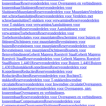
losneembaar
Reserveonderdelen voor Overgangen en verbindingen,
losneembaar
Sluitingen
Reserveonderdelen voor
Sluitingen
Muurplaten
Reserveonderdelen voor Muurplaten
Verdelers
met schroefaansluiting
Reserveonderdelen voor Verdelers met
schroefaansluiting
T-stukken voor verwarming
Reserveonderdelen
voor T-stukken voor verwarming
Aansluitingen voor
verwarming
Reserveonderdelen voor Aansluitingen voor
verwarming
Toebehoren
Reserveonderdelen voor
Toebehoren
Isolaties voor muurplaten
Bescherming voor buizen en
fittingen
Dichtingen voor muurplaten
Bevestigingen voor
buizen
Bevestigingen voor muurplaten
Reserveonderdelen voor
Bevestigingen voor muurplaten
Dichtingen
Boutsets voor
flensverbindingen
Geberit Mapress Roestvrij Staal
Geberit Mapress
Roestvrij Staal
Reserveonderdelen voor Geberit Mapress Roestvrij
Staal
Buizen 1.4401
Reserveonderdelen voor Buizen 1.4401
Buizen
1.4301
Buisstukken
Koppelingen
Reserveonderdelen voor
Koppelingen
Reducties
Reserveonderdelen voor
Reducties
Bochten
Reserveonderdelen voor Bochten
T-
stukken
Reserveonderdelen voor T-stukken
Inwendige
circulatie
Reserveonderdelen voor Inwendige circulatie
Overgangen,
niet-losneembaar
Reserveonderdelen voor Overgangen, niet-
losneembaar
Overgangen en verbindingen,
losneembaar
Reserveonderdelen voor Overgangen en verbindingen,
losneembaar
Compensatoren
Reserveonderdelen voor
Compensatoren
Doorvoeren
Sluitingen
Reserveonderdelen voor