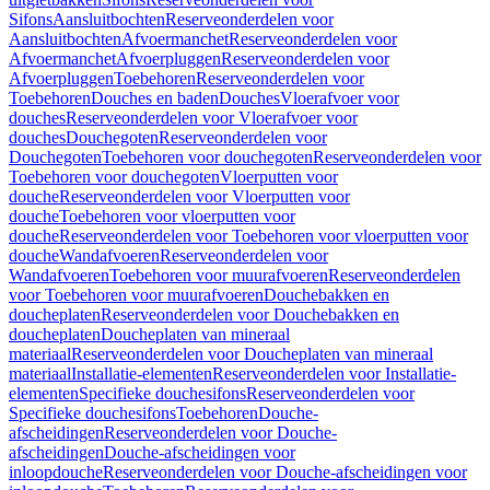
Sifons
Aansluitbochten
Reserveonderdelen voor
Aansluitbochten
Afvoermanchet
Reserveonderdelen voor
Afvoermanchet
Afvoerpluggen
Reserveonderdelen voor
Afvoerpluggen
Toebehoren
Reserveonderdelen voor
Toebehoren
Douches en baden
Douches
Vloerafvoer voor
douches
Reserveonderdelen voor Vloerafvoer voor
douches
Douchegoten
Reserveonderdelen voor
Douchegoten
Toebehoren voor douchegoten
Reserveonderdelen voor
Toebehoren voor douchegoten
Vloerputten voor
douche
Reserveonderdelen voor Vloerputten voor
douche
Toebehoren voor vloerputten voor
douche
Reserveonderdelen voor Toebehoren voor vloerputten voor
douche
Wandafvoeren
Reserveonderdelen voor
Wandafvoeren
Toebehoren voor muurafvoeren
Reserveonderdelen
voor Toebehoren voor muurafvoeren
Douchebakken en
doucheplaten
Reserveonderdelen voor Douchebakken en
doucheplaten
Doucheplaten van mineraal
materiaal
Reserveonderdelen voor Doucheplaten van mineraal
materiaal
Installatie-elementen
Reserveonderdelen voor Installatie-
elementen
Specifieke douchesifons
Reserveonderdelen voor
Specifieke douchesifons
Toebehoren
Douche-
afscheidingen
Reserveonderdelen voor Douche-
afscheidingen
Douche-afscheidingen voor
inloopdouche
Reserveonderdelen voor Douche-afscheidingen voor