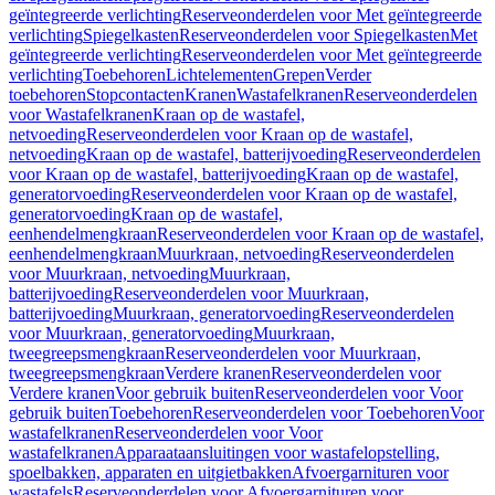
geïntegreerde verlichting
Reserveonderdelen voor Met geïntegreerde
verlichting
Spiegelkasten
Reserveonderdelen voor Spiegelkasten
Met
geïntegreerde verlichting
Reserveonderdelen voor Met geïntegreerde
verlichting
Toebehoren
Lichtelementen
Grepen
Verder
toebehoren
Stopcontacten
Kranen
Wastafelkranen
Reserveonderdelen
voor Wastafelkranen
Kraan op de wastafel,
netvoeding
Reserveonderdelen voor Kraan op de wastafel,
netvoeding
Kraan op de wastafel, batterijvoeding
Reserveonderdelen
voor Kraan op de wastafel, batterijvoeding
Kraan op de wastafel,
generatorvoeding
Reserveonderdelen voor Kraan op de wastafel,
generatorvoeding
Kraan op de wastafel,
eenhendelmengkraan
Reserveonderdelen voor Kraan op de wastafel,
eenhendelmengkraan
Muurkraan, netvoeding
Reserveonderdelen
voor Muurkraan, netvoeding
Muurkraan,
batterijvoeding
Reserveonderdelen voor Muurkraan,
batterijvoeding
Muurkraan, generatorvoeding
Reserveonderdelen
voor Muurkraan, generatorvoeding
Muurkraan,
tweegreepsmengkraan
Reserveonderdelen voor Muurkraan,
tweegreepsmengkraan
Verdere kranen
Reserveonderdelen voor
Verdere kranen
Voor gebruik buiten
Reserveonderdelen voor Voor
gebruik buiten
Toebehoren
Reserveonderdelen voor Toebehoren
Voor
wastafelkranen
Reserveonderdelen voor Voor
wastafelkranen
Apparaataansluitingen voor wastafelopstelling,
spoelbakken, apparaten en uitgietbakken
Afvoergarnituren voor
wastafels
Reserveonderdelen voor Afvoergarnituren voor