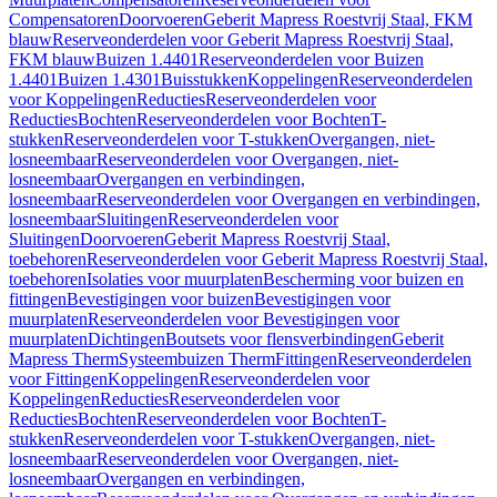
Compensatoren
Doorvoeren
Geberit Mapress Roestvrij Staal, FKM
blauw
Reserveonderdelen voor Geberit Mapress Roestvrij Staal,
FKM blauw
Buizen 1.4401
Reserveonderdelen voor Buizen
1.4401
Buizen 1.4301
Buisstukken
Koppelingen
Reserveonderdelen
voor Koppelingen
Reducties
Reserveonderdelen voor
Reducties
Bochten
Reserveonderdelen voor Bochten
T-
stukken
Reserveonderdelen voor T-stukken
Overgangen, niet-
losneembaar
Reserveonderdelen voor Overgangen, niet-
losneembaar
Overgangen en verbindingen,
losneembaar
Reserveonderdelen voor Overgangen en verbindingen,
losneembaar
Sluitingen
Reserveonderdelen voor
Sluitingen
Doorvoeren
Geberit Mapress Roestvrij Staal,
toebehoren
Reserveonderdelen voor Geberit Mapress Roestvrij Staal,
toebehoren
Isolaties voor muurplaten
Bescherming voor buizen en
fittingen
Bevestigingen voor buizen
Bevestigingen voor
muurplaten
Reserveonderdelen voor Bevestigingen voor
muurplaten
Dichtingen
Boutsets voor flensverbindingen
Geberit
Mapress Therm
Systeembuizen Therm
Fittingen
Reserveonderdelen
voor Fittingen
Koppelingen
Reserveonderdelen voor
Koppelingen
Reducties
Reserveonderdelen voor
Reducties
Bochten
Reserveonderdelen voor Bochten
T-
stukken
Reserveonderdelen voor T-stukken
Overgangen, niet-
losneembaar
Reserveonderdelen voor Overgangen, niet-
losneembaar
Overgangen en verbindingen,