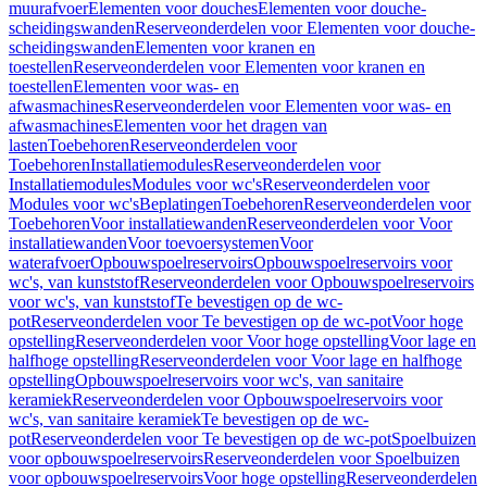
muurafvoer
Elementen voor douches
Elementen voor douche-
scheidingswanden
Reserveonderdelen voor Elementen voor douche-
scheidingswanden
Elementen voor kranen en
toestellen
Reserveonderdelen voor Elementen voor kranen en
toestellen
Elementen voor was- en
afwasmachines
Reserveonderdelen voor Elementen voor was- en
afwasmachines
Elementen voor het dragen van
lasten
Toebehoren
Reserveonderdelen voor
Toebehoren
Installatiemodules
Reserveonderdelen voor
Installatiemodules
Modules voor wc's
Reserveonderdelen voor
Modules voor wc's
Beplatingen
Toebehoren
Reserveonderdelen voor
Toebehoren
Voor installatiewanden
Reserveonderdelen voor Voor
installatiewanden
Voor toevoersystemen
Voor
waterafvoer
Opbouwspoelreservoirs
Opbouwspoelreservoirs voor
wc's, van kunststof
Reserveonderdelen voor Opbouwspoelreservoirs
voor wc's, van kunststof
Te bevestigen op de wc-
pot
Reserveonderdelen voor Te bevestigen op de wc-pot
Voor hoge
opstelling
Reserveonderdelen voor Voor hoge opstelling
Voor lage en
halfhoge opstelling
Reserveonderdelen voor Voor lage en halfhoge
opstelling
Opbouwspoelreservoirs voor wc's, van sanitaire
keramiek
Reserveonderdelen voor Opbouwspoelreservoirs voor
wc's, van sanitaire keramiek
Te bevestigen op de wc-
pot
Reserveonderdelen voor Te bevestigen op de wc-pot
Spoelbuizen
voor opbouwspoelreservoirs
Reserveonderdelen voor Spoelbuizen
voor opbouwspoelreservoirs
Voor hoge opstelling
Reserveonderdelen