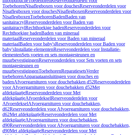
inloopdouche
Toebehoren
Reserveonderdelen voor
Toebehoren
Nisaflegboxen voor douches
Reserveonderdelen voor
Nisaflegboxen voor douches
Nisaflegboxen
Reserveonderdelen voor
Nisaflegboxen
Toebehoren
Baden
Baden van
sanitairacryl
Reserveonderdelen voor Baden van
sanitairacryl
Rechthoekige baden
Reserveonderdelen voor
Rechthoekige baden
Baden van mineraal
materiaal
Reserveonderdelen voor Baden van mineraal
materiaal
Baden voor baby's
Reserveonderdelen voor Baden voor
baby's
Installatie-elementen
Reserveonderdelen voor Installatie-
elementen
Sets voeten en sets montagesteunen en
muurbevestigingen
Reserveonderdelen voor Sets voeten en sets
montagesteunen en
muurbevestigingen
Toebehoren
Reparatiesets
Verder
toebehoren
Apparaataansluitingen voor douches en
baden
Afvoergarnituren voor douchebakken d52
Reserveonderdelen
voor Afvoergarnituren voor douchebakken d52
Met
afdekplaatje
Reserveonderdelen voor Met
afdekplaatje
Afvoerdeksel
Reserveonderdelen voor
Afvoerdeksel
Afvoergarnituren voor douchebakken,
d62
Reserveonderdelen voor Afvoergarnituren voor douchebakken,
d62
Met afdekplaatje
Reserveonderdelen voor Met
afdekplaatje
Afvoergarnituren voor douchebakken,
d90
Reserveonderdelen voor Afvoergarnituren voor douchebakken,
d90
Met afdekplaatje
Reserveonderdelen voor Met