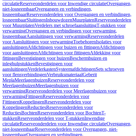
circulatie
Reserveonderdelen voor Inwendige circulatie
Overgangen,
niet-losneembaar
Overgangen en verbindingen,
losneembaar
Reserveonderdelen voor Overgangen en verbindingen,
losneembaar
Sluitingen
Inbouwdozen
Muurplaten
Reserveonderdelen
voor Muurplaten
Verdelers met schroefaansluiting
T-stukken voor
verwarming
Overgangen en verbindingen voor verwarming,
losneembaar
Aansluitingen voor verwarming
Reserveonderdelen
voor Aansluitingen voor verwarming
Toebehoren
Isolaties voor
aansluitingen
Afdichtingen voor buizen en fittingen
Afdichtingen
voor aansluitingen
Afdichtingen voor fittingen
Afdekking voor
fittingen
Bevestigingen voor buizen
Beschermbuizen en
inleghulpstukken
Bevestigingen voor
aansluitingen
Verdelerkasten
Systeemafdichtingen
Sets schroeven
voor flensverbindingen
Verbruiksmateriaal
Geberit
Mepla
Meerlagenbuizen
Reserveonderdelen voor
Meerlagenbuizen
Meerlagenbuizen voor
verwarming
Reserveonderdelen voor Meerlagenbuizen voor
verwarming
Fittingen
Reserveonderdelen voor
Fittingen
Koppelingen
Reserveonderdelen voor
Koppelingen
Reducties
Reserveonderdelen voor
Reducties
Bochten
Reserveonderdelen voor Bochten
T-
stukken
Reserveonderdelen voor T-stukken
Inwendige
circulatie
Reserveonderdelen voor Inwendige circulatie
Overgangen,
niet-losneembaar
Reserveonderdelen voor Overgangen, niet-
losneembaar
Overgangen en verbindingen,