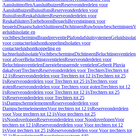
Aansluitmoffen
Aansluitbuizen
Reserveonderdelen voor
Aansluitbuizen
Buissifons
Reserveonderdelen voor
Buissifons
Reukafsluiters
Reserveonderdelen voor
Reukafsluiters
Toebehoren
Beugels
Bevestigingen voor
beugels
Draagschalen
Sluitingen
Dichtingen
Ruwbouwbeschermingen
V
geluidsisolatie en
vochtbescherming
Brandpreventie
Plafondafsluitsystemen
Geluidsisolat
voor contactgeluidsontkoppeling
Isolaties voor
contactgeluidsontkoppeling en
luchtgeluidsisolatie
Vochtbescherming
Dichtingen
Beluchtingsventielen
voor afvoer
Beluchtingsventielen
Reserveonderdelen voor
Beluchtingsventielen
Energiebesparende ventielen
Geberit Pluvia
dakafvoer
Trechters
Reserveonderdelen voor Trechters
Trechters tot
12 l/s
Reserveonderdelen voor Trechters tot 12 l/s
Trechters tot 25
l/s
Reserveonderdelen voor Trechters tot 25 l/s
Trechters voor
goten
Reserveonderdelen voor Trechters voor goten
Trechters tot 12
l/s
Reserveonderdelen voor Trechters tot 12 l/s
Trechters tot 25
l/s
Reserveonderdelen voor Trechters tot 25
l/s
Dampschermelementen
Reserveonderdelen voor
Dampschermelementen
Voor trechters tot 12 l/s
Reserveonderdelen
voor Voor trechters tot 12 l/s
Voor trechters tot 25
l/s
Noodoverlopen
Reserveonderdelen voor Noodoverlopen
Voor
trechters tot 12 l/s
Reserveonderdelen voor Voor trechters tot 12
l/s
Voor trechters tot 25 l/s
Reserveonderdelen voor Voor trechters tot
25 l/s
Bevestigingen
Bevestigingssysteem d40–