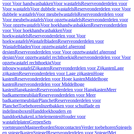
voor Voor handwasbakken
Voor wastafels
Reserveonderdelen voor
Voor wastafels
Voor dubbele wastafels
Reserveonderdelen voor Voor
dubbele wastafels
Voor meubelwastafels
Reserveonderdelen voor
Voor meubelwastafels
Voor opzetwastafels
Reserveonderdelen voor
Voor opzetwastafels
Voor hoekhandwasbakken
Reserveonderdelen
voor Voor hoekhandwasbakken
Voor
hoekwastafels
Reserveonderdelen voor Voor
hoekwastafels
Wastafelbladen
Reserveonderdelen voor
Wastafelbladen
Voor opzetwastafel afgerond
design
Reserveonderdelen voor Voor opzetwastafel afgerond
design
Voor opzetwastafel rechthoekig
Reserveonderdelen voor Voor
opzetwastafel rechthoekig
Voor
inbouwwastafel
Zijkasten
Reserveonderdelen voor Zijkasten
Lage
zijkasten
Reserveonderdelen voor Lage zijkasten
Hoge
kasten
Reserveonderdelen voor Hoge kasten
Middelhoge
kasten
Reserveonderdelen voor Middelhoge
kasten
Hangkasten
Reserveonderdelen voor Hangkasten
Meer
badkamermeubilair
Reserveonderdelen voor Meer
badkamermeubilair
Planchet
Reserveonderdelen voor
Planchet
Toebehoren
Inzetbakken voor schuiflade en
indelingsboxen
Handdoekhouders en
handdoekhaken
Lichtelementen
Houder voor
wastafelplaten
Grepen
Sets
voetsteunen
Magneetborden
Stopcontacten
Verder toebehoren
Spiegels
en spiegelkasten
Spiegel
Reserveonderdelen voor Spiegel
Met