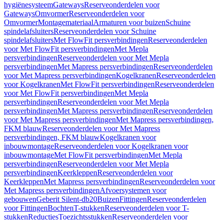
hygiënesysteem
Gateways
Reserveonderdelen voor
Gateways
Omvormer
Reserveonderdelen voor
Omvormer
Montagemateriaal
Armaturen voor buizen
Schuine
spindelafsluiters
Reserveonderdelen voor Schuine
spindelafsluiters
Met FlowFit persverbindingen
Reserveonderdelen
voor Met FlowFit persverbindingen
Met Mepla
persverbindingen
Reserveonderdelen voor Met Mepla
persverbindingen
Met Mapress persverbindingen
Reserveonderdelen
voor Met Mapress persverbindingen
Kogelkranen
Reserveonderdelen
voor Kogelkranen
Met FlowFit persverbindingen
Reserveonderdelen
voor Met FlowFit persverbindingen
Met Mepla
persverbindingen
Reserveonderdelen voor Met Mepla
persverbindingen
Met Mapress persverbindingen
Reserveonderdelen
voor Met Mapress persverbindingen
Met Mapress persverbindingen,
FKM blauw
Reserveonderdelen voor Met Mapress
persverbindingen, FKM blauw
Kogelkranen voor
inbouwmontage
Reserveonderdelen voor Kogelkranen voor
inbouwmontage
Met FlowFit persverbindingen
Met Mepla
persverbindingen
Reserveonderdelen voor Met Mepla
persverbindingen
Keerkleppen
Reserveonderdelen voor
Keerkleppen
Met Mapress persverbindingen
Reserveonderdelen voor
Met Mapress persverbindingen
Afvoersystemen voor
gebouwen
Geberit Silent-db20
Buizen
Fittingen
Reserveonderdelen
voor Fittingen
Bochten
T-stukken
Reserveonderdelen voor T-
stukken
Reducties
Toezichtsstukken
Reserveonderdelen voor