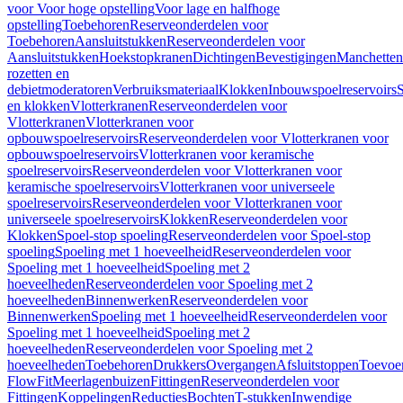
voor Voor hoge opstelling
Voor lage en halfhoge
opstelling
Toebehoren
Reserveonderdelen voor
Toebehoren
Aansluitstukken
Reserveonderdelen voor
Aansluitstukken
Hoekstopkranen
Dichtingen
Bevestigingen
Manchetten
rozetten en
debietmoderatoren
Verbruiksmateriaal
Klokken
Inbouwspoelreservoirs
en klokken
Vlotterkranen
Reserveonderdelen voor
Vlotterkranen
Vlotterkranen voor
opbouwspoelreservoirs
Reserveonderdelen voor Vlotterkranen voor
opbouwspoelreservoirs
Vlotterkranen voor keramische
spoelreservoirs
Reserveonderdelen voor Vlotterkranen voor
keramische spoelreservoirs
Vlotterkranen voor universeele
spoelreservoirs
Reserveonderdelen voor Vlotterkranen voor
universeele spoelreservoirs
Klokken
Reserveonderdelen voor
Klokken
Spoel-stop spoeling
Reserveonderdelen voor Spoel-stop
spoeling
Spoeling met 1 hoeveelheid
Reserveonderdelen voor
Spoeling met 1 hoeveelheid
Spoeling met 2
hoeveelheden
Reserveonderdelen voor Spoeling met 2
hoeveelheden
Binnenwerken
Reserveonderdelen voor
Binnenwerken
Spoeling met 1 hoeveelheid
Reserveonderdelen voor
Spoeling met 1 hoeveelheid
Spoeling met 2
hoeveelheden
Reserveonderdelen voor Spoeling met 2
hoeveelheden
Toebehoren
Drukkers
Overgangen
Afsluitstoppen
Toevoe
FlowFit
Meerlagenbuizen
Fittingen
Reserveonderdelen voor
Fittingen
Koppelingen
Reducties
Bochten
T-stukken
Inwendige