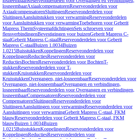
losneembaar
Reserveonderdelen voor Overgangen en verbindingen,
losneembaar
Axiaalcompensatoren
Reserveonderdelen voor
Axiaalcompensatoren
Sluitingen
Reserveonderdelen voor
Sluitingen
Aansluitstukken voor verwarming
Reserveonderdelen
voor Aansluitstukken voor verwarming
Toebehoren voor Geberit
Mapress Therm
Systeemafdichtingen
Sets schroeven voor
flensverbindingen
Bevestigingen voor buizen
Geberit Mapress C-
staal
Geberit Mapress C-staal
Reserveonderdelen voor Geberit
Mapress C-staal
Buizen 1.0034
Buizen
1.0215
Buisstukken
Koppelingen
Reserveonderdelen voor
Koppelingen
Reducties
Reserveonderdelen voor
Reducties
Bochten
Reserveonderdelen voor Bochten
T-
stukken
Reserveonderdelen voor T-
stukken
Kruisstukken
Reserveonderdelen voor
Kruisstukken
Overgangen, niet-losneembaar
Reserveonderdelen voor
Overgangen, niet-losneembaar
Overgangen en verbindingen,
losneembaar
Reserveonderdelen voor Overgangen en verbindingen,
losneembaar
Compensatoren
Reserveonderdelen voor
Compensatoren
Sluitingen
Reserveonderdelen voor
Sluitingen
Aansluitingen voor verwarming
Reserveonderdelen voor
Aansluitingen voor verwarming
Geberit Mapress C-staal, FKM
blauw
Reserveonderdelen voor Geberit Mapress C-staal, FKM
blauw
Buizen 1.0034
Buizen
1.0215
Buisstukken
Koppelingen
Reserveonderdelen voor
Koppelingen
Reducties
Reserveonderdelen voor