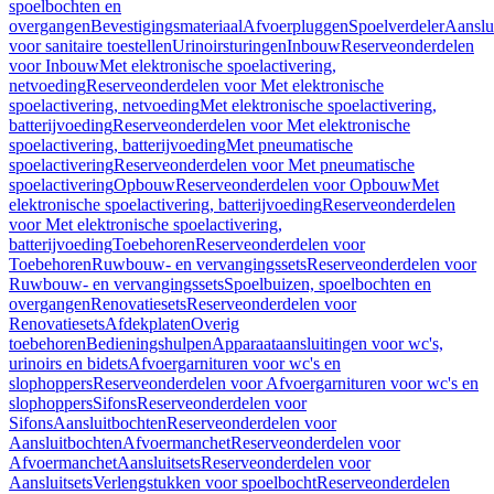
spoelbochten en
overgangen
Bevestigingsmateriaal
Afvoerpluggen
Spoelverdeler
Aanslu
voor sanitaire toestellen
Urinoirsturingen
Inbouw
Reserveonderdelen
voor Inbouw
Met elektronische spoelactivering,
netvoeding
Reserveonderdelen voor Met elektronische
spoelactivering, netvoeding
Met elektronische spoelactivering,
batterijvoeding
Reserveonderdelen voor Met elektronische
spoelactivering, batterijvoeding
Met pneumatische
spoelactivering
Reserveonderdelen voor Met pneumatische
spoelactivering
Opbouw
Reserveonderdelen voor Opbouw
Met
elektronische spoelactivering, batterijvoeding
Reserveonderdelen
voor Met elektronische spoelactivering,
batterijvoeding
Toebehoren
Reserveonderdelen voor
Toebehoren
Ruwbouw- en vervangingssets
Reserveonderdelen voor
Ruwbouw- en vervangingssets
Spoelbuizen, spoelbochten en
overgangen
Renovatiesets
Reserveonderdelen voor
Renovatiesets
Afdekplaten
Overig
toebehoren
Bedieningshulpen
Apparaataansluitingen voor wc's,
urinoirs en bidets
Afvoergarnituren voor wc's en
slophoppers
Reserveonderdelen voor Afvoergarnituren voor wc's en
slophoppers
Sifons
Reserveonderdelen voor
Sifons
Aansluitbochten
Reserveonderdelen voor
Aansluitbochten
Afvoermanchet
Reserveonderdelen voor
Afvoermanchet
Aansluitsets
Reserveonderdelen voor
Aansluitsets
Verlengstukken voor spoelbocht
Reserveonderdelen