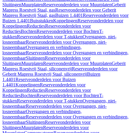
Sluitingen
Muurplaten
Reserveonderdelen voor Muurplaten
Geberit
Mapress Roestvrij Staal, gas
Reserveonderdelen voor Geberit
Mapress Roestvrij Staal, gas
Buizen 1.4401
Reserveonderdelen voor
Buizen 1.4401
Buisstukken
Koppelingen
Reserveonderdelen voor
Koppelingen
Reducties
Reserveonderdelen voor
Reducties
Bochten
Reserveonderdelen voor Bochten
T-
stukken
Reserveonderdelen voor T-stukken
Overgangen, niet-
losneembaar
Reserveonderdelen voor Overgangen, niet-
losneembaar
Overgangen en verbindingen,
losneembaar
Reserveonderdelen voor Overgangen en verbindingen,
losneembaar
Sluitingen
Reserveonderdelen voor
Sluitingen
Muurplaten
Reserveonderdelen voor Muurplaten
Geberit
Mapress Roestvrij Staal, siliconenvrij
Reserveonderdelen voor
Geberit Mapress Roestvrij Staal, siliconenvrij
Buizen
1.4401
Reserveonderdelen voor Buizen
1.4401
Koppelingen
Reserveonderdelen voor
Koppelingen
Reducties
Reserveonderdelen voor
Reducties
Bochten
Reserveonderdelen voor Bochten
T-
stukken
Reserveonderdelen voor T-stukken
Overgangen, niet-
losneembaar
Reserveonderdelen voor Overgangen, niet-
losneembaar
Overgangen en verbindingen,
losneembaar
Reserveonderdelen voor Overgangen en verbindingen,
losneembaar
Sluitingen
Reserveonderdelen voor
Sluitingen
Muurplaten
Reserveonderdelen voor
Muurplaten
Compensatoren
Reserveonderdelen voor