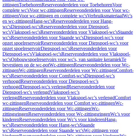
zittingen
Toebehoren
Reserveonderdelen voor Toebehoren
Voor
complete wc's
Voor wc-zittingen
Reserveonderdelen voor Voor wc-
zittingen
Voor wc-zittingen en complete wc's
Verbruiksmateriaal
Wc's
en wc-zittingen
Hang-wc's
Reserveonderdelen voor Hang-
wc's
Diepspoel-wc's
Reserveonderdelen voor Diepspoel-
wc's
Vlakspoel-wc's
Reserveonderdelen voor Vlakspoel-wc's
Staande
wc's
Reserveonderdelen voor Staande wc's
Diepspoel-wc’s voor
opzet spoelreservoir
Reserveonderdelen voor Diepspoel-wc’s voor
opzet spoelreservoir
Diepspoel-wc's
Reserveonderdelen voor
Diepspoel-wc's
Vlakspoel-wc's
Reserveonderdelen voor Vlakspoel-
wc's
Opbouwspoelreservoirs voor wc's, van sanitaire keramiek
Te
bevestigen op de wc-pot
Wc-zittingen
Reserveonderdelen voor Wc-
zittingen
Wc-zittingen
Reserveonderdelen voor Wc-zittingen
Comfort-
wc's
Reserveonderdelen voor Comfort-wc's
Diepspoel-wc’s
verhoogd
Reserveonderdelen voor Diepspoel-wc’s
verhoogd
Diepspoel-wc's verlengd
Reserveonderdelen voor
Diepspoel-wc's verlengd
Vlakspoel-wc’s
verlengd
Reserveonderdelen voor Vlakspoel-wc’s verlengd
Comfort
wc-zittingen
Reserveonderdelen voor Comfort wc-zittingen
Wc-
zittingen
Reserveonderdelen voor Wc-zittingen
Wc-
zittingsringen
Reserveonderdelen voor Wc-zittingsringen
Wc’s voor
kinderen
Reserveonderdelen voor Wc’s voor kinderen
Hang-
wc's
Reserveonderdelen voor Hang-wc's
Staande
wc's
Reserveonderdelen voor Staande wc's
Wc-zittingen voor
kinderen
Reserveonderdelen voor Wc-zittingen voor kinderen
Wc-