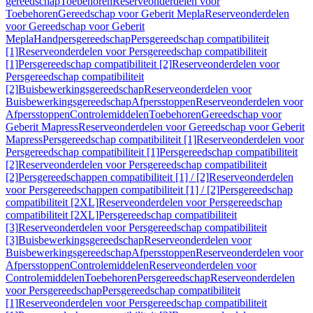
gereedschap
Toebehoren
Reserveonderdelen voor
Toebehoren
Gereedschap voor Geberit Mepla
Reserveonderdelen
voor Gereedschap voor Geberit
Mepla
Handpersgereedschap
Persgereedschap compatibiliteit
[1]
Reserveonderdelen voor Persgereedschap compatibiliteit
[1]
Persgereedschap compatibiliteit [2]
Reserveonderdelen voor
Persgereedschap compatibiliteit
[2]
Buisbewerkingsgereedschap
Reserveonderdelen voor
Buisbewerkingsgereedschap
Afpersstoppen
Reserveonderdelen voor
Afpersstoppen
Controlemiddelen
Toebehoren
Gereedschap voor
Geberit Mapress
Reserveonderdelen voor Gereedschap voor Geberit
Mapress
Persgereedschap compatibiliteit [1]
Reserveonderdelen voor
Persgereedschap compatibiliteit [1]
Persgereedschap compatibiliteit
[2]
Reserveonderdelen voor Persgereedschap compatibiliteit
[2]
Persgereedschappen compatibiliteit [1] / [2]
Reserveonderdelen
voor Persgereedschappen compatibiliteit [1] / [2]
Persgereedschap
compatibiliteit [2XL]
Reserveonderdelen voor Persgereedschap
compatibiliteit [2XL]
Persgereedschap compatibiliteit
[3]
Reserveonderdelen voor Persgereedschap compatibiliteit
[3]
Buisbewerkingsgereedschap
Reserveonderdelen voor
Buisbewerkingsgereedschap
Afpersstoppen
Reserveonderdelen voor
Afpersstoppen
Controlemiddelen
Reserveonderdelen voor
Controlemiddelen
Toebehoren
Persgereedschap
Reserveonderdelen
voor Persgereedschap
Persgereedschap compatibiliteit
[1]
Reserveonderdelen voor Persgereedschap compatibiliteit