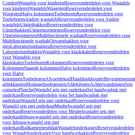
Comfort
Wastafels voor kinderen
Reserveonderdelen voor Wastafels
voor kinderen
Wastafels
Wasgoten
Reserveonderdelen voor
Wasgoten
Halve kolommen
Toebehoren
Reserveonderdelen voor
Toebehoren
Andere wastafels
Reserveonderdelen voor Andere
wastafels
Uitgietbakken
Reserveonderdelen voor
Uitgietbakken
Uitstortgootstenen
Reserveonderdelen voor
Uitstortgootstenen
Multifunctionele wasbak
Reserveonderdelen voor
Multifunctionele wasbak
Opvangbakken voor
gips
Laboratoriumbakken
Reserveonderdelen voor
Laboratoriumbakken
Wastafels voor klaslokalen
Reserveonderdelen
voor Wastafels voor
klaslokalen
Toebehoren
Kolommen
Reserveonderdelen voor
Kolommen
Staande kolommen
Halve kolommen
Reserveonderdelen
voor Halve
kolommen
Toebehoren
Afvoerdeksel
Handdoekhouder
Bevestigingsmat
afdekkingen
Montagehoeksteunen
Afdeklijsten
Achterwandplaten
Sets
consoles
Planchet
Wastafel sets met onderkast
Set handwasbak met
onderkast
Reserveonderdelen voor Set handwasbak met
onderkast
Wastafel sets met onderkast
Reserveonderdelen voor
Wastafel sets met onderkast
Meubelwastafel sets met
onderkast
Reserveonderdelen voor Meubelwastafel sets met
onderkast
Inbouwwastafel sets met onderkast
Reserveonderdelen
voor Inbouwwastafel sets met
onderkast
Badkamermeubilair
Wastafelonderkasten
Reserveonderdelen
voor Wastafelonderkasten
Voor handwasbakken
Reserveonderdelen