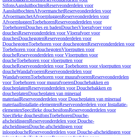
Sifons
Aansluitbochten
Reserveonderdelen voor
Aansluitbochten
Afvoermanchet
Reserveonderdelen voor
Afvoermanchet
Afvoerpluggen
Reserveonderdelen voor
Afvoerpluggen
Toebehoren
Reserveonderdelen voor
Toebehoren
Douches en baden
Douches
Vloerafvoer voor
douches
Reserveonderdelen voor Vloerafvoer voor
douches
Douchegoten
Reserveonderdelen voor
Douchegoten
Toebehoren voor douchegoten
Reserveonderdelen voor
Toebehoren voor douchegoten
Vloerputten voor
douche
Reserveonderdelen voor Vloerputten voor
douche
Toebehoren voor vloerputten voor
douche
Reserveonderdelen voor Toebehoren voor vloerputten voor
douche
Wandafvoeren
Reserveonderdelen voor
Wandafvoeren
Toebehoren voor muurafvoeren
Reserveonderdelen
voor Toebehoren voor muurafvoeren
Douchebakken en
doucheplaten
Reserveonderdelen voor Douchebakken en
doucheplaten
Doucheplaten van mineraal
materiaal
Reserveonderdelen voor Doucheplaten van mineraal
materiaal
Installatie-elementen
Reserveonderdelen voor Installatie-
elementen
Specifieke douchesifons
Reserveonderdelen voor
Specifieke douchesifons
Toebehoren
Douche-
afscheidingen
Reserveonderdelen voor Douche-
afscheidingen
Douche-afscheidingen voor
inloopdouche
Reserveonderdelen voor Douche-afscheidingen voor