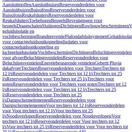
Aansluitmoffen
Aansluitbuizen
Reserveonderdelen voor
Aansluitbuizen
Buissifons
Reserveonderdelen voor
Buissifons
Reukafsluiters
Reserveonderdelen voor
Reukafsluiters
Toebehoren
Beugels
Bevestigingen voor
beugels
Draagschalen
Sluitingen
Dichtingen
Ruwbouwbeschermingen
V
geluidsisolatie en
vochtbescherming
Brandpreventie
Plafondafsluitsystemen
Geluidsisolat
voor contactgeluidsontkoppeling
Isolaties voor
contactgeluidsontkoppeling en
luchtgeluidsisolatie
Vochtbescherming
Dichtingen
Beluchtingsventielen
voor afvoer
Beluchtingsventielen
Reserveonderdelen voor
Beluchtingsventielen
Energiebesparende ventielen
Geberit Pluvia
dakafvoer
Trechters
Reserveonderdelen voor Trechters
Trechters tot
12 l/s
Reserveonderdelen voor Trechters tot 12 l/s
Trechters tot 25
l/s
Reserveonderdelen voor Trechters tot 25 l/s
Trechters voor
goten
Reserveonderdelen voor Trechters voor goten
Trechters tot 12
l/s
Reserveonderdelen voor Trechters tot 12 l/s
Trechters tot 25
l/s
Reserveonderdelen voor Trechters tot 25
l/s
Dampschermelementen
Reserveonderdelen voor
Dampschermelementen
Voor trechters tot 12 l/s
Reserveonderdelen
voor Voor trechters tot 12 l/s
Voor trechters tot 25
l/s
Noodoverlopen
Reserveonderdelen voor Noodoverlopen
Voor
trechters tot 12 l/s
Reserveonderdelen voor Voor trechters tot 12
l/s
Voor trechters tot 25 l/s
Reserveonderdelen voor Voor trechters tot
25 l/s
Bevestigingen
Bevestigingssysteem d40–