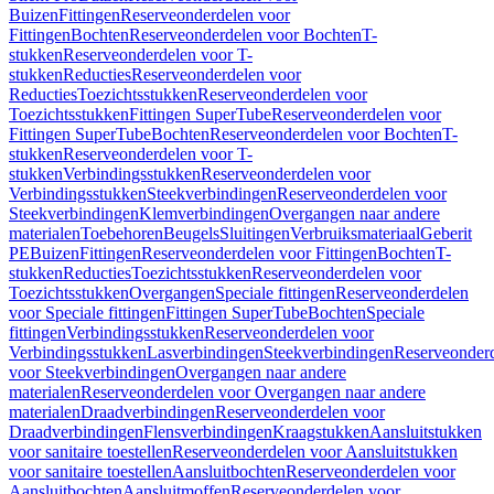
Buizen
Fittingen
Reserveonderdelen voor
Fittingen
Bochten
Reserveonderdelen voor Bochten
T-
stukken
Reserveonderdelen voor T-
stukken
Reducties
Reserveonderdelen voor
Reducties
Toezichtsstukken
Reserveonderdelen voor
Toezichtsstukken
Fittingen SuperTube
Reserveonderdelen voor
Fittingen SuperTube
Bochten
Reserveonderdelen voor Bochten
T-
stukken
Reserveonderdelen voor T-
stukken
Verbindingsstukken
Reserveonderdelen voor
Verbindingsstukken
Steekverbindingen
Reserveonderdelen voor
Steekverbindingen
Klemverbindingen
Overgangen naar andere
materialen
Toebehoren
Beugels
Sluitingen
Verbruiksmateriaal
Geberit
PE
Buizen
Fittingen
Reserveonderdelen voor Fittingen
Bochten
T-
stukken
Reducties
Toezichtsstukken
Reserveonderdelen voor
Toezichtsstukken
Overgangen
Speciale fittingen
Reserveonderdelen
voor Speciale fittingen
Fittingen SuperTube
Bochten
Speciale
fittingen
Verbindingsstukken
Reserveonderdelen voor
Verbindingsstukken
Lasverbindingen
Steekverbindingen
Reserveonder
voor Steekverbindingen
Overgangen naar andere
materialen
Reserveonderdelen voor Overgangen naar andere
materialen
Draadverbindingen
Reserveonderdelen voor
Draadverbindingen
Flensverbindingen
Kraagstukken
Aansluitstukken
voor sanitaire toestellen
Reserveonderdelen voor Aansluitstukken
voor sanitaire toestellen
Aansluitbochten
Reserveonderdelen voor
Aansluitbochten
Aansluitmoffen
Reserveonderdelen voor