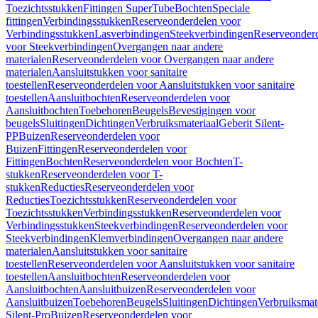
Toezichtsstukken
Fittingen SuperTube
Bochten
Speciale
fittingen
Verbindingsstukken
Reserveonderdelen voor
Verbindingsstukken
Lasverbindingen
Steekverbindingen
Reserveonder
voor Steekverbindingen
Overgangen naar andere
materialen
Reserveonderdelen voor Overgangen naar andere
materialen
Aansluitstukken voor sanitaire
toestellen
Reserveonderdelen voor Aansluitstukken voor sanitaire
toestellen
Aansluitbochten
Reserveonderdelen voor
Aansluitbochten
Toebehoren
Beugels
Bevestigingen voor
beugels
Sluitingen
Dichtingen
Verbruiksmateriaal
Geberit Silent-
PP
Buizen
Reserveonderdelen voor
Buizen
Fittingen
Reserveonderdelen voor
Fittingen
Bochten
Reserveonderdelen voor Bochten
T-
stukken
Reserveonderdelen voor T-
stukken
Reducties
Reserveonderdelen voor
Reducties
Toezichtsstukken
Reserveonderdelen voor
Toezichtsstukken
Verbindingsstukken
Reserveonderdelen voor
Verbindingsstukken
Steekverbindingen
Reserveonderdelen voor
Steekverbindingen
Klemverbindingen
Overgangen naar andere
materialen
Aansluitstukken voor sanitaire
toestellen
Reserveonderdelen voor Aansluitstukken voor sanitaire
toestellen
Aansluitbochten
Reserveonderdelen voor
Aansluitbochten
Aansluitbuizen
Reserveonderdelen voor
Aansluitbuizen
Toebehoren
Beugels
Sluitingen
Dichtingen
Verbruiksmat
Silent-Pro
Buizen
Reserveonderdelen voor