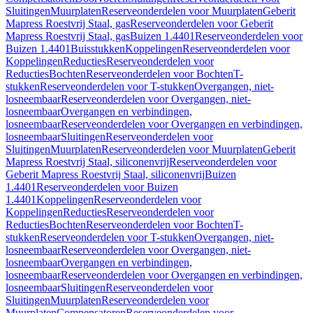
Sluitingen
Muurplaten
Reserveonderdelen voor Muurplaten
Geberit
Mapress Roestvrij Staal, gas
Reserveonderdelen voor Geberit
Mapress Roestvrij Staal, gas
Buizen 1.4401
Reserveonderdelen voor
Buizen 1.4401
Buisstukken
Koppelingen
Reserveonderdelen voor
Koppelingen
Reducties
Reserveonderdelen voor
Reducties
Bochten
Reserveonderdelen voor Bochten
T-
stukken
Reserveonderdelen voor T-stukken
Overgangen, niet-
losneembaar
Reserveonderdelen voor Overgangen, niet-
losneembaar
Overgangen en verbindingen,
losneembaar
Reserveonderdelen voor Overgangen en verbindingen,
losneembaar
Sluitingen
Reserveonderdelen voor
Sluitingen
Muurplaten
Reserveonderdelen voor Muurplaten
Geberit
Mapress Roestvrij Staal, siliconenvrij
Reserveonderdelen voor
Geberit Mapress Roestvrij Staal, siliconenvrij
Buizen
1.4401
Reserveonderdelen voor Buizen
1.4401
Koppelingen
Reserveonderdelen voor
Koppelingen
Reducties
Reserveonderdelen voor
Reducties
Bochten
Reserveonderdelen voor Bochten
T-
stukken
Reserveonderdelen voor T-stukken
Overgangen, niet-
losneembaar
Reserveonderdelen voor Overgangen, niet-
losneembaar
Overgangen en verbindingen,
losneembaar
Reserveonderdelen voor Overgangen en verbindingen,
losneembaar
Sluitingen
Reserveonderdelen voor
Sluitingen
Muurplaten
Reserveonderdelen voor
Muurplaten
Compensatoren
Reserveonderdelen voor