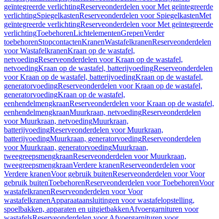
geïntegreerde verlichting
Reserveonderdelen voor Met geïntegreerde
verlichting
Spiegelkasten
Reserveonderdelen voor Spiegelkasten
Met
geïntegreerde verlichting
Reserveonderdelen voor Met geïntegreerde
verlichting
Toebehoren
Lichtelementen
Grepen
Verder
toebehoren
Stopcontacten
Kranen
Wastafelkranen
Reserveonderdelen
voor Wastafelkranen
Kraan op de wastafel,
netvoeding
Reserveonderdelen voor Kraan op de wastafel,
netvoeding
Kraan op de wastafel, batterijvoeding
Reserveonderdelen
voor Kraan op de wastafel, batterijvoeding
Kraan op de wastafel,
generatorvoeding
Reserveonderdelen voor Kraan op de wastafel,
generatorvoeding
Kraan op de wastafel,
eenhendelmengkraan
Reserveonderdelen voor Kraan op de wastafel,
eenhendelmengkraan
Muurkraan, netvoeding
Reserveonderdelen
voor Muurkraan, netvoeding
Muurkraan,
batterijvoeding
Reserveonderdelen voor Muurkraan,
batterijvoeding
Muurkraan, generatorvoeding
Reserveonderdelen
voor Muurkraan, generatorvoeding
Muurkraan,
tweegreepsmengkraan
Reserveonderdelen voor Muurkraan,
tweegreepsmengkraan
Verdere kranen
Reserveonderdelen voor
Verdere kranen
Voor gebruik buiten
Reserveonderdelen voor Voor
gebruik buiten
Toebehoren
Reserveonderdelen voor Toebehoren
Voor
wastafelkranen
Reserveonderdelen voor Voor
wastafelkranen
Apparaataansluitingen voor wastafelopstelling,
spoelbakken, apparaten en uitgietbakken
Afvoergarnituren voor
wastafels
Reserveonderdelen voor Afvoergarnituren voor