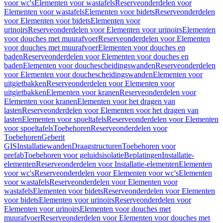
voor wc's
Elementen voor wastafels
Reserveonderdelen voor
Elementen voor wastafels
Elementen voor bidets
Reserveonderdelen
voor Elementen voor bidets
Elementen voor
urinoirs
Reserveonderdelen voor Elementen voor urinoirs
Elementen
voor douches met muurafvoer
Reserveonderdelen voor Elementen
voor douches met muurafvoer
Elementen voor douches en
baden
Reserveonderdelen voor Elementen voor douches en
baden
Elementen voor douchescheidingswanden
Reserveonderdelen
voor Elementen voor douchescheidingswanden
Elementen voor
uitgietbakken
Reserveonderdelen voor Elementen voor
uitgietbakken
Elementen voor kranen
Reserveonderdelen voor
Elementen voor kranen
Elementen voor het dragen van
lasten
Reserveonderdelen voor Elementen voor het dragen van
lasten
Elementen voor spoeltafels
Reserveonderdelen voor Elementen
voor spoeltafels
Toebehoren
Reserveonderdelen voor
Toebehoren
Geberit
GIS
Installatiewanden
Draagstructuren
Toebehoren voor
prefab
Toebehoren voor geluidsisolatie
Beplatingen
Installatie-
elementen
Reserveonderdelen voor Installatie-elementen
Elementen
voor wc's
Reserveonderdelen voor Elementen voor wc's
Elementen
voor wastafels
Reserveonderdelen voor Elementen voor
wastafels
Elementen voor bidets
Reserveonderdelen voor Elementen
voor bidets
Elementen voor urinoirs
Reserveonderdelen voor
Elementen voor urinoirs
Elementen voor douches met
muurafvoer
Reserveonderdelen voor Elementen voor douches met