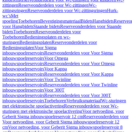
zittingen
Reserveonderdelen voor Wc-zittingen
Wc-
zittingsringen
Reserveonderdelen voor Wc-zittingsringen
Hurk-
wc’s
Met
spoeling
Toebehoren
Bevestigingsmateriaal
Bidets
Hangbidets
Reserveo
voor Hangbidets
Staande bidets
Reserveonderdelen voor Staande
bidets
Toebehoren
Reserveonderdelen voor
Toebehoren
Bedieningsplaten en wc-
sturingen
Bedieningsplaten
Reserveonderdelen voor
Bedieningsplaten
Voor Sigma
inbouwspoelreservoirs
Reserveonderdelen voor Voor Sigma
inbouwspoelreservoirs
Voor Omega
inbouwspoelreservoirs
Reserveonderdelen voor Voor Omega
inbouwspoelreservoirs
Voor Kappa
inbouwspoelreservoirs
Reserveonderdelen voor Voor Kappa
inbouwspoelreservoirs
Voor Twinline
inbouwspoelreservoirs
Reserveonderdelen voor Voor Twinline
inbouwspoelreservoirs
Voor 300T
inbouwspoelreservoirs
Reserveonderdelen voor Voor 300T
inbouwspoelreservoirs
Toebehoren
Verbruiksmateriaal
Wc-sturingen
met elektronische spoelactivering
Reserveonderdelen voor Wc-
sturingen met elektronische spoelactivering
Voor netvoeding, voor
Geberit Sigma inbouwspoelreservoir 12 cm
Reserveonderdelen voor
Voor netvoeding, voor Geberit Sigma inbouwspoelreservoir 12
cm
Voor netvoeding, voor Geberit Sigma inbouwspoelreservoir 8