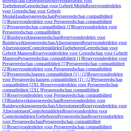
gereedschap
Toebehoren
Reserveonderdelen voor
Toebehoren
Gereedschap voor Geberit Mepla
Reserveonderdelen
voor Gereedschap voor Geberit
Mepla
Handpersgereedschap
Persgereedschap compatibiliteit
[1]
Reserveonderdelen voor Persgereedschap compatibiliteit
[1]
Persgereedschap compatibiliteit [2]
Reserveonderdelen voor
Persgereedschap compatibiliteit
[2]
Buisbewerkingsgereedschap
Reserveonderdelen voor
Buisbewerkingsgereedschap
Afpersstoppen
Reserveonderdelen voor
Afpersstoppen
Controlemiddelen
Toebehoren
Gereedschap voor
Geberit Mapress
Reserveonderdelen voor Gereedschap voor Geberit
Mapress
Persgereedschap compatibiliteit [1]
Reserveonderdelen voor
Persgereedschap compatibiliteit [1]
Persgereedschap compatibiliteit
[2]
Reserveonderdelen voor Persgereedschap compatibiliteit
[2]
Persgereedschappen compatibiliteit [1] / [2]
Reserveonderdelen
voor Persgereedschappen compatibiliteit [1] / [2]
Persgereedschap
compatibiliteit [2XL]
Reserveonderdelen voor Persgereedschap
compatibiliteit [2XL]
Persgereedschap compatibiliteit
[3]
Reserveonderdelen voor Persgereedschap compatibiliteit
[3]
Buisbewerkingsgereedschap
Reserveonderdelen voor
Buisbewerkingsgereedschap
Afpersstoppen
Reserveonderdelen voor
Afpersstoppen
Controlemiddelen
Reserveonderdelen voor
Controlemiddelen
Toebehoren
Persgereedschap
Reserveonderdelen
voor Persgereedschap
Persgereedschap compatibiliteit
[1]
Reserveonderdelen voor Persgereedschap compatibiliteit