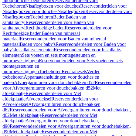
inloopdouche
Toebehoren
Reserveonderdelen voor
Toebehoren
Nisaflegboxen voor douches
Reserveonderdelen voor
Nisaflegboxen voor douches
Nisaflegboxen
Reserveonderdelen voor
Nisaflegboxen
Toebehoren
Baden
Baden van
sanitairacryl
Reserveonderdelen voor Baden van
sanitairacryl
Rechthoekige baden
Reserveonderdelen voor
Rechthoekige baden
Baden van mineraal
materiaal
Reserveonderdelen voor Baden van mineraal
materiaal
Baden voor baby's
Reserveonderdelen voor Baden voor
baby's
Installatie-elementen
Reserveonderdelen voor Installatie-
elementen
Sets voeten en sets montagesteunen en
muurbevestigingen
Reserveonderdelen voor Sets voeten en sets
montagesteunen en
muurbevestigingen
Toebehoren
Reparatiesets
Verder
toebehoren
Apparaataansluitingen voor douches en
baden
Afvoergarnituren voor douchebakken d52
Reserveonderdelen
voor Afvoergarnituren voor douchebakken d52
Met
afdekplaatje
Reserveonderdelen voor Met
afdekplaatje
Afvoerdeksel
Reserveonderdelen voor
Afvoerdeksel
Afvoergarnituren voor douchebakken,
d62
Reserveonderdelen voor Afvoergarnituren voor douchebakken,
d62
Met afdekplaatje
Reserveonderdelen voor Met
afdekplaatje
Afvoergarnituren voor douchebakken,
d90
Reserveonderdelen voor Afvoergarnituren voor douchebakken,
d90
Met afdekplaatje
Reserveonderdelen voor Met