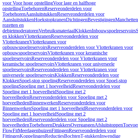
voor Voor hoge opstelling
Voor lage en halfhoge
opstelling
Toebehoren
Reserveonderdelen voor
Toebehoren
Aansluitstukken
Reserveonderdelen voor
Aansluitstukken
Hoekstopkranen
Dichtingen
Bevestigingen
Manchetten
rozetten en
debietmoderatoren
Verbruiksmateriaal
Klokken
Inbouwspoelreservoirs
en klokken
Vlotterkranen
Reserveonderdelen voor
Vlotterkranen
Vlotterkranen voor
opbouwspoelreservoirs
Reserveonderdelen voor Vlotterkranen voor
opbouwspoelreservoirs
Vlotterkranen voor keramische
spoelreservoirs
Reserveonderdelen voor Vlotterkranen voor
keramische spoelreservoirs
Vlotterkranen voor universeele
spoelreservoirs
Reserveonderdelen voor Vlotterkranen voor
universeele spoelreservoirs
Klokken
Reserveonderdelen voor
Klokken
Spoel-stop spoeling
Reserveonderdelen voor Spoel-stop
spoeling
Spoeling met 1 hoeveelheid
Reserveonderdelen voor
Spoeling met 1 hoeveelheid
Spoeling met 2
hoeveelheden
Reserveonderdelen voor Spoeling met 2
hoeveelheden
Binnenwerken
Reserveonderdelen voor
Binnenwerken
Spoeling met 1 hoeveelheid
Reserveonderdelen voor
Spoeling met 1 hoeveelheid
Spoeling met 2
hoeveelheden
Reserveonderdelen voor Spoeling met 2
hoeveelheden
Toebehoren
Drukkers
Overgangen
Afsluitstoppen
Toevoe
FlowFit
Meerlagenbuizen
Fittingen
Reserveonderdelen voor
Fittingen
Koppelingen
Reducties
Bochten
T-stukken
Inwendige