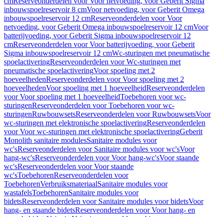
cm
Reserveonderdelen voor Voor netvoeding, voor Geberit Sigma
inbouwspoelreservoir 8 cm
Voor netvoeding, voor Geberit Omega
inbouwspoelreservoir 12 cm
Reserveonderdelen voor Voor
netvoeding, voor Geberit Omega inbouwspoelreservoir 12 cm
Voor
batterijvoeding, voor Geberit Sigma inbouwspoelreservoir 12
cm
Reserveonderdelen voor Voor batterijvoeding, voor Geberit
Sigma inbouwspoelreservoir 12 cm
Wc-sturingen met pneumatische
spoelactivering
Reserveonderdelen voor Wc-sturingen met
pneumatische spoelactivering
Voor spoeling met 2
hoeveelheden
Reserveonderdelen voor Voor spoeling met 2
hoeveelheden
Voor spoeling met 1 hoeveelheid
Reserveonderdelen
voor Voor spoeling met 1 hoeveelheid
Toebehoren voor wc-
sturingen
Reserveonderdelen voor Toebehoren voor wc-
sturingen
Ruwbouwsets
Reserveonderdelen voor Ruwbouwsets
Voor
wc-sturingen met elektronische spoelactivering
Reserveonderdelen
voor Voor wc-sturingen met elektronische spoelactivering
Geberit
Monolith sanitaire modules
Sanitaire modules voor
wc's
Reserveonderdelen voor Sanitaire modules voor wc's
Voor
hang-wc's
Reserveonderdelen voor Voor hang-wc's
Voor staande
wc's
Reserveonderdelen voor Voor staande
wc's
Toebehoren
Reserveonderdelen voor
Toebehoren
Verbruiksmateriaal
Sanitaire modules voor
wastafels
Toebehoren
Sanitaire modules voor
bidets
Reserveonderdelen voor Sanitaire modules voor bidets
Voor
hang- en staande bidets
Reserveonderdelen voor Voor hang- en