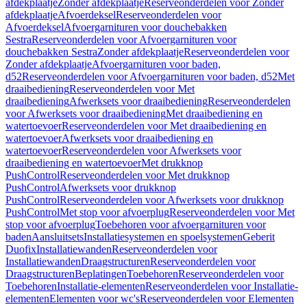
afdekplaatje
Zonder afdekplaatje
Reserveonderdelen voor Zonder
afdekplaatje
Afvoerdeksel
Reserveonderdelen voor
Afvoerdeksel
Afvoergarnituren voor douchebakken
Sestra
Reserveonderdelen voor Afvoergarnituren voor
douchebakken Sestra
Zonder afdekplaatje
Reserveonderdelen voor
Zonder afdekplaatje
Afvoergarnituren voor baden,
d52
Reserveonderdelen voor Afvoergarnituren voor baden, d52
Met
draaibediening
Reserveonderdelen voor Met
draaibediening
Afwerksets voor draaibediening
Reserveonderdelen
voor Afwerksets voor draaibediening
Met draaibediening en
watertoevoer
Reserveonderdelen voor Met draaibediening en
watertoevoer
Afwerksets voor draaibediening en
watertoevoer
Reserveonderdelen voor Afwerksets voor
draaibediening en watertoevoer
Met drukknop
PushControl
Reserveonderdelen voor Met drukknop
PushControl
Afwerksets voor drukknop
PushControl
Reserveonderdelen voor Afwerksets voor drukknop
PushControl
Met stop voor afvoerplug
Reserveonderdelen voor Met
stop voor afvoerplug
Toebehoren voor afvoergarnituren voor
baden
Aansluitsets
Installatiesystemen en spoelsystemen
Geberit
Duofix
Installatiewanden
Reserveonderdelen voor
Installatiewanden
Draagstructuren
Reserveonderdelen voor
Draagstructuren
Beplatingen
Toebehoren
Reserveonderdelen voor
Toebehoren
Installatie-elementen
Reserveonderdelen voor Installatie-
elementen
Elementen voor wc's
Reserveonderdelen voor Elementen