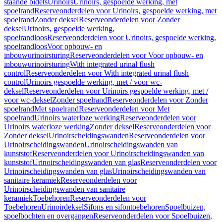
staande bidets
Urinoirs
Urinoirs, gespoelde werking, met
spoelrand
Reserveonderdelen voor Urinoirs, gespoelde werking, met
spoelrand
Zonder deksel
Reserveonderdelen voor Zonder
deksel
Urinoirs, gespoelde werking,
spoelrandloos
Reserveonderdelen voor Urinoirs, gespoelde werking,
spoelrandloos
Voor opbouw- en
inbouwurinoirsturing
Reserveonderdelen voor Voor opbouw- en
inbouwurinoirsturing
With integrated urinal flush
control
Reserveonderdelen voor With integrated urinal flush
control
Urinoirs gespoelde werking, met / voor wc-
deksel
Reserveonderdelen voor Urinoirs gespoelde werking, met /
voor wc-deksel
Zonder spoelrand
Reserveonderdelen voor Zonder
spoelrand
Met spoelrand
Reserveonderdelen voor Met
spoelrand
Urinoirs waterloze werking
Reserveonderdelen voor
Urinoirs waterloze werking
Zonder deksel
Reserveonderdelen voor
Zonder deksel
Urinoirscheidingswanden
Reserveonderdelen voor
Urinoirscheidingswanden
Urinoirscheidingswanden van
kunststof
Reserveonderdelen voor Urinoirscheidingswanden van
kunststof
Urinoirscheidingswanden van glas
Reserveonderdelen voor
Urinoirscheidingswanden van glas
Urinoirscheidingswanden van
sanitaire keramiek
Reserveonderdelen voor
Urinoirscheidingswanden van sanitaire
keramiek
Toebehoren
Reserveonderdelen voor
Toebehoren
Urinoirdeksel
Sifons en sifontoebehoren
Spoelbuizen,
spoelbochten en overgangen
Reserveonderdelen voor Spoelbuizen,