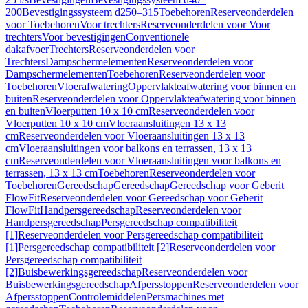
200
Bevestigingssysteem d250–315
Toebehoren
Reserveonderdelen
voor Toebehoren
Voor trechters
Reserveonderdelen voor Voor
trechters
Voor bevestigingen
Conventionele
dakafvoer
Trechters
Reserveonderdelen voor
Trechters
Dampschermelementen
Reserveonderdelen voor
Dampschermelementen
Toebehoren
Reserveonderdelen voor
Toebehoren
Vloerafwatering
Oppervlakteafwatering voor binnen en
buiten
Reserveonderdelen voor Oppervlakteafwatering voor binnen
en buiten
Vloerputten 10 x 10 cm
Reserveonderdelen voor
Vloerputten 10 x 10 cm
Vloeraansluitingen 13 x 13
cm
Reserveonderdelen voor Vloeraansluitingen 13 x 13
cm
Vloeraansluitingen voor balkons en terrassen, 13 x 13
cm
Reserveonderdelen voor Vloeraansluitingen voor balkons en
terrassen, 13 x 13 cm
Toebehoren
Reserveonderdelen voor
Toebehoren
Gereedschap
Gereedschap
Gereedschap voor Geberit
FlowFit
Reserveonderdelen voor Gereedschap voor Geberit
FlowFit
Handpersgereedschap
Reserveonderdelen voor
Handpersgereedschap
Persgereedschap compatibiliteit
[1]
Reserveonderdelen voor Persgereedschap compatibiliteit
[1]
Persgereedschap compatibiliteit [2]
Reserveonderdelen voor
Persgereedschap compatibiliteit
[2]
Buisbewerkingsgereedschap
Reserveonderdelen voor
Buisbewerkingsgereedschap
Afpersstoppen
Reserveonderdelen voor
Afpersstoppen
Controlemiddelen
Persmachines met