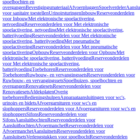
spoelbochten en
overgangen
Bevestigingsmateriaal
Afvoerpluggen
Spoelverdeler
Aanslu
voor sanitaire toestellen
Urinoirsturingen
Inbouw
Reserveonderdelen
voor Inbouw
Met elektronische spoelactivering,
netvoeding
Reserveonderdelen voor Met elektronische
spoelactivering, netvoeding
Met elektronische spoelactivering,
batterijvoeding
Reserveonderdelen voor Met elektronische
spoelactivering, batterijvoeding
Met pneumatische
spoelactivering
Reserveonderdelen voor Met pneumatische
spoelactivering
Opbouw
Reserveonderdelen voor Opbouw
Met
elektronische spoelactivering, batterijvoeding
Reserveonderdelen
voor Met elektronische spoelactivering,
batterijvoeding
Toebehoren
Reserveonderdelen voor
Toebehoren
Ruwbouw- en vervangingssets
Reserveonderdelen voor
Ruwbouw- en vervangingssets
Spoelbuizen, spoelbochten en
overgangen
Renovatiesets
Reserveonderdelen voor
Renovatiesets
Afdekplaten
Overig
toebehoren
Bedieningshulpen
Apparaataansluitingen voor wc's,
urinoirs en bidets
Afvoergarnituren voor wc's en
slophoppers
Reserveonderdelen voor Afvoergarnituren voor wc's en
slophoppers
Sifons
Reserveonderdelen voor
Sifons
Aansluitbochten
Reserveonderdelen voor
Aansluitbochten
Afvoermanchet
Reserveonderdelen voor
Afvoermanchet
Aansluitsets
Reserveonderdelen voor
Aansluitsets
Verlengstukken voor spoelbocht
Reserveonderdelen