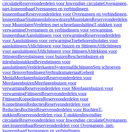
circulatie
Reserveonderdelen voor Inwendige circulatie
Overgangen,
niet-losneembaar
Overgangen en verbindingen,
losneembaar
Reserveonderdelen voor Overgangen en verbindingen,
losneembaar
Sluitingen
Inbouwdozen
Muurplaten
Reserveonderdelen
voor Muurplaten
Verdelers met schroefaansluiting
T-stukken voor
verwarming
Overgangen en verbindingen voor verwarming,
losneembaar
Aansluitingen voor verwarming
Reserveonderdelen
voor Aansluitingen voor verwarming
Toebehoren
Isolaties voor
aansluitingen
Afdichtingen voor buizen en fittingen
Afdichtingen
voor aansluitingen
Afdichtingen voor fittingen
Afdekking voor
fittingen
Bevestigingen voor buizen
Beschermbuizen en
inleghulpstukken
Bevestigingen voor
aansluitingen
Verdelerkasten
Systeemafdichtingen
Sets schroeven
voor flensverbindingen
Verbruiksmateriaal
Geberit
Mepla
Meerlagenbuizen
Reserveonderdelen voor
Meerlagenbuizen
Meerlagenbuizen voor
verwarming
Reserveonderdelen voor Meerlagenbuizen voor
verwarming
Fittingen
Reserveonderdelen voor
Fittingen
Koppelingen
Reserveonderdelen voor
Koppelingen
Reducties
Reserveonderdelen voor
Reducties
Bochten
Reserveonderdelen voor Bochten
T-
stukken
Reserveonderdelen voor T-stukken
Inwendige
circulatie
Reserveonderdelen voor Inwendige circulatie
Overgangen,
niet-losneembaar
Reserveonderdelen voor Overgangen, niet-
losneembaar
Overgangen en verbindingen,