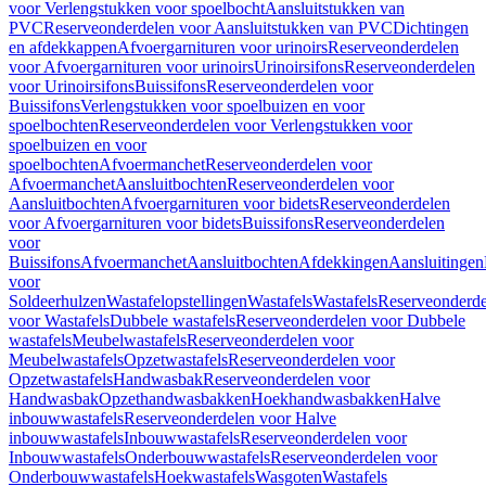
voor Verlengstukken voor spoelbocht
Aansluitstukken van
PVC
Reserveonderdelen voor Aansluitstukken van PVC
Dichtingen
en afdekkappen
Afvoergarnituren voor urinoirs
Reserveonderdelen
voor Afvoergarnituren voor urinoirs
Urinoirsifons
Reserveonderdelen
voor Urinoirsifons
Buissifons
Reserveonderdelen voor
Buissifons
Verlengstukken voor spoelbuizen en voor
spoelbochten
Reserveonderdelen voor Verlengstukken voor
spoelbuizen en voor
spoelbochten
Afvoermanchet
Reserveonderdelen voor
Afvoermanchet
Aansluitbochten
Reserveonderdelen voor
Aansluitbochten
Afvoergarnituren voor bidets
Reserveonderdelen
voor Afvoergarnituren voor bidets
Buissifons
Reserveonderdelen
voor
Buissifons
Afvoermanchet
Aansluitbochten
Afdekkingen
Aansluitingen
voor
Soldeerhulzen
Wastafelopstellingen
Wastafels
Wastafels
Reserveonderde
voor Wastafels
Dubbele wastafels
Reserveonderdelen voor Dubbele
wastafels
Meubelwastafels
Reserveonderdelen voor
Meubelwastafels
Opzetwastafels
Reserveonderdelen voor
Opzetwastafels
Handwasbak
Reserveonderdelen voor
Handwasbak
Opzethandwasbakken
Hoekhandwasbakken
Halve
inbouwwastafels
Reserveonderdelen voor Halve
inbouwwastafels
Inbouwwastafels
Reserveonderdelen voor
Inbouwwastafels
Onderbouwwastafels
Reserveonderdelen voor
Onderbouwwastafels
Hoekwastafels
Wasgoten
Wastafels