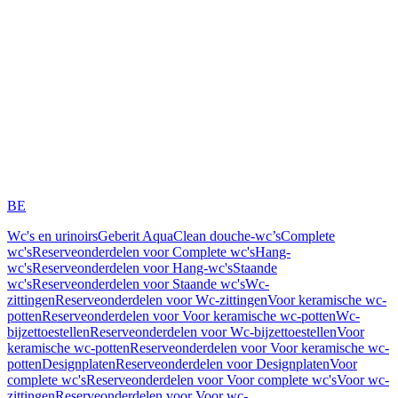
BE
Wc's en urinoirs
Geberit AquaClean douche-wc’s
Complete
wc's
Reserveonderdelen voor Complete wc's
Hang-
wc's
Reserveonderdelen voor Hang-wc's
Staande
wc's
Reserveonderdelen voor Staande wc's
Wc-
zittingen
Reserveonderdelen voor Wc-zittingen
Voor keramische wc-
potten
Reserveonderdelen voor Voor keramische wc-potten
Wc-
bijzettoestellen
Reserveonderdelen voor Wc-bijzettoestellen
Voor
keramische wc-potten
Reserveonderdelen voor Voor keramische wc-
potten
Designplaten
Reserveonderdelen voor Designplaten
Voor
complete wc's
Reserveonderdelen voor Voor complete wc's
Voor wc-
zittingen
Reserveonderdelen voor Voor wc-