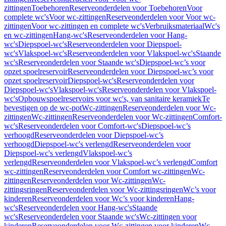
zittingen
Toebehoren
Reserveonderdelen voor Toebehoren
Voor
complete wc's
Voor wc-zittingen
Reserveonderdelen voor Voor wc-
zittingen
Voor wc-zittingen en complete wc's
Verbruiksmateriaal
Wc's
en wc-zittingen
Hang-wc's
Reserveonderdelen voor Hang-
wc's
Diepspoel-wc's
Reserveonderdelen voor Diepspoel-
wc's
Vlakspoel-wc's
Reserveonderdelen voor Vlakspoel-wc's
Staande
wc's
Reserveonderdelen voor Staande wc's
Diepspoel-wc’s voor
opzet spoelreservoir
Reserveonderdelen voor Diepspoel-wc’s voor
opzet spoelreservoir
Diepspoel-wc's
Reserveonderdelen voor
Diepspoel-wc's
Vlakspoel-wc's
Reserveonderdelen voor Vlakspoel-
wc's
Opbouwspoelreservoirs voor wc's, van sanitaire keramiek
Te
bevestigen op de wc-pot
Wc-zittingen
Reserveonderdelen voor Wc-
zittingen
Wc-zittingen
Reserveonderdelen voor Wc-zittingen
Comfort-
wc's
Reserveonderdelen voor Comfort-wc's
Diepspoel-wc’s
verhoogd
Reserveonderdelen voor Diepspoel-wc’s
verhoogd
Diepspoel-wc's verlengd
Reserveonderdelen voor
Diepspoel-wc's verlengd
Vlakspoel-wc’s
verlengd
Reserveonderdelen voor Vlakspoel-wc’s verlengd
Comfort
wc-zittingen
Reserveonderdelen voor Comfort wc-zittingen
Wc-
zittingen
Reserveonderdelen voor Wc-zittingen
Wc-
zittingsringen
Reserveonderdelen voor Wc-zittingsringen
Wc’s voor
kinderen
Reserveonderdelen voor Wc’s voor kinderen
Hang-
wc's
Reserveonderdelen voor Hang-wc's
Staande
wc's
Reserveonderdelen voor Staande wc's
Wc-zittingen voor
kinderen
Reserveonderdelen voor Wc-zittingen voor kinderen
Wc-