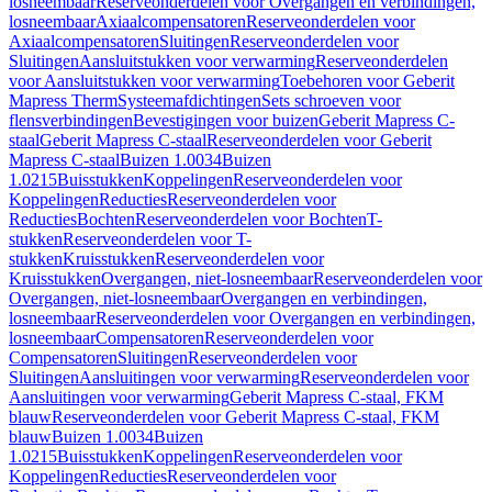
losneembaar
Reserveonderdelen voor Overgangen en verbindingen,
losneembaar
Axiaalcompensatoren
Reserveonderdelen voor
Axiaalcompensatoren
Sluitingen
Reserveonderdelen voor
Sluitingen
Aansluitstukken voor verwarming
Reserveonderdelen
voor Aansluitstukken voor verwarming
Toebehoren voor Geberit
Mapress Therm
Systeemafdichtingen
Sets schroeven voor
flensverbindingen
Bevestigingen voor buizen
Geberit Mapress C-
staal
Geberit Mapress C-staal
Reserveonderdelen voor Geberit
Mapress C-staal
Buizen 1.0034
Buizen
1.0215
Buisstukken
Koppelingen
Reserveonderdelen voor
Koppelingen
Reducties
Reserveonderdelen voor
Reducties
Bochten
Reserveonderdelen voor Bochten
T-
stukken
Reserveonderdelen voor T-
stukken
Kruisstukken
Reserveonderdelen voor
Kruisstukken
Overgangen, niet-losneembaar
Reserveonderdelen voor
Overgangen, niet-losneembaar
Overgangen en verbindingen,
losneembaar
Reserveonderdelen voor Overgangen en verbindingen,
losneembaar
Compensatoren
Reserveonderdelen voor
Compensatoren
Sluitingen
Reserveonderdelen voor
Sluitingen
Aansluitingen voor verwarming
Reserveonderdelen voor
Aansluitingen voor verwarming
Geberit Mapress C-staal, FKM
blauw
Reserveonderdelen voor Geberit Mapress C-staal, FKM
blauw
Buizen 1.0034
Buizen
1.0215
Buisstukken
Koppelingen
Reserveonderdelen voor
Koppelingen
Reducties
Reserveonderdelen voor