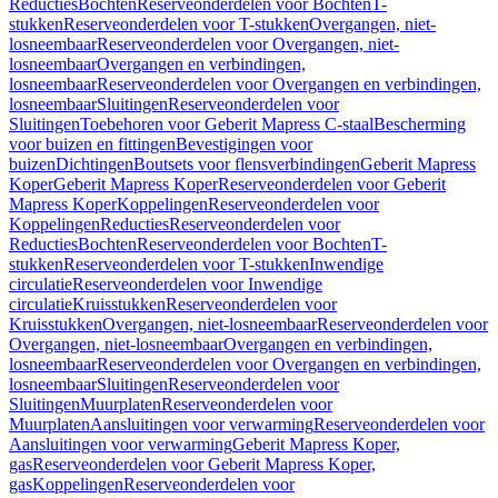
Reducties
Bochten
Reserveonderdelen voor Bochten
T-
stukken
Reserveonderdelen voor T-stukken
Overgangen, niet-
losneembaar
Reserveonderdelen voor Overgangen, niet-
losneembaar
Overgangen en verbindingen,
losneembaar
Reserveonderdelen voor Overgangen en verbindingen,
losneembaar
Sluitingen
Reserveonderdelen voor
Sluitingen
Toebehoren voor Geberit Mapress C-staal
Bescherming
voor buizen en fittingen
Bevestigingen voor
buizen
Dichtingen
Boutsets voor flensverbindingen
Geberit Mapress
Koper
Geberit Mapress Koper
Reserveonderdelen voor Geberit
Mapress Koper
Koppelingen
Reserveonderdelen voor
Koppelingen
Reducties
Reserveonderdelen voor
Reducties
Bochten
Reserveonderdelen voor Bochten
T-
stukken
Reserveonderdelen voor T-stukken
Inwendige
circulatie
Reserveonderdelen voor Inwendige
circulatie
Kruisstukken
Reserveonderdelen voor
Kruisstukken
Overgangen, niet-losneembaar
Reserveonderdelen voor
Overgangen, niet-losneembaar
Overgangen en verbindingen,
losneembaar
Reserveonderdelen voor Overgangen en verbindingen,
losneembaar
Sluitingen
Reserveonderdelen voor
Sluitingen
Muurplaten
Reserveonderdelen voor
Muurplaten
Aansluitingen voor verwarming
Reserveonderdelen voor
Aansluitingen voor verwarming
Geberit Mapress Koper,
gas
Reserveonderdelen voor Geberit Mapress Koper,
gas
Koppelingen
Reserveonderdelen voor