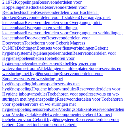
2.1972
Koppelingen
Reserveonderdelen voor
Koppelingen
Reducties
Reserveonderdelen voor
Reducties
Bochten
Reserveonderdelen voor Bochten
T-
stukken
Reserveonderdelen voor T-stukken
Overgangen, niet-
losneembaar
Reserveonderdelen voor Overgangen, niet-
losneembaar
Overgangen en verbindingen,
losneembaar
Reserveonderdelen voor Overgangen en verbindingen,
losneembaar
Doorvoeren
Reserveonderdelen voor
Doorvoeren
Toebehoren voor Geberit Mapress
CuNiFe
Dichtingen
Boutsets voor flensverbindingen
Geberit
hygiënesysteem
Hygiënespoeleenheden
Reserveonderdelen voor
Hygiënespoeleenheden
Toebehoren voor
hygiënespoeleenheden
Sensoren
Kabel
Begrenzer van
watervolumestroom
Afdekkingen en afdekplaten
Spoelreservoirs en
wc-sturing met hygiënespoeling
Reserveonderdelen voor
Spoelreservoirs en wc-sturing met
hygiënespoeling
Inbouwspoelreservoirs met
hygiënespoeling
Hygiëne inbouwmodules
Reserveonderdelen voor
Hygiëne inbouwmodules
Toebehoren voor spoelreservoirs en wc-
sturingen met hygiënespoeling
Reserveonderdelen voor Toebehoren
voor spoelreservoirs en wc-sturingen met
hygiënespoeling
Sensoren
Kabel
Voedingsblokken
Reserveonderdelen
voor Voedingsblokken
Netwerkcomponenten
Geberit Connect
toebehoren voor Geberit hygiënesysteem
Reserveonderdelen voor
Geberit Connect toebehoren voor Geberit