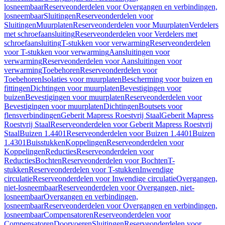
losneembaar
Reserveonderdelen voor Overgangen en verbindingen,
losneembaar
Sluitingen
Reserveonderdelen voor
Sluitingen
Muurplaten
Reserveonderdelen voor Muurplaten
Verdelers
met schroefaansluiting
Reserveonderdelen voor Verdelers met
schroefaansluiting
T-stukken voor verwarming
Reserveonderdelen
voor T-stukken voor verwarming
Aansluitingen voor
verwarming
Reserveonderdelen voor Aansluitingen voor
verwarming
Toebehoren
Reserveonderdelen voor
Toebehoren
Isolaties voor muurplaten
Bescherming voor buizen en
fittingen
Dichtingen voor muurplaten
Bevestigingen voor
buizen
Bevestigingen voor muurplaten
Reserveonderdelen voor
Bevestigingen voor muurplaten
Dichtingen
Boutsets voor
flensverbindingen
Geberit Mapress Roestvrij Staal
Geberit Mapress
Roestvrij Staal
Reserveonderdelen voor Geberit Mapress Roestvrij
Staal
Buizen 1.4401
Reserveonderdelen voor Buizen 1.4401
Buizen
1.4301
Buisstukken
Koppelingen
Reserveonderdelen voor
Koppelingen
Reducties
Reserveonderdelen voor
Reducties
Bochten
Reserveonderdelen voor Bochten
T-
stukken
Reserveonderdelen voor T-stukken
Inwendige
circulatie
Reserveonderdelen voor Inwendige circulatie
Overgangen,
niet-losneembaar
Reserveonderdelen voor Overgangen, niet-
losneembaar
Overgangen en verbindingen,
losneembaar
Reserveonderdelen voor Overgangen en verbindingen,
losneembaar
Compensatoren
Reserveonderdelen voor
Compensatoren
Doorvoeren
Sluitingen
Reserveonderdelen voor