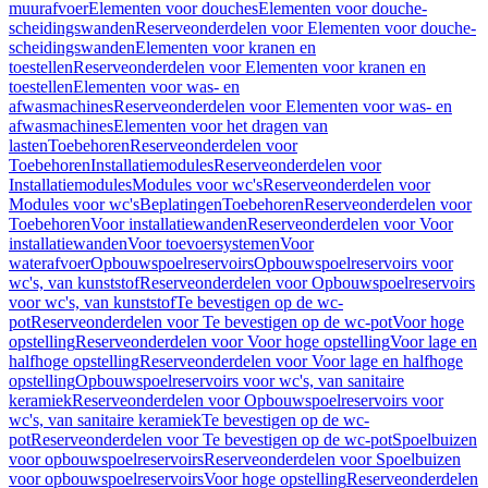
muurafvoer
Elementen voor douches
Elementen voor douche-
scheidingswanden
Reserveonderdelen voor Elementen voor douche-
scheidingswanden
Elementen voor kranen en
toestellen
Reserveonderdelen voor Elementen voor kranen en
toestellen
Elementen voor was- en
afwasmachines
Reserveonderdelen voor Elementen voor was- en
afwasmachines
Elementen voor het dragen van
lasten
Toebehoren
Reserveonderdelen voor
Toebehoren
Installatiemodules
Reserveonderdelen voor
Installatiemodules
Modules voor wc's
Reserveonderdelen voor
Modules voor wc's
Beplatingen
Toebehoren
Reserveonderdelen voor
Toebehoren
Voor installatiewanden
Reserveonderdelen voor Voor
installatiewanden
Voor toevoersystemen
Voor
waterafvoer
Opbouwspoelreservoirs
Opbouwspoelreservoirs voor
wc's, van kunststof
Reserveonderdelen voor Opbouwspoelreservoirs
voor wc's, van kunststof
Te bevestigen op de wc-
pot
Reserveonderdelen voor Te bevestigen op de wc-pot
Voor hoge
opstelling
Reserveonderdelen voor Voor hoge opstelling
Voor lage en
halfhoge opstelling
Reserveonderdelen voor Voor lage en halfhoge
opstelling
Opbouwspoelreservoirs voor wc's, van sanitaire
keramiek
Reserveonderdelen voor Opbouwspoelreservoirs voor
wc's, van sanitaire keramiek
Te bevestigen op de wc-
pot
Reserveonderdelen voor Te bevestigen op de wc-pot
Spoelbuizen
voor opbouwspoelreservoirs
Reserveonderdelen voor Spoelbuizen
voor opbouwspoelreservoirs
Voor hoge opstelling
Reserveonderdelen