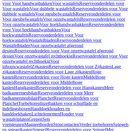
voor Voor handwasbakken
Voor wastafels
Reserveonderdelen voor
Voor wastafels
Voor dubbele wastafels
Reserveonderdelen voor Voor
dubbele wastafels
Voor meubelwastafels
Reserveonderdelen voor
Voor meubelwastafels
Voor opzetwastafels
Reserveonderdelen voor
Voor opzetwastafels
Voor hoekhandwasbakken
Reserveonderdelen
voor Voor hoekhandwasbakken
Voor
hoekwastafels
Reserveonderdelen voor Voor
hoekwastafels
Wastafelbladen
Reserveonderdelen voor
Wastafelbladen
Voor opzetwastafel afgerond
design
Reserveonderdelen voor Voor opzetwastafel afgerond
design
Voor opzetwastafel rechthoekig
Reserveonderdelen voor Voor
opzetwastafel rechthoekig
Voor
inbouwwastafel
Zijkasten
Reserveonderdelen voor Zijkasten
Lage
zijkasten
Reserveonderdelen voor Lage zijkasten
Hoge
kasten
Reserveonderdelen voor Hoge kasten
Middelhoge
kasten
Reserveonderdelen voor Middelhoge
kasten
Hangkasten
Reserveonderdelen voor Hangkasten
Meer
badkamermeubilair
Reserveonderdelen voor Meer
badkamermeubilair
Planchet
Reserveonderdelen voor
Planchet
Toebehoren
Inzetbakken voor schuiflade en
indelingsboxen
Handdoekhouders en
handdoekhaken
Lichtelementen
Houder voor
wastafelplaten
Grepen
Sets
voetsteunen
Magneetborden
Stopcontacten
Verder toebehoren
Spiegels
en spiegelkasten
Spiegel
Reserveonderdelen voor Spiegel
Met