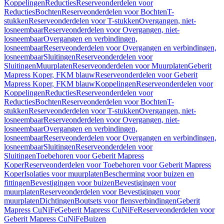
Koppelingen
Reducties
Reserveonderdelen voor
Reducties
Bochten
Reserveonderdelen voor Bochten
T-
stukken
Reserveonderdelen voor T-stukken
Overgangen, niet-
losneembaar
Reserveonderdelen voor Overgangen, niet-
losneembaar
Overgangen en verbindingen,
losneembaar
Reserveonderdelen voor Overgangen en verbindingen,
losneembaar
Sluitingen
Reserveonderdelen voor
Sluitingen
Muurplaten
Reserveonderdelen voor Muurplaten
Geberit
Mapress Koper, FKM blauw
Reserveonderdelen voor Geberit
Mapress Koper, FKM blauw
Koppelingen
Reserveonderdelen voor
Koppelingen
Reducties
Reserveonderdelen voor
Reducties
Bochten
Reserveonderdelen voor Bochten
T-
stukken
Reserveonderdelen voor T-stukken
Overgangen, niet-
losneembaar
Reserveonderdelen voor Overgangen, niet-
losneembaar
Overgangen en verbindingen,
losneembaar
Reserveonderdelen voor Overgangen en verbindingen,
losneembaar
Sluitingen
Reserveonderdelen voor
Sluitingen
Toebehoren voor Geberit Mapress
Koper
Reserveonderdelen voor Toebehoren voor Geberit Mapress
Koper
Isolaties voor muurplaten
Bescherming voor buizen en
fittingen
Bevestigingen voor buizen
Bevestigingen voor
muurplaten
Reserveonderdelen voor Bevestigingen voor
muurplaten
Dichtingen
Boutsets voor flensverbindingen
Geberit
Mapress CuNiFe
Geberit Mapress CuNiFe
Reserveonderdelen voor
Geberit Mapress CuNiFe
Buizen