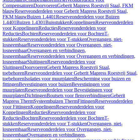
Compensatoren
Doorvoeren
Geberit Mapress Roestvrij Staal, FKM
blauw
Reserveonderdelen voor Geberit Mapress Roestvrij Staal,
FKM blauw
Buizen 1.4401
Reserveonderdelen voor Buizen
1.4401
Buizen 1.4301
Buisstukken
Koppelingen
Reserveonderdelen
voor Koppelingen
Reducties
Reserveonderdelen voor
Reducties
Bochten
Reserveonderdelen voor Bochten
T-
stukken
Reserveonderdelen voor T-stukken
Overgangen, niet-
losneembaar
Reserveonderdelen voor Overgangen, niet-
losneembaar
Overgangen en verbindingen,
losneembaar
Reserveonderdelen voor Overgangen en verbindingen,
losneembaar
Sluitingen
Reserveonderdelen voor
Sluitingen
Doorvoeren
Geberit Mapress Roestvrij Staal,
toebehoren
Reserveonderdelen voor Geberit Mapress Roestvrij Staal,
toebehoren
Isolaties voor muurplaten
Bescherming voor buizen en
fittingen
Bevestigingen voor buizen
Bevestigingen voor
muurplaten
Reserveonderdelen voor Bevestigingen voor
muurplaten
Dichtingen
Boutsets voor flensverbindingen
Geberit
Mapress Therm
Systeembuizen Therm
Fittingen
Reserveonderdelen
voor Fittingen
Koppelingen
Reserveonderdelen voor
Koppelingen
Reducties
Reserveonderdelen voor
Reducties
Bochten
Reserveonderdelen voor Bochten
T-
stukken
Reserveonderdelen voor T-stukken
Overgangen, niet-
losneembaar
Reserveonderdelen voor Overgangen, niet-
losneembaar
Overgangen en verbindingen,