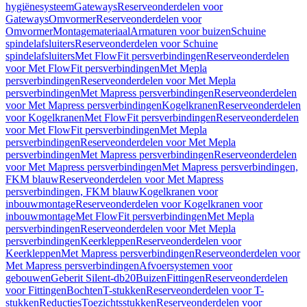
hygiënesysteem
Gateways
Reserveonderdelen voor
Gateways
Omvormer
Reserveonderdelen voor
Omvormer
Montagemateriaal
Armaturen voor buizen
Schuine
spindelafsluiters
Reserveonderdelen voor Schuine
spindelafsluiters
Met FlowFit persverbindingen
Reserveonderdelen
voor Met FlowFit persverbindingen
Met Mepla
persverbindingen
Reserveonderdelen voor Met Mepla
persverbindingen
Met Mapress persverbindingen
Reserveonderdelen
voor Met Mapress persverbindingen
Kogelkranen
Reserveonderdelen
voor Kogelkranen
Met FlowFit persverbindingen
Reserveonderdelen
voor Met FlowFit persverbindingen
Met Mepla
persverbindingen
Reserveonderdelen voor Met Mepla
persverbindingen
Met Mapress persverbindingen
Reserveonderdelen
voor Met Mapress persverbindingen
Met Mapress persverbindingen,
FKM blauw
Reserveonderdelen voor Met Mapress
persverbindingen, FKM blauw
Kogelkranen voor
inbouwmontage
Reserveonderdelen voor Kogelkranen voor
inbouwmontage
Met FlowFit persverbindingen
Met Mepla
persverbindingen
Reserveonderdelen voor Met Mepla
persverbindingen
Keerkleppen
Reserveonderdelen voor
Keerkleppen
Met Mapress persverbindingen
Reserveonderdelen voor
Met Mapress persverbindingen
Afvoersystemen voor
gebouwen
Geberit Silent-db20
Buizen
Fittingen
Reserveonderdelen
voor Fittingen
Bochten
T-stukken
Reserveonderdelen voor T-
stukken
Reducties
Toezichtsstukken
Reserveonderdelen voor