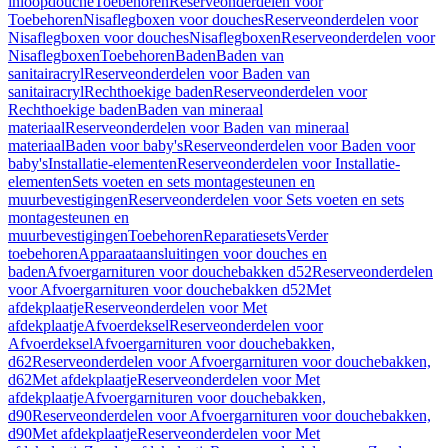
inloopdouche
Toebehoren
Reserveonderdelen voor
Toebehoren
Nisaflegboxen voor douches
Reserveonderdelen voor
Nisaflegboxen voor douches
Nisaflegboxen
Reserveonderdelen voor
Nisaflegboxen
Toebehoren
Baden
Baden van
sanitairacryl
Reserveonderdelen voor Baden van
sanitairacryl
Rechthoekige baden
Reserveonderdelen voor
Rechthoekige baden
Baden van mineraal
materiaal
Reserveonderdelen voor Baden van mineraal
materiaal
Baden voor baby's
Reserveonderdelen voor Baden voor
baby's
Installatie-elementen
Reserveonderdelen voor Installatie-
elementen
Sets voeten en sets montagesteunen en
muurbevestigingen
Reserveonderdelen voor Sets voeten en sets
montagesteunen en
muurbevestigingen
Toebehoren
Reparatiesets
Verder
toebehoren
Apparaataansluitingen voor douches en
baden
Afvoergarnituren voor douchebakken d52
Reserveonderdelen
voor Afvoergarnituren voor douchebakken d52
Met
afdekplaatje
Reserveonderdelen voor Met
afdekplaatje
Afvoerdeksel
Reserveonderdelen voor
Afvoerdeksel
Afvoergarnituren voor douchebakken,
d62
Reserveonderdelen voor Afvoergarnituren voor douchebakken,
d62
Met afdekplaatje
Reserveonderdelen voor Met
afdekplaatje
Afvoergarnituren voor douchebakken,
d90
Reserveonderdelen voor Afvoergarnituren voor douchebakken,
d90
Met afdekplaatje
Reserveonderdelen voor Met