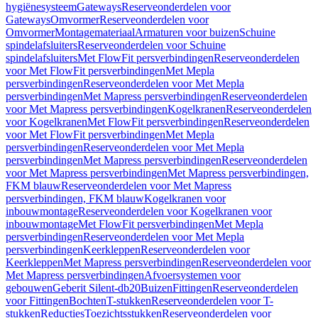
hygiënesysteem
Gateways
Reserveonderdelen voor
Gateways
Omvormer
Reserveonderdelen voor
Omvormer
Montagemateriaal
Armaturen voor buizen
Schuine
spindelafsluiters
Reserveonderdelen voor Schuine
spindelafsluiters
Met FlowFit persverbindingen
Reserveonderdelen
voor Met FlowFit persverbindingen
Met Mepla
persverbindingen
Reserveonderdelen voor Met Mepla
persverbindingen
Met Mapress persverbindingen
Reserveonderdelen
voor Met Mapress persverbindingen
Kogelkranen
Reserveonderdelen
voor Kogelkranen
Met FlowFit persverbindingen
Reserveonderdelen
voor Met FlowFit persverbindingen
Met Mepla
persverbindingen
Reserveonderdelen voor Met Mepla
persverbindingen
Met Mapress persverbindingen
Reserveonderdelen
voor Met Mapress persverbindingen
Met Mapress persverbindingen,
FKM blauw
Reserveonderdelen voor Met Mapress
persverbindingen, FKM blauw
Kogelkranen voor
inbouwmontage
Reserveonderdelen voor Kogelkranen voor
inbouwmontage
Met FlowFit persverbindingen
Met Mepla
persverbindingen
Reserveonderdelen voor Met Mepla
persverbindingen
Keerkleppen
Reserveonderdelen voor
Keerkleppen
Met Mapress persverbindingen
Reserveonderdelen voor
Met Mapress persverbindingen
Afvoersystemen voor
gebouwen
Geberit Silent-db20
Buizen
Fittingen
Reserveonderdelen
voor Fittingen
Bochten
T-stukken
Reserveonderdelen voor T-
stukken
Reducties
Toezichtsstukken
Reserveonderdelen voor