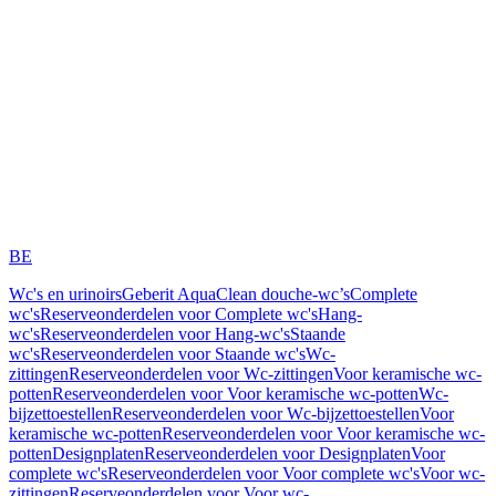
BE
Wc's en urinoirs
Geberit AquaClean douche-wc’s
Complete
wc's
Reserveonderdelen voor Complete wc's
Hang-
wc's
Reserveonderdelen voor Hang-wc's
Staande
wc's
Reserveonderdelen voor Staande wc's
Wc-
zittingen
Reserveonderdelen voor Wc-zittingen
Voor keramische wc-
potten
Reserveonderdelen voor Voor keramische wc-potten
Wc-
bijzettoestellen
Reserveonderdelen voor Wc-bijzettoestellen
Voor
keramische wc-potten
Reserveonderdelen voor Voor keramische wc-
potten
Designplaten
Reserveonderdelen voor Designplaten
Voor
complete wc's
Reserveonderdelen voor Voor complete wc's
Voor wc-
zittingen
Reserveonderdelen voor Voor wc-