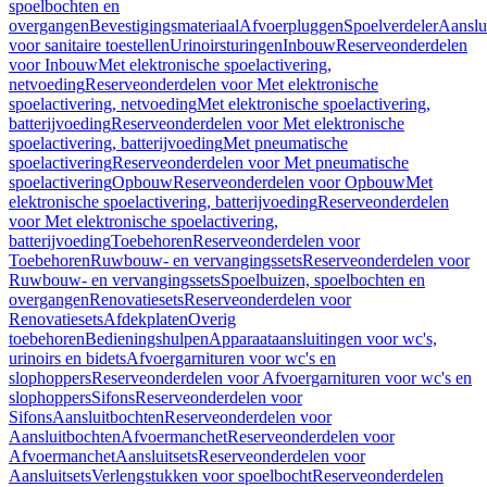
spoelbochten en
overgangen
Bevestigingsmateriaal
Afvoerpluggen
Spoelverdeler
Aanslu
voor sanitaire toestellen
Urinoirsturingen
Inbouw
Reserveonderdelen
voor Inbouw
Met elektronische spoelactivering,
netvoeding
Reserveonderdelen voor Met elektronische
spoelactivering, netvoeding
Met elektronische spoelactivering,
batterijvoeding
Reserveonderdelen voor Met elektronische
spoelactivering, batterijvoeding
Met pneumatische
spoelactivering
Reserveonderdelen voor Met pneumatische
spoelactivering
Opbouw
Reserveonderdelen voor Opbouw
Met
elektronische spoelactivering, batterijvoeding
Reserveonderdelen
voor Met elektronische spoelactivering,
batterijvoeding
Toebehoren
Reserveonderdelen voor
Toebehoren
Ruwbouw- en vervangingssets
Reserveonderdelen voor
Ruwbouw- en vervangingssets
Spoelbuizen, spoelbochten en
overgangen
Renovatiesets
Reserveonderdelen voor
Renovatiesets
Afdekplaten
Overig
toebehoren
Bedieningshulpen
Apparaataansluitingen voor wc's,
urinoirs en bidets
Afvoergarnituren voor wc's en
slophoppers
Reserveonderdelen voor Afvoergarnituren voor wc's en
slophoppers
Sifons
Reserveonderdelen voor
Sifons
Aansluitbochten
Reserveonderdelen voor
Aansluitbochten
Afvoermanchet
Reserveonderdelen voor
Afvoermanchet
Aansluitsets
Reserveonderdelen voor
Aansluitsets
Verlengstukken voor spoelbocht
Reserveonderdelen