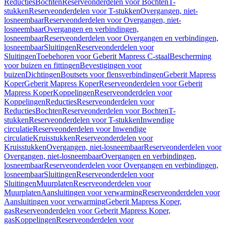
Reducties
Bochten
Reserveonderdelen voor Bochten
T-
stukken
Reserveonderdelen voor T-stukken
Overgangen, niet-
losneembaar
Reserveonderdelen voor Overgangen, niet-
losneembaar
Overgangen en verbindingen,
losneembaar
Reserveonderdelen voor Overgangen en verbindingen,
losneembaar
Sluitingen
Reserveonderdelen voor
Sluitingen
Toebehoren voor Geberit Mapress C-staal
Bescherming
voor buizen en fittingen
Bevestigingen voor
buizen
Dichtingen
Boutsets voor flensverbindingen
Geberit Mapress
Koper
Geberit Mapress Koper
Reserveonderdelen voor Geberit
Mapress Koper
Koppelingen
Reserveonderdelen voor
Koppelingen
Reducties
Reserveonderdelen voor
Reducties
Bochten
Reserveonderdelen voor Bochten
T-
stukken
Reserveonderdelen voor T-stukken
Inwendige
circulatie
Reserveonderdelen voor Inwendige
circulatie
Kruisstukken
Reserveonderdelen voor
Kruisstukken
Overgangen, niet-losneembaar
Reserveonderdelen voor
Overgangen, niet-losneembaar
Overgangen en verbindingen,
losneembaar
Reserveonderdelen voor Overgangen en verbindingen,
losneembaar
Sluitingen
Reserveonderdelen voor
Sluitingen
Muurplaten
Reserveonderdelen voor
Muurplaten
Aansluitingen voor verwarming
Reserveonderdelen voor
Aansluitingen voor verwarming
Geberit Mapress Koper,
gas
Reserveonderdelen voor Geberit Mapress Koper,
gas
Koppelingen
Reserveonderdelen voor