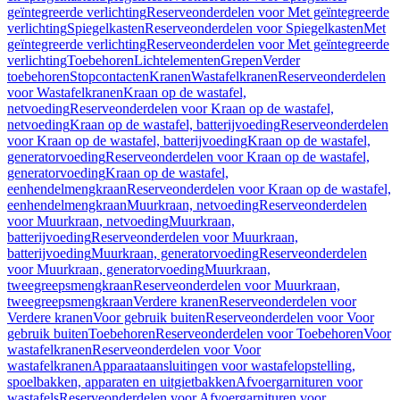
geïntegreerde verlichting
Reserveonderdelen voor Met geïntegreerde
verlichting
Spiegelkasten
Reserveonderdelen voor Spiegelkasten
Met
geïntegreerde verlichting
Reserveonderdelen voor Met geïntegreerde
verlichting
Toebehoren
Lichtelementen
Grepen
Verder
toebehoren
Stopcontacten
Kranen
Wastafelkranen
Reserveonderdelen
voor Wastafelkranen
Kraan op de wastafel,
netvoeding
Reserveonderdelen voor Kraan op de wastafel,
netvoeding
Kraan op de wastafel, batterijvoeding
Reserveonderdelen
voor Kraan op de wastafel, batterijvoeding
Kraan op de wastafel,
generatorvoeding
Reserveonderdelen voor Kraan op de wastafel,
generatorvoeding
Kraan op de wastafel,
eenhendelmengkraan
Reserveonderdelen voor Kraan op de wastafel,
eenhendelmengkraan
Muurkraan, netvoeding
Reserveonderdelen
voor Muurkraan, netvoeding
Muurkraan,
batterijvoeding
Reserveonderdelen voor Muurkraan,
batterijvoeding
Muurkraan, generatorvoeding
Reserveonderdelen
voor Muurkraan, generatorvoeding
Muurkraan,
tweegreepsmengkraan
Reserveonderdelen voor Muurkraan,
tweegreepsmengkraan
Verdere kranen
Reserveonderdelen voor
Verdere kranen
Voor gebruik buiten
Reserveonderdelen voor Voor
gebruik buiten
Toebehoren
Reserveonderdelen voor Toebehoren
Voor
wastafelkranen
Reserveonderdelen voor Voor
wastafelkranen
Apparaataansluitingen voor wastafelopstelling,
spoelbakken, apparaten en uitgietbakken
Afvoergarnituren voor
wastafels
Reserveonderdelen voor Afvoergarnituren voor