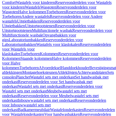
Comfort
Wastafels voor kinderen
Reserveonderdelen voor Wastafels
voor kinderen
Wastafels
Wasgoten
Reserveonderdelen voor
Wasgoten
Halve kolommen
Toebehoren
Reserveonderdelen voor
Toebehoren
Andere wastafels
Reserveonderdelen voor Andere
wastafels
Uitgietbakken
Reserveonderdelen voor
Uitgietbakken
Uitstortgootstenen
Reserveonderdelen voor
Uitstortgootstenen
Multifunctionele wasbak
Reserveonderdelen voor
Multifunctionele wasbak
Opvangbakken voor
gips
Laboratoriumbakken
Reserveonderdelen voor
Laboratoriumbakken
Wastafels voor klaslokalen
Reserveonderdelen
voor Wastafels voor
klaslokalen
Toebehoren
Kolommen
Reserveonderdelen voor
Kolommen
Staande kolommen
Halve kolommen
Reserveonderdelen
voor Halve
kolommen
Toebehoren
Afvoerdeksel
Handdoekhouder
Bevestigingsmat
afdekkingen
Montagehoeksteunen
Afdeklijsten
Achterwandplaten
Sets
consoles
Planchet
Wastafel sets met onderkast
Set handwasbak met
onderkast
Reserveonderdelen voor Set handwasbak met
onderkast
Wastafel sets met onderkast
Reserveonderdelen voor
Wastafel sets met onderkast
Meubelwastafel sets met
onderkast
Reserveonderdelen voor Meubelwastafel sets met
onderkast
Inbouwwastafel sets met onderkast
Reserveonderdelen
voor Inbouwwastafel sets met
onderkast
Badkamermeubilair
Wastafelonderkasten
Reserveonderdelen
voor Wastafelonderkasten
Voor handwasbakken
Reserveonderdelen