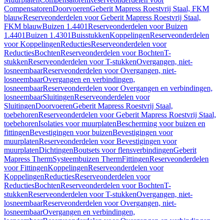
Compensatoren
Doorvoeren
Geberit Mapress Roestvrij Staal, FKM
blauw
Reserveonderdelen voor Geberit Mapress Roestvrij Staal,
FKM blauw
Buizen 1.4401
Reserveonderdelen voor Buizen
1.4401
Buizen 1.4301
Buisstukken
Koppelingen
Reserveonderdelen
voor Koppelingen
Reducties
Reserveonderdelen voor
Reducties
Bochten
Reserveonderdelen voor Bochten
T-
stukken
Reserveonderdelen voor T-stukken
Overgangen, niet-
losneembaar
Reserveonderdelen voor Overgangen, niet-
losneembaar
Overgangen en verbindingen,
losneembaar
Reserveonderdelen voor Overgangen en verbindingen,
losneembaar
Sluitingen
Reserveonderdelen voor
Sluitingen
Doorvoeren
Geberit Mapress Roestvrij Staal,
toebehoren
Reserveonderdelen voor Geberit Mapress Roestvrij Staal,
toebehoren
Isolaties voor muurplaten
Bescherming voor buizen en
fittingen
Bevestigingen voor buizen
Bevestigingen voor
muurplaten
Reserveonderdelen voor Bevestigingen voor
muurplaten
Dichtingen
Boutsets voor flensverbindingen
Geberit
Mapress Therm
Systeembuizen Therm
Fittingen
Reserveonderdelen
voor Fittingen
Koppelingen
Reserveonderdelen voor
Koppelingen
Reducties
Reserveonderdelen voor
Reducties
Bochten
Reserveonderdelen voor Bochten
T-
stukken
Reserveonderdelen voor T-stukken
Overgangen, niet-
losneembaar
Reserveonderdelen voor Overgangen, niet-
losneembaar
Overgangen en verbindingen,