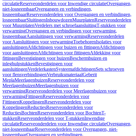
circulatie
Reserveonderdelen voor Inwendige circulatie
Overgangen,
niet-losneembaar
Overgangen en verbindingen,
losneembaar
Reserveonderdelen voor Overgangen en verbindingen,
losneembaar
Sluitingen
Inbouwdozen
Muurplaten
Reserveonderdelen
voor Muurplaten
Verdelers met schroefaansluiting
T-stukken voor
verwarming
Overgangen en verbindingen voor verwarming,
losneembaar
Aansluitingen voor verwarming
Reserveonderdelen
voor Aansluitingen voor verwarming
Toebehoren
Isolaties voor
aansluitingen
Afdichtingen voor buizen en fittingen
Afdichtingen
voor aansluitingen
Afdichtingen voor fittingen
Afdekking voor
fittingen
Bevestigingen voor buizen
Beschermbuizen en
inleghulpstukken
Bevestigingen voor
aansluitingen
Verdelerkasten
Systeemafdichtingen
Sets schroeven
voor flensverbindingen
Verbruiksmateriaal
Geberit
Mepla
Meerlagenbuizen
Reserveonderdelen voor
Meerlagenbuizen
Meerlagenbuizen voor
verwarming
Reserveonderdelen voor Meerlagenbuizen voor
verwarming
Fittingen
Reserveonderdelen voor
Fittingen
Koppelingen
Reserveonderdelen voor
Koppelingen
Reducties
Reserveonderdelen voor
Reducties
Bochten
Reserveonderdelen voor Bochten
T-
stukken
Reserveonderdelen voor T-stukken
Inwendige
circulatie
Reserveonderdelen voor Inwendige circulatie
Overgangen,
niet-losneembaar
Reserveonderdelen voor Overgangen, niet-
losneembaar
Overgangen en verbindingen,