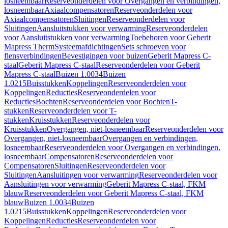
losneembaar
Reserveonderdelen voor Overgangen en verbindingen,
losneembaar
Axiaalcompensatoren
Reserveonderdelen voor
Axiaalcompensatoren
Sluitingen
Reserveonderdelen voor
Sluitingen
Aansluitstukken voor verwarming
Reserveonderdelen
voor Aansluitstukken voor verwarming
Toebehoren voor Geberit
Mapress Therm
Systeemafdichtingen
Sets schroeven voor
flensverbindingen
Bevestigingen voor buizen
Geberit Mapress C-
staal
Geberit Mapress C-staal
Reserveonderdelen voor Geberit
Mapress C-staal
Buizen 1.0034
Buizen
1.0215
Buisstukken
Koppelingen
Reserveonderdelen voor
Koppelingen
Reducties
Reserveonderdelen voor
Reducties
Bochten
Reserveonderdelen voor Bochten
T-
stukken
Reserveonderdelen voor T-
stukken
Kruisstukken
Reserveonderdelen voor
Kruisstukken
Overgangen, niet-losneembaar
Reserveonderdelen voor
Overgangen, niet-losneembaar
Overgangen en verbindingen,
losneembaar
Reserveonderdelen voor Overgangen en verbindingen,
losneembaar
Compensatoren
Reserveonderdelen voor
Compensatoren
Sluitingen
Reserveonderdelen voor
Sluitingen
Aansluitingen voor verwarming
Reserveonderdelen voor
Aansluitingen voor verwarming
Geberit Mapress C-staal, FKM
blauw
Reserveonderdelen voor Geberit Mapress C-staal, FKM
blauw
Buizen 1.0034
Buizen
1.0215
Buisstukken
Koppelingen
Reserveonderdelen voor
Koppelingen
Reducties
Reserveonderdelen voor