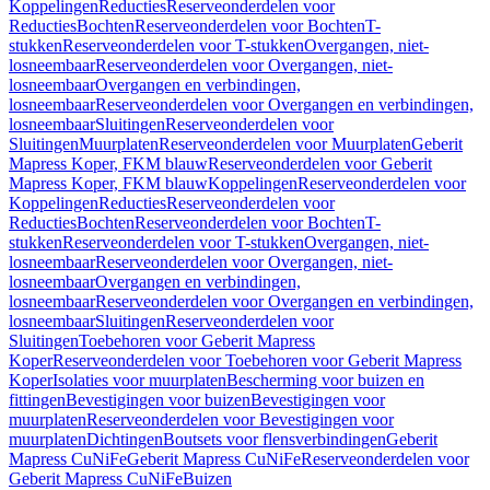
Koppelingen
Reducties
Reserveonderdelen voor
Reducties
Bochten
Reserveonderdelen voor Bochten
T-
stukken
Reserveonderdelen voor T-stukken
Overgangen, niet-
losneembaar
Reserveonderdelen voor Overgangen, niet-
losneembaar
Overgangen en verbindingen,
losneembaar
Reserveonderdelen voor Overgangen en verbindingen,
losneembaar
Sluitingen
Reserveonderdelen voor
Sluitingen
Muurplaten
Reserveonderdelen voor Muurplaten
Geberit
Mapress Koper, FKM blauw
Reserveonderdelen voor Geberit
Mapress Koper, FKM blauw
Koppelingen
Reserveonderdelen voor
Koppelingen
Reducties
Reserveonderdelen voor
Reducties
Bochten
Reserveonderdelen voor Bochten
T-
stukken
Reserveonderdelen voor T-stukken
Overgangen, niet-
losneembaar
Reserveonderdelen voor Overgangen, niet-
losneembaar
Overgangen en verbindingen,
losneembaar
Reserveonderdelen voor Overgangen en verbindingen,
losneembaar
Sluitingen
Reserveonderdelen voor
Sluitingen
Toebehoren voor Geberit Mapress
Koper
Reserveonderdelen voor Toebehoren voor Geberit Mapress
Koper
Isolaties voor muurplaten
Bescherming voor buizen en
fittingen
Bevestigingen voor buizen
Bevestigingen voor
muurplaten
Reserveonderdelen voor Bevestigingen voor
muurplaten
Dichtingen
Boutsets voor flensverbindingen
Geberit
Mapress CuNiFe
Geberit Mapress CuNiFe
Reserveonderdelen voor
Geberit Mapress CuNiFe
Buizen