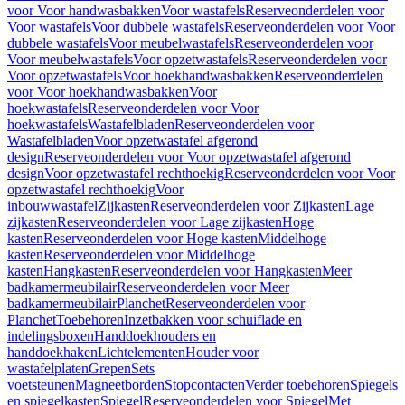
voor Voor handwasbakken
Voor wastafels
Reserveonderdelen voor
Voor wastafels
Voor dubbele wastafels
Reserveonderdelen voor Voor
dubbele wastafels
Voor meubelwastafels
Reserveonderdelen voor
Voor meubelwastafels
Voor opzetwastafels
Reserveonderdelen voor
Voor opzetwastafels
Voor hoekhandwasbakken
Reserveonderdelen
voor Voor hoekhandwasbakken
Voor
hoekwastafels
Reserveonderdelen voor Voor
hoekwastafels
Wastafelbladen
Reserveonderdelen voor
Wastafelbladen
Voor opzetwastafel afgerond
design
Reserveonderdelen voor Voor opzetwastafel afgerond
design
Voor opzetwastafel rechthoekig
Reserveonderdelen voor Voor
opzetwastafel rechthoekig
Voor
inbouwwastafel
Zijkasten
Reserveonderdelen voor Zijkasten
Lage
zijkasten
Reserveonderdelen voor Lage zijkasten
Hoge
kasten
Reserveonderdelen voor Hoge kasten
Middelhoge
kasten
Reserveonderdelen voor Middelhoge
kasten
Hangkasten
Reserveonderdelen voor Hangkasten
Meer
badkamermeubilair
Reserveonderdelen voor Meer
badkamermeubilair
Planchet
Reserveonderdelen voor
Planchet
Toebehoren
Inzetbakken voor schuiflade en
indelingsboxen
Handdoekhouders en
handdoekhaken
Lichtelementen
Houder voor
wastafelplaten
Grepen
Sets
voetsteunen
Magneetborden
Stopcontacten
Verder toebehoren
Spiegels
en spiegelkasten
Spiegel
Reserveonderdelen voor Spiegel
Met