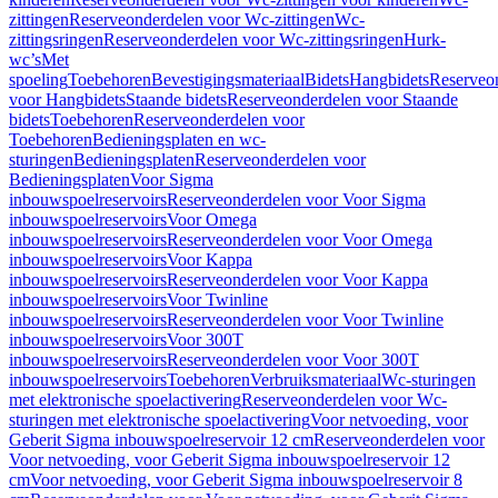
zittingen
Reserveonderdelen voor Wc-zittingen
Wc-
zittingsringen
Reserveonderdelen voor Wc-zittingsringen
Hurk-
wc’s
Met
spoeling
Toebehoren
Bevestigingsmateriaal
Bidets
Hangbidets
Reserveo
voor Hangbidets
Staande bidets
Reserveonderdelen voor Staande
bidets
Toebehoren
Reserveonderdelen voor
Toebehoren
Bedieningsplaten en wc-
sturingen
Bedieningsplaten
Reserveonderdelen voor
Bedieningsplaten
Voor Sigma
inbouwspoelreservoirs
Reserveonderdelen voor Voor Sigma
inbouwspoelreservoirs
Voor Omega
inbouwspoelreservoirs
Reserveonderdelen voor Voor Omega
inbouwspoelreservoirs
Voor Kappa
inbouwspoelreservoirs
Reserveonderdelen voor Voor Kappa
inbouwspoelreservoirs
Voor Twinline
inbouwspoelreservoirs
Reserveonderdelen voor Voor Twinline
inbouwspoelreservoirs
Voor 300T
inbouwspoelreservoirs
Reserveonderdelen voor Voor 300T
inbouwspoelreservoirs
Toebehoren
Verbruiksmateriaal
Wc-sturingen
met elektronische spoelactivering
Reserveonderdelen voor Wc-
sturingen met elektronische spoelactivering
Voor netvoeding, voor
Geberit Sigma inbouwspoelreservoir 12 cm
Reserveonderdelen voor
Voor netvoeding, voor Geberit Sigma inbouwspoelreservoir 12
cm
Voor netvoeding, voor Geberit Sigma inbouwspoelreservoir 8