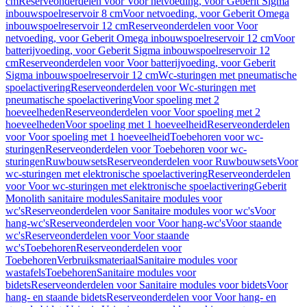
cm
Reserveonderdelen voor Voor netvoeding, voor Geberit Sigma
inbouwspoelreservoir 8 cm
Voor netvoeding, voor Geberit Omega
inbouwspoelreservoir 12 cm
Reserveonderdelen voor Voor
netvoeding, voor Geberit Omega inbouwspoelreservoir 12 cm
Voor
batterijvoeding, voor Geberit Sigma inbouwspoelreservoir 12
cm
Reserveonderdelen voor Voor batterijvoeding, voor Geberit
Sigma inbouwspoelreservoir 12 cm
Wc-sturingen met pneumatische
spoelactivering
Reserveonderdelen voor Wc-sturingen met
pneumatische spoelactivering
Voor spoeling met 2
hoeveelheden
Reserveonderdelen voor Voor spoeling met 2
hoeveelheden
Voor spoeling met 1 hoeveelheid
Reserveonderdelen
voor Voor spoeling met 1 hoeveelheid
Toebehoren voor wc-
sturingen
Reserveonderdelen voor Toebehoren voor wc-
sturingen
Ruwbouwsets
Reserveonderdelen voor Ruwbouwsets
Voor
wc-sturingen met elektronische spoelactivering
Reserveonderdelen
voor Voor wc-sturingen met elektronische spoelactivering
Geberit
Monolith sanitaire modules
Sanitaire modules voor
wc's
Reserveonderdelen voor Sanitaire modules voor wc's
Voor
hang-wc's
Reserveonderdelen voor Voor hang-wc's
Voor staande
wc's
Reserveonderdelen voor Voor staande
wc's
Toebehoren
Reserveonderdelen voor
Toebehoren
Verbruiksmateriaal
Sanitaire modules voor
wastafels
Toebehoren
Sanitaire modules voor
bidets
Reserveonderdelen voor Sanitaire modules voor bidets
Voor
hang- en staande bidets
Reserveonderdelen voor Voor hang- en