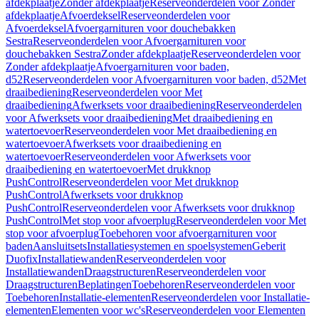
afdekplaatje
Zonder afdekplaatje
Reserveonderdelen voor Zonder
afdekplaatje
Afvoerdeksel
Reserveonderdelen voor
Afvoerdeksel
Afvoergarnituren voor douchebakken
Sestra
Reserveonderdelen voor Afvoergarnituren voor
douchebakken Sestra
Zonder afdekplaatje
Reserveonderdelen voor
Zonder afdekplaatje
Afvoergarnituren voor baden,
d52
Reserveonderdelen voor Afvoergarnituren voor baden, d52
Met
draaibediening
Reserveonderdelen voor Met
draaibediening
Afwerksets voor draaibediening
Reserveonderdelen
voor Afwerksets voor draaibediening
Met draaibediening en
watertoevoer
Reserveonderdelen voor Met draaibediening en
watertoevoer
Afwerksets voor draaibediening en
watertoevoer
Reserveonderdelen voor Afwerksets voor
draaibediening en watertoevoer
Met drukknop
PushControl
Reserveonderdelen voor Met drukknop
PushControl
Afwerksets voor drukknop
PushControl
Reserveonderdelen voor Afwerksets voor drukknop
PushControl
Met stop voor afvoerplug
Reserveonderdelen voor Met
stop voor afvoerplug
Toebehoren voor afvoergarnituren voor
baden
Aansluitsets
Installatiesystemen en spoelsystemen
Geberit
Duofix
Installatiewanden
Reserveonderdelen voor
Installatiewanden
Draagstructuren
Reserveonderdelen voor
Draagstructuren
Beplatingen
Toebehoren
Reserveonderdelen voor
Toebehoren
Installatie-elementen
Reserveonderdelen voor Installatie-
elementen
Elementen voor wc's
Reserveonderdelen voor Elementen