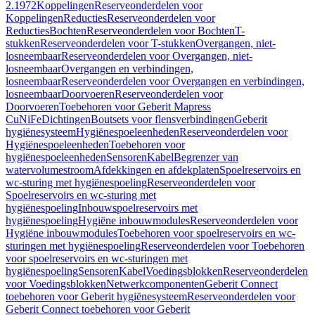
2.1972
Koppelingen
Reserveonderdelen voor
Koppelingen
Reducties
Reserveonderdelen voor
Reducties
Bochten
Reserveonderdelen voor Bochten
T-
stukken
Reserveonderdelen voor T-stukken
Overgangen, niet-
losneembaar
Reserveonderdelen voor Overgangen, niet-
losneembaar
Overgangen en verbindingen,
losneembaar
Reserveonderdelen voor Overgangen en verbindingen,
losneembaar
Doorvoeren
Reserveonderdelen voor
Doorvoeren
Toebehoren voor Geberit Mapress
CuNiFe
Dichtingen
Boutsets voor flensverbindingen
Geberit
hygiënesysteem
Hygiënespoeleenheden
Reserveonderdelen voor
Hygiënespoeleenheden
Toebehoren voor
hygiënespoeleenheden
Sensoren
Kabel
Begrenzer van
watervolumestroom
Afdekkingen en afdekplaten
Spoelreservoirs en
wc-sturing met hygiënespoeling
Reserveonderdelen voor
Spoelreservoirs en wc-sturing met
hygiënespoeling
Inbouwspoelreservoirs met
hygiënespoeling
Hygiëne inbouwmodules
Reserveonderdelen voor
Hygiëne inbouwmodules
Toebehoren voor spoelreservoirs en wc-
sturingen met hygiënespoeling
Reserveonderdelen voor Toebehoren
voor spoelreservoirs en wc-sturingen met
hygiënespoeling
Sensoren
Kabel
Voedingsblokken
Reserveonderdelen
voor Voedingsblokken
Netwerkcomponenten
Geberit Connect
toebehoren voor Geberit hygiënesysteem
Reserveonderdelen voor
Geberit Connect toebehoren voor Geberit