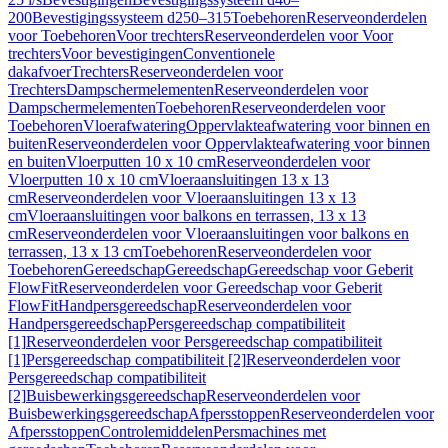
200
Bevestigingssysteem d250–315
Toebehoren
Reserveonderdelen
voor Toebehoren
Voor trechters
Reserveonderdelen voor Voor
trechters
Voor bevestigingen
Conventionele
dakafvoer
Trechters
Reserveonderdelen voor
Trechters
Dampschermelementen
Reserveonderdelen voor
Dampschermelementen
Toebehoren
Reserveonderdelen voor
Toebehoren
Vloerafwatering
Oppervlakteafwatering voor binnen en
buiten
Reserveonderdelen voor Oppervlakteafwatering voor binnen
en buiten
Vloerputten 10 x 10 cm
Reserveonderdelen voor
Vloerputten 10 x 10 cm
Vloeraansluitingen 13 x 13
cm
Reserveonderdelen voor Vloeraansluitingen 13 x 13
cm
Vloeraansluitingen voor balkons en terrassen, 13 x 13
cm
Reserveonderdelen voor Vloeraansluitingen voor balkons en
terrassen, 13 x 13 cm
Toebehoren
Reserveonderdelen voor
Toebehoren
Gereedschap
Gereedschap
Gereedschap voor Geberit
FlowFit
Reserveonderdelen voor Gereedschap voor Geberit
FlowFit
Handpersgereedschap
Reserveonderdelen voor
Handpersgereedschap
Persgereedschap compatibiliteit
[1]
Reserveonderdelen voor Persgereedschap compatibiliteit
[1]
Persgereedschap compatibiliteit [2]
Reserveonderdelen voor
Persgereedschap compatibiliteit
[2]
Buisbewerkingsgereedschap
Reserveonderdelen voor
Buisbewerkingsgereedschap
Afpersstoppen
Reserveonderdelen voor
Afpersstoppen
Controlemiddelen
Persmachines met