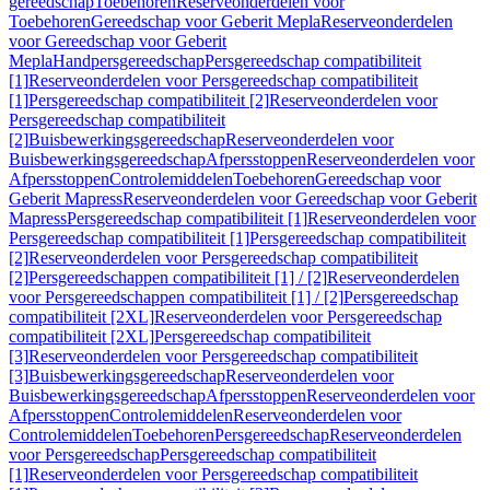
gereedschap
Toebehoren
Reserveonderdelen voor
Toebehoren
Gereedschap voor Geberit Mepla
Reserveonderdelen
voor Gereedschap voor Geberit
Mepla
Handpersgereedschap
Persgereedschap compatibiliteit
[1]
Reserveonderdelen voor Persgereedschap compatibiliteit
[1]
Persgereedschap compatibiliteit [2]
Reserveonderdelen voor
Persgereedschap compatibiliteit
[2]
Buisbewerkingsgereedschap
Reserveonderdelen voor
Buisbewerkingsgereedschap
Afpersstoppen
Reserveonderdelen voor
Afpersstoppen
Controlemiddelen
Toebehoren
Gereedschap voor
Geberit Mapress
Reserveonderdelen voor Gereedschap voor Geberit
Mapress
Persgereedschap compatibiliteit [1]
Reserveonderdelen voor
Persgereedschap compatibiliteit [1]
Persgereedschap compatibiliteit
[2]
Reserveonderdelen voor Persgereedschap compatibiliteit
[2]
Persgereedschappen compatibiliteit [1] / [2]
Reserveonderdelen
voor Persgereedschappen compatibiliteit [1] / [2]
Persgereedschap
compatibiliteit [2XL]
Reserveonderdelen voor Persgereedschap
compatibiliteit [2XL]
Persgereedschap compatibiliteit
[3]
Reserveonderdelen voor Persgereedschap compatibiliteit
[3]
Buisbewerkingsgereedschap
Reserveonderdelen voor
Buisbewerkingsgereedschap
Afpersstoppen
Reserveonderdelen voor
Afpersstoppen
Controlemiddelen
Reserveonderdelen voor
Controlemiddelen
Toebehoren
Persgereedschap
Reserveonderdelen
voor Persgereedschap
Persgereedschap compatibiliteit
[1]
Reserveonderdelen voor Persgereedschap compatibiliteit