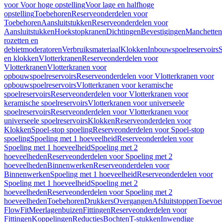
voor Voor hoge opstelling
Voor lage en halfhoge
opstelling
Toebehoren
Reserveonderdelen voor
Toebehoren
Aansluitstukken
Reserveonderdelen voor
Aansluitstukken
Hoekstopkranen
Dichtingen
Bevestigingen
Manchetten
rozetten en
debietmoderatoren
Verbruiksmateriaal
Klokken
Inbouwspoelreservoirs
en klokken
Vlotterkranen
Reserveonderdelen voor
Vlotterkranen
Vlotterkranen voor
opbouwspoelreservoirs
Reserveonderdelen voor Vlotterkranen voor
opbouwspoelreservoirs
Vlotterkranen voor keramische
spoelreservoirs
Reserveonderdelen voor Vlotterkranen voor
keramische spoelreservoirs
Vlotterkranen voor universeele
spoelreservoirs
Reserveonderdelen voor Vlotterkranen voor
universeele spoelreservoirs
Klokken
Reserveonderdelen voor
Klokken
Spoel-stop spoeling
Reserveonderdelen voor Spoel-stop
spoeling
Spoeling met 1 hoeveelheid
Reserveonderdelen voor
Spoeling met 1 hoeveelheid
Spoeling met 2
hoeveelheden
Reserveonderdelen voor Spoeling met 2
hoeveelheden
Binnenwerken
Reserveonderdelen voor
Binnenwerken
Spoeling met 1 hoeveelheid
Reserveonderdelen voor
Spoeling met 1 hoeveelheid
Spoeling met 2
hoeveelheden
Reserveonderdelen voor Spoeling met 2
hoeveelheden
Toebehoren
Drukkers
Overgangen
Afsluitstoppen
Toevoe
FlowFit
Meerlagenbuizen
Fittingen
Reserveonderdelen voor
Fittingen
Koppelingen
Reducties
Bochten
T-stukken
Inwendige