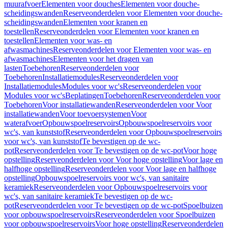
muurafvoer
Elementen voor douches
Elementen voor douche-
scheidingswanden
Reserveonderdelen voor Elementen voor douche-
scheidingswanden
Elementen voor kranen en
toestellen
Reserveonderdelen voor Elementen voor kranen en
toestellen
Elementen voor was- en
afwasmachines
Reserveonderdelen voor Elementen voor was- en
afwasmachines
Elementen voor het dragen van
lasten
Toebehoren
Reserveonderdelen voor
Toebehoren
Installatiemodules
Reserveonderdelen voor
Installatiemodules
Modules voor wc's
Reserveonderdelen voor
Modules voor wc's
Beplatingen
Toebehoren
Reserveonderdelen voor
Toebehoren
Voor installatiewanden
Reserveonderdelen voor Voor
installatiewanden
Voor toevoersystemen
Voor
waterafvoer
Opbouwspoelreservoirs
Opbouwspoelreservoirs voor
wc's, van kunststof
Reserveonderdelen voor Opbouwspoelreservoirs
voor wc's, van kunststof
Te bevestigen op de wc-
pot
Reserveonderdelen voor Te bevestigen op de wc-pot
Voor hoge
opstelling
Reserveonderdelen voor Voor hoge opstelling
Voor lage en
halfhoge opstelling
Reserveonderdelen voor Voor lage en halfhoge
opstelling
Opbouwspoelreservoirs voor wc's, van sanitaire
keramiek
Reserveonderdelen voor Opbouwspoelreservoirs voor
wc's, van sanitaire keramiek
Te bevestigen op de wc-
pot
Reserveonderdelen voor Te bevestigen op de wc-pot
Spoelbuizen
voor opbouwspoelreservoirs
Reserveonderdelen voor Spoelbuizen
voor opbouwspoelreservoirs
Voor hoge opstelling
Reserveonderdelen