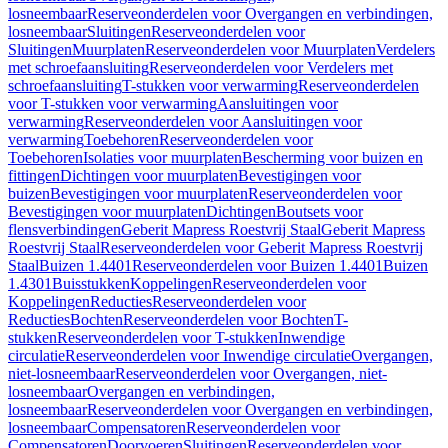
losneembaar
Reserveonderdelen voor Overgangen en verbindingen,
losneembaar
Sluitingen
Reserveonderdelen voor
Sluitingen
Muurplaten
Reserveonderdelen voor Muurplaten
Verdelers
met schroefaansluiting
Reserveonderdelen voor Verdelers met
schroefaansluiting
T-stukken voor verwarming
Reserveonderdelen
voor T-stukken voor verwarming
Aansluitingen voor
verwarming
Reserveonderdelen voor Aansluitingen voor
verwarming
Toebehoren
Reserveonderdelen voor
Toebehoren
Isolaties voor muurplaten
Bescherming voor buizen en
fittingen
Dichtingen voor muurplaten
Bevestigingen voor
buizen
Bevestigingen voor muurplaten
Reserveonderdelen voor
Bevestigingen voor muurplaten
Dichtingen
Boutsets voor
flensverbindingen
Geberit Mapress Roestvrij Staal
Geberit Mapress
Roestvrij Staal
Reserveonderdelen voor Geberit Mapress Roestvrij
Staal
Buizen 1.4401
Reserveonderdelen voor Buizen 1.4401
Buizen
1.4301
Buisstukken
Koppelingen
Reserveonderdelen voor
Koppelingen
Reducties
Reserveonderdelen voor
Reducties
Bochten
Reserveonderdelen voor Bochten
T-
stukken
Reserveonderdelen voor T-stukken
Inwendige
circulatie
Reserveonderdelen voor Inwendige circulatie
Overgangen,
niet-losneembaar
Reserveonderdelen voor Overgangen, niet-
losneembaar
Overgangen en verbindingen,
losneembaar
Reserveonderdelen voor Overgangen en verbindingen,
losneembaar
Compensatoren
Reserveonderdelen voor
Compensatoren
Doorvoeren
Sluitingen
Reserveonderdelen voor