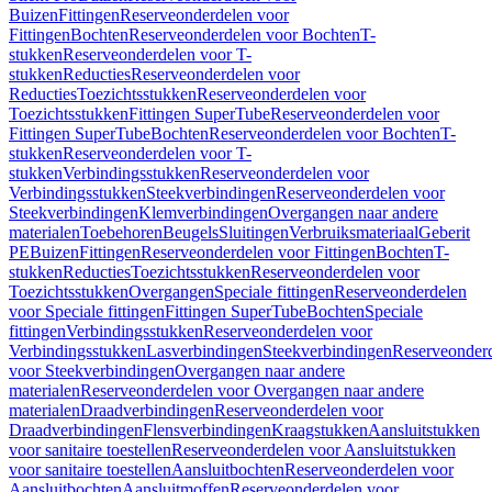
Buizen
Fittingen
Reserveonderdelen voor
Fittingen
Bochten
Reserveonderdelen voor Bochten
T-
stukken
Reserveonderdelen voor T-
stukken
Reducties
Reserveonderdelen voor
Reducties
Toezichtsstukken
Reserveonderdelen voor
Toezichtsstukken
Fittingen SuperTube
Reserveonderdelen voor
Fittingen SuperTube
Bochten
Reserveonderdelen voor Bochten
T-
stukken
Reserveonderdelen voor T-
stukken
Verbindingsstukken
Reserveonderdelen voor
Verbindingsstukken
Steekverbindingen
Reserveonderdelen voor
Steekverbindingen
Klemverbindingen
Overgangen naar andere
materialen
Toebehoren
Beugels
Sluitingen
Verbruiksmateriaal
Geberit
PE
Buizen
Fittingen
Reserveonderdelen voor Fittingen
Bochten
T-
stukken
Reducties
Toezichtsstukken
Reserveonderdelen voor
Toezichtsstukken
Overgangen
Speciale fittingen
Reserveonderdelen
voor Speciale fittingen
Fittingen SuperTube
Bochten
Speciale
fittingen
Verbindingsstukken
Reserveonderdelen voor
Verbindingsstukken
Lasverbindingen
Steekverbindingen
Reserveonder
voor Steekverbindingen
Overgangen naar andere
materialen
Reserveonderdelen voor Overgangen naar andere
materialen
Draadverbindingen
Reserveonderdelen voor
Draadverbindingen
Flensverbindingen
Kraagstukken
Aansluitstukken
voor sanitaire toestellen
Reserveonderdelen voor Aansluitstukken
voor sanitaire toestellen
Aansluitbochten
Reserveonderdelen voor
Aansluitbochten
Aansluitmoffen
Reserveonderdelen voor