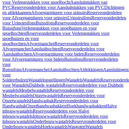
voor Verlengstukken voor spoelbocht
Aansluitstukken van
PVC
Reserveonderdelen voor Aansluitstukken van PVC
Dichtingen
en afdekkappen
Afvoergarnituren voor urinoirs
Reserveonderdelen
voor Afvoergarnituren voor urinoirs
Urinoirsifons
Reserveonderdelen
voor Urinoirsifons
Buissifons
Reserveonderdelen voor
Buissifons
Verlengstukken voor spoelbuizen en voor
spoelbochten
Reserveonderdelen voor Verlengstukken voor
spoelbuizen en voor
spoelbochten
Afvoermanchet
Reserveonderdelen voor
Afvoermanchet
Aansluitbochten
Reserveonderdelen voor
Aansluitbochten
Afvoergarnituren voor bidets
Reserveonderdelen
voor Afvoergarnituren voor bidets
Buissifons
Reserveonderdelen
voor
Buissifons
Afvoermanchet
Aansluitbochten
Afdekkingen
Aansluitingen
voor
Soldeerhulzen
Wastafelopstellingen
Wastafels
Wastafels
Reserveonderde
voor Wastafels
Dubbele wastafels
Reserveonderdelen voor Dubbele
wastafels
Meubelwastafels
Reserveonderdelen voor
Meubelwastafels
Opzetwastafels
Reserveonderdelen voor
Opzetwastafels
Handwasbak
Reserveonderdelen voor
Handwasbak
Opzethandwasbakken
Hoekhandwasbakken
Halve
inbouwwastafels
Reserveonderdelen voor Halve
inbouwwastafels
Inbouwwastafels
Reserveonderdelen voor
Inbouwwastafels
Onderbouwwastafels
Reserveonderdelen voor
Onderbouwwastafels
Hoekwastafels
Wasgoten
Wastafels