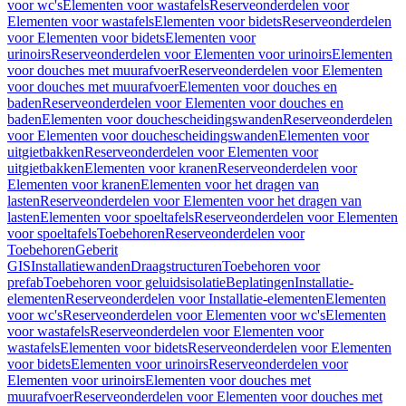
voor wc's
Elementen voor wastafels
Reserveonderdelen voor
Elementen voor wastafels
Elementen voor bidets
Reserveonderdelen
voor Elementen voor bidets
Elementen voor
urinoirs
Reserveonderdelen voor Elementen voor urinoirs
Elementen
voor douches met muurafvoer
Reserveonderdelen voor Elementen
voor douches met muurafvoer
Elementen voor douches en
baden
Reserveonderdelen voor Elementen voor douches en
baden
Elementen voor douchescheidingswanden
Reserveonderdelen
voor Elementen voor douchescheidingswanden
Elementen voor
uitgietbakken
Reserveonderdelen voor Elementen voor
uitgietbakken
Elementen voor kranen
Reserveonderdelen voor
Elementen voor kranen
Elementen voor het dragen van
lasten
Reserveonderdelen voor Elementen voor het dragen van
lasten
Elementen voor spoeltafels
Reserveonderdelen voor Elementen
voor spoeltafels
Toebehoren
Reserveonderdelen voor
Toebehoren
Geberit
GIS
Installatiewanden
Draagstructuren
Toebehoren voor
prefab
Toebehoren voor geluidsisolatie
Beplatingen
Installatie-
elementen
Reserveonderdelen voor Installatie-elementen
Elementen
voor wc's
Reserveonderdelen voor Elementen voor wc's
Elementen
voor wastafels
Reserveonderdelen voor Elementen voor
wastafels
Elementen voor bidets
Reserveonderdelen voor Elementen
voor bidets
Elementen voor urinoirs
Reserveonderdelen voor
Elementen voor urinoirs
Elementen voor douches met
muurafvoer
Reserveonderdelen voor Elementen voor douches met