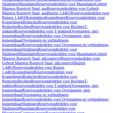
Sluitingen
Muurplaten
Reserveonderdelen voor Muurplaten
Geberit
Mapress Roestvrij Staal, gas
Reserveonderdelen voor Geberit
Mapress Roestvrij Staal, gas
Buizen 1.4401
Reserveonderdelen voor
Buizen 1.4401
Buisstukken
Koppelingen
Reserveonderdelen voor
Koppelingen
Reducties
Reserveonderdelen voor
Reducties
Bochten
Reserveonderdelen voor Bochten
T-
stukken
Reserveonderdelen voor T-stukken
Overgangen, niet-
losneembaar
Reserveonderdelen voor Overgangen, niet-
losneembaar
Overgangen en verbindingen,
losneembaar
Reserveonderdelen voor Overgangen en verbindingen,
losneembaar
Sluitingen
Reserveonderdelen voor
Sluitingen
Muurplaten
Reserveonderdelen voor Muurplaten
Geberit
Mapress Roestvrij Staal, siliconenvrij
Reserveonderdelen voor
Geberit Mapress Roestvrij Staal, siliconenvrij
Buizen
1.4401
Reserveonderdelen voor Buizen
1.4401
Koppelingen
Reserveonderdelen voor
Koppelingen
Reducties
Reserveonderdelen voor
Reducties
Bochten
Reserveonderdelen voor Bochten
T-
stukken
Reserveonderdelen voor T-stukken
Overgangen, niet-
losneembaar
Reserveonderdelen voor Overgangen, niet-
losneembaar
Overgangen en verbindingen,
losneembaar
Reserveonderdelen voor Overgangen en verbindingen,
losneembaar
Sluitingen
Reserveonderdelen voor
Sluitingen
Muurplaten
Reserveonderdelen voor
Muurplaten
Compensatoren
Reserveonderdelen voor