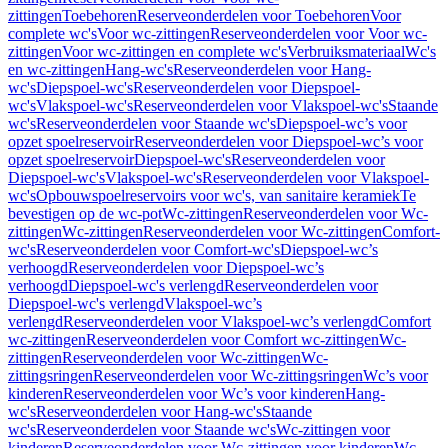
zittingen
Toebehoren
Reserveonderdelen voor Toebehoren
Voor
complete wc's
Voor wc-zittingen
Reserveonderdelen voor Voor wc-
zittingen
Voor wc-zittingen en complete wc's
Verbruiksmateriaal
Wc's
en wc-zittingen
Hang-wc's
Reserveonderdelen voor Hang-
wc's
Diepspoel-wc's
Reserveonderdelen voor Diepspoel-
wc's
Vlakspoel-wc's
Reserveonderdelen voor Vlakspoel-wc's
Staande
wc's
Reserveonderdelen voor Staande wc's
Diepspoel-wc’s voor
opzet spoelreservoir
Reserveonderdelen voor Diepspoel-wc’s voor
opzet spoelreservoir
Diepspoel-wc's
Reserveonderdelen voor
Diepspoel-wc's
Vlakspoel-wc's
Reserveonderdelen voor Vlakspoel-
wc's
Opbouwspoelreservoirs voor wc's, van sanitaire keramiek
Te
bevestigen op de wc-pot
Wc-zittingen
Reserveonderdelen voor Wc-
zittingen
Wc-zittingen
Reserveonderdelen voor Wc-zittingen
Comfort-
wc's
Reserveonderdelen voor Comfort-wc's
Diepspoel-wc’s
verhoogd
Reserveonderdelen voor Diepspoel-wc’s
verhoogd
Diepspoel-wc's verlengd
Reserveonderdelen voor
Diepspoel-wc's verlengd
Vlakspoel-wc’s
verlengd
Reserveonderdelen voor Vlakspoel-wc’s verlengd
Comfort
wc-zittingen
Reserveonderdelen voor Comfort wc-zittingen
Wc-
zittingen
Reserveonderdelen voor Wc-zittingen
Wc-
zittingsringen
Reserveonderdelen voor Wc-zittingsringen
Wc’s voor
kinderen
Reserveonderdelen voor Wc’s voor kinderen
Hang-
wc's
Reserveonderdelen voor Hang-wc's
Staande
wc's
Reserveonderdelen voor Staande wc's
Wc-zittingen voor
kinderen
Reserveonderdelen voor Wc-zittingen voor kinderen
Wc-