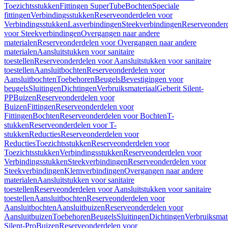
Toezichtsstukken
Fittingen SuperTube
Bochten
Speciale
fittingen
Verbindingsstukken
Reserveonderdelen voor
Verbindingsstukken
Lasverbindingen
Steekverbindingen
Reserveonder
voor Steekverbindingen
Overgangen naar andere
materialen
Reserveonderdelen voor Overgangen naar andere
materialen
Aansluitstukken voor sanitaire
toestellen
Reserveonderdelen voor Aansluitstukken voor sanitaire
toestellen
Aansluitbochten
Reserveonderdelen voor
Aansluitbochten
Toebehoren
Beugels
Bevestigingen voor
beugels
Sluitingen
Dichtingen
Verbruiksmateriaal
Geberit Silent-
PP
Buizen
Reserveonderdelen voor
Buizen
Fittingen
Reserveonderdelen voor
Fittingen
Bochten
Reserveonderdelen voor Bochten
T-
stukken
Reserveonderdelen voor T-
stukken
Reducties
Reserveonderdelen voor
Reducties
Toezichtsstukken
Reserveonderdelen voor
Toezichtsstukken
Verbindingsstukken
Reserveonderdelen voor
Verbindingsstukken
Steekverbindingen
Reserveonderdelen voor
Steekverbindingen
Klemverbindingen
Overgangen naar andere
materialen
Aansluitstukken voor sanitaire
toestellen
Reserveonderdelen voor Aansluitstukken voor sanitaire
toestellen
Aansluitbochten
Reserveonderdelen voor
Aansluitbochten
Aansluitbuizen
Reserveonderdelen voor
Aansluitbuizen
Toebehoren
Beugels
Sluitingen
Dichtingen
Verbruiksmat
Silent-Pro
Buizen
Reserveonderdelen voor