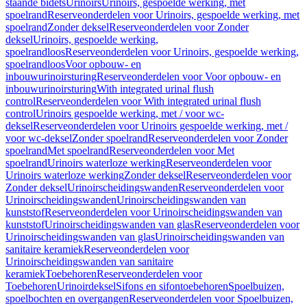
staande bidets
Urinoirs
Urinoirs, gespoelde werking, met
spoelrand
Reserveonderdelen voor Urinoirs, gespoelde werking, met
spoelrand
Zonder deksel
Reserveonderdelen voor Zonder
deksel
Urinoirs, gespoelde werking,
spoelrandloos
Reserveonderdelen voor Urinoirs, gespoelde werking,
spoelrandloos
Voor opbouw- en
inbouwurinoirsturing
Reserveonderdelen voor Voor opbouw- en
inbouwurinoirsturing
With integrated urinal flush
control
Reserveonderdelen voor With integrated urinal flush
control
Urinoirs gespoelde werking, met / voor wc-
deksel
Reserveonderdelen voor Urinoirs gespoelde werking, met /
voor wc-deksel
Zonder spoelrand
Reserveonderdelen voor Zonder
spoelrand
Met spoelrand
Reserveonderdelen voor Met
spoelrand
Urinoirs waterloze werking
Reserveonderdelen voor
Urinoirs waterloze werking
Zonder deksel
Reserveonderdelen voor
Zonder deksel
Urinoirscheidingswanden
Reserveonderdelen voor
Urinoirscheidingswanden
Urinoirscheidingswanden van
kunststof
Reserveonderdelen voor Urinoirscheidingswanden van
kunststof
Urinoirscheidingswanden van glas
Reserveonderdelen voor
Urinoirscheidingswanden van glas
Urinoirscheidingswanden van
sanitaire keramiek
Reserveonderdelen voor
Urinoirscheidingswanden van sanitaire
keramiek
Toebehoren
Reserveonderdelen voor
Toebehoren
Urinoirdeksel
Sifons en sifontoebehoren
Spoelbuizen,
spoelbochten en overgangen
Reserveonderdelen voor Spoelbuizen,