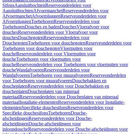
Sifons
Aansluitbochten
Reserveonderdelen voor
Aansluitbochten
Afvoermanchet
Reserveonderdelen voor
Afvoermanchet
Afvoerpluggen
Reserveonderdelen voor
Afvoerpluggen
Toebehoren
Reserveonderdelen voor
Toebehoren
Douches en baden
Douches
Vloerafvoer voor
douches
Reserveonderdelen voor Vloerafvoer voor
douches
Douchegoten
Reserveonderdelen voor
Douchegoten
Toebehoren voor douchegoten
Reserveonderdelen voor
Toebehoren voor douchegoten
Vloerputten voor
douche
Reserveonderdelen voor Vloerputten voor
douche
Toebehoren voor vloerputten voor
douche
Reserveonderdelen voor Toebehoren voor vloerputten voor
douche
Wandafvoeren
Reserveonderdelen voor
Wandafvoeren
Toebehoren voor muurafvoeren
Reserveonderdelen
voor Toebehoren voor muurafvoeren
Douchebakken en
doucheplaten
Reserveonderdelen voor Douchebakken en
doucheplaten
Doucheplaten van mineraal
materiaal
Reserveonderdelen voor Doucheplaten van mineraal
materiaal
Installatie-elementen
Reserveonderdelen voor Installatie-
elementen
Specifieke douchesifons
Reserveonderdelen voor
Specifieke douchesifons
Toebehoren
Douche-
afscheidingen
Reserveonderdelen voor Douche-
afscheidingen
Douche-afscheidingen voor
inloopdouche
Reserveonderdelen voor Douche-afscheidingen voor