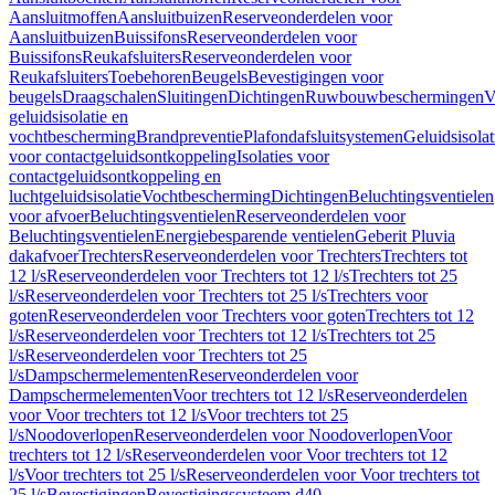
Aansluitmoffen
Aansluitbuizen
Reserveonderdelen voor
Aansluitbuizen
Buissifons
Reserveonderdelen voor
Buissifons
Reukafsluiters
Reserveonderdelen voor
Reukafsluiters
Toebehoren
Beugels
Bevestigingen voor
beugels
Draagschalen
Sluitingen
Dichtingen
Ruwbouwbeschermingen
V
geluidsisolatie en
vochtbescherming
Brandpreventie
Plafondafsluitsystemen
Geluidsisolat
voor contactgeluidsontkoppeling
Isolaties voor
contactgeluidsontkoppeling en
luchtgeluidsisolatie
Vochtbescherming
Dichtingen
Beluchtingsventielen
voor afvoer
Beluchtingsventielen
Reserveonderdelen voor
Beluchtingsventielen
Energiebesparende ventielen
Geberit Pluvia
dakafvoer
Trechters
Reserveonderdelen voor Trechters
Trechters tot
12 l/s
Reserveonderdelen voor Trechters tot 12 l/s
Trechters tot 25
l/s
Reserveonderdelen voor Trechters tot 25 l/s
Trechters voor
goten
Reserveonderdelen voor Trechters voor goten
Trechters tot 12
l/s
Reserveonderdelen voor Trechters tot 12 l/s
Trechters tot 25
l/s
Reserveonderdelen voor Trechters tot 25
l/s
Dampschermelementen
Reserveonderdelen voor
Dampschermelementen
Voor trechters tot 12 l/s
Reserveonderdelen
voor Voor trechters tot 12 l/s
Voor trechters tot 25
l/s
Noodoverlopen
Reserveonderdelen voor Noodoverlopen
Voor
trechters tot 12 l/s
Reserveonderdelen voor Voor trechters tot 12
l/s
Voor trechters tot 25 l/s
Reserveonderdelen voor Voor trechters tot
25 l/s
Bevestigingen
Bevestigingssysteem d40–