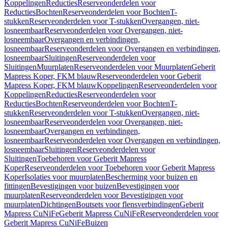
Koppelingen
Reducties
Reserveonderdelen voor
Reducties
Bochten
Reserveonderdelen voor Bochten
T-
stukken
Reserveonderdelen voor T-stukken
Overgangen, niet-
losneembaar
Reserveonderdelen voor Overgangen, niet-
losneembaar
Overgangen en verbindingen,
losneembaar
Reserveonderdelen voor Overgangen en verbindingen,
losneembaar
Sluitingen
Reserveonderdelen voor
Sluitingen
Muurplaten
Reserveonderdelen voor Muurplaten
Geberit
Mapress Koper, FKM blauw
Reserveonderdelen voor Geberit
Mapress Koper, FKM blauw
Koppelingen
Reserveonderdelen voor
Koppelingen
Reducties
Reserveonderdelen voor
Reducties
Bochten
Reserveonderdelen voor Bochten
T-
stukken
Reserveonderdelen voor T-stukken
Overgangen, niet-
losneembaar
Reserveonderdelen voor Overgangen, niet-
losneembaar
Overgangen en verbindingen,
losneembaar
Reserveonderdelen voor Overgangen en verbindingen,
losneembaar
Sluitingen
Reserveonderdelen voor
Sluitingen
Toebehoren voor Geberit Mapress
Koper
Reserveonderdelen voor Toebehoren voor Geberit Mapress
Koper
Isolaties voor muurplaten
Bescherming voor buizen en
fittingen
Bevestigingen voor buizen
Bevestigingen voor
muurplaten
Reserveonderdelen voor Bevestigingen voor
muurplaten
Dichtingen
Boutsets voor flensverbindingen
Geberit
Mapress CuNiFe
Geberit Mapress CuNiFe
Reserveonderdelen voor
Geberit Mapress CuNiFe
Buizen