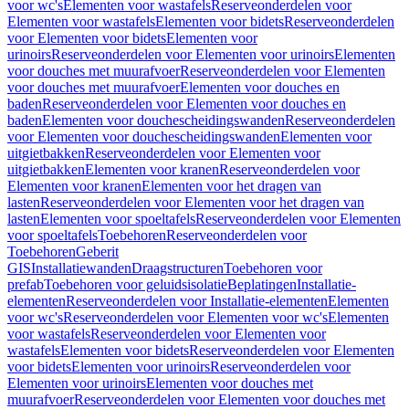
voor wc's
Elementen voor wastafels
Reserveonderdelen voor
Elementen voor wastafels
Elementen voor bidets
Reserveonderdelen
voor Elementen voor bidets
Elementen voor
urinoirs
Reserveonderdelen voor Elementen voor urinoirs
Elementen
voor douches met muurafvoer
Reserveonderdelen voor Elementen
voor douches met muurafvoer
Elementen voor douches en
baden
Reserveonderdelen voor Elementen voor douches en
baden
Elementen voor douchescheidingswanden
Reserveonderdelen
voor Elementen voor douchescheidingswanden
Elementen voor
uitgietbakken
Reserveonderdelen voor Elementen voor
uitgietbakken
Elementen voor kranen
Reserveonderdelen voor
Elementen voor kranen
Elementen voor het dragen van
lasten
Reserveonderdelen voor Elementen voor het dragen van
lasten
Elementen voor spoeltafels
Reserveonderdelen voor Elementen
voor spoeltafels
Toebehoren
Reserveonderdelen voor
Toebehoren
Geberit
GIS
Installatiewanden
Draagstructuren
Toebehoren voor
prefab
Toebehoren voor geluidsisolatie
Beplatingen
Installatie-
elementen
Reserveonderdelen voor Installatie-elementen
Elementen
voor wc's
Reserveonderdelen voor Elementen voor wc's
Elementen
voor wastafels
Reserveonderdelen voor Elementen voor
wastafels
Elementen voor bidets
Reserveonderdelen voor Elementen
voor bidets
Elementen voor urinoirs
Reserveonderdelen voor
Elementen voor urinoirs
Elementen voor douches met
muurafvoer
Reserveonderdelen voor Elementen voor douches met