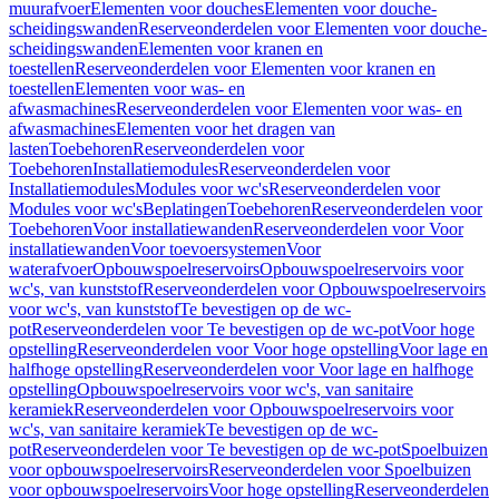
muurafvoer
Elementen voor douches
Elementen voor douche-
scheidingswanden
Reserveonderdelen voor Elementen voor douche-
scheidingswanden
Elementen voor kranen en
toestellen
Reserveonderdelen voor Elementen voor kranen en
toestellen
Elementen voor was- en
afwasmachines
Reserveonderdelen voor Elementen voor was- en
afwasmachines
Elementen voor het dragen van
lasten
Toebehoren
Reserveonderdelen voor
Toebehoren
Installatiemodules
Reserveonderdelen voor
Installatiemodules
Modules voor wc's
Reserveonderdelen voor
Modules voor wc's
Beplatingen
Toebehoren
Reserveonderdelen voor
Toebehoren
Voor installatiewanden
Reserveonderdelen voor Voor
installatiewanden
Voor toevoersystemen
Voor
waterafvoer
Opbouwspoelreservoirs
Opbouwspoelreservoirs voor
wc's, van kunststof
Reserveonderdelen voor Opbouwspoelreservoirs
voor wc's, van kunststof
Te bevestigen op de wc-
pot
Reserveonderdelen voor Te bevestigen op de wc-pot
Voor hoge
opstelling
Reserveonderdelen voor Voor hoge opstelling
Voor lage en
halfhoge opstelling
Reserveonderdelen voor Voor lage en halfhoge
opstelling
Opbouwspoelreservoirs voor wc's, van sanitaire
keramiek
Reserveonderdelen voor Opbouwspoelreservoirs voor
wc's, van sanitaire keramiek
Te bevestigen op de wc-
pot
Reserveonderdelen voor Te bevestigen op de wc-pot
Spoelbuizen
voor opbouwspoelreservoirs
Reserveonderdelen voor Spoelbuizen
voor opbouwspoelreservoirs
Voor hoge opstelling
Reserveonderdelen