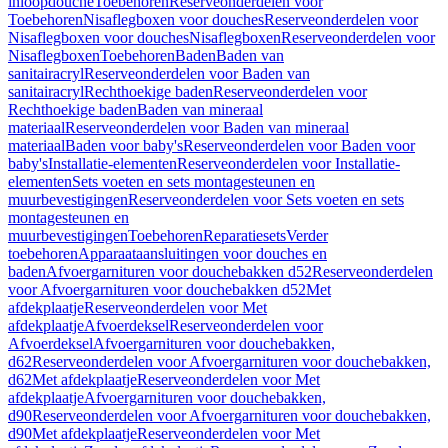
inloopdouche
Toebehoren
Reserveonderdelen voor
Toebehoren
Nisaflegboxen voor douches
Reserveonderdelen voor
Nisaflegboxen voor douches
Nisaflegboxen
Reserveonderdelen voor
Nisaflegboxen
Toebehoren
Baden
Baden van
sanitairacryl
Reserveonderdelen voor Baden van
sanitairacryl
Rechthoekige baden
Reserveonderdelen voor
Rechthoekige baden
Baden van mineraal
materiaal
Reserveonderdelen voor Baden van mineraal
materiaal
Baden voor baby's
Reserveonderdelen voor Baden voor
baby's
Installatie-elementen
Reserveonderdelen voor Installatie-
elementen
Sets voeten en sets montagesteunen en
muurbevestigingen
Reserveonderdelen voor Sets voeten en sets
montagesteunen en
muurbevestigingen
Toebehoren
Reparatiesets
Verder
toebehoren
Apparaataansluitingen voor douches en
baden
Afvoergarnituren voor douchebakken d52
Reserveonderdelen
voor Afvoergarnituren voor douchebakken d52
Met
afdekplaatje
Reserveonderdelen voor Met
afdekplaatje
Afvoerdeksel
Reserveonderdelen voor
Afvoerdeksel
Afvoergarnituren voor douchebakken,
d62
Reserveonderdelen voor Afvoergarnituren voor douchebakken,
d62
Met afdekplaatje
Reserveonderdelen voor Met
afdekplaatje
Afvoergarnituren voor douchebakken,
d90
Reserveonderdelen voor Afvoergarnituren voor douchebakken,
d90
Met afdekplaatje
Reserveonderdelen voor Met