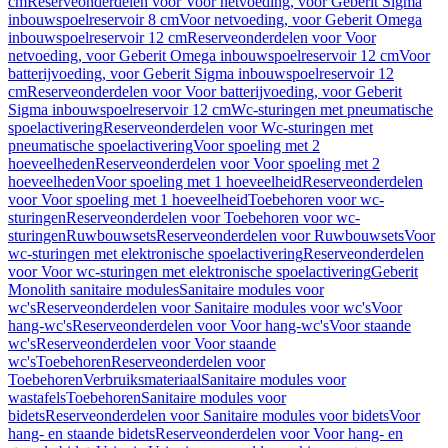
cm
Reserveonderdelen voor Voor netvoeding, voor Geberit Sigma
inbouwspoelreservoir 8 cm
Voor netvoeding, voor Geberit Omega
inbouwspoelreservoir 12 cm
Reserveonderdelen voor Voor
netvoeding, voor Geberit Omega inbouwspoelreservoir 12 cm
Voor
batterijvoeding, voor Geberit Sigma inbouwspoelreservoir 12
cm
Reserveonderdelen voor Voor batterijvoeding, voor Geberit
Sigma inbouwspoelreservoir 12 cm
Wc-sturingen met pneumatische
spoelactivering
Reserveonderdelen voor Wc-sturingen met
pneumatische spoelactivering
Voor spoeling met 2
hoeveelheden
Reserveonderdelen voor Voor spoeling met 2
hoeveelheden
Voor spoeling met 1 hoeveelheid
Reserveonderdelen
voor Voor spoeling met 1 hoeveelheid
Toebehoren voor wc-
sturingen
Reserveonderdelen voor Toebehoren voor wc-
sturingen
Ruwbouwsets
Reserveonderdelen voor Ruwbouwsets
Voor
wc-sturingen met elektronische spoelactivering
Reserveonderdelen
voor Voor wc-sturingen met elektronische spoelactivering
Geberit
Monolith sanitaire modules
Sanitaire modules voor
wc's
Reserveonderdelen voor Sanitaire modules voor wc's
Voor
hang-wc's
Reserveonderdelen voor Voor hang-wc's
Voor staande
wc's
Reserveonderdelen voor Voor staande
wc's
Toebehoren
Reserveonderdelen voor
Toebehoren
Verbruiksmateriaal
Sanitaire modules voor
wastafels
Toebehoren
Sanitaire modules voor
bidets
Reserveonderdelen voor Sanitaire modules voor bidets
Voor
hang- en staande bidets
Reserveonderdelen voor Voor hang- en