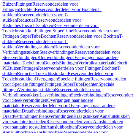
Buizen
Fittingen
Reserveonderdelen voor
Fittingen
Bochten
Reserveonderdelen voor Bochten
T-
stukken
Reserveonderdelen voor T-
stukken
Reducties
Reserveonderdelen voor
Reducties
Toezichtsstukken
Reserveonderdelen voor
Toezichtsstukken
Fittingen SuperTube
Reserveonderdelen voor
Fittingen SuperTube
Bochten
Reserveonderdelen voor Bochten
T-
stukken
Reserveonderdelen voor T-
stukken
Verbindingsstukken
Reserveonderdelen voor
Verbindingsstukken
Steekverbindingen
Reserveonderdelen voor
Steekverbindingen
Klemverbindingen
Overgangen naar andere
materialen
Toebehoren
Beugels
Sluitingen
Verbruiksmateriaal
Geberit
PE
Buizen
Fittingen
Reserveonderdelen voor Fittingen
Bochten
T-
stukken
Reducties
Toezichtsstukken
Reserveonderdelen voor
Toezichtsstukken
Overgangen
Speciale fittingen
Reserveonderdelen
voor Speciale fittingen
Fittingen SuperTube
Bochten
Speciale
fittingen
Verbindingsstukken
Reserveonderdelen voor
Verbindingsstukken
Lasverbindingen
Steekverbindingen
Reserveonder
voor Steekverbindingen
Overgangen naar andere
materialen
Reserveonderdelen voor Overgangen naar andere
materialen
Draadverbindingen
Reserveonderdelen voor
Draadverbindingen
Flensverbindingen
Kraagstukken
Aansluitstukken
voor sanitaire toestellen
Reserveonderdelen voor Aansluitstukken
voor sanitaire toestellen
Aansluitbochten
Reserveonderdelen voor
Aansluitbochten
Aansluitmoffen
Reserveonderdelen voor