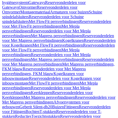
hygiënesysteem
Gateways
Reserveonderdelen voor
Gateways
Omvormer
Reserveonderdelen voor
Omvormer
Montagemateriaal
Armaturen voor buizen
Schuine
spindelafsluiters
Reserveonderdelen voor Schuine
spindelafsluiters
Met FlowFit persverbindingen
Reserveonderdelen
voor Met FlowFit persverbindingen
Met Mepla
persverbindingen
Reserveonderdelen voor Met Mepla
persverbindingen
Met Mapress persverbindingen
Reserveonderdelen
voor Met Mapress persverbindingen
Kogelkranen
Reserveonderdelen
voor Kogelkranen
Met FlowFit persverbindingen
Reserveonderdelen
voor Met FlowFit persverbindingen
Met Mepla
persverbindingen
Reserveonderdelen voor Met Mepla
persverbindingen
Met Mapress persverbindingen
Reserveonderdelen
voor Met Mapress persverbindingen
Met Mapress persverbindingen,
FKM blauw
Reserveonderdelen voor Met Mapress
persverbindingen, FKM blauw
Kogelkranen voor
inbouwmontage
Reserveonderdelen voor Kogelkranen voor
inbouwmontage
Met FlowFit persverbindingen
Met Mepla
persverbindingen
Reserveonderdelen voor Met Mepla
persverbindingen
Keerkleppen
Reserveonderdelen voor
Keerkleppen
Met Mapress persverbindingen
Reserveonderdelen voor
Met Mapress persverbindingen
Afvoersystemen voor
gebouwen
Geberit Silent-db20
Buizen
Fittingen
Reserveonderdelen
voor Fittingen
Bochten
T-stukken
Reserveonderdelen voor T-
stukken
Reducties
Toezichtsstukken
Reserveonderdelen voor