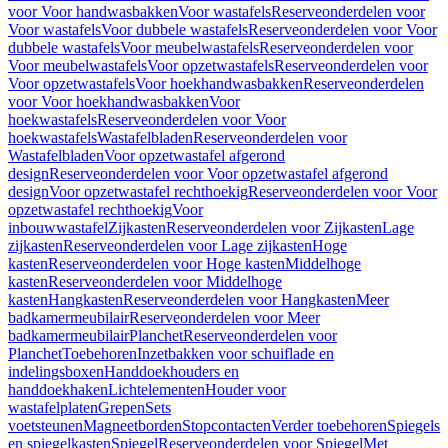
voor Voor handwasbakken
Voor wastafels
Reserveonderdelen voor
Voor wastafels
Voor dubbele wastafels
Reserveonderdelen voor Voor
dubbele wastafels
Voor meubelwastafels
Reserveonderdelen voor
Voor meubelwastafels
Voor opzetwastafels
Reserveonderdelen voor
Voor opzetwastafels
Voor hoekhandwasbakken
Reserveonderdelen
voor Voor hoekhandwasbakken
Voor
hoekwastafels
Reserveonderdelen voor Voor
hoekwastafels
Wastafelbladen
Reserveonderdelen voor
Wastafelbladen
Voor opzetwastafel afgerond
design
Reserveonderdelen voor Voor opzetwastafel afgerond
design
Voor opzetwastafel rechthoekig
Reserveonderdelen voor Voor
opzetwastafel rechthoekig
Voor
inbouwwastafel
Zijkasten
Reserveonderdelen voor Zijkasten
Lage
zijkasten
Reserveonderdelen voor Lage zijkasten
Hoge
kasten
Reserveonderdelen voor Hoge kasten
Middelhoge
kasten
Reserveonderdelen voor Middelhoge
kasten
Hangkasten
Reserveonderdelen voor Hangkasten
Meer
badkamermeubilair
Reserveonderdelen voor Meer
badkamermeubilair
Planchet
Reserveonderdelen voor
Planchet
Toebehoren
Inzetbakken voor schuiflade en
indelingsboxen
Handdoekhouders en
handdoekhaken
Lichtelementen
Houder voor
wastafelplaten
Grepen
Sets
voetsteunen
Magneetborden
Stopcontacten
Verder toebehoren
Spiegels
en spiegelkasten
Spiegel
Reserveonderdelen voor Spiegel
Met