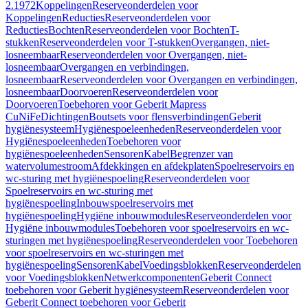
2.1972
Koppelingen
Reserveonderdelen voor
Koppelingen
Reducties
Reserveonderdelen voor
Reducties
Bochten
Reserveonderdelen voor Bochten
T-
stukken
Reserveonderdelen voor T-stukken
Overgangen, niet-
losneembaar
Reserveonderdelen voor Overgangen, niet-
losneembaar
Overgangen en verbindingen,
losneembaar
Reserveonderdelen voor Overgangen en verbindingen,
losneembaar
Doorvoeren
Reserveonderdelen voor
Doorvoeren
Toebehoren voor Geberit Mapress
CuNiFe
Dichtingen
Boutsets voor flensverbindingen
Geberit
hygiënesysteem
Hygiënespoeleenheden
Reserveonderdelen voor
Hygiënespoeleenheden
Toebehoren voor
hygiënespoeleenheden
Sensoren
Kabel
Begrenzer van
watervolumestroom
Afdekkingen en afdekplaten
Spoelreservoirs en
wc-sturing met hygiënespoeling
Reserveonderdelen voor
Spoelreservoirs en wc-sturing met
hygiënespoeling
Inbouwspoelreservoirs met
hygiënespoeling
Hygiëne inbouwmodules
Reserveonderdelen voor
Hygiëne inbouwmodules
Toebehoren voor spoelreservoirs en wc-
sturingen met hygiënespoeling
Reserveonderdelen voor Toebehoren
voor spoelreservoirs en wc-sturingen met
hygiënespoeling
Sensoren
Kabel
Voedingsblokken
Reserveonderdelen
voor Voedingsblokken
Netwerkcomponenten
Geberit Connect
toebehoren voor Geberit hygiënesysteem
Reserveonderdelen voor
Geberit Connect toebehoren voor Geberit