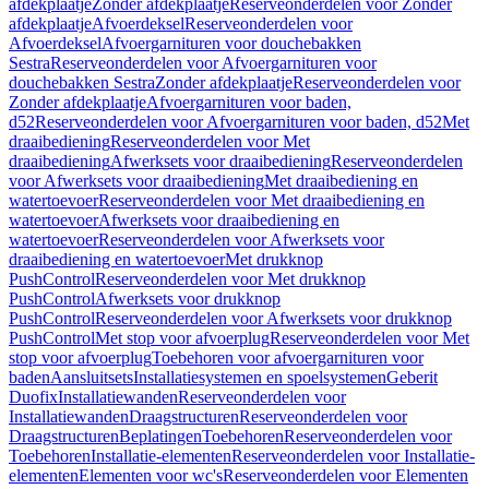
afdekplaatje
Zonder afdekplaatje
Reserveonderdelen voor Zonder
afdekplaatje
Afvoerdeksel
Reserveonderdelen voor
Afvoerdeksel
Afvoergarnituren voor douchebakken
Sestra
Reserveonderdelen voor Afvoergarnituren voor
douchebakken Sestra
Zonder afdekplaatje
Reserveonderdelen voor
Zonder afdekplaatje
Afvoergarnituren voor baden,
d52
Reserveonderdelen voor Afvoergarnituren voor baden, d52
Met
draaibediening
Reserveonderdelen voor Met
draaibediening
Afwerksets voor draaibediening
Reserveonderdelen
voor Afwerksets voor draaibediening
Met draaibediening en
watertoevoer
Reserveonderdelen voor Met draaibediening en
watertoevoer
Afwerksets voor draaibediening en
watertoevoer
Reserveonderdelen voor Afwerksets voor
draaibediening en watertoevoer
Met drukknop
PushControl
Reserveonderdelen voor Met drukknop
PushControl
Afwerksets voor drukknop
PushControl
Reserveonderdelen voor Afwerksets voor drukknop
PushControl
Met stop voor afvoerplug
Reserveonderdelen voor Met
stop voor afvoerplug
Toebehoren voor afvoergarnituren voor
baden
Aansluitsets
Installatiesystemen en spoelsystemen
Geberit
Duofix
Installatiewanden
Reserveonderdelen voor
Installatiewanden
Draagstructuren
Reserveonderdelen voor
Draagstructuren
Beplatingen
Toebehoren
Reserveonderdelen voor
Toebehoren
Installatie-elementen
Reserveonderdelen voor Installatie-
elementen
Elementen voor wc's
Reserveonderdelen voor Elementen