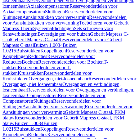
losneembaar
Reserveonderdelen voor Overgangen en verbindingen,
losneembaar
Axiaalcompensatoren
Reserveonderdelen voor
Axiaalcompensatoren
Sluitingen
Reserveonderdelen voor
Sluitingen
Aansluitstukken voor verwarming
Reserveonderdelen
voor Aansluitstukken voor verwarming
Toebehoren voor Geberit
Mapress Therm
Systeemafdichtingen
Sets schroeven voor
flensverbindingen
Bevestigingen voor buizen
Geberit Mapress C-
staal
Geberit Mapress C-staal
Reserveonderdelen voor Geberit
Mapress C-staal
Buizen 1.0034
Buizen
1.0215
Buisstukken
Koppelingen
Reserveonderdelen voor
Koppelingen
Reducties
Reserveonderdelen voor
Reducties
Bochten
Reserveonderdelen voor Bochten
T-
stukken
Reserveonderdelen voor T-
stukken
Kruisstukken
Reserveonderdelen voor
Kruisstukken
Overgangen, niet-losneembaar
Reserveonderdelen voor
Overgangen, niet-losneembaar
Overgangen en verbindingen,
losneembaar
Reserveonderdelen voor Overgangen en verbindingen,
losneembaar
Compensatoren
Reserveonderdelen voor
Compensatoren
Sluitingen
Reserveonderdelen voor
Sluitingen
Aansluitingen voor verwarming
Reserveonderdelen voor
Aansluitingen voor verwarming
Geberit Mapress C-staal, FKM
blauw
Reserveonderdelen voor Geberit Mapress C-staal, FKM
blauw
Buizen 1.0034
Buizen
1.0215
Buisstukken
Koppelingen
Reserveonderdelen voor
Koppelingen
Reducties
Reserveonderdelen voor