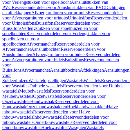
voor Verlengstukken voor spoelbocht
Aansluitstukken van
PVC
Reserveonderdelen voor Aansluitstukken van PVC
Dichtingen
en afdekkappen
Afvoergarnituren voor urinoirs
Reserveonderdelen
voor Afvoergarnituren voor urinoirs
Urinoirsifons
Reserveonderdelen
voor Urinoirsifons
Buissifons
Reserveonderdelen voor
Buissifons
Verlengstukken voor spoelbuizen en voor
spoelbochten
Reserveonderdelen voor Verlengstukken voor
spoelbuizen en voor
spoelbochten
Afvoermanchet
Reserveonderdelen voor
Afvoermanchet
Aansluitbochten
Reserveonderdelen voor
Aansluitbochten
Afvoergarnituren voor bidets
Reserveonderdelen
voor Afvoergarnituren voor bidets
Buissifons
Reserveonderdelen
voor
Buissifons
Afvoermanchet
Aansluitbochten
Afdekkingen
Aansluitingen
voor
Soldeerhulzen
Wastafelopstellingen
Wastafels
Wastafels
Reserveonderde
voor Wastafels
Dubbele wastafels
Reserveonderdelen voor Dubbele
wastafels
Meubelwastafels
Reserveonderdelen voor
Meubelwastafels
Opzetwastafels
Reserveonderdelen voor
Opzetwastafels
Handwasbak
Reserveonderdelen voor
Handwasbak
Opzethandwasbakken
Hoekhandwasbakken
Halve
inbouwwastafels
Reserveonderdelen voor Halve
inbouwwastafels
Inbouwwastafels
Reserveonderdelen voor
Inbouwwastafels
Onderbouwwastafels
Reserveonderdelen voor
Onderbouwwastafels
Hoekwastafels
Wasgoten
Wastafels