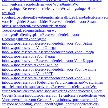
zittingen
Reserveonderdelen voor Wc-zittingen
Wc-
zittingsringen
Reserveonderdelen voor Wc-zittingsringen
Hurk-
wc’s
Met
spoeling
Toebehoren
Bevestigingsmateriaal
Bidets
Hangbidets
Reserveo
voor Hangbidets
Staande bidets
Reserveonderdelen voor Staande
bidets
Toebehoren
Reserveonderdelen voor
Toebehoren
Bedieningsplaten en wc-
sturingen
Bedieningsplaten
Reserveonderdelen voor
Bedieningsplaten
Voor Sigma
inbouwspoelreservoirs
Reserveonderdelen voor Voor Sigma
inbouwspoelreservoirs
Voor Omega
inbouwspoelreservoirs
Reserveonderdelen voor Voor Omega
inbouwspoelreservoirs
Voor Kappa
inbouwspoelreservoirs
Reserveonderdelen voor Voor Kappa
inbouwspoelreservoirs
Voor Twinline
inbouwspoelreservoirs
Reserveonderdelen voor Voor Twinline
inbouwspoelreservoirs
Voor 300T
inbouwspoelreservoirs
Reserveonderdelen voor Voor 300T
inbouwspoelreservoirs
Toebehoren
Verbruiksmateriaal
Wc-sturingen
met elektronische spoelactivering
Reserveonderdelen voor Wc-
sturingen met elektronische spoelactivering
Voor netvoeding, voor
Geberit Sigma inbouwspoelreservoir 12 cm
Reserveonderdelen voor
Voor netvoeding, voor Geberit Sigma inbouwspoelreservoir 12
cm
Voor netvoeding, voor Geberit Sigma inbouwspoelreservoir 8