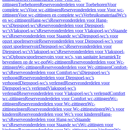
zittingen
Toebehoren
Reserveonderdelen voor Toebehoren
Voor
complete wc's
Voor wc-zittingen
Reserveonderdelen voor Voor wc-
zittingen
Voor wc-zittingen en complete wc's
Verbruiksmateriaal
Wc's
en wc-zittingen
Hang-wc's
Reserveonderdelen voor Hang-
wc's
Diepspoel-wc's
Reserveonderdelen voor Diepspoel-
wc's
Vlakspoel-wc's
Reserveonderdelen voor Vlakspoel-wc's
Staande
wc's
Reserveonderdelen voor Staande wc's
Diepspoel-wc’s voor
opzet spoelreservoir
Reserveonderdelen voor Diepspoel-wc’s voor
opzet spoelreservoir
Diepspoel-wc's
Reserveonderdelen voor
Diepspoel-wc's
Vlakspoel-wc's
Reserveonderdelen voor Vlakspoel-
wc's
Opbouwspoelreservoirs voor wc's, van sanitaire keramiek
Te
bevestigen op de wc-pot
Wc-zittingen
Reserveonderdelen voor Wc-
zittingen
Wc-zittingen
Reserveonderdelen voor Wc-zittingen
Comfort-
wc's
Reserveonderdelen voor Comfort-wc's
Diepspoel-wc’s
verhoogd
Reserveonderdelen voor Diepspoel-wc’s
verhoogd
Diepspoel-wc's verlengd
Reserveonderdelen voor
Diepspoel-wc's verlengd
Vlakspoel-wc’s
verlengd
Reserveonderdelen voor Vlakspoel-wc’s verlengd
Comfort
wc-zittingen
Reserveonderdelen voor Comfort wc-zittingen
Wc-
zittingen
Reserveonderdelen voor Wc-zittingen
Wc-
zittingsringen
Reserveonderdelen voor Wc-zittingsringen
Wc’s voor
kinderen
Reserveonderdelen voor Wc’s voor kinderen
Hang-
wc's
Reserveonderdelen voor Hang-wc's
Staande
wc's
Reserveonderdelen voor Staande wc's
Wc-zittingen voor
kinderen
Reserveonderdelen voor Wc-zittingen voor kinderen
Wc-