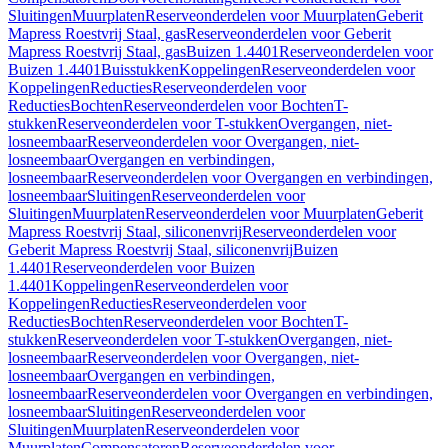
Sluitingen
Muurplaten
Reserveonderdelen voor Muurplaten
Geberit
Mapress Roestvrij Staal, gas
Reserveonderdelen voor Geberit
Mapress Roestvrij Staal, gas
Buizen 1.4401
Reserveonderdelen voor
Buizen 1.4401
Buisstukken
Koppelingen
Reserveonderdelen voor
Koppelingen
Reducties
Reserveonderdelen voor
Reducties
Bochten
Reserveonderdelen voor Bochten
T-
stukken
Reserveonderdelen voor T-stukken
Overgangen, niet-
losneembaar
Reserveonderdelen voor Overgangen, niet-
losneembaar
Overgangen en verbindingen,
losneembaar
Reserveonderdelen voor Overgangen en verbindingen,
losneembaar
Sluitingen
Reserveonderdelen voor
Sluitingen
Muurplaten
Reserveonderdelen voor Muurplaten
Geberit
Mapress Roestvrij Staal, siliconenvrij
Reserveonderdelen voor
Geberit Mapress Roestvrij Staal, siliconenvrij
Buizen
1.4401
Reserveonderdelen voor Buizen
1.4401
Koppelingen
Reserveonderdelen voor
Koppelingen
Reducties
Reserveonderdelen voor
Reducties
Bochten
Reserveonderdelen voor Bochten
T-
stukken
Reserveonderdelen voor T-stukken
Overgangen, niet-
losneembaar
Reserveonderdelen voor Overgangen, niet-
losneembaar
Overgangen en verbindingen,
losneembaar
Reserveonderdelen voor Overgangen en verbindingen,
losneembaar
Sluitingen
Reserveonderdelen voor
Sluitingen
Muurplaten
Reserveonderdelen voor
Muurplaten
Compensatoren
Reserveonderdelen voor