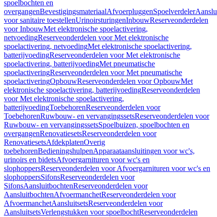
spoelbochten en
overgangen
Bevestigingsmateriaal
Afvoerpluggen
Spoelverdeler
Aanslu
voor sanitaire toestellen
Urinoirsturingen
Inbouw
Reserveonderdelen
voor Inbouw
Met elektronische spoelactivering,
netvoeding
Reserveonderdelen voor Met elektronische
spoelactivering, netvoeding
Met elektronische spoelactivering,
batterijvoeding
Reserveonderdelen voor Met elektronische
spoelactivering, batterijvoeding
Met pneumatische
spoelactivering
Reserveonderdelen voor Met pneumatische
spoelactivering
Opbouw
Reserveonderdelen voor Opbouw
Met
elektronische spoelactivering, batterijvoeding
Reserveonderdelen
voor Met elektronische spoelactivering,
batterijvoeding
Toebehoren
Reserveonderdelen voor
Toebehoren
Ruwbouw- en vervangingssets
Reserveonderdelen voor
Ruwbouw- en vervangingssets
Spoelbuizen, spoelbochten en
overgangen
Renovatiesets
Reserveonderdelen voor
Renovatiesets
Afdekplaten
Overig
toebehoren
Bedieningshulpen
Apparaataansluitingen voor wc's,
urinoirs en bidets
Afvoergarnituren voor wc's en
slophoppers
Reserveonderdelen voor Afvoergarnituren voor wc's en
slophoppers
Sifons
Reserveonderdelen voor
Sifons
Aansluitbochten
Reserveonderdelen voor
Aansluitbochten
Afvoermanchet
Reserveonderdelen voor
Afvoermanchet
Aansluitsets
Reserveonderdelen voor
Aansluitsets
Verlengstukken voor spoelbocht
Reserveonderdelen