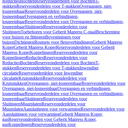
Reducties
Bochten
Reserveonderdelen voor Bochten
T-
stukken
Reserveonderdelen voor T-stukken
Overgangen, niet-
losneembaar
Reserveonderdelen voor Overgangen, niet-
losneembaar
Overgangen en verbindingen,
losneembaar
Reserveonderdelen voor Overgangen en verbindingen,
losneembaar
Sluitingen
Reserveonderdelen voor
Sluitingen
Toebehoren voor Geberit Mapress C-staal
Bescherming
voor buizen en fittingen
Bevestigingen voor
buizen
Dichtingen
Boutsets voor flensverbindingen
Geberit Mapress
Koper
Geberit Mapress Koper
Reserveonderdelen voor Geberit
Mapress Koper
Koppelingen
Reserveonderdelen voor
Koppelingen
Reducties
Reserveonderdelen voor
Reducties
Bochten
Reserveonderdelen voor Bochten
T-
stukken
Reserveonderdelen voor T-stukken
Inwendige
circulatie
Reserveonderdelen voor Inwendige
circulatie
Kruisstukken
Reserveonderdelen voor
Kruisstukken
Overgangen, niet-losneembaar
Reserveonderdelen voor
Overgangen, niet-losneembaar
Overgangen en verbindingen,
losneembaar
Reserveonderdelen voor Overgangen en verbindingen,
losneembaar
Sluitingen
Reserveonderdelen voor
Sluitingen
Muurplaten
Reserveonderdelen voor
Muurplaten
Aansluitingen voor verwarming
Reserveonderdelen voor
Aansluitingen voor verwarming
Geberit Mapress Koper,
gas
Reserveonderdelen voor Geberit Mapress Koper,
gas
Koppelingen
Reserveonderdelen voor