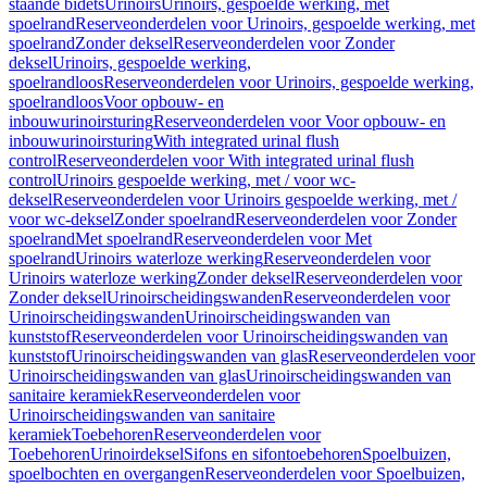
staande bidets
Urinoirs
Urinoirs, gespoelde werking, met
spoelrand
Reserveonderdelen voor Urinoirs, gespoelde werking, met
spoelrand
Zonder deksel
Reserveonderdelen voor Zonder
deksel
Urinoirs, gespoelde werking,
spoelrandloos
Reserveonderdelen voor Urinoirs, gespoelde werking,
spoelrandloos
Voor opbouw- en
inbouwurinoirsturing
Reserveonderdelen voor Voor opbouw- en
inbouwurinoirsturing
With integrated urinal flush
control
Reserveonderdelen voor With integrated urinal flush
control
Urinoirs gespoelde werking, met / voor wc-
deksel
Reserveonderdelen voor Urinoirs gespoelde werking, met /
voor wc-deksel
Zonder spoelrand
Reserveonderdelen voor Zonder
spoelrand
Met spoelrand
Reserveonderdelen voor Met
spoelrand
Urinoirs waterloze werking
Reserveonderdelen voor
Urinoirs waterloze werking
Zonder deksel
Reserveonderdelen voor
Zonder deksel
Urinoirscheidingswanden
Reserveonderdelen voor
Urinoirscheidingswanden
Urinoirscheidingswanden van
kunststof
Reserveonderdelen voor Urinoirscheidingswanden van
kunststof
Urinoirscheidingswanden van glas
Reserveonderdelen voor
Urinoirscheidingswanden van glas
Urinoirscheidingswanden van
sanitaire keramiek
Reserveonderdelen voor
Urinoirscheidingswanden van sanitaire
keramiek
Toebehoren
Reserveonderdelen voor
Toebehoren
Urinoirdeksel
Sifons en sifontoebehoren
Spoelbuizen,
spoelbochten en overgangen
Reserveonderdelen voor Spoelbuizen,