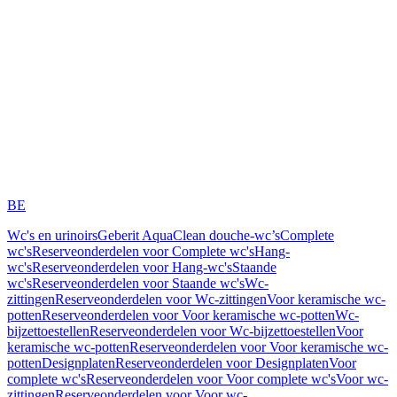
BE
Wc's en urinoirs
Geberit AquaClean douche-wc’s
Complete
wc's
Reserveonderdelen voor Complete wc's
Hang-
wc's
Reserveonderdelen voor Hang-wc's
Staande
wc's
Reserveonderdelen voor Staande wc's
Wc-
zittingen
Reserveonderdelen voor Wc-zittingen
Voor keramische wc-
potten
Reserveonderdelen voor Voor keramische wc-potten
Wc-
bijzettoestellen
Reserveonderdelen voor Wc-bijzettoestellen
Voor
keramische wc-potten
Reserveonderdelen voor Voor keramische wc-
potten
Designplaten
Reserveonderdelen voor Designplaten
Voor
complete wc's
Reserveonderdelen voor Voor complete wc's
Voor wc-
zittingen
Reserveonderdelen voor Voor wc-