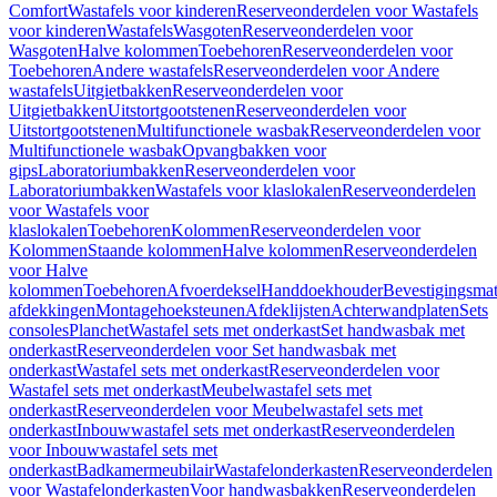
Comfort
Wastafels voor kinderen
Reserveonderdelen voor Wastafels
voor kinderen
Wastafels
Wasgoten
Reserveonderdelen voor
Wasgoten
Halve kolommen
Toebehoren
Reserveonderdelen voor
Toebehoren
Andere wastafels
Reserveonderdelen voor Andere
wastafels
Uitgietbakken
Reserveonderdelen voor
Uitgietbakken
Uitstortgootstenen
Reserveonderdelen voor
Uitstortgootstenen
Multifunctionele wasbak
Reserveonderdelen voor
Multifunctionele wasbak
Opvangbakken voor
gips
Laboratoriumbakken
Reserveonderdelen voor
Laboratoriumbakken
Wastafels voor klaslokalen
Reserveonderdelen
voor Wastafels voor
klaslokalen
Toebehoren
Kolommen
Reserveonderdelen voor
Kolommen
Staande kolommen
Halve kolommen
Reserveonderdelen
voor Halve
kolommen
Toebehoren
Afvoerdeksel
Handdoekhouder
Bevestigingsmat
afdekkingen
Montagehoeksteunen
Afdeklijsten
Achterwandplaten
Sets
consoles
Planchet
Wastafel sets met onderkast
Set handwasbak met
onderkast
Reserveonderdelen voor Set handwasbak met
onderkast
Wastafel sets met onderkast
Reserveonderdelen voor
Wastafel sets met onderkast
Meubelwastafel sets met
onderkast
Reserveonderdelen voor Meubelwastafel sets met
onderkast
Inbouwwastafel sets met onderkast
Reserveonderdelen
voor Inbouwwastafel sets met
onderkast
Badkamermeubilair
Wastafelonderkasten
Reserveonderdelen
voor Wastafelonderkasten
Voor handwasbakken
Reserveonderdelen