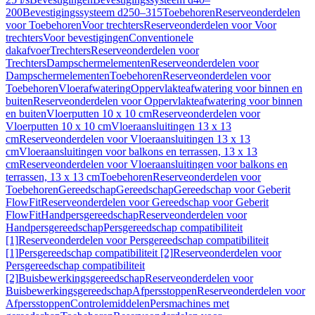
200
Bevestigingssysteem d250–315
Toebehoren
Reserveonderdelen
voor Toebehoren
Voor trechters
Reserveonderdelen voor Voor
trechters
Voor bevestigingen
Conventionele
dakafvoer
Trechters
Reserveonderdelen voor
Trechters
Dampschermelementen
Reserveonderdelen voor
Dampschermelementen
Toebehoren
Reserveonderdelen voor
Toebehoren
Vloerafwatering
Oppervlakteafwatering voor binnen en
buiten
Reserveonderdelen voor Oppervlakteafwatering voor binnen
en buiten
Vloerputten 10 x 10 cm
Reserveonderdelen voor
Vloerputten 10 x 10 cm
Vloeraansluitingen 13 x 13
cm
Reserveonderdelen voor Vloeraansluitingen 13 x 13
cm
Vloeraansluitingen voor balkons en terrassen, 13 x 13
cm
Reserveonderdelen voor Vloeraansluitingen voor balkons en
terrassen, 13 x 13 cm
Toebehoren
Reserveonderdelen voor
Toebehoren
Gereedschap
Gereedschap
Gereedschap voor Geberit
FlowFit
Reserveonderdelen voor Gereedschap voor Geberit
FlowFit
Handpersgereedschap
Reserveonderdelen voor
Handpersgereedschap
Persgereedschap compatibiliteit
[1]
Reserveonderdelen voor Persgereedschap compatibiliteit
[1]
Persgereedschap compatibiliteit [2]
Reserveonderdelen voor
Persgereedschap compatibiliteit
[2]
Buisbewerkingsgereedschap
Reserveonderdelen voor
Buisbewerkingsgereedschap
Afpersstoppen
Reserveonderdelen voor
Afpersstoppen
Controlemiddelen
Persmachines met