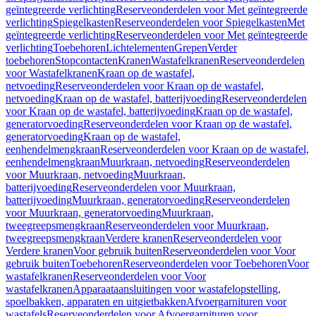
geïntegreerde verlichting
Reserveonderdelen voor Met geïntegreerde
verlichting
Spiegelkasten
Reserveonderdelen voor Spiegelkasten
Met
geïntegreerde verlichting
Reserveonderdelen voor Met geïntegreerde
verlichting
Toebehoren
Lichtelementen
Grepen
Verder
toebehoren
Stopcontacten
Kranen
Wastafelkranen
Reserveonderdelen
voor Wastafelkranen
Kraan op de wastafel,
netvoeding
Reserveonderdelen voor Kraan op de wastafel,
netvoeding
Kraan op de wastafel, batterijvoeding
Reserveonderdelen
voor Kraan op de wastafel, batterijvoeding
Kraan op de wastafel,
generatorvoeding
Reserveonderdelen voor Kraan op de wastafel,
generatorvoeding
Kraan op de wastafel,
eenhendelmengkraan
Reserveonderdelen voor Kraan op de wastafel,
eenhendelmengkraan
Muurkraan, netvoeding
Reserveonderdelen
voor Muurkraan, netvoeding
Muurkraan,
batterijvoeding
Reserveonderdelen voor Muurkraan,
batterijvoeding
Muurkraan, generatorvoeding
Reserveonderdelen
voor Muurkraan, generatorvoeding
Muurkraan,
tweegreepsmengkraan
Reserveonderdelen voor Muurkraan,
tweegreepsmengkraan
Verdere kranen
Reserveonderdelen voor
Verdere kranen
Voor gebruik buiten
Reserveonderdelen voor Voor
gebruik buiten
Toebehoren
Reserveonderdelen voor Toebehoren
Voor
wastafelkranen
Reserveonderdelen voor Voor
wastafelkranen
Apparaataansluitingen voor wastafelopstelling,
spoelbakken, apparaten en uitgietbakken
Afvoergarnituren voor
wastafels
Reserveonderdelen voor Afvoergarnituren voor