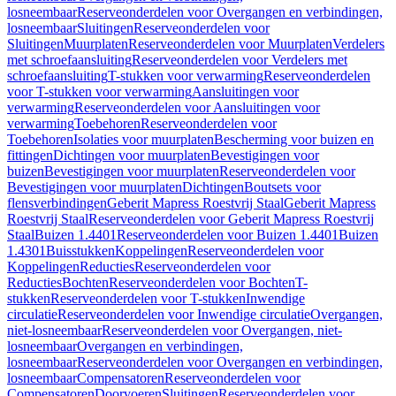
losneembaar
Reserveonderdelen voor Overgangen en verbindingen,
losneembaar
Sluitingen
Reserveonderdelen voor
Sluitingen
Muurplaten
Reserveonderdelen voor Muurplaten
Verdelers
met schroefaansluiting
Reserveonderdelen voor Verdelers met
schroefaansluiting
T-stukken voor verwarming
Reserveonderdelen
voor T-stukken voor verwarming
Aansluitingen voor
verwarming
Reserveonderdelen voor Aansluitingen voor
verwarming
Toebehoren
Reserveonderdelen voor
Toebehoren
Isolaties voor muurplaten
Bescherming voor buizen en
fittingen
Dichtingen voor muurplaten
Bevestigingen voor
buizen
Bevestigingen voor muurplaten
Reserveonderdelen voor
Bevestigingen voor muurplaten
Dichtingen
Boutsets voor
flensverbindingen
Geberit Mapress Roestvrij Staal
Geberit Mapress
Roestvrij Staal
Reserveonderdelen voor Geberit Mapress Roestvrij
Staal
Buizen 1.4401
Reserveonderdelen voor Buizen 1.4401
Buizen
1.4301
Buisstukken
Koppelingen
Reserveonderdelen voor
Koppelingen
Reducties
Reserveonderdelen voor
Reducties
Bochten
Reserveonderdelen voor Bochten
T-
stukken
Reserveonderdelen voor T-stukken
Inwendige
circulatie
Reserveonderdelen voor Inwendige circulatie
Overgangen,
niet-losneembaar
Reserveonderdelen voor Overgangen, niet-
losneembaar
Overgangen en verbindingen,
losneembaar
Reserveonderdelen voor Overgangen en verbindingen,
losneembaar
Compensatoren
Reserveonderdelen voor
Compensatoren
Doorvoeren
Sluitingen
Reserveonderdelen voor