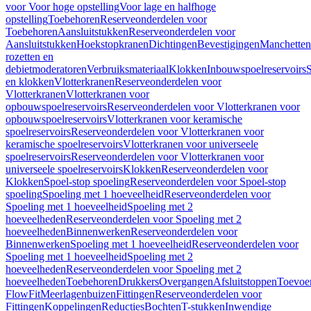
voor Voor hoge opstelling
Voor lage en halfhoge
opstelling
Toebehoren
Reserveonderdelen voor
Toebehoren
Aansluitstukken
Reserveonderdelen voor
Aansluitstukken
Hoekstopkranen
Dichtingen
Bevestigingen
Manchetten
rozetten en
debietmoderatoren
Verbruiksmateriaal
Klokken
Inbouwspoelreservoirs
en klokken
Vlotterkranen
Reserveonderdelen voor
Vlotterkranen
Vlotterkranen voor
opbouwspoelreservoirs
Reserveonderdelen voor Vlotterkranen voor
opbouwspoelreservoirs
Vlotterkranen voor keramische
spoelreservoirs
Reserveonderdelen voor Vlotterkranen voor
keramische spoelreservoirs
Vlotterkranen voor universeele
spoelreservoirs
Reserveonderdelen voor Vlotterkranen voor
universeele spoelreservoirs
Klokken
Reserveonderdelen voor
Klokken
Spoel-stop spoeling
Reserveonderdelen voor Spoel-stop
spoeling
Spoeling met 1 hoeveelheid
Reserveonderdelen voor
Spoeling met 1 hoeveelheid
Spoeling met 2
hoeveelheden
Reserveonderdelen voor Spoeling met 2
hoeveelheden
Binnenwerken
Reserveonderdelen voor
Binnenwerken
Spoeling met 1 hoeveelheid
Reserveonderdelen voor
Spoeling met 1 hoeveelheid
Spoeling met 2
hoeveelheden
Reserveonderdelen voor Spoeling met 2
hoeveelheden
Toebehoren
Drukkers
Overgangen
Afsluitstoppen
Toevoe
FlowFit
Meerlagenbuizen
Fittingen
Reserveonderdelen voor
Fittingen
Koppelingen
Reducties
Bochten
T-stukken
Inwendige