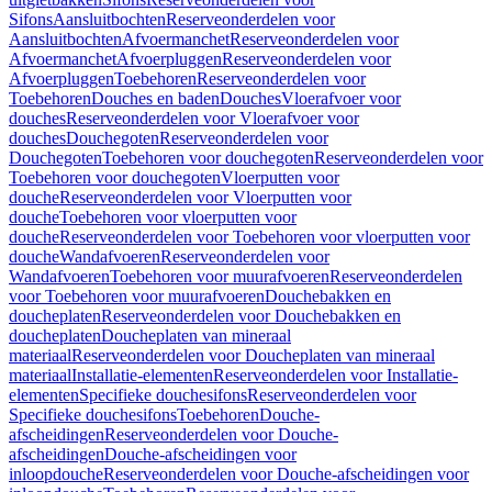
Sifons
Aansluitbochten
Reserveonderdelen voor
Aansluitbochten
Afvoermanchet
Reserveonderdelen voor
Afvoermanchet
Afvoerpluggen
Reserveonderdelen voor
Afvoerpluggen
Toebehoren
Reserveonderdelen voor
Toebehoren
Douches en baden
Douches
Vloerafvoer voor
douches
Reserveonderdelen voor Vloerafvoer voor
douches
Douchegoten
Reserveonderdelen voor
Douchegoten
Toebehoren voor douchegoten
Reserveonderdelen voor
Toebehoren voor douchegoten
Vloerputten voor
douche
Reserveonderdelen voor Vloerputten voor
douche
Toebehoren voor vloerputten voor
douche
Reserveonderdelen voor Toebehoren voor vloerputten voor
douche
Wandafvoeren
Reserveonderdelen voor
Wandafvoeren
Toebehoren voor muurafvoeren
Reserveonderdelen
voor Toebehoren voor muurafvoeren
Douchebakken en
doucheplaten
Reserveonderdelen voor Douchebakken en
doucheplaten
Doucheplaten van mineraal
materiaal
Reserveonderdelen voor Doucheplaten van mineraal
materiaal
Installatie-elementen
Reserveonderdelen voor Installatie-
elementen
Specifieke douchesifons
Reserveonderdelen voor
Specifieke douchesifons
Toebehoren
Douche-
afscheidingen
Reserveonderdelen voor Douche-
afscheidingen
Douche-afscheidingen voor
inloopdouche
Reserveonderdelen voor Douche-afscheidingen voor