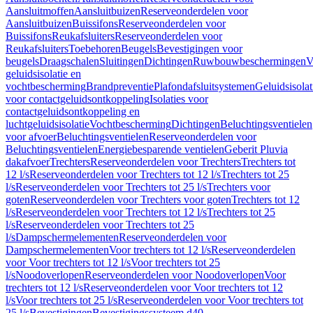
Aansluitmoffen
Aansluitbuizen
Reserveonderdelen voor
Aansluitbuizen
Buissifons
Reserveonderdelen voor
Buissifons
Reukafsluiters
Reserveonderdelen voor
Reukafsluiters
Toebehoren
Beugels
Bevestigingen voor
beugels
Draagschalen
Sluitingen
Dichtingen
Ruwbouwbeschermingen
V
geluidsisolatie en
vochtbescherming
Brandpreventie
Plafondafsluitsystemen
Geluidsisolat
voor contactgeluidsontkoppeling
Isolaties voor
contactgeluidsontkoppeling en
luchtgeluidsisolatie
Vochtbescherming
Dichtingen
Beluchtingsventielen
voor afvoer
Beluchtingsventielen
Reserveonderdelen voor
Beluchtingsventielen
Energiebesparende ventielen
Geberit Pluvia
dakafvoer
Trechters
Reserveonderdelen voor Trechters
Trechters tot
12 l/s
Reserveonderdelen voor Trechters tot 12 l/s
Trechters tot 25
l/s
Reserveonderdelen voor Trechters tot 25 l/s
Trechters voor
goten
Reserveonderdelen voor Trechters voor goten
Trechters tot 12
l/s
Reserveonderdelen voor Trechters tot 12 l/s
Trechters tot 25
l/s
Reserveonderdelen voor Trechters tot 25
l/s
Dampschermelementen
Reserveonderdelen voor
Dampschermelementen
Voor trechters tot 12 l/s
Reserveonderdelen
voor Voor trechters tot 12 l/s
Voor trechters tot 25
l/s
Noodoverlopen
Reserveonderdelen voor Noodoverlopen
Voor
trechters tot 12 l/s
Reserveonderdelen voor Voor trechters tot 12
l/s
Voor trechters tot 25 l/s
Reserveonderdelen voor Voor trechters tot
25 l/s
Bevestigingen
Bevestigingssysteem d40–