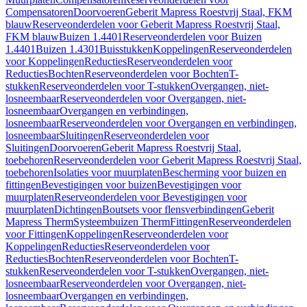
Compensatoren
Doorvoeren
Geberit Mapress Roestvrij Staal, FKM
blauw
Reserveonderdelen voor Geberit Mapress Roestvrij Staal,
FKM blauw
Buizen 1.4401
Reserveonderdelen voor Buizen
1.4401
Buizen 1.4301
Buisstukken
Koppelingen
Reserveonderdelen
voor Koppelingen
Reducties
Reserveonderdelen voor
Reducties
Bochten
Reserveonderdelen voor Bochten
T-
stukken
Reserveonderdelen voor T-stukken
Overgangen, niet-
losneembaar
Reserveonderdelen voor Overgangen, niet-
losneembaar
Overgangen en verbindingen,
losneembaar
Reserveonderdelen voor Overgangen en verbindingen,
losneembaar
Sluitingen
Reserveonderdelen voor
Sluitingen
Doorvoeren
Geberit Mapress Roestvrij Staal,
toebehoren
Reserveonderdelen voor Geberit Mapress Roestvrij Staal,
toebehoren
Isolaties voor muurplaten
Bescherming voor buizen en
fittingen
Bevestigingen voor buizen
Bevestigingen voor
muurplaten
Reserveonderdelen voor Bevestigingen voor
muurplaten
Dichtingen
Boutsets voor flensverbindingen
Geberit
Mapress Therm
Systeembuizen Therm
Fittingen
Reserveonderdelen
voor Fittingen
Koppelingen
Reserveonderdelen voor
Koppelingen
Reducties
Reserveonderdelen voor
Reducties
Bochten
Reserveonderdelen voor Bochten
T-
stukken
Reserveonderdelen voor T-stukken
Overgangen, niet-
losneembaar
Reserveonderdelen voor Overgangen, niet-
losneembaar
Overgangen en verbindingen,