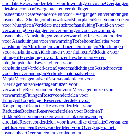
circulatie
Reserveonderdelen voor Inwendige circulatie
Overgangen,
niet-losneembaar
Overgangen en verbindingen,
losneembaar
Reserveonderdelen voor Overgangen en verbindingen,
losneembaar
Sluitingen
Inbouwdozen
Muurplaten
Reserveonderdelen
voor Muurplaten
Verdelers met schroefaansluiting
T-stukken voor
verwarming
Overgangen en verbindingen voor verwarming,
losneembaar
Aansluitingen voor verwarming
Reserveonderdelen
voor Aansluitingen voor verwarming
Toebehoren
Isolaties voor
aansluitingen
Afdichtingen voor buizen en fittingen
Afdichtingen
voor aansluitingen
Afdichtingen voor fittingen
Afdekking voor
fittingen
Bevestigingen voor buizen
Beschermbuizen en
inleghulpstukken
Bevestigingen voor
aansluitingen
Verdelerkasten
Systeemafdichtingen
Sets schroeven
voor flensverbindingen
Verbruiksmateriaal
Geberit
Mepla
Meerlagenbuizen
Reserveonderdelen voor
Meerlagenbuizen
Meerlagenbuizen voor
verwarming
Reserveonderdelen voor Meerlagenbuizen voor
verwarming
Fittingen
Reserveonderdelen voor
Fittingen
Koppelingen
Reserveonderdelen voor
Koppelingen
Reducties
Reserveonderdelen voor
Reducties
Bochten
Reserveonderdelen voor Bochten
T-
stukken
Reserveonderdelen voor T-stukken
Inwendige
circulatie
Reserveonderdelen voor Inwendige circulatie
Overgangen,
niet-losneembaar
Reserveonderdelen voor Overgangen, niet-
losneembaar
Overgangen en verbindingen,