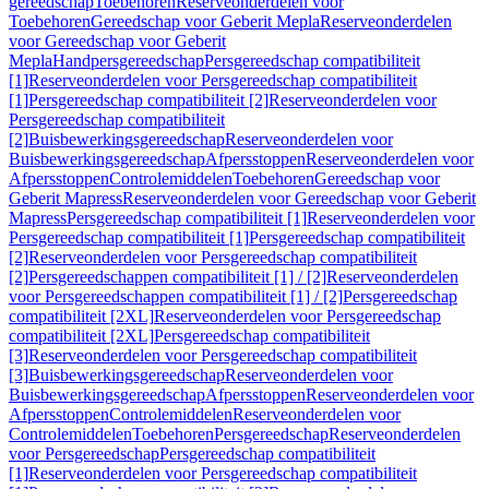
gereedschap
Toebehoren
Reserveonderdelen voor
Toebehoren
Gereedschap voor Geberit Mepla
Reserveonderdelen
voor Gereedschap voor Geberit
Mepla
Handpersgereedschap
Persgereedschap compatibiliteit
[1]
Reserveonderdelen voor Persgereedschap compatibiliteit
[1]
Persgereedschap compatibiliteit [2]
Reserveonderdelen voor
Persgereedschap compatibiliteit
[2]
Buisbewerkingsgereedschap
Reserveonderdelen voor
Buisbewerkingsgereedschap
Afpersstoppen
Reserveonderdelen voor
Afpersstoppen
Controlemiddelen
Toebehoren
Gereedschap voor
Geberit Mapress
Reserveonderdelen voor Gereedschap voor Geberit
Mapress
Persgereedschap compatibiliteit [1]
Reserveonderdelen voor
Persgereedschap compatibiliteit [1]
Persgereedschap compatibiliteit
[2]
Reserveonderdelen voor Persgereedschap compatibiliteit
[2]
Persgereedschappen compatibiliteit [1] / [2]
Reserveonderdelen
voor Persgereedschappen compatibiliteit [1] / [2]
Persgereedschap
compatibiliteit [2XL]
Reserveonderdelen voor Persgereedschap
compatibiliteit [2XL]
Persgereedschap compatibiliteit
[3]
Reserveonderdelen voor Persgereedschap compatibiliteit
[3]
Buisbewerkingsgereedschap
Reserveonderdelen voor
Buisbewerkingsgereedschap
Afpersstoppen
Reserveonderdelen voor
Afpersstoppen
Controlemiddelen
Reserveonderdelen voor
Controlemiddelen
Toebehoren
Persgereedschap
Reserveonderdelen
voor Persgereedschap
Persgereedschap compatibiliteit
[1]
Reserveonderdelen voor Persgereedschap compatibiliteit