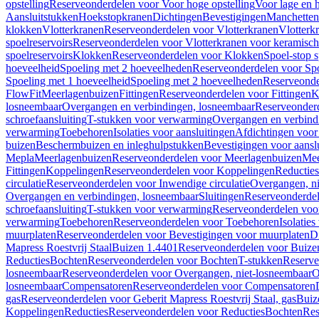
opstelling
Reserveonderdelen voor Voor hoge opstelling
Voor lage en h
Aansluitstukken
Hoekstopkranen
Dichtingen
Bevestigingen
Manchetten
klokken
Vlotterkranen
Reserveonderdelen voor Vlotterkranen
Vlotterk
spoelreservoirs
Reserveonderdelen voor Vlotterkranen voor keramische
spoelreservoirs
Klokken
Reserveonderdelen voor Klokken
Spoel-stop 
hoeveelheid
Spoeling met 2 hoeveelheden
Reserveonderdelen voor Sp
Spoeling met 1 hoeveelheid
Spoeling met 2 hoeveelheden
Reserveonde
FlowFit
Meerlagenbuizen
Fittingen
Reserveonderdelen voor Fittingen
K
losneembaar
Overgangen en verbindingen, losneembaar
Reserveonderd
schroefaansluiting
T-stukken voor verwarming
Overgangen en verbind
verwarming
Toebehoren
Isolaties voor aansluitingen
Afdichtingen voor 
buizen
Beschermbuizen en inleghulpstukken
Bevestigingen voor aansl
Mepla
Meerlagenbuizen
Reserveonderdelen voor Meerlagenbuizen
Mee
Fittingen
Koppelingen
Reserveonderdelen voor Koppelingen
Reducties
circulatie
Reserveonderdelen voor Inwendige circulatie
Overgangen, ni
Overgangen en verbindingen, losneembaar
Sluitingen
Reserveonderdel
schroefaansluiting
T-stukken voor verwarming
Reserveonderdelen voo
verwarming
Toebehoren
Reserveonderdelen voor Toebehoren
Isolatie
muurplaten
Reserveonderdelen voor Bevestigingen voor muurplaten
D
Mapress Roestvrij Staal
Buizen 1.4401
Reserveonderdelen voor Buize
Reducties
Bochten
Reserveonderdelen voor Bochten
T-stukken
Reserve
losneembaar
Reserveonderdelen voor Overgangen, niet-losneembaar
O
losneembaar
Compensatoren
Reserveonderdelen voor Compensatoren
gas
Reserveonderdelen voor Geberit Mapress Roestvrij Staal, gas
Buiz
Koppelingen
Reducties
Reserveonderdelen voor Reducties
Bochten
Res