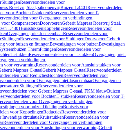
r
Sluitingen
Reserveonderdelen voor
ss Roestvrij Staal, siliconenvrij
Buizen 1.4401
Reserveonderdelen
len voor Bochten
T-stukken
Reserveonderdelen voor T-
erveonderdelen voor Overgangen en verbindingen,
n voor Compensatoren
Doorvoeren
Geberit Mapress Roestvrij Staal,
zen 1.4301
Buisstukken
Koppelingen
Reserveonderdelen voor
kken
Overgangen, niet-losneembaar
Reserveonderdelen voor
r
Sluitingen
Reserveonderdelen voor Sluitingen
Doorvoeren
Geberit
g voor buizen en fittingen
Bevestigingen voor buizen
Bevestigingen
Systeembuizen Therm
Fittingen
Reserveonderdelen voor
ochten
T-stukken
Reserveonderdelen voor T-stukken
Overgangen, niet-
gangen en verbindingen,
en voor verwarming
Reserveonderdelen voor Aansluitstukken voor
Geberit Mapress C-staal
Geberit Mapress C-staal
Reserveonderdelen
nderdelen voor Reducties
Bochten
Reserveonderdelen voor
rveonderdelen voor Overgangen, niet-losneembaar
Overgangen en
pensatoren
Sluitingen
Reserveonderdelen voor
erveonderdelen voor Geberit Mapress C-staal, FKM blauw
Buizen
serveonderdelen voor Bochten
T-stukken
Reserveonderdelen voor T-
erveonderdelen voor Overgangen en verbindingen,
estigingen voor buizen
Dichtingen
Boutsets voor
delen voor Koppelingen
Reducties
Reserveonderdelen voor
 Inwendige circulatie
Kruisstukken
Reserveonderdelen voor
ar
Reserveonderdelen voor Overgangen en verbindingen,
serveonderdelen voor Aansluitingen voor verwarming
Geberit