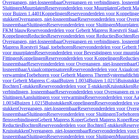
Overgangen, niet-losneembaar
Overgangen en verbindingen, losneem
Sluitingen
Muurplaten
Reserveonderdelen voor Muurplaten
Geberit Map
voor Buizen 1.4401
Koppelingen
Reserveonderdelen voor Koppeling
stukken
Overgangen, niet-losneembaar
Reserveonderdelen voor Overg
losneembaar
Sluitingen
Reserveonderdelen voor Sluitingen
Muurplaten
FKM blauw
Reserveonderdelen voor Geberit Mapress Roestvrij Sta
Koppelingen
Reducties
Reserveonderdelen voor Reducties
Bochten
Res
Overgangen, niet-losneembaar
Overgangen en verbindingen, losneem
Mapress Roestvrij Staal, toebehoren
Reserveonderdelen voor Geberit M
voor muurplaten
Reserveonderdelen voor Bevestigingen voor muurpla
Fittingen
Koppelingen
Reserveonderdelen voor Koppelingen
Reducties
losneembaar
Reserveonderdelen voor Overgangen, niet-losneembaar
O
losneembaar
Axiaalcompensatoren
Reserveonderdelen voor Axiaalcom
verwarming
Toebehoren voor Geberit Mapress Therm
Systeemafdicht
voor Geberit Mapress C-staal
Buizen 1.0034
Buizen 1.0215
Buisstukk
Bochten
T-stukken
Reserveonderdelen voor T-stukken
Kruisstukken
Re
verbindingen, losneembaar
Reserveonderdelen voor Overgangen en ve
Sluitingen
Aansluitingen voor verwarming
Reserveonderdelen voor Aa
1.0034
Buizen 1.0215
Buisstukken
Koppelingen
Reserveonderdelen vo
stukken
Overgangen, niet-losneembaar
Reserveonderdelen voor Overg
losneembaar
Sluitingen
Reserveonderdelen voor Sluitingen
Toebehoren 
flensverbindingen
Geberit Mapress Koper
Geberit Mapress Koper
Rese
Reducties
Bochten
Reserveonderdelen voor Bochten
T-stukken
Reserve
Kruisstukken
Overgangen, niet-losneembaar
Reserveonderdelen voor 
losneembaar
Sluitingen
Reserveonderdelen voor Sluitingen
Muurplaten