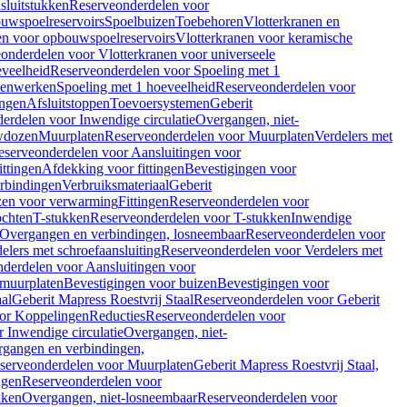
sluitstukken
Reserveonderdelen voor
uwspoelreservoirs
Spoelbuizen
Toebehoren
Vlotterkranen en
en voor opbouwspoelreservoirs
Vlotterkranen voor keramische
onderdelen voor Vlotterkranen voor universeele
eveelheid
Reserveonderdelen voor Spoeling met 1
nenwerken
Spoeling met 1 hoeveelheid
Reserveonderdelen voor
ngen
Afsluitstoppen
Toevoersystemen
Geberit
erdelen voor Inwendige circulatie
Overgangen, niet-
wdozen
Muurplaten
Reserveonderdelen voor Muurplaten
Verdelers met
eserveonderdelen voor Aansluitingen voor
ittingen
Afdekking voor fittingen
Bevestigingen voor
erbindingen
Verbruiksmateriaal
Geberit
zen voor verwarming
Fittingen
Reserveonderdelen voor
ochten
T-stukken
Reserveonderdelen voor T-stukken
Inwendige
Overgangen en verbindingen, losneembaar
Reserveonderdelen voor
elers met schroefaansluiting
Reserveonderdelen voor Verdelers met
derdelen voor Aansluitingen voor
 muurplaten
Bevestigingen voor buizen
Bevestigingen voor
aal
Geberit Mapress Roestvrij Staal
Reserveonderdelen voor Geberit
or Koppelingen
Reducties
Reserveonderdelen voor
 Inwendige circulatie
Overgangen, niet-
gangen en verbindingen,
serveonderdelen voor Muurplaten
Geberit Mapress Roestvrij Staal,
ngen
Reserveonderdelen voor
kken
Overgangen, niet-losneembaar
Reserveonderdelen voor