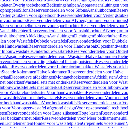
kplaten
Overig toebehoren
Bedieningshulpen
Apparaataansluitingen voor 
lophoppers
Sifons
Reserveonderdelen voor Sifons
Aansluitbochten
Reser
Verlengstukken voor spoelbocht
Reserveonderdelen voor Verlengstukke
n voor urinoirs
Reserveonderdelen voor Afvoergarnituren voor urinoirs
ukken voor spoelbuizen en voor spoelbochten
Reserveonderdelen voor V
Aansluitbochten
Reserveonderdelen voor Aansluitbochten
Afvoergarnitu
nsluitbochten
Afdekkingen
Aansluitingen
Dichtingen
Soldeerhulzen
Rese
len voor Wastafels
Dubbele wastafels
Reserveonderdelen voor Dubbele 
els
Handwasbak
Reserveonderdelen voor Handwasbak
Opzethandwasb
r Inbouwwastafels
Onderbouwwastafels
Reserveonderdelen voor Onder
els
Wasgoten
Reserveonderdelen voor Wasgoten
Halve kolommen
Toebe
erveonderdelen voor Uitgietbakken
Uitstortgootstenen
Reserveonderdele
bakken
Reserveonderdelen voor Laboratoriumbakken
Wastafels voor kla
n
Staande kolommen
Halve kolommen
Reserveonderdelen voor Halve
eriaal
Decoratieve afdekkingen
Montagehoeksteunen
Afdeklijsten
Achte
met onderkast
Wastafel sets met onderkast
Reserveonderdelen voor Wasta
Inbouwwastafel sets met onderkast
Reserveonderdelen voor Inbouwwast
voor Wastafelonderkasten
Voor handwasbakken
Reserveonderdelen vo
e wastafels
Voor meubelwastafels
Reserveonderdelen voor Voor meubel
oor hoekhandwasbakken
Voor hoekwastafels
Reserveonderdelen voor Vo
 voor Voor opzetwastafel afgerond design
Voor opzetwastafel rechthoe
sten
Reserveonderdelen voor Lage zijkasten
Hoge kasten
Reserveonderd
eer badkamermeubilair
Reserveonderdelen voor Meer badkamermeubila
ken
Lichtelementen
Houder voor wastafelplaten
Grepen
Sets voetsteunen
M