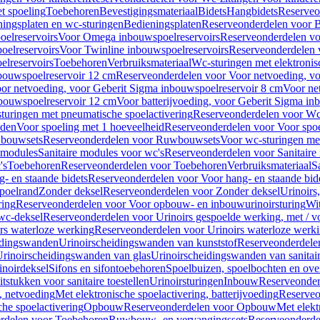
t spoeling
Toebehoren
Bevestigingsmateriaal
Bidets
Hangbidets
Reserveo
ingsplaten en wc-sturingen
Bedieningsplaten
Reserveonderdelen voor B
elreservoirs
Voor Omega inbouwspoelreservoirs
Reserveonderdelen vo
elreservoirs
Voor Twinline inbouwspoelreservoirs
Reserveonderdelen 
lreservoirs
Toebehoren
Verbruiksmateriaal
Wc-sturingen met elektronis
bouwspoelreservoir 12 cm
Reserveonderdelen voor Voor netvoeding, vo
or netvoeding, voor Geberit Sigma inbouwspoelreservoir 8 cm
Voor ne
bouwspoelreservoir 12 cm
Voor batterijvoeding, voor Geberit Sigma in
turingen met pneumatische spoelactivering
Reserveonderdelen voor Wc-
eden
Voor spoeling met 1 hoeveelheid
Reserveonderdelen voor Voor spoe
bouwsets
Reserveonderdelen voor Ruwbouwsets
Voor wc-sturingen met
e modules
Sanitaire modules voor wc's
Reserveonderdelen voor Sanitaire
's
Toebehoren
Reserveonderdelen voor Toebehoren
Verbruiksmateriaal
S
- en staande bidets
Reserveonderdelen voor Voor hang- en staande bid
spoelrand
Zonder deksel
Reserveonderdelen voor Zonder deksel
Urinoirs
ring
Reserveonderdelen voor Voor opbouw- en inbouwurinoirsturing
Wit
 wc-deksel
Reserveonderdelen voor Urinoirs gespoelde werking, met / v
rs waterloze werking
Reserveonderdelen voor Urinoirs waterloze werk
idingswanden
Urinoirscheidingswanden van kunststof
Reserveonderdele
rinoirscheidingswanden van glas
Urinoirscheidingswanden van sanitai
inoirdeksel
Sifons en sifontoebehoren
Spoelbuizen, spoelbochten en ov
tstukken voor sanitaire toestellen
Urinoirsturingen
Inbouw
Reserveonder
, netvoeding
Met elektronische spoelactivering, batterijvoeding
Reserveo
he spoelactivering
Opbouw
Reserveonderdelen voor Opbouw
Met elekt
rdelen voor Toebehoren
Ruwbouw- en vervangingssets
Reserveonderde