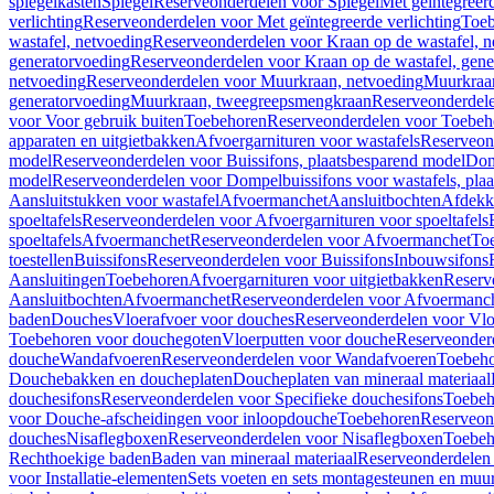
spiegelkasten
Spiegel
Reserveonderdelen voor Spiegel
Met geïntegreerd
verlichting
Reserveonderdelen voor Met geïntegreerde verlichting
Toeb
wastafel, netvoeding
Reserveonderdelen voor Kraan op de wastafel, n
generatorvoeding
Reserveonderdelen voor Kraan op de wastafel, gene
netvoeding
Reserveonderdelen voor Muurkraan, netvoeding
Muurkraan
generatorvoeding
Muurkraan, tweegreepsmengkraan
Reserveonderdel
voor Voor gebruik buiten
Toebehoren
Reserveonderdelen voor Toebeh
apparaten en uitgietbakken
Afvoergarnituren voor wastafels
Reserveond
model
Reserveonderdelen voor Buissifons, plaatsbesparend model
Dom
model
Reserveonderdelen voor Dompelbuissifons voor wastafels, pla
Aansluitstukken voor wastafel
Afvoermanchet
Aansluitbochten
Afdekk
spoeltafels
Reserveonderdelen voor Afvoergarnituren voor spoeltafels
spoeltafels
Afvoermanchet
Reserveonderdelen voor Afvoermanchet
To
toestellen
Buissifons
Reserveonderdelen voor Buissifons
Inbouwsifons
Aansluitingen
Toebehoren
Afvoergarnituren voor uitgietbakken
Reserv
Aansluitbochten
Afvoermanchet
Reserveonderdelen voor Afvoermanc
baden
Douches
Vloerafvoer voor douches
Reserveonderdelen voor Vlo
Toebehoren voor douchegoten
Vloerputten voor douche
Reserveonder
douche
Wandafvoeren
Reserveonderdelen voor Wandafvoeren
Toebeho
Douchebakken en doucheplaten
Doucheplaten van mineraal materiaal
douchesifons
Reserveonderdelen voor Specifieke douchesifons
Toebeh
voor Douche-afscheidingen voor inloopdouche
Toebehoren
Reserveon
douches
Nisaflegboxen
Reserveonderdelen voor Nisaflegboxen
Toebeh
Rechthoekige baden
Baden van mineraal materiaal
Reserveonderdelen 
voor Installatie-elementen
Sets voeten en sets montagesteunen en muu