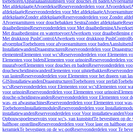
toebehoren
Apparaataansluitingen voor douches en baden
Afvoergarni
Met afdekplaatje
Afvoerdeksel
Reserveonderdelen voor Afvoerdeksel
A
afdekplaatje
Reserveonderdelen voor Met afdekplaatje
Afvoergarnitur
afdekplaatje
Zonder afdekplaatje
Reserveonderdelen voor Zonder afdek
Afvoergarnituren voor douchebakken Sestra
Zonder afdekplaatje
Reser
draaibediening
Reserveonderdelen voor Met draaibediening
Afwerkset
Met draaibediening en watertoevoer
Afwerksets voor draaibediening 
Met drukknop PushControl
Afwerksets voor drukknop PushControl
Re
afvoerplug
Toebehoren voor afvoergarnituren voor baden
Aansluitsets
Installatiewanden
Draagstructuren
Reserveonderdelen voor Draagstruc
elementen
Elementen voor wc's
Reserveonderdelen voor Elementen vo
Elementen voor bidets
Elementen voor urinoirs
Reserveonderdelen voo
muurafvoer
Elementen voor douches en baden
Reserveonderdelen voo
douchescheidingswanden
Elementen voor uitgietbakken
Reserveonderd
van lasten
Reserveonderdelen voor Elementen voor het dragen van las
GIS
Installatiewanden
Draagstructuren
Toebehoren voor prefab
Toebeho
wc's
Reserveonderdelen voor Elementen voor wc's
Elementen voor was
voor urinoirs
Reserveonderdelen voor Elementen voor urinoirs
Elemen
douche-scheidingswanden
Reserveonderdelen voor Elementen voor 
was- en afwasmachines
Reserveonderdelen voor Elementen voor was
Toebehoren
Installatiemodules
Reserveonderdelen voor Installatiemodu
installatiewanden
Reserveonderdelen voor Voor installatiewanden
Voor
Opbouwspoelreservoirs voor wc's, van kunststof
Te bevestigen op de
halfhoge opstelling
Reserveonderdelen voor Voor lage en halfhoge ops
keramiek
Te bevestigen op de wc-pot
Reserveonderdelen voor Te beve