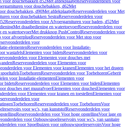
en voor douchebakken d52
Met afdekplaatje
Reserveonderdelen voor
ergarnituren voor douchebakken, d62
Met
voor douchebakken, d90
Met afdekplaatje
Reserveonderdelen voor Met
ituren voor douchebakken Sestra
Reserveonderdelen voor
d52
Reserveonderdelen voor Afvoergarnituren voor baden, d52
Met
diening
Met draaibediening en watertoevoer
Reserveonderdelen voor
g en watertoevoer
Met drukknop PushControl
Reserveonderdelen voor
p voor afvoerplug
Reserveonderdelen voor Met stop voor
serveonderdelen voor
llatie-elementen
Reserveonderdelen voor Installatie-
or wastafels
Elementen voor bidets
Reserveonderdelen voor
erveonderdelen voor Elementen voor douches met
wanden
Reserveonderdelen voor Elementen voor
eonderdelen voor Elementen voor kranen
Elementen voor het dragen
spoeltafels
Toebehoren
Reserveonderdelen voor Toebehoren
Geberit
len voor Installatie-elementen
Elementen voor
r bidets
Reserveonderdelen voor Elementen voor bidets
Elementen
oor douches met muurafvoer
Elementen voor douches
Elementen voor
derdelen voor Elementen voor kranen en toestellen
Elementen voor
serveonderdelen voor
atingen
Toebehoren
Reserveonderdelen voor Toebehoren
Voor
reservoirs voor wc's, van kunststof
Reserveonderdelen voor
pstelling
Reserveonderdelen voor Voor hoge opstelling
Voor lage en
eonderdelen voor Opbouwspoelreservoirs voor wc's, van sanitaire
derdelen voor Spoelbuizen voor opbouwspoelreservoirs
Voor hoge