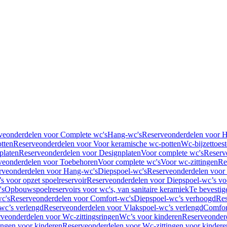
veonderdelen voor Complete wc's
Hang-wc's
Reserveonderdelen voor 
tten
Reserveonderdelen voor Voor keramische wc-potten
Wc-bijzettoest
platen
Reserveonderdelen voor Designplaten
Voor complete wc's
Reserv
veonderdelen voor Toebehoren
Voor complete wc's
Voor wc-zittingen
Re
rveonderdelen voor Hang-wc's
Diepspoel-wc's
Reserveonderdelen voor
s voor opzet spoelreservoir
Reserveonderdelen voor Diepspoel-wc’s voo
's
Opbouwspoelreservoirs voor wc's, van sanitaire keramiek
Te bevestig
c's
Reserveonderdelen voor Comfort-wc's
Diepspoel-wc’s verhoogd
Res
wc’s verlengd
Reserveonderdelen voor Vlakspoel-wc’s verlengd
Comfor
veonderdelen voor Wc-zittingsringen
Wc’s voor kinderen
Reserveonder
ingen voor kinderen
Reserveonderdelen voor Wc-zittingen voor kindere