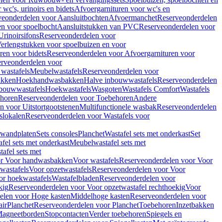
wc's, urinoirs en bidets
Afvoergarnituren voor wc's en
veonderdelen voor Aansluitbochten
Afvoermanchet
Reserveonderdelen
n voor spoelbocht
Aansluitstukken van PVC
Reserveonderdelen voor
Urinoirsifons
Reserveonderdelen voor
erlengstukken voor spoelbuizen en voor
ren voor bidets
Reserveonderdelen voor Afvoergarnituren voor
rveonderdelen voor
wastafels
Meubelwastafels
Reserveonderdelen voor
akken
Hoekhandwasbakken
Halve inbouwwastafels
Reserveonderdelen
bouwwastafels
Hoekwastafels
Wasgoten
Wastafels Comfort
Wastafels
horen
Reserveonderdelen voor Toebehoren
Andere
n voor Uitstortgootstenen
Multifunctionele wasbak
Reserveonderdelen
slokalen
Reserveonderdelen voor Wastafels voor
rwandplaten
Sets consoles
Planchet
Wastafel sets met onderkast
Set
fel sets met onderkast
Meubelwastafel sets met
afel sets met
or Voor handwasbakken
Voor wastafels
Reserveonderdelen voor Voor
wastafels
Voor opzetwastafels
Reserveonderdelen voor Voor
or hoekwastafels
Wastafelbladen
Reserveonderdelen voor
kig
Reserveonderdelen voor Voor opzetwastafel rechthoekig
Voor
elen voor Hoge kasten
Middelhoge kasten
Reserveonderdelen voor
ir
Planchet
Reserveonderdelen voor Planchet
Toebehoren
Inzetbakken
agneetborden
Stopcontacten
Verder toebehoren
Spiegels en