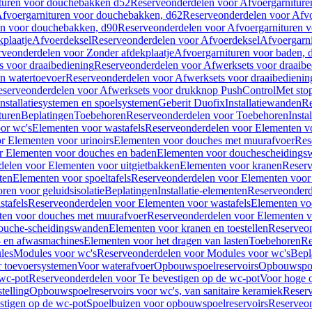
turen voor douchebakken d52
Reserveonderdelen voor Afvoergarnitur
fvoergarnituren voor douchebakken, d62
Reserveonderdelen voor Afvo
en voor douchebakken, d90
Reserveonderdelen voor Afvoergarnituren 
plaatje
Afvoerdeksel
Reserveonderdelen voor Afvoerdeksel
Afvoergarn
veonderdelen voor Zonder afdekplaatje
Afvoergarnituren voor baden, 
s voor draaibediening
Reserveonderdelen voor Afwerksets voor draaibe
en watertoevoer
Reserveonderdelen voor Afwerksets voor draaibedienin
serveonderdelen voor Afwerksets voor drukknop PushControl
Met sto
Installatiesystemen en spoelsystemen
Geberit Duofix
Installatiewanden
Re
turen
Beplatingen
Toebehoren
Reserveonderdelen voor Toebehoren
Insta
or wc's
Elementen voor wastafels
Reserveonderdelen voor Elementen vo
r Elementen voor urinoirs
Elementen voor douches met muurafvoer
Res
r Elementen voor douches en baden
Elementen voor douchescheidings
elen voor Elementen voor uitgietbakken
Elementen voor kranen
Reserv
ten
Elementen voor spoeltafels
Reserveonderdelen voor Elementen voor 
ren voor geluidsisolatie
Beplatingen
Installatie-elementen
Reserveonderde
tafels
Reserveonderdelen voor Elementen voor wastafels
Elementen voo
ten voor douches met muurafvoer
Reserveonderdelen voor Elementen v
douche-scheidingswanden
Elementen voor kranen en toestellen
Reserveon
- en afwasmachines
Elementen voor het dragen van lasten
Toebehoren
Re
les
Modules voor wc's
Reserveonderdelen voor Modules voor wc's
Bepl
 toevoersystemen
Voor waterafvoer
Opbouwspoelreservoirs
Opbouwspoel
 wc-pot
Reserveonderdelen voor Te bevestigen op de wc-pot
Voor hoge o
telling
Opbouwspoelreservoirs voor wc's, van sanitaire keramiek
Reserv
stigen op de wc-pot
Spoelbuizen voor opbouwspoelreservoirs
Reserveon