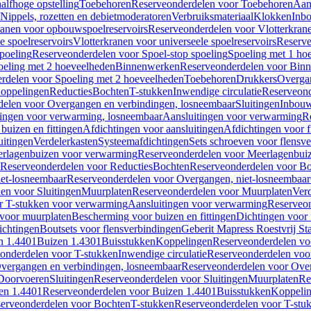
alfhoge opstelling
Toebehoren
Reserveonderdelen voor Toebehoren
Aan
Nippels, rozetten en debietmoderatoren
Verbruiksmateriaal
Klokken
Inbo
ranen voor opbouwspoelreservoirs
Reserveonderdelen voor Vlotterkran
 spoelreservoirs
Vlotterkranen voor universeele spoelreservoirs
Reserve
spoeling
Reserveonderdelen voor Spoel-stop spoeling
Spoeling met 1 ho
oeling met 2 hoeveelheden
Binnenwerken
Reserveonderdelen voor Bin
rdelen voor Spoeling met 2 hoeveelheden
Toebehoren
Drukkers
Overga
oppelingen
Reducties
Bochten
T-stukken
Inwendige circulatie
Reserveond
elen voor Overgangen en verbindingen, losneembaar
Sluitingen
Inbou
ingen voor verwarming, losneembaar
Aansluitingen voor verwarming
R
buizen en fittingen
Afdichtingen voor aansluitingen
Afdichtingen voor f
uitingen
Verdelerkasten
Systeemafdichtingen
Sets schroeven voor flensv
rlagenbuizen voor verwarming
Reserveonderdelen voor Meerlagenbui
Reserveonderdelen voor Reducties
Bochten
Reserveonderdelen voor B
et-losneembaar
Reserveonderdelen voor Overgangen, niet-losneembaar
en voor Sluitingen
Muurplaten
Reserveonderdelen voor Muurplaten
Verd
r T-stukken voor verwarming
Aansluitingen voor verwarming
Reserveon
s voor muurplaten
Bescherming voor buizen en fittingen
Dichtingen voor
ichtingen
Boutsets voor flensverbindingen
Geberit Mapress Roestvrij St
n 1.4401
Buizen 1.4301
Buisstukken
Koppelingen
Reserveonderdelen vo
onderdelen voor T-stukken
Inwendige circulatie
Reserveonderdelen voor
vergangen en verbindingen, losneembaar
Reserveonderdelen voor Over
Doorvoeren
Sluitingen
Reserveonderdelen voor Sluitingen
Muurplaten
Re
en 1.4401
Reserveonderdelen voor Buizen 1.4401
Buisstukken
Koppeli
erveonderdelen voor Bochten
T-stukken
Reserveonderdelen voor T-stu