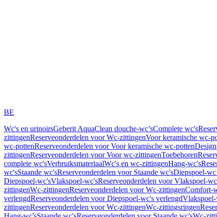
BE
Wc's en urinoirs
Geberit AquaClean douche-wc’s
Complete wc's
Reser
zittingen
Reserveonderdelen voor Wc-zittingen
Voor keramische wc-po
wc-potten
Reserveonderdelen voor Voor keramische wc-potten
Design
zittingen
Reserveonderdelen voor Voor wc-zittingen
Toebehoren
Reser
complete wc's
Verbruiksmateriaal
Wc's en wc-zittingen
Hang-wc's
Rese
wc's
Staande wc's
Reserveonderdelen voor Staande wc's
Diepspoel-wc’
Diepspoel-wc's
Vlakspoel-wc's
Reserveonderdelen voor Vlakspoel-wc
zittingen
Wc-zittingen
Reserveonderdelen voor Wc-zittingen
Comfort-w
verlengd
Reserveonderdelen voor Diepspoel-wc's verlengd
Vlakspoel-
zittingen
Reserveonderdelen voor Wc-zittingen
Wc-zittingsringen
Reser
Hang-wc's
Staande wc's
Reserveonderdelen voor Staande wc's
Wc-zitt