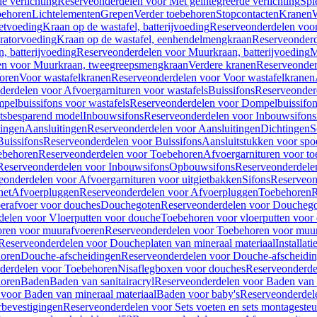
e verlichting
Reserveonderdelen voor Met geïntegreerde verlichting
Spi
ehoren
Lichtelementen
Grepen
Verder toebehoren
Stopcontacten
Kranen
W
etvoeding
Kraan op de wastafel, batterijvoeding
Reserveonderdelen voor 
ratorvoeding
Kraan op de wastafel, eenhendelmengkraan
Reserveonderd
, batterijvoeding
Reserveonderdelen voor Muurkraan, batterijvoeding
M
en voor Muurkraan, tweegreepsmengkraan
Verdere kranen
Reserveonder
oren
Voor wastafelkranen
Reserveonderdelen voor Voor wastafelkranen
erdelen voor Afvoergarnituren voor wastafels
Buissifons
Reserveonder
pelbuissifons voor wastafels
Reserveonderdelen voor Dompelbuissifon
atsbesparend model
Inbouwsifons
Reserveonderdelen voor Inbouwsifons
ingen
Aansluitingen
Reserveonderdelen voor Aansluitingen
Dichtingen
S
Buissifons
Reserveonderdelen voor Buissifons
Aansluitstukken voor spoe
ebehoren
Reserveonderdelen voor Toebehoren
Afvoergarnituren voor toe
Reserveonderdelen voor Inbouwsifons
Opbouwsifons
Reserveonderdele
eonderdelen voor Afvoergarnituren voor uitgietbakken
Sifons
Reserveon
het
Afvoerpluggen
Reserveonderdelen voor Afvoerpluggen
Toebehoren
R
erafvoer voor douches
Douchegoten
Reserveonderdelen voor Doucheg
delen voor Vloerputten voor douche
Toebehoren voor vloerputten voor
ren voor muurafvoeren
Reserveonderdelen voor Toebehoren voor muu
Reserveonderdelen voor Doucheplaten van mineraal materiaal
Installat
oren
Douche-afscheidingen
Reserveonderdelen voor Douche-afscheidi
derdelen voor Toebehoren
Nisaflegboxen voor douches
Reserveonderde
oren
Baden
Baden van sanitairacryl
Reserveonderdelen voor Baden van s
voor Baden van mineraal materiaal
Baden voor baby's
Reserveonderdel
rbevestigingen
Reserveonderdelen voor Sets voeten en sets montageste