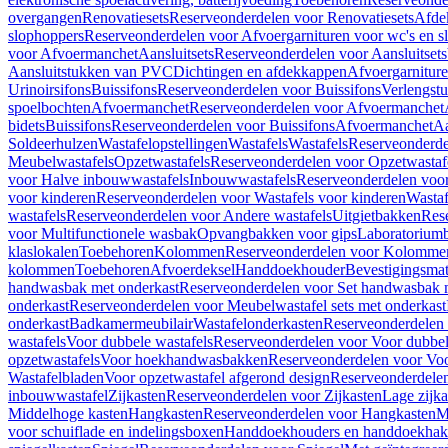
overgangen
Renovatiesets
Reserveonderdelen voor Renovatiesets
Afde
slophoppers
Reserveonderdelen voor Afvoergarnituren voor wc's en s
voor Afvoermanchet
Aansluitsets
Reserveonderdelen voor Aansluitsets
Aansluitstukken van PVC
Dichtingen en afdekkappen
Afvoergarniture
Urinoirsifons
Buissifons
Reserveonderdelen voor Buissifons
Verlengst
spoelbochten
Afvoermanchet
Reserveonderdelen voor Afvoermanchet
bidets
Buissifons
Reserveonderdelen voor Buissifons
Afvoermanchet
Aa
Soldeerhulzen
Wastafelopstellingen
Wastafels
Wastafels
Reserveonderde
Meubelwastafels
Opzetwastafels
Reserveonderdelen voor Opzetwastaf
voor Halve inbouwwastafels
Inbouwwastafels
Reserveonderdelen voo
voor kinderen
Reserveonderdelen voor Wastafels voor kinderen
Wastaf
wastafels
Reserveonderdelen voor Andere wastafels
Uitgietbakken
Res
voor Multifunctionele wasbak
Opvangbakken voor gips
Laboratorium
klaslokalen
Toebehoren
Kolommen
Reserveonderdelen voor Kolomme
kolommen
Toebehoren
Afvoerdeksel
Handdoekhouder
Bevestigingsmat
handwasbak met onderkast
Reserveonderdelen voor Set handwasbak 
onderkast
Reserveonderdelen voor Meubelwastafel sets met onderkast
onderkast
Badkamermeubilair
Wastafelonderkasten
Reserveonderdelen 
wastafels
Voor dubbele wastafels
Reserveonderdelen voor Voor dubbel
opzetwastafels
Voor hoekhandwasbakken
Reserveonderdelen voor V
Wastafelbladen
Voor opzetwastafel afgerond design
Reserveonderdelen
inbouwwastafel
Zijkasten
Reserveonderdelen voor Zijkasten
Lage zijka
Middelhoge kasten
Hangkasten
Reserveonderdelen voor Hangkasten
M
voor schuiflade en indelingsboxen
Handdoekhouders en handdoekha