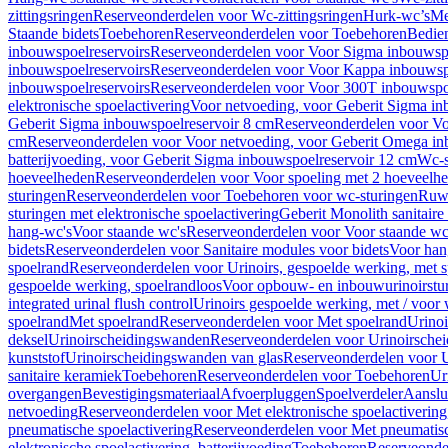
zittingsringen
Reserveonderdelen voor Wc-zittingsringen
Hurk-wc’s
Me
Staande bidets
Toebehoren
Reserveonderdelen voor Toebehoren
Bedien
inbouwspoelreservoirs
Reserveonderdelen voor Voor Sigma inbouwspo
inbouwspoelreservoirs
Reserveonderdelen voor Voor Kappa inbouwspo
inbouwspoelreservoirs
Reserveonderdelen voor Voor 300T inbouwspoe
elektronische spoelactivering
Voor netvoeding, voor Geberit Sigma in
Geberit Sigma inbouwspoelreservoir 8 cm
Reserveonderdelen voor Vo
cm
Reserveonderdelen voor Voor netvoeding, voor Geberit Omega in
batterijvoeding, voor Geberit Sigma inbouwspoelreservoir 12 cm
Wc-s
hoeveelheden
Reserveonderdelen voor Voor spoeling met 2 hoeveelh
sturingen
Reserveonderdelen voor Toebehoren voor wc-sturingen
Ruw
sturingen met elektronische spoelactivering
Geberit Monolith sanitair
hang-wc's
Voor staande wc's
Reserveonderdelen voor Voor staande wc
bidets
Reserveonderdelen voor Sanitaire modules voor bidets
Voor hang
spoelrand
Reserveonderdelen voor Urinoirs, gespoelde werking, met 
gespoelde werking, spoelrandloos
Voor opbouw- en inbouwurinoirstu
integrated urinal flush control
Urinoirs gespoelde werking, met / voor
spoelrand
Met spoelrand
Reserveonderdelen voor Met spoelrand
Urinoi
deksel
Urinoirscheidingswanden
Reserveonderdelen voor Urinoirsche
kunststof
Urinoirscheidingswanden van glas
Reserveonderdelen voor U
sanitaire keramiek
Toebehoren
Reserveonderdelen voor Toebehoren
Ur
overgangen
Bevestigingsmateriaal
Afvoerpluggen
Spoelverdeler
Aanslui
netvoeding
Reserveonderdelen voor Met elektronische spoelactivering
pneumatische spoelactivering
Reserveonderdelen voor Met pneumatisc
elektronische spoelactivering, batterijvoeding
Toebehoren
Reserveonde