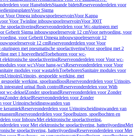
nderdelen voor Hangbidets
Staande bidets
Reserveonderdelen voor
edieningsplaten
Voor Sigma
or Voor Omega inbouwspoelreservoirs
Voor Kappa
voor Voor Twinline inbouwspoelreservoirs
Voor 300T
che spoelactivering
Reserveonderdelen voor Wc-sturingen met
or Geberit Sigma inbouwspoelreservoir 12 cm
Voor netvoeding, voor
tvoeding, voor Geberit Omega inbouwspoelreservoir 12
bouwspoelreservoir 12 cm
Reserveonderdelen voor Voor
sturingen met pneumatische spoelactivering
Voor spoeling met 2
ling met 1 hoeveelheid
Toebehoren voor wc-
 elektronische spoelactivering
Reserveonderdelen voor Voor wc-
 modules voor wc's
Voor hang-wc's
Reserveonderdelen voor Voor
anitaire modules voor wastafels
Toebehoren
Sanitaire modules voor
ets
Urinoirs
Urinoirs, gespoelde werking, met
, gespoelde werking, spoelrandloos
Reserveonderdelen voor Urinoirs,
h integrated urinal flush control
Reserveonderdelen voor With
oor wc-deksel
Zonder spoelrand
Reserveonderdelen voor Zonder
ing
Zonder deksel
Reserveonderdelen voor Zonder
n voor Urinoirscheidingswanden van
re keramiek
Reserveonderdelen voor Urinoirscheidingswanden van
ergangen
Reserveonderdelen voor Spoelbuizen, spoelbochten en
delen voor Inbouw
Met elektronische spoelactivering,
nderdelen voor Met elektronische spoelactivering, batterijvoeding
Met
ronische spoelactivering, batterijvoeding
Reserveonderdelen voor Met
len voor Ruwbouw- en vervangingssets
Spoelbuizen, spoelbochten en