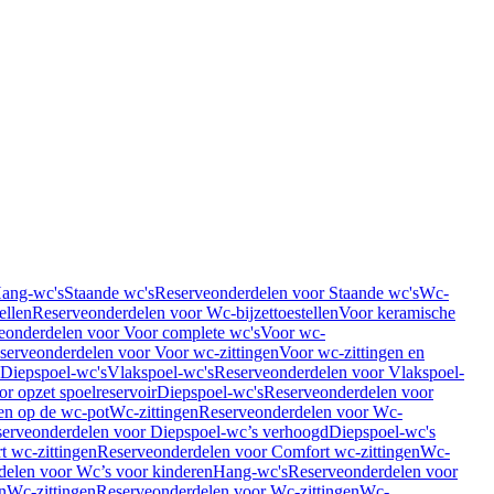
Hang-wc's
Staande wc's
Reserveonderdelen voor Staande wc's
Wc-
ellen
Reserveonderdelen voor Wc-bijzettoestellen
Voor keramische
eonderdelen voor Voor complete wc's
Voor wc-
serveonderdelen voor Voor wc-zittingen
Voor wc-zittingen en
 Diepspoel-wc's
Vlakspoel-wc's
Reserveonderdelen voor Vlakspoel-
r opzet spoelreservoir
Diepspoel-wc's
Reserveonderdelen voor
en op de wc-pot
Wc-zittingen
Reserveonderdelen voor Wc-
erveonderdelen voor Diepspoel-wc’s verhoogd
Diepspoel-wc's
t wc-zittingen
Reserveonderdelen voor Comfort wc-zittingen
Wc-
delen voor Wc’s voor kinderen
Hang-wc's
Reserveonderdelen voor
n
Wc-zittingen
Reserveonderdelen voor Wc-zittingen
Wc-