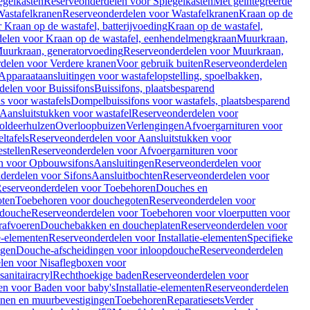
egelkasten
Reserveonderdelen voor Spiegelkasten
Met geïntegreerde
astafelkranen
Reserveonderdelen voor Wastafelkranen
Kraan op de
Kraan op de wastafel, batterijvoeding
Kraan op de wastafel,
elen voor Kraan op de wastafel, eenhendelmengkraan
Muurkraan,
uurkraan, generatorvoeding
Reserveonderdelen voor Muurkraan,
delen voor Verdere kranen
Voor gebruik buiten
Reserveonderdelen
Apparaataansluitingen voor wastafelopstelling, spoelbakken,
delen voor Buissifons
Buissifons, plaatsbesparend
s voor wastafels
Dompelbuissifons voor wastafels, plaatsbesparend
Aansluitstukken voor wastafel
Reserveonderdelen voor
oldeerhulzen
Overloopbuizen
Verlengingen
Afvoergarnituren voor
ltafels
Reserveonderdelen voor Aansluitstukken voor
stellen
Reserveonderdelen voor Afvoergarnituren voor
n voor Opbouwsifons
Aansluitingen
Reserveonderdelen voor
derdelen voor Sifons
Aansluitbochten
Reserveonderdelen voor
eserveonderdelen voor Toebehoren
Douches en
oten
Toebehoren voor douchegoten
Reserveonderdelen voor
 douche
Reserveonderdelen voor Toebehoren voor vloerputten voor
rafvoeren
Douchebakken en doucheplaten
Reserveonderdelen voor
ie-elementen
Reserveonderdelen voor Installatie-elementen
Specifieke
ngen
Douche-afscheidingen voor inloopdouche
Reserveonderdelen
len voor Nisaflegboxen voor
anitairacryl
Rechthoekige baden
Reserveonderdelen voor
en voor Baden voor baby's
Installatie-elementen
Reserveonderdelen
unen en muurbevestigingen
Toebehoren
Reparatiesets
Verder