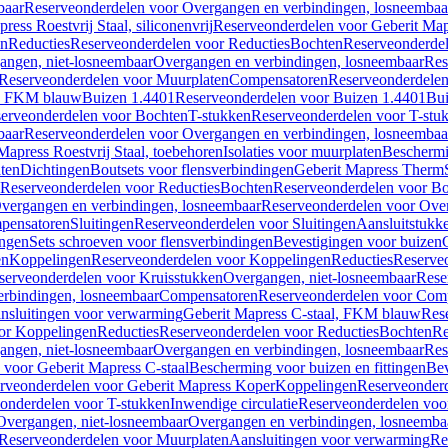
baar
Reserveonderdelen voor Overgangen en verbindingen, losneembaa
ress Roestvrij Staal, siliconenvrij
Reserveonderdelen voor Geberit Mapre
en
Reducties
Reserveonderdelen voor Reducties
Bochten
Reserveonderde
angen, niet-losneembaar
Overgangen en verbindingen, losneembaar
Res
Reserveonderdelen voor Muurplaten
Compensatoren
Reserveonderdele
al, FKM blauw
Buizen 1.4401
Reserveonderdelen voor Buizen 1.4401
Bui
erveonderdelen voor Bochten
T-stukken
Reserveonderdelen voor T-stu
baar
Reserveonderdelen voor Overgangen en verbindingen, losneembaa
apress Roestvrij Staal, toebehoren
Isolaties voor muurplaten
Beschermin
ten
Dichtingen
Boutsets voor flensverbindingen
Geberit Mapress Therm
Reserveonderdelen voor Reducties
Bochten
Reserveonderdelen voor B
vergangen en verbindingen, losneembaar
Reserveonderdelen voor Over
pensatoren
Sluitingen
Reserveonderdelen voor Sluitingen
Aansluitstukk
ingen
Sets schroeven voor flensverbindingen
Bevestigingen voor buizen
en
Koppelingen
Reserveonderdelen voor Koppelingen
Reducties
Reserveo
serveonderdelen voor Kruisstukken
Overgangen, niet-losneembaar
Rese
rbindingen, losneembaar
Compensatoren
Reserveonderdelen voor Com
nsluitingen voor verwarming
Geberit Mapress C-staal, FKM blauw
Res
or Koppelingen
Reducties
Reserveonderdelen voor Reducties
Bochten
Re
angen, niet-losneembaar
Overgangen en verbindingen, losneembaar
Res
voor Geberit Mapress C-staal
Bescherming voor buizen en fittingen
Bev
rveonderdelen voor Geberit Mapress Koper
Koppelingen
Reserveonder
onderdelen voor T-stukken
Inwendige circulatie
Reserveonderdelen voor
Overgangen, niet-losneembaar
Overgangen en verbindingen, losneemba
Reserveonderdelen voor Muurplaten
Aansluitingen voor verwarming
Re