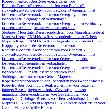
Koppelingen
Reducties
Reserveonderdelen voor
Reducties
Bochten
Reserveonderdelen voor Bochten
T-
stukken
Reserveonderdelen voor T-stukken
Overgangen, niet-
losneembaar
Reserveonderdelen voor Overgangen, niet-
losneembaar
Overgangen en verbindingen,
losneembaar
Reserveonderdelen voor Overgangen en verbindingen,
losneembaar
Sluitingen
Reserveonderdelen voor
Sluitingen
Muurplaten
Reserveonderdelen voor Muurplaten
Geberit
Mapress Koper, FKM blauw
Reserveonderdelen voor Geberit
Mapress Koper, FKM blauw
Koppelingen
Reserveonderdelen voor
Koppelingen
Reducties
Reserveonderdelen voor
Reducties
Bochten
Reserveonderdelen voor Bochten
T-
stukken
Reserveonderdelen voor T-stukken
Overgangen, niet-
losneembaar
Reserveonderdelen voor Overgangen, niet-
losneembaar
Overgangen en verbindingen,
losneembaar
Reserveonderdelen voor Overgangen en verbindingen,
losneembaar
Sluitingen
Reserveonderdelen voor
Sluitingen
Toebehoren voor Geberit Mapress
Koper
Reserveonderdelen voor Toebehoren voor Geberit Mapress
Koper
Isolaties voor muurplaten
Bescherming voor buizen en
fittingen
Bevestigingen voor buizen
Bevestigingen voor
muurplaten
Reserveonderdelen voor Bevestigingen voor
muurplaten
Dichtingen
Boutsets voor flensverbindingen
Geberit
Mapress CuNiFe
Geberit Mapress CuNiFe
Reserveonderdelen voor
Geberit Mapress CuNiFe
Buizen