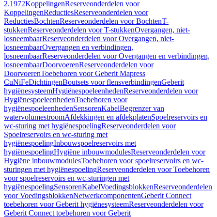
2.1972
Koppelingen
Reserveonderdelen voor
Koppelingen
Reducties
Reserveonderdelen voor
Reducties
Bochten
Reserveonderdelen voor Bochten
T-
stukken
Reserveonderdelen voor T-stukken
Overgangen, niet-
losneembaar
Reserveonderdelen voor Overgangen, niet-
losneembaar
Overgangen en verbindingen,
losneembaar
Reserveonderdelen voor Overgangen en verbindingen,
losneembaar
Doorvoeren
Reserveonderdelen voor
Doorvoeren
Toebehoren voor Geberit Mapress
CuNiFe
Dichtingen
Boutsets voor flensverbindingen
Geberit
hygiënesysteem
Hygiënespoeleenheden
Reserveonderdelen voor
Hygiënespoeleenheden
Toebehoren voor
hygiënespoeleenheden
Sensoren
Kabel
Begrenzer van
watervolumestroom
Afdekkingen en afdekplaten
Spoelreservoirs en
wc-sturing met hygiënespoeling
Reserveonderdelen voor
Spoelreservoirs en wc-sturing met
hygiënespoeling
Inbouwspoelreservoirs met
hygiënespoeling
Hygiëne inbouwmodules
Reserveonderdelen voor
Hygiëne inbouwmodules
Toebehoren voor spoelreservoirs en wc-
sturingen met hygiënespoeling
Reserveonderdelen voor Toebehoren
voor spoelreservoirs en wc-sturingen met
hygiënespoeling
Sensoren
Kabel
Voedingsblokken
Reserveonderdelen
voor Voedingsblokken
Netwerkcomponenten
Geberit Connect
toebehoren voor Geberit hygiënesysteem
Reserveonderdelen voor
Geberit Connect toebehoren voor Geberit