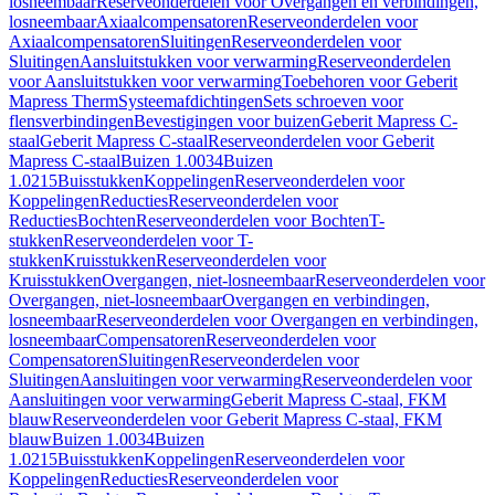
losneembaar
Reserveonderdelen voor Overgangen en verbindingen,
losneembaar
Axiaalcompensatoren
Reserveonderdelen voor
Axiaalcompensatoren
Sluitingen
Reserveonderdelen voor
Sluitingen
Aansluitstukken voor verwarming
Reserveonderdelen
voor Aansluitstukken voor verwarming
Toebehoren voor Geberit
Mapress Therm
Systeemafdichtingen
Sets schroeven voor
flensverbindingen
Bevestigingen voor buizen
Geberit Mapress C-
staal
Geberit Mapress C-staal
Reserveonderdelen voor Geberit
Mapress C-staal
Buizen 1.0034
Buizen
1.0215
Buisstukken
Koppelingen
Reserveonderdelen voor
Koppelingen
Reducties
Reserveonderdelen voor
Reducties
Bochten
Reserveonderdelen voor Bochten
T-
stukken
Reserveonderdelen voor T-
stukken
Kruisstukken
Reserveonderdelen voor
Kruisstukken
Overgangen, niet-losneembaar
Reserveonderdelen voor
Overgangen, niet-losneembaar
Overgangen en verbindingen,
losneembaar
Reserveonderdelen voor Overgangen en verbindingen,
losneembaar
Compensatoren
Reserveonderdelen voor
Compensatoren
Sluitingen
Reserveonderdelen voor
Sluitingen
Aansluitingen voor verwarming
Reserveonderdelen voor
Aansluitingen voor verwarming
Geberit Mapress C-staal, FKM
blauw
Reserveonderdelen voor Geberit Mapress C-staal, FKM
blauw
Buizen 1.0034
Buizen
1.0215
Buisstukken
Koppelingen
Reserveonderdelen voor
Koppelingen
Reducties
Reserveonderdelen voor