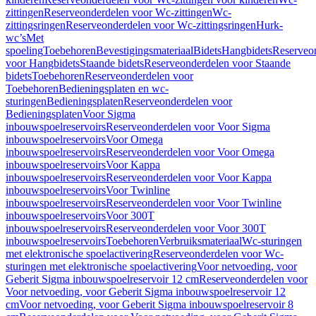
zittingen
Reserveonderdelen voor Wc-zittingen
Wc-
zittingsringen
Reserveonderdelen voor Wc-zittingsringen
Hurk-
wc’s
Met
spoeling
Toebehoren
Bevestigingsmateriaal
Bidets
Hangbidets
Reserveo
voor Hangbidets
Staande bidets
Reserveonderdelen voor Staande
bidets
Toebehoren
Reserveonderdelen voor
Toebehoren
Bedieningsplaten en wc-
sturingen
Bedieningsplaten
Reserveonderdelen voor
Bedieningsplaten
Voor Sigma
inbouwspoelreservoirs
Reserveonderdelen voor Voor Sigma
inbouwspoelreservoirs
Voor Omega
inbouwspoelreservoirs
Reserveonderdelen voor Voor Omega
inbouwspoelreservoirs
Voor Kappa
inbouwspoelreservoirs
Reserveonderdelen voor Voor Kappa
inbouwspoelreservoirs
Voor Twinline
inbouwspoelreservoirs
Reserveonderdelen voor Voor Twinline
inbouwspoelreservoirs
Voor 300T
inbouwspoelreservoirs
Reserveonderdelen voor Voor 300T
inbouwspoelreservoirs
Toebehoren
Verbruiksmateriaal
Wc-sturingen
met elektronische spoelactivering
Reserveonderdelen voor Wc-
sturingen met elektronische spoelactivering
Voor netvoeding, voor
Geberit Sigma inbouwspoelreservoir 12 cm
Reserveonderdelen voor
Voor netvoeding, voor Geberit Sigma inbouwspoelreservoir 12
cm
Voor netvoeding, voor Geberit Sigma inbouwspoelreservoir 8