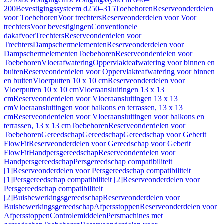
200
Bevestigingssysteem d250–315
Toebehoren
Reserveonderdelen
voor Toebehoren
Voor trechters
Reserveonderdelen voor Voor
trechters
Voor bevestigingen
Conventionele
dakafvoer
Trechters
Reserveonderdelen voor
Trechters
Dampschermelementen
Reserveonderdelen voor
Dampschermelementen
Toebehoren
Reserveonderdelen voor
Toebehoren
Vloerafwatering
Oppervlakteafwatering voor binnen en
buiten
Reserveonderdelen voor Oppervlakteafwatering voor binnen
en buiten
Vloerputten 10 x 10 cm
Reserveonderdelen voor
Vloerputten 10 x 10 cm
Vloeraansluitingen 13 x 13
cm
Reserveonderdelen voor Vloeraansluitingen 13 x 13
cm
Vloeraansluitingen voor balkons en terrassen, 13 x 13
cm
Reserveonderdelen voor Vloeraansluitingen voor balkons en
terrassen, 13 x 13 cm
Toebehoren
Reserveonderdelen voor
Toebehoren
Gereedschap
Gereedschap
Gereedschap voor Geberit
FlowFit
Reserveonderdelen voor Gereedschap voor Geberit
FlowFit
Handpersgereedschap
Reserveonderdelen voor
Handpersgereedschap
Persgereedschap compatibiliteit
[1]
Reserveonderdelen voor Persgereedschap compatibiliteit
[1]
Persgereedschap compatibiliteit [2]
Reserveonderdelen voor
Persgereedschap compatibiliteit
[2]
Buisbewerkingsgereedschap
Reserveonderdelen voor
Buisbewerkingsgereedschap
Afpersstoppen
Reserveonderdelen voor
Afpersstoppen
Controlemiddelen
Persmachines met