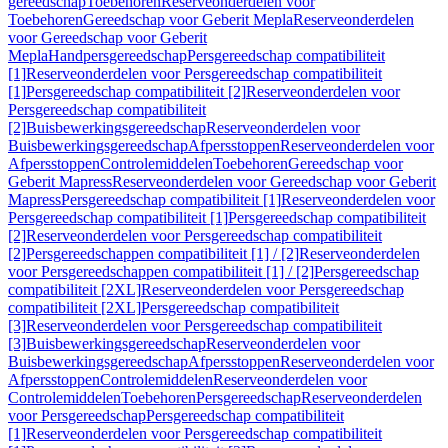
gereedschap
Toebehoren
Reserveonderdelen voor
Toebehoren
Gereedschap voor Geberit Mepla
Reserveonderdelen
voor Gereedschap voor Geberit
Mepla
Handpersgereedschap
Persgereedschap compatibiliteit
[1]
Reserveonderdelen voor Persgereedschap compatibiliteit
[1]
Persgereedschap compatibiliteit [2]
Reserveonderdelen voor
Persgereedschap compatibiliteit
[2]
Buisbewerkingsgereedschap
Reserveonderdelen voor
Buisbewerkingsgereedschap
Afpersstoppen
Reserveonderdelen voor
Afpersstoppen
Controlemiddelen
Toebehoren
Gereedschap voor
Geberit Mapress
Reserveonderdelen voor Gereedschap voor Geberit
Mapress
Persgereedschap compatibiliteit [1]
Reserveonderdelen voor
Persgereedschap compatibiliteit [1]
Persgereedschap compatibiliteit
[2]
Reserveonderdelen voor Persgereedschap compatibiliteit
[2]
Persgereedschappen compatibiliteit [1] / [2]
Reserveonderdelen
voor Persgereedschappen compatibiliteit [1] / [2]
Persgereedschap
compatibiliteit [2XL]
Reserveonderdelen voor Persgereedschap
compatibiliteit [2XL]
Persgereedschap compatibiliteit
[3]
Reserveonderdelen voor Persgereedschap compatibiliteit
[3]
Buisbewerkingsgereedschap
Reserveonderdelen voor
Buisbewerkingsgereedschap
Afpersstoppen
Reserveonderdelen voor
Afpersstoppen
Controlemiddelen
Reserveonderdelen voor
Controlemiddelen
Toebehoren
Persgereedschap
Reserveonderdelen
voor Persgereedschap
Persgereedschap compatibiliteit
[1]
Reserveonderdelen voor Persgereedschap compatibiliteit