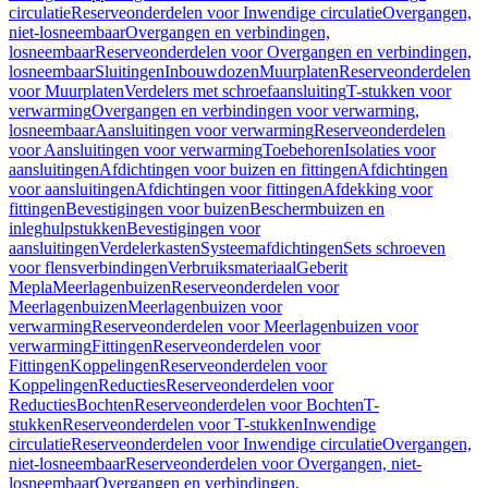
circulatie
Reserveonderdelen voor Inwendige circulatie
Overgangen,
niet-losneembaar
Overgangen en verbindingen,
losneembaar
Reserveonderdelen voor Overgangen en verbindingen,
losneembaar
Sluitingen
Inbouwdozen
Muurplaten
Reserveonderdelen
voor Muurplaten
Verdelers met schroefaansluiting
T-stukken voor
verwarming
Overgangen en verbindingen voor verwarming,
losneembaar
Aansluitingen voor verwarming
Reserveonderdelen
voor Aansluitingen voor verwarming
Toebehoren
Isolaties voor
aansluitingen
Afdichtingen voor buizen en fittingen
Afdichtingen
voor aansluitingen
Afdichtingen voor fittingen
Afdekking voor
fittingen
Bevestigingen voor buizen
Beschermbuizen en
inleghulpstukken
Bevestigingen voor
aansluitingen
Verdelerkasten
Systeemafdichtingen
Sets schroeven
voor flensverbindingen
Verbruiksmateriaal
Geberit
Mepla
Meerlagenbuizen
Reserveonderdelen voor
Meerlagenbuizen
Meerlagenbuizen voor
verwarming
Reserveonderdelen voor Meerlagenbuizen voor
verwarming
Fittingen
Reserveonderdelen voor
Fittingen
Koppelingen
Reserveonderdelen voor
Koppelingen
Reducties
Reserveonderdelen voor
Reducties
Bochten
Reserveonderdelen voor Bochten
T-
stukken
Reserveonderdelen voor T-stukken
Inwendige
circulatie
Reserveonderdelen voor Inwendige circulatie
Overgangen,
niet-losneembaar
Reserveonderdelen voor Overgangen, niet-
losneembaar
Overgangen en verbindingen,