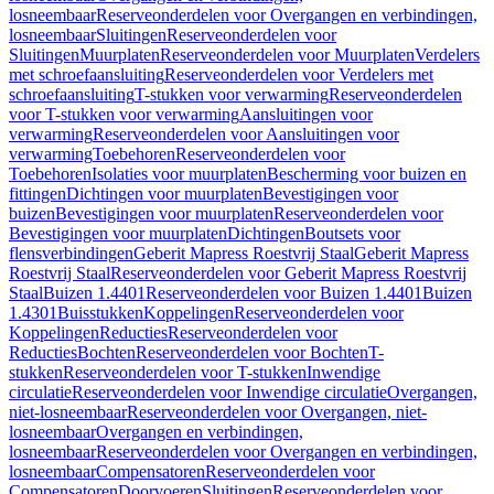
losneembaar
Reserveonderdelen voor Overgangen en verbindingen,
losneembaar
Sluitingen
Reserveonderdelen voor
Sluitingen
Muurplaten
Reserveonderdelen voor Muurplaten
Verdelers
met schroefaansluiting
Reserveonderdelen voor Verdelers met
schroefaansluiting
T-stukken voor verwarming
Reserveonderdelen
voor T-stukken voor verwarming
Aansluitingen voor
verwarming
Reserveonderdelen voor Aansluitingen voor
verwarming
Toebehoren
Reserveonderdelen voor
Toebehoren
Isolaties voor muurplaten
Bescherming voor buizen en
fittingen
Dichtingen voor muurplaten
Bevestigingen voor
buizen
Bevestigingen voor muurplaten
Reserveonderdelen voor
Bevestigingen voor muurplaten
Dichtingen
Boutsets voor
flensverbindingen
Geberit Mapress Roestvrij Staal
Geberit Mapress
Roestvrij Staal
Reserveonderdelen voor Geberit Mapress Roestvrij
Staal
Buizen 1.4401
Reserveonderdelen voor Buizen 1.4401
Buizen
1.4301
Buisstukken
Koppelingen
Reserveonderdelen voor
Koppelingen
Reducties
Reserveonderdelen voor
Reducties
Bochten
Reserveonderdelen voor Bochten
T-
stukken
Reserveonderdelen voor T-stukken
Inwendige
circulatie
Reserveonderdelen voor Inwendige circulatie
Overgangen,
niet-losneembaar
Reserveonderdelen voor Overgangen, niet-
losneembaar
Overgangen en verbindingen,
losneembaar
Reserveonderdelen voor Overgangen en verbindingen,
losneembaar
Compensatoren
Reserveonderdelen voor
Compensatoren
Doorvoeren
Sluitingen
Reserveonderdelen voor