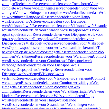
zittingen
Toebehoren
Reserveonderdelen voor Toebehoren
Voor
complete wc's
Voor wc-zittingen
Reserveonderdelen voor Voor wc-
zittingen
Voor wc-zittingen en complete wc's
Verbruiksmateriaal
Wc's
en wc-zittingen
Hang-wc's
Reserveonderdelen voor Hang-
wc's
Diepspoel-wc's
Reserveonderdelen voor Diepspoel-
wc's
Vlakspoel-wc's
Reserveonderdelen voor Vlakspoel-wc's
Staande
wc's
Reserveonderdelen voor Staande wc's
Diepspoel-wc’s voor
opzet spoelreservoir
Reserveonderdelen voor Diepspoel-wc’s voor
opzet spoelreservoir
Diepspoel-wc's
Reserveonderdelen voor
Diepspoel-wc's
Vlakspoel-wc's
Reserveonderdelen voor Vlakspoel-
wc's
Opbouwspoelreservoirs voor wc's, van sanitaire keramiek
Te
bevestigen op de wc-pot
Wc-zittingen
Reserveonderdelen voor Wc-
zittingen
Wc-zittingen
Reserveonderdelen voor Wc-zittingen
Comfort-
wc's
Reserveonderdelen voor Comfort-wc's
Diepspoel-wc’s
verhoogd
Reserveonderdelen voor Diepspoel-wc’s
verhoogd
Diepspoel-wc's verlengd
Reserveonderdelen voor
Diepspoel-wc's verlengd
Vlakspoel-wc’s
verlengd
Reserveonderdelen voor Vlakspoel-wc’s verlengd
Comfort
wc-zittingen
Reserveonderdelen voor Comfort wc-zittingen
Wc-
zittingen
Reserveonderdelen voor Wc-zittingen
Wc-
zittingsringen
Reserveonderdelen voor Wc-zittingsringen
Wc’s voor
kinderen
Reserveonderdelen voor Wc’s voor kinderen
Hang-
wc's
Reserveonderdelen voor Hang-wc's
Staande
wc's
Reserveonderdelen voor Staande wc's
Wc-zittingen voor
kinderen
Reserveonderdelen voor Wc-zittingen voor kinderen
Wc-