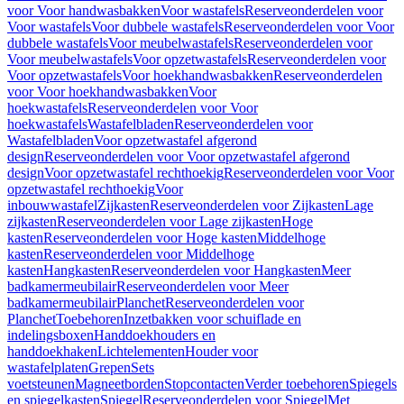
voor Voor handwasbakken
Voor wastafels
Reserveonderdelen voor
Voor wastafels
Voor dubbele wastafels
Reserveonderdelen voor Voor
dubbele wastafels
Voor meubelwastafels
Reserveonderdelen voor
Voor meubelwastafels
Voor opzetwastafels
Reserveonderdelen voor
Voor opzetwastafels
Voor hoekhandwasbakken
Reserveonderdelen
voor Voor hoekhandwasbakken
Voor
hoekwastafels
Reserveonderdelen voor Voor
hoekwastafels
Wastafelbladen
Reserveonderdelen voor
Wastafelbladen
Voor opzetwastafel afgerond
design
Reserveonderdelen voor Voor opzetwastafel afgerond
design
Voor opzetwastafel rechthoekig
Reserveonderdelen voor Voor
opzetwastafel rechthoekig
Voor
inbouwwastafel
Zijkasten
Reserveonderdelen voor Zijkasten
Lage
zijkasten
Reserveonderdelen voor Lage zijkasten
Hoge
kasten
Reserveonderdelen voor Hoge kasten
Middelhoge
kasten
Reserveonderdelen voor Middelhoge
kasten
Hangkasten
Reserveonderdelen voor Hangkasten
Meer
badkamermeubilair
Reserveonderdelen voor Meer
badkamermeubilair
Planchet
Reserveonderdelen voor
Planchet
Toebehoren
Inzetbakken voor schuiflade en
indelingsboxen
Handdoekhouders en
handdoekhaken
Lichtelementen
Houder voor
wastafelplaten
Grepen
Sets
voetsteunen
Magneetborden
Stopcontacten
Verder toebehoren
Spiegels
en spiegelkasten
Spiegel
Reserveonderdelen voor Spiegel
Met