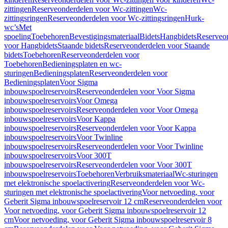
zittingen
Reserveonderdelen voor Wc-zittingen
Wc-
zittingsringen
Reserveonderdelen voor Wc-zittingsringen
Hurk-
wc’s
Met
spoeling
Toebehoren
Bevestigingsmateriaal
Bidets
Hangbidets
Reserveo
voor Hangbidets
Staande bidets
Reserveonderdelen voor Staande
bidets
Toebehoren
Reserveonderdelen voor
Toebehoren
Bedieningsplaten en wc-
sturingen
Bedieningsplaten
Reserveonderdelen voor
Bedieningsplaten
Voor Sigma
inbouwspoelreservoirs
Reserveonderdelen voor Voor Sigma
inbouwspoelreservoirs
Voor Omega
inbouwspoelreservoirs
Reserveonderdelen voor Voor Omega
inbouwspoelreservoirs
Voor Kappa
inbouwspoelreservoirs
Reserveonderdelen voor Voor Kappa
inbouwspoelreservoirs
Voor Twinline
inbouwspoelreservoirs
Reserveonderdelen voor Voor Twinline
inbouwspoelreservoirs
Voor 300T
inbouwspoelreservoirs
Reserveonderdelen voor Voor 300T
inbouwspoelreservoirs
Toebehoren
Verbruiksmateriaal
Wc-sturingen
met elektronische spoelactivering
Reserveonderdelen voor Wc-
sturingen met elektronische spoelactivering
Voor netvoeding, voor
Geberit Sigma inbouwspoelreservoir 12 cm
Reserveonderdelen voor
Voor netvoeding, voor Geberit Sigma inbouwspoelreservoir 12
cm
Voor netvoeding, voor Geberit Sigma inbouwspoelreservoir 8