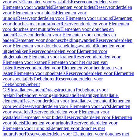
voor wc's
Elementen voor wastafels
Reserveonderdelen voor
Elementen voor wastafels
Elementen voor bidets
Reserveonderdelen
voor Elementen voor bidets
Elementen voor
urinoirs
Reserveonderdelen voor Elementen voor urinoirs
Elementen
voor douches met muurafvoer
Reserveonderdelen voor Elementen
voor douches met muurafvoer
Elementen voor douches en
baden
Reserveonderdelen voor Elementen voor douches en
baden
Elementen voor douchescheidingswanden
Reserveonderdelen
voor Elementen voor douchescheidingswanden
Elementen voor
uitgietbakken
Reserveonderdelen voor Elementen voor
uitgietbakken
Elementen voor kranen
Reserveonderdelen voor
Elementen voor kranen
Elementen voor het dragen van
lasten
Reserveonderdelen voor Elementen voor het dragen van
lasten
Elementen voor spoeltafels
Reserveonderdelen voor Elementen
voor spoeltafels
Toebehoren
Reserveonderdelen voor
Toebehoren
Geberit
GIS
Installatiewanden
Draagstructuren
Toebehoren voor
prefab
Toebehoren voor geluidsisolatie
Beplatingen
Installatie-
elementen
Reserveonderdelen voor Installatie-elementen
Elementen
voor wc's
Reserveonderdelen voor Elementen voor wc's
Elementen
voor wastafels
Reserveonderdelen voor Elementen voor
wastafels
Elementen voor bidets
Reserveonderdelen voor Elementen
voor bidets
Elementen voor urinoirs
Reserveonderdelen voor
Elementen voor urinoirs
Elementen voor douches met
muurafvoer
Reserveonderdelen voor Elementen voor douches met