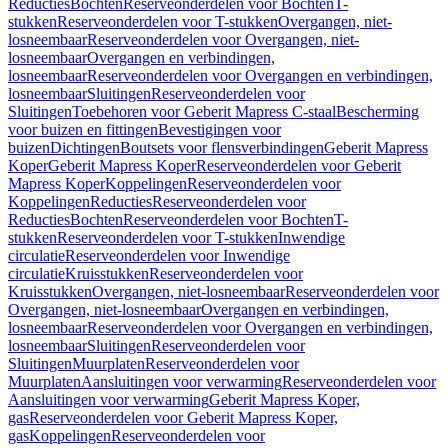
Reducties
Bochten
Reserveonderdelen voor Bochten
T-
stukken
Reserveonderdelen voor T-stukken
Overgangen, niet-
losneembaar
Reserveonderdelen voor Overgangen, niet-
losneembaar
Overgangen en verbindingen,
losneembaar
Reserveonderdelen voor Overgangen en verbindingen,
losneembaar
Sluitingen
Reserveonderdelen voor
Sluitingen
Toebehoren voor Geberit Mapress C-staal
Bescherming
voor buizen en fittingen
Bevestigingen voor
buizen
Dichtingen
Boutsets voor flensverbindingen
Geberit Mapress
Koper
Geberit Mapress Koper
Reserveonderdelen voor Geberit
Mapress Koper
Koppelingen
Reserveonderdelen voor
Koppelingen
Reducties
Reserveonderdelen voor
Reducties
Bochten
Reserveonderdelen voor Bochten
T-
stukken
Reserveonderdelen voor T-stukken
Inwendige
circulatie
Reserveonderdelen voor Inwendige
circulatie
Kruisstukken
Reserveonderdelen voor
Kruisstukken
Overgangen, niet-losneembaar
Reserveonderdelen voor
Overgangen, niet-losneembaar
Overgangen en verbindingen,
losneembaar
Reserveonderdelen voor Overgangen en verbindingen,
losneembaar
Sluitingen
Reserveonderdelen voor
Sluitingen
Muurplaten
Reserveonderdelen voor
Muurplaten
Aansluitingen voor verwarming
Reserveonderdelen voor
Aansluitingen voor verwarming
Geberit Mapress Koper,
gas
Reserveonderdelen voor Geberit Mapress Koper,
gas
Koppelingen
Reserveonderdelen voor