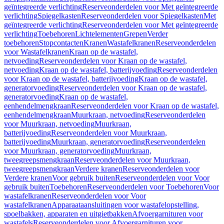
geïntegreerde verlichting
Reserveonderdelen voor Met geïntegreerde
verlichting
Spiegelkasten
Reserveonderdelen voor Spiegelkasten
Met
geïntegreerde verlichting
Reserveonderdelen voor Met geïntegreerde
verlichting
Toebehoren
Lichtelementen
Grepen
Verder
toebehoren
Stopcontacten
Kranen
Wastafelkranen
Reserveonderdelen
voor Wastafelkranen
Kraan op de wastafel,
netvoeding
Reserveonderdelen voor Kraan op de wastafel,
netvoeding
Kraan op de wastafel, batterijvoeding
Reserveonderdelen
voor Kraan op de wastafel, batterijvoeding
Kraan op de wastafel,
generatorvoeding
Reserveonderdelen voor Kraan op de wastafel,
generatorvoeding
Kraan op de wastafel,
eenhendelmengkraan
Reserveonderdelen voor Kraan op de wastafel,
eenhendelmengkraan
Muurkraan, netvoeding
Reserveonderdelen
voor Muurkraan, netvoeding
Muurkraan,
batterijvoeding
Reserveonderdelen voor Muurkraan,
batterijvoeding
Muurkraan, generatorvoeding
Reserveonderdelen
voor Muurkraan, generatorvoeding
Muurkraan,
tweegreepsmengkraan
Reserveonderdelen voor Muurkraan,
tweegreepsmengkraan
Verdere kranen
Reserveonderdelen voor
Verdere kranen
Voor gebruik buiten
Reserveonderdelen voor Voor
gebruik buiten
Toebehoren
Reserveonderdelen voor Toebehoren
Voor
wastafelkranen
Reserveonderdelen voor Voor
wastafelkranen
Apparaataansluitingen voor wastafelopstelling,
spoelbakken, apparaten en uitgietbakken
Afvoergarnituren voor
wastafels
Reserveonderdelen voor Afvoergarnituren voor