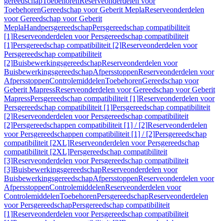
gereedschap
Toebehoren
Reserveonderdelen voor
Toebehoren
Gereedschap voor Geberit Mepla
Reserveonderdelen
voor Gereedschap voor Geberit
Mepla
Handpersgereedschap
Persgereedschap compatibiliteit
[1]
Reserveonderdelen voor Persgereedschap compatibiliteit
[1]
Persgereedschap compatibiliteit [2]
Reserveonderdelen voor
Persgereedschap compatibiliteit
[2]
Buisbewerkingsgereedschap
Reserveonderdelen voor
Buisbewerkingsgereedschap
Afpersstoppen
Reserveonderdelen voor
Afpersstoppen
Controlemiddelen
Toebehoren
Gereedschap voor
Geberit Mapress
Reserveonderdelen voor Gereedschap voor Geberit
Mapress
Persgereedschap compatibiliteit [1]
Reserveonderdelen voor
Persgereedschap compatibiliteit [1]
Persgereedschap compatibiliteit
[2]
Reserveonderdelen voor Persgereedschap compatibiliteit
[2]
Persgereedschappen compatibiliteit [1] / [2]
Reserveonderdelen
voor Persgereedschappen compatibiliteit [1] / [2]
Persgereedschap
compatibiliteit [2XL]
Reserveonderdelen voor Persgereedschap
compatibiliteit [2XL]
Persgereedschap compatibiliteit
[3]
Reserveonderdelen voor Persgereedschap compatibiliteit
[3]
Buisbewerkingsgereedschap
Reserveonderdelen voor
Buisbewerkingsgereedschap
Afpersstoppen
Reserveonderdelen voor
Afpersstoppen
Controlemiddelen
Reserveonderdelen voor
Controlemiddelen
Toebehoren
Persgereedschap
Reserveonderdelen
voor Persgereedschap
Persgereedschap compatibiliteit
[1]
Reserveonderdelen voor Persgereedschap compatibiliteit