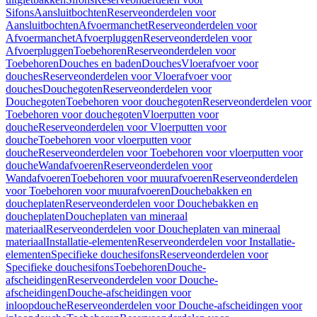
Sifons
Aansluitbochten
Reserveonderdelen voor
Aansluitbochten
Afvoermanchet
Reserveonderdelen voor
Afvoermanchet
Afvoerpluggen
Reserveonderdelen voor
Afvoerpluggen
Toebehoren
Reserveonderdelen voor
Toebehoren
Douches en baden
Douches
Vloerafvoer voor
douches
Reserveonderdelen voor Vloerafvoer voor
douches
Douchegoten
Reserveonderdelen voor
Douchegoten
Toebehoren voor douchegoten
Reserveonderdelen voor
Toebehoren voor douchegoten
Vloerputten voor
douche
Reserveonderdelen voor Vloerputten voor
douche
Toebehoren voor vloerputten voor
douche
Reserveonderdelen voor Toebehoren voor vloerputten voor
douche
Wandafvoeren
Reserveonderdelen voor
Wandafvoeren
Toebehoren voor muurafvoeren
Reserveonderdelen
voor Toebehoren voor muurafvoeren
Douchebakken en
doucheplaten
Reserveonderdelen voor Douchebakken en
doucheplaten
Doucheplaten van mineraal
materiaal
Reserveonderdelen voor Doucheplaten van mineraal
materiaal
Installatie-elementen
Reserveonderdelen voor Installatie-
elementen
Specifieke douchesifons
Reserveonderdelen voor
Specifieke douchesifons
Toebehoren
Douche-
afscheidingen
Reserveonderdelen voor Douche-
afscheidingen
Douche-afscheidingen voor
inloopdouche
Reserveonderdelen voor Douche-afscheidingen voor