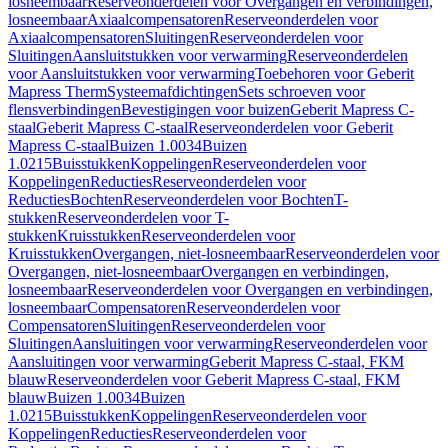
losneembaar
Reserveonderdelen voor Overgangen en verbindingen,
losneembaar
Axiaalcompensatoren
Reserveonderdelen voor
Axiaalcompensatoren
Sluitingen
Reserveonderdelen voor
Sluitingen
Aansluitstukken voor verwarming
Reserveonderdelen
voor Aansluitstukken voor verwarming
Toebehoren voor Geberit
Mapress Therm
Systeemafdichtingen
Sets schroeven voor
flensverbindingen
Bevestigingen voor buizen
Geberit Mapress C-
staal
Geberit Mapress C-staal
Reserveonderdelen voor Geberit
Mapress C-staal
Buizen 1.0034
Buizen
1.0215
Buisstukken
Koppelingen
Reserveonderdelen voor
Koppelingen
Reducties
Reserveonderdelen voor
Reducties
Bochten
Reserveonderdelen voor Bochten
T-
stukken
Reserveonderdelen voor T-
stukken
Kruisstukken
Reserveonderdelen voor
Kruisstukken
Overgangen, niet-losneembaar
Reserveonderdelen voor
Overgangen, niet-losneembaar
Overgangen en verbindingen,
losneembaar
Reserveonderdelen voor Overgangen en verbindingen,
losneembaar
Compensatoren
Reserveonderdelen voor
Compensatoren
Sluitingen
Reserveonderdelen voor
Sluitingen
Aansluitingen voor verwarming
Reserveonderdelen voor
Aansluitingen voor verwarming
Geberit Mapress C-staal, FKM
blauw
Reserveonderdelen voor Geberit Mapress C-staal, FKM
blauw
Buizen 1.0034
Buizen
1.0215
Buisstukken
Koppelingen
Reserveonderdelen voor
Koppelingen
Reducties
Reserveonderdelen voor