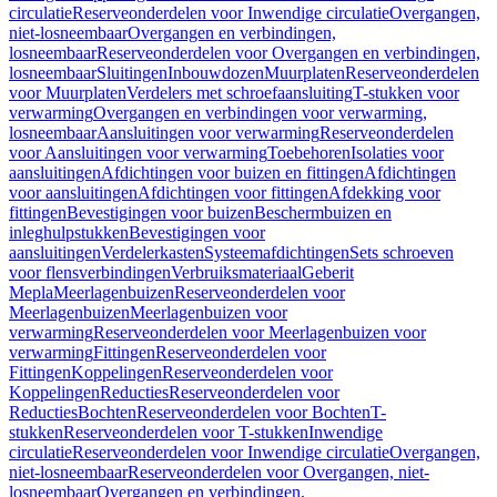
circulatie
Reserveonderdelen voor Inwendige circulatie
Overgangen,
niet-losneembaar
Overgangen en verbindingen,
losneembaar
Reserveonderdelen voor Overgangen en verbindingen,
losneembaar
Sluitingen
Inbouwdozen
Muurplaten
Reserveonderdelen
voor Muurplaten
Verdelers met schroefaansluiting
T-stukken voor
verwarming
Overgangen en verbindingen voor verwarming,
losneembaar
Aansluitingen voor verwarming
Reserveonderdelen
voor Aansluitingen voor verwarming
Toebehoren
Isolaties voor
aansluitingen
Afdichtingen voor buizen en fittingen
Afdichtingen
voor aansluitingen
Afdichtingen voor fittingen
Afdekking voor
fittingen
Bevestigingen voor buizen
Beschermbuizen en
inleghulpstukken
Bevestigingen voor
aansluitingen
Verdelerkasten
Systeemafdichtingen
Sets schroeven
voor flensverbindingen
Verbruiksmateriaal
Geberit
Mepla
Meerlagenbuizen
Reserveonderdelen voor
Meerlagenbuizen
Meerlagenbuizen voor
verwarming
Reserveonderdelen voor Meerlagenbuizen voor
verwarming
Fittingen
Reserveonderdelen voor
Fittingen
Koppelingen
Reserveonderdelen voor
Koppelingen
Reducties
Reserveonderdelen voor
Reducties
Bochten
Reserveonderdelen voor Bochten
T-
stukken
Reserveonderdelen voor T-stukken
Inwendige
circulatie
Reserveonderdelen voor Inwendige circulatie
Overgangen,
niet-losneembaar
Reserveonderdelen voor Overgangen, niet-
losneembaar
Overgangen en verbindingen,