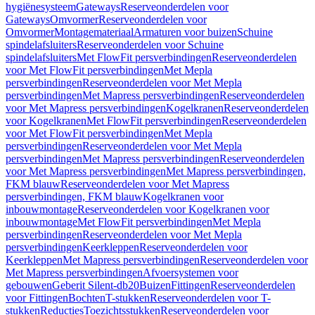
hygiënesysteem
Gateways
Reserveonderdelen voor
Gateways
Omvormer
Reserveonderdelen voor
Omvormer
Montagemateriaal
Armaturen voor buizen
Schuine
spindelafsluiters
Reserveonderdelen voor Schuine
spindelafsluiters
Met FlowFit persverbindingen
Reserveonderdelen
voor Met FlowFit persverbindingen
Met Mepla
persverbindingen
Reserveonderdelen voor Met Mepla
persverbindingen
Met Mapress persverbindingen
Reserveonderdelen
voor Met Mapress persverbindingen
Kogelkranen
Reserveonderdelen
voor Kogelkranen
Met FlowFit persverbindingen
Reserveonderdelen
voor Met FlowFit persverbindingen
Met Mepla
persverbindingen
Reserveonderdelen voor Met Mepla
persverbindingen
Met Mapress persverbindingen
Reserveonderdelen
voor Met Mapress persverbindingen
Met Mapress persverbindingen,
FKM blauw
Reserveonderdelen voor Met Mapress
persverbindingen, FKM blauw
Kogelkranen voor
inbouwmontage
Reserveonderdelen voor Kogelkranen voor
inbouwmontage
Met FlowFit persverbindingen
Met Mepla
persverbindingen
Reserveonderdelen voor Met Mepla
persverbindingen
Keerkleppen
Reserveonderdelen voor
Keerkleppen
Met Mapress persverbindingen
Reserveonderdelen voor
Met Mapress persverbindingen
Afvoersystemen voor
gebouwen
Geberit Silent-db20
Buizen
Fittingen
Reserveonderdelen
voor Fittingen
Bochten
T-stukken
Reserveonderdelen voor T-
stukken
Reducties
Toezichtsstukken
Reserveonderdelen voor