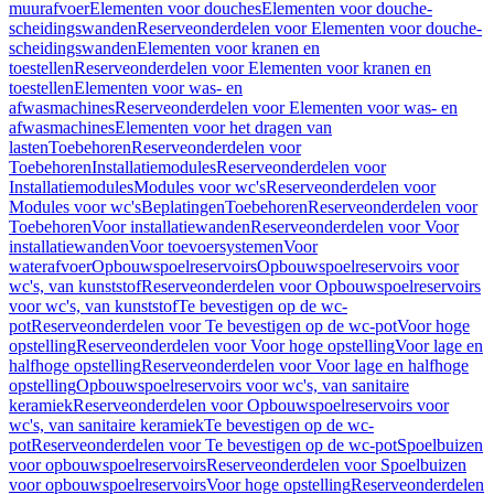
muurafvoer
Elementen voor douches
Elementen voor douche-
scheidingswanden
Reserveonderdelen voor Elementen voor douche-
scheidingswanden
Elementen voor kranen en
toestellen
Reserveonderdelen voor Elementen voor kranen en
toestellen
Elementen voor was- en
afwasmachines
Reserveonderdelen voor Elementen voor was- en
afwasmachines
Elementen voor het dragen van
lasten
Toebehoren
Reserveonderdelen voor
Toebehoren
Installatiemodules
Reserveonderdelen voor
Installatiemodules
Modules voor wc's
Reserveonderdelen voor
Modules voor wc's
Beplatingen
Toebehoren
Reserveonderdelen voor
Toebehoren
Voor installatiewanden
Reserveonderdelen voor Voor
installatiewanden
Voor toevoersystemen
Voor
waterafvoer
Opbouwspoelreservoirs
Opbouwspoelreservoirs voor
wc's, van kunststof
Reserveonderdelen voor Opbouwspoelreservoirs
voor wc's, van kunststof
Te bevestigen op de wc-
pot
Reserveonderdelen voor Te bevestigen op de wc-pot
Voor hoge
opstelling
Reserveonderdelen voor Voor hoge opstelling
Voor lage en
halfhoge opstelling
Reserveonderdelen voor Voor lage en halfhoge
opstelling
Opbouwspoelreservoirs voor wc's, van sanitaire
keramiek
Reserveonderdelen voor Opbouwspoelreservoirs voor
wc's, van sanitaire keramiek
Te bevestigen op de wc-
pot
Reserveonderdelen voor Te bevestigen op de wc-pot
Spoelbuizen
voor opbouwspoelreservoirs
Reserveonderdelen voor Spoelbuizen
voor opbouwspoelreservoirs
Voor hoge opstelling
Reserveonderdelen