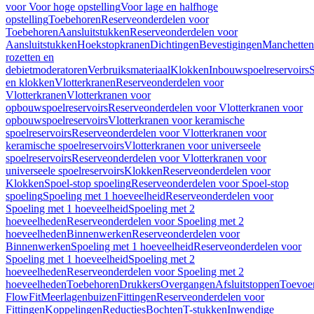
voor Voor hoge opstelling
Voor lage en halfhoge
opstelling
Toebehoren
Reserveonderdelen voor
Toebehoren
Aansluitstukken
Reserveonderdelen voor
Aansluitstukken
Hoekstopkranen
Dichtingen
Bevestigingen
Manchetten
rozetten en
debietmoderatoren
Verbruiksmateriaal
Klokken
Inbouwspoelreservoirs
en klokken
Vlotterkranen
Reserveonderdelen voor
Vlotterkranen
Vlotterkranen voor
opbouwspoelreservoirs
Reserveonderdelen voor Vlotterkranen voor
opbouwspoelreservoirs
Vlotterkranen voor keramische
spoelreservoirs
Reserveonderdelen voor Vlotterkranen voor
keramische spoelreservoirs
Vlotterkranen voor universeele
spoelreservoirs
Reserveonderdelen voor Vlotterkranen voor
universeele spoelreservoirs
Klokken
Reserveonderdelen voor
Klokken
Spoel-stop spoeling
Reserveonderdelen voor Spoel-stop
spoeling
Spoeling met 1 hoeveelheid
Reserveonderdelen voor
Spoeling met 1 hoeveelheid
Spoeling met 2
hoeveelheden
Reserveonderdelen voor Spoeling met 2
hoeveelheden
Binnenwerken
Reserveonderdelen voor
Binnenwerken
Spoeling met 1 hoeveelheid
Reserveonderdelen voor
Spoeling met 1 hoeveelheid
Spoeling met 2
hoeveelheden
Reserveonderdelen voor Spoeling met 2
hoeveelheden
Toebehoren
Drukkers
Overgangen
Afsluitstoppen
Toevoe
FlowFit
Meerlagenbuizen
Fittingen
Reserveonderdelen voor
Fittingen
Koppelingen
Reducties
Bochten
T-stukken
Inwendige