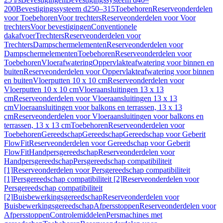
200
Bevestigingssysteem d250–315
Toebehoren
Reserveonderdelen
voor Toebehoren
Voor trechters
Reserveonderdelen voor Voor
trechters
Voor bevestigingen
Conventionele
dakafvoer
Trechters
Reserveonderdelen voor
Trechters
Dampschermelementen
Reserveonderdelen voor
Dampschermelementen
Toebehoren
Reserveonderdelen voor
Toebehoren
Vloerafwatering
Oppervlakteafwatering voor binnen en
buiten
Reserveonderdelen voor Oppervlakteafwatering voor binnen
en buiten
Vloerputten 10 x 10 cm
Reserveonderdelen voor
Vloerputten 10 x 10 cm
Vloeraansluitingen 13 x 13
cm
Reserveonderdelen voor Vloeraansluitingen 13 x 13
cm
Vloeraansluitingen voor balkons en terrassen, 13 x 13
cm
Reserveonderdelen voor Vloeraansluitingen voor balkons en
terrassen, 13 x 13 cm
Toebehoren
Reserveonderdelen voor
Toebehoren
Gereedschap
Gereedschap
Gereedschap voor Geberit
FlowFit
Reserveonderdelen voor Gereedschap voor Geberit
FlowFit
Handpersgereedschap
Reserveonderdelen voor
Handpersgereedschap
Persgereedschap compatibiliteit
[1]
Reserveonderdelen voor Persgereedschap compatibiliteit
[1]
Persgereedschap compatibiliteit [2]
Reserveonderdelen voor
Persgereedschap compatibiliteit
[2]
Buisbewerkingsgereedschap
Reserveonderdelen voor
Buisbewerkingsgereedschap
Afpersstoppen
Reserveonderdelen voor
Afpersstoppen
Controlemiddelen
Persmachines met