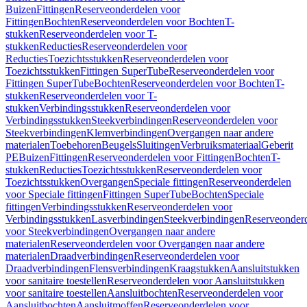
Buizen
Fittingen
Reserveonderdelen voor
Fittingen
Bochten
Reserveonderdelen voor Bochten
T-
stukken
Reserveonderdelen voor T-
stukken
Reducties
Reserveonderdelen voor
Reducties
Toezichtsstukken
Reserveonderdelen voor
Toezichtsstukken
Fittingen SuperTube
Reserveonderdelen voor
Fittingen SuperTube
Bochten
Reserveonderdelen voor Bochten
T-
stukken
Reserveonderdelen voor T-
stukken
Verbindingsstukken
Reserveonderdelen voor
Verbindingsstukken
Steekverbindingen
Reserveonderdelen voor
Steekverbindingen
Klemverbindingen
Overgangen naar andere
materialen
Toebehoren
Beugels
Sluitingen
Verbruiksmateriaal
Geberit
PE
Buizen
Fittingen
Reserveonderdelen voor Fittingen
Bochten
T-
stukken
Reducties
Toezichtsstukken
Reserveonderdelen voor
Toezichtsstukken
Overgangen
Speciale fittingen
Reserveonderdelen
voor Speciale fittingen
Fittingen SuperTube
Bochten
Speciale
fittingen
Verbindingsstukken
Reserveonderdelen voor
Verbindingsstukken
Lasverbindingen
Steekverbindingen
Reserveonder
voor Steekverbindingen
Overgangen naar andere
materialen
Reserveonderdelen voor Overgangen naar andere
materialen
Draadverbindingen
Reserveonderdelen voor
Draadverbindingen
Flensverbindingen
Kraagstukken
Aansluitstukken
voor sanitaire toestellen
Reserveonderdelen voor Aansluitstukken
voor sanitaire toestellen
Aansluitbochten
Reserveonderdelen voor
Aansluitbochten
Aansluitmoffen
Reserveonderdelen voor