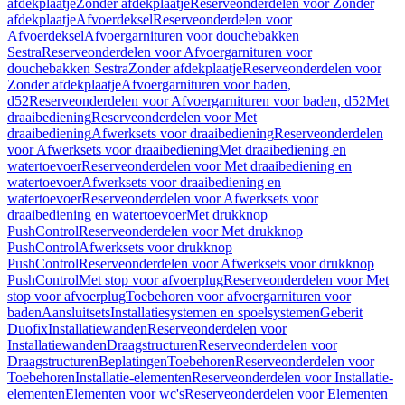
afdekplaatje
Zonder afdekplaatje
Reserveonderdelen voor Zonder
afdekplaatje
Afvoerdeksel
Reserveonderdelen voor
Afvoerdeksel
Afvoergarnituren voor douchebakken
Sestra
Reserveonderdelen voor Afvoergarnituren voor
douchebakken Sestra
Zonder afdekplaatje
Reserveonderdelen voor
Zonder afdekplaatje
Afvoergarnituren voor baden,
d52
Reserveonderdelen voor Afvoergarnituren voor baden, d52
Met
draaibediening
Reserveonderdelen voor Met
draaibediening
Afwerksets voor draaibediening
Reserveonderdelen
voor Afwerksets voor draaibediening
Met draaibediening en
watertoevoer
Reserveonderdelen voor Met draaibediening en
watertoevoer
Afwerksets voor draaibediening en
watertoevoer
Reserveonderdelen voor Afwerksets voor
draaibediening en watertoevoer
Met drukknop
PushControl
Reserveonderdelen voor Met drukknop
PushControl
Afwerksets voor drukknop
PushControl
Reserveonderdelen voor Afwerksets voor drukknop
PushControl
Met stop voor afvoerplug
Reserveonderdelen voor Met
stop voor afvoerplug
Toebehoren voor afvoergarnituren voor
baden
Aansluitsets
Installatiesystemen en spoelsystemen
Geberit
Duofix
Installatiewanden
Reserveonderdelen voor
Installatiewanden
Draagstructuren
Reserveonderdelen voor
Draagstructuren
Beplatingen
Toebehoren
Reserveonderdelen voor
Toebehoren
Installatie-elementen
Reserveonderdelen voor Installatie-
elementen
Elementen voor wc's
Reserveonderdelen voor Elementen