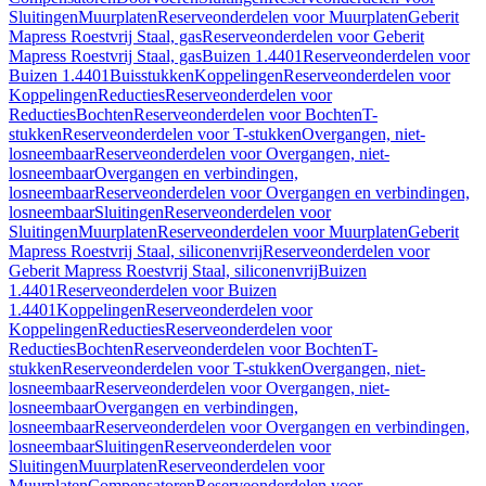
Sluitingen
Muurplaten
Reserveonderdelen voor Muurplaten
Geberit
Mapress Roestvrij Staal, gas
Reserveonderdelen voor Geberit
Mapress Roestvrij Staal, gas
Buizen 1.4401
Reserveonderdelen voor
Buizen 1.4401
Buisstukken
Koppelingen
Reserveonderdelen voor
Koppelingen
Reducties
Reserveonderdelen voor
Reducties
Bochten
Reserveonderdelen voor Bochten
T-
stukken
Reserveonderdelen voor T-stukken
Overgangen, niet-
losneembaar
Reserveonderdelen voor Overgangen, niet-
losneembaar
Overgangen en verbindingen,
losneembaar
Reserveonderdelen voor Overgangen en verbindingen,
losneembaar
Sluitingen
Reserveonderdelen voor
Sluitingen
Muurplaten
Reserveonderdelen voor Muurplaten
Geberit
Mapress Roestvrij Staal, siliconenvrij
Reserveonderdelen voor
Geberit Mapress Roestvrij Staal, siliconenvrij
Buizen
1.4401
Reserveonderdelen voor Buizen
1.4401
Koppelingen
Reserveonderdelen voor
Koppelingen
Reducties
Reserveonderdelen voor
Reducties
Bochten
Reserveonderdelen voor Bochten
T-
stukken
Reserveonderdelen voor T-stukken
Overgangen, niet-
losneembaar
Reserveonderdelen voor Overgangen, niet-
losneembaar
Overgangen en verbindingen,
losneembaar
Reserveonderdelen voor Overgangen en verbindingen,
losneembaar
Sluitingen
Reserveonderdelen voor
Sluitingen
Muurplaten
Reserveonderdelen voor
Muurplaten
Compensatoren
Reserveonderdelen voor