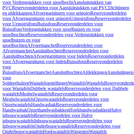
voor Verlengstukken voor spoelbocht
Aansluitstukken van
PVC
Reserveonderdelen voor Aansluitstukken van PVC
Dichtingen
en afdekkappen
Afvoergarnituren voor urinoirs
Reserveonderdelen
voor Afvoergarnituren voor urinoirs
Urinoirsifons
Reserveonderdelen
voor Urinoirsifons
Buissifons
Reserveonderdelen voor
Buissifons
Verlengstukken voor spoelbuizen en voor
spoelbochten
Reserveonderdelen voor Verlengstukken voor
spoelbuizen en voor
spoelbochten
Afvoermanchet
Reserveonderdelen voor
Afvoermanchet
Aansluitbochten
Reserveonderdelen voor
Aansluitbochten
Afvoergarnituren voor bidets
Reserveonderdelen
voor Afvoergarnituren voor bidets
Buissifons
Reserveonderdelen
voor
Buissifons
Afvoermanchet
Aansluitbochten
Afdekkingen
Aansluitingen
voor
Soldeerhulzen
Wastafelopstellingen
Wastafels
Wastafels
Reserveonderde
voor Wastafels
Dubbele wastafels
Reserveonderdelen voor Dubbele
wastafels
Meubelwastafels
Reserveonderdelen voor
Meubelwastafels
Opzetwastafels
Reserveonderdelen voor
Opzetwastafels
Handwasbak
Reserveonderdelen voor
Handwasbak
Opzethandwasbakken
Hoekhandwasbakken
Halve
inbouwwastafels
Reserveonderdelen voor Halve
inbouwwastafels
Inbouwwastafels
Reserveonderdelen voor
Inbouwwastafels
Onderbouwwastafels
Reserveonderdelen voor
Onderbouwwastafels
Hoekwastafels
Wasgoten
Wastafels