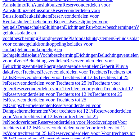
Aansluitmoffen
Aansluitbuizen
Reserveonderdelen voor
Aansluitbuizen
Buissifons
Reserveonderdelen voor
Buissifons
Reukafsluiters
Reserveonderdelen voor
Reukafsluiters
Toebehoren
Beugels
Bevestigingen voor
beugels
Draagschalen
Sluitingen
Dichtingen
Ruwbouwbeschermingen
V
geluidsisolatie en
vochtbescherming
Brandpreventie
Plafondafsluitsystemen
Geluidsisolat
voor contactgeluidsontkoppeling
Isolaties voor
contactgeluidsontkoppeling en
luchtgeluidsisolatie
Vochtbescherming
Dichtingen
Beluchtingsventielen
voor afvoer
Beluchtingsventielen
Reserveonderdelen voor
Beluchtingsventielen
Energiebesparende ventielen
Geberit Pluvia
dakafvoer
Trechters
Reserveonderdelen voor Trechters
Trechters tot
12 l/s
Reserveonderdelen voor Trechters tot 12 l/s
Trechters tot 25
l/s
Reserveonderdelen voor Trechters tot 25 l/s
Trechters voor
goten
Reserveonderdelen voor Trechters voor goten
Trechters tot 12
l/s
Reserveonderdelen voor Trechters tot 12 l/s
Trechters tot 25
l/s
Reserveonderdelen voor Trechters tot 25
l/s
Dampschermelementen
Reserveonderdelen voor
Dampschermelementen
Voor trechters tot 12 l/s
Reserveonderdelen
voor Voor trechters tot 12 l/s
Voor trechters tot 25
l/s
Noodoverlopen
Reserveonderdelen voor Noodoverlopen
Voor
trechters tot 12 l/s
Reserveonderdelen voor Voor trechters tot 12
l/s
Voor trechters tot 25 l/s
Reserveonderdelen voor Voor trechters tot
25 l/s
Bevestigingen
Bevestigingssysteem d40–