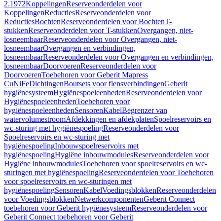
2.1972
Koppelingen
Reserveonderdelen voor
Koppelingen
Reducties
Reserveonderdelen voor
Reducties
Bochten
Reserveonderdelen voor Bochten
T-
stukken
Reserveonderdelen voor T-stukken
Overgangen, niet-
losneembaar
Reserveonderdelen voor Overgangen, niet-
losneembaar
Overgangen en verbindingen,
losneembaar
Reserveonderdelen voor Overgangen en verbindingen,
losneembaar
Doorvoeren
Reserveonderdelen voor
Doorvoeren
Toebehoren voor Geberit Mapress
CuNiFe
Dichtingen
Boutsets voor flensverbindingen
Geberit
hygiënesysteem
Hygiënespoeleenheden
Reserveonderdelen voor
Hygiënespoeleenheden
Toebehoren voor
hygiënespoeleenheden
Sensoren
Kabel
Begrenzer van
watervolumestroom
Afdekkingen en afdekplaten
Spoelreservoirs en
wc-sturing met hygiënespoeling
Reserveonderdelen voor
Spoelreservoirs en wc-sturing met
hygiënespoeling
Inbouwspoelreservoirs met
hygiënespoeling
Hygiëne inbouwmodules
Reserveonderdelen voor
Hygiëne inbouwmodules
Toebehoren voor spoelreservoirs en wc-
sturingen met hygiënespoeling
Reserveonderdelen voor Toebehoren
voor spoelreservoirs en wc-sturingen met
hygiënespoeling
Sensoren
Kabel
Voedingsblokken
Reserveonderdelen
voor Voedingsblokken
Netwerkcomponenten
Geberit Connect
toebehoren voor Geberit hygiënesysteem
Reserveonderdelen voor
Geberit Connect toebehoren voor Geberit