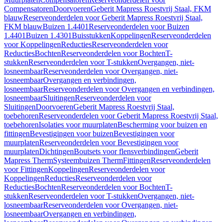
Compensatoren
Doorvoeren
Geberit Mapress Roestvrij Staal, FKM
blauw
Reserveonderdelen voor Geberit Mapress Roestvrij Staal,
FKM blauw
Buizen 1.4401
Reserveonderdelen voor Buizen
1.4401
Buizen 1.4301
Buisstukken
Koppelingen
Reserveonderdelen
voor Koppelingen
Reducties
Reserveonderdelen voor
Reducties
Bochten
Reserveonderdelen voor Bochten
T-
stukken
Reserveonderdelen voor T-stukken
Overgangen, niet-
losneembaar
Reserveonderdelen voor Overgangen, niet-
losneembaar
Overgangen en verbindingen,
losneembaar
Reserveonderdelen voor Overgangen en verbindingen,
losneembaar
Sluitingen
Reserveonderdelen voor
Sluitingen
Doorvoeren
Geberit Mapress Roestvrij Staal,
toebehoren
Reserveonderdelen voor Geberit Mapress Roestvrij Staal,
toebehoren
Isolaties voor muurplaten
Bescherming voor buizen en
fittingen
Bevestigingen voor buizen
Bevestigingen voor
muurplaten
Reserveonderdelen voor Bevestigingen voor
muurplaten
Dichtingen
Boutsets voor flensverbindingen
Geberit
Mapress Therm
Systeembuizen Therm
Fittingen
Reserveonderdelen
voor Fittingen
Koppelingen
Reserveonderdelen voor
Koppelingen
Reducties
Reserveonderdelen voor
Reducties
Bochten
Reserveonderdelen voor Bochten
T-
stukken
Reserveonderdelen voor T-stukken
Overgangen, niet-
losneembaar
Reserveonderdelen voor Overgangen, niet-
losneembaar
Overgangen en verbindingen,