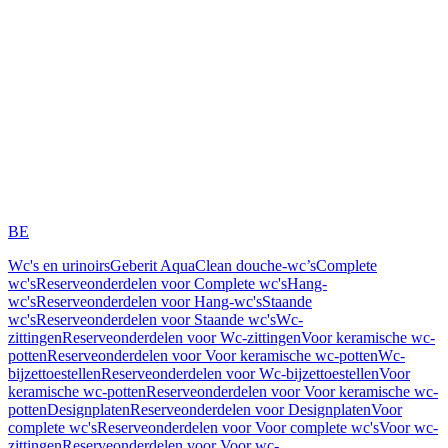
BE
Wc's en urinoirs
Geberit AquaClean douche-wc’s
Complete
wc's
Reserveonderdelen voor Complete wc's
Hang-
wc's
Reserveonderdelen voor Hang-wc's
Staande
wc's
Reserveonderdelen voor Staande wc's
Wc-
zittingen
Reserveonderdelen voor Wc-zittingen
Voor keramische wc-
potten
Reserveonderdelen voor Voor keramische wc-potten
Wc-
bijzettoestellen
Reserveonderdelen voor Wc-bijzettoestellen
Voor
keramische wc-potten
Reserveonderdelen voor Voor keramische wc-
potten
Designplaten
Reserveonderdelen voor Designplaten
Voor
complete wc's
Reserveonderdelen voor Voor complete wc's
Voor wc-
zittingen
Reserveonderdelen voor Voor wc-