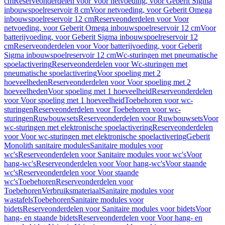
cm
Reserveonderdelen voor Voor netvoeding, voor Geberit Sigma
inbouwspoelreservoir 8 cm
Voor netvoeding, voor Geberit Omega
inbouwspoelreservoir 12 cm
Reserveonderdelen voor Voor
netvoeding, voor Geberit Omega inbouwspoelreservoir 12 cm
Voor
batterijvoeding, voor Geberit Sigma inbouwspoelreservoir 12
cm
Reserveonderdelen voor Voor batterijvoeding, voor Geberit
Sigma inbouwspoelreservoir 12 cm
Wc-sturingen met pneumatische
spoelactivering
Reserveonderdelen voor Wc-sturingen met
pneumatische spoelactivering
Voor spoeling met 2
hoeveelheden
Reserveonderdelen voor Voor spoeling met 2
hoeveelheden
Voor spoeling met 1 hoeveelheid
Reserveonderdelen
voor Voor spoeling met 1 hoeveelheid
Toebehoren voor wc-
sturingen
Reserveonderdelen voor Toebehoren voor wc-
sturingen
Ruwbouwsets
Reserveonderdelen voor Ruwbouwsets
Voor
wc-sturingen met elektronische spoelactivering
Reserveonderdelen
voor Voor wc-sturingen met elektronische spoelactivering
Geberit
Monolith sanitaire modules
Sanitaire modules voor
wc's
Reserveonderdelen voor Sanitaire modules voor wc's
Voor
hang-wc's
Reserveonderdelen voor Voor hang-wc's
Voor staande
wc's
Reserveonderdelen voor Voor staande
wc's
Toebehoren
Reserveonderdelen voor
Toebehoren
Verbruiksmateriaal
Sanitaire modules voor
wastafels
Toebehoren
Sanitaire modules voor
bidets
Reserveonderdelen voor Sanitaire modules voor bidets
Voor
hang- en staande bidets
Reserveonderdelen voor Voor hang- en