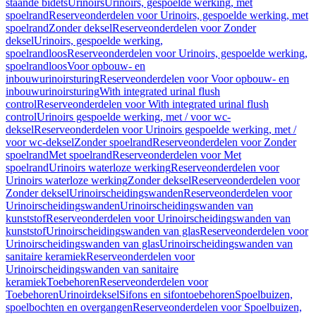
staande bidets
Urinoirs
Urinoirs, gespoelde werking, met
spoelrand
Reserveonderdelen voor Urinoirs, gespoelde werking, met
spoelrand
Zonder deksel
Reserveonderdelen voor Zonder
deksel
Urinoirs, gespoelde werking,
spoelrandloos
Reserveonderdelen voor Urinoirs, gespoelde werking,
spoelrandloos
Voor opbouw- en
inbouwurinoirsturing
Reserveonderdelen voor Voor opbouw- en
inbouwurinoirsturing
With integrated urinal flush
control
Reserveonderdelen voor With integrated urinal flush
control
Urinoirs gespoelde werking, met / voor wc-
deksel
Reserveonderdelen voor Urinoirs gespoelde werking, met /
voor wc-deksel
Zonder spoelrand
Reserveonderdelen voor Zonder
spoelrand
Met spoelrand
Reserveonderdelen voor Met
spoelrand
Urinoirs waterloze werking
Reserveonderdelen voor
Urinoirs waterloze werking
Zonder deksel
Reserveonderdelen voor
Zonder deksel
Urinoirscheidingswanden
Reserveonderdelen voor
Urinoirscheidingswanden
Urinoirscheidingswanden van
kunststof
Reserveonderdelen voor Urinoirscheidingswanden van
kunststof
Urinoirscheidingswanden van glas
Reserveonderdelen voor
Urinoirscheidingswanden van glas
Urinoirscheidingswanden van
sanitaire keramiek
Reserveonderdelen voor
Urinoirscheidingswanden van sanitaire
keramiek
Toebehoren
Reserveonderdelen voor
Toebehoren
Urinoirdeksel
Sifons en sifontoebehoren
Spoelbuizen,
spoelbochten en overgangen
Reserveonderdelen voor Spoelbuizen,