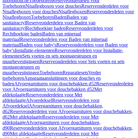
inloopdouche
Toebehoren
Reserveonderdelen voor
Toebehoren
Nisaflegboxen voor douches
Reserveonderdelen voor
Nisaflegboxen voor douches
Nisaflegboxen
Reserveonderdelen voor
Nisaflegboxen
Toebehoren
Baden
Baden van
sanitairacryl
Reserveonderdelen voor Baden van
sanitairacryl
Rechthoekige baden
Reserveonderdelen voor
Rechthoekige baden
Baden van mineraal
materiaal
Reserveonderdelen voor Baden van mineraal
materiaal
Baden voor baby's
Reserveonderdelen voor Baden voor
baby's
Installatie-elementen
Reserveonderdelen voor Installatie-
elementen
Sets voeten en sets montagesteunen en
muurbevestigingen
Reserveonderdelen voor Sets voeten en sets
montagesteunen en
muurbevestigingen
Toebehoren
Reparatiesets
Verder
toebehoren
Apparaataansluitingen voor douches en
baden
Afvoergarnituren voor douchebakken d52
Reserveonderdelen
voor Afvoergarnituren voor douchebakken d52
Met
afdekplaatje
Reserveonderdelen voor Met
afdekplaatje
Afvoerdeksel
Reserveonderdelen voor
Afvoerdeksel
Afvoergarnituren voor douchebakken,
d62
Reserveonderdelen voor Afvoergarnituren voor douchebakken,
d62
Met afdekplaatje
Reserveonderdelen voor Met
afdekplaatje
Afvoergarnituren voor douchebakken,
d90
Reserveonderdelen voor Afvoergarnituren voor douchebakken,
d90
Met afdekplaatje
Reserveonderdelen voor Met