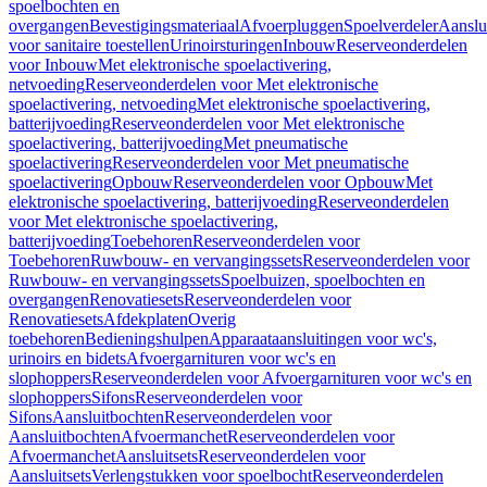
spoelbochten en
overgangen
Bevestigingsmateriaal
Afvoerpluggen
Spoelverdeler
Aanslu
voor sanitaire toestellen
Urinoirsturingen
Inbouw
Reserveonderdelen
voor Inbouw
Met elektronische spoelactivering,
netvoeding
Reserveonderdelen voor Met elektronische
spoelactivering, netvoeding
Met elektronische spoelactivering,
batterijvoeding
Reserveonderdelen voor Met elektronische
spoelactivering, batterijvoeding
Met pneumatische
spoelactivering
Reserveonderdelen voor Met pneumatische
spoelactivering
Opbouw
Reserveonderdelen voor Opbouw
Met
elektronische spoelactivering, batterijvoeding
Reserveonderdelen
voor Met elektronische spoelactivering,
batterijvoeding
Toebehoren
Reserveonderdelen voor
Toebehoren
Ruwbouw- en vervangingssets
Reserveonderdelen voor
Ruwbouw- en vervangingssets
Spoelbuizen, spoelbochten en
overgangen
Renovatiesets
Reserveonderdelen voor
Renovatiesets
Afdekplaten
Overig
toebehoren
Bedieningshulpen
Apparaataansluitingen voor wc's,
urinoirs en bidets
Afvoergarnituren voor wc's en
slophoppers
Reserveonderdelen voor Afvoergarnituren voor wc's en
slophoppers
Sifons
Reserveonderdelen voor
Sifons
Aansluitbochten
Reserveonderdelen voor
Aansluitbochten
Afvoermanchet
Reserveonderdelen voor
Afvoermanchet
Aansluitsets
Reserveonderdelen voor
Aansluitsets
Verlengstukken voor spoelbocht
Reserveonderdelen