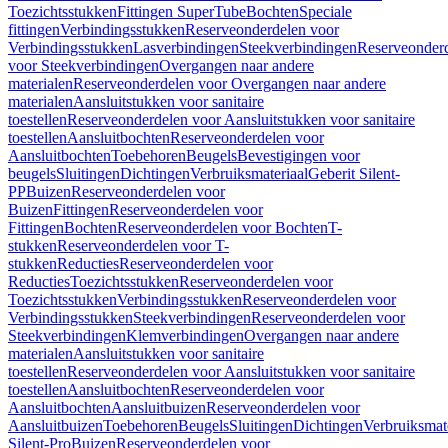
Toezichtsstukken
Fittingen SuperTube
Bochten
Speciale
fittingen
Verbindingsstukken
Reserveonderdelen voor
Verbindingsstukken
Lasverbindingen
Steekverbindingen
Reserveonder
voor Steekverbindingen
Overgangen naar andere
materialen
Reserveonderdelen voor Overgangen naar andere
materialen
Aansluitstukken voor sanitaire
toestellen
Reserveonderdelen voor Aansluitstukken voor sanitaire
toestellen
Aansluitbochten
Reserveonderdelen voor
Aansluitbochten
Toebehoren
Beugels
Bevestigingen voor
beugels
Sluitingen
Dichtingen
Verbruiksmateriaal
Geberit Silent-
PP
Buizen
Reserveonderdelen voor
Buizen
Fittingen
Reserveonderdelen voor
Fittingen
Bochten
Reserveonderdelen voor Bochten
T-
stukken
Reserveonderdelen voor T-
stukken
Reducties
Reserveonderdelen voor
Reducties
Toezichtsstukken
Reserveonderdelen voor
Toezichtsstukken
Verbindingsstukken
Reserveonderdelen voor
Verbindingsstukken
Steekverbindingen
Reserveonderdelen voor
Steekverbindingen
Klemverbindingen
Overgangen naar andere
materialen
Aansluitstukken voor sanitaire
toestellen
Reserveonderdelen voor Aansluitstukken voor sanitaire
toestellen
Aansluitbochten
Reserveonderdelen voor
Aansluitbochten
Aansluitbuizen
Reserveonderdelen voor
Aansluitbuizen
Toebehoren
Beugels
Sluitingen
Dichtingen
Verbruiksmat
Silent-Pro
Buizen
Reserveonderdelen voor