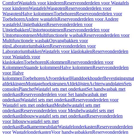
Comfort
Wastafels voor kinderen
Reserveonderdelen voor Wastafels
voor kinderen
Wastafels
Wasgoten
Reserveonderdelen voor
Wasgoten
Halve kolommen
Toebehoren
Reserveonderdelen voor
Toebehoren
Andere wastafels
Reserveonderdelen voor Andere
wastafels
Uitgietbakken
Reserveonderdelen voor
Uitgietbakken
Uitstortgootstenen
Reserveonderdelen voor
Uitstortgootstenen
Multifunctionele wasbak
Reserveonderdelen voor
Multifunctionele wasbak
Opvangbakken voor
gips
Laboratoriumbakken
Reserveonderdelen voor
Laboratoriumbakken
Wastafels voor klaslokalen
Reserveonderdelen
voor Wastafels voor
klaslokalen
Toebehoren
Kolommen
Reserveonderdelen voor
Kolommen
Staande kolommen
Halve kolommen
Reserveonderdelen
voor Halve
kolommen
Toebehoren
Afvoerdeksel
Handdoekhouder
Bevestigingsmat
afdekkingen
Montagehoeksteunen
Afdeklijsten
Achterwandplaten
Sets
consoles
Planchet
Wastafel sets met onderkast
Set handwasbak met
onderkast
Reserveonderdelen voor Set handwasbak met
onderkast
Wastafel sets met onderkast
Reserveonderdelen voor
Wastafel sets met onderkast
Meubelwastafel sets met
onderkast
Reserveonderdelen voor Meubelwastafel sets met
onderkast
Inbouwwastafel sets met onderkast
Reserveonderdelen
voor Inbouwwastafel sets met
onderkast
Badkamermeubilair
Wastafelonderkasten
Reserveonderdelen
voor Wastafelonderkasten
Voor handwasbakken
Reserveonderdelen