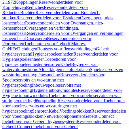
2.1972
Koppelingen
Reserveonderdelen voor
Koppelingen
Reducties
Reserveonderdelen voor
Reducties
Bochten
Reserveonderdelen voor Bochten
T-
stukken
Reserveonderdelen voor T-stukken
Overgangen, niet-
losneembaar
Reserveonderdelen voor Overgangen, niet-
losneembaar
Overgangen en verbindingen,
losneembaar
Reserveonderdelen voor Overgangen en verbindingen,
losneembaar
Doorvoeren
Reserveonderdelen voor
Doorvoeren
Toebehoren voor Geberit Mapress
CuNiFe
Dichtingen
Boutsets voor flensverbindingen
Geberit
hygiënesysteem
Hygiënespoeleenheden
Reserveonderdelen voor
Hygiënespoeleenheden
Toebehoren voor
hygiënespoeleenheden
Sensoren
Kabel
Begrenzer van
watervolumestroom
Afdekkingen en afdekplaten
Spoelreservoirs en
wc-sturing met hygiënespoeling
Reserveonderdelen voor
Spoelreservoirs en wc-sturing met
hygiënespoeling
Inbouwspoelreservoirs met
hygiënespoeling
Hygiëne inbouwmodules
Reserveonderdelen voor
Hygiëne inbouwmodules
Toebehoren voor spoelreservoirs en wc-
sturingen met hygiënespoeling
Reserveonderdelen voor Toebehoren
voor spoelreservoirs en wc-sturingen met
hygiënespoeling
Sensoren
Kabel
Voedingsblokken
Reserveonderdelen
voor Voedingsblokken
Netwerkcomponenten
Geberit Connect
toebehoren voor Geberit hygiënesysteem
Reserveonderdelen voor
Geberit Connect toebehoren voor Geberit