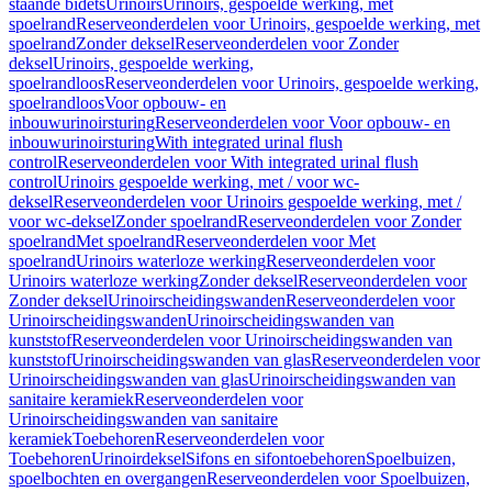
staande bidets
Urinoirs
Urinoirs, gespoelde werking, met
spoelrand
Reserveonderdelen voor Urinoirs, gespoelde werking, met
spoelrand
Zonder deksel
Reserveonderdelen voor Zonder
deksel
Urinoirs, gespoelde werking,
spoelrandloos
Reserveonderdelen voor Urinoirs, gespoelde werking,
spoelrandloos
Voor opbouw- en
inbouwurinoirsturing
Reserveonderdelen voor Voor opbouw- en
inbouwurinoirsturing
With integrated urinal flush
control
Reserveonderdelen voor With integrated urinal flush
control
Urinoirs gespoelde werking, met / voor wc-
deksel
Reserveonderdelen voor Urinoirs gespoelde werking, met /
voor wc-deksel
Zonder spoelrand
Reserveonderdelen voor Zonder
spoelrand
Met spoelrand
Reserveonderdelen voor Met
spoelrand
Urinoirs waterloze werking
Reserveonderdelen voor
Urinoirs waterloze werking
Zonder deksel
Reserveonderdelen voor
Zonder deksel
Urinoirscheidingswanden
Reserveonderdelen voor
Urinoirscheidingswanden
Urinoirscheidingswanden van
kunststof
Reserveonderdelen voor Urinoirscheidingswanden van
kunststof
Urinoirscheidingswanden van glas
Reserveonderdelen voor
Urinoirscheidingswanden van glas
Urinoirscheidingswanden van
sanitaire keramiek
Reserveonderdelen voor
Urinoirscheidingswanden van sanitaire
keramiek
Toebehoren
Reserveonderdelen voor
Toebehoren
Urinoirdeksel
Sifons en sifontoebehoren
Spoelbuizen,
spoelbochten en overgangen
Reserveonderdelen voor Spoelbuizen,