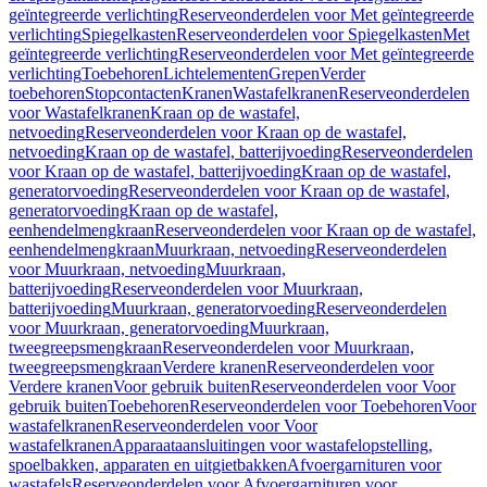
geïntegreerde verlichting
Reserveonderdelen voor Met geïntegreerde
verlichting
Spiegelkasten
Reserveonderdelen voor Spiegelkasten
Met
geïntegreerde verlichting
Reserveonderdelen voor Met geïntegreerde
verlichting
Toebehoren
Lichtelementen
Grepen
Verder
toebehoren
Stopcontacten
Kranen
Wastafelkranen
Reserveonderdelen
voor Wastafelkranen
Kraan op de wastafel,
netvoeding
Reserveonderdelen voor Kraan op de wastafel,
netvoeding
Kraan op de wastafel, batterijvoeding
Reserveonderdelen
voor Kraan op de wastafel, batterijvoeding
Kraan op de wastafel,
generatorvoeding
Reserveonderdelen voor Kraan op de wastafel,
generatorvoeding
Kraan op de wastafel,
eenhendelmengkraan
Reserveonderdelen voor Kraan op de wastafel,
eenhendelmengkraan
Muurkraan, netvoeding
Reserveonderdelen
voor Muurkraan, netvoeding
Muurkraan,
batterijvoeding
Reserveonderdelen voor Muurkraan,
batterijvoeding
Muurkraan, generatorvoeding
Reserveonderdelen
voor Muurkraan, generatorvoeding
Muurkraan,
tweegreepsmengkraan
Reserveonderdelen voor Muurkraan,
tweegreepsmengkraan
Verdere kranen
Reserveonderdelen voor
Verdere kranen
Voor gebruik buiten
Reserveonderdelen voor Voor
gebruik buiten
Toebehoren
Reserveonderdelen voor Toebehoren
Voor
wastafelkranen
Reserveonderdelen voor Voor
wastafelkranen
Apparaataansluitingen voor wastafelopstelling,
spoelbakken, apparaten en uitgietbakken
Afvoergarnituren voor
wastafels
Reserveonderdelen voor Afvoergarnituren voor