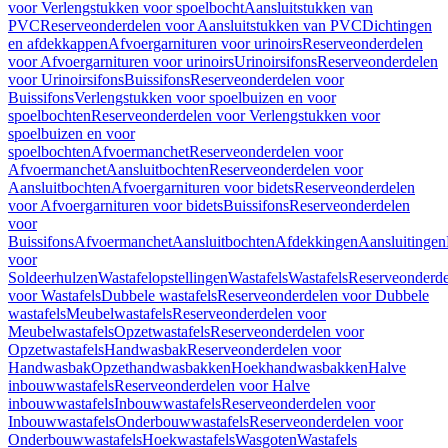
voor Verlengstukken voor spoelbocht
Aansluitstukken van
PVC
Reserveonderdelen voor Aansluitstukken van PVC
Dichtingen
en afdekkappen
Afvoergarnituren voor urinoirs
Reserveonderdelen
voor Afvoergarnituren voor urinoirs
Urinoirsifons
Reserveonderdelen
voor Urinoirsifons
Buissifons
Reserveonderdelen voor
Buissifons
Verlengstukken voor spoelbuizen en voor
spoelbochten
Reserveonderdelen voor Verlengstukken voor
spoelbuizen en voor
spoelbochten
Afvoermanchet
Reserveonderdelen voor
Afvoermanchet
Aansluitbochten
Reserveonderdelen voor
Aansluitbochten
Afvoergarnituren voor bidets
Reserveonderdelen
voor Afvoergarnituren voor bidets
Buissifons
Reserveonderdelen
voor
Buissifons
Afvoermanchet
Aansluitbochten
Afdekkingen
Aansluitingen
voor
Soldeerhulzen
Wastafelopstellingen
Wastafels
Wastafels
Reserveonderde
voor Wastafels
Dubbele wastafels
Reserveonderdelen voor Dubbele
wastafels
Meubelwastafels
Reserveonderdelen voor
Meubelwastafels
Opzetwastafels
Reserveonderdelen voor
Opzetwastafels
Handwasbak
Reserveonderdelen voor
Handwasbak
Opzethandwasbakken
Hoekhandwasbakken
Halve
inbouwwastafels
Reserveonderdelen voor Halve
inbouwwastafels
Inbouwwastafels
Reserveonderdelen voor
Inbouwwastafels
Onderbouwwastafels
Reserveonderdelen voor
Onderbouwwastafels
Hoekwastafels
Wasgoten
Wastafels