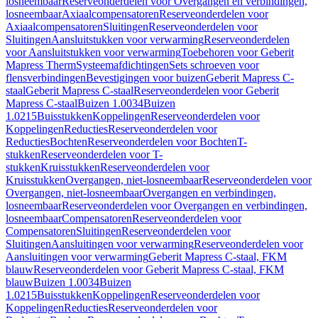
losneembaar
Reserveonderdelen voor Overgangen en verbindingen,
losneembaar
Axiaalcompensatoren
Reserveonderdelen voor
Axiaalcompensatoren
Sluitingen
Reserveonderdelen voor
Sluitingen
Aansluitstukken voor verwarming
Reserveonderdelen
voor Aansluitstukken voor verwarming
Toebehoren voor Geberit
Mapress Therm
Systeemafdichtingen
Sets schroeven voor
flensverbindingen
Bevestigingen voor buizen
Geberit Mapress C-
staal
Geberit Mapress C-staal
Reserveonderdelen voor Geberit
Mapress C-staal
Buizen 1.0034
Buizen
1.0215
Buisstukken
Koppelingen
Reserveonderdelen voor
Koppelingen
Reducties
Reserveonderdelen voor
Reducties
Bochten
Reserveonderdelen voor Bochten
T-
stukken
Reserveonderdelen voor T-
stukken
Kruisstukken
Reserveonderdelen voor
Kruisstukken
Overgangen, niet-losneembaar
Reserveonderdelen voor
Overgangen, niet-losneembaar
Overgangen en verbindingen,
losneembaar
Reserveonderdelen voor Overgangen en verbindingen,
losneembaar
Compensatoren
Reserveonderdelen voor
Compensatoren
Sluitingen
Reserveonderdelen voor
Sluitingen
Aansluitingen voor verwarming
Reserveonderdelen voor
Aansluitingen voor verwarming
Geberit Mapress C-staal, FKM
blauw
Reserveonderdelen voor Geberit Mapress C-staal, FKM
blauw
Buizen 1.0034
Buizen
1.0215
Buisstukken
Koppelingen
Reserveonderdelen voor
Koppelingen
Reducties
Reserveonderdelen voor