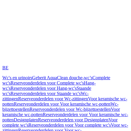
BE
Wc's en urinoirs
Geberit AquaClean douche-wc’s
Complete
wc's
Reserveonderdelen voor Complete wc's
Hang-
wc's
Reserveonderdelen voor Hang-wc's
Staande
wc's
Reserveonderdelen voor Staande wc's
Wc-
zittingen
Reserveonderdelen voor Wc-zittingen
Voor keramische wc-
potten
Reserveonderdelen voor Voor keramische wc-potten
Wc-
bijzettoestellen
Reserveonderdelen voor Wc-bijzettoestellen
Voor
keramische wc-potten
Reserveonderdelen voor Voor keramische wc-
potten
Designplaten
Reserveonderdelen voor Designplaten
Voor
complete wc's
Reserveonderdelen voor Voor complete wc's
Voor wc-
zittingen
Reserveonderdelen voor Voor wc-