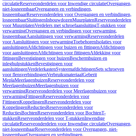
circulatie
Reserveonderdelen voor Inwendige circulatie
Overgangen,
niet-losneembaar
Overgangen en verbindingen,
losneembaar
Reserveonderdelen voor Overgangen en verbindingen,
losneembaar
Sluitingen
Inbouwdozen
Muurplaten
Reserveonderdelen
voor Muurplaten
Verdelers met schroefaansluiting
T-stukken voor
verwarming
Overgangen en verbindingen voor verwarming,
losneembaar
Aansluitingen voor verwarming
Reserveonderdelen
voor Aansluitingen voor verwarming
Toebehoren
Isolaties voor
aansluitingen
Afdichtingen voor buizen en fittingen
Afdichtingen
voor aansluitingen
Afdichtingen voor fittingen
Afdekking voor
fittingen
Bevestigingen voor buizen
Beschermbuizen en
inleghulpstukken
Bevestigingen voor
aansluitingen
Verdelerkasten
Systeemafdichtingen
Sets schroeven
voor flensverbindingen
Verbruiksmateriaal
Geberit
Mepla
Meerlagenbuizen
Reserveonderdelen voor
Meerlagenbuizen
Meerlagenbuizen voor
verwarming
Reserveonderdelen voor Meerlagenbuizen voor
verwarming
Fittingen
Reserveonderdelen voor
Fittingen
Koppelingen
Reserveonderdelen voor
Koppelingen
Reducties
Reserveonderdelen voor
Reducties
Bochten
Reserveonderdelen voor Bochten
T-
stukken
Reserveonderdelen voor T-stukken
Inwendige
circulatie
Reserveonderdelen voor Inwendige circulatie
Overgangen,
niet-losneembaar
Reserveonderdelen voor Overgangen, niet-
losneembaar
Overgangen en verbindingen,