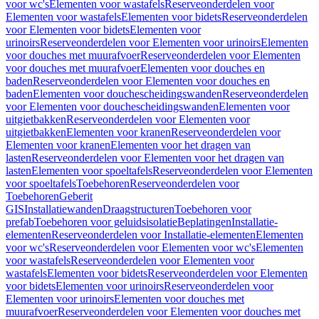
voor wc's
Elementen voor wastafels
Reserveonderdelen voor
Elementen voor wastafels
Elementen voor bidets
Reserveonderdelen
voor Elementen voor bidets
Elementen voor
urinoirs
Reserveonderdelen voor Elementen voor urinoirs
Elementen
voor douches met muurafvoer
Reserveonderdelen voor Elementen
voor douches met muurafvoer
Elementen voor douches en
baden
Reserveonderdelen voor Elementen voor douches en
baden
Elementen voor douchescheidingswanden
Reserveonderdelen
voor Elementen voor douchescheidingswanden
Elementen voor
uitgietbakken
Reserveonderdelen voor Elementen voor
uitgietbakken
Elementen voor kranen
Reserveonderdelen voor
Elementen voor kranen
Elementen voor het dragen van
lasten
Reserveonderdelen voor Elementen voor het dragen van
lasten
Elementen voor spoeltafels
Reserveonderdelen voor Elementen
voor spoeltafels
Toebehoren
Reserveonderdelen voor
Toebehoren
Geberit
GIS
Installatiewanden
Draagstructuren
Toebehoren voor
prefab
Toebehoren voor geluidsisolatie
Beplatingen
Installatie-
elementen
Reserveonderdelen voor Installatie-elementen
Elementen
voor wc's
Reserveonderdelen voor Elementen voor wc's
Elementen
voor wastafels
Reserveonderdelen voor Elementen voor
wastafels
Elementen voor bidets
Reserveonderdelen voor Elementen
voor bidets
Elementen voor urinoirs
Reserveonderdelen voor
Elementen voor urinoirs
Elementen voor douches met
muurafvoer
Reserveonderdelen voor Elementen voor douches met