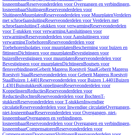
losneembaar
Reserveonderdelen voor Overgangen en verbindingen,
losneembaar
Sluitingen
Reserveonderdelen voor
Sluitingen
Muurplaten
Reserveonderdelen voor Muurplaten
Verdelers
met schroefaansluiting
Reserveonderdelen voor Verdelers met
schroefaansluiting
T-stukken voor verwarming
Reserveonderdelen
voor T-stukken voor verwarming
Aansluitingen voor
verwarming
Reserveonderdelen voor Aansluitingen voor
verwarming
Toebehoren
Reserveonderdelen voor
Toebehoren
Isolaties voor muurplaten
Bescherming voor buizen en
fittingen
Dichtingen voor muurplaten
Bevestigingen voor
buizen
Bevestigingen voor muurplaten
Reserveonderdelen voor
Bevestigingen voor muurplaten
Dichtingen
Boutsets voor
flensverbindingen
Geberit Mapress Roestvrij Staal
Geberit Mapress
Roestvrij Staal
Reserveonderdelen voor Geberit Mapress Roestvrij
Staal
Buizen 1.4401
Reserveonderdelen voor Buizen 1.4401
Buizen
1.4301
Buisstukken
Koppelingen
Reserveonderdelen voor
Koppelingen
Reducties
Reserveonderdelen voor
Reducties
Bochten
Reserveonderdelen voor Bochten
T-
stukken
Reserveonderdelen voor T-stukken
Inwendige
circulatie
Reserveonderdelen voor Inwendige circulatie
Overgangen,
niet-losneembaar
Reserveonderdelen voor Overgangen, niet-
losneembaar
Overgangen en verbindingen,
losneembaar
Reserveonderdelen voor Overgangen en verbindingen,
losneembaar
Compensatoren
Reserveonderdelen voor
Compensatoren
Doorvoeren
Sluitingen
Reserveonderdelen voor