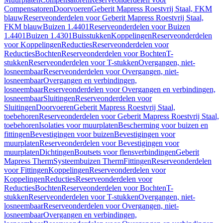
Compensatoren
Doorvoeren
Geberit Mapress Roestvrij Staal, FKM
blauw
Reserveonderdelen voor Geberit Mapress Roestvrij Staal,
FKM blauw
Buizen 1.4401
Reserveonderdelen voor Buizen
1.4401
Buizen 1.4301
Buisstukken
Koppelingen
Reserveonderdelen
voor Koppelingen
Reducties
Reserveonderdelen voor
Reducties
Bochten
Reserveonderdelen voor Bochten
T-
stukken
Reserveonderdelen voor T-stukken
Overgangen, niet-
losneembaar
Reserveonderdelen voor Overgangen, niet-
losneembaar
Overgangen en verbindingen,
losneembaar
Reserveonderdelen voor Overgangen en verbindingen,
losneembaar
Sluitingen
Reserveonderdelen voor
Sluitingen
Doorvoeren
Geberit Mapress Roestvrij Staal,
toebehoren
Reserveonderdelen voor Geberit Mapress Roestvrij Staal,
toebehoren
Isolaties voor muurplaten
Bescherming voor buizen en
fittingen
Bevestigingen voor buizen
Bevestigingen voor
muurplaten
Reserveonderdelen voor Bevestigingen voor
muurplaten
Dichtingen
Boutsets voor flensverbindingen
Geberit
Mapress Therm
Systeembuizen Therm
Fittingen
Reserveonderdelen
voor Fittingen
Koppelingen
Reserveonderdelen voor
Koppelingen
Reducties
Reserveonderdelen voor
Reducties
Bochten
Reserveonderdelen voor Bochten
T-
stukken
Reserveonderdelen voor T-stukken
Overgangen, niet-
losneembaar
Reserveonderdelen voor Overgangen, niet-
losneembaar
Overgangen en verbindingen,