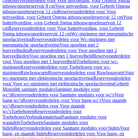
cm
Reserveonderdelen voor Voor netvoeding, voor Geberit Sigma
inbouwspoelreservoir 8 cm
Voor netvoeding, voor Geberit Omega
inbouwspoelreservoir 12 cm
Reserveonderdelen voor Voor
netvoeding, voor Geberit Omega inbouwspoelreservoir 12 cm
Voor
batterijvoeding, voor Geberit Sigma inbouwspoelreservoir 12
cm
Reserveonderdelen voor Voor batterijvoeding, voor Geberit
Sigma inbouwspoelreservoir 12 cm
Wc-sturingen met pneumatische
spoelactivering
Reserveonderdelen voor Wc-sturingen met
pneumatische spoelactivering
Voor spoeling met 2
hoeveelheden
Reserveonderdelen voor Voor spoeling met 2
hoeveelheden
Voor spoeling met 1 hoeveelheid
Reserveonderdelen
voor Voor spoeling met 1 hoeveelheid
Toebehoren voor wc-
sturingen
Reserveonderdelen voor Toebehoren voor wc-
sturingen
Ruwbouwsets
Reserveonderdelen voor Ruwbouwsets
Voor
wc-sturingen met elektronische spoelactivering
Reserveonderdelen
voor Voor wc-sturingen met elektronische spoelactivering
Geberit
Monolith sanitaire modules
Sanitaire modules voor
wc's
Reserveonderdelen voor Sanitaire modules voor wc's
Voor
hang-wc's
Reserveonderdelen voor Voor hang-wc's
Voor staande
wc's
Reserveonderdelen voor Voor staande
wc's
Toebehoren
Reserveonderdelen voor
Toebehoren
Verbruiksmateriaal
Sanitaire modules voor
wastafels
Toebehoren
Sanitaire modules voor
bidets
Reserveonderdelen voor Sanitaire modules voor bidets
Voor
hang- en staande bidets
Reserveonderdelen voor Voor hang- en