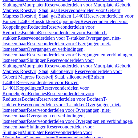
Sluitingen
Muurplaten
Reserveonderdelen voor Muurplaten
Geberit
Mapress Roestvrij Staal, gas
Reserveonderdelen voor Geberit
Mapress Roestvrij Staal, gas
Buizen 1.4401
Reserveonderdelen voor
Buizen 1.4401
Buisstukken
Koppelingen
Reserveonderdelen voor
Koppelingen
Reducties
Reserveonderdelen voor
Reducties
Bochten
Reserveonderdelen voor Bochten
T-
stukken
Reserveonderdelen voor T-stukken
Overgangen, niet-
losneembaar
Reserveonderdelen voor Overgangen, niet-
losneembaar
Overgangen en verbindingen,
losneembaar
Reserveonderdelen voor Overgangen en verbindingen,
losneembaar
Sluitingen
Reserveonderdelen voor
Sluitingen
Muurplaten
Reserveonderdelen voor Muurplaten
Geberit
Mapress Roestvrij Staal, siliconenvrij
Reserveonderdelen voor
Geberit Mapress Roestvrij Staal, siliconenvrij
Buizen
1.4401
Reserveonderdelen voor Buizen
1.4401
Koppelingen
Reserveonderdelen voor
Koppelingen
Reducties
Reserveonderdelen voor
Reducties
Bochten
Reserveonderdelen voor Bochten
T-
stukken
Reserveonderdelen voor T-stukken
Overgangen, niet-
losneembaar
Reserveonderdelen voor Overgangen, niet-
losneembaar
Overgangen en verbindingen,
losneembaar
Reserveonderdelen voor Overgangen en verbindingen,
losneembaar
Sluitingen
Reserveonderdelen voor
Sluitingen
Muurplaten
Reserveonderdelen voor
Muurplaten
Compensatoren
Reserveonderdelen voor