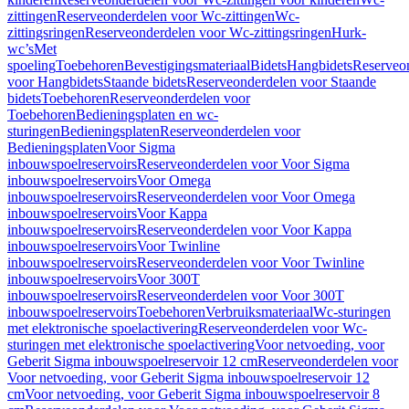
zittingen
Reserveonderdelen voor Wc-zittingen
Wc-
zittingsringen
Reserveonderdelen voor Wc-zittingsringen
Hurk-
wc’s
Met
spoeling
Toebehoren
Bevestigingsmateriaal
Bidets
Hangbidets
Reserveo
voor Hangbidets
Staande bidets
Reserveonderdelen voor Staande
bidets
Toebehoren
Reserveonderdelen voor
Toebehoren
Bedieningsplaten en wc-
sturingen
Bedieningsplaten
Reserveonderdelen voor
Bedieningsplaten
Voor Sigma
inbouwspoelreservoirs
Reserveonderdelen voor Voor Sigma
inbouwspoelreservoirs
Voor Omega
inbouwspoelreservoirs
Reserveonderdelen voor Voor Omega
inbouwspoelreservoirs
Voor Kappa
inbouwspoelreservoirs
Reserveonderdelen voor Voor Kappa
inbouwspoelreservoirs
Voor Twinline
inbouwspoelreservoirs
Reserveonderdelen voor Voor Twinline
inbouwspoelreservoirs
Voor 300T
inbouwspoelreservoirs
Reserveonderdelen voor Voor 300T
inbouwspoelreservoirs
Toebehoren
Verbruiksmateriaal
Wc-sturingen
met elektronische spoelactivering
Reserveonderdelen voor Wc-
sturingen met elektronische spoelactivering
Voor netvoeding, voor
Geberit Sigma inbouwspoelreservoir 12 cm
Reserveonderdelen voor
Voor netvoeding, voor Geberit Sigma inbouwspoelreservoir 12
cm
Voor netvoeding, voor Geberit Sigma inbouwspoelreservoir 8