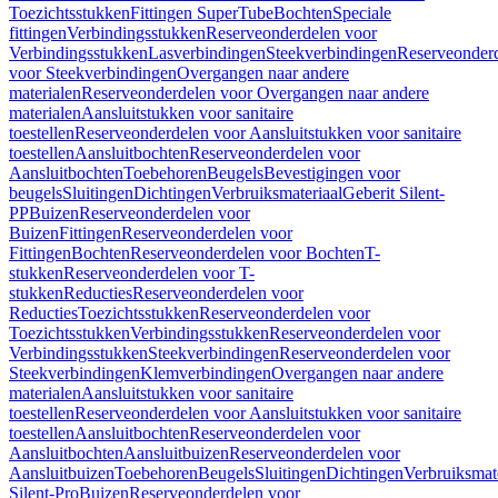
Toezichtsstukken
Fittingen SuperTube
Bochten
Speciale
fittingen
Verbindingsstukken
Reserveonderdelen voor
Verbindingsstukken
Lasverbindingen
Steekverbindingen
Reserveonder
voor Steekverbindingen
Overgangen naar andere
materialen
Reserveonderdelen voor Overgangen naar andere
materialen
Aansluitstukken voor sanitaire
toestellen
Reserveonderdelen voor Aansluitstukken voor sanitaire
toestellen
Aansluitbochten
Reserveonderdelen voor
Aansluitbochten
Toebehoren
Beugels
Bevestigingen voor
beugels
Sluitingen
Dichtingen
Verbruiksmateriaal
Geberit Silent-
PP
Buizen
Reserveonderdelen voor
Buizen
Fittingen
Reserveonderdelen voor
Fittingen
Bochten
Reserveonderdelen voor Bochten
T-
stukken
Reserveonderdelen voor T-
stukken
Reducties
Reserveonderdelen voor
Reducties
Toezichtsstukken
Reserveonderdelen voor
Toezichtsstukken
Verbindingsstukken
Reserveonderdelen voor
Verbindingsstukken
Steekverbindingen
Reserveonderdelen voor
Steekverbindingen
Klemverbindingen
Overgangen naar andere
materialen
Aansluitstukken voor sanitaire
toestellen
Reserveonderdelen voor Aansluitstukken voor sanitaire
toestellen
Aansluitbochten
Reserveonderdelen voor
Aansluitbochten
Aansluitbuizen
Reserveonderdelen voor
Aansluitbuizen
Toebehoren
Beugels
Sluitingen
Dichtingen
Verbruiksmat
Silent-Pro
Buizen
Reserveonderdelen voor