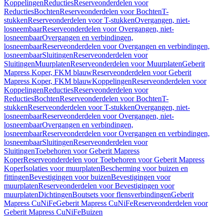
Koppelingen
Reducties
Reserveonderdelen voor
Reducties
Bochten
Reserveonderdelen voor Bochten
T-
stukken
Reserveonderdelen voor T-stukken
Overgangen, niet-
losneembaar
Reserveonderdelen voor Overgangen, niet-
losneembaar
Overgangen en verbindingen,
losneembaar
Reserveonderdelen voor Overgangen en verbindingen,
losneembaar
Sluitingen
Reserveonderdelen voor
Sluitingen
Muurplaten
Reserveonderdelen voor Muurplaten
Geberit
Mapress Koper, FKM blauw
Reserveonderdelen voor Geberit
Mapress Koper, FKM blauw
Koppelingen
Reserveonderdelen voor
Koppelingen
Reducties
Reserveonderdelen voor
Reducties
Bochten
Reserveonderdelen voor Bochten
T-
stukken
Reserveonderdelen voor T-stukken
Overgangen, niet-
losneembaar
Reserveonderdelen voor Overgangen, niet-
losneembaar
Overgangen en verbindingen,
losneembaar
Reserveonderdelen voor Overgangen en verbindingen,
losneembaar
Sluitingen
Reserveonderdelen voor
Sluitingen
Toebehoren voor Geberit Mapress
Koper
Reserveonderdelen voor Toebehoren voor Geberit Mapress
Koper
Isolaties voor muurplaten
Bescherming voor buizen en
fittingen
Bevestigingen voor buizen
Bevestigingen voor
muurplaten
Reserveonderdelen voor Bevestigingen voor
muurplaten
Dichtingen
Boutsets voor flensverbindingen
Geberit
Mapress CuNiFe
Geberit Mapress CuNiFe
Reserveonderdelen voor
Geberit Mapress CuNiFe
Buizen