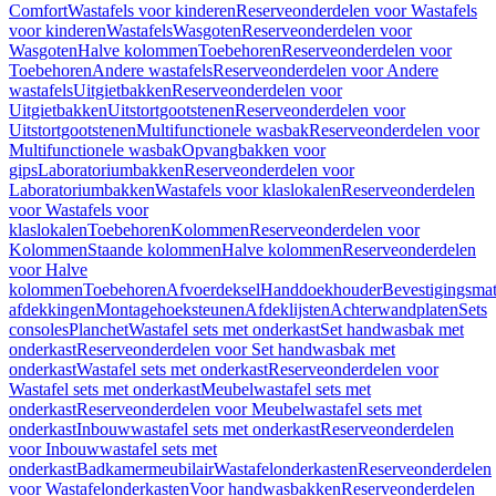
Comfort
Wastafels voor kinderen
Reserveonderdelen voor Wastafels
voor kinderen
Wastafels
Wasgoten
Reserveonderdelen voor
Wasgoten
Halve kolommen
Toebehoren
Reserveonderdelen voor
Toebehoren
Andere wastafels
Reserveonderdelen voor Andere
wastafels
Uitgietbakken
Reserveonderdelen voor
Uitgietbakken
Uitstortgootstenen
Reserveonderdelen voor
Uitstortgootstenen
Multifunctionele wasbak
Reserveonderdelen voor
Multifunctionele wasbak
Opvangbakken voor
gips
Laboratoriumbakken
Reserveonderdelen voor
Laboratoriumbakken
Wastafels voor klaslokalen
Reserveonderdelen
voor Wastafels voor
klaslokalen
Toebehoren
Kolommen
Reserveonderdelen voor
Kolommen
Staande kolommen
Halve kolommen
Reserveonderdelen
voor Halve
kolommen
Toebehoren
Afvoerdeksel
Handdoekhouder
Bevestigingsmat
afdekkingen
Montagehoeksteunen
Afdeklijsten
Achterwandplaten
Sets
consoles
Planchet
Wastafel sets met onderkast
Set handwasbak met
onderkast
Reserveonderdelen voor Set handwasbak met
onderkast
Wastafel sets met onderkast
Reserveonderdelen voor
Wastafel sets met onderkast
Meubelwastafel sets met
onderkast
Reserveonderdelen voor Meubelwastafel sets met
onderkast
Inbouwwastafel sets met onderkast
Reserveonderdelen
voor Inbouwwastafel sets met
onderkast
Badkamermeubilair
Wastafelonderkasten
Reserveonderdelen
voor Wastafelonderkasten
Voor handwasbakken
Reserveonderdelen