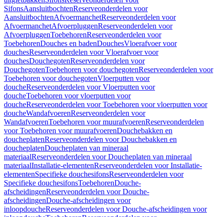
Sifons
Aansluitbochten
Reserveonderdelen voor
Aansluitbochten
Afvoermanchet
Reserveonderdelen voor
Afvoermanchet
Afvoerpluggen
Reserveonderdelen voor
Afvoerpluggen
Toebehoren
Reserveonderdelen voor
Toebehoren
Douches en baden
Douches
Vloerafvoer voor
douches
Reserveonderdelen voor Vloerafvoer voor
douches
Douchegoten
Reserveonderdelen voor
Douchegoten
Toebehoren voor douchegoten
Reserveonderdelen voor
Toebehoren voor douchegoten
Vloerputten voor
douche
Reserveonderdelen voor Vloerputten voor
douche
Toebehoren voor vloerputten voor
douche
Reserveonderdelen voor Toebehoren voor vloerputten voor
douche
Wandafvoeren
Reserveonderdelen voor
Wandafvoeren
Toebehoren voor muurafvoeren
Reserveonderdelen
voor Toebehoren voor muurafvoeren
Douchebakken en
doucheplaten
Reserveonderdelen voor Douchebakken en
doucheplaten
Doucheplaten van mineraal
materiaal
Reserveonderdelen voor Doucheplaten van mineraal
materiaal
Installatie-elementen
Reserveonderdelen voor Installatie-
elementen
Specifieke douchesifons
Reserveonderdelen voor
Specifieke douchesifons
Toebehoren
Douche-
afscheidingen
Reserveonderdelen voor Douche-
afscheidingen
Douche-afscheidingen voor
inloopdouche
Reserveonderdelen voor Douche-afscheidingen voor