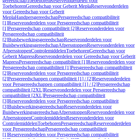
gereedschap
Toebehoren
Reserveonderdelen voor
Toebehoren
Gereedschap voor Geberit Mepla
Reserveonderdelen
voor Gereedschap voor Geberit
Mepla
Handpersgereedschap
Persgereedschap compatibiliteit
[1]
Reserveonderdelen voor Persgereedschap compatibiliteit
[1]
Persgereedschap compatibiliteit [2]
Reserveonderdelen voor
Persgereedschap compatibiliteit
[2]
Buisbewerkingsgereedschap
Reserveonderdelen voor
Buisbewerkingsgereedschap
Afpersstoppen
Reserveonderdelen voor
Afpersstoppen
Controlemiddelen
Toebehoren
Gereedschap voor
Geberit Mapress
Reserveonderdelen voor Gereedschap voor Geberit
Mapress
Persgereedschap compatibiliteit [1]
Reserveonderdelen voor
Persgereedschap compatibiliteit [1]
Persgereedschap compatibiliteit
[2]
Reserveonderdelen voor Persgereedschap compatibiliteit
[2]
Persgereedschappen compatibiliteit [1] / [2]
Reserveonderdelen
voor Persgereedschappen compatibiliteit [1] / [2]
Persgereedschap
compatibiliteit [2XL]
Reserveonderdelen voor Persgereedschap
compatibiliteit [2XL]
Persgereedschap compatibiliteit
[3]
Reserveonderdelen voor Persgereedschap compatibiliteit
[3]
Buisbewerkingsgereedschap
Reserveonderdelen voor
Buisbewerkingsgereedschap
Afpersstoppen
Reserveonderdelen voor
Afpersstoppen
Controlemiddelen
Reserveonderdelen voor
Controlemiddelen
Toebehoren
Persgereedschap
Reserveonderdelen
voor Persgereedschap
Persgereedschap compatibiliteit
[1]
Reserveonderdelen voor Persgereedschap compatibiliteit