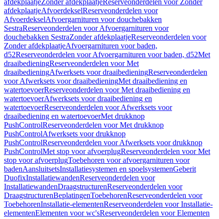
afdekplaatje
Zonder afdekplaatje
Reserveonderdelen voor Zonder
afdekplaatje
Afvoerdeksel
Reserveonderdelen voor
Afvoerdeksel
Afvoergarnituren voor douchebakken
Sestra
Reserveonderdelen voor Afvoergarnituren voor
douchebakken Sestra
Zonder afdekplaatje
Reserveonderdelen voor
Zonder afdekplaatje
Afvoergarnituren voor baden,
d52
Reserveonderdelen voor Afvoergarnituren voor baden, d52
Met
draaibediening
Reserveonderdelen voor Met
draaibediening
Afwerksets voor draaibediening
Reserveonderdelen
voor Afwerksets voor draaibediening
Met draaibediening en
watertoevoer
Reserveonderdelen voor Met draaibediening en
watertoevoer
Afwerksets voor draaibediening en
watertoevoer
Reserveonderdelen voor Afwerksets voor
draaibediening en watertoevoer
Met drukknop
PushControl
Reserveonderdelen voor Met drukknop
PushControl
Afwerksets voor drukknop
PushControl
Reserveonderdelen voor Afwerksets voor drukknop
PushControl
Met stop voor afvoerplug
Reserveonderdelen voor Met
stop voor afvoerplug
Toebehoren voor afvoergarnituren voor
baden
Aansluitsets
Installatiesystemen en spoelsystemen
Geberit
Duofix
Installatiewanden
Reserveonderdelen voor
Installatiewanden
Draagstructuren
Reserveonderdelen voor
Draagstructuren
Beplatingen
Toebehoren
Reserveonderdelen voor
Toebehoren
Installatie-elementen
Reserveonderdelen voor Installatie-
elementen
Elementen voor wc's
Reserveonderdelen voor Elementen