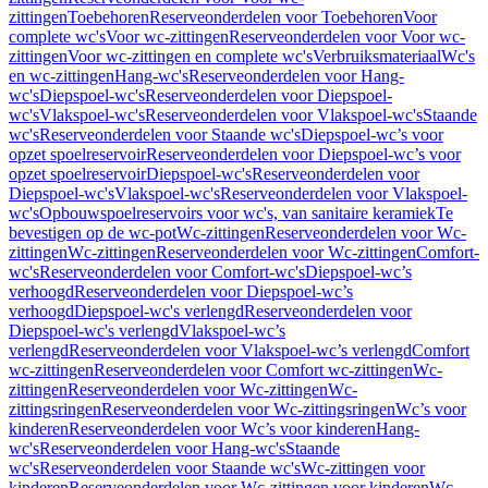
zittingen
Toebehoren
Reserveonderdelen voor Toebehoren
Voor
complete wc's
Voor wc-zittingen
Reserveonderdelen voor Voor wc-
zittingen
Voor wc-zittingen en complete wc's
Verbruiksmateriaal
Wc's
en wc-zittingen
Hang-wc's
Reserveonderdelen voor Hang-
wc's
Diepspoel-wc's
Reserveonderdelen voor Diepspoel-
wc's
Vlakspoel-wc's
Reserveonderdelen voor Vlakspoel-wc's
Staande
wc's
Reserveonderdelen voor Staande wc's
Diepspoel-wc’s voor
opzet spoelreservoir
Reserveonderdelen voor Diepspoel-wc’s voor
opzet spoelreservoir
Diepspoel-wc's
Reserveonderdelen voor
Diepspoel-wc's
Vlakspoel-wc's
Reserveonderdelen voor Vlakspoel-
wc's
Opbouwspoelreservoirs voor wc's, van sanitaire keramiek
Te
bevestigen op de wc-pot
Wc-zittingen
Reserveonderdelen voor Wc-
zittingen
Wc-zittingen
Reserveonderdelen voor Wc-zittingen
Comfort-
wc's
Reserveonderdelen voor Comfort-wc's
Diepspoel-wc’s
verhoogd
Reserveonderdelen voor Diepspoel-wc’s
verhoogd
Diepspoel-wc's verlengd
Reserveonderdelen voor
Diepspoel-wc's verlengd
Vlakspoel-wc’s
verlengd
Reserveonderdelen voor Vlakspoel-wc’s verlengd
Comfort
wc-zittingen
Reserveonderdelen voor Comfort wc-zittingen
Wc-
zittingen
Reserveonderdelen voor Wc-zittingen
Wc-
zittingsringen
Reserveonderdelen voor Wc-zittingsringen
Wc’s voor
kinderen
Reserveonderdelen voor Wc’s voor kinderen
Hang-
wc's
Reserveonderdelen voor Hang-wc's
Staande
wc's
Reserveonderdelen voor Staande wc's
Wc-zittingen voor
kinderen
Reserveonderdelen voor Wc-zittingen voor kinderen
Wc-