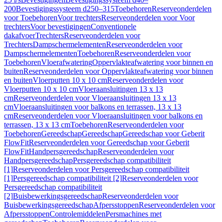
200
Bevestigingssysteem d250–315
Toebehoren
Reserveonderdelen
voor Toebehoren
Voor trechters
Reserveonderdelen voor Voor
trechters
Voor bevestigingen
Conventionele
dakafvoer
Trechters
Reserveonderdelen voor
Trechters
Dampschermelementen
Reserveonderdelen voor
Dampschermelementen
Toebehoren
Reserveonderdelen voor
Toebehoren
Vloerafwatering
Oppervlakteafwatering voor binnen en
buiten
Reserveonderdelen voor Oppervlakteafwatering voor binnen
en buiten
Vloerputten 10 x 10 cm
Reserveonderdelen voor
Vloerputten 10 x 10 cm
Vloeraansluitingen 13 x 13
cm
Reserveonderdelen voor Vloeraansluitingen 13 x 13
cm
Vloeraansluitingen voor balkons en terrassen, 13 x 13
cm
Reserveonderdelen voor Vloeraansluitingen voor balkons en
terrassen, 13 x 13 cm
Toebehoren
Reserveonderdelen voor
Toebehoren
Gereedschap
Gereedschap
Gereedschap voor Geberit
FlowFit
Reserveonderdelen voor Gereedschap voor Geberit
FlowFit
Handpersgereedschap
Reserveonderdelen voor
Handpersgereedschap
Persgereedschap compatibiliteit
[1]
Reserveonderdelen voor Persgereedschap compatibiliteit
[1]
Persgereedschap compatibiliteit [2]
Reserveonderdelen voor
Persgereedschap compatibiliteit
[2]
Buisbewerkingsgereedschap
Reserveonderdelen voor
Buisbewerkingsgereedschap
Afpersstoppen
Reserveonderdelen voor
Afpersstoppen
Controlemiddelen
Persmachines met