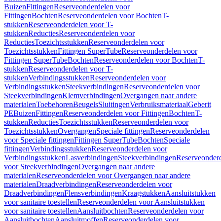
Buizen
Fittingen
Reserveonderdelen voor
Fittingen
Bochten
Reserveonderdelen voor Bochten
T-
stukken
Reserveonderdelen voor T-
stukken
Reducties
Reserveonderdelen voor
Reducties
Toezichtsstukken
Reserveonderdelen voor
Toezichtsstukken
Fittingen SuperTube
Reserveonderdelen voor
Fittingen SuperTube
Bochten
Reserveonderdelen voor Bochten
T-
stukken
Reserveonderdelen voor T-
stukken
Verbindingsstukken
Reserveonderdelen voor
Verbindingsstukken
Steekverbindingen
Reserveonderdelen voor
Steekverbindingen
Klemverbindingen
Overgangen naar andere
materialen
Toebehoren
Beugels
Sluitingen
Verbruiksmateriaal
Geberit
PE
Buizen
Fittingen
Reserveonderdelen voor Fittingen
Bochten
T-
stukken
Reducties
Toezichtsstukken
Reserveonderdelen voor
Toezichtsstukken
Overgangen
Speciale fittingen
Reserveonderdelen
voor Speciale fittingen
Fittingen SuperTube
Bochten
Speciale
fittingen
Verbindingsstukken
Reserveonderdelen voor
Verbindingsstukken
Lasverbindingen
Steekverbindingen
Reserveonder
voor Steekverbindingen
Overgangen naar andere
materialen
Reserveonderdelen voor Overgangen naar andere
materialen
Draadverbindingen
Reserveonderdelen voor
Draadverbindingen
Flensverbindingen
Kraagstukken
Aansluitstukken
voor sanitaire toestellen
Reserveonderdelen voor Aansluitstukken
voor sanitaire toestellen
Aansluitbochten
Reserveonderdelen voor
Aansluitbochten
Aansluitmoffen
Reserveonderdelen voor