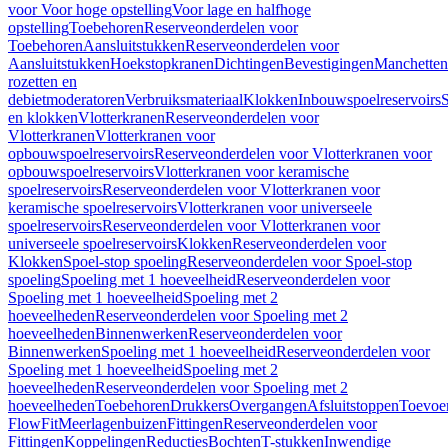
voor Voor hoge opstelling
Voor lage en halfhoge
opstelling
Toebehoren
Reserveonderdelen voor
Toebehoren
Aansluitstukken
Reserveonderdelen voor
Aansluitstukken
Hoekstopkranen
Dichtingen
Bevestigingen
Manchetten
rozetten en
debietmoderatoren
Verbruiksmateriaal
Klokken
Inbouwspoelreservoirs
en klokken
Vlotterkranen
Reserveonderdelen voor
Vlotterkranen
Vlotterkranen voor
opbouwspoelreservoirs
Reserveonderdelen voor Vlotterkranen voor
opbouwspoelreservoirs
Vlotterkranen voor keramische
spoelreservoirs
Reserveonderdelen voor Vlotterkranen voor
keramische spoelreservoirs
Vlotterkranen voor universeele
spoelreservoirs
Reserveonderdelen voor Vlotterkranen voor
universeele spoelreservoirs
Klokken
Reserveonderdelen voor
Klokken
Spoel-stop spoeling
Reserveonderdelen voor Spoel-stop
spoeling
Spoeling met 1 hoeveelheid
Reserveonderdelen voor
Spoeling met 1 hoeveelheid
Spoeling met 2
hoeveelheden
Reserveonderdelen voor Spoeling met 2
hoeveelheden
Binnenwerken
Reserveonderdelen voor
Binnenwerken
Spoeling met 1 hoeveelheid
Reserveonderdelen voor
Spoeling met 1 hoeveelheid
Spoeling met 2
hoeveelheden
Reserveonderdelen voor Spoeling met 2
hoeveelheden
Toebehoren
Drukkers
Overgangen
Afsluitstoppen
Toevoe
FlowFit
Meerlagenbuizen
Fittingen
Reserveonderdelen voor
Fittingen
Koppelingen
Reducties
Bochten
T-stukken
Inwendige