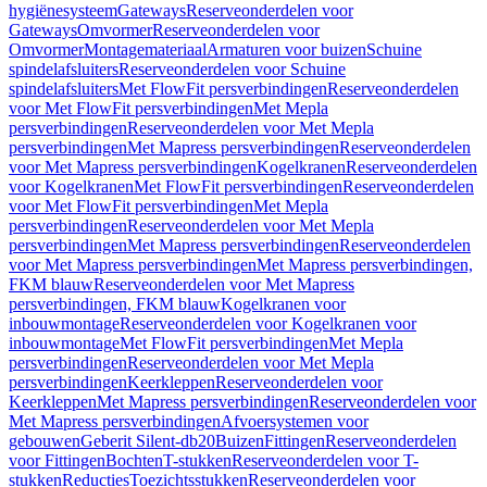
hygiënesysteem
Gateways
Reserveonderdelen voor
Gateways
Omvormer
Reserveonderdelen voor
Omvormer
Montagemateriaal
Armaturen voor buizen
Schuine
spindelafsluiters
Reserveonderdelen voor Schuine
spindelafsluiters
Met FlowFit persverbindingen
Reserveonderdelen
voor Met FlowFit persverbindingen
Met Mepla
persverbindingen
Reserveonderdelen voor Met Mepla
persverbindingen
Met Mapress persverbindingen
Reserveonderdelen
voor Met Mapress persverbindingen
Kogelkranen
Reserveonderdelen
voor Kogelkranen
Met FlowFit persverbindingen
Reserveonderdelen
voor Met FlowFit persverbindingen
Met Mepla
persverbindingen
Reserveonderdelen voor Met Mepla
persverbindingen
Met Mapress persverbindingen
Reserveonderdelen
voor Met Mapress persverbindingen
Met Mapress persverbindingen,
FKM blauw
Reserveonderdelen voor Met Mapress
persverbindingen, FKM blauw
Kogelkranen voor
inbouwmontage
Reserveonderdelen voor Kogelkranen voor
inbouwmontage
Met FlowFit persverbindingen
Met Mepla
persverbindingen
Reserveonderdelen voor Met Mepla
persverbindingen
Keerkleppen
Reserveonderdelen voor
Keerkleppen
Met Mapress persverbindingen
Reserveonderdelen voor
Met Mapress persverbindingen
Afvoersystemen voor
gebouwen
Geberit Silent-db20
Buizen
Fittingen
Reserveonderdelen
voor Fittingen
Bochten
T-stukken
Reserveonderdelen voor T-
stukken
Reducties
Toezichtsstukken
Reserveonderdelen voor