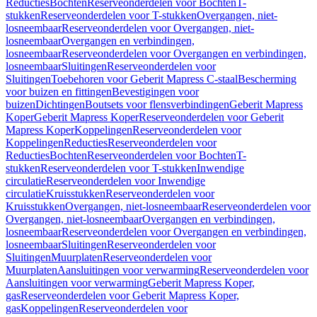
Reducties
Bochten
Reserveonderdelen voor Bochten
T-
stukken
Reserveonderdelen voor T-stukken
Overgangen, niet-
losneembaar
Reserveonderdelen voor Overgangen, niet-
losneembaar
Overgangen en verbindingen,
losneembaar
Reserveonderdelen voor Overgangen en verbindingen,
losneembaar
Sluitingen
Reserveonderdelen voor
Sluitingen
Toebehoren voor Geberit Mapress C-staal
Bescherming
voor buizen en fittingen
Bevestigingen voor
buizen
Dichtingen
Boutsets voor flensverbindingen
Geberit Mapress
Koper
Geberit Mapress Koper
Reserveonderdelen voor Geberit
Mapress Koper
Koppelingen
Reserveonderdelen voor
Koppelingen
Reducties
Reserveonderdelen voor
Reducties
Bochten
Reserveonderdelen voor Bochten
T-
stukken
Reserveonderdelen voor T-stukken
Inwendige
circulatie
Reserveonderdelen voor Inwendige
circulatie
Kruisstukken
Reserveonderdelen voor
Kruisstukken
Overgangen, niet-losneembaar
Reserveonderdelen voor
Overgangen, niet-losneembaar
Overgangen en verbindingen,
losneembaar
Reserveonderdelen voor Overgangen en verbindingen,
losneembaar
Sluitingen
Reserveonderdelen voor
Sluitingen
Muurplaten
Reserveonderdelen voor
Muurplaten
Aansluitingen voor verwarming
Reserveonderdelen voor
Aansluitingen voor verwarming
Geberit Mapress Koper,
gas
Reserveonderdelen voor Geberit Mapress Koper,
gas
Koppelingen
Reserveonderdelen voor