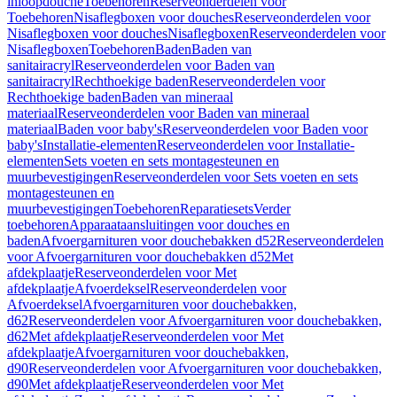
inloopdouche
Toebehoren
Reserveonderdelen voor
Toebehoren
Nisaflegboxen voor douches
Reserveonderdelen voor
Nisaflegboxen voor douches
Nisaflegboxen
Reserveonderdelen voor
Nisaflegboxen
Toebehoren
Baden
Baden van
sanitairacryl
Reserveonderdelen voor Baden van
sanitairacryl
Rechthoekige baden
Reserveonderdelen voor
Rechthoekige baden
Baden van mineraal
materiaal
Reserveonderdelen voor Baden van mineraal
materiaal
Baden voor baby's
Reserveonderdelen voor Baden voor
baby's
Installatie-elementen
Reserveonderdelen voor Installatie-
elementen
Sets voeten en sets montagesteunen en
muurbevestigingen
Reserveonderdelen voor Sets voeten en sets
montagesteunen en
muurbevestigingen
Toebehoren
Reparatiesets
Verder
toebehoren
Apparaataansluitingen voor douches en
baden
Afvoergarnituren voor douchebakken d52
Reserveonderdelen
voor Afvoergarnituren voor douchebakken d52
Met
afdekplaatje
Reserveonderdelen voor Met
afdekplaatje
Afvoerdeksel
Reserveonderdelen voor
Afvoerdeksel
Afvoergarnituren voor douchebakken,
d62
Reserveonderdelen voor Afvoergarnituren voor douchebakken,
d62
Met afdekplaatje
Reserveonderdelen voor Met
afdekplaatje
Afvoergarnituren voor douchebakken,
d90
Reserveonderdelen voor Afvoergarnituren voor douchebakken,
d90
Met afdekplaatje
Reserveonderdelen voor Met