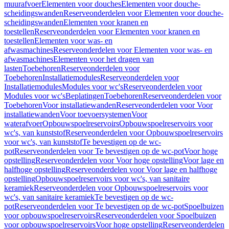
muurafvoer
Elementen voor douches
Elementen voor douche-
scheidingswanden
Reserveonderdelen voor Elementen voor douche-
scheidingswanden
Elementen voor kranen en
toestellen
Reserveonderdelen voor Elementen voor kranen en
toestellen
Elementen voor was- en
afwasmachines
Reserveonderdelen voor Elementen voor was- en
afwasmachines
Elementen voor het dragen van
lasten
Toebehoren
Reserveonderdelen voor
Toebehoren
Installatiemodules
Reserveonderdelen voor
Installatiemodules
Modules voor wc's
Reserveonderdelen voor
Modules voor wc's
Beplatingen
Toebehoren
Reserveonderdelen voor
Toebehoren
Voor installatiewanden
Reserveonderdelen voor Voor
installatiewanden
Voor toevoersystemen
Voor
waterafvoer
Opbouwspoelreservoirs
Opbouwspoelreservoirs voor
wc's, van kunststof
Reserveonderdelen voor Opbouwspoelreservoirs
voor wc's, van kunststof
Te bevestigen op de wc-
pot
Reserveonderdelen voor Te bevestigen op de wc-pot
Voor hoge
opstelling
Reserveonderdelen voor Voor hoge opstelling
Voor lage en
halfhoge opstelling
Reserveonderdelen voor Voor lage en halfhoge
opstelling
Opbouwspoelreservoirs voor wc's, van sanitaire
keramiek
Reserveonderdelen voor Opbouwspoelreservoirs voor
wc's, van sanitaire keramiek
Te bevestigen op de wc-
pot
Reserveonderdelen voor Te bevestigen op de wc-pot
Spoelbuizen
voor opbouwspoelreservoirs
Reserveonderdelen voor Spoelbuizen
voor opbouwspoelreservoirs
Voor hoge opstelling
Reserveonderdelen