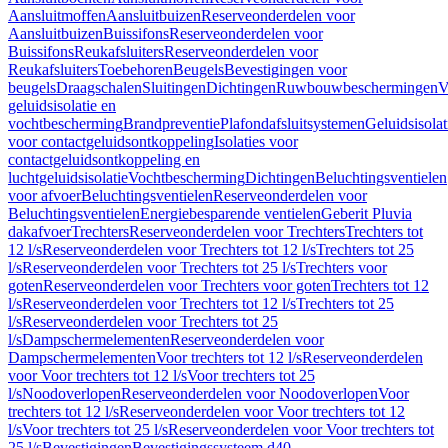
Aansluitmoffen
Aansluitbuizen
Reserveonderdelen voor
Aansluitbuizen
Buissifons
Reserveonderdelen voor
Buissifons
Reukafsluiters
Reserveonderdelen voor
Reukafsluiters
Toebehoren
Beugels
Bevestigingen voor
beugels
Draagschalen
Sluitingen
Dichtingen
Ruwbouwbeschermingen
V
geluidsisolatie en
vochtbescherming
Brandpreventie
Plafondafsluitsystemen
Geluidsisolat
voor contactgeluidsontkoppeling
Isolaties voor
contactgeluidsontkoppeling en
luchtgeluidsisolatie
Vochtbescherming
Dichtingen
Beluchtingsventielen
voor afvoer
Beluchtingsventielen
Reserveonderdelen voor
Beluchtingsventielen
Energiebesparende ventielen
Geberit Pluvia
dakafvoer
Trechters
Reserveonderdelen voor Trechters
Trechters tot
12 l/s
Reserveonderdelen voor Trechters tot 12 l/s
Trechters tot 25
l/s
Reserveonderdelen voor Trechters tot 25 l/s
Trechters voor
goten
Reserveonderdelen voor Trechters voor goten
Trechters tot 12
l/s
Reserveonderdelen voor Trechters tot 12 l/s
Trechters tot 25
l/s
Reserveonderdelen voor Trechters tot 25
l/s
Dampschermelementen
Reserveonderdelen voor
Dampschermelementen
Voor trechters tot 12 l/s
Reserveonderdelen
voor Voor trechters tot 12 l/s
Voor trechters tot 25
l/s
Noodoverlopen
Reserveonderdelen voor Noodoverlopen
Voor
trechters tot 12 l/s
Reserveonderdelen voor Voor trechters tot 12
l/s
Voor trechters tot 25 l/s
Reserveonderdelen voor Voor trechters tot
25 l/s
Bevestigingen
Bevestigingssysteem d40–