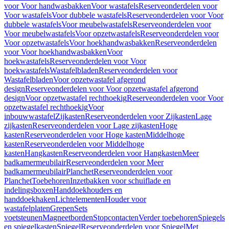
voor Voor handwasbakken
Voor wastafels
Reserveonderdelen voor
Voor wastafels
Voor dubbele wastafels
Reserveonderdelen voor Voor
dubbele wastafels
Voor meubelwastafels
Reserveonderdelen voor
Voor meubelwastafels
Voor opzetwastafels
Reserveonderdelen voor
Voor opzetwastafels
Voor hoekhandwasbakken
Reserveonderdelen
voor Voor hoekhandwasbakken
Voor
hoekwastafels
Reserveonderdelen voor Voor
hoekwastafels
Wastafelbladen
Reserveonderdelen voor
Wastafelbladen
Voor opzetwastafel afgerond
design
Reserveonderdelen voor Voor opzetwastafel afgerond
design
Voor opzetwastafel rechthoekig
Reserveonderdelen voor Voor
opzetwastafel rechthoekig
Voor
inbouwwastafel
Zijkasten
Reserveonderdelen voor Zijkasten
Lage
zijkasten
Reserveonderdelen voor Lage zijkasten
Hoge
kasten
Reserveonderdelen voor Hoge kasten
Middelhoge
kasten
Reserveonderdelen voor Middelhoge
kasten
Hangkasten
Reserveonderdelen voor Hangkasten
Meer
badkamermeubilair
Reserveonderdelen voor Meer
badkamermeubilair
Planchet
Reserveonderdelen voor
Planchet
Toebehoren
Inzetbakken voor schuiflade en
indelingsboxen
Handdoekhouders en
handdoekhaken
Lichtelementen
Houder voor
wastafelplaten
Grepen
Sets
voetsteunen
Magneetborden
Stopcontacten
Verder toebehoren
Spiegels
en spiegelkasten
Spiegel
Reserveonderdelen voor Spiegel
Met