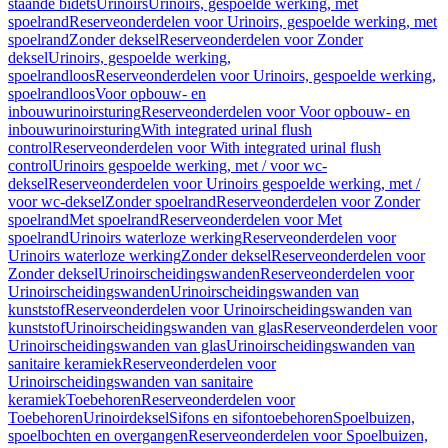
staande bidets
Urinoirs
Urinoirs, gespoelde werking, met
spoelrand
Reserveonderdelen voor Urinoirs, gespoelde werking, met
spoelrand
Zonder deksel
Reserveonderdelen voor Zonder
deksel
Urinoirs, gespoelde werking,
spoelrandloos
Reserveonderdelen voor Urinoirs, gespoelde werking,
spoelrandloos
Voor opbouw- en
inbouwurinoirsturing
Reserveonderdelen voor Voor opbouw- en
inbouwurinoirsturing
With integrated urinal flush
control
Reserveonderdelen voor With integrated urinal flush
control
Urinoirs gespoelde werking, met / voor wc-
deksel
Reserveonderdelen voor Urinoirs gespoelde werking, met /
voor wc-deksel
Zonder spoelrand
Reserveonderdelen voor Zonder
spoelrand
Met spoelrand
Reserveonderdelen voor Met
spoelrand
Urinoirs waterloze werking
Reserveonderdelen voor
Urinoirs waterloze werking
Zonder deksel
Reserveonderdelen voor
Zonder deksel
Urinoirscheidingswanden
Reserveonderdelen voor
Urinoirscheidingswanden
Urinoirscheidingswanden van
kunststof
Reserveonderdelen voor Urinoirscheidingswanden van
kunststof
Urinoirscheidingswanden van glas
Reserveonderdelen voor
Urinoirscheidingswanden van glas
Urinoirscheidingswanden van
sanitaire keramiek
Reserveonderdelen voor
Urinoirscheidingswanden van sanitaire
keramiek
Toebehoren
Reserveonderdelen voor
Toebehoren
Urinoirdeksel
Sifons en sifontoebehoren
Spoelbuizen,
spoelbochten en overgangen
Reserveonderdelen voor Spoelbuizen,