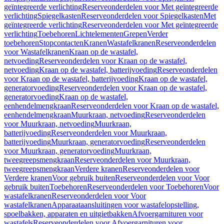
geïntegreerde verlichting
Reserveonderdelen voor Met geïntegreerde
verlichting
Spiegelkasten
Reserveonderdelen voor Spiegelkasten
Met
geïntegreerde verlichting
Reserveonderdelen voor Met geïntegreerde
verlichting
Toebehoren
Lichtelementen
Grepen
Verder
toebehoren
Stopcontacten
Kranen
Wastafelkranen
Reserveonderdelen
voor Wastafelkranen
Kraan op de wastafel,
netvoeding
Reserveonderdelen voor Kraan op de wastafel,
netvoeding
Kraan op de wastafel, batterijvoeding
Reserveonderdelen
voor Kraan op de wastafel, batterijvoeding
Kraan op de wastafel,
generatorvoeding
Reserveonderdelen voor Kraan op de wastafel,
generatorvoeding
Kraan op de wastafel,
eenhendelmengkraan
Reserveonderdelen voor Kraan op de wastafel,
eenhendelmengkraan
Muurkraan, netvoeding
Reserveonderdelen
voor Muurkraan, netvoeding
Muurkraan,
batterijvoeding
Reserveonderdelen voor Muurkraan,
batterijvoeding
Muurkraan, generatorvoeding
Reserveonderdelen
voor Muurkraan, generatorvoeding
Muurkraan,
tweegreepsmengkraan
Reserveonderdelen voor Muurkraan,
tweegreepsmengkraan
Verdere kranen
Reserveonderdelen voor
Verdere kranen
Voor gebruik buiten
Reserveonderdelen voor Voor
gebruik buiten
Toebehoren
Reserveonderdelen voor Toebehoren
Voor
wastafelkranen
Reserveonderdelen voor Voor
wastafelkranen
Apparaataansluitingen voor wastafelopstelling,
spoelbakken, apparaten en uitgietbakken
Afvoergarnituren voor
wastafels
Reserveonderdelen voor Afvoergarnituren voor