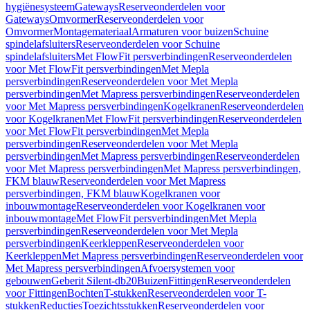
hygiënesysteem
Gateways
Reserveonderdelen voor
Gateways
Omvormer
Reserveonderdelen voor
Omvormer
Montagemateriaal
Armaturen voor buizen
Schuine
spindelafsluiters
Reserveonderdelen voor Schuine
spindelafsluiters
Met FlowFit persverbindingen
Reserveonderdelen
voor Met FlowFit persverbindingen
Met Mepla
persverbindingen
Reserveonderdelen voor Met Mepla
persverbindingen
Met Mapress persverbindingen
Reserveonderdelen
voor Met Mapress persverbindingen
Kogelkranen
Reserveonderdelen
voor Kogelkranen
Met FlowFit persverbindingen
Reserveonderdelen
voor Met FlowFit persverbindingen
Met Mepla
persverbindingen
Reserveonderdelen voor Met Mepla
persverbindingen
Met Mapress persverbindingen
Reserveonderdelen
voor Met Mapress persverbindingen
Met Mapress persverbindingen,
FKM blauw
Reserveonderdelen voor Met Mapress
persverbindingen, FKM blauw
Kogelkranen voor
inbouwmontage
Reserveonderdelen voor Kogelkranen voor
inbouwmontage
Met FlowFit persverbindingen
Met Mepla
persverbindingen
Reserveonderdelen voor Met Mepla
persverbindingen
Keerkleppen
Reserveonderdelen voor
Keerkleppen
Met Mapress persverbindingen
Reserveonderdelen voor
Met Mapress persverbindingen
Afvoersystemen voor
gebouwen
Geberit Silent-db20
Buizen
Fittingen
Reserveonderdelen
voor Fittingen
Bochten
T-stukken
Reserveonderdelen voor T-
stukken
Reducties
Toezichtsstukken
Reserveonderdelen voor