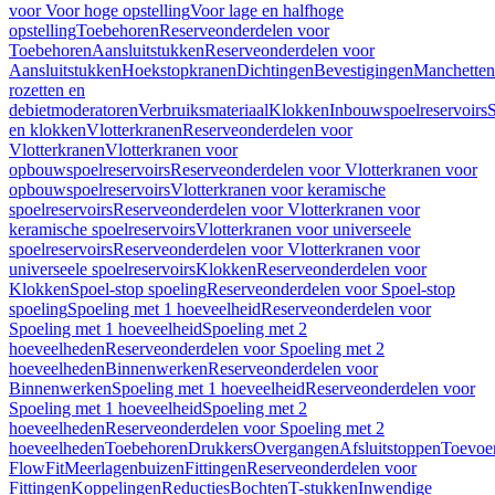
voor Voor hoge opstelling
Voor lage en halfhoge
opstelling
Toebehoren
Reserveonderdelen voor
Toebehoren
Aansluitstukken
Reserveonderdelen voor
Aansluitstukken
Hoekstopkranen
Dichtingen
Bevestigingen
Manchetten
rozetten en
debietmoderatoren
Verbruiksmateriaal
Klokken
Inbouwspoelreservoirs
en klokken
Vlotterkranen
Reserveonderdelen voor
Vlotterkranen
Vlotterkranen voor
opbouwspoelreservoirs
Reserveonderdelen voor Vlotterkranen voor
opbouwspoelreservoirs
Vlotterkranen voor keramische
spoelreservoirs
Reserveonderdelen voor Vlotterkranen voor
keramische spoelreservoirs
Vlotterkranen voor universeele
spoelreservoirs
Reserveonderdelen voor Vlotterkranen voor
universeele spoelreservoirs
Klokken
Reserveonderdelen voor
Klokken
Spoel-stop spoeling
Reserveonderdelen voor Spoel-stop
spoeling
Spoeling met 1 hoeveelheid
Reserveonderdelen voor
Spoeling met 1 hoeveelheid
Spoeling met 2
hoeveelheden
Reserveonderdelen voor Spoeling met 2
hoeveelheden
Binnenwerken
Reserveonderdelen voor
Binnenwerken
Spoeling met 1 hoeveelheid
Reserveonderdelen voor
Spoeling met 1 hoeveelheid
Spoeling met 2
hoeveelheden
Reserveonderdelen voor Spoeling met 2
hoeveelheden
Toebehoren
Drukkers
Overgangen
Afsluitstoppen
Toevoe
FlowFit
Meerlagenbuizen
Fittingen
Reserveonderdelen voor
Fittingen
Koppelingen
Reducties
Bochten
T-stukken
Inwendige