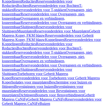
Koppelingen
Reducties
Reserveonderdelen voor
Reducties
Bochten
Reserveonderdelen voor Bochten
T-
stukken
Reserveonderdelen voor T-stukken
Overgangen, niet-
losneembaar
Reserveonderdelen voor Overgangen, niet-
losneembaar
Overgangen en verbindingen,
losneembaar
Reserveonderdelen voor Overgangen en verbindingen,
losneembaar
Sluitingen
Reserveonderdelen voor
Sluitingen
Muurplaten
Reserveonderdelen voor Muurplaten
Geberit
Mapress Koper, FKM blauw
Reserveonderdelen voor Geberit
Mapress Koper, FKM blauw
Koppelingen
Reserveonderdelen voor
Koppelingen
Reducties
Reserveonderdelen voor
Reducties
Bochten
Reserveonderdelen voor Bochten
T-
stukken
Reserveonderdelen voor T-stukken
Overgangen, niet-
losneembaar
Reserveonderdelen voor Overgangen, niet-
losneembaar
Overgangen en verbindingen,
losneembaar
Reserveonderdelen voor Overgangen en verbindingen,
losneembaar
Sluitingen
Reserveonderdelen voor
Sluitingen
Toebehoren voor Geberit Mapress
Koper
Reserveonderdelen voor Toebehoren voor Geberit Mapress
Koper
Isolaties voor muurplaten
Bescherming voor buizen en
fittingen
Bevestigingen voor buizen
Bevestigingen voor
muurplaten
Reserveonderdelen voor Bevestigingen voor
muurplaten
Dichtingen
Boutsets voor flensverbindingen
Geberit
Mapress CuNiFe
Geberit Mapress CuNiFe
Reserveonderdelen voor
Geberit Mapress CuNiFe
Buizen