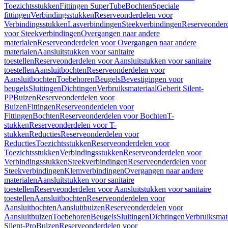
Toezichtsstukken
Fittingen SuperTube
Bochten
Speciale
fittingen
Verbindingsstukken
Reserveonderdelen voor
Verbindingsstukken
Lasverbindingen
Steekverbindingen
Reserveonder
voor Steekverbindingen
Overgangen naar andere
materialen
Reserveonderdelen voor Overgangen naar andere
materialen
Aansluitstukken voor sanitaire
toestellen
Reserveonderdelen voor Aansluitstukken voor sanitaire
toestellen
Aansluitbochten
Reserveonderdelen voor
Aansluitbochten
Toebehoren
Beugels
Bevestigingen voor
beugels
Sluitingen
Dichtingen
Verbruiksmateriaal
Geberit Silent-
PP
Buizen
Reserveonderdelen voor
Buizen
Fittingen
Reserveonderdelen voor
Fittingen
Bochten
Reserveonderdelen voor Bochten
T-
stukken
Reserveonderdelen voor T-
stukken
Reducties
Reserveonderdelen voor
Reducties
Toezichtsstukken
Reserveonderdelen voor
Toezichtsstukken
Verbindingsstukken
Reserveonderdelen voor
Verbindingsstukken
Steekverbindingen
Reserveonderdelen voor
Steekverbindingen
Klemverbindingen
Overgangen naar andere
materialen
Aansluitstukken voor sanitaire
toestellen
Reserveonderdelen voor Aansluitstukken voor sanitaire
toestellen
Aansluitbochten
Reserveonderdelen voor
Aansluitbochten
Aansluitbuizen
Reserveonderdelen voor
Aansluitbuizen
Toebehoren
Beugels
Sluitingen
Dichtingen
Verbruiksmat
Silent-Pro
Buizen
Reserveonderdelen voor