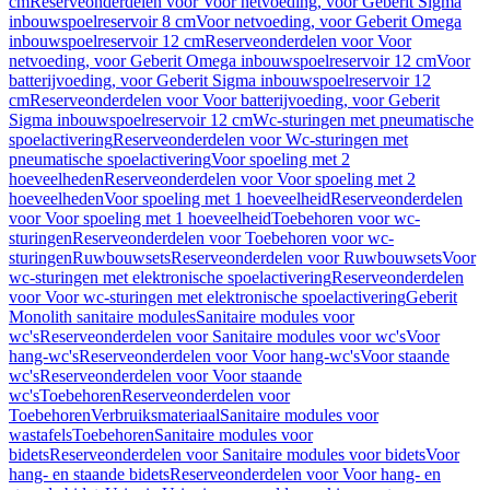
cm
Reserveonderdelen voor Voor netvoeding, voor Geberit Sigma
inbouwspoelreservoir 8 cm
Voor netvoeding, voor Geberit Omega
inbouwspoelreservoir 12 cm
Reserveonderdelen voor Voor
netvoeding, voor Geberit Omega inbouwspoelreservoir 12 cm
Voor
batterijvoeding, voor Geberit Sigma inbouwspoelreservoir 12
cm
Reserveonderdelen voor Voor batterijvoeding, voor Geberit
Sigma inbouwspoelreservoir 12 cm
Wc-sturingen met pneumatische
spoelactivering
Reserveonderdelen voor Wc-sturingen met
pneumatische spoelactivering
Voor spoeling met 2
hoeveelheden
Reserveonderdelen voor Voor spoeling met 2
hoeveelheden
Voor spoeling met 1 hoeveelheid
Reserveonderdelen
voor Voor spoeling met 1 hoeveelheid
Toebehoren voor wc-
sturingen
Reserveonderdelen voor Toebehoren voor wc-
sturingen
Ruwbouwsets
Reserveonderdelen voor Ruwbouwsets
Voor
wc-sturingen met elektronische spoelactivering
Reserveonderdelen
voor Voor wc-sturingen met elektronische spoelactivering
Geberit
Monolith sanitaire modules
Sanitaire modules voor
wc's
Reserveonderdelen voor Sanitaire modules voor wc's
Voor
hang-wc's
Reserveonderdelen voor Voor hang-wc's
Voor staande
wc's
Reserveonderdelen voor Voor staande
wc's
Toebehoren
Reserveonderdelen voor
Toebehoren
Verbruiksmateriaal
Sanitaire modules voor
wastafels
Toebehoren
Sanitaire modules voor
bidets
Reserveonderdelen voor Sanitaire modules voor bidets
Voor
hang- en staande bidets
Reserveonderdelen voor Voor hang- en