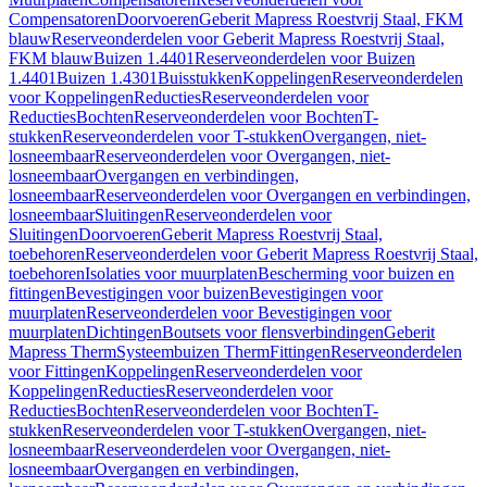
Compensatoren
Doorvoeren
Geberit Mapress Roestvrij Staal, FKM
blauw
Reserveonderdelen voor Geberit Mapress Roestvrij Staal,
FKM blauw
Buizen 1.4401
Reserveonderdelen voor Buizen
1.4401
Buizen 1.4301
Buisstukken
Koppelingen
Reserveonderdelen
voor Koppelingen
Reducties
Reserveonderdelen voor
Reducties
Bochten
Reserveonderdelen voor Bochten
T-
stukken
Reserveonderdelen voor T-stukken
Overgangen, niet-
losneembaar
Reserveonderdelen voor Overgangen, niet-
losneembaar
Overgangen en verbindingen,
losneembaar
Reserveonderdelen voor Overgangen en verbindingen,
losneembaar
Sluitingen
Reserveonderdelen voor
Sluitingen
Doorvoeren
Geberit Mapress Roestvrij Staal,
toebehoren
Reserveonderdelen voor Geberit Mapress Roestvrij Staal,
toebehoren
Isolaties voor muurplaten
Bescherming voor buizen en
fittingen
Bevestigingen voor buizen
Bevestigingen voor
muurplaten
Reserveonderdelen voor Bevestigingen voor
muurplaten
Dichtingen
Boutsets voor flensverbindingen
Geberit
Mapress Therm
Systeembuizen Therm
Fittingen
Reserveonderdelen
voor Fittingen
Koppelingen
Reserveonderdelen voor
Koppelingen
Reducties
Reserveonderdelen voor
Reducties
Bochten
Reserveonderdelen voor Bochten
T-
stukken
Reserveonderdelen voor T-stukken
Overgangen, niet-
losneembaar
Reserveonderdelen voor Overgangen, niet-
losneembaar
Overgangen en verbindingen,