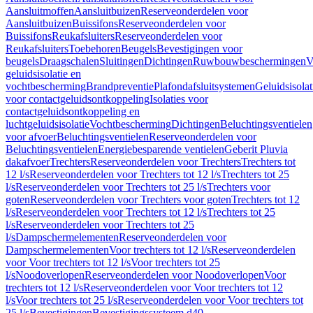
Aansluitmoffen
Aansluitbuizen
Reserveonderdelen voor
Aansluitbuizen
Buissifons
Reserveonderdelen voor
Buissifons
Reukafsluiters
Reserveonderdelen voor
Reukafsluiters
Toebehoren
Beugels
Bevestigingen voor
beugels
Draagschalen
Sluitingen
Dichtingen
Ruwbouwbeschermingen
V
geluidsisolatie en
vochtbescherming
Brandpreventie
Plafondafsluitsystemen
Geluidsisolat
voor contactgeluidsontkoppeling
Isolaties voor
contactgeluidsontkoppeling en
luchtgeluidsisolatie
Vochtbescherming
Dichtingen
Beluchtingsventielen
voor afvoer
Beluchtingsventielen
Reserveonderdelen voor
Beluchtingsventielen
Energiebesparende ventielen
Geberit Pluvia
dakafvoer
Trechters
Reserveonderdelen voor Trechters
Trechters tot
12 l/s
Reserveonderdelen voor Trechters tot 12 l/s
Trechters tot 25
l/s
Reserveonderdelen voor Trechters tot 25 l/s
Trechters voor
goten
Reserveonderdelen voor Trechters voor goten
Trechters tot 12
l/s
Reserveonderdelen voor Trechters tot 12 l/s
Trechters tot 25
l/s
Reserveonderdelen voor Trechters tot 25
l/s
Dampschermelementen
Reserveonderdelen voor
Dampschermelementen
Voor trechters tot 12 l/s
Reserveonderdelen
voor Voor trechters tot 12 l/s
Voor trechters tot 25
l/s
Noodoverlopen
Reserveonderdelen voor Noodoverlopen
Voor
trechters tot 12 l/s
Reserveonderdelen voor Voor trechters tot 12
l/s
Voor trechters tot 25 l/s
Reserveonderdelen voor Voor trechters tot
25 l/s
Bevestigingen
Bevestigingssysteem d40–