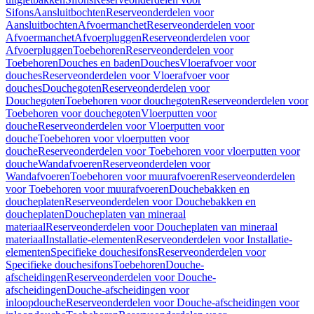
Sifons
Aansluitbochten
Reserveonderdelen voor
Aansluitbochten
Afvoermanchet
Reserveonderdelen voor
Afvoermanchet
Afvoerpluggen
Reserveonderdelen voor
Afvoerpluggen
Toebehoren
Reserveonderdelen voor
Toebehoren
Douches en baden
Douches
Vloerafvoer voor
douches
Reserveonderdelen voor Vloerafvoer voor
douches
Douchegoten
Reserveonderdelen voor
Douchegoten
Toebehoren voor douchegoten
Reserveonderdelen voor
Toebehoren voor douchegoten
Vloerputten voor
douche
Reserveonderdelen voor Vloerputten voor
douche
Toebehoren voor vloerputten voor
douche
Reserveonderdelen voor Toebehoren voor vloerputten voor
douche
Wandafvoeren
Reserveonderdelen voor
Wandafvoeren
Toebehoren voor muurafvoeren
Reserveonderdelen
voor Toebehoren voor muurafvoeren
Douchebakken en
doucheplaten
Reserveonderdelen voor Douchebakken en
doucheplaten
Doucheplaten van mineraal
materiaal
Reserveonderdelen voor Doucheplaten van mineraal
materiaal
Installatie-elementen
Reserveonderdelen voor Installatie-
elementen
Specifieke douchesifons
Reserveonderdelen voor
Specifieke douchesifons
Toebehoren
Douche-
afscheidingen
Reserveonderdelen voor Douche-
afscheidingen
Douche-afscheidingen voor
inloopdouche
Reserveonderdelen voor Douche-afscheidingen voor