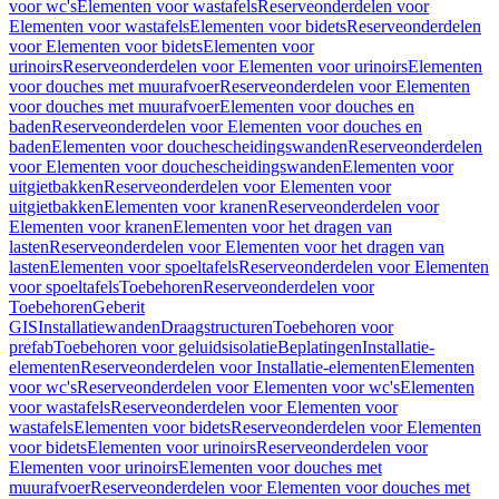
voor wc's
Elementen voor wastafels
Reserveonderdelen voor
Elementen voor wastafels
Elementen voor bidets
Reserveonderdelen
voor Elementen voor bidets
Elementen voor
urinoirs
Reserveonderdelen voor Elementen voor urinoirs
Elementen
voor douches met muurafvoer
Reserveonderdelen voor Elementen
voor douches met muurafvoer
Elementen voor douches en
baden
Reserveonderdelen voor Elementen voor douches en
baden
Elementen voor douchescheidingswanden
Reserveonderdelen
voor Elementen voor douchescheidingswanden
Elementen voor
uitgietbakken
Reserveonderdelen voor Elementen voor
uitgietbakken
Elementen voor kranen
Reserveonderdelen voor
Elementen voor kranen
Elementen voor het dragen van
lasten
Reserveonderdelen voor Elementen voor het dragen van
lasten
Elementen voor spoeltafels
Reserveonderdelen voor Elementen
voor spoeltafels
Toebehoren
Reserveonderdelen voor
Toebehoren
Geberit
GIS
Installatiewanden
Draagstructuren
Toebehoren voor
prefab
Toebehoren voor geluidsisolatie
Beplatingen
Installatie-
elementen
Reserveonderdelen voor Installatie-elementen
Elementen
voor wc's
Reserveonderdelen voor Elementen voor wc's
Elementen
voor wastafels
Reserveonderdelen voor Elementen voor
wastafels
Elementen voor bidets
Reserveonderdelen voor Elementen
voor bidets
Elementen voor urinoirs
Reserveonderdelen voor
Elementen voor urinoirs
Elementen voor douches met
muurafvoer
Reserveonderdelen voor Elementen voor douches met