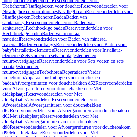
inloopdouche
Toebehoren
Reserveonderdelen voor
Toebehoren
Nisaflegboxen voor douches
Reserveonderdelen voor
Nisaflegboxen voor douches
Nisaflegboxen
Reserveonderdelen voor
Nisaflegboxen
Toebehoren
Baden
Baden van
sanitairacryl
Reserveonderdelen voor Baden van
sanitairacryl
Rechthoekige baden
Reserveonderdelen voor
Rechthoekige baden
Baden van mineraal
materiaal
Reserveonderdelen voor Baden van mineraal
materiaal
Baden voor baby's
Reserveonderdelen voor Baden voor
baby's
Installatie-elementen
Reserveonderdelen voor Installatie-
elementen
Sets voeten en sets montagesteunen en
muurbevestigingen
Reserveonderdelen voor Sets voeten en sets
montagesteunen en
muurbevestigingen
Toebehoren
Reparatiesets
Verder
toebehoren
Apparaataansluitingen voor douches en
baden
Afvoergarnituren voor douchebakken d52
Reserveonderdelen
voor Afvoergarnituren voor douchebakken d52
Met
afdekplaatje
Reserveonderdelen voor Met
afdekplaatje
Afvoerdeksel
Reserveonderdelen voor
Afvoerdeksel
Afvoergarnituren voor douchebakken,
d62
Reserveonderdelen voor Afvoergarnituren voor douchebakken,
d62
Met afdekplaatje
Reserveonderdelen voor Met
afdekplaatje
Afvoergarnituren voor douchebakken,
d90
Reserveonderdelen voor Afvoergarnituren voor douchebakken,
d90
Met afdekplaatje
Reserveonderdelen voor Met