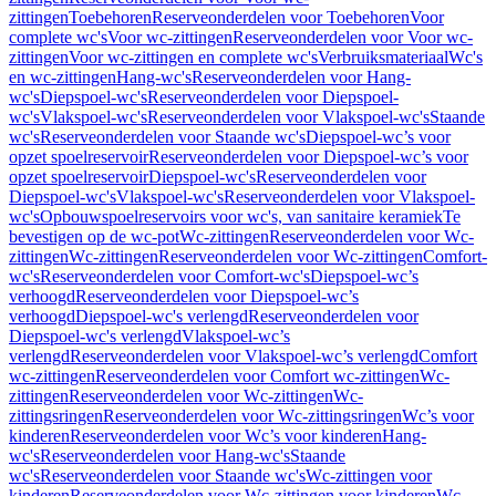
zittingen
Toebehoren
Reserveonderdelen voor Toebehoren
Voor
complete wc's
Voor wc-zittingen
Reserveonderdelen voor Voor wc-
zittingen
Voor wc-zittingen en complete wc's
Verbruiksmateriaal
Wc's
en wc-zittingen
Hang-wc's
Reserveonderdelen voor Hang-
wc's
Diepspoel-wc's
Reserveonderdelen voor Diepspoel-
wc's
Vlakspoel-wc's
Reserveonderdelen voor Vlakspoel-wc's
Staande
wc's
Reserveonderdelen voor Staande wc's
Diepspoel-wc’s voor
opzet spoelreservoir
Reserveonderdelen voor Diepspoel-wc’s voor
opzet spoelreservoir
Diepspoel-wc's
Reserveonderdelen voor
Diepspoel-wc's
Vlakspoel-wc's
Reserveonderdelen voor Vlakspoel-
wc's
Opbouwspoelreservoirs voor wc's, van sanitaire keramiek
Te
bevestigen op de wc-pot
Wc-zittingen
Reserveonderdelen voor Wc-
zittingen
Wc-zittingen
Reserveonderdelen voor Wc-zittingen
Comfort-
wc's
Reserveonderdelen voor Comfort-wc's
Diepspoel-wc’s
verhoogd
Reserveonderdelen voor Diepspoel-wc’s
verhoogd
Diepspoel-wc's verlengd
Reserveonderdelen voor
Diepspoel-wc's verlengd
Vlakspoel-wc’s
verlengd
Reserveonderdelen voor Vlakspoel-wc’s verlengd
Comfort
wc-zittingen
Reserveonderdelen voor Comfort wc-zittingen
Wc-
zittingen
Reserveonderdelen voor Wc-zittingen
Wc-
zittingsringen
Reserveonderdelen voor Wc-zittingsringen
Wc’s voor
kinderen
Reserveonderdelen voor Wc’s voor kinderen
Hang-
wc's
Reserveonderdelen voor Hang-wc's
Staande
wc's
Reserveonderdelen voor Staande wc's
Wc-zittingen voor
kinderen
Reserveonderdelen voor Wc-zittingen voor kinderen
Wc-