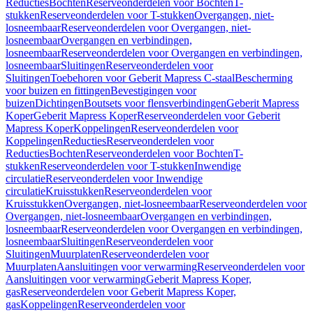
Reducties
Bochten
Reserveonderdelen voor Bochten
T-
stukken
Reserveonderdelen voor T-stukken
Overgangen, niet-
losneembaar
Reserveonderdelen voor Overgangen, niet-
losneembaar
Overgangen en verbindingen,
losneembaar
Reserveonderdelen voor Overgangen en verbindingen,
losneembaar
Sluitingen
Reserveonderdelen voor
Sluitingen
Toebehoren voor Geberit Mapress C-staal
Bescherming
voor buizen en fittingen
Bevestigingen voor
buizen
Dichtingen
Boutsets voor flensverbindingen
Geberit Mapress
Koper
Geberit Mapress Koper
Reserveonderdelen voor Geberit
Mapress Koper
Koppelingen
Reserveonderdelen voor
Koppelingen
Reducties
Reserveonderdelen voor
Reducties
Bochten
Reserveonderdelen voor Bochten
T-
stukken
Reserveonderdelen voor T-stukken
Inwendige
circulatie
Reserveonderdelen voor Inwendige
circulatie
Kruisstukken
Reserveonderdelen voor
Kruisstukken
Overgangen, niet-losneembaar
Reserveonderdelen voor
Overgangen, niet-losneembaar
Overgangen en verbindingen,
losneembaar
Reserveonderdelen voor Overgangen en verbindingen,
losneembaar
Sluitingen
Reserveonderdelen voor
Sluitingen
Muurplaten
Reserveonderdelen voor
Muurplaten
Aansluitingen voor verwarming
Reserveonderdelen voor
Aansluitingen voor verwarming
Geberit Mapress Koper,
gas
Reserveonderdelen voor Geberit Mapress Koper,
gas
Koppelingen
Reserveonderdelen voor