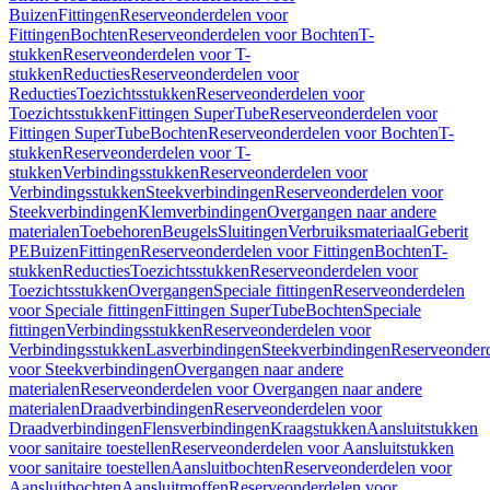
Buizen
Fittingen
Reserveonderdelen voor
Fittingen
Bochten
Reserveonderdelen voor Bochten
T-
stukken
Reserveonderdelen voor T-
stukken
Reducties
Reserveonderdelen voor
Reducties
Toezichtsstukken
Reserveonderdelen voor
Toezichtsstukken
Fittingen SuperTube
Reserveonderdelen voor
Fittingen SuperTube
Bochten
Reserveonderdelen voor Bochten
T-
stukken
Reserveonderdelen voor T-
stukken
Verbindingsstukken
Reserveonderdelen voor
Verbindingsstukken
Steekverbindingen
Reserveonderdelen voor
Steekverbindingen
Klemverbindingen
Overgangen naar andere
materialen
Toebehoren
Beugels
Sluitingen
Verbruiksmateriaal
Geberit
PE
Buizen
Fittingen
Reserveonderdelen voor Fittingen
Bochten
T-
stukken
Reducties
Toezichtsstukken
Reserveonderdelen voor
Toezichtsstukken
Overgangen
Speciale fittingen
Reserveonderdelen
voor Speciale fittingen
Fittingen SuperTube
Bochten
Speciale
fittingen
Verbindingsstukken
Reserveonderdelen voor
Verbindingsstukken
Lasverbindingen
Steekverbindingen
Reserveonder
voor Steekverbindingen
Overgangen naar andere
materialen
Reserveonderdelen voor Overgangen naar andere
materialen
Draadverbindingen
Reserveonderdelen voor
Draadverbindingen
Flensverbindingen
Kraagstukken
Aansluitstukken
voor sanitaire toestellen
Reserveonderdelen voor Aansluitstukken
voor sanitaire toestellen
Aansluitbochten
Reserveonderdelen voor
Aansluitbochten
Aansluitmoffen
Reserveonderdelen voor