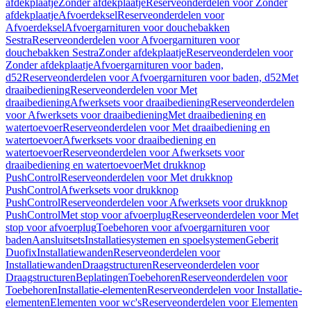
afdekplaatje
Zonder afdekplaatje
Reserveonderdelen voor Zonder
afdekplaatje
Afvoerdeksel
Reserveonderdelen voor
Afvoerdeksel
Afvoergarnituren voor douchebakken
Sestra
Reserveonderdelen voor Afvoergarnituren voor
douchebakken Sestra
Zonder afdekplaatje
Reserveonderdelen voor
Zonder afdekplaatje
Afvoergarnituren voor baden,
d52
Reserveonderdelen voor Afvoergarnituren voor baden, d52
Met
draaibediening
Reserveonderdelen voor Met
draaibediening
Afwerksets voor draaibediening
Reserveonderdelen
voor Afwerksets voor draaibediening
Met draaibediening en
watertoevoer
Reserveonderdelen voor Met draaibediening en
watertoevoer
Afwerksets voor draaibediening en
watertoevoer
Reserveonderdelen voor Afwerksets voor
draaibediening en watertoevoer
Met drukknop
PushControl
Reserveonderdelen voor Met drukknop
PushControl
Afwerksets voor drukknop
PushControl
Reserveonderdelen voor Afwerksets voor drukknop
PushControl
Met stop voor afvoerplug
Reserveonderdelen voor Met
stop voor afvoerplug
Toebehoren voor afvoergarnituren voor
baden
Aansluitsets
Installatiesystemen en spoelsystemen
Geberit
Duofix
Installatiewanden
Reserveonderdelen voor
Installatiewanden
Draagstructuren
Reserveonderdelen voor
Draagstructuren
Beplatingen
Toebehoren
Reserveonderdelen voor
Toebehoren
Installatie-elementen
Reserveonderdelen voor Installatie-
elementen
Elementen voor wc's
Reserveonderdelen voor Elementen