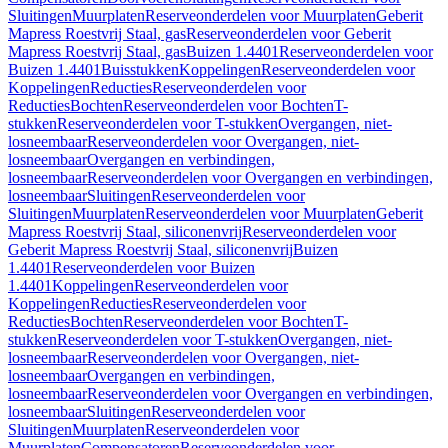
Sluitingen
Muurplaten
Reserveonderdelen voor Muurplaten
Geberit
Mapress Roestvrij Staal, gas
Reserveonderdelen voor Geberit
Mapress Roestvrij Staal, gas
Buizen 1.4401
Reserveonderdelen voor
Buizen 1.4401
Buisstukken
Koppelingen
Reserveonderdelen voor
Koppelingen
Reducties
Reserveonderdelen voor
Reducties
Bochten
Reserveonderdelen voor Bochten
T-
stukken
Reserveonderdelen voor T-stukken
Overgangen, niet-
losneembaar
Reserveonderdelen voor Overgangen, niet-
losneembaar
Overgangen en verbindingen,
losneembaar
Reserveonderdelen voor Overgangen en verbindingen,
losneembaar
Sluitingen
Reserveonderdelen voor
Sluitingen
Muurplaten
Reserveonderdelen voor Muurplaten
Geberit
Mapress Roestvrij Staal, siliconenvrij
Reserveonderdelen voor
Geberit Mapress Roestvrij Staal, siliconenvrij
Buizen
1.4401
Reserveonderdelen voor Buizen
1.4401
Koppelingen
Reserveonderdelen voor
Koppelingen
Reducties
Reserveonderdelen voor
Reducties
Bochten
Reserveonderdelen voor Bochten
T-
stukken
Reserveonderdelen voor T-stukken
Overgangen, niet-
losneembaar
Reserveonderdelen voor Overgangen, niet-
losneembaar
Overgangen en verbindingen,
losneembaar
Reserveonderdelen voor Overgangen en verbindingen,
losneembaar
Sluitingen
Reserveonderdelen voor
Sluitingen
Muurplaten
Reserveonderdelen voor
Muurplaten
Compensatoren
Reserveonderdelen voor