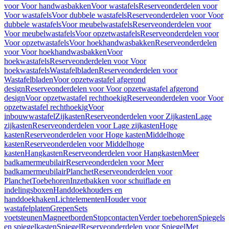
voor Voor handwasbakken
Voor wastafels
Reserveonderdelen voor
Voor wastafels
Voor dubbele wastafels
Reserveonderdelen voor Voor
dubbele wastafels
Voor meubelwastafels
Reserveonderdelen voor
Voor meubelwastafels
Voor opzetwastafels
Reserveonderdelen voor
Voor opzetwastafels
Voor hoekhandwasbakken
Reserveonderdelen
voor Voor hoekhandwasbakken
Voor
hoekwastafels
Reserveonderdelen voor Voor
hoekwastafels
Wastafelbladen
Reserveonderdelen voor
Wastafelbladen
Voor opzetwastafel afgerond
design
Reserveonderdelen voor Voor opzetwastafel afgerond
design
Voor opzetwastafel rechthoekig
Reserveonderdelen voor Voor
opzetwastafel rechthoekig
Voor
inbouwwastafel
Zijkasten
Reserveonderdelen voor Zijkasten
Lage
zijkasten
Reserveonderdelen voor Lage zijkasten
Hoge
kasten
Reserveonderdelen voor Hoge kasten
Middelhoge
kasten
Reserveonderdelen voor Middelhoge
kasten
Hangkasten
Reserveonderdelen voor Hangkasten
Meer
badkamermeubilair
Reserveonderdelen voor Meer
badkamermeubilair
Planchet
Reserveonderdelen voor
Planchet
Toebehoren
Inzetbakken voor schuiflade en
indelingsboxen
Handdoekhouders en
handdoekhaken
Lichtelementen
Houder voor
wastafelplaten
Grepen
Sets
voetsteunen
Magneetborden
Stopcontacten
Verder toebehoren
Spiegels
en spiegelkasten
Spiegel
Reserveonderdelen voor Spiegel
Met