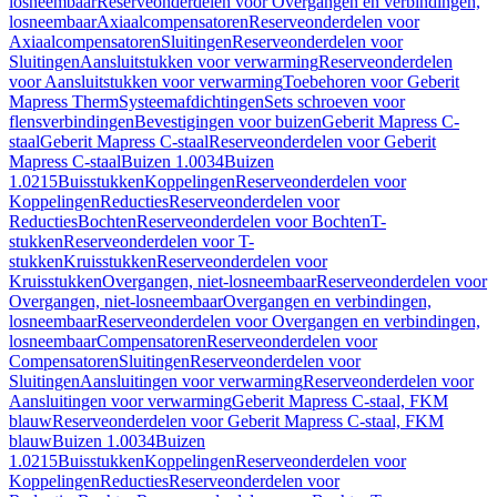
losneembaar
Reserveonderdelen voor Overgangen en verbindingen,
losneembaar
Axiaalcompensatoren
Reserveonderdelen voor
Axiaalcompensatoren
Sluitingen
Reserveonderdelen voor
Sluitingen
Aansluitstukken voor verwarming
Reserveonderdelen
voor Aansluitstukken voor verwarming
Toebehoren voor Geberit
Mapress Therm
Systeemafdichtingen
Sets schroeven voor
flensverbindingen
Bevestigingen voor buizen
Geberit Mapress C-
staal
Geberit Mapress C-staal
Reserveonderdelen voor Geberit
Mapress C-staal
Buizen 1.0034
Buizen
1.0215
Buisstukken
Koppelingen
Reserveonderdelen voor
Koppelingen
Reducties
Reserveonderdelen voor
Reducties
Bochten
Reserveonderdelen voor Bochten
T-
stukken
Reserveonderdelen voor T-
stukken
Kruisstukken
Reserveonderdelen voor
Kruisstukken
Overgangen, niet-losneembaar
Reserveonderdelen voor
Overgangen, niet-losneembaar
Overgangen en verbindingen,
losneembaar
Reserveonderdelen voor Overgangen en verbindingen,
losneembaar
Compensatoren
Reserveonderdelen voor
Compensatoren
Sluitingen
Reserveonderdelen voor
Sluitingen
Aansluitingen voor verwarming
Reserveonderdelen voor
Aansluitingen voor verwarming
Geberit Mapress C-staal, FKM
blauw
Reserveonderdelen voor Geberit Mapress C-staal, FKM
blauw
Buizen 1.0034
Buizen
1.0215
Buisstukken
Koppelingen
Reserveonderdelen voor
Koppelingen
Reducties
Reserveonderdelen voor