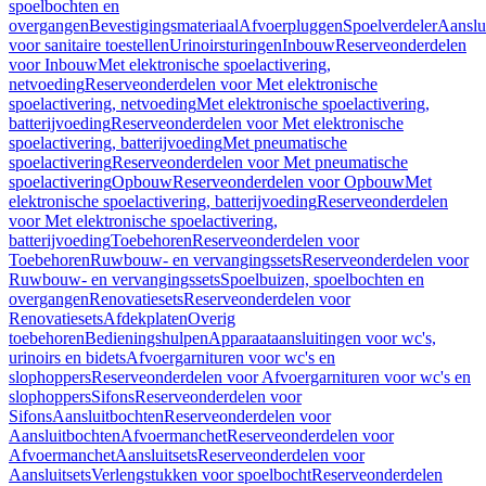
spoelbochten en
overgangen
Bevestigingsmateriaal
Afvoerpluggen
Spoelverdeler
Aanslu
voor sanitaire toestellen
Urinoirsturingen
Inbouw
Reserveonderdelen
voor Inbouw
Met elektronische spoelactivering,
netvoeding
Reserveonderdelen voor Met elektronische
spoelactivering, netvoeding
Met elektronische spoelactivering,
batterijvoeding
Reserveonderdelen voor Met elektronische
spoelactivering, batterijvoeding
Met pneumatische
spoelactivering
Reserveonderdelen voor Met pneumatische
spoelactivering
Opbouw
Reserveonderdelen voor Opbouw
Met
elektronische spoelactivering, batterijvoeding
Reserveonderdelen
voor Met elektronische spoelactivering,
batterijvoeding
Toebehoren
Reserveonderdelen voor
Toebehoren
Ruwbouw- en vervangingssets
Reserveonderdelen voor
Ruwbouw- en vervangingssets
Spoelbuizen, spoelbochten en
overgangen
Renovatiesets
Reserveonderdelen voor
Renovatiesets
Afdekplaten
Overig
toebehoren
Bedieningshulpen
Apparaataansluitingen voor wc's,
urinoirs en bidets
Afvoergarnituren voor wc's en
slophoppers
Reserveonderdelen voor Afvoergarnituren voor wc's en
slophoppers
Sifons
Reserveonderdelen voor
Sifons
Aansluitbochten
Reserveonderdelen voor
Aansluitbochten
Afvoermanchet
Reserveonderdelen voor
Afvoermanchet
Aansluitsets
Reserveonderdelen voor
Aansluitsets
Verlengstukken voor spoelbocht
Reserveonderdelen