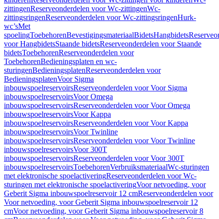
zittingen
Reserveonderdelen voor Wc-zittingen
Wc-
zittingsringen
Reserveonderdelen voor Wc-zittingsringen
Hurk-
wc’s
Met
spoeling
Toebehoren
Bevestigingsmateriaal
Bidets
Hangbidets
Reserveo
voor Hangbidets
Staande bidets
Reserveonderdelen voor Staande
bidets
Toebehoren
Reserveonderdelen voor
Toebehoren
Bedieningsplaten en wc-
sturingen
Bedieningsplaten
Reserveonderdelen voor
Bedieningsplaten
Voor Sigma
inbouwspoelreservoirs
Reserveonderdelen voor Voor Sigma
inbouwspoelreservoirs
Voor Omega
inbouwspoelreservoirs
Reserveonderdelen voor Voor Omega
inbouwspoelreservoirs
Voor Kappa
inbouwspoelreservoirs
Reserveonderdelen voor Voor Kappa
inbouwspoelreservoirs
Voor Twinline
inbouwspoelreservoirs
Reserveonderdelen voor Voor Twinline
inbouwspoelreservoirs
Voor 300T
inbouwspoelreservoirs
Reserveonderdelen voor Voor 300T
inbouwspoelreservoirs
Toebehoren
Verbruiksmateriaal
Wc-sturingen
met elektronische spoelactivering
Reserveonderdelen voor Wc-
sturingen met elektronische spoelactivering
Voor netvoeding, voor
Geberit Sigma inbouwspoelreservoir 12 cm
Reserveonderdelen voor
Voor netvoeding, voor Geberit Sigma inbouwspoelreservoir 12
cm
Voor netvoeding, voor Geberit Sigma inbouwspoelreservoir 8