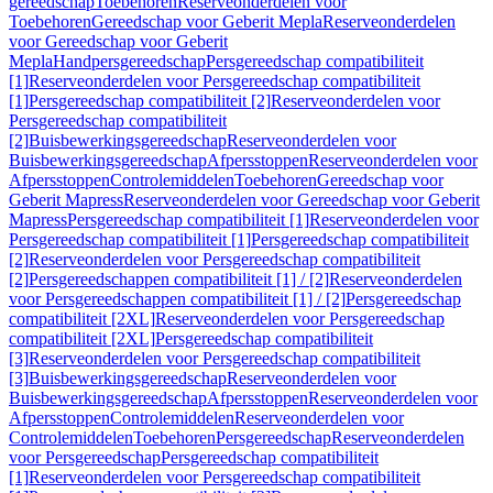
gereedschap
Toebehoren
Reserveonderdelen voor
Toebehoren
Gereedschap voor Geberit Mepla
Reserveonderdelen
voor Gereedschap voor Geberit
Mepla
Handpersgereedschap
Persgereedschap compatibiliteit
[1]
Reserveonderdelen voor Persgereedschap compatibiliteit
[1]
Persgereedschap compatibiliteit [2]
Reserveonderdelen voor
Persgereedschap compatibiliteit
[2]
Buisbewerkingsgereedschap
Reserveonderdelen voor
Buisbewerkingsgereedschap
Afpersstoppen
Reserveonderdelen voor
Afpersstoppen
Controlemiddelen
Toebehoren
Gereedschap voor
Geberit Mapress
Reserveonderdelen voor Gereedschap voor Geberit
Mapress
Persgereedschap compatibiliteit [1]
Reserveonderdelen voor
Persgereedschap compatibiliteit [1]
Persgereedschap compatibiliteit
[2]
Reserveonderdelen voor Persgereedschap compatibiliteit
[2]
Persgereedschappen compatibiliteit [1] / [2]
Reserveonderdelen
voor Persgereedschappen compatibiliteit [1] / [2]
Persgereedschap
compatibiliteit [2XL]
Reserveonderdelen voor Persgereedschap
compatibiliteit [2XL]
Persgereedschap compatibiliteit
[3]
Reserveonderdelen voor Persgereedschap compatibiliteit
[3]
Buisbewerkingsgereedschap
Reserveonderdelen voor
Buisbewerkingsgereedschap
Afpersstoppen
Reserveonderdelen voor
Afpersstoppen
Controlemiddelen
Reserveonderdelen voor
Controlemiddelen
Toebehoren
Persgereedschap
Reserveonderdelen
voor Persgereedschap
Persgereedschap compatibiliteit
[1]
Reserveonderdelen voor Persgereedschap compatibiliteit