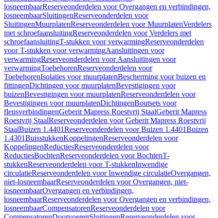
losneembaar
Reserveonderdelen voor Overgangen en verbindingen,
losneembaar
Sluitingen
Reserveonderdelen voor
Sluitingen
Muurplaten
Reserveonderdelen voor Muurplaten
Verdelers
met schroefaansluiting
Reserveonderdelen voor Verdelers met
schroefaansluiting
T-stukken voor verwarming
Reserveonderdelen
voor T-stukken voor verwarming
Aansluitingen voor
verwarming
Reserveonderdelen voor Aansluitingen voor
verwarming
Toebehoren
Reserveonderdelen voor
Toebehoren
Isolaties voor muurplaten
Bescherming voor buizen en
fittingen
Dichtingen voor muurplaten
Bevestigingen voor
buizen
Bevestigingen voor muurplaten
Reserveonderdelen voor
Bevestigingen voor muurplaten
Dichtingen
Boutsets voor
flensverbindingen
Geberit Mapress Roestvrij Staal
Geberit Mapress
Roestvrij Staal
Reserveonderdelen voor Geberit Mapress Roestvrij
Staal
Buizen 1.4401
Reserveonderdelen voor Buizen 1.4401
Buizen
1.4301
Buisstukken
Koppelingen
Reserveonderdelen voor
Koppelingen
Reducties
Reserveonderdelen voor
Reducties
Bochten
Reserveonderdelen voor Bochten
T-
stukken
Reserveonderdelen voor T-stukken
Inwendige
circulatie
Reserveonderdelen voor Inwendige circulatie
Overgangen,
niet-losneembaar
Reserveonderdelen voor Overgangen, niet-
losneembaar
Overgangen en verbindingen,
losneembaar
Reserveonderdelen voor Overgangen en verbindingen,
losneembaar
Compensatoren
Reserveonderdelen voor
Compensatoren
Doorvoeren
Sluitingen
Reserveonderdelen voor