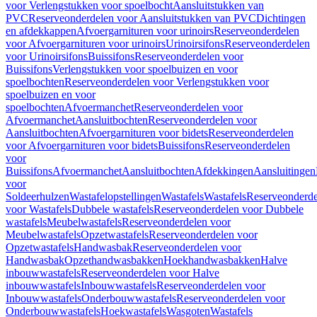
voor Verlengstukken voor spoelbocht
Aansluitstukken van
PVC
Reserveonderdelen voor Aansluitstukken van PVC
Dichtingen
en afdekkappen
Afvoergarnituren voor urinoirs
Reserveonderdelen
voor Afvoergarnituren voor urinoirs
Urinoirsifons
Reserveonderdelen
voor Urinoirsifons
Buissifons
Reserveonderdelen voor
Buissifons
Verlengstukken voor spoelbuizen en voor
spoelbochten
Reserveonderdelen voor Verlengstukken voor
spoelbuizen en voor
spoelbochten
Afvoermanchet
Reserveonderdelen voor
Afvoermanchet
Aansluitbochten
Reserveonderdelen voor
Aansluitbochten
Afvoergarnituren voor bidets
Reserveonderdelen
voor Afvoergarnituren voor bidets
Buissifons
Reserveonderdelen
voor
Buissifons
Afvoermanchet
Aansluitbochten
Afdekkingen
Aansluitingen
voor
Soldeerhulzen
Wastafelopstellingen
Wastafels
Wastafels
Reserveonderde
voor Wastafels
Dubbele wastafels
Reserveonderdelen voor Dubbele
wastafels
Meubelwastafels
Reserveonderdelen voor
Meubelwastafels
Opzetwastafels
Reserveonderdelen voor
Opzetwastafels
Handwasbak
Reserveonderdelen voor
Handwasbak
Opzethandwasbakken
Hoekhandwasbakken
Halve
inbouwwastafels
Reserveonderdelen voor Halve
inbouwwastafels
Inbouwwastafels
Reserveonderdelen voor
Inbouwwastafels
Onderbouwwastafels
Reserveonderdelen voor
Onderbouwwastafels
Hoekwastafels
Wasgoten
Wastafels