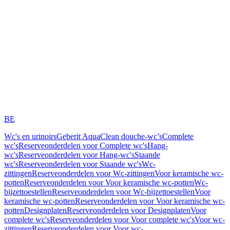
BE
Wc's en urinoirs
Geberit AquaClean douche-wc’s
Complete
wc's
Reserveonderdelen voor Complete wc's
Hang-
wc's
Reserveonderdelen voor Hang-wc's
Staande
wc's
Reserveonderdelen voor Staande wc's
Wc-
zittingen
Reserveonderdelen voor Wc-zittingen
Voor keramische wc-
potten
Reserveonderdelen voor Voor keramische wc-potten
Wc-
bijzettoestellen
Reserveonderdelen voor Wc-bijzettoestellen
Voor
keramische wc-potten
Reserveonderdelen voor Voor keramische wc-
potten
Designplaten
Reserveonderdelen voor Designplaten
Voor
complete wc's
Reserveonderdelen voor Voor complete wc's
Voor wc-
zittingen
Reserveonderdelen voor Voor wc-