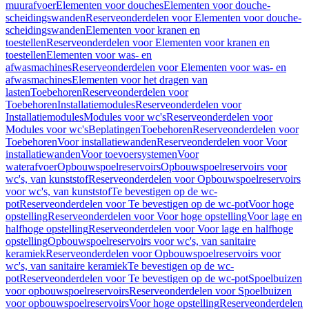
muurafvoer
Elementen voor douches
Elementen voor douche-
scheidingswanden
Reserveonderdelen voor Elementen voor douche-
scheidingswanden
Elementen voor kranen en
toestellen
Reserveonderdelen voor Elementen voor kranen en
toestellen
Elementen voor was- en
afwasmachines
Reserveonderdelen voor Elementen voor was- en
afwasmachines
Elementen voor het dragen van
lasten
Toebehoren
Reserveonderdelen voor
Toebehoren
Installatiemodules
Reserveonderdelen voor
Installatiemodules
Modules voor wc's
Reserveonderdelen voor
Modules voor wc's
Beplatingen
Toebehoren
Reserveonderdelen voor
Toebehoren
Voor installatiewanden
Reserveonderdelen voor Voor
installatiewanden
Voor toevoersystemen
Voor
waterafvoer
Opbouwspoelreservoirs
Opbouwspoelreservoirs voor
wc's, van kunststof
Reserveonderdelen voor Opbouwspoelreservoirs
voor wc's, van kunststof
Te bevestigen op de wc-
pot
Reserveonderdelen voor Te bevestigen op de wc-pot
Voor hoge
opstelling
Reserveonderdelen voor Voor hoge opstelling
Voor lage en
halfhoge opstelling
Reserveonderdelen voor Voor lage en halfhoge
opstelling
Opbouwspoelreservoirs voor wc's, van sanitaire
keramiek
Reserveonderdelen voor Opbouwspoelreservoirs voor
wc's, van sanitaire keramiek
Te bevestigen op de wc-
pot
Reserveonderdelen voor Te bevestigen op de wc-pot
Spoelbuizen
voor opbouwspoelreservoirs
Reserveonderdelen voor Spoelbuizen
voor opbouwspoelreservoirs
Voor hoge opstelling
Reserveonderdelen