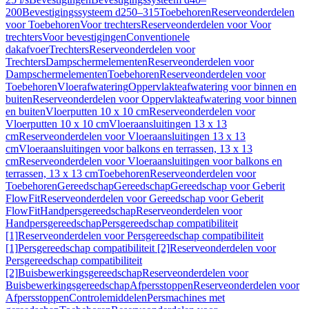
200
Bevestigingssysteem d250–315
Toebehoren
Reserveonderdelen
voor Toebehoren
Voor trechters
Reserveonderdelen voor Voor
trechters
Voor bevestigingen
Conventionele
dakafvoer
Trechters
Reserveonderdelen voor
Trechters
Dampschermelementen
Reserveonderdelen voor
Dampschermelementen
Toebehoren
Reserveonderdelen voor
Toebehoren
Vloerafwatering
Oppervlakteafwatering voor binnen en
buiten
Reserveonderdelen voor Oppervlakteafwatering voor binnen
en buiten
Vloerputten 10 x 10 cm
Reserveonderdelen voor
Vloerputten 10 x 10 cm
Vloeraansluitingen 13 x 13
cm
Reserveonderdelen voor Vloeraansluitingen 13 x 13
cm
Vloeraansluitingen voor balkons en terrassen, 13 x 13
cm
Reserveonderdelen voor Vloeraansluitingen voor balkons en
terrassen, 13 x 13 cm
Toebehoren
Reserveonderdelen voor
Toebehoren
Gereedschap
Gereedschap
Gereedschap voor Geberit
FlowFit
Reserveonderdelen voor Gereedschap voor Geberit
FlowFit
Handpersgereedschap
Reserveonderdelen voor
Handpersgereedschap
Persgereedschap compatibiliteit
[1]
Reserveonderdelen voor Persgereedschap compatibiliteit
[1]
Persgereedschap compatibiliteit [2]
Reserveonderdelen voor
Persgereedschap compatibiliteit
[2]
Buisbewerkingsgereedschap
Reserveonderdelen voor
Buisbewerkingsgereedschap
Afpersstoppen
Reserveonderdelen voor
Afpersstoppen
Controlemiddelen
Persmachines met