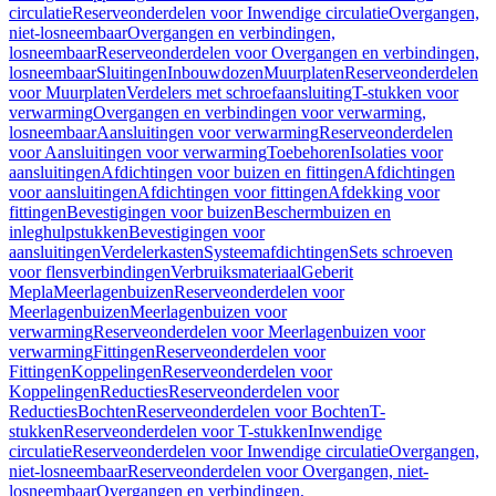
circulatie
Reserveonderdelen voor Inwendige circulatie
Overgangen,
niet-losneembaar
Overgangen en verbindingen,
losneembaar
Reserveonderdelen voor Overgangen en verbindingen,
losneembaar
Sluitingen
Inbouwdozen
Muurplaten
Reserveonderdelen
voor Muurplaten
Verdelers met schroefaansluiting
T-stukken voor
verwarming
Overgangen en verbindingen voor verwarming,
losneembaar
Aansluitingen voor verwarming
Reserveonderdelen
voor Aansluitingen voor verwarming
Toebehoren
Isolaties voor
aansluitingen
Afdichtingen voor buizen en fittingen
Afdichtingen
voor aansluitingen
Afdichtingen voor fittingen
Afdekking voor
fittingen
Bevestigingen voor buizen
Beschermbuizen en
inleghulpstukken
Bevestigingen voor
aansluitingen
Verdelerkasten
Systeemafdichtingen
Sets schroeven
voor flensverbindingen
Verbruiksmateriaal
Geberit
Mepla
Meerlagenbuizen
Reserveonderdelen voor
Meerlagenbuizen
Meerlagenbuizen voor
verwarming
Reserveonderdelen voor Meerlagenbuizen voor
verwarming
Fittingen
Reserveonderdelen voor
Fittingen
Koppelingen
Reserveonderdelen voor
Koppelingen
Reducties
Reserveonderdelen voor
Reducties
Bochten
Reserveonderdelen voor Bochten
T-
stukken
Reserveonderdelen voor T-stukken
Inwendige
circulatie
Reserveonderdelen voor Inwendige circulatie
Overgangen,
niet-losneembaar
Reserveonderdelen voor Overgangen, niet-
losneembaar
Overgangen en verbindingen,