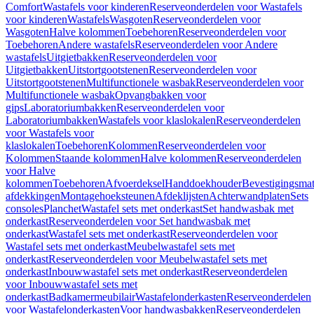
Comfort
Wastafels voor kinderen
Reserveonderdelen voor Wastafels
voor kinderen
Wastafels
Wasgoten
Reserveonderdelen voor
Wasgoten
Halve kolommen
Toebehoren
Reserveonderdelen voor
Toebehoren
Andere wastafels
Reserveonderdelen voor Andere
wastafels
Uitgietbakken
Reserveonderdelen voor
Uitgietbakken
Uitstortgootstenen
Reserveonderdelen voor
Uitstortgootstenen
Multifunctionele wasbak
Reserveonderdelen voor
Multifunctionele wasbak
Opvangbakken voor
gips
Laboratoriumbakken
Reserveonderdelen voor
Laboratoriumbakken
Wastafels voor klaslokalen
Reserveonderdelen
voor Wastafels voor
klaslokalen
Toebehoren
Kolommen
Reserveonderdelen voor
Kolommen
Staande kolommen
Halve kolommen
Reserveonderdelen
voor Halve
kolommen
Toebehoren
Afvoerdeksel
Handdoekhouder
Bevestigingsmat
afdekkingen
Montagehoeksteunen
Afdeklijsten
Achterwandplaten
Sets
consoles
Planchet
Wastafel sets met onderkast
Set handwasbak met
onderkast
Reserveonderdelen voor Set handwasbak met
onderkast
Wastafel sets met onderkast
Reserveonderdelen voor
Wastafel sets met onderkast
Meubelwastafel sets met
onderkast
Reserveonderdelen voor Meubelwastafel sets met
onderkast
Inbouwwastafel sets met onderkast
Reserveonderdelen
voor Inbouwwastafel sets met
onderkast
Badkamermeubilair
Wastafelonderkasten
Reserveonderdelen
voor Wastafelonderkasten
Voor handwasbakken
Reserveonderdelen