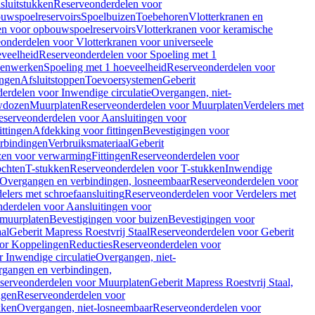
sluitstukken
Reserveonderdelen voor
uwspoelreservoirs
Spoelbuizen
Toebehoren
Vlotterkranen en
en voor opbouwspoelreservoirs
Vlotterkranen voor keramische
onderdelen voor Vlotterkranen voor universeele
eveelheid
Reserveonderdelen voor Spoeling met 1
nenwerken
Spoeling met 1 hoeveelheid
Reserveonderdelen voor
ngen
Afsluitstoppen
Toevoersystemen
Geberit
erdelen voor Inwendige circulatie
Overgangen, niet-
wdozen
Muurplaten
Reserveonderdelen voor Muurplaten
Verdelers met
eserveonderdelen voor Aansluitingen voor
ittingen
Afdekking voor fittingen
Bevestigingen voor
erbindingen
Verbruiksmateriaal
Geberit
zen voor verwarming
Fittingen
Reserveonderdelen voor
ochten
T-stukken
Reserveonderdelen voor T-stukken
Inwendige
Overgangen en verbindingen, losneembaar
Reserveonderdelen voor
elers met schroefaansluiting
Reserveonderdelen voor Verdelers met
derdelen voor Aansluitingen voor
 muurplaten
Bevestigingen voor buizen
Bevestigingen voor
aal
Geberit Mapress Roestvrij Staal
Reserveonderdelen voor Geberit
or Koppelingen
Reducties
Reserveonderdelen voor
 Inwendige circulatie
Overgangen, niet-
gangen en verbindingen,
serveonderdelen voor Muurplaten
Geberit Mapress Roestvrij Staal,
ngen
Reserveonderdelen voor
kken
Overgangen, niet-losneembaar
Reserveonderdelen voor