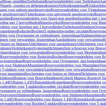
alfhoge opstelling
Toebehoren
Reserveonderdelen voor Toebehoren
Aan
Nippels, rozetten en debietmoderatoren
Verbruiksmateriaal
Klokken
Inbo
ranen voor opbouwspoelreservoirs
Reserveonderdelen voor Vlotterkran
 spoelreservoirs
Vlotterkranen voor universeele spoelreservoirs
Reserve
spoeling
Reserveonderdelen voor Spoel-stop spoeling
Spoeling met 1 ho
oeling met 2 hoeveelheden
Binnenwerken
Reserveonderdelen voor Bin
rdelen voor Spoeling met 2 hoeveelheden
Toebehoren
Drukkers
Overga
oppelingen
Reducties
Bochten
T-stukken
Inwendige circulatie
Reserveond
elen voor Overgangen en verbindingen, losneembaar
Sluitingen
Inbou
ingen voor verwarming, losneembaar
Aansluitingen voor verwarming
R
buizen en fittingen
Afdichtingen voor aansluitingen
Afdichtingen voor f
uitingen
Verdelerkasten
Systeemafdichtingen
Sets schroeven voor flensv
rlagenbuizen voor verwarming
Reserveonderdelen voor Meerlagenbui
Reserveonderdelen voor Reducties
Bochten
Reserveonderdelen voor B
et-losneembaar
Reserveonderdelen voor Overgangen, niet-losneembaar
en voor Sluitingen
Muurplaten
Reserveonderdelen voor Muurplaten
Verd
r T-stukken voor verwarming
Aansluitingen voor verwarming
Reserveon
s voor muurplaten
Bescherming voor buizen en fittingen
Dichtingen voor
ichtingen
Boutsets voor flensverbindingen
Geberit Mapress Roestvrij St
n 1.4401
Buizen 1.4301
Buisstukken
Koppelingen
Reserveonderdelen vo
onderdelen voor T-stukken
Inwendige circulatie
Reserveonderdelen voor
vergangen en verbindingen, losneembaar
Reserveonderdelen voor Over
Doorvoeren
Sluitingen
Reserveonderdelen voor Sluitingen
Muurplaten
Re
en 1.4401
Reserveonderdelen voor Buizen 1.4401
Buisstukken
Koppeli
erveonderdelen voor Bochten
T-stukken
Reserveonderdelen voor T-stu