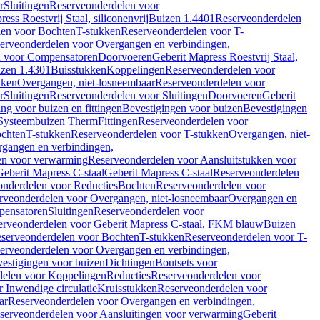
r
Sluitingen
Reserveonderdelen voor
ss Roestvrij Staal, siliconenvrij
Buizen 1.4401
Reserveonderdelen
len voor Bochten
T-stukken
Reserveonderdelen voor T-
erveonderdelen voor Overgangen en verbindingen,
n voor Compensatoren
Doorvoeren
Geberit Mapress Roestvrij Staal,
zen 1.4301
Buisstukken
Koppelingen
Reserveonderdelen voor
kken
Overgangen, niet-losneembaar
Reserveonderdelen voor
r
Sluitingen
Reserveonderdelen voor Sluitingen
Doorvoeren
Geberit
g voor buizen en fittingen
Bevestigingen voor buizen
Bevestigingen
Systeembuizen Therm
Fittingen
Reserveonderdelen voor
ochten
T-stukken
Reserveonderdelen voor T-stukken
Overgangen, niet-
gangen en verbindingen,
en voor verwarming
Reserveonderdelen voor Aansluitstukken voor
Geberit Mapress C-staal
Geberit Mapress C-staal
Reserveonderdelen
nderdelen voor Reducties
Bochten
Reserveonderdelen voor
rveonderdelen voor Overgangen, niet-losneembaar
Overgangen en
pensatoren
Sluitingen
Reserveonderdelen voor
erveonderdelen voor Geberit Mapress C-staal, FKM blauw
Buizen
serveonderdelen voor Bochten
T-stukken
Reserveonderdelen voor T-
erveonderdelen voor Overgangen en verbindingen,
estigingen voor buizen
Dichtingen
Boutsets voor
delen voor Koppelingen
Reducties
Reserveonderdelen voor
 Inwendige circulatie
Kruisstukken
Reserveonderdelen voor
ar
Reserveonderdelen voor Overgangen en verbindingen,
serveonderdelen voor Aansluitingen voor verwarming
Geberit