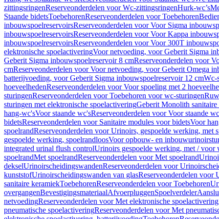
zittingsringen
Reserveonderdelen voor Wc-zittingsringen
Hurk-wc’s
Me
Staande bidets
Toebehoren
Reserveonderdelen voor Toebehoren
Bedien
inbouwspoelreservoirs
Reserveonderdelen voor Voor Sigma inbouwspo
inbouwspoelreservoirs
Reserveonderdelen voor Voor Kappa inbouwspo
inbouwspoelreservoirs
Reserveonderdelen voor Voor 300T inbouwspoe
elektronische spoelactivering
Voor netvoeding, voor Geberit Sigma in
Geberit Sigma inbouwspoelreservoir 8 cm
Reserveonderdelen voor Vo
cm
Reserveonderdelen voor Voor netvoeding, voor Geberit Omega in
batterijvoeding, voor Geberit Sigma inbouwspoelreservoir 12 cm
Wc-s
hoeveelheden
Reserveonderdelen voor Voor spoeling met 2 hoeveelh
sturingen
Reserveonderdelen voor Toebehoren voor wc-sturingen
Ruw
sturingen met elektronische spoelactivering
Geberit Monolith sanitair
hang-wc's
Voor staande wc's
Reserveonderdelen voor Voor staande wc
bidets
Reserveonderdelen voor Sanitaire modules voor bidets
Voor hang
spoelrand
Reserveonderdelen voor Urinoirs, gespoelde werking, met 
gespoelde werking, spoelrandloos
Voor opbouw- en inbouwurinoirstu
integrated urinal flush control
Urinoirs gespoelde werking, met / voor
spoelrand
Met spoelrand
Reserveonderdelen voor Met spoelrand
Urinoi
deksel
Urinoirscheidingswanden
Reserveonderdelen voor Urinoirsche
kunststof
Urinoirscheidingswanden van glas
Reserveonderdelen voor U
sanitaire keramiek
Toebehoren
Reserveonderdelen voor Toebehoren
Ur
overgangen
Bevestigingsmateriaal
Afvoerpluggen
Spoelverdeler
Aanslui
netvoeding
Reserveonderdelen voor Met elektronische spoelactivering
pneumatische spoelactivering
Reserveonderdelen voor Met pneumatisc
elektronische spoelactivering, batterijvoeding
Toebehoren
Reserveonde