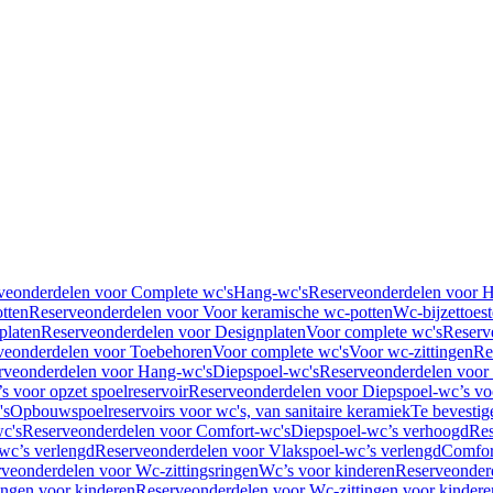
veonderdelen voor Complete wc's
Hang-wc's
Reserveonderdelen voor 
tten
Reserveonderdelen voor Voor keramische wc-potten
Wc-bijzettoest
platen
Reserveonderdelen voor Designplaten
Voor complete wc's
Reserv
veonderdelen voor Toebehoren
Voor complete wc's
Voor wc-zittingen
Re
rveonderdelen voor Hang-wc's
Diepspoel-wc's
Reserveonderdelen voor
s voor opzet spoelreservoir
Reserveonderdelen voor Diepspoel-wc’s voo
's
Opbouwspoelreservoirs voor wc's, van sanitaire keramiek
Te bevestig
c's
Reserveonderdelen voor Comfort-wc's
Diepspoel-wc’s verhoogd
Res
wc’s verlengd
Reserveonderdelen voor Vlakspoel-wc’s verlengd
Comfor
veonderdelen voor Wc-zittingsringen
Wc’s voor kinderen
Reserveonder
ingen voor kinderen
Reserveonderdelen voor Wc-zittingen voor kindere