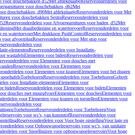
en voor douchebakken d52
Met afdekplaatje
Reserveonderdelen voor
ergarnituren voor douchebakken, d62
Met
voor douchebakken, d90
Met afdekplaatje
Reserveonderdelen voor Met
ituren voor douchebakken Sestra
Reserveonderdelen voor
d52
Reserveonderdelen voor Afvoergarnituren voor baden, d52
Met
diening
Met draaibediening en watertoevoer
Reserveonderdelen voor
g en watertoevoer
Met drukknop PushControl
Reserveonderdelen voor
p voor afvoerplug
Reserveonderdelen voor Met stop voor
serveonderdelen voor
llatie-elementen
Reserveonderdelen voor Installatie-
or wastafels
Elementen voor bidets
Reserveonderdelen voor
erveonderdelen voor Elementen voor douches met
wanden
Reserveonderdelen voor Elementen voor
eonderdelen voor Elementen voor kranen
Elementen voor het dragen
spoeltafels
Toebehoren
Reserveonderdelen voor Toebehoren
Geberit
len voor Installatie-elementen
Elementen voor
r bidets
Reserveonderdelen voor Elementen voor bidets
Elementen
oor douches met muurafvoer
Elementen voor douches
Elementen voor
derdelen voor Elementen voor kranen en toestellen
Elementen voor
serveonderdelen voor
atingen
Toebehoren
Reserveonderdelen voor Toebehoren
Voor
reservoirs voor wc's, van kunststof
Reserveonderdelen voor
pstelling
Reserveonderdelen voor Voor hoge opstelling
Voor lage en
eonderdelen voor Opbouwspoelreservoirs voor wc's, van sanitaire
derdelen voor Spoelbuizen voor opbouwspoelreservoirs
Voor hoge