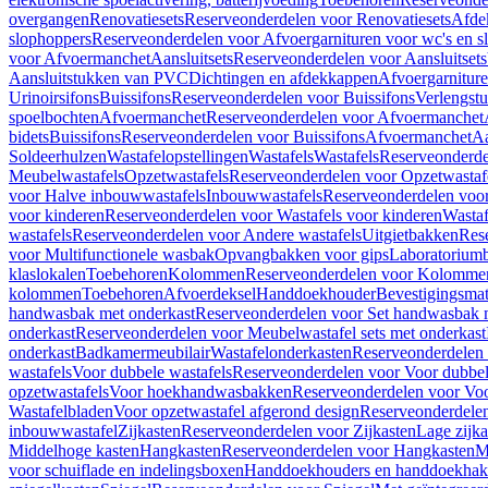
overgangen
Renovatiesets
Reserveonderdelen voor Renovatiesets
Afde
slophoppers
Reserveonderdelen voor Afvoergarnituren voor wc's en s
voor Afvoermanchet
Aansluitsets
Reserveonderdelen voor Aansluitsets
Aansluitstukken van PVC
Dichtingen en afdekkappen
Afvoergarniture
Urinoirsifons
Buissifons
Reserveonderdelen voor Buissifons
Verlengst
spoelbochten
Afvoermanchet
Reserveonderdelen voor Afvoermanchet
bidets
Buissifons
Reserveonderdelen voor Buissifons
Afvoermanchet
Aa
Soldeerhulzen
Wastafelopstellingen
Wastafels
Wastafels
Reserveonderde
Meubelwastafels
Opzetwastafels
Reserveonderdelen voor Opzetwastaf
voor Halve inbouwwastafels
Inbouwwastafels
Reserveonderdelen voo
voor kinderen
Reserveonderdelen voor Wastafels voor kinderen
Wastaf
wastafels
Reserveonderdelen voor Andere wastafels
Uitgietbakken
Res
voor Multifunctionele wasbak
Opvangbakken voor gips
Laboratorium
klaslokalen
Toebehoren
Kolommen
Reserveonderdelen voor Kolomme
kolommen
Toebehoren
Afvoerdeksel
Handdoekhouder
Bevestigingsmat
handwasbak met onderkast
Reserveonderdelen voor Set handwasbak 
onderkast
Reserveonderdelen voor Meubelwastafel sets met onderkast
onderkast
Badkamermeubilair
Wastafelonderkasten
Reserveonderdelen 
wastafels
Voor dubbele wastafels
Reserveonderdelen voor Voor dubbel
opzetwastafels
Voor hoekhandwasbakken
Reserveonderdelen voor V
Wastafelbladen
Voor opzetwastafel afgerond design
Reserveonderdelen
inbouwwastafel
Zijkasten
Reserveonderdelen voor Zijkasten
Lage zijka
Middelhoge kasten
Hangkasten
Reserveonderdelen voor Hangkasten
M
voor schuiflade en indelingsboxen
Handdoekhouders en handdoekha