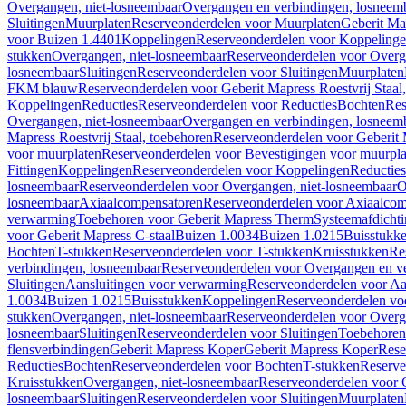
Overgangen, niet-losneembaar
Overgangen en verbindingen, losneem
Sluitingen
Muurplaten
Reserveonderdelen voor Muurplaten
Geberit Map
voor Buizen 1.4401
Koppelingen
Reserveonderdelen voor Koppeling
stukken
Overgangen, niet-losneembaar
Reserveonderdelen voor Overg
losneembaar
Sluitingen
Reserveonderdelen voor Sluitingen
Muurplaten
FKM blauw
Reserveonderdelen voor Geberit Mapress Roestvrij Sta
Koppelingen
Reducties
Reserveonderdelen voor Reducties
Bochten
Res
Overgangen, niet-losneembaar
Overgangen en verbindingen, losneem
Mapress Roestvrij Staal, toebehoren
Reserveonderdelen voor Geberit M
voor muurplaten
Reserveonderdelen voor Bevestigingen voor muurpla
Fittingen
Koppelingen
Reserveonderdelen voor Koppelingen
Reducties
losneembaar
Reserveonderdelen voor Overgangen, niet-losneembaar
O
losneembaar
Axiaalcompensatoren
Reserveonderdelen voor Axiaalcom
verwarming
Toebehoren voor Geberit Mapress Therm
Systeemafdicht
voor Geberit Mapress C-staal
Buizen 1.0034
Buizen 1.0215
Buisstukk
Bochten
T-stukken
Reserveonderdelen voor T-stukken
Kruisstukken
Re
verbindingen, losneembaar
Reserveonderdelen voor Overgangen en ve
Sluitingen
Aansluitingen voor verwarming
Reserveonderdelen voor Aa
1.0034
Buizen 1.0215
Buisstukken
Koppelingen
Reserveonderdelen vo
stukken
Overgangen, niet-losneembaar
Reserveonderdelen voor Overg
losneembaar
Sluitingen
Reserveonderdelen voor Sluitingen
Toebehoren 
flensverbindingen
Geberit Mapress Koper
Geberit Mapress Koper
Rese
Reducties
Bochten
Reserveonderdelen voor Bochten
T-stukken
Reserve
Kruisstukken
Overgangen, niet-losneembaar
Reserveonderdelen voor 
losneembaar
Sluitingen
Reserveonderdelen voor Sluitingen
Muurplaten