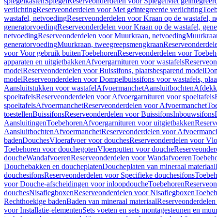
spiegelkasten
Spiegel
Reserveonderdelen voor Spiegel
Met geïntegreerd
verlichting
Reserveonderdelen voor Met geïntegreerde verlichting
Toeb
wastafel, netvoeding
Reserveonderdelen voor Kraan op de wastafel, n
generatorvoeding
Reserveonderdelen voor Kraan op de wastafel, gene
netvoeding
Reserveonderdelen voor Muurkraan, netvoeding
Muurkraan
generatorvoeding
Muurkraan, tweegreepsmengkraan
Reserveonderdel
voor Voor gebruik buiten
Toebehoren
Reserveonderdelen voor Toebeh
apparaten en uitgietbakken
Afvoergarnituren voor wastafels
Reserveond
model
Reserveonderdelen voor Buissifons, plaatsbesparend model
Dom
model
Reserveonderdelen voor Dompelbuissifons voor wastafels, pla
Aansluitstukken voor wastafel
Afvoermanchet
Aansluitbochten
Afdekk
spoeltafels
Reserveonderdelen voor Afvoergarnituren voor spoeltafels
spoeltafels
Afvoermanchet
Reserveonderdelen voor Afvoermanchet
To
toestellen
Buissifons
Reserveonderdelen voor Buissifons
Inbouwsifons
Aansluitingen
Toebehoren
Afvoergarnituren voor uitgietbakken
Reserv
Aansluitbochten
Afvoermanchet
Reserveonderdelen voor Afvoermanc
baden
Douches
Vloerafvoer voor douches
Reserveonderdelen voor Vlo
Toebehoren voor douchegoten
Vloerputten voor douche
Reserveonder
douche
Wandafvoeren
Reserveonderdelen voor Wandafvoeren
Toebeho
Douchebakken en doucheplaten
Doucheplaten van mineraal materiaal
douchesifons
Reserveonderdelen voor Specifieke douchesifons
Toebeh
voor Douche-afscheidingen voor inloopdouche
Toebehoren
Reserveon
douches
Nisaflegboxen
Reserveonderdelen voor Nisaflegboxen
Toebeh
Rechthoekige baden
Baden van mineraal materiaal
Reserveonderdelen 
voor Installatie-elementen
Sets voeten en sets montagesteunen en muu