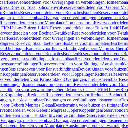
baar
Reserveonderdelen voor Overgangen en verbindingen, losneembaa
ress Roestvrij Staal, siliconenvrij
Reserveonderdelen voor Geberit Mapre
en
Reducties
Reserveonderdelen voor Reducties
Bochten
Reserveonderde
angen, niet-losneembaar
Overgangen en verbindingen, losneembaar
Res
Reserveonderdelen voor Muurplaten
Compensatoren
Reserveonderdele
al, FKM blauw
Buizen 1.4401
Reserveonderdelen voor Buizen 1.4401
Bui
erveonderdelen voor Bochten
T-stukken
Reserveonderdelen voor T-stu
baar
Reserveonderdelen voor Overgangen en verbindingen, losneembaa
apress Roestvrij Staal, toebehoren
Isolaties voor muurplaten
Beschermin
ten
Dichtingen
Boutsets voor flensverbindingen
Geberit Mapress Therm
Reserveonderdelen voor Reducties
Bochten
Reserveonderdelen voor B
vergangen en verbindingen, losneembaar
Reserveonderdelen voor Over
pensatoren
Sluitingen
Reserveonderdelen voor Sluitingen
Aansluitstukk
ingen
Sets schroeven voor flensverbindingen
Bevestigingen voor buizen
en
Koppelingen
Reserveonderdelen voor Koppelingen
Reducties
Reserveo
serveonderdelen voor Kruisstukken
Overgangen, niet-losneembaar
Rese
rbindingen, losneembaar
Compensatoren
Reserveonderdelen voor Com
nsluitingen voor verwarming
Geberit Mapress C-staal, FKM blauw
Res
or Koppelingen
Reducties
Reserveonderdelen voor Reducties
Bochten
Re
angen, niet-losneembaar
Overgangen en verbindingen, losneembaar
Res
voor Geberit Mapress C-staal
Bescherming voor buizen en fittingen
Bev
rveonderdelen voor Geberit Mapress Koper
Koppelingen
Reserveonder
onderdelen voor T-stukken
Inwendige circulatie
Reserveonderdelen voor
Overgangen, niet-losneembaar
Overgangen en verbindingen, losneemba
Reserveonderdelen voor Muurplaten
Aansluitingen voor verwarming
Re