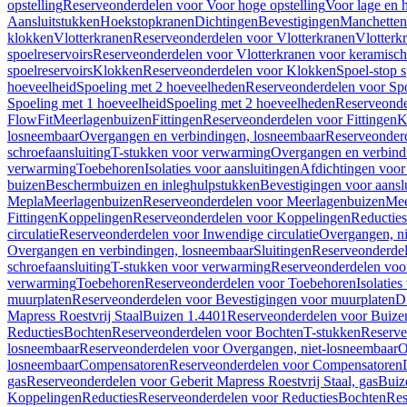
opstelling
Reserveonderdelen voor Voor hoge opstelling
Voor lage en h
Aansluitstukken
Hoekstopkranen
Dichtingen
Bevestigingen
Manchetten
klokken
Vlotterkranen
Reserveonderdelen voor Vlotterkranen
Vlotterk
spoelreservoirs
Reserveonderdelen voor Vlotterkranen voor keramische
spoelreservoirs
Klokken
Reserveonderdelen voor Klokken
Spoel-stop 
hoeveelheid
Spoeling met 2 hoeveelheden
Reserveonderdelen voor Sp
Spoeling met 1 hoeveelheid
Spoeling met 2 hoeveelheden
Reserveonde
FlowFit
Meerlagenbuizen
Fittingen
Reserveonderdelen voor Fittingen
K
losneembaar
Overgangen en verbindingen, losneembaar
Reserveonderd
schroefaansluiting
T-stukken voor verwarming
Overgangen en verbind
verwarming
Toebehoren
Isolaties voor aansluitingen
Afdichtingen voor 
buizen
Beschermbuizen en inleghulpstukken
Bevestigingen voor aansl
Mepla
Meerlagenbuizen
Reserveonderdelen voor Meerlagenbuizen
Mee
Fittingen
Koppelingen
Reserveonderdelen voor Koppelingen
Reducties
circulatie
Reserveonderdelen voor Inwendige circulatie
Overgangen, ni
Overgangen en verbindingen, losneembaar
Sluitingen
Reserveonderdel
schroefaansluiting
T-stukken voor verwarming
Reserveonderdelen voo
verwarming
Toebehoren
Reserveonderdelen voor Toebehoren
Isolatie
muurplaten
Reserveonderdelen voor Bevestigingen voor muurplaten
D
Mapress Roestvrij Staal
Buizen 1.4401
Reserveonderdelen voor Buize
Reducties
Bochten
Reserveonderdelen voor Bochten
T-stukken
Reserve
losneembaar
Reserveonderdelen voor Overgangen, niet-losneembaar
O
losneembaar
Compensatoren
Reserveonderdelen voor Compensatoren
gas
Reserveonderdelen voor Geberit Mapress Roestvrij Staal, gas
Buiz
Koppelingen
Reducties
Reserveonderdelen voor Reducties
Bochten
Res