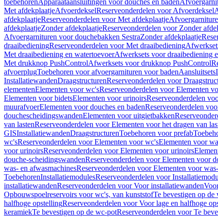
toebehoren
Apparaataansluitingen voor douches en baden
Afvoergarni
Met afdekplaatje
Afvoerdeksel
Reserveonderdelen voor Afvoerdeksel
A
afdekplaatje
Reserveonderdelen voor Met afdekplaatje
Afvoergarnitur
afdekplaatje
Zonder afdekplaatje
Reserveonderdelen voor Zonder afdek
Afvoergarnituren voor douchebakken Sestra
Zonder afdekplaatje
Reser
draaibediening
Reserveonderdelen voor Met draaibediening
Afwerkset
Met draaibediening en watertoevoer
Afwerksets voor draaibediening 
Met drukknop PushControl
Afwerksets voor drukknop PushControl
Re
afvoerplug
Toebehoren voor afvoergarnituren voor baden
Aansluitsets
Installatiewanden
Draagstructuren
Reserveonderdelen voor Draagstruc
elementen
Elementen voor wc's
Reserveonderdelen voor Elementen vo
Elementen voor bidets
Elementen voor urinoirs
Reserveonderdelen voo
muurafvoer
Elementen voor douches en baden
Reserveonderdelen voo
douchescheidingswanden
Elementen voor uitgietbakken
Reserveonderd
van lasten
Reserveonderdelen voor Elementen voor het dragen van las
GIS
Installatiewanden
Draagstructuren
Toebehoren voor prefab
Toebeho
wc's
Reserveonderdelen voor Elementen voor wc's
Elementen voor was
voor urinoirs
Reserveonderdelen voor Elementen voor urinoirs
Elemen
douche-scheidingswanden
Reserveonderdelen voor Elementen voor 
was- en afwasmachines
Reserveonderdelen voor Elementen voor was
Toebehoren
Installatiemodules
Reserveonderdelen voor Installatiemodu
installatiewanden
Reserveonderdelen voor Voor installatiewanden
Voor
Opbouwspoelreservoirs voor wc's, van kunststof
Te bevestigen op de
halfhoge opstelling
Reserveonderdelen voor Voor lage en halfhoge ops
keramiek
Te bevestigen op de wc-pot
Reserveonderdelen voor Te beve