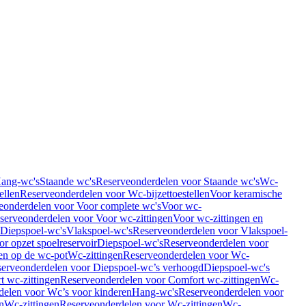
Hang-wc's
Staande wc's
Reserveonderdelen voor Staande wc's
Wc-
ellen
Reserveonderdelen voor Wc-bijzettoestellen
Voor keramische
eonderdelen voor Voor complete wc's
Voor wc-
serveonderdelen voor Voor wc-zittingen
Voor wc-zittingen en
 Diepspoel-wc's
Vlakspoel-wc's
Reserveonderdelen voor Vlakspoel-
r opzet spoelreservoir
Diepspoel-wc's
Reserveonderdelen voor
en op de wc-pot
Wc-zittingen
Reserveonderdelen voor Wc-
erveonderdelen voor Diepspoel-wc’s verhoogd
Diepspoel-wc's
t wc-zittingen
Reserveonderdelen voor Comfort wc-zittingen
Wc-
delen voor Wc’s voor kinderen
Hang-wc's
Reserveonderdelen voor
n
Wc-zittingen
Reserveonderdelen voor Wc-zittingen
Wc-