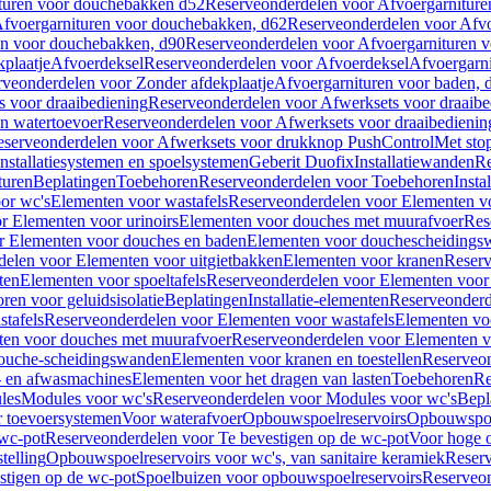
turen voor douchebakken d52
Reserveonderdelen voor Afvoergarnitur
fvoergarnituren voor douchebakken, d62
Reserveonderdelen voor Afvo
en voor douchebakken, d90
Reserveonderdelen voor Afvoergarnituren 
plaatje
Afvoerdeksel
Reserveonderdelen voor Afvoerdeksel
Afvoergarn
veonderdelen voor Zonder afdekplaatje
Afvoergarnituren voor baden, 
s voor draaibediening
Reserveonderdelen voor Afwerksets voor draaibe
en watertoevoer
Reserveonderdelen voor Afwerksets voor draaibedienin
serveonderdelen voor Afwerksets voor drukknop PushControl
Met sto
Installatiesystemen en spoelsystemen
Geberit Duofix
Installatiewanden
Re
turen
Beplatingen
Toebehoren
Reserveonderdelen voor Toebehoren
Insta
or wc's
Elementen voor wastafels
Reserveonderdelen voor Elementen vo
r Elementen voor urinoirs
Elementen voor douches met muurafvoer
Res
r Elementen voor douches en baden
Elementen voor douchescheidings
elen voor Elementen voor uitgietbakken
Elementen voor kranen
Reserv
ten
Elementen voor spoeltafels
Reserveonderdelen voor Elementen voor 
ren voor geluidsisolatie
Beplatingen
Installatie-elementen
Reserveonderde
tafels
Reserveonderdelen voor Elementen voor wastafels
Elementen voo
ten voor douches met muurafvoer
Reserveonderdelen voor Elementen v
douche-scheidingswanden
Elementen voor kranen en toestellen
Reserveon
- en afwasmachines
Elementen voor het dragen van lasten
Toebehoren
Re
les
Modules voor wc's
Reserveonderdelen voor Modules voor wc's
Bepl
 toevoersystemen
Voor waterafvoer
Opbouwspoelreservoirs
Opbouwspoel
 wc-pot
Reserveonderdelen voor Te bevestigen op de wc-pot
Voor hoge o
telling
Opbouwspoelreservoirs voor wc's, van sanitaire keramiek
Reserv
stigen op de wc-pot
Spoelbuizen voor opbouwspoelreservoirs
Reserveon