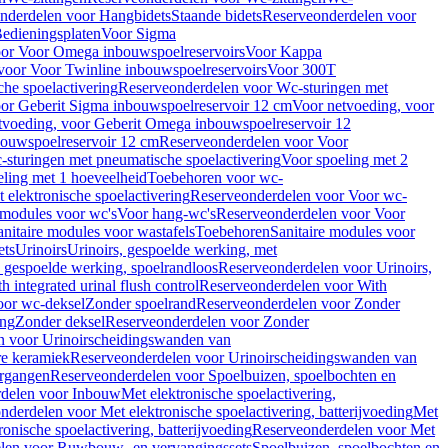
nderdelen voor Hangbidets
Staande bidets
Reserveonderdelen voor
edieningsplaten
Voor Sigma
or Voor Omega inbouwspoelreservoirs
Voor Kappa
voor Voor Twinline inbouwspoelreservoirs
Voor 300T
che spoelactivering
Reserveonderdelen voor Wc-sturingen met
or Geberit Sigma inbouwspoelreservoir 12 cm
Voor netvoeding, voor
tvoeding, voor Geberit Omega inbouwspoelreservoir 12
bouwspoelreservoir 12 cm
Reserveonderdelen voor Voor
sturingen met pneumatische spoelactivering
Voor spoeling met 2
ling met 1 hoeveelheid
Toebehoren voor wc-
 elektronische spoelactivering
Reserveonderdelen voor Voor wc-
 modules voor wc's
Voor hang-wc's
Reserveonderdelen voor Voor
anitaire modules voor wastafels
Toebehoren
Sanitaire modules voor
ets
Urinoirs
Urinoirs, gespoelde werking, met
, gespoelde werking, spoelrandloos
Reserveonderdelen voor Urinoirs,
h integrated urinal flush control
Reserveonderdelen voor With
oor wc-deksel
Zonder spoelrand
Reserveonderdelen voor Zonder
ing
Zonder deksel
Reserveonderdelen voor Zonder
n voor Urinoirscheidingswanden van
re keramiek
Reserveonderdelen voor Urinoirscheidingswanden van
ergangen
Reserveonderdelen voor Spoelbuizen, spoelbochten en
delen voor Inbouw
Met elektronische spoelactivering,
nderdelen voor Met elektronische spoelactivering, batterijvoeding
Met
ronische spoelactivering, batterijvoeding
Reserveonderdelen voor Met
len voor Ruwbouw- en vervangingssets
Spoelbuizen, spoelbochten en