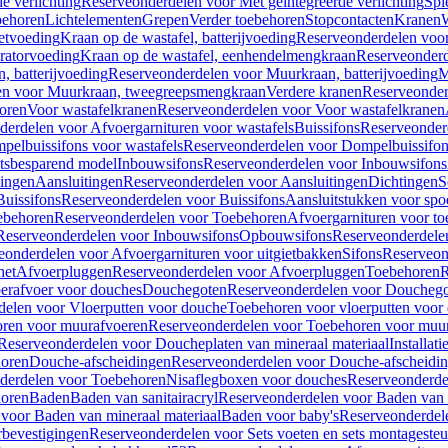
e verlichting
Reserveonderdelen voor Met geïntegreerde verlichting
Spi
ehoren
Lichtelementen
Grepen
Verder toebehoren
Stopcontacten
Kranen
W
etvoeding
Kraan op de wastafel, batterijvoeding
Reserveonderdelen voor 
ratorvoeding
Kraan op de wastafel, eenhendelmengkraan
Reserveonderd
, batterijvoeding
Reserveonderdelen voor Muurkraan, batterijvoeding
M
en voor Muurkraan, tweegreepsmengkraan
Verdere kranen
Reserveonder
oren
Voor wastafelkranen
Reserveonderdelen voor Voor wastafelkranen
erdelen voor Afvoergarnituren voor wastafels
Buissifons
Reserveonder
pelbuissifons voor wastafels
Reserveonderdelen voor Dompelbuissifon
atsbesparend model
Inbouwsifons
Reserveonderdelen voor Inbouwsifons
ingen
Aansluitingen
Reserveonderdelen voor Aansluitingen
Dichtingen
S
Buissifons
Reserveonderdelen voor Buissifons
Aansluitstukken voor spoe
ebehoren
Reserveonderdelen voor Toebehoren
Afvoergarnituren voor toe
Reserveonderdelen voor Inbouwsifons
Opbouwsifons
Reserveonderdele
eonderdelen voor Afvoergarnituren voor uitgietbakken
Sifons
Reserveon
het
Afvoerpluggen
Reserveonderdelen voor Afvoerpluggen
Toebehoren
R
erafvoer voor douches
Douchegoten
Reserveonderdelen voor Doucheg
delen voor Vloerputten voor douche
Toebehoren voor vloerputten voor
ren voor muurafvoeren
Reserveonderdelen voor Toebehoren voor muu
Reserveonderdelen voor Doucheplaten van mineraal materiaal
Installat
oren
Douche-afscheidingen
Reserveonderdelen voor Douche-afscheidi
derdelen voor Toebehoren
Nisaflegboxen voor douches
Reserveonderde
oren
Baden
Baden van sanitairacryl
Reserveonderdelen voor Baden van s
voor Baden van mineraal materiaal
Baden voor baby's
Reserveonderdel
rbevestigingen
Reserveonderdelen voor Sets voeten en sets montageste