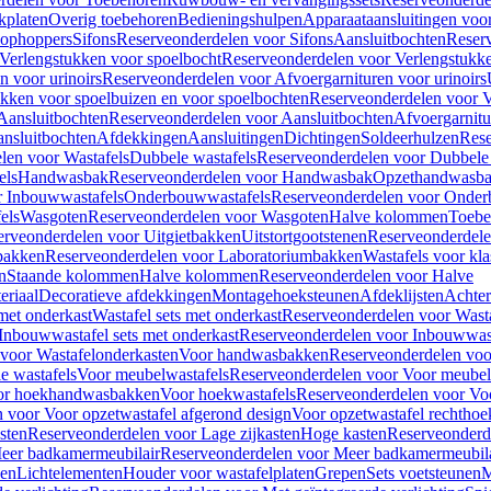
kplaten
Overig toebehoren
Bedieningshulpen
Apparaataansluitingen voor 
lophoppers
Sifons
Reserveonderdelen voor Sifons
Aansluitbochten
Reser
Verlengstukken voor spoelbocht
Reserveonderdelen voor Verlengstukke
n voor urinoirs
Reserveonderdelen voor Afvoergarnituren voor urinoirs
ukken voor spoelbuizen en voor spoelbochten
Reserveonderdelen voor V
Aansluitbochten
Reserveonderdelen voor Aansluitbochten
Afvoergarnitu
nsluitbochten
Afdekkingen
Aansluitingen
Dichtingen
Soldeerhulzen
Rese
len voor Wastafels
Dubbele wastafels
Reserveonderdelen voor Dubbele 
els
Handwasbak
Reserveonderdelen voor Handwasbak
Opzethandwasb
r Inbouwwastafels
Onderbouwwastafels
Reserveonderdelen voor Onder
els
Wasgoten
Reserveonderdelen voor Wasgoten
Halve kolommen
Toebe
erveonderdelen voor Uitgietbakken
Uitstortgootstenen
Reserveonderdele
bakken
Reserveonderdelen voor Laboratoriumbakken
Wastafels voor kla
n
Staande kolommen
Halve kolommen
Reserveonderdelen voor Halve
eriaal
Decoratieve afdekkingen
Montagehoeksteunen
Afdeklijsten
Achte
met onderkast
Wastafel sets met onderkast
Reserveonderdelen voor Wasta
Inbouwwastafel sets met onderkast
Reserveonderdelen voor Inbouwwast
voor Wastafelonderkasten
Voor handwasbakken
Reserveonderdelen vo
e wastafels
Voor meubelwastafels
Reserveonderdelen voor Voor meubel
oor hoekhandwasbakken
Voor hoekwastafels
Reserveonderdelen voor Vo
 voor Voor opzetwastafel afgerond design
Voor opzetwastafel rechthoe
sten
Reserveonderdelen voor Lage zijkasten
Hoge kasten
Reserveonderd
eer badkamermeubilair
Reserveonderdelen voor Meer badkamermeubila
ken
Lichtelementen
Houder voor wastafelplaten
Grepen
Sets voetsteunen
M