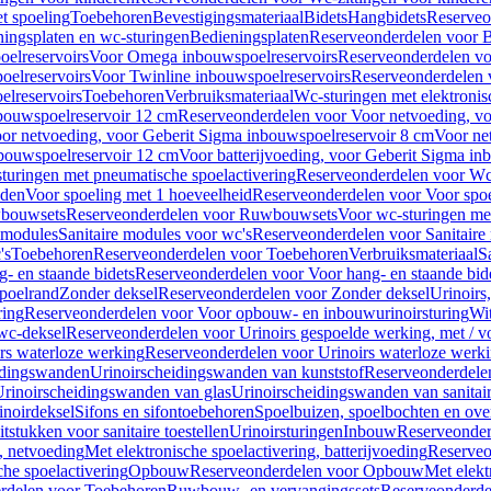
t spoeling
Toebehoren
Bevestigingsmateriaal
Bidets
Hangbidets
Reserveo
ingsplaten en wc-sturingen
Bedieningsplaten
Reserveonderdelen voor B
elreservoirs
Voor Omega inbouwspoelreservoirs
Reserveonderdelen vo
elreservoirs
Voor Twinline inbouwspoelreservoirs
Reserveonderdelen 
lreservoirs
Toebehoren
Verbruiksmateriaal
Wc-sturingen met elektronis
bouwspoelreservoir 12 cm
Reserveonderdelen voor Voor netvoeding, vo
or netvoeding, voor Geberit Sigma inbouwspoelreservoir 8 cm
Voor ne
bouwspoelreservoir 12 cm
Voor batterijvoeding, voor Geberit Sigma in
turingen met pneumatische spoelactivering
Reserveonderdelen voor Wc-
eden
Voor spoeling met 1 hoeveelheid
Reserveonderdelen voor Voor spoe
bouwsets
Reserveonderdelen voor Ruwbouwsets
Voor wc-sturingen met
e modules
Sanitaire modules voor wc's
Reserveonderdelen voor Sanitaire
's
Toebehoren
Reserveonderdelen voor Toebehoren
Verbruiksmateriaal
S
- en staande bidets
Reserveonderdelen voor Voor hang- en staande bid
spoelrand
Zonder deksel
Reserveonderdelen voor Zonder deksel
Urinoirs
ring
Reserveonderdelen voor Voor opbouw- en inbouwurinoirsturing
Wit
 wc-deksel
Reserveonderdelen voor Urinoirs gespoelde werking, met / v
rs waterloze werking
Reserveonderdelen voor Urinoirs waterloze werk
idingswanden
Urinoirscheidingswanden van kunststof
Reserveonderdele
rinoirscheidingswanden van glas
Urinoirscheidingswanden van sanitai
inoirdeksel
Sifons en sifontoebehoren
Spoelbuizen, spoelbochten en ov
tstukken voor sanitaire toestellen
Urinoirsturingen
Inbouw
Reserveonder
, netvoeding
Met elektronische spoelactivering, batterijvoeding
Reserveo
he spoelactivering
Opbouw
Reserveonderdelen voor Opbouw
Met elekt
rdelen voor Toebehoren
Ruwbouw- en vervangingssets
Reserveonderde