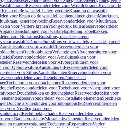
egelkasten
Reserveonderdelen voor Spiegelkasten
Met geïntegreerde
astafelkranen
Reserveonderdelen voor Wastafelkranen
Kraan op de
Kraan op de wastafel, batterijvoeding
Kraan op de wastafel,
elen voor Kraan op de wastafel, eenhendelmengkraan
Muurkraan,
uurkraan, generatorvoeding
Reserveonderdelen voor Muurkraan,
delen voor Verdere kranen
Voor gebruik buiten
Reserveonderdelen
Apparaataansluitingen voor wastafelopstelling, spoelbakken,
delen voor Buissifons
Buissifons, plaatsbesparend
s voor wastafels
Dompelbuissifons voor wastafels, plaatsbesparend
Aansluitstukken voor wastafel
Reserveonderdelen voor
oldeerhulzen
Overloopbuizen
Verlengingen
Afvoergarnituren voor
ltafels
Reserveonderdelen voor Aansluitstukken voor
stellen
Reserveonderdelen voor Afvoergarnituren voor
n voor Opbouwsifons
Aansluitingen
Reserveonderdelen voor
derdelen voor Sifons
Aansluitbochten
Reserveonderdelen voor
eserveonderdelen voor Toebehoren
Douches en
oten
Toebehoren voor douchegoten
Reserveonderdelen voor
 douche
Reserveonderdelen voor Toebehoren voor vloerputten voor
rafvoeren
Douchebakken en doucheplaten
Reserveonderdelen voor
ie-elementen
Reserveonderdelen voor Installatie-elementen
Specifieke
ngen
Douche-afscheidingen voor inloopdouche
Reserveonderdelen
len voor Nisaflegboxen voor
anitairacryl
Rechthoekige baden
Reserveonderdelen voor
en voor Baden voor baby's
Installatie-elementen
Reserveonderdelen
unen en muurbevestigingen
Toebehoren
Reparatiesets
Verder