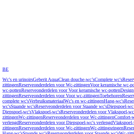
BE
Wc's en urinoirs
Geberit AquaClean douche-wc’s
Complete wc's
Reser
zittingen
Reserveonderdelen voor Wc-zittingen
Voor keramische wc-po
wc-potten
Reserveonderdelen voor Voor keramische wc-potten
Design
zittingen
Reserveonderdelen voor Voor wc-zittingen
Toebehoren
Reser
complete wc's
Verbruiksmateriaal
Wc's en wc-zittingen
Hang-wc's
Rese
wc's
Staande wc's
Reserveonderdelen voor Staande wc's
Diepspoel-wc’
Diepspoel-wc's
Vlakspoel-wc's
Reserveonderdelen voor Vlakspoel-wc
zittingen
Wc-zittingen
Reserveonderdelen voor Wc-zittingen
Comfort-w
verlengd
Reserveonderdelen voor Diepspoel-wc's verlengd
Vlakspoel-
zittingen
Reserveonderdelen voor Wc-zittingen
Wc-zittingsringen
Reser
Hang-wc's
Staande wc's
Reserveonderdelen voor Staande wc's
Wc-zitt