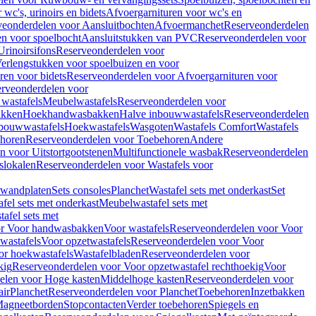
wc's, urinoirs en bidets
Afvoergarnituren voor wc's en
veonderdelen voor Aansluitbochten
Afvoermanchet
Reserveonderdelen
n voor spoelbocht
Aansluitstukken van PVC
Reserveonderdelen voor
Urinoirsifons
Reserveonderdelen voor
erlengstukken voor spoelbuizen en voor
ren voor bidets
Reserveonderdelen voor Afvoergarnituren voor
rveonderdelen voor
wastafels
Meubelwastafels
Reserveonderdelen voor
akken
Hoekhandwasbakken
Halve inbouwwastafels
Reserveonderdelen
bouwwastafels
Hoekwastafels
Wasgoten
Wastafels Comfort
Wastafels
horen
Reserveonderdelen voor Toebehoren
Andere
n voor Uitstortgootstenen
Multifunctionele wasbak
Reserveonderdelen
slokalen
Reserveonderdelen voor Wastafels voor
rwandplaten
Sets consoles
Planchet
Wastafel sets met onderkast
Set
fel sets met onderkast
Meubelwastafel sets met
afel sets met
or Voor handwasbakken
Voor wastafels
Reserveonderdelen voor Voor
wastafels
Voor opzetwastafels
Reserveonderdelen voor Voor
or hoekwastafels
Wastafelbladen
Reserveonderdelen voor
kig
Reserveonderdelen voor Voor opzetwastafel rechthoekig
Voor
elen voor Hoge kasten
Middelhoge kasten
Reserveonderdelen voor
ir
Planchet
Reserveonderdelen voor Planchet
Toebehoren
Inzetbakken
agneetborden
Stopcontacten
Verder toebehoren
Spiegels en