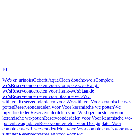
BE
Wc's en urinoirs
Geberit AquaClean douche-wc’s
Complete
wc's
Reserveonderdelen voor Complete wc's
Hang-
wc's
Reserveonderdelen voor Hang-wc's
Staande
wc's
Reserveonderdelen voor Staande wc's
Wc-
zittingen
Reserveonderdelen voor Wc-zittingen
Voor keramische wc-
potten
Reserveonderdelen voor Voor keramische wc-potten
Wc-
bijzettoestellen
Reserveonderdelen voor Wc-bijzettoestellen
Voor
keramische wc-potten
Reserveonderdelen voor Voor keramische wc-
potten
Designplaten
Reserveonderdelen voor Designplaten
Voor
complete wc's
Reserveonderdelen voor Voor complete wc's
Voor wc-
zittingen
Reserveonderdelen voor Voor wc-