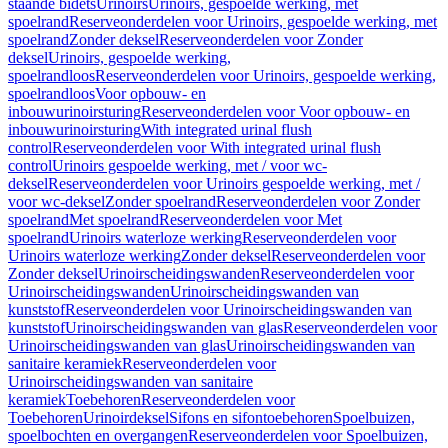
staande bidets
Urinoirs
Urinoirs, gespoelde werking, met
spoelrand
Reserveonderdelen voor Urinoirs, gespoelde werking, met
spoelrand
Zonder deksel
Reserveonderdelen voor Zonder
deksel
Urinoirs, gespoelde werking,
spoelrandloos
Reserveonderdelen voor Urinoirs, gespoelde werking,
spoelrandloos
Voor opbouw- en
inbouwurinoirsturing
Reserveonderdelen voor Voor opbouw- en
inbouwurinoirsturing
With integrated urinal flush
control
Reserveonderdelen voor With integrated urinal flush
control
Urinoirs gespoelde werking, met / voor wc-
deksel
Reserveonderdelen voor Urinoirs gespoelde werking, met /
voor wc-deksel
Zonder spoelrand
Reserveonderdelen voor Zonder
spoelrand
Met spoelrand
Reserveonderdelen voor Met
spoelrand
Urinoirs waterloze werking
Reserveonderdelen voor
Urinoirs waterloze werking
Zonder deksel
Reserveonderdelen voor
Zonder deksel
Urinoirscheidingswanden
Reserveonderdelen voor
Urinoirscheidingswanden
Urinoirscheidingswanden van
kunststof
Reserveonderdelen voor Urinoirscheidingswanden van
kunststof
Urinoirscheidingswanden van glas
Reserveonderdelen voor
Urinoirscheidingswanden van glas
Urinoirscheidingswanden van
sanitaire keramiek
Reserveonderdelen voor
Urinoirscheidingswanden van sanitaire
keramiek
Toebehoren
Reserveonderdelen voor
Toebehoren
Urinoirdeksel
Sifons en sifontoebehoren
Spoelbuizen,
spoelbochten en overgangen
Reserveonderdelen voor Spoelbuizen,