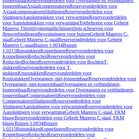
losneembaar
Reserveonderdelen voor Overgangen en verbindingen,
losneembaar
Axiaalcompensatoren
Reserveonderdelen voor
Axiaalcompensatoren
Sluitingen
Reserveonderdelen voor
Sluitingen
Aansluitstukken voor verwarming
Reserveonderdelen
voor Aansluitstukken voor verwarming
Toebehoren voor Geberit
Mapress Therm
Systeemafdichtingen
Sets schroeven voor
flensverbindingen
Bevestigingen voor buizen
Geberit Mapress C-
staal
Geberit Mapress C-staal
Reserveonderdelen voor Geberit
Mapress C-staal
Buizen 1.0034
Buizen
1.0215
Buisstukken
Koppelingen
Reserveonderdelen voor
Koppelingen
Reducties
Reserveonderdelen voor
Reducties
Bochten
Reserveonderdelen voor Bochten
T-
stukken
Reserveonderdelen voor T-
stukken
Kruisstukken
Reserveonderdelen voor
Kruisstukken
Overgangen, niet-losneembaar
Reserveonderdelen voor
Overgangen, niet-losneembaar
Overgangen en verbindingen,
losneembaar
Reserveonderdelen voor Overgangen en verbindingen,
losneembaar
Compensatoren
Reserveonderdelen voor
Compensatoren
Sluitingen
Reserveonderdelen voor
Sluitingen
Aansluitingen voor verwarming
Reserveonderdelen voor
Aansluitingen voor verwarming
Geberit Mapress C-staal, FKM
blauw
Reserveonderdelen voor Geberit Mapress C-staal, FKM
blauw
Buizen 1.0034
Buizen
1.0215
Buisstukken
Koppelingen
Reserveonderdelen voor
Koppelingen
Reducties
Reserveonderdelen voor