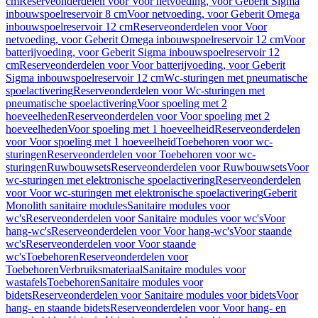
cm
Reserveonderdelen voor Voor netvoeding, voor Geberit Sigma
inbouwspoelreservoir 8 cm
Voor netvoeding, voor Geberit Omega
inbouwspoelreservoir 12 cm
Reserveonderdelen voor Voor
netvoeding, voor Geberit Omega inbouwspoelreservoir 12 cm
Voor
batterijvoeding, voor Geberit Sigma inbouwspoelreservoir 12
cm
Reserveonderdelen voor Voor batterijvoeding, voor Geberit
Sigma inbouwspoelreservoir 12 cm
Wc-sturingen met pneumatische
spoelactivering
Reserveonderdelen voor Wc-sturingen met
pneumatische spoelactivering
Voor spoeling met 2
hoeveelheden
Reserveonderdelen voor Voor spoeling met 2
hoeveelheden
Voor spoeling met 1 hoeveelheid
Reserveonderdelen
voor Voor spoeling met 1 hoeveelheid
Toebehoren voor wc-
sturingen
Reserveonderdelen voor Toebehoren voor wc-
sturingen
Ruwbouwsets
Reserveonderdelen voor Ruwbouwsets
Voor
wc-sturingen met elektronische spoelactivering
Reserveonderdelen
voor Voor wc-sturingen met elektronische spoelactivering
Geberit
Monolith sanitaire modules
Sanitaire modules voor
wc's
Reserveonderdelen voor Sanitaire modules voor wc's
Voor
hang-wc's
Reserveonderdelen voor Voor hang-wc's
Voor staande
wc's
Reserveonderdelen voor Voor staande
wc's
Toebehoren
Reserveonderdelen voor
Toebehoren
Verbruiksmateriaal
Sanitaire modules voor
wastafels
Toebehoren
Sanitaire modules voor
bidets
Reserveonderdelen voor Sanitaire modules voor bidets
Voor
hang- en staande bidets
Reserveonderdelen voor Voor hang- en