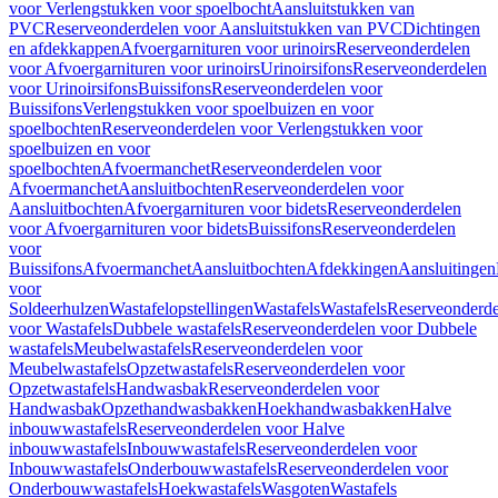
voor Verlengstukken voor spoelbocht
Aansluitstukken van
PVC
Reserveonderdelen voor Aansluitstukken van PVC
Dichtingen
en afdekkappen
Afvoergarnituren voor urinoirs
Reserveonderdelen
voor Afvoergarnituren voor urinoirs
Urinoirsifons
Reserveonderdelen
voor Urinoirsifons
Buissifons
Reserveonderdelen voor
Buissifons
Verlengstukken voor spoelbuizen en voor
spoelbochten
Reserveonderdelen voor Verlengstukken voor
spoelbuizen en voor
spoelbochten
Afvoermanchet
Reserveonderdelen voor
Afvoermanchet
Aansluitbochten
Reserveonderdelen voor
Aansluitbochten
Afvoergarnituren voor bidets
Reserveonderdelen
voor Afvoergarnituren voor bidets
Buissifons
Reserveonderdelen
voor
Buissifons
Afvoermanchet
Aansluitbochten
Afdekkingen
Aansluitingen
voor
Soldeerhulzen
Wastafelopstellingen
Wastafels
Wastafels
Reserveonderde
voor Wastafels
Dubbele wastafels
Reserveonderdelen voor Dubbele
wastafels
Meubelwastafels
Reserveonderdelen voor
Meubelwastafels
Opzetwastafels
Reserveonderdelen voor
Opzetwastafels
Handwasbak
Reserveonderdelen voor
Handwasbak
Opzethandwasbakken
Hoekhandwasbakken
Halve
inbouwwastafels
Reserveonderdelen voor Halve
inbouwwastafels
Inbouwwastafels
Reserveonderdelen voor
Inbouwwastafels
Onderbouwwastafels
Reserveonderdelen voor
Onderbouwwastafels
Hoekwastafels
Wasgoten
Wastafels