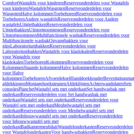
Comfort
Wastafels voor kinderen
Reserveonderdelen voor Wastafels
voor kinderen
Wastafels
Wasgoten
Reserveonderdelen voor
Wasgoten
Halve kolommen
Toebehoren
Reserveonderdelen voor
Toebehoren
Andere wastafels
Reserveonderdelen voor Andere
wastafels
Uitgietbakken
Reserveonderdelen voor
Uitgietbakken
Uitstortgootstenen
Reserveonderdelen voor
Uitstortgootstenen
Multifunctionele wasbak
Reserveonderdelen voor
Multifunctionele wasbak
Opvangbakken voor
gips
Laboratoriumbakken
Reserveonderdelen voor
Laboratoriumbakken
Wastafels voor klaslokalen
Reserveonderdelen
voor Wastafels voor
klaslokalen
Toebehoren
Kolommen
Reserveonderdelen voor
Kolommen
Staande kolommen
Halve kolommen
Reserveonderdelen
voor Halve
kolommen
Toebehoren
Afvoerdeksel
Handdoekhouder
Bevestigingsmat
afdekkingen
Montagehoeksteunen
Afdeklijsten
Achterwandplaten
Sets
consoles
Planchet
Wastafel sets met onderkast
Set handwasbak met
onderkast
Reserveonderdelen voor Set handwasbak met
onderkast
Wastafel sets met onderkast
Reserveonderdelen voor
Wastafel sets met onderkast
Meubelwastafel sets met
onderkast
Reserveonderdelen voor Meubelwastafel sets met
onderkast
Inbouwwastafel sets met onderkast
Reserveonderdelen
voor Inbouwwastafel sets met
onderkast
Badkamermeubilair
Wastafelonderkasten
Reserveonderdelen
voor Wastafelonderkasten
Voor handwasbakken
Reserveonderdelen