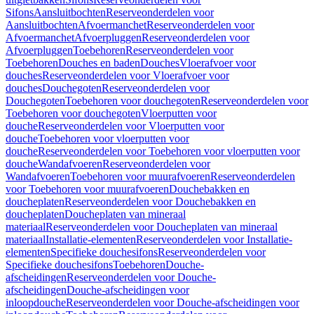
Sifons
Aansluitbochten
Reserveonderdelen voor
Aansluitbochten
Afvoermanchet
Reserveonderdelen voor
Afvoermanchet
Afvoerpluggen
Reserveonderdelen voor
Afvoerpluggen
Toebehoren
Reserveonderdelen voor
Toebehoren
Douches en baden
Douches
Vloerafvoer voor
douches
Reserveonderdelen voor Vloerafvoer voor
douches
Douchegoten
Reserveonderdelen voor
Douchegoten
Toebehoren voor douchegoten
Reserveonderdelen voor
Toebehoren voor douchegoten
Vloerputten voor
douche
Reserveonderdelen voor Vloerputten voor
douche
Toebehoren voor vloerputten voor
douche
Reserveonderdelen voor Toebehoren voor vloerputten voor
douche
Wandafvoeren
Reserveonderdelen voor
Wandafvoeren
Toebehoren voor muurafvoeren
Reserveonderdelen
voor Toebehoren voor muurafvoeren
Douchebakken en
doucheplaten
Reserveonderdelen voor Douchebakken en
doucheplaten
Doucheplaten van mineraal
materiaal
Reserveonderdelen voor Doucheplaten van mineraal
materiaal
Installatie-elementen
Reserveonderdelen voor Installatie-
elementen
Specifieke douchesifons
Reserveonderdelen voor
Specifieke douchesifons
Toebehoren
Douche-
afscheidingen
Reserveonderdelen voor Douche-
afscheidingen
Douche-afscheidingen voor
inloopdouche
Reserveonderdelen voor Douche-afscheidingen voor