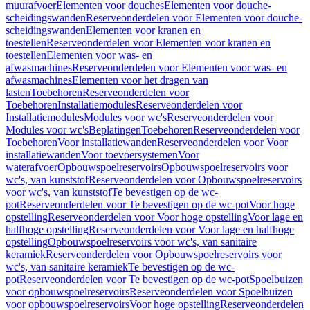
muurafvoer
Elementen voor douches
Elementen voor douche-
scheidingswanden
Reserveonderdelen voor Elementen voor douche-
scheidingswanden
Elementen voor kranen en
toestellen
Reserveonderdelen voor Elementen voor kranen en
toestellen
Elementen voor was- en
afwasmachines
Reserveonderdelen voor Elementen voor was- en
afwasmachines
Elementen voor het dragen van
lasten
Toebehoren
Reserveonderdelen voor
Toebehoren
Installatiemodules
Reserveonderdelen voor
Installatiemodules
Modules voor wc's
Reserveonderdelen voor
Modules voor wc's
Beplatingen
Toebehoren
Reserveonderdelen voor
Toebehoren
Voor installatiewanden
Reserveonderdelen voor Voor
installatiewanden
Voor toevoersystemen
Voor
waterafvoer
Opbouwspoelreservoirs
Opbouwspoelreservoirs voor
wc's, van kunststof
Reserveonderdelen voor Opbouwspoelreservoirs
voor wc's, van kunststof
Te bevestigen op de wc-
pot
Reserveonderdelen voor Te bevestigen op de wc-pot
Voor hoge
opstelling
Reserveonderdelen voor Voor hoge opstelling
Voor lage en
halfhoge opstelling
Reserveonderdelen voor Voor lage en halfhoge
opstelling
Opbouwspoelreservoirs voor wc's, van sanitaire
keramiek
Reserveonderdelen voor Opbouwspoelreservoirs voor
wc's, van sanitaire keramiek
Te bevestigen op de wc-
pot
Reserveonderdelen voor Te bevestigen op de wc-pot
Spoelbuizen
voor opbouwspoelreservoirs
Reserveonderdelen voor Spoelbuizen
voor opbouwspoelreservoirs
Voor hoge opstelling
Reserveonderdelen