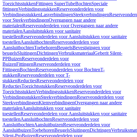
Toezichtsstukken
Fittingen SuperTube
Bochten
Speciale
fittingen
Verbindingsstukken
Reserveonderdelen voor
Verbindingsstukken
Lasverbindingen
Steekverbindingen
Reserveonder
voor Steekverbindingen
Overgangen naar andere
materialen
Reserveonderdelen voor Overgangen naar andere
materialen
Aansluitstukken voor sanitaire
toestellen
Reserveonderdelen voor Aansluitstukken voor sanitaire
toestellen
Aansluitbochten
Reserveonderdelen voor
Aansluitbochten
Toebehoren
Beugels
Bevestigingen voor
beugels
Sluitingen
Dichtingen
Verbruiksmateriaal
Geberit Silent-
PP
Buizen
Reserveonderdelen voor
Buizen
Fittingen
Reserveonderdelen voor
Fittingen
Bochten
Reserveonderdelen voor Bochten
T-
stukken
Reserveonderdelen voor T-
stukken
Reducties
Reserveonderdelen voor
Reducties
Toezichtsstukken
Reserveonderdelen voor
Toezichtsstukken
Verbindingsstukken
Reserveonderdelen voor
Verbindingsstukken
Steekverbindingen
Reserveonderdelen voor
Steekverbindingen
Klemverbindingen
Overgangen naar andere
materialen
Aansluitstukken voor sanitaire
toestellen
Reserveonderdelen voor Aansluitstukken voor sanitaire
toestellen
Aansluitbochten
Reserveonderdelen voor
Aansluitbochten
Aansluitbuizen
Reserveonderdelen voor
Aansluitbuizen
Toebehoren
Beugels
Sluitingen
Dichtingen
Verbruiksmat
Silent-Pro
Buizen
Reserveonderdelen voor