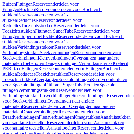
Buizen
Fittingen
Reserveonderdelen voor
Fittingen
Bochten
Reserveonderdelen voor Bochten
T-
stukken
Reserveonderdelen voor T-
stukken
Reducties
Reserveonderdelen voor
Reducties
Toezichtsstukken
Reserveonderdelen voor
Toezichtsstukken
Fittingen SuperTube
Reserveonderdelen voor
Fittingen SuperTube
Bochten
Reserveonderdelen voor Bochten
T-
stukken
Reserveonderdelen voor T-
stukken
Verbindingsstukken
Reserveonderdelen voor
Verbindingsstukken
Steekverbindingen
Reserveonderdelen voor
Steekverbindingen
Klemverbindingen
Overgangen naar andere
materialen
Toebehoren
Beugels
Sluitingen
Verbruiksmateriaal
Geberit
PE
Buizen
Fittingen
Reserveonderdelen voor Fittingen
Bochten
T-
stukken
Reducties
Toezichtsstukken
Reserveonderdelen voor
Toezichtsstukken
Overgangen
Speciale fittingen
Reserveonderdelen
voor Speciale fittingen
Fittingen SuperTube
Bochten
Speciale
fittingen
Verbindingsstukken
Reserveonderdelen voor
Verbindingsstukken
Lasverbindingen
Steekverbindingen
Reserveonder
voor Steekverbindingen
Overgangen naar andere
materialen
Reserveonderdelen voor Overgangen naar andere
materialen
Draadverbindingen
Reserveonderdelen voor
Draadverbindingen
Flensverbindingen
Kraagstukken
Aansluitstukken
voor sanitaire toestellen
Reserveonderdelen voor Aansluitstukken
voor sanitaire toestellen
Aansluitbochten
Reserveonderdelen voor
Aansluitbochten
Aansluitmoffen
Reserveonderdelen voor