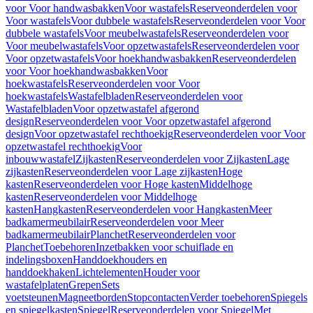
voor Voor handwasbakken
Voor wastafels
Reserveonderdelen voor
Voor wastafels
Voor dubbele wastafels
Reserveonderdelen voor Voor
dubbele wastafels
Voor meubelwastafels
Reserveonderdelen voor
Voor meubelwastafels
Voor opzetwastafels
Reserveonderdelen voor
Voor opzetwastafels
Voor hoekhandwasbakken
Reserveonderdelen
voor Voor hoekhandwasbakken
Voor
hoekwastafels
Reserveonderdelen voor Voor
hoekwastafels
Wastafelbladen
Reserveonderdelen voor
Wastafelbladen
Voor opzetwastafel afgerond
design
Reserveonderdelen voor Voor opzetwastafel afgerond
design
Voor opzetwastafel rechthoekig
Reserveonderdelen voor Voor
opzetwastafel rechthoekig
Voor
inbouwwastafel
Zijkasten
Reserveonderdelen voor Zijkasten
Lage
zijkasten
Reserveonderdelen voor Lage zijkasten
Hoge
kasten
Reserveonderdelen voor Hoge kasten
Middelhoge
kasten
Reserveonderdelen voor Middelhoge
kasten
Hangkasten
Reserveonderdelen voor Hangkasten
Meer
badkamermeubilair
Reserveonderdelen voor Meer
badkamermeubilair
Planchet
Reserveonderdelen voor
Planchet
Toebehoren
Inzetbakken voor schuiflade en
indelingsboxen
Handdoekhouders en
handdoekhaken
Lichtelementen
Houder voor
wastafelplaten
Grepen
Sets
voetsteunen
Magneetborden
Stopcontacten
Verder toebehoren
Spiegels
en spiegelkasten
Spiegel
Reserveonderdelen voor Spiegel
Met