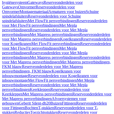
hygiënesysteem
Gateways
Reserveonderdelen voor
Gateways
Omvormer
Reserveonderdelen voor
Omvormer
Montagemateriaal
Armaturen voor buizen
Schuine
spindelafsluiters
Reserveonderdelen voor Schuine
spindelafsluiters
Met FlowFit persverbindingen
Reserveonderdelen
voor Met FlowFit persverbindingen
Met Mepla
persverbindingen
Reserveonderdelen voor Met Mepla
persverbindingen
Met Mapress persverbindingen
Reserveonderdelen
voor Met Mapress persverbindingen
Kogelkranen
Reserveonderdelen
voor Kogelkranen
Met FlowFit persverbindingen
Reserveonderdelen
voor Met FlowFit persverbindingen
Met Mepla
persverbindingen
Reserveonderdelen voor Met Mepla
persverbindingen
Met Mapress persverbindingen
Reserveonderdelen
voor Met Mapress persverbindingen
Met Mapress persverbindingen,
FKM blauw
Reserveonderdelen voor Met Mapress
persverbindingen, FKM blauw
Kogelkranen voor
inbouwmontage
Reserveonderdelen voor Kogelkranen voor
inbouwmontage
Met FlowFit persverbindingen
Met Mepla
persverbindingen
Reserveonderdelen voor Met Mepla
persverbindingen
Keerkleppen
Reserveonderdelen voor
Keerkleppen
Met Mapress persverbindingen
Reserveonderdelen voor
Met Mapress persverbindingen
Afvoersystemen voor
gebouwen
Geberit Silent-db20
Buizen
Fittingen
Reserveonderdelen
voor Fittingen
Bochten
T-stukken
Reserveonderdelen voor T-
stukken
Reducties
Toezichtsstukken
Reserveonderdelen voor