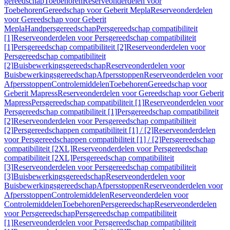
gereedschap
Toebehoren
Reserveonderdelen voor
Toebehoren
Gereedschap voor Geberit Mepla
Reserveonderdelen
voor Gereedschap voor Geberit
Mepla
Handpersgereedschap
Persgereedschap compatibiliteit
[1]
Reserveonderdelen voor Persgereedschap compatibiliteit
[1]
Persgereedschap compatibiliteit [2]
Reserveonderdelen voor
Persgereedschap compatibiliteit
[2]
Buisbewerkingsgereedschap
Reserveonderdelen voor
Buisbewerkingsgereedschap
Afpersstoppen
Reserveonderdelen voor
Afpersstoppen
Controlemiddelen
Toebehoren
Gereedschap voor
Geberit Mapress
Reserveonderdelen voor Gereedschap voor Geberit
Mapress
Persgereedschap compatibiliteit [1]
Reserveonderdelen voor
Persgereedschap compatibiliteit [1]
Persgereedschap compatibiliteit
[2]
Reserveonderdelen voor Persgereedschap compatibiliteit
[2]
Persgereedschappen compatibiliteit [1] / [2]
Reserveonderdelen
voor Persgereedschappen compatibiliteit [1] / [2]
Persgereedschap
compatibiliteit [2XL]
Reserveonderdelen voor Persgereedschap
compatibiliteit [2XL]
Persgereedschap compatibiliteit
[3]
Reserveonderdelen voor Persgereedschap compatibiliteit
[3]
Buisbewerkingsgereedschap
Reserveonderdelen voor
Buisbewerkingsgereedschap
Afpersstoppen
Reserveonderdelen voor
Afpersstoppen
Controlemiddelen
Reserveonderdelen voor
Controlemiddelen
Toebehoren
Persgereedschap
Reserveonderdelen
voor Persgereedschap
Persgereedschap compatibiliteit
[1]
Reserveonderdelen voor Persgereedschap compatibiliteit