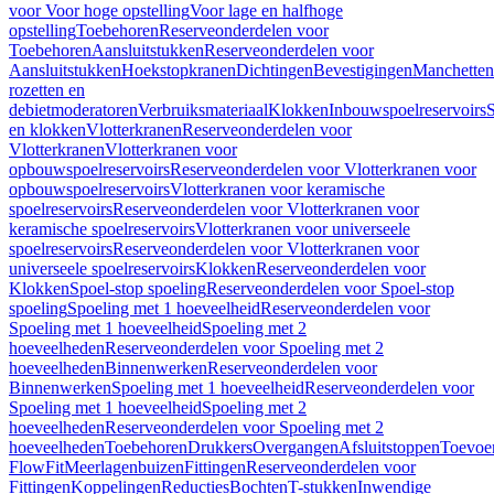
voor Voor hoge opstelling
Voor lage en halfhoge
opstelling
Toebehoren
Reserveonderdelen voor
Toebehoren
Aansluitstukken
Reserveonderdelen voor
Aansluitstukken
Hoekstopkranen
Dichtingen
Bevestigingen
Manchetten
rozetten en
debietmoderatoren
Verbruiksmateriaal
Klokken
Inbouwspoelreservoirs
en klokken
Vlotterkranen
Reserveonderdelen voor
Vlotterkranen
Vlotterkranen voor
opbouwspoelreservoirs
Reserveonderdelen voor Vlotterkranen voor
opbouwspoelreservoirs
Vlotterkranen voor keramische
spoelreservoirs
Reserveonderdelen voor Vlotterkranen voor
keramische spoelreservoirs
Vlotterkranen voor universeele
spoelreservoirs
Reserveonderdelen voor Vlotterkranen voor
universeele spoelreservoirs
Klokken
Reserveonderdelen voor
Klokken
Spoel-stop spoeling
Reserveonderdelen voor Spoel-stop
spoeling
Spoeling met 1 hoeveelheid
Reserveonderdelen voor
Spoeling met 1 hoeveelheid
Spoeling met 2
hoeveelheden
Reserveonderdelen voor Spoeling met 2
hoeveelheden
Binnenwerken
Reserveonderdelen voor
Binnenwerken
Spoeling met 1 hoeveelheid
Reserveonderdelen voor
Spoeling met 1 hoeveelheid
Spoeling met 2
hoeveelheden
Reserveonderdelen voor Spoeling met 2
hoeveelheden
Toebehoren
Drukkers
Overgangen
Afsluitstoppen
Toevoe
FlowFit
Meerlagenbuizen
Fittingen
Reserveonderdelen voor
Fittingen
Koppelingen
Reducties
Bochten
T-stukken
Inwendige