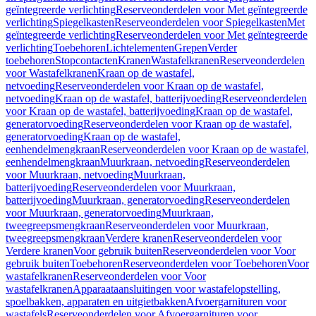
geïntegreerde verlichting
Reserveonderdelen voor Met geïntegreerde
verlichting
Spiegelkasten
Reserveonderdelen voor Spiegelkasten
Met
geïntegreerde verlichting
Reserveonderdelen voor Met geïntegreerde
verlichting
Toebehoren
Lichtelementen
Grepen
Verder
toebehoren
Stopcontacten
Kranen
Wastafelkranen
Reserveonderdelen
voor Wastafelkranen
Kraan op de wastafel,
netvoeding
Reserveonderdelen voor Kraan op de wastafel,
netvoeding
Kraan op de wastafel, batterijvoeding
Reserveonderdelen
voor Kraan op de wastafel, batterijvoeding
Kraan op de wastafel,
generatorvoeding
Reserveonderdelen voor Kraan op de wastafel,
generatorvoeding
Kraan op de wastafel,
eenhendelmengkraan
Reserveonderdelen voor Kraan op de wastafel,
eenhendelmengkraan
Muurkraan, netvoeding
Reserveonderdelen
voor Muurkraan, netvoeding
Muurkraan,
batterijvoeding
Reserveonderdelen voor Muurkraan,
batterijvoeding
Muurkraan, generatorvoeding
Reserveonderdelen
voor Muurkraan, generatorvoeding
Muurkraan,
tweegreepsmengkraan
Reserveonderdelen voor Muurkraan,
tweegreepsmengkraan
Verdere kranen
Reserveonderdelen voor
Verdere kranen
Voor gebruik buiten
Reserveonderdelen voor Voor
gebruik buiten
Toebehoren
Reserveonderdelen voor Toebehoren
Voor
wastafelkranen
Reserveonderdelen voor Voor
wastafelkranen
Apparaataansluitingen voor wastafelopstelling,
spoelbakken, apparaten en uitgietbakken
Afvoergarnituren voor
wastafels
Reserveonderdelen voor Afvoergarnituren voor