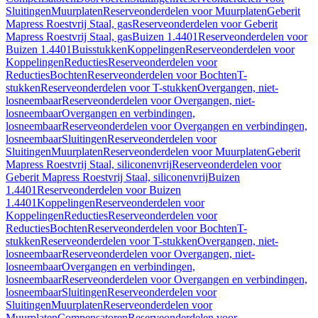
Sluitingen
Muurplaten
Reserveonderdelen voor Muurplaten
Geberit
Mapress Roestvrij Staal, gas
Reserveonderdelen voor Geberit
Mapress Roestvrij Staal, gas
Buizen 1.4401
Reserveonderdelen voor
Buizen 1.4401
Buisstukken
Koppelingen
Reserveonderdelen voor
Koppelingen
Reducties
Reserveonderdelen voor
Reducties
Bochten
Reserveonderdelen voor Bochten
T-
stukken
Reserveonderdelen voor T-stukken
Overgangen, niet-
losneembaar
Reserveonderdelen voor Overgangen, niet-
losneembaar
Overgangen en verbindingen,
losneembaar
Reserveonderdelen voor Overgangen en verbindingen,
losneembaar
Sluitingen
Reserveonderdelen voor
Sluitingen
Muurplaten
Reserveonderdelen voor Muurplaten
Geberit
Mapress Roestvrij Staal, siliconenvrij
Reserveonderdelen voor
Geberit Mapress Roestvrij Staal, siliconenvrij
Buizen
1.4401
Reserveonderdelen voor Buizen
1.4401
Koppelingen
Reserveonderdelen voor
Koppelingen
Reducties
Reserveonderdelen voor
Reducties
Bochten
Reserveonderdelen voor Bochten
T-
stukken
Reserveonderdelen voor T-stukken
Overgangen, niet-
losneembaar
Reserveonderdelen voor Overgangen, niet-
losneembaar
Overgangen en verbindingen,
losneembaar
Reserveonderdelen voor Overgangen en verbindingen,
losneembaar
Sluitingen
Reserveonderdelen voor
Sluitingen
Muurplaten
Reserveonderdelen voor
Muurplaten
Compensatoren
Reserveonderdelen voor