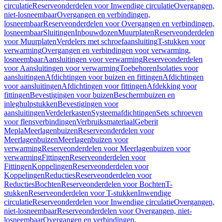
circulatie
Reserveonderdelen voor Inwendige circulatie
Overgangen,
niet-losneembaar
Overgangen en verbindingen,
losneembaar
Reserveonderdelen voor Overgangen en verbindingen,
losneembaar
Sluitingen
Inbouwdozen
Muurplaten
Reserveonderdelen
voor Muurplaten
Verdelers met schroefaansluiting
T-stukken voor
verwarming
Overgangen en verbindingen voor verwarming,
losneembaar
Aansluitingen voor verwarming
Reserveonderdelen
voor Aansluitingen voor verwarming
Toebehoren
Isolaties voor
aansluitingen
Afdichtingen voor buizen en fittingen
Afdichtingen
voor aansluitingen
Afdichtingen voor fittingen
Afdekking voor
fittingen
Bevestigingen voor buizen
Beschermbuizen en
inleghulpstukken
Bevestigingen voor
aansluitingen
Verdelerkasten
Systeemafdichtingen
Sets schroeven
voor flensverbindingen
Verbruiksmateriaal
Geberit
Mepla
Meerlagenbuizen
Reserveonderdelen voor
Meerlagenbuizen
Meerlagenbuizen voor
verwarming
Reserveonderdelen voor Meerlagenbuizen voor
verwarming
Fittingen
Reserveonderdelen voor
Fittingen
Koppelingen
Reserveonderdelen voor
Koppelingen
Reducties
Reserveonderdelen voor
Reducties
Bochten
Reserveonderdelen voor Bochten
T-
stukken
Reserveonderdelen voor T-stukken
Inwendige
circulatie
Reserveonderdelen voor Inwendige circulatie
Overgangen,
niet-losneembaar
Reserveonderdelen voor Overgangen, niet-
losneembaar
Overgangen en verbindingen,