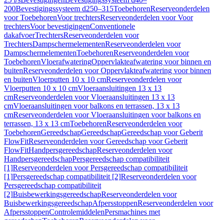
200
Bevestigingssysteem d250–315
Toebehoren
Reserveonderdelen
voor Toebehoren
Voor trechters
Reserveonderdelen voor Voor
trechters
Voor bevestigingen
Conventionele
dakafvoer
Trechters
Reserveonderdelen voor
Trechters
Dampschermelementen
Reserveonderdelen voor
Dampschermelementen
Toebehoren
Reserveonderdelen voor
Toebehoren
Vloerafwatering
Oppervlakteafwatering voor binnen en
buiten
Reserveonderdelen voor Oppervlakteafwatering voor binnen
en buiten
Vloerputten 10 x 10 cm
Reserveonderdelen voor
Vloerputten 10 x 10 cm
Vloeraansluitingen 13 x 13
cm
Reserveonderdelen voor Vloeraansluitingen 13 x 13
cm
Vloeraansluitingen voor balkons en terrassen, 13 x 13
cm
Reserveonderdelen voor Vloeraansluitingen voor balkons en
terrassen, 13 x 13 cm
Toebehoren
Reserveonderdelen voor
Toebehoren
Gereedschap
Gereedschap
Gereedschap voor Geberit
FlowFit
Reserveonderdelen voor Gereedschap voor Geberit
FlowFit
Handpersgereedschap
Reserveonderdelen voor
Handpersgereedschap
Persgereedschap compatibiliteit
[1]
Reserveonderdelen voor Persgereedschap compatibiliteit
[1]
Persgereedschap compatibiliteit [2]
Reserveonderdelen voor
Persgereedschap compatibiliteit
[2]
Buisbewerkingsgereedschap
Reserveonderdelen voor
Buisbewerkingsgereedschap
Afpersstoppen
Reserveonderdelen voor
Afpersstoppen
Controlemiddelen
Persmachines met