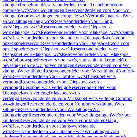
zittingen
Toebehoren
Reserveonderdelen voor Toebehoren
Voor
complete wc's
Voor wc-zittingen
Reserveonderdelen voor Voor wc-
zittingen
Voor wc-zittingen en complete wc's
Verbruiksmateriaal
Wc's
en wc-zittingen
Hang-wc's
Reserveonderdelen voor Hang-
wc's
Diepspoel-wc's
Reserveonderdelen voor Diepspoel-
wc's
Vlakspoel-wc's
Reserveonderdelen voor Vlakspoel-wc's
Staande
wc's
Reserveonderdelen voor Staande wc's
Diepspoel-wc’s voor
opzet spoelreservoir
Reserveonderdelen voor Diepspoel-wc’s voor
opzet spoelreservoir
Diepspoel-wc's
Reserveonderdelen voor
Diepspoel-wc's
Vlakspoel-wc's
Reserveonderdelen voor Vlakspoel-
wc's
Opbouwspoelreservoirs voor wc's, van sanitaire keramiek
Te
bevestigen op de wc-pot
Wc-zittingen
Reserveonderdelen voor Wc-
zittingen
Wc-zittingen
Reserveonderdelen voor Wc-zittingen
Comfort-
wc's
Reserveonderdelen voor Comfort-wc's
Diepspoel-wc’s
verhoogd
Reserveonderdelen voor Diepspoel-wc’s
verhoogd
Diepspoel-wc's verlengd
Reserveonderdelen voor
Diepspoel-wc's verlengd
Vlakspoel-wc’s
verlengd
Reserveonderdelen voor Vlakspoel-wc’s verlengd
Comfort
wc-zittingen
Reserveonderdelen voor Comfort wc-zittingen
Wc-
zittingen
Reserveonderdelen voor Wc-zittingen
Wc-
zittingsringen
Reserveonderdelen voor Wc-zittingsringen
Wc’s voor
kinderen
Reserveonderdelen voor Wc’s voor kinderen
Hang-
wc's
Reserveonderdelen voor Hang-wc's
Staande
wc's
Reserveonderdelen voor Staande wc's
Wc-zittingen voor
kinderen
Reserveonderdelen voor Wc-zittingen voor kinderen
Wc-