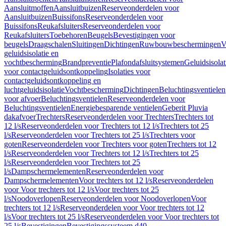
Aansluitmoffen
Aansluitbuizen
Reserveonderdelen voor
Aansluitbuizen
Buissifons
Reserveonderdelen voor
Buissifons
Reukafsluiters
Reserveonderdelen voor
Reukafsluiters
Toebehoren
Beugels
Bevestigingen voor
beugels
Draagschalen
Sluitingen
Dichtingen
Ruwbouwbeschermingen
V
geluidsisolatie en
vochtbescherming
Brandpreventie
Plafondafsluitsystemen
Geluidsisolat
voor contactgeluidsontkoppeling
Isolaties voor
contactgeluidsontkoppeling en
luchtgeluidsisolatie
Vochtbescherming
Dichtingen
Beluchtingsventielen
voor afvoer
Beluchtingsventielen
Reserveonderdelen voor
Beluchtingsventielen
Energiebesparende ventielen
Geberit Pluvia
dakafvoer
Trechters
Reserveonderdelen voor Trechters
Trechters tot
12 l/s
Reserveonderdelen voor Trechters tot 12 l/s
Trechters tot 25
l/s
Reserveonderdelen voor Trechters tot 25 l/s
Trechters voor
goten
Reserveonderdelen voor Trechters voor goten
Trechters tot 12
l/s
Reserveonderdelen voor Trechters tot 12 l/s
Trechters tot 25
l/s
Reserveonderdelen voor Trechters tot 25
l/s
Dampschermelementen
Reserveonderdelen voor
Dampschermelementen
Voor trechters tot 12 l/s
Reserveonderdelen
voor Voor trechters tot 12 l/s
Voor trechters tot 25
l/s
Noodoverlopen
Reserveonderdelen voor Noodoverlopen
Voor
trechters tot 12 l/s
Reserveonderdelen voor Voor trechters tot 12
l/s
Voor trechters tot 25 l/s
Reserveonderdelen voor Voor trechters tot
25 l/s
Bevestigingen
Bevestigingssysteem d40–