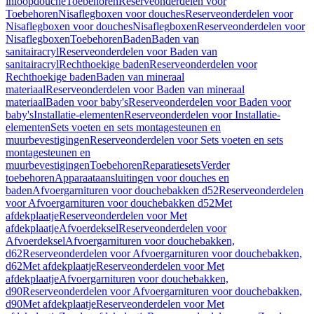
inloopdouche
Toebehoren
Reserveonderdelen voor
Toebehoren
Nisaflegboxen voor douches
Reserveonderdelen voor
Nisaflegboxen voor douches
Nisaflegboxen
Reserveonderdelen voor
Nisaflegboxen
Toebehoren
Baden
Baden van
sanitairacryl
Reserveonderdelen voor Baden van
sanitairacryl
Rechthoekige baden
Reserveonderdelen voor
Rechthoekige baden
Baden van mineraal
materiaal
Reserveonderdelen voor Baden van mineraal
materiaal
Baden voor baby's
Reserveonderdelen voor Baden voor
baby's
Installatie-elementen
Reserveonderdelen voor Installatie-
elementen
Sets voeten en sets montagesteunen en
muurbevestigingen
Reserveonderdelen voor Sets voeten en sets
montagesteunen en
muurbevestigingen
Toebehoren
Reparatiesets
Verder
toebehoren
Apparaataansluitingen voor douches en
baden
Afvoergarnituren voor douchebakken d52
Reserveonderdelen
voor Afvoergarnituren voor douchebakken d52
Met
afdekplaatje
Reserveonderdelen voor Met
afdekplaatje
Afvoerdeksel
Reserveonderdelen voor
Afvoerdeksel
Afvoergarnituren voor douchebakken,
d62
Reserveonderdelen voor Afvoergarnituren voor douchebakken,
d62
Met afdekplaatje
Reserveonderdelen voor Met
afdekplaatje
Afvoergarnituren voor douchebakken,
d90
Reserveonderdelen voor Afvoergarnituren voor douchebakken,
d90
Met afdekplaatje
Reserveonderdelen voor Met