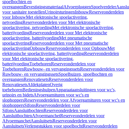
spoelbochten en
overgangen
Bevestigingsmateriaal
Afvoerpluggen
Spoelverdeler
Aanslu
voor sanitaire toestellen
Urinoirsturingen
Inbouw
Reserveonderdelen
voor Inbouw
Met elektronische spoelactivering,
netvoeding
Reserveonderdelen voor Met elektronische
spoelactivering, netvoeding
Met elektronische spoelactivering,
batterijvoeding
Reserveonderdelen voor Met elektronische
spoelactivering, batterijvoeding
Met pneumatische
spoelactivering
Reserveonderdelen voor Met pneumatische
spoelactivering
Opbouw
Reserveonderdelen voor Opbouw
Met
elektronische spoelactivering, batterijvoeding
Reserveonderdelen
voor Met elektronische spoelactivering,
batterijvoeding
Toebehoren
Reserveonderdelen voor
Toebehoren
Ruwbouw- en vervangingssets
Reserveonderdelen voor
Ruwbouw- en vervangingssets
Spoelbuizen, spoelbochten en
overgangen
Renovatiesets
Reserveonderdelen voor
Renovatiesets
Afdekplaten
Overig
toebehoren
Bedieningshulpen
Apparaataansluitingen voor wc's,
urinoirs en bidets
Afvoergarnituren voor wc's en
slophoppers
Reserveonderdelen voor Afvoergarnituren voor wc's en
slophoppers
Sifons
Reserveonderdelen voor
Sifons
Aansluitbochten
Reserveonderdelen voor
Aansluitbochten
Afvoermanchet
Reserveonderdelen voor
Afvoermanchet
Aansluitsets
Reserveonderdelen voor
Aansluitsets
Verlengstukken voor spoelbocht
Reserveonderdelen