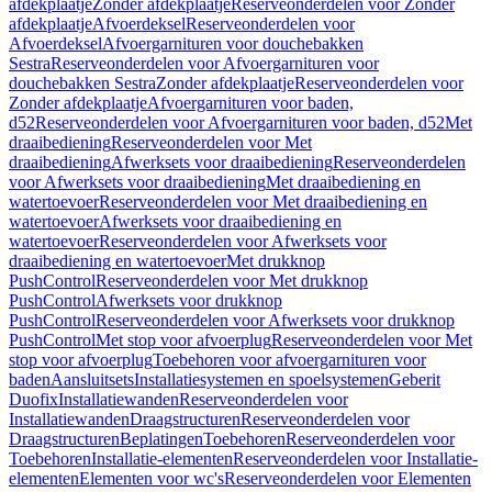
afdekplaatje
Zonder afdekplaatje
Reserveonderdelen voor Zonder
afdekplaatje
Afvoerdeksel
Reserveonderdelen voor
Afvoerdeksel
Afvoergarnituren voor douchebakken
Sestra
Reserveonderdelen voor Afvoergarnituren voor
douchebakken Sestra
Zonder afdekplaatje
Reserveonderdelen voor
Zonder afdekplaatje
Afvoergarnituren voor baden,
d52
Reserveonderdelen voor Afvoergarnituren voor baden, d52
Met
draaibediening
Reserveonderdelen voor Met
draaibediening
Afwerksets voor draaibediening
Reserveonderdelen
voor Afwerksets voor draaibediening
Met draaibediening en
watertoevoer
Reserveonderdelen voor Met draaibediening en
watertoevoer
Afwerksets voor draaibediening en
watertoevoer
Reserveonderdelen voor Afwerksets voor
draaibediening en watertoevoer
Met drukknop
PushControl
Reserveonderdelen voor Met drukknop
PushControl
Afwerksets voor drukknop
PushControl
Reserveonderdelen voor Afwerksets voor drukknop
PushControl
Met stop voor afvoerplug
Reserveonderdelen voor Met
stop voor afvoerplug
Toebehoren voor afvoergarnituren voor
baden
Aansluitsets
Installatiesystemen en spoelsystemen
Geberit
Duofix
Installatiewanden
Reserveonderdelen voor
Installatiewanden
Draagstructuren
Reserveonderdelen voor
Draagstructuren
Beplatingen
Toebehoren
Reserveonderdelen voor
Toebehoren
Installatie-elementen
Reserveonderdelen voor Installatie-
elementen
Elementen voor wc's
Reserveonderdelen voor Elementen