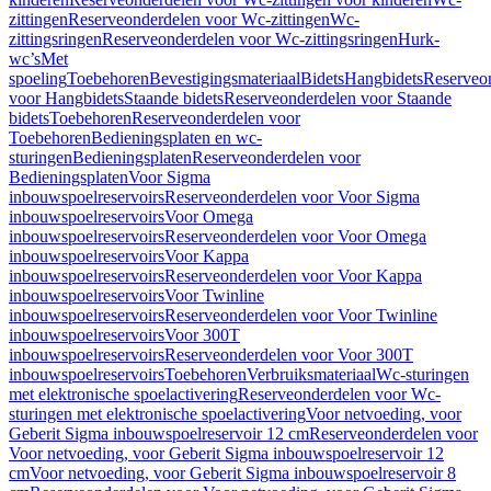
zittingen
Reserveonderdelen voor Wc-zittingen
Wc-
zittingsringen
Reserveonderdelen voor Wc-zittingsringen
Hurk-
wc’s
Met
spoeling
Toebehoren
Bevestigingsmateriaal
Bidets
Hangbidets
Reserveo
voor Hangbidets
Staande bidets
Reserveonderdelen voor Staande
bidets
Toebehoren
Reserveonderdelen voor
Toebehoren
Bedieningsplaten en wc-
sturingen
Bedieningsplaten
Reserveonderdelen voor
Bedieningsplaten
Voor Sigma
inbouwspoelreservoirs
Reserveonderdelen voor Voor Sigma
inbouwspoelreservoirs
Voor Omega
inbouwspoelreservoirs
Reserveonderdelen voor Voor Omega
inbouwspoelreservoirs
Voor Kappa
inbouwspoelreservoirs
Reserveonderdelen voor Voor Kappa
inbouwspoelreservoirs
Voor Twinline
inbouwspoelreservoirs
Reserveonderdelen voor Voor Twinline
inbouwspoelreservoirs
Voor 300T
inbouwspoelreservoirs
Reserveonderdelen voor Voor 300T
inbouwspoelreservoirs
Toebehoren
Verbruiksmateriaal
Wc-sturingen
met elektronische spoelactivering
Reserveonderdelen voor Wc-
sturingen met elektronische spoelactivering
Voor netvoeding, voor
Geberit Sigma inbouwspoelreservoir 12 cm
Reserveonderdelen voor
Voor netvoeding, voor Geberit Sigma inbouwspoelreservoir 12
cm
Voor netvoeding, voor Geberit Sigma inbouwspoelreservoir 8