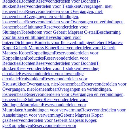
Reducties
Bochten
Reserveonderdelen voor Bochten
T-
stukken
Reserveonderdelen voor T-stukken
Overgangen, niet-
losneembaar
Reserveonderdelen voor Overgangen, niet-
losneembaar
Overgangen en verbindingen,
losneembaar
Reserveonderdelen voor Overgangen en verbindingen,
losneembaar
Sluitingen
Reserveonderdelen voor
Sluitingen
Toebehoren voor Geberit Mapress C-staal
Bescherming
voor buizen en fittingen
Bevestigingen voor
buizen
Dichtingen
Boutsets voor flensverbindingen
Geberit Mapress
Koper
Geberit Mapress Koper
Reserveonderdelen voor Geberit
Mapress Koper
Koppelingen
Reserveonderdelen voor
Koppelingen
Reducties
Reserveonderdelen voor
Reducties
Bochten
Reserveonderdelen voor Bochten
T-
stukken
Reserveonderdelen voor T-stukken
Inwendige
circulatie
Reserveonderdelen voor Inwendige
circulatie
Kruisstukken
Reserveonderdelen voor
Kruisstukken
Overgangen, niet-losneembaar
Reserveonderdelen voor
Overgangen, niet-losneembaar
Overgangen en verbindingen,
losneembaar
Reserveonderdelen voor Overgangen en verbindingen,
losneembaar
Sluitingen
Reserveonderdelen voor
Sluitingen
Muurplaten
Reserveonderdelen voor
Muurplaten
Aansluitingen voor verwarming
Reserveonderdelen voor
Aansluitingen voor verwarming
Geberit Mapress Koper,
gas
Reserveonderdelen voor Geberit Mapress Koper,
gas
Koppelingen
Reserveonderdelen voor