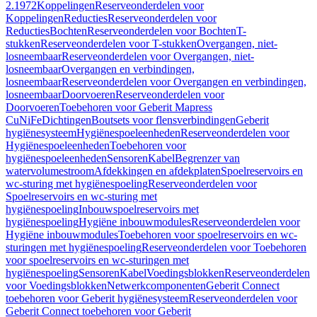
2.1972
Koppelingen
Reserveonderdelen voor
Koppelingen
Reducties
Reserveonderdelen voor
Reducties
Bochten
Reserveonderdelen voor Bochten
T-
stukken
Reserveonderdelen voor T-stukken
Overgangen, niet-
losneembaar
Reserveonderdelen voor Overgangen, niet-
losneembaar
Overgangen en verbindingen,
losneembaar
Reserveonderdelen voor Overgangen en verbindingen,
losneembaar
Doorvoeren
Reserveonderdelen voor
Doorvoeren
Toebehoren voor Geberit Mapress
CuNiFe
Dichtingen
Boutsets voor flensverbindingen
Geberit
hygiënesysteem
Hygiënespoeleenheden
Reserveonderdelen voor
Hygiënespoeleenheden
Toebehoren voor
hygiënespoeleenheden
Sensoren
Kabel
Begrenzer van
watervolumestroom
Afdekkingen en afdekplaten
Spoelreservoirs en
wc-sturing met hygiënespoeling
Reserveonderdelen voor
Spoelreservoirs en wc-sturing met
hygiënespoeling
Inbouwspoelreservoirs met
hygiënespoeling
Hygiëne inbouwmodules
Reserveonderdelen voor
Hygiëne inbouwmodules
Toebehoren voor spoelreservoirs en wc-
sturingen met hygiënespoeling
Reserveonderdelen voor Toebehoren
voor spoelreservoirs en wc-sturingen met
hygiënespoeling
Sensoren
Kabel
Voedingsblokken
Reserveonderdelen
voor Voedingsblokken
Netwerkcomponenten
Geberit Connect
toebehoren voor Geberit hygiënesysteem
Reserveonderdelen voor
Geberit Connect toebehoren voor Geberit