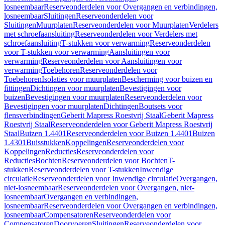
losneembaar
Reserveonderdelen voor Overgangen en verbindingen,
losneembaar
Sluitingen
Reserveonderdelen voor
Sluitingen
Muurplaten
Reserveonderdelen voor Muurplaten
Verdelers
met schroefaansluiting
Reserveonderdelen voor Verdelers met
schroefaansluiting
T-stukken voor verwarming
Reserveonderdelen
voor T-stukken voor verwarming
Aansluitingen voor
verwarming
Reserveonderdelen voor Aansluitingen voor
verwarming
Toebehoren
Reserveonderdelen voor
Toebehoren
Isolaties voor muurplaten
Bescherming voor buizen en
fittingen
Dichtingen voor muurplaten
Bevestigingen voor
buizen
Bevestigingen voor muurplaten
Reserveonderdelen voor
Bevestigingen voor muurplaten
Dichtingen
Boutsets voor
flensverbindingen
Geberit Mapress Roestvrij Staal
Geberit Mapress
Roestvrij Staal
Reserveonderdelen voor Geberit Mapress Roestvrij
Staal
Buizen 1.4401
Reserveonderdelen voor Buizen 1.4401
Buizen
1.4301
Buisstukken
Koppelingen
Reserveonderdelen voor
Koppelingen
Reducties
Reserveonderdelen voor
Reducties
Bochten
Reserveonderdelen voor Bochten
T-
stukken
Reserveonderdelen voor T-stukken
Inwendige
circulatie
Reserveonderdelen voor Inwendige circulatie
Overgangen,
niet-losneembaar
Reserveonderdelen voor Overgangen, niet-
losneembaar
Overgangen en verbindingen,
losneembaar
Reserveonderdelen voor Overgangen en verbindingen,
losneembaar
Compensatoren
Reserveonderdelen voor
Compensatoren
Doorvoeren
Sluitingen
Reserveonderdelen voor