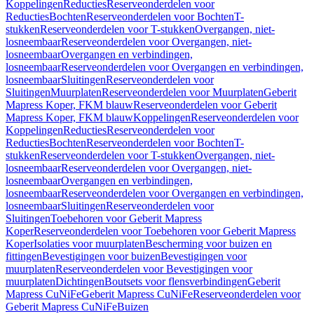
Koppelingen
Reducties
Reserveonderdelen voor
Reducties
Bochten
Reserveonderdelen voor Bochten
T-
stukken
Reserveonderdelen voor T-stukken
Overgangen, niet-
losneembaar
Reserveonderdelen voor Overgangen, niet-
losneembaar
Overgangen en verbindingen,
losneembaar
Reserveonderdelen voor Overgangen en verbindingen,
losneembaar
Sluitingen
Reserveonderdelen voor
Sluitingen
Muurplaten
Reserveonderdelen voor Muurplaten
Geberit
Mapress Koper, FKM blauw
Reserveonderdelen voor Geberit
Mapress Koper, FKM blauw
Koppelingen
Reserveonderdelen voor
Koppelingen
Reducties
Reserveonderdelen voor
Reducties
Bochten
Reserveonderdelen voor Bochten
T-
stukken
Reserveonderdelen voor T-stukken
Overgangen, niet-
losneembaar
Reserveonderdelen voor Overgangen, niet-
losneembaar
Overgangen en verbindingen,
losneembaar
Reserveonderdelen voor Overgangen en verbindingen,
losneembaar
Sluitingen
Reserveonderdelen voor
Sluitingen
Toebehoren voor Geberit Mapress
Koper
Reserveonderdelen voor Toebehoren voor Geberit Mapress
Koper
Isolaties voor muurplaten
Bescherming voor buizen en
fittingen
Bevestigingen voor buizen
Bevestigingen voor
muurplaten
Reserveonderdelen voor Bevestigingen voor
muurplaten
Dichtingen
Boutsets voor flensverbindingen
Geberit
Mapress CuNiFe
Geberit Mapress CuNiFe
Reserveonderdelen voor
Geberit Mapress CuNiFe
Buizen