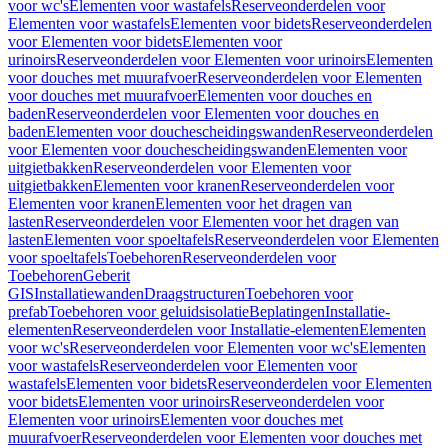
voor wc's
Elementen voor wastafels
Reserveonderdelen voor
Elementen voor wastafels
Elementen voor bidets
Reserveonderdelen
voor Elementen voor bidets
Elementen voor
urinoirs
Reserveonderdelen voor Elementen voor urinoirs
Elementen
voor douches met muurafvoer
Reserveonderdelen voor Elementen
voor douches met muurafvoer
Elementen voor douches en
baden
Reserveonderdelen voor Elementen voor douches en
baden
Elementen voor douchescheidingswanden
Reserveonderdelen
voor Elementen voor douchescheidingswanden
Elementen voor
uitgietbakken
Reserveonderdelen voor Elementen voor
uitgietbakken
Elementen voor kranen
Reserveonderdelen voor
Elementen voor kranen
Elementen voor het dragen van
lasten
Reserveonderdelen voor Elementen voor het dragen van
lasten
Elementen voor spoeltafels
Reserveonderdelen voor Elementen
voor spoeltafels
Toebehoren
Reserveonderdelen voor
Toebehoren
Geberit
GIS
Installatiewanden
Draagstructuren
Toebehoren voor
prefab
Toebehoren voor geluidsisolatie
Beplatingen
Installatie-
elementen
Reserveonderdelen voor Installatie-elementen
Elementen
voor wc's
Reserveonderdelen voor Elementen voor wc's
Elementen
voor wastafels
Reserveonderdelen voor Elementen voor
wastafels
Elementen voor bidets
Reserveonderdelen voor Elementen
voor bidets
Elementen voor urinoirs
Reserveonderdelen voor
Elementen voor urinoirs
Elementen voor douches met
muurafvoer
Reserveonderdelen voor Elementen voor douches met