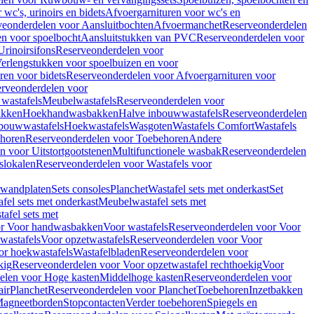
wc's, urinoirs en bidets
Afvoergarnituren voor wc's en
veonderdelen voor Aansluitbochten
Afvoermanchet
Reserveonderdelen
n voor spoelbocht
Aansluitstukken van PVC
Reserveonderdelen voor
Urinoirsifons
Reserveonderdelen voor
erlengstukken voor spoelbuizen en voor
ren voor bidets
Reserveonderdelen voor Afvoergarnituren voor
rveonderdelen voor
wastafels
Meubelwastafels
Reserveonderdelen voor
akken
Hoekhandwasbakken
Halve inbouwwastafels
Reserveonderdelen
bouwwastafels
Hoekwastafels
Wasgoten
Wastafels Comfort
Wastafels
horen
Reserveonderdelen voor Toebehoren
Andere
n voor Uitstortgootstenen
Multifunctionele wasbak
Reserveonderdelen
slokalen
Reserveonderdelen voor Wastafels voor
rwandplaten
Sets consoles
Planchet
Wastafel sets met onderkast
Set
fel sets met onderkast
Meubelwastafel sets met
afel sets met
or Voor handwasbakken
Voor wastafels
Reserveonderdelen voor Voor
wastafels
Voor opzetwastafels
Reserveonderdelen voor Voor
or hoekwastafels
Wastafelbladen
Reserveonderdelen voor
kig
Reserveonderdelen voor Voor opzetwastafel rechthoekig
Voor
elen voor Hoge kasten
Middelhoge kasten
Reserveonderdelen voor
ir
Planchet
Reserveonderdelen voor Planchet
Toebehoren
Inzetbakken
agneetborden
Stopcontacten
Verder toebehoren
Spiegels en