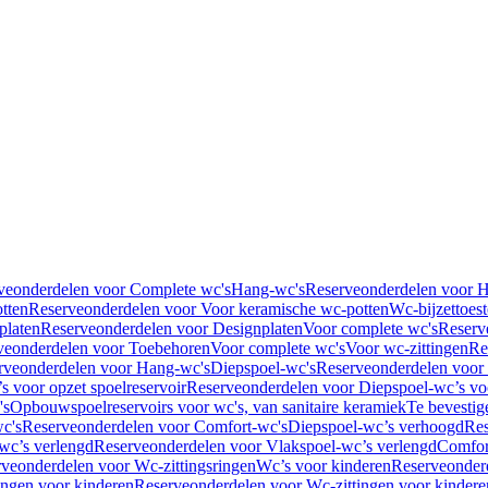
veonderdelen voor Complete wc's
Hang-wc's
Reserveonderdelen voor 
tten
Reserveonderdelen voor Voor keramische wc-potten
Wc-bijzettoest
platen
Reserveonderdelen voor Designplaten
Voor complete wc's
Reserv
veonderdelen voor Toebehoren
Voor complete wc's
Voor wc-zittingen
Re
rveonderdelen voor Hang-wc's
Diepspoel-wc's
Reserveonderdelen voor
s voor opzet spoelreservoir
Reserveonderdelen voor Diepspoel-wc’s voo
's
Opbouwspoelreservoirs voor wc's, van sanitaire keramiek
Te bevestig
c's
Reserveonderdelen voor Comfort-wc's
Diepspoel-wc’s verhoogd
Res
wc’s verlengd
Reserveonderdelen voor Vlakspoel-wc’s verlengd
Comfor
veonderdelen voor Wc-zittingsringen
Wc’s voor kinderen
Reserveonder
ingen voor kinderen
Reserveonderdelen voor Wc-zittingen voor kindere