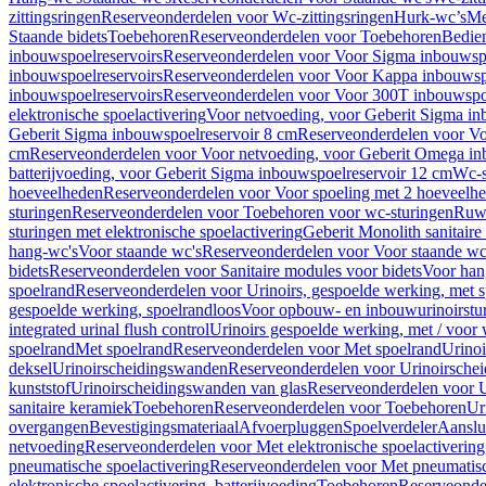
zittingsringen
Reserveonderdelen voor Wc-zittingsringen
Hurk-wc’s
Me
Staande bidets
Toebehoren
Reserveonderdelen voor Toebehoren
Bedien
inbouwspoelreservoirs
Reserveonderdelen voor Voor Sigma inbouwspo
inbouwspoelreservoirs
Reserveonderdelen voor Voor Kappa inbouwspo
inbouwspoelreservoirs
Reserveonderdelen voor Voor 300T inbouwspoe
elektronische spoelactivering
Voor netvoeding, voor Geberit Sigma in
Geberit Sigma inbouwspoelreservoir 8 cm
Reserveonderdelen voor Vo
cm
Reserveonderdelen voor Voor netvoeding, voor Geberit Omega in
batterijvoeding, voor Geberit Sigma inbouwspoelreservoir 12 cm
Wc-s
hoeveelheden
Reserveonderdelen voor Voor spoeling met 2 hoeveelh
sturingen
Reserveonderdelen voor Toebehoren voor wc-sturingen
Ruw
sturingen met elektronische spoelactivering
Geberit Monolith sanitair
hang-wc's
Voor staande wc's
Reserveonderdelen voor Voor staande wc
bidets
Reserveonderdelen voor Sanitaire modules voor bidets
Voor hang
spoelrand
Reserveonderdelen voor Urinoirs, gespoelde werking, met 
gespoelde werking, spoelrandloos
Voor opbouw- en inbouwurinoirstu
integrated urinal flush control
Urinoirs gespoelde werking, met / voor
spoelrand
Met spoelrand
Reserveonderdelen voor Met spoelrand
Urinoi
deksel
Urinoirscheidingswanden
Reserveonderdelen voor Urinoirsche
kunststof
Urinoirscheidingswanden van glas
Reserveonderdelen voor U
sanitaire keramiek
Toebehoren
Reserveonderdelen voor Toebehoren
Ur
overgangen
Bevestigingsmateriaal
Afvoerpluggen
Spoelverdeler
Aanslui
netvoeding
Reserveonderdelen voor Met elektronische spoelactivering
pneumatische spoelactivering
Reserveonderdelen voor Met pneumatisc
elektronische spoelactivering, batterijvoeding
Toebehoren
Reserveonde