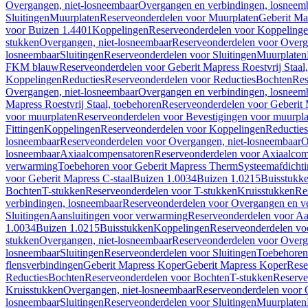
Overgangen, niet-losneembaar
Overgangen en verbindingen, losneem
Sluitingen
Muurplaten
Reserveonderdelen voor Muurplaten
Geberit Map
voor Buizen 1.4401
Koppelingen
Reserveonderdelen voor Koppeling
stukken
Overgangen, niet-losneembaar
Reserveonderdelen voor Overg
losneembaar
Sluitingen
Reserveonderdelen voor Sluitingen
Muurplaten
FKM blauw
Reserveonderdelen voor Geberit Mapress Roestvrij Sta
Koppelingen
Reducties
Reserveonderdelen voor Reducties
Bochten
Res
Overgangen, niet-losneembaar
Overgangen en verbindingen, losneem
Mapress Roestvrij Staal, toebehoren
Reserveonderdelen voor Geberit M
voor muurplaten
Reserveonderdelen voor Bevestigingen voor muurpla
Fittingen
Koppelingen
Reserveonderdelen voor Koppelingen
Reducties
losneembaar
Reserveonderdelen voor Overgangen, niet-losneembaar
O
losneembaar
Axiaalcompensatoren
Reserveonderdelen voor Axiaalcom
verwarming
Toebehoren voor Geberit Mapress Therm
Systeemafdicht
voor Geberit Mapress C-staal
Buizen 1.0034
Buizen 1.0215
Buisstukk
Bochten
T-stukken
Reserveonderdelen voor T-stukken
Kruisstukken
Re
verbindingen, losneembaar
Reserveonderdelen voor Overgangen en ve
Sluitingen
Aansluitingen voor verwarming
Reserveonderdelen voor Aa
1.0034
Buizen 1.0215
Buisstukken
Koppelingen
Reserveonderdelen vo
stukken
Overgangen, niet-losneembaar
Reserveonderdelen voor Overg
losneembaar
Sluitingen
Reserveonderdelen voor Sluitingen
Toebehoren 
flensverbindingen
Geberit Mapress Koper
Geberit Mapress Koper
Rese
Reducties
Bochten
Reserveonderdelen voor Bochten
T-stukken
Reserve
Kruisstukken
Overgangen, niet-losneembaar
Reserveonderdelen voor 
losneembaar
Sluitingen
Reserveonderdelen voor Sluitingen
Muurplaten