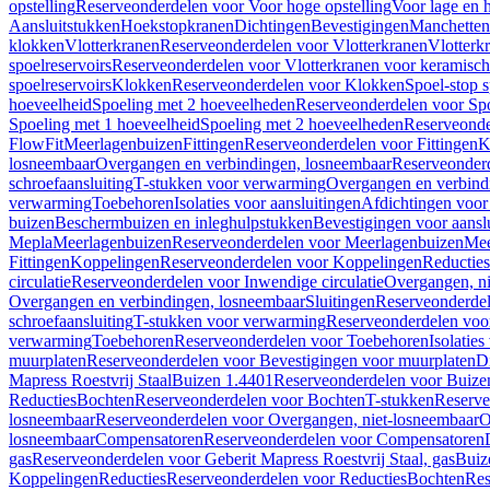
opstelling
Reserveonderdelen voor Voor hoge opstelling
Voor lage en h
Aansluitstukken
Hoekstopkranen
Dichtingen
Bevestigingen
Manchetten
klokken
Vlotterkranen
Reserveonderdelen voor Vlotterkranen
Vlotterk
spoelreservoirs
Reserveonderdelen voor Vlotterkranen voor keramische
spoelreservoirs
Klokken
Reserveonderdelen voor Klokken
Spoel-stop 
hoeveelheid
Spoeling met 2 hoeveelheden
Reserveonderdelen voor Sp
Spoeling met 1 hoeveelheid
Spoeling met 2 hoeveelheden
Reserveonde
FlowFit
Meerlagenbuizen
Fittingen
Reserveonderdelen voor Fittingen
K
losneembaar
Overgangen en verbindingen, losneembaar
Reserveonderd
schroefaansluiting
T-stukken voor verwarming
Overgangen en verbind
verwarming
Toebehoren
Isolaties voor aansluitingen
Afdichtingen voor 
buizen
Beschermbuizen en inleghulpstukken
Bevestigingen voor aansl
Mepla
Meerlagenbuizen
Reserveonderdelen voor Meerlagenbuizen
Mee
Fittingen
Koppelingen
Reserveonderdelen voor Koppelingen
Reducties
circulatie
Reserveonderdelen voor Inwendige circulatie
Overgangen, ni
Overgangen en verbindingen, losneembaar
Sluitingen
Reserveonderdel
schroefaansluiting
T-stukken voor verwarming
Reserveonderdelen voo
verwarming
Toebehoren
Reserveonderdelen voor Toebehoren
Isolatie
muurplaten
Reserveonderdelen voor Bevestigingen voor muurplaten
D
Mapress Roestvrij Staal
Buizen 1.4401
Reserveonderdelen voor Buize
Reducties
Bochten
Reserveonderdelen voor Bochten
T-stukken
Reserve
losneembaar
Reserveonderdelen voor Overgangen, niet-losneembaar
O
losneembaar
Compensatoren
Reserveonderdelen voor Compensatoren
gas
Reserveonderdelen voor Geberit Mapress Roestvrij Staal, gas
Buiz
Koppelingen
Reducties
Reserveonderdelen voor Reducties
Bochten
Res