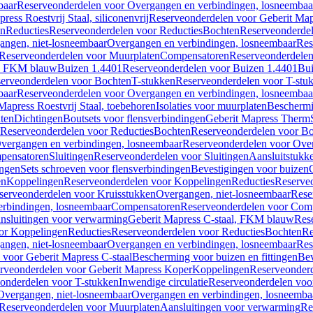
baar
Reserveonderdelen voor Overgangen en verbindingen, losneembaa
ress Roestvrij Staal, siliconenvrij
Reserveonderdelen voor Geberit Mapre
en
Reducties
Reserveonderdelen voor Reducties
Bochten
Reserveonderde
angen, niet-losneembaar
Overgangen en verbindingen, losneembaar
Res
Reserveonderdelen voor Muurplaten
Compensatoren
Reserveonderdele
al, FKM blauw
Buizen 1.4401
Reserveonderdelen voor Buizen 1.4401
Bui
erveonderdelen voor Bochten
T-stukken
Reserveonderdelen voor T-stu
baar
Reserveonderdelen voor Overgangen en verbindingen, losneembaa
apress Roestvrij Staal, toebehoren
Isolaties voor muurplaten
Beschermin
ten
Dichtingen
Boutsets voor flensverbindingen
Geberit Mapress Therm
Reserveonderdelen voor Reducties
Bochten
Reserveonderdelen voor B
vergangen en verbindingen, losneembaar
Reserveonderdelen voor Over
pensatoren
Sluitingen
Reserveonderdelen voor Sluitingen
Aansluitstukk
ingen
Sets schroeven voor flensverbindingen
Bevestigingen voor buizen
en
Koppelingen
Reserveonderdelen voor Koppelingen
Reducties
Reserveo
serveonderdelen voor Kruisstukken
Overgangen, niet-losneembaar
Rese
rbindingen, losneembaar
Compensatoren
Reserveonderdelen voor Com
nsluitingen voor verwarming
Geberit Mapress C-staal, FKM blauw
Res
or Koppelingen
Reducties
Reserveonderdelen voor Reducties
Bochten
Re
angen, niet-losneembaar
Overgangen en verbindingen, losneembaar
Res
voor Geberit Mapress C-staal
Bescherming voor buizen en fittingen
Bev
rveonderdelen voor Geberit Mapress Koper
Koppelingen
Reserveonder
onderdelen voor T-stukken
Inwendige circulatie
Reserveonderdelen voor
Overgangen, niet-losneembaar
Overgangen en verbindingen, losneemba
Reserveonderdelen voor Muurplaten
Aansluitingen voor verwarming
Re