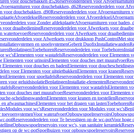
turen voor douchebakken d52
Reserveonderdelen voor Afvoergarnitur
fvoergarnituren voor douchebakken, d62
Reserveonderdelen voor Afvo
en voor douchebakken, d90
Reserveonderdelen voor Afvoergarnituren 
plaatje
Afvoerdeksel
Reserveonderdelen voor Afvoerdeksel
Afvoergarn
veonderdelen voor Zonder afdekplaatje
Afvoergarnituren voor baden, 
s voor draaibediening
Reserveonderdelen voor Afwerksets voor draaibe
en watertoevoer
Reserveonderdelen voor Afwerksets voor draaibedienin
serveonderdelen voor Afwerksets voor drukknop PushControl
Met sto
Installatiesystemen en spoelsystemen
Geberit Duofix
Installatiewanden
Re
turen
Beplatingen
Toebehoren
Reserveonderdelen voor Toebehoren
Insta
or wc's
Elementen voor wastafels
Reserveonderdelen voor Elementen vo
r Elementen voor urinoirs
Elementen voor douches met muurafvoer
Res
r Elementen voor douches en baden
Elementen voor douchescheidings
elen voor Elementen voor uitgietbakken
Elementen voor kranen
Reserv
ten
Elementen voor spoeltafels
Reserveonderdelen voor Elementen voor 
ren voor geluidsisolatie
Beplatingen
Installatie-elementen
Reserveonderde
tafels
Reserveonderdelen voor Elementen voor wastafels
Elementen voo
ten voor douches met muurafvoer
Reserveonderdelen voor Elementen v
douche-scheidingswanden
Elementen voor kranen en toestellen
Reserveon
- en afwasmachines
Elementen voor het dragen van lasten
Toebehoren
Re
les
Modules voor wc's
Reserveonderdelen voor Modules voor wc's
Bepl
 toevoersystemen
Voor waterafvoer
Opbouwspoelreservoirs
Opbouwspoel
 wc-pot
Reserveonderdelen voor Te bevestigen op de wc-pot
Voor hoge o
telling
Opbouwspoelreservoirs voor wc's, van sanitaire keramiek
Reserv
stigen op de wc-pot
Spoelbuizen voor opbouwspoelreservoirs
Reserveon