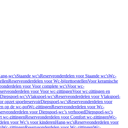
Hang-wc's
Staande wc's
Reserveonderdelen voor Staande wc's
Wc-
ellen
Reserveonderdelen voor Wc-bijzettoestellen
Voor keramische
eonderdelen voor Voor complete wc's
Voor wc-
serveonderdelen voor Voor wc-zittingen
Voor wc-zittingen en
 Diepspoel-wc's
Vlakspoel-wc's
Reserveonderdelen voor Vlakspoel-
r opzet spoelreservoir
Diepspoel-wc's
Reserveonderdelen voor
en op de wc-pot
Wc-zittingen
Reserveonderdelen voor Wc-
erveonderdelen voor Diepspoel-wc’s verhoogd
Diepspoel-wc's
t wc-zittingen
Reserveonderdelen voor Comfort wc-zittingen
Wc-
delen voor Wc’s voor kinderen
Hang-wc's
Reserveonderdelen voor
n
Wc-zittingen
Reserveonderdelen voor Wc-zittingen
Wc-