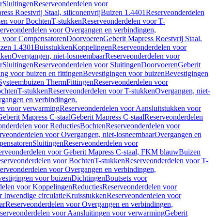
r
Sluitingen
Reserveonderdelen voor
ss Roestvrij Staal, siliconenvrij
Buizen 1.4401
Reserveonderdelen
len voor Bochten
T-stukken
Reserveonderdelen voor T-
erveonderdelen voor Overgangen en verbindingen,
n voor Compensatoren
Doorvoeren
Geberit Mapress Roestvrij Staal,
zen 1.4301
Buisstukken
Koppelingen
Reserveonderdelen voor
kken
Overgangen, niet-losneembaar
Reserveonderdelen voor
r
Sluitingen
Reserveonderdelen voor Sluitingen
Doorvoeren
Geberit
g voor buizen en fittingen
Bevestigingen voor buizen
Bevestigingen
Systeembuizen Therm
Fittingen
Reserveonderdelen voor
ochten
T-stukken
Reserveonderdelen voor T-stukken
Overgangen, niet-
gangen en verbindingen,
en voor verwarming
Reserveonderdelen voor Aansluitstukken voor
Geberit Mapress C-staal
Geberit Mapress C-staal
Reserveonderdelen
nderdelen voor Reducties
Bochten
Reserveonderdelen voor
rveonderdelen voor Overgangen, niet-losneembaar
Overgangen en
pensatoren
Sluitingen
Reserveonderdelen voor
erveonderdelen voor Geberit Mapress C-staal, FKM blauw
Buizen
serveonderdelen voor Bochten
T-stukken
Reserveonderdelen voor T-
erveonderdelen voor Overgangen en verbindingen,
estigingen voor buizen
Dichtingen
Boutsets voor
delen voor Koppelingen
Reducties
Reserveonderdelen voor
 Inwendige circulatie
Kruisstukken
Reserveonderdelen voor
ar
Reserveonderdelen voor Overgangen en verbindingen,
serveonderdelen voor Aansluitingen voor verwarming
Geberit