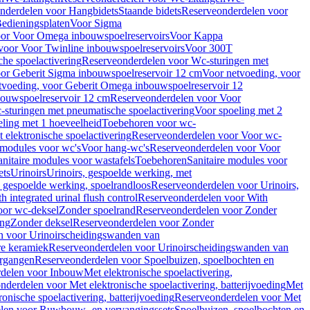
nderdelen voor Hangbidets
Staande bidets
Reserveonderdelen voor
edieningsplaten
Voor Sigma
or Voor Omega inbouwspoelreservoirs
Voor Kappa
voor Voor Twinline inbouwspoelreservoirs
Voor 300T
che spoelactivering
Reserveonderdelen voor Wc-sturingen met
or Geberit Sigma inbouwspoelreservoir 12 cm
Voor netvoeding, voor
tvoeding, voor Geberit Omega inbouwspoelreservoir 12
bouwspoelreservoir 12 cm
Reserveonderdelen voor Voor
sturingen met pneumatische spoelactivering
Voor spoeling met 2
ling met 1 hoeveelheid
Toebehoren voor wc-
 elektronische spoelactivering
Reserveonderdelen voor Voor wc-
 modules voor wc's
Voor hang-wc's
Reserveonderdelen voor Voor
anitaire modules voor wastafels
Toebehoren
Sanitaire modules voor
ets
Urinoirs
Urinoirs, gespoelde werking, met
, gespoelde werking, spoelrandloos
Reserveonderdelen voor Urinoirs,
h integrated urinal flush control
Reserveonderdelen voor With
oor wc-deksel
Zonder spoelrand
Reserveonderdelen voor Zonder
ing
Zonder deksel
Reserveonderdelen voor Zonder
n voor Urinoirscheidingswanden van
re keramiek
Reserveonderdelen voor Urinoirscheidingswanden van
ergangen
Reserveonderdelen voor Spoelbuizen, spoelbochten en
delen voor Inbouw
Met elektronische spoelactivering,
nderdelen voor Met elektronische spoelactivering, batterijvoeding
Met
ronische spoelactivering, batterijvoeding
Reserveonderdelen voor Met
len voor Ruwbouw- en vervangingssets
Spoelbuizen, spoelbochten en