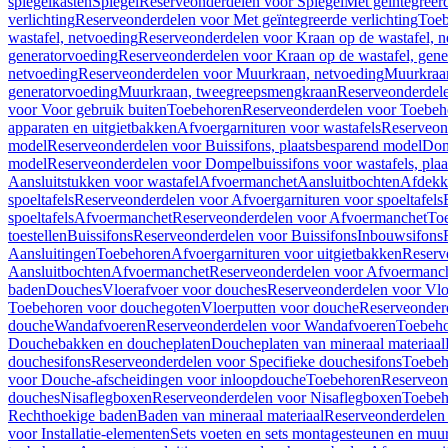
spiegelkasten
Spiegel
Reserveonderdelen voor Spiegel
Met geïntegreerd
verlichting
Reserveonderdelen voor Met geïntegreerde verlichting
Toeb
wastafel, netvoeding
Reserveonderdelen voor Kraan op de wastafel, n
generatorvoeding
Reserveonderdelen voor Kraan op de wastafel, gene
netvoeding
Reserveonderdelen voor Muurkraan, netvoeding
Muurkraan
generatorvoeding
Muurkraan, tweegreepsmengkraan
Reserveonderdel
voor Voor gebruik buiten
Toebehoren
Reserveonderdelen voor Toebeh
apparaten en uitgietbakken
Afvoergarnituren voor wastafels
Reserveond
model
Reserveonderdelen voor Buissifons, plaatsbesparend model
Dom
model
Reserveonderdelen voor Dompelbuissifons voor wastafels, pla
Aansluitstukken voor wastafel
Afvoermanchet
Aansluitbochten
Afdekk
spoeltafels
Reserveonderdelen voor Afvoergarnituren voor spoeltafels
spoeltafels
Afvoermanchet
Reserveonderdelen voor Afvoermanchet
To
toestellen
Buissifons
Reserveonderdelen voor Buissifons
Inbouwsifons
Aansluitingen
Toebehoren
Afvoergarnituren voor uitgietbakken
Reserv
Aansluitbochten
Afvoermanchet
Reserveonderdelen voor Afvoermanc
baden
Douches
Vloerafvoer voor douches
Reserveonderdelen voor Vlo
Toebehoren voor douchegoten
Vloerputten voor douche
Reserveonder
douche
Wandafvoeren
Reserveonderdelen voor Wandafvoeren
Toebeho
Douchebakken en doucheplaten
Doucheplaten van mineraal materiaal
douchesifons
Reserveonderdelen voor Specifieke douchesifons
Toebeh
voor Douche-afscheidingen voor inloopdouche
Toebehoren
Reserveon
douches
Nisaflegboxen
Reserveonderdelen voor Nisaflegboxen
Toebeh
Rechthoekige baden
Baden van mineraal materiaal
Reserveonderdelen 
voor Installatie-elementen
Sets voeten en sets montagesteunen en muu