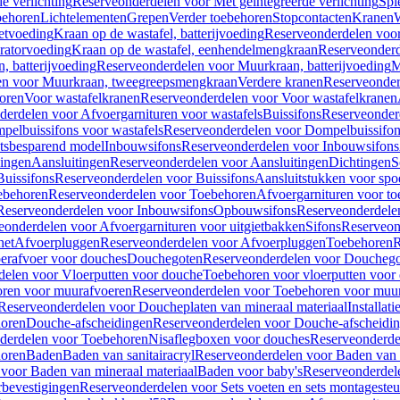
e verlichting
Reserveonderdelen voor Met geïntegreerde verlichting
Spi
ehoren
Lichtelementen
Grepen
Verder toebehoren
Stopcontacten
Kranen
W
etvoeding
Kraan op de wastafel, batterijvoeding
Reserveonderdelen voor 
ratorvoeding
Kraan op de wastafel, eenhendelmengkraan
Reserveonderd
, batterijvoeding
Reserveonderdelen voor Muurkraan, batterijvoeding
M
en voor Muurkraan, tweegreepsmengkraan
Verdere kranen
Reserveonder
oren
Voor wastafelkranen
Reserveonderdelen voor Voor wastafelkranen
erdelen voor Afvoergarnituren voor wastafels
Buissifons
Reserveonder
pelbuissifons voor wastafels
Reserveonderdelen voor Dompelbuissifon
atsbesparend model
Inbouwsifons
Reserveonderdelen voor Inbouwsifons
ingen
Aansluitingen
Reserveonderdelen voor Aansluitingen
Dichtingen
S
Buissifons
Reserveonderdelen voor Buissifons
Aansluitstukken voor spoe
ebehoren
Reserveonderdelen voor Toebehoren
Afvoergarnituren voor toe
Reserveonderdelen voor Inbouwsifons
Opbouwsifons
Reserveonderdele
eonderdelen voor Afvoergarnituren voor uitgietbakken
Sifons
Reserveon
het
Afvoerpluggen
Reserveonderdelen voor Afvoerpluggen
Toebehoren
R
erafvoer voor douches
Douchegoten
Reserveonderdelen voor Doucheg
delen voor Vloerputten voor douche
Toebehoren voor vloerputten voor
ren voor muurafvoeren
Reserveonderdelen voor Toebehoren voor muu
Reserveonderdelen voor Doucheplaten van mineraal materiaal
Installat
oren
Douche-afscheidingen
Reserveonderdelen voor Douche-afscheidi
derdelen voor Toebehoren
Nisaflegboxen voor douches
Reserveonderde
oren
Baden
Baden van sanitairacryl
Reserveonderdelen voor Baden van s
voor Baden van mineraal materiaal
Baden voor baby's
Reserveonderdel
rbevestigingen
Reserveonderdelen voor Sets voeten en sets montageste