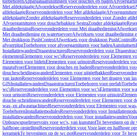
toebehoren
Apparaataansluitingen voor douches en baden
Afvoergarni
Met afdekplaatje
Afvoerdeksel
Reserveonderdelen voor Afvoerdeksel
A
afdekplaatje
Reserveonderdelen voor Met afdekplaatje
Afvoergarnitur
afdekplaatje
Zonder afdekplaatje
Reserveonderdelen voor Zonder afdek
Afvoergarnituren voor douchebakken Sestra
Zonder afdekplaatje
Reser
draaibediening
Reserveonderdelen voor Met draaibediening
Afwerkset
Met draaibediening en watertoevoer
Afwerksets voor draaibediening 
Met drukknop PushControl
Afwerksets voor drukknop PushControl
Re
afvoerplug
Toebehoren voor afvoergarnituren voor baden
Aansluitsets
Installatiewanden
Draagstructuren
Reserveonderdelen voor Draagstruc
elementen
Elementen voor wc's
Reserveonderdelen voor Elementen vo
Elementen voor bidets
Elementen voor urinoirs
Reserveonderdelen voo
muurafvoer
Elementen voor douches en baden
Reserveonderdelen voo
douchescheidingswanden
Elementen voor uitgietbakken
Reserveonderd
van lasten
Reserveonderdelen voor Elementen voor het dragen van las
GIS
Installatiewanden
Draagstructuren
Toebehoren voor prefab
Toebeho
wc's
Reserveonderdelen voor Elementen voor wc's
Elementen voor was
voor urinoirs
Reserveonderdelen voor Elementen voor urinoirs
Elemen
douche-scheidingswanden
Reserveonderdelen voor Elementen voor 
was- en afwasmachines
Reserveonderdelen voor Elementen voor was
Toebehoren
Installatiemodules
Reserveonderdelen voor Installatiemodu
installatiewanden
Reserveonderdelen voor Voor installatiewanden
Voor
Opbouwspoelreservoirs voor wc's, van kunststof
Te bevestigen op de
halfhoge opstelling
Reserveonderdelen voor Voor lage en halfhoge ops
keramiek
Te bevestigen op de wc-pot
Reserveonderdelen voor Te beve