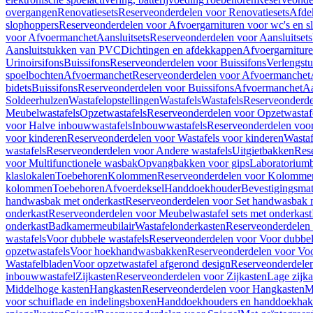
overgangen
Renovatiesets
Reserveonderdelen voor Renovatiesets
Afde
slophoppers
Reserveonderdelen voor Afvoergarnituren voor wc's en s
voor Afvoermanchet
Aansluitsets
Reserveonderdelen voor Aansluitsets
Aansluitstukken van PVC
Dichtingen en afdekkappen
Afvoergarniture
Urinoirsifons
Buissifons
Reserveonderdelen voor Buissifons
Verlengst
spoelbochten
Afvoermanchet
Reserveonderdelen voor Afvoermanchet
bidets
Buissifons
Reserveonderdelen voor Buissifons
Afvoermanchet
Aa
Soldeerhulzen
Wastafelopstellingen
Wastafels
Wastafels
Reserveonderde
Meubelwastafels
Opzetwastafels
Reserveonderdelen voor Opzetwastaf
voor Halve inbouwwastafels
Inbouwwastafels
Reserveonderdelen voo
voor kinderen
Reserveonderdelen voor Wastafels voor kinderen
Wastaf
wastafels
Reserveonderdelen voor Andere wastafels
Uitgietbakken
Res
voor Multifunctionele wasbak
Opvangbakken voor gips
Laboratorium
klaslokalen
Toebehoren
Kolommen
Reserveonderdelen voor Kolomme
kolommen
Toebehoren
Afvoerdeksel
Handdoekhouder
Bevestigingsmat
handwasbak met onderkast
Reserveonderdelen voor Set handwasbak 
onderkast
Reserveonderdelen voor Meubelwastafel sets met onderkast
onderkast
Badkamermeubilair
Wastafelonderkasten
Reserveonderdelen 
wastafels
Voor dubbele wastafels
Reserveonderdelen voor Voor dubbel
opzetwastafels
Voor hoekhandwasbakken
Reserveonderdelen voor V
Wastafelbladen
Voor opzetwastafel afgerond design
Reserveonderdelen
inbouwwastafel
Zijkasten
Reserveonderdelen voor Zijkasten
Lage zijka
Middelhoge kasten
Hangkasten
Reserveonderdelen voor Hangkasten
M
voor schuiflade en indelingsboxen
Handdoekhouders en handdoekha