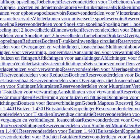
alfhoge opstelling
Toebehoren
Reserveonderdelen voor Toebehoren
Aan
Nippels, rozetten en debietmoderatoren
Verbruiksmateriaal
Klokken
Inbo
ranen voor opbouwspoelreservoirs
Reserveonderdelen voor Vlotterkran
 spoelreservoirs
Vlotterkranen voor universeele spoelreservoirs
Reserve
spoeling
Reserveonderdelen voor Spoel-stop spoeling
Spoeling met 1 ho
oeling met 2 hoeveelheden
Binnenwerken
Reserveonderdelen voor Bin
rdelen voor Spoeling met 2 hoeveelheden
Toebehoren
Drukkers
Overga
oppelingen
Reducties
Bochten
T-stukken
Inwendige circulatie
Reserveond
elen voor Overgangen en verbindingen, losneembaar
Sluitingen
Inbou
ingen voor verwarming, losneembaar
Aansluitingen voor verwarming
R
buizen en fittingen
Afdichtingen voor aansluitingen
Afdichtingen voor f
uitingen
Verdelerkasten
Systeemafdichtingen
Sets schroeven voor flensv
rlagenbuizen voor verwarming
Reserveonderdelen voor Meerlagenbui
Reserveonderdelen voor Reducties
Bochten
Reserveonderdelen voor B
et-losneembaar
Reserveonderdelen voor Overgangen, niet-losneembaar
en voor Sluitingen
Muurplaten
Reserveonderdelen voor Muurplaten
Verd
r T-stukken voor verwarming
Aansluitingen voor verwarming
Reserveon
s voor muurplaten
Bescherming voor buizen en fittingen
Dichtingen voor
ichtingen
Boutsets voor flensverbindingen
Geberit Mapress Roestvrij St
n 1.4401
Buizen 1.4301
Buisstukken
Koppelingen
Reserveonderdelen vo
onderdelen voor T-stukken
Inwendige circulatie
Reserveonderdelen voor
vergangen en verbindingen, losneembaar
Reserveonderdelen voor Over
Doorvoeren
Sluitingen
Reserveonderdelen voor Sluitingen
Muurplaten
Re
en 1.4401
Reserveonderdelen voor Buizen 1.4401
Buisstukken
Koppeli
erveonderdelen voor Bochten
T-stukken
Reserveonderdelen voor T-stu