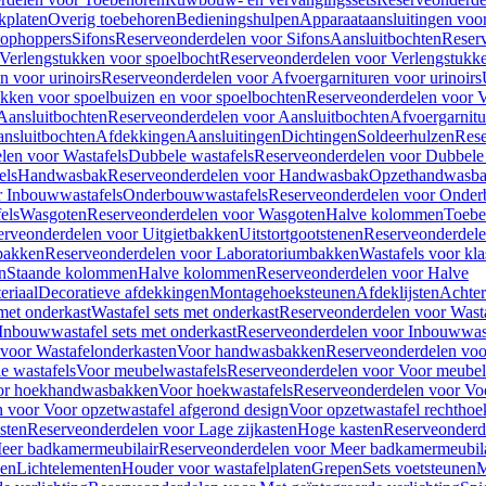
kplaten
Overig toebehoren
Bedieningshulpen
Apparaataansluitingen voor 
lophoppers
Sifons
Reserveonderdelen voor Sifons
Aansluitbochten
Reser
Verlengstukken voor spoelbocht
Reserveonderdelen voor Verlengstukke
n voor urinoirs
Reserveonderdelen voor Afvoergarnituren voor urinoirs
ukken voor spoelbuizen en voor spoelbochten
Reserveonderdelen voor V
Aansluitbochten
Reserveonderdelen voor Aansluitbochten
Afvoergarnitu
nsluitbochten
Afdekkingen
Aansluitingen
Dichtingen
Soldeerhulzen
Rese
len voor Wastafels
Dubbele wastafels
Reserveonderdelen voor Dubbele 
els
Handwasbak
Reserveonderdelen voor Handwasbak
Opzethandwasb
r Inbouwwastafels
Onderbouwwastafels
Reserveonderdelen voor Onder
els
Wasgoten
Reserveonderdelen voor Wasgoten
Halve kolommen
Toebe
erveonderdelen voor Uitgietbakken
Uitstortgootstenen
Reserveonderdele
bakken
Reserveonderdelen voor Laboratoriumbakken
Wastafels voor kla
n
Staande kolommen
Halve kolommen
Reserveonderdelen voor Halve
eriaal
Decoratieve afdekkingen
Montagehoeksteunen
Afdeklijsten
Achte
met onderkast
Wastafel sets met onderkast
Reserveonderdelen voor Wasta
Inbouwwastafel sets met onderkast
Reserveonderdelen voor Inbouwwast
voor Wastafelonderkasten
Voor handwasbakken
Reserveonderdelen vo
e wastafels
Voor meubelwastafels
Reserveonderdelen voor Voor meubel
oor hoekhandwasbakken
Voor hoekwastafels
Reserveonderdelen voor Vo
 voor Voor opzetwastafel afgerond design
Voor opzetwastafel rechthoe
sten
Reserveonderdelen voor Lage zijkasten
Hoge kasten
Reserveonderd
eer badkamermeubilair
Reserveonderdelen voor Meer badkamermeubila
ken
Lichtelementen
Houder voor wastafelplaten
Grepen
Sets voetsteunen
M