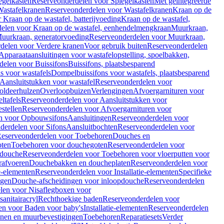
egelkasten
Reserveonderdelen voor Spiegelkasten
Met geïntegreerde
astafelkranen
Reserveonderdelen voor Wastafelkranen
Kraan op de
Kraan op de wastafel, batterijvoeding
Kraan op de wastafel,
elen voor Kraan op de wastafel, eenhendelmengkraan
Muurkraan,
uurkraan, generatorvoeding
Reserveonderdelen voor Muurkraan,
delen voor Verdere kranen
Voor gebruik buiten
Reserveonderdelen
Apparaataansluitingen voor wastafelopstelling, spoelbakken,
delen voor Buissifons
Buissifons, plaatsbesparend
s voor wastafels
Dompelbuissifons voor wastafels, plaatsbesparend
Aansluitstukken voor wastafel
Reserveonderdelen voor
oldeerhulzen
Overloopbuizen
Verlengingen
Afvoergarnituren voor
ltafels
Reserveonderdelen voor Aansluitstukken voor
stellen
Reserveonderdelen voor Afvoergarnituren voor
n voor Opbouwsifons
Aansluitingen
Reserveonderdelen voor
derdelen voor Sifons
Aansluitbochten
Reserveonderdelen voor
eserveonderdelen voor Toebehoren
Douches en
oten
Toebehoren voor douchegoten
Reserveonderdelen voor
 douche
Reserveonderdelen voor Toebehoren voor vloerputten voor
rafvoeren
Douchebakken en doucheplaten
Reserveonderdelen voor
ie-elementen
Reserveonderdelen voor Installatie-elementen
Specifieke
ngen
Douche-afscheidingen voor inloopdouche
Reserveonderdelen
len voor Nisaflegboxen voor
anitairacryl
Rechthoekige baden
Reserveonderdelen voor
en voor Baden voor baby's
Installatie-elementen
Reserveonderdelen
unen en muurbevestigingen
Toebehoren
Reparatiesets
Verder