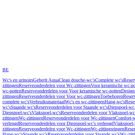
BE
Wc's en urinoirs
Geberit AquaClean douche-wc’s
Complete wc's
Reser
zittingen
Reserveonderdelen voor Wc-zittingen
Voor keramische wc-po
wc-potten
Reserveonderdelen voor Voor keramische wc-potten
Design
zittingen
Reserveonderdelen voor Voor wc-zittingen
Toebehoren
Reser
complete wc's
Verbruiksmateriaal
Wc's en wc-zittingen
Hang-wc's
Rese
wc's
Staande wc's
Reserveonderdelen voor Staande wc's
Diepspoel-wc’
Diepspoel-wc's
Vlakspoel-wc's
Reserveonderdelen voor Vlakspoel-wc
zittingen
Wc-zittingen
Reserveonderdelen voor Wc-zittingen
Comfort-w
verlengd
Reserveonderdelen voor Diepspoel-wc's verlengd
Vlakspoel-
zittingen
Reserveonderdelen voor Wc-zittingen
Wc-zittingsringen
Reser
Hang-wc's
Staande wc's
Reserveonderdelen voor Staande wc's
Wc-zitt