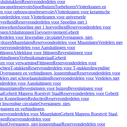
sluitstukken
Reserveonderdelen voor
uwspoelreservoirs
Spoelbuizen
Toebehoren
Vlotterkranen en
en voor opbouwspoelreservoirs
Vlotterkranen voor keramische
onderdelen voor Vlotterkranen voor universeele
eveelheid
Reserveonderdelen voor Spoeling met 1
nenwerken
Spoeling met 1 hoeveelheid
Reserveonderdelen voor
ngen
Afsluitstoppen
Toevoersystemen
Geberit
erdelen voor Inwendige circulatie
Overgangen, niet-
wdozen
Muurplaten
Reserveonderdelen voor Muurplaten
Verdelers met
eserveonderdelen voor Aansluitingen voor
ittingen
Afdekking voor fittingen
Bevestigingen voor
erbindingen
Verbruiksmateriaal
Geberit
zen voor verwarming
Fittingen
Reserveonderdelen voor
ochten
T-stukken
Reserveonderdelen voor T-stukken
Inwendige
Overgangen en verbindingen, losneembaar
Reserveonderdelen voor
elers met schroefaansluiting
Reserveonderdelen voor Verdelers met
derdelen voor Aansluitingen voor
 muurplaten
Bevestigingen voor buizen
Bevestigingen voor
aal
Geberit Mapress Roestvrij Staal
Reserveonderdelen voor Geberit
or Koppelingen
Reducties
Reserveonderdelen voor
 Inwendige circulatie
Overgangen, niet-
gangen en verbindingen,
serveonderdelen voor Muurplaten
Geberit Mapress Roestvrij Staal,
ngen
Reserveonderdelen voor
kken
Overgangen, niet-losneembaar
Reserveonderdelen voor