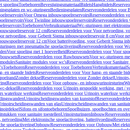
t spoeling
Toebehoren
Bevestigingsmateriaal
Bidets
Hangbidets
Reserveo
ingsplaten en wc-sturingen
Bedieningsplaten
Reserveonderdelen voor B
elreservoirs
Voor Omega inbouwspoelreservoirs
Reserveonderdelen vo
elreservoirs
Voor Twinline inbouwspoelreservoirs
Reserveonderdelen 
lreservoirs
Toebehoren
Verbruiksmateriaal
Wc-sturingen met elektronis
bouwspoelreservoir 12 cm
Reserveonderdelen voor Voor netvoeding, vo
or netvoeding, voor Geberit Sigma inbouwspoelreservoir 8 cm
Voor ne
bouwspoelreservoir 12 cm
Voor batterijvoeding, voor Geberit Sigma in
turingen met pneumatische spoelactivering
Reserveonderdelen voor Wc-
eden
Voor spoeling met 1 hoeveelheid
Reserveonderdelen voor Voor spoe
bouwsets
Reserveonderdelen voor Ruwbouwsets
Voor wc-sturingen met
e modules
Sanitaire modules voor wc's
Reserveonderdelen voor Sanitaire
's
Toebehoren
Reserveonderdelen voor Toebehoren
Verbruiksmateriaal
S
- en staande bidets
Reserveonderdelen voor Voor hang- en staande bid
spoelrand
Zonder deksel
Reserveonderdelen voor Zonder deksel
Urinoirs
ring
Reserveonderdelen voor Voor opbouw- en inbouwurinoirsturing
Wit
 wc-deksel
Reserveonderdelen voor Urinoirs gespoelde werking, met / v
rs waterloze werking
Reserveonderdelen voor Urinoirs waterloze werk
idingswanden
Urinoirscheidingswanden van kunststof
Reserveonderdele
rinoirscheidingswanden van glas
Urinoirscheidingswanden van sanitai
inoirdeksel
Sifons en sifontoebehoren
Spoelbuizen, spoelbochten en ov
tstukken voor sanitaire toestellen
Urinoirsturingen
Inbouw
Reserveonder
, netvoeding
Met elektronische spoelactivering, batterijvoeding
Reserveo
he spoelactivering
Opbouw
Reserveonderdelen voor Opbouw
Met elekt
rdelen voor Toebehoren
Ruwbouw- en vervangingssets
Reserveonderde