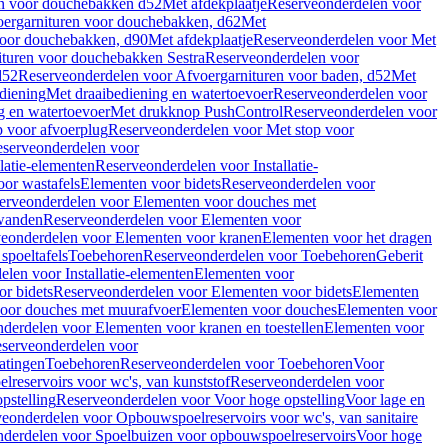
en voor douchebakken d52
Met afdekplaatje
Reserveonderdelen voor
ergarnituren voor douchebakken, d62
Met
voor douchebakken, d90
Met afdekplaatje
Reserveonderdelen voor Met
ituren voor douchebakken Sestra
Reserveonderdelen voor
d52
Reserveonderdelen voor Afvoergarnituren voor baden, d52
Met
diening
Met draaibediening en watertoevoer
Reserveonderdelen voor
g en watertoevoer
Met drukknop PushControl
Reserveonderdelen voor
p voor afvoerplug
Reserveonderdelen voor Met stop voor
serveonderdelen voor
llatie-elementen
Reserveonderdelen voor Installatie-
or wastafels
Elementen voor bidets
Reserveonderdelen voor
erveonderdelen voor Elementen voor douches met
wanden
Reserveonderdelen voor Elementen voor
eonderdelen voor Elementen voor kranen
Elementen voor het dragen
spoeltafels
Toebehoren
Reserveonderdelen voor Toebehoren
Geberit
len voor Installatie-elementen
Elementen voor
r bidets
Reserveonderdelen voor Elementen voor bidets
Elementen
oor douches met muurafvoer
Elementen voor douches
Elementen voor
derdelen voor Elementen voor kranen en toestellen
Elementen voor
serveonderdelen voor
atingen
Toebehoren
Reserveonderdelen voor Toebehoren
Voor
reservoirs voor wc's, van kunststof
Reserveonderdelen voor
pstelling
Reserveonderdelen voor Voor hoge opstelling
Voor lage en
eonderdelen voor Opbouwspoelreservoirs voor wc's, van sanitaire
derdelen voor Spoelbuizen voor opbouwspoelreservoirs
Voor hoge