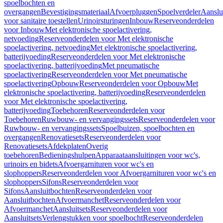
spoelbochten en
overgangen
Bevestigingsmateriaal
Afvoerpluggen
Spoelverdeler
Aanslu
voor sanitaire toestellen
Urinoirsturingen
Inbouw
Reserveonderdelen
voor Inbouw
Met elektronische spoelactivering,
netvoeding
Reserveonderdelen voor Met elektronische
spoelactivering, netvoeding
Met elektronische spoelactivering,
batterijvoeding
Reserveonderdelen voor Met elektronische
spoelactivering, batterijvoeding
Met pneumatische
spoelactivering
Reserveonderdelen voor Met pneumatische
spoelactivering
Opbouw
Reserveonderdelen voor Opbouw
Met
elektronische spoelactivering, batterijvoeding
Reserveonderdelen
voor Met elektronische spoelactivering,
batterijvoeding
Toebehoren
Reserveonderdelen voor
Toebehoren
Ruwbouw- en vervangingssets
Reserveonderdelen voor
Ruwbouw- en vervangingssets
Spoelbuizen, spoelbochten en
overgangen
Renovatiesets
Reserveonderdelen voor
Renovatiesets
Afdekplaten
Overig
toebehoren
Bedieningshulpen
Apparaataansluitingen voor wc's,
urinoirs en bidets
Afvoergarnituren voor wc's en
slophoppers
Reserveonderdelen voor Afvoergarnituren voor wc's en
slophoppers
Sifons
Reserveonderdelen voor
Sifons
Aansluitbochten
Reserveonderdelen voor
Aansluitbochten
Afvoermanchet
Reserveonderdelen voor
Afvoermanchet
Aansluitsets
Reserveonderdelen voor
Aansluitsets
Verlengstukken voor spoelbocht
Reserveonderdelen