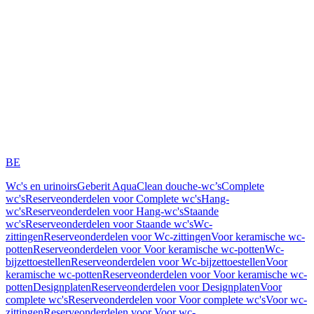
BE
Wc's en urinoirs
Geberit AquaClean douche-wc’s
Complete
wc's
Reserveonderdelen voor Complete wc's
Hang-
wc's
Reserveonderdelen voor Hang-wc's
Staande
wc's
Reserveonderdelen voor Staande wc's
Wc-
zittingen
Reserveonderdelen voor Wc-zittingen
Voor keramische wc-
potten
Reserveonderdelen voor Voor keramische wc-potten
Wc-
bijzettoestellen
Reserveonderdelen voor Wc-bijzettoestellen
Voor
keramische wc-potten
Reserveonderdelen voor Voor keramische wc-
potten
Designplaten
Reserveonderdelen voor Designplaten
Voor
complete wc's
Reserveonderdelen voor Voor complete wc's
Voor wc-
zittingen
Reserveonderdelen voor Voor wc-