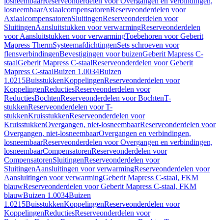
losneembaar
Reserveonderdelen voor Overgangen en verbindingen,
losneembaar
Axiaalcompensatoren
Reserveonderdelen voor
Axiaalcompensatoren
Sluitingen
Reserveonderdelen voor
Sluitingen
Aansluitstukken voor verwarming
Reserveonderdelen
voor Aansluitstukken voor verwarming
Toebehoren voor Geberit
Mapress Therm
Systeemafdichtingen
Sets schroeven voor
flensverbindingen
Bevestigingen voor buizen
Geberit Mapress C-
staal
Geberit Mapress C-staal
Reserveonderdelen voor Geberit
Mapress C-staal
Buizen 1.0034
Buizen
1.0215
Buisstukken
Koppelingen
Reserveonderdelen voor
Koppelingen
Reducties
Reserveonderdelen voor
Reducties
Bochten
Reserveonderdelen voor Bochten
T-
stukken
Reserveonderdelen voor T-
stukken
Kruisstukken
Reserveonderdelen voor
Kruisstukken
Overgangen, niet-losneembaar
Reserveonderdelen voor
Overgangen, niet-losneembaar
Overgangen en verbindingen,
losneembaar
Reserveonderdelen voor Overgangen en verbindingen,
losneembaar
Compensatoren
Reserveonderdelen voor
Compensatoren
Sluitingen
Reserveonderdelen voor
Sluitingen
Aansluitingen voor verwarming
Reserveonderdelen voor
Aansluitingen voor verwarming
Geberit Mapress C-staal, FKM
blauw
Reserveonderdelen voor Geberit Mapress C-staal, FKM
blauw
Buizen 1.0034
Buizen
1.0215
Buisstukken
Koppelingen
Reserveonderdelen voor
Koppelingen
Reducties
Reserveonderdelen voor