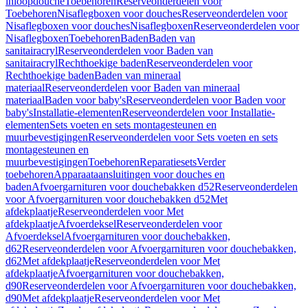
inloopdouche
Toebehoren
Reserveonderdelen voor
Toebehoren
Nisaflegboxen voor douches
Reserveonderdelen voor
Nisaflegboxen voor douches
Nisaflegboxen
Reserveonderdelen voor
Nisaflegboxen
Toebehoren
Baden
Baden van
sanitairacryl
Reserveonderdelen voor Baden van
sanitairacryl
Rechthoekige baden
Reserveonderdelen voor
Rechthoekige baden
Baden van mineraal
materiaal
Reserveonderdelen voor Baden van mineraal
materiaal
Baden voor baby's
Reserveonderdelen voor Baden voor
baby's
Installatie-elementen
Reserveonderdelen voor Installatie-
elementen
Sets voeten en sets montagesteunen en
muurbevestigingen
Reserveonderdelen voor Sets voeten en sets
montagesteunen en
muurbevestigingen
Toebehoren
Reparatiesets
Verder
toebehoren
Apparaataansluitingen voor douches en
baden
Afvoergarnituren voor douchebakken d52
Reserveonderdelen
voor Afvoergarnituren voor douchebakken d52
Met
afdekplaatje
Reserveonderdelen voor Met
afdekplaatje
Afvoerdeksel
Reserveonderdelen voor
Afvoerdeksel
Afvoergarnituren voor douchebakken,
d62
Reserveonderdelen voor Afvoergarnituren voor douchebakken,
d62
Met afdekplaatje
Reserveonderdelen voor Met
afdekplaatje
Afvoergarnituren voor douchebakken,
d90
Reserveonderdelen voor Afvoergarnituren voor douchebakken,
d90
Met afdekplaatje
Reserveonderdelen voor Met