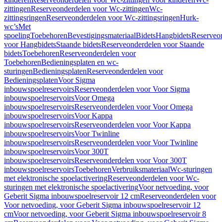
zittingen
Reserveonderdelen voor Wc-zittingen
Wc-
zittingsringen
Reserveonderdelen voor Wc-zittingsringen
Hurk-
wc’s
Met
spoeling
Toebehoren
Bevestigingsmateriaal
Bidets
Hangbidets
Reserveo
voor Hangbidets
Staande bidets
Reserveonderdelen voor Staande
bidets
Toebehoren
Reserveonderdelen voor
Toebehoren
Bedieningsplaten en wc-
sturingen
Bedieningsplaten
Reserveonderdelen voor
Bedieningsplaten
Voor Sigma
inbouwspoelreservoirs
Reserveonderdelen voor Voor Sigma
inbouwspoelreservoirs
Voor Omega
inbouwspoelreservoirs
Reserveonderdelen voor Voor Omega
inbouwspoelreservoirs
Voor Kappa
inbouwspoelreservoirs
Reserveonderdelen voor Voor Kappa
inbouwspoelreservoirs
Voor Twinline
inbouwspoelreservoirs
Reserveonderdelen voor Voor Twinline
inbouwspoelreservoirs
Voor 300T
inbouwspoelreservoirs
Reserveonderdelen voor Voor 300T
inbouwspoelreservoirs
Toebehoren
Verbruiksmateriaal
Wc-sturingen
met elektronische spoelactivering
Reserveonderdelen voor Wc-
sturingen met elektronische spoelactivering
Voor netvoeding, voor
Geberit Sigma inbouwspoelreservoir 12 cm
Reserveonderdelen voor
Voor netvoeding, voor Geberit Sigma inbouwspoelreservoir 12
cm
Voor netvoeding, voor Geberit Sigma inbouwspoelreservoir 8