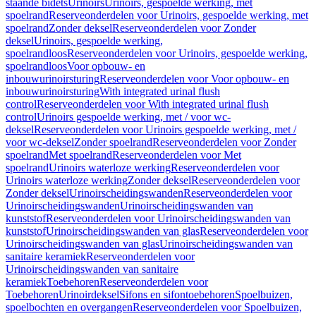
staande bidets
Urinoirs
Urinoirs, gespoelde werking, met
spoelrand
Reserveonderdelen voor Urinoirs, gespoelde werking, met
spoelrand
Zonder deksel
Reserveonderdelen voor Zonder
deksel
Urinoirs, gespoelde werking,
spoelrandloos
Reserveonderdelen voor Urinoirs, gespoelde werking,
spoelrandloos
Voor opbouw- en
inbouwurinoirsturing
Reserveonderdelen voor Voor opbouw- en
inbouwurinoirsturing
With integrated urinal flush
control
Reserveonderdelen voor With integrated urinal flush
control
Urinoirs gespoelde werking, met / voor wc-
deksel
Reserveonderdelen voor Urinoirs gespoelde werking, met /
voor wc-deksel
Zonder spoelrand
Reserveonderdelen voor Zonder
spoelrand
Met spoelrand
Reserveonderdelen voor Met
spoelrand
Urinoirs waterloze werking
Reserveonderdelen voor
Urinoirs waterloze werking
Zonder deksel
Reserveonderdelen voor
Zonder deksel
Urinoirscheidingswanden
Reserveonderdelen voor
Urinoirscheidingswanden
Urinoirscheidingswanden van
kunststof
Reserveonderdelen voor Urinoirscheidingswanden van
kunststof
Urinoirscheidingswanden van glas
Reserveonderdelen voor
Urinoirscheidingswanden van glas
Urinoirscheidingswanden van
sanitaire keramiek
Reserveonderdelen voor
Urinoirscheidingswanden van sanitaire
keramiek
Toebehoren
Reserveonderdelen voor
Toebehoren
Urinoirdeksel
Sifons en sifontoebehoren
Spoelbuizen,
spoelbochten en overgangen
Reserveonderdelen voor Spoelbuizen,