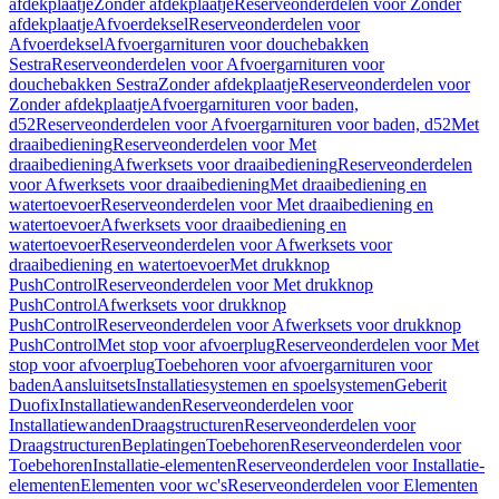
afdekplaatje
Zonder afdekplaatje
Reserveonderdelen voor Zonder
afdekplaatje
Afvoerdeksel
Reserveonderdelen voor
Afvoerdeksel
Afvoergarnituren voor douchebakken
Sestra
Reserveonderdelen voor Afvoergarnituren voor
douchebakken Sestra
Zonder afdekplaatje
Reserveonderdelen voor
Zonder afdekplaatje
Afvoergarnituren voor baden,
d52
Reserveonderdelen voor Afvoergarnituren voor baden, d52
Met
draaibediening
Reserveonderdelen voor Met
draaibediening
Afwerksets voor draaibediening
Reserveonderdelen
voor Afwerksets voor draaibediening
Met draaibediening en
watertoevoer
Reserveonderdelen voor Met draaibediening en
watertoevoer
Afwerksets voor draaibediening en
watertoevoer
Reserveonderdelen voor Afwerksets voor
draaibediening en watertoevoer
Met drukknop
PushControl
Reserveonderdelen voor Met drukknop
PushControl
Afwerksets voor drukknop
PushControl
Reserveonderdelen voor Afwerksets voor drukknop
PushControl
Met stop voor afvoerplug
Reserveonderdelen voor Met
stop voor afvoerplug
Toebehoren voor afvoergarnituren voor
baden
Aansluitsets
Installatiesystemen en spoelsystemen
Geberit
Duofix
Installatiewanden
Reserveonderdelen voor
Installatiewanden
Draagstructuren
Reserveonderdelen voor
Draagstructuren
Beplatingen
Toebehoren
Reserveonderdelen voor
Toebehoren
Installatie-elementen
Reserveonderdelen voor Installatie-
elementen
Elementen voor wc's
Reserveonderdelen voor Elementen