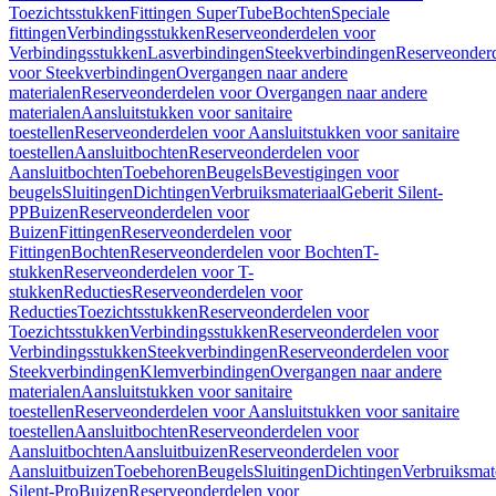
Toezichtsstukken
Fittingen SuperTube
Bochten
Speciale
fittingen
Verbindingsstukken
Reserveonderdelen voor
Verbindingsstukken
Lasverbindingen
Steekverbindingen
Reserveonder
voor Steekverbindingen
Overgangen naar andere
materialen
Reserveonderdelen voor Overgangen naar andere
materialen
Aansluitstukken voor sanitaire
toestellen
Reserveonderdelen voor Aansluitstukken voor sanitaire
toestellen
Aansluitbochten
Reserveonderdelen voor
Aansluitbochten
Toebehoren
Beugels
Bevestigingen voor
beugels
Sluitingen
Dichtingen
Verbruiksmateriaal
Geberit Silent-
PP
Buizen
Reserveonderdelen voor
Buizen
Fittingen
Reserveonderdelen voor
Fittingen
Bochten
Reserveonderdelen voor Bochten
T-
stukken
Reserveonderdelen voor T-
stukken
Reducties
Reserveonderdelen voor
Reducties
Toezichtsstukken
Reserveonderdelen voor
Toezichtsstukken
Verbindingsstukken
Reserveonderdelen voor
Verbindingsstukken
Steekverbindingen
Reserveonderdelen voor
Steekverbindingen
Klemverbindingen
Overgangen naar andere
materialen
Aansluitstukken voor sanitaire
toestellen
Reserveonderdelen voor Aansluitstukken voor sanitaire
toestellen
Aansluitbochten
Reserveonderdelen voor
Aansluitbochten
Aansluitbuizen
Reserveonderdelen voor
Aansluitbuizen
Toebehoren
Beugels
Sluitingen
Dichtingen
Verbruiksmat
Silent-Pro
Buizen
Reserveonderdelen voor