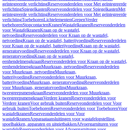
geïntegreerde verlichting
Reserveonderdelen voor Met geïntegreerde
verlichting
Spiegelkasten
Reserveonderdelen voor Spiegelkasten
Met
geïntegreerde verlichting
Reserveonderdelen voor Met geïntegreerde
verlichting
Toebehoren
Lichtelementen
Grepen
Verder
toebehoren
Stopcontacten
Kranen
Wastafelkranen
Reserveonderdelen
voor Wastafelkranen
Kraan op de wastafel,
netvoeding
Reserveonderdelen voor Kraan op de wastafel,
netvoeding
Kraan op de wastafel, batterijvoeding
Reserveonderdelen
voor Kraan op de wastafel, batterijvoeding
Kraan op de wastafel,
generatorvoeding
Reserveonderdelen voor Kraan op de wastafel,
generatorvoeding
Kraan op de wastafel,
eenhendelmengkraan
Reserveonderdelen voor Kraan op de wastafel,
eenhendelmengkraan
Muurkraan, netvoeding
Reserveonderdelen
voor Muurkraan, netvoeding
Muurkraan,
batterijvoeding
Reserveonderdelen voor Muurkraan,
batterijvoeding
Muurkraan, generatorvoeding
Reserveonderdelen
voor Muurkraan, generatorvoeding
Muurkraan,
tweegreepsmengkraan
Reserveonderdelen voor Muurkraan,
tweegreepsmengkraan
Verdere kranen
Reserveonderdelen voor
Verdere kranen
Voor gebruik buiten
Reserveonderdelen voor Voor
gebruik buiten
Toebehoren
Reserveonderdelen voor Toebehoren
Voor
wastafelkranen
Reserveonderdelen voor Voor
wastafelkranen
Apparaataansluitingen voor wastafelopstelling,
spoelbakken, apparaten en uitgietbakken
Afvoergarnituren voor
wastafels
Reserveonderdelen voor Afvoergarnituren voor