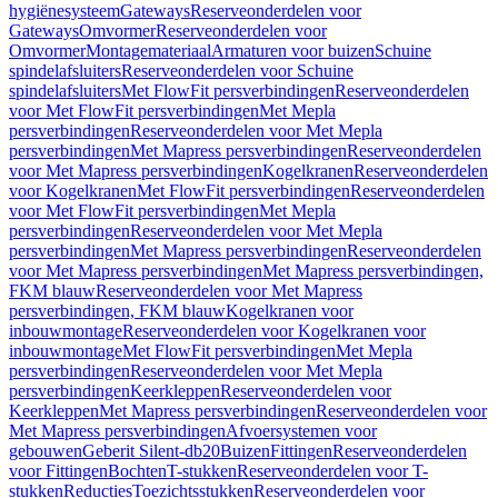
hygiënesysteem
Gateways
Reserveonderdelen voor
Gateways
Omvormer
Reserveonderdelen voor
Omvormer
Montagemateriaal
Armaturen voor buizen
Schuine
spindelafsluiters
Reserveonderdelen voor Schuine
spindelafsluiters
Met FlowFit persverbindingen
Reserveonderdelen
voor Met FlowFit persverbindingen
Met Mepla
persverbindingen
Reserveonderdelen voor Met Mepla
persverbindingen
Met Mapress persverbindingen
Reserveonderdelen
voor Met Mapress persverbindingen
Kogelkranen
Reserveonderdelen
voor Kogelkranen
Met FlowFit persverbindingen
Reserveonderdelen
voor Met FlowFit persverbindingen
Met Mepla
persverbindingen
Reserveonderdelen voor Met Mepla
persverbindingen
Met Mapress persverbindingen
Reserveonderdelen
voor Met Mapress persverbindingen
Met Mapress persverbindingen,
FKM blauw
Reserveonderdelen voor Met Mapress
persverbindingen, FKM blauw
Kogelkranen voor
inbouwmontage
Reserveonderdelen voor Kogelkranen voor
inbouwmontage
Met FlowFit persverbindingen
Met Mepla
persverbindingen
Reserveonderdelen voor Met Mepla
persverbindingen
Keerkleppen
Reserveonderdelen voor
Keerkleppen
Met Mapress persverbindingen
Reserveonderdelen voor
Met Mapress persverbindingen
Afvoersystemen voor
gebouwen
Geberit Silent-db20
Buizen
Fittingen
Reserveonderdelen
voor Fittingen
Bochten
T-stukken
Reserveonderdelen voor T-
stukken
Reducties
Toezichtsstukken
Reserveonderdelen voor