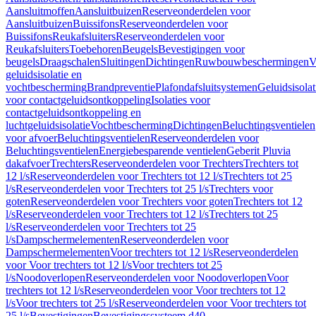
Aansluitmoffen
Aansluitbuizen
Reserveonderdelen voor
Aansluitbuizen
Buissifons
Reserveonderdelen voor
Buissifons
Reukafsluiters
Reserveonderdelen voor
Reukafsluiters
Toebehoren
Beugels
Bevestigingen voor
beugels
Draagschalen
Sluitingen
Dichtingen
Ruwbouwbeschermingen
V
geluidsisolatie en
vochtbescherming
Brandpreventie
Plafondafsluitsystemen
Geluidsisolat
voor contactgeluidsontkoppeling
Isolaties voor
contactgeluidsontkoppeling en
luchtgeluidsisolatie
Vochtbescherming
Dichtingen
Beluchtingsventielen
voor afvoer
Beluchtingsventielen
Reserveonderdelen voor
Beluchtingsventielen
Energiebesparende ventielen
Geberit Pluvia
dakafvoer
Trechters
Reserveonderdelen voor Trechters
Trechters tot
12 l/s
Reserveonderdelen voor Trechters tot 12 l/s
Trechters tot 25
l/s
Reserveonderdelen voor Trechters tot 25 l/s
Trechters voor
goten
Reserveonderdelen voor Trechters voor goten
Trechters tot 12
l/s
Reserveonderdelen voor Trechters tot 12 l/s
Trechters tot 25
l/s
Reserveonderdelen voor Trechters tot 25
l/s
Dampschermelementen
Reserveonderdelen voor
Dampschermelementen
Voor trechters tot 12 l/s
Reserveonderdelen
voor Voor trechters tot 12 l/s
Voor trechters tot 25
l/s
Noodoverlopen
Reserveonderdelen voor Noodoverlopen
Voor
trechters tot 12 l/s
Reserveonderdelen voor Voor trechters tot 12
l/s
Voor trechters tot 25 l/s
Reserveonderdelen voor Voor trechters tot
25 l/s
Bevestigingen
Bevestigingssysteem d40–