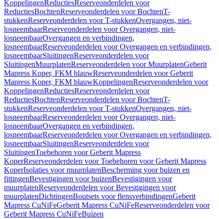
Koppelingen
Reducties
Reserveonderdelen voor
Reducties
Bochten
Reserveonderdelen voor Bochten
T-
stukken
Reserveonderdelen voor T-stukken
Overgangen, niet-
losneembaar
Reserveonderdelen voor Overgangen, niet-
losneembaar
Overgangen en verbindingen,
losneembaar
Reserveonderdelen voor Overgangen en verbindingen,
losneembaar
Sluitingen
Reserveonderdelen voor
Sluitingen
Muurplaten
Reserveonderdelen voor Muurplaten
Geberit
Mapress Koper, FKM blauw
Reserveonderdelen voor Geberit
Mapress Koper, FKM blauw
Koppelingen
Reserveonderdelen voor
Koppelingen
Reducties
Reserveonderdelen voor
Reducties
Bochten
Reserveonderdelen voor Bochten
T-
stukken
Reserveonderdelen voor T-stukken
Overgangen, niet-
losneembaar
Reserveonderdelen voor Overgangen, niet-
losneembaar
Overgangen en verbindingen,
losneembaar
Reserveonderdelen voor Overgangen en verbindingen,
losneembaar
Sluitingen
Reserveonderdelen voor
Sluitingen
Toebehoren voor Geberit Mapress
Koper
Reserveonderdelen voor Toebehoren voor Geberit Mapress
Koper
Isolaties voor muurplaten
Bescherming voor buizen en
fittingen
Bevestigingen voor buizen
Bevestigingen voor
muurplaten
Reserveonderdelen voor Bevestigingen voor
muurplaten
Dichtingen
Boutsets voor flensverbindingen
Geberit
Mapress CuNiFe
Geberit Mapress CuNiFe
Reserveonderdelen voor
Geberit Mapress CuNiFe
Buizen