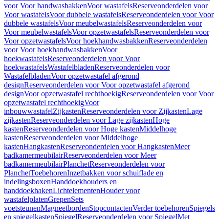
voor Voor handwasbakken
Voor wastafels
Reserveonderdelen voor
Voor wastafels
Voor dubbele wastafels
Reserveonderdelen voor Voor
dubbele wastafels
Voor meubelwastafels
Reserveonderdelen voor
Voor meubelwastafels
Voor opzetwastafels
Reserveonderdelen voor
Voor opzetwastafels
Voor hoekhandwasbakken
Reserveonderdelen
voor Voor hoekhandwasbakken
Voor
hoekwastafels
Reserveonderdelen voor Voor
hoekwastafels
Wastafelbladen
Reserveonderdelen voor
Wastafelbladen
Voor opzetwastafel afgerond
design
Reserveonderdelen voor Voor opzetwastafel afgerond
design
Voor opzetwastafel rechthoekig
Reserveonderdelen voor Voor
opzetwastafel rechthoekig
Voor
inbouwwastafel
Zijkasten
Reserveonderdelen voor Zijkasten
Lage
zijkasten
Reserveonderdelen voor Lage zijkasten
Hoge
kasten
Reserveonderdelen voor Hoge kasten
Middelhoge
kasten
Reserveonderdelen voor Middelhoge
kasten
Hangkasten
Reserveonderdelen voor Hangkasten
Meer
badkamermeubilair
Reserveonderdelen voor Meer
badkamermeubilair
Planchet
Reserveonderdelen voor
Planchet
Toebehoren
Inzetbakken voor schuiflade en
indelingsboxen
Handdoekhouders en
handdoekhaken
Lichtelementen
Houder voor
wastafelplaten
Grepen
Sets
voetsteunen
Magneetborden
Stopcontacten
Verder toebehoren
Spiegels
en spiegelkasten
Spiegel
Reserveonderdelen voor Spiegel
Met