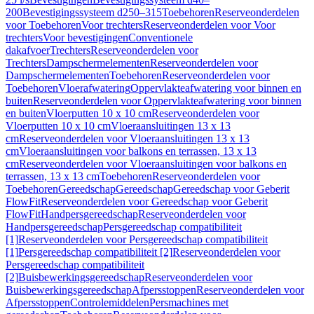
200
Bevestigingssysteem d250–315
Toebehoren
Reserveonderdelen
voor Toebehoren
Voor trechters
Reserveonderdelen voor Voor
trechters
Voor bevestigingen
Conventionele
dakafvoer
Trechters
Reserveonderdelen voor
Trechters
Dampschermelementen
Reserveonderdelen voor
Dampschermelementen
Toebehoren
Reserveonderdelen voor
Toebehoren
Vloerafwatering
Oppervlakteafwatering voor binnen en
buiten
Reserveonderdelen voor Oppervlakteafwatering voor binnen
en buiten
Vloerputten 10 x 10 cm
Reserveonderdelen voor
Vloerputten 10 x 10 cm
Vloeraansluitingen 13 x 13
cm
Reserveonderdelen voor Vloeraansluitingen 13 x 13
cm
Vloeraansluitingen voor balkons en terrassen, 13 x 13
cm
Reserveonderdelen voor Vloeraansluitingen voor balkons en
terrassen, 13 x 13 cm
Toebehoren
Reserveonderdelen voor
Toebehoren
Gereedschap
Gereedschap
Gereedschap voor Geberit
FlowFit
Reserveonderdelen voor Gereedschap voor Geberit
FlowFit
Handpersgereedschap
Reserveonderdelen voor
Handpersgereedschap
Persgereedschap compatibiliteit
[1]
Reserveonderdelen voor Persgereedschap compatibiliteit
[1]
Persgereedschap compatibiliteit [2]
Reserveonderdelen voor
Persgereedschap compatibiliteit
[2]
Buisbewerkingsgereedschap
Reserveonderdelen voor
Buisbewerkingsgereedschap
Afpersstoppen
Reserveonderdelen voor
Afpersstoppen
Controlemiddelen
Persmachines met