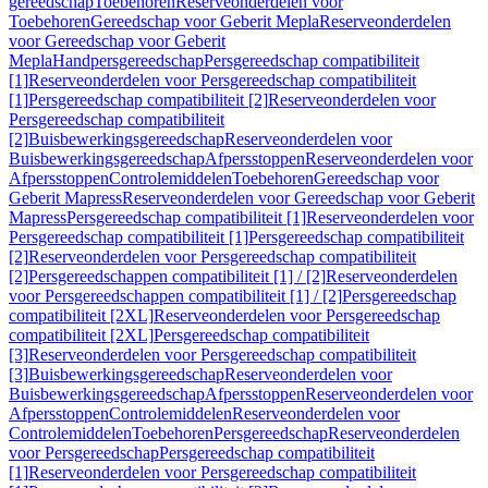
gereedschap
Toebehoren
Reserveonderdelen voor
Toebehoren
Gereedschap voor Geberit Mepla
Reserveonderdelen
voor Gereedschap voor Geberit
Mepla
Handpersgereedschap
Persgereedschap compatibiliteit
[1]
Reserveonderdelen voor Persgereedschap compatibiliteit
[1]
Persgereedschap compatibiliteit [2]
Reserveonderdelen voor
Persgereedschap compatibiliteit
[2]
Buisbewerkingsgereedschap
Reserveonderdelen voor
Buisbewerkingsgereedschap
Afpersstoppen
Reserveonderdelen voor
Afpersstoppen
Controlemiddelen
Toebehoren
Gereedschap voor
Geberit Mapress
Reserveonderdelen voor Gereedschap voor Geberit
Mapress
Persgereedschap compatibiliteit [1]
Reserveonderdelen voor
Persgereedschap compatibiliteit [1]
Persgereedschap compatibiliteit
[2]
Reserveonderdelen voor Persgereedschap compatibiliteit
[2]
Persgereedschappen compatibiliteit [1] / [2]
Reserveonderdelen
voor Persgereedschappen compatibiliteit [1] / [2]
Persgereedschap
compatibiliteit [2XL]
Reserveonderdelen voor Persgereedschap
compatibiliteit [2XL]
Persgereedschap compatibiliteit
[3]
Reserveonderdelen voor Persgereedschap compatibiliteit
[3]
Buisbewerkingsgereedschap
Reserveonderdelen voor
Buisbewerkingsgereedschap
Afpersstoppen
Reserveonderdelen voor
Afpersstoppen
Controlemiddelen
Reserveonderdelen voor
Controlemiddelen
Toebehoren
Persgereedschap
Reserveonderdelen
voor Persgereedschap
Persgereedschap compatibiliteit
[1]
Reserveonderdelen voor Persgereedschap compatibiliteit