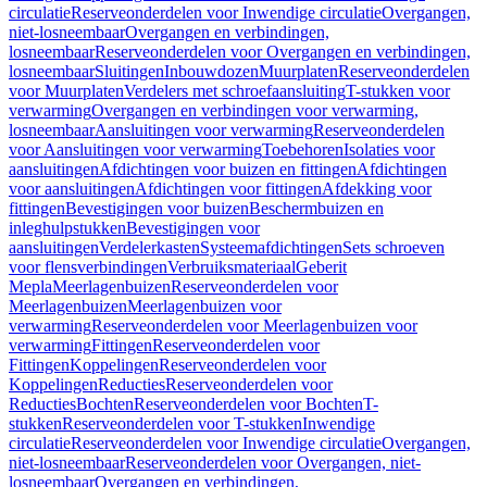
circulatie
Reserveonderdelen voor Inwendige circulatie
Overgangen,
niet-losneembaar
Overgangen en verbindingen,
losneembaar
Reserveonderdelen voor Overgangen en verbindingen,
losneembaar
Sluitingen
Inbouwdozen
Muurplaten
Reserveonderdelen
voor Muurplaten
Verdelers met schroefaansluiting
T-stukken voor
verwarming
Overgangen en verbindingen voor verwarming,
losneembaar
Aansluitingen voor verwarming
Reserveonderdelen
voor Aansluitingen voor verwarming
Toebehoren
Isolaties voor
aansluitingen
Afdichtingen voor buizen en fittingen
Afdichtingen
voor aansluitingen
Afdichtingen voor fittingen
Afdekking voor
fittingen
Bevestigingen voor buizen
Beschermbuizen en
inleghulpstukken
Bevestigingen voor
aansluitingen
Verdelerkasten
Systeemafdichtingen
Sets schroeven
voor flensverbindingen
Verbruiksmateriaal
Geberit
Mepla
Meerlagenbuizen
Reserveonderdelen voor
Meerlagenbuizen
Meerlagenbuizen voor
verwarming
Reserveonderdelen voor Meerlagenbuizen voor
verwarming
Fittingen
Reserveonderdelen voor
Fittingen
Koppelingen
Reserveonderdelen voor
Koppelingen
Reducties
Reserveonderdelen voor
Reducties
Bochten
Reserveonderdelen voor Bochten
T-
stukken
Reserveonderdelen voor T-stukken
Inwendige
circulatie
Reserveonderdelen voor Inwendige circulatie
Overgangen,
niet-losneembaar
Reserveonderdelen voor Overgangen, niet-
losneembaar
Overgangen en verbindingen,