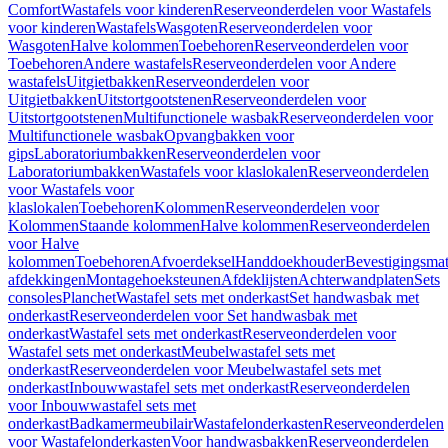
Comfort
Wastafels voor kinderen
Reserveonderdelen voor Wastafels
voor kinderen
Wastafels
Wasgoten
Reserveonderdelen voor
Wasgoten
Halve kolommen
Toebehoren
Reserveonderdelen voor
Toebehoren
Andere wastafels
Reserveonderdelen voor Andere
wastafels
Uitgietbakken
Reserveonderdelen voor
Uitgietbakken
Uitstortgootstenen
Reserveonderdelen voor
Uitstortgootstenen
Multifunctionele wasbak
Reserveonderdelen voor
Multifunctionele wasbak
Opvangbakken voor
gips
Laboratoriumbakken
Reserveonderdelen voor
Laboratoriumbakken
Wastafels voor klaslokalen
Reserveonderdelen
voor Wastafels voor
klaslokalen
Toebehoren
Kolommen
Reserveonderdelen voor
Kolommen
Staande kolommen
Halve kolommen
Reserveonderdelen
voor Halve
kolommen
Toebehoren
Afvoerdeksel
Handdoekhouder
Bevestigingsmat
afdekkingen
Montagehoeksteunen
Afdeklijsten
Achterwandplaten
Sets
consoles
Planchet
Wastafel sets met onderkast
Set handwasbak met
onderkast
Reserveonderdelen voor Set handwasbak met
onderkast
Wastafel sets met onderkast
Reserveonderdelen voor
Wastafel sets met onderkast
Meubelwastafel sets met
onderkast
Reserveonderdelen voor Meubelwastafel sets met
onderkast
Inbouwwastafel sets met onderkast
Reserveonderdelen
voor Inbouwwastafel sets met
onderkast
Badkamermeubilair
Wastafelonderkasten
Reserveonderdelen
voor Wastafelonderkasten
Voor handwasbakken
Reserveonderdelen