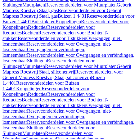
Sluitingen
Muurplaten
Reserveonderdelen voor Muurplaten
Geberit
Mapress Roestvrij Staal, gas
Reserveonderdelen voor Geberit
Mapress Roestvrij Staal, gas
Buizen 1.4401
Reserveonderdelen voor
Buizen 1.4401
Buisstukken
Koppelingen
Reserveonderdelen voor
Koppelingen
Reducties
Reserveonderdelen voor
Reducties
Bochten
Reserveonderdelen voor Bochten
T-
stukken
Reserveonderdelen voor T-stukken
Overgangen, niet-
losneembaar
Reserveonderdelen voor Overgangen, niet-
losneembaar
Overgangen en verbindingen,
losneembaar
Reserveonderdelen voor Overgangen en verbindingen,
losneembaar
Sluitingen
Reserveonderdelen voor
Sluitingen
Muurplaten
Reserveonderdelen voor Muurplaten
Geberit
Mapress Roestvrij Staal, siliconenvrij
Reserveonderdelen voor
Geberit Mapress Roestvrij Staal, siliconenvrij
Buizen
1.4401
Reserveonderdelen voor Buizen
1.4401
Koppelingen
Reserveonderdelen voor
Koppelingen
Reducties
Reserveonderdelen voor
Reducties
Bochten
Reserveonderdelen voor Bochten
T-
stukken
Reserveonderdelen voor T-stukken
Overgangen, niet-
losneembaar
Reserveonderdelen voor Overgangen, niet-
losneembaar
Overgangen en verbindingen,
losneembaar
Reserveonderdelen voor Overgangen en verbindingen,
losneembaar
Sluitingen
Reserveonderdelen voor
Sluitingen
Muurplaten
Reserveonderdelen voor
Muurplaten
Compensatoren
Reserveonderdelen voor