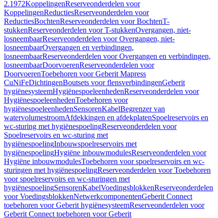
2.1972
Koppelingen
Reserveonderdelen voor
Koppelingen
Reducties
Reserveonderdelen voor
Reducties
Bochten
Reserveonderdelen voor Bochten
T-
stukken
Reserveonderdelen voor T-stukken
Overgangen, niet-
losneembaar
Reserveonderdelen voor Overgangen, niet-
losneembaar
Overgangen en verbindingen,
losneembaar
Reserveonderdelen voor Overgangen en verbindingen,
losneembaar
Doorvoeren
Reserveonderdelen voor
Doorvoeren
Toebehoren voor Geberit Mapress
CuNiFe
Dichtingen
Boutsets voor flensverbindingen
Geberit
hygiënesysteem
Hygiënespoeleenheden
Reserveonderdelen voor
Hygiënespoeleenheden
Toebehoren voor
hygiënespoeleenheden
Sensoren
Kabel
Begrenzer van
watervolumestroom
Afdekkingen en afdekplaten
Spoelreservoirs en
wc-sturing met hygiënespoeling
Reserveonderdelen voor
Spoelreservoirs en wc-sturing met
hygiënespoeling
Inbouwspoelreservoirs met
hygiënespoeling
Hygiëne inbouwmodules
Reserveonderdelen voor
Hygiëne inbouwmodules
Toebehoren voor spoelreservoirs en wc-
sturingen met hygiënespoeling
Reserveonderdelen voor Toebehoren
voor spoelreservoirs en wc-sturingen met
hygiënespoeling
Sensoren
Kabel
Voedingsblokken
Reserveonderdelen
voor Voedingsblokken
Netwerkcomponenten
Geberit Connect
toebehoren voor Geberit hygiënesysteem
Reserveonderdelen voor
Geberit Connect toebehoren voor Geberit