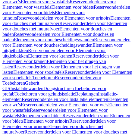
voor wc's
Elementen voor wastafels
Reserveonderdelen voor
Elementen voor wastafels
Elementen voor bidets
Reserveonderdelen
voor Elementen voor bidets
Elementen voor
urinoirs
Reserveonderdelen voor Elementen voor urinoirs
Elementen
voor douches met muurafvoer
Reserveonderdelen voor Elementen
voor douches met muurafvoer
Elementen voor douches en
baden
Reserveonderdelen voor Elementen voor douches en
baden
Elementen voor douchescheidingswanden
Reserveonderdelen
voor Elementen voor douchescheidingswanden
Elementen voor
uitgietbakken
Reserveonderdelen voor Elementen voor
uitgietbakken
Elementen voor kranen
Reserveonderdelen voor
Elementen voor kranen
Elementen voor het dragen van
lasten
Reserveonderdelen voor Elementen voor het dragen van
lasten
Elementen voor spoeltafels
Reserveonderdelen voor Elementen
voor spoeltafels
Toebehoren
Reserveonderdelen voor
Toebehoren
Geberit
GIS
Installatiewanden
Draagstructuren
Toebehoren voor
prefab
Toebehoren voor geluidsisolatie
Beplatingen
Installatie-
elementen
Reserveonderdelen voor Installatie-elementen
Elementen
voor wc's
Reserveonderdelen voor Elementen voor wc's
Elementen
voor wastafels
Reserveonderdelen voor Elementen voor
wastafels
Elementen voor bidets
Reserveonderdelen voor Elementen
voor bidets
Elementen voor urinoirs
Reserveonderdelen voor
Elementen voor urinoirs
Elementen voor douches met
muurafvoer
Reserveonderdelen voor Elementen voor douches met