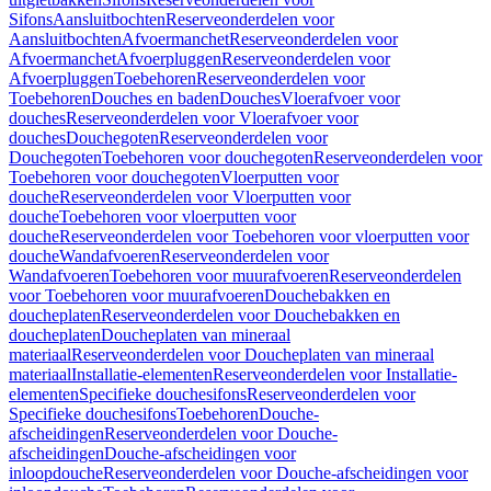
Sifons
Aansluitbochten
Reserveonderdelen voor
Aansluitbochten
Afvoermanchet
Reserveonderdelen voor
Afvoermanchet
Afvoerpluggen
Reserveonderdelen voor
Afvoerpluggen
Toebehoren
Reserveonderdelen voor
Toebehoren
Douches en baden
Douches
Vloerafvoer voor
douches
Reserveonderdelen voor Vloerafvoer voor
douches
Douchegoten
Reserveonderdelen voor
Douchegoten
Toebehoren voor douchegoten
Reserveonderdelen voor
Toebehoren voor douchegoten
Vloerputten voor
douche
Reserveonderdelen voor Vloerputten voor
douche
Toebehoren voor vloerputten voor
douche
Reserveonderdelen voor Toebehoren voor vloerputten voor
douche
Wandafvoeren
Reserveonderdelen voor
Wandafvoeren
Toebehoren voor muurafvoeren
Reserveonderdelen
voor Toebehoren voor muurafvoeren
Douchebakken en
doucheplaten
Reserveonderdelen voor Douchebakken en
doucheplaten
Doucheplaten van mineraal
materiaal
Reserveonderdelen voor Doucheplaten van mineraal
materiaal
Installatie-elementen
Reserveonderdelen voor Installatie-
elementen
Specifieke douchesifons
Reserveonderdelen voor
Specifieke douchesifons
Toebehoren
Douche-
afscheidingen
Reserveonderdelen voor Douche-
afscheidingen
Douche-afscheidingen voor
inloopdouche
Reserveonderdelen voor Douche-afscheidingen voor