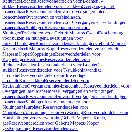
Reducties
Bochten
Reserveonderdelen voor Bochten
T-
stukken
Reserveonderdelen voor T-stukken
Overgangen, niet-
losneembaar
Reserveonderdelen voor Overgangen, niet-
losneembaar
Overgangen en verbindingen,
losneembaar
Reserveonderdelen voor Overgangen en verbindingen,
losneembaar
Sluitingen
Reserveonderdelen voor
Sluitingen
Toebehoren voor Geberit Mapress C-staal
Bescherming
voor buizen en fittingen
Bevestigingen voor
buizen
Dichtingen
Boutsets voor flensverbindingen
Geberit Mapress
Koper
Geberit Mapress Koper
Reserveonderdelen voor Geberit
Mapress Koper
Koppelingen
Reserveonderdelen voor
Koppelingen
Reducties
Reserveonderdelen voor
Reducties
Bochten
Reserveonderdelen voor Bochten
T-
stukken
Reserveonderdelen voor T-stukken
Inwendige
circulatie
Reserveonderdelen voor Inwendige
circulatie
Kruisstukken
Reserveonderdelen voor
Kruisstukken
Overgangen, niet-losneembaar
Reserveonderdelen voor
Overgangen, niet-losneembaar
Overgangen en verbindingen,
losneembaar
Reserveonderdelen voor Overgangen en verbindingen,
losneembaar
Sluitingen
Reserveonderdelen voor
Sluitingen
Muurplaten
Reserveonderdelen voor
Muurplaten
Aansluitingen voor verwarming
Reserveonderdelen voor
Aansluitingen voor verwarming
Geberit Mapress Koper,
gas
Reserveonderdelen voor Geberit Mapress Koper,
gas
Koppelingen
Reserveonderdelen voor