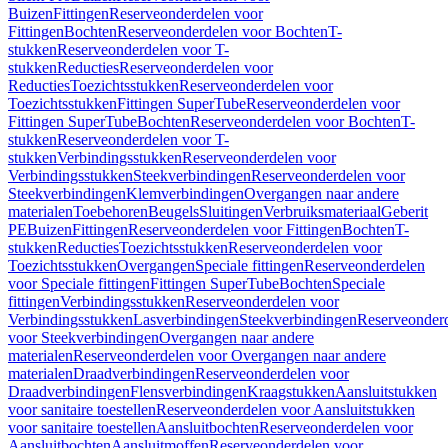
Buizen
Fittingen
Reserveonderdelen voor
Fittingen
Bochten
Reserveonderdelen voor Bochten
T-
stukken
Reserveonderdelen voor T-
stukken
Reducties
Reserveonderdelen voor
Reducties
Toezichtsstukken
Reserveonderdelen voor
Toezichtsstukken
Fittingen SuperTube
Reserveonderdelen voor
Fittingen SuperTube
Bochten
Reserveonderdelen voor Bochten
T-
stukken
Reserveonderdelen voor T-
stukken
Verbindingsstukken
Reserveonderdelen voor
Verbindingsstukken
Steekverbindingen
Reserveonderdelen voor
Steekverbindingen
Klemverbindingen
Overgangen naar andere
materialen
Toebehoren
Beugels
Sluitingen
Verbruiksmateriaal
Geberit
PE
Buizen
Fittingen
Reserveonderdelen voor Fittingen
Bochten
T-
stukken
Reducties
Toezichtsstukken
Reserveonderdelen voor
Toezichtsstukken
Overgangen
Speciale fittingen
Reserveonderdelen
voor Speciale fittingen
Fittingen SuperTube
Bochten
Speciale
fittingen
Verbindingsstukken
Reserveonderdelen voor
Verbindingsstukken
Lasverbindingen
Steekverbindingen
Reserveonder
voor Steekverbindingen
Overgangen naar andere
materialen
Reserveonderdelen voor Overgangen naar andere
materialen
Draadverbindingen
Reserveonderdelen voor
Draadverbindingen
Flensverbindingen
Kraagstukken
Aansluitstukken
voor sanitaire toestellen
Reserveonderdelen voor Aansluitstukken
voor sanitaire toestellen
Aansluitbochten
Reserveonderdelen voor
Aansluitbochten
Aansluitmoffen
Reserveonderdelen voor