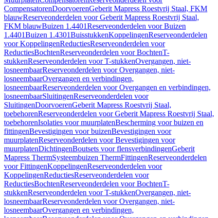
Compensatoren
Doorvoeren
Geberit Mapress Roestvrij Staal, FKM
blauw
Reserveonderdelen voor Geberit Mapress Roestvrij Staal,
FKM blauw
Buizen 1.4401
Reserveonderdelen voor Buizen
1.4401
Buizen 1.4301
Buisstukken
Koppelingen
Reserveonderdelen
voor Koppelingen
Reducties
Reserveonderdelen voor
Reducties
Bochten
Reserveonderdelen voor Bochten
T-
stukken
Reserveonderdelen voor T-stukken
Overgangen, niet-
losneembaar
Reserveonderdelen voor Overgangen, niet-
losneembaar
Overgangen en verbindingen,
losneembaar
Reserveonderdelen voor Overgangen en verbindingen,
losneembaar
Sluitingen
Reserveonderdelen voor
Sluitingen
Doorvoeren
Geberit Mapress Roestvrij Staal,
toebehoren
Reserveonderdelen voor Geberit Mapress Roestvrij Staal,
toebehoren
Isolaties voor muurplaten
Bescherming voor buizen en
fittingen
Bevestigingen voor buizen
Bevestigingen voor
muurplaten
Reserveonderdelen voor Bevestigingen voor
muurplaten
Dichtingen
Boutsets voor flensverbindingen
Geberit
Mapress Therm
Systeembuizen Therm
Fittingen
Reserveonderdelen
voor Fittingen
Koppelingen
Reserveonderdelen voor
Koppelingen
Reducties
Reserveonderdelen voor
Reducties
Bochten
Reserveonderdelen voor Bochten
T-
stukken
Reserveonderdelen voor T-stukken
Overgangen, niet-
losneembaar
Reserveonderdelen voor Overgangen, niet-
losneembaar
Overgangen en verbindingen,