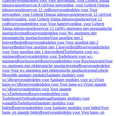
cm
Reserveonderdelen voor Voor netvoeding, voor Geberit Sigma
inbouwspoelreservoir 8 cm
Voor netvoeding, voor Geberit Omega
inbouwspoelreservoir 12 cm
Reserveonderdelen voor Voor
netvoeding, voor Geberit Omega inbouwspoelreservoir 12 cm
Voor
batterijvoeding, voor Geberit Sigma inbouwspoelreservoir 12
cm
Reserveonderdelen voor Voor batterijvoeding, voor Geberit
Sigma inbouwspoelreservoir 12 cm
Wc-sturingen met pneumatische
spoelactivering
Reserveonderdelen voor Wc-sturingen met
pneumatische spoelactivering
Voor spoeling met 2
hoeveelheden
Reserveonderdelen voor Voor spoeling met 2
hoeveelheden
Voor spoeling met 1 hoeveelheid
Reserveonderdelen
voor Voor spoeling met 1 hoeveelheid
Toebehoren voor wc-
sturingen
Reserveonderdelen voor Toebehoren voor wc-
sturingen
Ruwbouwsets
Reserveonderdelen voor Ruwbouwsets
Voor
wc-sturingen met elektronische spoelactivering
Reserveonderdelen
voor Voor wc-sturingen met elektronische spoelactivering
Geberit
Monolith sanitaire modules
Sanitaire modules voor
wc's
Reserveonderdelen voor Sanitaire modules voor wc's
Voor
hang-wc's
Reserveonderdelen voor Voor hang-wc's
Voor staande
wc's
Reserveonderdelen voor Voor staande
wc's
Toebehoren
Reserveonderdelen voor
Toebehoren
Verbruiksmateriaal
Sanitaire modules voor
wastafels
Toebehoren
Sanitaire modules voor
bidets
Reserveonderdelen voor Sanitaire modules voor bidets
Voor
hang- en staande bidets
Reserveonderdelen voor Voor hang- en