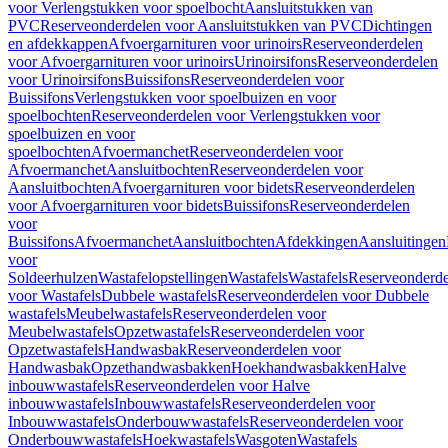
voor Verlengstukken voor spoelbocht
Aansluitstukken van
PVC
Reserveonderdelen voor Aansluitstukken van PVC
Dichtingen
en afdekkappen
Afvoergarnituren voor urinoirs
Reserveonderdelen
voor Afvoergarnituren voor urinoirs
Urinoirsifons
Reserveonderdelen
voor Urinoirsifons
Buissifons
Reserveonderdelen voor
Buissifons
Verlengstukken voor spoelbuizen en voor
spoelbochten
Reserveonderdelen voor Verlengstukken voor
spoelbuizen en voor
spoelbochten
Afvoermanchet
Reserveonderdelen voor
Afvoermanchet
Aansluitbochten
Reserveonderdelen voor
Aansluitbochten
Afvoergarnituren voor bidets
Reserveonderdelen
voor Afvoergarnituren voor bidets
Buissifons
Reserveonderdelen
voor
Buissifons
Afvoermanchet
Aansluitbochten
Afdekkingen
Aansluitingen
voor
Soldeerhulzen
Wastafelopstellingen
Wastafels
Wastafels
Reserveonderde
voor Wastafels
Dubbele wastafels
Reserveonderdelen voor Dubbele
wastafels
Meubelwastafels
Reserveonderdelen voor
Meubelwastafels
Opzetwastafels
Reserveonderdelen voor
Opzetwastafels
Handwasbak
Reserveonderdelen voor
Handwasbak
Opzethandwasbakken
Hoekhandwasbakken
Halve
inbouwwastafels
Reserveonderdelen voor Halve
inbouwwastafels
Inbouwwastafels
Reserveonderdelen voor
Inbouwwastafels
Onderbouwwastafels
Reserveonderdelen voor
Onderbouwwastafels
Hoekwastafels
Wasgoten
Wastafels