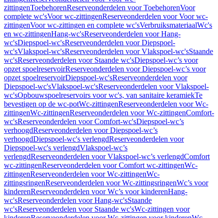
zittingen
Toebehoren
Reserveonderdelen voor Toebehoren
Voor
complete wc's
Voor wc-zittingen
Reserveonderdelen voor Voor wc-
zittingen
Voor wc-zittingen en complete wc's
Verbruiksmateriaal
Wc's
en wc-zittingen
Hang-wc's
Reserveonderdelen voor Hang-
wc's
Diepspoel-wc's
Reserveonderdelen voor Diepspoel-
wc's
Vlakspoel-wc's
Reserveonderdelen voor Vlakspoel-wc's
Staande
wc's
Reserveonderdelen voor Staande wc's
Diepspoel-wc’s voor
opzet spoelreservoir
Reserveonderdelen voor Diepspoel-wc’s voor
opzet spoelreservoir
Diepspoel-wc's
Reserveonderdelen voor
Diepspoel-wc's
Vlakspoel-wc's
Reserveonderdelen voor Vlakspoel-
wc's
Opbouwspoelreservoirs voor wc's, van sanitaire keramiek
Te
bevestigen op de wc-pot
Wc-zittingen
Reserveonderdelen voor Wc-
zittingen
Wc-zittingen
Reserveonderdelen voor Wc-zittingen
Comfort-
wc's
Reserveonderdelen voor Comfort-wc's
Diepspoel-wc’s
verhoogd
Reserveonderdelen voor Diepspoel-wc’s
verhoogd
Diepspoel-wc's verlengd
Reserveonderdelen voor
Diepspoel-wc's verlengd
Vlakspoel-wc’s
verlengd
Reserveonderdelen voor Vlakspoel-wc’s verlengd
Comfort
wc-zittingen
Reserveonderdelen voor Comfort wc-zittingen
Wc-
zittingen
Reserveonderdelen voor Wc-zittingen
Wc-
zittingsringen
Reserveonderdelen voor Wc-zittingsringen
Wc’s voor
kinderen
Reserveonderdelen voor Wc’s voor kinderen
Hang-
wc's
Reserveonderdelen voor Hang-wc's
Staande
wc's
Reserveonderdelen voor Staande wc's
Wc-zittingen voor
kinderen
Reserveonderdelen voor Wc-zittingen voor kinderen
Wc-