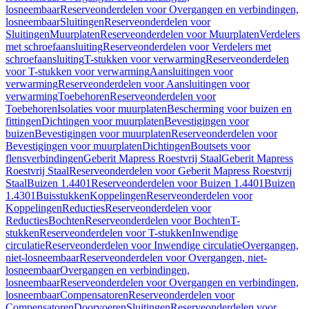
losneembaar
Reserveonderdelen voor Overgangen en verbindingen,
losneembaar
Sluitingen
Reserveonderdelen voor
Sluitingen
Muurplaten
Reserveonderdelen voor Muurplaten
Verdelers
met schroefaansluiting
Reserveonderdelen voor Verdelers met
schroefaansluiting
T-stukken voor verwarming
Reserveonderdelen
voor T-stukken voor verwarming
Aansluitingen voor
verwarming
Reserveonderdelen voor Aansluitingen voor
verwarming
Toebehoren
Reserveonderdelen voor
Toebehoren
Isolaties voor muurplaten
Bescherming voor buizen en
fittingen
Dichtingen voor muurplaten
Bevestigingen voor
buizen
Bevestigingen voor muurplaten
Reserveonderdelen voor
Bevestigingen voor muurplaten
Dichtingen
Boutsets voor
flensverbindingen
Geberit Mapress Roestvrij Staal
Geberit Mapress
Roestvrij Staal
Reserveonderdelen voor Geberit Mapress Roestvrij
Staal
Buizen 1.4401
Reserveonderdelen voor Buizen 1.4401
Buizen
1.4301
Buisstukken
Koppelingen
Reserveonderdelen voor
Koppelingen
Reducties
Reserveonderdelen voor
Reducties
Bochten
Reserveonderdelen voor Bochten
T-
stukken
Reserveonderdelen voor T-stukken
Inwendige
circulatie
Reserveonderdelen voor Inwendige circulatie
Overgangen,
niet-losneembaar
Reserveonderdelen voor Overgangen, niet-
losneembaar
Overgangen en verbindingen,
losneembaar
Reserveonderdelen voor Overgangen en verbindingen,
losneembaar
Compensatoren
Reserveonderdelen voor
Compensatoren
Doorvoeren
Sluitingen
Reserveonderdelen voor