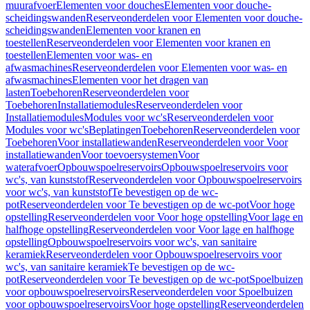
muurafvoer
Elementen voor douches
Elementen voor douche-
scheidingswanden
Reserveonderdelen voor Elementen voor douche-
scheidingswanden
Elementen voor kranen en
toestellen
Reserveonderdelen voor Elementen voor kranen en
toestellen
Elementen voor was- en
afwasmachines
Reserveonderdelen voor Elementen voor was- en
afwasmachines
Elementen voor het dragen van
lasten
Toebehoren
Reserveonderdelen voor
Toebehoren
Installatiemodules
Reserveonderdelen voor
Installatiemodules
Modules voor wc's
Reserveonderdelen voor
Modules voor wc's
Beplatingen
Toebehoren
Reserveonderdelen voor
Toebehoren
Voor installatiewanden
Reserveonderdelen voor Voor
installatiewanden
Voor toevoersystemen
Voor
waterafvoer
Opbouwspoelreservoirs
Opbouwspoelreservoirs voor
wc's, van kunststof
Reserveonderdelen voor Opbouwspoelreservoirs
voor wc's, van kunststof
Te bevestigen op de wc-
pot
Reserveonderdelen voor Te bevestigen op de wc-pot
Voor hoge
opstelling
Reserveonderdelen voor Voor hoge opstelling
Voor lage en
halfhoge opstelling
Reserveonderdelen voor Voor lage en halfhoge
opstelling
Opbouwspoelreservoirs voor wc's, van sanitaire
keramiek
Reserveonderdelen voor Opbouwspoelreservoirs voor
wc's, van sanitaire keramiek
Te bevestigen op de wc-
pot
Reserveonderdelen voor Te bevestigen op de wc-pot
Spoelbuizen
voor opbouwspoelreservoirs
Reserveonderdelen voor Spoelbuizen
voor opbouwspoelreservoirs
Voor hoge opstelling
Reserveonderdelen