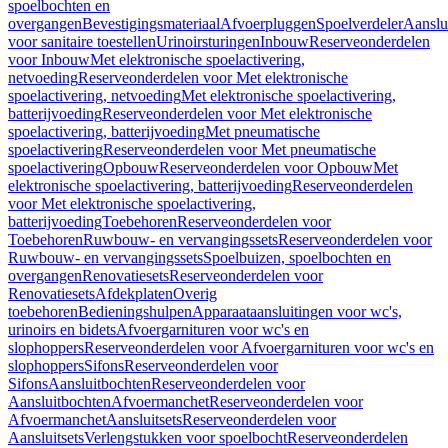
spoelbochten en
overgangen
Bevestigingsmateriaal
Afvoerpluggen
Spoelverdeler
Aanslu
voor sanitaire toestellen
Urinoirsturingen
Inbouw
Reserveonderdelen
voor Inbouw
Met elektronische spoelactivering,
netvoeding
Reserveonderdelen voor Met elektronische
spoelactivering, netvoeding
Met elektronische spoelactivering,
batterijvoeding
Reserveonderdelen voor Met elektronische
spoelactivering, batterijvoeding
Met pneumatische
spoelactivering
Reserveonderdelen voor Met pneumatische
spoelactivering
Opbouw
Reserveonderdelen voor Opbouw
Met
elektronische spoelactivering, batterijvoeding
Reserveonderdelen
voor Met elektronische spoelactivering,
batterijvoeding
Toebehoren
Reserveonderdelen voor
Toebehoren
Ruwbouw- en vervangingssets
Reserveonderdelen voor
Ruwbouw- en vervangingssets
Spoelbuizen, spoelbochten en
overgangen
Renovatiesets
Reserveonderdelen voor
Renovatiesets
Afdekplaten
Overig
toebehoren
Bedieningshulpen
Apparaataansluitingen voor wc's,
urinoirs en bidets
Afvoergarnituren voor wc's en
slophoppers
Reserveonderdelen voor Afvoergarnituren voor wc's en
slophoppers
Sifons
Reserveonderdelen voor
Sifons
Aansluitbochten
Reserveonderdelen voor
Aansluitbochten
Afvoermanchet
Reserveonderdelen voor
Afvoermanchet
Aansluitsets
Reserveonderdelen voor
Aansluitsets
Verlengstukken voor spoelbocht
Reserveonderdelen