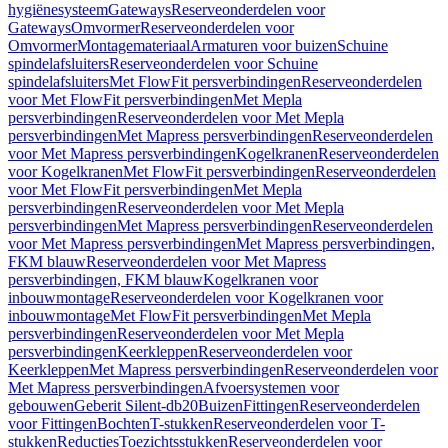
hygiënesysteem
Gateways
Reserveonderdelen voor
Gateways
Omvormer
Reserveonderdelen voor
Omvormer
Montagemateriaal
Armaturen voor buizen
Schuine
spindelafsluiters
Reserveonderdelen voor Schuine
spindelafsluiters
Met FlowFit persverbindingen
Reserveonderdelen
voor Met FlowFit persverbindingen
Met Mepla
persverbindingen
Reserveonderdelen voor Met Mepla
persverbindingen
Met Mapress persverbindingen
Reserveonderdelen
voor Met Mapress persverbindingen
Kogelkranen
Reserveonderdelen
voor Kogelkranen
Met FlowFit persverbindingen
Reserveonderdelen
voor Met FlowFit persverbindingen
Met Mepla
persverbindingen
Reserveonderdelen voor Met Mepla
persverbindingen
Met Mapress persverbindingen
Reserveonderdelen
voor Met Mapress persverbindingen
Met Mapress persverbindingen,
FKM blauw
Reserveonderdelen voor Met Mapress
persverbindingen, FKM blauw
Kogelkranen voor
inbouwmontage
Reserveonderdelen voor Kogelkranen voor
inbouwmontage
Met FlowFit persverbindingen
Met Mepla
persverbindingen
Reserveonderdelen voor Met Mepla
persverbindingen
Keerkleppen
Reserveonderdelen voor
Keerkleppen
Met Mapress persverbindingen
Reserveonderdelen voor
Met Mapress persverbindingen
Afvoersystemen voor
gebouwen
Geberit Silent-db20
Buizen
Fittingen
Reserveonderdelen
voor Fittingen
Bochten
T-stukken
Reserveonderdelen voor T-
stukken
Reducties
Toezichtsstukken
Reserveonderdelen voor