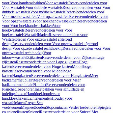
voor Voor handwasbakken
Voor wastafels
Reserveonderdelen voor
Voor wastafels
Voor dubbele wastafels
Reserveonderdelen voor Voor
dubbele wastafels
Voor meubelwastafels
Reserveonderdelen voor
Voor meubelwastafels
Voor opzetwastafels
Reserveonderdelen voor
Voor opzetwastafels
Voor hoekhandwasbakken
Reserveonderdelen
voor Voor hoekhandwasbakken
Voor
hoekwastafels
Reserveonderdelen voor Voor
hoekwastafels
Wastafelbladen
Reserveonderdelen voor
Wastafelbladen
Voor opzetwastafel afgerond
design
Reserveonderdelen voor Voor opzetwastafel afgerond
design
Voor opzetwastafel rechthoekig
Reserveonderdelen voor Voor
opzetwastafel rechthoekig
Voor
inbouwwastafel
Zijkasten
Reserveonderdelen voor Zijkasten
Lage
zijkasten
Reserveonderdelen voor Lage zijkasten
Hoge
kasten
Reserveonderdelen voor Hoge kasten
Middelhoge
kasten
Reserveonderdelen voor Middelhoge
kasten
Hangkasten
Reserveonderdelen voor Hangkasten
Meer
badkamermeubilair
Reserveonderdelen voor Meer
badkamermeubilair
Planchet
Reserveonderdelen voor
Planchet
Toebehoren
Inzetbakken voor schuiflade en
indelingsboxen
Handdoekhouders en
handdoekhaken
Lichtelementen
Houder voor
wastafelplaten
Grepen
Sets
voetsteunen
Magneetborden
Stopcontacten
Verder toebehoren
Spiegels
en spiegelkasten
Spiegel
Reserveonderdelen voor Spiegel
Met