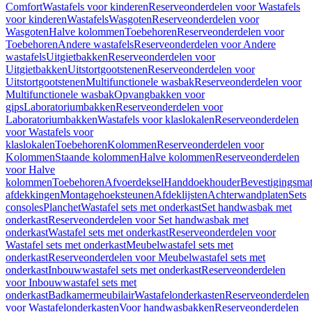
Comfort
Wastafels voor kinderen
Reserveonderdelen voor Wastafels
voor kinderen
Wastafels
Wasgoten
Reserveonderdelen voor
Wasgoten
Halve kolommen
Toebehoren
Reserveonderdelen voor
Toebehoren
Andere wastafels
Reserveonderdelen voor Andere
wastafels
Uitgietbakken
Reserveonderdelen voor
Uitgietbakken
Uitstortgootstenen
Reserveonderdelen voor
Uitstortgootstenen
Multifunctionele wasbak
Reserveonderdelen voor
Multifunctionele wasbak
Opvangbakken voor
gips
Laboratoriumbakken
Reserveonderdelen voor
Laboratoriumbakken
Wastafels voor klaslokalen
Reserveonderdelen
voor Wastafels voor
klaslokalen
Toebehoren
Kolommen
Reserveonderdelen voor
Kolommen
Staande kolommen
Halve kolommen
Reserveonderdelen
voor Halve
kolommen
Toebehoren
Afvoerdeksel
Handdoekhouder
Bevestigingsmat
afdekkingen
Montagehoeksteunen
Afdeklijsten
Achterwandplaten
Sets
consoles
Planchet
Wastafel sets met onderkast
Set handwasbak met
onderkast
Reserveonderdelen voor Set handwasbak met
onderkast
Wastafel sets met onderkast
Reserveonderdelen voor
Wastafel sets met onderkast
Meubelwastafel sets met
onderkast
Reserveonderdelen voor Meubelwastafel sets met
onderkast
Inbouwwastafel sets met onderkast
Reserveonderdelen
voor Inbouwwastafel sets met
onderkast
Badkamermeubilair
Wastafelonderkasten
Reserveonderdelen
voor Wastafelonderkasten
Voor handwasbakken
Reserveonderdelen