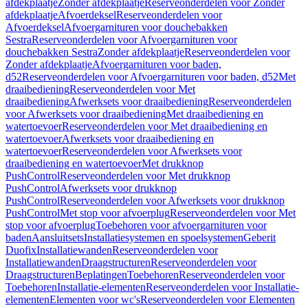
afdekplaatje
Zonder afdekplaatje
Reserveonderdelen voor Zonder
afdekplaatje
Afvoerdeksel
Reserveonderdelen voor
Afvoerdeksel
Afvoergarnituren voor douchebakken
Sestra
Reserveonderdelen voor Afvoergarnituren voor
douchebakken Sestra
Zonder afdekplaatje
Reserveonderdelen voor
Zonder afdekplaatje
Afvoergarnituren voor baden,
d52
Reserveonderdelen voor Afvoergarnituren voor baden, d52
Met
draaibediening
Reserveonderdelen voor Met
draaibediening
Afwerksets voor draaibediening
Reserveonderdelen
voor Afwerksets voor draaibediening
Met draaibediening en
watertoevoer
Reserveonderdelen voor Met draaibediening en
watertoevoer
Afwerksets voor draaibediening en
watertoevoer
Reserveonderdelen voor Afwerksets voor
draaibediening en watertoevoer
Met drukknop
PushControl
Reserveonderdelen voor Met drukknop
PushControl
Afwerksets voor drukknop
PushControl
Reserveonderdelen voor Afwerksets voor drukknop
PushControl
Met stop voor afvoerplug
Reserveonderdelen voor Met
stop voor afvoerplug
Toebehoren voor afvoergarnituren voor
baden
Aansluitsets
Installatiesystemen en spoelsystemen
Geberit
Duofix
Installatiewanden
Reserveonderdelen voor
Installatiewanden
Draagstructuren
Reserveonderdelen voor
Draagstructuren
Beplatingen
Toebehoren
Reserveonderdelen voor
Toebehoren
Installatie-elementen
Reserveonderdelen voor Installatie-
elementen
Elementen voor wc's
Reserveonderdelen voor Elementen