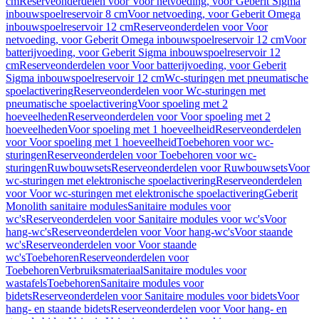
cm
Reserveonderdelen voor Voor netvoeding, voor Geberit Sigma
inbouwspoelreservoir 8 cm
Voor netvoeding, voor Geberit Omega
inbouwspoelreservoir 12 cm
Reserveonderdelen voor Voor
netvoeding, voor Geberit Omega inbouwspoelreservoir 12 cm
Voor
batterijvoeding, voor Geberit Sigma inbouwspoelreservoir 12
cm
Reserveonderdelen voor Voor batterijvoeding, voor Geberit
Sigma inbouwspoelreservoir 12 cm
Wc-sturingen met pneumatische
spoelactivering
Reserveonderdelen voor Wc-sturingen met
pneumatische spoelactivering
Voor spoeling met 2
hoeveelheden
Reserveonderdelen voor Voor spoeling met 2
hoeveelheden
Voor spoeling met 1 hoeveelheid
Reserveonderdelen
voor Voor spoeling met 1 hoeveelheid
Toebehoren voor wc-
sturingen
Reserveonderdelen voor Toebehoren voor wc-
sturingen
Ruwbouwsets
Reserveonderdelen voor Ruwbouwsets
Voor
wc-sturingen met elektronische spoelactivering
Reserveonderdelen
voor Voor wc-sturingen met elektronische spoelactivering
Geberit
Monolith sanitaire modules
Sanitaire modules voor
wc's
Reserveonderdelen voor Sanitaire modules voor wc's
Voor
hang-wc's
Reserveonderdelen voor Voor hang-wc's
Voor staande
wc's
Reserveonderdelen voor Voor staande
wc's
Toebehoren
Reserveonderdelen voor
Toebehoren
Verbruiksmateriaal
Sanitaire modules voor
wastafels
Toebehoren
Sanitaire modules voor
bidets
Reserveonderdelen voor Sanitaire modules voor bidets
Voor
hang- en staande bidets
Reserveonderdelen voor Voor hang- en