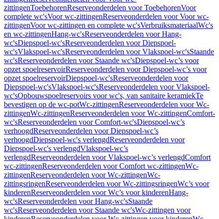
zittingen
Toebehoren
Reserveonderdelen voor Toebehoren
Voor
complete wc's
Voor wc-zittingen
Reserveonderdelen voor Voor wc-
zittingen
Voor wc-zittingen en complete wc's
Verbruiksmateriaal
Wc's
en wc-zittingen
Hang-wc's
Reserveonderdelen voor Hang-
wc's
Diepspoel-wc's
Reserveonderdelen voor Diepspoel-
wc's
Vlakspoel-wc's
Reserveonderdelen voor Vlakspoel-wc's
Staande
wc's
Reserveonderdelen voor Staande wc's
Diepspoel-wc’s voor
opzet spoelreservoir
Reserveonderdelen voor Diepspoel-wc’s voor
opzet spoelreservoir
Diepspoel-wc's
Reserveonderdelen voor
Diepspoel-wc's
Vlakspoel-wc's
Reserveonderdelen voor Vlakspoel-
wc's
Opbouwspoelreservoirs voor wc's, van sanitaire keramiek
Te
bevestigen op de wc-pot
Wc-zittingen
Reserveonderdelen voor Wc-
zittingen
Wc-zittingen
Reserveonderdelen voor Wc-zittingen
Comfort-
wc's
Reserveonderdelen voor Comfort-wc's
Diepspoel-wc’s
verhoogd
Reserveonderdelen voor Diepspoel-wc’s
verhoogd
Diepspoel-wc's verlengd
Reserveonderdelen voor
Diepspoel-wc's verlengd
Vlakspoel-wc’s
verlengd
Reserveonderdelen voor Vlakspoel-wc’s verlengd
Comfort
wc-zittingen
Reserveonderdelen voor Comfort wc-zittingen
Wc-
zittingen
Reserveonderdelen voor Wc-zittingen
Wc-
zittingsringen
Reserveonderdelen voor Wc-zittingsringen
Wc’s voor
kinderen
Reserveonderdelen voor Wc’s voor kinderen
Hang-
wc's
Reserveonderdelen voor Hang-wc's
Staande
wc's
Reserveonderdelen voor Staande wc's
Wc-zittingen voor
kinderen
Reserveonderdelen voor Wc-zittingen voor kinderen
Wc-