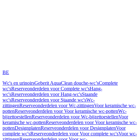
BE
Wc's en urinoirs
Geberit AquaClean douche-wc’s
Complete
wc's
Reserveonderdelen voor Complete wc's
Hang-
wc's
Reserveonderdelen voor Hang-wc's
Staande
wc's
Reserveonderdelen voor Staande wc's
Wc-
zittingen
Reserveonderdelen voor Wc-zittingen
Voor keramische wc-
potten
Reserveonderdelen voor Voor keramische wc-potten
Wc-
bijzettoestellen
Reserveonderdelen voor Wc-bijzettoestellen
Voor
keramische wc-potten
Reserveonderdelen voor Voor keramische wc-
potten
Designplaten
Reserveonderdelen voor Designplaten
Voor
complete wc's
Reserveonderdelen voor Voor complete wc's
Voor wc-
zittingen
Reserveonderdelen voor Voor wc-