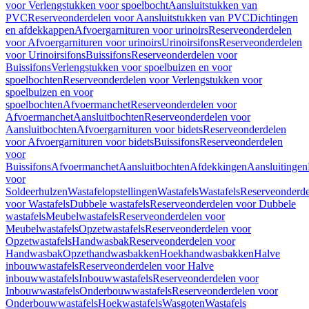
voor Verlengstukken voor spoelbocht
Aansluitstukken van
PVC
Reserveonderdelen voor Aansluitstukken van PVC
Dichtingen
en afdekkappen
Afvoergarnituren voor urinoirs
Reserveonderdelen
voor Afvoergarnituren voor urinoirs
Urinoirsifons
Reserveonderdelen
voor Urinoirsifons
Buissifons
Reserveonderdelen voor
Buissifons
Verlengstukken voor spoelbuizen en voor
spoelbochten
Reserveonderdelen voor Verlengstukken voor
spoelbuizen en voor
spoelbochten
Afvoermanchet
Reserveonderdelen voor
Afvoermanchet
Aansluitbochten
Reserveonderdelen voor
Aansluitbochten
Afvoergarnituren voor bidets
Reserveonderdelen
voor Afvoergarnituren voor bidets
Buissifons
Reserveonderdelen
voor
Buissifons
Afvoermanchet
Aansluitbochten
Afdekkingen
Aansluitingen
voor
Soldeerhulzen
Wastafelopstellingen
Wastafels
Wastafels
Reserveonderde
voor Wastafels
Dubbele wastafels
Reserveonderdelen voor Dubbele
wastafels
Meubelwastafels
Reserveonderdelen voor
Meubelwastafels
Opzetwastafels
Reserveonderdelen voor
Opzetwastafels
Handwasbak
Reserveonderdelen voor
Handwasbak
Opzethandwasbakken
Hoekhandwasbakken
Halve
inbouwwastafels
Reserveonderdelen voor Halve
inbouwwastafels
Inbouwwastafels
Reserveonderdelen voor
Inbouwwastafels
Onderbouwwastafels
Reserveonderdelen voor
Onderbouwwastafels
Hoekwastafels
Wasgoten
Wastafels