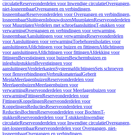
circulatie
Reserveonderdelen voor Inwendige circulatie
Overgangen,
niet-losneembaar
Overgangen en verbindingen,
losneembaar
Reserveonderdelen voor Overgangen en verbindingen,
losneembaar
Sluitingen
Inbouwdozen
Muurplaten
Reserveonderdelen
voor Muurplaten
Verdelers met schroefaansluiting
T-stukken voor
verwarming
Overgangen en verbindingen voor verwarming,
losneembaar
Aansluitingen voor verwarming
Reserveonderdelen
voor Aansluitingen voor verwarming
Toebehoren
Isolaties voor
aansluitingen
Afdichtingen voor buizen en fittingen
Afdichtingen
voor aansluitingen
Afdichtingen voor fittingen
Afdekking voor
fittingen
Bevestigingen voor buizen
Beschermbuizen en
inleghulpstukken
Bevestigingen voor
aansluitingen
Verdelerkasten
Systeemafdichtingen
Sets schroeven
voor flensverbindingen
Verbruiksmateriaal
Geberit
Mepla
Meerlagenbuizen
Reserveonderdelen voor
Meerlagenbuizen
Meerlagenbuizen voor
verwarming
Reserveonderdelen voor Meerlagenbuizen voor
verwarming
Fittingen
Reserveonderdelen voor
Fittingen
Koppelingen
Reserveonderdelen voor
Koppelingen
Reducties
Reserveonderdelen voor
Reducties
Bochten
Reserveonderdelen voor Bochten
T-
stukken
Reserveonderdelen voor T-stukken
Inwendige
circulatie
Reserveonderdelen voor Inwendige circulatie
Overgangen,
niet-losneembaar
Reserveonderdelen voor Overgangen, niet-
losneembaar
Overgangen en verbindingen,