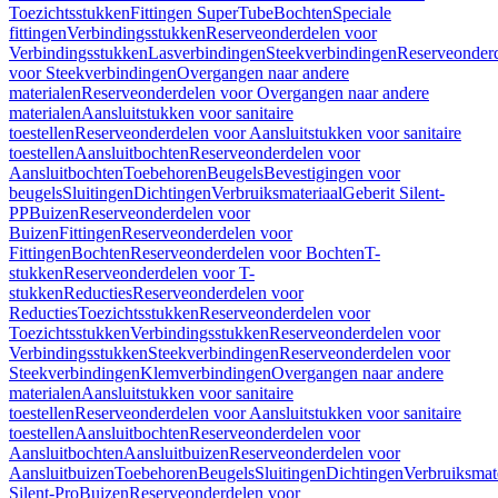
Toezichtsstukken
Fittingen SuperTube
Bochten
Speciale
fittingen
Verbindingsstukken
Reserveonderdelen voor
Verbindingsstukken
Lasverbindingen
Steekverbindingen
Reserveonder
voor Steekverbindingen
Overgangen naar andere
materialen
Reserveonderdelen voor Overgangen naar andere
materialen
Aansluitstukken voor sanitaire
toestellen
Reserveonderdelen voor Aansluitstukken voor sanitaire
toestellen
Aansluitbochten
Reserveonderdelen voor
Aansluitbochten
Toebehoren
Beugels
Bevestigingen voor
beugels
Sluitingen
Dichtingen
Verbruiksmateriaal
Geberit Silent-
PP
Buizen
Reserveonderdelen voor
Buizen
Fittingen
Reserveonderdelen voor
Fittingen
Bochten
Reserveonderdelen voor Bochten
T-
stukken
Reserveonderdelen voor T-
stukken
Reducties
Reserveonderdelen voor
Reducties
Toezichtsstukken
Reserveonderdelen voor
Toezichtsstukken
Verbindingsstukken
Reserveonderdelen voor
Verbindingsstukken
Steekverbindingen
Reserveonderdelen voor
Steekverbindingen
Klemverbindingen
Overgangen naar andere
materialen
Aansluitstukken voor sanitaire
toestellen
Reserveonderdelen voor Aansluitstukken voor sanitaire
toestellen
Aansluitbochten
Reserveonderdelen voor
Aansluitbochten
Aansluitbuizen
Reserveonderdelen voor
Aansluitbuizen
Toebehoren
Beugels
Sluitingen
Dichtingen
Verbruiksmat
Silent-Pro
Buizen
Reserveonderdelen voor