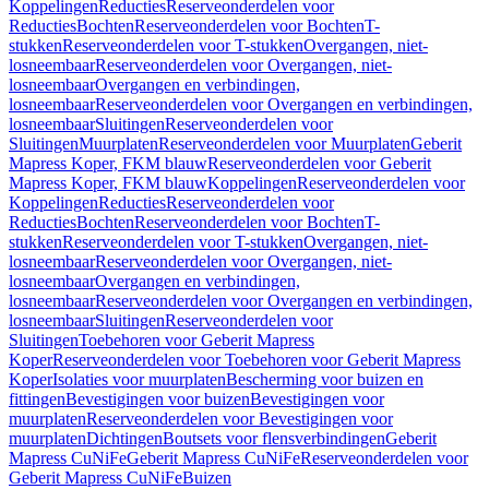
Koppelingen
Reducties
Reserveonderdelen voor
Reducties
Bochten
Reserveonderdelen voor Bochten
T-
stukken
Reserveonderdelen voor T-stukken
Overgangen, niet-
losneembaar
Reserveonderdelen voor Overgangen, niet-
losneembaar
Overgangen en verbindingen,
losneembaar
Reserveonderdelen voor Overgangen en verbindingen,
losneembaar
Sluitingen
Reserveonderdelen voor
Sluitingen
Muurplaten
Reserveonderdelen voor Muurplaten
Geberit
Mapress Koper, FKM blauw
Reserveonderdelen voor Geberit
Mapress Koper, FKM blauw
Koppelingen
Reserveonderdelen voor
Koppelingen
Reducties
Reserveonderdelen voor
Reducties
Bochten
Reserveonderdelen voor Bochten
T-
stukken
Reserveonderdelen voor T-stukken
Overgangen, niet-
losneembaar
Reserveonderdelen voor Overgangen, niet-
losneembaar
Overgangen en verbindingen,
losneembaar
Reserveonderdelen voor Overgangen en verbindingen,
losneembaar
Sluitingen
Reserveonderdelen voor
Sluitingen
Toebehoren voor Geberit Mapress
Koper
Reserveonderdelen voor Toebehoren voor Geberit Mapress
Koper
Isolaties voor muurplaten
Bescherming voor buizen en
fittingen
Bevestigingen voor buizen
Bevestigingen voor
muurplaten
Reserveonderdelen voor Bevestigingen voor
muurplaten
Dichtingen
Boutsets voor flensverbindingen
Geberit
Mapress CuNiFe
Geberit Mapress CuNiFe
Reserveonderdelen voor
Geberit Mapress CuNiFe
Buizen