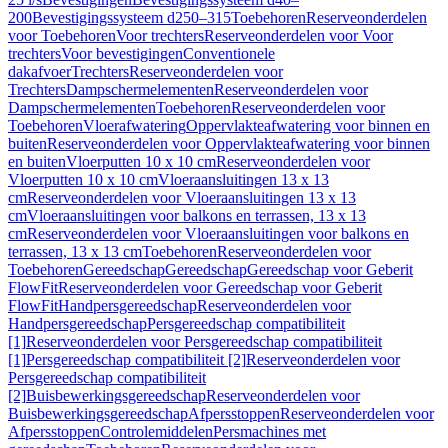
200
Bevestigingssysteem d250–315
Toebehoren
Reserveonderdelen
voor Toebehoren
Voor trechters
Reserveonderdelen voor Voor
trechters
Voor bevestigingen
Conventionele
dakafvoer
Trechters
Reserveonderdelen voor
Trechters
Dampschermelementen
Reserveonderdelen voor
Dampschermelementen
Toebehoren
Reserveonderdelen voor
Toebehoren
Vloerafwatering
Oppervlakteafwatering voor binnen en
buiten
Reserveonderdelen voor Oppervlakteafwatering voor binnen
en buiten
Vloerputten 10 x 10 cm
Reserveonderdelen voor
Vloerputten 10 x 10 cm
Vloeraansluitingen 13 x 13
cm
Reserveonderdelen voor Vloeraansluitingen 13 x 13
cm
Vloeraansluitingen voor balkons en terrassen, 13 x 13
cm
Reserveonderdelen voor Vloeraansluitingen voor balkons en
terrassen, 13 x 13 cm
Toebehoren
Reserveonderdelen voor
Toebehoren
Gereedschap
Gereedschap
Gereedschap voor Geberit
FlowFit
Reserveonderdelen voor Gereedschap voor Geberit
FlowFit
Handpersgereedschap
Reserveonderdelen voor
Handpersgereedschap
Persgereedschap compatibiliteit
[1]
Reserveonderdelen voor Persgereedschap compatibiliteit
[1]
Persgereedschap compatibiliteit [2]
Reserveonderdelen voor
Persgereedschap compatibiliteit
[2]
Buisbewerkingsgereedschap
Reserveonderdelen voor
Buisbewerkingsgereedschap
Afpersstoppen
Reserveonderdelen voor
Afpersstoppen
Controlemiddelen
Persmachines met