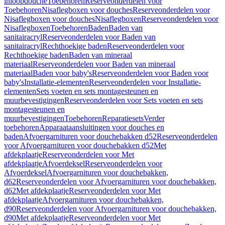
inloopdouche
Toebehoren
Reserveonderdelen voor
Toebehoren
Nisaflegboxen voor douches
Reserveonderdelen voor
Nisaflegboxen voor douches
Nisaflegboxen
Reserveonderdelen voor
Nisaflegboxen
Toebehoren
Baden
Baden van
sanitairacryl
Reserveonderdelen voor Baden van
sanitairacryl
Rechthoekige baden
Reserveonderdelen voor
Rechthoekige baden
Baden van mineraal
materiaal
Reserveonderdelen voor Baden van mineraal
materiaal
Baden voor baby's
Reserveonderdelen voor Baden voor
baby's
Installatie-elementen
Reserveonderdelen voor Installatie-
elementen
Sets voeten en sets montagesteunen en
muurbevestigingen
Reserveonderdelen voor Sets voeten en sets
montagesteunen en
muurbevestigingen
Toebehoren
Reparatiesets
Verder
toebehoren
Apparaataansluitingen voor douches en
baden
Afvoergarnituren voor douchebakken d52
Reserveonderdelen
voor Afvoergarnituren voor douchebakken d52
Met
afdekplaatje
Reserveonderdelen voor Met
afdekplaatje
Afvoerdeksel
Reserveonderdelen voor
Afvoerdeksel
Afvoergarnituren voor douchebakken,
d62
Reserveonderdelen voor Afvoergarnituren voor douchebakken,
d62
Met afdekplaatje
Reserveonderdelen voor Met
afdekplaatje
Afvoergarnituren voor douchebakken,
d90
Reserveonderdelen voor Afvoergarnituren voor douchebakken,
d90
Met afdekplaatje
Reserveonderdelen voor Met