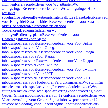
zittingen
Reserveonderdelen voor Wc-zittingen
Wc-
zittingsringen
Reserveonderdelen voor Wc-zittingsringen
Hurk-
wc’s
Met
spoeling
Toebehoren
Bevestigingsmateriaal
Bidets
Hangbidets
Reserveo
voor Hangbidets
Staande bidets
Reserveonderdelen voor Staande
bidets
Toebehoren
Reserveonderdelen voor
Toebehoren
Bedieningsplaten en wc-
sturingen
Bedieningsplaten
Reserveonderdelen voor
Bedieningsplaten
Voor Sigma
inbouwspoelreservoirs
Reserveonderdelen voor Voor Sigma
inbouwspoelreservoirs
Voor Omega
inbouwspoelreservoirs
Reserveonderdelen voor Voor Omega
inbouwspoelreservoirs
Voor Kappa
inbouwspoelreservoirs
Reserveonderdelen voor Voor Kappa
inbouwspoelreservoirs
Voor Twinline
inbouwspoelreservoirs
Reserveonderdelen voor Voor Twinline
inbouwspoelreservoirs
Voor 300T
inbouwspoelreservoirs
Reserveonderdelen voor Voor 300T
inbouwspoelreservoirs
Toebehoren
Verbruiksmateriaal
Wc-sturingen
met elektronische spoelactivering
Reserveonderdelen voor Wc-
sturingen met elektronische spoelactivering
Voor netvoeding, voor
Geberit Sigma inbouwspoelreservoir 12 cm
Reserveonderdelen voor
Voor netvoeding, voor Geberit Sigma inbouwspoelreservoir 12
cm
Voor netvoeding, voor Geberit Sigma inbouwspoelreservoir 8