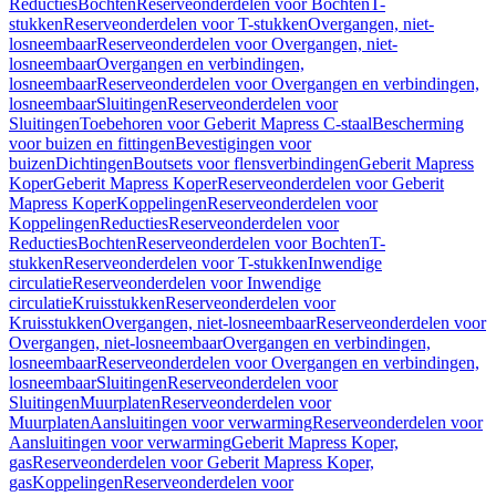
Reducties
Bochten
Reserveonderdelen voor Bochten
T-
stukken
Reserveonderdelen voor T-stukken
Overgangen, niet-
losneembaar
Reserveonderdelen voor Overgangen, niet-
losneembaar
Overgangen en verbindingen,
losneembaar
Reserveonderdelen voor Overgangen en verbindingen,
losneembaar
Sluitingen
Reserveonderdelen voor
Sluitingen
Toebehoren voor Geberit Mapress C-staal
Bescherming
voor buizen en fittingen
Bevestigingen voor
buizen
Dichtingen
Boutsets voor flensverbindingen
Geberit Mapress
Koper
Geberit Mapress Koper
Reserveonderdelen voor Geberit
Mapress Koper
Koppelingen
Reserveonderdelen voor
Koppelingen
Reducties
Reserveonderdelen voor
Reducties
Bochten
Reserveonderdelen voor Bochten
T-
stukken
Reserveonderdelen voor T-stukken
Inwendige
circulatie
Reserveonderdelen voor Inwendige
circulatie
Kruisstukken
Reserveonderdelen voor
Kruisstukken
Overgangen, niet-losneembaar
Reserveonderdelen voor
Overgangen, niet-losneembaar
Overgangen en verbindingen,
losneembaar
Reserveonderdelen voor Overgangen en verbindingen,
losneembaar
Sluitingen
Reserveonderdelen voor
Sluitingen
Muurplaten
Reserveonderdelen voor
Muurplaten
Aansluitingen voor verwarming
Reserveonderdelen voor
Aansluitingen voor verwarming
Geberit Mapress Koper,
gas
Reserveonderdelen voor Geberit Mapress Koper,
gas
Koppelingen
Reserveonderdelen voor