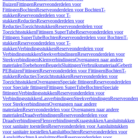
Buizen
Fittingen
Reserveonderdelen voor
Fittingen
Bochten
Reserveonderdelen voor Bochten
T-
stukken
Reserveonderdelen voor T-
stukken
Reducties
Reserveonderdelen voor
Reducties
Toezichtsstukken
Reserveonderdelen voor
Toezichtsstukken
Fittingen SuperTube
Reserveonderdelen voor
Fittingen SuperTube
Bochten
Reserveonderdelen voor Bochten
T-
stukken
Reserveonderdelen voor T-
stukken
Verbindingsstukken
Reserveonderdelen voor
Verbindingsstukken
Steekverbindingen
Reserveonderdelen voor
Steekverbindingen
Klemverbindingen
Overgangen naar andere
materialen
Toebehoren
Beugels
Sluitingen
Verbruiksmateriaal
Geberit
PE
Buizen
Fittingen
Reserveonderdelen voor Fittingen
Bochten
T-
stukken
Reducties
Toezichtsstukken
Reserveonderdelen voor
Toezichtsstukken
Overgangen
Speciale fittingen
Reserveonderdelen
voor Speciale fittingen
Fittingen SuperTube
Bochten
Speciale
fittingen
Verbindingsstukken
Reserveonderdelen voor
Verbindingsstukken
Lasverbindingen
Steekverbindingen
Reserveonder
voor Steekverbindingen
Overgangen naar andere
materialen
Reserveonderdelen voor Overgangen naar andere
materialen
Draadverbindingen
Reserveonderdelen voor
Draadverbindingen
Flensverbindingen
Kraagstukken
Aansluitstukken
voor sanitaire toestellen
Reserveonderdelen voor Aansluitstukken
voor sanitaire toestellen
Aansluitbochten
Reserveonderdelen voor
Aansluitbochten
Aansluitmoffen
Reserveonderdelen voor