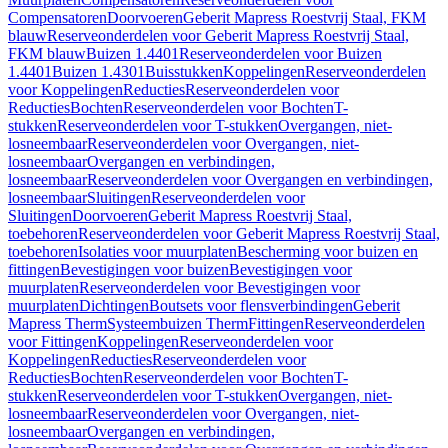
Compensatoren
Doorvoeren
Geberit Mapress Roestvrij Staal, FKM
blauw
Reserveonderdelen voor Geberit Mapress Roestvrij Staal,
FKM blauw
Buizen 1.4401
Reserveonderdelen voor Buizen
1.4401
Buizen 1.4301
Buisstukken
Koppelingen
Reserveonderdelen
voor Koppelingen
Reducties
Reserveonderdelen voor
Reducties
Bochten
Reserveonderdelen voor Bochten
T-
stukken
Reserveonderdelen voor T-stukken
Overgangen, niet-
losneembaar
Reserveonderdelen voor Overgangen, niet-
losneembaar
Overgangen en verbindingen,
losneembaar
Reserveonderdelen voor Overgangen en verbindingen,
losneembaar
Sluitingen
Reserveonderdelen voor
Sluitingen
Doorvoeren
Geberit Mapress Roestvrij Staal,
toebehoren
Reserveonderdelen voor Geberit Mapress Roestvrij Staal,
toebehoren
Isolaties voor muurplaten
Bescherming voor buizen en
fittingen
Bevestigingen voor buizen
Bevestigingen voor
muurplaten
Reserveonderdelen voor Bevestigingen voor
muurplaten
Dichtingen
Boutsets voor flensverbindingen
Geberit
Mapress Therm
Systeembuizen Therm
Fittingen
Reserveonderdelen
voor Fittingen
Koppelingen
Reserveonderdelen voor
Koppelingen
Reducties
Reserveonderdelen voor
Reducties
Bochten
Reserveonderdelen voor Bochten
T-
stukken
Reserveonderdelen voor T-stukken
Overgangen, niet-
losneembaar
Reserveonderdelen voor Overgangen, niet-
losneembaar
Overgangen en verbindingen,