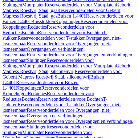
Sluitingen
Muurplaten
Reserveonderdelen voor Muurplaten
Geberit
Mapress Roestvrij Staal, gas
Reserveonderdelen voor Geberit
Mapress Roestvrij Staal, gas
Buizen 1.4401
Reserveonderdelen voor
Buizen 1.4401
Buisstukken
Koppelingen
Reserveonderdelen voor
Koppelingen
Reducties
Reserveonderdelen voor
Reducties
Bochten
Reserveonderdelen voor Bochten
T-
stukken
Reserveonderdelen voor T-stukken
Overgangen, niet-
losneembaar
Reserveonderdelen voor Overgangen, niet-
losneembaar
Overgangen en verbindingen,
losneembaar
Reserveonderdelen voor Overgangen en verbindingen,
losneembaar
Sluitingen
Reserveonderdelen voor
Sluitingen
Muurplaten
Reserveonderdelen voor Muurplaten
Geberit
Mapress Roestvrij Staal, siliconenvrij
Reserveonderdelen voor
Geberit Mapress Roestvrij Staal, siliconenvrij
Buizen
1.4401
Reserveonderdelen voor Buizen
1.4401
Koppelingen
Reserveonderdelen voor
Koppelingen
Reducties
Reserveonderdelen voor
Reducties
Bochten
Reserveonderdelen voor Bochten
T-
stukken
Reserveonderdelen voor T-stukken
Overgangen, niet-
losneembaar
Reserveonderdelen voor Overgangen, niet-
losneembaar
Overgangen en verbindingen,
losneembaar
Reserveonderdelen voor Overgangen en verbindingen,
losneembaar
Sluitingen
Reserveonderdelen voor
Sluitingen
Muurplaten
Reserveonderdelen voor
Muurplaten
Compensatoren
Reserveonderdelen voor