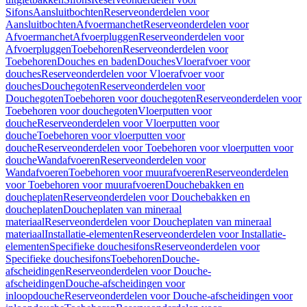
Sifons
Aansluitbochten
Reserveonderdelen voor
Aansluitbochten
Afvoermanchet
Reserveonderdelen voor
Afvoermanchet
Afvoerpluggen
Reserveonderdelen voor
Afvoerpluggen
Toebehoren
Reserveonderdelen voor
Toebehoren
Douches en baden
Douches
Vloerafvoer voor
douches
Reserveonderdelen voor Vloerafvoer voor
douches
Douchegoten
Reserveonderdelen voor
Douchegoten
Toebehoren voor douchegoten
Reserveonderdelen voor
Toebehoren voor douchegoten
Vloerputten voor
douche
Reserveonderdelen voor Vloerputten voor
douche
Toebehoren voor vloerputten voor
douche
Reserveonderdelen voor Toebehoren voor vloerputten voor
douche
Wandafvoeren
Reserveonderdelen voor
Wandafvoeren
Toebehoren voor muurafvoeren
Reserveonderdelen
voor Toebehoren voor muurafvoeren
Douchebakken en
doucheplaten
Reserveonderdelen voor Douchebakken en
doucheplaten
Doucheplaten van mineraal
materiaal
Reserveonderdelen voor Doucheplaten van mineraal
materiaal
Installatie-elementen
Reserveonderdelen voor Installatie-
elementen
Specifieke douchesifons
Reserveonderdelen voor
Specifieke douchesifons
Toebehoren
Douche-
afscheidingen
Reserveonderdelen voor Douche-
afscheidingen
Douche-afscheidingen voor
inloopdouche
Reserveonderdelen voor Douche-afscheidingen voor