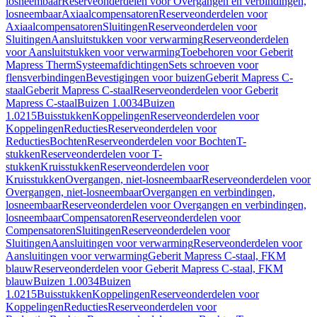
losneembaar
Reserveonderdelen voor Overgangen en verbindingen,
losneembaar
Axiaalcompensatoren
Reserveonderdelen voor
Axiaalcompensatoren
Sluitingen
Reserveonderdelen voor
Sluitingen
Aansluitstukken voor verwarming
Reserveonderdelen
voor Aansluitstukken voor verwarming
Toebehoren voor Geberit
Mapress Therm
Systeemafdichtingen
Sets schroeven voor
flensverbindingen
Bevestigingen voor buizen
Geberit Mapress C-
staal
Geberit Mapress C-staal
Reserveonderdelen voor Geberit
Mapress C-staal
Buizen 1.0034
Buizen
1.0215
Buisstukken
Koppelingen
Reserveonderdelen voor
Koppelingen
Reducties
Reserveonderdelen voor
Reducties
Bochten
Reserveonderdelen voor Bochten
T-
stukken
Reserveonderdelen voor T-
stukken
Kruisstukken
Reserveonderdelen voor
Kruisstukken
Overgangen, niet-losneembaar
Reserveonderdelen voor
Overgangen, niet-losneembaar
Overgangen en verbindingen,
losneembaar
Reserveonderdelen voor Overgangen en verbindingen,
losneembaar
Compensatoren
Reserveonderdelen voor
Compensatoren
Sluitingen
Reserveonderdelen voor
Sluitingen
Aansluitingen voor verwarming
Reserveonderdelen voor
Aansluitingen voor verwarming
Geberit Mapress C-staal, FKM
blauw
Reserveonderdelen voor Geberit Mapress C-staal, FKM
blauw
Buizen 1.0034
Buizen
1.0215
Buisstukken
Koppelingen
Reserveonderdelen voor
Koppelingen
Reducties
Reserveonderdelen voor