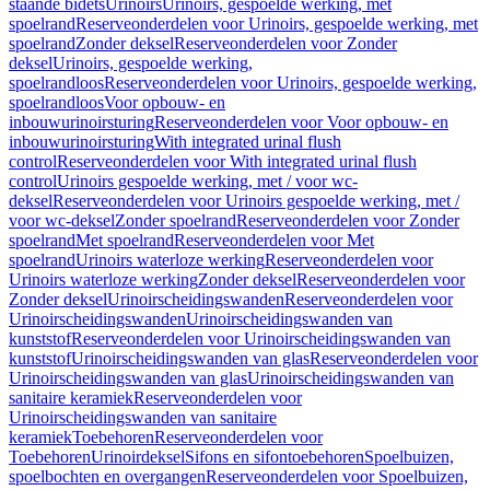
staande bidets
Urinoirs
Urinoirs, gespoelde werking, met
spoelrand
Reserveonderdelen voor Urinoirs, gespoelde werking, met
spoelrand
Zonder deksel
Reserveonderdelen voor Zonder
deksel
Urinoirs, gespoelde werking,
spoelrandloos
Reserveonderdelen voor Urinoirs, gespoelde werking,
spoelrandloos
Voor opbouw- en
inbouwurinoirsturing
Reserveonderdelen voor Voor opbouw- en
inbouwurinoirsturing
With integrated urinal flush
control
Reserveonderdelen voor With integrated urinal flush
control
Urinoirs gespoelde werking, met / voor wc-
deksel
Reserveonderdelen voor Urinoirs gespoelde werking, met /
voor wc-deksel
Zonder spoelrand
Reserveonderdelen voor Zonder
spoelrand
Met spoelrand
Reserveonderdelen voor Met
spoelrand
Urinoirs waterloze werking
Reserveonderdelen voor
Urinoirs waterloze werking
Zonder deksel
Reserveonderdelen voor
Zonder deksel
Urinoirscheidingswanden
Reserveonderdelen voor
Urinoirscheidingswanden
Urinoirscheidingswanden van
kunststof
Reserveonderdelen voor Urinoirscheidingswanden van
kunststof
Urinoirscheidingswanden van glas
Reserveonderdelen voor
Urinoirscheidingswanden van glas
Urinoirscheidingswanden van
sanitaire keramiek
Reserveonderdelen voor
Urinoirscheidingswanden van sanitaire
keramiek
Toebehoren
Reserveonderdelen voor
Toebehoren
Urinoirdeksel
Sifons en sifontoebehoren
Spoelbuizen,
spoelbochten en overgangen
Reserveonderdelen voor Spoelbuizen,