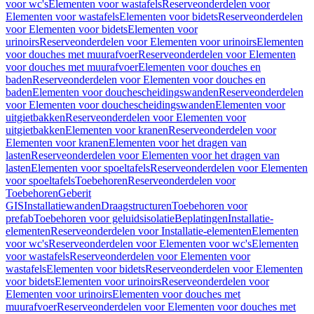
voor wc's
Elementen voor wastafels
Reserveonderdelen voor
Elementen voor wastafels
Elementen voor bidets
Reserveonderdelen
voor Elementen voor bidets
Elementen voor
urinoirs
Reserveonderdelen voor Elementen voor urinoirs
Elementen
voor douches met muurafvoer
Reserveonderdelen voor Elementen
voor douches met muurafvoer
Elementen voor douches en
baden
Reserveonderdelen voor Elementen voor douches en
baden
Elementen voor douchescheidingswanden
Reserveonderdelen
voor Elementen voor douchescheidingswanden
Elementen voor
uitgietbakken
Reserveonderdelen voor Elementen voor
uitgietbakken
Elementen voor kranen
Reserveonderdelen voor
Elementen voor kranen
Elementen voor het dragen van
lasten
Reserveonderdelen voor Elementen voor het dragen van
lasten
Elementen voor spoeltafels
Reserveonderdelen voor Elementen
voor spoeltafels
Toebehoren
Reserveonderdelen voor
Toebehoren
Geberit
GIS
Installatiewanden
Draagstructuren
Toebehoren voor
prefab
Toebehoren voor geluidsisolatie
Beplatingen
Installatie-
elementen
Reserveonderdelen voor Installatie-elementen
Elementen
voor wc's
Reserveonderdelen voor Elementen voor wc's
Elementen
voor wastafels
Reserveonderdelen voor Elementen voor
wastafels
Elementen voor bidets
Reserveonderdelen voor Elementen
voor bidets
Elementen voor urinoirs
Reserveonderdelen voor
Elementen voor urinoirs
Elementen voor douches met
muurafvoer
Reserveonderdelen voor Elementen voor douches met