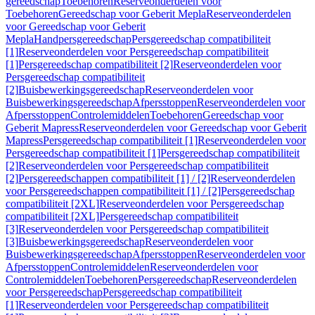
gereedschap
Toebehoren
Reserveonderdelen voor
Toebehoren
Gereedschap voor Geberit Mepla
Reserveonderdelen
voor Gereedschap voor Geberit
Mepla
Handpersgereedschap
Persgereedschap compatibiliteit
[1]
Reserveonderdelen voor Persgereedschap compatibiliteit
[1]
Persgereedschap compatibiliteit [2]
Reserveonderdelen voor
Persgereedschap compatibiliteit
[2]
Buisbewerkingsgereedschap
Reserveonderdelen voor
Buisbewerkingsgereedschap
Afpersstoppen
Reserveonderdelen voor
Afpersstoppen
Controlemiddelen
Toebehoren
Gereedschap voor
Geberit Mapress
Reserveonderdelen voor Gereedschap voor Geberit
Mapress
Persgereedschap compatibiliteit [1]
Reserveonderdelen voor
Persgereedschap compatibiliteit [1]
Persgereedschap compatibiliteit
[2]
Reserveonderdelen voor Persgereedschap compatibiliteit
[2]
Persgereedschappen compatibiliteit [1] / [2]
Reserveonderdelen
voor Persgereedschappen compatibiliteit [1] / [2]
Persgereedschap
compatibiliteit [2XL]
Reserveonderdelen voor Persgereedschap
compatibiliteit [2XL]
Persgereedschap compatibiliteit
[3]
Reserveonderdelen voor Persgereedschap compatibiliteit
[3]
Buisbewerkingsgereedschap
Reserveonderdelen voor
Buisbewerkingsgereedschap
Afpersstoppen
Reserveonderdelen voor
Afpersstoppen
Controlemiddelen
Reserveonderdelen voor
Controlemiddelen
Toebehoren
Persgereedschap
Reserveonderdelen
voor Persgereedschap
Persgereedschap compatibiliteit
[1]
Reserveonderdelen voor Persgereedschap compatibiliteit