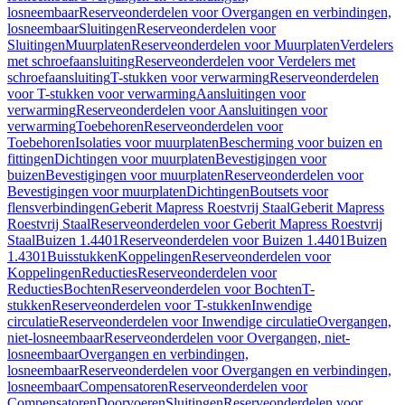
losneembaar
Reserveonderdelen voor Overgangen en verbindingen,
losneembaar
Sluitingen
Reserveonderdelen voor
Sluitingen
Muurplaten
Reserveonderdelen voor Muurplaten
Verdelers
met schroefaansluiting
Reserveonderdelen voor Verdelers met
schroefaansluiting
T-stukken voor verwarming
Reserveonderdelen
voor T-stukken voor verwarming
Aansluitingen voor
verwarming
Reserveonderdelen voor Aansluitingen voor
verwarming
Toebehoren
Reserveonderdelen voor
Toebehoren
Isolaties voor muurplaten
Bescherming voor buizen en
fittingen
Dichtingen voor muurplaten
Bevestigingen voor
buizen
Bevestigingen voor muurplaten
Reserveonderdelen voor
Bevestigingen voor muurplaten
Dichtingen
Boutsets voor
flensverbindingen
Geberit Mapress Roestvrij Staal
Geberit Mapress
Roestvrij Staal
Reserveonderdelen voor Geberit Mapress Roestvrij
Staal
Buizen 1.4401
Reserveonderdelen voor Buizen 1.4401
Buizen
1.4301
Buisstukken
Koppelingen
Reserveonderdelen voor
Koppelingen
Reducties
Reserveonderdelen voor
Reducties
Bochten
Reserveonderdelen voor Bochten
T-
stukken
Reserveonderdelen voor T-stukken
Inwendige
circulatie
Reserveonderdelen voor Inwendige circulatie
Overgangen,
niet-losneembaar
Reserveonderdelen voor Overgangen, niet-
losneembaar
Overgangen en verbindingen,
losneembaar
Reserveonderdelen voor Overgangen en verbindingen,
losneembaar
Compensatoren
Reserveonderdelen voor
Compensatoren
Doorvoeren
Sluitingen
Reserveonderdelen voor