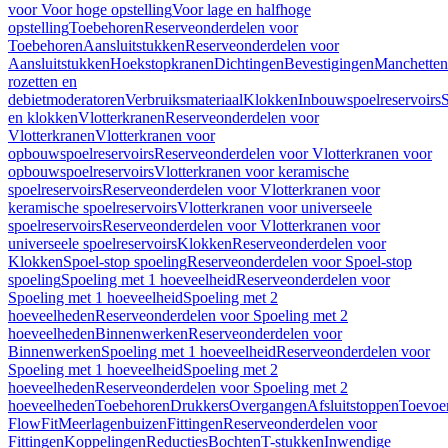
voor Voor hoge opstelling
Voor lage en halfhoge
opstelling
Toebehoren
Reserveonderdelen voor
Toebehoren
Aansluitstukken
Reserveonderdelen voor
Aansluitstukken
Hoekstopkranen
Dichtingen
Bevestigingen
Manchetten
rozetten en
debietmoderatoren
Verbruiksmateriaal
Klokken
Inbouwspoelreservoirs
en klokken
Vlotterkranen
Reserveonderdelen voor
Vlotterkranen
Vlotterkranen voor
opbouwspoelreservoirs
Reserveonderdelen voor Vlotterkranen voor
opbouwspoelreservoirs
Vlotterkranen voor keramische
spoelreservoirs
Reserveonderdelen voor Vlotterkranen voor
keramische spoelreservoirs
Vlotterkranen voor universeele
spoelreservoirs
Reserveonderdelen voor Vlotterkranen voor
universeele spoelreservoirs
Klokken
Reserveonderdelen voor
Klokken
Spoel-stop spoeling
Reserveonderdelen voor Spoel-stop
spoeling
Spoeling met 1 hoeveelheid
Reserveonderdelen voor
Spoeling met 1 hoeveelheid
Spoeling met 2
hoeveelheden
Reserveonderdelen voor Spoeling met 2
hoeveelheden
Binnenwerken
Reserveonderdelen voor
Binnenwerken
Spoeling met 1 hoeveelheid
Reserveonderdelen voor
Spoeling met 1 hoeveelheid
Spoeling met 2
hoeveelheden
Reserveonderdelen voor Spoeling met 2
hoeveelheden
Toebehoren
Drukkers
Overgangen
Afsluitstoppen
Toevoe
FlowFit
Meerlagenbuizen
Fittingen
Reserveonderdelen voor
Fittingen
Koppelingen
Reducties
Bochten
T-stukken
Inwendige