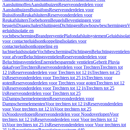
Aansluitmoffen
Aansluitbuizen
Reserveonderdelen voor
Aansluitbuizen
Buissifons
Reserveonderdelen voor
Buissifons
Reukafsluiters
Reserveonderdelen voor
Reukafsluiters
Toebehoren
Beugels
Bevestigingen voor
beugels
Draagschalen
Sluitingen
Dichtingen
Ruwbouwbeschermingen
V
geluidsisolatie en
vochtbescherming
Brandpreventie
Plafondafsluitsystemen
Geluidsisolat
voor contactgeluidsontkoppeling
Isolaties voor
contactgeluidsontkoppeling en
luchtgeluidsisolatie
Vochtbescherming
Dichtingen
Beluchtingsventielen
voor afvoer
Beluchtingsventielen
Reserveonderdelen voor
Beluchtingsventielen
Energiebesparende ventielen
Geberit Pluvia
dakafvoer
Trechters
Reserveonderdelen voor Trechters
Trechters tot
12 l/s
Reserveonderdelen voor Trechters tot 12 l/s
Trechters tot 25
l/s
Reserveonderdelen voor Trechters tot 25 l/s
Trechters voor
goten
Reserveonderdelen voor Trechters voor goten
Trechters tot 12
l/s
Reserveonderdelen voor Trechters tot 12 l/s
Trechters tot 25
l/s
Reserveonderdelen voor Trechters tot 25
l/s
Dampschermelementen
Reserveonderdelen voor
Dampschermelementen
Voor trechters tot 12 l/s
Reserveonderdelen
voor Voor trechters tot 12 l/s
Voor trechters tot 25
l/s
Noodoverlopen
Reserveonderdelen voor Noodoverlopen
Voor
trechters tot 12 l/s
Reserveonderdelen voor Voor trechters tot 12
l/s
Voor trechters tot 25 l/s
Reserveonderdelen voor Voor trechters tot
25 l/s
Bevestigingen
Bevestigingssysteem d40–