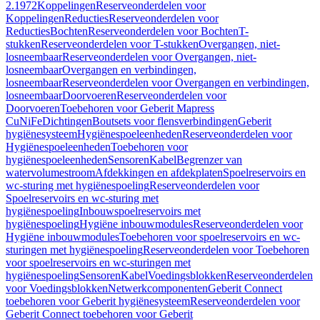
2.1972
Koppelingen
Reserveonderdelen voor
Koppelingen
Reducties
Reserveonderdelen voor
Reducties
Bochten
Reserveonderdelen voor Bochten
T-
stukken
Reserveonderdelen voor T-stukken
Overgangen, niet-
losneembaar
Reserveonderdelen voor Overgangen, niet-
losneembaar
Overgangen en verbindingen,
losneembaar
Reserveonderdelen voor Overgangen en verbindingen,
losneembaar
Doorvoeren
Reserveonderdelen voor
Doorvoeren
Toebehoren voor Geberit Mapress
CuNiFe
Dichtingen
Boutsets voor flensverbindingen
Geberit
hygiënesysteem
Hygiënespoeleenheden
Reserveonderdelen voor
Hygiënespoeleenheden
Toebehoren voor
hygiënespoeleenheden
Sensoren
Kabel
Begrenzer van
watervolumestroom
Afdekkingen en afdekplaten
Spoelreservoirs en
wc-sturing met hygiënespoeling
Reserveonderdelen voor
Spoelreservoirs en wc-sturing met
hygiënespoeling
Inbouwspoelreservoirs met
hygiënespoeling
Hygiëne inbouwmodules
Reserveonderdelen voor
Hygiëne inbouwmodules
Toebehoren voor spoelreservoirs en wc-
sturingen met hygiënespoeling
Reserveonderdelen voor Toebehoren
voor spoelreservoirs en wc-sturingen met
hygiënespoeling
Sensoren
Kabel
Voedingsblokken
Reserveonderdelen
voor Voedingsblokken
Netwerkcomponenten
Geberit Connect
toebehoren voor Geberit hygiënesysteem
Reserveonderdelen voor
Geberit Connect toebehoren voor Geberit