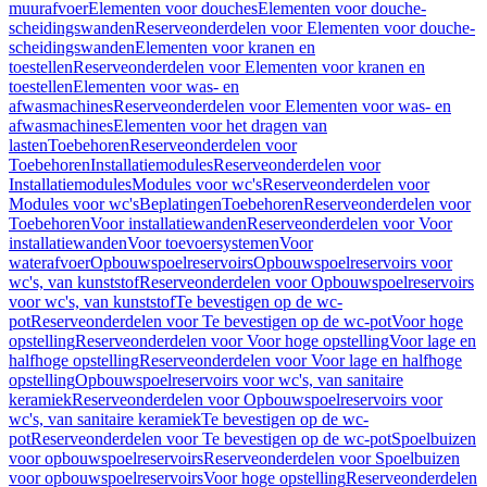
muurafvoer
Elementen voor douches
Elementen voor douche-
scheidingswanden
Reserveonderdelen voor Elementen voor douche-
scheidingswanden
Elementen voor kranen en
toestellen
Reserveonderdelen voor Elementen voor kranen en
toestellen
Elementen voor was- en
afwasmachines
Reserveonderdelen voor Elementen voor was- en
afwasmachines
Elementen voor het dragen van
lasten
Toebehoren
Reserveonderdelen voor
Toebehoren
Installatiemodules
Reserveonderdelen voor
Installatiemodules
Modules voor wc's
Reserveonderdelen voor
Modules voor wc's
Beplatingen
Toebehoren
Reserveonderdelen voor
Toebehoren
Voor installatiewanden
Reserveonderdelen voor Voor
installatiewanden
Voor toevoersystemen
Voor
waterafvoer
Opbouwspoelreservoirs
Opbouwspoelreservoirs voor
wc's, van kunststof
Reserveonderdelen voor Opbouwspoelreservoirs
voor wc's, van kunststof
Te bevestigen op de wc-
pot
Reserveonderdelen voor Te bevestigen op de wc-pot
Voor hoge
opstelling
Reserveonderdelen voor Voor hoge opstelling
Voor lage en
halfhoge opstelling
Reserveonderdelen voor Voor lage en halfhoge
opstelling
Opbouwspoelreservoirs voor wc's, van sanitaire
keramiek
Reserveonderdelen voor Opbouwspoelreservoirs voor
wc's, van sanitaire keramiek
Te bevestigen op de wc-
pot
Reserveonderdelen voor Te bevestigen op de wc-pot
Spoelbuizen
voor opbouwspoelreservoirs
Reserveonderdelen voor Spoelbuizen
voor opbouwspoelreservoirs
Voor hoge opstelling
Reserveonderdelen