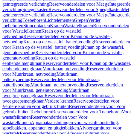
geïntegreerde verlichting
Reserveonderdelen voor Met geïntegreerde
verlichting
Spiegelkasten
Reserveonderdelen voor Spiegelkasten
Met
geïntegreerde verlichting
Reserveonderdelen voor Met geïntegreerde
verlichting
Toebehoren
Lichtelementen
Grepen
Verder
toebehoren
Stopcontacten
Kranen
Wastafelkranen
Reserveonderdelen
voor Wastafelkranen
Kraan op de wastafel,
netvoeding
Reserveonderdelen voor Kraan op de wastafel,
netvoeding
Kraan op de wastafel, batterijvoeding
Reserveonderdelen
voor Kraan op de wastafel, batterijvoeding
Kraan op de wastafel,
generatorvoeding
Reserveonderdelen voor Kraan op de wastafel,
generatorvoeding
Kraan op de wastafel,
eenhendelmengkraan
Reserveonderdelen voor Kraan op de wastafel,
eenhendelmengkraan
Muurkraan, netvoeding
Reserveonderdelen
voor Muurkraan, netvoeding
Muurkraan,
batterijvoeding
Reserveonderdelen voor Muurkraan,
batterijvoeding
Muurkraan, generatorvoeding
Reserveonderdelen
voor Muurkraan, generatorvoeding
Muurkraan,
tweegreepsmengkraan
Reserveonderdelen voor Muurkraan,
tweegreepsmengkraan
Verdere kranen
Reserveonderdelen voor
Verdere kranen
Voor gebruik buiten
Reserveonderdelen voor Voor
gebruik buiten
Toebehoren
Reserveonderdelen voor Toebehoren
Voor
wastafelkranen
Reserveonderdelen voor Voor
wastafelkranen
Apparaataansluitingen voor wastafelopstelling,
spoelbakken, apparaten en uitgietbakken
Afvoergarnituren voor
wastafels
Reserveonderdelen voor Afvoergarnituren voor