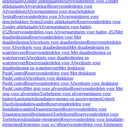
afdekplaatje
Zonder afdekplaatje
Reserveonderdelen voor Zonder
afdekplaatje
Afvoerdeksel
Reserveonderdelen voor
Afvoerdeksel
Afvoergarnituren voor douchebakken
Sestra
Reserveonderdelen voor Afvoergarnituren voor
douchebakken Sestra
Zonder afdekplaatje
Reserveonderdelen voor
Zonder afdekplaatje
Afvoergarnituren voor baden,
d52
Reserveonderdelen voor Afvoergarnituren voor baden, d52
Met
draaibediening
Reserveonderdelen voor Met
draaibediening
Afwerksets voor draaibediening
Reserveonderdelen
voor Afwerksets voor draaibediening
Met draaibediening en
watertoevoer
Reserveonderdelen voor Met draaibediening en
watertoevoer
Afwerksets voor draaibediening en
watertoevoer
Reserveonderdelen voor Afwerksets voor
draaibediening en watertoevoer
Met drukknop
PushControl
Reserveonderdelen voor Met drukknop
PushControl
Afwerksets voor drukknop
PushControl
Reserveonderdelen voor Afwerksets voor drukknop
PushControl
Met stop voor afvoerplug
Reserveonderdelen voor Met
stop voor afvoerplug
Toebehoren voor afvoergarnituren voor
baden
Aansluitsets
Installatiesystemen en spoelsystemen
Geberit
Duofix
Installatiewanden
Reserveonderdelen voor
Installatiewanden
Draagstructuren
Reserveonderdelen voor
Draagstructuren
Beplatingen
Toebehoren
Reserveonderdelen voor
Toebehoren
Installatie-elementen
Reserveonderdelen voor Installatie-
elementen
Elementen voor wc's
Reserveonderdelen voor Elementen