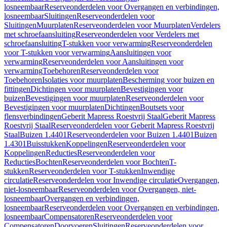
losneembaar
Reserveonderdelen voor Overgangen en verbindingen,
losneembaar
Sluitingen
Reserveonderdelen voor
Sluitingen
Muurplaten
Reserveonderdelen voor Muurplaten
Verdelers
met schroefaansluiting
Reserveonderdelen voor Verdelers met
schroefaansluiting
T-stukken voor verwarming
Reserveonderdelen
voor T-stukken voor verwarming
Aansluitingen voor
verwarming
Reserveonderdelen voor Aansluitingen voor
verwarming
Toebehoren
Reserveonderdelen voor
Toebehoren
Isolaties voor muurplaten
Bescherming voor buizen en
fittingen
Dichtingen voor muurplaten
Bevestigingen voor
buizen
Bevestigingen voor muurplaten
Reserveonderdelen voor
Bevestigingen voor muurplaten
Dichtingen
Boutsets voor
flensverbindingen
Geberit Mapress Roestvrij Staal
Geberit Mapress
Roestvrij Staal
Reserveonderdelen voor Geberit Mapress Roestvrij
Staal
Buizen 1.4401
Reserveonderdelen voor Buizen 1.4401
Buizen
1.4301
Buisstukken
Koppelingen
Reserveonderdelen voor
Koppelingen
Reducties
Reserveonderdelen voor
Reducties
Bochten
Reserveonderdelen voor Bochten
T-
stukken
Reserveonderdelen voor T-stukken
Inwendige
circulatie
Reserveonderdelen voor Inwendige circulatie
Overgangen,
niet-losneembaar
Reserveonderdelen voor Overgangen, niet-
losneembaar
Overgangen en verbindingen,
losneembaar
Reserveonderdelen voor Overgangen en verbindingen,
losneembaar
Compensatoren
Reserveonderdelen voor
Compensatoren
Doorvoeren
Sluitingen
Reserveonderdelen voor