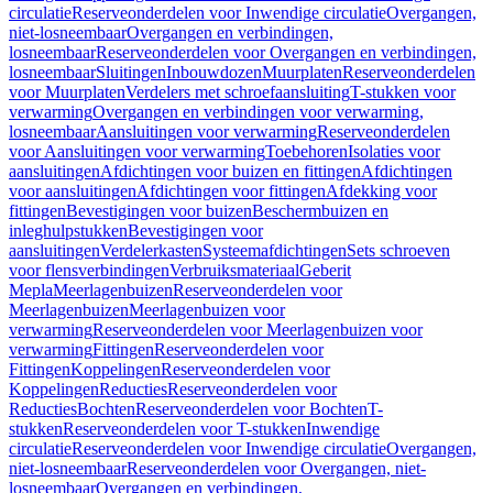
circulatie
Reserveonderdelen voor Inwendige circulatie
Overgangen,
niet-losneembaar
Overgangen en verbindingen,
losneembaar
Reserveonderdelen voor Overgangen en verbindingen,
losneembaar
Sluitingen
Inbouwdozen
Muurplaten
Reserveonderdelen
voor Muurplaten
Verdelers met schroefaansluiting
T-stukken voor
verwarming
Overgangen en verbindingen voor verwarming,
losneembaar
Aansluitingen voor verwarming
Reserveonderdelen
voor Aansluitingen voor verwarming
Toebehoren
Isolaties voor
aansluitingen
Afdichtingen voor buizen en fittingen
Afdichtingen
voor aansluitingen
Afdichtingen voor fittingen
Afdekking voor
fittingen
Bevestigingen voor buizen
Beschermbuizen en
inleghulpstukken
Bevestigingen voor
aansluitingen
Verdelerkasten
Systeemafdichtingen
Sets schroeven
voor flensverbindingen
Verbruiksmateriaal
Geberit
Mepla
Meerlagenbuizen
Reserveonderdelen voor
Meerlagenbuizen
Meerlagenbuizen voor
verwarming
Reserveonderdelen voor Meerlagenbuizen voor
verwarming
Fittingen
Reserveonderdelen voor
Fittingen
Koppelingen
Reserveonderdelen voor
Koppelingen
Reducties
Reserveonderdelen voor
Reducties
Bochten
Reserveonderdelen voor Bochten
T-
stukken
Reserveonderdelen voor T-stukken
Inwendige
circulatie
Reserveonderdelen voor Inwendige circulatie
Overgangen,
niet-losneembaar
Reserveonderdelen voor Overgangen, niet-
losneembaar
Overgangen en verbindingen,