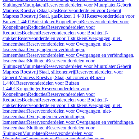
Sluitingen
Muurplaten
Reserveonderdelen voor Muurplaten
Geberit
Mapress Roestvrij Staal, gas
Reserveonderdelen voor Geberit
Mapress Roestvrij Staal, gas
Buizen 1.4401
Reserveonderdelen voor
Buizen 1.4401
Buisstukken
Koppelingen
Reserveonderdelen voor
Koppelingen
Reducties
Reserveonderdelen voor
Reducties
Bochten
Reserveonderdelen voor Bochten
T-
stukken
Reserveonderdelen voor T-stukken
Overgangen, niet-
losneembaar
Reserveonderdelen voor Overgangen, niet-
losneembaar
Overgangen en verbindingen,
losneembaar
Reserveonderdelen voor Overgangen en verbindingen,
losneembaar
Sluitingen
Reserveonderdelen voor
Sluitingen
Muurplaten
Reserveonderdelen voor Muurplaten
Geberit
Mapress Roestvrij Staal, siliconenvrij
Reserveonderdelen voor
Geberit Mapress Roestvrij Staal, siliconenvrij
Buizen
1.4401
Reserveonderdelen voor Buizen
1.4401
Koppelingen
Reserveonderdelen voor
Koppelingen
Reducties
Reserveonderdelen voor
Reducties
Bochten
Reserveonderdelen voor Bochten
T-
stukken
Reserveonderdelen voor T-stukken
Overgangen, niet-
losneembaar
Reserveonderdelen voor Overgangen, niet-
losneembaar
Overgangen en verbindingen,
losneembaar
Reserveonderdelen voor Overgangen en verbindingen,
losneembaar
Sluitingen
Reserveonderdelen voor
Sluitingen
Muurplaten
Reserveonderdelen voor
Muurplaten
Compensatoren
Reserveonderdelen voor