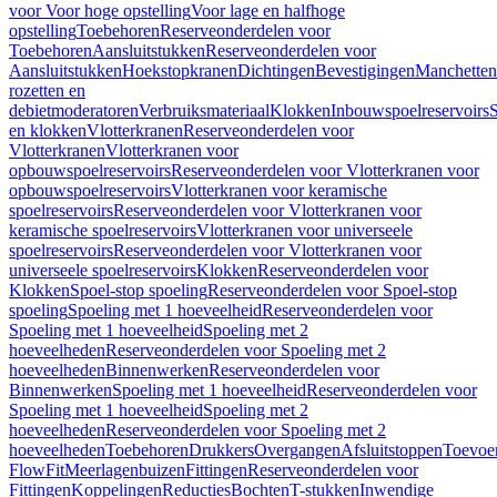
voor Voor hoge opstelling
Voor lage en halfhoge
opstelling
Toebehoren
Reserveonderdelen voor
Toebehoren
Aansluitstukken
Reserveonderdelen voor
Aansluitstukken
Hoekstopkranen
Dichtingen
Bevestigingen
Manchetten
rozetten en
debietmoderatoren
Verbruiksmateriaal
Klokken
Inbouwspoelreservoirs
en klokken
Vlotterkranen
Reserveonderdelen voor
Vlotterkranen
Vlotterkranen voor
opbouwspoelreservoirs
Reserveonderdelen voor Vlotterkranen voor
opbouwspoelreservoirs
Vlotterkranen voor keramische
spoelreservoirs
Reserveonderdelen voor Vlotterkranen voor
keramische spoelreservoirs
Vlotterkranen voor universeele
spoelreservoirs
Reserveonderdelen voor Vlotterkranen voor
universeele spoelreservoirs
Klokken
Reserveonderdelen voor
Klokken
Spoel-stop spoeling
Reserveonderdelen voor Spoel-stop
spoeling
Spoeling met 1 hoeveelheid
Reserveonderdelen voor
Spoeling met 1 hoeveelheid
Spoeling met 2
hoeveelheden
Reserveonderdelen voor Spoeling met 2
hoeveelheden
Binnenwerken
Reserveonderdelen voor
Binnenwerken
Spoeling met 1 hoeveelheid
Reserveonderdelen voor
Spoeling met 1 hoeveelheid
Spoeling met 2
hoeveelheden
Reserveonderdelen voor Spoeling met 2
hoeveelheden
Toebehoren
Drukkers
Overgangen
Afsluitstoppen
Toevoe
FlowFit
Meerlagenbuizen
Fittingen
Reserveonderdelen voor
Fittingen
Koppelingen
Reducties
Bochten
T-stukken
Inwendige