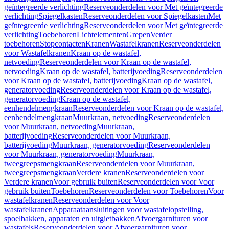
geïntegreerde verlichting
Reserveonderdelen voor Met geïntegreerde
verlichting
Spiegelkasten
Reserveonderdelen voor Spiegelkasten
Met
geïntegreerde verlichting
Reserveonderdelen voor Met geïntegreerde
verlichting
Toebehoren
Lichtelementen
Grepen
Verder
toebehoren
Stopcontacten
Kranen
Wastafelkranen
Reserveonderdelen
voor Wastafelkranen
Kraan op de wastafel,
netvoeding
Reserveonderdelen voor Kraan op de wastafel,
netvoeding
Kraan op de wastafel, batterijvoeding
Reserveonderdelen
voor Kraan op de wastafel, batterijvoeding
Kraan op de wastafel,
generatorvoeding
Reserveonderdelen voor Kraan op de wastafel,
generatorvoeding
Kraan op de wastafel,
eenhendelmengkraan
Reserveonderdelen voor Kraan op de wastafel,
eenhendelmengkraan
Muurkraan, netvoeding
Reserveonderdelen
voor Muurkraan, netvoeding
Muurkraan,
batterijvoeding
Reserveonderdelen voor Muurkraan,
batterijvoeding
Muurkraan, generatorvoeding
Reserveonderdelen
voor Muurkraan, generatorvoeding
Muurkraan,
tweegreepsmengkraan
Reserveonderdelen voor Muurkraan,
tweegreepsmengkraan
Verdere kranen
Reserveonderdelen voor
Verdere kranen
Voor gebruik buiten
Reserveonderdelen voor Voor
gebruik buiten
Toebehoren
Reserveonderdelen voor Toebehoren
Voor
wastafelkranen
Reserveonderdelen voor Voor
wastafelkranen
Apparaataansluitingen voor wastafelopstelling,
spoelbakken, apparaten en uitgietbakken
Afvoergarnituren voor
wastafels
Reserveonderdelen voor Afvoergarnituren voor