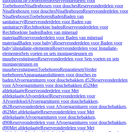
inloopdouche
Toebehoren
Reserveonderdelen voor
Toebehoren
Nisaflegboxen voor douches
Reserveonderdelen voor
Nisaflegboxen voor douches
Nisaflegboxen
Reserveonderdelen voor
Nisaflegboxen
Toebehoren
Baden
Baden van
sanitairacryl
Reserveonderdelen voor Baden van
sanitairacryl
Rechthoekige baden
Reserveonderdelen voor
Rechthoekige baden
Baden van mineraal
materiaal
Reserveonderdelen voor Baden van mineraal
materiaal
Baden voor baby's
Reserveonderdelen voor Baden voor
baby's
Installatie-elementen
Reserveonderdelen voor Installatie-
elementen
Sets voeten en sets montagesteunen en
muurbevestigingen
Reserveonderdelen voor Sets voeten en sets
montagesteunen en
muurbevestigingen
Toebehoren
Reparatiesets
Verder
toebehoren
Apparaataansluitingen voor douches en
baden
Afvoergarnituren voor douchebakken d52
Reserveonderdelen
voor Afvoergarnituren voor douchebakken d52
Met
afdekplaatje
Reserveonderdelen voor Met
afdekplaatje
Afvoerdeksel
Reserveonderdelen voor
Afvoerdeksel
Afvoergarnituren voor douchebakken,
d62
Reserveonderdelen voor Afvoergarnituren voor douchebakken,
d62
Met afdekplaatje
Reserveonderdelen voor Met
afdekplaatje
Afvoergarnituren voor douchebakken,
d90
Reserveonderdelen voor Afvoergarnituren voor douchebakken,
d90
Met afdekplaatje
Reserveonderdelen voor Met