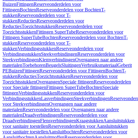
Buizen
Fittingen
Reserveonderdelen voor
Fittingen
Bochten
Reserveonderdelen voor Bochten
T-
stukken
Reserveonderdelen voor T-
stukken
Reducties
Reserveonderdelen voor
Reducties
Toezichtsstukken
Reserveonderdelen voor
Toezichtsstukken
Fittingen SuperTube
Reserveonderdelen voor
Fittingen SuperTube
Bochten
Reserveonderdelen voor Bochten
T-
stukken
Reserveonderdelen voor T-
stukken
Verbindingsstukken
Reserveonderdelen voor
Verbindingsstukken
Steekverbindingen
Reserveonderdelen voor
Steekverbindingen
Klemverbindingen
Overgangen naar andere
materialen
Toebehoren
Beugels
Sluitingen
Verbruiksmateriaal
Geberit
PE
Buizen
Fittingen
Reserveonderdelen voor Fittingen
Bochten
T-
stukken
Reducties
Toezichtsstukken
Reserveonderdelen voor
Toezichtsstukken
Overgangen
Speciale fittingen
Reserveonderdelen
voor Speciale fittingen
Fittingen SuperTube
Bochten
Speciale
fittingen
Verbindingsstukken
Reserveonderdelen voor
Verbindingsstukken
Lasverbindingen
Steekverbindingen
Reserveonder
voor Steekverbindingen
Overgangen naar andere
materialen
Reserveonderdelen voor Overgangen naar andere
materialen
Draadverbindingen
Reserveonderdelen voor
Draadverbindingen
Flensverbindingen
Kraagstukken
Aansluitstukken
voor sanitaire toestellen
Reserveonderdelen voor Aansluitstukken
voor sanitaire toestellen
Aansluitbochten
Reserveonderdelen voor
Aansluitbochten
Aansluitmoffen
Reserveonderdelen voor