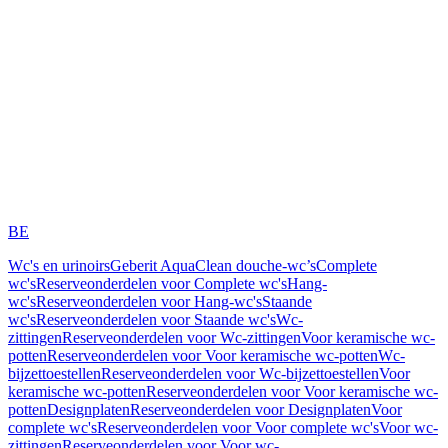
BE
Wc's en urinoirs
Geberit AquaClean douche-wc’s
Complete
wc's
Reserveonderdelen voor Complete wc's
Hang-
wc's
Reserveonderdelen voor Hang-wc's
Staande
wc's
Reserveonderdelen voor Staande wc's
Wc-
zittingen
Reserveonderdelen voor Wc-zittingen
Voor keramische wc-
potten
Reserveonderdelen voor Voor keramische wc-potten
Wc-
bijzettoestellen
Reserveonderdelen voor Wc-bijzettoestellen
Voor
keramische wc-potten
Reserveonderdelen voor Voor keramische wc-
potten
Designplaten
Reserveonderdelen voor Designplaten
Voor
complete wc's
Reserveonderdelen voor Voor complete wc's
Voor wc-
zittingen
Reserveonderdelen voor Voor wc-