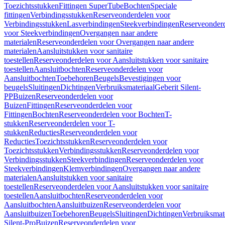
Toezichtsstukken
Fittingen SuperTube
Bochten
Speciale
fittingen
Verbindingsstukken
Reserveonderdelen voor
Verbindingsstukken
Lasverbindingen
Steekverbindingen
Reserveonder
voor Steekverbindingen
Overgangen naar andere
materialen
Reserveonderdelen voor Overgangen naar andere
materialen
Aansluitstukken voor sanitaire
toestellen
Reserveonderdelen voor Aansluitstukken voor sanitaire
toestellen
Aansluitbochten
Reserveonderdelen voor
Aansluitbochten
Toebehoren
Beugels
Bevestigingen voor
beugels
Sluitingen
Dichtingen
Verbruiksmateriaal
Geberit Silent-
PP
Buizen
Reserveonderdelen voor
Buizen
Fittingen
Reserveonderdelen voor
Fittingen
Bochten
Reserveonderdelen voor Bochten
T-
stukken
Reserveonderdelen voor T-
stukken
Reducties
Reserveonderdelen voor
Reducties
Toezichtsstukken
Reserveonderdelen voor
Toezichtsstukken
Verbindingsstukken
Reserveonderdelen voor
Verbindingsstukken
Steekverbindingen
Reserveonderdelen voor
Steekverbindingen
Klemverbindingen
Overgangen naar andere
materialen
Aansluitstukken voor sanitaire
toestellen
Reserveonderdelen voor Aansluitstukken voor sanitaire
toestellen
Aansluitbochten
Reserveonderdelen voor
Aansluitbochten
Aansluitbuizen
Reserveonderdelen voor
Aansluitbuizen
Toebehoren
Beugels
Sluitingen
Dichtingen
Verbruiksmat
Silent-Pro
Buizen
Reserveonderdelen voor