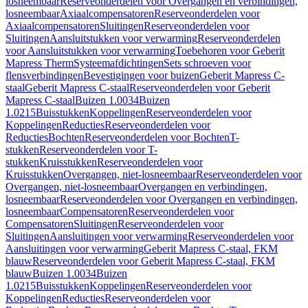
losneembaar
Reserveonderdelen voor Overgangen en verbindingen,
losneembaar
Axiaalcompensatoren
Reserveonderdelen voor
Axiaalcompensatoren
Sluitingen
Reserveonderdelen voor
Sluitingen
Aansluitstukken voor verwarming
Reserveonderdelen
voor Aansluitstukken voor verwarming
Toebehoren voor Geberit
Mapress Therm
Systeemafdichtingen
Sets schroeven voor
flensverbindingen
Bevestigingen voor buizen
Geberit Mapress C-
staal
Geberit Mapress C-staal
Reserveonderdelen voor Geberit
Mapress C-staal
Buizen 1.0034
Buizen
1.0215
Buisstukken
Koppelingen
Reserveonderdelen voor
Koppelingen
Reducties
Reserveonderdelen voor
Reducties
Bochten
Reserveonderdelen voor Bochten
T-
stukken
Reserveonderdelen voor T-
stukken
Kruisstukken
Reserveonderdelen voor
Kruisstukken
Overgangen, niet-losneembaar
Reserveonderdelen voor
Overgangen, niet-losneembaar
Overgangen en verbindingen,
losneembaar
Reserveonderdelen voor Overgangen en verbindingen,
losneembaar
Compensatoren
Reserveonderdelen voor
Compensatoren
Sluitingen
Reserveonderdelen voor
Sluitingen
Aansluitingen voor verwarming
Reserveonderdelen voor
Aansluitingen voor verwarming
Geberit Mapress C-staal, FKM
blauw
Reserveonderdelen voor Geberit Mapress C-staal, FKM
blauw
Buizen 1.0034
Buizen
1.0215
Buisstukken
Koppelingen
Reserveonderdelen voor
Koppelingen
Reducties
Reserveonderdelen voor