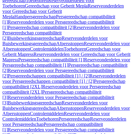
gereedschap
Toebehoren
Reserveonderdelen voor
Toebehoren
Gereedschap voor Geberit Mepla
Reserveonderdelen
voor Gereedschap voor Geberit
Mepla
Handpersgereedschap
Persgereedschap compatibiliteit
[1]
Reserveonderdelen voor Persgereedschap compatibiliteit
[1]
Persgereedschap compatibiliteit [2]
Reserveonderdelen voor
Persgereedschap compatibiliteit
[2]
Buisbewerkingsgereedschap
Reserveonderdelen voor
Buisbewerkingsgereedschap
Afpersstoppen
Reserveonderdelen voor
Afpersstoppen
Controlemiddelen
Toebehoren
Gereedschap voor
Geberit Mapress
Reserveonderdelen voor Gereedschap voor Geberit
Mapress
Persgereedschap compatibiliteit [1]
Reserveonderdelen voor
Persgereedschap compatibiliteit [1]
Persgereedschap compatibiliteit
[2]
Reserveonderdelen voor Persgereedschap compatibiliteit
[2]
Persgereedschappen compatibiliteit [1] / [2]
Reserveonderdelen
voor Persgereedschappen compatibiliteit [1] / [2]
Persgereedschap
compatibiliteit [2XL]
Reserveonderdelen voor Persgereedschap
compatibiliteit [2XL]
Persgereedschap compatibiliteit
[3]
Reserveonderdelen voor Persgereedschap compatibiliteit
[3]
Buisbewerkingsgereedschap
Reserveonderdelen voor
Buisbewerkingsgereedschap
Afpersstoppen
Reserveonderdelen voor
Afpersstoppen
Controlemiddelen
Reserveonderdelen voor
Controlemiddelen
Toebehoren
Persgereedschap
Reserveonderdelen
voor Persgereedschap
Persgereedschap compatibiliteit
[1]
Reserveonderdelen voor Persgereedschap compatibiliteit