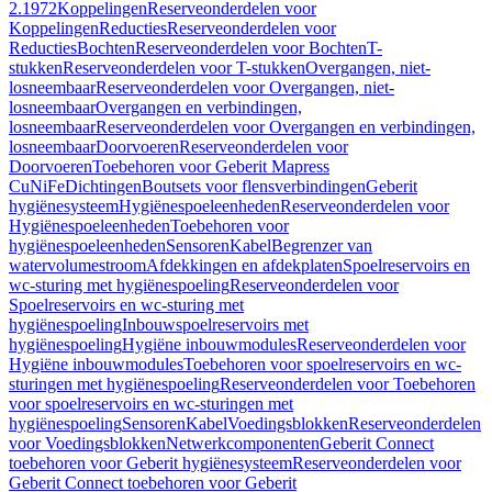
2.1972
Koppelingen
Reserveonderdelen voor
Koppelingen
Reducties
Reserveonderdelen voor
Reducties
Bochten
Reserveonderdelen voor Bochten
T-
stukken
Reserveonderdelen voor T-stukken
Overgangen, niet-
losneembaar
Reserveonderdelen voor Overgangen, niet-
losneembaar
Overgangen en verbindingen,
losneembaar
Reserveonderdelen voor Overgangen en verbindingen,
losneembaar
Doorvoeren
Reserveonderdelen voor
Doorvoeren
Toebehoren voor Geberit Mapress
CuNiFe
Dichtingen
Boutsets voor flensverbindingen
Geberit
hygiënesysteem
Hygiënespoeleenheden
Reserveonderdelen voor
Hygiënespoeleenheden
Toebehoren voor
hygiënespoeleenheden
Sensoren
Kabel
Begrenzer van
watervolumestroom
Afdekkingen en afdekplaten
Spoelreservoirs en
wc-sturing met hygiënespoeling
Reserveonderdelen voor
Spoelreservoirs en wc-sturing met
hygiënespoeling
Inbouwspoelreservoirs met
hygiënespoeling
Hygiëne inbouwmodules
Reserveonderdelen voor
Hygiëne inbouwmodules
Toebehoren voor spoelreservoirs en wc-
sturingen met hygiënespoeling
Reserveonderdelen voor Toebehoren
voor spoelreservoirs en wc-sturingen met
hygiënespoeling
Sensoren
Kabel
Voedingsblokken
Reserveonderdelen
voor Voedingsblokken
Netwerkcomponenten
Geberit Connect
toebehoren voor Geberit hygiënesysteem
Reserveonderdelen voor
Geberit Connect toebehoren voor Geberit