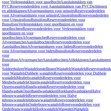
voor Verlengstukken voor spoelbocht
Aansluitstukken van
PVC
Reserveonderdelen voor Aansluitstukken van PVC
Dichtingen
en afdekkappen
Afvoergarnituren voor urinoirs
Reserveonderdelen
voor Afvoergarnituren voor urinoirs
Urinoirsifons
Reserveonderdelen
voor Urinoirsifons
Buissifons
Reserveonderdelen voor
Buissifons
Verlengstukken voor spoelbuizen en voor
spoelbochten
Reserveonderdelen voor Verlengstukken voor
spoelbuizen en voor
spoelbochten
Afvoermanchet
Reserveonderdelen voor
Afvoermanchet
Aansluitbochten
Reserveonderdelen voor
Aansluitbochten
Afvoergarnituren voor bidets
Reserveonderdelen
voor Afvoergarnituren voor bidets
Buissifons
Reserveonderdelen
voor
Buissifons
Afvoermanchet
Aansluitbochten
Afdekkingen
Aansluitingen
voor
Soldeerhulzen
Wastafelopstellingen
Wastafels
Wastafels
Reserveonderde
voor Wastafels
Dubbele wastafels
Reserveonderdelen voor Dubbele
wastafels
Meubelwastafels
Reserveonderdelen voor
Meubelwastafels
Opzetwastafels
Reserveonderdelen voor
Opzetwastafels
Handwasbak
Reserveonderdelen voor
Handwasbak
Opzethandwasbakken
Hoekhandwasbakken
Halve
inbouwwastafels
Reserveonderdelen voor Halve
inbouwwastafels
Inbouwwastafels
Reserveonderdelen voor
Inbouwwastafels
Onderbouwwastafels
Reserveonderdelen voor
Onderbouwwastafels
Hoekwastafels
Wasgoten
Wastafels