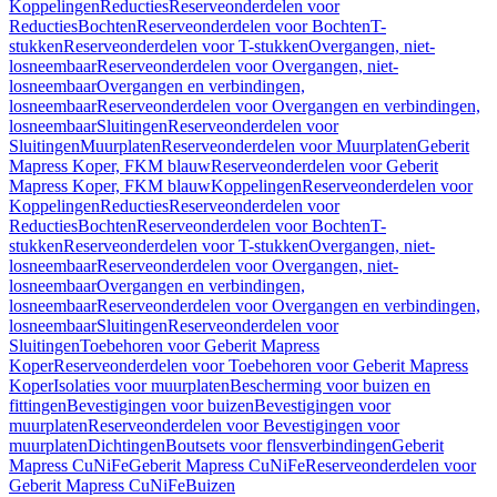
Koppelingen
Reducties
Reserveonderdelen voor
Reducties
Bochten
Reserveonderdelen voor Bochten
T-
stukken
Reserveonderdelen voor T-stukken
Overgangen, niet-
losneembaar
Reserveonderdelen voor Overgangen, niet-
losneembaar
Overgangen en verbindingen,
losneembaar
Reserveonderdelen voor Overgangen en verbindingen,
losneembaar
Sluitingen
Reserveonderdelen voor
Sluitingen
Muurplaten
Reserveonderdelen voor Muurplaten
Geberit
Mapress Koper, FKM blauw
Reserveonderdelen voor Geberit
Mapress Koper, FKM blauw
Koppelingen
Reserveonderdelen voor
Koppelingen
Reducties
Reserveonderdelen voor
Reducties
Bochten
Reserveonderdelen voor Bochten
T-
stukken
Reserveonderdelen voor T-stukken
Overgangen, niet-
losneembaar
Reserveonderdelen voor Overgangen, niet-
losneembaar
Overgangen en verbindingen,
losneembaar
Reserveonderdelen voor Overgangen en verbindingen,
losneembaar
Sluitingen
Reserveonderdelen voor
Sluitingen
Toebehoren voor Geberit Mapress
Koper
Reserveonderdelen voor Toebehoren voor Geberit Mapress
Koper
Isolaties voor muurplaten
Bescherming voor buizen en
fittingen
Bevestigingen voor buizen
Bevestigingen voor
muurplaten
Reserveonderdelen voor Bevestigingen voor
muurplaten
Dichtingen
Boutsets voor flensverbindingen
Geberit
Mapress CuNiFe
Geberit Mapress CuNiFe
Reserveonderdelen voor
Geberit Mapress CuNiFe
Buizen