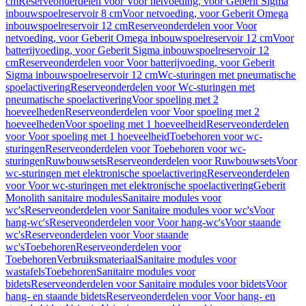
cm
Reserveonderdelen voor Voor netvoeding, voor Geberit Sigma
inbouwspoelreservoir 8 cm
Voor netvoeding, voor Geberit Omega
inbouwspoelreservoir 12 cm
Reserveonderdelen voor Voor
netvoeding, voor Geberit Omega inbouwspoelreservoir 12 cm
Voor
batterijvoeding, voor Geberit Sigma inbouwspoelreservoir 12
cm
Reserveonderdelen voor Voor batterijvoeding, voor Geberit
Sigma inbouwspoelreservoir 12 cm
Wc-sturingen met pneumatische
spoelactivering
Reserveonderdelen voor Wc-sturingen met
pneumatische spoelactivering
Voor spoeling met 2
hoeveelheden
Reserveonderdelen voor Voor spoeling met 2
hoeveelheden
Voor spoeling met 1 hoeveelheid
Reserveonderdelen
voor Voor spoeling met 1 hoeveelheid
Toebehoren voor wc-
sturingen
Reserveonderdelen voor Toebehoren voor wc-
sturingen
Ruwbouwsets
Reserveonderdelen voor Ruwbouwsets
Voor
wc-sturingen met elektronische spoelactivering
Reserveonderdelen
voor Voor wc-sturingen met elektronische spoelactivering
Geberit
Monolith sanitaire modules
Sanitaire modules voor
wc's
Reserveonderdelen voor Sanitaire modules voor wc's
Voor
hang-wc's
Reserveonderdelen voor Voor hang-wc's
Voor staande
wc's
Reserveonderdelen voor Voor staande
wc's
Toebehoren
Reserveonderdelen voor
Toebehoren
Verbruiksmateriaal
Sanitaire modules voor
wastafels
Toebehoren
Sanitaire modules voor
bidets
Reserveonderdelen voor Sanitaire modules voor bidets
Voor
hang- en staande bidets
Reserveonderdelen voor Voor hang- en