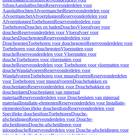
Sifons
Aansluitbochten
Reserveonderdelen voor
Aansluitbochten
Afvoermanchet
Reserveonderdelen voor
Afvoermanchet
Afvoerpluggen
Reserveonderdelen voor
Afvoerpluggen
Toebehoren
Reserveonderdelen voor
Toebehoren
Douches en baden
Douches
Vloerafvoer voor
douches
Reserveonderdelen voor Vloerafvoer voor
douches
Douchegoten
Reserveonderdelen voor
Douchegoten
Toebehoren voor douchegoten
Reserveonderdelen voor
Toebehoren voor douchegoten
Vloerputten voor
douche
Reserveonderdelen voor Vloerputten voor
douche
Toebehoren voor vloerputten voor
douche
Reserveonderdelen voor Toebehoren voor vloerputten voor
douche
Wandafvoeren
Reserveonderdelen voor
Wandafvoeren
Toebehoren voor muurafvoeren
Reserveonderdelen
voor Toebehoren voor muurafvoeren
Douchebakken en
doucheplaten
Reserveonderdelen voor Douchebakken en
doucheplaten
Doucheplaten van mineraal
materiaal
Reserveonderdelen voor Doucheplaten van mineraal
materiaal
Installatie-elementen
Reserveonderdelen voor Installatie-
elementen
Specifieke douchesifons
Reserveonderdelen voor
Specifieke douchesifons
Toebehoren
Douche-
afscheidingen
Reserveonderdelen voor Douche-
afscheidingen
Douche-afscheidingen voor
inloopdouche
Reserveonderdelen voor Douche-afscheidingen voor