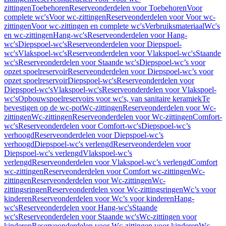
zittingen
Toebehoren
Reserveonderdelen voor Toebehoren
Voor
complete wc's
Voor wc-zittingen
Reserveonderdelen voor Voor wc-
zittingen
Voor wc-zittingen en complete wc's
Verbruiksmateriaal
Wc's
en wc-zittingen
Hang-wc's
Reserveonderdelen voor Hang-
wc's
Diepspoel-wc's
Reserveonderdelen voor Diepspoel-
wc's
Vlakspoel-wc's
Reserveonderdelen voor Vlakspoel-wc's
Staande
wc's
Reserveonderdelen voor Staande wc's
Diepspoel-wc’s voor
opzet spoelreservoir
Reserveonderdelen voor Diepspoel-wc’s voor
opzet spoelreservoir
Diepspoel-wc's
Reserveonderdelen voor
Diepspoel-wc's
Vlakspoel-wc's
Reserveonderdelen voor Vlakspoel-
wc's
Opbouwspoelreservoirs voor wc's, van sanitaire keramiek
Te
bevestigen op de wc-pot
Wc-zittingen
Reserveonderdelen voor Wc-
zittingen
Wc-zittingen
Reserveonderdelen voor Wc-zittingen
Comfort-
wc's
Reserveonderdelen voor Comfort-wc's
Diepspoel-wc’s
verhoogd
Reserveonderdelen voor Diepspoel-wc’s
verhoogd
Diepspoel-wc's verlengd
Reserveonderdelen voor
Diepspoel-wc's verlengd
Vlakspoel-wc’s
verlengd
Reserveonderdelen voor Vlakspoel-wc’s verlengd
Comfort
wc-zittingen
Reserveonderdelen voor Comfort wc-zittingen
Wc-
zittingen
Reserveonderdelen voor Wc-zittingen
Wc-
zittingsringen
Reserveonderdelen voor Wc-zittingsringen
Wc’s voor
kinderen
Reserveonderdelen voor Wc’s voor kinderen
Hang-
wc's
Reserveonderdelen voor Hang-wc's
Staande
wc's
Reserveonderdelen voor Staande wc's
Wc-zittingen voor
kinderen
Reserveonderdelen voor Wc-zittingen voor kinderen
Wc-