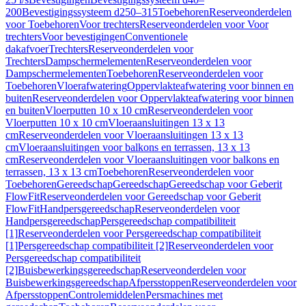
200
Bevestigingssysteem d250–315
Toebehoren
Reserveonderdelen
voor Toebehoren
Voor trechters
Reserveonderdelen voor Voor
trechters
Voor bevestigingen
Conventionele
dakafvoer
Trechters
Reserveonderdelen voor
Trechters
Dampschermelementen
Reserveonderdelen voor
Dampschermelementen
Toebehoren
Reserveonderdelen voor
Toebehoren
Vloerafwatering
Oppervlakteafwatering voor binnen en
buiten
Reserveonderdelen voor Oppervlakteafwatering voor binnen
en buiten
Vloerputten 10 x 10 cm
Reserveonderdelen voor
Vloerputten 10 x 10 cm
Vloeraansluitingen 13 x 13
cm
Reserveonderdelen voor Vloeraansluitingen 13 x 13
cm
Vloeraansluitingen voor balkons en terrassen, 13 x 13
cm
Reserveonderdelen voor Vloeraansluitingen voor balkons en
terrassen, 13 x 13 cm
Toebehoren
Reserveonderdelen voor
Toebehoren
Gereedschap
Gereedschap
Gereedschap voor Geberit
FlowFit
Reserveonderdelen voor Gereedschap voor Geberit
FlowFit
Handpersgereedschap
Reserveonderdelen voor
Handpersgereedschap
Persgereedschap compatibiliteit
[1]
Reserveonderdelen voor Persgereedschap compatibiliteit
[1]
Persgereedschap compatibiliteit [2]
Reserveonderdelen voor
Persgereedschap compatibiliteit
[2]
Buisbewerkingsgereedschap
Reserveonderdelen voor
Buisbewerkingsgereedschap
Afpersstoppen
Reserveonderdelen voor
Afpersstoppen
Controlemiddelen
Persmachines met