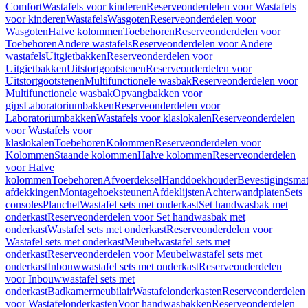
Comfort
Wastafels voor kinderen
Reserveonderdelen voor Wastafels
voor kinderen
Wastafels
Wasgoten
Reserveonderdelen voor
Wasgoten
Halve kolommen
Toebehoren
Reserveonderdelen voor
Toebehoren
Andere wastafels
Reserveonderdelen voor Andere
wastafels
Uitgietbakken
Reserveonderdelen voor
Uitgietbakken
Uitstortgootstenen
Reserveonderdelen voor
Uitstortgootstenen
Multifunctionele wasbak
Reserveonderdelen voor
Multifunctionele wasbak
Opvangbakken voor
gips
Laboratoriumbakken
Reserveonderdelen voor
Laboratoriumbakken
Wastafels voor klaslokalen
Reserveonderdelen
voor Wastafels voor
klaslokalen
Toebehoren
Kolommen
Reserveonderdelen voor
Kolommen
Staande kolommen
Halve kolommen
Reserveonderdelen
voor Halve
kolommen
Toebehoren
Afvoerdeksel
Handdoekhouder
Bevestigingsmat
afdekkingen
Montagehoeksteunen
Afdeklijsten
Achterwandplaten
Sets
consoles
Planchet
Wastafel sets met onderkast
Set handwasbak met
onderkast
Reserveonderdelen voor Set handwasbak met
onderkast
Wastafel sets met onderkast
Reserveonderdelen voor
Wastafel sets met onderkast
Meubelwastafel sets met
onderkast
Reserveonderdelen voor Meubelwastafel sets met
onderkast
Inbouwwastafel sets met onderkast
Reserveonderdelen
voor Inbouwwastafel sets met
onderkast
Badkamermeubilair
Wastafelonderkasten
Reserveonderdelen
voor Wastafelonderkasten
Voor handwasbakken
Reserveonderdelen