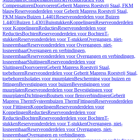
Compensatoren
Doorvoeren
Geberit Mapress Roestvrij Staal, FKM
blauw
Reserveonderdelen voor Geberit Mapress Roestvrij Staal,
FKM blauw
Buizen 1.4401
Reserveonderdelen voor Buizen
1.4401
Buizen 1.4301
Buisstukken
Koppelingen
Reserveonderdelen
voor Koppelingen
Reducties
Reserveonderdelen voor
Reducties
Bochten
Reserveonderdelen voor Bochten
T-
stukken
Reserveonderdelen voor T-stukken
Overgangen, niet-
losneembaar
Reserveonderdelen voor Overgangen, niet-
losneembaar
Overgangen en verbindingen,
losneembaar
Reserveonderdelen voor Overgangen en verbindingen,
losneembaar
Sluitingen
Reserveonderdelen voor
Sluitingen
Doorvoeren
Geberit Mapress Roestvrij Staal,
toebehoren
Reserveonderdelen voor Geberit Mapress Roestvrij Staal,
toebehoren
Isolaties voor muurplaten
Bescherming voor buizen en
fittingen
Bevestigingen voor buizen
Bevestigingen voor
muurplaten
Reserveonderdelen voor Bevestigingen voor
muurplaten
Dichtingen
Boutsets voor flensverbindingen
Geberit
Mapress Therm
Systeembuizen Therm
Fittingen
Reserveonderdelen
voor Fittingen
Koppelingen
Reserveonderdelen voor
Koppelingen
Reducties
Reserveonderdelen voor
Reducties
Bochten
Reserveonderdelen voor Bochten
T-
stukken
Reserveonderdelen voor T-stukken
Overgangen, niet-
losneembaar
Reserveonderdelen voor Overgangen, niet-
losneembaar
Overgangen en verbindingen,