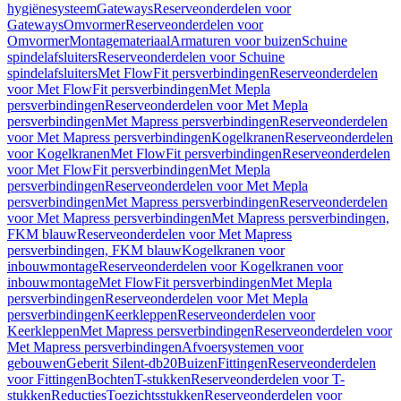
hygiënesysteem
Gateways
Reserveonderdelen voor
Gateways
Omvormer
Reserveonderdelen voor
Omvormer
Montagemateriaal
Armaturen voor buizen
Schuine
spindelafsluiters
Reserveonderdelen voor Schuine
spindelafsluiters
Met FlowFit persverbindingen
Reserveonderdelen
voor Met FlowFit persverbindingen
Met Mepla
persverbindingen
Reserveonderdelen voor Met Mepla
persverbindingen
Met Mapress persverbindingen
Reserveonderdelen
voor Met Mapress persverbindingen
Kogelkranen
Reserveonderdelen
voor Kogelkranen
Met FlowFit persverbindingen
Reserveonderdelen
voor Met FlowFit persverbindingen
Met Mepla
persverbindingen
Reserveonderdelen voor Met Mepla
persverbindingen
Met Mapress persverbindingen
Reserveonderdelen
voor Met Mapress persverbindingen
Met Mapress persverbindingen,
FKM blauw
Reserveonderdelen voor Met Mapress
persverbindingen, FKM blauw
Kogelkranen voor
inbouwmontage
Reserveonderdelen voor Kogelkranen voor
inbouwmontage
Met FlowFit persverbindingen
Met Mepla
persverbindingen
Reserveonderdelen voor Met Mepla
persverbindingen
Keerkleppen
Reserveonderdelen voor
Keerkleppen
Met Mapress persverbindingen
Reserveonderdelen voor
Met Mapress persverbindingen
Afvoersystemen voor
gebouwen
Geberit Silent-db20
Buizen
Fittingen
Reserveonderdelen
voor Fittingen
Bochten
T-stukken
Reserveonderdelen voor T-
stukken
Reducties
Toezichtsstukken
Reserveonderdelen voor