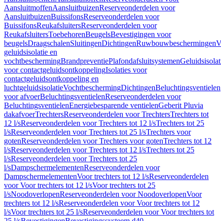
Aansluitmoffen
Aansluitbuizen
Reserveonderdelen voor
Aansluitbuizen
Buissifons
Reserveonderdelen voor
Buissifons
Reukafsluiters
Reserveonderdelen voor
Reukafsluiters
Toebehoren
Beugels
Bevestigingen voor
beugels
Draagschalen
Sluitingen
Dichtingen
Ruwbouwbeschermingen
V
geluidsisolatie en
vochtbescherming
Brandpreventie
Plafondafsluitsystemen
Geluidsisolat
voor contactgeluidsontkoppeling
Isolaties voor
contactgeluidsontkoppeling en
luchtgeluidsisolatie
Vochtbescherming
Dichtingen
Beluchtingsventielen
voor afvoer
Beluchtingsventielen
Reserveonderdelen voor
Beluchtingsventielen
Energiebesparende ventielen
Geberit Pluvia
dakafvoer
Trechters
Reserveonderdelen voor Trechters
Trechters tot
12 l/s
Reserveonderdelen voor Trechters tot 12 l/s
Trechters tot 25
l/s
Reserveonderdelen voor Trechters tot 25 l/s
Trechters voor
goten
Reserveonderdelen voor Trechters voor goten
Trechters tot 12
l/s
Reserveonderdelen voor Trechters tot 12 l/s
Trechters tot 25
l/s
Reserveonderdelen voor Trechters tot 25
l/s
Dampschermelementen
Reserveonderdelen voor
Dampschermelementen
Voor trechters tot 12 l/s
Reserveonderdelen
voor Voor trechters tot 12 l/s
Voor trechters tot 25
l/s
Noodoverlopen
Reserveonderdelen voor Noodoverlopen
Voor
trechters tot 12 l/s
Reserveonderdelen voor Voor trechters tot 12
l/s
Voor trechters tot 25 l/s
Reserveonderdelen voor Voor trechters tot
25 l/s
Bevestigingen
Bevestigingssysteem d40–