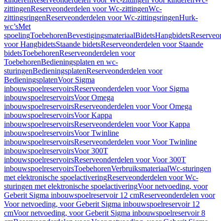
zittingen
Reserveonderdelen voor Wc-zittingen
Wc-
zittingsringen
Reserveonderdelen voor Wc-zittingsringen
Hurk-
wc’s
Met
spoeling
Toebehoren
Bevestigingsmateriaal
Bidets
Hangbidets
Reserveo
voor Hangbidets
Staande bidets
Reserveonderdelen voor Staande
bidets
Toebehoren
Reserveonderdelen voor
Toebehoren
Bedieningsplaten en wc-
sturingen
Bedieningsplaten
Reserveonderdelen voor
Bedieningsplaten
Voor Sigma
inbouwspoelreservoirs
Reserveonderdelen voor Voor Sigma
inbouwspoelreservoirs
Voor Omega
inbouwspoelreservoirs
Reserveonderdelen voor Voor Omega
inbouwspoelreservoirs
Voor Kappa
inbouwspoelreservoirs
Reserveonderdelen voor Voor Kappa
inbouwspoelreservoirs
Voor Twinline
inbouwspoelreservoirs
Reserveonderdelen voor Voor Twinline
inbouwspoelreservoirs
Voor 300T
inbouwspoelreservoirs
Reserveonderdelen voor Voor 300T
inbouwspoelreservoirs
Toebehoren
Verbruiksmateriaal
Wc-sturingen
met elektronische spoelactivering
Reserveonderdelen voor Wc-
sturingen met elektronische spoelactivering
Voor netvoeding, voor
Geberit Sigma inbouwspoelreservoir 12 cm
Reserveonderdelen voor
Voor netvoeding, voor Geberit Sigma inbouwspoelreservoir 12
cm
Voor netvoeding, voor Geberit Sigma inbouwspoelreservoir 8