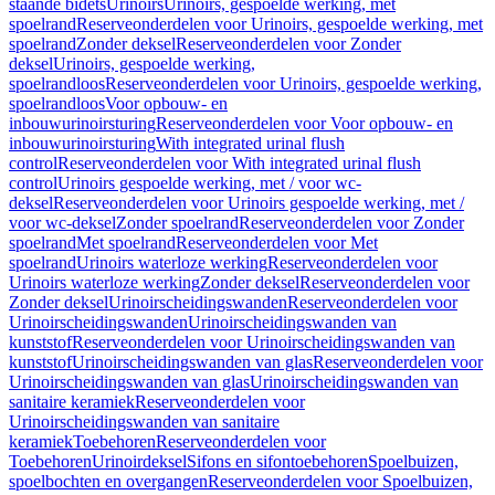
staande bidets
Urinoirs
Urinoirs, gespoelde werking, met
spoelrand
Reserveonderdelen voor Urinoirs, gespoelde werking, met
spoelrand
Zonder deksel
Reserveonderdelen voor Zonder
deksel
Urinoirs, gespoelde werking,
spoelrandloos
Reserveonderdelen voor Urinoirs, gespoelde werking,
spoelrandloos
Voor opbouw- en
inbouwurinoirsturing
Reserveonderdelen voor Voor opbouw- en
inbouwurinoirsturing
With integrated urinal flush
control
Reserveonderdelen voor With integrated urinal flush
control
Urinoirs gespoelde werking, met / voor wc-
deksel
Reserveonderdelen voor Urinoirs gespoelde werking, met /
voor wc-deksel
Zonder spoelrand
Reserveonderdelen voor Zonder
spoelrand
Met spoelrand
Reserveonderdelen voor Met
spoelrand
Urinoirs waterloze werking
Reserveonderdelen voor
Urinoirs waterloze werking
Zonder deksel
Reserveonderdelen voor
Zonder deksel
Urinoirscheidingswanden
Reserveonderdelen voor
Urinoirscheidingswanden
Urinoirscheidingswanden van
kunststof
Reserveonderdelen voor Urinoirscheidingswanden van
kunststof
Urinoirscheidingswanden van glas
Reserveonderdelen voor
Urinoirscheidingswanden van glas
Urinoirscheidingswanden van
sanitaire keramiek
Reserveonderdelen voor
Urinoirscheidingswanden van sanitaire
keramiek
Toebehoren
Reserveonderdelen voor
Toebehoren
Urinoirdeksel
Sifons en sifontoebehoren
Spoelbuizen,
spoelbochten en overgangen
Reserveonderdelen voor Spoelbuizen,