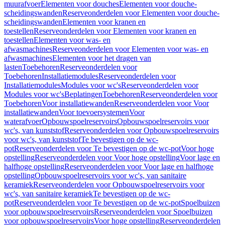
muurafvoer
Elementen voor douches
Elementen voor douche-
scheidingswanden
Reserveonderdelen voor Elementen voor douche-
scheidingswanden
Elementen voor kranen en
toestellen
Reserveonderdelen voor Elementen voor kranen en
toestellen
Elementen voor was- en
afwasmachines
Reserveonderdelen voor Elementen voor was- en
afwasmachines
Elementen voor het dragen van
lasten
Toebehoren
Reserveonderdelen voor
Toebehoren
Installatiemodules
Reserveonderdelen voor
Installatiemodules
Modules voor wc's
Reserveonderdelen voor
Modules voor wc's
Beplatingen
Toebehoren
Reserveonderdelen voor
Toebehoren
Voor installatiewanden
Reserveonderdelen voor Voor
installatiewanden
Voor toevoersystemen
Voor
waterafvoer
Opbouwspoelreservoirs
Opbouwspoelreservoirs voor
wc's, van kunststof
Reserveonderdelen voor Opbouwspoelreservoirs
voor wc's, van kunststof
Te bevestigen op de wc-
pot
Reserveonderdelen voor Te bevestigen op de wc-pot
Voor hoge
opstelling
Reserveonderdelen voor Voor hoge opstelling
Voor lage en
halfhoge opstelling
Reserveonderdelen voor Voor lage en halfhoge
opstelling
Opbouwspoelreservoirs voor wc's, van sanitaire
keramiek
Reserveonderdelen voor Opbouwspoelreservoirs voor
wc's, van sanitaire keramiek
Te bevestigen op de wc-
pot
Reserveonderdelen voor Te bevestigen op de wc-pot
Spoelbuizen
voor opbouwspoelreservoirs
Reserveonderdelen voor Spoelbuizen
voor opbouwspoelreservoirs
Voor hoge opstelling
Reserveonderdelen