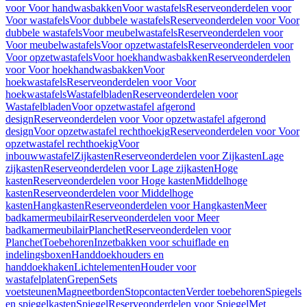
voor Voor handwasbakken
Voor wastafels
Reserveonderdelen voor
Voor wastafels
Voor dubbele wastafels
Reserveonderdelen voor Voor
dubbele wastafels
Voor meubelwastafels
Reserveonderdelen voor
Voor meubelwastafels
Voor opzetwastafels
Reserveonderdelen voor
Voor opzetwastafels
Voor hoekhandwasbakken
Reserveonderdelen
voor Voor hoekhandwasbakken
Voor
hoekwastafels
Reserveonderdelen voor Voor
hoekwastafels
Wastafelbladen
Reserveonderdelen voor
Wastafelbladen
Voor opzetwastafel afgerond
design
Reserveonderdelen voor Voor opzetwastafel afgerond
design
Voor opzetwastafel rechthoekig
Reserveonderdelen voor Voor
opzetwastafel rechthoekig
Voor
inbouwwastafel
Zijkasten
Reserveonderdelen voor Zijkasten
Lage
zijkasten
Reserveonderdelen voor Lage zijkasten
Hoge
kasten
Reserveonderdelen voor Hoge kasten
Middelhoge
kasten
Reserveonderdelen voor Middelhoge
kasten
Hangkasten
Reserveonderdelen voor Hangkasten
Meer
badkamermeubilair
Reserveonderdelen voor Meer
badkamermeubilair
Planchet
Reserveonderdelen voor
Planchet
Toebehoren
Inzetbakken voor schuiflade en
indelingsboxen
Handdoekhouders en
handdoekhaken
Lichtelementen
Houder voor
wastafelplaten
Grepen
Sets
voetsteunen
Magneetborden
Stopcontacten
Verder toebehoren
Spiegels
en spiegelkasten
Spiegel
Reserveonderdelen voor Spiegel
Met