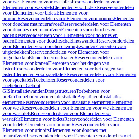
voor wc's
Elementen voor wastafels
Reserveonderdelen voor
Elementen voor wastafels
Elementen voor bidets
Reserveonderdelen
voor Elementen voor bidets
Elementen voor
urinoirs
Reserveonderdelen voor Elementen voor urinoirs
Elementen
voor douches met muurafvoer
Reserveonderdelen voor Elementen
voor douches met muurafvoer
Elementen voor douches en
baden
Reserveonderdelen voor Elementen voor douches en
baden
Elementen voor douchescheidingswanden
Reserveonderdelen
voor Elementen voor douchescheidingswanden
Elementen voor
uitgietbakken
Reserveonderdelen voor Elementen voor
uitgietbakken
Elementen voor kranen
Reserveonderdelen voor
Elementen voor kranen
Elementen voor het dragen van
lasten
Reserveonderdelen voor Elementen voor het dragen van
lasten
Elementen voor spoeltafels
Reserveonderdelen voor Elementen
voor spoeltafels
Toebehoren
Reserveonderdelen voor
Toebehoren
Geberit
GIS
Installatiewanden
Draagstructuren
Toebehoren voor
prefab
Toebehoren voor geluidsisolatie
Beplatingen
Installatie-
elementen
Reserveonderdelen voor Installatie-elementen
Elementen
voor wc's
Reserveonderdelen voor Elementen voor wc's
Elementen
voor wastafels
Reserveonderdelen voor Elementen voor
wastafels
Elementen voor bidets
Reserveonderdelen voor Elementen
voor bidets
Elementen voor urinoirs
Reserveonderdelen voor
Elementen voor urinoirs
Elementen voor douches met
muurafvoer
Reserveonderdelen voor Elementen voor douches met