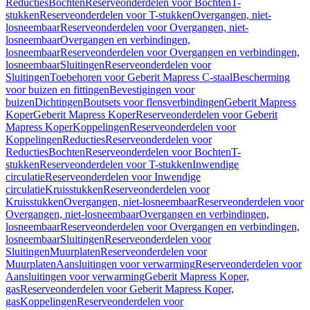
Reducties
Bochten
Reserveonderdelen voor Bochten
T-
stukken
Reserveonderdelen voor T-stukken
Overgangen, niet-
losneembaar
Reserveonderdelen voor Overgangen, niet-
losneembaar
Overgangen en verbindingen,
losneembaar
Reserveonderdelen voor Overgangen en verbindingen,
losneembaar
Sluitingen
Reserveonderdelen voor
Sluitingen
Toebehoren voor Geberit Mapress C-staal
Bescherming
voor buizen en fittingen
Bevestigingen voor
buizen
Dichtingen
Boutsets voor flensverbindingen
Geberit Mapress
Koper
Geberit Mapress Koper
Reserveonderdelen voor Geberit
Mapress Koper
Koppelingen
Reserveonderdelen voor
Koppelingen
Reducties
Reserveonderdelen voor
Reducties
Bochten
Reserveonderdelen voor Bochten
T-
stukken
Reserveonderdelen voor T-stukken
Inwendige
circulatie
Reserveonderdelen voor Inwendige
circulatie
Kruisstukken
Reserveonderdelen voor
Kruisstukken
Overgangen, niet-losneembaar
Reserveonderdelen voor
Overgangen, niet-losneembaar
Overgangen en verbindingen,
losneembaar
Reserveonderdelen voor Overgangen en verbindingen,
losneembaar
Sluitingen
Reserveonderdelen voor
Sluitingen
Muurplaten
Reserveonderdelen voor
Muurplaten
Aansluitingen voor verwarming
Reserveonderdelen voor
Aansluitingen voor verwarming
Geberit Mapress Koper,
gas
Reserveonderdelen voor Geberit Mapress Koper,
gas
Koppelingen
Reserveonderdelen voor