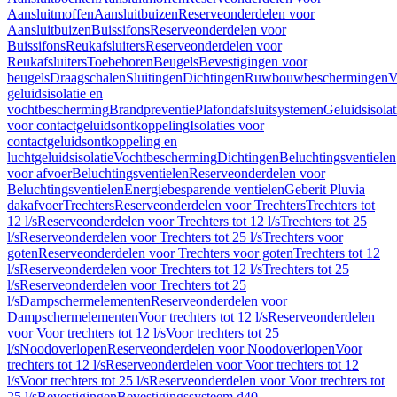
Aansluitmoffen
Aansluitbuizen
Reserveonderdelen voor
Aansluitbuizen
Buissifons
Reserveonderdelen voor
Buissifons
Reukafsluiters
Reserveonderdelen voor
Reukafsluiters
Toebehoren
Beugels
Bevestigingen voor
beugels
Draagschalen
Sluitingen
Dichtingen
Ruwbouwbeschermingen
V
geluidsisolatie en
vochtbescherming
Brandpreventie
Plafondafsluitsystemen
Geluidsisolat
voor contactgeluidsontkoppeling
Isolaties voor
contactgeluidsontkoppeling en
luchtgeluidsisolatie
Vochtbescherming
Dichtingen
Beluchtingsventielen
voor afvoer
Beluchtingsventielen
Reserveonderdelen voor
Beluchtingsventielen
Energiebesparende ventielen
Geberit Pluvia
dakafvoer
Trechters
Reserveonderdelen voor Trechters
Trechters tot
12 l/s
Reserveonderdelen voor Trechters tot 12 l/s
Trechters tot 25
l/s
Reserveonderdelen voor Trechters tot 25 l/s
Trechters voor
goten
Reserveonderdelen voor Trechters voor goten
Trechters tot 12
l/s
Reserveonderdelen voor Trechters tot 12 l/s
Trechters tot 25
l/s
Reserveonderdelen voor Trechters tot 25
l/s
Dampschermelementen
Reserveonderdelen voor
Dampschermelementen
Voor trechters tot 12 l/s
Reserveonderdelen
voor Voor trechters tot 12 l/s
Voor trechters tot 25
l/s
Noodoverlopen
Reserveonderdelen voor Noodoverlopen
Voor
trechters tot 12 l/s
Reserveonderdelen voor Voor trechters tot 12
l/s
Voor trechters tot 25 l/s
Reserveonderdelen voor Voor trechters tot
25 l/s
Bevestigingen
Bevestigingssysteem d40–