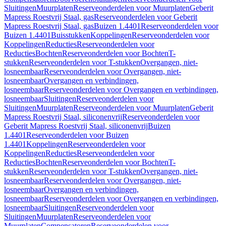
Sluitingen
Muurplaten
Reserveonderdelen voor Muurplaten
Geberit
Mapress Roestvrij Staal, gas
Reserveonderdelen voor Geberit
Mapress Roestvrij Staal, gas
Buizen 1.4401
Reserveonderdelen voor
Buizen 1.4401
Buisstukken
Koppelingen
Reserveonderdelen voor
Koppelingen
Reducties
Reserveonderdelen voor
Reducties
Bochten
Reserveonderdelen voor Bochten
T-
stukken
Reserveonderdelen voor T-stukken
Overgangen, niet-
losneembaar
Reserveonderdelen voor Overgangen, niet-
losneembaar
Overgangen en verbindingen,
losneembaar
Reserveonderdelen voor Overgangen en verbindingen,
losneembaar
Sluitingen
Reserveonderdelen voor
Sluitingen
Muurplaten
Reserveonderdelen voor Muurplaten
Geberit
Mapress Roestvrij Staal, siliconenvrij
Reserveonderdelen voor
Geberit Mapress Roestvrij Staal, siliconenvrij
Buizen
1.4401
Reserveonderdelen voor Buizen
1.4401
Koppelingen
Reserveonderdelen voor
Koppelingen
Reducties
Reserveonderdelen voor
Reducties
Bochten
Reserveonderdelen voor Bochten
T-
stukken
Reserveonderdelen voor T-stukken
Overgangen, niet-
losneembaar
Reserveonderdelen voor Overgangen, niet-
losneembaar
Overgangen en verbindingen,
losneembaar
Reserveonderdelen voor Overgangen en verbindingen,
losneembaar
Sluitingen
Reserveonderdelen voor
Sluitingen
Muurplaten
Reserveonderdelen voor
Muurplaten
Compensatoren
Reserveonderdelen voor