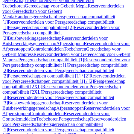
gereedschap
Toebehoren
Reserveonderdelen voor
Toebehoren
Gereedschap voor Geberit Mepla
Reserveonderdelen
voor Gereedschap voor Geberit
Mepla
Handpersgereedschap
Persgereedschap compatibiliteit
[1]
Reserveonderdelen voor Persgereedschap compatibiliteit
[1]
Persgereedschap compatibiliteit [2]
Reserveonderdelen voor
Persgereedschap compatibiliteit
[2]
Buisbewerkingsgereedschap
Reserveonderdelen voor
Buisbewerkingsgereedschap
Afpersstoppen
Reserveonderdelen voor
Afpersstoppen
Controlemiddelen
Toebehoren
Gereedschap voor
Geberit Mapress
Reserveonderdelen voor Gereedschap voor Geberit
Mapress
Persgereedschap compatibiliteit [1]
Reserveonderdelen voor
Persgereedschap compatibiliteit [1]
Persgereedschap compatibiliteit
[2]
Reserveonderdelen voor Persgereedschap compatibiliteit
[2]
Persgereedschappen compatibiliteit [1] / [2]
Reserveonderdelen
voor Persgereedschappen compatibiliteit [1] / [2]
Persgereedschap
compatibiliteit [2XL]
Reserveonderdelen voor Persgereedschap
compatibiliteit [2XL]
Persgereedschap compatibiliteit
[3]
Reserveonderdelen voor Persgereedschap compatibiliteit
[3]
Buisbewerkingsgereedschap
Reserveonderdelen voor
Buisbewerkingsgereedschap
Afpersstoppen
Reserveonderdelen voor
Afpersstoppen
Controlemiddelen
Reserveonderdelen voor
Controlemiddelen
Toebehoren
Persgereedschap
Reserveonderdelen
voor Persgereedschap
Persgereedschap compatibiliteit
[1]
Reserveonderdelen voor Persgereedschap compatibiliteit