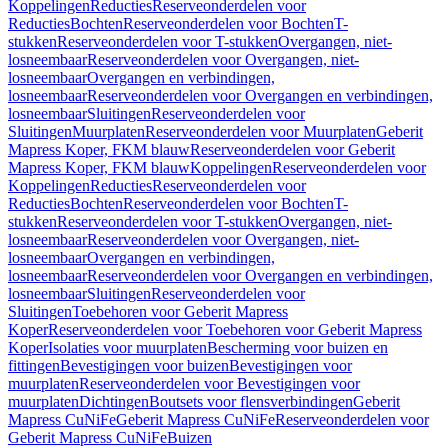
Koppelingen
Reducties
Reserveonderdelen voor
Reducties
Bochten
Reserveonderdelen voor Bochten
T-
stukken
Reserveonderdelen voor T-stukken
Overgangen, niet-
losneembaar
Reserveonderdelen voor Overgangen, niet-
losneembaar
Overgangen en verbindingen,
losneembaar
Reserveonderdelen voor Overgangen en verbindingen,
losneembaar
Sluitingen
Reserveonderdelen voor
Sluitingen
Muurplaten
Reserveonderdelen voor Muurplaten
Geberit
Mapress Koper, FKM blauw
Reserveonderdelen voor Geberit
Mapress Koper, FKM blauw
Koppelingen
Reserveonderdelen voor
Koppelingen
Reducties
Reserveonderdelen voor
Reducties
Bochten
Reserveonderdelen voor Bochten
T-
stukken
Reserveonderdelen voor T-stukken
Overgangen, niet-
losneembaar
Reserveonderdelen voor Overgangen, niet-
losneembaar
Overgangen en verbindingen,
losneembaar
Reserveonderdelen voor Overgangen en verbindingen,
losneembaar
Sluitingen
Reserveonderdelen voor
Sluitingen
Toebehoren voor Geberit Mapress
Koper
Reserveonderdelen voor Toebehoren voor Geberit Mapress
Koper
Isolaties voor muurplaten
Bescherming voor buizen en
fittingen
Bevestigingen voor buizen
Bevestigingen voor
muurplaten
Reserveonderdelen voor Bevestigingen voor
muurplaten
Dichtingen
Boutsets voor flensverbindingen
Geberit
Mapress CuNiFe
Geberit Mapress CuNiFe
Reserveonderdelen voor
Geberit Mapress CuNiFe
Buizen