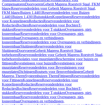
Compensatoren
Doorvoeren
Geberit Mapress Roestvrij Staal, FKM
blauw
Reserveonderdelen voor Geberit Mapress Roestvrij Staal,
FKM blauw
Buizen 1.4401
Reserveonderdelen voor Buizen
1.4401
Buizen 1.4301
Buisstukken
Koppelingen
Reserveonderdelen
voor Koppelingen
Reducties
Reserveonderdelen voor
Reducties
Bochten
Reserveonderdelen voor Bochten
T-
stukken
Reserveonderdelen voor T-stukken
Overgangen, niet-
losneembaar
Reserveonderdelen voor Overgangen, niet-
losneembaar
Overgangen en verbindingen,
losneembaar
Reserveonderdelen voor Overgangen en verbindingen,
losneembaar
Sluitingen
Reserveonderdelen voor
Sluitingen
Doorvoeren
Geberit Mapress Roestvrij Staal,
toebehoren
Reserveonderdelen voor Geberit Mapress Roestvrij Staal,
toebehoren
Isolaties voor muurplaten
Bescherming voor buizen en
fittingen
Bevestigingen voor buizen
Bevestigingen voor
muurplaten
Reserveonderdelen voor Bevestigingen voor
muurplaten
Dichtingen
Boutsets voor flensverbindingen
Geberit
Mapress Therm
Systeembuizen Therm
Fittingen
Reserveonderdelen
voor Fittingen
Koppelingen
Reserveonderdelen voor
Koppelingen
Reducties
Reserveonderdelen voor
Reducties
Bochten
Reserveonderdelen voor Bochten
T-
stukken
Reserveonderdelen voor T-stukken
Overgangen, niet-
losneembaar
Reserveonderdelen voor Overgangen, niet-
losneembaar
Overgangen en verbindingen,