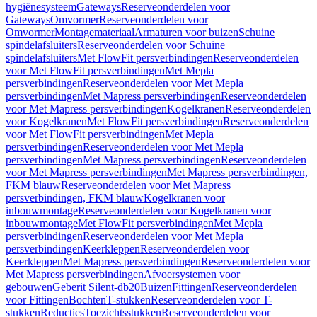
hygiënesysteem
Gateways
Reserveonderdelen voor
Gateways
Omvormer
Reserveonderdelen voor
Omvormer
Montagemateriaal
Armaturen voor buizen
Schuine
spindelafsluiters
Reserveonderdelen voor Schuine
spindelafsluiters
Met FlowFit persverbindingen
Reserveonderdelen
voor Met FlowFit persverbindingen
Met Mepla
persverbindingen
Reserveonderdelen voor Met Mepla
persverbindingen
Met Mapress persverbindingen
Reserveonderdelen
voor Met Mapress persverbindingen
Kogelkranen
Reserveonderdelen
voor Kogelkranen
Met FlowFit persverbindingen
Reserveonderdelen
voor Met FlowFit persverbindingen
Met Mepla
persverbindingen
Reserveonderdelen voor Met Mepla
persverbindingen
Met Mapress persverbindingen
Reserveonderdelen
voor Met Mapress persverbindingen
Met Mapress persverbindingen,
FKM blauw
Reserveonderdelen voor Met Mapress
persverbindingen, FKM blauw
Kogelkranen voor
inbouwmontage
Reserveonderdelen voor Kogelkranen voor
inbouwmontage
Met FlowFit persverbindingen
Met Mepla
persverbindingen
Reserveonderdelen voor Met Mepla
persverbindingen
Keerkleppen
Reserveonderdelen voor
Keerkleppen
Met Mapress persverbindingen
Reserveonderdelen voor
Met Mapress persverbindingen
Afvoersystemen voor
gebouwen
Geberit Silent-db20
Buizen
Fittingen
Reserveonderdelen
voor Fittingen
Bochten
T-stukken
Reserveonderdelen voor T-
stukken
Reducties
Toezichtsstukken
Reserveonderdelen voor