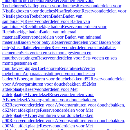
inloopdouche
Toebehoren
Reserveonderdelen voor
Toebehoren
Nisaflegboxen voor douches
Reserveonderdelen voor
Nisaflegboxen voor douches
Nisaflegboxen
Reserveonderdelen voor
Nisaflegboxen
Toebehoren
Baden
Baden van
sanitairacryl
Reserveonderdelen voor Baden van
sanitairacryl
Rechthoekige baden
Reserveonderdelen voor
Rechthoekige baden
Baden van mineraal
materiaal
Reserveonderdelen voor Baden van mineraal
materiaal
Baden voor baby's
Reserveonderdelen voor Baden voor
baby's
Installatie-elementen
Reserveonderdelen voor Installatie-
elementen
Sets voeten en sets montagesteunen en
muurbevestigingen
Reserveonderdelen voor Sets voeten en sets
montagesteunen en
muurbevestigingen
Toebehoren
Reparatiesets
Verder
toebehoren
Apparaataansluitingen voor douches en
baden
Afvoergarnituren voor douchebakken d52
Reserveonderdelen
voor Afvoergarnituren voor douchebakken d52
Met
afdekplaatje
Reserveonderdelen voor Met
afdekplaatje
Afvoerdeksel
Reserveonderdelen voor
Afvoerdeksel
Afvoergarnituren voor douchebakken,
d62
Reserveonderdelen voor Afvoergarnituren voor douchebakken,
d62
Met afdekplaatje
Reserveonderdelen voor Met
afdekplaatje
Afvoergarnituren voor douchebakken,
d90
Reserveonderdelen voor Afvoergarnituren voor douchebakken,
d90
Met afdekplaatje
Reserveonderdelen voor Met