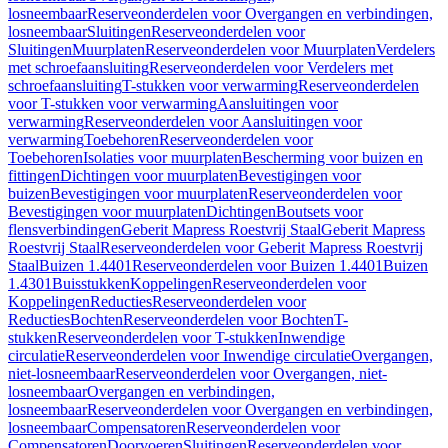
losneembaar
Reserveonderdelen voor Overgangen en verbindingen,
losneembaar
Sluitingen
Reserveonderdelen voor
Sluitingen
Muurplaten
Reserveonderdelen voor Muurplaten
Verdelers
met schroefaansluiting
Reserveonderdelen voor Verdelers met
schroefaansluiting
T-stukken voor verwarming
Reserveonderdelen
voor T-stukken voor verwarming
Aansluitingen voor
verwarming
Reserveonderdelen voor Aansluitingen voor
verwarming
Toebehoren
Reserveonderdelen voor
Toebehoren
Isolaties voor muurplaten
Bescherming voor buizen en
fittingen
Dichtingen voor muurplaten
Bevestigingen voor
buizen
Bevestigingen voor muurplaten
Reserveonderdelen voor
Bevestigingen voor muurplaten
Dichtingen
Boutsets voor
flensverbindingen
Geberit Mapress Roestvrij Staal
Geberit Mapress
Roestvrij Staal
Reserveonderdelen voor Geberit Mapress Roestvrij
Staal
Buizen 1.4401
Reserveonderdelen voor Buizen 1.4401
Buizen
1.4301
Buisstukken
Koppelingen
Reserveonderdelen voor
Koppelingen
Reducties
Reserveonderdelen voor
Reducties
Bochten
Reserveonderdelen voor Bochten
T-
stukken
Reserveonderdelen voor T-stukken
Inwendige
circulatie
Reserveonderdelen voor Inwendige circulatie
Overgangen,
niet-losneembaar
Reserveonderdelen voor Overgangen, niet-
losneembaar
Overgangen en verbindingen,
losneembaar
Reserveonderdelen voor Overgangen en verbindingen,
losneembaar
Compensatoren
Reserveonderdelen voor
Compensatoren
Doorvoeren
Sluitingen
Reserveonderdelen voor