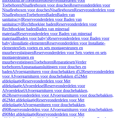
inloopdouche
Toebehoren
Reserveonderdelen voor
Toebehoren
Nisaflegboxen voor douches
Reserveonderdelen voor
Nisaflegboxen voor douches
Nisaflegboxen
Reserveonderdelen voor
Nisaflegboxen
Toebehoren
Baden
Baden van
sanitairacryl
Reserveonderdelen voor Baden van
sanitairacryl
Rechthoekige baden
Reserveonderdelen voor
Rechthoekige baden
Baden van mineraal
materiaal
Reserveonderdelen voor Baden van mineraal
materiaal
Baden voor baby's
Reserveonderdelen voor Baden voor
baby's
Installatie-elementen
Reserveonderdelen voor Installatie-
elementen
Sets voeten en sets montagesteunen en
muurbevestigingen
Reserveonderdelen voor Sets voeten en sets
montagesteunen en
muurbevestigingen
Toebehoren
Reparatiesets
Verder
toebehoren
Apparaataansluitingen voor douches en
baden
Afvoergarnituren voor douchebakken d52
Reserveonderdelen
voor Afvoergarnituren voor douchebakken d52
Met
afdekplaatje
Reserveonderdelen voor Met
afdekplaatje
Afvoerdeksel
Reserveonderdelen voor
Afvoerdeksel
Afvoergarnituren voor douchebakken,
d62
Reserveonderdelen voor Afvoergarnituren voor douchebakken,
d62
Met afdekplaatje
Reserveonderdelen voor Met
afdekplaatje
Afvoergarnituren voor douchebakken,
d90
Reserveonderdelen voor Afvoergarnituren voor douchebakken,
d90
Met afdekplaatje
Reserveonderdelen voor Met