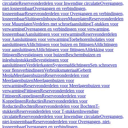
circulatie
Reserveonderdelen voor Inwendige circulatie
Overgangen,
niet-losneembaar
Overgangen en verbindingen,
losneembaar
Reserveonderdelen voor Overgangen en verbindingen,
losneembaar
Sluitingen
Inbouwdozen
Muurplaten
Reserveonderdelen
voor Muurplaten
Verdelers met schroefaansluiting
T-stukken voor
verwarming
Overgangen en verbindingen voor verwarming,
losneembaar
Aansluitingen voor verwarming
Reserveonderdelen
voor Aansluitingen voor verwarming
Toebehoren
Isolaties voor
aansluitingen
Afdichtingen voor buizen en fittingen
Afdichtingen
voor aansluitingen
Afdichtingen voor fittingen
Afdekking voor
fittingen
Bevestigingen voor buizen
Beschermbuizen en
inleghulpstukken
Bevestigingen voor
aansluitingen
Verdelerkasten
Systeemafdichtingen
Sets schroeven
voor flensverbindingen
Verbruiksmateriaal
Geberit
Mepla
Meerlagenbuizen
Reserveonderdelen voor
Meerlagenbuizen
Meerlagenbuizen voor
verwarming
Reserveonderdelen voor Meerlagenbuizen voor
verwarming
Fittingen
Reserveonderdelen voor
Fittingen
Koppelingen
Reserveonderdelen voor
Koppelingen
Reducties
Reserveonderdelen voor
Reducties
Bochten
Reserveonderdelen voor Bochten
T-
stukken
Reserveonderdelen voor T-stukken
Inwendige
circulatie
Reserveonderdelen voor Inwendige circulatie
Overgangen,
niet-losneembaar
Reserveonderdelen voor Overgangen, niet-
losneembaar
Overgangen en verbindingen,