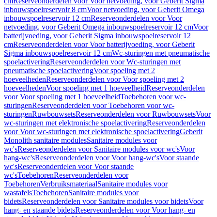
cm
Reserveonderdelen voor Voor netvoeding, voor Geberit Sigma
inbouwspoelreservoir 8 cm
Voor netvoeding, voor Geberit Omega
inbouwspoelreservoir 12 cm
Reserveonderdelen voor Voor
netvoeding, voor Geberit Omega inbouwspoelreservoir 12 cm
Voor
batterijvoeding, voor Geberit Sigma inbouwspoelreservoir 12
cm
Reserveonderdelen voor Voor batterijvoeding, voor Geberit
Sigma inbouwspoelreservoir 12 cm
Wc-sturingen met pneumatische
spoelactivering
Reserveonderdelen voor Wc-sturingen met
pneumatische spoelactivering
Voor spoeling met 2
hoeveelheden
Reserveonderdelen voor Voor spoeling met 2
hoeveelheden
Voor spoeling met 1 hoeveelheid
Reserveonderdelen
voor Voor spoeling met 1 hoeveelheid
Toebehoren voor wc-
sturingen
Reserveonderdelen voor Toebehoren voor wc-
sturingen
Ruwbouwsets
Reserveonderdelen voor Ruwbouwsets
Voor
wc-sturingen met elektronische spoelactivering
Reserveonderdelen
voor Voor wc-sturingen met elektronische spoelactivering
Geberit
Monolith sanitaire modules
Sanitaire modules voor
wc's
Reserveonderdelen voor Sanitaire modules voor wc's
Voor
hang-wc's
Reserveonderdelen voor Voor hang-wc's
Voor staande
wc's
Reserveonderdelen voor Voor staande
wc's
Toebehoren
Reserveonderdelen voor
Toebehoren
Verbruiksmateriaal
Sanitaire modules voor
wastafels
Toebehoren
Sanitaire modules voor
bidets
Reserveonderdelen voor Sanitaire modules voor bidets
Voor
hang- en staande bidets
Reserveonderdelen voor Voor hang- en