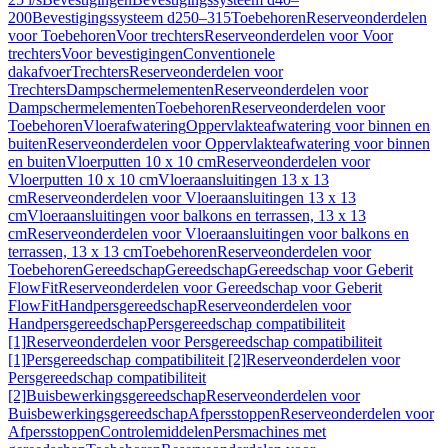
200
Bevestigingssysteem d250–315
Toebehoren
Reserveonderdelen
voor Toebehoren
Voor trechters
Reserveonderdelen voor Voor
trechters
Voor bevestigingen
Conventionele
dakafvoer
Trechters
Reserveonderdelen voor
Trechters
Dampschermelementen
Reserveonderdelen voor
Dampschermelementen
Toebehoren
Reserveonderdelen voor
Toebehoren
Vloerafwatering
Oppervlakteafwatering voor binnen en
buiten
Reserveonderdelen voor Oppervlakteafwatering voor binnen
en buiten
Vloerputten 10 x 10 cm
Reserveonderdelen voor
Vloerputten 10 x 10 cm
Vloeraansluitingen 13 x 13
cm
Reserveonderdelen voor Vloeraansluitingen 13 x 13
cm
Vloeraansluitingen voor balkons en terrassen, 13 x 13
cm
Reserveonderdelen voor Vloeraansluitingen voor balkons en
terrassen, 13 x 13 cm
Toebehoren
Reserveonderdelen voor
Toebehoren
Gereedschap
Gereedschap
Gereedschap voor Geberit
FlowFit
Reserveonderdelen voor Gereedschap voor Geberit
FlowFit
Handpersgereedschap
Reserveonderdelen voor
Handpersgereedschap
Persgereedschap compatibiliteit
[1]
Reserveonderdelen voor Persgereedschap compatibiliteit
[1]
Persgereedschap compatibiliteit [2]
Reserveonderdelen voor
Persgereedschap compatibiliteit
[2]
Buisbewerkingsgereedschap
Reserveonderdelen voor
Buisbewerkingsgereedschap
Afpersstoppen
Reserveonderdelen voor
Afpersstoppen
Controlemiddelen
Persmachines met