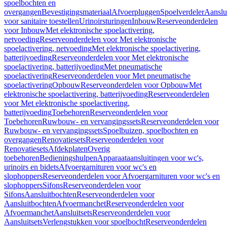
spoelbochten en
overgangen
Bevestigingsmateriaal
Afvoerpluggen
Spoelverdeler
Aanslu
voor sanitaire toestellen
Urinoirsturingen
Inbouw
Reserveonderdelen
voor Inbouw
Met elektronische spoelactivering,
netvoeding
Reserveonderdelen voor Met elektronische
spoelactivering, netvoeding
Met elektronische spoelactivering,
batterijvoeding
Reserveonderdelen voor Met elektronische
spoelactivering, batterijvoeding
Met pneumatische
spoelactivering
Reserveonderdelen voor Met pneumatische
spoelactivering
Opbouw
Reserveonderdelen voor Opbouw
Met
elektronische spoelactivering, batterijvoeding
Reserveonderdelen
voor Met elektronische spoelactivering,
batterijvoeding
Toebehoren
Reserveonderdelen voor
Toebehoren
Ruwbouw- en vervangingssets
Reserveonderdelen voor
Ruwbouw- en vervangingssets
Spoelbuizen, spoelbochten en
overgangen
Renovatiesets
Reserveonderdelen voor
Renovatiesets
Afdekplaten
Overig
toebehoren
Bedieningshulpen
Apparaataansluitingen voor wc's,
urinoirs en bidets
Afvoergarnituren voor wc's en
slophoppers
Reserveonderdelen voor Afvoergarnituren voor wc's en
slophoppers
Sifons
Reserveonderdelen voor
Sifons
Aansluitbochten
Reserveonderdelen voor
Aansluitbochten
Afvoermanchet
Reserveonderdelen voor
Afvoermanchet
Aansluitsets
Reserveonderdelen voor
Aansluitsets
Verlengstukken voor spoelbocht
Reserveonderdelen