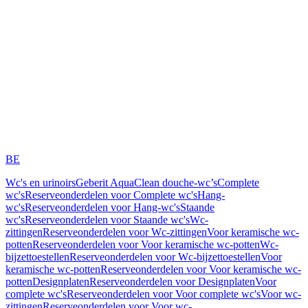
BE
Wc's en urinoirs
Geberit AquaClean douche-wc’s
Complete
wc's
Reserveonderdelen voor Complete wc's
Hang-
wc's
Reserveonderdelen voor Hang-wc's
Staande
wc's
Reserveonderdelen voor Staande wc's
Wc-
zittingen
Reserveonderdelen voor Wc-zittingen
Voor keramische wc-
potten
Reserveonderdelen voor Voor keramische wc-potten
Wc-
bijzettoestellen
Reserveonderdelen voor Wc-bijzettoestellen
Voor
keramische wc-potten
Reserveonderdelen voor Voor keramische wc-
potten
Designplaten
Reserveonderdelen voor Designplaten
Voor
complete wc's
Reserveonderdelen voor Voor complete wc's
Voor wc-
zittingen
Reserveonderdelen voor Voor wc-