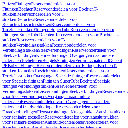
Buizen
Fittingen
Reserveonderdelen voor
Fittingen
Bochten
Reserveonderdelen voor Bochten
T-
stukken
Reserveonderdelen voor T-
stukken
Reducties
Reserveonderdelen voor
Reducties
Toezichtsstukken
Reserveonderdelen voor
Toezichtsstukken
Fittingen SuperTube
Reserveonderdelen voor
Fittingen SuperTube
Bochten
Reserveonderdelen voor Bochten
T-
stukken
Reserveonderdelen voor T-
stukken
Verbindingsstukken
Reserveonderdelen voor
Verbindingsstukken
Steekverbindingen
Reserveonderdelen voor
Steekverbindingen
Klemverbindingen
Overgangen naar andere
materialen
Toebehoren
Beugels
Sluitingen
Verbruiksmateriaal
Geberit
PE
Buizen
Fittingen
Reserveonderdelen voor Fittingen
Bochten
T-
stukken
Reducties
Toezichtsstukken
Reserveonderdelen voor
Toezichtsstukken
Overgangen
Speciale fittingen
Reserveonderdelen
voor Speciale fittingen
Fittingen SuperTube
Bochten
Speciale
fittingen
Verbindingsstukken
Reserveonderdelen voor
Verbindingsstukken
Lasverbindingen
Steekverbindingen
Reserveonder
voor Steekverbindingen
Overgangen naar andere
materialen
Reserveonderdelen voor Overgangen naar andere
materialen
Draadverbindingen
Reserveonderdelen voor
Draadverbindingen
Flensverbindingen
Kraagstukken
Aansluitstukken
voor sanitaire toestellen
Reserveonderdelen voor Aansluitstukken
voor sanitaire toestellen
Aansluitbochten
Reserveonderdelen voor
Aansluitbochten
Aansluitmoffen
Reserveonderdelen voor