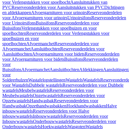
voor Verlengstukken voor spoelbocht
Aansluitstukken van
PVC
Reserveonderdelen voor Aansluitstukken van PVC
Dichtingen
en afdekkappen
Afvoergarnituren voor urinoirs
Reserveonderdelen
voor Afvoergarnituren voor urinoirs
Urinoirsifons
Reserveonderdelen
voor Urinoirsifons
Buissifons
Reserveonderdelen voor
Buissifons
Verlengstukken voor spoelbuizen en voor
spoelbochten
Reserveonderdelen voor Verlengstukken voor
spoelbuizen en voor
spoelbochten
Afvoermanchet
Reserveonderdelen voor
Afvoermanchet
Aansluitbochten
Reserveonderdelen voor
Aansluitbochten
Afvoergarnituren voor bidets
Reserveonderdelen
voor Afvoergarnituren voor bidets
Buissifons
Reserveonderdelen
voor
Buissifons
Afvoermanchet
Aansluitbochten
Afdekkingen
Aansluitingen
voor
Soldeerhulzen
Wastafelopstellingen
Wastafels
Wastafels
Reserveonderde
voor Wastafels
Dubbele wastafels
Reserveonderdelen voor Dubbele
wastafels
Meubelwastafels
Reserveonderdelen voor
Meubelwastafels
Opzetwastafels
Reserveonderdelen voor
Opzetwastafels
Handwasbak
Reserveonderdelen voor
Handwasbak
Opzethandwasbakken
Hoekhandwasbakken
Halve
inbouwwastafels
Reserveonderdelen voor Halve
inbouwwastafels
Inbouwwastafels
Reserveonderdelen voor
Inbouwwastafels
Onderbouwwastafels
Reserveonderdelen voor
Onderbouwwastafels
Hoekwastafels
Wasgoten
Wastafels