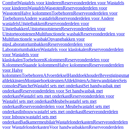
Comfort
Wastafels voor kinderen
Reserveonderdelen voor Wastafels
voor kinderen
Wastafels
Wasgoten
Reserveonderdelen voor
Wasgoten
Halve kolommen
Toebehoren
Reserveonderdelen voor
Toebehoren
Andere wastafels
Reserveonderdelen voor Andere
wastafels
Uitgietbakken
Reserveonderdelen voor
Uitgietbakken
Uitstortgootstenen
Reserveonderdelen voor
Uitstortgootstenen
Multifunctionele wasbak
Reserveonderdelen voor
Multifunctionele wasbak
Opvangbakken voor
gips
Laboratoriumbakken
Reserveonderdelen voor
Laboratoriumbakken
Wastafels voor klaslokalen
Reserveonderdelen
voor Wastafels voor
klaslokalen
Toebehoren
Kolommen
Reserveonderdelen voor
Kolommen
Staande kolommen
Halve kolommen
Reserveonderdelen
voor Halve
kolommen
Toebehoren
Afvoerdeksel
Handdoekhouder
Bevestigingsmat
afdekkingen
Montagehoeksteunen
Afdeklijsten
Achterwandplaten
Sets
consoles
Planchet
Wastafel sets met onderkast
Set handwasbak met
onderkast
Reserveonderdelen voor Set handwasbak met
onderkast
Wastafel sets met onderkast
Reserveonderdelen voor
Wastafel sets met onderkast
Meubelwastafel sets met
onderkast
Reserveonderdelen voor Meubelwastafel sets met
onderkast
Inbouwwastafel sets met onderkast
Reserveonderdelen
voor Inbouwwastafel sets met
onderkast
Badkamermeubilair
Wastafelonderkasten
Reserveonderdelen
voor Wastafelonderkasten
Voor handwasbakken
Reserveonderdelen