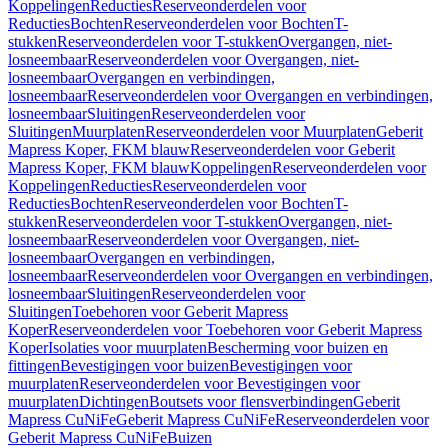
Koppelingen
Reducties
Reserveonderdelen voor
Reducties
Bochten
Reserveonderdelen voor Bochten
T-
stukken
Reserveonderdelen voor T-stukken
Overgangen, niet-
losneembaar
Reserveonderdelen voor Overgangen, niet-
losneembaar
Overgangen en verbindingen,
losneembaar
Reserveonderdelen voor Overgangen en verbindingen,
losneembaar
Sluitingen
Reserveonderdelen voor
Sluitingen
Muurplaten
Reserveonderdelen voor Muurplaten
Geberit
Mapress Koper, FKM blauw
Reserveonderdelen voor Geberit
Mapress Koper, FKM blauw
Koppelingen
Reserveonderdelen voor
Koppelingen
Reducties
Reserveonderdelen voor
Reducties
Bochten
Reserveonderdelen voor Bochten
T-
stukken
Reserveonderdelen voor T-stukken
Overgangen, niet-
losneembaar
Reserveonderdelen voor Overgangen, niet-
losneembaar
Overgangen en verbindingen,
losneembaar
Reserveonderdelen voor Overgangen en verbindingen,
losneembaar
Sluitingen
Reserveonderdelen voor
Sluitingen
Toebehoren voor Geberit Mapress
Koper
Reserveonderdelen voor Toebehoren voor Geberit Mapress
Koper
Isolaties voor muurplaten
Bescherming voor buizen en
fittingen
Bevestigingen voor buizen
Bevestigingen voor
muurplaten
Reserveonderdelen voor Bevestigingen voor
muurplaten
Dichtingen
Boutsets voor flensverbindingen
Geberit
Mapress CuNiFe
Geberit Mapress CuNiFe
Reserveonderdelen voor
Geberit Mapress CuNiFe
Buizen