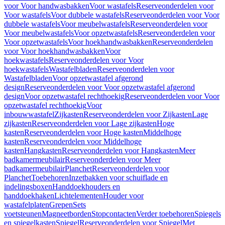
voor Voor handwasbakken
Voor wastafels
Reserveonderdelen voor
Voor wastafels
Voor dubbele wastafels
Reserveonderdelen voor Voor
dubbele wastafels
Voor meubelwastafels
Reserveonderdelen voor
Voor meubelwastafels
Voor opzetwastafels
Reserveonderdelen voor
Voor opzetwastafels
Voor hoekhandwasbakken
Reserveonderdelen
voor Voor hoekhandwasbakken
Voor
hoekwastafels
Reserveonderdelen voor Voor
hoekwastafels
Wastafelbladen
Reserveonderdelen voor
Wastafelbladen
Voor opzetwastafel afgerond
design
Reserveonderdelen voor Voor opzetwastafel afgerond
design
Voor opzetwastafel rechthoekig
Reserveonderdelen voor Voor
opzetwastafel rechthoekig
Voor
inbouwwastafel
Zijkasten
Reserveonderdelen voor Zijkasten
Lage
zijkasten
Reserveonderdelen voor Lage zijkasten
Hoge
kasten
Reserveonderdelen voor Hoge kasten
Middelhoge
kasten
Reserveonderdelen voor Middelhoge
kasten
Hangkasten
Reserveonderdelen voor Hangkasten
Meer
badkamermeubilair
Reserveonderdelen voor Meer
badkamermeubilair
Planchet
Reserveonderdelen voor
Planchet
Toebehoren
Inzetbakken voor schuiflade en
indelingsboxen
Handdoekhouders en
handdoekhaken
Lichtelementen
Houder voor
wastafelplaten
Grepen
Sets
voetsteunen
Magneetborden
Stopcontacten
Verder toebehoren
Spiegels
en spiegelkasten
Spiegel
Reserveonderdelen voor Spiegel
Met