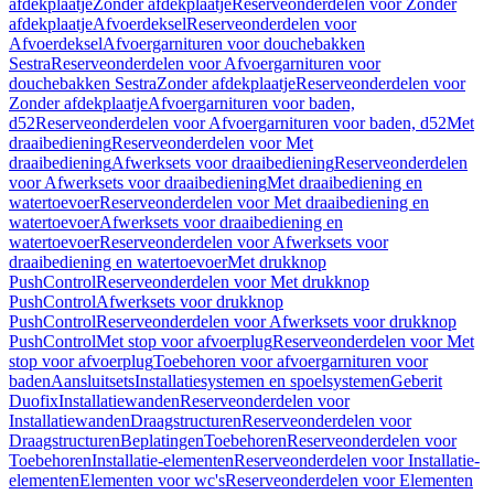
afdekplaatje
Zonder afdekplaatje
Reserveonderdelen voor Zonder
afdekplaatje
Afvoerdeksel
Reserveonderdelen voor
Afvoerdeksel
Afvoergarnituren voor douchebakken
Sestra
Reserveonderdelen voor Afvoergarnituren voor
douchebakken Sestra
Zonder afdekplaatje
Reserveonderdelen voor
Zonder afdekplaatje
Afvoergarnituren voor baden,
d52
Reserveonderdelen voor Afvoergarnituren voor baden, d52
Met
draaibediening
Reserveonderdelen voor Met
draaibediening
Afwerksets voor draaibediening
Reserveonderdelen
voor Afwerksets voor draaibediening
Met draaibediening en
watertoevoer
Reserveonderdelen voor Met draaibediening en
watertoevoer
Afwerksets voor draaibediening en
watertoevoer
Reserveonderdelen voor Afwerksets voor
draaibediening en watertoevoer
Met drukknop
PushControl
Reserveonderdelen voor Met drukknop
PushControl
Afwerksets voor drukknop
PushControl
Reserveonderdelen voor Afwerksets voor drukknop
PushControl
Met stop voor afvoerplug
Reserveonderdelen voor Met
stop voor afvoerplug
Toebehoren voor afvoergarnituren voor
baden
Aansluitsets
Installatiesystemen en spoelsystemen
Geberit
Duofix
Installatiewanden
Reserveonderdelen voor
Installatiewanden
Draagstructuren
Reserveonderdelen voor
Draagstructuren
Beplatingen
Toebehoren
Reserveonderdelen voor
Toebehoren
Installatie-elementen
Reserveonderdelen voor Installatie-
elementen
Elementen voor wc's
Reserveonderdelen voor Elementen