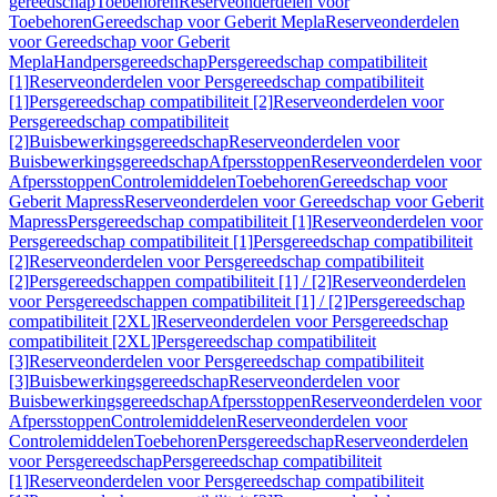
gereedschap
Toebehoren
Reserveonderdelen voor
Toebehoren
Gereedschap voor Geberit Mepla
Reserveonderdelen
voor Gereedschap voor Geberit
Mepla
Handpersgereedschap
Persgereedschap compatibiliteit
[1]
Reserveonderdelen voor Persgereedschap compatibiliteit
[1]
Persgereedschap compatibiliteit [2]
Reserveonderdelen voor
Persgereedschap compatibiliteit
[2]
Buisbewerkingsgereedschap
Reserveonderdelen voor
Buisbewerkingsgereedschap
Afpersstoppen
Reserveonderdelen voor
Afpersstoppen
Controlemiddelen
Toebehoren
Gereedschap voor
Geberit Mapress
Reserveonderdelen voor Gereedschap voor Geberit
Mapress
Persgereedschap compatibiliteit [1]
Reserveonderdelen voor
Persgereedschap compatibiliteit [1]
Persgereedschap compatibiliteit
[2]
Reserveonderdelen voor Persgereedschap compatibiliteit
[2]
Persgereedschappen compatibiliteit [1] / [2]
Reserveonderdelen
voor Persgereedschappen compatibiliteit [1] / [2]
Persgereedschap
compatibiliteit [2XL]
Reserveonderdelen voor Persgereedschap
compatibiliteit [2XL]
Persgereedschap compatibiliteit
[3]
Reserveonderdelen voor Persgereedschap compatibiliteit
[3]
Buisbewerkingsgereedschap
Reserveonderdelen voor
Buisbewerkingsgereedschap
Afpersstoppen
Reserveonderdelen voor
Afpersstoppen
Controlemiddelen
Reserveonderdelen voor
Controlemiddelen
Toebehoren
Persgereedschap
Reserveonderdelen
voor Persgereedschap
Persgereedschap compatibiliteit
[1]
Reserveonderdelen voor Persgereedschap compatibiliteit