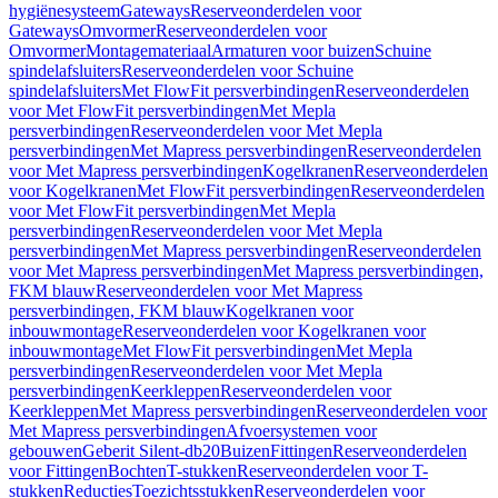
hygiënesysteem
Gateways
Reserveonderdelen voor
Gateways
Omvormer
Reserveonderdelen voor
Omvormer
Montagemateriaal
Armaturen voor buizen
Schuine
spindelafsluiters
Reserveonderdelen voor Schuine
spindelafsluiters
Met FlowFit persverbindingen
Reserveonderdelen
voor Met FlowFit persverbindingen
Met Mepla
persverbindingen
Reserveonderdelen voor Met Mepla
persverbindingen
Met Mapress persverbindingen
Reserveonderdelen
voor Met Mapress persverbindingen
Kogelkranen
Reserveonderdelen
voor Kogelkranen
Met FlowFit persverbindingen
Reserveonderdelen
voor Met FlowFit persverbindingen
Met Mepla
persverbindingen
Reserveonderdelen voor Met Mepla
persverbindingen
Met Mapress persverbindingen
Reserveonderdelen
voor Met Mapress persverbindingen
Met Mapress persverbindingen,
FKM blauw
Reserveonderdelen voor Met Mapress
persverbindingen, FKM blauw
Kogelkranen voor
inbouwmontage
Reserveonderdelen voor Kogelkranen voor
inbouwmontage
Met FlowFit persverbindingen
Met Mepla
persverbindingen
Reserveonderdelen voor Met Mepla
persverbindingen
Keerkleppen
Reserveonderdelen voor
Keerkleppen
Met Mapress persverbindingen
Reserveonderdelen voor
Met Mapress persverbindingen
Afvoersystemen voor
gebouwen
Geberit Silent-db20
Buizen
Fittingen
Reserveonderdelen
voor Fittingen
Bochten
T-stukken
Reserveonderdelen voor T-
stukken
Reducties
Toezichtsstukken
Reserveonderdelen voor