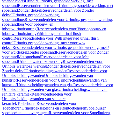
staande bidets
Urinoirs
Urinoirs, gespoelde werking, met
spoelrand
Reserveonderdelen voor Urinoirs, gespoelde werking, met
spoelrand
Zonder deksel
Reserveonderdelen voor Zonder
deksel
Urinoirs, gespoelde werking,
spoelrandloos
Reserveonderdelen voor Urinoirs, gespoelde werking,
spoelrandloos
Voor opbouw- en
inbouwurinoirsturing
Reserveonderdelen voor Voor opbouw- en
inbouwurinoirsturing
With integrated urinal flush
control
Reserveonderdelen voor With integrated urinal flush
control
Urinoirs gespoelde werking, met / voor wc-
deksel
Reserveonderdelen voor Urinoirs gespoelde werking, met /
voor wc-deksel
Zonder spoelrand
Reserveonderdelen voor Zonder
spoelrand
Met spoelrand
Reserveonderdelen voor Met
spoelrand
Urinoirs waterloze werking
Reserveonderdelen voor
Urinoirs waterloze werking
Zonder deksel
Reserveonderdelen voor
Zonder deksel
Urinoirscheidingswanden
Reserveonderdelen voor
Urinoirscheidingswanden
Urinoirscheidingswanden van
kunststof
Reserveonderdelen voor Urinoirscheidingswanden van
kunststof
Urinoirscheidingswanden van glas
Reserveonderdelen voor
Urinoirscheidingswanden van glas
Urinoirscheidingswanden van
sanitaire keramiek
Reserveonderdelen voor
Urinoirscheidingswanden van sanitaire
keramiek
Toebehoren
Reserveonderdelen voor
Toebehoren
Urinoirdeksel
Sifons en sifontoebehoren
Spoelbuizen,
spoelbochten en overgangen
Reserveonderdelen voor Spoelbuizen,