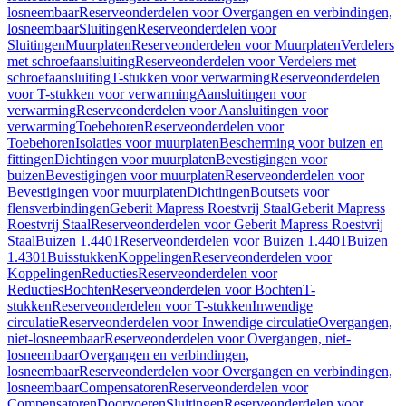
losneembaar
Reserveonderdelen voor Overgangen en verbindingen,
losneembaar
Sluitingen
Reserveonderdelen voor
Sluitingen
Muurplaten
Reserveonderdelen voor Muurplaten
Verdelers
met schroefaansluiting
Reserveonderdelen voor Verdelers met
schroefaansluiting
T-stukken voor verwarming
Reserveonderdelen
voor T-stukken voor verwarming
Aansluitingen voor
verwarming
Reserveonderdelen voor Aansluitingen voor
verwarming
Toebehoren
Reserveonderdelen voor
Toebehoren
Isolaties voor muurplaten
Bescherming voor buizen en
fittingen
Dichtingen voor muurplaten
Bevestigingen voor
buizen
Bevestigingen voor muurplaten
Reserveonderdelen voor
Bevestigingen voor muurplaten
Dichtingen
Boutsets voor
flensverbindingen
Geberit Mapress Roestvrij Staal
Geberit Mapress
Roestvrij Staal
Reserveonderdelen voor Geberit Mapress Roestvrij
Staal
Buizen 1.4401
Reserveonderdelen voor Buizen 1.4401
Buizen
1.4301
Buisstukken
Koppelingen
Reserveonderdelen voor
Koppelingen
Reducties
Reserveonderdelen voor
Reducties
Bochten
Reserveonderdelen voor Bochten
T-
stukken
Reserveonderdelen voor T-stukken
Inwendige
circulatie
Reserveonderdelen voor Inwendige circulatie
Overgangen,
niet-losneembaar
Reserveonderdelen voor Overgangen, niet-
losneembaar
Overgangen en verbindingen,
losneembaar
Reserveonderdelen voor Overgangen en verbindingen,
losneembaar
Compensatoren
Reserveonderdelen voor
Compensatoren
Doorvoeren
Sluitingen
Reserveonderdelen voor