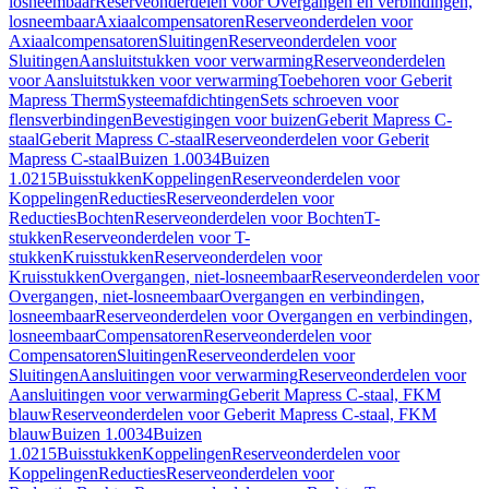
losneembaar
Reserveonderdelen voor Overgangen en verbindingen,
losneembaar
Axiaalcompensatoren
Reserveonderdelen voor
Axiaalcompensatoren
Sluitingen
Reserveonderdelen voor
Sluitingen
Aansluitstukken voor verwarming
Reserveonderdelen
voor Aansluitstukken voor verwarming
Toebehoren voor Geberit
Mapress Therm
Systeemafdichtingen
Sets schroeven voor
flensverbindingen
Bevestigingen voor buizen
Geberit Mapress C-
staal
Geberit Mapress C-staal
Reserveonderdelen voor Geberit
Mapress C-staal
Buizen 1.0034
Buizen
1.0215
Buisstukken
Koppelingen
Reserveonderdelen voor
Koppelingen
Reducties
Reserveonderdelen voor
Reducties
Bochten
Reserveonderdelen voor Bochten
T-
stukken
Reserveonderdelen voor T-
stukken
Kruisstukken
Reserveonderdelen voor
Kruisstukken
Overgangen, niet-losneembaar
Reserveonderdelen voor
Overgangen, niet-losneembaar
Overgangen en verbindingen,
losneembaar
Reserveonderdelen voor Overgangen en verbindingen,
losneembaar
Compensatoren
Reserveonderdelen voor
Compensatoren
Sluitingen
Reserveonderdelen voor
Sluitingen
Aansluitingen voor verwarming
Reserveonderdelen voor
Aansluitingen voor verwarming
Geberit Mapress C-staal, FKM
blauw
Reserveonderdelen voor Geberit Mapress C-staal, FKM
blauw
Buizen 1.0034
Buizen
1.0215
Buisstukken
Koppelingen
Reserveonderdelen voor
Koppelingen
Reducties
Reserveonderdelen voor