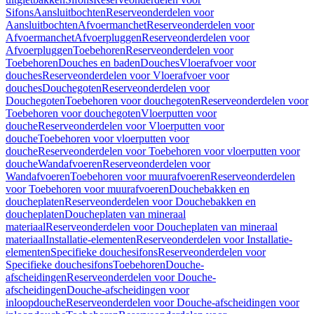
Sifons
Aansluitbochten
Reserveonderdelen voor
Aansluitbochten
Afvoermanchet
Reserveonderdelen voor
Afvoermanchet
Afvoerpluggen
Reserveonderdelen voor
Afvoerpluggen
Toebehoren
Reserveonderdelen voor
Toebehoren
Douches en baden
Douches
Vloerafvoer voor
douches
Reserveonderdelen voor Vloerafvoer voor
douches
Douchegoten
Reserveonderdelen voor
Douchegoten
Toebehoren voor douchegoten
Reserveonderdelen voor
Toebehoren voor douchegoten
Vloerputten voor
douche
Reserveonderdelen voor Vloerputten voor
douche
Toebehoren voor vloerputten voor
douche
Reserveonderdelen voor Toebehoren voor vloerputten voor
douche
Wandafvoeren
Reserveonderdelen voor
Wandafvoeren
Toebehoren voor muurafvoeren
Reserveonderdelen
voor Toebehoren voor muurafvoeren
Douchebakken en
doucheplaten
Reserveonderdelen voor Douchebakken en
doucheplaten
Doucheplaten van mineraal
materiaal
Reserveonderdelen voor Doucheplaten van mineraal
materiaal
Installatie-elementen
Reserveonderdelen voor Installatie-
elementen
Specifieke douchesifons
Reserveonderdelen voor
Specifieke douchesifons
Toebehoren
Douche-
afscheidingen
Reserveonderdelen voor Douche-
afscheidingen
Douche-afscheidingen voor
inloopdouche
Reserveonderdelen voor Douche-afscheidingen voor