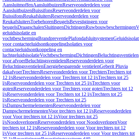
Aansluitmoffen
Aansluitbuizen
Reserveonderdelen voor
Aansluitbuizen
Buissifons
Reserveonderdelen voor
Buissifons
Reukafsluiters
Reserveonderdelen voor
Reukafsluiters
Toebehoren
Beugels
Bevestigingen voor
beugels
Draagschalen
Sluitingen
Dichtingen
Ruwbouwbeschermingen
V
geluidsisolatie en
vochtbescherming
Brandpreventie
Plafondafsluitsystemen
Geluidsisolat
voor contactgeluidsontkoppeling
Isolaties voor
contactgeluidsontkoppeling en
luchtgeluidsisolatie
Vochtbescherming
Dichtingen
Beluchtingsventielen
voor afvoer
Beluchtingsventielen
Reserveonderdelen voor
Beluchtingsventielen
Energiebesparende ventielen
Geberit Pluvia
dakafvoer
Trechters
Reserveonderdelen voor Trechters
Trechters tot
12 l/s
Reserveonderdelen voor Trechters tot 12 l/s
Trechters tot 25
l/s
Reserveonderdelen voor Trechters tot 25 l/s
Trechters voor
goten
Reserveonderdelen voor Trechters voor goten
Trechters tot 12
l/s
Reserveonderdelen voor Trechters tot 12 l/s
Trechters tot 25
l/s
Reserveonderdelen voor Trechters tot 25
l/s
Dampschermelementen
Reserveonderdelen voor
Dampschermelementen
Voor trechters tot 12 l/s
Reserveonderdelen
voor Voor trechters tot 12 l/s
Voor trechters tot 25
l/s
Noodoverlopen
Reserveonderdelen voor Noodoverlopen
Voor
trechters tot 12 l/s
Reserveonderdelen voor Voor trechters tot 12
l/s
Voor trechters tot 25 l/s
Reserveonderdelen voor Voor trechters tot
25 l/s
Bevestigingen
Bevestigingssysteem d40–