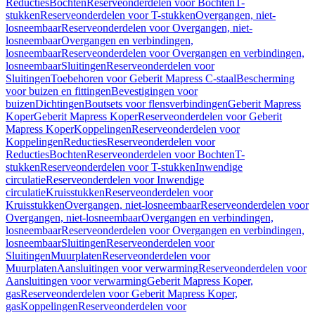
Reducties
Bochten
Reserveonderdelen voor Bochten
T-
stukken
Reserveonderdelen voor T-stukken
Overgangen, niet-
losneembaar
Reserveonderdelen voor Overgangen, niet-
losneembaar
Overgangen en verbindingen,
losneembaar
Reserveonderdelen voor Overgangen en verbindingen,
losneembaar
Sluitingen
Reserveonderdelen voor
Sluitingen
Toebehoren voor Geberit Mapress C-staal
Bescherming
voor buizen en fittingen
Bevestigingen voor
buizen
Dichtingen
Boutsets voor flensverbindingen
Geberit Mapress
Koper
Geberit Mapress Koper
Reserveonderdelen voor Geberit
Mapress Koper
Koppelingen
Reserveonderdelen voor
Koppelingen
Reducties
Reserveonderdelen voor
Reducties
Bochten
Reserveonderdelen voor Bochten
T-
stukken
Reserveonderdelen voor T-stukken
Inwendige
circulatie
Reserveonderdelen voor Inwendige
circulatie
Kruisstukken
Reserveonderdelen voor
Kruisstukken
Overgangen, niet-losneembaar
Reserveonderdelen voor
Overgangen, niet-losneembaar
Overgangen en verbindingen,
losneembaar
Reserveonderdelen voor Overgangen en verbindingen,
losneembaar
Sluitingen
Reserveonderdelen voor
Sluitingen
Muurplaten
Reserveonderdelen voor
Muurplaten
Aansluitingen voor verwarming
Reserveonderdelen voor
Aansluitingen voor verwarming
Geberit Mapress Koper,
gas
Reserveonderdelen voor Geberit Mapress Koper,
gas
Koppelingen
Reserveonderdelen voor