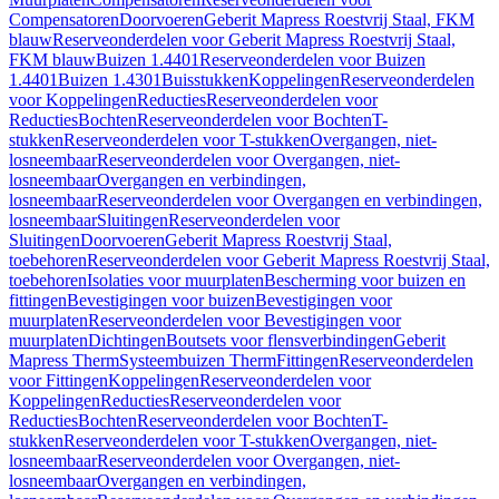
Compensatoren
Doorvoeren
Geberit Mapress Roestvrij Staal, FKM
blauw
Reserveonderdelen voor Geberit Mapress Roestvrij Staal,
FKM blauw
Buizen 1.4401
Reserveonderdelen voor Buizen
1.4401
Buizen 1.4301
Buisstukken
Koppelingen
Reserveonderdelen
voor Koppelingen
Reducties
Reserveonderdelen voor
Reducties
Bochten
Reserveonderdelen voor Bochten
T-
stukken
Reserveonderdelen voor T-stukken
Overgangen, niet-
losneembaar
Reserveonderdelen voor Overgangen, niet-
losneembaar
Overgangen en verbindingen,
losneembaar
Reserveonderdelen voor Overgangen en verbindingen,
losneembaar
Sluitingen
Reserveonderdelen voor
Sluitingen
Doorvoeren
Geberit Mapress Roestvrij Staal,
toebehoren
Reserveonderdelen voor Geberit Mapress Roestvrij Staal,
toebehoren
Isolaties voor muurplaten
Bescherming voor buizen en
fittingen
Bevestigingen voor buizen
Bevestigingen voor
muurplaten
Reserveonderdelen voor Bevestigingen voor
muurplaten
Dichtingen
Boutsets voor flensverbindingen
Geberit
Mapress Therm
Systeembuizen Therm
Fittingen
Reserveonderdelen
voor Fittingen
Koppelingen
Reserveonderdelen voor
Koppelingen
Reducties
Reserveonderdelen voor
Reducties
Bochten
Reserveonderdelen voor Bochten
T-
stukken
Reserveonderdelen voor T-stukken
Overgangen, niet-
losneembaar
Reserveonderdelen voor Overgangen, niet-
losneembaar
Overgangen en verbindingen,