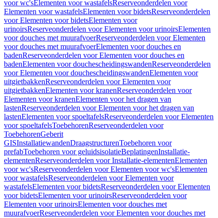
voor wc's
Elementen voor wastafels
Reserveonderdelen voor
Elementen voor wastafels
Elementen voor bidets
Reserveonderdelen
voor Elementen voor bidets
Elementen voor
urinoirs
Reserveonderdelen voor Elementen voor urinoirs
Elementen
voor douches met muurafvoer
Reserveonderdelen voor Elementen
voor douches met muurafvoer
Elementen voor douches en
baden
Reserveonderdelen voor Elementen voor douches en
baden
Elementen voor douchescheidingswanden
Reserveonderdelen
voor Elementen voor douchescheidingswanden
Elementen voor
uitgietbakken
Reserveonderdelen voor Elementen voor
uitgietbakken
Elementen voor kranen
Reserveonderdelen voor
Elementen voor kranen
Elementen voor het dragen van
lasten
Reserveonderdelen voor Elementen voor het dragen van
lasten
Elementen voor spoeltafels
Reserveonderdelen voor Elementen
voor spoeltafels
Toebehoren
Reserveonderdelen voor
Toebehoren
Geberit
GIS
Installatiewanden
Draagstructuren
Toebehoren voor
prefab
Toebehoren voor geluidsisolatie
Beplatingen
Installatie-
elementen
Reserveonderdelen voor Installatie-elementen
Elementen
voor wc's
Reserveonderdelen voor Elementen voor wc's
Elementen
voor wastafels
Reserveonderdelen voor Elementen voor
wastafels
Elementen voor bidets
Reserveonderdelen voor Elementen
voor bidets
Elementen voor urinoirs
Reserveonderdelen voor
Elementen voor urinoirs
Elementen voor douches met
muurafvoer
Reserveonderdelen voor Elementen voor douches met