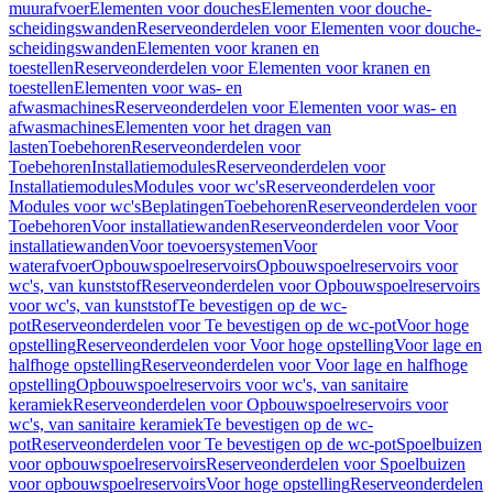
muurafvoer
Elementen voor douches
Elementen voor douche-
scheidingswanden
Reserveonderdelen voor Elementen voor douche-
scheidingswanden
Elementen voor kranen en
toestellen
Reserveonderdelen voor Elementen voor kranen en
toestellen
Elementen voor was- en
afwasmachines
Reserveonderdelen voor Elementen voor was- en
afwasmachines
Elementen voor het dragen van
lasten
Toebehoren
Reserveonderdelen voor
Toebehoren
Installatiemodules
Reserveonderdelen voor
Installatiemodules
Modules voor wc's
Reserveonderdelen voor
Modules voor wc's
Beplatingen
Toebehoren
Reserveonderdelen voor
Toebehoren
Voor installatiewanden
Reserveonderdelen voor Voor
installatiewanden
Voor toevoersystemen
Voor
waterafvoer
Opbouwspoelreservoirs
Opbouwspoelreservoirs voor
wc's, van kunststof
Reserveonderdelen voor Opbouwspoelreservoirs
voor wc's, van kunststof
Te bevestigen op de wc-
pot
Reserveonderdelen voor Te bevestigen op de wc-pot
Voor hoge
opstelling
Reserveonderdelen voor Voor hoge opstelling
Voor lage en
halfhoge opstelling
Reserveonderdelen voor Voor lage en halfhoge
opstelling
Opbouwspoelreservoirs voor wc's, van sanitaire
keramiek
Reserveonderdelen voor Opbouwspoelreservoirs voor
wc's, van sanitaire keramiek
Te bevestigen op de wc-
pot
Reserveonderdelen voor Te bevestigen op de wc-pot
Spoelbuizen
voor opbouwspoelreservoirs
Reserveonderdelen voor Spoelbuizen
voor opbouwspoelreservoirs
Voor hoge opstelling
Reserveonderdelen