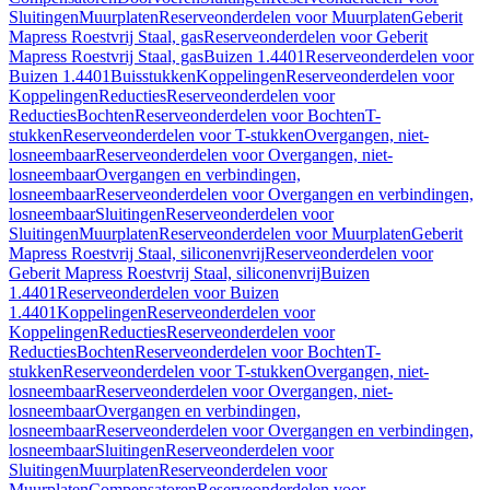
Sluitingen
Muurplaten
Reserveonderdelen voor Muurplaten
Geberit
Mapress Roestvrij Staal, gas
Reserveonderdelen voor Geberit
Mapress Roestvrij Staal, gas
Buizen 1.4401
Reserveonderdelen voor
Buizen 1.4401
Buisstukken
Koppelingen
Reserveonderdelen voor
Koppelingen
Reducties
Reserveonderdelen voor
Reducties
Bochten
Reserveonderdelen voor Bochten
T-
stukken
Reserveonderdelen voor T-stukken
Overgangen, niet-
losneembaar
Reserveonderdelen voor Overgangen, niet-
losneembaar
Overgangen en verbindingen,
losneembaar
Reserveonderdelen voor Overgangen en verbindingen,
losneembaar
Sluitingen
Reserveonderdelen voor
Sluitingen
Muurplaten
Reserveonderdelen voor Muurplaten
Geberit
Mapress Roestvrij Staal, siliconenvrij
Reserveonderdelen voor
Geberit Mapress Roestvrij Staal, siliconenvrij
Buizen
1.4401
Reserveonderdelen voor Buizen
1.4401
Koppelingen
Reserveonderdelen voor
Koppelingen
Reducties
Reserveonderdelen voor
Reducties
Bochten
Reserveonderdelen voor Bochten
T-
stukken
Reserveonderdelen voor T-stukken
Overgangen, niet-
losneembaar
Reserveonderdelen voor Overgangen, niet-
losneembaar
Overgangen en verbindingen,
losneembaar
Reserveonderdelen voor Overgangen en verbindingen,
losneembaar
Sluitingen
Reserveonderdelen voor
Sluitingen
Muurplaten
Reserveonderdelen voor
Muurplaten
Compensatoren
Reserveonderdelen voor