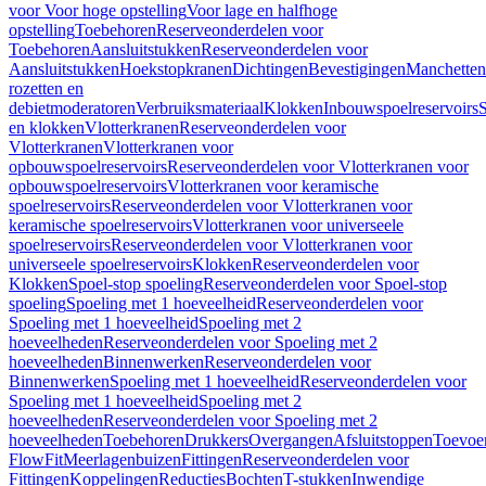
voor Voor hoge opstelling
Voor lage en halfhoge
opstelling
Toebehoren
Reserveonderdelen voor
Toebehoren
Aansluitstukken
Reserveonderdelen voor
Aansluitstukken
Hoekstopkranen
Dichtingen
Bevestigingen
Manchetten
rozetten en
debietmoderatoren
Verbruiksmateriaal
Klokken
Inbouwspoelreservoirs
en klokken
Vlotterkranen
Reserveonderdelen voor
Vlotterkranen
Vlotterkranen voor
opbouwspoelreservoirs
Reserveonderdelen voor Vlotterkranen voor
opbouwspoelreservoirs
Vlotterkranen voor keramische
spoelreservoirs
Reserveonderdelen voor Vlotterkranen voor
keramische spoelreservoirs
Vlotterkranen voor universeele
spoelreservoirs
Reserveonderdelen voor Vlotterkranen voor
universeele spoelreservoirs
Klokken
Reserveonderdelen voor
Klokken
Spoel-stop spoeling
Reserveonderdelen voor Spoel-stop
spoeling
Spoeling met 1 hoeveelheid
Reserveonderdelen voor
Spoeling met 1 hoeveelheid
Spoeling met 2
hoeveelheden
Reserveonderdelen voor Spoeling met 2
hoeveelheden
Binnenwerken
Reserveonderdelen voor
Binnenwerken
Spoeling met 1 hoeveelheid
Reserveonderdelen voor
Spoeling met 1 hoeveelheid
Spoeling met 2
hoeveelheden
Reserveonderdelen voor Spoeling met 2
hoeveelheden
Toebehoren
Drukkers
Overgangen
Afsluitstoppen
Toevoe
FlowFit
Meerlagenbuizen
Fittingen
Reserveonderdelen voor
Fittingen
Koppelingen
Reducties
Bochten
T-stukken
Inwendige