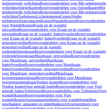
geïntegreerde verlichting
Reserveonderdelen voor Met geïntegreerde
verlichting
Spiegelkasten
Reserveonderdelen voor Spiegelkasten
Met
geïntegreerde verlichting
Reserveonderdelen voor Met geïntegreerde
verlichting
Toebehoren
Lichtelementen
Grepen
Verder
toebehoren
Stopcontacten
Kranen
Wastafelkranen
Reserveonderdelen
voor Wastafelkranen
Kraan op de wastafel,
netvoeding
Reserveonderdelen voor Kraan op de wastafel,
netvoeding
Kraan op de wastafel, batterijvoeding
Reserveonderdelen
voor Kraan op de wastafel, batterijvoeding
Kraan op de wastafel,
generatorvoeding
Reserveonderdelen voor Kraan op de wastafel,
generatorvoeding
Kraan op de wastafel,
eenhendelmengkraan
Reserveonderdelen voor Kraan op de wastafel,
eenhendelmengkraan
Muurkraan, netvoeding
Reserveonderdelen
voor Muurkraan, netvoeding
Muurkraan,
batterijvoeding
Reserveonderdelen voor Muurkraan,
batterijvoeding
Muurkraan, generatorvoeding
Reserveonderdelen
voor Muurkraan, generatorvoeding
Muurkraan,
tweegreepsmengkraan
Reserveonderdelen voor Muurkraan,
tweegreepsmengkraan
Verdere kranen
Reserveonderdelen voor
Verdere kranen
Voor gebruik buiten
Reserveonderdelen voor Voor
gebruik buiten
Toebehoren
Reserveonderdelen voor Toebehoren
Voor
wastafelkranen
Reserveonderdelen voor Voor
wastafelkranen
Apparaataansluitingen voor wastafelopstelling,
spoelbakken, apparaten en uitgietbakken
Afvoergarnituren voor
wastafels
Reserveonderdelen voor Afvoergarnituren voor