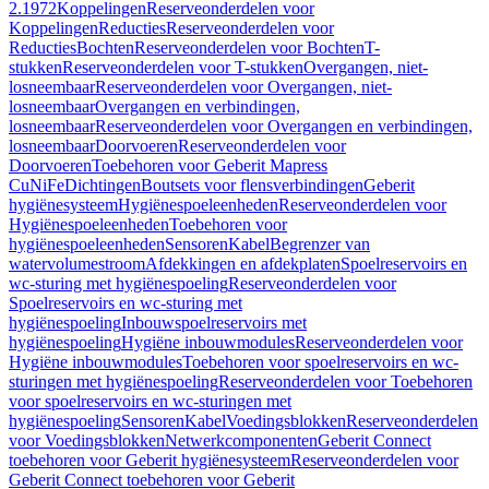
2.1972
Koppelingen
Reserveonderdelen voor
Koppelingen
Reducties
Reserveonderdelen voor
Reducties
Bochten
Reserveonderdelen voor Bochten
T-
stukken
Reserveonderdelen voor T-stukken
Overgangen, niet-
losneembaar
Reserveonderdelen voor Overgangen, niet-
losneembaar
Overgangen en verbindingen,
losneembaar
Reserveonderdelen voor Overgangen en verbindingen,
losneembaar
Doorvoeren
Reserveonderdelen voor
Doorvoeren
Toebehoren voor Geberit Mapress
CuNiFe
Dichtingen
Boutsets voor flensverbindingen
Geberit
hygiënesysteem
Hygiënespoeleenheden
Reserveonderdelen voor
Hygiënespoeleenheden
Toebehoren voor
hygiënespoeleenheden
Sensoren
Kabel
Begrenzer van
watervolumestroom
Afdekkingen en afdekplaten
Spoelreservoirs en
wc-sturing met hygiënespoeling
Reserveonderdelen voor
Spoelreservoirs en wc-sturing met
hygiënespoeling
Inbouwspoelreservoirs met
hygiënespoeling
Hygiëne inbouwmodules
Reserveonderdelen voor
Hygiëne inbouwmodules
Toebehoren voor spoelreservoirs en wc-
sturingen met hygiënespoeling
Reserveonderdelen voor Toebehoren
voor spoelreservoirs en wc-sturingen met
hygiënespoeling
Sensoren
Kabel
Voedingsblokken
Reserveonderdelen
voor Voedingsblokken
Netwerkcomponenten
Geberit Connect
toebehoren voor Geberit hygiënesysteem
Reserveonderdelen voor
Geberit Connect toebehoren voor Geberit