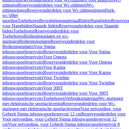
zittingen
Reserveonderdelen voor Wc-zittingen
Wc-
zittingsringen
Reserveonderdelen voor Wc-zittingsringen
Hurk-
wc’s
Met
spoeling
Toebehoren
Bevestigingsmateriaal
Bidets
Hangbidets
Reserveo
voor Hangbidets
Staande bidets
Reserveonderdelen voor Staande
bidets
Toebehoren
Reserveonderdelen voor
Toebehoren
Bedieningsplaten en wc-
sturingen
Bedieningsplaten
Reserveonderdelen voor
Bedieningsplaten
Voor Sigma
inbouwspoelreservoirs
Reserveonderdelen voor Voor Sigma
inbouwspoelreservoirs
Voor Omega
inbouwspoelreservoirs
Reserveonderdelen voor Voor Omega
inbouwspoelreservoirs
Voor Kappa
inbouwspoelreservoirs
Reserveonderdelen voor Voor Kappa
inbouwspoelreservoirs
Voor Twinline
inbouwspoelreservoirs
Reserveonderdelen voor Voor Twinline
inbouwspoelreservoirs
Voor 300T
inbouwspoelreservoirs
Reserveonderdelen voor Voor 300T
inbouwspoelreservoirs
Toebehoren
Verbruiksmateriaal
Wc-sturingen
met elektronische spoelactivering
Reserveonderdelen voor Wc-
sturingen met elektronische spoelactivering
Voor netvoeding, voor
Geberit Sigma inbouwspoelreservoir 12 cm
Reserveonderdelen voor
Voor netvoeding, voor Geberit Sigma inbouwspoelreservoir 12
cm
Voor netvoeding, voor Geberit Sigma inbouwspoelreservoir 8