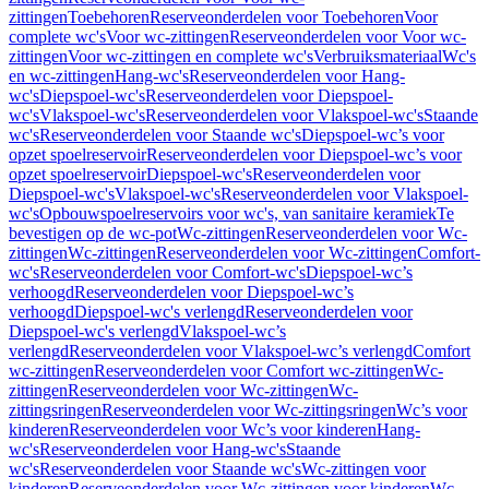
zittingen
Toebehoren
Reserveonderdelen voor Toebehoren
Voor
complete wc's
Voor wc-zittingen
Reserveonderdelen voor Voor wc-
zittingen
Voor wc-zittingen en complete wc's
Verbruiksmateriaal
Wc's
en wc-zittingen
Hang-wc's
Reserveonderdelen voor Hang-
wc's
Diepspoel-wc's
Reserveonderdelen voor Diepspoel-
wc's
Vlakspoel-wc's
Reserveonderdelen voor Vlakspoel-wc's
Staande
wc's
Reserveonderdelen voor Staande wc's
Diepspoel-wc’s voor
opzet spoelreservoir
Reserveonderdelen voor Diepspoel-wc’s voor
opzet spoelreservoir
Diepspoel-wc's
Reserveonderdelen voor
Diepspoel-wc's
Vlakspoel-wc's
Reserveonderdelen voor Vlakspoel-
wc's
Opbouwspoelreservoirs voor wc's, van sanitaire keramiek
Te
bevestigen op de wc-pot
Wc-zittingen
Reserveonderdelen voor Wc-
zittingen
Wc-zittingen
Reserveonderdelen voor Wc-zittingen
Comfort-
wc's
Reserveonderdelen voor Comfort-wc's
Diepspoel-wc’s
verhoogd
Reserveonderdelen voor Diepspoel-wc’s
verhoogd
Diepspoel-wc's verlengd
Reserveonderdelen voor
Diepspoel-wc's verlengd
Vlakspoel-wc’s
verlengd
Reserveonderdelen voor Vlakspoel-wc’s verlengd
Comfort
wc-zittingen
Reserveonderdelen voor Comfort wc-zittingen
Wc-
zittingen
Reserveonderdelen voor Wc-zittingen
Wc-
zittingsringen
Reserveonderdelen voor Wc-zittingsringen
Wc’s voor
kinderen
Reserveonderdelen voor Wc’s voor kinderen
Hang-
wc's
Reserveonderdelen voor Hang-wc's
Staande
wc's
Reserveonderdelen voor Staande wc's
Wc-zittingen voor
kinderen
Reserveonderdelen voor Wc-zittingen voor kinderen
Wc-