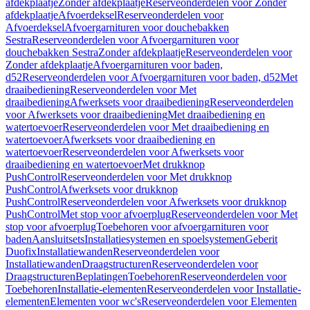
afdekplaatje
Zonder afdekplaatje
Reserveonderdelen voor Zonder
afdekplaatje
Afvoerdeksel
Reserveonderdelen voor
Afvoerdeksel
Afvoergarnituren voor douchebakken
Sestra
Reserveonderdelen voor Afvoergarnituren voor
douchebakken Sestra
Zonder afdekplaatje
Reserveonderdelen voor
Zonder afdekplaatje
Afvoergarnituren voor baden,
d52
Reserveonderdelen voor Afvoergarnituren voor baden, d52
Met
draaibediening
Reserveonderdelen voor Met
draaibediening
Afwerksets voor draaibediening
Reserveonderdelen
voor Afwerksets voor draaibediening
Met draaibediening en
watertoevoer
Reserveonderdelen voor Met draaibediening en
watertoevoer
Afwerksets voor draaibediening en
watertoevoer
Reserveonderdelen voor Afwerksets voor
draaibediening en watertoevoer
Met drukknop
PushControl
Reserveonderdelen voor Met drukknop
PushControl
Afwerksets voor drukknop
PushControl
Reserveonderdelen voor Afwerksets voor drukknop
PushControl
Met stop voor afvoerplug
Reserveonderdelen voor Met
stop voor afvoerplug
Toebehoren voor afvoergarnituren voor
baden
Aansluitsets
Installatiesystemen en spoelsystemen
Geberit
Duofix
Installatiewanden
Reserveonderdelen voor
Installatiewanden
Draagstructuren
Reserveonderdelen voor
Draagstructuren
Beplatingen
Toebehoren
Reserveonderdelen voor
Toebehoren
Installatie-elementen
Reserveonderdelen voor Installatie-
elementen
Elementen voor wc's
Reserveonderdelen voor Elementen