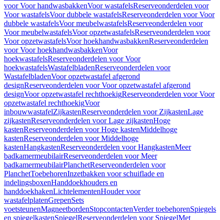
voor Voor handwasbakken
Voor wastafels
Reserveonderdelen voor
Voor wastafels
Voor dubbele wastafels
Reserveonderdelen voor Voor
dubbele wastafels
Voor meubelwastafels
Reserveonderdelen voor
Voor meubelwastafels
Voor opzetwastafels
Reserveonderdelen voor
Voor opzetwastafels
Voor hoekhandwasbakken
Reserveonderdelen
voor Voor hoekhandwasbakken
Voor
hoekwastafels
Reserveonderdelen voor Voor
hoekwastafels
Wastafelbladen
Reserveonderdelen voor
Wastafelbladen
Voor opzetwastafel afgerond
design
Reserveonderdelen voor Voor opzetwastafel afgerond
design
Voor opzetwastafel rechthoekig
Reserveonderdelen voor Voor
opzetwastafel rechthoekig
Voor
inbouwwastafel
Zijkasten
Reserveonderdelen voor Zijkasten
Lage
zijkasten
Reserveonderdelen voor Lage zijkasten
Hoge
kasten
Reserveonderdelen voor Hoge kasten
Middelhoge
kasten
Reserveonderdelen voor Middelhoge
kasten
Hangkasten
Reserveonderdelen voor Hangkasten
Meer
badkamermeubilair
Reserveonderdelen voor Meer
badkamermeubilair
Planchet
Reserveonderdelen voor
Planchet
Toebehoren
Inzetbakken voor schuiflade en
indelingsboxen
Handdoekhouders en
handdoekhaken
Lichtelementen
Houder voor
wastafelplaten
Grepen
Sets
voetsteunen
Magneetborden
Stopcontacten
Verder toebehoren
Spiegels
en spiegelkasten
Spiegel
Reserveonderdelen voor Spiegel
Met