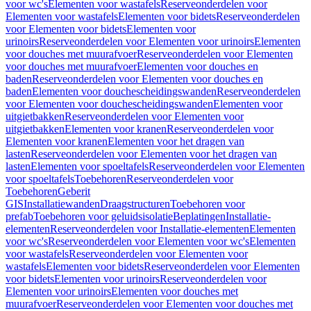
voor wc's
Elementen voor wastafels
Reserveonderdelen voor
Elementen voor wastafels
Elementen voor bidets
Reserveonderdelen
voor Elementen voor bidets
Elementen voor
urinoirs
Reserveonderdelen voor Elementen voor urinoirs
Elementen
voor douches met muurafvoer
Reserveonderdelen voor Elementen
voor douches met muurafvoer
Elementen voor douches en
baden
Reserveonderdelen voor Elementen voor douches en
baden
Elementen voor douchescheidingswanden
Reserveonderdelen
voor Elementen voor douchescheidingswanden
Elementen voor
uitgietbakken
Reserveonderdelen voor Elementen voor
uitgietbakken
Elementen voor kranen
Reserveonderdelen voor
Elementen voor kranen
Elementen voor het dragen van
lasten
Reserveonderdelen voor Elementen voor het dragen van
lasten
Elementen voor spoeltafels
Reserveonderdelen voor Elementen
voor spoeltafels
Toebehoren
Reserveonderdelen voor
Toebehoren
Geberit
GIS
Installatiewanden
Draagstructuren
Toebehoren voor
prefab
Toebehoren voor geluidsisolatie
Beplatingen
Installatie-
elementen
Reserveonderdelen voor Installatie-elementen
Elementen
voor wc's
Reserveonderdelen voor Elementen voor wc's
Elementen
voor wastafels
Reserveonderdelen voor Elementen voor
wastafels
Elementen voor bidets
Reserveonderdelen voor Elementen
voor bidets
Elementen voor urinoirs
Reserveonderdelen voor
Elementen voor urinoirs
Elementen voor douches met
muurafvoer
Reserveonderdelen voor Elementen voor douches met