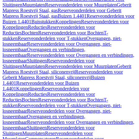
Sluitingen
Muurplaten
Reserveonderdelen voor Muurplaten
Geberit
Mapress Roestvrij Staal, gas
Reserveonderdelen voor Geberit
Mapress Roestvrij Staal, gas
Buizen 1.4401
Reserveonderdelen voor
Buizen 1.4401
Buisstukken
Koppelingen
Reserveonderdelen voor
Koppelingen
Reducties
Reserveonderdelen voor
Reducties
Bochten
Reserveonderdelen voor Bochten
T-
stukken
Reserveonderdelen voor T-stukken
Overgangen, niet-
losneembaar
Reserveonderdelen voor Overgangen, niet-
losneembaar
Overgangen en verbindingen,
losneembaar
Reserveonderdelen voor Overgangen en verbindingen,
losneembaar
Sluitingen
Reserveonderdelen voor
Sluitingen
Muurplaten
Reserveonderdelen voor Muurplaten
Geberit
Mapress Roestvrij Staal, siliconenvrij
Reserveonderdelen voor
Geberit Mapress Roestvrij Staal, siliconenvrij
Buizen
1.4401
Reserveonderdelen voor Buizen
1.4401
Koppelingen
Reserveonderdelen voor
Koppelingen
Reducties
Reserveonderdelen voor
Reducties
Bochten
Reserveonderdelen voor Bochten
T-
stukken
Reserveonderdelen voor T-stukken
Overgangen, niet-
losneembaar
Reserveonderdelen voor Overgangen, niet-
losneembaar
Overgangen en verbindingen,
losneembaar
Reserveonderdelen voor Overgangen en verbindingen,
losneembaar
Sluitingen
Reserveonderdelen voor
Sluitingen
Muurplaten
Reserveonderdelen voor
Muurplaten
Compensatoren
Reserveonderdelen voor