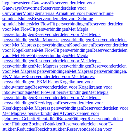
hygiënesysteem
Gateways
Reserveonderdelen voor
Gateways
Omvormer
Reserveonderdelen voor
Omvormer
Montagemateriaal
Armaturen voor buizen
Schuine
spindelafsluiters
Reserveonderdelen voor Schuine
spindelafsluiters
Met FlowFit persverbindingen
Reserveonderdelen
voor Met FlowFit persverbindingen
Met Mepla
persverbindingen
Reserveonderdelen voor Met Mepla
persverbindingen
Met Mapress persverbindingen
Reserveonderdelen
voor Met Mapress persverbindingen
Kogelkranen
Reserveonderdelen
voor Kogelkranen
Met FlowFit persverbindingen
Reserveonderdelen
voor Met FlowFit persverbindingen
Met Mepla
persverbindingen
Reserveonderdelen voor Met Mepla
persverbindingen
Met Mapress persverbindingen
Reserveonderdelen
voor Met Mapress persverbindingen
Met Mapress persverbindingen,
FKM blauw
Reserveonderdelen voor Met Mapress
persverbindingen, FKM blauw
Kogelkranen voor
inbouwmontage
Reserveonderdelen voor Kogelkranen voor
inbouwmontage
Met FlowFit persverbindingen
Met Mepla
persverbindingen
Reserveonderdelen voor Met Mepla
persverbindingen
Keerkleppen
Reserveonderdelen voor
Keerkleppen
Met Mapress persverbindingen
Reserveonderdelen voor
Met Mapress persverbindingen
Afvoersystemen voor
gebouwen
Geberit Silent-db20
Buizen
Fittingen
Reserveonderdelen
voor Fittingen
Bochten
T-stukken
Reserveonderdelen voor T-
stukken
Reducties
Toezichtsstukken
Reserveonderdelen voor