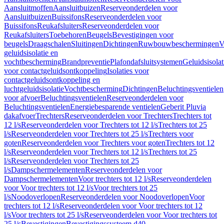
Aansluitmoffen
Aansluitbuizen
Reserveonderdelen voor
Aansluitbuizen
Buissifons
Reserveonderdelen voor
Buissifons
Reukafsluiters
Reserveonderdelen voor
Reukafsluiters
Toebehoren
Beugels
Bevestigingen voor
beugels
Draagschalen
Sluitingen
Dichtingen
Ruwbouwbeschermingen
V
geluidsisolatie en
vochtbescherming
Brandpreventie
Plafondafsluitsystemen
Geluidsisolat
voor contactgeluidsontkoppeling
Isolaties voor
contactgeluidsontkoppeling en
luchtgeluidsisolatie
Vochtbescherming
Dichtingen
Beluchtingsventielen
voor afvoer
Beluchtingsventielen
Reserveonderdelen voor
Beluchtingsventielen
Energiebesparende ventielen
Geberit Pluvia
dakafvoer
Trechters
Reserveonderdelen voor Trechters
Trechters tot
12 l/s
Reserveonderdelen voor Trechters tot 12 l/s
Trechters tot 25
l/s
Reserveonderdelen voor Trechters tot 25 l/s
Trechters voor
goten
Reserveonderdelen voor Trechters voor goten
Trechters tot 12
l/s
Reserveonderdelen voor Trechters tot 12 l/s
Trechters tot 25
l/s
Reserveonderdelen voor Trechters tot 25
l/s
Dampschermelementen
Reserveonderdelen voor
Dampschermelementen
Voor trechters tot 12 l/s
Reserveonderdelen
voor Voor trechters tot 12 l/s
Voor trechters tot 25
l/s
Noodoverlopen
Reserveonderdelen voor Noodoverlopen
Voor
trechters tot 12 l/s
Reserveonderdelen voor Voor trechters tot 12
l/s
Voor trechters tot 25 l/s
Reserveonderdelen voor Voor trechters tot
25 l/s
Bevestigingen
Bevestigingssysteem d40–