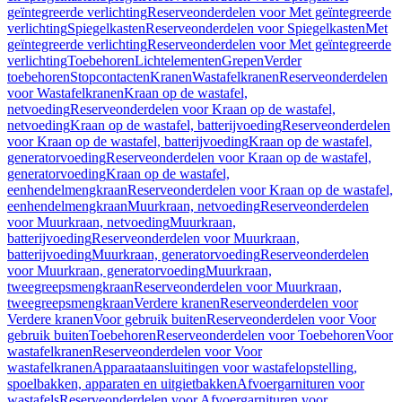
geïntegreerde verlichting
Reserveonderdelen voor Met geïntegreerde
verlichting
Spiegelkasten
Reserveonderdelen voor Spiegelkasten
Met
geïntegreerde verlichting
Reserveonderdelen voor Met geïntegreerde
verlichting
Toebehoren
Lichtelementen
Grepen
Verder
toebehoren
Stopcontacten
Kranen
Wastafelkranen
Reserveonderdelen
voor Wastafelkranen
Kraan op de wastafel,
netvoeding
Reserveonderdelen voor Kraan op de wastafel,
netvoeding
Kraan op de wastafel, batterijvoeding
Reserveonderdelen
voor Kraan op de wastafel, batterijvoeding
Kraan op de wastafel,
generatorvoeding
Reserveonderdelen voor Kraan op de wastafel,
generatorvoeding
Kraan op de wastafel,
eenhendelmengkraan
Reserveonderdelen voor Kraan op de wastafel,
eenhendelmengkraan
Muurkraan, netvoeding
Reserveonderdelen
voor Muurkraan, netvoeding
Muurkraan,
batterijvoeding
Reserveonderdelen voor Muurkraan,
batterijvoeding
Muurkraan, generatorvoeding
Reserveonderdelen
voor Muurkraan, generatorvoeding
Muurkraan,
tweegreepsmengkraan
Reserveonderdelen voor Muurkraan,
tweegreepsmengkraan
Verdere kranen
Reserveonderdelen voor
Verdere kranen
Voor gebruik buiten
Reserveonderdelen voor Voor
gebruik buiten
Toebehoren
Reserveonderdelen voor Toebehoren
Voor
wastafelkranen
Reserveonderdelen voor Voor
wastafelkranen
Apparaataansluitingen voor wastafelopstelling,
spoelbakken, apparaten en uitgietbakken
Afvoergarnituren voor
wastafels
Reserveonderdelen voor Afvoergarnituren voor