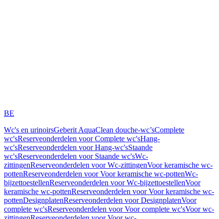
BE
Wc's en urinoirs
Geberit AquaClean douche-wc’s
Complete
wc's
Reserveonderdelen voor Complete wc's
Hang-
wc's
Reserveonderdelen voor Hang-wc's
Staande
wc's
Reserveonderdelen voor Staande wc's
Wc-
zittingen
Reserveonderdelen voor Wc-zittingen
Voor keramische wc-
potten
Reserveonderdelen voor Voor keramische wc-potten
Wc-
bijzettoestellen
Reserveonderdelen voor Wc-bijzettoestellen
Voor
keramische wc-potten
Reserveonderdelen voor Voor keramische wc-
potten
Designplaten
Reserveonderdelen voor Designplaten
Voor
complete wc's
Reserveonderdelen voor Voor complete wc's
Voor wc-
zittingen
Reserveonderdelen voor Voor wc-