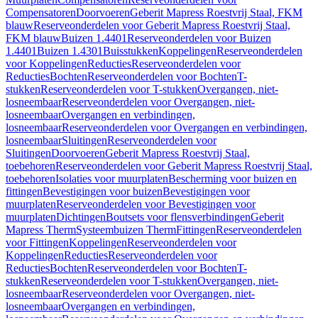
Compensatoren
Doorvoeren
Geberit Mapress Roestvrij Staal, FKM
blauw
Reserveonderdelen voor Geberit Mapress Roestvrij Staal,
FKM blauw
Buizen 1.4401
Reserveonderdelen voor Buizen
1.4401
Buizen 1.4301
Buisstukken
Koppelingen
Reserveonderdelen
voor Koppelingen
Reducties
Reserveonderdelen voor
Reducties
Bochten
Reserveonderdelen voor Bochten
T-
stukken
Reserveonderdelen voor T-stukken
Overgangen, niet-
losneembaar
Reserveonderdelen voor Overgangen, niet-
losneembaar
Overgangen en verbindingen,
losneembaar
Reserveonderdelen voor Overgangen en verbindingen,
losneembaar
Sluitingen
Reserveonderdelen voor
Sluitingen
Doorvoeren
Geberit Mapress Roestvrij Staal,
toebehoren
Reserveonderdelen voor Geberit Mapress Roestvrij Staal,
toebehoren
Isolaties voor muurplaten
Bescherming voor buizen en
fittingen
Bevestigingen voor buizen
Bevestigingen voor
muurplaten
Reserveonderdelen voor Bevestigingen voor
muurplaten
Dichtingen
Boutsets voor flensverbindingen
Geberit
Mapress Therm
Systeembuizen Therm
Fittingen
Reserveonderdelen
voor Fittingen
Koppelingen
Reserveonderdelen voor
Koppelingen
Reducties
Reserveonderdelen voor
Reducties
Bochten
Reserveonderdelen voor Bochten
T-
stukken
Reserveonderdelen voor T-stukken
Overgangen, niet-
losneembaar
Reserveonderdelen voor Overgangen, niet-
losneembaar
Overgangen en verbindingen,