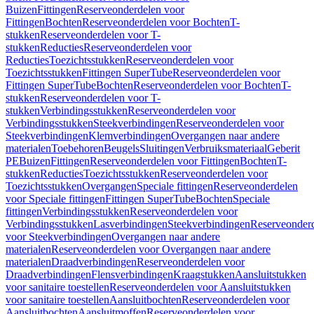
Buizen
Fittingen
Reserveonderdelen voor
Fittingen
Bochten
Reserveonderdelen voor Bochten
T-
stukken
Reserveonderdelen voor T-
stukken
Reducties
Reserveonderdelen voor
Reducties
Toezichtsstukken
Reserveonderdelen voor
Toezichtsstukken
Fittingen SuperTube
Reserveonderdelen voor
Fittingen SuperTube
Bochten
Reserveonderdelen voor Bochten
T-
stukken
Reserveonderdelen voor T-
stukken
Verbindingsstukken
Reserveonderdelen voor
Verbindingsstukken
Steekverbindingen
Reserveonderdelen voor
Steekverbindingen
Klemverbindingen
Overgangen naar andere
materialen
Toebehoren
Beugels
Sluitingen
Verbruiksmateriaal
Geberit
PE
Buizen
Fittingen
Reserveonderdelen voor Fittingen
Bochten
T-
stukken
Reducties
Toezichtsstukken
Reserveonderdelen voor
Toezichtsstukken
Overgangen
Speciale fittingen
Reserveonderdelen
voor Speciale fittingen
Fittingen SuperTube
Bochten
Speciale
fittingen
Verbindingsstukken
Reserveonderdelen voor
Verbindingsstukken
Lasverbindingen
Steekverbindingen
Reserveonder
voor Steekverbindingen
Overgangen naar andere
materialen
Reserveonderdelen voor Overgangen naar andere
materialen
Draadverbindingen
Reserveonderdelen voor
Draadverbindingen
Flensverbindingen
Kraagstukken
Aansluitstukken
voor sanitaire toestellen
Reserveonderdelen voor Aansluitstukken
voor sanitaire toestellen
Aansluitbochten
Reserveonderdelen voor
Aansluitbochten
Aansluitmoffen
Reserveonderdelen voor