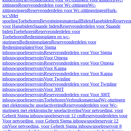
zittingen
Reserveonderdelen voor Wc-zittingen
Wc-
zittingsringen
Reserveonderdelen voor Wc-zittingsringen
Hurk-
wc’s
Met
spoeling
Toebehoren
Bevestigingsmateriaal
Bidets
Hangbidets
Reserveo
voor Hangbidets
Staande bidets
Reserveonderdelen voor Staande
bidets
Toebehoren
Reserveonderdelen voor
Toebehoren
Bedieningsplaten en wc-
sturingen
Bedieningsplaten
Reserveonderdelen voor
Bedieningsplaten
Voor Sigma
inbouwspoelreservoirs
Reserveonderdelen voor Voor Sigma
inbouwspoelreservoirs
Voor Omega
inbouwspoelreservoirs
Reserveonderdelen voor Voor Omega
inbouwspoelreservoirs
Voor Kappa
inbouwspoelreservoirs
Reserveonderdelen voor Voor Kappa
inbouwspoelreservoirs
Voor Twinline
inbouwspoelreservoirs
Reserveonderdelen voor Voor Twinline
inbouwspoelreservoirs
Voor 300T
inbouwspoelreservoirs
Reserveonderdelen voor Voor 300T
inbouwspoelreservoirs
Toebehoren
Verbruiksmateriaal
Wc-sturingen
met elektronische spoelactivering
Reserveonderdelen voor Wc-
sturingen met elektronische spoelactivering
Voor netvoeding, voor
Geberit Sigma inbouwspoelreservoir 12 cm
Reserveonderdelen voor
Voor netvoeding, voor Geberit Sigma inbouwspoelreservoir 12
cm
Voor netvoeding, voor Geberit Sigma inbouwspoelreservoir 8