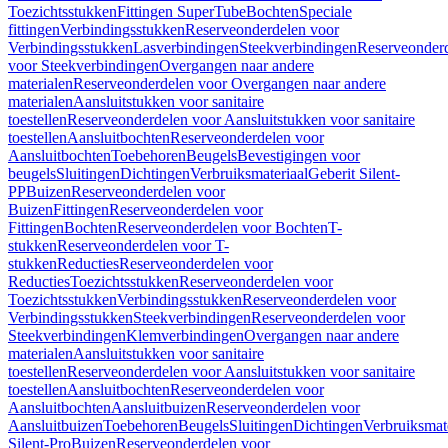
Toezichtsstukken
Fittingen SuperTube
Bochten
Speciale
fittingen
Verbindingsstukken
Reserveonderdelen voor
Verbindingsstukken
Lasverbindingen
Steekverbindingen
Reserveonder
voor Steekverbindingen
Overgangen naar andere
materialen
Reserveonderdelen voor Overgangen naar andere
materialen
Aansluitstukken voor sanitaire
toestellen
Reserveonderdelen voor Aansluitstukken voor sanitaire
toestellen
Aansluitbochten
Reserveonderdelen voor
Aansluitbochten
Toebehoren
Beugels
Bevestigingen voor
beugels
Sluitingen
Dichtingen
Verbruiksmateriaal
Geberit Silent-
PP
Buizen
Reserveonderdelen voor
Buizen
Fittingen
Reserveonderdelen voor
Fittingen
Bochten
Reserveonderdelen voor Bochten
T-
stukken
Reserveonderdelen voor T-
stukken
Reducties
Reserveonderdelen voor
Reducties
Toezichtsstukken
Reserveonderdelen voor
Toezichtsstukken
Verbindingsstukken
Reserveonderdelen voor
Verbindingsstukken
Steekverbindingen
Reserveonderdelen voor
Steekverbindingen
Klemverbindingen
Overgangen naar andere
materialen
Aansluitstukken voor sanitaire
toestellen
Reserveonderdelen voor Aansluitstukken voor sanitaire
toestellen
Aansluitbochten
Reserveonderdelen voor
Aansluitbochten
Aansluitbuizen
Reserveonderdelen voor
Aansluitbuizen
Toebehoren
Beugels
Sluitingen
Dichtingen
Verbruiksmat
Silent-Pro
Buizen
Reserveonderdelen voor