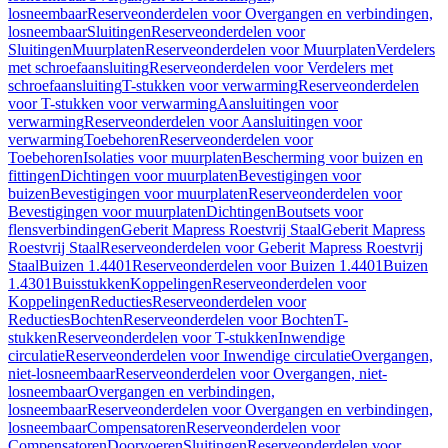
losneembaar
Reserveonderdelen voor Overgangen en verbindingen,
losneembaar
Sluitingen
Reserveonderdelen voor
Sluitingen
Muurplaten
Reserveonderdelen voor Muurplaten
Verdelers
met schroefaansluiting
Reserveonderdelen voor Verdelers met
schroefaansluiting
T-stukken voor verwarming
Reserveonderdelen
voor T-stukken voor verwarming
Aansluitingen voor
verwarming
Reserveonderdelen voor Aansluitingen voor
verwarming
Toebehoren
Reserveonderdelen voor
Toebehoren
Isolaties voor muurplaten
Bescherming voor buizen en
fittingen
Dichtingen voor muurplaten
Bevestigingen voor
buizen
Bevestigingen voor muurplaten
Reserveonderdelen voor
Bevestigingen voor muurplaten
Dichtingen
Boutsets voor
flensverbindingen
Geberit Mapress Roestvrij Staal
Geberit Mapress
Roestvrij Staal
Reserveonderdelen voor Geberit Mapress Roestvrij
Staal
Buizen 1.4401
Reserveonderdelen voor Buizen 1.4401
Buizen
1.4301
Buisstukken
Koppelingen
Reserveonderdelen voor
Koppelingen
Reducties
Reserveonderdelen voor
Reducties
Bochten
Reserveonderdelen voor Bochten
T-
stukken
Reserveonderdelen voor T-stukken
Inwendige
circulatie
Reserveonderdelen voor Inwendige circulatie
Overgangen,
niet-losneembaar
Reserveonderdelen voor Overgangen, niet-
losneembaar
Overgangen en verbindingen,
losneembaar
Reserveonderdelen voor Overgangen en verbindingen,
losneembaar
Compensatoren
Reserveonderdelen voor
Compensatoren
Doorvoeren
Sluitingen
Reserveonderdelen voor