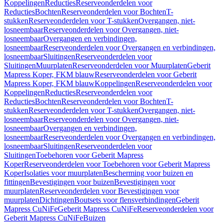
Koppelingen
Reducties
Reserveonderdelen voor
Reducties
Bochten
Reserveonderdelen voor Bochten
T-
stukken
Reserveonderdelen voor T-stukken
Overgangen, niet-
losneembaar
Reserveonderdelen voor Overgangen, niet-
losneembaar
Overgangen en verbindingen,
losneembaar
Reserveonderdelen voor Overgangen en verbindingen,
losneembaar
Sluitingen
Reserveonderdelen voor
Sluitingen
Muurplaten
Reserveonderdelen voor Muurplaten
Geberit
Mapress Koper, FKM blauw
Reserveonderdelen voor Geberit
Mapress Koper, FKM blauw
Koppelingen
Reserveonderdelen voor
Koppelingen
Reducties
Reserveonderdelen voor
Reducties
Bochten
Reserveonderdelen voor Bochten
T-
stukken
Reserveonderdelen voor T-stukken
Overgangen, niet-
losneembaar
Reserveonderdelen voor Overgangen, niet-
losneembaar
Overgangen en verbindingen,
losneembaar
Reserveonderdelen voor Overgangen en verbindingen,
losneembaar
Sluitingen
Reserveonderdelen voor
Sluitingen
Toebehoren voor Geberit Mapress
Koper
Reserveonderdelen voor Toebehoren voor Geberit Mapress
Koper
Isolaties voor muurplaten
Bescherming voor buizen en
fittingen
Bevestigingen voor buizen
Bevestigingen voor
muurplaten
Reserveonderdelen voor Bevestigingen voor
muurplaten
Dichtingen
Boutsets voor flensverbindingen
Geberit
Mapress CuNiFe
Geberit Mapress CuNiFe
Reserveonderdelen voor
Geberit Mapress CuNiFe
Buizen