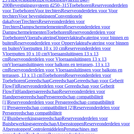
200
Bevestigingssysteem d250–315
Toebehoren
Reserveonderdelen
voor Toebehoren
Voor trechters
Reserveonderdelen voor Voor
trechters
Voor bevestigingen
Conventionele
dakafvoer
Trechters
Reserveonderdelen voor
Trechters
Dampschermelementen
Reserveonderdelen voor
Dampschermelementen
Toebehoren
Reserveonderdelen voor
Toebehoren
Vloerafwatering
Oppervlakteafwatering voor binnen en
buiten
Reserveonderdelen voor Oppervlakteafwatering voor binnen
en buiten
Vloerputten 10 x 10 cm
Reserveonderdelen voor
Vloerputten 10 x 10 cm
Vloeraansluitingen 13 x 13
cm
Reserveonderdelen voor Vloeraansluitingen 13 x 13
cm
Vloeraansluitingen voor balkons en terrassen, 13 x 13
cm
Reserveonderdelen voor Vloeraansluitingen voor balkons en
terrassen, 13 x 13 cm
Toebehoren
Reserveonderdelen voor
Toebehoren
Gereedschap
Gereedschap
Gereedschap voor Geberit
FlowFit
Reserveonderdelen voor Gereedschap voor Geberit
FlowFit
Handpersgereedschap
Reserveonderdelen voor
Handpersgereedschap
Persgereedschap compatibiliteit
[1]
Reserveonderdelen voor Persgereedschap compatibiliteit
[1]
Persgereedschap compatibiliteit [2]
Reserveonderdelen voor
Persgereedschap compatibiliteit
[2]
Buisbewerkingsgereedschap
Reserveonderdelen voor
Buisbewerkingsgereedschap
Afpersstoppen
Reserveonderdelen voor
Afpersstoppen
Controlemiddelen
Persmachines met