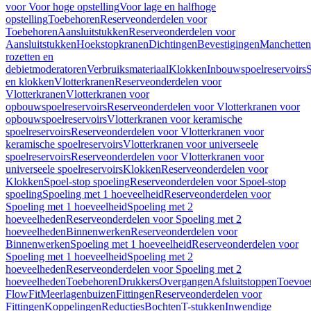
voor Voor hoge opstelling
Voor lage en halfhoge
opstelling
Toebehoren
Reserveonderdelen voor
Toebehoren
Aansluitstukken
Reserveonderdelen voor
Aansluitstukken
Hoekstopkranen
Dichtingen
Bevestigingen
Manchetten
rozetten en
debietmoderatoren
Verbruiksmateriaal
Klokken
Inbouwspoelreservoirs
en klokken
Vlotterkranen
Reserveonderdelen voor
Vlotterkranen
Vlotterkranen voor
opbouwspoelreservoirs
Reserveonderdelen voor Vlotterkranen voor
opbouwspoelreservoirs
Vlotterkranen voor keramische
spoelreservoirs
Reserveonderdelen voor Vlotterkranen voor
keramische spoelreservoirs
Vlotterkranen voor universeele
spoelreservoirs
Reserveonderdelen voor Vlotterkranen voor
universeele spoelreservoirs
Klokken
Reserveonderdelen voor
Klokken
Spoel-stop spoeling
Reserveonderdelen voor Spoel-stop
spoeling
Spoeling met 1 hoeveelheid
Reserveonderdelen voor
Spoeling met 1 hoeveelheid
Spoeling met 2
hoeveelheden
Reserveonderdelen voor Spoeling met 2
hoeveelheden
Binnenwerken
Reserveonderdelen voor
Binnenwerken
Spoeling met 1 hoeveelheid
Reserveonderdelen voor
Spoeling met 1 hoeveelheid
Spoeling met 2
hoeveelheden
Reserveonderdelen voor Spoeling met 2
hoeveelheden
Toebehoren
Drukkers
Overgangen
Afsluitstoppen
Toevoe
FlowFit
Meerlagenbuizen
Fittingen
Reserveonderdelen voor
Fittingen
Koppelingen
Reducties
Bochten
T-stukken
Inwendige