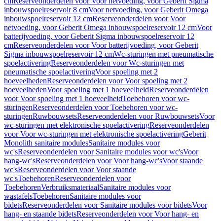
cm
Reserveonderdelen voor Voor netvoeding, voor Geberit Sigma
inbouwspoelreservoir 8 cm
Voor netvoeding, voor Geberit Omega
inbouwspoelreservoir 12 cm
Reserveonderdelen voor Voor
netvoeding, voor Geberit Omega inbouwspoelreservoir 12 cm
Voor
batterijvoeding, voor Geberit Sigma inbouwspoelreservoir 12
cm
Reserveonderdelen voor Voor batterijvoeding, voor Geberit
Sigma inbouwspoelreservoir 12 cm
Wc-sturingen met pneumatische
spoelactivering
Reserveonderdelen voor Wc-sturingen met
pneumatische spoelactivering
Voor spoeling met 2
hoeveelheden
Reserveonderdelen voor Voor spoeling met 2
hoeveelheden
Voor spoeling met 1 hoeveelheid
Reserveonderdelen
voor Voor spoeling met 1 hoeveelheid
Toebehoren voor wc-
sturingen
Reserveonderdelen voor Toebehoren voor wc-
sturingen
Ruwbouwsets
Reserveonderdelen voor Ruwbouwsets
Voor
wc-sturingen met elektronische spoelactivering
Reserveonderdelen
voor Voor wc-sturingen met elektronische spoelactivering
Geberit
Monolith sanitaire modules
Sanitaire modules voor
wc's
Reserveonderdelen voor Sanitaire modules voor wc's
Voor
hang-wc's
Reserveonderdelen voor Voor hang-wc's
Voor staande
wc's
Reserveonderdelen voor Voor staande
wc's
Toebehoren
Reserveonderdelen voor
Toebehoren
Verbruiksmateriaal
Sanitaire modules voor
wastafels
Toebehoren
Sanitaire modules voor
bidets
Reserveonderdelen voor Sanitaire modules voor bidets
Voor
hang- en staande bidets
Reserveonderdelen voor Voor hang- en