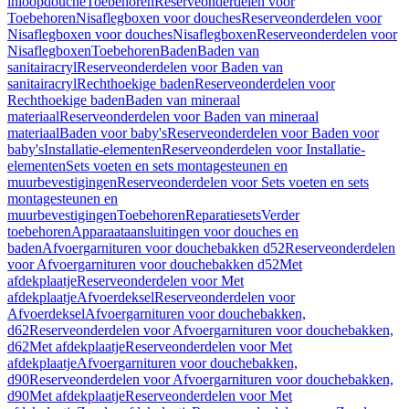
inloopdouche
Toebehoren
Reserveonderdelen voor
Toebehoren
Nisaflegboxen voor douches
Reserveonderdelen voor
Nisaflegboxen voor douches
Nisaflegboxen
Reserveonderdelen voor
Nisaflegboxen
Toebehoren
Baden
Baden van
sanitairacryl
Reserveonderdelen voor Baden van
sanitairacryl
Rechthoekige baden
Reserveonderdelen voor
Rechthoekige baden
Baden van mineraal
materiaal
Reserveonderdelen voor Baden van mineraal
materiaal
Baden voor baby's
Reserveonderdelen voor Baden voor
baby's
Installatie-elementen
Reserveonderdelen voor Installatie-
elementen
Sets voeten en sets montagesteunen en
muurbevestigingen
Reserveonderdelen voor Sets voeten en sets
montagesteunen en
muurbevestigingen
Toebehoren
Reparatiesets
Verder
toebehoren
Apparaataansluitingen voor douches en
baden
Afvoergarnituren voor douchebakken d52
Reserveonderdelen
voor Afvoergarnituren voor douchebakken d52
Met
afdekplaatje
Reserveonderdelen voor Met
afdekplaatje
Afvoerdeksel
Reserveonderdelen voor
Afvoerdeksel
Afvoergarnituren voor douchebakken,
d62
Reserveonderdelen voor Afvoergarnituren voor douchebakken,
d62
Met afdekplaatje
Reserveonderdelen voor Met
afdekplaatje
Afvoergarnituren voor douchebakken,
d90
Reserveonderdelen voor Afvoergarnituren voor douchebakken,
d90
Met afdekplaatje
Reserveonderdelen voor Met