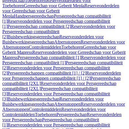
gereedschap
Toebehoren
Reserveonderdelen voor
Toebehoren
Gereedschap voor Geberit Mepla
Reserveonderdelen
voor Gereedschap voor Geberit
Mepla
Handpersgereedschap
Persgereedschap compatibiliteit
[1]
Reserveonderdelen voor Persgereedschap compatibiliteit
[1]
Persgereedschap compatibiliteit [2]
Reserveonderdelen voor
Persgereedschap compatibiliteit
[2]
Buisbewerkingsgereedschap
Reserveonderdelen voor
Buisbewerkingsgereedschap
Afpersstoppen
Reserveonderdelen voor
Afpersstoppen
Controlemiddelen
Toebehoren
Gereedschap voor
Geberit Mapress
Reserveonderdelen voor Gereedschap voor Geberit
Mapress
Persgereedschap compatibiliteit [1]
Reserveonderdelen voor
Persgereedschap compatibiliteit [1]
Persgereedschap compatibiliteit
[2]
Reserveonderdelen voor Persgereedschap compatibiliteit
[2]
Persgereedschappen compatibiliteit [1] / [2]
Reserveonderdelen
voor Persgereedschappen compatibiliteit [1] / [2]
Persgereedschap
compatibiliteit [2XL]
Reserveonderdelen voor Persgereedschap
compatibiliteit [2XL]
Persgereedschap compatibiliteit
[3]
Reserveonderdelen voor Persgereedschap compatibiliteit
[3]
Buisbewerkingsgereedschap
Reserveonderdelen voor
Buisbewerkingsgereedschap
Afpersstoppen
Reserveonderdelen voor
Afpersstoppen
Controlemiddelen
Reserveonderdelen voor
Controlemiddelen
Toebehoren
Persgereedschap
Reserveonderdelen
voor Persgereedschap
Persgereedschap compatibiliteit
[1]
Reserveonderdelen voor Persgereedschap compatibiliteit