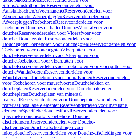
Sifons
Aansluitbochten
Reserveonderdelen voor
Aansluitbochten
Afvoermanchet
Reserveonderdelen voor
Afvoermanchet
Afvoerpluggen
Reserveonderdelen voor
Afvoerpluggen
Toebehoren
Reserveonderdelen voor
Toebehoren
Douches en baden
Douches
Vloerafvoer voor
douches
Reserveonderdelen voor Vloerafvoer voor
douches
Douchegoten
Reserveonderdelen voor
Douchegoten
Toebehoren voor douchegoten
Reserveonderdelen voor
Toebehoren voor douchegoten
Vloerputten voor
douche
Reserveonderdelen voor Vloerputten voor
douche
Toebehoren voor vloerputten voor
douche
Reserveonderdelen voor Toebehoren voor vloerputten voor
douche
Wandafvoeren
Reserveonderdelen voor
Wandafvoeren
Toebehoren voor muurafvoeren
Reserveonderdelen
voor Toebehoren voor muurafvoeren
Douchebakken en
doucheplaten
Reserveonderdelen voor Douchebakken en
doucheplaten
Doucheplaten van mineraal
materiaal
Reserveonderdelen voor Doucheplaten van mineraal
materiaal
Installatie-elementen
Reserveonderdelen voor Installatie-
elementen
Specifieke douchesifons
Reserveonderdelen voor
Specifieke douchesifons
Toebehoren
Douche-
afscheidingen
Reserveonderdelen voor Douche-
afscheidingen
Douche-afscheidingen voor
inloopdouche
Reserveonderdelen voor Douche-afscheidingen voor