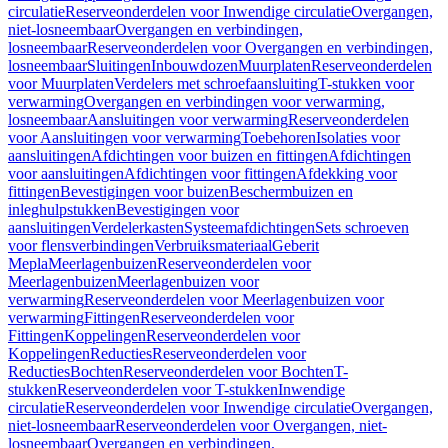
circulatie
Reserveonderdelen voor Inwendige circulatie
Overgangen,
niet-losneembaar
Overgangen en verbindingen,
losneembaar
Reserveonderdelen voor Overgangen en verbindingen,
losneembaar
Sluitingen
Inbouwdozen
Muurplaten
Reserveonderdelen
voor Muurplaten
Verdelers met schroefaansluiting
T-stukken voor
verwarming
Overgangen en verbindingen voor verwarming,
losneembaar
Aansluitingen voor verwarming
Reserveonderdelen
voor Aansluitingen voor verwarming
Toebehoren
Isolaties voor
aansluitingen
Afdichtingen voor buizen en fittingen
Afdichtingen
voor aansluitingen
Afdichtingen voor fittingen
Afdekking voor
fittingen
Bevestigingen voor buizen
Beschermbuizen en
inleghulpstukken
Bevestigingen voor
aansluitingen
Verdelerkasten
Systeemafdichtingen
Sets schroeven
voor flensverbindingen
Verbruiksmateriaal
Geberit
Mepla
Meerlagenbuizen
Reserveonderdelen voor
Meerlagenbuizen
Meerlagenbuizen voor
verwarming
Reserveonderdelen voor Meerlagenbuizen voor
verwarming
Fittingen
Reserveonderdelen voor
Fittingen
Koppelingen
Reserveonderdelen voor
Koppelingen
Reducties
Reserveonderdelen voor
Reducties
Bochten
Reserveonderdelen voor Bochten
T-
stukken
Reserveonderdelen voor T-stukken
Inwendige
circulatie
Reserveonderdelen voor Inwendige circulatie
Overgangen,
niet-losneembaar
Reserveonderdelen voor Overgangen, niet-
losneembaar
Overgangen en verbindingen,