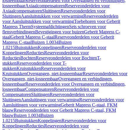
losneembaar
Reserveonderdelen voor Overgangen en verbindingen,
losneembaar
Axiaalcompensatoren
Reserveonderdelen voor
Axiaalcompensatoren
Sluitingen
Reserveonderdelen voor
Sluitingen
Aansluitstukken voor verwarming
Reserveonderdelen
voor Aansluitstukken voor verwarming
Toebehoren voor Geberit
Mapress Therm
Systeemafdichtingen
Sets schroeven voor
flensverbindingen
Bevestigingen voor buizen
Geberit Mapress C-
staal
Geberit Mapress C-staal
Reserveonderdelen voor Geberit
Mapress C-staal
Buizen 1.0034
Buizen
1.0215
Buisstukken
Koppelingen
Reserveonderdelen voor
Koppelingen
Reducties
Reserveonderdelen voor
Reducties
Bochten
Reserveonderdelen voor Bochten
T-
stukken
Reserveonderdelen voor T-
stukken
Kruisstukken
Reserveonderdelen voor
Kruisstukken
Overgangen, niet-losneembaar
Reserveonderdelen voor
Overgangen, niet-losneembaar
Overgangen en verbindingen,
losneembaar
Reserveonderdelen voor Overgangen en verbindingen,
losneembaar
Compensatoren
Reserveonderdelen voor
Compensatoren
Sluitingen
Reserveonderdelen voor
Sluitingen
Aansluitingen voor verwarming
Reserveonderdelen voor
Aansluitingen voor verwarming
Geberit Mapress C-staal, FKM
blauw
Reserveonderdelen voor Geberit Mapress C-staal, FKM
blauw
Buizen 1.0034
Buizen
1.0215
Buisstukken
Koppelingen
Reserveonderdelen voor
Koppelingen
Reducties
Reserveonderdelen voor