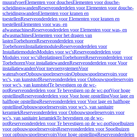
muurafvoer
Elementen voor douches
Elementen voor douche-
scheidingswanden
Reserveonderdelen voor Elementen voor douche-
scheidingswanden
Elementen voor kranen en
toestellen
Reserveonderdelen voor Elementen voor kranen en
toestellen
Elementen voor was- en
afwasmachines
Reserveonderdelen voor Elementen voor was- en
afwasmachines
Elementen voor het dragen van
lasten
Toebehoren
Reserveonderdelen voor
Toebehoren
Installatiemodules
Reserveonderdelen voor
Installatiemodules
Modules voor wc's
Reserveonderdelen voor
Modules voor wc's
Beplatingen
Toebehoren
Reserveonderdelen voor
Toebehoren
Voor installatiewanden
Reserveonderdelen voor Voor
installatiewanden
Voor toevoersystemen
Voor
waterafvoer
Opbouwspoelreservoirs
Opbouwspoelreservoirs voor
wc's, van kunststof
Reserveonderdelen voor Opbouwspoelreservoirs
voor wc's, van kunststof
Te bevestigen op de wc-
pot
Reserveonderdelen voor Te bevestigen op de wc-pot
Voor hoge
opstelling
Reserveonderdelen voor Voor hoge opstelling
Voor lage en
halfhoge opstelling
Reserveonderdelen voor Voor lage en halfhoge
opstelling
Opbouwspoelreservoirs voor wc's, van sanitaire
keramiek
Reserveonderdelen voor Opbouwspoelreservoirs voor
wc's, van sanitaire keramiek
Te bevestigen op de wc-
pot
Reserveonderdelen voor Te bevestigen op de wc-pot
Spoelbuizen
voor opbouwspoelreservoirs
Reserveonderdelen voor Spoelbuizen
voor opbouwspoelreservoirs
Voor hoge opstelling
Reserveonderdelen