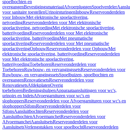
spoelbochten en
overgangen
Bevestigingsmateriaal
Afvoerpluggen
Spoelverdeler
Aanslu
voor sanitaire toestellen
Urinoirsturingen
Inbouw
Reserveonderdelen
voor Inbouw
Met elektronische spoelactivering,
netvoeding
Reserveonderdelen voor Met elektronische
spoelactivering, netvoeding
Met elektronische spoelactivering,
batterijvoeding
Reserveonderdelen voor Met elektronische
spoelactivering, batterijvoeding
Met pneumatische
spoelactivering
Reserveonderdelen voor Met pneumatische
spoelactivering
Opbouw
Reserveonderdelen voor Opbouw
Met
elektronische spoelactivering, batterijvoeding
Reserveonderdelen
voor Met elektronische spoelactivering,
batterijvoeding
Toebehoren
Reserveonderdelen voor
Toebehoren
Ruwbouw- en vervangingssets
Reserveonderdelen voor
Ruwbouw- en vervangingssets
Spoelbuizen, spoelbochten en
overgangen
Renovatiesets
Reserveonderdelen voor
Renovatiesets
Afdekplaten
Overig
toebehoren
Bedieningshulpen
Apparaataansluitingen voor wc's,
urinoirs en bidets
Afvoergarnituren voor wc's en
slophoppers
Reserveonderdelen voor Afvoergarnituren voor wc's en
slophoppers
Sifons
Reserveonderdelen voor
Sifons
Aansluitbochten
Reserveonderdelen voor
Aansluitbochten
Afvoermanchet
Reserveonderdelen voor
Afvoermanchet
Aansluitsets
Reserveonderdelen voor
Aansluitsets
Verlengstukken voor spoelbocht
Reserveonderdelen