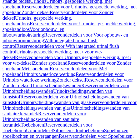
staande bidets
Urinoirs
Urinoirs, gespoelde werking, met
spoelrand
Reserveonderdelen voor Urinoirs, gespoelde werking, met
spoelrand
Zonder deksel
Reserveonderdelen voor Zonder
deksel
Urinoirs, gespoelde werking,
spoelrandloos
Reserveonderdelen voor Urinoirs, gespoelde werking,
spoelrandloos
Voor opbouw- en
inbouwurinoirsturing
Reserveonderdelen voor Voor opbouw- en
inbouwurinoirsturing
With integrated urinal flush
control
Reserveonderdelen voor With integrated urinal flush
control
Urinoirs gespoelde werking, met / voor wc-
deksel
Reserveonderdelen voor Urinoirs gespoelde werking, met /
voor wc-deksel
Zonder spoelrand
Reserveonderdelen voor Zonder
spoelrand
Met spoelrand
Reserveonderdelen voor Met
spoelrand
Urinoirs waterloze werking
Reserveonderdelen voor
Urinoirs waterloze werking
Zonder deksel
Reserveonderdelen voor
Zonder deksel
Urinoirscheidingswanden
Reserveonderdelen voor
Urinoirscheidingswanden
Urinoirscheidingswanden van
kunststof
Reserveonderdelen voor Urinoirscheidingswanden van
kunststof
Urinoirscheidingswanden van glas
Reserveonderdelen voor
Urinoirscheidingswanden van glas
Urinoirscheidingswanden van
sanitaire keramiek
Reserveonderdelen voor
Urinoirscheidingswanden van sanitaire
keramiek
Toebehoren
Reserveonderdelen voor
Toebehoren
Urinoirdeksel
Sifons en sifontoebehoren
Spoelbuizen,
spoelbochten en overgangen
Reserveonderdelen voor Spoelbuizen,