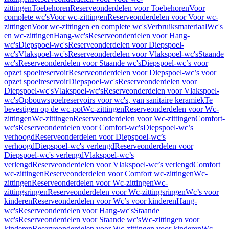
zittingen
Toebehoren
Reserveonderdelen voor Toebehoren
Voor
complete wc's
Voor wc-zittingen
Reserveonderdelen voor Voor wc-
zittingen
Voor wc-zittingen en complete wc's
Verbruiksmateriaal
Wc's
en wc-zittingen
Hang-wc's
Reserveonderdelen voor Hang-
wc's
Diepspoel-wc's
Reserveonderdelen voor Diepspoel-
wc's
Vlakspoel-wc's
Reserveonderdelen voor Vlakspoel-wc's
Staande
wc's
Reserveonderdelen voor Staande wc's
Diepspoel-wc’s voor
opzet spoelreservoir
Reserveonderdelen voor Diepspoel-wc’s voor
opzet spoelreservoir
Diepspoel-wc's
Reserveonderdelen voor
Diepspoel-wc's
Vlakspoel-wc's
Reserveonderdelen voor Vlakspoel-
wc's
Opbouwspoelreservoirs voor wc's, van sanitaire keramiek
Te
bevestigen op de wc-pot
Wc-zittingen
Reserveonderdelen voor Wc-
zittingen
Wc-zittingen
Reserveonderdelen voor Wc-zittingen
Comfort-
wc's
Reserveonderdelen voor Comfort-wc's
Diepspoel-wc’s
verhoogd
Reserveonderdelen voor Diepspoel-wc’s
verhoogd
Diepspoel-wc's verlengd
Reserveonderdelen voor
Diepspoel-wc's verlengd
Vlakspoel-wc’s
verlengd
Reserveonderdelen voor Vlakspoel-wc’s verlengd
Comfort
wc-zittingen
Reserveonderdelen voor Comfort wc-zittingen
Wc-
zittingen
Reserveonderdelen voor Wc-zittingen
Wc-
zittingsringen
Reserveonderdelen voor Wc-zittingsringen
Wc’s voor
kinderen
Reserveonderdelen voor Wc’s voor kinderen
Hang-
wc's
Reserveonderdelen voor Hang-wc's
Staande
wc's
Reserveonderdelen voor Staande wc's
Wc-zittingen voor
kinderen
Reserveonderdelen voor Wc-zittingen voor kinderen
Wc-