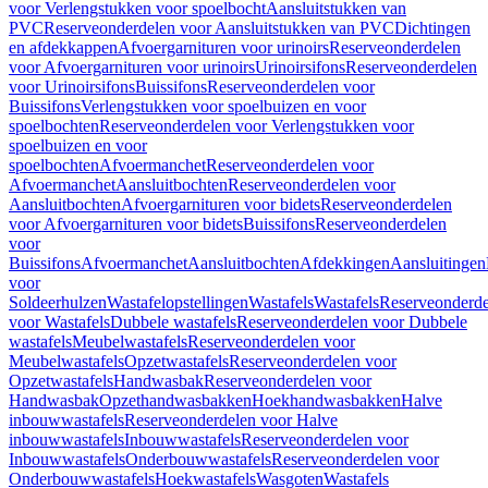
voor Verlengstukken voor spoelbocht
Aansluitstukken van
PVC
Reserveonderdelen voor Aansluitstukken van PVC
Dichtingen
en afdekkappen
Afvoergarnituren voor urinoirs
Reserveonderdelen
voor Afvoergarnituren voor urinoirs
Urinoirsifons
Reserveonderdelen
voor Urinoirsifons
Buissifons
Reserveonderdelen voor
Buissifons
Verlengstukken voor spoelbuizen en voor
spoelbochten
Reserveonderdelen voor Verlengstukken voor
spoelbuizen en voor
spoelbochten
Afvoermanchet
Reserveonderdelen voor
Afvoermanchet
Aansluitbochten
Reserveonderdelen voor
Aansluitbochten
Afvoergarnituren voor bidets
Reserveonderdelen
voor Afvoergarnituren voor bidets
Buissifons
Reserveonderdelen
voor
Buissifons
Afvoermanchet
Aansluitbochten
Afdekkingen
Aansluitingen
voor
Soldeerhulzen
Wastafelopstellingen
Wastafels
Wastafels
Reserveonderde
voor Wastafels
Dubbele wastafels
Reserveonderdelen voor Dubbele
wastafels
Meubelwastafels
Reserveonderdelen voor
Meubelwastafels
Opzetwastafels
Reserveonderdelen voor
Opzetwastafels
Handwasbak
Reserveonderdelen voor
Handwasbak
Opzethandwasbakken
Hoekhandwasbakken
Halve
inbouwwastafels
Reserveonderdelen voor Halve
inbouwwastafels
Inbouwwastafels
Reserveonderdelen voor
Inbouwwastafels
Onderbouwwastafels
Reserveonderdelen voor
Onderbouwwastafels
Hoekwastafels
Wasgoten
Wastafels