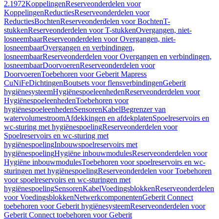
2.1972
Koppelingen
Reserveonderdelen voor
Koppelingen
Reducties
Reserveonderdelen voor
Reducties
Bochten
Reserveonderdelen voor Bochten
T-
stukken
Reserveonderdelen voor T-stukken
Overgangen, niet-
losneembaar
Reserveonderdelen voor Overgangen, niet-
losneembaar
Overgangen en verbindingen,
losneembaar
Reserveonderdelen voor Overgangen en verbindingen,
losneembaar
Doorvoeren
Reserveonderdelen voor
Doorvoeren
Toebehoren voor Geberit Mapress
CuNiFe
Dichtingen
Boutsets voor flensverbindingen
Geberit
hygiënesysteem
Hygiënespoeleenheden
Reserveonderdelen voor
Hygiënespoeleenheden
Toebehoren voor
hygiënespoeleenheden
Sensoren
Kabel
Begrenzer van
watervolumestroom
Afdekkingen en afdekplaten
Spoelreservoirs en
wc-sturing met hygiënespoeling
Reserveonderdelen voor
Spoelreservoirs en wc-sturing met
hygiënespoeling
Inbouwspoelreservoirs met
hygiënespoeling
Hygiëne inbouwmodules
Reserveonderdelen voor
Hygiëne inbouwmodules
Toebehoren voor spoelreservoirs en wc-
sturingen met hygiënespoeling
Reserveonderdelen voor Toebehoren
voor spoelreservoirs en wc-sturingen met
hygiënespoeling
Sensoren
Kabel
Voedingsblokken
Reserveonderdelen
voor Voedingsblokken
Netwerkcomponenten
Geberit Connect
toebehoren voor Geberit hygiënesysteem
Reserveonderdelen voor
Geberit Connect toebehoren voor Geberit