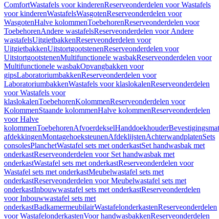
Comfort
Wastafels voor kinderen
Reserveonderdelen voor Wastafels
voor kinderen
Wastafels
Wasgoten
Reserveonderdelen voor
Wasgoten
Halve kolommen
Toebehoren
Reserveonderdelen voor
Toebehoren
Andere wastafels
Reserveonderdelen voor Andere
wastafels
Uitgietbakken
Reserveonderdelen voor
Uitgietbakken
Uitstortgootstenen
Reserveonderdelen voor
Uitstortgootstenen
Multifunctionele wasbak
Reserveonderdelen voor
Multifunctionele wasbak
Opvangbakken voor
gips
Laboratoriumbakken
Reserveonderdelen voor
Laboratoriumbakken
Wastafels voor klaslokalen
Reserveonderdelen
voor Wastafels voor
klaslokalen
Toebehoren
Kolommen
Reserveonderdelen voor
Kolommen
Staande kolommen
Halve kolommen
Reserveonderdelen
voor Halve
kolommen
Toebehoren
Afvoerdeksel
Handdoekhouder
Bevestigingsmat
afdekkingen
Montagehoeksteunen
Afdeklijsten
Achterwandplaten
Sets
consoles
Planchet
Wastafel sets met onderkast
Set handwasbak met
onderkast
Reserveonderdelen voor Set handwasbak met
onderkast
Wastafel sets met onderkast
Reserveonderdelen voor
Wastafel sets met onderkast
Meubelwastafel sets met
onderkast
Reserveonderdelen voor Meubelwastafel sets met
onderkast
Inbouwwastafel sets met onderkast
Reserveonderdelen
voor Inbouwwastafel sets met
onderkast
Badkamermeubilair
Wastafelonderkasten
Reserveonderdelen
voor Wastafelonderkasten
Voor handwasbakken
Reserveonderdelen