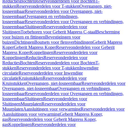
Reducties
Bochten
Reserveonderdelen voor Bochten
T-
stukken
Reserveonderdelen voor T-stukken
Overgangen, niet-
losneembaar
Reserveonderdelen voor Overgangen, niet-
losneembaar
Overgangen en verbindingen,
losneembaar
Reserveonderdelen voor Overgangen en verbindingen,
losneembaar
Sluitingen
Reserveonderdelen voor
Sluitingen
Toebehoren voor Geberit Mapress C-staal
Bescherming
voor buizen en fittingen
Bevestigingen voor
buizen
Dichtingen
Boutsets voor flensverbindingen
Geberit Mapress
Koper
Geberit Mapress Koper
Reserveonderdelen voor Geberit
Mapress Koper
Koppelingen
Reserveonderdelen voor
Koppelingen
Reducties
Reserveonderdelen voor
Reducties
Bochten
Reserveonderdelen voor Bochten
T-
stukken
Reserveonderdelen voor T-stukken
Inwendige
circulatie
Reserveonderdelen voor Inwendige
circulatie
Kruisstukken
Reserveonderdelen voor
Kruisstukken
Overgangen, niet-losneembaar
Reserveonderdelen voor
Overgangen, niet-losneembaar
Overgangen en verbindingen,
losneembaar
Reserveonderdelen voor Overgangen en verbindingen,
losneembaar
Sluitingen
Reserveonderdelen voor
Sluitingen
Muurplaten
Reserveonderdelen voor
Muurplaten
Aansluitingen voor verwarming
Reserveonderdelen voor
Aansluitingen voor verwarming
Geberit Mapress Koper,
gas
Reserveonderdelen voor Geberit Mapress Koper,
gas
Koppelingen
Reserveonderdelen voor