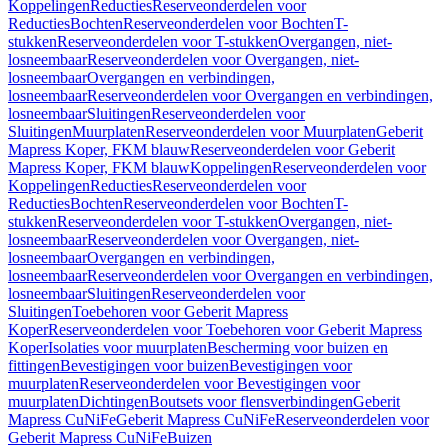
Koppelingen
Reducties
Reserveonderdelen voor
Reducties
Bochten
Reserveonderdelen voor Bochten
T-
stukken
Reserveonderdelen voor T-stukken
Overgangen, niet-
losneembaar
Reserveonderdelen voor Overgangen, niet-
losneembaar
Overgangen en verbindingen,
losneembaar
Reserveonderdelen voor Overgangen en verbindingen,
losneembaar
Sluitingen
Reserveonderdelen voor
Sluitingen
Muurplaten
Reserveonderdelen voor Muurplaten
Geberit
Mapress Koper, FKM blauw
Reserveonderdelen voor Geberit
Mapress Koper, FKM blauw
Koppelingen
Reserveonderdelen voor
Koppelingen
Reducties
Reserveonderdelen voor
Reducties
Bochten
Reserveonderdelen voor Bochten
T-
stukken
Reserveonderdelen voor T-stukken
Overgangen, niet-
losneembaar
Reserveonderdelen voor Overgangen, niet-
losneembaar
Overgangen en verbindingen,
losneembaar
Reserveonderdelen voor Overgangen en verbindingen,
losneembaar
Sluitingen
Reserveonderdelen voor
Sluitingen
Toebehoren voor Geberit Mapress
Koper
Reserveonderdelen voor Toebehoren voor Geberit Mapress
Koper
Isolaties voor muurplaten
Bescherming voor buizen en
fittingen
Bevestigingen voor buizen
Bevestigingen voor
muurplaten
Reserveonderdelen voor Bevestigingen voor
muurplaten
Dichtingen
Boutsets voor flensverbindingen
Geberit
Mapress CuNiFe
Geberit Mapress CuNiFe
Reserveonderdelen voor
Geberit Mapress CuNiFe
Buizen