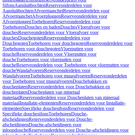
Sifons
Aansluitbochten
Reserveonderdelen voor
Aansluitbochten
Afvoermanchet
Reserveonderdelen voor
Afvoermanchet
Afvoerpluggen
Reserveonderdelen voor
Afvoerpluggen
Toebehoren
Reserveonderdelen voor
Toebehoren
Douches en baden
Douches
Vloerafvoer voor
douches
Reserveonderdelen voor Vloerafvoer voor
douches
Douchegoten
Reserveonderdelen voor
Douchegoten
Toebehoren voor douchegoten
Reserveonderdelen voor
Toebehoren voor douchegoten
Vloerputten voor
douche
Reserveonderdelen voor Vloerputten voor
douche
Toebehoren voor vloerputten voor
douche
Reserveonderdelen voor Toebehoren voor vloerputten voor
douche
Wandafvoeren
Reserveonderdelen voor
Wandafvoeren
Toebehoren voor muurafvoeren
Reserveonderdelen
voor Toebehoren voor muurafvoeren
Douchebakken en
doucheplaten
Reserveonderdelen voor Douchebakken en
doucheplaten
Doucheplaten van mineraal
materiaal
Reserveonderdelen voor Doucheplaten van mineraal
materiaal
Installatie-elementen
Reserveonderdelen voor Installatie-
elementen
Specifieke douchesifons
Reserveonderdelen voor
Specifieke douchesifons
Toebehoren
Douche-
afscheidingen
Reserveonderdelen voor Douche-
afscheidingen
Douche-afscheidingen voor
inloopdouche
Reserveonderdelen voor Douche-afscheidingen voor