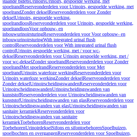
staande bidets
Urinoirs
Urinoirs, gespoelde werking, met
spoelrand
Reserveonderdelen voor Urinoirs, gespoelde werking, met
spoelrand
Zonder deksel
Reserveonderdelen voor Zonder
deksel
Urinoirs, gespoelde werking,
spoelrandloos
Reserveonderdelen voor Urinoirs, gespoelde werking,
spoelrandloos
Voor opbouw- en
inbouwurinoirsturing
Reserveonderdelen voor Voor opbouw- en
inbouwurinoirsturing
With integrated urinal flush
control
Reserveonderdelen voor With integrated urinal flush
control
Urinoirs gespoelde werking, met / voor wc-
deksel
Reserveonderdelen voor Urinoirs gespoelde werking, met /
voor wc-deksel
Zonder spoelrand
Reserveonderdelen voor Zonder
spoelrand
Met spoelrand
Reserveonderdelen voor Met
spoelrand
Urinoirs waterloze werking
Reserveonderdelen voor
Urinoirs waterloze werking
Zonder deksel
Reserveonderdelen voor
Zonder deksel
Urinoirscheidingswanden
Reserveonderdelen voor
Urinoirscheidingswanden
Urinoirscheidingswanden van
kunststof
Reserveonderdelen voor Urinoirscheidingswanden van
kunststof
Urinoirscheidingswanden van glas
Reserveonderdelen voor
Urinoirscheidingswanden van glas
Urinoirscheidingswanden van
sanitaire keramiek
Reserveonderdelen voor
Urinoirscheidingswanden van sanitaire
keramiek
Toebehoren
Reserveonderdelen voor
Toebehoren
Urinoirdeksel
Sifons en sifontoebehoren
Spoelbuizen,
spoelbochten en overgangen
Reserveonderdelen voor Spoelbuizen,