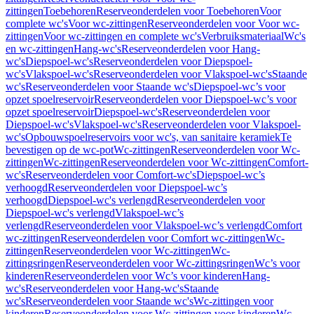
zittingen
Toebehoren
Reserveonderdelen voor Toebehoren
Voor
complete wc's
Voor wc-zittingen
Reserveonderdelen voor Voor wc-
zittingen
Voor wc-zittingen en complete wc's
Verbruiksmateriaal
Wc's
en wc-zittingen
Hang-wc's
Reserveonderdelen voor Hang-
wc's
Diepspoel-wc's
Reserveonderdelen voor Diepspoel-
wc's
Vlakspoel-wc's
Reserveonderdelen voor Vlakspoel-wc's
Staande
wc's
Reserveonderdelen voor Staande wc's
Diepspoel-wc’s voor
opzet spoelreservoir
Reserveonderdelen voor Diepspoel-wc’s voor
opzet spoelreservoir
Diepspoel-wc's
Reserveonderdelen voor
Diepspoel-wc's
Vlakspoel-wc's
Reserveonderdelen voor Vlakspoel-
wc's
Opbouwspoelreservoirs voor wc's, van sanitaire keramiek
Te
bevestigen op de wc-pot
Wc-zittingen
Reserveonderdelen voor Wc-
zittingen
Wc-zittingen
Reserveonderdelen voor Wc-zittingen
Comfort-
wc's
Reserveonderdelen voor Comfort-wc's
Diepspoel-wc’s
verhoogd
Reserveonderdelen voor Diepspoel-wc’s
verhoogd
Diepspoel-wc's verlengd
Reserveonderdelen voor
Diepspoel-wc's verlengd
Vlakspoel-wc’s
verlengd
Reserveonderdelen voor Vlakspoel-wc’s verlengd
Comfort
wc-zittingen
Reserveonderdelen voor Comfort wc-zittingen
Wc-
zittingen
Reserveonderdelen voor Wc-zittingen
Wc-
zittingsringen
Reserveonderdelen voor Wc-zittingsringen
Wc’s voor
kinderen
Reserveonderdelen voor Wc’s voor kinderen
Hang-
wc's
Reserveonderdelen voor Hang-wc's
Staande
wc's
Reserveonderdelen voor Staande wc's
Wc-zittingen voor
kinderen
Reserveonderdelen voor Wc-zittingen voor kinderen
Wc-