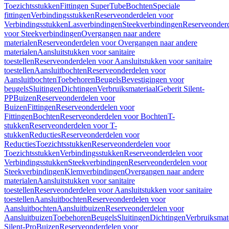
Toezichtsstukken
Fittingen SuperTube
Bochten
Speciale
fittingen
Verbindingsstukken
Reserveonderdelen voor
Verbindingsstukken
Lasverbindingen
Steekverbindingen
Reserveonder
voor Steekverbindingen
Overgangen naar andere
materialen
Reserveonderdelen voor Overgangen naar andere
materialen
Aansluitstukken voor sanitaire
toestellen
Reserveonderdelen voor Aansluitstukken voor sanitaire
toestellen
Aansluitbochten
Reserveonderdelen voor
Aansluitbochten
Toebehoren
Beugels
Bevestigingen voor
beugels
Sluitingen
Dichtingen
Verbruiksmateriaal
Geberit Silent-
PP
Buizen
Reserveonderdelen voor
Buizen
Fittingen
Reserveonderdelen voor
Fittingen
Bochten
Reserveonderdelen voor Bochten
T-
stukken
Reserveonderdelen voor T-
stukken
Reducties
Reserveonderdelen voor
Reducties
Toezichtsstukken
Reserveonderdelen voor
Toezichtsstukken
Verbindingsstukken
Reserveonderdelen voor
Verbindingsstukken
Steekverbindingen
Reserveonderdelen voor
Steekverbindingen
Klemverbindingen
Overgangen naar andere
materialen
Aansluitstukken voor sanitaire
toestellen
Reserveonderdelen voor Aansluitstukken voor sanitaire
toestellen
Aansluitbochten
Reserveonderdelen voor
Aansluitbochten
Aansluitbuizen
Reserveonderdelen voor
Aansluitbuizen
Toebehoren
Beugels
Sluitingen
Dichtingen
Verbruiksmat
Silent-Pro
Buizen
Reserveonderdelen voor