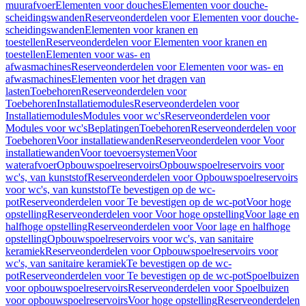
muurafvoer
Elementen voor douches
Elementen voor douche-
scheidingswanden
Reserveonderdelen voor Elementen voor douche-
scheidingswanden
Elementen voor kranen en
toestellen
Reserveonderdelen voor Elementen voor kranen en
toestellen
Elementen voor was- en
afwasmachines
Reserveonderdelen voor Elementen voor was- en
afwasmachines
Elementen voor het dragen van
lasten
Toebehoren
Reserveonderdelen voor
Toebehoren
Installatiemodules
Reserveonderdelen voor
Installatiemodules
Modules voor wc's
Reserveonderdelen voor
Modules voor wc's
Beplatingen
Toebehoren
Reserveonderdelen voor
Toebehoren
Voor installatiewanden
Reserveonderdelen voor Voor
installatiewanden
Voor toevoersystemen
Voor
waterafvoer
Opbouwspoelreservoirs
Opbouwspoelreservoirs voor
wc's, van kunststof
Reserveonderdelen voor Opbouwspoelreservoirs
voor wc's, van kunststof
Te bevestigen op de wc-
pot
Reserveonderdelen voor Te bevestigen op de wc-pot
Voor hoge
opstelling
Reserveonderdelen voor Voor hoge opstelling
Voor lage en
halfhoge opstelling
Reserveonderdelen voor Voor lage en halfhoge
opstelling
Opbouwspoelreservoirs voor wc's, van sanitaire
keramiek
Reserveonderdelen voor Opbouwspoelreservoirs voor
wc's, van sanitaire keramiek
Te bevestigen op de wc-
pot
Reserveonderdelen voor Te bevestigen op de wc-pot
Spoelbuizen
voor opbouwspoelreservoirs
Reserveonderdelen voor Spoelbuizen
voor opbouwspoelreservoirs
Voor hoge opstelling
Reserveonderdelen