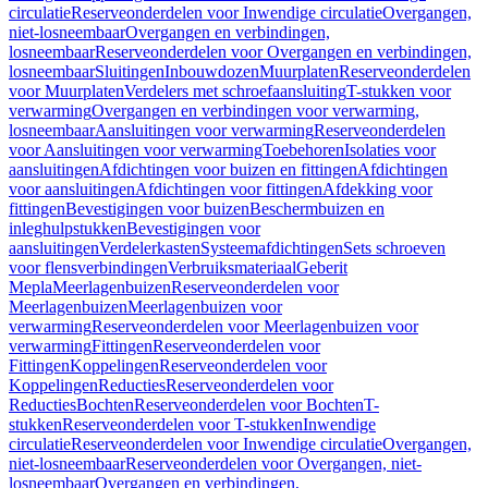
circulatie
Reserveonderdelen voor Inwendige circulatie
Overgangen,
niet-losneembaar
Overgangen en verbindingen,
losneembaar
Reserveonderdelen voor Overgangen en verbindingen,
losneembaar
Sluitingen
Inbouwdozen
Muurplaten
Reserveonderdelen
voor Muurplaten
Verdelers met schroefaansluiting
T-stukken voor
verwarming
Overgangen en verbindingen voor verwarming,
losneembaar
Aansluitingen voor verwarming
Reserveonderdelen
voor Aansluitingen voor verwarming
Toebehoren
Isolaties voor
aansluitingen
Afdichtingen voor buizen en fittingen
Afdichtingen
voor aansluitingen
Afdichtingen voor fittingen
Afdekking voor
fittingen
Bevestigingen voor buizen
Beschermbuizen en
inleghulpstukken
Bevestigingen voor
aansluitingen
Verdelerkasten
Systeemafdichtingen
Sets schroeven
voor flensverbindingen
Verbruiksmateriaal
Geberit
Mepla
Meerlagenbuizen
Reserveonderdelen voor
Meerlagenbuizen
Meerlagenbuizen voor
verwarming
Reserveonderdelen voor Meerlagenbuizen voor
verwarming
Fittingen
Reserveonderdelen voor
Fittingen
Koppelingen
Reserveonderdelen voor
Koppelingen
Reducties
Reserveonderdelen voor
Reducties
Bochten
Reserveonderdelen voor Bochten
T-
stukken
Reserveonderdelen voor T-stukken
Inwendige
circulatie
Reserveonderdelen voor Inwendige circulatie
Overgangen,
niet-losneembaar
Reserveonderdelen voor Overgangen, niet-
losneembaar
Overgangen en verbindingen,