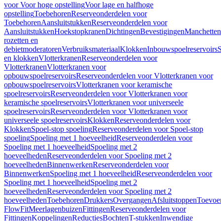
voor Voor hoge opstelling
Voor lage en halfhoge
opstelling
Toebehoren
Reserveonderdelen voor
Toebehoren
Aansluitstukken
Reserveonderdelen voor
Aansluitstukken
Hoekstopkranen
Dichtingen
Bevestigingen
Manchetten
rozetten en
debietmoderatoren
Verbruiksmateriaal
Klokken
Inbouwspoelreservoirs
en klokken
Vlotterkranen
Reserveonderdelen voor
Vlotterkranen
Vlotterkranen voor
opbouwspoelreservoirs
Reserveonderdelen voor Vlotterkranen voor
opbouwspoelreservoirs
Vlotterkranen voor keramische
spoelreservoirs
Reserveonderdelen voor Vlotterkranen voor
keramische spoelreservoirs
Vlotterkranen voor universeele
spoelreservoirs
Reserveonderdelen voor Vlotterkranen voor
universeele spoelreservoirs
Klokken
Reserveonderdelen voor
Klokken
Spoel-stop spoeling
Reserveonderdelen voor Spoel-stop
spoeling
Spoeling met 1 hoeveelheid
Reserveonderdelen voor
Spoeling met 1 hoeveelheid
Spoeling met 2
hoeveelheden
Reserveonderdelen voor Spoeling met 2
hoeveelheden
Binnenwerken
Reserveonderdelen voor
Binnenwerken
Spoeling met 1 hoeveelheid
Reserveonderdelen voor
Spoeling met 1 hoeveelheid
Spoeling met 2
hoeveelheden
Reserveonderdelen voor Spoeling met 2
hoeveelheden
Toebehoren
Drukkers
Overgangen
Afsluitstoppen
Toevoe
FlowFit
Meerlagenbuizen
Fittingen
Reserveonderdelen voor
Fittingen
Koppelingen
Reducties
Bochten
T-stukken
Inwendige