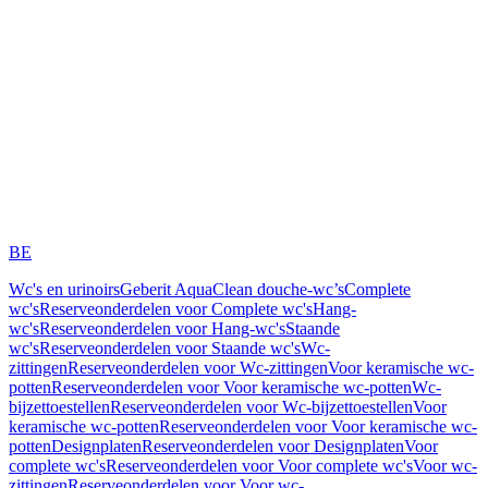
BE
Wc's en urinoirs
Geberit AquaClean douche-wc’s
Complete
wc's
Reserveonderdelen voor Complete wc's
Hang-
wc's
Reserveonderdelen voor Hang-wc's
Staande
wc's
Reserveonderdelen voor Staande wc's
Wc-
zittingen
Reserveonderdelen voor Wc-zittingen
Voor keramische wc-
potten
Reserveonderdelen voor Voor keramische wc-potten
Wc-
bijzettoestellen
Reserveonderdelen voor Wc-bijzettoestellen
Voor
keramische wc-potten
Reserveonderdelen voor Voor keramische wc-
potten
Designplaten
Reserveonderdelen voor Designplaten
Voor
complete wc's
Reserveonderdelen voor Voor complete wc's
Voor wc-
zittingen
Reserveonderdelen voor Voor wc-