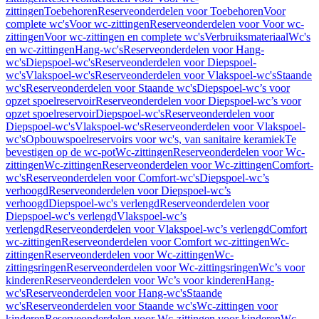
zittingen
Toebehoren
Reserveonderdelen voor Toebehoren
Voor
complete wc's
Voor wc-zittingen
Reserveonderdelen voor Voor wc-
zittingen
Voor wc-zittingen en complete wc's
Verbruiksmateriaal
Wc's
en wc-zittingen
Hang-wc's
Reserveonderdelen voor Hang-
wc's
Diepspoel-wc's
Reserveonderdelen voor Diepspoel-
wc's
Vlakspoel-wc's
Reserveonderdelen voor Vlakspoel-wc's
Staande
wc's
Reserveonderdelen voor Staande wc's
Diepspoel-wc’s voor
opzet spoelreservoir
Reserveonderdelen voor Diepspoel-wc’s voor
opzet spoelreservoir
Diepspoel-wc's
Reserveonderdelen voor
Diepspoel-wc's
Vlakspoel-wc's
Reserveonderdelen voor Vlakspoel-
wc's
Opbouwspoelreservoirs voor wc's, van sanitaire keramiek
Te
bevestigen op de wc-pot
Wc-zittingen
Reserveonderdelen voor Wc-
zittingen
Wc-zittingen
Reserveonderdelen voor Wc-zittingen
Comfort-
wc's
Reserveonderdelen voor Comfort-wc's
Diepspoel-wc’s
verhoogd
Reserveonderdelen voor Diepspoel-wc’s
verhoogd
Diepspoel-wc's verlengd
Reserveonderdelen voor
Diepspoel-wc's verlengd
Vlakspoel-wc’s
verlengd
Reserveonderdelen voor Vlakspoel-wc’s verlengd
Comfort
wc-zittingen
Reserveonderdelen voor Comfort wc-zittingen
Wc-
zittingen
Reserveonderdelen voor Wc-zittingen
Wc-
zittingsringen
Reserveonderdelen voor Wc-zittingsringen
Wc’s voor
kinderen
Reserveonderdelen voor Wc’s voor kinderen
Hang-
wc's
Reserveonderdelen voor Hang-wc's
Staande
wc's
Reserveonderdelen voor Staande wc's
Wc-zittingen voor
kinderen
Reserveonderdelen voor Wc-zittingen voor kinderen
Wc-