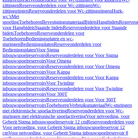
zittingen
Reserveonderdelen voor Wc-zittingen
Wc-
zittingsringen
Reserveonderdelen voor Wc-zittingsringen
Hurk-
wc’s
Met
spoeling
Toebehoren
Bevestigingsmateriaal
Bidets
Hangbidets
Reserveo
voor Hangbidets
Staande bidets
Reserveonderdelen voor Staande
bidets
Toebehoren
Reserveonderdelen voor
Toebehoren
Bedieningsplaten en wc-
sturingen
Bedieningsplaten
Reserveonderdelen voor
Bedieningsplaten
Voor Sigma
inbouwspoelreservoirs
Reserveonderdelen voor Voor Sigma
inbouwspoelreservoirs
Voor Omega
inbouwspoelreservoirs
Reserveonderdelen voor Voor Omega
inbouwspoelreservoirs
Voor Kappa
inbouwspoelreservoirs
Reserveonderdelen voor Voor Kappa
inbouwspoelreservoirs
Voor Twinline
inbouwspoelreservoirs
Reserveonderdelen voor Voor Twinline
inbouwspoelreservoirs
Voor 300T
inbouwspoelreservoirs
Reserveonderdelen voor Voor 300T
inbouwspoelreservoirs
Toebehoren
Verbruiksmateriaal
Wc-sturingen
met elektronische spoelactivering
Reserveonderdelen voor Wc-
sturingen met elektronische spoelactivering
Voor netvoeding, voor
Geberit Sigma inbouwspoelreservoir 12 cm
Reserveonderdelen voor
Voor netvoeding, voor Geberit Sigma inbouwspoelreservoir 12
cm
Voor netvoeding, voor Geberit Sigma inbouwspoelreservoir 8