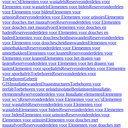
voor wc's
Elementen voor wastafels
Reserveonderdelen voor
Elementen voor wastafels
Elementen voor bidets
Reserveonderdelen
voor Elementen voor bidets
Elementen voor
urinoirs
Reserveonderdelen voor Elementen voor urinoirs
Elementen
voor douches met muurafvoer
Reserveonderdelen voor Elementen
voor douches met muurafvoer
Elementen voor douches en
baden
Reserveonderdelen voor Elementen voor douches en
baden
Elementen voor douchescheidingswanden
Reserveonderdelen
voor Elementen voor douchescheidingswanden
Elementen voor
uitgietbakken
Reserveonderdelen voor Elementen voor
uitgietbakken
Elementen voor kranen
Reserveonderdelen voor
Elementen voor kranen
Elementen voor het dragen van
lasten
Reserveonderdelen voor Elementen voor het dragen van
lasten
Elementen voor spoeltafels
Reserveonderdelen voor Elementen
voor spoeltafels
Toebehoren
Reserveonderdelen voor
Toebehoren
Geberit
GIS
Installatiewanden
Draagstructuren
Toebehoren voor
prefab
Toebehoren voor geluidsisolatie
Beplatingen
Installatie-
elementen
Reserveonderdelen voor Installatie-elementen
Elementen
voor wc's
Reserveonderdelen voor Elementen voor wc's
Elementen
voor wastafels
Reserveonderdelen voor Elementen voor
wastafels
Elementen voor bidets
Reserveonderdelen voor Elementen
voor bidets
Elementen voor urinoirs
Reserveonderdelen voor
Elementen voor urinoirs
Elementen voor douches met
muurafvoer
Reserveonderdelen voor Elementen voor douches met