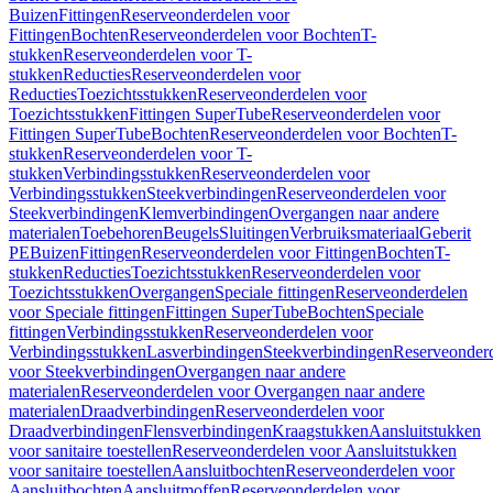
Buizen
Fittingen
Reserveonderdelen voor
Fittingen
Bochten
Reserveonderdelen voor Bochten
T-
stukken
Reserveonderdelen voor T-
stukken
Reducties
Reserveonderdelen voor
Reducties
Toezichtsstukken
Reserveonderdelen voor
Toezichtsstukken
Fittingen SuperTube
Reserveonderdelen voor
Fittingen SuperTube
Bochten
Reserveonderdelen voor Bochten
T-
stukken
Reserveonderdelen voor T-
stukken
Verbindingsstukken
Reserveonderdelen voor
Verbindingsstukken
Steekverbindingen
Reserveonderdelen voor
Steekverbindingen
Klemverbindingen
Overgangen naar andere
materialen
Toebehoren
Beugels
Sluitingen
Verbruiksmateriaal
Geberit
PE
Buizen
Fittingen
Reserveonderdelen voor Fittingen
Bochten
T-
stukken
Reducties
Toezichtsstukken
Reserveonderdelen voor
Toezichtsstukken
Overgangen
Speciale fittingen
Reserveonderdelen
voor Speciale fittingen
Fittingen SuperTube
Bochten
Speciale
fittingen
Verbindingsstukken
Reserveonderdelen voor
Verbindingsstukken
Lasverbindingen
Steekverbindingen
Reserveonder
voor Steekverbindingen
Overgangen naar andere
materialen
Reserveonderdelen voor Overgangen naar andere
materialen
Draadverbindingen
Reserveonderdelen voor
Draadverbindingen
Flensverbindingen
Kraagstukken
Aansluitstukken
voor sanitaire toestellen
Reserveonderdelen voor Aansluitstukken
voor sanitaire toestellen
Aansluitbochten
Reserveonderdelen voor
Aansluitbochten
Aansluitmoffen
Reserveonderdelen voor