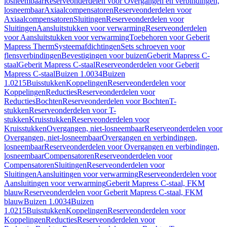
losneembaar
Reserveonderdelen voor Overgangen en verbindingen,
losneembaar
Axiaalcompensatoren
Reserveonderdelen voor
Axiaalcompensatoren
Sluitingen
Reserveonderdelen voor
Sluitingen
Aansluitstukken voor verwarming
Reserveonderdelen
voor Aansluitstukken voor verwarming
Toebehoren voor Geberit
Mapress Therm
Systeemafdichtingen
Sets schroeven voor
flensverbindingen
Bevestigingen voor buizen
Geberit Mapress C-
staal
Geberit Mapress C-staal
Reserveonderdelen voor Geberit
Mapress C-staal
Buizen 1.0034
Buizen
1.0215
Buisstukken
Koppelingen
Reserveonderdelen voor
Koppelingen
Reducties
Reserveonderdelen voor
Reducties
Bochten
Reserveonderdelen voor Bochten
T-
stukken
Reserveonderdelen voor T-
stukken
Kruisstukken
Reserveonderdelen voor
Kruisstukken
Overgangen, niet-losneembaar
Reserveonderdelen voor
Overgangen, niet-losneembaar
Overgangen en verbindingen,
losneembaar
Reserveonderdelen voor Overgangen en verbindingen,
losneembaar
Compensatoren
Reserveonderdelen voor
Compensatoren
Sluitingen
Reserveonderdelen voor
Sluitingen
Aansluitingen voor verwarming
Reserveonderdelen voor
Aansluitingen voor verwarming
Geberit Mapress C-staal, FKM
blauw
Reserveonderdelen voor Geberit Mapress C-staal, FKM
blauw
Buizen 1.0034
Buizen
1.0215
Buisstukken
Koppelingen
Reserveonderdelen voor
Koppelingen
Reducties
Reserveonderdelen voor