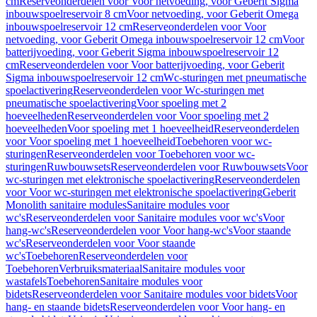
cm
Reserveonderdelen voor Voor netvoeding, voor Geberit Sigma
inbouwspoelreservoir 8 cm
Voor netvoeding, voor Geberit Omega
inbouwspoelreservoir 12 cm
Reserveonderdelen voor Voor
netvoeding, voor Geberit Omega inbouwspoelreservoir 12 cm
Voor
batterijvoeding, voor Geberit Sigma inbouwspoelreservoir 12
cm
Reserveonderdelen voor Voor batterijvoeding, voor Geberit
Sigma inbouwspoelreservoir 12 cm
Wc-sturingen met pneumatische
spoelactivering
Reserveonderdelen voor Wc-sturingen met
pneumatische spoelactivering
Voor spoeling met 2
hoeveelheden
Reserveonderdelen voor Voor spoeling met 2
hoeveelheden
Voor spoeling met 1 hoeveelheid
Reserveonderdelen
voor Voor spoeling met 1 hoeveelheid
Toebehoren voor wc-
sturingen
Reserveonderdelen voor Toebehoren voor wc-
sturingen
Ruwbouwsets
Reserveonderdelen voor Ruwbouwsets
Voor
wc-sturingen met elektronische spoelactivering
Reserveonderdelen
voor Voor wc-sturingen met elektronische spoelactivering
Geberit
Monolith sanitaire modules
Sanitaire modules voor
wc's
Reserveonderdelen voor Sanitaire modules voor wc's
Voor
hang-wc's
Reserveonderdelen voor Voor hang-wc's
Voor staande
wc's
Reserveonderdelen voor Voor staande
wc's
Toebehoren
Reserveonderdelen voor
Toebehoren
Verbruiksmateriaal
Sanitaire modules voor
wastafels
Toebehoren
Sanitaire modules voor
bidets
Reserveonderdelen voor Sanitaire modules voor bidets
Voor
hang- en staande bidets
Reserveonderdelen voor Voor hang- en