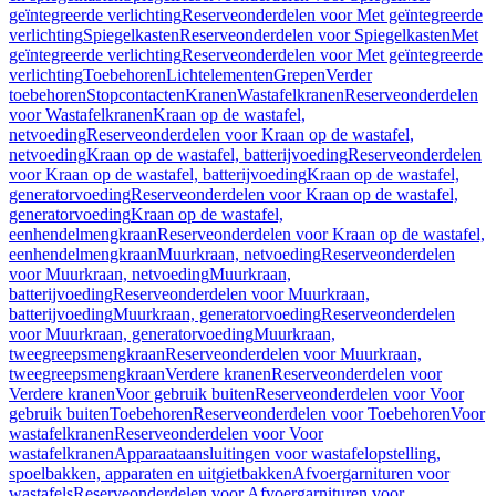
geïntegreerde verlichting
Reserveonderdelen voor Met geïntegreerde
verlichting
Spiegelkasten
Reserveonderdelen voor Spiegelkasten
Met
geïntegreerde verlichting
Reserveonderdelen voor Met geïntegreerde
verlichting
Toebehoren
Lichtelementen
Grepen
Verder
toebehoren
Stopcontacten
Kranen
Wastafelkranen
Reserveonderdelen
voor Wastafelkranen
Kraan op de wastafel,
netvoeding
Reserveonderdelen voor Kraan op de wastafel,
netvoeding
Kraan op de wastafel, batterijvoeding
Reserveonderdelen
voor Kraan op de wastafel, batterijvoeding
Kraan op de wastafel,
generatorvoeding
Reserveonderdelen voor Kraan op de wastafel,
generatorvoeding
Kraan op de wastafel,
eenhendelmengkraan
Reserveonderdelen voor Kraan op de wastafel,
eenhendelmengkraan
Muurkraan, netvoeding
Reserveonderdelen
voor Muurkraan, netvoeding
Muurkraan,
batterijvoeding
Reserveonderdelen voor Muurkraan,
batterijvoeding
Muurkraan, generatorvoeding
Reserveonderdelen
voor Muurkraan, generatorvoeding
Muurkraan,
tweegreepsmengkraan
Reserveonderdelen voor Muurkraan,
tweegreepsmengkraan
Verdere kranen
Reserveonderdelen voor
Verdere kranen
Voor gebruik buiten
Reserveonderdelen voor Voor
gebruik buiten
Toebehoren
Reserveonderdelen voor Toebehoren
Voor
wastafelkranen
Reserveonderdelen voor Voor
wastafelkranen
Apparaataansluitingen voor wastafelopstelling,
spoelbakken, apparaten en uitgietbakken
Afvoergarnituren voor
wastafels
Reserveonderdelen voor Afvoergarnituren voor