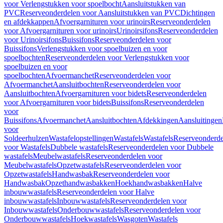
voor Verlengstukken voor spoelbocht
Aansluitstukken van
PVC
Reserveonderdelen voor Aansluitstukken van PVC
Dichtingen
en afdekkappen
Afvoergarnituren voor urinoirs
Reserveonderdelen
voor Afvoergarnituren voor urinoirs
Urinoirsifons
Reserveonderdelen
voor Urinoirsifons
Buissifons
Reserveonderdelen voor
Buissifons
Verlengstukken voor spoelbuizen en voor
spoelbochten
Reserveonderdelen voor Verlengstukken voor
spoelbuizen en voor
spoelbochten
Afvoermanchet
Reserveonderdelen voor
Afvoermanchet
Aansluitbochten
Reserveonderdelen voor
Aansluitbochten
Afvoergarnituren voor bidets
Reserveonderdelen
voor Afvoergarnituren voor bidets
Buissifons
Reserveonderdelen
voor
Buissifons
Afvoermanchet
Aansluitbochten
Afdekkingen
Aansluitingen
voor
Soldeerhulzen
Wastafelopstellingen
Wastafels
Wastafels
Reserveonderde
voor Wastafels
Dubbele wastafels
Reserveonderdelen voor Dubbele
wastafels
Meubelwastafels
Reserveonderdelen voor
Meubelwastafels
Opzetwastafels
Reserveonderdelen voor
Opzetwastafels
Handwasbak
Reserveonderdelen voor
Handwasbak
Opzethandwasbakken
Hoekhandwasbakken
Halve
inbouwwastafels
Reserveonderdelen voor Halve
inbouwwastafels
Inbouwwastafels
Reserveonderdelen voor
Inbouwwastafels
Onderbouwwastafels
Reserveonderdelen voor
Onderbouwwastafels
Hoekwastafels
Wasgoten
Wastafels