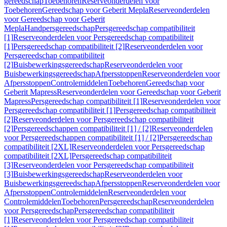
gereedschap
Toebehoren
Reserveonderdelen voor
Toebehoren
Gereedschap voor Geberit Mepla
Reserveonderdelen
voor Gereedschap voor Geberit
Mepla
Handpersgereedschap
Persgereedschap compatibiliteit
[1]
Reserveonderdelen voor Persgereedschap compatibiliteit
[1]
Persgereedschap compatibiliteit [2]
Reserveonderdelen voor
Persgereedschap compatibiliteit
[2]
Buisbewerkingsgereedschap
Reserveonderdelen voor
Buisbewerkingsgereedschap
Afpersstoppen
Reserveonderdelen voor
Afpersstoppen
Controlemiddelen
Toebehoren
Gereedschap voor
Geberit Mapress
Reserveonderdelen voor Gereedschap voor Geberit
Mapress
Persgereedschap compatibiliteit [1]
Reserveonderdelen voor
Persgereedschap compatibiliteit [1]
Persgereedschap compatibiliteit
[2]
Reserveonderdelen voor Persgereedschap compatibiliteit
[2]
Persgereedschappen compatibiliteit [1] / [2]
Reserveonderdelen
voor Persgereedschappen compatibiliteit [1] / [2]
Persgereedschap
compatibiliteit [2XL]
Reserveonderdelen voor Persgereedschap
compatibiliteit [2XL]
Persgereedschap compatibiliteit
[3]
Reserveonderdelen voor Persgereedschap compatibiliteit
[3]
Buisbewerkingsgereedschap
Reserveonderdelen voor
Buisbewerkingsgereedschap
Afpersstoppen
Reserveonderdelen voor
Afpersstoppen
Controlemiddelen
Reserveonderdelen voor
Controlemiddelen
Toebehoren
Persgereedschap
Reserveonderdelen
voor Persgereedschap
Persgereedschap compatibiliteit
[1]
Reserveonderdelen voor Persgereedschap compatibiliteit