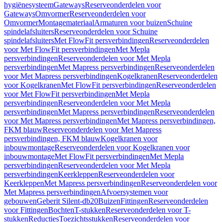
hygiënesysteem
Gateways
Reserveonderdelen voor
Gateways
Omvormer
Reserveonderdelen voor
Omvormer
Montagemateriaal
Armaturen voor buizen
Schuine
spindelafsluiters
Reserveonderdelen voor Schuine
spindelafsluiters
Met FlowFit persverbindingen
Reserveonderdelen
voor Met FlowFit persverbindingen
Met Mepla
persverbindingen
Reserveonderdelen voor Met Mepla
persverbindingen
Met Mapress persverbindingen
Reserveonderdelen
voor Met Mapress persverbindingen
Kogelkranen
Reserveonderdelen
voor Kogelkranen
Met FlowFit persverbindingen
Reserveonderdelen
voor Met FlowFit persverbindingen
Met Mepla
persverbindingen
Reserveonderdelen voor Met Mepla
persverbindingen
Met Mapress persverbindingen
Reserveonderdelen
voor Met Mapress persverbindingen
Met Mapress persverbindingen,
FKM blauw
Reserveonderdelen voor Met Mapress
persverbindingen, FKM blauw
Kogelkranen voor
inbouwmontage
Reserveonderdelen voor Kogelkranen voor
inbouwmontage
Met FlowFit persverbindingen
Met Mepla
persverbindingen
Reserveonderdelen voor Met Mepla
persverbindingen
Keerkleppen
Reserveonderdelen voor
Keerkleppen
Met Mapress persverbindingen
Reserveonderdelen voor
Met Mapress persverbindingen
Afvoersystemen voor
gebouwen
Geberit Silent-db20
Buizen
Fittingen
Reserveonderdelen
voor Fittingen
Bochten
T-stukken
Reserveonderdelen voor T-
stukken
Reducties
Toezichtsstukken
Reserveonderdelen voor