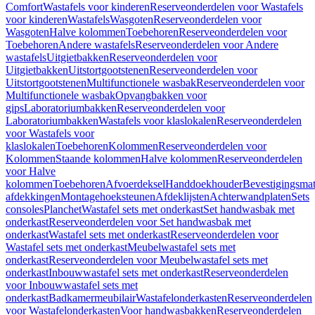
Comfort
Wastafels voor kinderen
Reserveonderdelen voor Wastafels
voor kinderen
Wastafels
Wasgoten
Reserveonderdelen voor
Wasgoten
Halve kolommen
Toebehoren
Reserveonderdelen voor
Toebehoren
Andere wastafels
Reserveonderdelen voor Andere
wastafels
Uitgietbakken
Reserveonderdelen voor
Uitgietbakken
Uitstortgootstenen
Reserveonderdelen voor
Uitstortgootstenen
Multifunctionele wasbak
Reserveonderdelen voor
Multifunctionele wasbak
Opvangbakken voor
gips
Laboratoriumbakken
Reserveonderdelen voor
Laboratoriumbakken
Wastafels voor klaslokalen
Reserveonderdelen
voor Wastafels voor
klaslokalen
Toebehoren
Kolommen
Reserveonderdelen voor
Kolommen
Staande kolommen
Halve kolommen
Reserveonderdelen
voor Halve
kolommen
Toebehoren
Afvoerdeksel
Handdoekhouder
Bevestigingsmat
afdekkingen
Montagehoeksteunen
Afdeklijsten
Achterwandplaten
Sets
consoles
Planchet
Wastafel sets met onderkast
Set handwasbak met
onderkast
Reserveonderdelen voor Set handwasbak met
onderkast
Wastafel sets met onderkast
Reserveonderdelen voor
Wastafel sets met onderkast
Meubelwastafel sets met
onderkast
Reserveonderdelen voor Meubelwastafel sets met
onderkast
Inbouwwastafel sets met onderkast
Reserveonderdelen
voor Inbouwwastafel sets met
onderkast
Badkamermeubilair
Wastafelonderkasten
Reserveonderdelen
voor Wastafelonderkasten
Voor handwasbakken
Reserveonderdelen