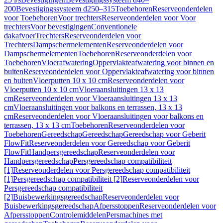
200
Bevestigingssysteem d250–315
Toebehoren
Reserveonderdelen
voor Toebehoren
Voor trechters
Reserveonderdelen voor Voor
trechters
Voor bevestigingen
Conventionele
dakafvoer
Trechters
Reserveonderdelen voor
Trechters
Dampschermelementen
Reserveonderdelen voor
Dampschermelementen
Toebehoren
Reserveonderdelen voor
Toebehoren
Vloerafwatering
Oppervlakteafwatering voor binnen en
buiten
Reserveonderdelen voor Oppervlakteafwatering voor binnen
en buiten
Vloerputten 10 x 10 cm
Reserveonderdelen voor
Vloerputten 10 x 10 cm
Vloeraansluitingen 13 x 13
cm
Reserveonderdelen voor Vloeraansluitingen 13 x 13
cm
Vloeraansluitingen voor balkons en terrassen, 13 x 13
cm
Reserveonderdelen voor Vloeraansluitingen voor balkons en
terrassen, 13 x 13 cm
Toebehoren
Reserveonderdelen voor
Toebehoren
Gereedschap
Gereedschap
Gereedschap voor Geberit
FlowFit
Reserveonderdelen voor Gereedschap voor Geberit
FlowFit
Handpersgereedschap
Reserveonderdelen voor
Handpersgereedschap
Persgereedschap compatibiliteit
[1]
Reserveonderdelen voor Persgereedschap compatibiliteit
[1]
Persgereedschap compatibiliteit [2]
Reserveonderdelen voor
Persgereedschap compatibiliteit
[2]
Buisbewerkingsgereedschap
Reserveonderdelen voor
Buisbewerkingsgereedschap
Afpersstoppen
Reserveonderdelen voor
Afpersstoppen
Controlemiddelen
Persmachines met