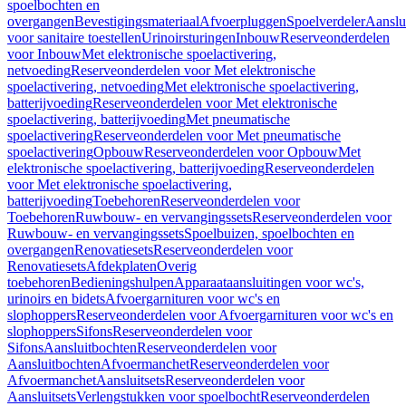
spoelbochten en
overgangen
Bevestigingsmateriaal
Afvoerpluggen
Spoelverdeler
Aanslu
voor sanitaire toestellen
Urinoirsturingen
Inbouw
Reserveonderdelen
voor Inbouw
Met elektronische spoelactivering,
netvoeding
Reserveonderdelen voor Met elektronische
spoelactivering, netvoeding
Met elektronische spoelactivering,
batterijvoeding
Reserveonderdelen voor Met elektronische
spoelactivering, batterijvoeding
Met pneumatische
spoelactivering
Reserveonderdelen voor Met pneumatische
spoelactivering
Opbouw
Reserveonderdelen voor Opbouw
Met
elektronische spoelactivering, batterijvoeding
Reserveonderdelen
voor Met elektronische spoelactivering,
batterijvoeding
Toebehoren
Reserveonderdelen voor
Toebehoren
Ruwbouw- en vervangingssets
Reserveonderdelen voor
Ruwbouw- en vervangingssets
Spoelbuizen, spoelbochten en
overgangen
Renovatiesets
Reserveonderdelen voor
Renovatiesets
Afdekplaten
Overig
toebehoren
Bedieningshulpen
Apparaataansluitingen voor wc's,
urinoirs en bidets
Afvoergarnituren voor wc's en
slophoppers
Reserveonderdelen voor Afvoergarnituren voor wc's en
slophoppers
Sifons
Reserveonderdelen voor
Sifons
Aansluitbochten
Reserveonderdelen voor
Aansluitbochten
Afvoermanchet
Reserveonderdelen voor
Afvoermanchet
Aansluitsets
Reserveonderdelen voor
Aansluitsets
Verlengstukken voor spoelbocht
Reserveonderdelen