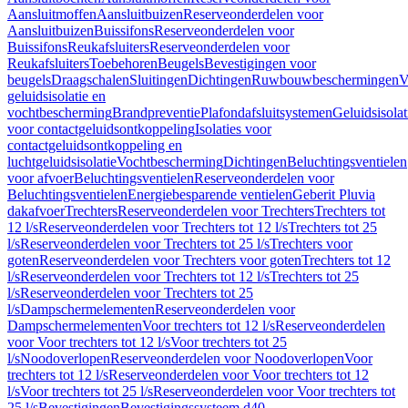
Aansluitmoffen
Aansluitbuizen
Reserveonderdelen voor
Aansluitbuizen
Buissifons
Reserveonderdelen voor
Buissifons
Reukafsluiters
Reserveonderdelen voor
Reukafsluiters
Toebehoren
Beugels
Bevestigingen voor
beugels
Draagschalen
Sluitingen
Dichtingen
Ruwbouwbeschermingen
V
geluidsisolatie en
vochtbescherming
Brandpreventie
Plafondafsluitsystemen
Geluidsisolat
voor contactgeluidsontkoppeling
Isolaties voor
contactgeluidsontkoppeling en
luchtgeluidsisolatie
Vochtbescherming
Dichtingen
Beluchtingsventielen
voor afvoer
Beluchtingsventielen
Reserveonderdelen voor
Beluchtingsventielen
Energiebesparende ventielen
Geberit Pluvia
dakafvoer
Trechters
Reserveonderdelen voor Trechters
Trechters tot
12 l/s
Reserveonderdelen voor Trechters tot 12 l/s
Trechters tot 25
l/s
Reserveonderdelen voor Trechters tot 25 l/s
Trechters voor
goten
Reserveonderdelen voor Trechters voor goten
Trechters tot 12
l/s
Reserveonderdelen voor Trechters tot 12 l/s
Trechters tot 25
l/s
Reserveonderdelen voor Trechters tot 25
l/s
Dampschermelementen
Reserveonderdelen voor
Dampschermelementen
Voor trechters tot 12 l/s
Reserveonderdelen
voor Voor trechters tot 12 l/s
Voor trechters tot 25
l/s
Noodoverlopen
Reserveonderdelen voor Noodoverlopen
Voor
trechters tot 12 l/s
Reserveonderdelen voor Voor trechters tot 12
l/s
Voor trechters tot 25 l/s
Reserveonderdelen voor Voor trechters tot
25 l/s
Bevestigingen
Bevestigingssysteem d40–