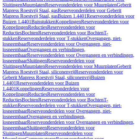
Sluitingen
Muurplaten
Reserveonderdelen voor Muurplaten
Geberit
Mapress Roestvrij Staal, gas
Reserveonderdelen voor Geberit
Mapress Roestvrij Staal, gas
Buizen 1.4401
Reserveonderdelen voor
Buizen 1.4401
Buisstukken
Koppelingen
Reserveonderdelen voor
Koppelingen
Reducties
Reserveonderdelen voor
Reducties
Bochten
Reserveonderdelen voor Bochten
T-
stukken
Reserveonderdelen voor T-stukken
Overgangen, niet-
losneembaar
Reserveonderdelen voor Overgangen, niet-
losneembaar
Overgangen en verbindingen,
losneembaar
Reserveonderdelen voor Overgangen en verbindingen,
losneembaar
Sluitingen
Reserveonderdelen voor
Sluitingen
Muurplaten
Reserveonderdelen voor Muurplaten
Geberit
Mapress Roestvrij Staal, siliconenvrij
Reserveonderdelen voor
Geberit Mapress Roestvrij Staal, siliconenvrij
Buizen
1.4401
Reserveonderdelen voor Buizen
1.4401
Koppelingen
Reserveonderdelen voor
Koppelingen
Reducties
Reserveonderdelen voor
Reducties
Bochten
Reserveonderdelen voor Bochten
T-
stukken
Reserveonderdelen voor T-stukken
Overgangen, niet-
losneembaar
Reserveonderdelen voor Overgangen, niet-
losneembaar
Overgangen en verbindingen,
losneembaar
Reserveonderdelen voor Overgangen en verbindingen,
losneembaar
Sluitingen
Reserveonderdelen voor
Sluitingen
Muurplaten
Reserveonderdelen voor
Muurplaten
Compensatoren
Reserveonderdelen voor