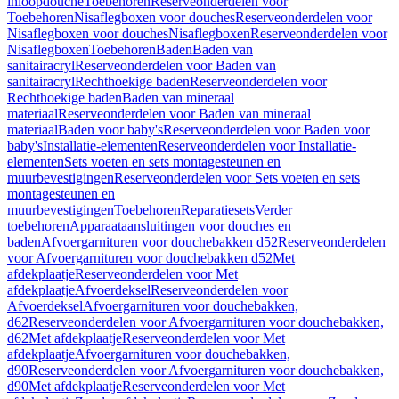
inloopdouche
Toebehoren
Reserveonderdelen voor
Toebehoren
Nisaflegboxen voor douches
Reserveonderdelen voor
Nisaflegboxen voor douches
Nisaflegboxen
Reserveonderdelen voor
Nisaflegboxen
Toebehoren
Baden
Baden van
sanitairacryl
Reserveonderdelen voor Baden van
sanitairacryl
Rechthoekige baden
Reserveonderdelen voor
Rechthoekige baden
Baden van mineraal
materiaal
Reserveonderdelen voor Baden van mineraal
materiaal
Baden voor baby's
Reserveonderdelen voor Baden voor
baby's
Installatie-elementen
Reserveonderdelen voor Installatie-
elementen
Sets voeten en sets montagesteunen en
muurbevestigingen
Reserveonderdelen voor Sets voeten en sets
montagesteunen en
muurbevestigingen
Toebehoren
Reparatiesets
Verder
toebehoren
Apparaataansluitingen voor douches en
baden
Afvoergarnituren voor douchebakken d52
Reserveonderdelen
voor Afvoergarnituren voor douchebakken d52
Met
afdekplaatje
Reserveonderdelen voor Met
afdekplaatje
Afvoerdeksel
Reserveonderdelen voor
Afvoerdeksel
Afvoergarnituren voor douchebakken,
d62
Reserveonderdelen voor Afvoergarnituren voor douchebakken,
d62
Met afdekplaatje
Reserveonderdelen voor Met
afdekplaatje
Afvoergarnituren voor douchebakken,
d90
Reserveonderdelen voor Afvoergarnituren voor douchebakken,
d90
Met afdekplaatje
Reserveonderdelen voor Met