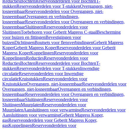
Reducties
Bochten
Reserveonderdelen voor Bochten
T-
stukken
Reserveonderdelen voor T-stukken
Overgangen, niet-
losneembaar
Reserveonderdelen voor Overgangen, niet-
losneembaar
Overgangen en verbindingen,
losneembaar
Reserveonderdelen voor Overgangen en verbindingen,
losneembaar
Sluitingen
Reserveonderdelen voor
Sluitingen
Toebehoren voor Geberit Mapress C-staal
Bescherming
voor buizen en fittingen
Bevestigingen voor
buizen
Dichtingen
Boutsets voor flensverbindingen
Geberit Mapress
Koper
Geberit Mapress Koper
Reserveonderdelen voor Geberit
Mapress Koper
Koppelingen
Reserveonderdelen voor
Koppelingen
Reducties
Reserveonderdelen voor
Reducties
Bochten
Reserveonderdelen voor Bochten
T-
stukken
Reserveonderdelen voor T-stukken
Inwendige
circulatie
Reserveonderdelen voor Inwendige
circulatie
Kruisstukken
Reserveonderdelen voor
Kruisstukken
Overgangen, niet-losneembaar
Reserveonderdelen voor
Overgangen, niet-losneembaar
Overgangen en verbindingen,
losneembaar
Reserveonderdelen voor Overgangen en verbindingen,
losneembaar
Sluitingen
Reserveonderdelen voor
Sluitingen
Muurplaten
Reserveonderdelen voor
Muurplaten
Aansluitingen voor verwarming
Reserveonderdelen voor
Aansluitingen voor verwarming
Geberit Mapress Koper,
gas
Reserveonderdelen voor Geberit Mapress Koper,
gas
Koppelingen
Reserveonderdelen voor