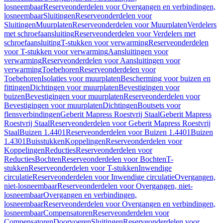
losneembaar
Reserveonderdelen voor Overgangen en verbindingen,
losneembaar
Sluitingen
Reserveonderdelen voor
Sluitingen
Muurplaten
Reserveonderdelen voor Muurplaten
Verdelers
met schroefaansluiting
Reserveonderdelen voor Verdelers met
schroefaansluiting
T-stukken voor verwarming
Reserveonderdelen
voor T-stukken voor verwarming
Aansluitingen voor
verwarming
Reserveonderdelen voor Aansluitingen voor
verwarming
Toebehoren
Reserveonderdelen voor
Toebehoren
Isolaties voor muurplaten
Bescherming voor buizen en
fittingen
Dichtingen voor muurplaten
Bevestigingen voor
buizen
Bevestigingen voor muurplaten
Reserveonderdelen voor
Bevestigingen voor muurplaten
Dichtingen
Boutsets voor
flensverbindingen
Geberit Mapress Roestvrij Staal
Geberit Mapress
Roestvrij Staal
Reserveonderdelen voor Geberit Mapress Roestvrij
Staal
Buizen 1.4401
Reserveonderdelen voor Buizen 1.4401
Buizen
1.4301
Buisstukken
Koppelingen
Reserveonderdelen voor
Koppelingen
Reducties
Reserveonderdelen voor
Reducties
Bochten
Reserveonderdelen voor Bochten
T-
stukken
Reserveonderdelen voor T-stukken
Inwendige
circulatie
Reserveonderdelen voor Inwendige circulatie
Overgangen,
niet-losneembaar
Reserveonderdelen voor Overgangen, niet-
losneembaar
Overgangen en verbindingen,
losneembaar
Reserveonderdelen voor Overgangen en verbindingen,
losneembaar
Compensatoren
Reserveonderdelen voor
Compensatoren
Doorvoeren
Sluitingen
Reserveonderdelen voor