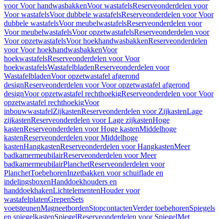
voor Voor handwasbakken
Voor wastafels
Reserveonderdelen voor
Voor wastafels
Voor dubbele wastafels
Reserveonderdelen voor Voor
dubbele wastafels
Voor meubelwastafels
Reserveonderdelen voor
Voor meubelwastafels
Voor opzetwastafels
Reserveonderdelen voor
Voor opzetwastafels
Voor hoekhandwasbakken
Reserveonderdelen
voor Voor hoekhandwasbakken
Voor
hoekwastafels
Reserveonderdelen voor Voor
hoekwastafels
Wastafelbladen
Reserveonderdelen voor
Wastafelbladen
Voor opzetwastafel afgerond
design
Reserveonderdelen voor Voor opzetwastafel afgerond
design
Voor opzetwastafel rechthoekig
Reserveonderdelen voor Voor
opzetwastafel rechthoekig
Voor
inbouwwastafel
Zijkasten
Reserveonderdelen voor Zijkasten
Lage
zijkasten
Reserveonderdelen voor Lage zijkasten
Hoge
kasten
Reserveonderdelen voor Hoge kasten
Middelhoge
kasten
Reserveonderdelen voor Middelhoge
kasten
Hangkasten
Reserveonderdelen voor Hangkasten
Meer
badkamermeubilair
Reserveonderdelen voor Meer
badkamermeubilair
Planchet
Reserveonderdelen voor
Planchet
Toebehoren
Inzetbakken voor schuiflade en
indelingsboxen
Handdoekhouders en
handdoekhaken
Lichtelementen
Houder voor
wastafelplaten
Grepen
Sets
voetsteunen
Magneetborden
Stopcontacten
Verder toebehoren
Spiegels
en spiegelkasten
Spiegel
Reserveonderdelen voor Spiegel
Met