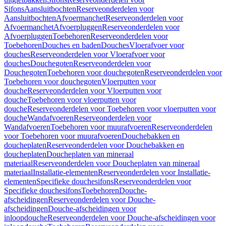
Sifons
Aansluitbochten
Reserveonderdelen voor
Aansluitbochten
Afvoermanchet
Reserveonderdelen voor
Afvoermanchet
Afvoerpluggen
Reserveonderdelen voor
Afvoerpluggen
Toebehoren
Reserveonderdelen voor
Toebehoren
Douches en baden
Douches
Vloerafvoer voor
douches
Reserveonderdelen voor Vloerafvoer voor
douches
Douchegoten
Reserveonderdelen voor
Douchegoten
Toebehoren voor douchegoten
Reserveonderdelen voor
Toebehoren voor douchegoten
Vloerputten voor
douche
Reserveonderdelen voor Vloerputten voor
douche
Toebehoren voor vloerputten voor
douche
Reserveonderdelen voor Toebehoren voor vloerputten voor
douche
Wandafvoeren
Reserveonderdelen voor
Wandafvoeren
Toebehoren voor muurafvoeren
Reserveonderdelen
voor Toebehoren voor muurafvoeren
Douchebakken en
doucheplaten
Reserveonderdelen voor Douchebakken en
doucheplaten
Doucheplaten van mineraal
materiaal
Reserveonderdelen voor Doucheplaten van mineraal
materiaal
Installatie-elementen
Reserveonderdelen voor Installatie-
elementen
Specifieke douchesifons
Reserveonderdelen voor
Specifieke douchesifons
Toebehoren
Douche-
afscheidingen
Reserveonderdelen voor Douche-
afscheidingen
Douche-afscheidingen voor
inloopdouche
Reserveonderdelen voor Douche-afscheidingen voor