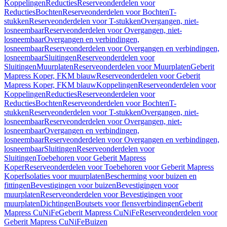
Koppelingen
Reducties
Reserveonderdelen voor
Reducties
Bochten
Reserveonderdelen voor Bochten
T-
stukken
Reserveonderdelen voor T-stukken
Overgangen, niet-
losneembaar
Reserveonderdelen voor Overgangen, niet-
losneembaar
Overgangen en verbindingen,
losneembaar
Reserveonderdelen voor Overgangen en verbindingen,
losneembaar
Sluitingen
Reserveonderdelen voor
Sluitingen
Muurplaten
Reserveonderdelen voor Muurplaten
Geberit
Mapress Koper, FKM blauw
Reserveonderdelen voor Geberit
Mapress Koper, FKM blauw
Koppelingen
Reserveonderdelen voor
Koppelingen
Reducties
Reserveonderdelen voor
Reducties
Bochten
Reserveonderdelen voor Bochten
T-
stukken
Reserveonderdelen voor T-stukken
Overgangen, niet-
losneembaar
Reserveonderdelen voor Overgangen, niet-
losneembaar
Overgangen en verbindingen,
losneembaar
Reserveonderdelen voor Overgangen en verbindingen,
losneembaar
Sluitingen
Reserveonderdelen voor
Sluitingen
Toebehoren voor Geberit Mapress
Koper
Reserveonderdelen voor Toebehoren voor Geberit Mapress
Koper
Isolaties voor muurplaten
Bescherming voor buizen en
fittingen
Bevestigingen voor buizen
Bevestigingen voor
muurplaten
Reserveonderdelen voor Bevestigingen voor
muurplaten
Dichtingen
Boutsets voor flensverbindingen
Geberit
Mapress CuNiFe
Geberit Mapress CuNiFe
Reserveonderdelen voor
Geberit Mapress CuNiFe
Buizen