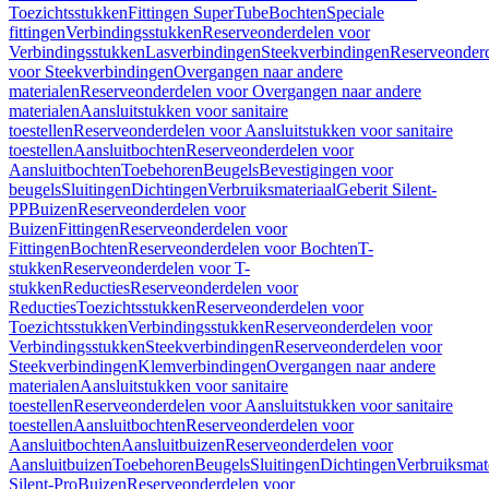
Toezichtsstukken
Fittingen SuperTube
Bochten
Speciale
fittingen
Verbindingsstukken
Reserveonderdelen voor
Verbindingsstukken
Lasverbindingen
Steekverbindingen
Reserveonder
voor Steekverbindingen
Overgangen naar andere
materialen
Reserveonderdelen voor Overgangen naar andere
materialen
Aansluitstukken voor sanitaire
toestellen
Reserveonderdelen voor Aansluitstukken voor sanitaire
toestellen
Aansluitbochten
Reserveonderdelen voor
Aansluitbochten
Toebehoren
Beugels
Bevestigingen voor
beugels
Sluitingen
Dichtingen
Verbruiksmateriaal
Geberit Silent-
PP
Buizen
Reserveonderdelen voor
Buizen
Fittingen
Reserveonderdelen voor
Fittingen
Bochten
Reserveonderdelen voor Bochten
T-
stukken
Reserveonderdelen voor T-
stukken
Reducties
Reserveonderdelen voor
Reducties
Toezichtsstukken
Reserveonderdelen voor
Toezichtsstukken
Verbindingsstukken
Reserveonderdelen voor
Verbindingsstukken
Steekverbindingen
Reserveonderdelen voor
Steekverbindingen
Klemverbindingen
Overgangen naar andere
materialen
Aansluitstukken voor sanitaire
toestellen
Reserveonderdelen voor Aansluitstukken voor sanitaire
toestellen
Aansluitbochten
Reserveonderdelen voor
Aansluitbochten
Aansluitbuizen
Reserveonderdelen voor
Aansluitbuizen
Toebehoren
Beugels
Sluitingen
Dichtingen
Verbruiksmat
Silent-Pro
Buizen
Reserveonderdelen voor