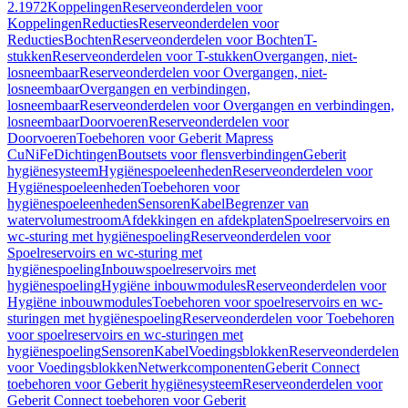
2.1972
Koppelingen
Reserveonderdelen voor
Koppelingen
Reducties
Reserveonderdelen voor
Reducties
Bochten
Reserveonderdelen voor Bochten
T-
stukken
Reserveonderdelen voor T-stukken
Overgangen, niet-
losneembaar
Reserveonderdelen voor Overgangen, niet-
losneembaar
Overgangen en verbindingen,
losneembaar
Reserveonderdelen voor Overgangen en verbindingen,
losneembaar
Doorvoeren
Reserveonderdelen voor
Doorvoeren
Toebehoren voor Geberit Mapress
CuNiFe
Dichtingen
Boutsets voor flensverbindingen
Geberit
hygiënesysteem
Hygiënespoeleenheden
Reserveonderdelen voor
Hygiënespoeleenheden
Toebehoren voor
hygiënespoeleenheden
Sensoren
Kabel
Begrenzer van
watervolumestroom
Afdekkingen en afdekplaten
Spoelreservoirs en
wc-sturing met hygiënespoeling
Reserveonderdelen voor
Spoelreservoirs en wc-sturing met
hygiënespoeling
Inbouwspoelreservoirs met
hygiënespoeling
Hygiëne inbouwmodules
Reserveonderdelen voor
Hygiëne inbouwmodules
Toebehoren voor spoelreservoirs en wc-
sturingen met hygiënespoeling
Reserveonderdelen voor Toebehoren
voor spoelreservoirs en wc-sturingen met
hygiënespoeling
Sensoren
Kabel
Voedingsblokken
Reserveonderdelen
voor Voedingsblokken
Netwerkcomponenten
Geberit Connect
toebehoren voor Geberit hygiënesysteem
Reserveonderdelen voor
Geberit Connect toebehoren voor Geberit