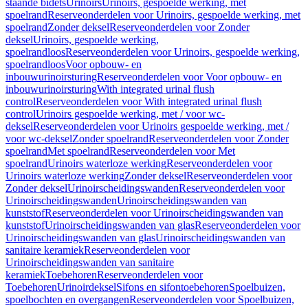
staande bidets
Urinoirs
Urinoirs, gespoelde werking, met
spoelrand
Reserveonderdelen voor Urinoirs, gespoelde werking, met
spoelrand
Zonder deksel
Reserveonderdelen voor Zonder
deksel
Urinoirs, gespoelde werking,
spoelrandloos
Reserveonderdelen voor Urinoirs, gespoelde werking,
spoelrandloos
Voor opbouw- en
inbouwurinoirsturing
Reserveonderdelen voor Voor opbouw- en
inbouwurinoirsturing
With integrated urinal flush
control
Reserveonderdelen voor With integrated urinal flush
control
Urinoirs gespoelde werking, met / voor wc-
deksel
Reserveonderdelen voor Urinoirs gespoelde werking, met /
voor wc-deksel
Zonder spoelrand
Reserveonderdelen voor Zonder
spoelrand
Met spoelrand
Reserveonderdelen voor Met
spoelrand
Urinoirs waterloze werking
Reserveonderdelen voor
Urinoirs waterloze werking
Zonder deksel
Reserveonderdelen voor
Zonder deksel
Urinoirscheidingswanden
Reserveonderdelen voor
Urinoirscheidingswanden
Urinoirscheidingswanden van
kunststof
Reserveonderdelen voor Urinoirscheidingswanden van
kunststof
Urinoirscheidingswanden van glas
Reserveonderdelen voor
Urinoirscheidingswanden van glas
Urinoirscheidingswanden van
sanitaire keramiek
Reserveonderdelen voor
Urinoirscheidingswanden van sanitaire
keramiek
Toebehoren
Reserveonderdelen voor
Toebehoren
Urinoirdeksel
Sifons en sifontoebehoren
Spoelbuizen,
spoelbochten en overgangen
Reserveonderdelen voor Spoelbuizen,