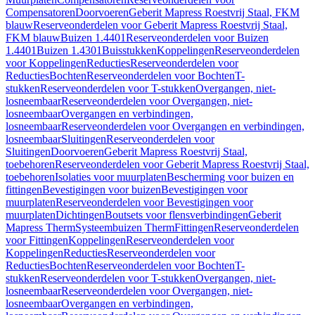
Compensatoren
Doorvoeren
Geberit Mapress Roestvrij Staal, FKM
blauw
Reserveonderdelen voor Geberit Mapress Roestvrij Staal,
FKM blauw
Buizen 1.4401
Reserveonderdelen voor Buizen
1.4401
Buizen 1.4301
Buisstukken
Koppelingen
Reserveonderdelen
voor Koppelingen
Reducties
Reserveonderdelen voor
Reducties
Bochten
Reserveonderdelen voor Bochten
T-
stukken
Reserveonderdelen voor T-stukken
Overgangen, niet-
losneembaar
Reserveonderdelen voor Overgangen, niet-
losneembaar
Overgangen en verbindingen,
losneembaar
Reserveonderdelen voor Overgangen en verbindingen,
losneembaar
Sluitingen
Reserveonderdelen voor
Sluitingen
Doorvoeren
Geberit Mapress Roestvrij Staal,
toebehoren
Reserveonderdelen voor Geberit Mapress Roestvrij Staal,
toebehoren
Isolaties voor muurplaten
Bescherming voor buizen en
fittingen
Bevestigingen voor buizen
Bevestigingen voor
muurplaten
Reserveonderdelen voor Bevestigingen voor
muurplaten
Dichtingen
Boutsets voor flensverbindingen
Geberit
Mapress Therm
Systeembuizen Therm
Fittingen
Reserveonderdelen
voor Fittingen
Koppelingen
Reserveonderdelen voor
Koppelingen
Reducties
Reserveonderdelen voor
Reducties
Bochten
Reserveonderdelen voor Bochten
T-
stukken
Reserveonderdelen voor T-stukken
Overgangen, niet-
losneembaar
Reserveonderdelen voor Overgangen, niet-
losneembaar
Overgangen en verbindingen,