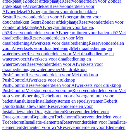
afdekplaatje
Zonder afdekplaatje
Reserveonderdelen voor Zonder
afdekplaatje
Afvoerdeksel
Reserveonderdelen voor
Afvoerdeksel
Afvoergarnituren voor douchebakken
Sestra
Reserveonderdelen voor Afvoergarnituren voor
douchebakken Sestra
Zonder afdekplaatje
Reserveonderdelen voor
Zonder afdekplaatje
Afvoergarnituren voor baden,
d52
Reserveonderdelen voor Afvoergarnituren voor baden, d52
Met
draaibediening
Reserveonderdelen voor Met
draaibediening
Afwerksets voor draaibediening
Reserveonderdelen
voor Afwerksets voor draaibediening
Met draaibediening en
watertoevoer
Reserveonderdelen voor Met draaibediening en
watertoevoer
Afwerksets voor draaibediening en
watertoevoer
Reserveonderdelen voor Afwerksets voor
draaibediening en watertoevoer
Met drukknop
PushControl
Reserveonderdelen voor Met drukknop
PushControl
Afwerksets voor drukknop
PushControl
Reserveonderdelen voor Afwerksets voor drukknop
PushControl
Met stop voor afvoerplug
Reserveonderdelen voor Met
stop voor afvoerplug
Toebehoren voor afvoergarnituren voor
baden
Aansluitsets
Installatiesystemen en spoelsystemen
Geberit
Duofix
Installatiewanden
Reserveonderdelen voor
Installatiewanden
Draagstructuren
Reserveonderdelen voor
Draagstructuren
Beplatingen
Toebehoren
Reserveonderdelen voor
Toebehoren
Installatie-elementen
Reserveonderdelen voor Installatie-
elementen
Elementen voor wc's
Reserveonderdelen voor Elementen