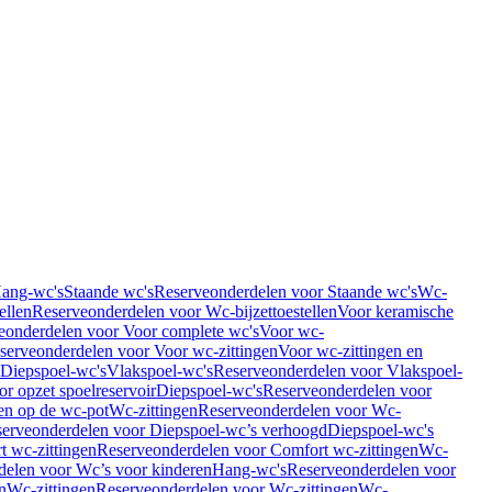
Hang-wc's
Staande wc's
Reserveonderdelen voor Staande wc's
Wc-
ellen
Reserveonderdelen voor Wc-bijzettoestellen
Voor keramische
eonderdelen voor Voor complete wc's
Voor wc-
serveonderdelen voor Voor wc-zittingen
Voor wc-zittingen en
 Diepspoel-wc's
Vlakspoel-wc's
Reserveonderdelen voor Vlakspoel-
r opzet spoelreservoir
Diepspoel-wc's
Reserveonderdelen voor
en op de wc-pot
Wc-zittingen
Reserveonderdelen voor Wc-
erveonderdelen voor Diepspoel-wc’s verhoogd
Diepspoel-wc's
t wc-zittingen
Reserveonderdelen voor Comfort wc-zittingen
Wc-
delen voor Wc’s voor kinderen
Hang-wc's
Reserveonderdelen voor
n
Wc-zittingen
Reserveonderdelen voor Wc-zittingen
Wc-