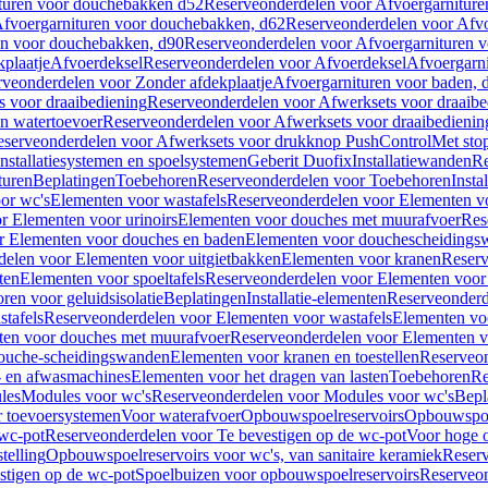
turen voor douchebakken d52
Reserveonderdelen voor Afvoergarnitur
fvoergarnituren voor douchebakken, d62
Reserveonderdelen voor Afvo
en voor douchebakken, d90
Reserveonderdelen voor Afvoergarnituren 
plaatje
Afvoerdeksel
Reserveonderdelen voor Afvoerdeksel
Afvoergarn
veonderdelen voor Zonder afdekplaatje
Afvoergarnituren voor baden, 
s voor draaibediening
Reserveonderdelen voor Afwerksets voor draaibe
en watertoevoer
Reserveonderdelen voor Afwerksets voor draaibedienin
serveonderdelen voor Afwerksets voor drukknop PushControl
Met sto
Installatiesystemen en spoelsystemen
Geberit Duofix
Installatiewanden
Re
turen
Beplatingen
Toebehoren
Reserveonderdelen voor Toebehoren
Insta
or wc's
Elementen voor wastafels
Reserveonderdelen voor Elementen vo
r Elementen voor urinoirs
Elementen voor douches met muurafvoer
Res
r Elementen voor douches en baden
Elementen voor douchescheidings
elen voor Elementen voor uitgietbakken
Elementen voor kranen
Reserv
ten
Elementen voor spoeltafels
Reserveonderdelen voor Elementen voor 
ren voor geluidsisolatie
Beplatingen
Installatie-elementen
Reserveonderde
tafels
Reserveonderdelen voor Elementen voor wastafels
Elementen voo
ten voor douches met muurafvoer
Reserveonderdelen voor Elementen v
douche-scheidingswanden
Elementen voor kranen en toestellen
Reserveon
- en afwasmachines
Elementen voor het dragen van lasten
Toebehoren
Re
les
Modules voor wc's
Reserveonderdelen voor Modules voor wc's
Bepl
 toevoersystemen
Voor waterafvoer
Opbouwspoelreservoirs
Opbouwspoel
 wc-pot
Reserveonderdelen voor Te bevestigen op de wc-pot
Voor hoge o
telling
Opbouwspoelreservoirs voor wc's, van sanitaire keramiek
Reserv
stigen op de wc-pot
Spoelbuizen voor opbouwspoelreservoirs
Reserveon