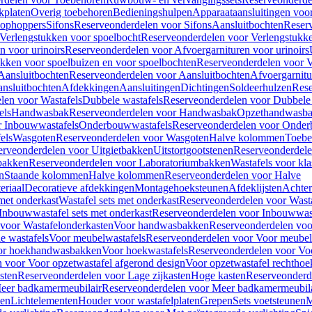
kplaten
Overig toebehoren
Bedieningshulpen
Apparaataansluitingen voor 
lophoppers
Sifons
Reserveonderdelen voor Sifons
Aansluitbochten
Reser
Verlengstukken voor spoelbocht
Reserveonderdelen voor Verlengstukke
n voor urinoirs
Reserveonderdelen voor Afvoergarnituren voor urinoirs
ukken voor spoelbuizen en voor spoelbochten
Reserveonderdelen voor V
Aansluitbochten
Reserveonderdelen voor Aansluitbochten
Afvoergarnitu
nsluitbochten
Afdekkingen
Aansluitingen
Dichtingen
Soldeerhulzen
Rese
len voor Wastafels
Dubbele wastafels
Reserveonderdelen voor Dubbele 
els
Handwasbak
Reserveonderdelen voor Handwasbak
Opzethandwasb
r Inbouwwastafels
Onderbouwwastafels
Reserveonderdelen voor Onder
els
Wasgoten
Reserveonderdelen voor Wasgoten
Halve kolommen
Toebe
erveonderdelen voor Uitgietbakken
Uitstortgootstenen
Reserveonderdele
bakken
Reserveonderdelen voor Laboratoriumbakken
Wastafels voor kla
n
Staande kolommen
Halve kolommen
Reserveonderdelen voor Halve
eriaal
Decoratieve afdekkingen
Montagehoeksteunen
Afdeklijsten
Achte
met onderkast
Wastafel sets met onderkast
Reserveonderdelen voor Wasta
Inbouwwastafel sets met onderkast
Reserveonderdelen voor Inbouwwast
voor Wastafelonderkasten
Voor handwasbakken
Reserveonderdelen vo
e wastafels
Voor meubelwastafels
Reserveonderdelen voor Voor meubel
oor hoekhandwasbakken
Voor hoekwastafels
Reserveonderdelen voor Vo
 voor Voor opzetwastafel afgerond design
Voor opzetwastafel rechthoe
sten
Reserveonderdelen voor Lage zijkasten
Hoge kasten
Reserveonderd
eer badkamermeubilair
Reserveonderdelen voor Meer badkamermeubila
ken
Lichtelementen
Houder voor wastafelplaten
Grepen
Sets voetsteunen
M