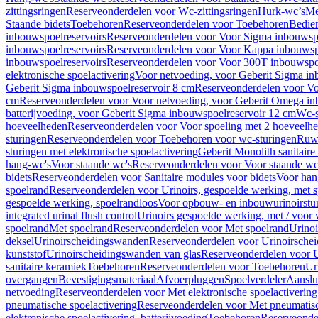
zittingsringen
Reserveonderdelen voor Wc-zittingsringen
Hurk-wc’s
Me
Staande bidets
Toebehoren
Reserveonderdelen voor Toebehoren
Bedien
inbouwspoelreservoirs
Reserveonderdelen voor Voor Sigma inbouwspo
inbouwspoelreservoirs
Reserveonderdelen voor Voor Kappa inbouwspo
inbouwspoelreservoirs
Reserveonderdelen voor Voor 300T inbouwspoe
elektronische spoelactivering
Voor netvoeding, voor Geberit Sigma in
Geberit Sigma inbouwspoelreservoir 8 cm
Reserveonderdelen voor Vo
cm
Reserveonderdelen voor Voor netvoeding, voor Geberit Omega in
batterijvoeding, voor Geberit Sigma inbouwspoelreservoir 12 cm
Wc-s
hoeveelheden
Reserveonderdelen voor Voor spoeling met 2 hoeveelh
sturingen
Reserveonderdelen voor Toebehoren voor wc-sturingen
Ruw
sturingen met elektronische spoelactivering
Geberit Monolith sanitair
hang-wc's
Voor staande wc's
Reserveonderdelen voor Voor staande wc
bidets
Reserveonderdelen voor Sanitaire modules voor bidets
Voor hang
spoelrand
Reserveonderdelen voor Urinoirs, gespoelde werking, met 
gespoelde werking, spoelrandloos
Voor opbouw- en inbouwurinoirstu
integrated urinal flush control
Urinoirs gespoelde werking, met / voor
spoelrand
Met spoelrand
Reserveonderdelen voor Met spoelrand
Urinoi
deksel
Urinoirscheidingswanden
Reserveonderdelen voor Urinoirsche
kunststof
Urinoirscheidingswanden van glas
Reserveonderdelen voor U
sanitaire keramiek
Toebehoren
Reserveonderdelen voor Toebehoren
Ur
overgangen
Bevestigingsmateriaal
Afvoerpluggen
Spoelverdeler
Aanslui
netvoeding
Reserveonderdelen voor Met elektronische spoelactivering
pneumatische spoelactivering
Reserveonderdelen voor Met pneumatisc
elektronische spoelactivering, batterijvoeding
Toebehoren
Reserveonde