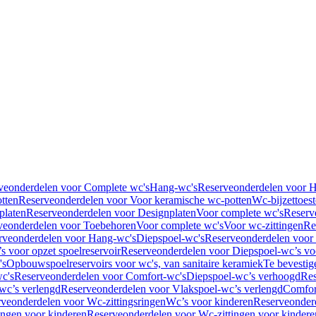
veonderdelen voor Complete wc's
Hang-wc's
Reserveonderdelen voor 
tten
Reserveonderdelen voor Voor keramische wc-potten
Wc-bijzettoest
platen
Reserveonderdelen voor Designplaten
Voor complete wc's
Reserv
veonderdelen voor Toebehoren
Voor complete wc's
Voor wc-zittingen
Re
rveonderdelen voor Hang-wc's
Diepspoel-wc's
Reserveonderdelen voor
s voor opzet spoelreservoir
Reserveonderdelen voor Diepspoel-wc’s voo
's
Opbouwspoelreservoirs voor wc's, van sanitaire keramiek
Te bevestig
c's
Reserveonderdelen voor Comfort-wc's
Diepspoel-wc’s verhoogd
Res
wc’s verlengd
Reserveonderdelen voor Vlakspoel-wc’s verlengd
Comfor
veonderdelen voor Wc-zittingsringen
Wc’s voor kinderen
Reserveonder
ingen voor kinderen
Reserveonderdelen voor Wc-zittingen voor kindere