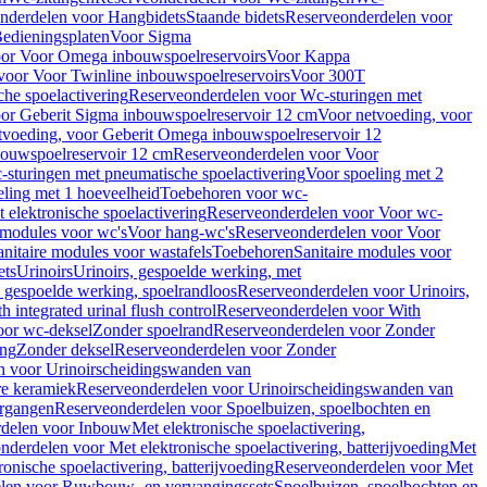
nderdelen voor Hangbidets
Staande bidets
Reserveonderdelen voor
edieningsplaten
Voor Sigma
or Voor Omega inbouwspoelreservoirs
Voor Kappa
voor Voor Twinline inbouwspoelreservoirs
Voor 300T
che spoelactivering
Reserveonderdelen voor Wc-sturingen met
or Geberit Sigma inbouwspoelreservoir 12 cm
Voor netvoeding, voor
tvoeding, voor Geberit Omega inbouwspoelreservoir 12
bouwspoelreservoir 12 cm
Reserveonderdelen voor Voor
sturingen met pneumatische spoelactivering
Voor spoeling met 2
ling met 1 hoeveelheid
Toebehoren voor wc-
 elektronische spoelactivering
Reserveonderdelen voor Voor wc-
 modules voor wc's
Voor hang-wc's
Reserveonderdelen voor Voor
anitaire modules voor wastafels
Toebehoren
Sanitaire modules voor
ets
Urinoirs
Urinoirs, gespoelde werking, met
, gespoelde werking, spoelrandloos
Reserveonderdelen voor Urinoirs,
h integrated urinal flush control
Reserveonderdelen voor With
oor wc-deksel
Zonder spoelrand
Reserveonderdelen voor Zonder
ing
Zonder deksel
Reserveonderdelen voor Zonder
n voor Urinoirscheidingswanden van
re keramiek
Reserveonderdelen voor Urinoirscheidingswanden van
ergangen
Reserveonderdelen voor Spoelbuizen, spoelbochten en
delen voor Inbouw
Met elektronische spoelactivering,
nderdelen voor Met elektronische spoelactivering, batterijvoeding
Met
ronische spoelactivering, batterijvoeding
Reserveonderdelen voor Met
len voor Ruwbouw- en vervangingssets
Spoelbuizen, spoelbochten en