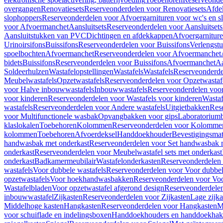
overgangen
Renovatiesets
Reserveonderdelen voor Renovatiesets
Afde
slophoppers
Reserveonderdelen voor Afvoergarnituren voor wc's en s
voor Afvoermanchet
Aansluitsets
Reserveonderdelen voor Aansluitsets
Aansluitstukken van PVC
Dichtingen en afdekkappen
Afvoergarniture
Urinoirsifons
Buissifons
Reserveonderdelen voor Buissifons
Verlengst
spoelbochten
Afvoermanchet
Reserveonderdelen voor Afvoermanchet
bidets
Buissifons
Reserveonderdelen voor Buissifons
Afvoermanchet
Aa
Soldeerhulzen
Wastafelopstellingen
Wastafels
Wastafels
Reserveonderde
Meubelwastafels
Opzetwastafels
Reserveonderdelen voor Opzetwastaf
voor Halve inbouwwastafels
Inbouwwastafels
Reserveonderdelen voo
voor kinderen
Reserveonderdelen voor Wastafels voor kinderen
Wastaf
wastafels
Reserveonderdelen voor Andere wastafels
Uitgietbakken
Res
voor Multifunctionele wasbak
Opvangbakken voor gips
Laboratorium
klaslokalen
Toebehoren
Kolommen
Reserveonderdelen voor Kolomme
kolommen
Toebehoren
Afvoerdeksel
Handdoekhouder
Bevestigingsmat
handwasbak met onderkast
Reserveonderdelen voor Set handwasbak 
onderkast
Reserveonderdelen voor Meubelwastafel sets met onderkast
onderkast
Badkamermeubilair
Wastafelonderkasten
Reserveonderdelen 
wastafels
Voor dubbele wastafels
Reserveonderdelen voor Voor dubbel
opzetwastafels
Voor hoekhandwasbakken
Reserveonderdelen voor V
Wastafelbladen
Voor opzetwastafel afgerond design
Reserveonderdelen
inbouwwastafel
Zijkasten
Reserveonderdelen voor Zijkasten
Lage zijka
Middelhoge kasten
Hangkasten
Reserveonderdelen voor Hangkasten
M
voor schuiflade en indelingsboxen
Handdoekhouders en handdoekha