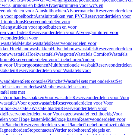
wc's, urinoirs en bidets
Afvoergarnituren voor wc's en
veonderdelen voor Aansluitbochten
Afvoermanchet
Reserveonderdelen
n voor spoelbocht
Aansluitstukken van PVC
Reserveonderdelen voor
Urinoirsifons
Reserveonderdelen voor
erlengstukken voor spoelbuizen en voor
ren voor bidets
Reserveonderdelen voor Afvoergarnituren voor
rveonderdelen voor
wastafels
Meubelwastafels
Reserveonderdelen voor
akken
Hoekhandwasbakken
Halve inbouwwastafels
Reserveonderdelen
bouwwastafels
Hoekwastafels
Wasgoten
Wastafels Comfort
Wastafels
horen
Reserveonderdelen voor Toebehoren
Andere
n voor Uitstortgootstenen
Multifunctionele wasbak
Reserveonderdelen
slokalen
Reserveonderdelen voor Wastafels voor
rwandplaten
Sets consoles
Planchet
Wastafel sets met onderkast
Set
fel sets met onderkast
Meubelwastafel sets met
afel sets met
or Voor handwasbakken
Voor wastafels
Reserveonderdelen voor Voor
wastafels
Voor opzetwastafels
Reserveonderdelen voor Voor
or hoekwastafels
Wastafelbladen
Reserveonderdelen voor
kig
Reserveonderdelen voor Voor opzetwastafel rechthoekig
Voor
elen voor Hoge kasten
Middelhoge kasten
Reserveonderdelen voor
ir
Planchet
Reserveonderdelen voor Planchet
Toebehoren
Inzetbakken
agneetborden
Stopcontacten
Verder toebehoren
Spiegels en