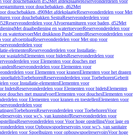
en voor douchebakken d52
Met afdekplaatje
Reserveonderdelen voor
ergarnituren voor douchebakken, d62
Met
voor douchebakken, d90
Met afdekplaatje
Reserveonderdelen voor Met
ituren voor douchebakken Sestra
Reserveonderdelen voor
d52
Reserveonderdelen voor Afvoergarnituren voor baden, d52
Met
diening
Met draaibediening en watertoevoer
Reserveonderdelen voor
g en watertoevoer
Met drukknop PushControl
Reserveonderdelen voor
p voor afvoerplug
Reserveonderdelen voor Met stop voor
serveonderdelen voor
llatie-elementen
Reserveonderdelen voor Installatie-
or wastafels
Elementen voor bidets
Reserveonderdelen voor
erveonderdelen voor Elementen voor douches met
wanden
Reserveonderdelen voor Elementen voor
eonderdelen voor Elementen voor kranen
Elementen voor het dragen
spoeltafels
Toebehoren
Reserveonderdelen voor Toebehoren
Geberit
len voor Installatie-elementen
Elementen voor
r bidets
Reserveonderdelen voor Elementen voor bidets
Elementen
oor douches met muurafvoer
Elementen voor douches
Elementen voor
derdelen voor Elementen voor kranen en toestellen
Elementen voor
serveonderdelen voor
atingen
Toebehoren
Reserveonderdelen voor Toebehoren
Voor
reservoirs voor wc's, van kunststof
Reserveonderdelen voor
pstelling
Reserveonderdelen voor Voor hoge opstelling
Voor lage en
eonderdelen voor Opbouwspoelreservoirs voor wc's, van sanitaire
derdelen voor Spoelbuizen voor opbouwspoelreservoirs
Voor hoge