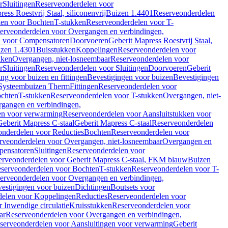
r
Sluitingen
Reserveonderdelen voor
ss Roestvrij Staal, siliconenvrij
Buizen 1.4401
Reserveonderdelen
len voor Bochten
T-stukken
Reserveonderdelen voor T-
erveonderdelen voor Overgangen en verbindingen,
n voor Compensatoren
Doorvoeren
Geberit Mapress Roestvrij Staal,
zen 1.4301
Buisstukken
Koppelingen
Reserveonderdelen voor
kken
Overgangen, niet-losneembaar
Reserveonderdelen voor
r
Sluitingen
Reserveonderdelen voor Sluitingen
Doorvoeren
Geberit
g voor buizen en fittingen
Bevestigingen voor buizen
Bevestigingen
Systeembuizen Therm
Fittingen
Reserveonderdelen voor
ochten
T-stukken
Reserveonderdelen voor T-stukken
Overgangen, niet-
gangen en verbindingen,
en voor verwarming
Reserveonderdelen voor Aansluitstukken voor
Geberit Mapress C-staal
Geberit Mapress C-staal
Reserveonderdelen
nderdelen voor Reducties
Bochten
Reserveonderdelen voor
rveonderdelen voor Overgangen, niet-losneembaar
Overgangen en
pensatoren
Sluitingen
Reserveonderdelen voor
erveonderdelen voor Geberit Mapress C-staal, FKM blauw
Buizen
serveonderdelen voor Bochten
T-stukken
Reserveonderdelen voor T-
erveonderdelen voor Overgangen en verbindingen,
estigingen voor buizen
Dichtingen
Boutsets voor
delen voor Koppelingen
Reducties
Reserveonderdelen voor
 Inwendige circulatie
Kruisstukken
Reserveonderdelen voor
ar
Reserveonderdelen voor Overgangen en verbindingen,
serveonderdelen voor Aansluitingen voor verwarming
Geberit