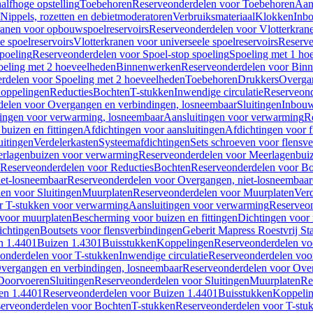
alfhoge opstelling
Toebehoren
Reserveonderdelen voor Toebehoren
Aan
Nippels, rozetten en debietmoderatoren
Verbruiksmateriaal
Klokken
Inbo
ranen voor opbouwspoelreservoirs
Reserveonderdelen voor Vlotterkran
 spoelreservoirs
Vlotterkranen voor universeele spoelreservoirs
Reserve
spoeling
Reserveonderdelen voor Spoel-stop spoeling
Spoeling met 1 ho
oeling met 2 hoeveelheden
Binnenwerken
Reserveonderdelen voor Bin
rdelen voor Spoeling met 2 hoeveelheden
Toebehoren
Drukkers
Overga
oppelingen
Reducties
Bochten
T-stukken
Inwendige circulatie
Reserveond
elen voor Overgangen en verbindingen, losneembaar
Sluitingen
Inbou
ingen voor verwarming, losneembaar
Aansluitingen voor verwarming
R
buizen en fittingen
Afdichtingen voor aansluitingen
Afdichtingen voor f
uitingen
Verdelerkasten
Systeemafdichtingen
Sets schroeven voor flensv
rlagenbuizen voor verwarming
Reserveonderdelen voor Meerlagenbui
Reserveonderdelen voor Reducties
Bochten
Reserveonderdelen voor B
et-losneembaar
Reserveonderdelen voor Overgangen, niet-losneembaar
en voor Sluitingen
Muurplaten
Reserveonderdelen voor Muurplaten
Verd
r T-stukken voor verwarming
Aansluitingen voor verwarming
Reserveon
s voor muurplaten
Bescherming voor buizen en fittingen
Dichtingen voor
ichtingen
Boutsets voor flensverbindingen
Geberit Mapress Roestvrij St
n 1.4401
Buizen 1.4301
Buisstukken
Koppelingen
Reserveonderdelen vo
onderdelen voor T-stukken
Inwendige circulatie
Reserveonderdelen voor
vergangen en verbindingen, losneembaar
Reserveonderdelen voor Over
Doorvoeren
Sluitingen
Reserveonderdelen voor Sluitingen
Muurplaten
Re
en 1.4401
Reserveonderdelen voor Buizen 1.4401
Buisstukken
Koppeli
erveonderdelen voor Bochten
T-stukken
Reserveonderdelen voor T-stu