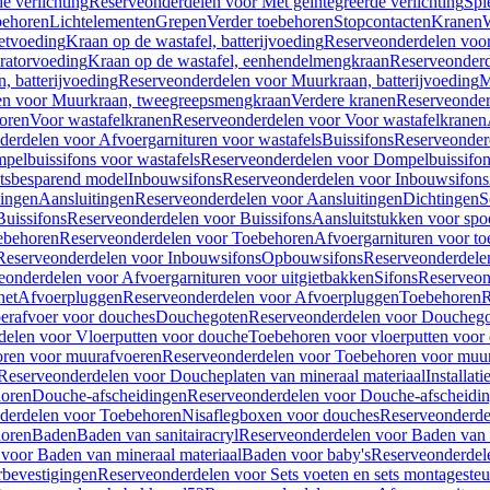
e verlichting
Reserveonderdelen voor Met geïntegreerde verlichting
Spi
ehoren
Lichtelementen
Grepen
Verder toebehoren
Stopcontacten
Kranen
W
etvoeding
Kraan op de wastafel, batterijvoeding
Reserveonderdelen voor 
ratorvoeding
Kraan op de wastafel, eenhendelmengkraan
Reserveonderd
, batterijvoeding
Reserveonderdelen voor Muurkraan, batterijvoeding
M
en voor Muurkraan, tweegreepsmengkraan
Verdere kranen
Reserveonder
oren
Voor wastafelkranen
Reserveonderdelen voor Voor wastafelkranen
erdelen voor Afvoergarnituren voor wastafels
Buissifons
Reserveonder
pelbuissifons voor wastafels
Reserveonderdelen voor Dompelbuissifon
atsbesparend model
Inbouwsifons
Reserveonderdelen voor Inbouwsifons
ingen
Aansluitingen
Reserveonderdelen voor Aansluitingen
Dichtingen
S
Buissifons
Reserveonderdelen voor Buissifons
Aansluitstukken voor spoe
ebehoren
Reserveonderdelen voor Toebehoren
Afvoergarnituren voor toe
Reserveonderdelen voor Inbouwsifons
Opbouwsifons
Reserveonderdele
eonderdelen voor Afvoergarnituren voor uitgietbakken
Sifons
Reserveon
het
Afvoerpluggen
Reserveonderdelen voor Afvoerpluggen
Toebehoren
R
erafvoer voor douches
Douchegoten
Reserveonderdelen voor Doucheg
delen voor Vloerputten voor douche
Toebehoren voor vloerputten voor
ren voor muurafvoeren
Reserveonderdelen voor Toebehoren voor muu
Reserveonderdelen voor Doucheplaten van mineraal materiaal
Installat
oren
Douche-afscheidingen
Reserveonderdelen voor Douche-afscheidi
derdelen voor Toebehoren
Nisaflegboxen voor douches
Reserveonderde
oren
Baden
Baden van sanitairacryl
Reserveonderdelen voor Baden van s
voor Baden van mineraal materiaal
Baden voor baby's
Reserveonderdel
rbevestigingen
Reserveonderdelen voor Sets voeten en sets montageste