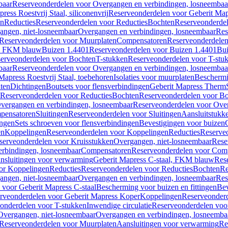
baar
Reserveonderdelen voor Overgangen en verbindingen, losneembaa
ress Roestvrij Staal, siliconenvrij
Reserveonderdelen voor Geberit Mapre
en
Reducties
Reserveonderdelen voor Reducties
Bochten
Reserveonderde
angen, niet-losneembaar
Overgangen en verbindingen, losneembaar
Res
Reserveonderdelen voor Muurplaten
Compensatoren
Reserveonderdele
al, FKM blauw
Buizen 1.4401
Reserveonderdelen voor Buizen 1.4401
Bui
erveonderdelen voor Bochten
T-stukken
Reserveonderdelen voor T-stu
baar
Reserveonderdelen voor Overgangen en verbindingen, losneembaa
apress Roestvrij Staal, toebehoren
Isolaties voor muurplaten
Beschermin
ten
Dichtingen
Boutsets voor flensverbindingen
Geberit Mapress Therm
Reserveonderdelen voor Reducties
Bochten
Reserveonderdelen voor B
vergangen en verbindingen, losneembaar
Reserveonderdelen voor Over
pensatoren
Sluitingen
Reserveonderdelen voor Sluitingen
Aansluitstukk
ingen
Sets schroeven voor flensverbindingen
Bevestigingen voor buizen
en
Koppelingen
Reserveonderdelen voor Koppelingen
Reducties
Reserveo
serveonderdelen voor Kruisstukken
Overgangen, niet-losneembaar
Rese
rbindingen, losneembaar
Compensatoren
Reserveonderdelen voor Com
nsluitingen voor verwarming
Geberit Mapress C-staal, FKM blauw
Res
or Koppelingen
Reducties
Reserveonderdelen voor Reducties
Bochten
Re
angen, niet-losneembaar
Overgangen en verbindingen, losneembaar
Res
voor Geberit Mapress C-staal
Bescherming voor buizen en fittingen
Bev
rveonderdelen voor Geberit Mapress Koper
Koppelingen
Reserveonder
onderdelen voor T-stukken
Inwendige circulatie
Reserveonderdelen voor
Overgangen, niet-losneembaar
Overgangen en verbindingen, losneemba
Reserveonderdelen voor Muurplaten
Aansluitingen voor verwarming
Re