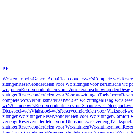
BE
Wc's en urinoirs
Geberit AquaClean douche-wc’s
Complete wc's
Reser
zittingen
Reserveonderdelen voor Wc-zittingen
Voor keramische wc-po
wc-potten
Reserveonderdelen voor Voor keramische wc-potten
Design
zittingen
Reserveonderdelen voor Voor wc-zittingen
Toebehoren
Reser
complete wc's
Verbruiksmateriaal
Wc's en wc-zittingen
Hang-wc's
Rese
wc's
Staande wc's
Reserveonderdelen voor Staande wc's
Diepspoel-wc’
Diepspoel-wc's
Vlakspoel-wc's
Reserveonderdelen voor Vlakspoel-wc
zittingen
Wc-zittingen
Reserveonderdelen voor Wc-zittingen
Comfort-w
verlengd
Reserveonderdelen voor Diepspoel-wc's verlengd
Vlakspoel-
zittingen
Reserveonderdelen voor Wc-zittingen
Wc-zittingsringen
Reser
Hang-wc's
Staande wc's
Reserveonderdelen voor Staande wc's
Wc-zitt