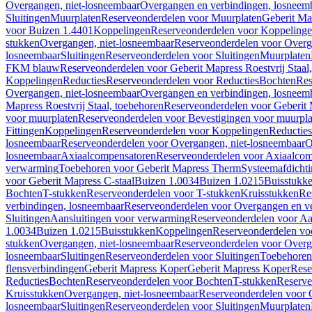
Overgangen, niet-losneembaar
Overgangen en verbindingen, losneem
Sluitingen
Muurplaten
Reserveonderdelen voor Muurplaten
Geberit Map
voor Buizen 1.4401
Koppelingen
Reserveonderdelen voor Koppeling
stukken
Overgangen, niet-losneembaar
Reserveonderdelen voor Overg
losneembaar
Sluitingen
Reserveonderdelen voor Sluitingen
Muurplaten
FKM blauw
Reserveonderdelen voor Geberit Mapress Roestvrij Sta
Koppelingen
Reducties
Reserveonderdelen voor Reducties
Bochten
Res
Overgangen, niet-losneembaar
Overgangen en verbindingen, losneem
Mapress Roestvrij Staal, toebehoren
Reserveonderdelen voor Geberit M
voor muurplaten
Reserveonderdelen voor Bevestigingen voor muurpla
Fittingen
Koppelingen
Reserveonderdelen voor Koppelingen
Reducties
losneembaar
Reserveonderdelen voor Overgangen, niet-losneembaar
O
losneembaar
Axiaalcompensatoren
Reserveonderdelen voor Axiaalcom
verwarming
Toebehoren voor Geberit Mapress Therm
Systeemafdicht
voor Geberit Mapress C-staal
Buizen 1.0034
Buizen 1.0215
Buisstukk
Bochten
T-stukken
Reserveonderdelen voor T-stukken
Kruisstukken
Re
verbindingen, losneembaar
Reserveonderdelen voor Overgangen en ve
Sluitingen
Aansluitingen voor verwarming
Reserveonderdelen voor Aa
1.0034
Buizen 1.0215
Buisstukken
Koppelingen
Reserveonderdelen vo
stukken
Overgangen, niet-losneembaar
Reserveonderdelen voor Overg
losneembaar
Sluitingen
Reserveonderdelen voor Sluitingen
Toebehoren 
flensverbindingen
Geberit Mapress Koper
Geberit Mapress Koper
Rese
Reducties
Bochten
Reserveonderdelen voor Bochten
T-stukken
Reserve
Kruisstukken
Overgangen, niet-losneembaar
Reserveonderdelen voor 
losneembaar
Sluitingen
Reserveonderdelen voor Sluitingen
Muurplaten