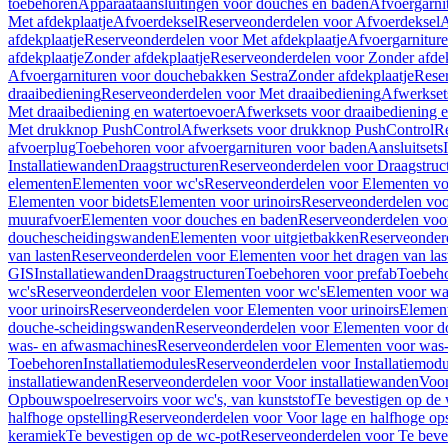
toebehoren
Apparaataansluitingen voor douches en baden
Afvoergarni
Met afdekplaatje
Afvoerdeksel
Reserveonderdelen voor Afvoerdeksel
A
afdekplaatje
Reserveonderdelen voor Met afdekplaatje
Afvoergarnitur
afdekplaatje
Zonder afdekplaatje
Reserveonderdelen voor Zonder afdek
Afvoergarnituren voor douchebakken Sestra
Zonder afdekplaatje
Reser
draaibediening
Reserveonderdelen voor Met draaibediening
Afwerkset
Met draaibediening en watertoevoer
Afwerksets voor draaibediening 
Met drukknop PushControl
Afwerksets voor drukknop PushControl
Re
afvoerplug
Toebehoren voor afvoergarnituren voor baden
Aansluitsets
Installatiewanden
Draagstructuren
Reserveonderdelen voor Draagstruc
elementen
Elementen voor wc's
Reserveonderdelen voor Elementen vo
Elementen voor bidets
Elementen voor urinoirs
Reserveonderdelen voo
muurafvoer
Elementen voor douches en baden
Reserveonderdelen voo
douchescheidingswanden
Elementen voor uitgietbakken
Reserveonderd
van lasten
Reserveonderdelen voor Elementen voor het dragen van las
GIS
Installatiewanden
Draagstructuren
Toebehoren voor prefab
Toebeho
wc's
Reserveonderdelen voor Elementen voor wc's
Elementen voor was
voor urinoirs
Reserveonderdelen voor Elementen voor urinoirs
Elemen
douche-scheidingswanden
Reserveonderdelen voor Elementen voor 
was- en afwasmachines
Reserveonderdelen voor Elementen voor was
Toebehoren
Installatiemodules
Reserveonderdelen voor Installatiemodu
installatiewanden
Reserveonderdelen voor Voor installatiewanden
Voor
Opbouwspoelreservoirs voor wc's, van kunststof
Te bevestigen op de
halfhoge opstelling
Reserveonderdelen voor Voor lage en halfhoge ops
keramiek
Te bevestigen op de wc-pot
Reserveonderdelen voor Te beve