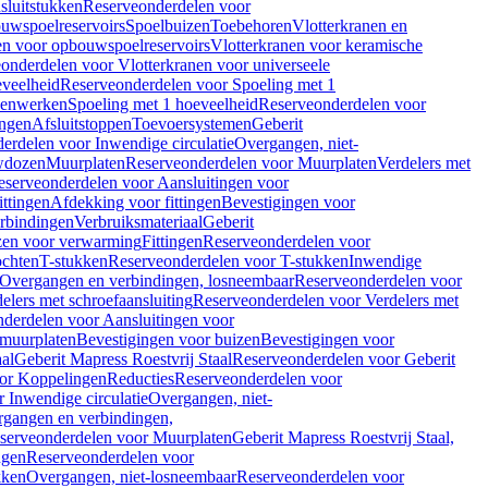
sluitstukken
Reserveonderdelen voor
uwspoelreservoirs
Spoelbuizen
Toebehoren
Vlotterkranen en
en voor opbouwspoelreservoirs
Vlotterkranen voor keramische
onderdelen voor Vlotterkranen voor universeele
eveelheid
Reserveonderdelen voor Spoeling met 1
nenwerken
Spoeling met 1 hoeveelheid
Reserveonderdelen voor
ngen
Afsluitstoppen
Toevoersystemen
Geberit
erdelen voor Inwendige circulatie
Overgangen, niet-
wdozen
Muurplaten
Reserveonderdelen voor Muurplaten
Verdelers met
eserveonderdelen voor Aansluitingen voor
ittingen
Afdekking voor fittingen
Bevestigingen voor
erbindingen
Verbruiksmateriaal
Geberit
zen voor verwarming
Fittingen
Reserveonderdelen voor
ochten
T-stukken
Reserveonderdelen voor T-stukken
Inwendige
Overgangen en verbindingen, losneembaar
Reserveonderdelen voor
elers met schroefaansluiting
Reserveonderdelen voor Verdelers met
derdelen voor Aansluitingen voor
 muurplaten
Bevestigingen voor buizen
Bevestigingen voor
aal
Geberit Mapress Roestvrij Staal
Reserveonderdelen voor Geberit
or Koppelingen
Reducties
Reserveonderdelen voor
 Inwendige circulatie
Overgangen, niet-
gangen en verbindingen,
serveonderdelen voor Muurplaten
Geberit Mapress Roestvrij Staal,
ngen
Reserveonderdelen voor
kken
Overgangen, niet-losneembaar
Reserveonderdelen voor