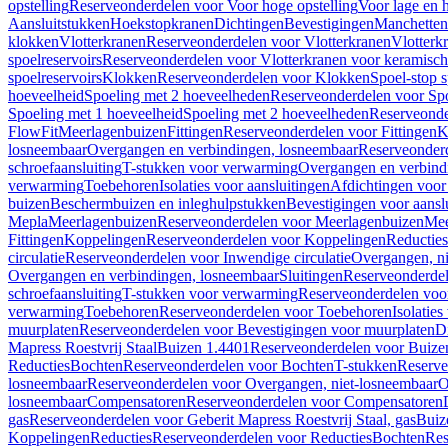
opstelling
Reserveonderdelen voor Voor hoge opstelling
Voor lage en h
Aansluitstukken
Hoekstopkranen
Dichtingen
Bevestigingen
Manchetten
klokken
Vlotterkranen
Reserveonderdelen voor Vlotterkranen
Vlotterk
spoelreservoirs
Reserveonderdelen voor Vlotterkranen voor keramische
spoelreservoirs
Klokken
Reserveonderdelen voor Klokken
Spoel-stop 
hoeveelheid
Spoeling met 2 hoeveelheden
Reserveonderdelen voor Sp
Spoeling met 1 hoeveelheid
Spoeling met 2 hoeveelheden
Reserveonde
FlowFit
Meerlagenbuizen
Fittingen
Reserveonderdelen voor Fittingen
K
losneembaar
Overgangen en verbindingen, losneembaar
Reserveonderd
schroefaansluiting
T-stukken voor verwarming
Overgangen en verbind
verwarming
Toebehoren
Isolaties voor aansluitingen
Afdichtingen voor 
buizen
Beschermbuizen en inleghulpstukken
Bevestigingen voor aansl
Mepla
Meerlagenbuizen
Reserveonderdelen voor Meerlagenbuizen
Mee
Fittingen
Koppelingen
Reserveonderdelen voor Koppelingen
Reducties
circulatie
Reserveonderdelen voor Inwendige circulatie
Overgangen, ni
Overgangen en verbindingen, losneembaar
Sluitingen
Reserveonderdel
schroefaansluiting
T-stukken voor verwarming
Reserveonderdelen voo
verwarming
Toebehoren
Reserveonderdelen voor Toebehoren
Isolatie
muurplaten
Reserveonderdelen voor Bevestigingen voor muurplaten
D
Mapress Roestvrij Staal
Buizen 1.4401
Reserveonderdelen voor Buize
Reducties
Bochten
Reserveonderdelen voor Bochten
T-stukken
Reserve
losneembaar
Reserveonderdelen voor Overgangen, niet-losneembaar
O
losneembaar
Compensatoren
Reserveonderdelen voor Compensatoren
gas
Reserveonderdelen voor Geberit Mapress Roestvrij Staal, gas
Buiz
Koppelingen
Reducties
Reserveonderdelen voor Reducties
Bochten
Res