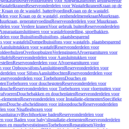
egelkasten
Reserveonderdelen voor Spiegelkasten
Met geïntegreerde
astafelkranen
Reserveonderdelen voor Wastafelkranen
Kraan op de
Kraan op de wastafel, batterijvoeding
Kraan op de wastafel,
elen voor Kraan op de wastafel, eenhendelmengkraan
Muurkraan,
uurkraan, generatorvoeding
Reserveonderdelen voor Muurkraan,
delen voor Verdere kranen
Voor gebruik buiten
Reserveonderdelen
Apparaataansluitingen voor wastafelopstelling, spoelbakken,
delen voor Buissifons
Buissifons, plaatsbesparend
s voor wastafels
Dompelbuissifons voor wastafels, plaatsbesparend
Aansluitstukken voor wastafel
Reserveonderdelen voor
oldeerhulzen
Overloopbuizen
Verlengingen
Afvoergarnituren voor
ltafels
Reserveonderdelen voor Aansluitstukken voor
stellen
Reserveonderdelen voor Afvoergarnituren voor
n voor Opbouwsifons
Aansluitingen
Reserveonderdelen voor
derdelen voor Sifons
Aansluitbochten
Reserveonderdelen voor
eserveonderdelen voor Toebehoren
Douches en
oten
Toebehoren voor douchegoten
Reserveonderdelen voor
 douche
Reserveonderdelen voor Toebehoren voor vloerputten voor
rafvoeren
Douchebakken en doucheplaten
Reserveonderdelen voor
ie-elementen
Reserveonderdelen voor Installatie-elementen
Specifieke
ngen
Douche-afscheidingen voor inloopdouche
Reserveonderdelen
len voor Nisaflegboxen voor
anitairacryl
Rechthoekige baden
Reserveonderdelen voor
en voor Baden voor baby's
Installatie-elementen
Reserveonderdelen
unen en muurbevestigingen
Toebehoren
Reparatiesets
Verder