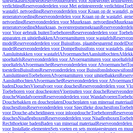
spiegelkasten
Spiegel
Reserveonderdelen voor Spiegel
Met geïntegreerd
verlichting
Reserveonderdelen voor Met geïntegreerde verlichting
Toeb
wastafel, netvoeding
Reserveonderdelen voor Kraan op de wastafel, n
generatorvoeding
Reserveonderdelen voor Kraan op de wastafel, gene
netvoeding
Reserveonderdelen voor Muurkraan, netvoeding
Muurkraan
generatorvoeding
Muurkraan, tweegreepsmengkraan
Reserveonderdel
voor Voor gebruik buiten
Toebehoren
Reserveonderdelen voor Toebeh
apparaten en uitgietbakken
Afvoergarnituren voor wastafels
Reserveond
model
Reserveonderdelen voor Buissifons, plaatsbesparend model
Dom
model
Reserveonderdelen voor Dompelbuissifons voor wastafels, pla
Aansluitstukken voor wastafel
Afvoermanchet
Aansluitbochten
Afdekk
spoeltafels
Reserveonderdelen voor Afvoergarnituren voor spoeltafels
spoeltafels
Afvoermanchet
Reserveonderdelen voor Afvoermanchet
To
toestellen
Buissifons
Reserveonderdelen voor Buissifons
Inbouwsifons
Aansluitingen
Toebehoren
Afvoergarnituren voor uitgietbakken
Reserv
Aansluitbochten
Afvoermanchet
Reserveonderdelen voor Afvoermanc
baden
Douches
Vloerafvoer voor douches
Reserveonderdelen voor Vlo
Toebehoren voor douchegoten
Vloerputten voor douche
Reserveonder
douche
Wandafvoeren
Reserveonderdelen voor Wandafvoeren
Toebeho
Douchebakken en doucheplaten
Doucheplaten van mineraal materiaal
douchesifons
Reserveonderdelen voor Specifieke douchesifons
Toebeh
voor Douche-afscheidingen voor inloopdouche
Toebehoren
Reserveon
douches
Nisaflegboxen
Reserveonderdelen voor Nisaflegboxen
Toebeh
Rechthoekige baden
Baden van mineraal materiaal
Reserveonderdelen 
voor Installatie-elementen
Sets voeten en sets montagesteunen en muu