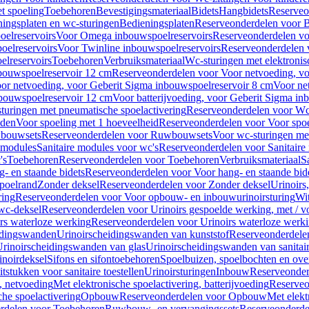
t spoeling
Toebehoren
Bevestigingsmateriaal
Bidets
Hangbidets
Reserveo
ingsplaten en wc-sturingen
Bedieningsplaten
Reserveonderdelen voor B
elreservoirs
Voor Omega inbouwspoelreservoirs
Reserveonderdelen vo
elreservoirs
Voor Twinline inbouwspoelreservoirs
Reserveonderdelen 
lreservoirs
Toebehoren
Verbruiksmateriaal
Wc-sturingen met elektronis
bouwspoelreservoir 12 cm
Reserveonderdelen voor Voor netvoeding, vo
or netvoeding, voor Geberit Sigma inbouwspoelreservoir 8 cm
Voor ne
bouwspoelreservoir 12 cm
Voor batterijvoeding, voor Geberit Sigma in
turingen met pneumatische spoelactivering
Reserveonderdelen voor Wc-
eden
Voor spoeling met 1 hoeveelheid
Reserveonderdelen voor Voor spoe
bouwsets
Reserveonderdelen voor Ruwbouwsets
Voor wc-sturingen met
e modules
Sanitaire modules voor wc's
Reserveonderdelen voor Sanitaire
's
Toebehoren
Reserveonderdelen voor Toebehoren
Verbruiksmateriaal
S
- en staande bidets
Reserveonderdelen voor Voor hang- en staande bid
spoelrand
Zonder deksel
Reserveonderdelen voor Zonder deksel
Urinoirs
ring
Reserveonderdelen voor Voor opbouw- en inbouwurinoirsturing
Wit
 wc-deksel
Reserveonderdelen voor Urinoirs gespoelde werking, met / v
rs waterloze werking
Reserveonderdelen voor Urinoirs waterloze werk
idingswanden
Urinoirscheidingswanden van kunststof
Reserveonderdele
rinoirscheidingswanden van glas
Urinoirscheidingswanden van sanitai
inoirdeksel
Sifons en sifontoebehoren
Spoelbuizen, spoelbochten en ov
tstukken voor sanitaire toestellen
Urinoirsturingen
Inbouw
Reserveonder
, netvoeding
Met elektronische spoelactivering, batterijvoeding
Reserveo
he spoelactivering
Opbouw
Reserveonderdelen voor Opbouw
Met elekt
rdelen voor Toebehoren
Ruwbouw- en vervangingssets
Reserveonderde