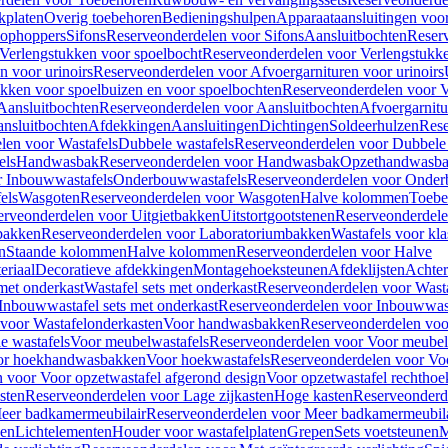
kplaten
Overig toebehoren
Bedieningshulpen
Apparaataansluitingen voor 
lophoppers
Sifons
Reserveonderdelen voor Sifons
Aansluitbochten
Reser
Verlengstukken voor spoelbocht
Reserveonderdelen voor Verlengstukke
n voor urinoirs
Reserveonderdelen voor Afvoergarnituren voor urinoirs
ukken voor spoelbuizen en voor spoelbochten
Reserveonderdelen voor V
Aansluitbochten
Reserveonderdelen voor Aansluitbochten
Afvoergarnitu
nsluitbochten
Afdekkingen
Aansluitingen
Dichtingen
Soldeerhulzen
Rese
len voor Wastafels
Dubbele wastafels
Reserveonderdelen voor Dubbele 
els
Handwasbak
Reserveonderdelen voor Handwasbak
Opzethandwasb
r Inbouwwastafels
Onderbouwwastafels
Reserveonderdelen voor Onder
els
Wasgoten
Reserveonderdelen voor Wasgoten
Halve kolommen
Toebe
erveonderdelen voor Uitgietbakken
Uitstortgootstenen
Reserveonderdele
bakken
Reserveonderdelen voor Laboratoriumbakken
Wastafels voor kla
n
Staande kolommen
Halve kolommen
Reserveonderdelen voor Halve
eriaal
Decoratieve afdekkingen
Montagehoeksteunen
Afdeklijsten
Achte
met onderkast
Wastafel sets met onderkast
Reserveonderdelen voor Wasta
Inbouwwastafel sets met onderkast
Reserveonderdelen voor Inbouwwast
voor Wastafelonderkasten
Voor handwasbakken
Reserveonderdelen vo
e wastafels
Voor meubelwastafels
Reserveonderdelen voor Voor meubel
oor hoekhandwasbakken
Voor hoekwastafels
Reserveonderdelen voor Vo
 voor Voor opzetwastafel afgerond design
Voor opzetwastafel rechthoe
sten
Reserveonderdelen voor Lage zijkasten
Hoge kasten
Reserveonderd
eer badkamermeubilair
Reserveonderdelen voor Meer badkamermeubila
ken
Lichtelementen
Houder voor wastafelplaten
Grepen
Sets voetsteunen
M