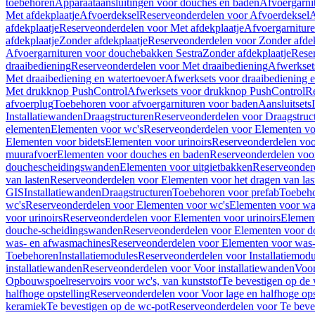
toebehoren
Apparaataansluitingen voor douches en baden
Afvoergarni
Met afdekplaatje
Afvoerdeksel
Reserveonderdelen voor Afvoerdeksel
A
afdekplaatje
Reserveonderdelen voor Met afdekplaatje
Afvoergarnitur
afdekplaatje
Zonder afdekplaatje
Reserveonderdelen voor Zonder afdek
Afvoergarnituren voor douchebakken Sestra
Zonder afdekplaatje
Reser
draaibediening
Reserveonderdelen voor Met draaibediening
Afwerkset
Met draaibediening en watertoevoer
Afwerksets voor draaibediening 
Met drukknop PushControl
Afwerksets voor drukknop PushControl
Re
afvoerplug
Toebehoren voor afvoergarnituren voor baden
Aansluitsets
Installatiewanden
Draagstructuren
Reserveonderdelen voor Draagstruc
elementen
Elementen voor wc's
Reserveonderdelen voor Elementen vo
Elementen voor bidets
Elementen voor urinoirs
Reserveonderdelen voo
muurafvoer
Elementen voor douches en baden
Reserveonderdelen voo
douchescheidingswanden
Elementen voor uitgietbakken
Reserveonderd
van lasten
Reserveonderdelen voor Elementen voor het dragen van las
GIS
Installatiewanden
Draagstructuren
Toebehoren voor prefab
Toebeho
wc's
Reserveonderdelen voor Elementen voor wc's
Elementen voor was
voor urinoirs
Reserveonderdelen voor Elementen voor urinoirs
Elemen
douche-scheidingswanden
Reserveonderdelen voor Elementen voor 
was- en afwasmachines
Reserveonderdelen voor Elementen voor was
Toebehoren
Installatiemodules
Reserveonderdelen voor Installatiemodu
installatiewanden
Reserveonderdelen voor Voor installatiewanden
Voor
Opbouwspoelreservoirs voor wc's, van kunststof
Te bevestigen op de
halfhoge opstelling
Reserveonderdelen voor Voor lage en halfhoge ops
keramiek
Te bevestigen op de wc-pot
Reserveonderdelen voor Te beve