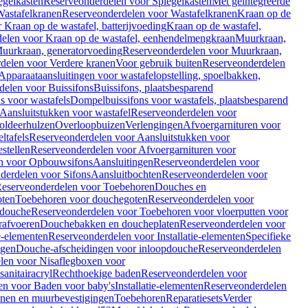
egelkasten
Reserveonderdelen voor Spiegelkasten
Met geïntegreerde
astafelkranen
Reserveonderdelen voor Wastafelkranen
Kraan op de
Kraan op de wastafel, batterijvoeding
Kraan op de wastafel,
elen voor Kraan op de wastafel, eenhendelmengkraan
Muurkraan,
uurkraan, generatorvoeding
Reserveonderdelen voor Muurkraan,
delen voor Verdere kranen
Voor gebruik buiten
Reserveonderdelen
Apparaataansluitingen voor wastafelopstelling, spoelbakken,
delen voor Buissifons
Buissifons, plaatsbesparend
s voor wastafels
Dompelbuissifons voor wastafels, plaatsbesparend
Aansluitstukken voor wastafel
Reserveonderdelen voor
oldeerhulzen
Overloopbuizen
Verlengingen
Afvoergarnituren voor
ltafels
Reserveonderdelen voor Aansluitstukken voor
stellen
Reserveonderdelen voor Afvoergarnituren voor
n voor Opbouwsifons
Aansluitingen
Reserveonderdelen voor
derdelen voor Sifons
Aansluitbochten
Reserveonderdelen voor
eserveonderdelen voor Toebehoren
Douches en
oten
Toebehoren voor douchegoten
Reserveonderdelen voor
 douche
Reserveonderdelen voor Toebehoren voor vloerputten voor
rafvoeren
Douchebakken en doucheplaten
Reserveonderdelen voor
ie-elementen
Reserveonderdelen voor Installatie-elementen
Specifieke
ngen
Douche-afscheidingen voor inloopdouche
Reserveonderdelen
len voor Nisaflegboxen voor
anitairacryl
Rechthoekige baden
Reserveonderdelen voor
en voor Baden voor baby's
Installatie-elementen
Reserveonderdelen
unen en muurbevestigingen
Toebehoren
Reparatiesets
Verder