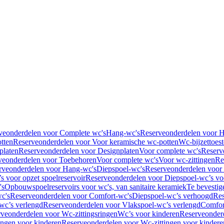
veonderdelen voor Complete wc's
Hang-wc's
Reserveonderdelen voor 
tten
Reserveonderdelen voor Voor keramische wc-potten
Wc-bijzettoest
platen
Reserveonderdelen voor Designplaten
Voor complete wc's
Reserv
veonderdelen voor Toebehoren
Voor complete wc's
Voor wc-zittingen
Re
rveonderdelen voor Hang-wc's
Diepspoel-wc's
Reserveonderdelen voor
s voor opzet spoelreservoir
Reserveonderdelen voor Diepspoel-wc’s voo
's
Opbouwspoelreservoirs voor wc's, van sanitaire keramiek
Te bevestig
c's
Reserveonderdelen voor Comfort-wc's
Diepspoel-wc’s verhoogd
Res
wc’s verlengd
Reserveonderdelen voor Vlakspoel-wc’s verlengd
Comfor
veonderdelen voor Wc-zittingsringen
Wc’s voor kinderen
Reserveonder
ingen voor kinderen
Reserveonderdelen voor Wc-zittingen voor kindere