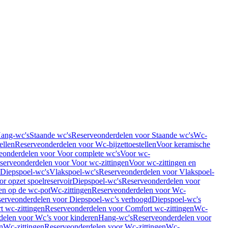
Hang-wc's
Staande wc's
Reserveonderdelen voor Staande wc's
Wc-
ellen
Reserveonderdelen voor Wc-bijzettoestellen
Voor keramische
eonderdelen voor Voor complete wc's
Voor wc-
serveonderdelen voor Voor wc-zittingen
Voor wc-zittingen en
 Diepspoel-wc's
Vlakspoel-wc's
Reserveonderdelen voor Vlakspoel-
r opzet spoelreservoir
Diepspoel-wc's
Reserveonderdelen voor
en op de wc-pot
Wc-zittingen
Reserveonderdelen voor Wc-
erveonderdelen voor Diepspoel-wc’s verhoogd
Diepspoel-wc's
t wc-zittingen
Reserveonderdelen voor Comfort wc-zittingen
Wc-
delen voor Wc’s voor kinderen
Hang-wc's
Reserveonderdelen voor
n
Wc-zittingen
Reserveonderdelen voor Wc-zittingen
Wc-