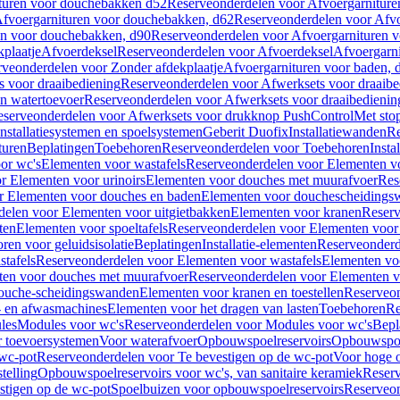
turen voor douchebakken d52
Reserveonderdelen voor Afvoergarnitur
fvoergarnituren voor douchebakken, d62
Reserveonderdelen voor Afvo
en voor douchebakken, d90
Reserveonderdelen voor Afvoergarnituren 
plaatje
Afvoerdeksel
Reserveonderdelen voor Afvoerdeksel
Afvoergarn
veonderdelen voor Zonder afdekplaatje
Afvoergarnituren voor baden, 
s voor draaibediening
Reserveonderdelen voor Afwerksets voor draaibe
en watertoevoer
Reserveonderdelen voor Afwerksets voor draaibedienin
serveonderdelen voor Afwerksets voor drukknop PushControl
Met sto
Installatiesystemen en spoelsystemen
Geberit Duofix
Installatiewanden
Re
turen
Beplatingen
Toebehoren
Reserveonderdelen voor Toebehoren
Insta
or wc's
Elementen voor wastafels
Reserveonderdelen voor Elementen vo
r Elementen voor urinoirs
Elementen voor douches met muurafvoer
Res
r Elementen voor douches en baden
Elementen voor douchescheidings
elen voor Elementen voor uitgietbakken
Elementen voor kranen
Reserv
ten
Elementen voor spoeltafels
Reserveonderdelen voor Elementen voor 
ren voor geluidsisolatie
Beplatingen
Installatie-elementen
Reserveonderde
tafels
Reserveonderdelen voor Elementen voor wastafels
Elementen voo
ten voor douches met muurafvoer
Reserveonderdelen voor Elementen v
douche-scheidingswanden
Elementen voor kranen en toestellen
Reserveon
- en afwasmachines
Elementen voor het dragen van lasten
Toebehoren
Re
les
Modules voor wc's
Reserveonderdelen voor Modules voor wc's
Bepl
 toevoersystemen
Voor waterafvoer
Opbouwspoelreservoirs
Opbouwspoel
 wc-pot
Reserveonderdelen voor Te bevestigen op de wc-pot
Voor hoge o
telling
Opbouwspoelreservoirs voor wc's, van sanitaire keramiek
Reserv
stigen op de wc-pot
Spoelbuizen voor opbouwspoelreservoirs
Reserveon