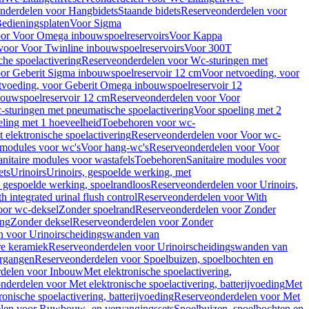
nderdelen voor Hangbidets
Staande bidets
Reserveonderdelen voor
edieningsplaten
Voor Sigma
or Voor Omega inbouwspoelreservoirs
Voor Kappa
voor Voor Twinline inbouwspoelreservoirs
Voor 300T
che spoelactivering
Reserveonderdelen voor Wc-sturingen met
or Geberit Sigma inbouwspoelreservoir 12 cm
Voor netvoeding, voor
tvoeding, voor Geberit Omega inbouwspoelreservoir 12
bouwspoelreservoir 12 cm
Reserveonderdelen voor Voor
sturingen met pneumatische spoelactivering
Voor spoeling met 2
ling met 1 hoeveelheid
Toebehoren voor wc-
 elektronische spoelactivering
Reserveonderdelen voor Voor wc-
 modules voor wc's
Voor hang-wc's
Reserveonderdelen voor Voor
anitaire modules voor wastafels
Toebehoren
Sanitaire modules voor
ets
Urinoirs
Urinoirs, gespoelde werking, met
, gespoelde werking, spoelrandloos
Reserveonderdelen voor Urinoirs,
h integrated urinal flush control
Reserveonderdelen voor With
oor wc-deksel
Zonder spoelrand
Reserveonderdelen voor Zonder
ing
Zonder deksel
Reserveonderdelen voor Zonder
n voor Urinoirscheidingswanden van
re keramiek
Reserveonderdelen voor Urinoirscheidingswanden van
ergangen
Reserveonderdelen voor Spoelbuizen, spoelbochten en
delen voor Inbouw
Met elektronische spoelactivering,
nderdelen voor Met elektronische spoelactivering, batterijvoeding
Met
ronische spoelactivering, batterijvoeding
Reserveonderdelen voor Met
len voor Ruwbouw- en vervangingssets
Spoelbuizen, spoelbochten en