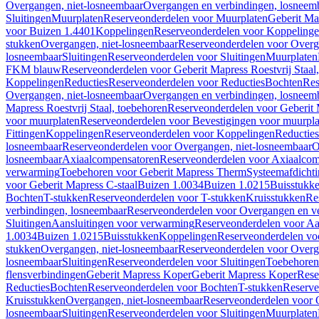
Overgangen, niet-losneembaar
Overgangen en verbindingen, losneem
Sluitingen
Muurplaten
Reserveonderdelen voor Muurplaten
Geberit Map
voor Buizen 1.4401
Koppelingen
Reserveonderdelen voor Koppeling
stukken
Overgangen, niet-losneembaar
Reserveonderdelen voor Overg
losneembaar
Sluitingen
Reserveonderdelen voor Sluitingen
Muurplaten
FKM blauw
Reserveonderdelen voor Geberit Mapress Roestvrij Sta
Koppelingen
Reducties
Reserveonderdelen voor Reducties
Bochten
Res
Overgangen, niet-losneembaar
Overgangen en verbindingen, losneem
Mapress Roestvrij Staal, toebehoren
Reserveonderdelen voor Geberit M
voor muurplaten
Reserveonderdelen voor Bevestigingen voor muurpla
Fittingen
Koppelingen
Reserveonderdelen voor Koppelingen
Reducties
losneembaar
Reserveonderdelen voor Overgangen, niet-losneembaar
O
losneembaar
Axiaalcompensatoren
Reserveonderdelen voor Axiaalcom
verwarming
Toebehoren voor Geberit Mapress Therm
Systeemafdicht
voor Geberit Mapress C-staal
Buizen 1.0034
Buizen 1.0215
Buisstukk
Bochten
T-stukken
Reserveonderdelen voor T-stukken
Kruisstukken
Re
verbindingen, losneembaar
Reserveonderdelen voor Overgangen en ve
Sluitingen
Aansluitingen voor verwarming
Reserveonderdelen voor Aa
1.0034
Buizen 1.0215
Buisstukken
Koppelingen
Reserveonderdelen vo
stukken
Overgangen, niet-losneembaar
Reserveonderdelen voor Overg
losneembaar
Sluitingen
Reserveonderdelen voor Sluitingen
Toebehoren 
flensverbindingen
Geberit Mapress Koper
Geberit Mapress Koper
Rese
Reducties
Bochten
Reserveonderdelen voor Bochten
T-stukken
Reserve
Kruisstukken
Overgangen, niet-losneembaar
Reserveonderdelen voor 
losneembaar
Sluitingen
Reserveonderdelen voor Sluitingen
Muurplaten