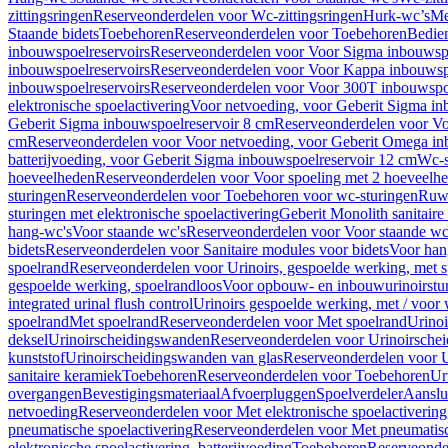
zittingsringen
Reserveonderdelen voor Wc-zittingsringen
Hurk-wc’s
Me
Staande bidets
Toebehoren
Reserveonderdelen voor Toebehoren
Bedien
inbouwspoelreservoirs
Reserveonderdelen voor Voor Sigma inbouwspo
inbouwspoelreservoirs
Reserveonderdelen voor Voor Kappa inbouwspo
inbouwspoelreservoirs
Reserveonderdelen voor Voor 300T inbouwspoe
elektronische spoelactivering
Voor netvoeding, voor Geberit Sigma in
Geberit Sigma inbouwspoelreservoir 8 cm
Reserveonderdelen voor Vo
cm
Reserveonderdelen voor Voor netvoeding, voor Geberit Omega in
batterijvoeding, voor Geberit Sigma inbouwspoelreservoir 12 cm
Wc-s
hoeveelheden
Reserveonderdelen voor Voor spoeling met 2 hoeveelh
sturingen
Reserveonderdelen voor Toebehoren voor wc-sturingen
Ruw
sturingen met elektronische spoelactivering
Geberit Monolith sanitair
hang-wc's
Voor staande wc's
Reserveonderdelen voor Voor staande wc
bidets
Reserveonderdelen voor Sanitaire modules voor bidets
Voor hang
spoelrand
Reserveonderdelen voor Urinoirs, gespoelde werking, met 
gespoelde werking, spoelrandloos
Voor opbouw- en inbouwurinoirstu
integrated urinal flush control
Urinoirs gespoelde werking, met / voor
spoelrand
Met spoelrand
Reserveonderdelen voor Met spoelrand
Urinoi
deksel
Urinoirscheidingswanden
Reserveonderdelen voor Urinoirsche
kunststof
Urinoirscheidingswanden van glas
Reserveonderdelen voor U
sanitaire keramiek
Toebehoren
Reserveonderdelen voor Toebehoren
Ur
overgangen
Bevestigingsmateriaal
Afvoerpluggen
Spoelverdeler
Aanslui
netvoeding
Reserveonderdelen voor Met elektronische spoelactivering
pneumatische spoelactivering
Reserveonderdelen voor Met pneumatisc
elektronische spoelactivering, batterijvoeding
Toebehoren
Reserveonde