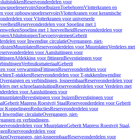
sluitstukken
Reserveonderdelen voor
uwspoelreservoirs
Spoelbuizen
Toebehoren
Vlotterkranen en
en voor opbouwspoelreservoirs
Vlotterkranen voor keramische
onderdelen voor Vlotterkranen voor universeele
eveelheid
Reserveonderdelen voor Spoeling met 1
nenwerken
Spoeling met 1 hoeveelheid
Reserveonderdelen voor
ngen
Afsluitstoppen
Toevoersystemen
Geberit
erdelen voor Inwendige circulatie
Overgangen, niet-
wdozen
Muurplaten
Reserveonderdelen voor Muurplaten
Verdelers met
eserveonderdelen voor Aansluitingen voor
ittingen
Afdekking voor fittingen
Bevestigingen voor
erbindingen
Verbruiksmateriaal
Geberit
zen voor verwarming
Fittingen
Reserveonderdelen voor
ochten
T-stukken
Reserveonderdelen voor T-stukken
Inwendige
Overgangen en verbindingen, losneembaar
Reserveonderdelen voor
elers met schroefaansluiting
Reserveonderdelen voor Verdelers met
derdelen voor Aansluitingen voor
 muurplaten
Bevestigingen voor buizen
Bevestigingen voor
aal
Geberit Mapress Roestvrij Staal
Reserveonderdelen voor Geberit
or Koppelingen
Reducties
Reserveonderdelen voor
 Inwendige circulatie
Overgangen, niet-
gangen en verbindingen,
serveonderdelen voor Muurplaten
Geberit Mapress Roestvrij Staal,
ngen
Reserveonderdelen voor
kken
Overgangen, niet-losneembaar
Reserveonderdelen voor