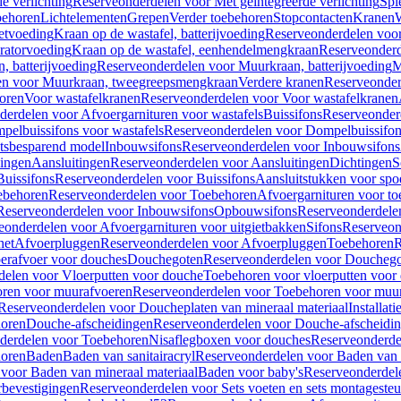
e verlichting
Reserveonderdelen voor Met geïntegreerde verlichting
Spi
ehoren
Lichtelementen
Grepen
Verder toebehoren
Stopcontacten
Kranen
W
etvoeding
Kraan op de wastafel, batterijvoeding
Reserveonderdelen voor 
ratorvoeding
Kraan op de wastafel, eenhendelmengkraan
Reserveonderd
, batterijvoeding
Reserveonderdelen voor Muurkraan, batterijvoeding
M
en voor Muurkraan, tweegreepsmengkraan
Verdere kranen
Reserveonder
oren
Voor wastafelkranen
Reserveonderdelen voor Voor wastafelkranen
erdelen voor Afvoergarnituren voor wastafels
Buissifons
Reserveonder
pelbuissifons voor wastafels
Reserveonderdelen voor Dompelbuissifon
atsbesparend model
Inbouwsifons
Reserveonderdelen voor Inbouwsifons
ingen
Aansluitingen
Reserveonderdelen voor Aansluitingen
Dichtingen
S
Buissifons
Reserveonderdelen voor Buissifons
Aansluitstukken voor spoe
ebehoren
Reserveonderdelen voor Toebehoren
Afvoergarnituren voor toe
Reserveonderdelen voor Inbouwsifons
Opbouwsifons
Reserveonderdele
eonderdelen voor Afvoergarnituren voor uitgietbakken
Sifons
Reserveon
het
Afvoerpluggen
Reserveonderdelen voor Afvoerpluggen
Toebehoren
R
erafvoer voor douches
Douchegoten
Reserveonderdelen voor Doucheg
delen voor Vloerputten voor douche
Toebehoren voor vloerputten voor
ren voor muurafvoeren
Reserveonderdelen voor Toebehoren voor muu
Reserveonderdelen voor Doucheplaten van mineraal materiaal
Installat
oren
Douche-afscheidingen
Reserveonderdelen voor Douche-afscheidi
derdelen voor Toebehoren
Nisaflegboxen voor douches
Reserveonderde
oren
Baden
Baden van sanitairacryl
Reserveonderdelen voor Baden van s
voor Baden van mineraal materiaal
Baden voor baby's
Reserveonderdel
rbevestigingen
Reserveonderdelen voor Sets voeten en sets montageste