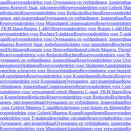
baar
Reserveonderdelen voor Overgangen en verbindingen, losneembaa
ress Roestvrij Staal, siliconenvrij
Reserveonderdelen voor Geberit Mapre
en
Reducties
Reserveonderdelen voor Reducties
Bochten
Reserveonderde
angen, niet-losneembaar
Overgangen en verbindingen, losneembaar
Res
Reserveonderdelen voor Muurplaten
Compensatoren
Reserveonderdele
al, FKM blauw
Buizen 1.4401
Reserveonderdelen voor Buizen 1.4401
Bui
erveonderdelen voor Bochten
T-stukken
Reserveonderdelen voor T-stu
baar
Reserveonderdelen voor Overgangen en verbindingen, losneembaa
apress Roestvrij Staal, toebehoren
Isolaties voor muurplaten
Beschermin
ten
Dichtingen
Boutsets voor flensverbindingen
Geberit Mapress Therm
Reserveonderdelen voor Reducties
Bochten
Reserveonderdelen voor B
vergangen en verbindingen, losneembaar
Reserveonderdelen voor Over
pensatoren
Sluitingen
Reserveonderdelen voor Sluitingen
Aansluitstukk
ingen
Sets schroeven voor flensverbindingen
Bevestigingen voor buizen
en
Koppelingen
Reserveonderdelen voor Koppelingen
Reducties
Reserveo
serveonderdelen voor Kruisstukken
Overgangen, niet-losneembaar
Rese
rbindingen, losneembaar
Compensatoren
Reserveonderdelen voor Com
nsluitingen voor verwarming
Geberit Mapress C-staal, FKM blauw
Res
or Koppelingen
Reducties
Reserveonderdelen voor Reducties
Bochten
Re
angen, niet-losneembaar
Overgangen en verbindingen, losneembaar
Res
voor Geberit Mapress C-staal
Bescherming voor buizen en fittingen
Bev
rveonderdelen voor Geberit Mapress Koper
Koppelingen
Reserveonder
onderdelen voor T-stukken
Inwendige circulatie
Reserveonderdelen voor
Overgangen, niet-losneembaar
Overgangen en verbindingen, losneemba
Reserveonderdelen voor Muurplaten
Aansluitingen voor verwarming
Re