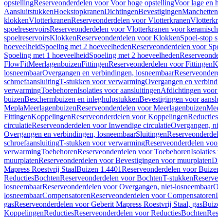
opstelling
Reserveonderdelen voor Voor hoge opstelling
Voor lage en h
Aansluitstukken
Hoekstopkranen
Dichtingen
Bevestigingen
Manchetten
klokken
Vlotterkranen
Reserveonderdelen voor Vlotterkranen
Vlotterk
spoelreservoirs
Reserveonderdelen voor Vlotterkranen voor keramische
spoelreservoirs
Klokken
Reserveonderdelen voor Klokken
Spoel-stop 
hoeveelheid
Spoeling met 2 hoeveelheden
Reserveonderdelen voor Sp
Spoeling met 1 hoeveelheid
Spoeling met 2 hoeveelheden
Reserveonde
FlowFit
Meerlagenbuizen
Fittingen
Reserveonderdelen voor Fittingen
K
losneembaar
Overgangen en verbindingen, losneembaar
Reserveonderd
schroefaansluiting
T-stukken voor verwarming
Overgangen en verbind
verwarming
Toebehoren
Isolaties voor aansluitingen
Afdichtingen voor 
buizen
Beschermbuizen en inleghulpstukken
Bevestigingen voor aansl
Mepla
Meerlagenbuizen
Reserveonderdelen voor Meerlagenbuizen
Mee
Fittingen
Koppelingen
Reserveonderdelen voor Koppelingen
Reducties
circulatie
Reserveonderdelen voor Inwendige circulatie
Overgangen, ni
Overgangen en verbindingen, losneembaar
Sluitingen
Reserveonderdel
schroefaansluiting
T-stukken voor verwarming
Reserveonderdelen voo
verwarming
Toebehoren
Reserveonderdelen voor Toebehoren
Isolatie
muurplaten
Reserveonderdelen voor Bevestigingen voor muurplaten
D
Mapress Roestvrij Staal
Buizen 1.4401
Reserveonderdelen voor Buize
Reducties
Bochten
Reserveonderdelen voor Bochten
T-stukken
Reserve
losneembaar
Reserveonderdelen voor Overgangen, niet-losneembaar
O
losneembaar
Compensatoren
Reserveonderdelen voor Compensatoren
gas
Reserveonderdelen voor Geberit Mapress Roestvrij Staal, gas
Buiz
Koppelingen
Reducties
Reserveonderdelen voor Reducties
Bochten
Res