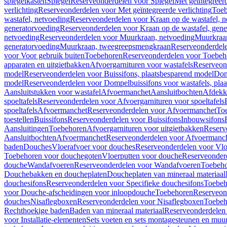
spiegelkasten
Spiegel
Reserveonderdelen voor Spiegel
Met geïntegreerd
verlichting
Reserveonderdelen voor Met geïntegreerde verlichting
Toeb
wastafel, netvoeding
Reserveonderdelen voor Kraan op de wastafel, n
generatorvoeding
Reserveonderdelen voor Kraan op de wastafel, gene
netvoeding
Reserveonderdelen voor Muurkraan, netvoeding
Muurkraan
generatorvoeding
Muurkraan, tweegreepsmengkraan
Reserveonderdel
voor Voor gebruik buiten
Toebehoren
Reserveonderdelen voor Toebeh
apparaten en uitgietbakken
Afvoergarnituren voor wastafels
Reserveond
model
Reserveonderdelen voor Buissifons, plaatsbesparend model
Dom
model
Reserveonderdelen voor Dompelbuissifons voor wastafels, pla
Aansluitstukken voor wastafel
Afvoermanchet
Aansluitbochten
Afdekk
spoeltafels
Reserveonderdelen voor Afvoergarnituren voor spoeltafels
spoeltafels
Afvoermanchet
Reserveonderdelen voor Afvoermanchet
To
toestellen
Buissifons
Reserveonderdelen voor Buissifons
Inbouwsifons
Aansluitingen
Toebehoren
Afvoergarnituren voor uitgietbakken
Reserv
Aansluitbochten
Afvoermanchet
Reserveonderdelen voor Afvoermanc
baden
Douches
Vloerafvoer voor douches
Reserveonderdelen voor Vlo
Toebehoren voor douchegoten
Vloerputten voor douche
Reserveonder
douche
Wandafvoeren
Reserveonderdelen voor Wandafvoeren
Toebeho
Douchebakken en doucheplaten
Doucheplaten van mineraal materiaal
douchesifons
Reserveonderdelen voor Specifieke douchesifons
Toebeh
voor Douche-afscheidingen voor inloopdouche
Toebehoren
Reserveon
douches
Nisaflegboxen
Reserveonderdelen voor Nisaflegboxen
Toebeh
Rechthoekige baden
Baden van mineraal materiaal
Reserveonderdelen 
voor Installatie-elementen
Sets voeten en sets montagesteunen en muu