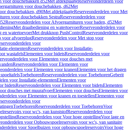
en voor douchebakken d52
Met afdekplaatje
Reserveonderdelen voor
ergarnituren voor douchebakken, d62
Met
voor douchebakken, d90
Met afdekplaatje
Reserveonderdelen voor Met
ituren voor douchebakken Sestra
Reserveonderdelen voor
d52
Reserveonderdelen voor Afvoergarnituren voor baden, d52
Met
diening
Met draaibediening en watertoevoer
Reserveonderdelen voor
g en watertoevoer
Met drukknop PushControl
Reserveonderdelen voor
p voor afvoerplug
Reserveonderdelen voor Met stop voor
serveonderdelen voor
llatie-elementen
Reserveonderdelen voor Installatie-
or wastafels
Elementen voor bidets
Reserveonderdelen voor
erveonderdelen voor Elementen voor douches met
wanden
Reserveonderdelen voor Elementen voor
eonderdelen voor Elementen voor kranen
Elementen voor het dragen
spoeltafels
Toebehoren
Reserveonderdelen voor Toebehoren
Geberit
len voor Installatie-elementen
Elementen voor
r bidets
Reserveonderdelen voor Elementen voor bidets
Elementen
oor douches met muurafvoer
Elementen voor douches
Elementen voor
derdelen voor Elementen voor kranen en toestellen
Elementen voor
serveonderdelen voor
atingen
Toebehoren
Reserveonderdelen voor Toebehoren
Voor
reservoirs voor wc's, van kunststof
Reserveonderdelen voor
pstelling
Reserveonderdelen voor Voor hoge opstelling
Voor lage en
eonderdelen voor Opbouwspoelreservoirs voor wc's, van sanitaire
derdelen voor Spoelbuizen voor opbouwspoelreservoirs
Voor hoge