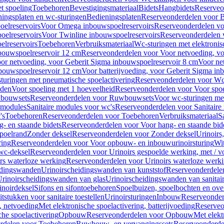
t spoeling
Toebehoren
Bevestigingsmateriaal
Bidets
Hangbidets
Reserveo
ingsplaten en wc-sturingen
Bedieningsplaten
Reserveonderdelen voor B
elreservoirs
Voor Omega inbouwspoelreservoirs
Reserveonderdelen vo
elreservoirs
Voor Twinline inbouwspoelreservoirs
Reserveonderdelen 
lreservoirs
Toebehoren
Verbruiksmateriaal
Wc-sturingen met elektronis
bouwspoelreservoir 12 cm
Reserveonderdelen voor Voor netvoeding, vo
or netvoeding, voor Geberit Sigma inbouwspoelreservoir 8 cm
Voor ne
bouwspoelreservoir 12 cm
Voor batterijvoeding, voor Geberit Sigma in
turingen met pneumatische spoelactivering
Reserveonderdelen voor Wc-
eden
Voor spoeling met 1 hoeveelheid
Reserveonderdelen voor Voor spoe
bouwsets
Reserveonderdelen voor Ruwbouwsets
Voor wc-sturingen met
e modules
Sanitaire modules voor wc's
Reserveonderdelen voor Sanitaire
's
Toebehoren
Reserveonderdelen voor Toebehoren
Verbruiksmateriaal
S
- en staande bidets
Reserveonderdelen voor Voor hang- en staande bid
spoelrand
Zonder deksel
Reserveonderdelen voor Zonder deksel
Urinoirs
ring
Reserveonderdelen voor Voor opbouw- en inbouwurinoirsturing
Wit
 wc-deksel
Reserveonderdelen voor Urinoirs gespoelde werking, met / v
rs waterloze werking
Reserveonderdelen voor Urinoirs waterloze werk
idingswanden
Urinoirscheidingswanden van kunststof
Reserveonderdele
rinoirscheidingswanden van glas
Urinoirscheidingswanden van sanitai
inoirdeksel
Sifons en sifontoebehoren
Spoelbuizen, spoelbochten en ov
tstukken voor sanitaire toestellen
Urinoirsturingen
Inbouw
Reserveonder
, netvoeding
Met elektronische spoelactivering, batterijvoeding
Reserveo
he spoelactivering
Opbouw
Reserveonderdelen voor Opbouw
Met elekt
rdelen voor Toebehoren
Ruwbouw- en vervangingssets
Reserveonderde