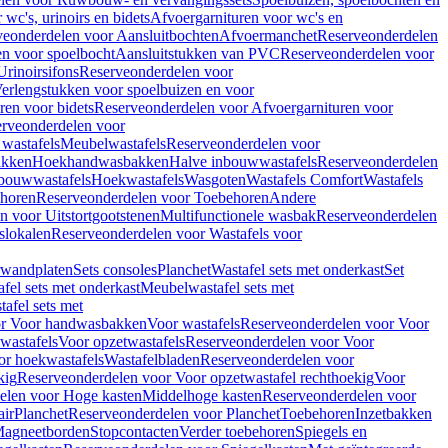
wc's, urinoirs en bidets
Afvoergarnituren voor wc's en
veonderdelen voor Aansluitbochten
Afvoermanchet
Reserveonderdelen
n voor spoelbocht
Aansluitstukken van PVC
Reserveonderdelen voor
Urinoirsifons
Reserveonderdelen voor
erlengstukken voor spoelbuizen en voor
ren voor bidets
Reserveonderdelen voor Afvoergarnituren voor
rveonderdelen voor
wastafels
Meubelwastafels
Reserveonderdelen voor
akken
Hoekhandwasbakken
Halve inbouwwastafels
Reserveonderdelen
bouwwastafels
Hoekwastafels
Wasgoten
Wastafels Comfort
Wastafels
horen
Reserveonderdelen voor Toebehoren
Andere
n voor Uitstortgootstenen
Multifunctionele wasbak
Reserveonderdelen
slokalen
Reserveonderdelen voor Wastafels voor
rwandplaten
Sets consoles
Planchet
Wastafel sets met onderkast
Set
fel sets met onderkast
Meubelwastafel sets met
afel sets met
or Voor handwasbakken
Voor wastafels
Reserveonderdelen voor Voor
wastafels
Voor opzetwastafels
Reserveonderdelen voor Voor
or hoekwastafels
Wastafelbladen
Reserveonderdelen voor
kig
Reserveonderdelen voor Voor opzetwastafel rechthoekig
Voor
elen voor Hoge kasten
Middelhoge kasten
Reserveonderdelen voor
ir
Planchet
Reserveonderdelen voor Planchet
Toebehoren
Inzetbakken
agneetborden
Stopcontacten
Verder toebehoren
Spiegels en