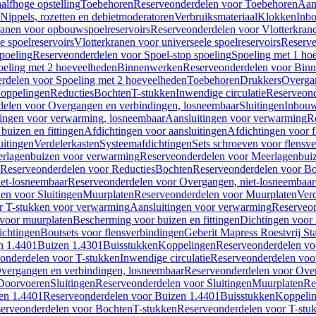
alfhoge opstelling
Toebehoren
Reserveonderdelen voor Toebehoren
Aan
Nippels, rozetten en debietmoderatoren
Verbruiksmateriaal
Klokken
Inbo
ranen voor opbouwspoelreservoirs
Reserveonderdelen voor Vlotterkran
 spoelreservoirs
Vlotterkranen voor universeele spoelreservoirs
Reserve
spoeling
Reserveonderdelen voor Spoel-stop spoeling
Spoeling met 1 ho
oeling met 2 hoeveelheden
Binnenwerken
Reserveonderdelen voor Bin
rdelen voor Spoeling met 2 hoeveelheden
Toebehoren
Drukkers
Overga
oppelingen
Reducties
Bochten
T-stukken
Inwendige circulatie
Reserveond
elen voor Overgangen en verbindingen, losneembaar
Sluitingen
Inbou
ingen voor verwarming, losneembaar
Aansluitingen voor verwarming
R
buizen en fittingen
Afdichtingen voor aansluitingen
Afdichtingen voor f
uitingen
Verdelerkasten
Systeemafdichtingen
Sets schroeven voor flensv
rlagenbuizen voor verwarming
Reserveonderdelen voor Meerlagenbui
Reserveonderdelen voor Reducties
Bochten
Reserveonderdelen voor B
et-losneembaar
Reserveonderdelen voor Overgangen, niet-losneembaar
en voor Sluitingen
Muurplaten
Reserveonderdelen voor Muurplaten
Verd
r T-stukken voor verwarming
Aansluitingen voor verwarming
Reserveon
s voor muurplaten
Bescherming voor buizen en fittingen
Dichtingen voor
ichtingen
Boutsets voor flensverbindingen
Geberit Mapress Roestvrij St
n 1.4401
Buizen 1.4301
Buisstukken
Koppelingen
Reserveonderdelen vo
onderdelen voor T-stukken
Inwendige circulatie
Reserveonderdelen voor
vergangen en verbindingen, losneembaar
Reserveonderdelen voor Over
Doorvoeren
Sluitingen
Reserveonderdelen voor Sluitingen
Muurplaten
Re
en 1.4401
Reserveonderdelen voor Buizen 1.4401
Buisstukken
Koppeli
erveonderdelen voor Bochten
T-stukken
Reserveonderdelen voor T-stu