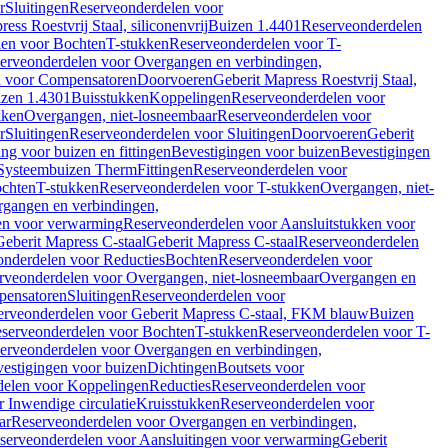
r
Sluitingen
Reserveonderdelen voor
ss Roestvrij Staal, siliconenvrij
Buizen 1.4401
Reserveonderdelen
len voor Bochten
T-stukken
Reserveonderdelen voor T-
erveonderdelen voor Overgangen en verbindingen,
n voor Compensatoren
Doorvoeren
Geberit Mapress Roestvrij Staal,
zen 1.4301
Buisstukken
Koppelingen
Reserveonderdelen voor
kken
Overgangen, niet-losneembaar
Reserveonderdelen voor
r
Sluitingen
Reserveonderdelen voor Sluitingen
Doorvoeren
Geberit
g voor buizen en fittingen
Bevestigingen voor buizen
Bevestigingen
Systeembuizen Therm
Fittingen
Reserveonderdelen voor
ochten
T-stukken
Reserveonderdelen voor T-stukken
Overgangen, niet-
gangen en verbindingen,
en voor verwarming
Reserveonderdelen voor Aansluitstukken voor
Geberit Mapress C-staal
Geberit Mapress C-staal
Reserveonderdelen
nderdelen voor Reducties
Bochten
Reserveonderdelen voor
rveonderdelen voor Overgangen, niet-losneembaar
Overgangen en
pensatoren
Sluitingen
Reserveonderdelen voor
erveonderdelen voor Geberit Mapress C-staal, FKM blauw
Buizen
serveonderdelen voor Bochten
T-stukken
Reserveonderdelen voor T-
erveonderdelen voor Overgangen en verbindingen,
estigingen voor buizen
Dichtingen
Boutsets voor
delen voor Koppelingen
Reducties
Reserveonderdelen voor
 Inwendige circulatie
Kruisstukken
Reserveonderdelen voor
ar
Reserveonderdelen voor Overgangen en verbindingen,
serveonderdelen voor Aansluitingen voor verwarming
Geberit