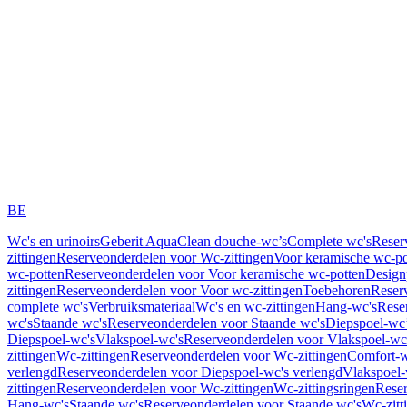
BE
Wc's en urinoirs
Geberit AquaClean douche-wc’s
Complete wc's
Reser
zittingen
Reserveonderdelen voor Wc-zittingen
Voor keramische wc-po
wc-potten
Reserveonderdelen voor Voor keramische wc-potten
Design
zittingen
Reserveonderdelen voor Voor wc-zittingen
Toebehoren
Reser
complete wc's
Verbruiksmateriaal
Wc's en wc-zittingen
Hang-wc's
Rese
wc's
Staande wc's
Reserveonderdelen voor Staande wc's
Diepspoel-wc’
Diepspoel-wc's
Vlakspoel-wc's
Reserveonderdelen voor Vlakspoel-wc
zittingen
Wc-zittingen
Reserveonderdelen voor Wc-zittingen
Comfort-w
verlengd
Reserveonderdelen voor Diepspoel-wc's verlengd
Vlakspoel-
zittingen
Reserveonderdelen voor Wc-zittingen
Wc-zittingsringen
Reser
Hang-wc's
Staande wc's
Reserveonderdelen voor Staande wc's
Wc-zitt