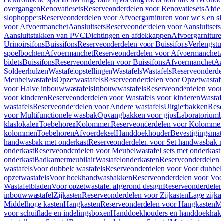
overgangen
Renovatiesets
Reserveonderdelen voor Renovatiesets
Afde
slophoppers
Reserveonderdelen voor Afvoergarnituren voor wc's en s
voor Afvoermanchet
Aansluitsets
Reserveonderdelen voor Aansluitsets
Aansluitstukken van PVC
Dichtingen en afdekkappen
Afvoergarniture
Urinoirsifons
Buissifons
Reserveonderdelen voor Buissifons
Verlengst
spoelbochten
Afvoermanchet
Reserveonderdelen voor Afvoermanchet
bidets
Buissifons
Reserveonderdelen voor Buissifons
Afvoermanchet
Aa
Soldeerhulzen
Wastafelopstellingen
Wastafels
Wastafels
Reserveonderde
Meubelwastafels
Opzetwastafels
Reserveonderdelen voor Opzetwastaf
voor Halve inbouwwastafels
Inbouwwastafels
Reserveonderdelen voo
voor kinderen
Reserveonderdelen voor Wastafels voor kinderen
Wastaf
wastafels
Reserveonderdelen voor Andere wastafels
Uitgietbakken
Res
voor Multifunctionele wasbak
Opvangbakken voor gips
Laboratorium
klaslokalen
Toebehoren
Kolommen
Reserveonderdelen voor Kolomme
kolommen
Toebehoren
Afvoerdeksel
Handdoekhouder
Bevestigingsmat
handwasbak met onderkast
Reserveonderdelen voor Set handwasbak 
onderkast
Reserveonderdelen voor Meubelwastafel sets met onderkast
onderkast
Badkamermeubilair
Wastafelonderkasten
Reserveonderdelen 
wastafels
Voor dubbele wastafels
Reserveonderdelen voor Voor dubbel
opzetwastafels
Voor hoekhandwasbakken
Reserveonderdelen voor V
Wastafelbladen
Voor opzetwastafel afgerond design
Reserveonderdelen
inbouwwastafel
Zijkasten
Reserveonderdelen voor Zijkasten
Lage zijka
Middelhoge kasten
Hangkasten
Reserveonderdelen voor Hangkasten
M
voor schuiflade en indelingsboxen
Handdoekhouders en handdoekha