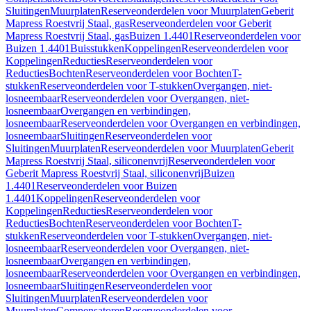
Sluitingen
Muurplaten
Reserveonderdelen voor Muurplaten
Geberit
Mapress Roestvrij Staal, gas
Reserveonderdelen voor Geberit
Mapress Roestvrij Staal, gas
Buizen 1.4401
Reserveonderdelen voor
Buizen 1.4401
Buisstukken
Koppelingen
Reserveonderdelen voor
Koppelingen
Reducties
Reserveonderdelen voor
Reducties
Bochten
Reserveonderdelen voor Bochten
T-
stukken
Reserveonderdelen voor T-stukken
Overgangen, niet-
losneembaar
Reserveonderdelen voor Overgangen, niet-
losneembaar
Overgangen en verbindingen,
losneembaar
Reserveonderdelen voor Overgangen en verbindingen,
losneembaar
Sluitingen
Reserveonderdelen voor
Sluitingen
Muurplaten
Reserveonderdelen voor Muurplaten
Geberit
Mapress Roestvrij Staal, siliconenvrij
Reserveonderdelen voor
Geberit Mapress Roestvrij Staal, siliconenvrij
Buizen
1.4401
Reserveonderdelen voor Buizen
1.4401
Koppelingen
Reserveonderdelen voor
Koppelingen
Reducties
Reserveonderdelen voor
Reducties
Bochten
Reserveonderdelen voor Bochten
T-
stukken
Reserveonderdelen voor T-stukken
Overgangen, niet-
losneembaar
Reserveonderdelen voor Overgangen, niet-
losneembaar
Overgangen en verbindingen,
losneembaar
Reserveonderdelen voor Overgangen en verbindingen,
losneembaar
Sluitingen
Reserveonderdelen voor
Sluitingen
Muurplaten
Reserveonderdelen voor
Muurplaten
Compensatoren
Reserveonderdelen voor