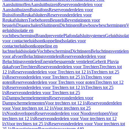
Aansluitmoffen
Aansluitbuizen
Reserveonderdelen voor
Aansluitbuizen
Buissifons
Reserveonderdelen voor
Buissifons
Reukafsluiters
Reserveonderdelen voor
Reukafsluiters
Toebehoren
Beugels
Bevestigingen voor
beugels
Draagschalen
Sluitingen
Dichtingen
Ruwbouwbeschermingen
V
geluidsisolatie en
vochtbescherming
Brandpreventie
Plafondafsluitsystemen
Geluidsisolat
voor contactgeluidsontkoppeling
Isolaties voor
contactgeluidsontkoppeling en
luchtgeluidsisolatie
Vochtbescherming
Dichtingen
Beluchtingsventielen
voor afvoer
Beluchtingsventielen
Reserveonderdelen voor
Beluchtingsventielen
Energiebesparende ventielen
Geberit Pluvia
dakafvoer
Trechters
Reserveonderdelen voor Trechters
Trechters tot
12 l/s
Reserveonderdelen voor Trechters tot 12 l/s
Trechters tot 25
l/s
Reserveonderdelen voor Trechters tot 25 l/s
Trechters voor
goten
Reserveonderdelen voor Trechters voor goten
Trechters tot 12
l/s
Reserveonderdelen voor Trechters tot 12 l/s
Trechters tot 25
l/s
Reserveonderdelen voor Trechters tot 25
l/s
Dampschermelementen
Reserveonderdelen voor
Dampschermelementen
Voor trechters tot 12 l/s
Reserveonderdelen
voor Voor trechters tot 12 l/s
Voor trechters tot 25
l/s
Noodoverlopen
Reserveonderdelen voor Noodoverlopen
Voor
trechters tot 12 l/s
Reserveonderdelen voor Voor trechters tot 12
l/s
Voor trechters tot 25 l/s
Reserveonderdelen voor Voor trechters tot
25 l/s
Bevestigingen
Bevestigingssysteem d40–