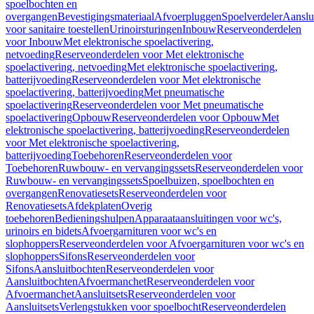
spoelbochten en
overgangen
Bevestigingsmateriaal
Afvoerpluggen
Spoelverdeler
Aanslu
voor sanitaire toestellen
Urinoirsturingen
Inbouw
Reserveonderdelen
voor Inbouw
Met elektronische spoelactivering,
netvoeding
Reserveonderdelen voor Met elektronische
spoelactivering, netvoeding
Met elektronische spoelactivering,
batterijvoeding
Reserveonderdelen voor Met elektronische
spoelactivering, batterijvoeding
Met pneumatische
spoelactivering
Reserveonderdelen voor Met pneumatische
spoelactivering
Opbouw
Reserveonderdelen voor Opbouw
Met
elektronische spoelactivering, batterijvoeding
Reserveonderdelen
voor Met elektronische spoelactivering,
batterijvoeding
Toebehoren
Reserveonderdelen voor
Toebehoren
Ruwbouw- en vervangingssets
Reserveonderdelen voor
Ruwbouw- en vervangingssets
Spoelbuizen, spoelbochten en
overgangen
Renovatiesets
Reserveonderdelen voor
Renovatiesets
Afdekplaten
Overig
toebehoren
Bedieningshulpen
Apparaataansluitingen voor wc's,
urinoirs en bidets
Afvoergarnituren voor wc's en
slophoppers
Reserveonderdelen voor Afvoergarnituren voor wc's en
slophoppers
Sifons
Reserveonderdelen voor
Sifons
Aansluitbochten
Reserveonderdelen voor
Aansluitbochten
Afvoermanchet
Reserveonderdelen voor
Afvoermanchet
Aansluitsets
Reserveonderdelen voor
Aansluitsets
Verlengstukken voor spoelbocht
Reserveonderdelen