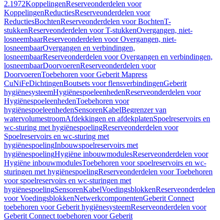
2.1972
Koppelingen
Reserveonderdelen voor
Koppelingen
Reducties
Reserveonderdelen voor
Reducties
Bochten
Reserveonderdelen voor Bochten
T-
stukken
Reserveonderdelen voor T-stukken
Overgangen, niet-
losneembaar
Reserveonderdelen voor Overgangen, niet-
losneembaar
Overgangen en verbindingen,
losneembaar
Reserveonderdelen voor Overgangen en verbindingen,
losneembaar
Doorvoeren
Reserveonderdelen voor
Doorvoeren
Toebehoren voor Geberit Mapress
CuNiFe
Dichtingen
Boutsets voor flensverbindingen
Geberit
hygiënesysteem
Hygiënespoeleenheden
Reserveonderdelen voor
Hygiënespoeleenheden
Toebehoren voor
hygiënespoeleenheden
Sensoren
Kabel
Begrenzer van
watervolumestroom
Afdekkingen en afdekplaten
Spoelreservoirs en
wc-sturing met hygiënespoeling
Reserveonderdelen voor
Spoelreservoirs en wc-sturing met
hygiënespoeling
Inbouwspoelreservoirs met
hygiënespoeling
Hygiëne inbouwmodules
Reserveonderdelen voor
Hygiëne inbouwmodules
Toebehoren voor spoelreservoirs en wc-
sturingen met hygiënespoeling
Reserveonderdelen voor Toebehoren
voor spoelreservoirs en wc-sturingen met
hygiënespoeling
Sensoren
Kabel
Voedingsblokken
Reserveonderdelen
voor Voedingsblokken
Netwerkcomponenten
Geberit Connect
toebehoren voor Geberit hygiënesysteem
Reserveonderdelen voor
Geberit Connect toebehoren voor Geberit