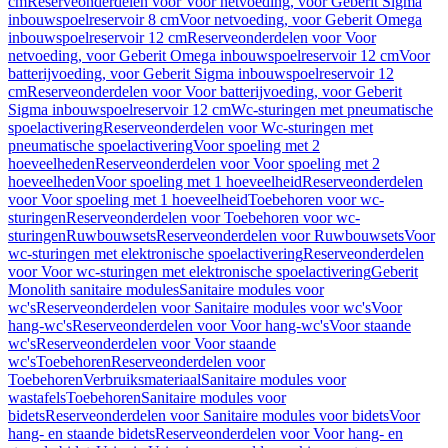
cm
Reserveonderdelen voor Voor netvoeding, voor Geberit Sigma
inbouwspoelreservoir 8 cm
Voor netvoeding, voor Geberit Omega
inbouwspoelreservoir 12 cm
Reserveonderdelen voor Voor
netvoeding, voor Geberit Omega inbouwspoelreservoir 12 cm
Voor
batterijvoeding, voor Geberit Sigma inbouwspoelreservoir 12
cm
Reserveonderdelen voor Voor batterijvoeding, voor Geberit
Sigma inbouwspoelreservoir 12 cm
Wc-sturingen met pneumatische
spoelactivering
Reserveonderdelen voor Wc-sturingen met
pneumatische spoelactivering
Voor spoeling met 2
hoeveelheden
Reserveonderdelen voor Voor spoeling met 2
hoeveelheden
Voor spoeling met 1 hoeveelheid
Reserveonderdelen
voor Voor spoeling met 1 hoeveelheid
Toebehoren voor wc-
sturingen
Reserveonderdelen voor Toebehoren voor wc-
sturingen
Ruwbouwsets
Reserveonderdelen voor Ruwbouwsets
Voor
wc-sturingen met elektronische spoelactivering
Reserveonderdelen
voor Voor wc-sturingen met elektronische spoelactivering
Geberit
Monolith sanitaire modules
Sanitaire modules voor
wc's
Reserveonderdelen voor Sanitaire modules voor wc's
Voor
hang-wc's
Reserveonderdelen voor Voor hang-wc's
Voor staande
wc's
Reserveonderdelen voor Voor staande
wc's
Toebehoren
Reserveonderdelen voor
Toebehoren
Verbruiksmateriaal
Sanitaire modules voor
wastafels
Toebehoren
Sanitaire modules voor
bidets
Reserveonderdelen voor Sanitaire modules voor bidets
Voor
hang- en staande bidets
Reserveonderdelen voor Voor hang- en