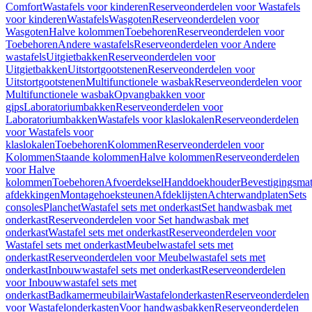
Comfort
Wastafels voor kinderen
Reserveonderdelen voor Wastafels
voor kinderen
Wastafels
Wasgoten
Reserveonderdelen voor
Wasgoten
Halve kolommen
Toebehoren
Reserveonderdelen voor
Toebehoren
Andere wastafels
Reserveonderdelen voor Andere
wastafels
Uitgietbakken
Reserveonderdelen voor
Uitgietbakken
Uitstortgootstenen
Reserveonderdelen voor
Uitstortgootstenen
Multifunctionele wasbak
Reserveonderdelen voor
Multifunctionele wasbak
Opvangbakken voor
gips
Laboratoriumbakken
Reserveonderdelen voor
Laboratoriumbakken
Wastafels voor klaslokalen
Reserveonderdelen
voor Wastafels voor
klaslokalen
Toebehoren
Kolommen
Reserveonderdelen voor
Kolommen
Staande kolommen
Halve kolommen
Reserveonderdelen
voor Halve
kolommen
Toebehoren
Afvoerdeksel
Handdoekhouder
Bevestigingsmat
afdekkingen
Montagehoeksteunen
Afdeklijsten
Achterwandplaten
Sets
consoles
Planchet
Wastafel sets met onderkast
Set handwasbak met
onderkast
Reserveonderdelen voor Set handwasbak met
onderkast
Wastafel sets met onderkast
Reserveonderdelen voor
Wastafel sets met onderkast
Meubelwastafel sets met
onderkast
Reserveonderdelen voor Meubelwastafel sets met
onderkast
Inbouwwastafel sets met onderkast
Reserveonderdelen
voor Inbouwwastafel sets met
onderkast
Badkamermeubilair
Wastafelonderkasten
Reserveonderdelen
voor Wastafelonderkasten
Voor handwasbakken
Reserveonderdelen