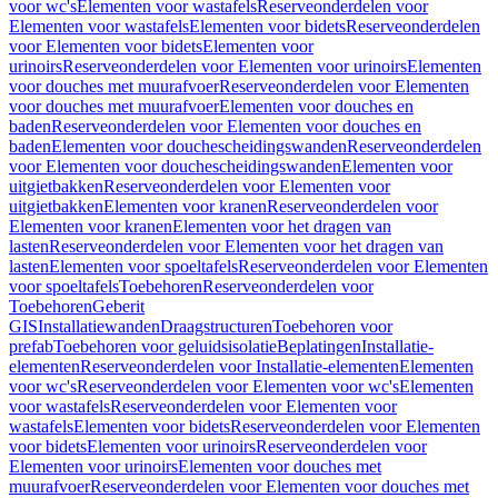
voor wc's
Elementen voor wastafels
Reserveonderdelen voor
Elementen voor wastafels
Elementen voor bidets
Reserveonderdelen
voor Elementen voor bidets
Elementen voor
urinoirs
Reserveonderdelen voor Elementen voor urinoirs
Elementen
voor douches met muurafvoer
Reserveonderdelen voor Elementen
voor douches met muurafvoer
Elementen voor douches en
baden
Reserveonderdelen voor Elementen voor douches en
baden
Elementen voor douchescheidingswanden
Reserveonderdelen
voor Elementen voor douchescheidingswanden
Elementen voor
uitgietbakken
Reserveonderdelen voor Elementen voor
uitgietbakken
Elementen voor kranen
Reserveonderdelen voor
Elementen voor kranen
Elementen voor het dragen van
lasten
Reserveonderdelen voor Elementen voor het dragen van
lasten
Elementen voor spoeltafels
Reserveonderdelen voor Elementen
voor spoeltafels
Toebehoren
Reserveonderdelen voor
Toebehoren
Geberit
GIS
Installatiewanden
Draagstructuren
Toebehoren voor
prefab
Toebehoren voor geluidsisolatie
Beplatingen
Installatie-
elementen
Reserveonderdelen voor Installatie-elementen
Elementen
voor wc's
Reserveonderdelen voor Elementen voor wc's
Elementen
voor wastafels
Reserveonderdelen voor Elementen voor
wastafels
Elementen voor bidets
Reserveonderdelen voor Elementen
voor bidets
Elementen voor urinoirs
Reserveonderdelen voor
Elementen voor urinoirs
Elementen voor douches met
muurafvoer
Reserveonderdelen voor Elementen voor douches met