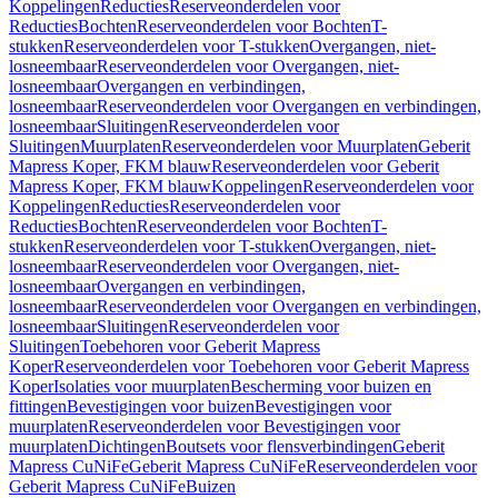
Koppelingen
Reducties
Reserveonderdelen voor
Reducties
Bochten
Reserveonderdelen voor Bochten
T-
stukken
Reserveonderdelen voor T-stukken
Overgangen, niet-
losneembaar
Reserveonderdelen voor Overgangen, niet-
losneembaar
Overgangen en verbindingen,
losneembaar
Reserveonderdelen voor Overgangen en verbindingen,
losneembaar
Sluitingen
Reserveonderdelen voor
Sluitingen
Muurplaten
Reserveonderdelen voor Muurplaten
Geberit
Mapress Koper, FKM blauw
Reserveonderdelen voor Geberit
Mapress Koper, FKM blauw
Koppelingen
Reserveonderdelen voor
Koppelingen
Reducties
Reserveonderdelen voor
Reducties
Bochten
Reserveonderdelen voor Bochten
T-
stukken
Reserveonderdelen voor T-stukken
Overgangen, niet-
losneembaar
Reserveonderdelen voor Overgangen, niet-
losneembaar
Overgangen en verbindingen,
losneembaar
Reserveonderdelen voor Overgangen en verbindingen,
losneembaar
Sluitingen
Reserveonderdelen voor
Sluitingen
Toebehoren voor Geberit Mapress
Koper
Reserveonderdelen voor Toebehoren voor Geberit Mapress
Koper
Isolaties voor muurplaten
Bescherming voor buizen en
fittingen
Bevestigingen voor buizen
Bevestigingen voor
muurplaten
Reserveonderdelen voor Bevestigingen voor
muurplaten
Dichtingen
Boutsets voor flensverbindingen
Geberit
Mapress CuNiFe
Geberit Mapress CuNiFe
Reserveonderdelen voor
Geberit Mapress CuNiFe
Buizen