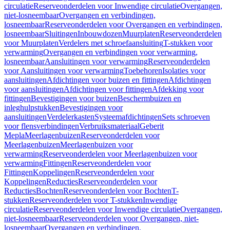
circulatie
Reserveonderdelen voor Inwendige circulatie
Overgangen,
niet-losneembaar
Overgangen en verbindingen,
losneembaar
Reserveonderdelen voor Overgangen en verbindingen,
losneembaar
Sluitingen
Inbouwdozen
Muurplaten
Reserveonderdelen
voor Muurplaten
Verdelers met schroefaansluiting
T-stukken voor
verwarming
Overgangen en verbindingen voor verwarming,
losneembaar
Aansluitingen voor verwarming
Reserveonderdelen
voor Aansluitingen voor verwarming
Toebehoren
Isolaties voor
aansluitingen
Afdichtingen voor buizen en fittingen
Afdichtingen
voor aansluitingen
Afdichtingen voor fittingen
Afdekking voor
fittingen
Bevestigingen voor buizen
Beschermbuizen en
inleghulpstukken
Bevestigingen voor
aansluitingen
Verdelerkasten
Systeemafdichtingen
Sets schroeven
voor flensverbindingen
Verbruiksmateriaal
Geberit
Mepla
Meerlagenbuizen
Reserveonderdelen voor
Meerlagenbuizen
Meerlagenbuizen voor
verwarming
Reserveonderdelen voor Meerlagenbuizen voor
verwarming
Fittingen
Reserveonderdelen voor
Fittingen
Koppelingen
Reserveonderdelen voor
Koppelingen
Reducties
Reserveonderdelen voor
Reducties
Bochten
Reserveonderdelen voor Bochten
T-
stukken
Reserveonderdelen voor T-stukken
Inwendige
circulatie
Reserveonderdelen voor Inwendige circulatie
Overgangen,
niet-losneembaar
Reserveonderdelen voor Overgangen, niet-
losneembaar
Overgangen en verbindingen,