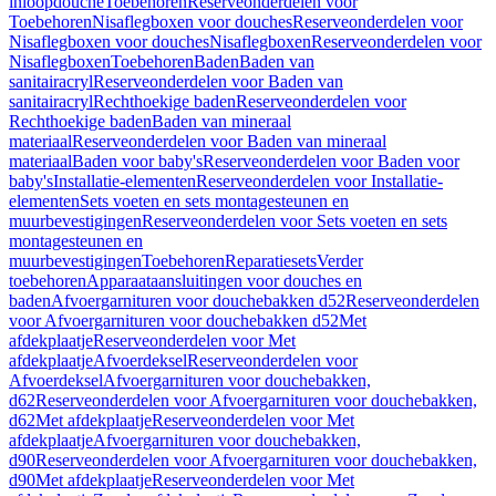
inloopdouche
Toebehoren
Reserveonderdelen voor
Toebehoren
Nisaflegboxen voor douches
Reserveonderdelen voor
Nisaflegboxen voor douches
Nisaflegboxen
Reserveonderdelen voor
Nisaflegboxen
Toebehoren
Baden
Baden van
sanitairacryl
Reserveonderdelen voor Baden van
sanitairacryl
Rechthoekige baden
Reserveonderdelen voor
Rechthoekige baden
Baden van mineraal
materiaal
Reserveonderdelen voor Baden van mineraal
materiaal
Baden voor baby's
Reserveonderdelen voor Baden voor
baby's
Installatie-elementen
Reserveonderdelen voor Installatie-
elementen
Sets voeten en sets montagesteunen en
muurbevestigingen
Reserveonderdelen voor Sets voeten en sets
montagesteunen en
muurbevestigingen
Toebehoren
Reparatiesets
Verder
toebehoren
Apparaataansluitingen voor douches en
baden
Afvoergarnituren voor douchebakken d52
Reserveonderdelen
voor Afvoergarnituren voor douchebakken d52
Met
afdekplaatje
Reserveonderdelen voor Met
afdekplaatje
Afvoerdeksel
Reserveonderdelen voor
Afvoerdeksel
Afvoergarnituren voor douchebakken,
d62
Reserveonderdelen voor Afvoergarnituren voor douchebakken,
d62
Met afdekplaatje
Reserveonderdelen voor Met
afdekplaatje
Afvoergarnituren voor douchebakken,
d90
Reserveonderdelen voor Afvoergarnituren voor douchebakken,
d90
Met afdekplaatje
Reserveonderdelen voor Met