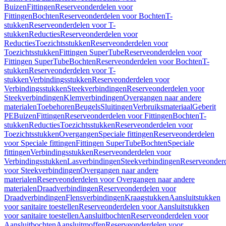
Buizen
Fittingen
Reserveonderdelen voor
Fittingen
Bochten
Reserveonderdelen voor Bochten
T-
stukken
Reserveonderdelen voor T-
stukken
Reducties
Reserveonderdelen voor
Reducties
Toezichtsstukken
Reserveonderdelen voor
Toezichtsstukken
Fittingen SuperTube
Reserveonderdelen voor
Fittingen SuperTube
Bochten
Reserveonderdelen voor Bochten
T-
stukken
Reserveonderdelen voor T-
stukken
Verbindingsstukken
Reserveonderdelen voor
Verbindingsstukken
Steekverbindingen
Reserveonderdelen voor
Steekverbindingen
Klemverbindingen
Overgangen naar andere
materialen
Toebehoren
Beugels
Sluitingen
Verbruiksmateriaal
Geberit
PE
Buizen
Fittingen
Reserveonderdelen voor Fittingen
Bochten
T-
stukken
Reducties
Toezichtsstukken
Reserveonderdelen voor
Toezichtsstukken
Overgangen
Speciale fittingen
Reserveonderdelen
voor Speciale fittingen
Fittingen SuperTube
Bochten
Speciale
fittingen
Verbindingsstukken
Reserveonderdelen voor
Verbindingsstukken
Lasverbindingen
Steekverbindingen
Reserveonder
voor Steekverbindingen
Overgangen naar andere
materialen
Reserveonderdelen voor Overgangen naar andere
materialen
Draadverbindingen
Reserveonderdelen voor
Draadverbindingen
Flensverbindingen
Kraagstukken
Aansluitstukken
voor sanitaire toestellen
Reserveonderdelen voor Aansluitstukken
voor sanitaire toestellen
Aansluitbochten
Reserveonderdelen voor
Aansluitbochten
Aansluitmoffen
Reserveonderdelen voor