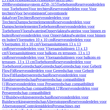
200
Bevestigingssysteem d250–315
Toebehoren
Reserveonderdelen
voor Toebehoren
Voor trechters
Reserveonderdelen voor Voor
trechters
Voor bevestigingen
Conventionele
dakafvoer
Trechters
Reserveonderdelen voor
Trechters
Dampschermelementen
Reserveonderdelen voor
Dampschermelementen
Toebehoren
Reserveonderdelen voor
Toebehoren
Vloerafwatering
Oppervlakteafwatering voor binnen en
buiten
Reserveonderdelen voor Oppervlakteafwatering voor binnen
en buiten
Vloerputten 10 x 10 cm
Reserveonderdelen voor
Vloerputten 10 x 10 cm
Vloeraansluitingen 13 x 13
cm
Reserveonderdelen voor Vloeraansluitingen 13 x 13
cm
Vloeraansluitingen voor balkons en terrassen, 13 x 13
cm
Reserveonderdelen voor Vloeraansluitingen voor balkons en
terrassen, 13 x 13 cm
Toebehoren
Reserveonderdelen voor
Toebehoren
Gereedschap
Gereedschap
Gereedschap voor Geberit
FlowFit
Reserveonderdelen voor Gereedschap voor Geberit
FlowFit
Handpersgereedschap
Reserveonderdelen voor
Handpersgereedschap
Persgereedschap compatibiliteit
[1]
Reserveonderdelen voor Persgereedschap compatibiliteit
[1]
Persgereedschap compatibiliteit [2]
Reserveonderdelen voor
Persgereedschap compatibiliteit
[2]
Buisbewerkingsgereedschap
Reserveonderdelen voor
Buisbewerkingsgereedschap
Afpersstoppen
Reserveonderdelen voor
Afpersstoppen
Controlemiddelen
Persmachines met