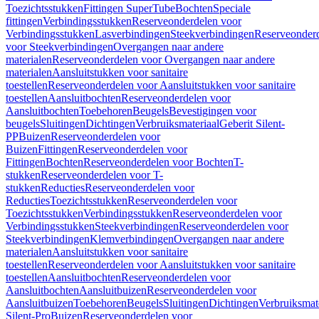
Toezichtsstukken
Fittingen SuperTube
Bochten
Speciale
fittingen
Verbindingsstukken
Reserveonderdelen voor
Verbindingsstukken
Lasverbindingen
Steekverbindingen
Reserveonder
voor Steekverbindingen
Overgangen naar andere
materialen
Reserveonderdelen voor Overgangen naar andere
materialen
Aansluitstukken voor sanitaire
toestellen
Reserveonderdelen voor Aansluitstukken voor sanitaire
toestellen
Aansluitbochten
Reserveonderdelen voor
Aansluitbochten
Toebehoren
Beugels
Bevestigingen voor
beugels
Sluitingen
Dichtingen
Verbruiksmateriaal
Geberit Silent-
PP
Buizen
Reserveonderdelen voor
Buizen
Fittingen
Reserveonderdelen voor
Fittingen
Bochten
Reserveonderdelen voor Bochten
T-
stukken
Reserveonderdelen voor T-
stukken
Reducties
Reserveonderdelen voor
Reducties
Toezichtsstukken
Reserveonderdelen voor
Toezichtsstukken
Verbindingsstukken
Reserveonderdelen voor
Verbindingsstukken
Steekverbindingen
Reserveonderdelen voor
Steekverbindingen
Klemverbindingen
Overgangen naar andere
materialen
Aansluitstukken voor sanitaire
toestellen
Reserveonderdelen voor Aansluitstukken voor sanitaire
toestellen
Aansluitbochten
Reserveonderdelen voor
Aansluitbochten
Aansluitbuizen
Reserveonderdelen voor
Aansluitbuizen
Toebehoren
Beugels
Sluitingen
Dichtingen
Verbruiksmat
Silent-Pro
Buizen
Reserveonderdelen voor