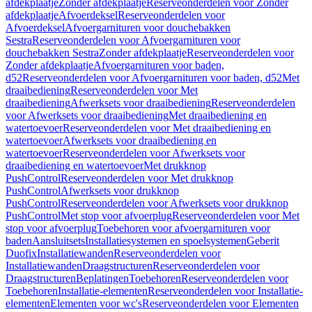
afdekplaatje
Zonder afdekplaatje
Reserveonderdelen voor Zonder
afdekplaatje
Afvoerdeksel
Reserveonderdelen voor
Afvoerdeksel
Afvoergarnituren voor douchebakken
Sestra
Reserveonderdelen voor Afvoergarnituren voor
douchebakken Sestra
Zonder afdekplaatje
Reserveonderdelen voor
Zonder afdekplaatje
Afvoergarnituren voor baden,
d52
Reserveonderdelen voor Afvoergarnituren voor baden, d52
Met
draaibediening
Reserveonderdelen voor Met
draaibediening
Afwerksets voor draaibediening
Reserveonderdelen
voor Afwerksets voor draaibediening
Met draaibediening en
watertoevoer
Reserveonderdelen voor Met draaibediening en
watertoevoer
Afwerksets voor draaibediening en
watertoevoer
Reserveonderdelen voor Afwerksets voor
draaibediening en watertoevoer
Met drukknop
PushControl
Reserveonderdelen voor Met drukknop
PushControl
Afwerksets voor drukknop
PushControl
Reserveonderdelen voor Afwerksets voor drukknop
PushControl
Met stop voor afvoerplug
Reserveonderdelen voor Met
stop voor afvoerplug
Toebehoren voor afvoergarnituren voor
baden
Aansluitsets
Installatiesystemen en spoelsystemen
Geberit
Duofix
Installatiewanden
Reserveonderdelen voor
Installatiewanden
Draagstructuren
Reserveonderdelen voor
Draagstructuren
Beplatingen
Toebehoren
Reserveonderdelen voor
Toebehoren
Installatie-elementen
Reserveonderdelen voor Installatie-
elementen
Elementen voor wc's
Reserveonderdelen voor Elementen