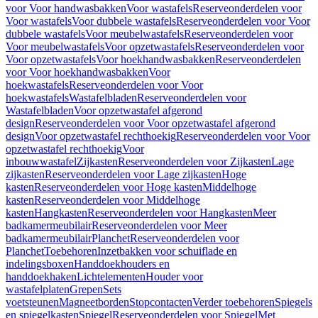
voor Voor handwasbakken
Voor wastafels
Reserveonderdelen voor
Voor wastafels
Voor dubbele wastafels
Reserveonderdelen voor Voor
dubbele wastafels
Voor meubelwastafels
Reserveonderdelen voor
Voor meubelwastafels
Voor opzetwastafels
Reserveonderdelen voor
Voor opzetwastafels
Voor hoekhandwasbakken
Reserveonderdelen
voor Voor hoekhandwasbakken
Voor
hoekwastafels
Reserveonderdelen voor Voor
hoekwastafels
Wastafelbladen
Reserveonderdelen voor
Wastafelbladen
Voor opzetwastafel afgerond
design
Reserveonderdelen voor Voor opzetwastafel afgerond
design
Voor opzetwastafel rechthoekig
Reserveonderdelen voor Voor
opzetwastafel rechthoekig
Voor
inbouwwastafel
Zijkasten
Reserveonderdelen voor Zijkasten
Lage
zijkasten
Reserveonderdelen voor Lage zijkasten
Hoge
kasten
Reserveonderdelen voor Hoge kasten
Middelhoge
kasten
Reserveonderdelen voor Middelhoge
kasten
Hangkasten
Reserveonderdelen voor Hangkasten
Meer
badkamermeubilair
Reserveonderdelen voor Meer
badkamermeubilair
Planchet
Reserveonderdelen voor
Planchet
Toebehoren
Inzetbakken voor schuiflade en
indelingsboxen
Handdoekhouders en
handdoekhaken
Lichtelementen
Houder voor
wastafelplaten
Grepen
Sets
voetsteunen
Magneetborden
Stopcontacten
Verder toebehoren
Spiegels
en spiegelkasten
Spiegel
Reserveonderdelen voor Spiegel
Met