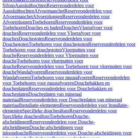
Sifons
Aansluitbochten
Reserveonderdelen voor
Aansluitbochten
Afvoermanchet
Reserveonderdelen voor
Afvoermanchet
Afvoerpluggen
Reserveonderdelen voor
Afvoerpluggen
Toebehoren
Reserveonderdelen voor
Toebehoren
Douches en baden
Douches
Vloerafvoer voor
douches
Reserveonderdelen voor Vloerafvoer voor
douches
Douchegoten
Reserveonderdelen voor
Douchegoten
Toebehoren voor douchegoten
Reserveonderdelen voor
Toebehoren voor douchegoten
Vloerputten voor
douche
Reserveonderdelen voor Vloerputten voor
douche
Toebehoren voor vloerputten voor
douche
Reserveonderdelen voor Toebehoren voor vloerputten voor
douche
Wandafvoeren
Reserveonderdelen voor
Wandafvoeren
Toebehoren voor muurafvoeren
Reserveonderdelen
voor Toebehoren voor muurafvoeren
Douchebakken en
doucheplaten
Reserveonderdelen voor Douchebakken en
doucheplaten
Doucheplaten van mineraal
materiaal
Reserveonderdelen voor Doucheplaten van mineraal
materiaal
Installatie-elementen
Reserveonderdelen voor Installatie-
elementen
Specifieke douchesifons
Reserveonderdelen voor
Specifieke douchesifons
Toebehoren
Douche-
afscheidingen
Reserveonderdelen voor Douche-
afscheidingen
Douche-afscheidingen voor
inloopdouche
Reserveonderdelen voor Douche-afscheidingen voor