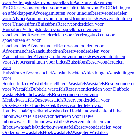
voor Verlengstukken voor spoelbocht
Aansluitstukken van
PVC
Reserveonderdelen voor Aansluitstukken van PVC
Dichtingen
en afdekkappen
Afvoergarnituren voor urinoirs
Reserveonderdelen
voor Afvoergarnituren voor urinoirs
Urinoirsifons
Reserveonderdelen
voor Urinoirsifons
Buissifons
Reserveonderdelen voor
Buissifons
Verlengstukken voor spoelbuizen en voor
spoelbochten
Reserveonderdelen voor Verlengstukken voor
spoelbuizen en voor
spoelbochten
Afvoermanchet
Reserveonderdelen voor
Afvoermanchet
Aansluitbochten
Reserveonderdelen voor
Aansluitbochten
Afvoergarnituren voor bidets
Reserveonderdelen
voor Afvoergarnituren voor bidets
Buissifons
Reserveonderdelen
voor
Buissifons
Afvoermanchet
Aansluitbochten
Afdekkingen
Aansluitingen
voor
Soldeerhulzen
Wastafelopstellingen
Wastafels
Wastafels
Reserveonderde
voor Wastafels
Dubbele wastafels
Reserveonderdelen voor Dubbele
wastafels
Meubelwastafels
Reserveonderdelen voor
Meubelwastafels
Opzetwastafels
Reserveonderdelen voor
Opzetwastafels
Handwasbak
Reserveonderdelen voor
Handwasbak
Opzethandwasbakken
Hoekhandwasbakken
Halve
inbouwwastafels
Reserveonderdelen voor Halve
inbouwwastafels
Inbouwwastafels
Reserveonderdelen voor
Inbouwwastafels
Onderbouwwastafels
Reserveonderdelen voor
Onderbouwwastafels
Hoekwastafels
Wasgoten
Wastafels