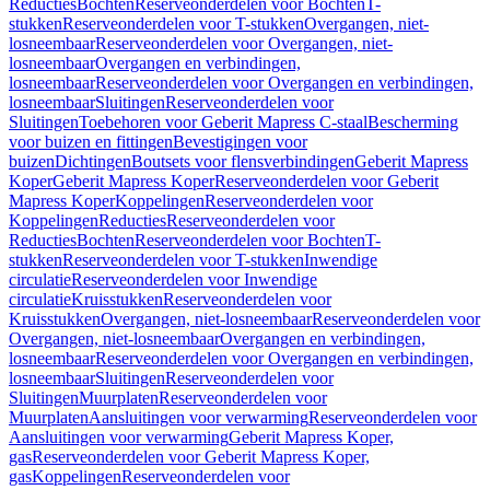
Reducties
Bochten
Reserveonderdelen voor Bochten
T-
stukken
Reserveonderdelen voor T-stukken
Overgangen, niet-
losneembaar
Reserveonderdelen voor Overgangen, niet-
losneembaar
Overgangen en verbindingen,
losneembaar
Reserveonderdelen voor Overgangen en verbindingen,
losneembaar
Sluitingen
Reserveonderdelen voor
Sluitingen
Toebehoren voor Geberit Mapress C-staal
Bescherming
voor buizen en fittingen
Bevestigingen voor
buizen
Dichtingen
Boutsets voor flensverbindingen
Geberit Mapress
Koper
Geberit Mapress Koper
Reserveonderdelen voor Geberit
Mapress Koper
Koppelingen
Reserveonderdelen voor
Koppelingen
Reducties
Reserveonderdelen voor
Reducties
Bochten
Reserveonderdelen voor Bochten
T-
stukken
Reserveonderdelen voor T-stukken
Inwendige
circulatie
Reserveonderdelen voor Inwendige
circulatie
Kruisstukken
Reserveonderdelen voor
Kruisstukken
Overgangen, niet-losneembaar
Reserveonderdelen voor
Overgangen, niet-losneembaar
Overgangen en verbindingen,
losneembaar
Reserveonderdelen voor Overgangen en verbindingen,
losneembaar
Sluitingen
Reserveonderdelen voor
Sluitingen
Muurplaten
Reserveonderdelen voor
Muurplaten
Aansluitingen voor verwarming
Reserveonderdelen voor
Aansluitingen voor verwarming
Geberit Mapress Koper,
gas
Reserveonderdelen voor Geberit Mapress Koper,
gas
Koppelingen
Reserveonderdelen voor