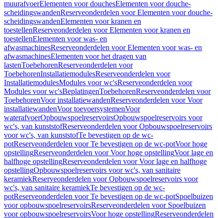
muurafvoer
Elementen voor douches
Elementen voor douche-
scheidingswanden
Reserveonderdelen voor Elementen voor douche-
scheidingswanden
Elementen voor kranen en
toestellen
Reserveonderdelen voor Elementen voor kranen en
toestellen
Elementen voor was- en
afwasmachines
Reserveonderdelen voor Elementen voor was- en
afwasmachines
Elementen voor het dragen van
lasten
Toebehoren
Reserveonderdelen voor
Toebehoren
Installatiemodules
Reserveonderdelen voor
Installatiemodules
Modules voor wc's
Reserveonderdelen voor
Modules voor wc's
Beplatingen
Toebehoren
Reserveonderdelen voor
Toebehoren
Voor installatiewanden
Reserveonderdelen voor Voor
installatiewanden
Voor toevoersystemen
Voor
waterafvoer
Opbouwspoelreservoirs
Opbouwspoelreservoirs voor
wc's, van kunststof
Reserveonderdelen voor Opbouwspoelreservoirs
voor wc's, van kunststof
Te bevestigen op de wc-
pot
Reserveonderdelen voor Te bevestigen op de wc-pot
Voor hoge
opstelling
Reserveonderdelen voor Voor hoge opstelling
Voor lage en
halfhoge opstelling
Reserveonderdelen voor Voor lage en halfhoge
opstelling
Opbouwspoelreservoirs voor wc's, van sanitaire
keramiek
Reserveonderdelen voor Opbouwspoelreservoirs voor
wc's, van sanitaire keramiek
Te bevestigen op de wc-
pot
Reserveonderdelen voor Te bevestigen op de wc-pot
Spoelbuizen
voor opbouwspoelreservoirs
Reserveonderdelen voor Spoelbuizen
voor opbouwspoelreservoirs
Voor hoge opstelling
Reserveonderdelen