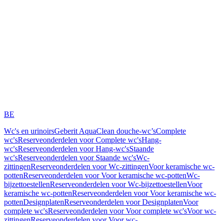
BE
Wc's en urinoirs
Geberit AquaClean douche-wc’s
Complete
wc's
Reserveonderdelen voor Complete wc's
Hang-
wc's
Reserveonderdelen voor Hang-wc's
Staande
wc's
Reserveonderdelen voor Staande wc's
Wc-
zittingen
Reserveonderdelen voor Wc-zittingen
Voor keramische wc-
potten
Reserveonderdelen voor Voor keramische wc-potten
Wc-
bijzettoestellen
Reserveonderdelen voor Wc-bijzettoestellen
Voor
keramische wc-potten
Reserveonderdelen voor Voor keramische wc-
potten
Designplaten
Reserveonderdelen voor Designplaten
Voor
complete wc's
Reserveonderdelen voor Voor complete wc's
Voor wc-
zittingen
Reserveonderdelen voor Voor wc-