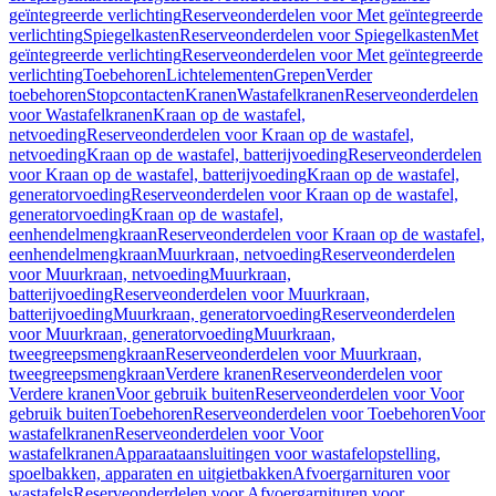
geïntegreerde verlichting
Reserveonderdelen voor Met geïntegreerde
verlichting
Spiegelkasten
Reserveonderdelen voor Spiegelkasten
Met
geïntegreerde verlichting
Reserveonderdelen voor Met geïntegreerde
verlichting
Toebehoren
Lichtelementen
Grepen
Verder
toebehoren
Stopcontacten
Kranen
Wastafelkranen
Reserveonderdelen
voor Wastafelkranen
Kraan op de wastafel,
netvoeding
Reserveonderdelen voor Kraan op de wastafel,
netvoeding
Kraan op de wastafel, batterijvoeding
Reserveonderdelen
voor Kraan op de wastafel, batterijvoeding
Kraan op de wastafel,
generatorvoeding
Reserveonderdelen voor Kraan op de wastafel,
generatorvoeding
Kraan op de wastafel,
eenhendelmengkraan
Reserveonderdelen voor Kraan op de wastafel,
eenhendelmengkraan
Muurkraan, netvoeding
Reserveonderdelen
voor Muurkraan, netvoeding
Muurkraan,
batterijvoeding
Reserveonderdelen voor Muurkraan,
batterijvoeding
Muurkraan, generatorvoeding
Reserveonderdelen
voor Muurkraan, generatorvoeding
Muurkraan,
tweegreepsmengkraan
Reserveonderdelen voor Muurkraan,
tweegreepsmengkraan
Verdere kranen
Reserveonderdelen voor
Verdere kranen
Voor gebruik buiten
Reserveonderdelen voor Voor
gebruik buiten
Toebehoren
Reserveonderdelen voor Toebehoren
Voor
wastafelkranen
Reserveonderdelen voor Voor
wastafelkranen
Apparaataansluitingen voor wastafelopstelling,
spoelbakken, apparaten en uitgietbakken
Afvoergarnituren voor
wastafels
Reserveonderdelen voor Afvoergarnituren voor