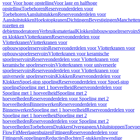
voor Voor hoge opstelling
Voor lage en halfhoge
opstelling
Toebehoren
Reserveonderdelen voor
Toebehoren
Aansluitstukken
Reserveonderdelen voor
Aansluitstukken
Hoekstopkranen
Dichtingen
Bevestigingen
Manchetten
rozetten en
debietmoderatoren
Verbruiksmateriaal
Klokken
Inbouwspoelreservoirs
en klokken
Vlotterkranen
Reserveonderdelen voor
Vlotterkranen
Vlotterkranen voor
opbouwspoelreservoirs
Reserveonderdelen voor Vlotterkranen voor
opbouwspoelreservoirs
Vlotterkranen voor keramische
spoelreservoirs
Reserveonderdelen voor Vlotterkranen voor
keramische spoelreservoirs
Vlotterkranen voor universeele
spoelreservoirs
Reserveonderdelen voor Vlotterkranen voor
universeele spoelreservoirs
Klokken
Reserveonderdelen voor
Klokken
Spoel-stop spoeling
Reserveonderdelen voor Spoel-stop
spoeling
Spoeling met 1 hoeveelheid
Reserveonderdelen voor
Spoeling met 1 hoeveelheid
Spoeling met 2
hoeveelheden
Reserveonderdelen voor Spoeling met 2
hoeveelheden
Binnenwerken
Reserveonderdelen voor
Binnenwerken
Spoeling met 1 hoeveelheid
Reserveonderdelen voor
Spoeling met 1 hoeveelheid
Spoeling met 2
hoeveelheden
Reserveonderdelen voor Spoeling met 2
hoeveelheden
Toebehoren
Drukkers
Overgangen
Afsluitstoppen
Toevoe
FlowFit
Meerlagenbuizen
Fittingen
Reserveonderdelen voor
Fittingen
Koppelingen
Reducties
Bochten
T-stukken
Inwendige