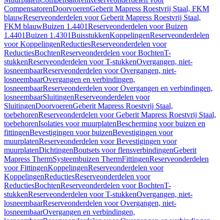
Compensatoren
Doorvoeren
Geberit Mapress Roestvrij Staal, FKM
blauw
Reserveonderdelen voor Geberit Mapress Roestvrij Staal,
FKM blauw
Buizen 1.4401
Reserveonderdelen voor Buizen
1.4401
Buizen 1.4301
Buisstukken
Koppelingen
Reserveonderdelen
voor Koppelingen
Reducties
Reserveonderdelen voor
Reducties
Bochten
Reserveonderdelen voor Bochten
T-
stukken
Reserveonderdelen voor T-stukken
Overgangen, niet-
losneembaar
Reserveonderdelen voor Overgangen, niet-
losneembaar
Overgangen en verbindingen,
losneembaar
Reserveonderdelen voor Overgangen en verbindingen,
losneembaar
Sluitingen
Reserveonderdelen voor
Sluitingen
Doorvoeren
Geberit Mapress Roestvrij Staal,
toebehoren
Reserveonderdelen voor Geberit Mapress Roestvrij Staal,
toebehoren
Isolaties voor muurplaten
Bescherming voor buizen en
fittingen
Bevestigingen voor buizen
Bevestigingen voor
muurplaten
Reserveonderdelen voor Bevestigingen voor
muurplaten
Dichtingen
Boutsets voor flensverbindingen
Geberit
Mapress Therm
Systeembuizen Therm
Fittingen
Reserveonderdelen
voor Fittingen
Koppelingen
Reserveonderdelen voor
Koppelingen
Reducties
Reserveonderdelen voor
Reducties
Bochten
Reserveonderdelen voor Bochten
T-
stukken
Reserveonderdelen voor T-stukken
Overgangen, niet-
losneembaar
Reserveonderdelen voor Overgangen, niet-
losneembaar
Overgangen en verbindingen,