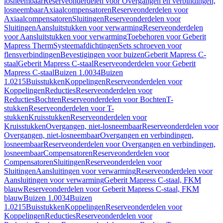
losneembaar
Reserveonderdelen voor Overgangen en verbindingen,
losneembaar
Axiaalcompensatoren
Reserveonderdelen voor
Axiaalcompensatoren
Sluitingen
Reserveonderdelen voor
Sluitingen
Aansluitstukken voor verwarming
Reserveonderdelen
voor Aansluitstukken voor verwarming
Toebehoren voor Geberit
Mapress Therm
Systeemafdichtingen
Sets schroeven voor
flensverbindingen
Bevestigingen voor buizen
Geberit Mapress C-
staal
Geberit Mapress C-staal
Reserveonderdelen voor Geberit
Mapress C-staal
Buizen 1.0034
Buizen
1.0215
Buisstukken
Koppelingen
Reserveonderdelen voor
Koppelingen
Reducties
Reserveonderdelen voor
Reducties
Bochten
Reserveonderdelen voor Bochten
T-
stukken
Reserveonderdelen voor T-
stukken
Kruisstukken
Reserveonderdelen voor
Kruisstukken
Overgangen, niet-losneembaar
Reserveonderdelen voor
Overgangen, niet-losneembaar
Overgangen en verbindingen,
losneembaar
Reserveonderdelen voor Overgangen en verbindingen,
losneembaar
Compensatoren
Reserveonderdelen voor
Compensatoren
Sluitingen
Reserveonderdelen voor
Sluitingen
Aansluitingen voor verwarming
Reserveonderdelen voor
Aansluitingen voor verwarming
Geberit Mapress C-staal, FKM
blauw
Reserveonderdelen voor Geberit Mapress C-staal, FKM
blauw
Buizen 1.0034
Buizen
1.0215
Buisstukken
Koppelingen
Reserveonderdelen voor
Koppelingen
Reducties
Reserveonderdelen voor