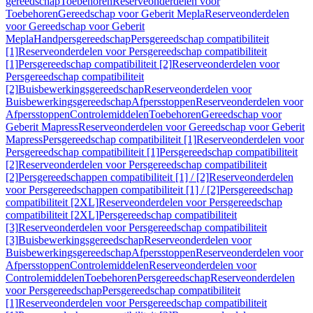
gereedschap
Toebehoren
Reserveonderdelen voor
Toebehoren
Gereedschap voor Geberit Mepla
Reserveonderdelen
voor Gereedschap voor Geberit
Mepla
Handpersgereedschap
Persgereedschap compatibiliteit
[1]
Reserveonderdelen voor Persgereedschap compatibiliteit
[1]
Persgereedschap compatibiliteit [2]
Reserveonderdelen voor
Persgereedschap compatibiliteit
[2]
Buisbewerkingsgereedschap
Reserveonderdelen voor
Buisbewerkingsgereedschap
Afpersstoppen
Reserveonderdelen voor
Afpersstoppen
Controlemiddelen
Toebehoren
Gereedschap voor
Geberit Mapress
Reserveonderdelen voor Gereedschap voor Geberit
Mapress
Persgereedschap compatibiliteit [1]
Reserveonderdelen voor
Persgereedschap compatibiliteit [1]
Persgereedschap compatibiliteit
[2]
Reserveonderdelen voor Persgereedschap compatibiliteit
[2]
Persgereedschappen compatibiliteit [1] / [2]
Reserveonderdelen
voor Persgereedschappen compatibiliteit [1] / [2]
Persgereedschap
compatibiliteit [2XL]
Reserveonderdelen voor Persgereedschap
compatibiliteit [2XL]
Persgereedschap compatibiliteit
[3]
Reserveonderdelen voor Persgereedschap compatibiliteit
[3]
Buisbewerkingsgereedschap
Reserveonderdelen voor
Buisbewerkingsgereedschap
Afpersstoppen
Reserveonderdelen voor
Afpersstoppen
Controlemiddelen
Reserveonderdelen voor
Controlemiddelen
Toebehoren
Persgereedschap
Reserveonderdelen
voor Persgereedschap
Persgereedschap compatibiliteit
[1]
Reserveonderdelen voor Persgereedschap compatibiliteit