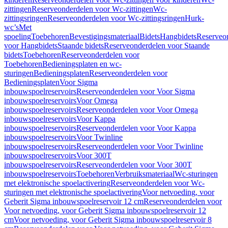
zittingen
Reserveonderdelen voor Wc-zittingen
Wc-
zittingsringen
Reserveonderdelen voor Wc-zittingsringen
Hurk-
wc’s
Met
spoeling
Toebehoren
Bevestigingsmateriaal
Bidets
Hangbidets
Reserveo
voor Hangbidets
Staande bidets
Reserveonderdelen voor Staande
bidets
Toebehoren
Reserveonderdelen voor
Toebehoren
Bedieningsplaten en wc-
sturingen
Bedieningsplaten
Reserveonderdelen voor
Bedieningsplaten
Voor Sigma
inbouwspoelreservoirs
Reserveonderdelen voor Voor Sigma
inbouwspoelreservoirs
Voor Omega
inbouwspoelreservoirs
Reserveonderdelen voor Voor Omega
inbouwspoelreservoirs
Voor Kappa
inbouwspoelreservoirs
Reserveonderdelen voor Voor Kappa
inbouwspoelreservoirs
Voor Twinline
inbouwspoelreservoirs
Reserveonderdelen voor Voor Twinline
inbouwspoelreservoirs
Voor 300T
inbouwspoelreservoirs
Reserveonderdelen voor Voor 300T
inbouwspoelreservoirs
Toebehoren
Verbruiksmateriaal
Wc-sturingen
met elektronische spoelactivering
Reserveonderdelen voor Wc-
sturingen met elektronische spoelactivering
Voor netvoeding, voor
Geberit Sigma inbouwspoelreservoir 12 cm
Reserveonderdelen voor
Voor netvoeding, voor Geberit Sigma inbouwspoelreservoir 12
cm
Voor netvoeding, voor Geberit Sigma inbouwspoelreservoir 8