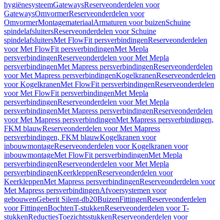
hygiënesysteem
Gateways
Reserveonderdelen voor
Gateways
Omvormer
Reserveonderdelen voor
Omvormer
Montagemateriaal
Armaturen voor buizen
Schuine
spindelafsluiters
Reserveonderdelen voor Schuine
spindelafsluiters
Met FlowFit persverbindingen
Reserveonderdelen
voor Met FlowFit persverbindingen
Met Mepla
persverbindingen
Reserveonderdelen voor Met Mepla
persverbindingen
Met Mapress persverbindingen
Reserveonderdelen
voor Met Mapress persverbindingen
Kogelkranen
Reserveonderdelen
voor Kogelkranen
Met FlowFit persverbindingen
Reserveonderdelen
voor Met FlowFit persverbindingen
Met Mepla
persverbindingen
Reserveonderdelen voor Met Mepla
persverbindingen
Met Mapress persverbindingen
Reserveonderdelen
voor Met Mapress persverbindingen
Met Mapress persverbindingen,
FKM blauw
Reserveonderdelen voor Met Mapress
persverbindingen, FKM blauw
Kogelkranen voor
inbouwmontage
Reserveonderdelen voor Kogelkranen voor
inbouwmontage
Met FlowFit persverbindingen
Met Mepla
persverbindingen
Reserveonderdelen voor Met Mepla
persverbindingen
Keerkleppen
Reserveonderdelen voor
Keerkleppen
Met Mapress persverbindingen
Reserveonderdelen voor
Met Mapress persverbindingen
Afvoersystemen voor
gebouwen
Geberit Silent-db20
Buizen
Fittingen
Reserveonderdelen
voor Fittingen
Bochten
T-stukken
Reserveonderdelen voor T-
stukken
Reducties
Toezichtsstukken
Reserveonderdelen voor