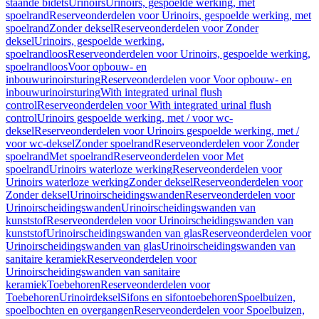
staande bidets
Urinoirs
Urinoirs, gespoelde werking, met
spoelrand
Reserveonderdelen voor Urinoirs, gespoelde werking, met
spoelrand
Zonder deksel
Reserveonderdelen voor Zonder
deksel
Urinoirs, gespoelde werking,
spoelrandloos
Reserveonderdelen voor Urinoirs, gespoelde werking,
spoelrandloos
Voor opbouw- en
inbouwurinoirsturing
Reserveonderdelen voor Voor opbouw- en
inbouwurinoirsturing
With integrated urinal flush
control
Reserveonderdelen voor With integrated urinal flush
control
Urinoirs gespoelde werking, met / voor wc-
deksel
Reserveonderdelen voor Urinoirs gespoelde werking, met /
voor wc-deksel
Zonder spoelrand
Reserveonderdelen voor Zonder
spoelrand
Met spoelrand
Reserveonderdelen voor Met
spoelrand
Urinoirs waterloze werking
Reserveonderdelen voor
Urinoirs waterloze werking
Zonder deksel
Reserveonderdelen voor
Zonder deksel
Urinoirscheidingswanden
Reserveonderdelen voor
Urinoirscheidingswanden
Urinoirscheidingswanden van
kunststof
Reserveonderdelen voor Urinoirscheidingswanden van
kunststof
Urinoirscheidingswanden van glas
Reserveonderdelen voor
Urinoirscheidingswanden van glas
Urinoirscheidingswanden van
sanitaire keramiek
Reserveonderdelen voor
Urinoirscheidingswanden van sanitaire
keramiek
Toebehoren
Reserveonderdelen voor
Toebehoren
Urinoirdeksel
Sifons en sifontoebehoren
Spoelbuizen,
spoelbochten en overgangen
Reserveonderdelen voor Spoelbuizen,