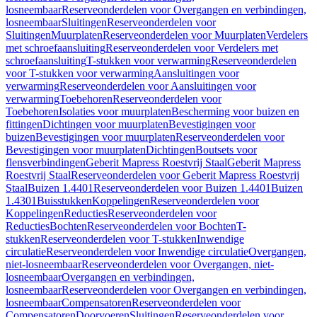
losneembaar
Reserveonderdelen voor Overgangen en verbindingen,
losneembaar
Sluitingen
Reserveonderdelen voor
Sluitingen
Muurplaten
Reserveonderdelen voor Muurplaten
Verdelers
met schroefaansluiting
Reserveonderdelen voor Verdelers met
schroefaansluiting
T-stukken voor verwarming
Reserveonderdelen
voor T-stukken voor verwarming
Aansluitingen voor
verwarming
Reserveonderdelen voor Aansluitingen voor
verwarming
Toebehoren
Reserveonderdelen voor
Toebehoren
Isolaties voor muurplaten
Bescherming voor buizen en
fittingen
Dichtingen voor muurplaten
Bevestigingen voor
buizen
Bevestigingen voor muurplaten
Reserveonderdelen voor
Bevestigingen voor muurplaten
Dichtingen
Boutsets voor
flensverbindingen
Geberit Mapress Roestvrij Staal
Geberit Mapress
Roestvrij Staal
Reserveonderdelen voor Geberit Mapress Roestvrij
Staal
Buizen 1.4401
Reserveonderdelen voor Buizen 1.4401
Buizen
1.4301
Buisstukken
Koppelingen
Reserveonderdelen voor
Koppelingen
Reducties
Reserveonderdelen voor
Reducties
Bochten
Reserveonderdelen voor Bochten
T-
stukken
Reserveonderdelen voor T-stukken
Inwendige
circulatie
Reserveonderdelen voor Inwendige circulatie
Overgangen,
niet-losneembaar
Reserveonderdelen voor Overgangen, niet-
losneembaar
Overgangen en verbindingen,
losneembaar
Reserveonderdelen voor Overgangen en verbindingen,
losneembaar
Compensatoren
Reserveonderdelen voor
Compensatoren
Doorvoeren
Sluitingen
Reserveonderdelen voor