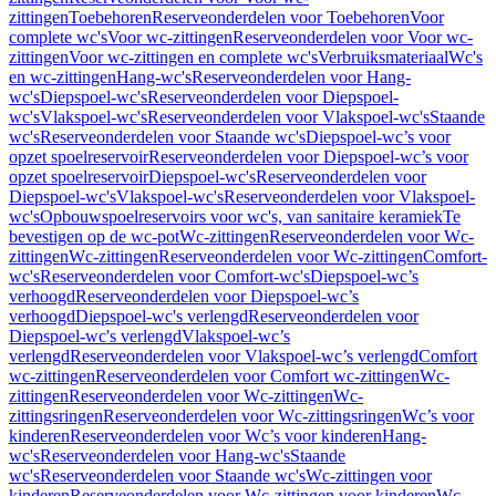
zittingen
Toebehoren
Reserveonderdelen voor Toebehoren
Voor
complete wc's
Voor wc-zittingen
Reserveonderdelen voor Voor wc-
zittingen
Voor wc-zittingen en complete wc's
Verbruiksmateriaal
Wc's
en wc-zittingen
Hang-wc's
Reserveonderdelen voor Hang-
wc's
Diepspoel-wc's
Reserveonderdelen voor Diepspoel-
wc's
Vlakspoel-wc's
Reserveonderdelen voor Vlakspoel-wc's
Staande
wc's
Reserveonderdelen voor Staande wc's
Diepspoel-wc’s voor
opzet spoelreservoir
Reserveonderdelen voor Diepspoel-wc’s voor
opzet spoelreservoir
Diepspoel-wc's
Reserveonderdelen voor
Diepspoel-wc's
Vlakspoel-wc's
Reserveonderdelen voor Vlakspoel-
wc's
Opbouwspoelreservoirs voor wc's, van sanitaire keramiek
Te
bevestigen op de wc-pot
Wc-zittingen
Reserveonderdelen voor Wc-
zittingen
Wc-zittingen
Reserveonderdelen voor Wc-zittingen
Comfort-
wc's
Reserveonderdelen voor Comfort-wc's
Diepspoel-wc’s
verhoogd
Reserveonderdelen voor Diepspoel-wc’s
verhoogd
Diepspoel-wc's verlengd
Reserveonderdelen voor
Diepspoel-wc's verlengd
Vlakspoel-wc’s
verlengd
Reserveonderdelen voor Vlakspoel-wc’s verlengd
Comfort
wc-zittingen
Reserveonderdelen voor Comfort wc-zittingen
Wc-
zittingen
Reserveonderdelen voor Wc-zittingen
Wc-
zittingsringen
Reserveonderdelen voor Wc-zittingsringen
Wc’s voor
kinderen
Reserveonderdelen voor Wc’s voor kinderen
Hang-
wc's
Reserveonderdelen voor Hang-wc's
Staande
wc's
Reserveonderdelen voor Staande wc's
Wc-zittingen voor
kinderen
Reserveonderdelen voor Wc-zittingen voor kinderen
Wc-