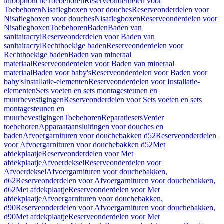
inloopdouche
Toebehoren
Reserveonderdelen voor
Toebehoren
Nisaflegboxen voor douches
Reserveonderdelen voor
Nisaflegboxen voor douches
Nisaflegboxen
Reserveonderdelen voor
Nisaflegboxen
Toebehoren
Baden
Baden van
sanitairacryl
Reserveonderdelen voor Baden van
sanitairacryl
Rechthoekige baden
Reserveonderdelen voor
Rechthoekige baden
Baden van mineraal
materiaal
Reserveonderdelen voor Baden van mineraal
materiaal
Baden voor baby's
Reserveonderdelen voor Baden voor
baby's
Installatie-elementen
Reserveonderdelen voor Installatie-
elementen
Sets voeten en sets montagesteunen en
muurbevestigingen
Reserveonderdelen voor Sets voeten en sets
montagesteunen en
muurbevestigingen
Toebehoren
Reparatiesets
Verder
toebehoren
Apparaataansluitingen voor douches en
baden
Afvoergarnituren voor douchebakken d52
Reserveonderdelen
voor Afvoergarnituren voor douchebakken d52
Met
afdekplaatje
Reserveonderdelen voor Met
afdekplaatje
Afvoerdeksel
Reserveonderdelen voor
Afvoerdeksel
Afvoergarnituren voor douchebakken,
d62
Reserveonderdelen voor Afvoergarnituren voor douchebakken,
d62
Met afdekplaatje
Reserveonderdelen voor Met
afdekplaatje
Afvoergarnituren voor douchebakken,
d90
Reserveonderdelen voor Afvoergarnituren voor douchebakken,
d90
Met afdekplaatje
Reserveonderdelen voor Met