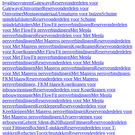
hygiënesysteem
Gateways
Reserveonderdelen voor
Gateways
Omvormer
Reserveonderdelen voor
Omvormer
Montagemateriaal
Armaturen voor buizen
Schuine
spindelafsluiters
Reserveonderdelen voor Schuine
spindelafsluiters
Met FlowFit persverbindingen
Reserveonderdelen
voor Met FlowFit persverbindingen
Met Mepla
persverbindingen
Reserveonderdelen voor Met Mepla
persverbindingen
Met Mapress persverbindingen
Reserveonderdelen
voor Met Mapress persverbindingen
Kogelkranen
Reserveonderdelen
voor Kogelkranen
Met FlowFit persverbindingen
Reserveonderdelen
voor Met FlowFit persverbindingen
Met Mepla
persverbindingen
Reserveonderdelen voor Met Mepla
persverbindingen
Met Mapress persverbindingen
Reserveonderdelen
voor Met Mapress persverbindingen
Met Mapress persverbindingen,
FKM blauw
Reserveonderdelen voor Met Mapress
persverbindingen, FKM blauw
Kogelkranen voor
inbouwmontage
Reserveonderdelen voor Kogelkranen voor
inbouwmontage
Met FlowFit persverbindingen
Met Mepla
persverbindingen
Reserveonderdelen voor Met Mepla
persverbindingen
Keerkleppen
Reserveonderdelen voor
Keerkleppen
Met Mapress persverbindingen
Reserveonderdelen voor
Met Mapress persverbindingen
Afvoersystemen voor
gebouwen
Geberit Silent-db20
Buizen
Fittingen
Reserveonderdelen
voor Fittingen
Bochten
T-stukken
Reserveonderdelen voor T-
stukken
Reducties
Toezichtsstukken
Reserveonderdelen voor