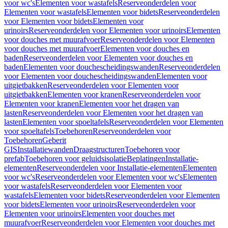
voor wc's
Elementen voor wastafels
Reserveonderdelen voor
Elementen voor wastafels
Elementen voor bidets
Reserveonderdelen
voor Elementen voor bidets
Elementen voor
urinoirs
Reserveonderdelen voor Elementen voor urinoirs
Elementen
voor douches met muurafvoer
Reserveonderdelen voor Elementen
voor douches met muurafvoer
Elementen voor douches en
baden
Reserveonderdelen voor Elementen voor douches en
baden
Elementen voor douchescheidingswanden
Reserveonderdelen
voor Elementen voor douchescheidingswanden
Elementen voor
uitgietbakken
Reserveonderdelen voor Elementen voor
uitgietbakken
Elementen voor kranen
Reserveonderdelen voor
Elementen voor kranen
Elementen voor het dragen van
lasten
Reserveonderdelen voor Elementen voor het dragen van
lasten
Elementen voor spoeltafels
Reserveonderdelen voor Elementen
voor spoeltafels
Toebehoren
Reserveonderdelen voor
Toebehoren
Geberit
GIS
Installatiewanden
Draagstructuren
Toebehoren voor
prefab
Toebehoren voor geluidsisolatie
Beplatingen
Installatie-
elementen
Reserveonderdelen voor Installatie-elementen
Elementen
voor wc's
Reserveonderdelen voor Elementen voor wc's
Elementen
voor wastafels
Reserveonderdelen voor Elementen voor
wastafels
Elementen voor bidets
Reserveonderdelen voor Elementen
voor bidets
Elementen voor urinoirs
Reserveonderdelen voor
Elementen voor urinoirs
Elementen voor douches met
muurafvoer
Reserveonderdelen voor Elementen voor douches met