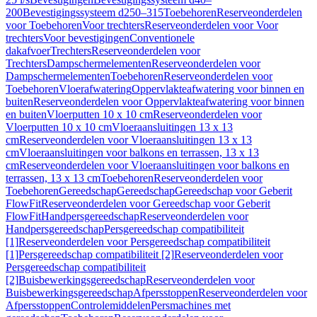
200
Bevestigingssysteem d250–315
Toebehoren
Reserveonderdelen
voor Toebehoren
Voor trechters
Reserveonderdelen voor Voor
trechters
Voor bevestigingen
Conventionele
dakafvoer
Trechters
Reserveonderdelen voor
Trechters
Dampschermelementen
Reserveonderdelen voor
Dampschermelementen
Toebehoren
Reserveonderdelen voor
Toebehoren
Vloerafwatering
Oppervlakteafwatering voor binnen en
buiten
Reserveonderdelen voor Oppervlakteafwatering voor binnen
en buiten
Vloerputten 10 x 10 cm
Reserveonderdelen voor
Vloerputten 10 x 10 cm
Vloeraansluitingen 13 x 13
cm
Reserveonderdelen voor Vloeraansluitingen 13 x 13
cm
Vloeraansluitingen voor balkons en terrassen, 13 x 13
cm
Reserveonderdelen voor Vloeraansluitingen voor balkons en
terrassen, 13 x 13 cm
Toebehoren
Reserveonderdelen voor
Toebehoren
Gereedschap
Gereedschap
Gereedschap voor Geberit
FlowFit
Reserveonderdelen voor Gereedschap voor Geberit
FlowFit
Handpersgereedschap
Reserveonderdelen voor
Handpersgereedschap
Persgereedschap compatibiliteit
[1]
Reserveonderdelen voor Persgereedschap compatibiliteit
[1]
Persgereedschap compatibiliteit [2]
Reserveonderdelen voor
Persgereedschap compatibiliteit
[2]
Buisbewerkingsgereedschap
Reserveonderdelen voor
Buisbewerkingsgereedschap
Afpersstoppen
Reserveonderdelen voor
Afpersstoppen
Controlemiddelen
Persmachines met