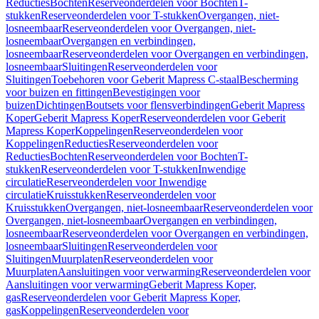
Reducties
Bochten
Reserveonderdelen voor Bochten
T-
stukken
Reserveonderdelen voor T-stukken
Overgangen, niet-
losneembaar
Reserveonderdelen voor Overgangen, niet-
losneembaar
Overgangen en verbindingen,
losneembaar
Reserveonderdelen voor Overgangen en verbindingen,
losneembaar
Sluitingen
Reserveonderdelen voor
Sluitingen
Toebehoren voor Geberit Mapress C-staal
Bescherming
voor buizen en fittingen
Bevestigingen voor
buizen
Dichtingen
Boutsets voor flensverbindingen
Geberit Mapress
Koper
Geberit Mapress Koper
Reserveonderdelen voor Geberit
Mapress Koper
Koppelingen
Reserveonderdelen voor
Koppelingen
Reducties
Reserveonderdelen voor
Reducties
Bochten
Reserveonderdelen voor Bochten
T-
stukken
Reserveonderdelen voor T-stukken
Inwendige
circulatie
Reserveonderdelen voor Inwendige
circulatie
Kruisstukken
Reserveonderdelen voor
Kruisstukken
Overgangen, niet-losneembaar
Reserveonderdelen voor
Overgangen, niet-losneembaar
Overgangen en verbindingen,
losneembaar
Reserveonderdelen voor Overgangen en verbindingen,
losneembaar
Sluitingen
Reserveonderdelen voor
Sluitingen
Muurplaten
Reserveonderdelen voor
Muurplaten
Aansluitingen voor verwarming
Reserveonderdelen voor
Aansluitingen voor verwarming
Geberit Mapress Koper,
gas
Reserveonderdelen voor Geberit Mapress Koper,
gas
Koppelingen
Reserveonderdelen voor