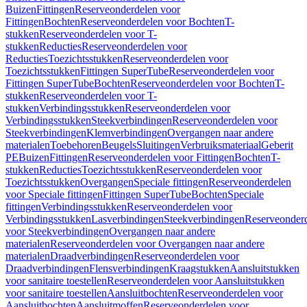
Buizen
Fittingen
Reserveonderdelen voor
Fittingen
Bochten
Reserveonderdelen voor Bochten
T-
stukken
Reserveonderdelen voor T-
stukken
Reducties
Reserveonderdelen voor
Reducties
Toezichtsstukken
Reserveonderdelen voor
Toezichtsstukken
Fittingen SuperTube
Reserveonderdelen voor
Fittingen SuperTube
Bochten
Reserveonderdelen voor Bochten
T-
stukken
Reserveonderdelen voor T-
stukken
Verbindingsstukken
Reserveonderdelen voor
Verbindingsstukken
Steekverbindingen
Reserveonderdelen voor
Steekverbindingen
Klemverbindingen
Overgangen naar andere
materialen
Toebehoren
Beugels
Sluitingen
Verbruiksmateriaal
Geberit
PE
Buizen
Fittingen
Reserveonderdelen voor Fittingen
Bochten
T-
stukken
Reducties
Toezichtsstukken
Reserveonderdelen voor
Toezichtsstukken
Overgangen
Speciale fittingen
Reserveonderdelen
voor Speciale fittingen
Fittingen SuperTube
Bochten
Speciale
fittingen
Verbindingsstukken
Reserveonderdelen voor
Verbindingsstukken
Lasverbindingen
Steekverbindingen
Reserveonder
voor Steekverbindingen
Overgangen naar andere
materialen
Reserveonderdelen voor Overgangen naar andere
materialen
Draadverbindingen
Reserveonderdelen voor
Draadverbindingen
Flensverbindingen
Kraagstukken
Aansluitstukken
voor sanitaire toestellen
Reserveonderdelen voor Aansluitstukken
voor sanitaire toestellen
Aansluitbochten
Reserveonderdelen voor
Aansluitbochten
Aansluitmoffen
Reserveonderdelen voor