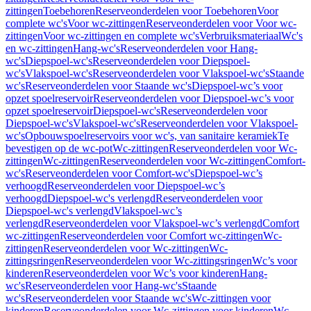
zittingen
Toebehoren
Reserveonderdelen voor Toebehoren
Voor
complete wc's
Voor wc-zittingen
Reserveonderdelen voor Voor wc-
zittingen
Voor wc-zittingen en complete wc's
Verbruiksmateriaal
Wc's
en wc-zittingen
Hang-wc's
Reserveonderdelen voor Hang-
wc's
Diepspoel-wc's
Reserveonderdelen voor Diepspoel-
wc's
Vlakspoel-wc's
Reserveonderdelen voor Vlakspoel-wc's
Staande
wc's
Reserveonderdelen voor Staande wc's
Diepspoel-wc’s voor
opzet spoelreservoir
Reserveonderdelen voor Diepspoel-wc’s voor
opzet spoelreservoir
Diepspoel-wc's
Reserveonderdelen voor
Diepspoel-wc's
Vlakspoel-wc's
Reserveonderdelen voor Vlakspoel-
wc's
Opbouwspoelreservoirs voor wc's, van sanitaire keramiek
Te
bevestigen op de wc-pot
Wc-zittingen
Reserveonderdelen voor Wc-
zittingen
Wc-zittingen
Reserveonderdelen voor Wc-zittingen
Comfort-
wc's
Reserveonderdelen voor Comfort-wc's
Diepspoel-wc’s
verhoogd
Reserveonderdelen voor Diepspoel-wc’s
verhoogd
Diepspoel-wc's verlengd
Reserveonderdelen voor
Diepspoel-wc's verlengd
Vlakspoel-wc’s
verlengd
Reserveonderdelen voor Vlakspoel-wc’s verlengd
Comfort
wc-zittingen
Reserveonderdelen voor Comfort wc-zittingen
Wc-
zittingen
Reserveonderdelen voor Wc-zittingen
Wc-
zittingsringen
Reserveonderdelen voor Wc-zittingsringen
Wc’s voor
kinderen
Reserveonderdelen voor Wc’s voor kinderen
Hang-
wc's
Reserveonderdelen voor Hang-wc's
Staande
wc's
Reserveonderdelen voor Staande wc's
Wc-zittingen voor
kinderen
Reserveonderdelen voor Wc-zittingen voor kinderen
Wc-