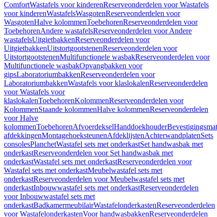
Comfort
Wastafels voor kinderen
Reserveonderdelen voor Wastafels
voor kinderen
Wastafels
Wasgoten
Reserveonderdelen voor
Wasgoten
Halve kolommen
Toebehoren
Reserveonderdelen voor
Toebehoren
Andere wastafels
Reserveonderdelen voor Andere
wastafels
Uitgietbakken
Reserveonderdelen voor
Uitgietbakken
Uitstortgootstenen
Reserveonderdelen voor
Uitstortgootstenen
Multifunctionele wasbak
Reserveonderdelen voor
Multifunctionele wasbak
Opvangbakken voor
gips
Laboratoriumbakken
Reserveonderdelen voor
Laboratoriumbakken
Wastafels voor klaslokalen
Reserveonderdelen
voor Wastafels voor
klaslokalen
Toebehoren
Kolommen
Reserveonderdelen voor
Kolommen
Staande kolommen
Halve kolommen
Reserveonderdelen
voor Halve
kolommen
Toebehoren
Afvoerdeksel
Handdoekhouder
Bevestigingsmat
afdekkingen
Montagehoeksteunen
Afdeklijsten
Achterwandplaten
Sets
consoles
Planchet
Wastafel sets met onderkast
Set handwasbak met
onderkast
Reserveonderdelen voor Set handwasbak met
onderkast
Wastafel sets met onderkast
Reserveonderdelen voor
Wastafel sets met onderkast
Meubelwastafel sets met
onderkast
Reserveonderdelen voor Meubelwastafel sets met
onderkast
Inbouwwastafel sets met onderkast
Reserveonderdelen
voor Inbouwwastafel sets met
onderkast
Badkamermeubilair
Wastafelonderkasten
Reserveonderdelen
voor Wastafelonderkasten
Voor handwasbakken
Reserveonderdelen