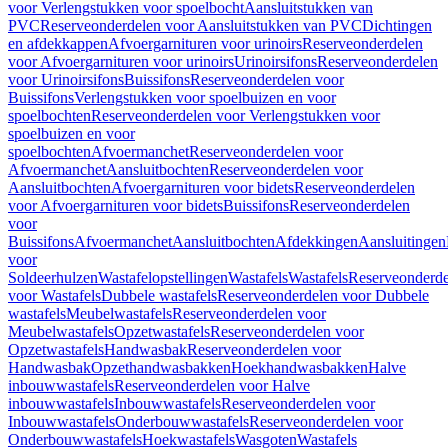
voor Verlengstukken voor spoelbocht
Aansluitstukken van
PVC
Reserveonderdelen voor Aansluitstukken van PVC
Dichtingen
en afdekkappen
Afvoergarnituren voor urinoirs
Reserveonderdelen
voor Afvoergarnituren voor urinoirs
Urinoirsifons
Reserveonderdelen
voor Urinoirsifons
Buissifons
Reserveonderdelen voor
Buissifons
Verlengstukken voor spoelbuizen en voor
spoelbochten
Reserveonderdelen voor Verlengstukken voor
spoelbuizen en voor
spoelbochten
Afvoermanchet
Reserveonderdelen voor
Afvoermanchet
Aansluitbochten
Reserveonderdelen voor
Aansluitbochten
Afvoergarnituren voor bidets
Reserveonderdelen
voor Afvoergarnituren voor bidets
Buissifons
Reserveonderdelen
voor
Buissifons
Afvoermanchet
Aansluitbochten
Afdekkingen
Aansluitingen
voor
Soldeerhulzen
Wastafelopstellingen
Wastafels
Wastafels
Reserveonderde
voor Wastafels
Dubbele wastafels
Reserveonderdelen voor Dubbele
wastafels
Meubelwastafels
Reserveonderdelen voor
Meubelwastafels
Opzetwastafels
Reserveonderdelen voor
Opzetwastafels
Handwasbak
Reserveonderdelen voor
Handwasbak
Opzethandwasbakken
Hoekhandwasbakken
Halve
inbouwwastafels
Reserveonderdelen voor Halve
inbouwwastafels
Inbouwwastafels
Reserveonderdelen voor
Inbouwwastafels
Onderbouwwastafels
Reserveonderdelen voor
Onderbouwwastafels
Hoekwastafels
Wasgoten
Wastafels