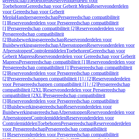
gereedschap
Toebehoren
Reserveonderdelen voor
Toebehoren
Gereedschap voor Geberit Mepla
Reserveonderdelen
voor Gereedschap voor Geberit
Mepla
Handpersgereedschap
Persgereedschap compatibiliteit
[1]
Reserveonderdelen voor Persgereedschap compatibiliteit
[1]
Persgereedschap compatibiliteit [2]
Reserveonderdelen voor
Persgereedschap compatibiliteit
[2]
Buisbewerkingsgereedschap
Reserveonderdelen voor
Buisbewerkingsgereedschap
Afpersstoppen
Reserveonderdelen voor
Afpersstoppen
Controlemiddelen
Toebehoren
Gereedschap voor
Geberit Mapress
Reserveonderdelen voor Gereedschap voor Geberit
Mapress
Persgereedschap compatibiliteit [1]
Reserveonderdelen voor
Persgereedschap compatibiliteit [1]
Persgereedschap compatibiliteit
[2]
Reserveonderdelen voor Persgereedschap compatibiliteit
[2]
Persgereedschappen compatibiliteit [1] / [2]
Reserveonderdelen
voor Persgereedschappen compatibiliteit [1] / [2]
Persgereedschap
compatibiliteit [2XL]
Reserveonderdelen voor Persgereedschap
compatibiliteit [2XL]
Persgereedschap compatibiliteit
[3]
Reserveonderdelen voor Persgereedschap compatibiliteit
[3]
Buisbewerkingsgereedschap
Reserveonderdelen voor
Buisbewerkingsgereedschap
Afpersstoppen
Reserveonderdelen voor
Afpersstoppen
Controlemiddelen
Reserveonderdelen voor
Controlemiddelen
Toebehoren
Persgereedschap
Reserveonderdelen
voor Persgereedschap
Persgereedschap compatibiliteit
[1]
Reserveonderdelen voor Persgereedschap compatibiliteit