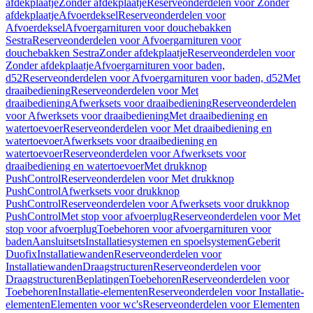
afdekplaatje
Zonder afdekplaatje
Reserveonderdelen voor Zonder
afdekplaatje
Afvoerdeksel
Reserveonderdelen voor
Afvoerdeksel
Afvoergarnituren voor douchebakken
Sestra
Reserveonderdelen voor Afvoergarnituren voor
douchebakken Sestra
Zonder afdekplaatje
Reserveonderdelen voor
Zonder afdekplaatje
Afvoergarnituren voor baden,
d52
Reserveonderdelen voor Afvoergarnituren voor baden, d52
Met
draaibediening
Reserveonderdelen voor Met
draaibediening
Afwerksets voor draaibediening
Reserveonderdelen
voor Afwerksets voor draaibediening
Met draaibediening en
watertoevoer
Reserveonderdelen voor Met draaibediening en
watertoevoer
Afwerksets voor draaibediening en
watertoevoer
Reserveonderdelen voor Afwerksets voor
draaibediening en watertoevoer
Met drukknop
PushControl
Reserveonderdelen voor Met drukknop
PushControl
Afwerksets voor drukknop
PushControl
Reserveonderdelen voor Afwerksets voor drukknop
PushControl
Met stop voor afvoerplug
Reserveonderdelen voor Met
stop voor afvoerplug
Toebehoren voor afvoergarnituren voor
baden
Aansluitsets
Installatiesystemen en spoelsystemen
Geberit
Duofix
Installatiewanden
Reserveonderdelen voor
Installatiewanden
Draagstructuren
Reserveonderdelen voor
Draagstructuren
Beplatingen
Toebehoren
Reserveonderdelen voor
Toebehoren
Installatie-elementen
Reserveonderdelen voor Installatie-
elementen
Elementen voor wc's
Reserveonderdelen voor Elementen