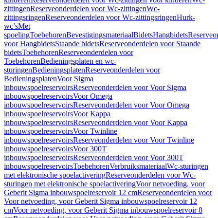
zittingen
Reserveonderdelen voor Wc-zittingen
Wc-
zittingsringen
Reserveonderdelen voor Wc-zittingsringen
Hurk-
wc’s
Met
spoeling
Toebehoren
Bevestigingsmateriaal
Bidets
Hangbidets
Reserveo
voor Hangbidets
Staande bidets
Reserveonderdelen voor Staande
bidets
Toebehoren
Reserveonderdelen voor
Toebehoren
Bedieningsplaten en wc-
sturingen
Bedieningsplaten
Reserveonderdelen voor
Bedieningsplaten
Voor Sigma
inbouwspoelreservoirs
Reserveonderdelen voor Voor Sigma
inbouwspoelreservoirs
Voor Omega
inbouwspoelreservoirs
Reserveonderdelen voor Voor Omega
inbouwspoelreservoirs
Voor Kappa
inbouwspoelreservoirs
Reserveonderdelen voor Voor Kappa
inbouwspoelreservoirs
Voor Twinline
inbouwspoelreservoirs
Reserveonderdelen voor Voor Twinline
inbouwspoelreservoirs
Voor 300T
inbouwspoelreservoirs
Reserveonderdelen voor Voor 300T
inbouwspoelreservoirs
Toebehoren
Verbruiksmateriaal
Wc-sturingen
met elektronische spoelactivering
Reserveonderdelen voor Wc-
sturingen met elektronische spoelactivering
Voor netvoeding, voor
Geberit Sigma inbouwspoelreservoir 12 cm
Reserveonderdelen voor
Voor netvoeding, voor Geberit Sigma inbouwspoelreservoir 12
cm
Voor netvoeding, voor Geberit Sigma inbouwspoelreservoir 8