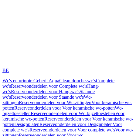
BE
Wc's en urinoirs
Geberit AquaClean douche-wc’s
Complete
wc's
Reserveonderdelen voor Complete wc's
Hang-
wc's
Reserveonderdelen voor Hang-wc's
Staande
wc's
Reserveonderdelen voor Staande wc's
Wc-
zittingen
Reserveonderdelen voor Wc-zittingen
Voor keramische wc-
potten
Reserveonderdelen voor Voor keramische wc-potten
Wc-
bijzettoestellen
Reserveonderdelen voor Wc-bijzettoestellen
Voor
keramische wc-potten
Reserveonderdelen voor Voor keramische wc-
potten
Designplaten
Reserveonderdelen voor Designplaten
Voor
complete wc's
Reserveonderdelen voor Voor complete wc's
Voor wc-
zittingen
Reserveonderdelen voor Voor wc-