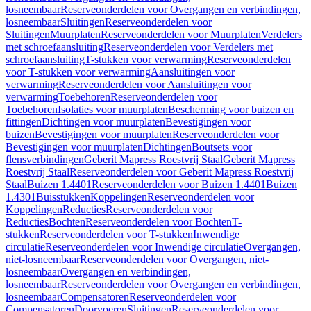
losneembaar
Reserveonderdelen voor Overgangen en verbindingen,
losneembaar
Sluitingen
Reserveonderdelen voor
Sluitingen
Muurplaten
Reserveonderdelen voor Muurplaten
Verdelers
met schroefaansluiting
Reserveonderdelen voor Verdelers met
schroefaansluiting
T-stukken voor verwarming
Reserveonderdelen
voor T-stukken voor verwarming
Aansluitingen voor
verwarming
Reserveonderdelen voor Aansluitingen voor
verwarming
Toebehoren
Reserveonderdelen voor
Toebehoren
Isolaties voor muurplaten
Bescherming voor buizen en
fittingen
Dichtingen voor muurplaten
Bevestigingen voor
buizen
Bevestigingen voor muurplaten
Reserveonderdelen voor
Bevestigingen voor muurplaten
Dichtingen
Boutsets voor
flensverbindingen
Geberit Mapress Roestvrij Staal
Geberit Mapress
Roestvrij Staal
Reserveonderdelen voor Geberit Mapress Roestvrij
Staal
Buizen 1.4401
Reserveonderdelen voor Buizen 1.4401
Buizen
1.4301
Buisstukken
Koppelingen
Reserveonderdelen voor
Koppelingen
Reducties
Reserveonderdelen voor
Reducties
Bochten
Reserveonderdelen voor Bochten
T-
stukken
Reserveonderdelen voor T-stukken
Inwendige
circulatie
Reserveonderdelen voor Inwendige circulatie
Overgangen,
niet-losneembaar
Reserveonderdelen voor Overgangen, niet-
losneembaar
Overgangen en verbindingen,
losneembaar
Reserveonderdelen voor Overgangen en verbindingen,
losneembaar
Compensatoren
Reserveonderdelen voor
Compensatoren
Doorvoeren
Sluitingen
Reserveonderdelen voor