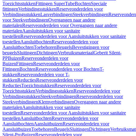
Toezichtsstukken
Fittingen SuperTube
Bochten
Speciale
fittingen
Verbindingsstukken
Reserveonderdelen voor
Verbindingsstukken
Lasverbindingen
Steekverbindingen
Reserveonder
voor Steekverbindingen
Overgangen naar andere
materialen
Reserveonderdelen voor Overgangen naar andere
materialen
Aansluitstukken voor sanitaire
toestellen
Reserveonderdelen voor Aansluitstukken voor sanitaire
toestellen
Aansluitbochten
Reserveonderdelen voor
Aansluitbochten
Toebehoren
Beugels
Bevestigingen voor
beugels
Sluitingen
Dichtingen
Verbruiksmateriaal
Geberit Silent-
PP
Buizen
Reserveonderdelen voor
Buizen
Fittingen
Reserveonderdelen voor
Fittingen
Bochten
Reserveonderdelen voor Bochten
T-
stukken
Reserveonderdelen voor T-
stukken
Reducties
Reserveonderdelen voor
Reducties
Toezichtsstukken
Reserveonderdelen voor
Toezichtsstukken
Verbindingsstukken
Reserveonderdelen voor
Verbindingsstukken
Steekverbindingen
Reserveonderdelen voor
Steekverbindingen
Klemverbindingen
Overgangen naar andere
materialen
Aansluitstukken voor sanitaire
toestellen
Reserveonderdelen voor Aansluitstukken voor sanitaire
toestellen
Aansluitbochten
Reserveonderdelen voor
Aansluitbochten
Aansluitbuizen
Reserveonderdelen voor
Aansluitbuizen
Toebehoren
Beugels
Sluitingen
Dichtingen
Verbruiksmat
Silent-Pro
Buizen
Reserveonderdelen voor