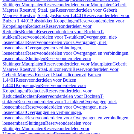
Sluitingen
Muurplaten
Reserveonderdelen voor Muurplaten
Geberit
Mapress Roestvrij Staal, gas
Reserveonderdelen voor Geberit
Mapress Roestvrij Staal, gas
Buizen 1.4401
Reserveonderdelen voor
Buizen 1.4401
Buisstukken
Koppelingen
Reserveonderdelen voor
Koppelingen
Reducties
Reserveonderdelen voor
Reducties
Bochten
Reserveonderdelen voor Bochten
T-
stukken
Reserveonderdelen voor T-stukken
Overgangen, niet-
losneembaar
Reserveonderdelen voor Overgangen, niet-
losneembaar
Overgangen en verbindingen,
losneembaar
Reserveonderdelen voor Overgangen en verbindingen,
losneembaar
Sluitingen
Reserveonderdelen voor
Sluitingen
Muurplaten
Reserveonderdelen voor Muurplaten
Geberit
Mapress Roestvrij Staal, siliconenvrij
Reserveonderdelen voor
Geberit Mapress Roestvrij Staal, siliconenvrij
Buizen
1.4401
Reserveonderdelen voor Buizen
1.4401
Koppelingen
Reserveonderdelen voor
Koppelingen
Reducties
Reserveonderdelen voor
Reducties
Bochten
Reserveonderdelen voor Bochten
T-
stukken
Reserveonderdelen voor T-stukken
Overgangen, niet-
losneembaar
Reserveonderdelen voor Overgangen, niet-
losneembaar
Overgangen en verbindingen,
losneembaar
Reserveonderdelen voor Overgangen en verbindingen,
losneembaar
Sluitingen
Reserveonderdelen voor
Sluitingen
Muurplaten
Reserveonderdelen voor
Muurplaten
Compensatoren
Reserveonderdelen voor