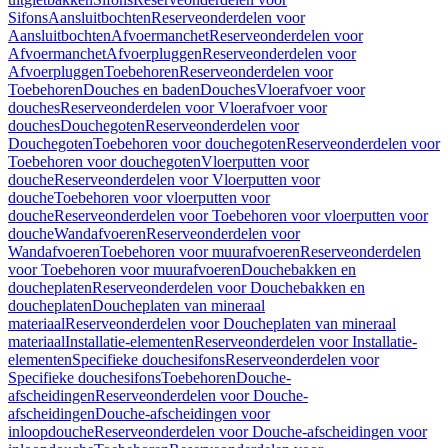
Sifons
Aansluitbochten
Reserveonderdelen voor
Aansluitbochten
Afvoermanchet
Reserveonderdelen voor
Afvoermanchet
Afvoerpluggen
Reserveonderdelen voor
Afvoerpluggen
Toebehoren
Reserveonderdelen voor
Toebehoren
Douches en baden
Douches
Vloerafvoer voor
douches
Reserveonderdelen voor Vloerafvoer voor
douches
Douchegoten
Reserveonderdelen voor
Douchegoten
Toebehoren voor douchegoten
Reserveonderdelen voor
Toebehoren voor douchegoten
Vloerputten voor
douche
Reserveonderdelen voor Vloerputten voor
douche
Toebehoren voor vloerputten voor
douche
Reserveonderdelen voor Toebehoren voor vloerputten voor
douche
Wandafvoeren
Reserveonderdelen voor
Wandafvoeren
Toebehoren voor muurafvoeren
Reserveonderdelen
voor Toebehoren voor muurafvoeren
Douchebakken en
doucheplaten
Reserveonderdelen voor Douchebakken en
doucheplaten
Doucheplaten van mineraal
materiaal
Reserveonderdelen voor Doucheplaten van mineraal
materiaal
Installatie-elementen
Reserveonderdelen voor Installatie-
elementen
Specifieke douchesifons
Reserveonderdelen voor
Specifieke douchesifons
Toebehoren
Douche-
afscheidingen
Reserveonderdelen voor Douche-
afscheidingen
Douche-afscheidingen voor
inloopdouche
Reserveonderdelen voor Douche-afscheidingen voor