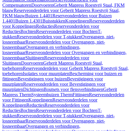
Compensatoren
Doorvoeren
Geberit Mapress Roestvrij Staal, FKM
blauw
Reserveonderdelen voor Geberit Mapress Roestvrij Staal,
FKM blauw
Buizen 1.4401
Reserveonderdelen voor Buizen
1.4401
Buizen 1.4301
Buisstukken
Koppelingen
Reserveonderdelen
voor Koppelingen
Reducties
Reserveonderdelen voor
Reducties
Bochten
Reserveonderdelen voor Bochten
T-
stukken
Reserveonderdelen voor T-stukken
Overgangen, niet-
losneembaar
Reserveonderdelen voor Overgangen, niet-
losneembaar
Overgangen en verbindingen,
losneembaar
Reserveonderdelen voor Overgangen en verbindingen,
losneembaar
Sluitingen
Reserveonderdelen voor
Sluitingen
Doorvoeren
Geberit Mapress Roestvrij Staal,
toebehoren
Reserveonderdelen voor Geberit Mapress Roestvrij Staal,
toebehoren
Isolaties voor muurplaten
Bescherming voor buizen en
fittingen
Bevestigingen voor buizen
Bevestigingen voor
muurplaten
Reserveonderdelen voor Bevestigingen voor
muurplaten
Dichtingen
Boutsets voor flensverbindingen
Geberit
Mapress Therm
Systeembuizen Therm
Fittingen
Reserveonderdelen
voor Fittingen
Koppelingen
Reserveonderdelen voor
Koppelingen
Reducties
Reserveonderdelen voor
Reducties
Bochten
Reserveonderdelen voor Bochten
T-
stukken
Reserveonderdelen voor T-stukken
Overgangen, niet-
losneembaar
Reserveonderdelen voor Overgangen, niet-
losneembaar
Overgangen en verbindingen,