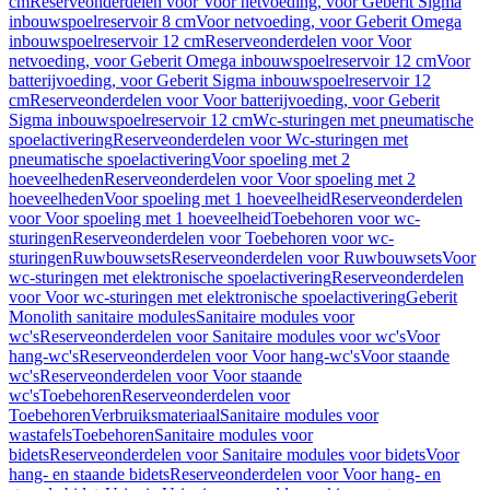
cm
Reserveonderdelen voor Voor netvoeding, voor Geberit Sigma
inbouwspoelreservoir 8 cm
Voor netvoeding, voor Geberit Omega
inbouwspoelreservoir 12 cm
Reserveonderdelen voor Voor
netvoeding, voor Geberit Omega inbouwspoelreservoir 12 cm
Voor
batterijvoeding, voor Geberit Sigma inbouwspoelreservoir 12
cm
Reserveonderdelen voor Voor batterijvoeding, voor Geberit
Sigma inbouwspoelreservoir 12 cm
Wc-sturingen met pneumatische
spoelactivering
Reserveonderdelen voor Wc-sturingen met
pneumatische spoelactivering
Voor spoeling met 2
hoeveelheden
Reserveonderdelen voor Voor spoeling met 2
hoeveelheden
Voor spoeling met 1 hoeveelheid
Reserveonderdelen
voor Voor spoeling met 1 hoeveelheid
Toebehoren voor wc-
sturingen
Reserveonderdelen voor Toebehoren voor wc-
sturingen
Ruwbouwsets
Reserveonderdelen voor Ruwbouwsets
Voor
wc-sturingen met elektronische spoelactivering
Reserveonderdelen
voor Voor wc-sturingen met elektronische spoelactivering
Geberit
Monolith sanitaire modules
Sanitaire modules voor
wc's
Reserveonderdelen voor Sanitaire modules voor wc's
Voor
hang-wc's
Reserveonderdelen voor Voor hang-wc's
Voor staande
wc's
Reserveonderdelen voor Voor staande
wc's
Toebehoren
Reserveonderdelen voor
Toebehoren
Verbruiksmateriaal
Sanitaire modules voor
wastafels
Toebehoren
Sanitaire modules voor
bidets
Reserveonderdelen voor Sanitaire modules voor bidets
Voor
hang- en staande bidets
Reserveonderdelen voor Voor hang- en