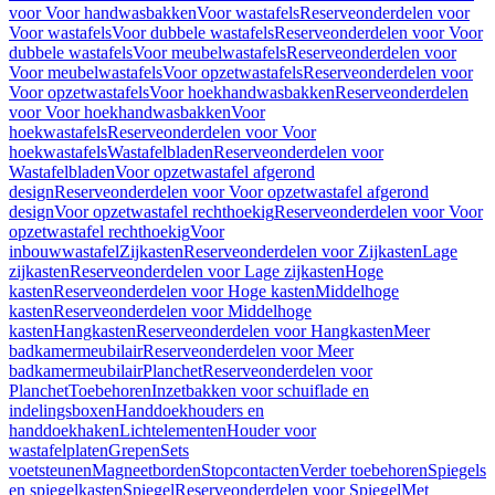
voor Voor handwasbakken
Voor wastafels
Reserveonderdelen voor
Voor wastafels
Voor dubbele wastafels
Reserveonderdelen voor Voor
dubbele wastafels
Voor meubelwastafels
Reserveonderdelen voor
Voor meubelwastafels
Voor opzetwastafels
Reserveonderdelen voor
Voor opzetwastafels
Voor hoekhandwasbakken
Reserveonderdelen
voor Voor hoekhandwasbakken
Voor
hoekwastafels
Reserveonderdelen voor Voor
hoekwastafels
Wastafelbladen
Reserveonderdelen voor
Wastafelbladen
Voor opzetwastafel afgerond
design
Reserveonderdelen voor Voor opzetwastafel afgerond
design
Voor opzetwastafel rechthoekig
Reserveonderdelen voor Voor
opzetwastafel rechthoekig
Voor
inbouwwastafel
Zijkasten
Reserveonderdelen voor Zijkasten
Lage
zijkasten
Reserveonderdelen voor Lage zijkasten
Hoge
kasten
Reserveonderdelen voor Hoge kasten
Middelhoge
kasten
Reserveonderdelen voor Middelhoge
kasten
Hangkasten
Reserveonderdelen voor Hangkasten
Meer
badkamermeubilair
Reserveonderdelen voor Meer
badkamermeubilair
Planchet
Reserveonderdelen voor
Planchet
Toebehoren
Inzetbakken voor schuiflade en
indelingsboxen
Handdoekhouders en
handdoekhaken
Lichtelementen
Houder voor
wastafelplaten
Grepen
Sets
voetsteunen
Magneetborden
Stopcontacten
Verder toebehoren
Spiegels
en spiegelkasten
Spiegel
Reserveonderdelen voor Spiegel
Met