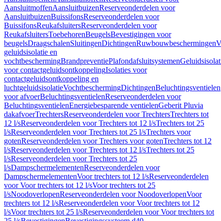
Aansluitmoffen
Aansluitbuizen
Reserveonderdelen voor
Aansluitbuizen
Buissifons
Reserveonderdelen voor
Buissifons
Reukafsluiters
Reserveonderdelen voor
Reukafsluiters
Toebehoren
Beugels
Bevestigingen voor
beugels
Draagschalen
Sluitingen
Dichtingen
Ruwbouwbeschermingen
V
geluidsisolatie en
vochtbescherming
Brandpreventie
Plafondafsluitsystemen
Geluidsisolat
voor contactgeluidsontkoppeling
Isolaties voor
contactgeluidsontkoppeling en
luchtgeluidsisolatie
Vochtbescherming
Dichtingen
Beluchtingsventielen
voor afvoer
Beluchtingsventielen
Reserveonderdelen voor
Beluchtingsventielen
Energiebesparende ventielen
Geberit Pluvia
dakafvoer
Trechters
Reserveonderdelen voor Trechters
Trechters tot
12 l/s
Reserveonderdelen voor Trechters tot 12 l/s
Trechters tot 25
l/s
Reserveonderdelen voor Trechters tot 25 l/s
Trechters voor
goten
Reserveonderdelen voor Trechters voor goten
Trechters tot 12
l/s
Reserveonderdelen voor Trechters tot 12 l/s
Trechters tot 25
l/s
Reserveonderdelen voor Trechters tot 25
l/s
Dampschermelementen
Reserveonderdelen voor
Dampschermelementen
Voor trechters tot 12 l/s
Reserveonderdelen
voor Voor trechters tot 12 l/s
Voor trechters tot 25
l/s
Noodoverlopen
Reserveonderdelen voor Noodoverlopen
Voor
trechters tot 12 l/s
Reserveonderdelen voor Voor trechters tot 12
l/s
Voor trechters tot 25 l/s
Reserveonderdelen voor Voor trechters tot
25 l/s
Bevestigingen
Bevestigingssysteem d40–