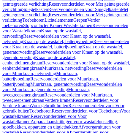
geïntegreerde verlichting
Reserveonderdelen voor Met geïntegreerde
verlichting
Spiegelkasten
Reserveonderdelen voor Spiegelkasten
Met
geïntegreerde verlichting
Reserveonderdelen voor Met geïntegreerde
verlichting
Toebehoren
Lichtelementen
Grepen
Verder
toebehoren
Stopcontacten
Kranen
Wastafelkranen
Reserveonderdelen
voor Wastafelkranen
Kraan op de wastafel,
netvoeding
Reserveonderdelen voor Kraan op de wastafel,
netvoeding
Kraan op de wastafel, batterijvoeding
Reserveonderdelen
voor Kraan op de wastafel, batterijvoeding
Kraan op de wastafel,
generatorvoeding
Reserveonderdelen voor Kraan op de wastafel,
generatorvoeding
Kraan op de wastafel,
eenhendelmengkraan
Reserveonderdelen voor Kraan op de wastafel,
eenhendelmengkraan
Muurkraan, netvoeding
Reserveonderdelen
voor Muurkraan, netvoeding
Muurkraan,
batterijvoeding
Reserveonderdelen voor Muurkraan,
batterijvoeding
Muurkraan, generatorvoeding
Reserveonderdelen
voor Muurkraan, generatorvoeding
Muurkraan,
tweegreepsmengkraan
Reserveonderdelen voor Muurkraan,
tweegreepsmengkraan
Verdere kranen
Reserveonderdelen voor
Verdere kranen
Voor gebruik buiten
Reserveonderdelen voor Voor
gebruik buiten
Toebehoren
Reserveonderdelen voor Toebehoren
Voor
wastafelkranen
Reserveonderdelen voor Voor
wastafelkranen
Apparaataansluitingen voor wastafelopstelling,
spoelbakken, apparaten en uitgietbakken
Afvoergarnituren voor
wastafels
Reserveonderdelen voor Afvoergarnituren voor