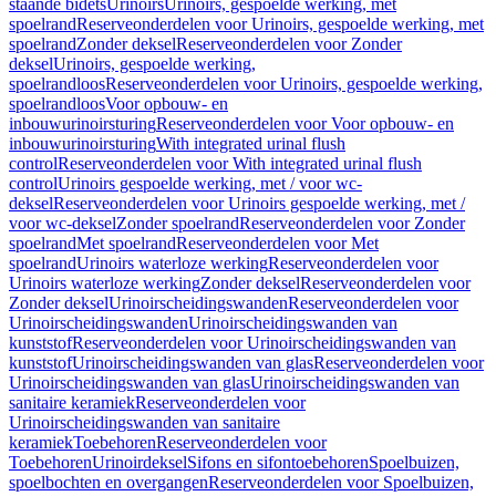
staande bidets
Urinoirs
Urinoirs, gespoelde werking, met
spoelrand
Reserveonderdelen voor Urinoirs, gespoelde werking, met
spoelrand
Zonder deksel
Reserveonderdelen voor Zonder
deksel
Urinoirs, gespoelde werking,
spoelrandloos
Reserveonderdelen voor Urinoirs, gespoelde werking,
spoelrandloos
Voor opbouw- en
inbouwurinoirsturing
Reserveonderdelen voor Voor opbouw- en
inbouwurinoirsturing
With integrated urinal flush
control
Reserveonderdelen voor With integrated urinal flush
control
Urinoirs gespoelde werking, met / voor wc-
deksel
Reserveonderdelen voor Urinoirs gespoelde werking, met /
voor wc-deksel
Zonder spoelrand
Reserveonderdelen voor Zonder
spoelrand
Met spoelrand
Reserveonderdelen voor Met
spoelrand
Urinoirs waterloze werking
Reserveonderdelen voor
Urinoirs waterloze werking
Zonder deksel
Reserveonderdelen voor
Zonder deksel
Urinoirscheidingswanden
Reserveonderdelen voor
Urinoirscheidingswanden
Urinoirscheidingswanden van
kunststof
Reserveonderdelen voor Urinoirscheidingswanden van
kunststof
Urinoirscheidingswanden van glas
Reserveonderdelen voor
Urinoirscheidingswanden van glas
Urinoirscheidingswanden van
sanitaire keramiek
Reserveonderdelen voor
Urinoirscheidingswanden van sanitaire
keramiek
Toebehoren
Reserveonderdelen voor
Toebehoren
Urinoirdeksel
Sifons en sifontoebehoren
Spoelbuizen,
spoelbochten en overgangen
Reserveonderdelen voor Spoelbuizen,