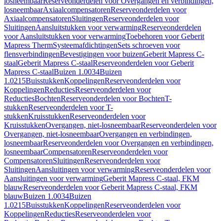
losneembaar
Reserveonderdelen voor Overgangen en verbindingen,
losneembaar
Axiaalcompensatoren
Reserveonderdelen voor
Axiaalcompensatoren
Sluitingen
Reserveonderdelen voor
Sluitingen
Aansluitstukken voor verwarming
Reserveonderdelen
voor Aansluitstukken voor verwarming
Toebehoren voor Geberit
Mapress Therm
Systeemafdichtingen
Sets schroeven voor
flensverbindingen
Bevestigingen voor buizen
Geberit Mapress C-
staal
Geberit Mapress C-staal
Reserveonderdelen voor Geberit
Mapress C-staal
Buizen 1.0034
Buizen
1.0215
Buisstukken
Koppelingen
Reserveonderdelen voor
Koppelingen
Reducties
Reserveonderdelen voor
Reducties
Bochten
Reserveonderdelen voor Bochten
T-
stukken
Reserveonderdelen voor T-
stukken
Kruisstukken
Reserveonderdelen voor
Kruisstukken
Overgangen, niet-losneembaar
Reserveonderdelen voor
Overgangen, niet-losneembaar
Overgangen en verbindingen,
losneembaar
Reserveonderdelen voor Overgangen en verbindingen,
losneembaar
Compensatoren
Reserveonderdelen voor
Compensatoren
Sluitingen
Reserveonderdelen voor
Sluitingen
Aansluitingen voor verwarming
Reserveonderdelen voor
Aansluitingen voor verwarming
Geberit Mapress C-staal, FKM
blauw
Reserveonderdelen voor Geberit Mapress C-staal, FKM
blauw
Buizen 1.0034
Buizen
1.0215
Buisstukken
Koppelingen
Reserveonderdelen voor
Koppelingen
Reducties
Reserveonderdelen voor