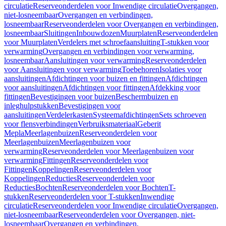
circulatie
Reserveonderdelen voor Inwendige circulatie
Overgangen,
niet-losneembaar
Overgangen en verbindingen,
losneembaar
Reserveonderdelen voor Overgangen en verbindingen,
losneembaar
Sluitingen
Inbouwdozen
Muurplaten
Reserveonderdelen
voor Muurplaten
Verdelers met schroefaansluiting
T-stukken voor
verwarming
Overgangen en verbindingen voor verwarming,
losneembaar
Aansluitingen voor verwarming
Reserveonderdelen
voor Aansluitingen voor verwarming
Toebehoren
Isolaties voor
aansluitingen
Afdichtingen voor buizen en fittingen
Afdichtingen
voor aansluitingen
Afdichtingen voor fittingen
Afdekking voor
fittingen
Bevestigingen voor buizen
Beschermbuizen en
inleghulpstukken
Bevestigingen voor
aansluitingen
Verdelerkasten
Systeemafdichtingen
Sets schroeven
voor flensverbindingen
Verbruiksmateriaal
Geberit
Mepla
Meerlagenbuizen
Reserveonderdelen voor
Meerlagenbuizen
Meerlagenbuizen voor
verwarming
Reserveonderdelen voor Meerlagenbuizen voor
verwarming
Fittingen
Reserveonderdelen voor
Fittingen
Koppelingen
Reserveonderdelen voor
Koppelingen
Reducties
Reserveonderdelen voor
Reducties
Bochten
Reserveonderdelen voor Bochten
T-
stukken
Reserveonderdelen voor T-stukken
Inwendige
circulatie
Reserveonderdelen voor Inwendige circulatie
Overgangen,
niet-losneembaar
Reserveonderdelen voor Overgangen, niet-
losneembaar
Overgangen en verbindingen,