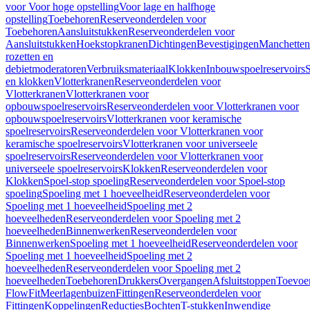
voor Voor hoge opstelling
Voor lage en halfhoge
opstelling
Toebehoren
Reserveonderdelen voor
Toebehoren
Aansluitstukken
Reserveonderdelen voor
Aansluitstukken
Hoekstopkranen
Dichtingen
Bevestigingen
Manchetten
rozetten en
debietmoderatoren
Verbruiksmateriaal
Klokken
Inbouwspoelreservoirs
en klokken
Vlotterkranen
Reserveonderdelen voor
Vlotterkranen
Vlotterkranen voor
opbouwspoelreservoirs
Reserveonderdelen voor Vlotterkranen voor
opbouwspoelreservoirs
Vlotterkranen voor keramische
spoelreservoirs
Reserveonderdelen voor Vlotterkranen voor
keramische spoelreservoirs
Vlotterkranen voor universeele
spoelreservoirs
Reserveonderdelen voor Vlotterkranen voor
universeele spoelreservoirs
Klokken
Reserveonderdelen voor
Klokken
Spoel-stop spoeling
Reserveonderdelen voor Spoel-stop
spoeling
Spoeling met 1 hoeveelheid
Reserveonderdelen voor
Spoeling met 1 hoeveelheid
Spoeling met 2
hoeveelheden
Reserveonderdelen voor Spoeling met 2
hoeveelheden
Binnenwerken
Reserveonderdelen voor
Binnenwerken
Spoeling met 1 hoeveelheid
Reserveonderdelen voor
Spoeling met 1 hoeveelheid
Spoeling met 2
hoeveelheden
Reserveonderdelen voor Spoeling met 2
hoeveelheden
Toebehoren
Drukkers
Overgangen
Afsluitstoppen
Toevoe
FlowFit
Meerlagenbuizen
Fittingen
Reserveonderdelen voor
Fittingen
Koppelingen
Reducties
Bochten
T-stukken
Inwendige