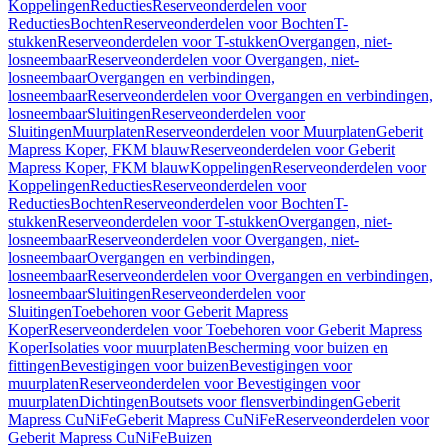
Koppelingen
Reducties
Reserveonderdelen voor
Reducties
Bochten
Reserveonderdelen voor Bochten
T-
stukken
Reserveonderdelen voor T-stukken
Overgangen, niet-
losneembaar
Reserveonderdelen voor Overgangen, niet-
losneembaar
Overgangen en verbindingen,
losneembaar
Reserveonderdelen voor Overgangen en verbindingen,
losneembaar
Sluitingen
Reserveonderdelen voor
Sluitingen
Muurplaten
Reserveonderdelen voor Muurplaten
Geberit
Mapress Koper, FKM blauw
Reserveonderdelen voor Geberit
Mapress Koper, FKM blauw
Koppelingen
Reserveonderdelen voor
Koppelingen
Reducties
Reserveonderdelen voor
Reducties
Bochten
Reserveonderdelen voor Bochten
T-
stukken
Reserveonderdelen voor T-stukken
Overgangen, niet-
losneembaar
Reserveonderdelen voor Overgangen, niet-
losneembaar
Overgangen en verbindingen,
losneembaar
Reserveonderdelen voor Overgangen en verbindingen,
losneembaar
Sluitingen
Reserveonderdelen voor
Sluitingen
Toebehoren voor Geberit Mapress
Koper
Reserveonderdelen voor Toebehoren voor Geberit Mapress
Koper
Isolaties voor muurplaten
Bescherming voor buizen en
fittingen
Bevestigingen voor buizen
Bevestigingen voor
muurplaten
Reserveonderdelen voor Bevestigingen voor
muurplaten
Dichtingen
Boutsets voor flensverbindingen
Geberit
Mapress CuNiFe
Geberit Mapress CuNiFe
Reserveonderdelen voor
Geberit Mapress CuNiFe
Buizen