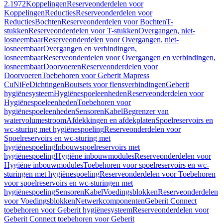
2.1972
Koppelingen
Reserveonderdelen voor
Koppelingen
Reducties
Reserveonderdelen voor
Reducties
Bochten
Reserveonderdelen voor Bochten
T-
stukken
Reserveonderdelen voor T-stukken
Overgangen, niet-
losneembaar
Reserveonderdelen voor Overgangen, niet-
losneembaar
Overgangen en verbindingen,
losneembaar
Reserveonderdelen voor Overgangen en verbindingen,
losneembaar
Doorvoeren
Reserveonderdelen voor
Doorvoeren
Toebehoren voor Geberit Mapress
CuNiFe
Dichtingen
Boutsets voor flensverbindingen
Geberit
hygiënesysteem
Hygiënespoeleenheden
Reserveonderdelen voor
Hygiënespoeleenheden
Toebehoren voor
hygiënespoeleenheden
Sensoren
Kabel
Begrenzer van
watervolumestroom
Afdekkingen en afdekplaten
Spoelreservoirs en
wc-sturing met hygiënespoeling
Reserveonderdelen voor
Spoelreservoirs en wc-sturing met
hygiënespoeling
Inbouwspoelreservoirs met
hygiënespoeling
Hygiëne inbouwmodules
Reserveonderdelen voor
Hygiëne inbouwmodules
Toebehoren voor spoelreservoirs en wc-
sturingen met hygiënespoeling
Reserveonderdelen voor Toebehoren
voor spoelreservoirs en wc-sturingen met
hygiënespoeling
Sensoren
Kabel
Voedingsblokken
Reserveonderdelen
voor Voedingsblokken
Netwerkcomponenten
Geberit Connect
toebehoren voor Geberit hygiënesysteem
Reserveonderdelen voor
Geberit Connect toebehoren voor Geberit