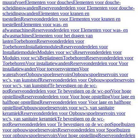
muurafvoer
Elementen voor douches
Elementen voor douche-
scheidingswanden
Reserveonderdelen voor Elementen voor douche-
scheidingswanden
Elementen voor kranen en
toestellen
Reserveonderdelen voor Elementen voor kranen en
toestellen
Elementen voor was- en
afwasmachines
Reserveonderdelen voor Elementen voor was- en
afwasmachines
Elementen voor het dragen van
lasten
Toebehoren
Reserveonderdelen voor
Toebehoren
Installatiemodules
Reserveonderdelen voor
Installatiemodules
Modules voor wc's
Reserveonderdelen voor
Modules voor wc's
Beplatingen
Toebehoren
Reserveonderdelen voor
Toebehoren
Voor installatiewanden
Reserveonderdelen voor Voor
installatiewanden
Voor toevoersystemen
Voor
waterafvoer
Opbouwspoelreservoirs
Opbouwspoelreservoirs voor
wc's, van kunststof
Reserveonderdelen voor Opbouwspoelreservoirs
voor wc's, van kunststof
Te bevestigen op de wc-
pot
Reserveonderdelen voor Te bevestigen op de wc-pot
Voor hoge
opstelling
Reserveonderdelen voor Voor hoge opstelling
Voor lage en
halfhoge opstelling
Reserveonderdelen voor Voor lage en halfhoge
opstelling
Opbouwspoelreservoirs voor wc's, van sanitaire
keramiek
Reserveonderdelen voor Opbouwspoelreservoirs voor
wc's, van sanitaire keramiek
Te bevestigen op de wc-
pot
Reserveonderdelen voor Te bevestigen op de wc-pot
Spoelbuizen
voor opbouwspoelreservoirs
Reserveonderdelen voor Spoelbuizen
voor opbouwspoelreservoirs
Voor hoge opstelling
Reserveonderdelen