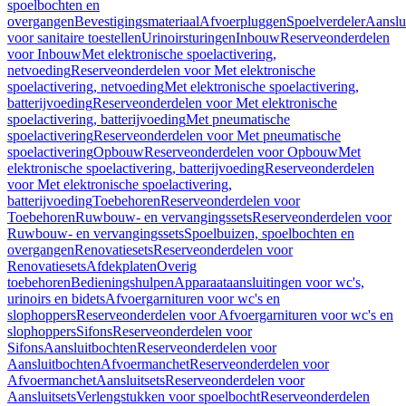
spoelbochten en
overgangen
Bevestigingsmateriaal
Afvoerpluggen
Spoelverdeler
Aanslu
voor sanitaire toestellen
Urinoirsturingen
Inbouw
Reserveonderdelen
voor Inbouw
Met elektronische spoelactivering,
netvoeding
Reserveonderdelen voor Met elektronische
spoelactivering, netvoeding
Met elektronische spoelactivering,
batterijvoeding
Reserveonderdelen voor Met elektronische
spoelactivering, batterijvoeding
Met pneumatische
spoelactivering
Reserveonderdelen voor Met pneumatische
spoelactivering
Opbouw
Reserveonderdelen voor Opbouw
Met
elektronische spoelactivering, batterijvoeding
Reserveonderdelen
voor Met elektronische spoelactivering,
batterijvoeding
Toebehoren
Reserveonderdelen voor
Toebehoren
Ruwbouw- en vervangingssets
Reserveonderdelen voor
Ruwbouw- en vervangingssets
Spoelbuizen, spoelbochten en
overgangen
Renovatiesets
Reserveonderdelen voor
Renovatiesets
Afdekplaten
Overig
toebehoren
Bedieningshulpen
Apparaataansluitingen voor wc's,
urinoirs en bidets
Afvoergarnituren voor wc's en
slophoppers
Reserveonderdelen voor Afvoergarnituren voor wc's en
slophoppers
Sifons
Reserveonderdelen voor
Sifons
Aansluitbochten
Reserveonderdelen voor
Aansluitbochten
Afvoermanchet
Reserveonderdelen voor
Afvoermanchet
Aansluitsets
Reserveonderdelen voor
Aansluitsets
Verlengstukken voor spoelbocht
Reserveonderdelen