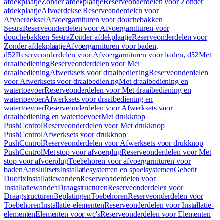
afdekplaatje
Zonder afdekplaatje
Reserveonderdelen voor Zonder
afdekplaatje
Afvoerdeksel
Reserveonderdelen voor
Afvoerdeksel
Afvoergarnituren voor douchebakken
Sestra
Reserveonderdelen voor Afvoergarnituren voor
douchebakken Sestra
Zonder afdekplaatje
Reserveonderdelen voor
Zonder afdekplaatje
Afvoergarnituren voor baden,
d52
Reserveonderdelen voor Afvoergarnituren voor baden, d52
Met
draaibediening
Reserveonderdelen voor Met
draaibediening
Afwerksets voor draaibediening
Reserveonderdelen
voor Afwerksets voor draaibediening
Met draaibediening en
watertoevoer
Reserveonderdelen voor Met draaibediening en
watertoevoer
Afwerksets voor draaibediening en
watertoevoer
Reserveonderdelen voor Afwerksets voor
draaibediening en watertoevoer
Met drukknop
PushControl
Reserveonderdelen voor Met drukknop
PushControl
Afwerksets voor drukknop
PushControl
Reserveonderdelen voor Afwerksets voor drukknop
PushControl
Met stop voor afvoerplug
Reserveonderdelen voor Met
stop voor afvoerplug
Toebehoren voor afvoergarnituren voor
baden
Aansluitsets
Installatiesystemen en spoelsystemen
Geberit
Duofix
Installatiewanden
Reserveonderdelen voor
Installatiewanden
Draagstructuren
Reserveonderdelen voor
Draagstructuren
Beplatingen
Toebehoren
Reserveonderdelen voor
Toebehoren
Installatie-elementen
Reserveonderdelen voor Installatie-
elementen
Elementen voor wc's
Reserveonderdelen voor Elementen