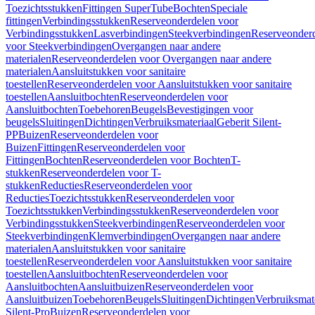
Toezichtsstukken
Fittingen SuperTube
Bochten
Speciale
fittingen
Verbindingsstukken
Reserveonderdelen voor
Verbindingsstukken
Lasverbindingen
Steekverbindingen
Reserveonder
voor Steekverbindingen
Overgangen naar andere
materialen
Reserveonderdelen voor Overgangen naar andere
materialen
Aansluitstukken voor sanitaire
toestellen
Reserveonderdelen voor Aansluitstukken voor sanitaire
toestellen
Aansluitbochten
Reserveonderdelen voor
Aansluitbochten
Toebehoren
Beugels
Bevestigingen voor
beugels
Sluitingen
Dichtingen
Verbruiksmateriaal
Geberit Silent-
PP
Buizen
Reserveonderdelen voor
Buizen
Fittingen
Reserveonderdelen voor
Fittingen
Bochten
Reserveonderdelen voor Bochten
T-
stukken
Reserveonderdelen voor T-
stukken
Reducties
Reserveonderdelen voor
Reducties
Toezichtsstukken
Reserveonderdelen voor
Toezichtsstukken
Verbindingsstukken
Reserveonderdelen voor
Verbindingsstukken
Steekverbindingen
Reserveonderdelen voor
Steekverbindingen
Klemverbindingen
Overgangen naar andere
materialen
Aansluitstukken voor sanitaire
toestellen
Reserveonderdelen voor Aansluitstukken voor sanitaire
toestellen
Aansluitbochten
Reserveonderdelen voor
Aansluitbochten
Aansluitbuizen
Reserveonderdelen voor
Aansluitbuizen
Toebehoren
Beugels
Sluitingen
Dichtingen
Verbruiksmat
Silent-Pro
Buizen
Reserveonderdelen voor