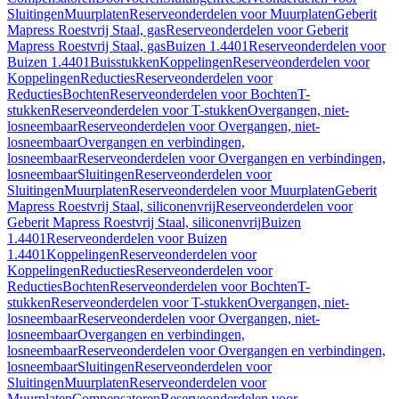
Sluitingen
Muurplaten
Reserveonderdelen voor Muurplaten
Geberit
Mapress Roestvrij Staal, gas
Reserveonderdelen voor Geberit
Mapress Roestvrij Staal, gas
Buizen 1.4401
Reserveonderdelen voor
Buizen 1.4401
Buisstukken
Koppelingen
Reserveonderdelen voor
Koppelingen
Reducties
Reserveonderdelen voor
Reducties
Bochten
Reserveonderdelen voor Bochten
T-
stukken
Reserveonderdelen voor T-stukken
Overgangen, niet-
losneembaar
Reserveonderdelen voor Overgangen, niet-
losneembaar
Overgangen en verbindingen,
losneembaar
Reserveonderdelen voor Overgangen en verbindingen,
losneembaar
Sluitingen
Reserveonderdelen voor
Sluitingen
Muurplaten
Reserveonderdelen voor Muurplaten
Geberit
Mapress Roestvrij Staal, siliconenvrij
Reserveonderdelen voor
Geberit Mapress Roestvrij Staal, siliconenvrij
Buizen
1.4401
Reserveonderdelen voor Buizen
1.4401
Koppelingen
Reserveonderdelen voor
Koppelingen
Reducties
Reserveonderdelen voor
Reducties
Bochten
Reserveonderdelen voor Bochten
T-
stukken
Reserveonderdelen voor T-stukken
Overgangen, niet-
losneembaar
Reserveonderdelen voor Overgangen, niet-
losneembaar
Overgangen en verbindingen,
losneembaar
Reserveonderdelen voor Overgangen en verbindingen,
losneembaar
Sluitingen
Reserveonderdelen voor
Sluitingen
Muurplaten
Reserveonderdelen voor
Muurplaten
Compensatoren
Reserveonderdelen voor