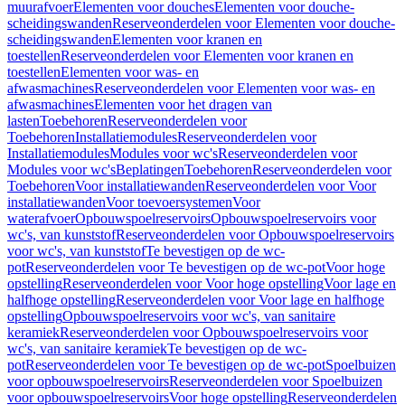
muurafvoer
Elementen voor douches
Elementen voor douche-
scheidingswanden
Reserveonderdelen voor Elementen voor douche-
scheidingswanden
Elementen voor kranen en
toestellen
Reserveonderdelen voor Elementen voor kranen en
toestellen
Elementen voor was- en
afwasmachines
Reserveonderdelen voor Elementen voor was- en
afwasmachines
Elementen voor het dragen van
lasten
Toebehoren
Reserveonderdelen voor
Toebehoren
Installatiemodules
Reserveonderdelen voor
Installatiemodules
Modules voor wc's
Reserveonderdelen voor
Modules voor wc's
Beplatingen
Toebehoren
Reserveonderdelen voor
Toebehoren
Voor installatiewanden
Reserveonderdelen voor Voor
installatiewanden
Voor toevoersystemen
Voor
waterafvoer
Opbouwspoelreservoirs
Opbouwspoelreservoirs voor
wc's, van kunststof
Reserveonderdelen voor Opbouwspoelreservoirs
voor wc's, van kunststof
Te bevestigen op de wc-
pot
Reserveonderdelen voor Te bevestigen op de wc-pot
Voor hoge
opstelling
Reserveonderdelen voor Voor hoge opstelling
Voor lage en
halfhoge opstelling
Reserveonderdelen voor Voor lage en halfhoge
opstelling
Opbouwspoelreservoirs voor wc's, van sanitaire
keramiek
Reserveonderdelen voor Opbouwspoelreservoirs voor
wc's, van sanitaire keramiek
Te bevestigen op de wc-
pot
Reserveonderdelen voor Te bevestigen op de wc-pot
Spoelbuizen
voor opbouwspoelreservoirs
Reserveonderdelen voor Spoelbuizen
voor opbouwspoelreservoirs
Voor hoge opstelling
Reserveonderdelen