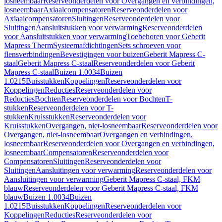
losneembaar
Reserveonderdelen voor Overgangen en verbindingen,
losneembaar
Axiaalcompensatoren
Reserveonderdelen voor
Axiaalcompensatoren
Sluitingen
Reserveonderdelen voor
Sluitingen
Aansluitstukken voor verwarming
Reserveonderdelen
voor Aansluitstukken voor verwarming
Toebehoren voor Geberit
Mapress Therm
Systeemafdichtingen
Sets schroeven voor
flensverbindingen
Bevestigingen voor buizen
Geberit Mapress C-
staal
Geberit Mapress C-staal
Reserveonderdelen voor Geberit
Mapress C-staal
Buizen 1.0034
Buizen
1.0215
Buisstukken
Koppelingen
Reserveonderdelen voor
Koppelingen
Reducties
Reserveonderdelen voor
Reducties
Bochten
Reserveonderdelen voor Bochten
T-
stukken
Reserveonderdelen voor T-
stukken
Kruisstukken
Reserveonderdelen voor
Kruisstukken
Overgangen, niet-losneembaar
Reserveonderdelen voor
Overgangen, niet-losneembaar
Overgangen en verbindingen,
losneembaar
Reserveonderdelen voor Overgangen en verbindingen,
losneembaar
Compensatoren
Reserveonderdelen voor
Compensatoren
Sluitingen
Reserveonderdelen voor
Sluitingen
Aansluitingen voor verwarming
Reserveonderdelen voor
Aansluitingen voor verwarming
Geberit Mapress C-staal, FKM
blauw
Reserveonderdelen voor Geberit Mapress C-staal, FKM
blauw
Buizen 1.0034
Buizen
1.0215
Buisstukken
Koppelingen
Reserveonderdelen voor
Koppelingen
Reducties
Reserveonderdelen voor