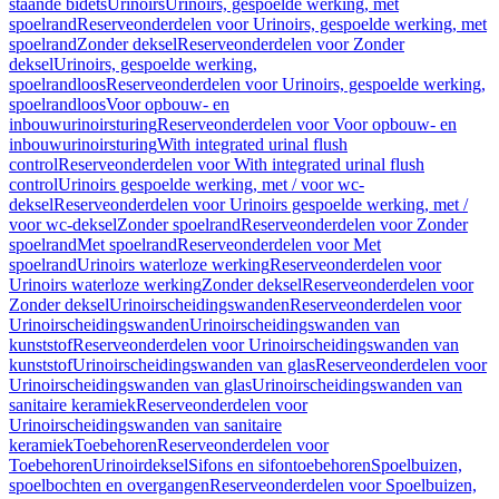
staande bidets
Urinoirs
Urinoirs, gespoelde werking, met
spoelrand
Reserveonderdelen voor Urinoirs, gespoelde werking, met
spoelrand
Zonder deksel
Reserveonderdelen voor Zonder
deksel
Urinoirs, gespoelde werking,
spoelrandloos
Reserveonderdelen voor Urinoirs, gespoelde werking,
spoelrandloos
Voor opbouw- en
inbouwurinoirsturing
Reserveonderdelen voor Voor opbouw- en
inbouwurinoirsturing
With integrated urinal flush
control
Reserveonderdelen voor With integrated urinal flush
control
Urinoirs gespoelde werking, met / voor wc-
deksel
Reserveonderdelen voor Urinoirs gespoelde werking, met /
voor wc-deksel
Zonder spoelrand
Reserveonderdelen voor Zonder
spoelrand
Met spoelrand
Reserveonderdelen voor Met
spoelrand
Urinoirs waterloze werking
Reserveonderdelen voor
Urinoirs waterloze werking
Zonder deksel
Reserveonderdelen voor
Zonder deksel
Urinoirscheidingswanden
Reserveonderdelen voor
Urinoirscheidingswanden
Urinoirscheidingswanden van
kunststof
Reserveonderdelen voor Urinoirscheidingswanden van
kunststof
Urinoirscheidingswanden van glas
Reserveonderdelen voor
Urinoirscheidingswanden van glas
Urinoirscheidingswanden van
sanitaire keramiek
Reserveonderdelen voor
Urinoirscheidingswanden van sanitaire
keramiek
Toebehoren
Reserveonderdelen voor
Toebehoren
Urinoirdeksel
Sifons en sifontoebehoren
Spoelbuizen,
spoelbochten en overgangen
Reserveonderdelen voor Spoelbuizen,