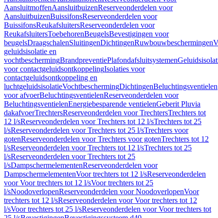
Aansluitmoffen
Aansluitbuizen
Reserveonderdelen voor
Aansluitbuizen
Buissifons
Reserveonderdelen voor
Buissifons
Reukafsluiters
Reserveonderdelen voor
Reukafsluiters
Toebehoren
Beugels
Bevestigingen voor
beugels
Draagschalen
Sluitingen
Dichtingen
Ruwbouwbeschermingen
V
geluidsisolatie en
vochtbescherming
Brandpreventie
Plafondafsluitsystemen
Geluidsisolat
voor contactgeluidsontkoppeling
Isolaties voor
contactgeluidsontkoppeling en
luchtgeluidsisolatie
Vochtbescherming
Dichtingen
Beluchtingsventielen
voor afvoer
Beluchtingsventielen
Reserveonderdelen voor
Beluchtingsventielen
Energiebesparende ventielen
Geberit Pluvia
dakafvoer
Trechters
Reserveonderdelen voor Trechters
Trechters tot
12 l/s
Reserveonderdelen voor Trechters tot 12 l/s
Trechters tot 25
l/s
Reserveonderdelen voor Trechters tot 25 l/s
Trechters voor
goten
Reserveonderdelen voor Trechters voor goten
Trechters tot 12
l/s
Reserveonderdelen voor Trechters tot 12 l/s
Trechters tot 25
l/s
Reserveonderdelen voor Trechters tot 25
l/s
Dampschermelementen
Reserveonderdelen voor
Dampschermelementen
Voor trechters tot 12 l/s
Reserveonderdelen
voor Voor trechters tot 12 l/s
Voor trechters tot 25
l/s
Noodoverlopen
Reserveonderdelen voor Noodoverlopen
Voor
trechters tot 12 l/s
Reserveonderdelen voor Voor trechters tot 12
l/s
Voor trechters tot 25 l/s
Reserveonderdelen voor Voor trechters tot
25 l/s
Bevestigingen
Bevestigingssysteem d40–