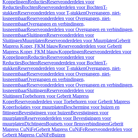
Koppelingen
Reducties
Reserveonderdelen voor
Reducties
Bochten
Reserveonderdelen voor Bochten
T-
stukken
Reserveonderdelen voor T-stukken
Overgangen, niet-
losneembaar
Reserveonderdelen voor Overgangen, niet-
losneembaar
Overgangen en verbindingen,
losneembaar
Reserveonderdelen voor Overgangen en verbindingen,
losneembaar
Sluitingen
Reserveonderdelen voor
Sluitingen
Muurplaten
Reserveonderdelen voor Muurplaten
Geberit
Mapress Koper, FKM blauw
Reserveonderdelen voor Geberit
Mapress Koper, FKM blauw
Koppelingen
Reserveonderdelen voor
Koppelingen
Reducties
Reserveonderdelen voor
Reducties
Bochten
Reserveonderdelen voor Bochten
T-
stukken
Reserveonderdelen voor T-stukken
Overgangen, niet-
losneembaar
Reserveonderdelen voor Overgangen, niet-
losneembaar
Overgangen en verbindingen,
losneembaar
Reserveonderdelen voor Overgangen en verbindingen,
losneembaar
Sluitingen
Reserveonderdelen voor
Sluitingen
Toebehoren voor Geberit Mapress
Koper
Reserveonderdelen voor Toebehoren voor Geberit Mapress
Koper
Isolaties voor muurplaten
Bescherming voor buizen en
fittingen
Bevestigingen voor buizen
Bevestigingen voor
muurplaten
Reserveonderdelen voor Bevestigingen voor
muurplaten
Dichtingen
Boutsets voor flensverbindingen
Geberit
Mapress CuNiFe
Geberit Mapress CuNiFe
Reserveonderdelen voor
Geberit Mapress CuNiFe
Buizen