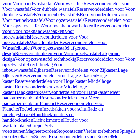
voor Voor handwasbakken
Voor wastafels
Reserveonderdelen voor
Voor wastafels
Voor dubbele wastafels
Reserveonderdelen voor Voor
dubbele wastafels
Voor meubelwastafels
Reserveonderdelen voor
Voor meubelwastafels
Voor opzetwastafels
Reserveonderdelen voor
Voor opzetwastafels
Voor hoekhandwasbakken
Reserveonderdelen
voor Voor hoekhandwasbakken
Voor
hoekwastafels
Reserveonderdelen voor Voor
hoekwastafels
Wastafelbladen
Reserveonderdelen voor
Wastafelbladen
Voor opzetwastafel afgerond
design
Reserveonderdelen voor Voor opzetwastafel afgerond
design
Voor opzetwastafel rechthoekig
Reserveonderdelen voor Voor
opzetwastafel rechthoekig
Voor
inbouwwastafel
Zijkasten
Reserveonderdelen voor Zijkasten
Lage
zijkasten
Reserveonderdelen voor Lage zijkasten
Hoge
kasten
Reserveonderdelen voor Hoge kasten
Middelhoge
kasten
Reserveonderdelen voor Middelhoge
kasten
Hangkasten
Reserveonderdelen voor Hangkasten
Meer
badkamermeubilair
Reserveonderdelen voor Meer
badkamermeubilair
Planchet
Reserveonderdelen voor
Planchet
Toebehoren
Inzetbakken voor schuiflade en
indelingsboxen
Handdoekhouders en
handdoekhaken
Lichtelementen
Houder voor
wastafelplaten
Grepen
Sets
voetsteunen
Magneetborden
Stopcontacten
Verder toebehoren
Spiegels
en spiegelkasten
Spiegel
Reserveonderdelen voor Spiegel
Met