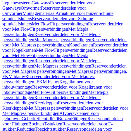
hygiënesysteem
Gateways
Reserveonderdelen voor
Gateways
Omvormer
Reserveonderdelen voor
Omvormer
Montagemateriaal
Armaturen voor buizen
Schuine
spindelafsluiters
Reserveonderdelen voor Schuine
spindelafsluiters
Met FlowFit persverbindingen
Reserveonderdelen
voor Met FlowFit persverbindingen
Met Mepla
persverbindingen
Reserveonderdelen voor Met Mepla
persverbindingen
Met Mapress persverbindingen
Reserveonderdelen
voor Met Mapress persverbindingen
Kogelkranen
Reserveonderdelen
voor Kogelkranen
Met FlowFit persverbindingen
Reserveonderdelen
voor Met FlowFit persverbindingen
Met Mepla
persverbindingen
Reserveonderdelen voor Met Mepla
persverbindingen
Met Mapress persverbindingen
Reserveonderdelen
voor Met Mapress persverbindingen
Met Mapress persverbindingen,
FKM blauw
Reserveonderdelen voor Met Mapress
persverbindingen, FKM blauw
Kogelkranen voor
inbouwmontage
Reserveonderdelen voor Kogelkranen voor
inbouwmontage
Met FlowFit persverbindingen
Met Mepla
persverbindingen
Reserveonderdelen voor Met Mepla
persverbindingen
Keerkleppen
Reserveonderdelen voor
Keerkleppen
Met Mapress persverbindingen
Reserveonderdelen voor
Met Mapress persverbindingen
Afvoersystemen voor
gebouwen
Geberit Silent-db20
Buizen
Fittingen
Reserveonderdelen
voor Fittingen
Bochten
T-stukken
Reserveonderdelen voor T-
stukken
Reducties
Toezichtsstukken
Reserveonderdelen voor