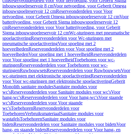
cm
Reserveonderdelen voor Voor netvoeding, voor Geberit Sigma
inbouwspoelreservoir 8 cm
Voor netvoeding, voor Geberit Omega
inbouwspoelreservoir 12 cm
Reserveonderdelen voor Voor
netvoeding, voor Geberit Omega inbouwspoelreservoir 12 cm
Voor
batterijvoeding, voor Geberit Sigma inbouwspoelreservoir 12
cm
Reserveonderdelen voor Voor batterijvoeding, voor Geberit
Sigma inbouwspoelreservoir 12 cm
Wc-sturingen met pneumatische
spoelactivering
Reserveonderdelen voor Wc-sturingen met
pneumatische spoelactivering
Voor spoeling met 2
hoeveelheden
Reserveonderdelen voor Voor spoeling met 2
hoeveelheden
Voor spoeling met 1 hoeveelheid
Reserveonderdelen
voor Voor spoeling met 1 hoeveelheid
Toebehoren voor wc-
sturingen
Reserveonderdelen voor Toebehoren voor wc-
sturingen
Ruwbouwsets
Reserveonderdelen voor Ruwbouwsets
Voor
wc-sturingen met elektronische spoelactivering
Reserveonderdelen
voor Voor wc-sturingen met elektronische spoelactivering
Geberit
Monolith sanitaire modules
Sanitaire modules voor
wc's
Reserveonderdelen voor Sanitaire modules voor wc's
Voor
hang-wc's
Reserveonderdelen voor Voor hang-wc's
Voor staande
wc's
Reserveonderdelen voor Voor staande
wc's
Toebehoren
Reserveonderdelen voor
Toebehoren
Verbruiksmateriaal
Sanitaire modules voor
wastafels
Toebehoren
Sanitaire modules voor
bidets
Reserveonderdelen voor Sanitaire modules voor bidets
Voor
hang- en staande bidets
Reserveonderdelen voor Voor hang- en