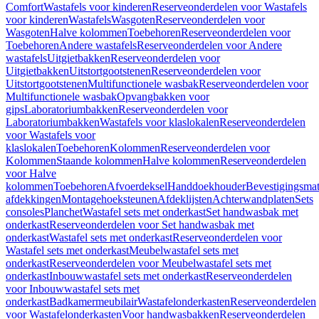
Comfort
Wastafels voor kinderen
Reserveonderdelen voor Wastafels
voor kinderen
Wastafels
Wasgoten
Reserveonderdelen voor
Wasgoten
Halve kolommen
Toebehoren
Reserveonderdelen voor
Toebehoren
Andere wastafels
Reserveonderdelen voor Andere
wastafels
Uitgietbakken
Reserveonderdelen voor
Uitgietbakken
Uitstortgootstenen
Reserveonderdelen voor
Uitstortgootstenen
Multifunctionele wasbak
Reserveonderdelen voor
Multifunctionele wasbak
Opvangbakken voor
gips
Laboratoriumbakken
Reserveonderdelen voor
Laboratoriumbakken
Wastafels voor klaslokalen
Reserveonderdelen
voor Wastafels voor
klaslokalen
Toebehoren
Kolommen
Reserveonderdelen voor
Kolommen
Staande kolommen
Halve kolommen
Reserveonderdelen
voor Halve
kolommen
Toebehoren
Afvoerdeksel
Handdoekhouder
Bevestigingsmat
afdekkingen
Montagehoeksteunen
Afdeklijsten
Achterwandplaten
Sets
consoles
Planchet
Wastafel sets met onderkast
Set handwasbak met
onderkast
Reserveonderdelen voor Set handwasbak met
onderkast
Wastafel sets met onderkast
Reserveonderdelen voor
Wastafel sets met onderkast
Meubelwastafel sets met
onderkast
Reserveonderdelen voor Meubelwastafel sets met
onderkast
Inbouwwastafel sets met onderkast
Reserveonderdelen
voor Inbouwwastafel sets met
onderkast
Badkamermeubilair
Wastafelonderkasten
Reserveonderdelen
voor Wastafelonderkasten
Voor handwasbakken
Reserveonderdelen