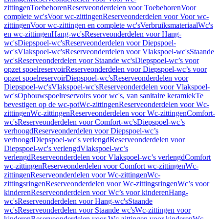
zittingen
Toebehoren
Reserveonderdelen voor Toebehoren
Voor
complete wc's
Voor wc-zittingen
Reserveonderdelen voor Voor wc-
zittingen
Voor wc-zittingen en complete wc's
Verbruiksmateriaal
Wc's
en wc-zittingen
Hang-wc's
Reserveonderdelen voor Hang-
wc's
Diepspoel-wc's
Reserveonderdelen voor Diepspoel-
wc's
Vlakspoel-wc's
Reserveonderdelen voor Vlakspoel-wc's
Staande
wc's
Reserveonderdelen voor Staande wc's
Diepspoel-wc’s voor
opzet spoelreservoir
Reserveonderdelen voor Diepspoel-wc’s voor
opzet spoelreservoir
Diepspoel-wc's
Reserveonderdelen voor
Diepspoel-wc's
Vlakspoel-wc's
Reserveonderdelen voor Vlakspoel-
wc's
Opbouwspoelreservoirs voor wc's, van sanitaire keramiek
Te
bevestigen op de wc-pot
Wc-zittingen
Reserveonderdelen voor Wc-
zittingen
Wc-zittingen
Reserveonderdelen voor Wc-zittingen
Comfort-
wc's
Reserveonderdelen voor Comfort-wc's
Diepspoel-wc’s
verhoogd
Reserveonderdelen voor Diepspoel-wc’s
verhoogd
Diepspoel-wc's verlengd
Reserveonderdelen voor
Diepspoel-wc's verlengd
Vlakspoel-wc’s
verlengd
Reserveonderdelen voor Vlakspoel-wc’s verlengd
Comfort
wc-zittingen
Reserveonderdelen voor Comfort wc-zittingen
Wc-
zittingen
Reserveonderdelen voor Wc-zittingen
Wc-
zittingsringen
Reserveonderdelen voor Wc-zittingsringen
Wc’s voor
kinderen
Reserveonderdelen voor Wc’s voor kinderen
Hang-
wc's
Reserveonderdelen voor Hang-wc's
Staande
wc's
Reserveonderdelen voor Staande wc's
Wc-zittingen voor
kinderen
Reserveonderdelen voor Wc-zittingen voor kinderen
Wc-