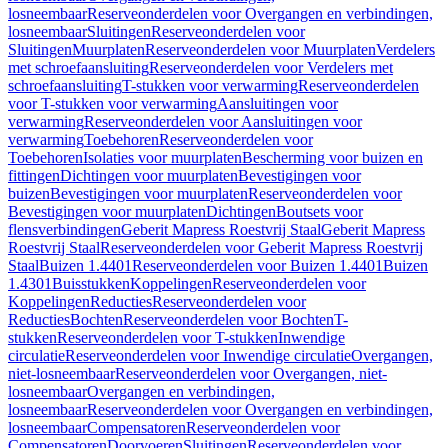
losneembaar
Reserveonderdelen voor Overgangen en verbindingen,
losneembaar
Sluitingen
Reserveonderdelen voor
Sluitingen
Muurplaten
Reserveonderdelen voor Muurplaten
Verdelers
met schroefaansluiting
Reserveonderdelen voor Verdelers met
schroefaansluiting
T-stukken voor verwarming
Reserveonderdelen
voor T-stukken voor verwarming
Aansluitingen voor
verwarming
Reserveonderdelen voor Aansluitingen voor
verwarming
Toebehoren
Reserveonderdelen voor
Toebehoren
Isolaties voor muurplaten
Bescherming voor buizen en
fittingen
Dichtingen voor muurplaten
Bevestigingen voor
buizen
Bevestigingen voor muurplaten
Reserveonderdelen voor
Bevestigingen voor muurplaten
Dichtingen
Boutsets voor
flensverbindingen
Geberit Mapress Roestvrij Staal
Geberit Mapress
Roestvrij Staal
Reserveonderdelen voor Geberit Mapress Roestvrij
Staal
Buizen 1.4401
Reserveonderdelen voor Buizen 1.4401
Buizen
1.4301
Buisstukken
Koppelingen
Reserveonderdelen voor
Koppelingen
Reducties
Reserveonderdelen voor
Reducties
Bochten
Reserveonderdelen voor Bochten
T-
stukken
Reserveonderdelen voor T-stukken
Inwendige
circulatie
Reserveonderdelen voor Inwendige circulatie
Overgangen,
niet-losneembaar
Reserveonderdelen voor Overgangen, niet-
losneembaar
Overgangen en verbindingen,
losneembaar
Reserveonderdelen voor Overgangen en verbindingen,
losneembaar
Compensatoren
Reserveonderdelen voor
Compensatoren
Doorvoeren
Sluitingen
Reserveonderdelen voor