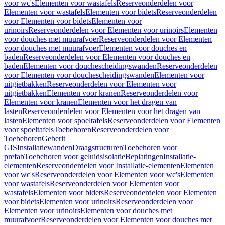
voor wc's
Elementen voor wastafels
Reserveonderdelen voor
Elementen voor wastafels
Elementen voor bidets
Reserveonderdelen
voor Elementen voor bidets
Elementen voor
urinoirs
Reserveonderdelen voor Elementen voor urinoirs
Elementen
voor douches met muurafvoer
Reserveonderdelen voor Elementen
voor douches met muurafvoer
Elementen voor douches en
baden
Reserveonderdelen voor Elementen voor douches en
baden
Elementen voor douchescheidingswanden
Reserveonderdelen
voor Elementen voor douchescheidingswanden
Elementen voor
uitgietbakken
Reserveonderdelen voor Elementen voor
uitgietbakken
Elementen voor kranen
Reserveonderdelen voor
Elementen voor kranen
Elementen voor het dragen van
lasten
Reserveonderdelen voor Elementen voor het dragen van
lasten
Elementen voor spoeltafels
Reserveonderdelen voor Elementen
voor spoeltafels
Toebehoren
Reserveonderdelen voor
Toebehoren
Geberit
GIS
Installatiewanden
Draagstructuren
Toebehoren voor
prefab
Toebehoren voor geluidsisolatie
Beplatingen
Installatie-
elementen
Reserveonderdelen voor Installatie-elementen
Elementen
voor wc's
Reserveonderdelen voor Elementen voor wc's
Elementen
voor wastafels
Reserveonderdelen voor Elementen voor
wastafels
Elementen voor bidets
Reserveonderdelen voor Elementen
voor bidets
Elementen voor urinoirs
Reserveonderdelen voor
Elementen voor urinoirs
Elementen voor douches met
muurafvoer
Reserveonderdelen voor Elementen voor douches met