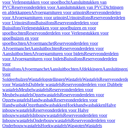
voor Verlengstukken voor spoelbocht
Aansluitstukken van
PVC
Reserveonderdelen voor Aansluitstukken van PVC
Dichtingen
en afdekkappen
Afvoergarnituren voor urinoirs
Reserveonderdelen
voor Afvoergarnituren voor urinoirs
Urinoirsifons
Reserveonderdelen
voor Urinoirsifons
Buissifons
Reserveonderdelen voor
Buissifons
Verlengstukken voor spoelbuizen en voor
spoelbochten
Reserveonderdelen voor Verlengstukken voor
spoelbuizen en voor
spoelbochten
Afvoermanchet
Reserveonderdelen voor
Afvoermanchet
Aansluitbochten
Reserveonderdelen voor
Aansluitbochten
Afvoergarnituren voor bidets
Reserveonderdelen
voor Afvoergarnituren voor bidets
Buissifons
Reserveonderdelen
voor
Buissifons
Afvoermanchet
Aansluitbochten
Afdekkingen
Aansluitingen
voor
Soldeerhulzen
Wastafelopstellingen
Wastafels
Wastafels
Reserveonderde
voor Wastafels
Dubbele wastafels
Reserveonderdelen voor Dubbele
wastafels
Meubelwastafels
Reserveonderdelen voor
Meubelwastafels
Opzetwastafels
Reserveonderdelen voor
Opzetwastafels
Handwasbak
Reserveonderdelen voor
Handwasbak
Opzethandwasbakken
Hoekhandwasbakken
Halve
inbouwwastafels
Reserveonderdelen voor Halve
inbouwwastafels
Inbouwwastafels
Reserveonderdelen voor
Inbouwwastafels
Onderbouwwastafels
Reserveonderdelen voor
Onderbouwwastafels
Hoekwastafels
Wasgoten
Wastafels