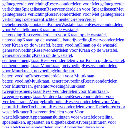
geïntegreerde verlichting
Reserveonderdelen voor Met geïntegreerde
verlichting
Spiegelkasten
Reserveonderdelen voor Spiegelkasten
Met
geïntegreerde verlichting
Reserveonderdelen voor Met geïntegreerde
verlichting
Toebehoren
Lichtelementen
Grepen
Verder
toebehoren
Stopcontacten
Kranen
Wastafelkranen
Reserveonderdelen
voor Wastafelkranen
Kraan op de wastafel,
netvoeding
Reserveonderdelen voor Kraan op de wastafel,
netvoeding
Kraan op de wastafel, batterijvoeding
Reserveonderdelen
voor Kraan op de wastafel, batterijvoeding
Kraan op de wastafel,
generatorvoeding
Reserveonderdelen voor Kraan op de wastafel,
generatorvoeding
Kraan op de wastafel,
eenhendelmengkraan
Reserveonderdelen voor Kraan op de wastafel,
eenhendelmengkraan
Muurkraan, netvoeding
Reserveonderdelen
voor Muurkraan, netvoeding
Muurkraan,
batterijvoeding
Reserveonderdelen voor Muurkraan,
batterijvoeding
Muurkraan, generatorvoeding
Reserveonderdelen
voor Muurkraan, generatorvoeding
Muurkraan,
tweegreepsmengkraan
Reserveonderdelen voor Muurkraan,
tweegreepsmengkraan
Verdere kranen
Reserveonderdelen voor
Verdere kranen
Voor gebruik buiten
Reserveonderdelen voor Voor
gebruik buiten
Toebehoren
Reserveonderdelen voor Toebehoren
Voor
wastafelkranen
Reserveonderdelen voor Voor
wastafelkranen
Apparaataansluitingen voor wastafelopstelling,
spoelbakken, apparaten en uitgietbakken
Afvoergarnituren voor
wastafels
Reserveonderdelen voor Afvoergarnituren voor