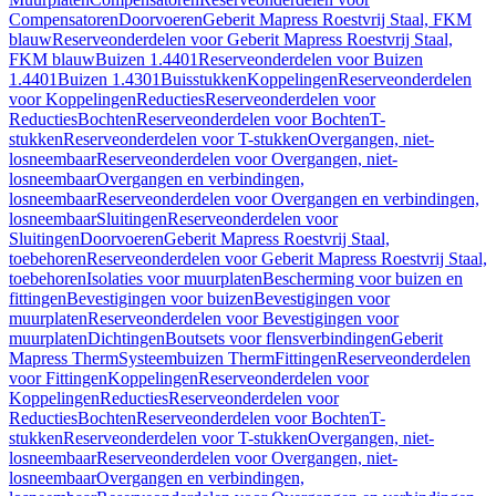
Compensatoren
Doorvoeren
Geberit Mapress Roestvrij Staal, FKM
blauw
Reserveonderdelen voor Geberit Mapress Roestvrij Staal,
FKM blauw
Buizen 1.4401
Reserveonderdelen voor Buizen
1.4401
Buizen 1.4301
Buisstukken
Koppelingen
Reserveonderdelen
voor Koppelingen
Reducties
Reserveonderdelen voor
Reducties
Bochten
Reserveonderdelen voor Bochten
T-
stukken
Reserveonderdelen voor T-stukken
Overgangen, niet-
losneembaar
Reserveonderdelen voor Overgangen, niet-
losneembaar
Overgangen en verbindingen,
losneembaar
Reserveonderdelen voor Overgangen en verbindingen,
losneembaar
Sluitingen
Reserveonderdelen voor
Sluitingen
Doorvoeren
Geberit Mapress Roestvrij Staal,
toebehoren
Reserveonderdelen voor Geberit Mapress Roestvrij Staal,
toebehoren
Isolaties voor muurplaten
Bescherming voor buizen en
fittingen
Bevestigingen voor buizen
Bevestigingen voor
muurplaten
Reserveonderdelen voor Bevestigingen voor
muurplaten
Dichtingen
Boutsets voor flensverbindingen
Geberit
Mapress Therm
Systeembuizen Therm
Fittingen
Reserveonderdelen
voor Fittingen
Koppelingen
Reserveonderdelen voor
Koppelingen
Reducties
Reserveonderdelen voor
Reducties
Bochten
Reserveonderdelen voor Bochten
T-
stukken
Reserveonderdelen voor T-stukken
Overgangen, niet-
losneembaar
Reserveonderdelen voor Overgangen, niet-
losneembaar
Overgangen en verbindingen,