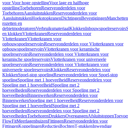
voor Voor hoge opstelling
Voor lage en halfhoge
opstelling
Toebehoren
Reserveonderdelen voor
Toebehoren
Aansluitstukken
Reserveonderdelen voor
Aansluitstukken
Hoekstopkranen
Dichtingen
Bevestigingen
Manchetten
rozetten en
debietmoderatoren
Verbruiksmateriaal
Klokken
Inbouwspoelreservoirs
en klokken
Vlotterkranen
Reserveonderdelen voor
Vlotterkranen
Vlotterkranen voor
opbouwspoelreservoirs
Reserveonderdelen voor Vlotterkranen voor
opbouwspoelreservoirs
Vlotterkranen voor keramische
spoelreservoirs
Reserveonderdelen voor Vlotterkranen voor
keramische spoelreservoirs
Vlotterkranen voor universeele
spoelreservoirs
Reserveonderdelen voor Vlotterkranen voor
universeele spoelreservoirs
Klokken
Reserveonderdelen voor
Klokken
Spoel-stop spoeling
Reserveonderdelen voor Spoel-stop
spoeling
Spoeling met 1 hoeveelheid
Reserveonderdelen voor
Spoeling met 1 hoeveelheid
Spoeling met 2
hoeveelheden
Reserveonderdelen voor Spoeling met 2
hoeveelheden
Binnenwerken
Reserveonderdelen voor
Binnenwerken
Spoeling met 1 hoeveelheid
Reserveonderdelen voor
Spoeling met 1 hoeveelheid
Spoeling met 2
hoeveelheden
Reserveonderdelen voor Spoeling met 2
hoeveelheden
Toebehoren
Drukkers
Overgangen
Afsluitstoppen
Toevoe
FlowFit
Meerlagenbuizen
Fittingen
Reserveonderdelen voor
Fittingen
Koppelingen
Reducties
Bochten
T-stukken
Inwendige