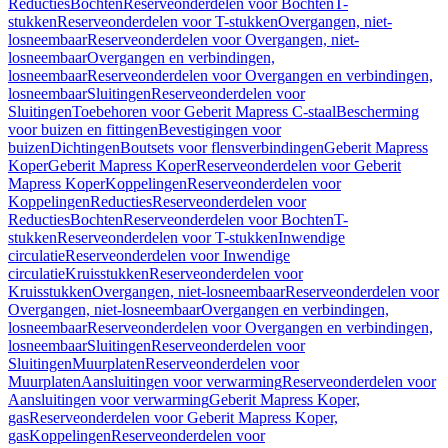
Reducties
Bochten
Reserveonderdelen voor Bochten
T-
stukken
Reserveonderdelen voor T-stukken
Overgangen, niet-
losneembaar
Reserveonderdelen voor Overgangen, niet-
losneembaar
Overgangen en verbindingen,
losneembaar
Reserveonderdelen voor Overgangen en verbindingen,
losneembaar
Sluitingen
Reserveonderdelen voor
Sluitingen
Toebehoren voor Geberit Mapress C-staal
Bescherming
voor buizen en fittingen
Bevestigingen voor
buizen
Dichtingen
Boutsets voor flensverbindingen
Geberit Mapress
Koper
Geberit Mapress Koper
Reserveonderdelen voor Geberit
Mapress Koper
Koppelingen
Reserveonderdelen voor
Koppelingen
Reducties
Reserveonderdelen voor
Reducties
Bochten
Reserveonderdelen voor Bochten
T-
stukken
Reserveonderdelen voor T-stukken
Inwendige
circulatie
Reserveonderdelen voor Inwendige
circulatie
Kruisstukken
Reserveonderdelen voor
Kruisstukken
Overgangen, niet-losneembaar
Reserveonderdelen voor
Overgangen, niet-losneembaar
Overgangen en verbindingen,
losneembaar
Reserveonderdelen voor Overgangen en verbindingen,
losneembaar
Sluitingen
Reserveonderdelen voor
Sluitingen
Muurplaten
Reserveonderdelen voor
Muurplaten
Aansluitingen voor verwarming
Reserveonderdelen voor
Aansluitingen voor verwarming
Geberit Mapress Koper,
gas
Reserveonderdelen voor Geberit Mapress Koper,
gas
Koppelingen
Reserveonderdelen voor