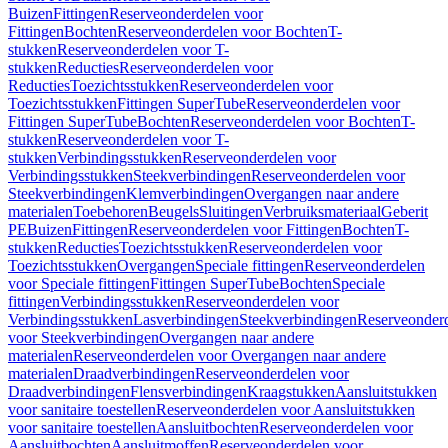
Buizen
Fittingen
Reserveonderdelen voor
Fittingen
Bochten
Reserveonderdelen voor Bochten
T-
stukken
Reserveonderdelen voor T-
stukken
Reducties
Reserveonderdelen voor
Reducties
Toezichtsstukken
Reserveonderdelen voor
Toezichtsstukken
Fittingen SuperTube
Reserveonderdelen voor
Fittingen SuperTube
Bochten
Reserveonderdelen voor Bochten
T-
stukken
Reserveonderdelen voor T-
stukken
Verbindingsstukken
Reserveonderdelen voor
Verbindingsstukken
Steekverbindingen
Reserveonderdelen voor
Steekverbindingen
Klemverbindingen
Overgangen naar andere
materialen
Toebehoren
Beugels
Sluitingen
Verbruiksmateriaal
Geberit
PE
Buizen
Fittingen
Reserveonderdelen voor Fittingen
Bochten
T-
stukken
Reducties
Toezichtsstukken
Reserveonderdelen voor
Toezichtsstukken
Overgangen
Speciale fittingen
Reserveonderdelen
voor Speciale fittingen
Fittingen SuperTube
Bochten
Speciale
fittingen
Verbindingsstukken
Reserveonderdelen voor
Verbindingsstukken
Lasverbindingen
Steekverbindingen
Reserveonder
voor Steekverbindingen
Overgangen naar andere
materialen
Reserveonderdelen voor Overgangen naar andere
materialen
Draadverbindingen
Reserveonderdelen voor
Draadverbindingen
Flensverbindingen
Kraagstukken
Aansluitstukken
voor sanitaire toestellen
Reserveonderdelen voor Aansluitstukken
voor sanitaire toestellen
Aansluitbochten
Reserveonderdelen voor
Aansluitbochten
Aansluitmoffen
Reserveonderdelen voor