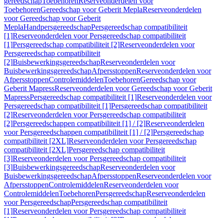
gereedschap
Toebehoren
Reserveonderdelen voor
Toebehoren
Gereedschap voor Geberit Mepla
Reserveonderdelen
voor Gereedschap voor Geberit
Mepla
Handpersgereedschap
Persgereedschap compatibiliteit
[1]
Reserveonderdelen voor Persgereedschap compatibiliteit
[1]
Persgereedschap compatibiliteit [2]
Reserveonderdelen voor
Persgereedschap compatibiliteit
[2]
Buisbewerkingsgereedschap
Reserveonderdelen voor
Buisbewerkingsgereedschap
Afpersstoppen
Reserveonderdelen voor
Afpersstoppen
Controlemiddelen
Toebehoren
Gereedschap voor
Geberit Mapress
Reserveonderdelen voor Gereedschap voor Geberit
Mapress
Persgereedschap compatibiliteit [1]
Reserveonderdelen voor
Persgereedschap compatibiliteit [1]
Persgereedschap compatibiliteit
[2]
Reserveonderdelen voor Persgereedschap compatibiliteit
[2]
Persgereedschappen compatibiliteit [1] / [2]
Reserveonderdelen
voor Persgereedschappen compatibiliteit [1] / [2]
Persgereedschap
compatibiliteit [2XL]
Reserveonderdelen voor Persgereedschap
compatibiliteit [2XL]
Persgereedschap compatibiliteit
[3]
Reserveonderdelen voor Persgereedschap compatibiliteit
[3]
Buisbewerkingsgereedschap
Reserveonderdelen voor
Buisbewerkingsgereedschap
Afpersstoppen
Reserveonderdelen voor
Afpersstoppen
Controlemiddelen
Reserveonderdelen voor
Controlemiddelen
Toebehoren
Persgereedschap
Reserveonderdelen
voor Persgereedschap
Persgereedschap compatibiliteit
[1]
Reserveonderdelen voor Persgereedschap compatibiliteit