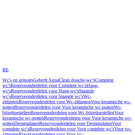
BE
Wc's en urinoirs
Geberit AquaClean douche-wc’s
Complete
wc's
Reserveonderdelen voor Complete wc's
Hang-
wc's
Reserveonderdelen voor Hang-wc's
Staande
wc's
Reserveonderdelen voor Staande wc's
Wc-
zittingen
Reserveonderdelen voor Wc-zittingen
Voor keramische wc-
potten
Reserveonderdelen voor Voor keramische wc-potten
Wc-
bijzettoestellen
Reserveonderdelen voor Wc-bijzettoestellen
Voor
keramische wc-potten
Reserveonderdelen voor Voor keramische wc-
potten
Designplaten
Reserveonderdelen voor Designplaten
Voor
complete wc's
Reserveonderdelen voor Voor complete wc's
Voor wc-
zittingen
Reserveonderdelen voor Voor wc-