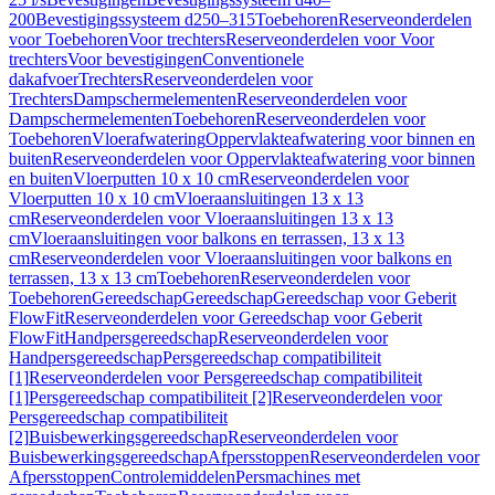
200
Bevestigingssysteem d250–315
Toebehoren
Reserveonderdelen
voor Toebehoren
Voor trechters
Reserveonderdelen voor Voor
trechters
Voor bevestigingen
Conventionele
dakafvoer
Trechters
Reserveonderdelen voor
Trechters
Dampschermelementen
Reserveonderdelen voor
Dampschermelementen
Toebehoren
Reserveonderdelen voor
Toebehoren
Vloerafwatering
Oppervlakteafwatering voor binnen en
buiten
Reserveonderdelen voor Oppervlakteafwatering voor binnen
en buiten
Vloerputten 10 x 10 cm
Reserveonderdelen voor
Vloerputten 10 x 10 cm
Vloeraansluitingen 13 x 13
cm
Reserveonderdelen voor Vloeraansluitingen 13 x 13
cm
Vloeraansluitingen voor balkons en terrassen, 13 x 13
cm
Reserveonderdelen voor Vloeraansluitingen voor balkons en
terrassen, 13 x 13 cm
Toebehoren
Reserveonderdelen voor
Toebehoren
Gereedschap
Gereedschap
Gereedschap voor Geberit
FlowFit
Reserveonderdelen voor Gereedschap voor Geberit
FlowFit
Handpersgereedschap
Reserveonderdelen voor
Handpersgereedschap
Persgereedschap compatibiliteit
[1]
Reserveonderdelen voor Persgereedschap compatibiliteit
[1]
Persgereedschap compatibiliteit [2]
Reserveonderdelen voor
Persgereedschap compatibiliteit
[2]
Buisbewerkingsgereedschap
Reserveonderdelen voor
Buisbewerkingsgereedschap
Afpersstoppen
Reserveonderdelen voor
Afpersstoppen
Controlemiddelen
Persmachines met