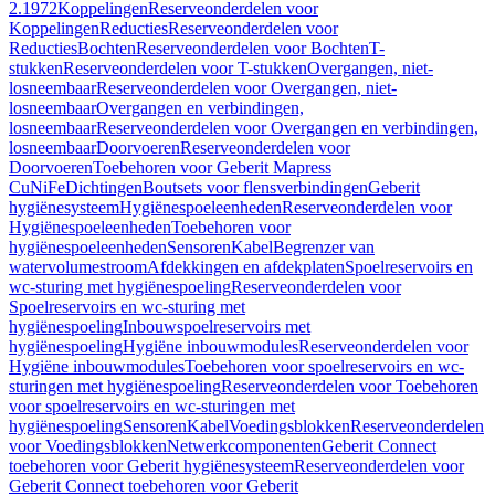
2.1972
Koppelingen
Reserveonderdelen voor
Koppelingen
Reducties
Reserveonderdelen voor
Reducties
Bochten
Reserveonderdelen voor Bochten
T-
stukken
Reserveonderdelen voor T-stukken
Overgangen, niet-
losneembaar
Reserveonderdelen voor Overgangen, niet-
losneembaar
Overgangen en verbindingen,
losneembaar
Reserveonderdelen voor Overgangen en verbindingen,
losneembaar
Doorvoeren
Reserveonderdelen voor
Doorvoeren
Toebehoren voor Geberit Mapress
CuNiFe
Dichtingen
Boutsets voor flensverbindingen
Geberit
hygiënesysteem
Hygiënespoeleenheden
Reserveonderdelen voor
Hygiënespoeleenheden
Toebehoren voor
hygiënespoeleenheden
Sensoren
Kabel
Begrenzer van
watervolumestroom
Afdekkingen en afdekplaten
Spoelreservoirs en
wc-sturing met hygiënespoeling
Reserveonderdelen voor
Spoelreservoirs en wc-sturing met
hygiënespoeling
Inbouwspoelreservoirs met
hygiënespoeling
Hygiëne inbouwmodules
Reserveonderdelen voor
Hygiëne inbouwmodules
Toebehoren voor spoelreservoirs en wc-
sturingen met hygiënespoeling
Reserveonderdelen voor Toebehoren
voor spoelreservoirs en wc-sturingen met
hygiënespoeling
Sensoren
Kabel
Voedingsblokken
Reserveonderdelen
voor Voedingsblokken
Netwerkcomponenten
Geberit Connect
toebehoren voor Geberit hygiënesysteem
Reserveonderdelen voor
Geberit Connect toebehoren voor Geberit