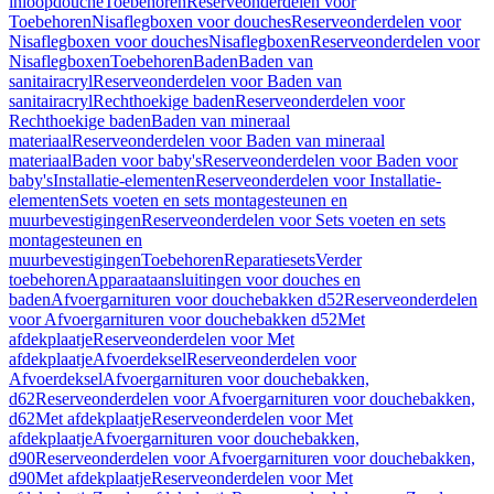
inloopdouche
Toebehoren
Reserveonderdelen voor
Toebehoren
Nisaflegboxen voor douches
Reserveonderdelen voor
Nisaflegboxen voor douches
Nisaflegboxen
Reserveonderdelen voor
Nisaflegboxen
Toebehoren
Baden
Baden van
sanitairacryl
Reserveonderdelen voor Baden van
sanitairacryl
Rechthoekige baden
Reserveonderdelen voor
Rechthoekige baden
Baden van mineraal
materiaal
Reserveonderdelen voor Baden van mineraal
materiaal
Baden voor baby's
Reserveonderdelen voor Baden voor
baby's
Installatie-elementen
Reserveonderdelen voor Installatie-
elementen
Sets voeten en sets montagesteunen en
muurbevestigingen
Reserveonderdelen voor Sets voeten en sets
montagesteunen en
muurbevestigingen
Toebehoren
Reparatiesets
Verder
toebehoren
Apparaataansluitingen voor douches en
baden
Afvoergarnituren voor douchebakken d52
Reserveonderdelen
voor Afvoergarnituren voor douchebakken d52
Met
afdekplaatje
Reserveonderdelen voor Met
afdekplaatje
Afvoerdeksel
Reserveonderdelen voor
Afvoerdeksel
Afvoergarnituren voor douchebakken,
d62
Reserveonderdelen voor Afvoergarnituren voor douchebakken,
d62
Met afdekplaatje
Reserveonderdelen voor Met
afdekplaatje
Afvoergarnituren voor douchebakken,
d90
Reserveonderdelen voor Afvoergarnituren voor douchebakken,
d90
Met afdekplaatje
Reserveonderdelen voor Met