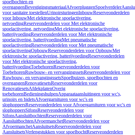
spoelbochten en
overgangen
Bevestigingsmateriaal
Afvoerpluggen
Spoelverdeler
Aanslu
voor sanitaire toestellen
Urinoirsturingen
Inbouw
Reserveonderdelen
voor Inbouw
Met elektronische spoelactivering,
netvoeding
Reserveonderdelen voor Met elektronische
spoelactivering, netvoeding
Met elektronische spoelactivering,
batterijvoeding
Reserveonderdelen voor Met elektronische
spoelactivering, batterijvoeding
Met pneumatische
spoelactivering
Reserveonderdelen voor Met pneumatische
spoelactivering
Opbouw
Reserveonderdelen voor Opbouw
Met
elektronische spoelactivering, batterijvoeding
Reserveonderdelen
voor Met elektronische spoelactivering,
batterijvoeding
Toebehoren
Reserveonderdelen voor
Toebehoren
Ruwbouw- en vervangingssets
Reserveonderdelen voor
Ruwbouw- en vervangingssets
Spoelbuizen, spoelbochten en
overgangen
Renovatiesets
Reserveonderdelen voor
Renovatiesets
Afdekplaten
Overig
toebehoren
Bedieningshulpen
Apparaataansluitingen voor wc's,
urinoirs en bidets
Afvoergarnituren voor wc's en
slophoppers
Reserveonderdelen voor Afvoergarnituren voor wc's en
slophoppers
Sifons
Reserveonderdelen voor
Sifons
Aansluitbochten
Reserveonderdelen voor
Aansluitbochten
Afvoermanchet
Reserveonderdelen voor
Afvoermanchet
Aansluitsets
Reserveonderdelen voor
Aansluitsets
Verlengstukken voor spoelbocht
Reserveonderdelen