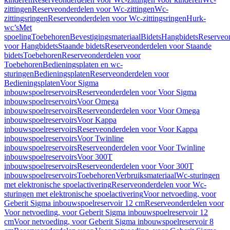
zittingen
Reserveonderdelen voor Wc-zittingen
Wc-
zittingsringen
Reserveonderdelen voor Wc-zittingsringen
Hurk-
wc’s
Met
spoeling
Toebehoren
Bevestigingsmateriaal
Bidets
Hangbidets
Reserveo
voor Hangbidets
Staande bidets
Reserveonderdelen voor Staande
bidets
Toebehoren
Reserveonderdelen voor
Toebehoren
Bedieningsplaten en wc-
sturingen
Bedieningsplaten
Reserveonderdelen voor
Bedieningsplaten
Voor Sigma
inbouwspoelreservoirs
Reserveonderdelen voor Voor Sigma
inbouwspoelreservoirs
Voor Omega
inbouwspoelreservoirs
Reserveonderdelen voor Voor Omega
inbouwspoelreservoirs
Voor Kappa
inbouwspoelreservoirs
Reserveonderdelen voor Voor Kappa
inbouwspoelreservoirs
Voor Twinline
inbouwspoelreservoirs
Reserveonderdelen voor Voor Twinline
inbouwspoelreservoirs
Voor 300T
inbouwspoelreservoirs
Reserveonderdelen voor Voor 300T
inbouwspoelreservoirs
Toebehoren
Verbruiksmateriaal
Wc-sturingen
met elektronische spoelactivering
Reserveonderdelen voor Wc-
sturingen met elektronische spoelactivering
Voor netvoeding, voor
Geberit Sigma inbouwspoelreservoir 12 cm
Reserveonderdelen voor
Voor netvoeding, voor Geberit Sigma inbouwspoelreservoir 12
cm
Voor netvoeding, voor Geberit Sigma inbouwspoelreservoir 8