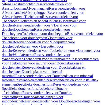
Sifons
Aansluitbochten
Reserveonderdelen voor
Aansluitbochten
Afvoermanchet
Reserveonderdelen voor
Afvoermanchet
Afvoerpluggen
Reserveonderdelen voor
Afvoerpluggen
Toebehoren
Reserveonderdelen voor
Toebehoren
Douches en baden
Douches
Vloerafvoer voor
douches
Reserveonderdelen voor Vloerafvoer voor
douches
Douchegoten
Reserveonderdelen voor
Douchegoten
Toebehoren voor douchegoten
Reserveonderdelen voor
Toebehoren voor douchegoten
Vloerputten voor
douche
Reserveonderdelen voor Vloerputten voor
douche
Toebehoren voor vloerputten voor
douche
Reserveonderdelen voor Toebehoren voor vloerputten voor
douche
Wandafvoeren
Reserveonderdelen voor
Wandafvoeren
Toebehoren voor muurafvoeren
Reserveonderdelen
voor Toebehoren voor muurafvoeren
Douchebakken en
doucheplaten
Reserveonderdelen voor Douchebakken en
doucheplaten
Doucheplaten van mineraal
materiaal
Reserveonderdelen voor Doucheplaten van mineraal
materiaal
Installatie-elementen
Reserveonderdelen voor Installatie-
elementen
Specifieke douchesifons
Reserveonderdelen voor
Specifieke douchesifons
Toebehoren
Douche-
afscheidingen
Reserveonderdelen voor Douche-
afscheidingen
Douche-afscheidingen voor
inloopdouche
Reserveonderdelen voor Douche-afscheidingen voor