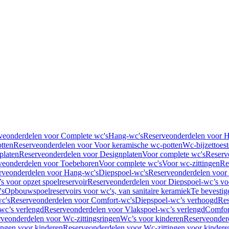
veonderdelen voor Complete wc's
Hang-wc's
Reserveonderdelen voor 
tten
Reserveonderdelen voor Voor keramische wc-potten
Wc-bijzettoest
platen
Reserveonderdelen voor Designplaten
Voor complete wc's
Reserv
veonderdelen voor Toebehoren
Voor complete wc's
Voor wc-zittingen
Re
rveonderdelen voor Hang-wc's
Diepspoel-wc's
Reserveonderdelen voor
s voor opzet spoelreservoir
Reserveonderdelen voor Diepspoel-wc’s voo
's
Opbouwspoelreservoirs voor wc's, van sanitaire keramiek
Te bevestig
c's
Reserveonderdelen voor Comfort-wc's
Diepspoel-wc’s verhoogd
Res
wc’s verlengd
Reserveonderdelen voor Vlakspoel-wc’s verlengd
Comfor
veonderdelen voor Wc-zittingsringen
Wc’s voor kinderen
Reserveonder
ingen voor kinderen
Reserveonderdelen voor Wc-zittingen voor kindere