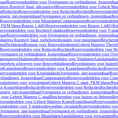
baar
Reserveonderdelen voor Overgangen en verbindingen, losneembaa
ress Roestvrij Staal, siliconenvrij
Reserveonderdelen voor Geberit Mapre
en
Reducties
Reserveonderdelen voor Reducties
Bochten
Reserveonderde
angen, niet-losneembaar
Overgangen en verbindingen, losneembaar
Res
Reserveonderdelen voor Muurplaten
Compensatoren
Reserveonderdele
al, FKM blauw
Buizen 1.4401
Reserveonderdelen voor Buizen 1.4401
Bui
erveonderdelen voor Bochten
T-stukken
Reserveonderdelen voor T-stu
baar
Reserveonderdelen voor Overgangen en verbindingen, losneembaa
apress Roestvrij Staal, toebehoren
Isolaties voor muurplaten
Beschermin
ten
Dichtingen
Boutsets voor flensverbindingen
Geberit Mapress Therm
Reserveonderdelen voor Reducties
Bochten
Reserveonderdelen voor B
vergangen en verbindingen, losneembaar
Reserveonderdelen voor Over
pensatoren
Sluitingen
Reserveonderdelen voor Sluitingen
Aansluitstukk
ingen
Sets schroeven voor flensverbindingen
Bevestigingen voor buizen
en
Koppelingen
Reserveonderdelen voor Koppelingen
Reducties
Reserveo
serveonderdelen voor Kruisstukken
Overgangen, niet-losneembaar
Rese
rbindingen, losneembaar
Compensatoren
Reserveonderdelen voor Com
nsluitingen voor verwarming
Geberit Mapress C-staal, FKM blauw
Res
or Koppelingen
Reducties
Reserveonderdelen voor Reducties
Bochten
Re
angen, niet-losneembaar
Overgangen en verbindingen, losneembaar
Res
voor Geberit Mapress C-staal
Bescherming voor buizen en fittingen
Bev
rveonderdelen voor Geberit Mapress Koper
Koppelingen
Reserveonder
onderdelen voor T-stukken
Inwendige circulatie
Reserveonderdelen voor
Overgangen, niet-losneembaar
Overgangen en verbindingen, losneemba
Reserveonderdelen voor Muurplaten
Aansluitingen voor verwarming
Re