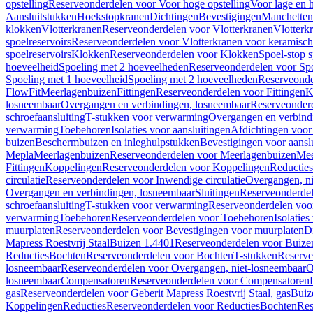
opstelling
Reserveonderdelen voor Voor hoge opstelling
Voor lage en h
Aansluitstukken
Hoekstopkranen
Dichtingen
Bevestigingen
Manchetten
klokken
Vlotterkranen
Reserveonderdelen voor Vlotterkranen
Vlotterk
spoelreservoirs
Reserveonderdelen voor Vlotterkranen voor keramische
spoelreservoirs
Klokken
Reserveonderdelen voor Klokken
Spoel-stop 
hoeveelheid
Spoeling met 2 hoeveelheden
Reserveonderdelen voor Sp
Spoeling met 1 hoeveelheid
Spoeling met 2 hoeveelheden
Reserveonde
FlowFit
Meerlagenbuizen
Fittingen
Reserveonderdelen voor Fittingen
K
losneembaar
Overgangen en verbindingen, losneembaar
Reserveonderd
schroefaansluiting
T-stukken voor verwarming
Overgangen en verbind
verwarming
Toebehoren
Isolaties voor aansluitingen
Afdichtingen voor 
buizen
Beschermbuizen en inleghulpstukken
Bevestigingen voor aansl
Mepla
Meerlagenbuizen
Reserveonderdelen voor Meerlagenbuizen
Mee
Fittingen
Koppelingen
Reserveonderdelen voor Koppelingen
Reducties
circulatie
Reserveonderdelen voor Inwendige circulatie
Overgangen, ni
Overgangen en verbindingen, losneembaar
Sluitingen
Reserveonderdel
schroefaansluiting
T-stukken voor verwarming
Reserveonderdelen voo
verwarming
Toebehoren
Reserveonderdelen voor Toebehoren
Isolatie
muurplaten
Reserveonderdelen voor Bevestigingen voor muurplaten
D
Mapress Roestvrij Staal
Buizen 1.4401
Reserveonderdelen voor Buize
Reducties
Bochten
Reserveonderdelen voor Bochten
T-stukken
Reserve
losneembaar
Reserveonderdelen voor Overgangen, niet-losneembaar
O
losneembaar
Compensatoren
Reserveonderdelen voor Compensatoren
gas
Reserveonderdelen voor Geberit Mapress Roestvrij Staal, gas
Buiz
Koppelingen
Reducties
Reserveonderdelen voor Reducties
Bochten
Res