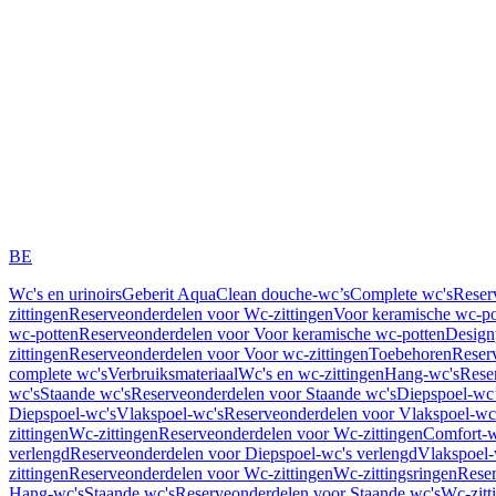
BE
Wc's en urinoirs
Geberit AquaClean douche-wc’s
Complete wc's
Reser
zittingen
Reserveonderdelen voor Wc-zittingen
Voor keramische wc-po
wc-potten
Reserveonderdelen voor Voor keramische wc-potten
Design
zittingen
Reserveonderdelen voor Voor wc-zittingen
Toebehoren
Reser
complete wc's
Verbruiksmateriaal
Wc's en wc-zittingen
Hang-wc's
Rese
wc's
Staande wc's
Reserveonderdelen voor Staande wc's
Diepspoel-wc’
Diepspoel-wc's
Vlakspoel-wc's
Reserveonderdelen voor Vlakspoel-wc
zittingen
Wc-zittingen
Reserveonderdelen voor Wc-zittingen
Comfort-w
verlengd
Reserveonderdelen voor Diepspoel-wc's verlengd
Vlakspoel-
zittingen
Reserveonderdelen voor Wc-zittingen
Wc-zittingsringen
Reser
Hang-wc's
Staande wc's
Reserveonderdelen voor Staande wc's
Wc-zitt