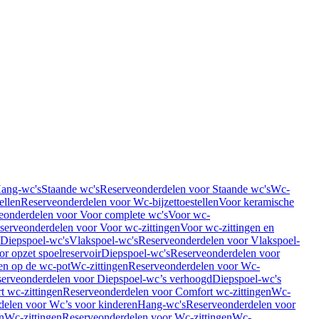
Hang-wc's
Staande wc's
Reserveonderdelen voor Staande wc's
Wc-
ellen
Reserveonderdelen voor Wc-bijzettoestellen
Voor keramische
eonderdelen voor Voor complete wc's
Voor wc-
serveonderdelen voor Voor wc-zittingen
Voor wc-zittingen en
 Diepspoel-wc's
Vlakspoel-wc's
Reserveonderdelen voor Vlakspoel-
r opzet spoelreservoir
Diepspoel-wc's
Reserveonderdelen voor
en op de wc-pot
Wc-zittingen
Reserveonderdelen voor Wc-
erveonderdelen voor Diepspoel-wc’s verhoogd
Diepspoel-wc's
t wc-zittingen
Reserveonderdelen voor Comfort wc-zittingen
Wc-
delen voor Wc’s voor kinderen
Hang-wc's
Reserveonderdelen voor
n
Wc-zittingen
Reserveonderdelen voor Wc-zittingen
Wc-