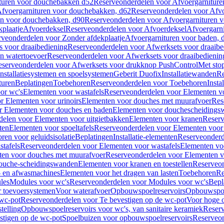
turen voor douchebakken d52
Reserveonderdelen voor Afvoergarnitur
fvoergarnituren voor douchebakken, d62
Reserveonderdelen voor Afvo
en voor douchebakken, d90
Reserveonderdelen voor Afvoergarnituren 
plaatje
Afvoerdeksel
Reserveonderdelen voor Afvoerdeksel
Afvoergarn
veonderdelen voor Zonder afdekplaatje
Afvoergarnituren voor baden, 
s voor draaibediening
Reserveonderdelen voor Afwerksets voor draaibe
en watertoevoer
Reserveonderdelen voor Afwerksets voor draaibedienin
serveonderdelen voor Afwerksets voor drukknop PushControl
Met sto
Installatiesystemen en spoelsystemen
Geberit Duofix
Installatiewanden
Re
turen
Beplatingen
Toebehoren
Reserveonderdelen voor Toebehoren
Insta
or wc's
Elementen voor wastafels
Reserveonderdelen voor Elementen vo
r Elementen voor urinoirs
Elementen voor douches met muurafvoer
Res
r Elementen voor douches en baden
Elementen voor douchescheidings
elen voor Elementen voor uitgietbakken
Elementen voor kranen
Reserv
ten
Elementen voor spoeltafels
Reserveonderdelen voor Elementen voor 
ren voor geluidsisolatie
Beplatingen
Installatie-elementen
Reserveonderde
tafels
Reserveonderdelen voor Elementen voor wastafels
Elementen voo
ten voor douches met muurafvoer
Reserveonderdelen voor Elementen v
douche-scheidingswanden
Elementen voor kranen en toestellen
Reserveon
- en afwasmachines
Elementen voor het dragen van lasten
Toebehoren
Re
les
Modules voor wc's
Reserveonderdelen voor Modules voor wc's
Bepl
 toevoersystemen
Voor waterafvoer
Opbouwspoelreservoirs
Opbouwspoel
 wc-pot
Reserveonderdelen voor Te bevestigen op de wc-pot
Voor hoge o
telling
Opbouwspoelreservoirs voor wc's, van sanitaire keramiek
Reserv
stigen op de wc-pot
Spoelbuizen voor opbouwspoelreservoirs
Reserveon