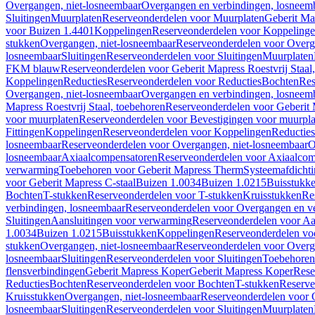
Overgangen, niet-losneembaar
Overgangen en verbindingen, losneem
Sluitingen
Muurplaten
Reserveonderdelen voor Muurplaten
Geberit Map
voor Buizen 1.4401
Koppelingen
Reserveonderdelen voor Koppeling
stukken
Overgangen, niet-losneembaar
Reserveonderdelen voor Overg
losneembaar
Sluitingen
Reserveonderdelen voor Sluitingen
Muurplaten
FKM blauw
Reserveonderdelen voor Geberit Mapress Roestvrij Sta
Koppelingen
Reducties
Reserveonderdelen voor Reducties
Bochten
Res
Overgangen, niet-losneembaar
Overgangen en verbindingen, losneem
Mapress Roestvrij Staal, toebehoren
Reserveonderdelen voor Geberit M
voor muurplaten
Reserveonderdelen voor Bevestigingen voor muurpla
Fittingen
Koppelingen
Reserveonderdelen voor Koppelingen
Reducties
losneembaar
Reserveonderdelen voor Overgangen, niet-losneembaar
O
losneembaar
Axiaalcompensatoren
Reserveonderdelen voor Axiaalcom
verwarming
Toebehoren voor Geberit Mapress Therm
Systeemafdicht
voor Geberit Mapress C-staal
Buizen 1.0034
Buizen 1.0215
Buisstukk
Bochten
T-stukken
Reserveonderdelen voor T-stukken
Kruisstukken
Re
verbindingen, losneembaar
Reserveonderdelen voor Overgangen en ve
Sluitingen
Aansluitingen voor verwarming
Reserveonderdelen voor Aa
1.0034
Buizen 1.0215
Buisstukken
Koppelingen
Reserveonderdelen vo
stukken
Overgangen, niet-losneembaar
Reserveonderdelen voor Overg
losneembaar
Sluitingen
Reserveonderdelen voor Sluitingen
Toebehoren 
flensverbindingen
Geberit Mapress Koper
Geberit Mapress Koper
Rese
Reducties
Bochten
Reserveonderdelen voor Bochten
T-stukken
Reserve
Kruisstukken
Overgangen, niet-losneembaar
Reserveonderdelen voor 
losneembaar
Sluitingen
Reserveonderdelen voor Sluitingen
Muurplaten