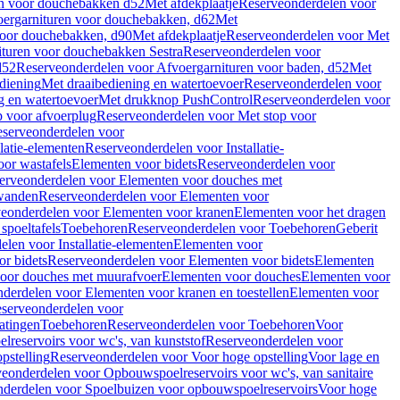
en voor douchebakken d52
Met afdekplaatje
Reserveonderdelen voor
ergarnituren voor douchebakken, d62
Met
voor douchebakken, d90
Met afdekplaatje
Reserveonderdelen voor Met
ituren voor douchebakken Sestra
Reserveonderdelen voor
d52
Reserveonderdelen voor Afvoergarnituren voor baden, d52
Met
diening
Met draaibediening en watertoevoer
Reserveonderdelen voor
g en watertoevoer
Met drukknop PushControl
Reserveonderdelen voor
p voor afvoerplug
Reserveonderdelen voor Met stop voor
serveonderdelen voor
llatie-elementen
Reserveonderdelen voor Installatie-
or wastafels
Elementen voor bidets
Reserveonderdelen voor
erveonderdelen voor Elementen voor douches met
wanden
Reserveonderdelen voor Elementen voor
eonderdelen voor Elementen voor kranen
Elementen voor het dragen
spoeltafels
Toebehoren
Reserveonderdelen voor Toebehoren
Geberit
len voor Installatie-elementen
Elementen voor
r bidets
Reserveonderdelen voor Elementen voor bidets
Elementen
oor douches met muurafvoer
Elementen voor douches
Elementen voor
derdelen voor Elementen voor kranen en toestellen
Elementen voor
serveonderdelen voor
atingen
Toebehoren
Reserveonderdelen voor Toebehoren
Voor
reservoirs voor wc's, van kunststof
Reserveonderdelen voor
pstelling
Reserveonderdelen voor Voor hoge opstelling
Voor lage en
eonderdelen voor Opbouwspoelreservoirs voor wc's, van sanitaire
derdelen voor Spoelbuizen voor opbouwspoelreservoirs
Voor hoge