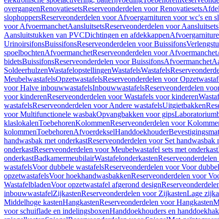
overgangen
Renovatiesets
Reserveonderdelen voor Renovatiesets
Afde
slophoppers
Reserveonderdelen voor Afvoergarnituren voor wc's en s
voor Afvoermanchet
Aansluitsets
Reserveonderdelen voor Aansluitsets
Aansluitstukken van PVC
Dichtingen en afdekkappen
Afvoergarniture
Urinoirsifons
Buissifons
Reserveonderdelen voor Buissifons
Verlengst
spoelbochten
Afvoermanchet
Reserveonderdelen voor Afvoermanchet
bidets
Buissifons
Reserveonderdelen voor Buissifons
Afvoermanchet
Aa
Soldeerhulzen
Wastafelopstellingen
Wastafels
Wastafels
Reserveonderde
Meubelwastafels
Opzetwastafels
Reserveonderdelen voor Opzetwastaf
voor Halve inbouwwastafels
Inbouwwastafels
Reserveonderdelen voo
voor kinderen
Reserveonderdelen voor Wastafels voor kinderen
Wastaf
wastafels
Reserveonderdelen voor Andere wastafels
Uitgietbakken
Res
voor Multifunctionele wasbak
Opvangbakken voor gips
Laboratorium
klaslokalen
Toebehoren
Kolommen
Reserveonderdelen voor Kolomme
kolommen
Toebehoren
Afvoerdeksel
Handdoekhouder
Bevestigingsmat
handwasbak met onderkast
Reserveonderdelen voor Set handwasbak 
onderkast
Reserveonderdelen voor Meubelwastafel sets met onderkast
onderkast
Badkamermeubilair
Wastafelonderkasten
Reserveonderdelen 
wastafels
Voor dubbele wastafels
Reserveonderdelen voor Voor dubbel
opzetwastafels
Voor hoekhandwasbakken
Reserveonderdelen voor V
Wastafelbladen
Voor opzetwastafel afgerond design
Reserveonderdelen
inbouwwastafel
Zijkasten
Reserveonderdelen voor Zijkasten
Lage zijka
Middelhoge kasten
Hangkasten
Reserveonderdelen voor Hangkasten
M
voor schuiflade en indelingsboxen
Handdoekhouders en handdoekha