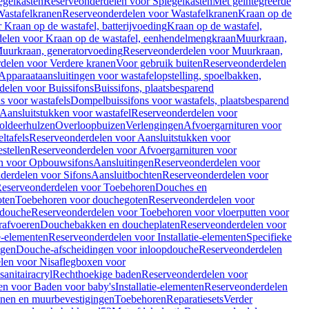
egelkasten
Reserveonderdelen voor Spiegelkasten
Met geïntegreerde
astafelkranen
Reserveonderdelen voor Wastafelkranen
Kraan op de
Kraan op de wastafel, batterijvoeding
Kraan op de wastafel,
elen voor Kraan op de wastafel, eenhendelmengkraan
Muurkraan,
uurkraan, generatorvoeding
Reserveonderdelen voor Muurkraan,
delen voor Verdere kranen
Voor gebruik buiten
Reserveonderdelen
Apparaataansluitingen voor wastafelopstelling, spoelbakken,
delen voor Buissifons
Buissifons, plaatsbesparend
s voor wastafels
Dompelbuissifons voor wastafels, plaatsbesparend
Aansluitstukken voor wastafel
Reserveonderdelen voor
oldeerhulzen
Overloopbuizen
Verlengingen
Afvoergarnituren voor
ltafels
Reserveonderdelen voor Aansluitstukken voor
stellen
Reserveonderdelen voor Afvoergarnituren voor
n voor Opbouwsifons
Aansluitingen
Reserveonderdelen voor
derdelen voor Sifons
Aansluitbochten
Reserveonderdelen voor
eserveonderdelen voor Toebehoren
Douches en
oten
Toebehoren voor douchegoten
Reserveonderdelen voor
 douche
Reserveonderdelen voor Toebehoren voor vloerputten voor
rafvoeren
Douchebakken en doucheplaten
Reserveonderdelen voor
ie-elementen
Reserveonderdelen voor Installatie-elementen
Specifieke
ngen
Douche-afscheidingen voor inloopdouche
Reserveonderdelen
len voor Nisaflegboxen voor
anitairacryl
Rechthoekige baden
Reserveonderdelen voor
en voor Baden voor baby's
Installatie-elementen
Reserveonderdelen
unen en muurbevestigingen
Toebehoren
Reparatiesets
Verder