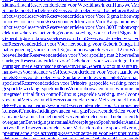
zittingsringen
Reserveonderdelen voor Wc-zittingsringen
Hurk-wc’s
Me
Staande bidets
Toebehoren
Reserveonderdelen voor Toebehoren
Bedien
inbouwspoelreservoirs
Reserveonderdelen voor Voor Sigma inbouwspo
inbouwspoelreservoirs
Reserveonderdelen voor Voor Kappa inbouwspo
inbouwspoelreservoirs
Reserveonderdelen voor Voor 300T inbouwspoe
elektronische spoelactivering
Voor netvoeding, voor Geberit Sigma in
Geberit Sigma inbouwspoelreservoir 8 cm
Reserveonderdelen voor Vo
cm
Reserveonderdelen voor Voor netvoeding, voor Geberit Omega in
batterijvoeding, voor Geberit Sigma inbouwspoelreservoir 12 cm
Wc-s
hoeveelheden
Reserveonderdelen voor Voor spoeling met 2 hoeveelh
sturingen
Reserveonderdelen voor Toebehoren voor wc-sturingen
Ruw
sturingen met elektronische spoelactivering
Geberit Monolith sanitair
hang-wc's
Voor staande wc's
Reserveonderdelen voor Voor staande wc
bidets
Reserveonderdelen voor Sanitaire modules voor bidets
Voor hang
spoelrand
Reserveonderdelen voor Urinoirs, gespoelde werking, met 
gespoelde werking, spoelrandloos
Voor opbouw- en inbouwurinoirstu
integrated urinal flush control
Urinoirs gespoelde werking, met / voor
spoelrand
Met spoelrand
Reserveonderdelen voor Met spoelrand
Urinoi
deksel
Urinoirscheidingswanden
Reserveonderdelen voor Urinoirsche
kunststof
Urinoirscheidingswanden van glas
Reserveonderdelen voor U
sanitaire keramiek
Toebehoren
Reserveonderdelen voor Toebehoren
Ur
overgangen
Bevestigingsmateriaal
Afvoerpluggen
Spoelverdeler
Aanslui
netvoeding
Reserveonderdelen voor Met elektronische spoelactivering
pneumatische spoelactivering
Reserveonderdelen voor Met pneumatisc
elektronische spoelactivering, batterijvoeding
Toebehoren
Reserveonde