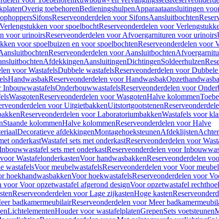
kplaten
Overig toebehoren
Bedieningshulpen
Apparaataansluitingen voor 
lophoppers
Sifons
Reserveonderdelen voor Sifons
Aansluitbochten
Reser
Verlengstukken voor spoelbocht
Reserveonderdelen voor Verlengstukke
n voor urinoirs
Reserveonderdelen voor Afvoergarnituren voor urinoirs
ukken voor spoelbuizen en voor spoelbochten
Reserveonderdelen voor V
Aansluitbochten
Reserveonderdelen voor Aansluitbochten
Afvoergarnitu
nsluitbochten
Afdekkingen
Aansluitingen
Dichtingen
Soldeerhulzen
Rese
len voor Wastafels
Dubbele wastafels
Reserveonderdelen voor Dubbele 
els
Handwasbak
Reserveonderdelen voor Handwasbak
Opzethandwasb
r Inbouwwastafels
Onderbouwwastafels
Reserveonderdelen voor Onder
els
Wasgoten
Reserveonderdelen voor Wasgoten
Halve kolommen
Toebe
erveonderdelen voor Uitgietbakken
Uitstortgootstenen
Reserveonderdele
bakken
Reserveonderdelen voor Laboratoriumbakken
Wastafels voor kla
n
Staande kolommen
Halve kolommen
Reserveonderdelen voor Halve
eriaal
Decoratieve afdekkingen
Montagehoeksteunen
Afdeklijsten
Achte
met onderkast
Wastafel sets met onderkast
Reserveonderdelen voor Wasta
Inbouwwastafel sets met onderkast
Reserveonderdelen voor Inbouwwast
voor Wastafelonderkasten
Voor handwasbakken
Reserveonderdelen vo
e wastafels
Voor meubelwastafels
Reserveonderdelen voor Voor meubel
oor hoekhandwasbakken
Voor hoekwastafels
Reserveonderdelen voor Vo
 voor Voor opzetwastafel afgerond design
Voor opzetwastafel rechthoe
sten
Reserveonderdelen voor Lage zijkasten
Hoge kasten
Reserveonderd
eer badkamermeubilair
Reserveonderdelen voor Meer badkamermeubila
ken
Lichtelementen
Houder voor wastafelplaten
Grepen
Sets voetsteunen
M