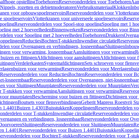
alfhoge opstelling
Toebehoren
Reserveonderdelen voor Toebehoren
Aan
Nippels, rozetten en debietmoderatoren
Verbruiksmateriaal
Klokken
Inbo
ranen voor opbouwspoelreservoirs
Reserveonderdelen voor Vlotterkran
 spoelreservoirs
Vlotterkranen voor universeele spoelreservoirs
Reserve
spoeling
Reserveonderdelen voor Spoel-stop spoeling
Spoeling met 1 ho
oeling met 2 hoeveelheden
Binnenwerken
Reserveonderdelen voor Bin
rdelen voor Spoeling met 2 hoeveelheden
Toebehoren
Drukkers
Overga
oppelingen
Reducties
Bochten
T-stukken
Inwendige circulatie
Reserveond
elen voor Overgangen en verbindingen, losneembaar
Sluitingen
Inbou
ingen voor verwarming, losneembaar
Aansluitingen voor verwarming
R
buizen en fittingen
Afdichtingen voor aansluitingen
Afdichtingen voor f
uitingen
Verdelerkasten
Systeemafdichtingen
Sets schroeven voor flensv
rlagenbuizen voor verwarming
Reserveonderdelen voor Meerlagenbui
Reserveonderdelen voor Reducties
Bochten
Reserveonderdelen voor B
et-losneembaar
Reserveonderdelen voor Overgangen, niet-losneembaar
en voor Sluitingen
Muurplaten
Reserveonderdelen voor Muurplaten
Verd
r T-stukken voor verwarming
Aansluitingen voor verwarming
Reserveon
s voor muurplaten
Bescherming voor buizen en fittingen
Dichtingen voor
ichtingen
Boutsets voor flensverbindingen
Geberit Mapress Roestvrij St
n 1.4401
Buizen 1.4301
Buisstukken
Koppelingen
Reserveonderdelen vo
onderdelen voor T-stukken
Inwendige circulatie
Reserveonderdelen voor
vergangen en verbindingen, losneembaar
Reserveonderdelen voor Over
Doorvoeren
Sluitingen
Reserveonderdelen voor Sluitingen
Muurplaten
Re
en 1.4401
Reserveonderdelen voor Buizen 1.4401
Buisstukken
Koppeli
erveonderdelen voor Bochten
T-stukken
Reserveonderdelen voor T-stu