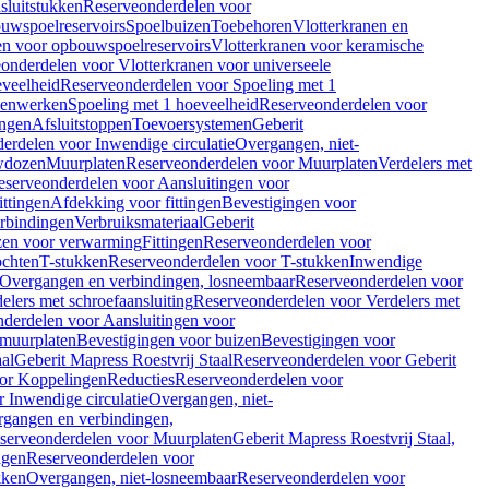
sluitstukken
Reserveonderdelen voor
uwspoelreservoirs
Spoelbuizen
Toebehoren
Vlotterkranen en
en voor opbouwspoelreservoirs
Vlotterkranen voor keramische
onderdelen voor Vlotterkranen voor universeele
eveelheid
Reserveonderdelen voor Spoeling met 1
nenwerken
Spoeling met 1 hoeveelheid
Reserveonderdelen voor
ngen
Afsluitstoppen
Toevoersystemen
Geberit
erdelen voor Inwendige circulatie
Overgangen, niet-
wdozen
Muurplaten
Reserveonderdelen voor Muurplaten
Verdelers met
eserveonderdelen voor Aansluitingen voor
ittingen
Afdekking voor fittingen
Bevestigingen voor
erbindingen
Verbruiksmateriaal
Geberit
zen voor verwarming
Fittingen
Reserveonderdelen voor
ochten
T-stukken
Reserveonderdelen voor T-stukken
Inwendige
Overgangen en verbindingen, losneembaar
Reserveonderdelen voor
elers met schroefaansluiting
Reserveonderdelen voor Verdelers met
derdelen voor Aansluitingen voor
 muurplaten
Bevestigingen voor buizen
Bevestigingen voor
aal
Geberit Mapress Roestvrij Staal
Reserveonderdelen voor Geberit
or Koppelingen
Reducties
Reserveonderdelen voor
 Inwendige circulatie
Overgangen, niet-
gangen en verbindingen,
serveonderdelen voor Muurplaten
Geberit Mapress Roestvrij Staal,
ngen
Reserveonderdelen voor
kken
Overgangen, niet-losneembaar
Reserveonderdelen voor