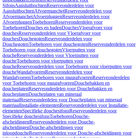
Sifons
Aansluitbochten
Reserveonderdelen voor
Aansluitbochten
Afvoermanchet
Reserveonderdelen voor
Afvoermanchet
Afvoerpluggen
Reserveonderdelen voor
Afvoerpluggen
Toebehoren
Reserveonderdelen voor
Toebehoren
Douches en baden
Douches
Vloerafvoer voor
douches
Reserveonderdelen voor Vloerafvoer voor
douches
Douchegoten
Reserveonderdelen voor
Douchegoten
Toebehoren voor douchegoten
Reserveonderdelen voor
Toebehoren voor douchegoten
Vloerputten voor
douche
Reserveonderdelen voor Vloerputten voor
douche
Toebehoren voor vloerputten voor
douche
Reserveonderdelen voor Toebehoren voor vloerputten voor
douche
Wandafvoeren
Reserveonderdelen voor
Wandafvoeren
Toebehoren voor muurafvoeren
Reserveonderdelen
voor Toebehoren voor muurafvoeren
Douchebakken en
doucheplaten
Reserveonderdelen voor Douchebakken en
doucheplaten
Doucheplaten van mineraal
materiaal
Reserveonderdelen voor Doucheplaten van mineraal
materiaal
Installatie-elementen
Reserveonderdelen voor Installatie-
elementen
Specifieke douchesifons
Reserveonderdelen voor
Specifieke douchesifons
Toebehoren
Douche-
afscheidingen
Reserveonderdelen voor Douche-
afscheidingen
Douche-afscheidingen voor
inloopdouche
Reserveonderdelen voor Douche-afscheidingen voor