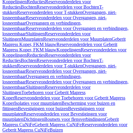
Koppelingen
Reducties
Reserveonderdelen voor
Reducties
Bochten
Reserveonderdelen voor Bochten
T-
stukken
Reserveonderdelen voor T-stukken
Overgangen, niet-
losneembaar
Reserveonderdelen voor Overgangen, niet-
losneembaar
Overgangen en verbindingen,
losneembaar
Reserveonderdelen voor Overgangen en verbindingen,
losneembaar
Sluitingen
Reserveonderdelen voor
Sluitingen
Muurplaten
Reserveonderdelen voor Muurplaten
Geberit
Mapress Koper, FKM blauw
Reserveonderdelen voor Geberit
Mapress Koper, FKM blauw
Koppelingen
Reserveonderdelen voor
Koppelingen
Reducties
Reserveonderdelen voor
Reducties
Bochten
Reserveonderdelen voor Bochten
T-
stukken
Reserveonderdelen voor T-stukken
Overgangen, niet-
losneembaar
Reserveonderdelen voor Overgangen, niet-
losneembaar
Overgangen en verbindingen,
losneembaar
Reserveonderdelen voor Overgangen en verbindingen,
losneembaar
Sluitingen
Reserveonderdelen voor
Sluitingen
Toebehoren voor Geberit Mapress
Koper
Reserveonderdelen voor Toebehoren voor Geberit Mapress
Koper
Isolaties voor muurplaten
Bescherming voor buizen en
fittingen
Bevestigingen voor buizen
Bevestigingen voor
muurplaten
Reserveonderdelen voor Bevestigingen voor
muurplaten
Dichtingen
Boutsets voor flensverbindingen
Geberit
Mapress CuNiFe
Geberit Mapress CuNiFe
Reserveonderdelen voor
Geberit Mapress CuNiFe
Buizen