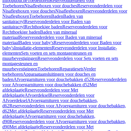
inloopdouche
Toebehoren
Reserveonderdelen voor
Toebehoren
Nisaflegboxen voor douches
Reserveonderdelen voor
Nisaflegboxen voor douches
Nisaflegboxen
Reserveonderdelen voor
Nisaflegboxen
Toebehoren
Baden
Baden van
sanitairacryl
Reserveonderdelen voor Baden van
sanitairacryl
Rechthoekige baden
Reserveonderdelen voor
Rechthoekige baden
Baden van mineraal
materiaal
Reserveonderdelen voor Baden van mineraal
materiaal
Baden voor baby's
Reserveonderdelen voor Baden voor
baby's
Installatie-elementen
Reserveonderdelen voor Installatie-
elementen
Sets voeten en sets montagesteunen en
muurbevestigingen
Reserveonderdelen voor Sets voeten en sets
montagesteunen en
muurbevestigingen
Toebehoren
Reparatiesets
Verder
toebehoren
Apparaataansluitingen voor douches en
baden
Afvoergarnituren voor douchebakken d52
Reserveonderdelen
voor Afvoergarnituren voor douchebakken d52
Met
afdekplaatje
Reserveonderdelen voor Met
afdekplaatje
Afvoerdeksel
Reserveonderdelen voor
Afvoerdeksel
Afvoergarnituren voor douchebakken,
d62
Reserveonderdelen voor Afvoergarnituren voor douchebakken,
d62
Met afdekplaatje
Reserveonderdelen voor Met
afdekplaatje
Afvoergarnituren voor douchebakken,
d90
Reserveonderdelen voor Afvoergarnituren voor douchebakken,
d90
Met afdekplaatje
Reserveonderdelen voor Met