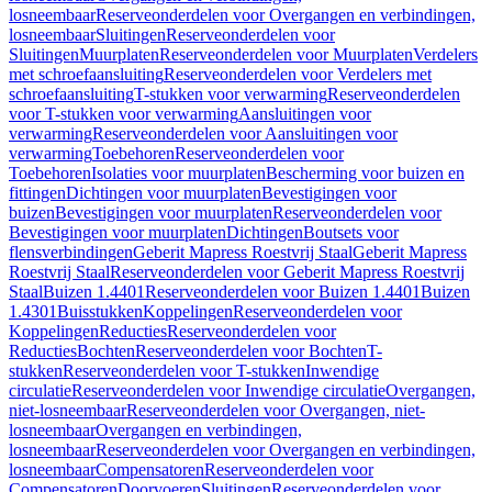
losneembaar
Reserveonderdelen voor Overgangen en verbindingen,
losneembaar
Sluitingen
Reserveonderdelen voor
Sluitingen
Muurplaten
Reserveonderdelen voor Muurplaten
Verdelers
met schroefaansluiting
Reserveonderdelen voor Verdelers met
schroefaansluiting
T-stukken voor verwarming
Reserveonderdelen
voor T-stukken voor verwarming
Aansluitingen voor
verwarming
Reserveonderdelen voor Aansluitingen voor
verwarming
Toebehoren
Reserveonderdelen voor
Toebehoren
Isolaties voor muurplaten
Bescherming voor buizen en
fittingen
Dichtingen voor muurplaten
Bevestigingen voor
buizen
Bevestigingen voor muurplaten
Reserveonderdelen voor
Bevestigingen voor muurplaten
Dichtingen
Boutsets voor
flensverbindingen
Geberit Mapress Roestvrij Staal
Geberit Mapress
Roestvrij Staal
Reserveonderdelen voor Geberit Mapress Roestvrij
Staal
Buizen 1.4401
Reserveonderdelen voor Buizen 1.4401
Buizen
1.4301
Buisstukken
Koppelingen
Reserveonderdelen voor
Koppelingen
Reducties
Reserveonderdelen voor
Reducties
Bochten
Reserveonderdelen voor Bochten
T-
stukken
Reserveonderdelen voor T-stukken
Inwendige
circulatie
Reserveonderdelen voor Inwendige circulatie
Overgangen,
niet-losneembaar
Reserveonderdelen voor Overgangen, niet-
losneembaar
Overgangen en verbindingen,
losneembaar
Reserveonderdelen voor Overgangen en verbindingen,
losneembaar
Compensatoren
Reserveonderdelen voor
Compensatoren
Doorvoeren
Sluitingen
Reserveonderdelen voor