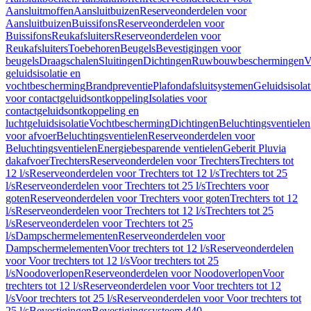
Aansluitmoffen
Aansluitbuizen
Reserveonderdelen voor
Aansluitbuizen
Buissifons
Reserveonderdelen voor
Buissifons
Reukafsluiters
Reserveonderdelen voor
Reukafsluiters
Toebehoren
Beugels
Bevestigingen voor
beugels
Draagschalen
Sluitingen
Dichtingen
Ruwbouwbeschermingen
V
geluidsisolatie en
vochtbescherming
Brandpreventie
Plafondafsluitsystemen
Geluidsisolat
voor contactgeluidsontkoppeling
Isolaties voor
contactgeluidsontkoppeling en
luchtgeluidsisolatie
Vochtbescherming
Dichtingen
Beluchtingsventielen
voor afvoer
Beluchtingsventielen
Reserveonderdelen voor
Beluchtingsventielen
Energiebesparende ventielen
Geberit Pluvia
dakafvoer
Trechters
Reserveonderdelen voor Trechters
Trechters tot
12 l/s
Reserveonderdelen voor Trechters tot 12 l/s
Trechters tot 25
l/s
Reserveonderdelen voor Trechters tot 25 l/s
Trechters voor
goten
Reserveonderdelen voor Trechters voor goten
Trechters tot 12
l/s
Reserveonderdelen voor Trechters tot 12 l/s
Trechters tot 25
l/s
Reserveonderdelen voor Trechters tot 25
l/s
Dampschermelementen
Reserveonderdelen voor
Dampschermelementen
Voor trechters tot 12 l/s
Reserveonderdelen
voor Voor trechters tot 12 l/s
Voor trechters tot 25
l/s
Noodoverlopen
Reserveonderdelen voor Noodoverlopen
Voor
trechters tot 12 l/s
Reserveonderdelen voor Voor trechters tot 12
l/s
Voor trechters tot 25 l/s
Reserveonderdelen voor Voor trechters tot
25 l/s
Bevestigingen
Bevestigingssysteem d40–