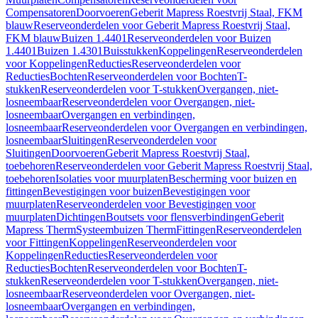
Compensatoren
Doorvoeren
Geberit Mapress Roestvrij Staal, FKM
blauw
Reserveonderdelen voor Geberit Mapress Roestvrij Staal,
FKM blauw
Buizen 1.4401
Reserveonderdelen voor Buizen
1.4401
Buizen 1.4301
Buisstukken
Koppelingen
Reserveonderdelen
voor Koppelingen
Reducties
Reserveonderdelen voor
Reducties
Bochten
Reserveonderdelen voor Bochten
T-
stukken
Reserveonderdelen voor T-stukken
Overgangen, niet-
losneembaar
Reserveonderdelen voor Overgangen, niet-
losneembaar
Overgangen en verbindingen,
losneembaar
Reserveonderdelen voor Overgangen en verbindingen,
losneembaar
Sluitingen
Reserveonderdelen voor
Sluitingen
Doorvoeren
Geberit Mapress Roestvrij Staal,
toebehoren
Reserveonderdelen voor Geberit Mapress Roestvrij Staal,
toebehoren
Isolaties voor muurplaten
Bescherming voor buizen en
fittingen
Bevestigingen voor buizen
Bevestigingen voor
muurplaten
Reserveonderdelen voor Bevestigingen voor
muurplaten
Dichtingen
Boutsets voor flensverbindingen
Geberit
Mapress Therm
Systeembuizen Therm
Fittingen
Reserveonderdelen
voor Fittingen
Koppelingen
Reserveonderdelen voor
Koppelingen
Reducties
Reserveonderdelen voor
Reducties
Bochten
Reserveonderdelen voor Bochten
T-
stukken
Reserveonderdelen voor T-stukken
Overgangen, niet-
losneembaar
Reserveonderdelen voor Overgangen, niet-
losneembaar
Overgangen en verbindingen,