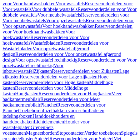
voor Voor handwasbakken
Voor wastafels
Reserveonderdelen voor
Voor wastafels
Voor dubbele wastafels
Reserveonderdelen voor Voor
dubbele wastafels
Voor meubelwastafels
Reserveonderdelen voor
Voor meubelwastafels
Voor opzetwastafels
Reserveonderdelen voor
Voor opzetwastafels
Voor hoekhandwasbakken
Reserveonderdelen
voor Voor hoekhandwasbakken
Voor
hoekwastafels
Reserveonderdelen voor Voor
hoekwastafels
Wastafelbladen
Reserveonderdelen voor
Wastafelbladen
Voor opzetwastafel afgerond
design
Reserveonderdelen voor Voor opzetwastafel afgerond
design
Voor opzetwastafel rechthoekig
Reserveonderdelen voor Voor
opzetwastafel rechthoekig
Voor
inbouwwastafel
Zijkasten
Reserveonderdelen voor Zijkasten
Lage
zijkasten
Reserveonderdelen voor Lage zijkasten
Hoge
kasten
Reserveonderdelen voor Hoge kasten
Middelhoge
kasten
Reserveonderdelen voor Middelhoge
kasten
Hangkasten
Reserveonderdelen voor Hangkasten
Meer
badkamermeubilair
Reserveonderdelen voor Meer
badkamermeubilair
Planchet
Reserveonderdelen voor
Planchet
Toebehoren
Inzetbakken voor schuiflade en
indelingsboxen
Handdoekhouders en
handdoekhaken
Lichtelementen
Houder voor
wastafelplaten
Grepen
Sets
voetsteunen
Magneetborden
Stopcontacten
Verder toebehoren
Spiegels
en spiegelkasten
Spiegel
Reserveonderdelen voor Spiegel
Met