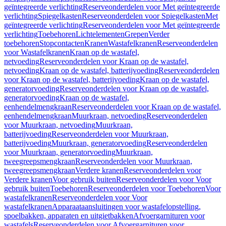
geïntegreerde verlichting
Reserveonderdelen voor Met geïntegreerde
verlichting
Spiegelkasten
Reserveonderdelen voor Spiegelkasten
Met
geïntegreerde verlichting
Reserveonderdelen voor Met geïntegreerde
verlichting
Toebehoren
Lichtelementen
Grepen
Verder
toebehoren
Stopcontacten
Kranen
Wastafelkranen
Reserveonderdelen
voor Wastafelkranen
Kraan op de wastafel,
netvoeding
Reserveonderdelen voor Kraan op de wastafel,
netvoeding
Kraan op de wastafel, batterijvoeding
Reserveonderdelen
voor Kraan op de wastafel, batterijvoeding
Kraan op de wastafel,
generatorvoeding
Reserveonderdelen voor Kraan op de wastafel,
generatorvoeding
Kraan op de wastafel,
eenhendelmengkraan
Reserveonderdelen voor Kraan op de wastafel,
eenhendelmengkraan
Muurkraan, netvoeding
Reserveonderdelen
voor Muurkraan, netvoeding
Muurkraan,
batterijvoeding
Reserveonderdelen voor Muurkraan,
batterijvoeding
Muurkraan, generatorvoeding
Reserveonderdelen
voor Muurkraan, generatorvoeding
Muurkraan,
tweegreepsmengkraan
Reserveonderdelen voor Muurkraan,
tweegreepsmengkraan
Verdere kranen
Reserveonderdelen voor
Verdere kranen
Voor gebruik buiten
Reserveonderdelen voor Voor
gebruik buiten
Toebehoren
Reserveonderdelen voor Toebehoren
Voor
wastafelkranen
Reserveonderdelen voor Voor
wastafelkranen
Apparaataansluitingen voor wastafelopstelling,
spoelbakken, apparaten en uitgietbakken
Afvoergarnituren voor
wastafels
Reserveonderdelen voor Afvoergarnituren voor