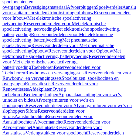
spoelbochten en
overgangen
Bevestigingsmateriaal
Afvoerpluggen
Spoelverdeler
Aanslu
voor sanitaire toestellen
Urinoirsturingen
Inbouw
Reserveonderdelen
voor Inbouw
Met elektronische spoelactivering,
netvoeding
Reserveonderdelen voor Met elektronische
spoelactivering, netvoeding
Met elektronische spoelactivering,
batterijvoeding
Reserveonderdelen voor Met elektronische
spoelactivering, batterijvoeding
Met pneumatische
spoelactivering
Reserveonderdelen voor Met pneumatische
spoelactivering
Opbouw
Reserveonderdelen voor Opbouw
Met
elektronische spoelactivering, batterijvoeding
Reserveonderdelen
voor Met elektronische spoelactivering,
batterijvoeding
Toebehoren
Reserveonderdelen voor
Toebehoren
Ruwbouw- en vervangingssets
Reserveonderdelen voor
Ruwbouw- en vervangingssets
Spoelbuizen, spoelbochten en
overgangen
Renovatiesets
Reserveonderdelen voor
Renovatiesets
Afdekplaten
Overig
toebehoren
Bedieningshulpen
Apparaataansluitingen voor wc's,
urinoirs en bidets
Afvoergarnituren voor wc's en
slophoppers
Reserveonderdelen voor Afvoergarnituren voor wc's en
slophoppers
Sifons
Reserveonderdelen voor
Sifons
Aansluitbochten
Reserveonderdelen voor
Aansluitbochten
Afvoermanchet
Reserveonderdelen voor
Afvoermanchet
Aansluitsets
Reserveonderdelen voor
Aansluitsets
Verlengstukken voor spoelbocht
Reserveonderdelen