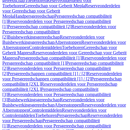
gereedschap
Toebehoren
Reserveonderdelen voor
Toebehoren
Gereedschap voor Geberit Mepla
Reserveonderdelen
voor Gereedschap voor Geberit
Mepla
Handpersgereedschap
Persgereedschap compatibiliteit
[1]
Reserveonderdelen voor Persgereedschap compatibiliteit
[1]
Persgereedschap compatibiliteit [2]
Reserveonderdelen voor
Persgereedschap compatibiliteit
[2]
Buisbewerkingsgereedschap
Reserveonderdelen voor
Buisbewerkingsgereedschap
Afpersstoppen
Reserveonderdelen voor
Afpersstoppen
Controlemiddelen
Toebehoren
Gereedschap voor
Geberit Mapress
Reserveonderdelen voor Gereedschap voor Geberit
Mapress
Persgereedschap compatibiliteit [1]
Reserveonderdelen voor
Persgereedschap compatibiliteit [1]
Persgereedschap compatibiliteit
[2]
Reserveonderdelen voor Persgereedschap compatibiliteit
[2]
Persgereedschappen compatibiliteit [1] / [2]
Reserveonderdelen
voor Persgereedschappen compatibiliteit [1] / [2]
Persgereedschap
compatibiliteit [2XL]
Reserveonderdelen voor Persgereedschap
compatibiliteit [2XL]
Persgereedschap compatibiliteit
[3]
Reserveonderdelen voor Persgereedschap compatibiliteit
[3]
Buisbewerkingsgereedschap
Reserveonderdelen voor
Buisbewerkingsgereedschap
Afpersstoppen
Reserveonderdelen voor
Afpersstoppen
Controlemiddelen
Reserveonderdelen voor
Controlemiddelen
Toebehoren
Persgereedschap
Reserveonderdelen
voor Persgereedschap
Persgereedschap compatibiliteit
[1]
Reserveonderdelen voor Persgereedschap compatibiliteit