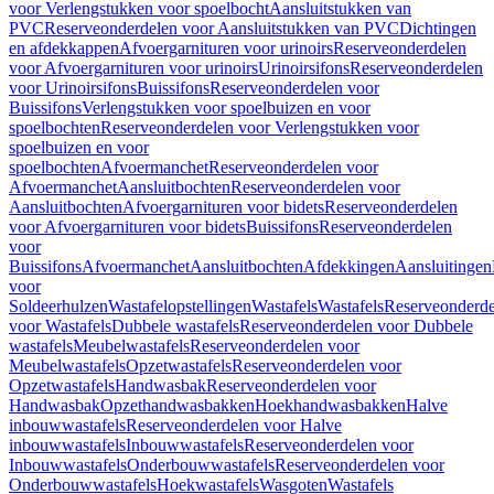
voor Verlengstukken voor spoelbocht
Aansluitstukken van
PVC
Reserveonderdelen voor Aansluitstukken van PVC
Dichtingen
en afdekkappen
Afvoergarnituren voor urinoirs
Reserveonderdelen
voor Afvoergarnituren voor urinoirs
Urinoirsifons
Reserveonderdelen
voor Urinoirsifons
Buissifons
Reserveonderdelen voor
Buissifons
Verlengstukken voor spoelbuizen en voor
spoelbochten
Reserveonderdelen voor Verlengstukken voor
spoelbuizen en voor
spoelbochten
Afvoermanchet
Reserveonderdelen voor
Afvoermanchet
Aansluitbochten
Reserveonderdelen voor
Aansluitbochten
Afvoergarnituren voor bidets
Reserveonderdelen
voor Afvoergarnituren voor bidets
Buissifons
Reserveonderdelen
voor
Buissifons
Afvoermanchet
Aansluitbochten
Afdekkingen
Aansluitingen
voor
Soldeerhulzen
Wastafelopstellingen
Wastafels
Wastafels
Reserveonderde
voor Wastafels
Dubbele wastafels
Reserveonderdelen voor Dubbele
wastafels
Meubelwastafels
Reserveonderdelen voor
Meubelwastafels
Opzetwastafels
Reserveonderdelen voor
Opzetwastafels
Handwasbak
Reserveonderdelen voor
Handwasbak
Opzethandwasbakken
Hoekhandwasbakken
Halve
inbouwwastafels
Reserveonderdelen voor Halve
inbouwwastafels
Inbouwwastafels
Reserveonderdelen voor
Inbouwwastafels
Onderbouwwastafels
Reserveonderdelen voor
Onderbouwwastafels
Hoekwastafels
Wasgoten
Wastafels