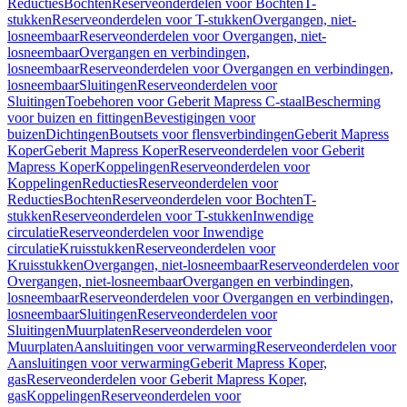
Reducties
Bochten
Reserveonderdelen voor Bochten
T-
stukken
Reserveonderdelen voor T-stukken
Overgangen, niet-
losneembaar
Reserveonderdelen voor Overgangen, niet-
losneembaar
Overgangen en verbindingen,
losneembaar
Reserveonderdelen voor Overgangen en verbindingen,
losneembaar
Sluitingen
Reserveonderdelen voor
Sluitingen
Toebehoren voor Geberit Mapress C-staal
Bescherming
voor buizen en fittingen
Bevestigingen voor
buizen
Dichtingen
Boutsets voor flensverbindingen
Geberit Mapress
Koper
Geberit Mapress Koper
Reserveonderdelen voor Geberit
Mapress Koper
Koppelingen
Reserveonderdelen voor
Koppelingen
Reducties
Reserveonderdelen voor
Reducties
Bochten
Reserveonderdelen voor Bochten
T-
stukken
Reserveonderdelen voor T-stukken
Inwendige
circulatie
Reserveonderdelen voor Inwendige
circulatie
Kruisstukken
Reserveonderdelen voor
Kruisstukken
Overgangen, niet-losneembaar
Reserveonderdelen voor
Overgangen, niet-losneembaar
Overgangen en verbindingen,
losneembaar
Reserveonderdelen voor Overgangen en verbindingen,
losneembaar
Sluitingen
Reserveonderdelen voor
Sluitingen
Muurplaten
Reserveonderdelen voor
Muurplaten
Aansluitingen voor verwarming
Reserveonderdelen voor
Aansluitingen voor verwarming
Geberit Mapress Koper,
gas
Reserveonderdelen voor Geberit Mapress Koper,
gas
Koppelingen
Reserveonderdelen voor