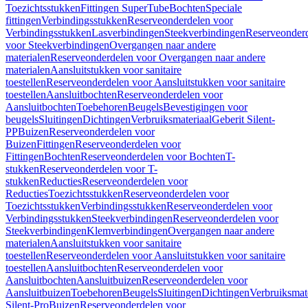
Toezichtsstukken
Fittingen SuperTube
Bochten
Speciale
fittingen
Verbindingsstukken
Reserveonderdelen voor
Verbindingsstukken
Lasverbindingen
Steekverbindingen
Reserveonder
voor Steekverbindingen
Overgangen naar andere
materialen
Reserveonderdelen voor Overgangen naar andere
materialen
Aansluitstukken voor sanitaire
toestellen
Reserveonderdelen voor Aansluitstukken voor sanitaire
toestellen
Aansluitbochten
Reserveonderdelen voor
Aansluitbochten
Toebehoren
Beugels
Bevestigingen voor
beugels
Sluitingen
Dichtingen
Verbruiksmateriaal
Geberit Silent-
PP
Buizen
Reserveonderdelen voor
Buizen
Fittingen
Reserveonderdelen voor
Fittingen
Bochten
Reserveonderdelen voor Bochten
T-
stukken
Reserveonderdelen voor T-
stukken
Reducties
Reserveonderdelen voor
Reducties
Toezichtsstukken
Reserveonderdelen voor
Toezichtsstukken
Verbindingsstukken
Reserveonderdelen voor
Verbindingsstukken
Steekverbindingen
Reserveonderdelen voor
Steekverbindingen
Klemverbindingen
Overgangen naar andere
materialen
Aansluitstukken voor sanitaire
toestellen
Reserveonderdelen voor Aansluitstukken voor sanitaire
toestellen
Aansluitbochten
Reserveonderdelen voor
Aansluitbochten
Aansluitbuizen
Reserveonderdelen voor
Aansluitbuizen
Toebehoren
Beugels
Sluitingen
Dichtingen
Verbruiksmat
Silent-Pro
Buizen
Reserveonderdelen voor