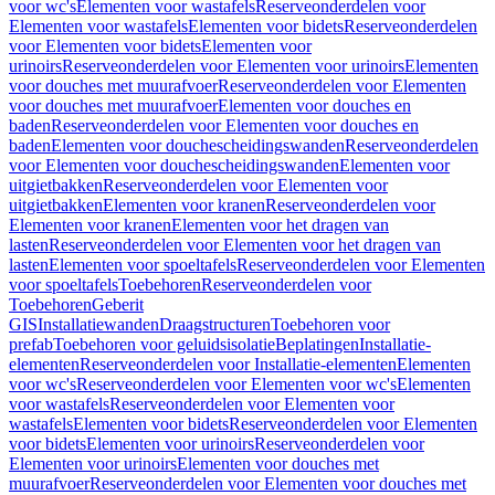
voor wc's
Elementen voor wastafels
Reserveonderdelen voor
Elementen voor wastafels
Elementen voor bidets
Reserveonderdelen
voor Elementen voor bidets
Elementen voor
urinoirs
Reserveonderdelen voor Elementen voor urinoirs
Elementen
voor douches met muurafvoer
Reserveonderdelen voor Elementen
voor douches met muurafvoer
Elementen voor douches en
baden
Reserveonderdelen voor Elementen voor douches en
baden
Elementen voor douchescheidingswanden
Reserveonderdelen
voor Elementen voor douchescheidingswanden
Elementen voor
uitgietbakken
Reserveonderdelen voor Elementen voor
uitgietbakken
Elementen voor kranen
Reserveonderdelen voor
Elementen voor kranen
Elementen voor het dragen van
lasten
Reserveonderdelen voor Elementen voor het dragen van
lasten
Elementen voor spoeltafels
Reserveonderdelen voor Elementen
voor spoeltafels
Toebehoren
Reserveonderdelen voor
Toebehoren
Geberit
GIS
Installatiewanden
Draagstructuren
Toebehoren voor
prefab
Toebehoren voor geluidsisolatie
Beplatingen
Installatie-
elementen
Reserveonderdelen voor Installatie-elementen
Elementen
voor wc's
Reserveonderdelen voor Elementen voor wc's
Elementen
voor wastafels
Reserveonderdelen voor Elementen voor
wastafels
Elementen voor bidets
Reserveonderdelen voor Elementen
voor bidets
Elementen voor urinoirs
Reserveonderdelen voor
Elementen voor urinoirs
Elementen voor douches met
muurafvoer
Reserveonderdelen voor Elementen voor douches met