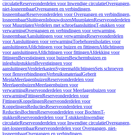
circulatie
Reserveonderdelen voor Inwendige circulatie
Overgangen,
niet-losneembaar
Overgangen en verbindingen,
losneembaar
Reserveonderdelen voor Overgangen en verbindingen,
losneembaar
Sluitingen
Inbouwdozen
Muurplaten
Reserveonderdelen
voor Muurplaten
Verdelers met schroefaansluiting
T-stukken voor
verwarming
Overgangen en verbindingen voor verwarming,
losneembaar
Aansluitingen voor verwarming
Reserveonderdelen
voor Aansluitingen voor verwarming
Toebehoren
Isolaties voor
aansluitingen
Afdichtingen voor buizen en fittingen
Afdichtingen
voor aansluitingen
Afdichtingen voor fittingen
Afdekking voor
fittingen
Bevestigingen voor buizen
Beschermbuizen en
inleghulpstukken
Bevestigingen voor
aansluitingen
Verdelerkasten
Systeemafdichtingen
Sets schroeven
voor flensverbindingen
Verbruiksmateriaal
Geberit
Mepla
Meerlagenbuizen
Reserveonderdelen voor
Meerlagenbuizen
Meerlagenbuizen voor
verwarming
Reserveonderdelen voor Meerlagenbuizen voor
verwarming
Fittingen
Reserveonderdelen voor
Fittingen
Koppelingen
Reserveonderdelen voor
Koppelingen
Reducties
Reserveonderdelen voor
Reducties
Bochten
Reserveonderdelen voor Bochten
T-
stukken
Reserveonderdelen voor T-stukken
Inwendige
circulatie
Reserveonderdelen voor Inwendige circulatie
Overgangen,
niet-losneembaar
Reserveonderdelen voor Overgangen, niet-
losneembaar
Overgangen en verbindingen,