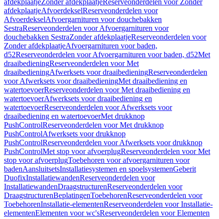
afdekplaatje
Zonder afdekplaatje
Reserveonderdelen voor Zonder
afdekplaatje
Afvoerdeksel
Reserveonderdelen voor
Afvoerdeksel
Afvoergarnituren voor douchebakken
Sestra
Reserveonderdelen voor Afvoergarnituren voor
douchebakken Sestra
Zonder afdekplaatje
Reserveonderdelen voor
Zonder afdekplaatje
Afvoergarnituren voor baden,
d52
Reserveonderdelen voor Afvoergarnituren voor baden, d52
Met
draaibediening
Reserveonderdelen voor Met
draaibediening
Afwerksets voor draaibediening
Reserveonderdelen
voor Afwerksets voor draaibediening
Met draaibediening en
watertoevoer
Reserveonderdelen voor Met draaibediening en
watertoevoer
Afwerksets voor draaibediening en
watertoevoer
Reserveonderdelen voor Afwerksets voor
draaibediening en watertoevoer
Met drukknop
PushControl
Reserveonderdelen voor Met drukknop
PushControl
Afwerksets voor drukknop
PushControl
Reserveonderdelen voor Afwerksets voor drukknop
PushControl
Met stop voor afvoerplug
Reserveonderdelen voor Met
stop voor afvoerplug
Toebehoren voor afvoergarnituren voor
baden
Aansluitsets
Installatiesystemen en spoelsystemen
Geberit
Duofix
Installatiewanden
Reserveonderdelen voor
Installatiewanden
Draagstructuren
Reserveonderdelen voor
Draagstructuren
Beplatingen
Toebehoren
Reserveonderdelen voor
Toebehoren
Installatie-elementen
Reserveonderdelen voor Installatie-
elementen
Elementen voor wc's
Reserveonderdelen voor Elementen