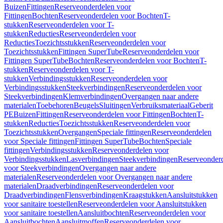
Buizen
Fittingen
Reserveonderdelen voor
Fittingen
Bochten
Reserveonderdelen voor Bochten
T-
stukken
Reserveonderdelen voor T-
stukken
Reducties
Reserveonderdelen voor
Reducties
Toezichtsstukken
Reserveonderdelen voor
Toezichtsstukken
Fittingen SuperTube
Reserveonderdelen voor
Fittingen SuperTube
Bochten
Reserveonderdelen voor Bochten
T-
stukken
Reserveonderdelen voor T-
stukken
Verbindingsstukken
Reserveonderdelen voor
Verbindingsstukken
Steekverbindingen
Reserveonderdelen voor
Steekverbindingen
Klemverbindingen
Overgangen naar andere
materialen
Toebehoren
Beugels
Sluitingen
Verbruiksmateriaal
Geberit
PE
Buizen
Fittingen
Reserveonderdelen voor Fittingen
Bochten
T-
stukken
Reducties
Toezichtsstukken
Reserveonderdelen voor
Toezichtsstukken
Overgangen
Speciale fittingen
Reserveonderdelen
voor Speciale fittingen
Fittingen SuperTube
Bochten
Speciale
fittingen
Verbindingsstukken
Reserveonderdelen voor
Verbindingsstukken
Lasverbindingen
Steekverbindingen
Reserveonder
voor Steekverbindingen
Overgangen naar andere
materialen
Reserveonderdelen voor Overgangen naar andere
materialen
Draadverbindingen
Reserveonderdelen voor
Draadverbindingen
Flensverbindingen
Kraagstukken
Aansluitstukken
voor sanitaire toestellen
Reserveonderdelen voor Aansluitstukken
voor sanitaire toestellen
Aansluitbochten
Reserveonderdelen voor
Aansluitbochten
Aansluitmoffen
Reserveonderdelen voor