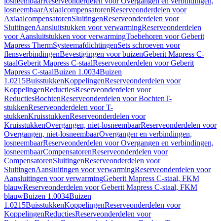
losneembaar
Reserveonderdelen voor Overgangen en verbindingen,
losneembaar
Axiaalcompensatoren
Reserveonderdelen voor
Axiaalcompensatoren
Sluitingen
Reserveonderdelen voor
Sluitingen
Aansluitstukken voor verwarming
Reserveonderdelen
voor Aansluitstukken voor verwarming
Toebehoren voor Geberit
Mapress Therm
Systeemafdichtingen
Sets schroeven voor
flensverbindingen
Bevestigingen voor buizen
Geberit Mapress C-
staal
Geberit Mapress C-staal
Reserveonderdelen voor Geberit
Mapress C-staal
Buizen 1.0034
Buizen
1.0215
Buisstukken
Koppelingen
Reserveonderdelen voor
Koppelingen
Reducties
Reserveonderdelen voor
Reducties
Bochten
Reserveonderdelen voor Bochten
T-
stukken
Reserveonderdelen voor T-
stukken
Kruisstukken
Reserveonderdelen voor
Kruisstukken
Overgangen, niet-losneembaar
Reserveonderdelen voor
Overgangen, niet-losneembaar
Overgangen en verbindingen,
losneembaar
Reserveonderdelen voor Overgangen en verbindingen,
losneembaar
Compensatoren
Reserveonderdelen voor
Compensatoren
Sluitingen
Reserveonderdelen voor
Sluitingen
Aansluitingen voor verwarming
Reserveonderdelen voor
Aansluitingen voor verwarming
Geberit Mapress C-staal, FKM
blauw
Reserveonderdelen voor Geberit Mapress C-staal, FKM
blauw
Buizen 1.0034
Buizen
1.0215
Buisstukken
Koppelingen
Reserveonderdelen voor
Koppelingen
Reducties
Reserveonderdelen voor