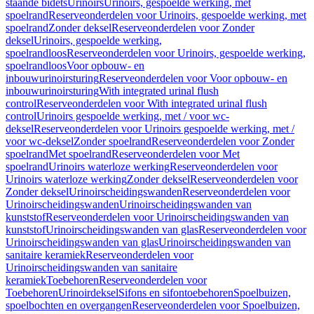
staande bidets
Urinoirs
Urinoirs, gespoelde werking, met
spoelrand
Reserveonderdelen voor Urinoirs, gespoelde werking, met
spoelrand
Zonder deksel
Reserveonderdelen voor Zonder
deksel
Urinoirs, gespoelde werking,
spoelrandloos
Reserveonderdelen voor Urinoirs, gespoelde werking,
spoelrandloos
Voor opbouw- en
inbouwurinoirsturing
Reserveonderdelen voor Voor opbouw- en
inbouwurinoirsturing
With integrated urinal flush
control
Reserveonderdelen voor With integrated urinal flush
control
Urinoirs gespoelde werking, met / voor wc-
deksel
Reserveonderdelen voor Urinoirs gespoelde werking, met /
voor wc-deksel
Zonder spoelrand
Reserveonderdelen voor Zonder
spoelrand
Met spoelrand
Reserveonderdelen voor Met
spoelrand
Urinoirs waterloze werking
Reserveonderdelen voor
Urinoirs waterloze werking
Zonder deksel
Reserveonderdelen voor
Zonder deksel
Urinoirscheidingswanden
Reserveonderdelen voor
Urinoirscheidingswanden
Urinoirscheidingswanden van
kunststof
Reserveonderdelen voor Urinoirscheidingswanden van
kunststof
Urinoirscheidingswanden van glas
Reserveonderdelen voor
Urinoirscheidingswanden van glas
Urinoirscheidingswanden van
sanitaire keramiek
Reserveonderdelen voor
Urinoirscheidingswanden van sanitaire
keramiek
Toebehoren
Reserveonderdelen voor
Toebehoren
Urinoirdeksel
Sifons en sifontoebehoren
Spoelbuizen,
spoelbochten en overgangen
Reserveonderdelen voor Spoelbuizen,