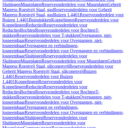
Sluitingen
Muurplaten
Reserveonderdelen voor Muurplaten
Geberit
Mapress Roestvrij Staal, gas
Reserveonderdelen voor Geberit
Mapress Roestvrij Staal, gas
Buizen 1.4401
Reserveonderdelen voor
Buizen 1.4401
Buisstukken
Koppelingen
Reserveonderdelen voor
Koppelingen
Reducties
Reserveonderdelen voor
Reducties
Bochten
Reserveonderdelen voor Bochten
T-
stukken
Reserveonderdelen voor T-stukken
Overgangen, niet-
losneembaar
Reserveonderdelen voor Overgangen, niet-
losneembaar
Overgangen en verbindingen,
losneembaar
Reserveonderdelen voor Overgangen en verbindingen,
losneembaar
Sluitingen
Reserveonderdelen voor
Sluitingen
Muurplaten
Reserveonderdelen voor Muurplaten
Geberit
Mapress Roestvrij Staal, siliconenvrij
Reserveonderdelen voor
Geberit Mapress Roestvrij Staal, siliconenvrij
Buizen
1.4401
Reserveonderdelen voor Buizen
1.4401
Koppelingen
Reserveonderdelen voor
Koppelingen
Reducties
Reserveonderdelen voor
Reducties
Bochten
Reserveonderdelen voor Bochten
T-
stukken
Reserveonderdelen voor T-stukken
Overgangen, niet-
losneembaar
Reserveonderdelen voor Overgangen, niet-
losneembaar
Overgangen en verbindingen,
losneembaar
Reserveonderdelen voor Overgangen en verbindingen,
losneembaar
Sluitingen
Reserveonderdelen voor
Sluitingen
Muurplaten
Reserveonderdelen voor
Muurplaten
Compensatoren
Reserveonderdelen voor