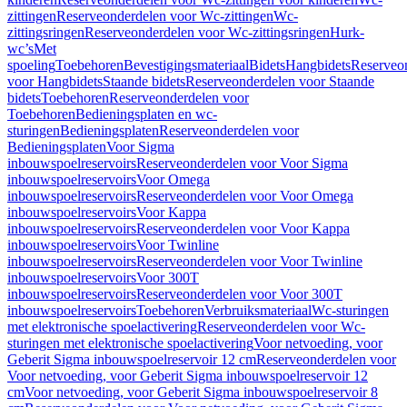
zittingen
Reserveonderdelen voor Wc-zittingen
Wc-
zittingsringen
Reserveonderdelen voor Wc-zittingsringen
Hurk-
wc’s
Met
spoeling
Toebehoren
Bevestigingsmateriaal
Bidets
Hangbidets
Reserveo
voor Hangbidets
Staande bidets
Reserveonderdelen voor Staande
bidets
Toebehoren
Reserveonderdelen voor
Toebehoren
Bedieningsplaten en wc-
sturingen
Bedieningsplaten
Reserveonderdelen voor
Bedieningsplaten
Voor Sigma
inbouwspoelreservoirs
Reserveonderdelen voor Voor Sigma
inbouwspoelreservoirs
Voor Omega
inbouwspoelreservoirs
Reserveonderdelen voor Voor Omega
inbouwspoelreservoirs
Voor Kappa
inbouwspoelreservoirs
Reserveonderdelen voor Voor Kappa
inbouwspoelreservoirs
Voor Twinline
inbouwspoelreservoirs
Reserveonderdelen voor Voor Twinline
inbouwspoelreservoirs
Voor 300T
inbouwspoelreservoirs
Reserveonderdelen voor Voor 300T
inbouwspoelreservoirs
Toebehoren
Verbruiksmateriaal
Wc-sturingen
met elektronische spoelactivering
Reserveonderdelen voor Wc-
sturingen met elektronische spoelactivering
Voor netvoeding, voor
Geberit Sigma inbouwspoelreservoir 12 cm
Reserveonderdelen voor
Voor netvoeding, voor Geberit Sigma inbouwspoelreservoir 12
cm
Voor netvoeding, voor Geberit Sigma inbouwspoelreservoir 8