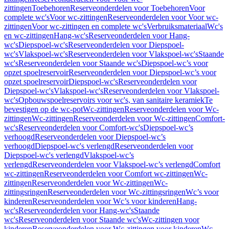
zittingen
Toebehoren
Reserveonderdelen voor Toebehoren
Voor
complete wc's
Voor wc-zittingen
Reserveonderdelen voor Voor wc-
zittingen
Voor wc-zittingen en complete wc's
Verbruiksmateriaal
Wc's
en wc-zittingen
Hang-wc's
Reserveonderdelen voor Hang-
wc's
Diepspoel-wc's
Reserveonderdelen voor Diepspoel-
wc's
Vlakspoel-wc's
Reserveonderdelen voor Vlakspoel-wc's
Staande
wc's
Reserveonderdelen voor Staande wc's
Diepspoel-wc’s voor
opzet spoelreservoir
Reserveonderdelen voor Diepspoel-wc’s voor
opzet spoelreservoir
Diepspoel-wc's
Reserveonderdelen voor
Diepspoel-wc's
Vlakspoel-wc's
Reserveonderdelen voor Vlakspoel-
wc's
Opbouwspoelreservoirs voor wc's, van sanitaire keramiek
Te
bevestigen op de wc-pot
Wc-zittingen
Reserveonderdelen voor Wc-
zittingen
Wc-zittingen
Reserveonderdelen voor Wc-zittingen
Comfort-
wc's
Reserveonderdelen voor Comfort-wc's
Diepspoel-wc’s
verhoogd
Reserveonderdelen voor Diepspoel-wc’s
verhoogd
Diepspoel-wc's verlengd
Reserveonderdelen voor
Diepspoel-wc's verlengd
Vlakspoel-wc’s
verlengd
Reserveonderdelen voor Vlakspoel-wc’s verlengd
Comfort
wc-zittingen
Reserveonderdelen voor Comfort wc-zittingen
Wc-
zittingen
Reserveonderdelen voor Wc-zittingen
Wc-
zittingsringen
Reserveonderdelen voor Wc-zittingsringen
Wc’s voor
kinderen
Reserveonderdelen voor Wc’s voor kinderen
Hang-
wc's
Reserveonderdelen voor Hang-wc's
Staande
wc's
Reserveonderdelen voor Staande wc's
Wc-zittingen voor
kinderen
Reserveonderdelen voor Wc-zittingen voor kinderen
Wc-