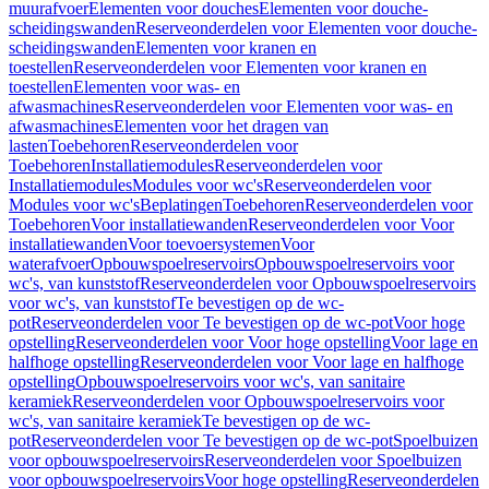
muurafvoer
Elementen voor douches
Elementen voor douche-
scheidingswanden
Reserveonderdelen voor Elementen voor douche-
scheidingswanden
Elementen voor kranen en
toestellen
Reserveonderdelen voor Elementen voor kranen en
toestellen
Elementen voor was- en
afwasmachines
Reserveonderdelen voor Elementen voor was- en
afwasmachines
Elementen voor het dragen van
lasten
Toebehoren
Reserveonderdelen voor
Toebehoren
Installatiemodules
Reserveonderdelen voor
Installatiemodules
Modules voor wc's
Reserveonderdelen voor
Modules voor wc's
Beplatingen
Toebehoren
Reserveonderdelen voor
Toebehoren
Voor installatiewanden
Reserveonderdelen voor Voor
installatiewanden
Voor toevoersystemen
Voor
waterafvoer
Opbouwspoelreservoirs
Opbouwspoelreservoirs voor
wc's, van kunststof
Reserveonderdelen voor Opbouwspoelreservoirs
voor wc's, van kunststof
Te bevestigen op de wc-
pot
Reserveonderdelen voor Te bevestigen op de wc-pot
Voor hoge
opstelling
Reserveonderdelen voor Voor hoge opstelling
Voor lage en
halfhoge opstelling
Reserveonderdelen voor Voor lage en halfhoge
opstelling
Opbouwspoelreservoirs voor wc's, van sanitaire
keramiek
Reserveonderdelen voor Opbouwspoelreservoirs voor
wc's, van sanitaire keramiek
Te bevestigen op de wc-
pot
Reserveonderdelen voor Te bevestigen op de wc-pot
Spoelbuizen
voor opbouwspoelreservoirs
Reserveonderdelen voor Spoelbuizen
voor opbouwspoelreservoirs
Voor hoge opstelling
Reserveonderdelen