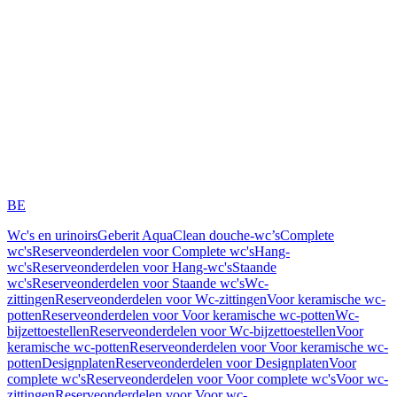
BE
Wc's en urinoirs
Geberit AquaClean douche-wc’s
Complete
wc's
Reserveonderdelen voor Complete wc's
Hang-
wc's
Reserveonderdelen voor Hang-wc's
Staande
wc's
Reserveonderdelen voor Staande wc's
Wc-
zittingen
Reserveonderdelen voor Wc-zittingen
Voor keramische wc-
potten
Reserveonderdelen voor Voor keramische wc-potten
Wc-
bijzettoestellen
Reserveonderdelen voor Wc-bijzettoestellen
Voor
keramische wc-potten
Reserveonderdelen voor Voor keramische wc-
potten
Designplaten
Reserveonderdelen voor Designplaten
Voor
complete wc's
Reserveonderdelen voor Voor complete wc's
Voor wc-
zittingen
Reserveonderdelen voor Voor wc-