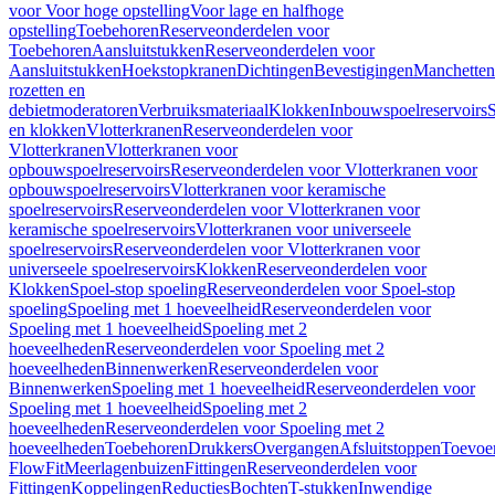
voor Voor hoge opstelling
Voor lage en halfhoge
opstelling
Toebehoren
Reserveonderdelen voor
Toebehoren
Aansluitstukken
Reserveonderdelen voor
Aansluitstukken
Hoekstopkranen
Dichtingen
Bevestigingen
Manchetten
rozetten en
debietmoderatoren
Verbruiksmateriaal
Klokken
Inbouwspoelreservoirs
en klokken
Vlotterkranen
Reserveonderdelen voor
Vlotterkranen
Vlotterkranen voor
opbouwspoelreservoirs
Reserveonderdelen voor Vlotterkranen voor
opbouwspoelreservoirs
Vlotterkranen voor keramische
spoelreservoirs
Reserveonderdelen voor Vlotterkranen voor
keramische spoelreservoirs
Vlotterkranen voor universeele
spoelreservoirs
Reserveonderdelen voor Vlotterkranen voor
universeele spoelreservoirs
Klokken
Reserveonderdelen voor
Klokken
Spoel-stop spoeling
Reserveonderdelen voor Spoel-stop
spoeling
Spoeling met 1 hoeveelheid
Reserveonderdelen voor
Spoeling met 1 hoeveelheid
Spoeling met 2
hoeveelheden
Reserveonderdelen voor Spoeling met 2
hoeveelheden
Binnenwerken
Reserveonderdelen voor
Binnenwerken
Spoeling met 1 hoeveelheid
Reserveonderdelen voor
Spoeling met 1 hoeveelheid
Spoeling met 2
hoeveelheden
Reserveonderdelen voor Spoeling met 2
hoeveelheden
Toebehoren
Drukkers
Overgangen
Afsluitstoppen
Toevoe
FlowFit
Meerlagenbuizen
Fittingen
Reserveonderdelen voor
Fittingen
Koppelingen
Reducties
Bochten
T-stukken
Inwendige