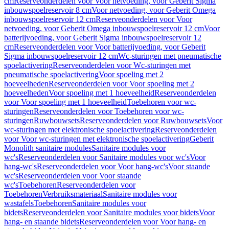
cm
Reserveonderdelen voor Voor netvoeding, voor Geberit Sigma
inbouwspoelreservoir 8 cm
Voor netvoeding, voor Geberit Omega
inbouwspoelreservoir 12 cm
Reserveonderdelen voor Voor
netvoeding, voor Geberit Omega inbouwspoelreservoir 12 cm
Voor
batterijvoeding, voor Geberit Sigma inbouwspoelreservoir 12
cm
Reserveonderdelen voor Voor batterijvoeding, voor Geberit
Sigma inbouwspoelreservoir 12 cm
Wc-sturingen met pneumatische
spoelactivering
Reserveonderdelen voor Wc-sturingen met
pneumatische spoelactivering
Voor spoeling met 2
hoeveelheden
Reserveonderdelen voor Voor spoeling met 2
hoeveelheden
Voor spoeling met 1 hoeveelheid
Reserveonderdelen
voor Voor spoeling met 1 hoeveelheid
Toebehoren voor wc-
sturingen
Reserveonderdelen voor Toebehoren voor wc-
sturingen
Ruwbouwsets
Reserveonderdelen voor Ruwbouwsets
Voor
wc-sturingen met elektronische spoelactivering
Reserveonderdelen
voor Voor wc-sturingen met elektronische spoelactivering
Geberit
Monolith sanitaire modules
Sanitaire modules voor
wc's
Reserveonderdelen voor Sanitaire modules voor wc's
Voor
hang-wc's
Reserveonderdelen voor Voor hang-wc's
Voor staande
wc's
Reserveonderdelen voor Voor staande
wc's
Toebehoren
Reserveonderdelen voor
Toebehoren
Verbruiksmateriaal
Sanitaire modules voor
wastafels
Toebehoren
Sanitaire modules voor
bidets
Reserveonderdelen voor Sanitaire modules voor bidets
Voor
hang- en staande bidets
Reserveonderdelen voor Voor hang- en