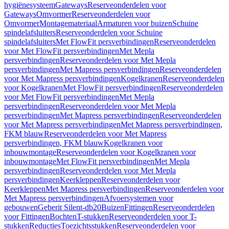
hygiënesysteem
Gateways
Reserveonderdelen voor
Gateways
Omvormer
Reserveonderdelen voor
Omvormer
Montagemateriaal
Armaturen voor buizen
Schuine
spindelafsluiters
Reserveonderdelen voor Schuine
spindelafsluiters
Met FlowFit persverbindingen
Reserveonderdelen
voor Met FlowFit persverbindingen
Met Mepla
persverbindingen
Reserveonderdelen voor Met Mepla
persverbindingen
Met Mapress persverbindingen
Reserveonderdelen
voor Met Mapress persverbindingen
Kogelkranen
Reserveonderdelen
voor Kogelkranen
Met FlowFit persverbindingen
Reserveonderdelen
voor Met FlowFit persverbindingen
Met Mepla
persverbindingen
Reserveonderdelen voor Met Mepla
persverbindingen
Met Mapress persverbindingen
Reserveonderdelen
voor Met Mapress persverbindingen
Met Mapress persverbindingen,
FKM blauw
Reserveonderdelen voor Met Mapress
persverbindingen, FKM blauw
Kogelkranen voor
inbouwmontage
Reserveonderdelen voor Kogelkranen voor
inbouwmontage
Met FlowFit persverbindingen
Met Mepla
persverbindingen
Reserveonderdelen voor Met Mepla
persverbindingen
Keerkleppen
Reserveonderdelen voor
Keerkleppen
Met Mapress persverbindingen
Reserveonderdelen voor
Met Mapress persverbindingen
Afvoersystemen voor
gebouwen
Geberit Silent-db20
Buizen
Fittingen
Reserveonderdelen
voor Fittingen
Bochten
T-stukken
Reserveonderdelen voor T-
stukken
Reducties
Toezichtsstukken
Reserveonderdelen voor