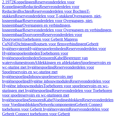
2.1972
Koppelingen
Reserveonderdelen voor
Koppelingen
Reducties
Reserveonderdelen voor
Reducties
Bochten
Reserveonderdelen voor Bochten
T-
stukken
Reserveonderdelen voor T-stukken
Overgangen, niet-
losneembaar
Reserveonderdelen voor Overgangen, niet-
losneembaar
Overgangen en verbindingen,
losneembaar
Reserveonderdelen voor Overgangen en verbindingen,
losneembaar
Doorvoeren
Reserveonderdelen voor
Doorvoeren
Toebehoren voor Geberit Mapress
CuNiFe
Dichtingen
Boutsets voor flensverbindingen
Geberit
hygiënesysteem
Hygiënespoeleenheden
Reserveonderdelen voor
Hygiënespoeleenheden
Toebehoren voor
hygiënespoeleenheden
Sensoren
Kabel
Begrenzer van
watervolumestroom
Afdekkingen en afdekplaten
Spoelreservoirs en
wc-sturing met hygiënespoeling
Reserveonderdelen voor
Spoelreservoirs en wc-sturing met
hygiënespoeling
Inbouwspoelreservoirs met
hygiënespoeling
Hygiëne inbouwmodules
Reserveonderdelen voor
Hygiëne inbouwmodules
Toebehoren voor spoelreservoirs en wc-
sturingen met hygiënespoeling
Reserveonderdelen voor Toebehoren
voor spoelreservoirs en wc-sturingen met
hygiënespoeling
Sensoren
Kabel
Voedingsblokken
Reserveonderdelen
voor Voedingsblokken
Netwerkcomponenten
Geberit Connect
toebehoren voor Geberit hygiënesysteem
Reserveonderdelen voor
Geberit Connect toebehoren voor Geberit