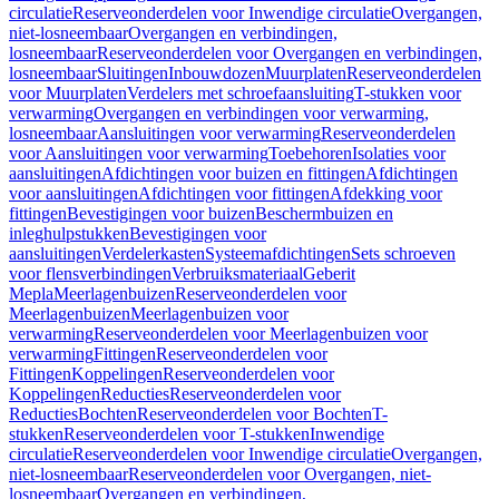
circulatie
Reserveonderdelen voor Inwendige circulatie
Overgangen,
niet-losneembaar
Overgangen en verbindingen,
losneembaar
Reserveonderdelen voor Overgangen en verbindingen,
losneembaar
Sluitingen
Inbouwdozen
Muurplaten
Reserveonderdelen
voor Muurplaten
Verdelers met schroefaansluiting
T-stukken voor
verwarming
Overgangen en verbindingen voor verwarming,
losneembaar
Aansluitingen voor verwarming
Reserveonderdelen
voor Aansluitingen voor verwarming
Toebehoren
Isolaties voor
aansluitingen
Afdichtingen voor buizen en fittingen
Afdichtingen
voor aansluitingen
Afdichtingen voor fittingen
Afdekking voor
fittingen
Bevestigingen voor buizen
Beschermbuizen en
inleghulpstukken
Bevestigingen voor
aansluitingen
Verdelerkasten
Systeemafdichtingen
Sets schroeven
voor flensverbindingen
Verbruiksmateriaal
Geberit
Mepla
Meerlagenbuizen
Reserveonderdelen voor
Meerlagenbuizen
Meerlagenbuizen voor
verwarming
Reserveonderdelen voor Meerlagenbuizen voor
verwarming
Fittingen
Reserveonderdelen voor
Fittingen
Koppelingen
Reserveonderdelen voor
Koppelingen
Reducties
Reserveonderdelen voor
Reducties
Bochten
Reserveonderdelen voor Bochten
T-
stukken
Reserveonderdelen voor T-stukken
Inwendige
circulatie
Reserveonderdelen voor Inwendige circulatie
Overgangen,
niet-losneembaar
Reserveonderdelen voor Overgangen, niet-
losneembaar
Overgangen en verbindingen,