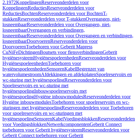
2.1972
Koppelingen
Reserveonderdelen voor
Koppelingen
Reducties
Reserveonderdelen voor
Reducties
Bochten
Reserveonderdelen voor Bochten
T-
stukken
Reserveonderdelen voor T-stukken
Overgangen, niet-
losneembaar
Reserveonderdelen voor Overgangen, niet-
losneembaar
Overgangen en verbindingen,
losneembaar
Reserveonderdelen voor Overgangen en verbindingen,
losneembaar
Doorvoeren
Reserveonderdelen voor
Doorvoeren
Toebehoren voor Geberit Mapress
CuNiFe
Dichtingen
Boutsets voor flensverbindingen
Geberit
hygiënesysteem
Hygiënespoeleenheden
Reserveonderdelen voor
Hygiënespoeleenheden
Toebehoren voor
hygiënespoeleenheden
Sensoren
Kabel
Begrenzer van
watervolumestroom
Afdekkingen en afdekplaten
Spoelreservoirs en
wc-sturing met hygiënespoeling
Reserveonderdelen voor
Spoelreservoirs en wc-sturing met
hygiënespoeling
Inbouwspoelreservoirs met
hygiënespoeling
Hygiëne inbouwmodules
Reserveonderdelen voor
Hygiëne inbouwmodules
Toebehoren voor spoelreservoirs en wc-
sturingen met hygiënespoeling
Reserveonderdelen voor Toebehoren
voor spoelreservoirs en wc-sturingen met
hygiënespoeling
Sensoren
Kabel
Voedingsblokken
Reserveonderdelen
voor Voedingsblokken
Netwerkcomponenten
Geberit Connect
toebehoren voor Geberit hygiënesysteem
Reserveonderdelen voor
Geberit Connect toebehoren voor Geberit