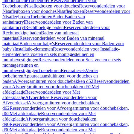
inloopdouche
Toebehoren
Reserveonderdelen voor
Toebehoren
Nisaflegboxen voor douches
Reserveonderdelen voor
Nisaflegboxen voor douches
Nisaflegboxen
Reserveonderdelen voor
Nisaflegboxen
Toebehoren
Baden
Baden van
sanitairacryl
Reserveonderdelen voor Baden van
sanitairacryl
Rechthoekige baden
Reserveonderdelen voor
Rechthoekige baden
Baden van mineraal
materiaal
Reserveonderdelen voor Baden van mineraal
materiaal
Baden voor baby's
Reserveonderdelen voor Baden voor
baby's
Installatie-elementen
Reserveonderdelen voor Installatie-
elementen
Sets voeten en sets montagesteunen en
muurbevestigingen
Reserveonderdelen voor Sets voeten en sets
montagesteunen en
muurbevestigingen
Toebehoren
Reparatiesets
Verder
toebehoren
Apparaataansluitingen voor douches en
baden
Afvoergarnituren voor douchebakken d52
Reserveonderdelen
voor Afvoergarnituren voor douchebakken d52
Met
afdekplaatje
Reserveonderdelen voor Met
afdekplaatje
Afvoerdeksel
Reserveonderdelen voor
Afvoerdeksel
Afvoergarnituren voor douchebakken,
d62
Reserveonderdelen voor Afvoergarnituren voor douchebakken,
d62
Met afdekplaatje
Reserveonderdelen voor Met
afdekplaatje
Afvoergarnituren voor douchebakken,
d90
Reserveonderdelen voor Afvoergarnituren voor douchebakken,
d90
Met afdekplaatje
Reserveonderdelen voor Met