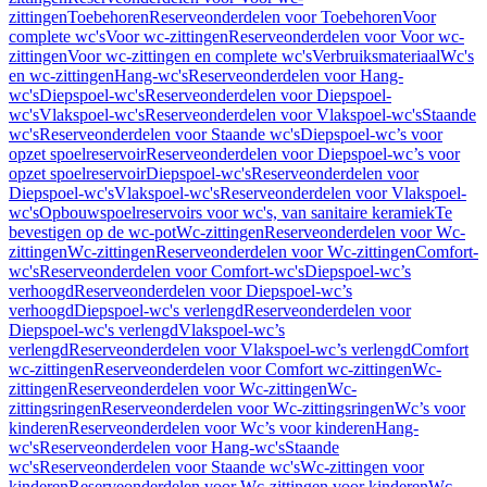
zittingen
Toebehoren
Reserveonderdelen voor Toebehoren
Voor
complete wc's
Voor wc-zittingen
Reserveonderdelen voor Voor wc-
zittingen
Voor wc-zittingen en complete wc's
Verbruiksmateriaal
Wc's
en wc-zittingen
Hang-wc's
Reserveonderdelen voor Hang-
wc's
Diepspoel-wc's
Reserveonderdelen voor Diepspoel-
wc's
Vlakspoel-wc's
Reserveonderdelen voor Vlakspoel-wc's
Staande
wc's
Reserveonderdelen voor Staande wc's
Diepspoel-wc’s voor
opzet spoelreservoir
Reserveonderdelen voor Diepspoel-wc’s voor
opzet spoelreservoir
Diepspoel-wc's
Reserveonderdelen voor
Diepspoel-wc's
Vlakspoel-wc's
Reserveonderdelen voor Vlakspoel-
wc's
Opbouwspoelreservoirs voor wc's, van sanitaire keramiek
Te
bevestigen op de wc-pot
Wc-zittingen
Reserveonderdelen voor Wc-
zittingen
Wc-zittingen
Reserveonderdelen voor Wc-zittingen
Comfort-
wc's
Reserveonderdelen voor Comfort-wc's
Diepspoel-wc’s
verhoogd
Reserveonderdelen voor Diepspoel-wc’s
verhoogd
Diepspoel-wc's verlengd
Reserveonderdelen voor
Diepspoel-wc's verlengd
Vlakspoel-wc’s
verlengd
Reserveonderdelen voor Vlakspoel-wc’s verlengd
Comfort
wc-zittingen
Reserveonderdelen voor Comfort wc-zittingen
Wc-
zittingen
Reserveonderdelen voor Wc-zittingen
Wc-
zittingsringen
Reserveonderdelen voor Wc-zittingsringen
Wc’s voor
kinderen
Reserveonderdelen voor Wc’s voor kinderen
Hang-
wc's
Reserveonderdelen voor Hang-wc's
Staande
wc's
Reserveonderdelen voor Staande wc's
Wc-zittingen voor
kinderen
Reserveonderdelen voor Wc-zittingen voor kinderen
Wc-