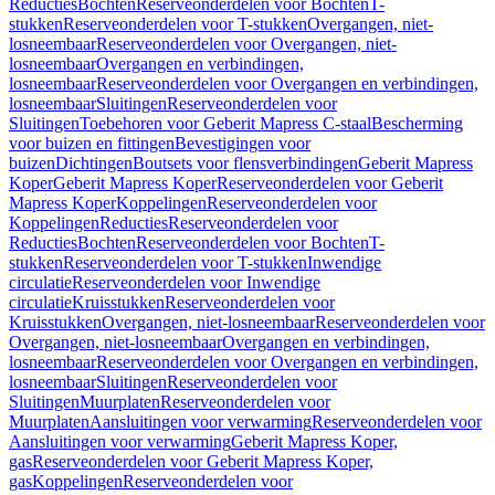
Reducties
Bochten
Reserveonderdelen voor Bochten
T-
stukken
Reserveonderdelen voor T-stukken
Overgangen, niet-
losneembaar
Reserveonderdelen voor Overgangen, niet-
losneembaar
Overgangen en verbindingen,
losneembaar
Reserveonderdelen voor Overgangen en verbindingen,
losneembaar
Sluitingen
Reserveonderdelen voor
Sluitingen
Toebehoren voor Geberit Mapress C-staal
Bescherming
voor buizen en fittingen
Bevestigingen voor
buizen
Dichtingen
Boutsets voor flensverbindingen
Geberit Mapress
Koper
Geberit Mapress Koper
Reserveonderdelen voor Geberit
Mapress Koper
Koppelingen
Reserveonderdelen voor
Koppelingen
Reducties
Reserveonderdelen voor
Reducties
Bochten
Reserveonderdelen voor Bochten
T-
stukken
Reserveonderdelen voor T-stukken
Inwendige
circulatie
Reserveonderdelen voor Inwendige
circulatie
Kruisstukken
Reserveonderdelen voor
Kruisstukken
Overgangen, niet-losneembaar
Reserveonderdelen voor
Overgangen, niet-losneembaar
Overgangen en verbindingen,
losneembaar
Reserveonderdelen voor Overgangen en verbindingen,
losneembaar
Sluitingen
Reserveonderdelen voor
Sluitingen
Muurplaten
Reserveonderdelen voor
Muurplaten
Aansluitingen voor verwarming
Reserveonderdelen voor
Aansluitingen voor verwarming
Geberit Mapress Koper,
gas
Reserveonderdelen voor Geberit Mapress Koper,
gas
Koppelingen
Reserveonderdelen voor