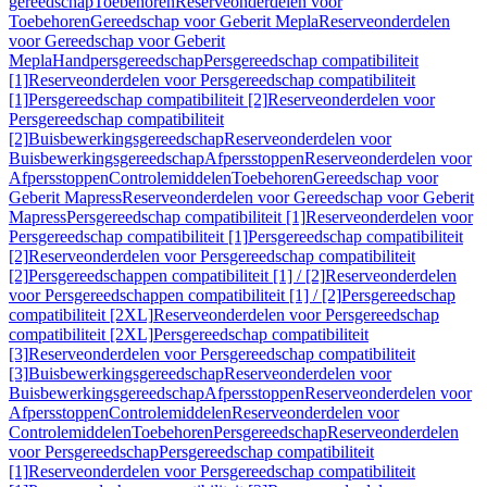
gereedschap
Toebehoren
Reserveonderdelen voor
Toebehoren
Gereedschap voor Geberit Mepla
Reserveonderdelen
voor Gereedschap voor Geberit
Mepla
Handpersgereedschap
Persgereedschap compatibiliteit
[1]
Reserveonderdelen voor Persgereedschap compatibiliteit
[1]
Persgereedschap compatibiliteit [2]
Reserveonderdelen voor
Persgereedschap compatibiliteit
[2]
Buisbewerkingsgereedschap
Reserveonderdelen voor
Buisbewerkingsgereedschap
Afpersstoppen
Reserveonderdelen voor
Afpersstoppen
Controlemiddelen
Toebehoren
Gereedschap voor
Geberit Mapress
Reserveonderdelen voor Gereedschap voor Geberit
Mapress
Persgereedschap compatibiliteit [1]
Reserveonderdelen voor
Persgereedschap compatibiliteit [1]
Persgereedschap compatibiliteit
[2]
Reserveonderdelen voor Persgereedschap compatibiliteit
[2]
Persgereedschappen compatibiliteit [1] / [2]
Reserveonderdelen
voor Persgereedschappen compatibiliteit [1] / [2]
Persgereedschap
compatibiliteit [2XL]
Reserveonderdelen voor Persgereedschap
compatibiliteit [2XL]
Persgereedschap compatibiliteit
[3]
Reserveonderdelen voor Persgereedschap compatibiliteit
[3]
Buisbewerkingsgereedschap
Reserveonderdelen voor
Buisbewerkingsgereedschap
Afpersstoppen
Reserveonderdelen voor
Afpersstoppen
Controlemiddelen
Reserveonderdelen voor
Controlemiddelen
Toebehoren
Persgereedschap
Reserveonderdelen
voor Persgereedschap
Persgereedschap compatibiliteit
[1]
Reserveonderdelen voor Persgereedschap compatibiliteit