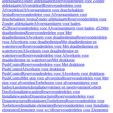
afdekplaatje
Zonder afdekplaatje
Reserveonderdelen voor Zonder
afdekplaatje
Afvoerdeksel
Reserveonderdelen voor
Afvoerdeksel
Afvoergarnituren voor douchebakken
Sestra
Reserveonderdelen voor Afvoergarnituren voor
douchebakken Sestra
Zonder afdekplaatje
Reserveonderdelen voor
Zonder afdekplaatje
Afvoergarnituren voor baden,
d52
Reserveonderdelen voor Afvoergarnituren voor baden, d52
Met
draaibediening
Reserveonderdelen voor Met
draaibediening
Afwerksets voor draaibediening
Reserveonderdelen
voor Afwerksets voor draaibediening
Met draaibediening en
watertoevoer
Reserveonderdelen voor Met draaibediening en
watertoevoer
Afwerksets voor draaibediening en
watertoevoer
Reserveonderdelen voor Afwerksets voor
draaibediening en watertoevoer
Met drukknop
PushControl
Reserveonderdelen voor Met drukknop
PushControl
Afwerksets voor drukknop
PushControl
Reserveonderdelen voor Afwerksets voor drukknop
PushControl
Met stop voor afvoerplug
Reserveonderdelen voor Met
stop voor afvoerplug
Toebehoren voor afvoergarnituren voor
baden
Aansluitsets
Installatiesystemen en spoelsystemen
Geberit
Duofix
Installatiewanden
Reserveonderdelen voor
Installatiewanden
Draagstructuren
Reserveonderdelen voor
Draagstructuren
Beplatingen
Toebehoren
Reserveonderdelen voor
Toebehoren
Installatie-elementen
Reserveonderdelen voor Installatie-
elementen
Elementen voor wc's
Reserveonderdelen voor Elementen