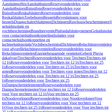
Aansluitmoffen
Aansluitbuizen
Reserveonderdelen voor
Aansluitbuizen
Buissifons
Reserveonderdelen voor
Buissifons
Reukafsluiters
Reserveonderdelen voor
Reukafsluiters
Toebehoren
Beugels
Bevestigingen voor
beugels
Draagschalen
Sluitingen
Dichtingen
Ruwbouwbeschermingen
V
geluidsisolatie en
vochtbescherming
Brandpreventie
Plafondafsluitsystemen
Geluidsisolat
voor contactgeluidsontkoppeling
Isolaties voor
contactgeluidsontkoppeling en
luchtgeluidsisolatie
Vochtbescherming
Dichtingen
Beluchtingsventielen
voor afvoer
Beluchtingsventielen
Reserveonderdelen voor
Beluchtingsventielen
Energiebesparende ventielen
Geberit Pluvia
dakafvoer
Trechters
Reserveonderdelen voor Trechters
Trechters tot
12 l/s
Reserveonderdelen voor Trechters tot 12 l/s
Trechters tot 25
l/s
Reserveonderdelen voor Trechters tot 25 l/s
Trechters voor
goten
Reserveonderdelen voor Trechters voor goten
Trechters tot 12
l/s
Reserveonderdelen voor Trechters tot 12 l/s
Trechters tot 25
l/s
Reserveonderdelen voor Trechters tot 25
l/s
Dampschermelementen
Reserveonderdelen voor
Dampschermelementen
Voor trechters tot 12 l/s
Reserveonderdelen
voor Voor trechters tot 12 l/s
Voor trechters tot 25
l/s
Noodoverlopen
Reserveonderdelen voor Noodoverlopen
Voor
trechters tot 12 l/s
Reserveonderdelen voor Voor trechters tot 12
l/s
Voor trechters tot 25 l/s
Reserveonderdelen voor Voor trechters tot
25 l/s
Bevestigingen
Bevestigingssysteem d40–