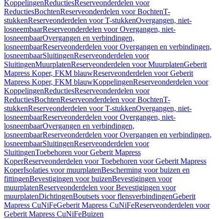
Koppelingen
Reducties
Reserveonderdelen voor
Reducties
Bochten
Reserveonderdelen voor Bochten
T-
stukken
Reserveonderdelen voor T-stukken
Overgangen, niet-
losneembaar
Reserveonderdelen voor Overgangen, niet-
losneembaar
Overgangen en verbindingen,
losneembaar
Reserveonderdelen voor Overgangen en verbindingen,
losneembaar
Sluitingen
Reserveonderdelen voor
Sluitingen
Muurplaten
Reserveonderdelen voor Muurplaten
Geberit
Mapress Koper, FKM blauw
Reserveonderdelen voor Geberit
Mapress Koper, FKM blauw
Koppelingen
Reserveonderdelen voor
Koppelingen
Reducties
Reserveonderdelen voor
Reducties
Bochten
Reserveonderdelen voor Bochten
T-
stukken
Reserveonderdelen voor T-stukken
Overgangen, niet-
losneembaar
Reserveonderdelen voor Overgangen, niet-
losneembaar
Overgangen en verbindingen,
losneembaar
Reserveonderdelen voor Overgangen en verbindingen,
losneembaar
Sluitingen
Reserveonderdelen voor
Sluitingen
Toebehoren voor Geberit Mapress
Koper
Reserveonderdelen voor Toebehoren voor Geberit Mapress
Koper
Isolaties voor muurplaten
Bescherming voor buizen en
fittingen
Bevestigingen voor buizen
Bevestigingen voor
muurplaten
Reserveonderdelen voor Bevestigingen voor
muurplaten
Dichtingen
Boutsets voor flensverbindingen
Geberit
Mapress CuNiFe
Geberit Mapress CuNiFe
Reserveonderdelen voor
Geberit Mapress CuNiFe
Buizen