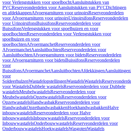
voor Verlengstukken voor spoelbocht
Aansluitstukken van
PVC
Reserveonderdelen voor Aansluitstukken van PVC
Dichtingen
en afdekkappen
Afvoergarnituren voor urinoirs
Reserveonderdelen
voor Afvoergarnituren voor urinoirs
Urinoirsifons
Reserveonderdelen
voor Urinoirsifons
Buissifons
Reserveonderdelen voor
Buissifons
Verlengstukken voor spoelbuizen en voor
spoelbochten
Reserveonderdelen voor Verlengstukken voor
spoelbuizen en voor
spoelbochten
Afvoermanchet
Reserveonderdelen voor
Afvoermanchet
Aansluitbochten
Reserveonderdelen voor
Aansluitbochten
Afvoergarnituren voor bidets
Reserveonderdelen
voor Afvoergarnituren voor bidets
Buissifons
Reserveonderdelen
voor
Buissifons
Afvoermanchet
Aansluitbochten
Afdekkingen
Aansluitingen
voor
Soldeerhulzen
Wastafelopstellingen
Wastafels
Wastafels
Reserveonderde
voor Wastafels
Dubbele wastafels
Reserveonderdelen voor Dubbele
wastafels
Meubelwastafels
Reserveonderdelen voor
Meubelwastafels
Opzetwastafels
Reserveonderdelen voor
Opzetwastafels
Handwasbak
Reserveonderdelen voor
Handwasbak
Opzethandwasbakken
Hoekhandwasbakken
Halve
inbouwwastafels
Reserveonderdelen voor Halve
inbouwwastafels
Inbouwwastafels
Reserveonderdelen voor
Inbouwwastafels
Onderbouwwastafels
Reserveonderdelen voor
Onderbouwwastafels
Hoekwastafels
Wasgoten
Wastafels