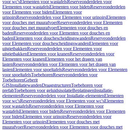
voor wc's
Elementen voor wastafels
Reserveonderdelen voor
Elementen voor wastafels
Elementen voor bidets
Reserveonderdelen
voor Elementen voor bidets
Elementen voor
urinoirs
Reserveonderdelen voor Elementen voor urinoirs
Elementen
voor douches met muurafvoer
Reserveonderdelen voor Elementen
voor douches met muurafvoer
Elementen voor douches en
baden
Reserveonderdelen voor Elementen voor douches en
baden
Elementen voor douchescheidingswanden
Reserveonderdelen
voor Elementen voor douchescheidingswanden
Elementen voor
uitgietbakken
Reserveonderdelen voor Elementen voor
uitgietbakken
Elementen voor kranen
Reserveonderdelen voor
Elementen voor kranen
Elementen voor het dragen van
lasten
Reserveonderdelen voor Elementen voor het dragen van
lasten
Elementen voor spoeltafels
Reserveonderdelen voor Elementen
voor spoeltafels
Toebehoren
Reserveonderdelen voor
Toebehoren
Geberit
GIS
Installatiewanden
Draagstructuren
Toebehoren voor
prefab
Toebehoren voor geluidsisolatie
Beplatingen
Installatie-
elementen
Reserveonderdelen voor Installatie-elementen
Elementen
voor wc's
Reserveonderdelen voor Elementen voor wc's
Elementen
voor wastafels
Reserveonderdelen voor Elementen voor
wastafels
Elementen voor bidets
Reserveonderdelen voor Elementen
voor bidets
Elementen voor urinoirs
Reserveonderdelen voor
Elementen voor urinoirs
Elementen voor douches met
muurafvoer
Reserveonderdelen voor Elementen voor douches met