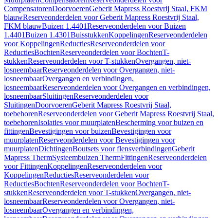
Compensatoren
Doorvoeren
Geberit Mapress Roestvrij Staal, FKM
blauw
Reserveonderdelen voor Geberit Mapress Roestvrij Staal,
FKM blauw
Buizen 1.4401
Reserveonderdelen voor Buizen
1.4401
Buizen 1.4301
Buisstukken
Koppelingen
Reserveonderdelen
voor Koppelingen
Reducties
Reserveonderdelen voor
Reducties
Bochten
Reserveonderdelen voor Bochten
T-
stukken
Reserveonderdelen voor T-stukken
Overgangen, niet-
losneembaar
Reserveonderdelen voor Overgangen, niet-
losneembaar
Overgangen en verbindingen,
losneembaar
Reserveonderdelen voor Overgangen en verbindingen,
losneembaar
Sluitingen
Reserveonderdelen voor
Sluitingen
Doorvoeren
Geberit Mapress Roestvrij Staal,
toebehoren
Reserveonderdelen voor Geberit Mapress Roestvrij Staal,
toebehoren
Isolaties voor muurplaten
Bescherming voor buizen en
fittingen
Bevestigingen voor buizen
Bevestigingen voor
muurplaten
Reserveonderdelen voor Bevestigingen voor
muurplaten
Dichtingen
Boutsets voor flensverbindingen
Geberit
Mapress Therm
Systeembuizen Therm
Fittingen
Reserveonderdelen
voor Fittingen
Koppelingen
Reserveonderdelen voor
Koppelingen
Reducties
Reserveonderdelen voor
Reducties
Bochten
Reserveonderdelen voor Bochten
T-
stukken
Reserveonderdelen voor T-stukken
Overgangen, niet-
losneembaar
Reserveonderdelen voor Overgangen, niet-
losneembaar
Overgangen en verbindingen,