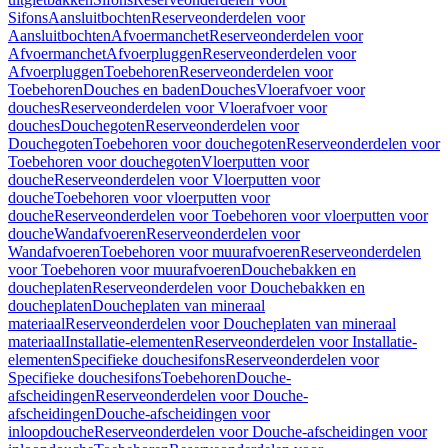
Sifons
Aansluitbochten
Reserveonderdelen voor
Aansluitbochten
Afvoermanchet
Reserveonderdelen voor
Afvoermanchet
Afvoerpluggen
Reserveonderdelen voor
Afvoerpluggen
Toebehoren
Reserveonderdelen voor
Toebehoren
Douches en baden
Douches
Vloerafvoer voor
douches
Reserveonderdelen voor Vloerafvoer voor
douches
Douchegoten
Reserveonderdelen voor
Douchegoten
Toebehoren voor douchegoten
Reserveonderdelen voor
Toebehoren voor douchegoten
Vloerputten voor
douche
Reserveonderdelen voor Vloerputten voor
douche
Toebehoren voor vloerputten voor
douche
Reserveonderdelen voor Toebehoren voor vloerputten voor
douche
Wandafvoeren
Reserveonderdelen voor
Wandafvoeren
Toebehoren voor muurafvoeren
Reserveonderdelen
voor Toebehoren voor muurafvoeren
Douchebakken en
doucheplaten
Reserveonderdelen voor Douchebakken en
doucheplaten
Doucheplaten van mineraal
materiaal
Reserveonderdelen voor Doucheplaten van mineraal
materiaal
Installatie-elementen
Reserveonderdelen voor Installatie-
elementen
Specifieke douchesifons
Reserveonderdelen voor
Specifieke douchesifons
Toebehoren
Douche-
afscheidingen
Reserveonderdelen voor Douche-
afscheidingen
Douche-afscheidingen voor
inloopdouche
Reserveonderdelen voor Douche-afscheidingen voor