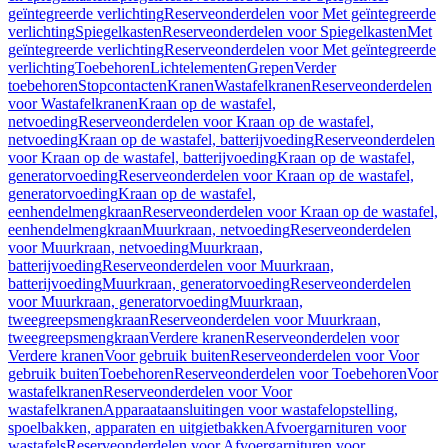
geïntegreerde verlichting
Reserveonderdelen voor Met geïntegreerde
verlichting
Spiegelkasten
Reserveonderdelen voor Spiegelkasten
Met
geïntegreerde verlichting
Reserveonderdelen voor Met geïntegreerde
verlichting
Toebehoren
Lichtelementen
Grepen
Verder
toebehoren
Stopcontacten
Kranen
Wastafelkranen
Reserveonderdelen
voor Wastafelkranen
Kraan op de wastafel,
netvoeding
Reserveonderdelen voor Kraan op de wastafel,
netvoeding
Kraan op de wastafel, batterijvoeding
Reserveonderdelen
voor Kraan op de wastafel, batterijvoeding
Kraan op de wastafel,
generatorvoeding
Reserveonderdelen voor Kraan op de wastafel,
generatorvoeding
Kraan op de wastafel,
eenhendelmengkraan
Reserveonderdelen voor Kraan op de wastafel,
eenhendelmengkraan
Muurkraan, netvoeding
Reserveonderdelen
voor Muurkraan, netvoeding
Muurkraan,
batterijvoeding
Reserveonderdelen voor Muurkraan,
batterijvoeding
Muurkraan, generatorvoeding
Reserveonderdelen
voor Muurkraan, generatorvoeding
Muurkraan,
tweegreepsmengkraan
Reserveonderdelen voor Muurkraan,
tweegreepsmengkraan
Verdere kranen
Reserveonderdelen voor
Verdere kranen
Voor gebruik buiten
Reserveonderdelen voor Voor
gebruik buiten
Toebehoren
Reserveonderdelen voor Toebehoren
Voor
wastafelkranen
Reserveonderdelen voor Voor
wastafelkranen
Apparaataansluitingen voor wastafelopstelling,
spoelbakken, apparaten en uitgietbakken
Afvoergarnituren voor
wastafels
Reserveonderdelen voor Afvoergarnituren voor