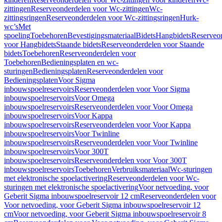
zittingen
Reserveonderdelen voor Wc-zittingen
Wc-
zittingsringen
Reserveonderdelen voor Wc-zittingsringen
Hurk-
wc’s
Met
spoeling
Toebehoren
Bevestigingsmateriaal
Bidets
Hangbidets
Reserveo
voor Hangbidets
Staande bidets
Reserveonderdelen voor Staande
bidets
Toebehoren
Reserveonderdelen voor
Toebehoren
Bedieningsplaten en wc-
sturingen
Bedieningsplaten
Reserveonderdelen voor
Bedieningsplaten
Voor Sigma
inbouwspoelreservoirs
Reserveonderdelen voor Voor Sigma
inbouwspoelreservoirs
Voor Omega
inbouwspoelreservoirs
Reserveonderdelen voor Voor Omega
inbouwspoelreservoirs
Voor Kappa
inbouwspoelreservoirs
Reserveonderdelen voor Voor Kappa
inbouwspoelreservoirs
Voor Twinline
inbouwspoelreservoirs
Reserveonderdelen voor Voor Twinline
inbouwspoelreservoirs
Voor 300T
inbouwspoelreservoirs
Reserveonderdelen voor Voor 300T
inbouwspoelreservoirs
Toebehoren
Verbruiksmateriaal
Wc-sturingen
met elektronische spoelactivering
Reserveonderdelen voor Wc-
sturingen met elektronische spoelactivering
Voor netvoeding, voor
Geberit Sigma inbouwspoelreservoir 12 cm
Reserveonderdelen voor
Voor netvoeding, voor Geberit Sigma inbouwspoelreservoir 12
cm
Voor netvoeding, voor Geberit Sigma inbouwspoelreservoir 8