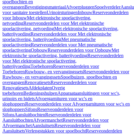
spoelbochten en
overgangen
Bevestigingsmateriaal
Afvoerpluggen
Spoelverdeler
Aanslu
voor sanitaire toestellen
Urinoirsturingen
Inbouw
Reserveonderdelen
voor Inbouw
Met elektronische spoelactivering,
netvoeding
Reserveonderdelen voor Met elektronische
spoelactivering, netvoeding
Met elektronische spoelactivering,
batterijvoeding
Reserveonderdelen voor Met elektronische
spoelactivering, batterijvoeding
Met pneumatische
spoelactivering
Reserveonderdelen voor Met pneumatische
spoelactivering
Opbouw
Reserveonderdelen voor Opbouw
Met
elektronische spoelactivering, batterijvoeding
Reserveonderdelen
voor Met elektronische spoelactivering,
batterijvoeding
Toebehoren
Reserveonderdelen voor
Toebehoren
Ruwbouw- en vervangingssets
Reserveonderdelen voor
Ruwbouw- en vervangingssets
Spoelbuizen, spoelbochten en
overgangen
Renovatiesets
Reserveonderdelen voor
Renovatiesets
Afdekplaten
Overig
toebehoren
Bedieningshulpen
Apparaataansluitingen voor wc's,
urinoirs en bidets
Afvoergarnituren voor wc's en
slophoppers
Reserveonderdelen voor Afvoergarnituren voor wc's en
slophoppers
Sifons
Reserveonderdelen voor
Sifons
Aansluitbochten
Reserveonderdelen voor
Aansluitbochten
Afvoermanchet
Reserveonderdelen voor
Afvoermanchet
Aansluitsets
Reserveonderdelen voor
Aansluitsets
Verlengstukken voor spoelbocht
Reserveonderdelen