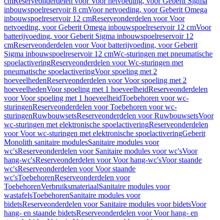
cm
Reserveonderdelen voor Voor netvoeding, voor Geberit Sigma
inbouwspoelreservoir 8 cm
Voor netvoeding, voor Geberit Omega
inbouwspoelreservoir 12 cm
Reserveonderdelen voor Voor
netvoeding, voor Geberit Omega inbouwspoelreservoir 12 cm
Voor
batterijvoeding, voor Geberit Sigma inbouwspoelreservoir 12
cm
Reserveonderdelen voor Voor batterijvoeding, voor Geberit
Sigma inbouwspoelreservoir 12 cm
Wc-sturingen met pneumatische
spoelactivering
Reserveonderdelen voor Wc-sturingen met
pneumatische spoelactivering
Voor spoeling met 2
hoeveelheden
Reserveonderdelen voor Voor spoeling met 2
hoeveelheden
Voor spoeling met 1 hoeveelheid
Reserveonderdelen
voor Voor spoeling met 1 hoeveelheid
Toebehoren voor wc-
sturingen
Reserveonderdelen voor Toebehoren voor wc-
sturingen
Ruwbouwsets
Reserveonderdelen voor Ruwbouwsets
Voor
wc-sturingen met elektronische spoelactivering
Reserveonderdelen
voor Voor wc-sturingen met elektronische spoelactivering
Geberit
Monolith sanitaire modules
Sanitaire modules voor
wc's
Reserveonderdelen voor Sanitaire modules voor wc's
Voor
hang-wc's
Reserveonderdelen voor Voor hang-wc's
Voor staande
wc's
Reserveonderdelen voor Voor staande
wc's
Toebehoren
Reserveonderdelen voor
Toebehoren
Verbruiksmateriaal
Sanitaire modules voor
wastafels
Toebehoren
Sanitaire modules voor
bidets
Reserveonderdelen voor Sanitaire modules voor bidets
Voor
hang- en staande bidets
Reserveonderdelen voor Voor hang- en