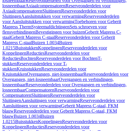
losneembaar
Reserveonderdelen voor Overgangen en verbindingen,
losneembaar
Axiaalcompensatoren
Reserveonderdelen voor
Axiaalcompensatoren
Sluitingen
Reserveonderdelen voor
Sluitingen
Aansluitstukken voor verwarming
Reserveonderdelen
voor Aansluitstukken voor verwarming
Toebehoren voor Geberit
Mapress Therm
Systeemafdichtingen
Sets schroeven voor
flensverbindingen
Bevestigingen voor buizen
Geberit Mapress C-
staal
Geberit Mapress C-staal
Reserveonderdelen voor Geberit
Mapress C-staal
Buizen 1.0034
Buizen
1.0215
Buisstukken
Koppelingen
Reserveonderdelen voor
Koppelingen
Reducties
Reserveonderdelen voor
Reducties
Bochten
Reserveonderdelen voor Bochten
T-
stukken
Reserveonderdelen voor T-
stukken
Kruisstukken
Reserveonderdelen voor
Kruisstukken
Overgangen, niet-losneembaar
Reserveonderdelen voor
Overgangen, niet-losneembaar
Overgangen en verbindingen,
losneembaar
Reserveonderdelen voor Overgangen en verbindingen,
losneembaar
Compensatoren
Reserveonderdelen voor
Compensatoren
Sluitingen
Reserveonderdelen voor
Sluitingen
Aansluitingen voor verwarming
Reserveonderdelen voor
Aansluitingen voor verwarming
Geberit Mapress C-staal, FKM
blauw
Reserveonderdelen voor Geberit Mapress C-staal, FKM
blauw
Buizen 1.0034
Buizen
1.0215
Buisstukken
Koppelingen
Reserveonderdelen voor
Koppelingen
Reducties
Reserveonderdelen voor