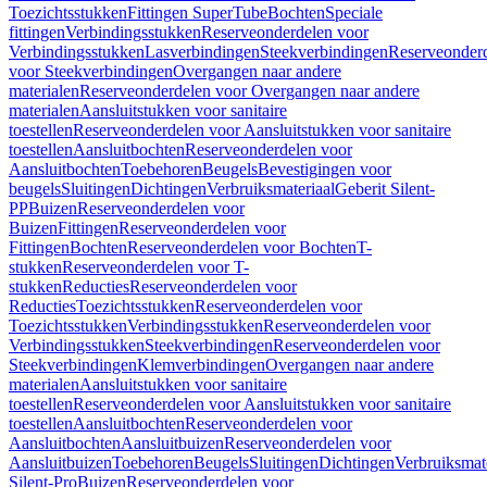
Toezichtsstukken
Fittingen SuperTube
Bochten
Speciale
fittingen
Verbindingsstukken
Reserveonderdelen voor
Verbindingsstukken
Lasverbindingen
Steekverbindingen
Reserveonder
voor Steekverbindingen
Overgangen naar andere
materialen
Reserveonderdelen voor Overgangen naar andere
materialen
Aansluitstukken voor sanitaire
toestellen
Reserveonderdelen voor Aansluitstukken voor sanitaire
toestellen
Aansluitbochten
Reserveonderdelen voor
Aansluitbochten
Toebehoren
Beugels
Bevestigingen voor
beugels
Sluitingen
Dichtingen
Verbruiksmateriaal
Geberit Silent-
PP
Buizen
Reserveonderdelen voor
Buizen
Fittingen
Reserveonderdelen voor
Fittingen
Bochten
Reserveonderdelen voor Bochten
T-
stukken
Reserveonderdelen voor T-
stukken
Reducties
Reserveonderdelen voor
Reducties
Toezichtsstukken
Reserveonderdelen voor
Toezichtsstukken
Verbindingsstukken
Reserveonderdelen voor
Verbindingsstukken
Steekverbindingen
Reserveonderdelen voor
Steekverbindingen
Klemverbindingen
Overgangen naar andere
materialen
Aansluitstukken voor sanitaire
toestellen
Reserveonderdelen voor Aansluitstukken voor sanitaire
toestellen
Aansluitbochten
Reserveonderdelen voor
Aansluitbochten
Aansluitbuizen
Reserveonderdelen voor
Aansluitbuizen
Toebehoren
Beugels
Sluitingen
Dichtingen
Verbruiksmat
Silent-Pro
Buizen
Reserveonderdelen voor