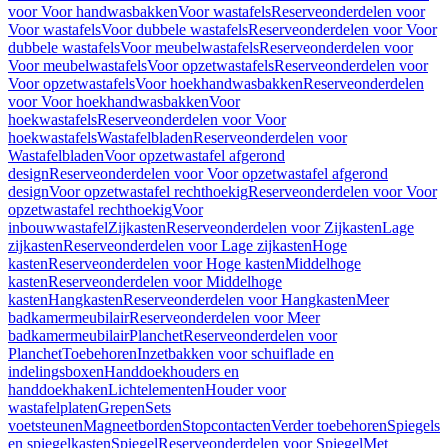
voor Voor handwasbakken
Voor wastafels
Reserveonderdelen voor
Voor wastafels
Voor dubbele wastafels
Reserveonderdelen voor Voor
dubbele wastafels
Voor meubelwastafels
Reserveonderdelen voor
Voor meubelwastafels
Voor opzetwastafels
Reserveonderdelen voor
Voor opzetwastafels
Voor hoekhandwasbakken
Reserveonderdelen
voor Voor hoekhandwasbakken
Voor
hoekwastafels
Reserveonderdelen voor Voor
hoekwastafels
Wastafelbladen
Reserveonderdelen voor
Wastafelbladen
Voor opzetwastafel afgerond
design
Reserveonderdelen voor Voor opzetwastafel afgerond
design
Voor opzetwastafel rechthoekig
Reserveonderdelen voor Voor
opzetwastafel rechthoekig
Voor
inbouwwastafel
Zijkasten
Reserveonderdelen voor Zijkasten
Lage
zijkasten
Reserveonderdelen voor Lage zijkasten
Hoge
kasten
Reserveonderdelen voor Hoge kasten
Middelhoge
kasten
Reserveonderdelen voor Middelhoge
kasten
Hangkasten
Reserveonderdelen voor Hangkasten
Meer
badkamermeubilair
Reserveonderdelen voor Meer
badkamermeubilair
Planchet
Reserveonderdelen voor
Planchet
Toebehoren
Inzetbakken voor schuiflade en
indelingsboxen
Handdoekhouders en
handdoekhaken
Lichtelementen
Houder voor
wastafelplaten
Grepen
Sets
voetsteunen
Magneetborden
Stopcontacten
Verder toebehoren
Spiegels
en spiegelkasten
Spiegel
Reserveonderdelen voor Spiegel
Met