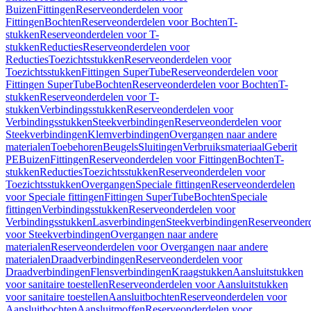
Buizen
Fittingen
Reserveonderdelen voor
Fittingen
Bochten
Reserveonderdelen voor Bochten
T-
stukken
Reserveonderdelen voor T-
stukken
Reducties
Reserveonderdelen voor
Reducties
Toezichtsstukken
Reserveonderdelen voor
Toezichtsstukken
Fittingen SuperTube
Reserveonderdelen voor
Fittingen SuperTube
Bochten
Reserveonderdelen voor Bochten
T-
stukken
Reserveonderdelen voor T-
stukken
Verbindingsstukken
Reserveonderdelen voor
Verbindingsstukken
Steekverbindingen
Reserveonderdelen voor
Steekverbindingen
Klemverbindingen
Overgangen naar andere
materialen
Toebehoren
Beugels
Sluitingen
Verbruiksmateriaal
Geberit
PE
Buizen
Fittingen
Reserveonderdelen voor Fittingen
Bochten
T-
stukken
Reducties
Toezichtsstukken
Reserveonderdelen voor
Toezichtsstukken
Overgangen
Speciale fittingen
Reserveonderdelen
voor Speciale fittingen
Fittingen SuperTube
Bochten
Speciale
fittingen
Verbindingsstukken
Reserveonderdelen voor
Verbindingsstukken
Lasverbindingen
Steekverbindingen
Reserveonder
voor Steekverbindingen
Overgangen naar andere
materialen
Reserveonderdelen voor Overgangen naar andere
materialen
Draadverbindingen
Reserveonderdelen voor
Draadverbindingen
Flensverbindingen
Kraagstukken
Aansluitstukken
voor sanitaire toestellen
Reserveonderdelen voor Aansluitstukken
voor sanitaire toestellen
Aansluitbochten
Reserveonderdelen voor
Aansluitbochten
Aansluitmoffen
Reserveonderdelen voor