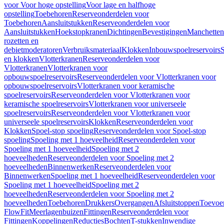
voor Voor hoge opstelling
Voor lage en halfhoge
opstelling
Toebehoren
Reserveonderdelen voor
Toebehoren
Aansluitstukken
Reserveonderdelen voor
Aansluitstukken
Hoekstopkranen
Dichtingen
Bevestigingen
Manchetten
rozetten en
debietmoderatoren
Verbruiksmateriaal
Klokken
Inbouwspoelreservoirs
en klokken
Vlotterkranen
Reserveonderdelen voor
Vlotterkranen
Vlotterkranen voor
opbouwspoelreservoirs
Reserveonderdelen voor Vlotterkranen voor
opbouwspoelreservoirs
Vlotterkranen voor keramische
spoelreservoirs
Reserveonderdelen voor Vlotterkranen voor
keramische spoelreservoirs
Vlotterkranen voor universeele
spoelreservoirs
Reserveonderdelen voor Vlotterkranen voor
universeele spoelreservoirs
Klokken
Reserveonderdelen voor
Klokken
Spoel-stop spoeling
Reserveonderdelen voor Spoel-stop
spoeling
Spoeling met 1 hoeveelheid
Reserveonderdelen voor
Spoeling met 1 hoeveelheid
Spoeling met 2
hoeveelheden
Reserveonderdelen voor Spoeling met 2
hoeveelheden
Binnenwerken
Reserveonderdelen voor
Binnenwerken
Spoeling met 1 hoeveelheid
Reserveonderdelen voor
Spoeling met 1 hoeveelheid
Spoeling met 2
hoeveelheden
Reserveonderdelen voor Spoeling met 2
hoeveelheden
Toebehoren
Drukkers
Overgangen
Afsluitstoppen
Toevoe
FlowFit
Meerlagenbuizen
Fittingen
Reserveonderdelen voor
Fittingen
Koppelingen
Reducties
Bochten
T-stukken
Inwendige