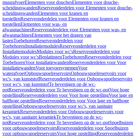
muurafvoer
Elementen voor douches
Elementen voor douche-
scheidingswanden
Reserveonderdelen voor Elementen voor douche-
scheidingswanden
Elementen voor kranen en
toestellen
Reserveonderdelen voor Elementen voor kranen en
toestellen
Elementen voor was- en
afwasmachines
Reserveonderdelen voor Elementen voor was- en
afwasmachines
Elementen voor het dragen van
lasten
Toebehoren
Reserveonderdelen voor
Toebehoren
Installatiemodules
Reserveonderdelen voor
Installatiemodules
Modules voor wc's
Reserveonderdelen voor
Modules voor wc's
Beplatingen
Toebehoren
Reserveonderdelen voor
Toebehoren
Voor installatiewanden
Reserveonderdelen voor Voor
installatiewanden
Voor toevoersystemen
Voor
waterafvoer
Opbouwspoelreservoirs
Opbouwspoelreservoirs voor
wc's, van kunststof
Reserveonderdelen voor Opbouwspoelreservoirs
voor wc's, van kunststof
Te bevestigen op de wc-
pot
Reserveonderdelen voor Te bevestigen op de wc-pot
Voor hoge
opstelling
Reserveonderdelen voor Voor hoge opstelling
Voor lage en
halfhoge opstelling
Reserveonderdelen voor Voor lage en halfhoge
opstelling
Opbouwspoelreservoirs voor wc's, van sanitaire
keramiek
Reserveonderdelen voor Opbouwspoelreservoirs voor
wc's, van sanitaire keramiek
Te bevestigen op de wc-
pot
Reserveonderdelen voor Te bevestigen op de wc-pot
Spoelbuizen
voor opbouwspoelreservoirs
Reserveonderdelen voor Spoelbuizen
voor opbouwspoelreservoirs
Voor hoge opstelling
Reserveonderdelen