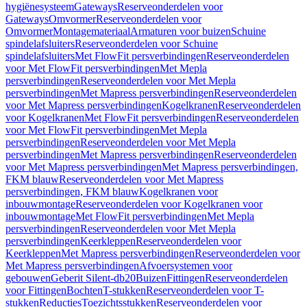
hygiënesysteem
Gateways
Reserveonderdelen voor
Gateways
Omvormer
Reserveonderdelen voor
Omvormer
Montagemateriaal
Armaturen voor buizen
Schuine
spindelafsluiters
Reserveonderdelen voor Schuine
spindelafsluiters
Met FlowFit persverbindingen
Reserveonderdelen
voor Met FlowFit persverbindingen
Met Mepla
persverbindingen
Reserveonderdelen voor Met Mepla
persverbindingen
Met Mapress persverbindingen
Reserveonderdelen
voor Met Mapress persverbindingen
Kogelkranen
Reserveonderdelen
voor Kogelkranen
Met FlowFit persverbindingen
Reserveonderdelen
voor Met FlowFit persverbindingen
Met Mepla
persverbindingen
Reserveonderdelen voor Met Mepla
persverbindingen
Met Mapress persverbindingen
Reserveonderdelen
voor Met Mapress persverbindingen
Met Mapress persverbindingen,
FKM blauw
Reserveonderdelen voor Met Mapress
persverbindingen, FKM blauw
Kogelkranen voor
inbouwmontage
Reserveonderdelen voor Kogelkranen voor
inbouwmontage
Met FlowFit persverbindingen
Met Mepla
persverbindingen
Reserveonderdelen voor Met Mepla
persverbindingen
Keerkleppen
Reserveonderdelen voor
Keerkleppen
Met Mapress persverbindingen
Reserveonderdelen voor
Met Mapress persverbindingen
Afvoersystemen voor
gebouwen
Geberit Silent-db20
Buizen
Fittingen
Reserveonderdelen
voor Fittingen
Bochten
T-stukken
Reserveonderdelen voor T-
stukken
Reducties
Toezichtsstukken
Reserveonderdelen voor