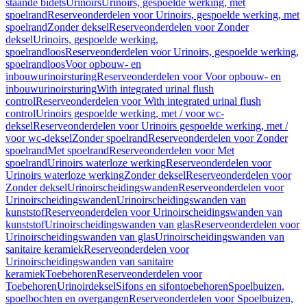
staande bidets
Urinoirs
Urinoirs, gespoelde werking, met
spoelrand
Reserveonderdelen voor Urinoirs, gespoelde werking, met
spoelrand
Zonder deksel
Reserveonderdelen voor Zonder
deksel
Urinoirs, gespoelde werking,
spoelrandloos
Reserveonderdelen voor Urinoirs, gespoelde werking,
spoelrandloos
Voor opbouw- en
inbouwurinoirsturing
Reserveonderdelen voor Voor opbouw- en
inbouwurinoirsturing
With integrated urinal flush
control
Reserveonderdelen voor With integrated urinal flush
control
Urinoirs gespoelde werking, met / voor wc-
deksel
Reserveonderdelen voor Urinoirs gespoelde werking, met /
voor wc-deksel
Zonder spoelrand
Reserveonderdelen voor Zonder
spoelrand
Met spoelrand
Reserveonderdelen voor Met
spoelrand
Urinoirs waterloze werking
Reserveonderdelen voor
Urinoirs waterloze werking
Zonder deksel
Reserveonderdelen voor
Zonder deksel
Urinoirscheidingswanden
Reserveonderdelen voor
Urinoirscheidingswanden
Urinoirscheidingswanden van
kunststof
Reserveonderdelen voor Urinoirscheidingswanden van
kunststof
Urinoirscheidingswanden van glas
Reserveonderdelen voor
Urinoirscheidingswanden van glas
Urinoirscheidingswanden van
sanitaire keramiek
Reserveonderdelen voor
Urinoirscheidingswanden van sanitaire
keramiek
Toebehoren
Reserveonderdelen voor
Toebehoren
Urinoirdeksel
Sifons en sifontoebehoren
Spoelbuizen,
spoelbochten en overgangen
Reserveonderdelen voor Spoelbuizen,