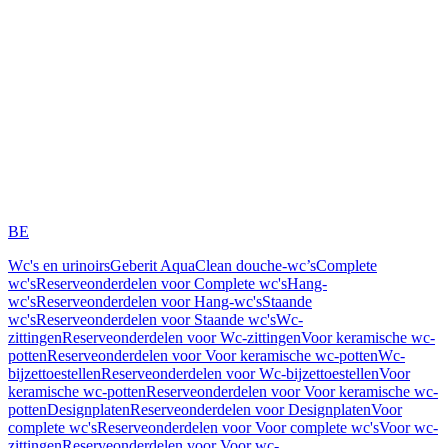
BE
Wc's en urinoirs
Geberit AquaClean douche-wc’s
Complete
wc's
Reserveonderdelen voor Complete wc's
Hang-
wc's
Reserveonderdelen voor Hang-wc's
Staande
wc's
Reserveonderdelen voor Staande wc's
Wc-
zittingen
Reserveonderdelen voor Wc-zittingen
Voor keramische wc-
potten
Reserveonderdelen voor Voor keramische wc-potten
Wc-
bijzettoestellen
Reserveonderdelen voor Wc-bijzettoestellen
Voor
keramische wc-potten
Reserveonderdelen voor Voor keramische wc-
potten
Designplaten
Reserveonderdelen voor Designplaten
Voor
complete wc's
Reserveonderdelen voor Voor complete wc's
Voor wc-
zittingen
Reserveonderdelen voor Voor wc-