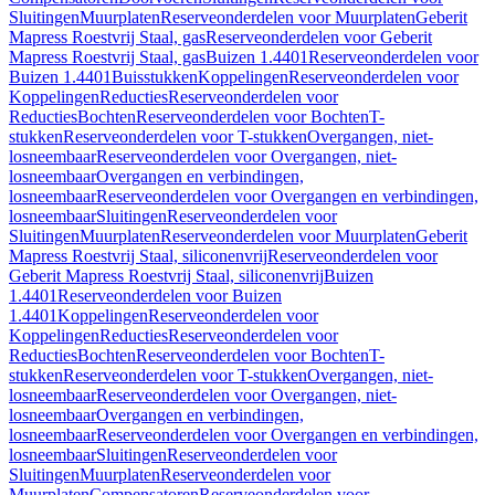
Sluitingen
Muurplaten
Reserveonderdelen voor Muurplaten
Geberit
Mapress Roestvrij Staal, gas
Reserveonderdelen voor Geberit
Mapress Roestvrij Staal, gas
Buizen 1.4401
Reserveonderdelen voor
Buizen 1.4401
Buisstukken
Koppelingen
Reserveonderdelen voor
Koppelingen
Reducties
Reserveonderdelen voor
Reducties
Bochten
Reserveonderdelen voor Bochten
T-
stukken
Reserveonderdelen voor T-stukken
Overgangen, niet-
losneembaar
Reserveonderdelen voor Overgangen, niet-
losneembaar
Overgangen en verbindingen,
losneembaar
Reserveonderdelen voor Overgangen en verbindingen,
losneembaar
Sluitingen
Reserveonderdelen voor
Sluitingen
Muurplaten
Reserveonderdelen voor Muurplaten
Geberit
Mapress Roestvrij Staal, siliconenvrij
Reserveonderdelen voor
Geberit Mapress Roestvrij Staal, siliconenvrij
Buizen
1.4401
Reserveonderdelen voor Buizen
1.4401
Koppelingen
Reserveonderdelen voor
Koppelingen
Reducties
Reserveonderdelen voor
Reducties
Bochten
Reserveonderdelen voor Bochten
T-
stukken
Reserveonderdelen voor T-stukken
Overgangen, niet-
losneembaar
Reserveonderdelen voor Overgangen, niet-
losneembaar
Overgangen en verbindingen,
losneembaar
Reserveonderdelen voor Overgangen en verbindingen,
losneembaar
Sluitingen
Reserveonderdelen voor
Sluitingen
Muurplaten
Reserveonderdelen voor
Muurplaten
Compensatoren
Reserveonderdelen voor