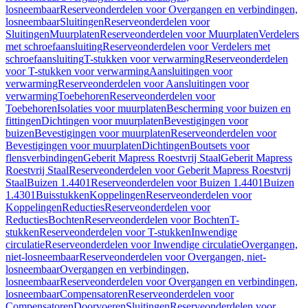
losneembaar
Reserveonderdelen voor Overgangen en verbindingen,
losneembaar
Sluitingen
Reserveonderdelen voor
Sluitingen
Muurplaten
Reserveonderdelen voor Muurplaten
Verdelers
met schroefaansluiting
Reserveonderdelen voor Verdelers met
schroefaansluiting
T-stukken voor verwarming
Reserveonderdelen
voor T-stukken voor verwarming
Aansluitingen voor
verwarming
Reserveonderdelen voor Aansluitingen voor
verwarming
Toebehoren
Reserveonderdelen voor
Toebehoren
Isolaties voor muurplaten
Bescherming voor buizen en
fittingen
Dichtingen voor muurplaten
Bevestigingen voor
buizen
Bevestigingen voor muurplaten
Reserveonderdelen voor
Bevestigingen voor muurplaten
Dichtingen
Boutsets voor
flensverbindingen
Geberit Mapress Roestvrij Staal
Geberit Mapress
Roestvrij Staal
Reserveonderdelen voor Geberit Mapress Roestvrij
Staal
Buizen 1.4401
Reserveonderdelen voor Buizen 1.4401
Buizen
1.4301
Buisstukken
Koppelingen
Reserveonderdelen voor
Koppelingen
Reducties
Reserveonderdelen voor
Reducties
Bochten
Reserveonderdelen voor Bochten
T-
stukken
Reserveonderdelen voor T-stukken
Inwendige
circulatie
Reserveonderdelen voor Inwendige circulatie
Overgangen,
niet-losneembaar
Reserveonderdelen voor Overgangen, niet-
losneembaar
Overgangen en verbindingen,
losneembaar
Reserveonderdelen voor Overgangen en verbindingen,
losneembaar
Compensatoren
Reserveonderdelen voor
Compensatoren
Doorvoeren
Sluitingen
Reserveonderdelen voor