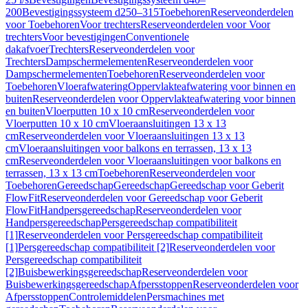
200
Bevestigingssysteem d250–315
Toebehoren
Reserveonderdelen
voor Toebehoren
Voor trechters
Reserveonderdelen voor Voor
trechters
Voor bevestigingen
Conventionele
dakafvoer
Trechters
Reserveonderdelen voor
Trechters
Dampschermelementen
Reserveonderdelen voor
Dampschermelementen
Toebehoren
Reserveonderdelen voor
Toebehoren
Vloerafwatering
Oppervlakteafwatering voor binnen en
buiten
Reserveonderdelen voor Oppervlakteafwatering voor binnen
en buiten
Vloerputten 10 x 10 cm
Reserveonderdelen voor
Vloerputten 10 x 10 cm
Vloeraansluitingen 13 x 13
cm
Reserveonderdelen voor Vloeraansluitingen 13 x 13
cm
Vloeraansluitingen voor balkons en terrassen, 13 x 13
cm
Reserveonderdelen voor Vloeraansluitingen voor balkons en
terrassen, 13 x 13 cm
Toebehoren
Reserveonderdelen voor
Toebehoren
Gereedschap
Gereedschap
Gereedschap voor Geberit
FlowFit
Reserveonderdelen voor Gereedschap voor Geberit
FlowFit
Handpersgereedschap
Reserveonderdelen voor
Handpersgereedschap
Persgereedschap compatibiliteit
[1]
Reserveonderdelen voor Persgereedschap compatibiliteit
[1]
Persgereedschap compatibiliteit [2]
Reserveonderdelen voor
Persgereedschap compatibiliteit
[2]
Buisbewerkingsgereedschap
Reserveonderdelen voor
Buisbewerkingsgereedschap
Afpersstoppen
Reserveonderdelen voor
Afpersstoppen
Controlemiddelen
Persmachines met