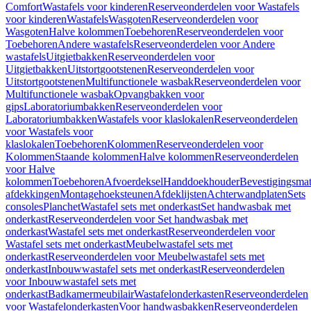
Comfort
Wastafels voor kinderen
Reserveonderdelen voor Wastafels
voor kinderen
Wastafels
Wasgoten
Reserveonderdelen voor
Wasgoten
Halve kolommen
Toebehoren
Reserveonderdelen voor
Toebehoren
Andere wastafels
Reserveonderdelen voor Andere
wastafels
Uitgietbakken
Reserveonderdelen voor
Uitgietbakken
Uitstortgootstenen
Reserveonderdelen voor
Uitstortgootstenen
Multifunctionele wasbak
Reserveonderdelen voor
Multifunctionele wasbak
Opvangbakken voor
gips
Laboratoriumbakken
Reserveonderdelen voor
Laboratoriumbakken
Wastafels voor klaslokalen
Reserveonderdelen
voor Wastafels voor
klaslokalen
Toebehoren
Kolommen
Reserveonderdelen voor
Kolommen
Staande kolommen
Halve kolommen
Reserveonderdelen
voor Halve
kolommen
Toebehoren
Afvoerdeksel
Handdoekhouder
Bevestigingsmat
afdekkingen
Montagehoeksteunen
Afdeklijsten
Achterwandplaten
Sets
consoles
Planchet
Wastafel sets met onderkast
Set handwasbak met
onderkast
Reserveonderdelen voor Set handwasbak met
onderkast
Wastafel sets met onderkast
Reserveonderdelen voor
Wastafel sets met onderkast
Meubelwastafel sets met
onderkast
Reserveonderdelen voor Meubelwastafel sets met
onderkast
Inbouwwastafel sets met onderkast
Reserveonderdelen
voor Inbouwwastafel sets met
onderkast
Badkamermeubilair
Wastafelonderkasten
Reserveonderdelen
voor Wastafelonderkasten
Voor handwasbakken
Reserveonderdelen