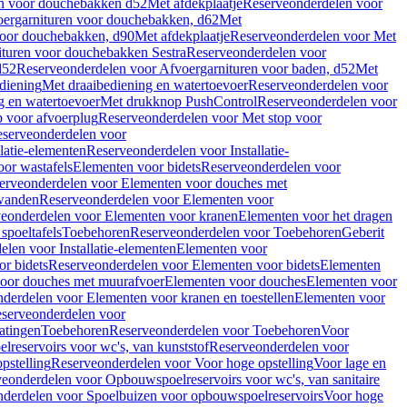
en voor douchebakken d52
Met afdekplaatje
Reserveonderdelen voor
ergarnituren voor douchebakken, d62
Met
voor douchebakken, d90
Met afdekplaatje
Reserveonderdelen voor Met
ituren voor douchebakken Sestra
Reserveonderdelen voor
d52
Reserveonderdelen voor Afvoergarnituren voor baden, d52
Met
diening
Met draaibediening en watertoevoer
Reserveonderdelen voor
g en watertoevoer
Met drukknop PushControl
Reserveonderdelen voor
p voor afvoerplug
Reserveonderdelen voor Met stop voor
serveonderdelen voor
llatie-elementen
Reserveonderdelen voor Installatie-
or wastafels
Elementen voor bidets
Reserveonderdelen voor
erveonderdelen voor Elementen voor douches met
wanden
Reserveonderdelen voor Elementen voor
eonderdelen voor Elementen voor kranen
Elementen voor het dragen
spoeltafels
Toebehoren
Reserveonderdelen voor Toebehoren
Geberit
len voor Installatie-elementen
Elementen voor
r bidets
Reserveonderdelen voor Elementen voor bidets
Elementen
oor douches met muurafvoer
Elementen voor douches
Elementen voor
derdelen voor Elementen voor kranen en toestellen
Elementen voor
serveonderdelen voor
atingen
Toebehoren
Reserveonderdelen voor Toebehoren
Voor
reservoirs voor wc's, van kunststof
Reserveonderdelen voor
pstelling
Reserveonderdelen voor Voor hoge opstelling
Voor lage en
eonderdelen voor Opbouwspoelreservoirs voor wc's, van sanitaire
derdelen voor Spoelbuizen voor opbouwspoelreservoirs
Voor hoge