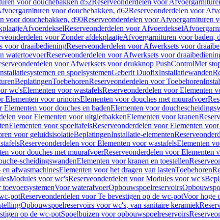
turen voor douchebakken d52
Reserveonderdelen voor Afvoergarnitur
fvoergarnituren voor douchebakken, d62
Reserveonderdelen voor Afvo
en voor douchebakken, d90
Reserveonderdelen voor Afvoergarnituren 
plaatje
Afvoerdeksel
Reserveonderdelen voor Afvoerdeksel
Afvoergarn
veonderdelen voor Zonder afdekplaatje
Afvoergarnituren voor baden, 
s voor draaibediening
Reserveonderdelen voor Afwerksets voor draaibe
en watertoevoer
Reserveonderdelen voor Afwerksets voor draaibedienin
serveonderdelen voor Afwerksets voor drukknop PushControl
Met sto
Installatiesystemen en spoelsystemen
Geberit Duofix
Installatiewanden
Re
turen
Beplatingen
Toebehoren
Reserveonderdelen voor Toebehoren
Insta
or wc's
Elementen voor wastafels
Reserveonderdelen voor Elementen vo
r Elementen voor urinoirs
Elementen voor douches met muurafvoer
Res
r Elementen voor douches en baden
Elementen voor douchescheidings
elen voor Elementen voor uitgietbakken
Elementen voor kranen
Reserv
ten
Elementen voor spoeltafels
Reserveonderdelen voor Elementen voor 
ren voor geluidsisolatie
Beplatingen
Installatie-elementen
Reserveonderde
tafels
Reserveonderdelen voor Elementen voor wastafels
Elementen voo
ten voor douches met muurafvoer
Reserveonderdelen voor Elementen v
douche-scheidingswanden
Elementen voor kranen en toestellen
Reserveon
- en afwasmachines
Elementen voor het dragen van lasten
Toebehoren
Re
les
Modules voor wc's
Reserveonderdelen voor Modules voor wc's
Bepl
 toevoersystemen
Voor waterafvoer
Opbouwspoelreservoirs
Opbouwspoel
 wc-pot
Reserveonderdelen voor Te bevestigen op de wc-pot
Voor hoge o
telling
Opbouwspoelreservoirs voor wc's, van sanitaire keramiek
Reserv
stigen op de wc-pot
Spoelbuizen voor opbouwspoelreservoirs
Reserveon