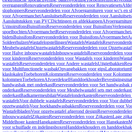
overgangen
Renovatiesets
Reserveonderdelen voor Renovatiesets
Afde
slophoppers
Reserveonderdelen voor Afvoergarnituren voor wc's en s
voor Afvoermanchet
Aansluitsets
Reserveonderdelen voor Aansluitsets
Aansluitstukken van PVC
Dichtingen en afdekkappen
Afvoergarniture
Urinoirsifons
Buissifons
Reserveonderdelen voor Buissifons
Verlengst
spoelbochten
Afvoermanchet
Reserveonderdelen voor Afvoermanchet
bidets
Buissifons
Reserveonderdelen voor Buissifons
Afvoermanchet
Aa
Soldeerhulzen
Wastafelopstellingen
Wastafels
Wastafels
Reserveonderde
Meubelwastafels
Opzetwastafels
Reserveonderdelen voor Opzetwastaf
voor Halve inbouwwastafels
Inbouwwastafels
Reserveonderdelen voo
voor kinderen
Reserveonderdelen voor Wastafels voor kinderen
Wastaf
wastafels
Reserveonderdelen voor Andere wastafels
Uitgietbakken
Res
voor Multifunctionele wasbak
Opvangbakken voor gips
Laboratorium
klaslokalen
Toebehoren
Kolommen
Reserveonderdelen voor Kolomme
kolommen
Toebehoren
Afvoerdeksel
Handdoekhouder
Bevestigingsmat
handwasbak met onderkast
Reserveonderdelen voor Set handwasbak 
onderkast
Reserveonderdelen voor Meubelwastafel sets met onderkast
onderkast
Badkamermeubilair
Wastafelonderkasten
Reserveonderdelen 
wastafels
Voor dubbele wastafels
Reserveonderdelen voor Voor dubbel
opzetwastafels
Voor hoekhandwasbakken
Reserveonderdelen voor V
Wastafelbladen
Voor opzetwastafel afgerond design
Reserveonderdelen
inbouwwastafel
Zijkasten
Reserveonderdelen voor Zijkasten
Lage zijka
Middelhoge kasten
Hangkasten
Reserveonderdelen voor Hangkasten
M
voor schuiflade en indelingsboxen
Handdoekhouders en handdoekha