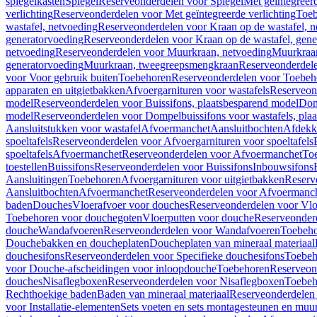
spiegelkasten
Spiegel
Reserveonderdelen voor Spiegel
Met geïntegreerd
verlichting
Reserveonderdelen voor Met geïntegreerde verlichting
Toeb
wastafel, netvoeding
Reserveonderdelen voor Kraan op de wastafel, n
generatorvoeding
Reserveonderdelen voor Kraan op de wastafel, gene
netvoeding
Reserveonderdelen voor Muurkraan, netvoeding
Muurkraan
generatorvoeding
Muurkraan, tweegreepsmengkraan
Reserveonderdel
voor Voor gebruik buiten
Toebehoren
Reserveonderdelen voor Toebeh
apparaten en uitgietbakken
Afvoergarnituren voor wastafels
Reserveond
model
Reserveonderdelen voor Buissifons, plaatsbesparend model
Dom
model
Reserveonderdelen voor Dompelbuissifons voor wastafels, pla
Aansluitstukken voor wastafel
Afvoermanchet
Aansluitbochten
Afdekk
spoeltafels
Reserveonderdelen voor Afvoergarnituren voor spoeltafels
spoeltafels
Afvoermanchet
Reserveonderdelen voor Afvoermanchet
To
toestellen
Buissifons
Reserveonderdelen voor Buissifons
Inbouwsifons
Aansluitingen
Toebehoren
Afvoergarnituren voor uitgietbakken
Reserv
Aansluitbochten
Afvoermanchet
Reserveonderdelen voor Afvoermanc
baden
Douches
Vloerafvoer voor douches
Reserveonderdelen voor Vlo
Toebehoren voor douchegoten
Vloerputten voor douche
Reserveonder
douche
Wandafvoeren
Reserveonderdelen voor Wandafvoeren
Toebeho
Douchebakken en doucheplaten
Doucheplaten van mineraal materiaal
douchesifons
Reserveonderdelen voor Specifieke douchesifons
Toebeh
voor Douche-afscheidingen voor inloopdouche
Toebehoren
Reserveon
douches
Nisaflegboxen
Reserveonderdelen voor Nisaflegboxen
Toebeh
Rechthoekige baden
Baden van mineraal materiaal
Reserveonderdelen 
voor Installatie-elementen
Sets voeten en sets montagesteunen en muu