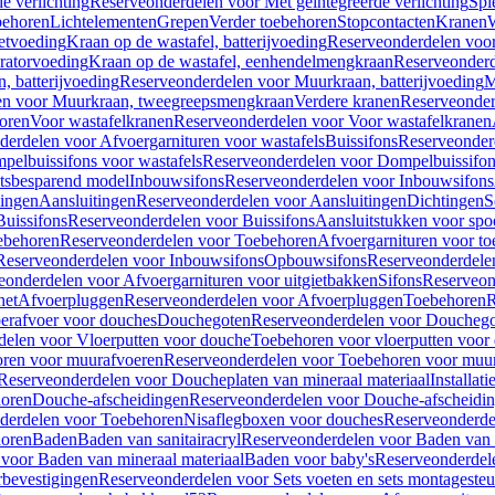
e verlichting
Reserveonderdelen voor Met geïntegreerde verlichting
Spi
ehoren
Lichtelementen
Grepen
Verder toebehoren
Stopcontacten
Kranen
W
etvoeding
Kraan op de wastafel, batterijvoeding
Reserveonderdelen voor 
ratorvoeding
Kraan op de wastafel, eenhendelmengkraan
Reserveonderd
, batterijvoeding
Reserveonderdelen voor Muurkraan, batterijvoeding
M
en voor Muurkraan, tweegreepsmengkraan
Verdere kranen
Reserveonder
oren
Voor wastafelkranen
Reserveonderdelen voor Voor wastafelkranen
erdelen voor Afvoergarnituren voor wastafels
Buissifons
Reserveonder
pelbuissifons voor wastafels
Reserveonderdelen voor Dompelbuissifon
atsbesparend model
Inbouwsifons
Reserveonderdelen voor Inbouwsifons
ingen
Aansluitingen
Reserveonderdelen voor Aansluitingen
Dichtingen
S
Buissifons
Reserveonderdelen voor Buissifons
Aansluitstukken voor spoe
ebehoren
Reserveonderdelen voor Toebehoren
Afvoergarnituren voor toe
Reserveonderdelen voor Inbouwsifons
Opbouwsifons
Reserveonderdele
eonderdelen voor Afvoergarnituren voor uitgietbakken
Sifons
Reserveon
het
Afvoerpluggen
Reserveonderdelen voor Afvoerpluggen
Toebehoren
R
erafvoer voor douches
Douchegoten
Reserveonderdelen voor Doucheg
delen voor Vloerputten voor douche
Toebehoren voor vloerputten voor
ren voor muurafvoeren
Reserveonderdelen voor Toebehoren voor muu
Reserveonderdelen voor Doucheplaten van mineraal materiaal
Installat
oren
Douche-afscheidingen
Reserveonderdelen voor Douche-afscheidi
derdelen voor Toebehoren
Nisaflegboxen voor douches
Reserveonderde
oren
Baden
Baden van sanitairacryl
Reserveonderdelen voor Baden van s
voor Baden van mineraal materiaal
Baden voor baby's
Reserveonderdel
rbevestigingen
Reserveonderdelen voor Sets voeten en sets montageste