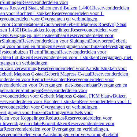
r
Sluitingen
Reserveonderdelen voor
ss Roestvrij Staal, siliconenvrij
Buizen 1.4401
Reserveonderdelen
len voor Bochten
T-stukken
Reserveonderdelen voor T-
erveonderdelen voor Overgangen en verbindingen,
n voor Compensatoren
Doorvoeren
Geberit Mapress Roestvrij Staal,
zen 1.4301
Buisstukken
Koppelingen
Reserveonderdelen voor
kken
Overgangen, niet-losneembaar
Reserveonderdelen voor
r
Sluitingen
Reserveonderdelen voor Sluitingen
Doorvoeren
Geberit
g voor buizen en fittingen
Bevestigingen voor buizen
Bevestigingen
Systeembuizen Therm
Fittingen
Reserveonderdelen voor
ochten
T-stukken
Reserveonderdelen voor T-stukken
Overgangen, niet-
gangen en verbindingen,
en voor verwarming
Reserveonderdelen voor Aansluitstukken voor
Geberit Mapress C-staal
Geberit Mapress C-staal
Reserveonderdelen
nderdelen voor Reducties
Bochten
Reserveonderdelen voor
rveonderdelen voor Overgangen, niet-losneembaar
Overgangen en
pensatoren
Sluitingen
Reserveonderdelen voor
erveonderdelen voor Geberit Mapress C-staal, FKM blauw
Buizen
serveonderdelen voor Bochten
T-stukken
Reserveonderdelen voor T-
erveonderdelen voor Overgangen en verbindingen,
estigingen voor buizen
Dichtingen
Boutsets voor
delen voor Koppelingen
Reducties
Reserveonderdelen voor
 Inwendige circulatie
Kruisstukken
Reserveonderdelen voor
ar
Reserveonderdelen voor Overgangen en verbindingen,
serveonderdelen voor Aansluitingen voor verwarming
Geberit