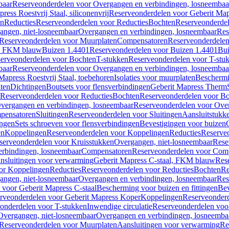
baar
Reserveonderdelen voor Overgangen en verbindingen, losneembaa
ress Roestvrij Staal, siliconenvrij
Reserveonderdelen voor Geberit Mapre
en
Reducties
Reserveonderdelen voor Reducties
Bochten
Reserveonderde
angen, niet-losneembaar
Overgangen en verbindingen, losneembaar
Res
Reserveonderdelen voor Muurplaten
Compensatoren
Reserveonderdele
al, FKM blauw
Buizen 1.4401
Reserveonderdelen voor Buizen 1.4401
Bui
erveonderdelen voor Bochten
T-stukken
Reserveonderdelen voor T-stu
baar
Reserveonderdelen voor Overgangen en verbindingen, losneembaa
apress Roestvrij Staal, toebehoren
Isolaties voor muurplaten
Beschermin
ten
Dichtingen
Boutsets voor flensverbindingen
Geberit Mapress Therm
Reserveonderdelen voor Reducties
Bochten
Reserveonderdelen voor B
vergangen en verbindingen, losneembaar
Reserveonderdelen voor Over
pensatoren
Sluitingen
Reserveonderdelen voor Sluitingen
Aansluitstukk
ingen
Sets schroeven voor flensverbindingen
Bevestigingen voor buizen
en
Koppelingen
Reserveonderdelen voor Koppelingen
Reducties
Reserveo
serveonderdelen voor Kruisstukken
Overgangen, niet-losneembaar
Rese
rbindingen, losneembaar
Compensatoren
Reserveonderdelen voor Com
nsluitingen voor verwarming
Geberit Mapress C-staal, FKM blauw
Res
or Koppelingen
Reducties
Reserveonderdelen voor Reducties
Bochten
Re
angen, niet-losneembaar
Overgangen en verbindingen, losneembaar
Res
voor Geberit Mapress C-staal
Bescherming voor buizen en fittingen
Bev
rveonderdelen voor Geberit Mapress Koper
Koppelingen
Reserveonder
onderdelen voor T-stukken
Inwendige circulatie
Reserveonderdelen voor
Overgangen, niet-losneembaar
Overgangen en verbindingen, losneemba
Reserveonderdelen voor Muurplaten
Aansluitingen voor verwarming
Re