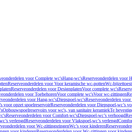
veonderdelen voor Complete wc's
Hang-wc's
Reserveonderdelen voor 
tten
Reserveonderdelen voor Voor keramische wc-potten
Wc-bijzettoest
platen
Reserveonderdelen voor Designplaten
Voor complete wc's
Reserv
veonderdelen voor Toebehoren
Voor complete wc's
Voor wc-zittingen
Re
rveonderdelen voor Hang-wc's
Diepspoel-wc's
Reserveonderdelen voor
s voor opzet spoelreservoir
Reserveonderdelen voor Diepspoel-wc’s voo
's
Opbouwspoelreservoirs voor wc's, van sanitaire keramiek
Te bevestig
c's
Reserveonderdelen voor Comfort-wc's
Diepspoel-wc’s verhoogd
Res
wc’s verlengd
Reserveonderdelen voor Vlakspoel-wc’s verlengd
Comfor
veonderdelen voor Wc-zittingsringen
Wc’s voor kinderen
Reserveonder
ingen voor kinderen
Reserveonderdelen voor Wc-zittingen voor kindere