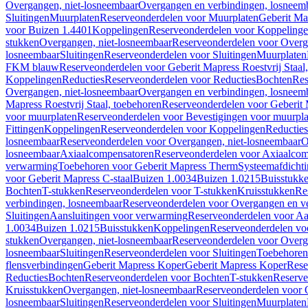
Overgangen, niet-losneembaar
Overgangen en verbindingen, losneem
Sluitingen
Muurplaten
Reserveonderdelen voor Muurplaten
Geberit Map
voor Buizen 1.4401
Koppelingen
Reserveonderdelen voor Koppeling
stukken
Overgangen, niet-losneembaar
Reserveonderdelen voor Overg
losneembaar
Sluitingen
Reserveonderdelen voor Sluitingen
Muurplaten
FKM blauw
Reserveonderdelen voor Geberit Mapress Roestvrij Sta
Koppelingen
Reducties
Reserveonderdelen voor Reducties
Bochten
Res
Overgangen, niet-losneembaar
Overgangen en verbindingen, losneem
Mapress Roestvrij Staal, toebehoren
Reserveonderdelen voor Geberit M
voor muurplaten
Reserveonderdelen voor Bevestigingen voor muurpla
Fittingen
Koppelingen
Reserveonderdelen voor Koppelingen
Reducties
losneembaar
Reserveonderdelen voor Overgangen, niet-losneembaar
O
losneembaar
Axiaalcompensatoren
Reserveonderdelen voor Axiaalcom
verwarming
Toebehoren voor Geberit Mapress Therm
Systeemafdicht
voor Geberit Mapress C-staal
Buizen 1.0034
Buizen 1.0215
Buisstukk
Bochten
T-stukken
Reserveonderdelen voor T-stukken
Kruisstukken
Re
verbindingen, losneembaar
Reserveonderdelen voor Overgangen en ve
Sluitingen
Aansluitingen voor verwarming
Reserveonderdelen voor Aa
1.0034
Buizen 1.0215
Buisstukken
Koppelingen
Reserveonderdelen vo
stukken
Overgangen, niet-losneembaar
Reserveonderdelen voor Overg
losneembaar
Sluitingen
Reserveonderdelen voor Sluitingen
Toebehoren 
flensverbindingen
Geberit Mapress Koper
Geberit Mapress Koper
Rese
Reducties
Bochten
Reserveonderdelen voor Bochten
T-stukken
Reserve
Kruisstukken
Overgangen, niet-losneembaar
Reserveonderdelen voor 
losneembaar
Sluitingen
Reserveonderdelen voor Sluitingen
Muurplaten