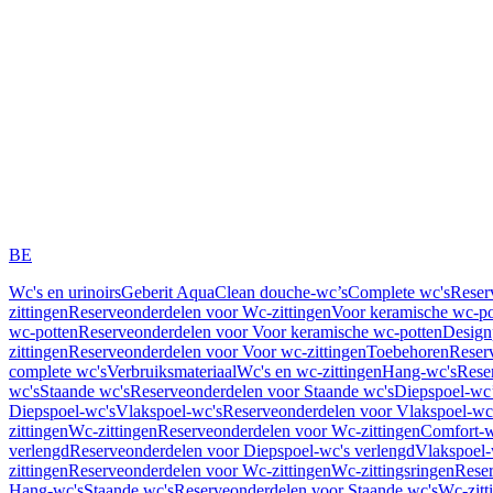
BE
Wc's en urinoirs
Geberit AquaClean douche-wc’s
Complete wc's
Reser
zittingen
Reserveonderdelen voor Wc-zittingen
Voor keramische wc-po
wc-potten
Reserveonderdelen voor Voor keramische wc-potten
Design
zittingen
Reserveonderdelen voor Voor wc-zittingen
Toebehoren
Reser
complete wc's
Verbruiksmateriaal
Wc's en wc-zittingen
Hang-wc's
Rese
wc's
Staande wc's
Reserveonderdelen voor Staande wc's
Diepspoel-wc’
Diepspoel-wc's
Vlakspoel-wc's
Reserveonderdelen voor Vlakspoel-wc
zittingen
Wc-zittingen
Reserveonderdelen voor Wc-zittingen
Comfort-w
verlengd
Reserveonderdelen voor Diepspoel-wc's verlengd
Vlakspoel-
zittingen
Reserveonderdelen voor Wc-zittingen
Wc-zittingsringen
Reser
Hang-wc's
Staande wc's
Reserveonderdelen voor Staande wc's
Wc-zitt