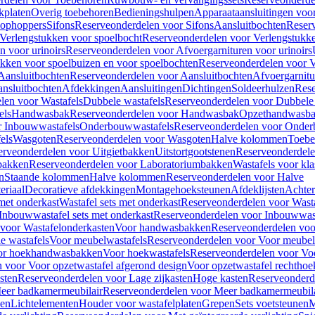
kplaten
Overig toebehoren
Bedieningshulpen
Apparaataansluitingen voor 
lophoppers
Sifons
Reserveonderdelen voor Sifons
Aansluitbochten
Reser
Verlengstukken voor spoelbocht
Reserveonderdelen voor Verlengstukke
n voor urinoirs
Reserveonderdelen voor Afvoergarnituren voor urinoirs
ukken voor spoelbuizen en voor spoelbochten
Reserveonderdelen voor V
Aansluitbochten
Reserveonderdelen voor Aansluitbochten
Afvoergarnitu
nsluitbochten
Afdekkingen
Aansluitingen
Dichtingen
Soldeerhulzen
Rese
len voor Wastafels
Dubbele wastafels
Reserveonderdelen voor Dubbele 
els
Handwasbak
Reserveonderdelen voor Handwasbak
Opzethandwasb
r Inbouwwastafels
Onderbouwwastafels
Reserveonderdelen voor Onder
els
Wasgoten
Reserveonderdelen voor Wasgoten
Halve kolommen
Toebe
erveonderdelen voor Uitgietbakken
Uitstortgootstenen
Reserveonderdele
bakken
Reserveonderdelen voor Laboratoriumbakken
Wastafels voor kla
n
Staande kolommen
Halve kolommen
Reserveonderdelen voor Halve
eriaal
Decoratieve afdekkingen
Montagehoeksteunen
Afdeklijsten
Achte
met onderkast
Wastafel sets met onderkast
Reserveonderdelen voor Wasta
Inbouwwastafel sets met onderkast
Reserveonderdelen voor Inbouwwast
voor Wastafelonderkasten
Voor handwasbakken
Reserveonderdelen vo
e wastafels
Voor meubelwastafels
Reserveonderdelen voor Voor meubel
oor hoekhandwasbakken
Voor hoekwastafels
Reserveonderdelen voor Vo
 voor Voor opzetwastafel afgerond design
Voor opzetwastafel rechthoe
sten
Reserveonderdelen voor Lage zijkasten
Hoge kasten
Reserveonderd
eer badkamermeubilair
Reserveonderdelen voor Meer badkamermeubila
ken
Lichtelementen
Houder voor wastafelplaten
Grepen
Sets voetsteunen
M