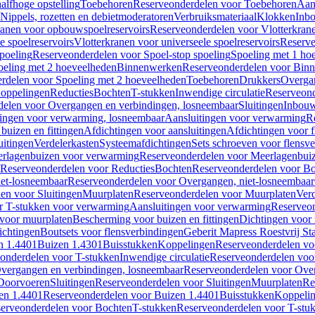
alfhoge opstelling
Toebehoren
Reserveonderdelen voor Toebehoren
Aan
Nippels, rozetten en debietmoderatoren
Verbruiksmateriaal
Klokken
Inbo
ranen voor opbouwspoelreservoirs
Reserveonderdelen voor Vlotterkran
 spoelreservoirs
Vlotterkranen voor universeele spoelreservoirs
Reserve
spoeling
Reserveonderdelen voor Spoel-stop spoeling
Spoeling met 1 ho
oeling met 2 hoeveelheden
Binnenwerken
Reserveonderdelen voor Bin
rdelen voor Spoeling met 2 hoeveelheden
Toebehoren
Drukkers
Overga
oppelingen
Reducties
Bochten
T-stukken
Inwendige circulatie
Reserveond
elen voor Overgangen en verbindingen, losneembaar
Sluitingen
Inbou
ingen voor verwarming, losneembaar
Aansluitingen voor verwarming
R
buizen en fittingen
Afdichtingen voor aansluitingen
Afdichtingen voor f
uitingen
Verdelerkasten
Systeemafdichtingen
Sets schroeven voor flensv
rlagenbuizen voor verwarming
Reserveonderdelen voor Meerlagenbui
Reserveonderdelen voor Reducties
Bochten
Reserveonderdelen voor B
et-losneembaar
Reserveonderdelen voor Overgangen, niet-losneembaar
en voor Sluitingen
Muurplaten
Reserveonderdelen voor Muurplaten
Verd
r T-stukken voor verwarming
Aansluitingen voor verwarming
Reserveon
s voor muurplaten
Bescherming voor buizen en fittingen
Dichtingen voor
ichtingen
Boutsets voor flensverbindingen
Geberit Mapress Roestvrij St
n 1.4401
Buizen 1.4301
Buisstukken
Koppelingen
Reserveonderdelen vo
onderdelen voor T-stukken
Inwendige circulatie
Reserveonderdelen voor
vergangen en verbindingen, losneembaar
Reserveonderdelen voor Over
Doorvoeren
Sluitingen
Reserveonderdelen voor Sluitingen
Muurplaten
Re
en 1.4401
Reserveonderdelen voor Buizen 1.4401
Buisstukken
Koppeli
erveonderdelen voor Bochten
T-stukken
Reserveonderdelen voor T-stu