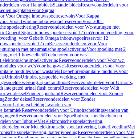
nderdelen voor Hangbidets
Staande bidets
Reserveonderdelen voor
edieningsplaten
Voor Sigma
or Voor Omega inbouwspoelreservoirs
Voor Kappa
voor Voor Twinline inbouwspoelreservoirs
Voor 300T
che spoelactivering
Reserveonderdelen voor Wc-sturingen met
or Geberit Sigma inbouwspoelreservoir 12 cm
Voor netvoeding, voor
tvoeding, voor Geberit Omega inbouwspoelreservoir 12
bouwspoelreservoir 12 cm
Reserveonderdelen voor Voor
sturingen met pneumatische spoelactivering
Voor spoeling met 2
ling met 1 hoeveelheid
Toebehoren voor wc-
 elektronische spoelactivering
Reserveonderdelen voor Voor wc-
 modules voor wc's
Voor hang-wc's
Reserveonderdelen voor Voor
anitaire modules voor wastafels
Toebehoren
Sanitaire modules voor
ets
Urinoirs
Urinoirs, gespoelde werking, met
, gespoelde werking, spoelrandloos
Reserveonderdelen voor Urinoirs,
h integrated urinal flush control
Reserveonderdelen voor With
oor wc-deksel
Zonder spoelrand
Reserveonderdelen voor Zonder
ing
Zonder deksel
Reserveonderdelen voor Zonder
n voor Urinoirscheidingswanden van
re keramiek
Reserveonderdelen voor Urinoirscheidingswanden van
ergangen
Reserveonderdelen voor Spoelbuizen, spoelbochten en
delen voor Inbouw
Met elektronische spoelactivering,
nderdelen voor Met elektronische spoelactivering, batterijvoeding
Met
ronische spoelactivering, batterijvoeding
Reserveonderdelen voor Met
len voor Ruwbouw- en vervangingssets
Spoelbuizen, spoelbochten en