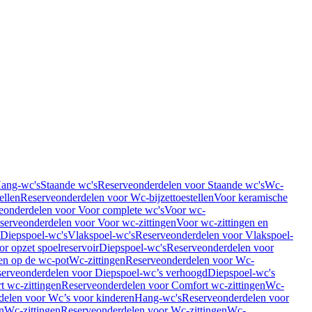
Hang-wc's
Staande wc's
Reserveonderdelen voor Staande wc's
Wc-
ellen
Reserveonderdelen voor Wc-bijzettoestellen
Voor keramische
eonderdelen voor Voor complete wc's
Voor wc-
serveonderdelen voor Voor wc-zittingen
Voor wc-zittingen en
 Diepspoel-wc's
Vlakspoel-wc's
Reserveonderdelen voor Vlakspoel-
r opzet spoelreservoir
Diepspoel-wc's
Reserveonderdelen voor
en op de wc-pot
Wc-zittingen
Reserveonderdelen voor Wc-
erveonderdelen voor Diepspoel-wc’s verhoogd
Diepspoel-wc's
t wc-zittingen
Reserveonderdelen voor Comfort wc-zittingen
Wc-
delen voor Wc’s voor kinderen
Hang-wc's
Reserveonderdelen voor
n
Wc-zittingen
Reserveonderdelen voor Wc-zittingen
Wc-