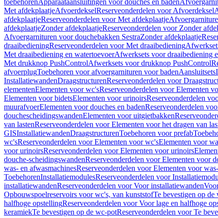
toebehoren
Apparaataansluitingen voor douches en baden
Afvoergarni
Met afdekplaatje
Afvoerdeksel
Reserveonderdelen voor Afvoerdeksel
A
afdekplaatje
Reserveonderdelen voor Met afdekplaatje
Afvoergarnitur
afdekplaatje
Zonder afdekplaatje
Reserveonderdelen voor Zonder afdek
Afvoergarnituren voor douchebakken Sestra
Zonder afdekplaatje
Reser
draaibediening
Reserveonderdelen voor Met draaibediening
Afwerkset
Met draaibediening en watertoevoer
Afwerksets voor draaibediening 
Met drukknop PushControl
Afwerksets voor drukknop PushControl
Re
afvoerplug
Toebehoren voor afvoergarnituren voor baden
Aansluitsets
Installatiewanden
Draagstructuren
Reserveonderdelen voor Draagstruc
elementen
Elementen voor wc's
Reserveonderdelen voor Elementen vo
Elementen voor bidets
Elementen voor urinoirs
Reserveonderdelen voo
muurafvoer
Elementen voor douches en baden
Reserveonderdelen voo
douchescheidingswanden
Elementen voor uitgietbakken
Reserveonderd
van lasten
Reserveonderdelen voor Elementen voor het dragen van las
GIS
Installatiewanden
Draagstructuren
Toebehoren voor prefab
Toebeho
wc's
Reserveonderdelen voor Elementen voor wc's
Elementen voor was
voor urinoirs
Reserveonderdelen voor Elementen voor urinoirs
Elemen
douche-scheidingswanden
Reserveonderdelen voor Elementen voor 
was- en afwasmachines
Reserveonderdelen voor Elementen voor was
Toebehoren
Installatiemodules
Reserveonderdelen voor Installatiemodu
installatiewanden
Reserveonderdelen voor Voor installatiewanden
Voor
Opbouwspoelreservoirs voor wc's, van kunststof
Te bevestigen op de
halfhoge opstelling
Reserveonderdelen voor Voor lage en halfhoge ops
keramiek
Te bevestigen op de wc-pot
Reserveonderdelen voor Te beve