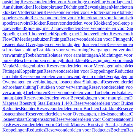
opstelling
Reserveonderdelen voor Voor hoge opstelling
Voor lage en h
Aansluitstukken
Hoekstopkranen
Dichtingen
Bevestigingen
Manchetten
klokken
Vlotterkranen
Reserveonderdelen voor Vlotterkranen
Vlotterk
spoelreservoirs
Reserveonderdelen voor Vlotterkranen voor keramische
spoelreservoirs
Klokken
Reserveonderdelen voor Klokken
Spoel-stop 
hoeveelheid
Spoeling met 2 hoeveelheden
Reserveonderdelen voor Sp
Spoeling met 1 hoeveelheid
Spoeling met 2 hoeveelheden
Reserveonde
FlowFit
Meerlagenbuizen
Fittingen
Reserveonderdelen voor Fittingen
K
losneembaar
Overgangen en verbindingen, losneembaar
Reserveonderd
schroefaansluiting
T-stukken voor verwarming
Overgangen en verbind
verwarming
Toebehoren
Isolaties voor aansluitingen
Afdichtingen voor 
buizen
Beschermbuizen en inleghulpstukken
Bevestigingen voor aansl
Mepla
Meerlagenbuizen
Reserveonderdelen voor Meerlagenbuizen
Mee
Fittingen
Koppelingen
Reserveonderdelen voor Koppelingen
Reducties
circulatie
Reserveonderdelen voor Inwendige circulatie
Overgangen, ni
Overgangen en verbindingen, losneembaar
Sluitingen
Reserveonderdel
schroefaansluiting
T-stukken voor verwarming
Reserveonderdelen voo
verwarming
Toebehoren
Reserveonderdelen voor Toebehoren
Isolatie
muurplaten
Reserveonderdelen voor Bevestigingen voor muurplaten
D
Mapress Roestvrij Staal
Buizen 1.4401
Reserveonderdelen voor Buize
Reducties
Bochten
Reserveonderdelen voor Bochten
T-stukken
Reserve
losneembaar
Reserveonderdelen voor Overgangen, niet-losneembaar
O
losneembaar
Compensatoren
Reserveonderdelen voor Compensatoren
gas
Reserveonderdelen voor Geberit Mapress Roestvrij Staal, gas
Buiz
Koppelingen
Reducties
Reserveonderdelen voor Reducties
Bochten
Res