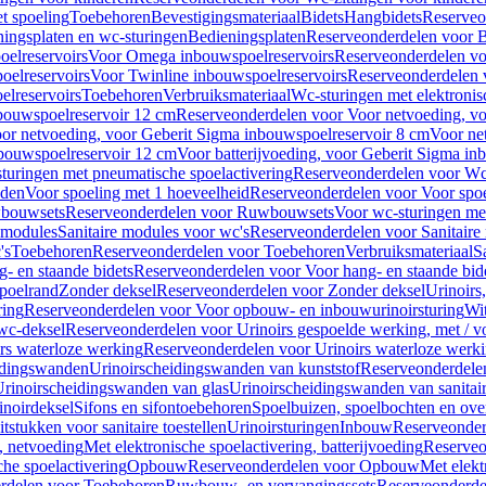
t spoeling
Toebehoren
Bevestigingsmateriaal
Bidets
Hangbidets
Reserveo
ingsplaten en wc-sturingen
Bedieningsplaten
Reserveonderdelen voor B
elreservoirs
Voor Omega inbouwspoelreservoirs
Reserveonderdelen vo
elreservoirs
Voor Twinline inbouwspoelreservoirs
Reserveonderdelen 
lreservoirs
Toebehoren
Verbruiksmateriaal
Wc-sturingen met elektronis
bouwspoelreservoir 12 cm
Reserveonderdelen voor Voor netvoeding, vo
or netvoeding, voor Geberit Sigma inbouwspoelreservoir 8 cm
Voor ne
bouwspoelreservoir 12 cm
Voor batterijvoeding, voor Geberit Sigma in
turingen met pneumatische spoelactivering
Reserveonderdelen voor Wc-
eden
Voor spoeling met 1 hoeveelheid
Reserveonderdelen voor Voor spoe
bouwsets
Reserveonderdelen voor Ruwbouwsets
Voor wc-sturingen met
e modules
Sanitaire modules voor wc's
Reserveonderdelen voor Sanitaire
's
Toebehoren
Reserveonderdelen voor Toebehoren
Verbruiksmateriaal
S
- en staande bidets
Reserveonderdelen voor Voor hang- en staande bid
spoelrand
Zonder deksel
Reserveonderdelen voor Zonder deksel
Urinoirs
ring
Reserveonderdelen voor Voor opbouw- en inbouwurinoirsturing
Wit
 wc-deksel
Reserveonderdelen voor Urinoirs gespoelde werking, met / v
rs waterloze werking
Reserveonderdelen voor Urinoirs waterloze werk
idingswanden
Urinoirscheidingswanden van kunststof
Reserveonderdele
rinoirscheidingswanden van glas
Urinoirscheidingswanden van sanitai
inoirdeksel
Sifons en sifontoebehoren
Spoelbuizen, spoelbochten en ov
tstukken voor sanitaire toestellen
Urinoirsturingen
Inbouw
Reserveonder
, netvoeding
Met elektronische spoelactivering, batterijvoeding
Reserveo
he spoelactivering
Opbouw
Reserveonderdelen voor Opbouw
Met elekt
rdelen voor Toebehoren
Ruwbouw- en vervangingssets
Reserveonderde