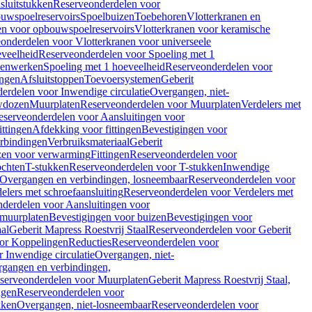
sluitstukken
Reserveonderdelen voor
uwspoelreservoirs
Spoelbuizen
Toebehoren
Vlotterkranen en
en voor opbouwspoelreservoirs
Vlotterkranen voor keramische
onderdelen voor Vlotterkranen voor universeele
eveelheid
Reserveonderdelen voor Spoeling met 1
nenwerken
Spoeling met 1 hoeveelheid
Reserveonderdelen voor
ngen
Afsluitstoppen
Toevoersystemen
Geberit
erdelen voor Inwendige circulatie
Overgangen, niet-
wdozen
Muurplaten
Reserveonderdelen voor Muurplaten
Verdelers met
eserveonderdelen voor Aansluitingen voor
ittingen
Afdekking voor fittingen
Bevestigingen voor
erbindingen
Verbruiksmateriaal
Geberit
zen voor verwarming
Fittingen
Reserveonderdelen voor
ochten
T-stukken
Reserveonderdelen voor T-stukken
Inwendige
Overgangen en verbindingen, losneembaar
Reserveonderdelen voor
elers met schroefaansluiting
Reserveonderdelen voor Verdelers met
derdelen voor Aansluitingen voor
 muurplaten
Bevestigingen voor buizen
Bevestigingen voor
aal
Geberit Mapress Roestvrij Staal
Reserveonderdelen voor Geberit
or Koppelingen
Reducties
Reserveonderdelen voor
 Inwendige circulatie
Overgangen, niet-
gangen en verbindingen,
serveonderdelen voor Muurplaten
Geberit Mapress Roestvrij Staal,
ngen
Reserveonderdelen voor
kken
Overgangen, niet-losneembaar
Reserveonderdelen voor