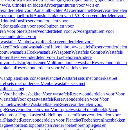
wc's, urinoirs en bidets
Afvoergarnituren voor wc's en
veonderdelen voor Aansluitbochten
Afvoermanchet
Reserveonderdelen
n voor spoelbocht
Aansluitstukken van PVC
Reserveonderdelen voor
Urinoirsifons
Reserveonderdelen voor
erlengstukken voor spoelbuizen en voor
ren voor bidets
Reserveonderdelen voor Afvoergarnituren voor
rveonderdelen voor
wastafels
Meubelwastafels
Reserveonderdelen voor
akken
Hoekhandwasbakken
Halve inbouwwastafels
Reserveonderdelen
bouwwastafels
Hoekwastafels
Wasgoten
Wastafels Comfort
Wastafels
horen
Reserveonderdelen voor Toebehoren
Andere
n voor Uitstortgootstenen
Multifunctionele wasbak
Reserveonderdelen
slokalen
Reserveonderdelen voor Wastafels voor
rwandplaten
Sets consoles
Planchet
Wastafel sets met onderkast
Set
fel sets met onderkast
Meubelwastafel sets met
afel sets met
or Voor handwasbakken
Voor wastafels
Reserveonderdelen voor Voor
wastafels
Voor opzetwastafels
Reserveonderdelen voor Voor
or hoekwastafels
Wastafelbladen
Reserveonderdelen voor
kig
Reserveonderdelen voor Voor opzetwastafel rechthoekig
Voor
elen voor Hoge kasten
Middelhoge kasten
Reserveonderdelen voor
ir
Planchet
Reserveonderdelen voor Planchet
Toebehoren
Inzetbakken
agneetborden
Stopcontacten
Verder toebehoren
Spiegels en