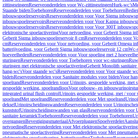
zittingsringen
Reserveonderdelen voor Wc-zittingsringen
Hurk-wc’s
Me
Staande bidets
Toebehoren
Reserveonderdelen voor Toebehoren
Bedien
inbouwspoelreservoirs
Reserveonderdelen voor Voor Sigma inbouwspo
inbouwspoelreservoirs
Reserveonderdelen voor Voor Kappa inbouwspo
inbouwspoelreservoirs
Reserveonderdelen voor Voor 300T inbouwspoe
elektronische spoelactivering
Voor netvoeding, voor Geberit Sigma in
Geberit Sigma inbouwspoelreservoir 8 cm
Reserveonderdelen voor Vo
cm
Reserveonderdelen voor Voor netvoeding, voor Geberit Omega in
batterijvoeding, voor Geberit Sigma inbouwspoelreservoir 12 cm
Wc-s
hoeveelheden
Reserveonderdelen voor Voor spoeling met 2 hoeveelh
sturingen
Reserveonderdelen voor Toebehoren voor wc-sturingen
Ruw
sturingen met elektronische spoelactivering
Geberit Monolith sanitair
hang-wc's
Voor staande wc's
Reserveonderdelen voor Voor staande wc
bidets
Reserveonderdelen voor Sanitaire modules voor bidets
Voor hang
spoelrand
Reserveonderdelen voor Urinoirs, gespoelde werking, met 
gespoelde werking, spoelrandloos
Voor opbouw- en inbouwurinoirstu
integrated urinal flush control
Urinoirs gespoelde werking, met / voor
spoelrand
Met spoelrand
Reserveonderdelen voor Met spoelrand
Urinoi
deksel
Urinoirscheidingswanden
Reserveonderdelen voor Urinoirsche
kunststof
Urinoirscheidingswanden van glas
Reserveonderdelen voor U
sanitaire keramiek
Toebehoren
Reserveonderdelen voor Toebehoren
Ur
overgangen
Bevestigingsmateriaal
Afvoerpluggen
Spoelverdeler
Aanslui
netvoeding
Reserveonderdelen voor Met elektronische spoelactivering
pneumatische spoelactivering
Reserveonderdelen voor Met pneumatisc
elektronische spoelactivering, batterijvoeding
Toebehoren
Reserveonde