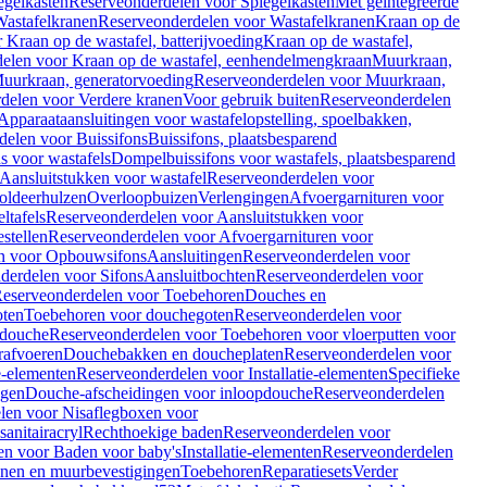
egelkasten
Reserveonderdelen voor Spiegelkasten
Met geïntegreerde
astafelkranen
Reserveonderdelen voor Wastafelkranen
Kraan op de
Kraan op de wastafel, batterijvoeding
Kraan op de wastafel,
elen voor Kraan op de wastafel, eenhendelmengkraan
Muurkraan,
uurkraan, generatorvoeding
Reserveonderdelen voor Muurkraan,
delen voor Verdere kranen
Voor gebruik buiten
Reserveonderdelen
Apparaataansluitingen voor wastafelopstelling, spoelbakken,
delen voor Buissifons
Buissifons, plaatsbesparend
s voor wastafels
Dompelbuissifons voor wastafels, plaatsbesparend
Aansluitstukken voor wastafel
Reserveonderdelen voor
oldeerhulzen
Overloopbuizen
Verlengingen
Afvoergarnituren voor
ltafels
Reserveonderdelen voor Aansluitstukken voor
stellen
Reserveonderdelen voor Afvoergarnituren voor
n voor Opbouwsifons
Aansluitingen
Reserveonderdelen voor
derdelen voor Sifons
Aansluitbochten
Reserveonderdelen voor
eserveonderdelen voor Toebehoren
Douches en
oten
Toebehoren voor douchegoten
Reserveonderdelen voor
 douche
Reserveonderdelen voor Toebehoren voor vloerputten voor
rafvoeren
Douchebakken en doucheplaten
Reserveonderdelen voor
ie-elementen
Reserveonderdelen voor Installatie-elementen
Specifieke
ngen
Douche-afscheidingen voor inloopdouche
Reserveonderdelen
len voor Nisaflegboxen voor
anitairacryl
Rechthoekige baden
Reserveonderdelen voor
en voor Baden voor baby's
Installatie-elementen
Reserveonderdelen
unen en muurbevestigingen
Toebehoren
Reparatiesets
Verder