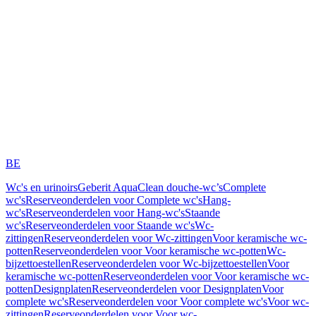
BE
Wc's en urinoirs
Geberit AquaClean douche-wc’s
Complete
wc's
Reserveonderdelen voor Complete wc's
Hang-
wc's
Reserveonderdelen voor Hang-wc's
Staande
wc's
Reserveonderdelen voor Staande wc's
Wc-
zittingen
Reserveonderdelen voor Wc-zittingen
Voor keramische wc-
potten
Reserveonderdelen voor Voor keramische wc-potten
Wc-
bijzettoestellen
Reserveonderdelen voor Wc-bijzettoestellen
Voor
keramische wc-potten
Reserveonderdelen voor Voor keramische wc-
potten
Designplaten
Reserveonderdelen voor Designplaten
Voor
complete wc's
Reserveonderdelen voor Voor complete wc's
Voor wc-
zittingen
Reserveonderdelen voor Voor wc-