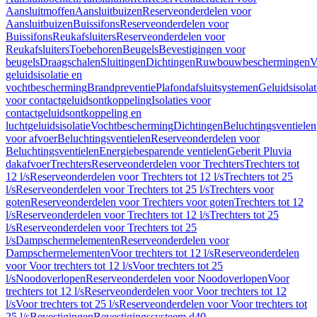
Aansluitmoffen
Aansluitbuizen
Reserveonderdelen voor
Aansluitbuizen
Buissifons
Reserveonderdelen voor
Buissifons
Reukafsluiters
Reserveonderdelen voor
Reukafsluiters
Toebehoren
Beugels
Bevestigingen voor
beugels
Draagschalen
Sluitingen
Dichtingen
Ruwbouwbeschermingen
V
geluidsisolatie en
vochtbescherming
Brandpreventie
Plafondafsluitsystemen
Geluidsisolat
voor contactgeluidsontkoppeling
Isolaties voor
contactgeluidsontkoppeling en
luchtgeluidsisolatie
Vochtbescherming
Dichtingen
Beluchtingsventielen
voor afvoer
Beluchtingsventielen
Reserveonderdelen voor
Beluchtingsventielen
Energiebesparende ventielen
Geberit Pluvia
dakafvoer
Trechters
Reserveonderdelen voor Trechters
Trechters tot
12 l/s
Reserveonderdelen voor Trechters tot 12 l/s
Trechters tot 25
l/s
Reserveonderdelen voor Trechters tot 25 l/s
Trechters voor
goten
Reserveonderdelen voor Trechters voor goten
Trechters tot 12
l/s
Reserveonderdelen voor Trechters tot 12 l/s
Trechters tot 25
l/s
Reserveonderdelen voor Trechters tot 25
l/s
Dampschermelementen
Reserveonderdelen voor
Dampschermelementen
Voor trechters tot 12 l/s
Reserveonderdelen
voor Voor trechters tot 12 l/s
Voor trechters tot 25
l/s
Noodoverlopen
Reserveonderdelen voor Noodoverlopen
Voor
trechters tot 12 l/s
Reserveonderdelen voor Voor trechters tot 12
l/s
Voor trechters tot 25 l/s
Reserveonderdelen voor Voor trechters tot
25 l/s
Bevestigingen
Bevestigingssysteem d40–