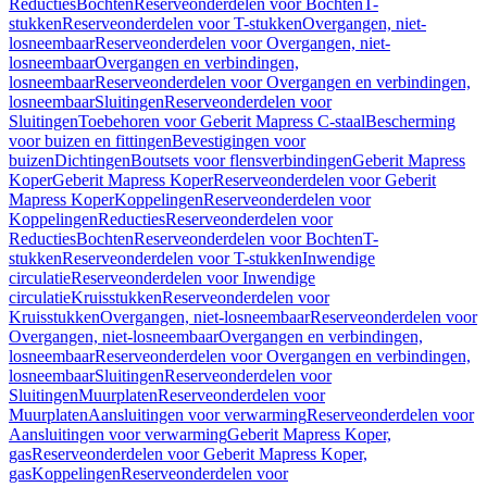
Reducties
Bochten
Reserveonderdelen voor Bochten
T-
stukken
Reserveonderdelen voor T-stukken
Overgangen, niet-
losneembaar
Reserveonderdelen voor Overgangen, niet-
losneembaar
Overgangen en verbindingen,
losneembaar
Reserveonderdelen voor Overgangen en verbindingen,
losneembaar
Sluitingen
Reserveonderdelen voor
Sluitingen
Toebehoren voor Geberit Mapress C-staal
Bescherming
voor buizen en fittingen
Bevestigingen voor
buizen
Dichtingen
Boutsets voor flensverbindingen
Geberit Mapress
Koper
Geberit Mapress Koper
Reserveonderdelen voor Geberit
Mapress Koper
Koppelingen
Reserveonderdelen voor
Koppelingen
Reducties
Reserveonderdelen voor
Reducties
Bochten
Reserveonderdelen voor Bochten
T-
stukken
Reserveonderdelen voor T-stukken
Inwendige
circulatie
Reserveonderdelen voor Inwendige
circulatie
Kruisstukken
Reserveonderdelen voor
Kruisstukken
Overgangen, niet-losneembaar
Reserveonderdelen voor
Overgangen, niet-losneembaar
Overgangen en verbindingen,
losneembaar
Reserveonderdelen voor Overgangen en verbindingen,
losneembaar
Sluitingen
Reserveonderdelen voor
Sluitingen
Muurplaten
Reserveonderdelen voor
Muurplaten
Aansluitingen voor verwarming
Reserveonderdelen voor
Aansluitingen voor verwarming
Geberit Mapress Koper,
gas
Reserveonderdelen voor Geberit Mapress Koper,
gas
Koppelingen
Reserveonderdelen voor