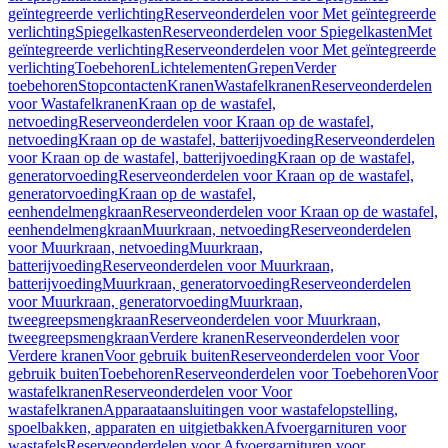
geïntegreerde verlichting
Reserveonderdelen voor Met geïntegreerde
verlichting
Spiegelkasten
Reserveonderdelen voor Spiegelkasten
Met
geïntegreerde verlichting
Reserveonderdelen voor Met geïntegreerde
verlichting
Toebehoren
Lichtelementen
Grepen
Verder
toebehoren
Stopcontacten
Kranen
Wastafelkranen
Reserveonderdelen
voor Wastafelkranen
Kraan op de wastafel,
netvoeding
Reserveonderdelen voor Kraan op de wastafel,
netvoeding
Kraan op de wastafel, batterijvoeding
Reserveonderdelen
voor Kraan op de wastafel, batterijvoeding
Kraan op de wastafel,
generatorvoeding
Reserveonderdelen voor Kraan op de wastafel,
generatorvoeding
Kraan op de wastafel,
eenhendelmengkraan
Reserveonderdelen voor Kraan op de wastafel,
eenhendelmengkraan
Muurkraan, netvoeding
Reserveonderdelen
voor Muurkraan, netvoeding
Muurkraan,
batterijvoeding
Reserveonderdelen voor Muurkraan,
batterijvoeding
Muurkraan, generatorvoeding
Reserveonderdelen
voor Muurkraan, generatorvoeding
Muurkraan,
tweegreepsmengkraan
Reserveonderdelen voor Muurkraan,
tweegreepsmengkraan
Verdere kranen
Reserveonderdelen voor
Verdere kranen
Voor gebruik buiten
Reserveonderdelen voor Voor
gebruik buiten
Toebehoren
Reserveonderdelen voor Toebehoren
Voor
wastafelkranen
Reserveonderdelen voor Voor
wastafelkranen
Apparaataansluitingen voor wastafelopstelling,
spoelbakken, apparaten en uitgietbakken
Afvoergarnituren voor
wastafels
Reserveonderdelen voor Afvoergarnituren voor