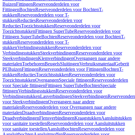
Buizen
Fittingen
Reserveonderdelen voor
Fittingen
Bochten
Reserveonderdelen voor Bochten
T-
stukken
Reserveonderdelen voor T-
stukken
Reducties
Reserveonderdelen voor
Reducties
Toezichtsstukken
Reserveonderdelen voor
Toezichtsstukken
Fittingen SuperTube
Reserveonderdelen voor
Fittingen SuperTube
Bochten
Reserveonderdelen voor Bochten
T-
stukken
Reserveonderdelen voor T-
stukken
Verbindingsstukken
Reserveonderdelen voor
Verbindingsstukken
Steekverbindingen
Reserveonderdelen voor
Steekverbindingen
Klemverbindingen
Overgangen naar andere
materialen
Toebehoren
Beugels
Sluitingen
Verbruiksmateriaal
Geberit
PE
Buizen
Fittingen
Reserveonderdelen voor Fittingen
Bochten
T-
stukken
Reducties
Toezichtsstukken
Reserveonderdelen voor
Toezichtsstukken
Overgangen
Speciale fittingen
Reserveonderdelen
voor Speciale fittingen
Fittingen SuperTube
Bochten
Speciale
fittingen
Verbindingsstukken
Reserveonderdelen voor
Verbindingsstukken
Lasverbindingen
Steekverbindingen
Reserveonder
voor Steekverbindingen
Overgangen naar andere
materialen
Reserveonderdelen voor Overgangen naar andere
materialen
Draadverbindingen
Reserveonderdelen voor
Draadverbindingen
Flensverbindingen
Kraagstukken
Aansluitstukken
voor sanitaire toestellen
Reserveonderdelen voor Aansluitstukken
voor sanitaire toestellen
Aansluitbochten
Reserveonderdelen voor
Aansluitbochten
Aansluitmoffen
Reserveonderdelen voor