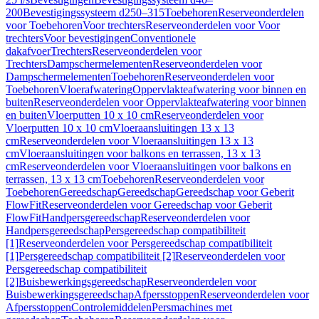
200
Bevestigingssysteem d250–315
Toebehoren
Reserveonderdelen
voor Toebehoren
Voor trechters
Reserveonderdelen voor Voor
trechters
Voor bevestigingen
Conventionele
dakafvoer
Trechters
Reserveonderdelen voor
Trechters
Dampschermelementen
Reserveonderdelen voor
Dampschermelementen
Toebehoren
Reserveonderdelen voor
Toebehoren
Vloerafwatering
Oppervlakteafwatering voor binnen en
buiten
Reserveonderdelen voor Oppervlakteafwatering voor binnen
en buiten
Vloerputten 10 x 10 cm
Reserveonderdelen voor
Vloerputten 10 x 10 cm
Vloeraansluitingen 13 x 13
cm
Reserveonderdelen voor Vloeraansluitingen 13 x 13
cm
Vloeraansluitingen voor balkons en terrassen, 13 x 13
cm
Reserveonderdelen voor Vloeraansluitingen voor balkons en
terrassen, 13 x 13 cm
Toebehoren
Reserveonderdelen voor
Toebehoren
Gereedschap
Gereedschap
Gereedschap voor Geberit
FlowFit
Reserveonderdelen voor Gereedschap voor Geberit
FlowFit
Handpersgereedschap
Reserveonderdelen voor
Handpersgereedschap
Persgereedschap compatibiliteit
[1]
Reserveonderdelen voor Persgereedschap compatibiliteit
[1]
Persgereedschap compatibiliteit [2]
Reserveonderdelen voor
Persgereedschap compatibiliteit
[2]
Buisbewerkingsgereedschap
Reserveonderdelen voor
Buisbewerkingsgereedschap
Afpersstoppen
Reserveonderdelen voor
Afpersstoppen
Controlemiddelen
Persmachines met