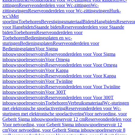
zittingen
Reserveonderdelen voor Wc-zittingen
Wc-
zittingsringen
Reserveonderdelen voor Wc-zittingsringen
Hurk-
wc’s
Met
spoeling
Toebehoren
Bevestigingsmateriaal
Bidets
Hangbidets
Reserveo
voor Hangbidets
Staande bidets
Reserveonderdelen voor Staande
bidets
Toebehoren
Reserveonderdelen voor
Toebehoren
Bedieningsplaten en wc-
sturingen
Bedieningsplaten
Reserveonderdelen voor
Bedieningsplaten
Voor Sigma
inbouwspoelreservoirs
Reserveonderdelen voor Voor Sigma
inbouwspoelreservoirs
Voor Omega
inbouwspoelreservoirs
Reserveonderdelen voor Voor Omega
inbouwspoelreservoirs
Voor Kappa
inbouwspoelreservoirs
Reserveonderdelen voor Voor Kappa
inbouwspoelreservoirs
Voor Twinline
inbouwspoelreservoirs
Reserveonderdelen voor Voor Twinline
inbouwspoelreservoirs
Voor 300T
inbouwspoelreservoirs
Reserveonderdelen voor Voor 300T
inbouwspoelreservoirs
Toebehoren
Verbruiksmateriaal
Wc-sturingen
met elektronische spoelactivering
Reserveonderdelen voor Wc-
sturingen met elektronische spoelactivering
Voor netvoeding, voor
Geberit Sigma inbouwspoelreservoir 12 cm
Reserveonderdelen voor
Voor netvoeding, voor Geberit Sigma inbouwspoelreservoir 12
cm
Voor netvoeding, voor Geberit Sigma inbouwspoelreservoir 8