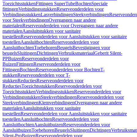
Toezichtsstukken
Fittingen SuperTube
Bochten
Speciale
fittingen
Verbindingsstukken
Reserveonderdelen voor
Verbindingsstukken
Lasverbindingen
Steekverbindingen
Reserveonder
voor Steekverbindingen
Overgangen naar andere
materialen
Reserveonderdelen voor Overgangen naar andere
materialen
Aansluitstukken voor sanitaire
toestellen
Reserveonderdelen voor Aansluitstukken voor sanitaire
toestellen
Aansluitbochten
Reserveonderdelen voor
Aansluitbochten
Toebehoren
Beugels
Bevestigingen voor
beugels
Sluitingen
Dichtingen
Verbruiksmateriaal
Geberit Silent-
PP
Buizen
Reserveonderdelen voor
Buizen
Fittingen
Reserveonderdelen voor
Fittingen
Bochten
Reserveonderdelen voor Bochten
T-
stukken
Reserveonderdelen voor T-
stukken
Reducties
Reserveonderdelen voor
Reducties
Toezichtsstukken
Reserveonderdelen voor
Toezichtsstukken
Verbindingsstukken
Reserveonderdelen voor
Verbindingsstukken
Steekverbindingen
Reserveonderdelen voor
Steekverbindingen
Klemverbindingen
Overgangen naar andere
materialen
Aansluitstukken voor sanitaire
toestellen
Reserveonderdelen voor Aansluitstukken voor sanitaire
toestellen
Aansluitbochten
Reserveonderdelen voor
Aansluitbochten
Aansluitbuizen
Reserveonderdelen voor
Aansluitbuizen
Toebehoren
Beugels
Sluitingen
Dichtingen
Verbruiksmat
Silent-Pro
Buizen
Reserveonderdelen voor