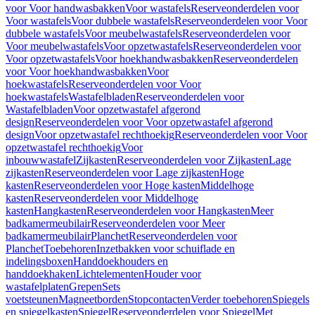
voor Voor handwasbakken
Voor wastafels
Reserveonderdelen voor
Voor wastafels
Voor dubbele wastafels
Reserveonderdelen voor Voor
dubbele wastafels
Voor meubelwastafels
Reserveonderdelen voor
Voor meubelwastafels
Voor opzetwastafels
Reserveonderdelen voor
Voor opzetwastafels
Voor hoekhandwasbakken
Reserveonderdelen
voor Voor hoekhandwasbakken
Voor
hoekwastafels
Reserveonderdelen voor Voor
hoekwastafels
Wastafelbladen
Reserveonderdelen voor
Wastafelbladen
Voor opzetwastafel afgerond
design
Reserveonderdelen voor Voor opzetwastafel afgerond
design
Voor opzetwastafel rechthoekig
Reserveonderdelen voor Voor
opzetwastafel rechthoekig
Voor
inbouwwastafel
Zijkasten
Reserveonderdelen voor Zijkasten
Lage
zijkasten
Reserveonderdelen voor Lage zijkasten
Hoge
kasten
Reserveonderdelen voor Hoge kasten
Middelhoge
kasten
Reserveonderdelen voor Middelhoge
kasten
Hangkasten
Reserveonderdelen voor Hangkasten
Meer
badkamermeubilair
Reserveonderdelen voor Meer
badkamermeubilair
Planchet
Reserveonderdelen voor
Planchet
Toebehoren
Inzetbakken voor schuiflade en
indelingsboxen
Handdoekhouders en
handdoekhaken
Lichtelementen
Houder voor
wastafelplaten
Grepen
Sets
voetsteunen
Magneetborden
Stopcontacten
Verder toebehoren
Spiegels
en spiegelkasten
Spiegel
Reserveonderdelen voor Spiegel
Met