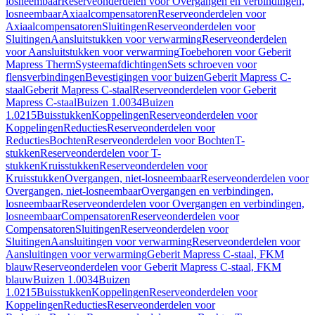
losneembaar
Reserveonderdelen voor Overgangen en verbindingen,
losneembaar
Axiaalcompensatoren
Reserveonderdelen voor
Axiaalcompensatoren
Sluitingen
Reserveonderdelen voor
Sluitingen
Aansluitstukken voor verwarming
Reserveonderdelen
voor Aansluitstukken voor verwarming
Toebehoren voor Geberit
Mapress Therm
Systeemafdichtingen
Sets schroeven voor
flensverbindingen
Bevestigingen voor buizen
Geberit Mapress C-
staal
Geberit Mapress C-staal
Reserveonderdelen voor Geberit
Mapress C-staal
Buizen 1.0034
Buizen
1.0215
Buisstukken
Koppelingen
Reserveonderdelen voor
Koppelingen
Reducties
Reserveonderdelen voor
Reducties
Bochten
Reserveonderdelen voor Bochten
T-
stukken
Reserveonderdelen voor T-
stukken
Kruisstukken
Reserveonderdelen voor
Kruisstukken
Overgangen, niet-losneembaar
Reserveonderdelen voor
Overgangen, niet-losneembaar
Overgangen en verbindingen,
losneembaar
Reserveonderdelen voor Overgangen en verbindingen,
losneembaar
Compensatoren
Reserveonderdelen voor
Compensatoren
Sluitingen
Reserveonderdelen voor
Sluitingen
Aansluitingen voor verwarming
Reserveonderdelen voor
Aansluitingen voor verwarming
Geberit Mapress C-staal, FKM
blauw
Reserveonderdelen voor Geberit Mapress C-staal, FKM
blauw
Buizen 1.0034
Buizen
1.0215
Buisstukken
Koppelingen
Reserveonderdelen voor
Koppelingen
Reducties
Reserveonderdelen voor