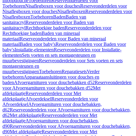
inloopdouche
Toebehoren
Reserveonderdelen voor
Toebehoren
Nisaflegboxen voor douches
Reserveonderdelen voor
Nisaflegboxen voor douches
Nisaflegboxen
Reserveonderdelen voor
Nisaflegboxen
Toebehoren
Baden
Baden van
sanitairacryl
Reserveonderdelen voor Baden van
sanitairacryl
Rechthoekige baden
Reserveonderdelen voor
Rechthoekige baden
Baden van mineraal
materiaal
Reserveonderdelen voor Baden van mineraal
materiaal
Baden voor baby's
Reserveonderdelen voor Baden voor
baby's
Installatie-elementen
Reserveonderdelen voor Installatie-
elementen
Sets voeten en sets montagesteunen en
muurbevestigingen
Reserveonderdelen voor Sets voeten en sets
montagesteunen en
muurbevestigingen
Toebehoren
Reparatiesets
Verder
toebehoren
Apparaataansluitingen voor douches en
baden
Afvoergarnituren voor douchebakken d52
Reserveonderdelen
voor Afvoergarnituren voor douchebakken d52
Met
afdekplaatje
Reserveonderdelen voor Met
afdekplaatje
Afvoerdeksel
Reserveonderdelen voor
Afvoerdeksel
Afvoergarnituren voor douchebakken,
d62
Reserveonderdelen voor Afvoergarnituren voor douchebakken,
d62
Met afdekplaatje
Reserveonderdelen voor Met
afdekplaatje
Afvoergarnituren voor douchebakken,
d90
Reserveonderdelen voor Afvoergarnituren voor douchebakken,
d90
Met afdekplaatje
Reserveonderdelen voor Met