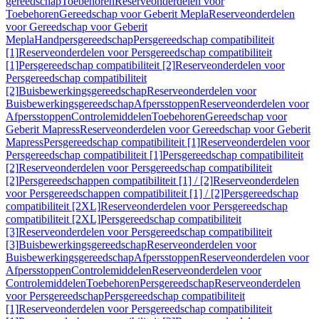
gereedschap
Toebehoren
Reserveonderdelen voor
Toebehoren
Gereedschap voor Geberit Mepla
Reserveonderdelen
voor Gereedschap voor Geberit
Mepla
Handpersgereedschap
Persgereedschap compatibiliteit
[1]
Reserveonderdelen voor Persgereedschap compatibiliteit
[1]
Persgereedschap compatibiliteit [2]
Reserveonderdelen voor
Persgereedschap compatibiliteit
[2]
Buisbewerkingsgereedschap
Reserveonderdelen voor
Buisbewerkingsgereedschap
Afpersstoppen
Reserveonderdelen voor
Afpersstoppen
Controlemiddelen
Toebehoren
Gereedschap voor
Geberit Mapress
Reserveonderdelen voor Gereedschap voor Geberit
Mapress
Persgereedschap compatibiliteit [1]
Reserveonderdelen voor
Persgereedschap compatibiliteit [1]
Persgereedschap compatibiliteit
[2]
Reserveonderdelen voor Persgereedschap compatibiliteit
[2]
Persgereedschappen compatibiliteit [1] / [2]
Reserveonderdelen
voor Persgereedschappen compatibiliteit [1] / [2]
Persgereedschap
compatibiliteit [2XL]
Reserveonderdelen voor Persgereedschap
compatibiliteit [2XL]
Persgereedschap compatibiliteit
[3]
Reserveonderdelen voor Persgereedschap compatibiliteit
[3]
Buisbewerkingsgereedschap
Reserveonderdelen voor
Buisbewerkingsgereedschap
Afpersstoppen
Reserveonderdelen voor
Afpersstoppen
Controlemiddelen
Reserveonderdelen voor
Controlemiddelen
Toebehoren
Persgereedschap
Reserveonderdelen
voor Persgereedschap
Persgereedschap compatibiliteit
[1]
Reserveonderdelen voor Persgereedschap compatibiliteit