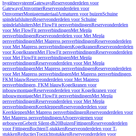
hygiënesysteem
Gateways
Reserveonderdelen voor
Gateways
Omvormer
Reserveonderdelen voor
Omvormer
Montagemateriaal
Armaturen voor buizen
Schuine
spindelafsluiters
Reserveonderdelen voor Schuine
spindelafsluiters
Met FlowFit persverbindingen
Reserveonderdelen
voor Met FlowFit persverbindingen
Met Mepla
persverbindingen
Reserveonderdelen voor Met Mepla
persverbindingen
Met Mapress persverbindingen
Reserveonderdelen
voor Met Mapress persverbindingen
Kogelkranen
Reserveonderdelen
voor Kogelkranen
Met FlowFit persverbindingen
Reserveonderdelen
voor Met FlowFit persverbindingen
Met Mepla
persverbindingen
Reserveonderdelen voor Met Mepla
persverbindingen
Met Mapress persverbindingen
Reserveonderdelen
voor Met Mapress persverbindingen
Met Mapress persverbindingen,
FKM blauw
Reserveonderdelen voor Met Mapress
persverbindingen, FKM blauw
Kogelkranen voor
inbouwmontage
Reserveonderdelen voor Kogelkranen voor
inbouwmontage
Met FlowFit persverbindingen
Met Mepla
persverbindingen
Reserveonderdelen voor Met Mepla
persverbindingen
Keerkleppen
Reserveonderdelen voor
Keerkleppen
Met Mapress persverbindingen
Reserveonderdelen voor
Met Mapress persverbindingen
Afvoersystemen voor
gebouwen
Geberit Silent-db20
Buizen
Fittingen
Reserveonderdelen
voor Fittingen
Bochten
T-stukken
Reserveonderdelen voor T-
stukken
Reducties
Toezichtsstukken
Reserveonderdelen voor