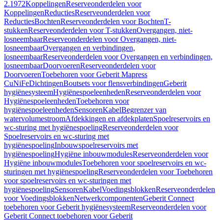
2.1972
Koppelingen
Reserveonderdelen voor
Koppelingen
Reducties
Reserveonderdelen voor
Reducties
Bochten
Reserveonderdelen voor Bochten
T-
stukken
Reserveonderdelen voor T-stukken
Overgangen, niet-
losneembaar
Reserveonderdelen voor Overgangen, niet-
losneembaar
Overgangen en verbindingen,
losneembaar
Reserveonderdelen voor Overgangen en verbindingen,
losneembaar
Doorvoeren
Reserveonderdelen voor
Doorvoeren
Toebehoren voor Geberit Mapress
CuNiFe
Dichtingen
Boutsets voor flensverbindingen
Geberit
hygiënesysteem
Hygiënespoeleenheden
Reserveonderdelen voor
Hygiënespoeleenheden
Toebehoren voor
hygiënespoeleenheden
Sensoren
Kabel
Begrenzer van
watervolumestroom
Afdekkingen en afdekplaten
Spoelreservoirs en
wc-sturing met hygiënespoeling
Reserveonderdelen voor
Spoelreservoirs en wc-sturing met
hygiënespoeling
Inbouwspoelreservoirs met
hygiënespoeling
Hygiëne inbouwmodules
Reserveonderdelen voor
Hygiëne inbouwmodules
Toebehoren voor spoelreservoirs en wc-
sturingen met hygiënespoeling
Reserveonderdelen voor Toebehoren
voor spoelreservoirs en wc-sturingen met
hygiënespoeling
Sensoren
Kabel
Voedingsblokken
Reserveonderdelen
voor Voedingsblokken
Netwerkcomponenten
Geberit Connect
toebehoren voor Geberit hygiënesysteem
Reserveonderdelen voor
Geberit Connect toebehoren voor Geberit