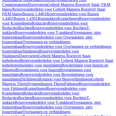
Compensatoren
Doorvoeren
Geberit Mapress Roestvrij Staal, FKM
blauw
Reserveonderdelen voor Geberit Mapress Roestvrij Staal,
FKM blauw
Buizen 1.4401
Reserveonderdelen voor Buizen
1.4401
Buizen 1.4301
Buisstukken
Koppelingen
Reserveonderdelen
voor Koppelingen
Reducties
Reserveonderdelen voor
Reducties
Bochten
Reserveonderdelen voor Bochten
T-
stukken
Reserveonderdelen voor T-stukken
Overgangen, niet-
losneembaar
Reserveonderdelen voor Overgangen, niet-
losneembaar
Overgangen en verbindingen,
losneembaar
Reserveonderdelen voor Overgangen en verbindingen,
losneembaar
Sluitingen
Reserveonderdelen voor
Sluitingen
Doorvoeren
Geberit Mapress Roestvrij Staal,
toebehoren
Reserveonderdelen voor Geberit Mapress Roestvrij Staal,
toebehoren
Isolaties voor muurplaten
Bescherming voor buizen en
fittingen
Bevestigingen voor buizen
Bevestigingen voor
muurplaten
Reserveonderdelen voor Bevestigingen voor
muurplaten
Dichtingen
Boutsets voor flensverbindingen
Geberit
Mapress Therm
Systeembuizen Therm
Fittingen
Reserveonderdelen
voor Fittingen
Koppelingen
Reserveonderdelen voor
Koppelingen
Reducties
Reserveonderdelen voor
Reducties
Bochten
Reserveonderdelen voor Bochten
T-
stukken
Reserveonderdelen voor T-stukken
Overgangen, niet-
losneembaar
Reserveonderdelen voor Overgangen, niet-
losneembaar
Overgangen en verbindingen,