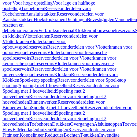
voor Voor hoge opstelling
Voor lage en halfhoge
opstelling
Toebehoren
Reserveonderdelen voor
Toebehoren
Aansluitstukken
Reserveonderdelen voor
Aansluitstukken
Hoekstopkranen
Dichtingen
Bevestigingen
Manchetten
rozetten en
debietmoderatoren
Verbruiksmateriaal
Klokken
Inbouwspoelreservoirs
en klokken
Vlotterkranen
Reserveonderdelen voor
Vlotterkranen
Vlotterkranen voor
opbouwspoelreservoirs
Reserveonderdelen voor Vlotterkranen voor
opbouwspoelreservoirs
Vlotterkranen voor keramische
spoelreservoirs
Reserveonderdelen voor Vlotterkranen voor
keramische spoelreservoirs
Vlotterkranen voor universeele
spoelreservoirs
Reserveonderdelen voor Vlotterkranen voor
universeele spoelreservoirs
Klokken
Reserveonderdelen voor
Klokken
Spoel-stop spoeling
Reserveonderdelen voor Spoel-stop
spoeling
Spoeling met 1 hoeveelheid
Reserveonderdelen voor
Spoeling met 1 hoeveelheid
Spoeling met 2
hoeveelheden
Reserveonderdelen voor Spoeling met 2
hoeveelheden
Binnenwerken
Reserveonderdelen voor
Binnenwerken
Spoeling met 1 hoeveelheid
Reserveonderdelen voor
Spoeling met 1 hoeveelheid
Spoeling met 2
hoeveelheden
Reserveonderdelen voor Spoeling met 2
hoeveelheden
Toebehoren
Drukkers
Overgangen
Afsluitstoppen
Toevoe
FlowFit
Meerlagenbuizen
Fittingen
Reserveonderdelen voor
Fittingen
Koppelingen
Reducties
Bochten
T-stukken
Inwendige