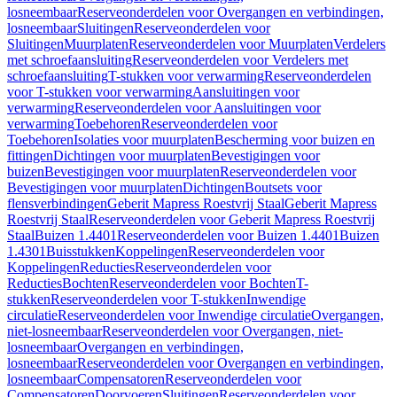
losneembaar
Reserveonderdelen voor Overgangen en verbindingen,
losneembaar
Sluitingen
Reserveonderdelen voor
Sluitingen
Muurplaten
Reserveonderdelen voor Muurplaten
Verdelers
met schroefaansluiting
Reserveonderdelen voor Verdelers met
schroefaansluiting
T-stukken voor verwarming
Reserveonderdelen
voor T-stukken voor verwarming
Aansluitingen voor
verwarming
Reserveonderdelen voor Aansluitingen voor
verwarming
Toebehoren
Reserveonderdelen voor
Toebehoren
Isolaties voor muurplaten
Bescherming voor buizen en
fittingen
Dichtingen voor muurplaten
Bevestigingen voor
buizen
Bevestigingen voor muurplaten
Reserveonderdelen voor
Bevestigingen voor muurplaten
Dichtingen
Boutsets voor
flensverbindingen
Geberit Mapress Roestvrij Staal
Geberit Mapress
Roestvrij Staal
Reserveonderdelen voor Geberit Mapress Roestvrij
Staal
Buizen 1.4401
Reserveonderdelen voor Buizen 1.4401
Buizen
1.4301
Buisstukken
Koppelingen
Reserveonderdelen voor
Koppelingen
Reducties
Reserveonderdelen voor
Reducties
Bochten
Reserveonderdelen voor Bochten
T-
stukken
Reserveonderdelen voor T-stukken
Inwendige
circulatie
Reserveonderdelen voor Inwendige circulatie
Overgangen,
niet-losneembaar
Reserveonderdelen voor Overgangen, niet-
losneembaar
Overgangen en verbindingen,
losneembaar
Reserveonderdelen voor Overgangen en verbindingen,
losneembaar
Compensatoren
Reserveonderdelen voor
Compensatoren
Doorvoeren
Sluitingen
Reserveonderdelen voor