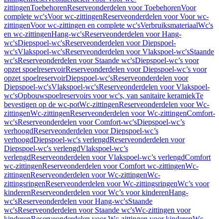
zittingen
Toebehoren
Reserveonderdelen voor Toebehoren
Voor
complete wc's
Voor wc-zittingen
Reserveonderdelen voor Voor wc-
zittingen
Voor wc-zittingen en complete wc's
Verbruiksmateriaal
Wc's
en wc-zittingen
Hang-wc's
Reserveonderdelen voor Hang-
wc's
Diepspoel-wc's
Reserveonderdelen voor Diepspoel-
wc's
Vlakspoel-wc's
Reserveonderdelen voor Vlakspoel-wc's
Staande
wc's
Reserveonderdelen voor Staande wc's
Diepspoel-wc’s voor
opzet spoelreservoir
Reserveonderdelen voor Diepspoel-wc’s voor
opzet spoelreservoir
Diepspoel-wc's
Reserveonderdelen voor
Diepspoel-wc's
Vlakspoel-wc's
Reserveonderdelen voor Vlakspoel-
wc's
Opbouwspoelreservoirs voor wc's, van sanitaire keramiek
Te
bevestigen op de wc-pot
Wc-zittingen
Reserveonderdelen voor Wc-
zittingen
Wc-zittingen
Reserveonderdelen voor Wc-zittingen
Comfort-
wc's
Reserveonderdelen voor Comfort-wc's
Diepspoel-wc’s
verhoogd
Reserveonderdelen voor Diepspoel-wc’s
verhoogd
Diepspoel-wc's verlengd
Reserveonderdelen voor
Diepspoel-wc's verlengd
Vlakspoel-wc’s
verlengd
Reserveonderdelen voor Vlakspoel-wc’s verlengd
Comfort
wc-zittingen
Reserveonderdelen voor Comfort wc-zittingen
Wc-
zittingen
Reserveonderdelen voor Wc-zittingen
Wc-
zittingsringen
Reserveonderdelen voor Wc-zittingsringen
Wc’s voor
kinderen
Reserveonderdelen voor Wc’s voor kinderen
Hang-
wc's
Reserveonderdelen voor Hang-wc's
Staande
wc's
Reserveonderdelen voor Staande wc's
Wc-zittingen voor
kinderen
Reserveonderdelen voor Wc-zittingen voor kinderen
Wc-