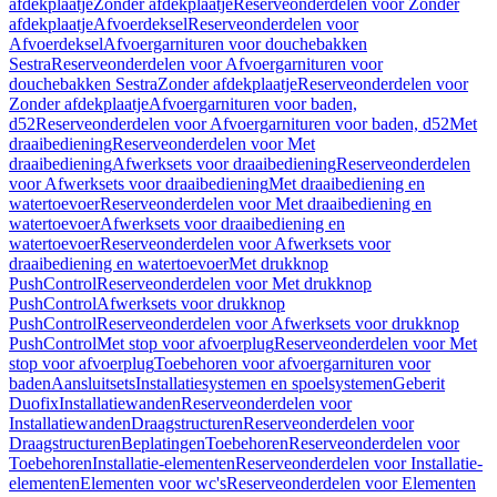
afdekplaatje
Zonder afdekplaatje
Reserveonderdelen voor Zonder
afdekplaatje
Afvoerdeksel
Reserveonderdelen voor
Afvoerdeksel
Afvoergarnituren voor douchebakken
Sestra
Reserveonderdelen voor Afvoergarnituren voor
douchebakken Sestra
Zonder afdekplaatje
Reserveonderdelen voor
Zonder afdekplaatje
Afvoergarnituren voor baden,
d52
Reserveonderdelen voor Afvoergarnituren voor baden, d52
Met
draaibediening
Reserveonderdelen voor Met
draaibediening
Afwerksets voor draaibediening
Reserveonderdelen
voor Afwerksets voor draaibediening
Met draaibediening en
watertoevoer
Reserveonderdelen voor Met draaibediening en
watertoevoer
Afwerksets voor draaibediening en
watertoevoer
Reserveonderdelen voor Afwerksets voor
draaibediening en watertoevoer
Met drukknop
PushControl
Reserveonderdelen voor Met drukknop
PushControl
Afwerksets voor drukknop
PushControl
Reserveonderdelen voor Afwerksets voor drukknop
PushControl
Met stop voor afvoerplug
Reserveonderdelen voor Met
stop voor afvoerplug
Toebehoren voor afvoergarnituren voor
baden
Aansluitsets
Installatiesystemen en spoelsystemen
Geberit
Duofix
Installatiewanden
Reserveonderdelen voor
Installatiewanden
Draagstructuren
Reserveonderdelen voor
Draagstructuren
Beplatingen
Toebehoren
Reserveonderdelen voor
Toebehoren
Installatie-elementen
Reserveonderdelen voor Installatie-
elementen
Elementen voor wc's
Reserveonderdelen voor Elementen