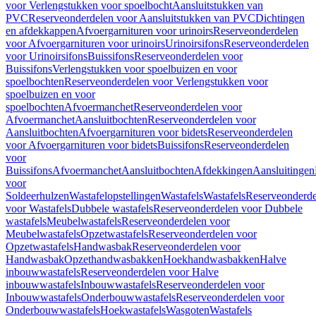
voor Verlengstukken voor spoelbocht
Aansluitstukken van
PVC
Reserveonderdelen voor Aansluitstukken van PVC
Dichtingen
en afdekkappen
Afvoergarnituren voor urinoirs
Reserveonderdelen
voor Afvoergarnituren voor urinoirs
Urinoirsifons
Reserveonderdelen
voor Urinoirsifons
Buissifons
Reserveonderdelen voor
Buissifons
Verlengstukken voor spoelbuizen en voor
spoelbochten
Reserveonderdelen voor Verlengstukken voor
spoelbuizen en voor
spoelbochten
Afvoermanchet
Reserveonderdelen voor
Afvoermanchet
Aansluitbochten
Reserveonderdelen voor
Aansluitbochten
Afvoergarnituren voor bidets
Reserveonderdelen
voor Afvoergarnituren voor bidets
Buissifons
Reserveonderdelen
voor
Buissifons
Afvoermanchet
Aansluitbochten
Afdekkingen
Aansluitingen
voor
Soldeerhulzen
Wastafelopstellingen
Wastafels
Wastafels
Reserveonderde
voor Wastafels
Dubbele wastafels
Reserveonderdelen voor Dubbele
wastafels
Meubelwastafels
Reserveonderdelen voor
Meubelwastafels
Opzetwastafels
Reserveonderdelen voor
Opzetwastafels
Handwasbak
Reserveonderdelen voor
Handwasbak
Opzethandwasbakken
Hoekhandwasbakken
Halve
inbouwwastafels
Reserveonderdelen voor Halve
inbouwwastafels
Inbouwwastafels
Reserveonderdelen voor
Inbouwwastafels
Onderbouwwastafels
Reserveonderdelen voor
Onderbouwwastafels
Hoekwastafels
Wasgoten
Wastafels