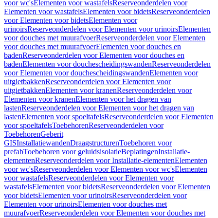
voor wc's
Elementen voor wastafels
Reserveonderdelen voor
Elementen voor wastafels
Elementen voor bidets
Reserveonderdelen
voor Elementen voor bidets
Elementen voor
urinoirs
Reserveonderdelen voor Elementen voor urinoirs
Elementen
voor douches met muurafvoer
Reserveonderdelen voor Elementen
voor douches met muurafvoer
Elementen voor douches en
baden
Reserveonderdelen voor Elementen voor douches en
baden
Elementen voor douchescheidingswanden
Reserveonderdelen
voor Elementen voor douchescheidingswanden
Elementen voor
uitgietbakken
Reserveonderdelen voor Elementen voor
uitgietbakken
Elementen voor kranen
Reserveonderdelen voor
Elementen voor kranen
Elementen voor het dragen van
lasten
Reserveonderdelen voor Elementen voor het dragen van
lasten
Elementen voor spoeltafels
Reserveonderdelen voor Elementen
voor spoeltafels
Toebehoren
Reserveonderdelen voor
Toebehoren
Geberit
GIS
Installatiewanden
Draagstructuren
Toebehoren voor
prefab
Toebehoren voor geluidsisolatie
Beplatingen
Installatie-
elementen
Reserveonderdelen voor Installatie-elementen
Elementen
voor wc's
Reserveonderdelen voor Elementen voor wc's
Elementen
voor wastafels
Reserveonderdelen voor Elementen voor
wastafels
Elementen voor bidets
Reserveonderdelen voor Elementen
voor bidets
Elementen voor urinoirs
Reserveonderdelen voor
Elementen voor urinoirs
Elementen voor douches met
muurafvoer
Reserveonderdelen voor Elementen voor douches met