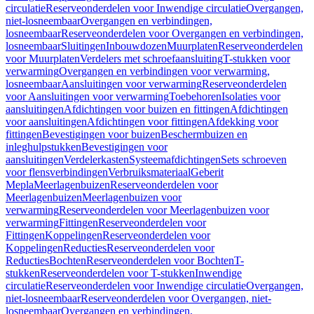
circulatie
Reserveonderdelen voor Inwendige circulatie
Overgangen,
niet-losneembaar
Overgangen en verbindingen,
losneembaar
Reserveonderdelen voor Overgangen en verbindingen,
losneembaar
Sluitingen
Inbouwdozen
Muurplaten
Reserveonderdelen
voor Muurplaten
Verdelers met schroefaansluiting
T-stukken voor
verwarming
Overgangen en verbindingen voor verwarming,
losneembaar
Aansluitingen voor verwarming
Reserveonderdelen
voor Aansluitingen voor verwarming
Toebehoren
Isolaties voor
aansluitingen
Afdichtingen voor buizen en fittingen
Afdichtingen
voor aansluitingen
Afdichtingen voor fittingen
Afdekking voor
fittingen
Bevestigingen voor buizen
Beschermbuizen en
inleghulpstukken
Bevestigingen voor
aansluitingen
Verdelerkasten
Systeemafdichtingen
Sets schroeven
voor flensverbindingen
Verbruiksmateriaal
Geberit
Mepla
Meerlagenbuizen
Reserveonderdelen voor
Meerlagenbuizen
Meerlagenbuizen voor
verwarming
Reserveonderdelen voor Meerlagenbuizen voor
verwarming
Fittingen
Reserveonderdelen voor
Fittingen
Koppelingen
Reserveonderdelen voor
Koppelingen
Reducties
Reserveonderdelen voor
Reducties
Bochten
Reserveonderdelen voor Bochten
T-
stukken
Reserveonderdelen voor T-stukken
Inwendige
circulatie
Reserveonderdelen voor Inwendige circulatie
Overgangen,
niet-losneembaar
Reserveonderdelen voor Overgangen, niet-
losneembaar
Overgangen en verbindingen,