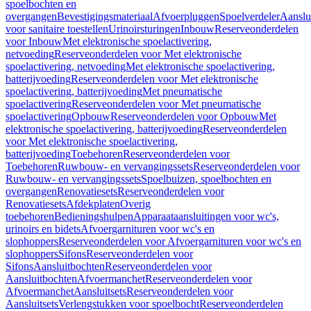
spoelbochten en
overgangen
Bevestigingsmateriaal
Afvoerpluggen
Spoelverdeler
Aanslu
voor sanitaire toestellen
Urinoirsturingen
Inbouw
Reserveonderdelen
voor Inbouw
Met elektronische spoelactivering,
netvoeding
Reserveonderdelen voor Met elektronische
spoelactivering, netvoeding
Met elektronische spoelactivering,
batterijvoeding
Reserveonderdelen voor Met elektronische
spoelactivering, batterijvoeding
Met pneumatische
spoelactivering
Reserveonderdelen voor Met pneumatische
spoelactivering
Opbouw
Reserveonderdelen voor Opbouw
Met
elektronische spoelactivering, batterijvoeding
Reserveonderdelen
voor Met elektronische spoelactivering,
batterijvoeding
Toebehoren
Reserveonderdelen voor
Toebehoren
Ruwbouw- en vervangingssets
Reserveonderdelen voor
Ruwbouw- en vervangingssets
Spoelbuizen, spoelbochten en
overgangen
Renovatiesets
Reserveonderdelen voor
Renovatiesets
Afdekplaten
Overig
toebehoren
Bedieningshulpen
Apparaataansluitingen voor wc's,
urinoirs en bidets
Afvoergarnituren voor wc's en
slophoppers
Reserveonderdelen voor Afvoergarnituren voor wc's en
slophoppers
Sifons
Reserveonderdelen voor
Sifons
Aansluitbochten
Reserveonderdelen voor
Aansluitbochten
Afvoermanchet
Reserveonderdelen voor
Afvoermanchet
Aansluitsets
Reserveonderdelen voor
Aansluitsets
Verlengstukken voor spoelbocht
Reserveonderdelen