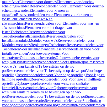
muurafvoer
Elementen voor douches
Elementen voor douche-
scheidingswanden
Reserveonderdelen voor Elementen voor douche-
scheidingswanden
Elementen voor kranen en
toestellen
Reserveonderdelen voor Elementen voor kranen en
toestellen
Elementen voor was- en
afwasmachines
Reserveonderdelen voor Elementen voor was- en
afwasmachines
Elementen voor het dragen van
lasten
Toebehoren
Reserveonderdelen voor
Toebehoren
Installatiemodules
Reserveonderdelen voor
Installatiemodules
Modules voor wc's
Reserveonderdelen voor
Modules voor wc's
Beplatingen
Toebehoren
Reserveonderdelen voor
Toebehoren
Voor installatiewanden
Reserveonderdelen voor Voor
installatiewanden
Voor toevoersystemen
Voor
waterafvoer
Opbouwspoelreservoirs
Opbouwspoelreservoirs voor
wc's, van kunststof
Reserveonderdelen voor Opbouwspoelreservoirs
voor wc's, van kunststof
Te bevestigen op de wc-
pot
Reserveonderdelen voor Te bevestigen op de wc-pot
Voor hoge
opstelling
Reserveonderdelen voor Voor hoge opstelling
Voor lage en
halfhoge opstelling
Reserveonderdelen voor Voor lage en halfhoge
opstelling
Opbouwspoelreservoirs voor wc's, van sanitaire
keramiek
Reserveonderdelen voor Opbouwspoelreservoirs voor
wc's, van sanitaire keramiek
Te bevestigen op de wc-
pot
Reserveonderdelen voor Te bevestigen op de wc-pot
Spoelbuizen
voor opbouwspoelreservoirs
Reserveonderdelen voor Spoelbuizen
voor opbouwspoelreservoirs
Voor hoge opstelling
Reserveonderdelen