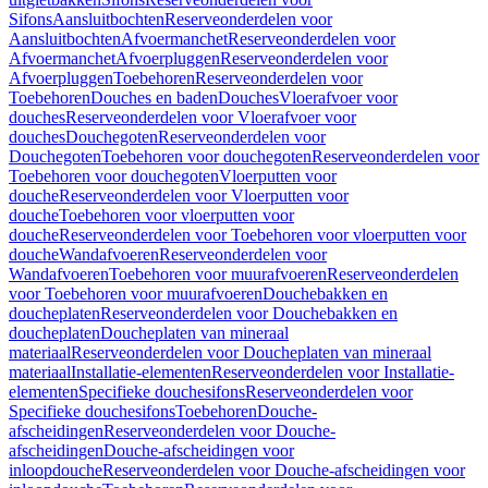
Sifons
Aansluitbochten
Reserveonderdelen voor
Aansluitbochten
Afvoermanchet
Reserveonderdelen voor
Afvoermanchet
Afvoerpluggen
Reserveonderdelen voor
Afvoerpluggen
Toebehoren
Reserveonderdelen voor
Toebehoren
Douches en baden
Douches
Vloerafvoer voor
douches
Reserveonderdelen voor Vloerafvoer voor
douches
Douchegoten
Reserveonderdelen voor
Douchegoten
Toebehoren voor douchegoten
Reserveonderdelen voor
Toebehoren voor douchegoten
Vloerputten voor
douche
Reserveonderdelen voor Vloerputten voor
douche
Toebehoren voor vloerputten voor
douche
Reserveonderdelen voor Toebehoren voor vloerputten voor
douche
Wandafvoeren
Reserveonderdelen voor
Wandafvoeren
Toebehoren voor muurafvoeren
Reserveonderdelen
voor Toebehoren voor muurafvoeren
Douchebakken en
doucheplaten
Reserveonderdelen voor Douchebakken en
doucheplaten
Doucheplaten van mineraal
materiaal
Reserveonderdelen voor Doucheplaten van mineraal
materiaal
Installatie-elementen
Reserveonderdelen voor Installatie-
elementen
Specifieke douchesifons
Reserveonderdelen voor
Specifieke douchesifons
Toebehoren
Douche-
afscheidingen
Reserveonderdelen voor Douche-
afscheidingen
Douche-afscheidingen voor
inloopdouche
Reserveonderdelen voor Douche-afscheidingen voor