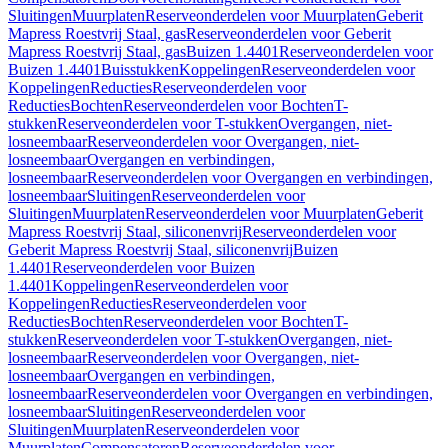
Sluitingen
Muurplaten
Reserveonderdelen voor Muurplaten
Geberit
Mapress Roestvrij Staal, gas
Reserveonderdelen voor Geberit
Mapress Roestvrij Staal, gas
Buizen 1.4401
Reserveonderdelen voor
Buizen 1.4401
Buisstukken
Koppelingen
Reserveonderdelen voor
Koppelingen
Reducties
Reserveonderdelen voor
Reducties
Bochten
Reserveonderdelen voor Bochten
T-
stukken
Reserveonderdelen voor T-stukken
Overgangen, niet-
losneembaar
Reserveonderdelen voor Overgangen, niet-
losneembaar
Overgangen en verbindingen,
losneembaar
Reserveonderdelen voor Overgangen en verbindingen,
losneembaar
Sluitingen
Reserveonderdelen voor
Sluitingen
Muurplaten
Reserveonderdelen voor Muurplaten
Geberit
Mapress Roestvrij Staal, siliconenvrij
Reserveonderdelen voor
Geberit Mapress Roestvrij Staal, siliconenvrij
Buizen
1.4401
Reserveonderdelen voor Buizen
1.4401
Koppelingen
Reserveonderdelen voor
Koppelingen
Reducties
Reserveonderdelen voor
Reducties
Bochten
Reserveonderdelen voor Bochten
T-
stukken
Reserveonderdelen voor T-stukken
Overgangen, niet-
losneembaar
Reserveonderdelen voor Overgangen, niet-
losneembaar
Overgangen en verbindingen,
losneembaar
Reserveonderdelen voor Overgangen en verbindingen,
losneembaar
Sluitingen
Reserveonderdelen voor
Sluitingen
Muurplaten
Reserveonderdelen voor
Muurplaten
Compensatoren
Reserveonderdelen voor