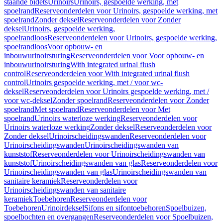
staande bidets
Urinoirs
Urinoirs, gespoelde werking, met
spoelrand
Reserveonderdelen voor Urinoirs, gespoelde werking, met
spoelrand
Zonder deksel
Reserveonderdelen voor Zonder
deksel
Urinoirs, gespoelde werking,
spoelrandloos
Reserveonderdelen voor Urinoirs, gespoelde werking,
spoelrandloos
Voor opbouw- en
inbouwurinoirsturing
Reserveonderdelen voor Voor opbouw- en
inbouwurinoirsturing
With integrated urinal flush
control
Reserveonderdelen voor With integrated urinal flush
control
Urinoirs gespoelde werking, met / voor wc-
deksel
Reserveonderdelen voor Urinoirs gespoelde werking, met /
voor wc-deksel
Zonder spoelrand
Reserveonderdelen voor Zonder
spoelrand
Met spoelrand
Reserveonderdelen voor Met
spoelrand
Urinoirs waterloze werking
Reserveonderdelen voor
Urinoirs waterloze werking
Zonder deksel
Reserveonderdelen voor
Zonder deksel
Urinoirscheidingswanden
Reserveonderdelen voor
Urinoirscheidingswanden
Urinoirscheidingswanden van
kunststof
Reserveonderdelen voor Urinoirscheidingswanden van
kunststof
Urinoirscheidingswanden van glas
Reserveonderdelen voor
Urinoirscheidingswanden van glas
Urinoirscheidingswanden van
sanitaire keramiek
Reserveonderdelen voor
Urinoirscheidingswanden van sanitaire
keramiek
Toebehoren
Reserveonderdelen voor
Toebehoren
Urinoirdeksel
Sifons en sifontoebehoren
Spoelbuizen,
spoelbochten en overgangen
Reserveonderdelen voor Spoelbuizen,