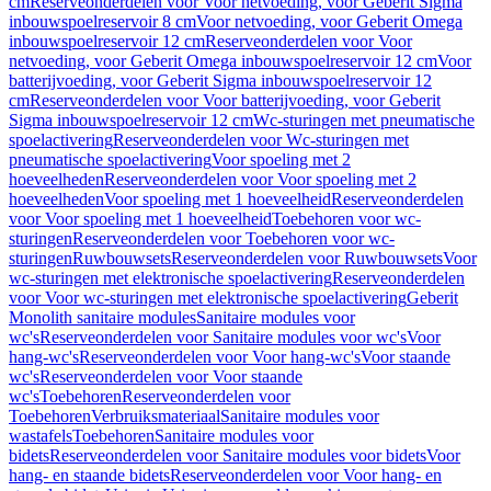
cm
Reserveonderdelen voor Voor netvoeding, voor Geberit Sigma
inbouwspoelreservoir 8 cm
Voor netvoeding, voor Geberit Omega
inbouwspoelreservoir 12 cm
Reserveonderdelen voor Voor
netvoeding, voor Geberit Omega inbouwspoelreservoir 12 cm
Voor
batterijvoeding, voor Geberit Sigma inbouwspoelreservoir 12
cm
Reserveonderdelen voor Voor batterijvoeding, voor Geberit
Sigma inbouwspoelreservoir 12 cm
Wc-sturingen met pneumatische
spoelactivering
Reserveonderdelen voor Wc-sturingen met
pneumatische spoelactivering
Voor spoeling met 2
hoeveelheden
Reserveonderdelen voor Voor spoeling met 2
hoeveelheden
Voor spoeling met 1 hoeveelheid
Reserveonderdelen
voor Voor spoeling met 1 hoeveelheid
Toebehoren voor wc-
sturingen
Reserveonderdelen voor Toebehoren voor wc-
sturingen
Ruwbouwsets
Reserveonderdelen voor Ruwbouwsets
Voor
wc-sturingen met elektronische spoelactivering
Reserveonderdelen
voor Voor wc-sturingen met elektronische spoelactivering
Geberit
Monolith sanitaire modules
Sanitaire modules voor
wc's
Reserveonderdelen voor Sanitaire modules voor wc's
Voor
hang-wc's
Reserveonderdelen voor Voor hang-wc's
Voor staande
wc's
Reserveonderdelen voor Voor staande
wc's
Toebehoren
Reserveonderdelen voor
Toebehoren
Verbruiksmateriaal
Sanitaire modules voor
wastafels
Toebehoren
Sanitaire modules voor
bidets
Reserveonderdelen voor Sanitaire modules voor bidets
Voor
hang- en staande bidets
Reserveonderdelen voor Voor hang- en