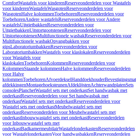
Comfort
Wastafels voor kinderen
Reserveonderdelen voor Wastafels
voor kinderen
Wastafels
Wasgoten
Reserveonderdelen voor
Wasgoten
Halve kolommen
Toebehoren
Reserveonderdelen voor
Toebehoren
Andere wastafels
Reserveonderdelen voor Andere
wastafels
Uitgietbakken
Reserveonderdelen voor
Uitgietbakken
Uitstortgootstenen
Reserveonderdelen voor
Uitstortgootstenen
Multifunctionele wasbak
Reserveonderdelen voor
Multifunctionele wasbak
Opvangbakken voor
gips
Laboratoriumbakken
Reserveonderdelen voor
Laboratoriumbakken
Wastafels voor klaslokalen
Reserveonderdelen
voor Wastafels voor
klaslokalen
Toebehoren
Kolommen
Reserveonderdelen voor
Kolommen
Staande kolommen
Halve kolommen
Reserveonderdelen
voor Halve
kolommen
Toebehoren
Afvoerdeksel
Handdoekhouder
Bevestigingsmat
afdekkingen
Montagehoeksteunen
Afdeklijsten
Achterwandplaten
Sets
consoles
Planchet
Wastafel sets met onderkast
Set handwasbak met
onderkast
Reserveonderdelen voor Set handwasbak met
onderkast
Wastafel sets met onderkast
Reserveonderdelen voor
Wastafel sets met onderkast
Meubelwastafel sets met
onderkast
Reserveonderdelen voor Meubelwastafel sets met
onderkast
Inbouwwastafel sets met onderkast
Reserveonderdelen
voor Inbouwwastafel sets met
onderkast
Badkamermeubilair
Wastafelonderkasten
Reserveonderdelen
voor Wastafelonderkasten
Voor handwasbakken
Reserveonderdelen