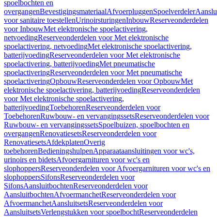
spoelbochten en
overgangen
Bevestigingsmateriaal
Afvoerpluggen
Spoelverdeler
Aanslu
voor sanitaire toestellen
Urinoirsturingen
Inbouw
Reserveonderdelen
voor Inbouw
Met elektronische spoelactivering,
netvoeding
Reserveonderdelen voor Met elektronische
spoelactivering, netvoeding
Met elektronische spoelactivering,
batterijvoeding
Reserveonderdelen voor Met elektronische
spoelactivering, batterijvoeding
Met pneumatische
spoelactivering
Reserveonderdelen voor Met pneumatische
spoelactivering
Opbouw
Reserveonderdelen voor Opbouw
Met
elektronische spoelactivering, batterijvoeding
Reserveonderdelen
voor Met elektronische spoelactivering,
batterijvoeding
Toebehoren
Reserveonderdelen voor
Toebehoren
Ruwbouw- en vervangingssets
Reserveonderdelen voor
Ruwbouw- en vervangingssets
Spoelbuizen, spoelbochten en
overgangen
Renovatiesets
Reserveonderdelen voor
Renovatiesets
Afdekplaten
Overig
toebehoren
Bedieningshulpen
Apparaataansluitingen voor wc's,
urinoirs en bidets
Afvoergarnituren voor wc's en
slophoppers
Reserveonderdelen voor Afvoergarnituren voor wc's en
slophoppers
Sifons
Reserveonderdelen voor
Sifons
Aansluitbochten
Reserveonderdelen voor
Aansluitbochten
Afvoermanchet
Reserveonderdelen voor
Afvoermanchet
Aansluitsets
Reserveonderdelen voor
Aansluitsets
Verlengstukken voor spoelbocht
Reserveonderdelen