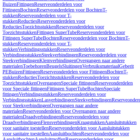
Buizen
Fittingen
Reserveonderdelen voor
Fittingen
Bochten
Reserveonderdelen voor Bochten
T-
stukken
Reserveonderdelen voor T-
stukken
Reducties
Reserveonderdelen voor
Reducties
Toezichtsstukken
Reserveonderdelen voor
Toezichtsstukken
Fittingen SuperTube
Reserveonderdelen voor
Fittingen SuperTube
Bochten
Reserveonderdelen voor Bochten
T-
stukken
Reserveonderdelen voor T-
stukken
Verbindingsstukken
Reserveonderdelen voor
Verbindingsstukken
Steekverbindingen
Reserveonderdelen voor
Steekverbindingen
Klemverbindingen
Overgangen naar andere
materialen
Toebehoren
Beugels
Sluitingen
Verbruiksmateriaal
Geberit
PE
Buizen
Fittingen
Reserveonderdelen voor Fittingen
Bochten
T-
stukken
Reducties
Toezichtsstukken
Reserveonderdelen voor
Toezichtsstukken
Overgangen
Speciale fittingen
Reserveonderdelen
voor Speciale fittingen
Fittingen SuperTube
Bochten
Speciale
fittingen
Verbindingsstukken
Reserveonderdelen voor
Verbindingsstukken
Lasverbindingen
Steekverbindingen
Reserveonder
voor Steekverbindingen
Overgangen naar andere
materialen
Reserveonderdelen voor Overgangen naar andere
materialen
Draadverbindingen
Reserveonderdelen voor
Draadverbindingen
Flensverbindingen
Kraagstukken
Aansluitstukken
voor sanitaire toestellen
Reserveonderdelen voor Aansluitstukken
voor sanitaire toestellen
Aansluitbochten
Reserveonderdelen voor
Aansluitbochten
Aansluitmoffen
Reserveonderdelen voor