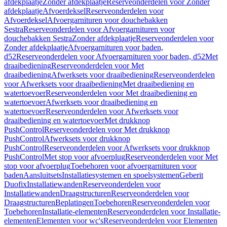
afdekplaatje
Zonder afdekplaatje
Reserveonderdelen voor Zonder
afdekplaatje
Afvoerdeksel
Reserveonderdelen voor
Afvoerdeksel
Afvoergarnituren voor douchebakken
Sestra
Reserveonderdelen voor Afvoergarnituren voor
douchebakken Sestra
Zonder afdekplaatje
Reserveonderdelen voor
Zonder afdekplaatje
Afvoergarnituren voor baden,
d52
Reserveonderdelen voor Afvoergarnituren voor baden, d52
Met
draaibediening
Reserveonderdelen voor Met
draaibediening
Afwerksets voor draaibediening
Reserveonderdelen
voor Afwerksets voor draaibediening
Met draaibediening en
watertoevoer
Reserveonderdelen voor Met draaibediening en
watertoevoer
Afwerksets voor draaibediening en
watertoevoer
Reserveonderdelen voor Afwerksets voor
draaibediening en watertoevoer
Met drukknop
PushControl
Reserveonderdelen voor Met drukknop
PushControl
Afwerksets voor drukknop
PushControl
Reserveonderdelen voor Afwerksets voor drukknop
PushControl
Met stop voor afvoerplug
Reserveonderdelen voor Met
stop voor afvoerplug
Toebehoren voor afvoergarnituren voor
baden
Aansluitsets
Installatiesystemen en spoelsystemen
Geberit
Duofix
Installatiewanden
Reserveonderdelen voor
Installatiewanden
Draagstructuren
Reserveonderdelen voor
Draagstructuren
Beplatingen
Toebehoren
Reserveonderdelen voor
Toebehoren
Installatie-elementen
Reserveonderdelen voor Installatie-
elementen
Elementen voor wc's
Reserveonderdelen voor Elementen