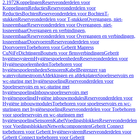
2.1972
Koppelingen
Reserveonderdelen voor
Koppelingen
Reducties
Reserveonderdelen voor
Reducties
Bochten
Reserveonderdelen voor Bochten
T-
stukken
Reserveonderdelen voor T-stukken
Overgangen, niet-
losneembaar
Reserveonderdelen voor Overgangen, niet-
losneembaar
Overgangen en verbindingen,
losneembaar
Reserveonderdelen voor Overgangen en verbindingen,
losneembaar
Doorvoeren
Reserveonderdelen voor
Doorvoeren
Toebehoren voor Geberit Mapress
CuNiFe
Dichtingen
Boutsets voor flensverbindingen
Geberit
hygiënesysteem
Hygiënespoeleenheden
Reserveonderdelen voor
Hygiënespoeleenheden
Toebehoren voor
hygiënespoeleenheden
Sensoren
Kabel
Begrenzer van
watervolumestroom
Afdekkingen en afdekplaten
Spoelreservoirs en
wc-sturing met hygiënespoeling
Reserveonderdelen voor
Spoelreservoirs en wc-sturing met
hygiënespoeling
Inbouwspoelreservoirs met
hygiënespoeling
Hygiëne inbouwmodules
Reserveonderdelen voor
Hygiëne inbouwmodules
Toebehoren voor spoelreservoirs en wc-
sturingen met hygiënespoeling
Reserveonderdelen voor Toebehoren
voor spoelreservoirs en wc-sturingen met
hygiënespoeling
Sensoren
Kabel
Voedingsblokken
Reserveonderdelen
voor Voedingsblokken
Netwerkcomponenten
Geberit Connect
toebehoren voor Geberit hygiënesysteem
Reserveonderdelen voor
Geberit Connect toebehoren voor Geberit