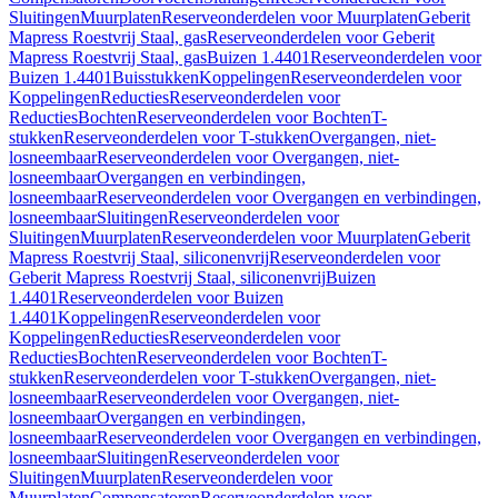
Sluitingen
Muurplaten
Reserveonderdelen voor Muurplaten
Geberit
Mapress Roestvrij Staal, gas
Reserveonderdelen voor Geberit
Mapress Roestvrij Staal, gas
Buizen 1.4401
Reserveonderdelen voor
Buizen 1.4401
Buisstukken
Koppelingen
Reserveonderdelen voor
Koppelingen
Reducties
Reserveonderdelen voor
Reducties
Bochten
Reserveonderdelen voor Bochten
T-
stukken
Reserveonderdelen voor T-stukken
Overgangen, niet-
losneembaar
Reserveonderdelen voor Overgangen, niet-
losneembaar
Overgangen en verbindingen,
losneembaar
Reserveonderdelen voor Overgangen en verbindingen,
losneembaar
Sluitingen
Reserveonderdelen voor
Sluitingen
Muurplaten
Reserveonderdelen voor Muurplaten
Geberit
Mapress Roestvrij Staal, siliconenvrij
Reserveonderdelen voor
Geberit Mapress Roestvrij Staal, siliconenvrij
Buizen
1.4401
Reserveonderdelen voor Buizen
1.4401
Koppelingen
Reserveonderdelen voor
Koppelingen
Reducties
Reserveonderdelen voor
Reducties
Bochten
Reserveonderdelen voor Bochten
T-
stukken
Reserveonderdelen voor T-stukken
Overgangen, niet-
losneembaar
Reserveonderdelen voor Overgangen, niet-
losneembaar
Overgangen en verbindingen,
losneembaar
Reserveonderdelen voor Overgangen en verbindingen,
losneembaar
Sluitingen
Reserveonderdelen voor
Sluitingen
Muurplaten
Reserveonderdelen voor
Muurplaten
Compensatoren
Reserveonderdelen voor