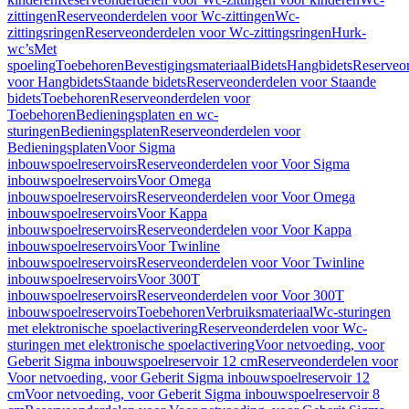
zittingen
Reserveonderdelen voor Wc-zittingen
Wc-
zittingsringen
Reserveonderdelen voor Wc-zittingsringen
Hurk-
wc’s
Met
spoeling
Toebehoren
Bevestigingsmateriaal
Bidets
Hangbidets
Reserveo
voor Hangbidets
Staande bidets
Reserveonderdelen voor Staande
bidets
Toebehoren
Reserveonderdelen voor
Toebehoren
Bedieningsplaten en wc-
sturingen
Bedieningsplaten
Reserveonderdelen voor
Bedieningsplaten
Voor Sigma
inbouwspoelreservoirs
Reserveonderdelen voor Voor Sigma
inbouwspoelreservoirs
Voor Omega
inbouwspoelreservoirs
Reserveonderdelen voor Voor Omega
inbouwspoelreservoirs
Voor Kappa
inbouwspoelreservoirs
Reserveonderdelen voor Voor Kappa
inbouwspoelreservoirs
Voor Twinline
inbouwspoelreservoirs
Reserveonderdelen voor Voor Twinline
inbouwspoelreservoirs
Voor 300T
inbouwspoelreservoirs
Reserveonderdelen voor Voor 300T
inbouwspoelreservoirs
Toebehoren
Verbruiksmateriaal
Wc-sturingen
met elektronische spoelactivering
Reserveonderdelen voor Wc-
sturingen met elektronische spoelactivering
Voor netvoeding, voor
Geberit Sigma inbouwspoelreservoir 12 cm
Reserveonderdelen voor
Voor netvoeding, voor Geberit Sigma inbouwspoelreservoir 12
cm
Voor netvoeding, voor Geberit Sigma inbouwspoelreservoir 8