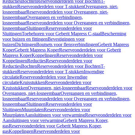
Reducties
Bochten
Reserveonderdelen voor Bochten
T-
stukken
Reserveonderdelen voor T-stukken
Overgangen, niet-
losneembaar
Reserveonderdelen voor Overgangen, niet-
losneembaar
Overgangen en verbindingen,
losneembaar
Reserveonderdelen voor Overgangen en verbindingen,
losneembaar
Sluitingen
Reserveonderdelen voor
Sluitingen
Toebehoren voor Geberit Mapress C-staal
Bescherming
voor buizen en fittingen
Bevestigingen voor
buizen
Dichtingen
Boutsets voor flensverbindingen
Geberit Mapress
Koper
Geberit Mapress Koper
Reserveonderdelen voor Geberit
Mapress Koper
Koppelingen
Reserveonderdelen voor
Koppelingen
Reducties
Reserveonderdelen voor
Reducties
Bochten
Reserveonderdelen voor Bochten
T-
stukken
Reserveonderdelen voor T-stukken
Inwendige
circulatie
Reserveonderdelen voor Inwendige
circulatie
Kruisstukken
Reserveonderdelen voor
Kruisstukken
Overgangen, niet-losneembaar
Reserveonderdelen voor
Overgangen, niet-losneembaar
Overgangen en verbindingen,
losneembaar
Reserveonderdelen voor Overgangen en verbindingen,
losneembaar
Sluitingen
Reserveonderdelen voor
Sluitingen
Muurplaten
Reserveonderdelen voor
Muurplaten
Aansluitingen voor verwarming
Reserveonderdelen voor
Aansluitingen voor verwarming
Geberit Mapress Koper,
gas
Reserveonderdelen voor Geberit Mapress Koper,
gas
Koppelingen
Reserveonderdelen voor