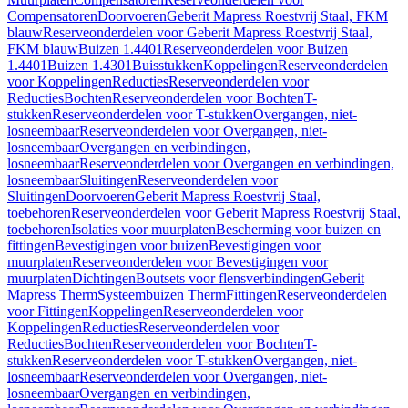
Compensatoren
Doorvoeren
Geberit Mapress Roestvrij Staal, FKM
blauw
Reserveonderdelen voor Geberit Mapress Roestvrij Staal,
FKM blauw
Buizen 1.4401
Reserveonderdelen voor Buizen
1.4401
Buizen 1.4301
Buisstukken
Koppelingen
Reserveonderdelen
voor Koppelingen
Reducties
Reserveonderdelen voor
Reducties
Bochten
Reserveonderdelen voor Bochten
T-
stukken
Reserveonderdelen voor T-stukken
Overgangen, niet-
losneembaar
Reserveonderdelen voor Overgangen, niet-
losneembaar
Overgangen en verbindingen,
losneembaar
Reserveonderdelen voor Overgangen en verbindingen,
losneembaar
Sluitingen
Reserveonderdelen voor
Sluitingen
Doorvoeren
Geberit Mapress Roestvrij Staal,
toebehoren
Reserveonderdelen voor Geberit Mapress Roestvrij Staal,
toebehoren
Isolaties voor muurplaten
Bescherming voor buizen en
fittingen
Bevestigingen voor buizen
Bevestigingen voor
muurplaten
Reserveonderdelen voor Bevestigingen voor
muurplaten
Dichtingen
Boutsets voor flensverbindingen
Geberit
Mapress Therm
Systeembuizen Therm
Fittingen
Reserveonderdelen
voor Fittingen
Koppelingen
Reserveonderdelen voor
Koppelingen
Reducties
Reserveonderdelen voor
Reducties
Bochten
Reserveonderdelen voor Bochten
T-
stukken
Reserveonderdelen voor T-stukken
Overgangen, niet-
losneembaar
Reserveonderdelen voor Overgangen, niet-
losneembaar
Overgangen en verbindingen,