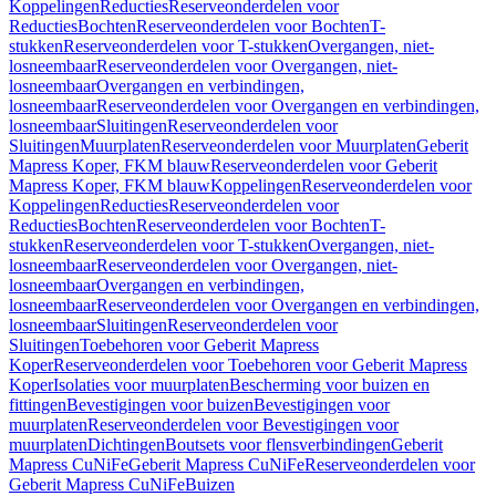
Koppelingen
Reducties
Reserveonderdelen voor
Reducties
Bochten
Reserveonderdelen voor Bochten
T-
stukken
Reserveonderdelen voor T-stukken
Overgangen, niet-
losneembaar
Reserveonderdelen voor Overgangen, niet-
losneembaar
Overgangen en verbindingen,
losneembaar
Reserveonderdelen voor Overgangen en verbindingen,
losneembaar
Sluitingen
Reserveonderdelen voor
Sluitingen
Muurplaten
Reserveonderdelen voor Muurplaten
Geberit
Mapress Koper, FKM blauw
Reserveonderdelen voor Geberit
Mapress Koper, FKM blauw
Koppelingen
Reserveonderdelen voor
Koppelingen
Reducties
Reserveonderdelen voor
Reducties
Bochten
Reserveonderdelen voor Bochten
T-
stukken
Reserveonderdelen voor T-stukken
Overgangen, niet-
losneembaar
Reserveonderdelen voor Overgangen, niet-
losneembaar
Overgangen en verbindingen,
losneembaar
Reserveonderdelen voor Overgangen en verbindingen,
losneembaar
Sluitingen
Reserveonderdelen voor
Sluitingen
Toebehoren voor Geberit Mapress
Koper
Reserveonderdelen voor Toebehoren voor Geberit Mapress
Koper
Isolaties voor muurplaten
Bescherming voor buizen en
fittingen
Bevestigingen voor buizen
Bevestigingen voor
muurplaten
Reserveonderdelen voor Bevestigingen voor
muurplaten
Dichtingen
Boutsets voor flensverbindingen
Geberit
Mapress CuNiFe
Geberit Mapress CuNiFe
Reserveonderdelen voor
Geberit Mapress CuNiFe
Buizen