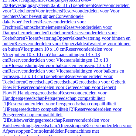
200
Bevestigingssysteem d250–315
Toebehoren
Reserveonderdelen
voor Toebehoren
Voor trechters
Reserveonderdelen voor Voor
trechters
Voor bevestigingen
Conventionele
dakafvoer
Trechters
Reserveonderdelen voor
Trechters
Dampschermelementen
Reserveonderdelen voor
Dampschermelementen
Toebehoren
Reserveonderdelen voor
Toebehoren
Vloerafwatering
Oppervlakteafwatering voor binnen en
buiten
Reserveonderdelen voor Oppervlakteafwatering voor binnen
en buiten
Vloerputten 10 x 10 cm
Reserveonderdelen voor
Vloerputten 10 x 10 cm
Vloeraansluitingen 13 x 13
cm
Reserveonderdelen voor Vloeraansluitingen 13 x 13
cm
Vloeraansluitingen voor balkons en terrassen, 13 x 13
cm
Reserveonderdelen voor Vloeraansluitingen voor balkons en
terrassen, 13 x 13 cm
Toebehoren
Reserveonderdelen voor
Toebehoren
Gereedschap
Gereedschap
Gereedschap voor Geberit
FlowFit
Reserveonderdelen voor Gereedschap voor Geberit
FlowFit
Handpersgereedschap
Reserveonderdelen voor
Handpersgereedschap
Persgereedschap compatibiliteit
[1]
Reserveonderdelen voor Persgereedschap compatibiliteit
[1]
Persgereedschap compatibiliteit [2]
Reserveonderdelen voor
Persgereedschap compatibiliteit
[2]
Buisbewerkingsgereedschap
Reserveonderdelen voor
Buisbewerkingsgereedschap
Afpersstoppen
Reserveonderdelen voor
Afpersstoppen
Controlemiddelen
Persmachines met