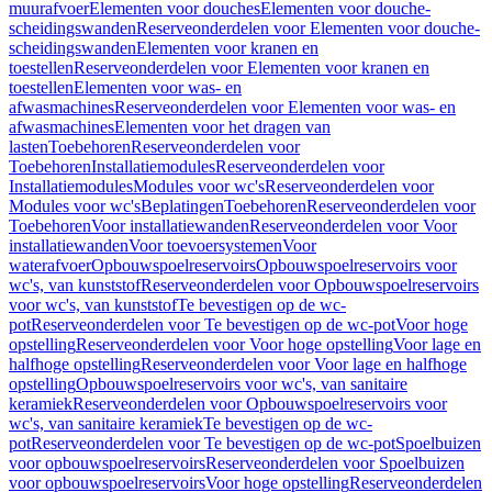
muurafvoer
Elementen voor douches
Elementen voor douche-
scheidingswanden
Reserveonderdelen voor Elementen voor douche-
scheidingswanden
Elementen voor kranen en
toestellen
Reserveonderdelen voor Elementen voor kranen en
toestellen
Elementen voor was- en
afwasmachines
Reserveonderdelen voor Elementen voor was- en
afwasmachines
Elementen voor het dragen van
lasten
Toebehoren
Reserveonderdelen voor
Toebehoren
Installatiemodules
Reserveonderdelen voor
Installatiemodules
Modules voor wc's
Reserveonderdelen voor
Modules voor wc's
Beplatingen
Toebehoren
Reserveonderdelen voor
Toebehoren
Voor installatiewanden
Reserveonderdelen voor Voor
installatiewanden
Voor toevoersystemen
Voor
waterafvoer
Opbouwspoelreservoirs
Opbouwspoelreservoirs voor
wc's, van kunststof
Reserveonderdelen voor Opbouwspoelreservoirs
voor wc's, van kunststof
Te bevestigen op de wc-
pot
Reserveonderdelen voor Te bevestigen op de wc-pot
Voor hoge
opstelling
Reserveonderdelen voor Voor hoge opstelling
Voor lage en
halfhoge opstelling
Reserveonderdelen voor Voor lage en halfhoge
opstelling
Opbouwspoelreservoirs voor wc's, van sanitaire
keramiek
Reserveonderdelen voor Opbouwspoelreservoirs voor
wc's, van sanitaire keramiek
Te bevestigen op de wc-
pot
Reserveonderdelen voor Te bevestigen op de wc-pot
Spoelbuizen
voor opbouwspoelreservoirs
Reserveonderdelen voor Spoelbuizen
voor opbouwspoelreservoirs
Voor hoge opstelling
Reserveonderdelen