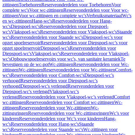
zittingen
Toebehoren
Reserveonderdelen voor Toebehoren
Voor
complete wc's
Voor wc-zittingen
Reserveonderdelen voor Voor wc-
zittingen
Voor wc-zittingen en complete wc's
Verbruiksmateriaal
Wc's
en wc-zittingen
Hang-wc's
Reserveonderdelen voor Hang-
wc's
Diepspoel-wc's
Reserveonderdelen voor Diepspoel-
wc's
Vlakspoel-wc's
Reserveonderdelen voor Vlakspoel-wc's
Staande
wc's
Reserveonderdelen voor Staande wc's
Diepspoel-wc’s voor
opzet spoelreservoir
Reserveonderdelen voor Diepspoel-wc’s voor
opzet spoelreservoir
Diepspoel-wc's
Reserveonderdelen voor
Diepspoel-wc's
Vlakspoel-wc's
Reserveonderdelen voor Vlakspoel-
wc's
Opbouwspoelreservoirs voor wc's, van sanitaire keramiek
Te
bevestigen op de wc-pot
Wc-zittingen
Reserveonderdelen voor Wc-
zittingen
Wc-zittingen
Reserveonderdelen voor Wc-zittingen
Comfort-
wc's
Reserveonderdelen voor Comfort-wc's
Diepspoel-wc’s
verhoogd
Reserveonderdelen voor Diepspoel-wc’s
verhoogd
Diepspoel-wc's verlengd
Reserveonderdelen voor
Diepspoel-wc's verlengd
Vlakspoel-wc’s
verlengd
Reserveonderdelen voor Vlakspoel-wc’s verlengd
Comfort
wc-zittingen
Reserveonderdelen voor Comfort wc-zittingen
Wc-
zittingen
Reserveonderdelen voor Wc-zittingen
Wc-
zittingsringen
Reserveonderdelen voor Wc-zittingsringen
Wc’s voor
kinderen
Reserveonderdelen voor Wc’s voor kinderen
Hang-
wc's
Reserveonderdelen voor Hang-wc's
Staande
wc's
Reserveonderdelen voor Staande wc's
Wc-zittingen voor
kinderen
Reserveonderdelen voor Wc-zittingen voor kinderen
Wc-