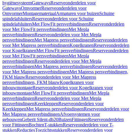
hygiënesysteem
Gateways
Reserveonderdelen voor
Gateways
Omvormer
Reserveonderdelen voor
Omvormer
Montagemateriaal
Armaturen voor buizen
Schuine
spindelafsluiters
Reserveonderdelen voor Schuine
spindelafsluiters
Met FlowFit persverbindingen
Reserveonderdelen
voor Met FlowFit persverbindingen
Met Mepla
persverbindingen
Reserveonderdelen voor Met Mepla
persverbindingen
Met Mapress persverbindingen
Reserveonderdelen
voor Met Mapress persverbindingen
Kogelkranen
Reserveonderdelen
voor Kogelkranen
Met FlowFit persverbindingen
Reserveonderdelen
voor Met FlowFit persverbindingen
Met Mepla
persverbindingen
Reserveonderdelen voor Met Mepla
persverbindingen
Met Mapress persverbindingen
Reserveonderdelen
voor Met Mapress persverbindingen
Met Mapress persverbindingen,
FKM blauw
Reserveonderdelen voor Met Mapress
persverbindingen, FKM blauw
Kogelkranen voor
inbouwmontage
Reserveonderdelen voor Kogelkranen voor
inbouwmontage
Met FlowFit persverbindingen
Met Mepla
persverbindingen
Reserveonderdelen voor Met Mepla
persverbindingen
Keerkleppen
Reserveonderdelen voor
Keerkleppen
Met Mapress persverbindingen
Reserveonderdelen voor
Met Mapress persverbindingen
Afvoersystemen voor
gebouwen
Geberit Silent-db20
Buizen
Fittingen
Reserveonderdelen
voor Fittingen
Bochten
T-stukken
Reserveonderdelen voor T-
stukken
Reducties
Toezichtsstukken
Reserveonderdelen voor