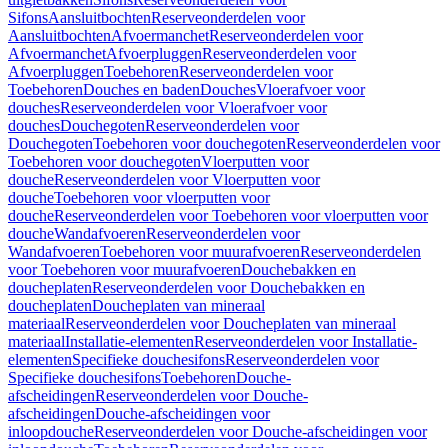
Sifons
Aansluitbochten
Reserveonderdelen voor
Aansluitbochten
Afvoermanchet
Reserveonderdelen voor
Afvoermanchet
Afvoerpluggen
Reserveonderdelen voor
Afvoerpluggen
Toebehoren
Reserveonderdelen voor
Toebehoren
Douches en baden
Douches
Vloerafvoer voor
douches
Reserveonderdelen voor Vloerafvoer voor
douches
Douchegoten
Reserveonderdelen voor
Douchegoten
Toebehoren voor douchegoten
Reserveonderdelen voor
Toebehoren voor douchegoten
Vloerputten voor
douche
Reserveonderdelen voor Vloerputten voor
douche
Toebehoren voor vloerputten voor
douche
Reserveonderdelen voor Toebehoren voor vloerputten voor
douche
Wandafvoeren
Reserveonderdelen voor
Wandafvoeren
Toebehoren voor muurafvoeren
Reserveonderdelen
voor Toebehoren voor muurafvoeren
Douchebakken en
doucheplaten
Reserveonderdelen voor Douchebakken en
doucheplaten
Doucheplaten van mineraal
materiaal
Reserveonderdelen voor Doucheplaten van mineraal
materiaal
Installatie-elementen
Reserveonderdelen voor Installatie-
elementen
Specifieke douchesifons
Reserveonderdelen voor
Specifieke douchesifons
Toebehoren
Douche-
afscheidingen
Reserveonderdelen voor Douche-
afscheidingen
Douche-afscheidingen voor
inloopdouche
Reserveonderdelen voor Douche-afscheidingen voor