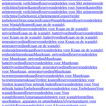
geïntegreerde verlichting
Reserveonderdelen voor Met geïntegreerde
verlichting
Spiegelkasten
Reserveonderdelen voor Spiegelkasten
Met
geïntegreerde verlichting
Reserveonderdelen voor Met geïntegreerde
verlichting
Toebehoren
Lichtelementen
Grepen
Verder
toebehoren
Stopcontacten
Kranen
Wastafelkranen
Reserveonderdelen
voor Wastafelkranen
Kraan op de wastafel,
netvoeding
Reserveonderdelen voor Kraan op de wastafel,
netvoeding
Kraan op de wastafel, batterijvoeding
Reserveonderdelen
voor Kraan op de wastafel, batterijvoeding
Kraan op de wastafel,
generatorvoeding
Reserveonderdelen voor Kraan op de wastafel,
generatorvoeding
Kraan op de wastafel,
eenhendelmengkraan
Reserveonderdelen voor Kraan op de wastafel,
eenhendelmengkraan
Muurkraan, netvoeding
Reserveonderdelen
voor Muurkraan, netvoeding
Muurkraan,
batterijvoeding
Reserveonderdelen voor Muurkraan,
batterijvoeding
Muurkraan, generatorvoeding
Reserveonderdelen
voor Muurkraan, generatorvoeding
Muurkraan,
tweegreepsmengkraan
Reserveonderdelen voor Muurkraan,
tweegreepsmengkraan
Verdere kranen
Reserveonderdelen voor
Verdere kranen
Voor gebruik buiten
Reserveonderdelen voor Voor
gebruik buiten
Toebehoren
Reserveonderdelen voor Toebehoren
Voor
wastafelkranen
Reserveonderdelen voor Voor
wastafelkranen
Apparaataansluitingen voor wastafelopstelling,
spoelbakken, apparaten en uitgietbakken
Afvoergarnituren voor
wastafels
Reserveonderdelen voor Afvoergarnituren voor