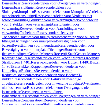
losneembaar
Reserveonderdelen voor Overgangen en verbindingen,
losneembaar
Sluitingen
Reserveonderdelen voor
Sluitingen
Muurplaten
Reserveonderdelen voor Muurplaten
Verdelers
met schroefaansluiting
Reserveonderdelen voor Verdelers met
schroefaansluiting
T-stukken voor verwarming
Reserveonderdelen
voor T-stukken voor verwarming
Aansluitingen voor
verwarming
Reserveonderdelen voor Aansluitingen voor
verwarming
Toebehoren
Reserveonderdelen voor
Toebehoren
Isolaties voor muurplaten
Bescherming voor buizen en
fittingen
Dichtingen voor muurplaten
Bevestigingen voor
buizen
Bevestigingen voor muurplaten
Reserveonderdelen voor
Bevestigingen voor muurplaten
Dichtingen
Boutsets voor
flensverbindingen
Geberit Mapress Roestvrij Staal
Geberit Mapress
Roestvrij Staal
Reserveonderdelen voor Geberit Mapress Roestvrij
Staal
Buizen 1.4401
Reserveonderdelen voor Buizen 1.4401
Buizen
1.4301
Buisstukken
Koppelingen
Reserveonderdelen voor
Koppelingen
Reducties
Reserveonderdelen voor
Reducties
Bochten
Reserveonderdelen voor Bochten
T-
stukken
Reserveonderdelen voor T-stukken
Inwendige
circulatie
Reserveonderdelen voor Inwendige circulatie
Overgangen,
niet-losneembaar
Reserveonderdelen voor Overgangen, niet-
losneembaar
Overgangen en verbindingen,
losneembaar
Reserveonderdelen voor Overgangen en verbindingen,
losneembaar
Compensatoren
Reserveonderdelen voor
Compensatoren
Doorvoeren
Sluitingen
Reserveonderdelen voor