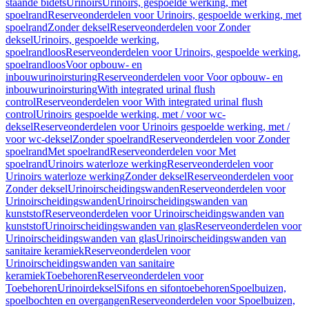
staande bidets
Urinoirs
Urinoirs, gespoelde werking, met
spoelrand
Reserveonderdelen voor Urinoirs, gespoelde werking, met
spoelrand
Zonder deksel
Reserveonderdelen voor Zonder
deksel
Urinoirs, gespoelde werking,
spoelrandloos
Reserveonderdelen voor Urinoirs, gespoelde werking,
spoelrandloos
Voor opbouw- en
inbouwurinoirsturing
Reserveonderdelen voor Voor opbouw- en
inbouwurinoirsturing
With integrated urinal flush
control
Reserveonderdelen voor With integrated urinal flush
control
Urinoirs gespoelde werking, met / voor wc-
deksel
Reserveonderdelen voor Urinoirs gespoelde werking, met /
voor wc-deksel
Zonder spoelrand
Reserveonderdelen voor Zonder
spoelrand
Met spoelrand
Reserveonderdelen voor Met
spoelrand
Urinoirs waterloze werking
Reserveonderdelen voor
Urinoirs waterloze werking
Zonder deksel
Reserveonderdelen voor
Zonder deksel
Urinoirscheidingswanden
Reserveonderdelen voor
Urinoirscheidingswanden
Urinoirscheidingswanden van
kunststof
Reserveonderdelen voor Urinoirscheidingswanden van
kunststof
Urinoirscheidingswanden van glas
Reserveonderdelen voor
Urinoirscheidingswanden van glas
Urinoirscheidingswanden van
sanitaire keramiek
Reserveonderdelen voor
Urinoirscheidingswanden van sanitaire
keramiek
Toebehoren
Reserveonderdelen voor
Toebehoren
Urinoirdeksel
Sifons en sifontoebehoren
Spoelbuizen,
spoelbochten en overgangen
Reserveonderdelen voor Spoelbuizen,