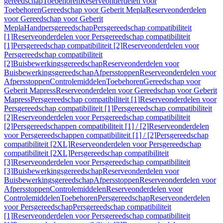
gereedschap
Toebehoren
Reserveonderdelen voor
Toebehoren
Gereedschap voor Geberit Mepla
Reserveonderdelen
voor Gereedschap voor Geberit
Mepla
Handpersgereedschap
Persgereedschap compatibiliteit
[1]
Reserveonderdelen voor Persgereedschap compatibiliteit
[1]
Persgereedschap compatibiliteit [2]
Reserveonderdelen voor
Persgereedschap compatibiliteit
[2]
Buisbewerkingsgereedschap
Reserveonderdelen voor
Buisbewerkingsgereedschap
Afpersstoppen
Reserveonderdelen voor
Afpersstoppen
Controlemiddelen
Toebehoren
Gereedschap voor
Geberit Mapress
Reserveonderdelen voor Gereedschap voor Geberit
Mapress
Persgereedschap compatibiliteit [1]
Reserveonderdelen voor
Persgereedschap compatibiliteit [1]
Persgereedschap compatibiliteit
[2]
Reserveonderdelen voor Persgereedschap compatibiliteit
[2]
Persgereedschappen compatibiliteit [1] / [2]
Reserveonderdelen
voor Persgereedschappen compatibiliteit [1] / [2]
Persgereedschap
compatibiliteit [2XL]
Reserveonderdelen voor Persgereedschap
compatibiliteit [2XL]
Persgereedschap compatibiliteit
[3]
Reserveonderdelen voor Persgereedschap compatibiliteit
[3]
Buisbewerkingsgereedschap
Reserveonderdelen voor
Buisbewerkingsgereedschap
Afpersstoppen
Reserveonderdelen voor
Afpersstoppen
Controlemiddelen
Reserveonderdelen voor
Controlemiddelen
Toebehoren
Persgereedschap
Reserveonderdelen
voor Persgereedschap
Persgereedschap compatibiliteit
[1]
Reserveonderdelen voor Persgereedschap compatibiliteit