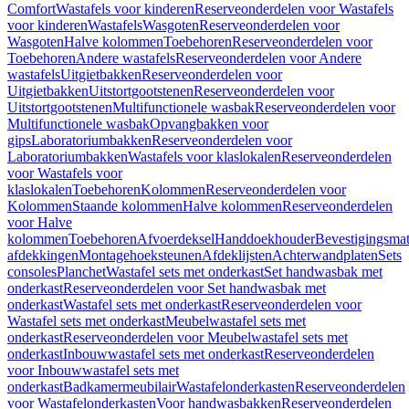
Comfort
Wastafels voor kinderen
Reserveonderdelen voor Wastafels
voor kinderen
Wastafels
Wasgoten
Reserveonderdelen voor
Wasgoten
Halve kolommen
Toebehoren
Reserveonderdelen voor
Toebehoren
Andere wastafels
Reserveonderdelen voor Andere
wastafels
Uitgietbakken
Reserveonderdelen voor
Uitgietbakken
Uitstortgootstenen
Reserveonderdelen voor
Uitstortgootstenen
Multifunctionele wasbak
Reserveonderdelen voor
Multifunctionele wasbak
Opvangbakken voor
gips
Laboratoriumbakken
Reserveonderdelen voor
Laboratoriumbakken
Wastafels voor klaslokalen
Reserveonderdelen
voor Wastafels voor
klaslokalen
Toebehoren
Kolommen
Reserveonderdelen voor
Kolommen
Staande kolommen
Halve kolommen
Reserveonderdelen
voor Halve
kolommen
Toebehoren
Afvoerdeksel
Handdoekhouder
Bevestigingsmat
afdekkingen
Montagehoeksteunen
Afdeklijsten
Achterwandplaten
Sets
consoles
Planchet
Wastafel sets met onderkast
Set handwasbak met
onderkast
Reserveonderdelen voor Set handwasbak met
onderkast
Wastafel sets met onderkast
Reserveonderdelen voor
Wastafel sets met onderkast
Meubelwastafel sets met
onderkast
Reserveonderdelen voor Meubelwastafel sets met
onderkast
Inbouwwastafel sets met onderkast
Reserveonderdelen
voor Inbouwwastafel sets met
onderkast
Badkamermeubilair
Wastafelonderkasten
Reserveonderdelen
voor Wastafelonderkasten
Voor handwasbakken
Reserveonderdelen