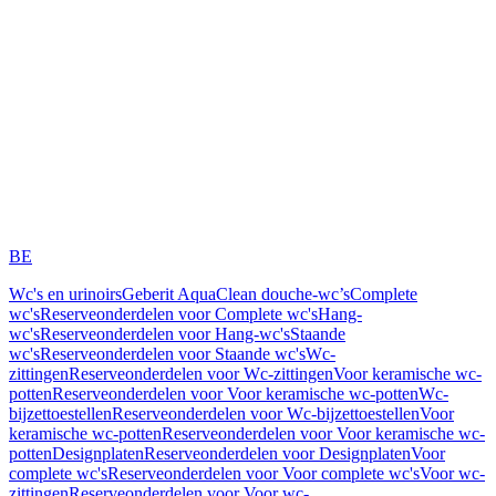
BE
Wc's en urinoirs
Geberit AquaClean douche-wc’s
Complete
wc's
Reserveonderdelen voor Complete wc's
Hang-
wc's
Reserveonderdelen voor Hang-wc's
Staande
wc's
Reserveonderdelen voor Staande wc's
Wc-
zittingen
Reserveonderdelen voor Wc-zittingen
Voor keramische wc-
potten
Reserveonderdelen voor Voor keramische wc-potten
Wc-
bijzettoestellen
Reserveonderdelen voor Wc-bijzettoestellen
Voor
keramische wc-potten
Reserveonderdelen voor Voor keramische wc-
potten
Designplaten
Reserveonderdelen voor Designplaten
Voor
complete wc's
Reserveonderdelen voor Voor complete wc's
Voor wc-
zittingen
Reserveonderdelen voor Voor wc-