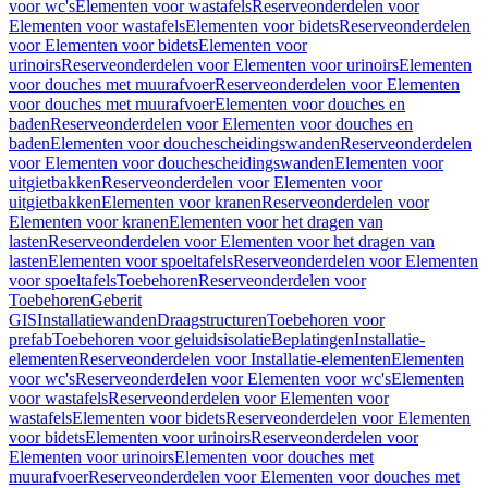
voor wc's
Elementen voor wastafels
Reserveonderdelen voor
Elementen voor wastafels
Elementen voor bidets
Reserveonderdelen
voor Elementen voor bidets
Elementen voor
urinoirs
Reserveonderdelen voor Elementen voor urinoirs
Elementen
voor douches met muurafvoer
Reserveonderdelen voor Elementen
voor douches met muurafvoer
Elementen voor douches en
baden
Reserveonderdelen voor Elementen voor douches en
baden
Elementen voor douchescheidingswanden
Reserveonderdelen
voor Elementen voor douchescheidingswanden
Elementen voor
uitgietbakken
Reserveonderdelen voor Elementen voor
uitgietbakken
Elementen voor kranen
Reserveonderdelen voor
Elementen voor kranen
Elementen voor het dragen van
lasten
Reserveonderdelen voor Elementen voor het dragen van
lasten
Elementen voor spoeltafels
Reserveonderdelen voor Elementen
voor spoeltafels
Toebehoren
Reserveonderdelen voor
Toebehoren
Geberit
GIS
Installatiewanden
Draagstructuren
Toebehoren voor
prefab
Toebehoren voor geluidsisolatie
Beplatingen
Installatie-
elementen
Reserveonderdelen voor Installatie-elementen
Elementen
voor wc's
Reserveonderdelen voor Elementen voor wc's
Elementen
voor wastafels
Reserveonderdelen voor Elementen voor
wastafels
Elementen voor bidets
Reserveonderdelen voor Elementen
voor bidets
Elementen voor urinoirs
Reserveonderdelen voor
Elementen voor urinoirs
Elementen voor douches met
muurafvoer
Reserveonderdelen voor Elementen voor douches met