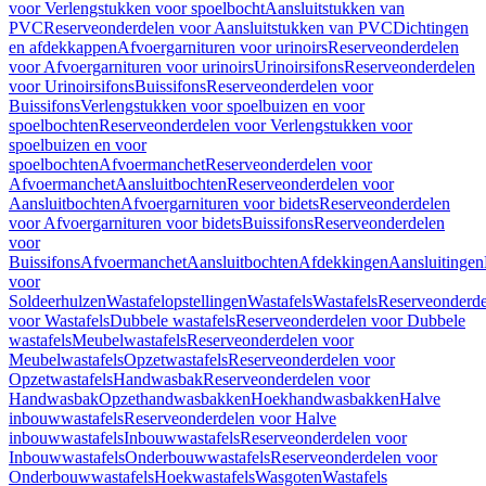
voor Verlengstukken voor spoelbocht
Aansluitstukken van
PVC
Reserveonderdelen voor Aansluitstukken van PVC
Dichtingen
en afdekkappen
Afvoergarnituren voor urinoirs
Reserveonderdelen
voor Afvoergarnituren voor urinoirs
Urinoirsifons
Reserveonderdelen
voor Urinoirsifons
Buissifons
Reserveonderdelen voor
Buissifons
Verlengstukken voor spoelbuizen en voor
spoelbochten
Reserveonderdelen voor Verlengstukken voor
spoelbuizen en voor
spoelbochten
Afvoermanchet
Reserveonderdelen voor
Afvoermanchet
Aansluitbochten
Reserveonderdelen voor
Aansluitbochten
Afvoergarnituren voor bidets
Reserveonderdelen
voor Afvoergarnituren voor bidets
Buissifons
Reserveonderdelen
voor
Buissifons
Afvoermanchet
Aansluitbochten
Afdekkingen
Aansluitingen
voor
Soldeerhulzen
Wastafelopstellingen
Wastafels
Wastafels
Reserveonderde
voor Wastafels
Dubbele wastafels
Reserveonderdelen voor Dubbele
wastafels
Meubelwastafels
Reserveonderdelen voor
Meubelwastafels
Opzetwastafels
Reserveonderdelen voor
Opzetwastafels
Handwasbak
Reserveonderdelen voor
Handwasbak
Opzethandwasbakken
Hoekhandwasbakken
Halve
inbouwwastafels
Reserveonderdelen voor Halve
inbouwwastafels
Inbouwwastafels
Reserveonderdelen voor
Inbouwwastafels
Onderbouwwastafels
Reserveonderdelen voor
Onderbouwwastafels
Hoekwastafels
Wasgoten
Wastafels