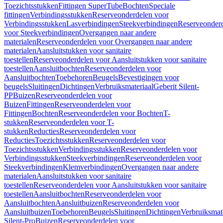
Toezichtsstukken
Fittingen SuperTube
Bochten
Speciale
fittingen
Verbindingsstukken
Reserveonderdelen voor
Verbindingsstukken
Lasverbindingen
Steekverbindingen
Reserveonder
voor Steekverbindingen
Overgangen naar andere
materialen
Reserveonderdelen voor Overgangen naar andere
materialen
Aansluitstukken voor sanitaire
toestellen
Reserveonderdelen voor Aansluitstukken voor sanitaire
toestellen
Aansluitbochten
Reserveonderdelen voor
Aansluitbochten
Toebehoren
Beugels
Bevestigingen voor
beugels
Sluitingen
Dichtingen
Verbruiksmateriaal
Geberit Silent-
PP
Buizen
Reserveonderdelen voor
Buizen
Fittingen
Reserveonderdelen voor
Fittingen
Bochten
Reserveonderdelen voor Bochten
T-
stukken
Reserveonderdelen voor T-
stukken
Reducties
Reserveonderdelen voor
Reducties
Toezichtsstukken
Reserveonderdelen voor
Toezichtsstukken
Verbindingsstukken
Reserveonderdelen voor
Verbindingsstukken
Steekverbindingen
Reserveonderdelen voor
Steekverbindingen
Klemverbindingen
Overgangen naar andere
materialen
Aansluitstukken voor sanitaire
toestellen
Reserveonderdelen voor Aansluitstukken voor sanitaire
toestellen
Aansluitbochten
Reserveonderdelen voor
Aansluitbochten
Aansluitbuizen
Reserveonderdelen voor
Aansluitbuizen
Toebehoren
Beugels
Sluitingen
Dichtingen
Verbruiksmat
Silent-Pro
Buizen
Reserveonderdelen voor