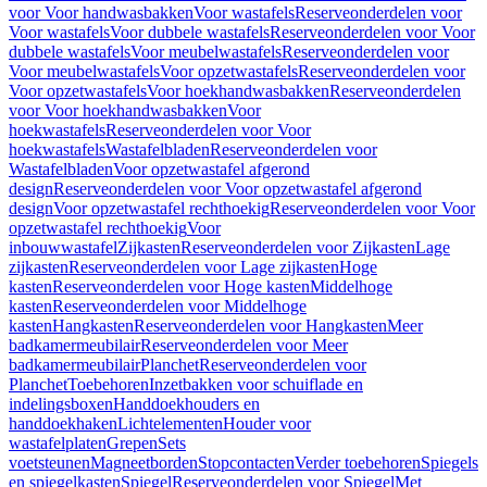
voor Voor handwasbakken
Voor wastafels
Reserveonderdelen voor
Voor wastafels
Voor dubbele wastafels
Reserveonderdelen voor Voor
dubbele wastafels
Voor meubelwastafels
Reserveonderdelen voor
Voor meubelwastafels
Voor opzetwastafels
Reserveonderdelen voor
Voor opzetwastafels
Voor hoekhandwasbakken
Reserveonderdelen
voor Voor hoekhandwasbakken
Voor
hoekwastafels
Reserveonderdelen voor Voor
hoekwastafels
Wastafelbladen
Reserveonderdelen voor
Wastafelbladen
Voor opzetwastafel afgerond
design
Reserveonderdelen voor Voor opzetwastafel afgerond
design
Voor opzetwastafel rechthoekig
Reserveonderdelen voor Voor
opzetwastafel rechthoekig
Voor
inbouwwastafel
Zijkasten
Reserveonderdelen voor Zijkasten
Lage
zijkasten
Reserveonderdelen voor Lage zijkasten
Hoge
kasten
Reserveonderdelen voor Hoge kasten
Middelhoge
kasten
Reserveonderdelen voor Middelhoge
kasten
Hangkasten
Reserveonderdelen voor Hangkasten
Meer
badkamermeubilair
Reserveonderdelen voor Meer
badkamermeubilair
Planchet
Reserveonderdelen voor
Planchet
Toebehoren
Inzetbakken voor schuiflade en
indelingsboxen
Handdoekhouders en
handdoekhaken
Lichtelementen
Houder voor
wastafelplaten
Grepen
Sets
voetsteunen
Magneetborden
Stopcontacten
Verder toebehoren
Spiegels
en spiegelkasten
Spiegel
Reserveonderdelen voor Spiegel
Met