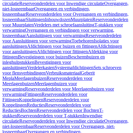
circulatie
Reserveonderdelen voor Inwendige circulatie
Overgangen,
niet-losneembaar
Overgangen en verbindingen,
losneembaar
Reserveonderdelen voor Overgangen en verbindingen,
losneembaar
Sluitingen
Inbouwdozen
Muurplaten
Reserveonderdelen
voor Muurplaten
Verdelers met schroefaansluiting
T-stukken voor
verwarming
Overgangen en verbindingen voor verwarming,
losneembaar
Aansluitingen voor verwarming
Reserveonderdelen
voor Aansluitingen voor verwarming
Toebehoren
Isolaties voor
aansluitingen
Afdichtingen voor buizen en fittingen
Afdichtingen
voor aansluitingen
Afdichtingen voor fittingen
Afdekking voor
fittingen
Bevestigingen voor buizen
Beschermbuizen en
inleghulpstukken
Bevestigingen voor
aansluitingen
Verdelerkasten
Systeemafdichtingen
Sets schroeven
voor flensverbindingen
Verbruiksmateriaal
Geberit
Mepla
Meerlagenbuizen
Reserveonderdelen voor
Meerlagenbuizen
Meerlagenbuizen voor
verwarming
Reserveonderdelen voor Meerlagenbuizen voor
verwarming
Fittingen
Reserveonderdelen voor
Fittingen
Koppelingen
Reserveonderdelen voor
Koppelingen
Reducties
Reserveonderdelen voor
Reducties
Bochten
Reserveonderdelen voor Bochten
T-
stukken
Reserveonderdelen voor T-stukken
Inwendige
circulatie
Reserveonderdelen voor Inwendige circulatie
Overgangen,
niet-losneembaar
Reserveonderdelen voor Overgangen, niet-
losneembaar
Overgangen en verbindingen,