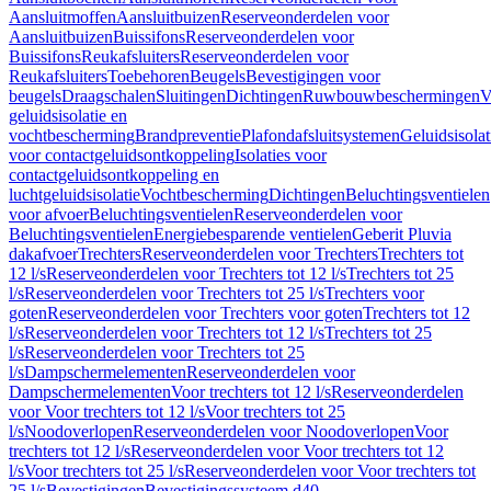
Aansluitmoffen
Aansluitbuizen
Reserveonderdelen voor
Aansluitbuizen
Buissifons
Reserveonderdelen voor
Buissifons
Reukafsluiters
Reserveonderdelen voor
Reukafsluiters
Toebehoren
Beugels
Bevestigingen voor
beugels
Draagschalen
Sluitingen
Dichtingen
Ruwbouwbeschermingen
V
geluidsisolatie en
vochtbescherming
Brandpreventie
Plafondafsluitsystemen
Geluidsisolat
voor contactgeluidsontkoppeling
Isolaties voor
contactgeluidsontkoppeling en
luchtgeluidsisolatie
Vochtbescherming
Dichtingen
Beluchtingsventielen
voor afvoer
Beluchtingsventielen
Reserveonderdelen voor
Beluchtingsventielen
Energiebesparende ventielen
Geberit Pluvia
dakafvoer
Trechters
Reserveonderdelen voor Trechters
Trechters tot
12 l/s
Reserveonderdelen voor Trechters tot 12 l/s
Trechters tot 25
l/s
Reserveonderdelen voor Trechters tot 25 l/s
Trechters voor
goten
Reserveonderdelen voor Trechters voor goten
Trechters tot 12
l/s
Reserveonderdelen voor Trechters tot 12 l/s
Trechters tot 25
l/s
Reserveonderdelen voor Trechters tot 25
l/s
Dampschermelementen
Reserveonderdelen voor
Dampschermelementen
Voor trechters tot 12 l/s
Reserveonderdelen
voor Voor trechters tot 12 l/s
Voor trechters tot 25
l/s
Noodoverlopen
Reserveonderdelen voor Noodoverlopen
Voor
trechters tot 12 l/s
Reserveonderdelen voor Voor trechters tot 12
l/s
Voor trechters tot 25 l/s
Reserveonderdelen voor Voor trechters tot
25 l/s
Bevestigingen
Bevestigingssysteem d40–