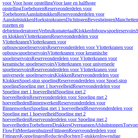
voor Voor hoge opstelling
Voor lage en halfhoge
opstelling
Toebehoren
Reserveonderdelen voor
Toebehoren
Aansluitstukken
Reserveonderdelen voor
Aansluitstukken
Hoekstopkranen
Dichtingen
Bevestigingen
Manchetten
rozetten en
debietmoderatoren
Verbruiksmateriaal
Klokken
Inbouwspoelreservoirs
en klokken
Vlotterkranen
Reserveonderdelen voor
Vlotterkranen
Vlotterkranen voor
opbouwspoelreservoirs
Reserveonderdelen voor Vlotterkranen voor
opbouwspoelreservoirs
Vlotterkranen voor keramische
spoelreservoirs
Reserveonderdelen voor Vlotterkranen voor
keramische spoelreservoirs
Vlotterkranen voor universeele
spoelreservoirs
Reserveonderdelen voor Vlotterkranen voor
universeele spoelreservoirs
Klokken
Reserveonderdelen voor
Klokken
Spoel-stop spoeling
Reserveonderdelen voor Spoel-stop
spoeling
Spoeling met 1 hoeveelheid
Reserveonderdelen voor
Spoeling met 1 hoeveelheid
Spoeling met 2
hoeveelheden
Reserveonderdelen voor Spoeling met 2
hoeveelheden
Binnenwerken
Reserveonderdelen voor
Binnenwerken
Spoeling met 1 hoeveelheid
Reserveonderdelen voor
Spoeling met 1 hoeveelheid
Spoeling met 2
hoeveelheden
Reserveonderdelen voor Spoeling met 2
hoeveelheden
Toebehoren
Drukkers
Overgangen
Afsluitstoppen
Toevoe
FlowFit
Meerlagenbuizen
Fittingen
Reserveonderdelen voor
Fittingen
Koppelingen
Reducties
Bochten
T-stukken
Inwendige