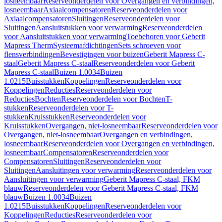
losneembaar
Reserveonderdelen voor Overgangen en verbindingen,
losneembaar
Axiaalcompensatoren
Reserveonderdelen voor
Axiaalcompensatoren
Sluitingen
Reserveonderdelen voor
Sluitingen
Aansluitstukken voor verwarming
Reserveonderdelen
voor Aansluitstukken voor verwarming
Toebehoren voor Geberit
Mapress Therm
Systeemafdichtingen
Sets schroeven voor
flensverbindingen
Bevestigingen voor buizen
Geberit Mapress C-
staal
Geberit Mapress C-staal
Reserveonderdelen voor Geberit
Mapress C-staal
Buizen 1.0034
Buizen
1.0215
Buisstukken
Koppelingen
Reserveonderdelen voor
Koppelingen
Reducties
Reserveonderdelen voor
Reducties
Bochten
Reserveonderdelen voor Bochten
T-
stukken
Reserveonderdelen voor T-
stukken
Kruisstukken
Reserveonderdelen voor
Kruisstukken
Overgangen, niet-losneembaar
Reserveonderdelen voor
Overgangen, niet-losneembaar
Overgangen en verbindingen,
losneembaar
Reserveonderdelen voor Overgangen en verbindingen,
losneembaar
Compensatoren
Reserveonderdelen voor
Compensatoren
Sluitingen
Reserveonderdelen voor
Sluitingen
Aansluitingen voor verwarming
Reserveonderdelen voor
Aansluitingen voor verwarming
Geberit Mapress C-staal, FKM
blauw
Reserveonderdelen voor Geberit Mapress C-staal, FKM
blauw
Buizen 1.0034
Buizen
1.0215
Buisstukken
Koppelingen
Reserveonderdelen voor
Koppelingen
Reducties
Reserveonderdelen voor