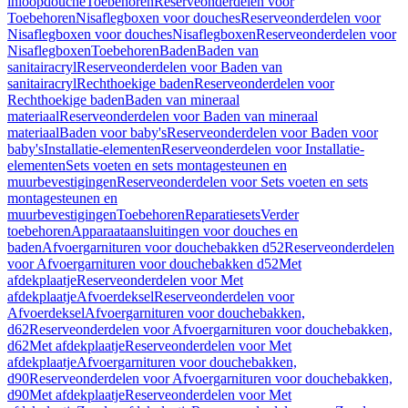
inloopdouche
Toebehoren
Reserveonderdelen voor
Toebehoren
Nisaflegboxen voor douches
Reserveonderdelen voor
Nisaflegboxen voor douches
Nisaflegboxen
Reserveonderdelen voor
Nisaflegboxen
Toebehoren
Baden
Baden van
sanitairacryl
Reserveonderdelen voor Baden van
sanitairacryl
Rechthoekige baden
Reserveonderdelen voor
Rechthoekige baden
Baden van mineraal
materiaal
Reserveonderdelen voor Baden van mineraal
materiaal
Baden voor baby's
Reserveonderdelen voor Baden voor
baby's
Installatie-elementen
Reserveonderdelen voor Installatie-
elementen
Sets voeten en sets montagesteunen en
muurbevestigingen
Reserveonderdelen voor Sets voeten en sets
montagesteunen en
muurbevestigingen
Toebehoren
Reparatiesets
Verder
toebehoren
Apparaataansluitingen voor douches en
baden
Afvoergarnituren voor douchebakken d52
Reserveonderdelen
voor Afvoergarnituren voor douchebakken d52
Met
afdekplaatje
Reserveonderdelen voor Met
afdekplaatje
Afvoerdeksel
Reserveonderdelen voor
Afvoerdeksel
Afvoergarnituren voor douchebakken,
d62
Reserveonderdelen voor Afvoergarnituren voor douchebakken,
d62
Met afdekplaatje
Reserveonderdelen voor Met
afdekplaatje
Afvoergarnituren voor douchebakken,
d90
Reserveonderdelen voor Afvoergarnituren voor douchebakken,
d90
Met afdekplaatje
Reserveonderdelen voor Met