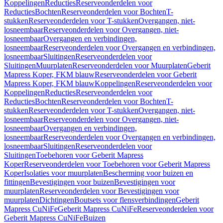
Koppelingen
Reducties
Reserveonderdelen voor
Reducties
Bochten
Reserveonderdelen voor Bochten
T-
stukken
Reserveonderdelen voor T-stukken
Overgangen, niet-
losneembaar
Reserveonderdelen voor Overgangen, niet-
losneembaar
Overgangen en verbindingen,
losneembaar
Reserveonderdelen voor Overgangen en verbindingen,
losneembaar
Sluitingen
Reserveonderdelen voor
Sluitingen
Muurplaten
Reserveonderdelen voor Muurplaten
Geberit
Mapress Koper, FKM blauw
Reserveonderdelen voor Geberit
Mapress Koper, FKM blauw
Koppelingen
Reserveonderdelen voor
Koppelingen
Reducties
Reserveonderdelen voor
Reducties
Bochten
Reserveonderdelen voor Bochten
T-
stukken
Reserveonderdelen voor T-stukken
Overgangen, niet-
losneembaar
Reserveonderdelen voor Overgangen, niet-
losneembaar
Overgangen en verbindingen,
losneembaar
Reserveonderdelen voor Overgangen en verbindingen,
losneembaar
Sluitingen
Reserveonderdelen voor
Sluitingen
Toebehoren voor Geberit Mapress
Koper
Reserveonderdelen voor Toebehoren voor Geberit Mapress
Koper
Isolaties voor muurplaten
Bescherming voor buizen en
fittingen
Bevestigingen voor buizen
Bevestigingen voor
muurplaten
Reserveonderdelen voor Bevestigingen voor
muurplaten
Dichtingen
Boutsets voor flensverbindingen
Geberit
Mapress CuNiFe
Geberit Mapress CuNiFe
Reserveonderdelen voor
Geberit Mapress CuNiFe
Buizen