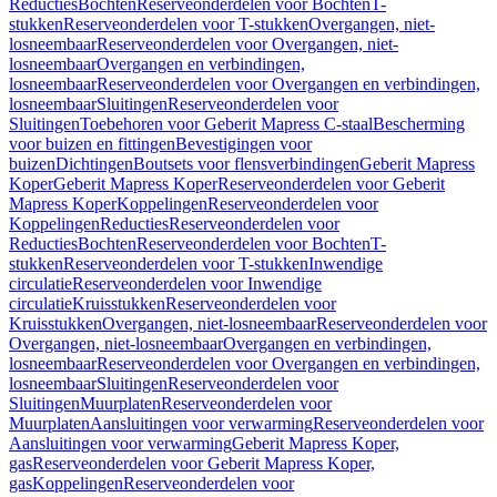
Reducties
Bochten
Reserveonderdelen voor Bochten
T-
stukken
Reserveonderdelen voor T-stukken
Overgangen, niet-
losneembaar
Reserveonderdelen voor Overgangen, niet-
losneembaar
Overgangen en verbindingen,
losneembaar
Reserveonderdelen voor Overgangen en verbindingen,
losneembaar
Sluitingen
Reserveonderdelen voor
Sluitingen
Toebehoren voor Geberit Mapress C-staal
Bescherming
voor buizen en fittingen
Bevestigingen voor
buizen
Dichtingen
Boutsets voor flensverbindingen
Geberit Mapress
Koper
Geberit Mapress Koper
Reserveonderdelen voor Geberit
Mapress Koper
Koppelingen
Reserveonderdelen voor
Koppelingen
Reducties
Reserveonderdelen voor
Reducties
Bochten
Reserveonderdelen voor Bochten
T-
stukken
Reserveonderdelen voor T-stukken
Inwendige
circulatie
Reserveonderdelen voor Inwendige
circulatie
Kruisstukken
Reserveonderdelen voor
Kruisstukken
Overgangen, niet-losneembaar
Reserveonderdelen voor
Overgangen, niet-losneembaar
Overgangen en verbindingen,
losneembaar
Reserveonderdelen voor Overgangen en verbindingen,
losneembaar
Sluitingen
Reserveonderdelen voor
Sluitingen
Muurplaten
Reserveonderdelen voor
Muurplaten
Aansluitingen voor verwarming
Reserveonderdelen voor
Aansluitingen voor verwarming
Geberit Mapress Koper,
gas
Reserveonderdelen voor Geberit Mapress Koper,
gas
Koppelingen
Reserveonderdelen voor