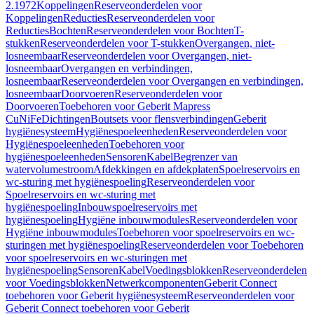
2.1972
Koppelingen
Reserveonderdelen voor
Koppelingen
Reducties
Reserveonderdelen voor
Reducties
Bochten
Reserveonderdelen voor Bochten
T-
stukken
Reserveonderdelen voor T-stukken
Overgangen, niet-
losneembaar
Reserveonderdelen voor Overgangen, niet-
losneembaar
Overgangen en verbindingen,
losneembaar
Reserveonderdelen voor Overgangen en verbindingen,
losneembaar
Doorvoeren
Reserveonderdelen voor
Doorvoeren
Toebehoren voor Geberit Mapress
CuNiFe
Dichtingen
Boutsets voor flensverbindingen
Geberit
hygiënesysteem
Hygiënespoeleenheden
Reserveonderdelen voor
Hygiënespoeleenheden
Toebehoren voor
hygiënespoeleenheden
Sensoren
Kabel
Begrenzer van
watervolumestroom
Afdekkingen en afdekplaten
Spoelreservoirs en
wc-sturing met hygiënespoeling
Reserveonderdelen voor
Spoelreservoirs en wc-sturing met
hygiënespoeling
Inbouwspoelreservoirs met
hygiënespoeling
Hygiëne inbouwmodules
Reserveonderdelen voor
Hygiëne inbouwmodules
Toebehoren voor spoelreservoirs en wc-
sturingen met hygiënespoeling
Reserveonderdelen voor Toebehoren
voor spoelreservoirs en wc-sturingen met
hygiënespoeling
Sensoren
Kabel
Voedingsblokken
Reserveonderdelen
voor Voedingsblokken
Netwerkcomponenten
Geberit Connect
toebehoren voor Geberit hygiënesysteem
Reserveonderdelen voor
Geberit Connect toebehoren voor Geberit