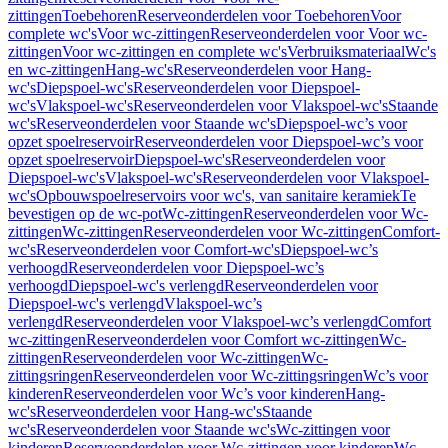
zittingen
Toebehoren
Reserveonderdelen voor Toebehoren
Voor
complete wc's
Voor wc-zittingen
Reserveonderdelen voor Voor wc-
zittingen
Voor wc-zittingen en complete wc's
Verbruiksmateriaal
Wc's
en wc-zittingen
Hang-wc's
Reserveonderdelen voor Hang-
wc's
Diepspoel-wc's
Reserveonderdelen voor Diepspoel-
wc's
Vlakspoel-wc's
Reserveonderdelen voor Vlakspoel-wc's
Staande
wc's
Reserveonderdelen voor Staande wc's
Diepspoel-wc’s voor
opzet spoelreservoir
Reserveonderdelen voor Diepspoel-wc’s voor
opzet spoelreservoir
Diepspoel-wc's
Reserveonderdelen voor
Diepspoel-wc's
Vlakspoel-wc's
Reserveonderdelen voor Vlakspoel-
wc's
Opbouwspoelreservoirs voor wc's, van sanitaire keramiek
Te
bevestigen op de wc-pot
Wc-zittingen
Reserveonderdelen voor Wc-
zittingen
Wc-zittingen
Reserveonderdelen voor Wc-zittingen
Comfort-
wc's
Reserveonderdelen voor Comfort-wc's
Diepspoel-wc’s
verhoogd
Reserveonderdelen voor Diepspoel-wc’s
verhoogd
Diepspoel-wc's verlengd
Reserveonderdelen voor
Diepspoel-wc's verlengd
Vlakspoel-wc’s
verlengd
Reserveonderdelen voor Vlakspoel-wc’s verlengd
Comfort
wc-zittingen
Reserveonderdelen voor Comfort wc-zittingen
Wc-
zittingen
Reserveonderdelen voor Wc-zittingen
Wc-
zittingsringen
Reserveonderdelen voor Wc-zittingsringen
Wc’s voor
kinderen
Reserveonderdelen voor Wc’s voor kinderen
Hang-
wc's
Reserveonderdelen voor Hang-wc's
Staande
wc's
Reserveonderdelen voor Staande wc's
Wc-zittingen voor
kinderen
Reserveonderdelen voor Wc-zittingen voor kinderen
Wc-