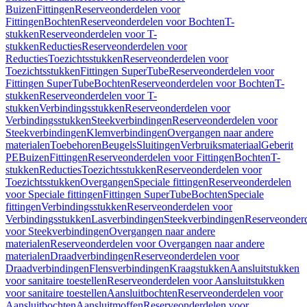
Buizen
Fittingen
Reserveonderdelen voor
Fittingen
Bochten
Reserveonderdelen voor Bochten
T-
stukken
Reserveonderdelen voor T-
stukken
Reducties
Reserveonderdelen voor
Reducties
Toezichtsstukken
Reserveonderdelen voor
Toezichtsstukken
Fittingen SuperTube
Reserveonderdelen voor
Fittingen SuperTube
Bochten
Reserveonderdelen voor Bochten
T-
stukken
Reserveonderdelen voor T-
stukken
Verbindingsstukken
Reserveonderdelen voor
Verbindingsstukken
Steekverbindingen
Reserveonderdelen voor
Steekverbindingen
Klemverbindingen
Overgangen naar andere
materialen
Toebehoren
Beugels
Sluitingen
Verbruiksmateriaal
Geberit
PE
Buizen
Fittingen
Reserveonderdelen voor Fittingen
Bochten
T-
stukken
Reducties
Toezichtsstukken
Reserveonderdelen voor
Toezichtsstukken
Overgangen
Speciale fittingen
Reserveonderdelen
voor Speciale fittingen
Fittingen SuperTube
Bochten
Speciale
fittingen
Verbindingsstukken
Reserveonderdelen voor
Verbindingsstukken
Lasverbindingen
Steekverbindingen
Reserveonder
voor Steekverbindingen
Overgangen naar andere
materialen
Reserveonderdelen voor Overgangen naar andere
materialen
Draadverbindingen
Reserveonderdelen voor
Draadverbindingen
Flensverbindingen
Kraagstukken
Aansluitstukken
voor sanitaire toestellen
Reserveonderdelen voor Aansluitstukken
voor sanitaire toestellen
Aansluitbochten
Reserveonderdelen voor
Aansluitbochten
Aansluitmoffen
Reserveonderdelen voor