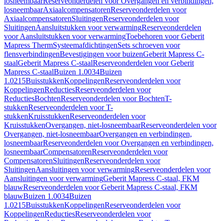
losneembaar
Reserveonderdelen voor Overgangen en verbindingen,
losneembaar
Axiaalcompensatoren
Reserveonderdelen voor
Axiaalcompensatoren
Sluitingen
Reserveonderdelen voor
Sluitingen
Aansluitstukken voor verwarming
Reserveonderdelen
voor Aansluitstukken voor verwarming
Toebehoren voor Geberit
Mapress Therm
Systeemafdichtingen
Sets schroeven voor
flensverbindingen
Bevestigingen voor buizen
Geberit Mapress C-
staal
Geberit Mapress C-staal
Reserveonderdelen voor Geberit
Mapress C-staal
Buizen 1.0034
Buizen
1.0215
Buisstukken
Koppelingen
Reserveonderdelen voor
Koppelingen
Reducties
Reserveonderdelen voor
Reducties
Bochten
Reserveonderdelen voor Bochten
T-
stukken
Reserveonderdelen voor T-
stukken
Kruisstukken
Reserveonderdelen voor
Kruisstukken
Overgangen, niet-losneembaar
Reserveonderdelen voor
Overgangen, niet-losneembaar
Overgangen en verbindingen,
losneembaar
Reserveonderdelen voor Overgangen en verbindingen,
losneembaar
Compensatoren
Reserveonderdelen voor
Compensatoren
Sluitingen
Reserveonderdelen voor
Sluitingen
Aansluitingen voor verwarming
Reserveonderdelen voor
Aansluitingen voor verwarming
Geberit Mapress C-staal, FKM
blauw
Reserveonderdelen voor Geberit Mapress C-staal, FKM
blauw
Buizen 1.0034
Buizen
1.0215
Buisstukken
Koppelingen
Reserveonderdelen voor
Koppelingen
Reducties
Reserveonderdelen voor