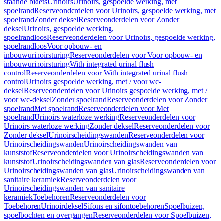
staande bidets
Urinoirs
Urinoirs, gespoelde werking, met
spoelrand
Reserveonderdelen voor Urinoirs, gespoelde werking, met
spoelrand
Zonder deksel
Reserveonderdelen voor Zonder
deksel
Urinoirs, gespoelde werking,
spoelrandloos
Reserveonderdelen voor Urinoirs, gespoelde werking,
spoelrandloos
Voor opbouw- en
inbouwurinoirsturing
Reserveonderdelen voor Voor opbouw- en
inbouwurinoirsturing
With integrated urinal flush
control
Reserveonderdelen voor With integrated urinal flush
control
Urinoirs gespoelde werking, met / voor wc-
deksel
Reserveonderdelen voor Urinoirs gespoelde werking, met /
voor wc-deksel
Zonder spoelrand
Reserveonderdelen voor Zonder
spoelrand
Met spoelrand
Reserveonderdelen voor Met
spoelrand
Urinoirs waterloze werking
Reserveonderdelen voor
Urinoirs waterloze werking
Zonder deksel
Reserveonderdelen voor
Zonder deksel
Urinoirscheidingswanden
Reserveonderdelen voor
Urinoirscheidingswanden
Urinoirscheidingswanden van
kunststof
Reserveonderdelen voor Urinoirscheidingswanden van
kunststof
Urinoirscheidingswanden van glas
Reserveonderdelen voor
Urinoirscheidingswanden van glas
Urinoirscheidingswanden van
sanitaire keramiek
Reserveonderdelen voor
Urinoirscheidingswanden van sanitaire
keramiek
Toebehoren
Reserveonderdelen voor
Toebehoren
Urinoirdeksel
Sifons en sifontoebehoren
Spoelbuizen,
spoelbochten en overgangen
Reserveonderdelen voor Spoelbuizen,