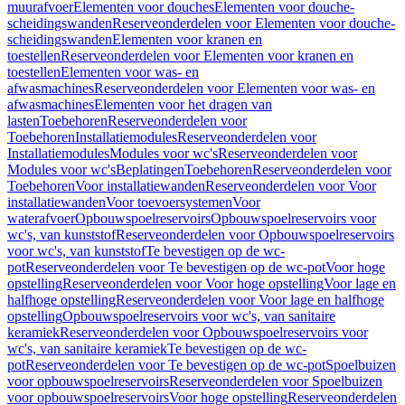
muurafvoer
Elementen voor douches
Elementen voor douche-
scheidingswanden
Reserveonderdelen voor Elementen voor douche-
scheidingswanden
Elementen voor kranen en
toestellen
Reserveonderdelen voor Elementen voor kranen en
toestellen
Elementen voor was- en
afwasmachines
Reserveonderdelen voor Elementen voor was- en
afwasmachines
Elementen voor het dragen van
lasten
Toebehoren
Reserveonderdelen voor
Toebehoren
Installatiemodules
Reserveonderdelen voor
Installatiemodules
Modules voor wc's
Reserveonderdelen voor
Modules voor wc's
Beplatingen
Toebehoren
Reserveonderdelen voor
Toebehoren
Voor installatiewanden
Reserveonderdelen voor Voor
installatiewanden
Voor toevoersystemen
Voor
waterafvoer
Opbouwspoelreservoirs
Opbouwspoelreservoirs voor
wc's, van kunststof
Reserveonderdelen voor Opbouwspoelreservoirs
voor wc's, van kunststof
Te bevestigen op de wc-
pot
Reserveonderdelen voor Te bevestigen op de wc-pot
Voor hoge
opstelling
Reserveonderdelen voor Voor hoge opstelling
Voor lage en
halfhoge opstelling
Reserveonderdelen voor Voor lage en halfhoge
opstelling
Opbouwspoelreservoirs voor wc's, van sanitaire
keramiek
Reserveonderdelen voor Opbouwspoelreservoirs voor
wc's, van sanitaire keramiek
Te bevestigen op de wc-
pot
Reserveonderdelen voor Te bevestigen op de wc-pot
Spoelbuizen
voor opbouwspoelreservoirs
Reserveonderdelen voor Spoelbuizen
voor opbouwspoelreservoirs
Voor hoge opstelling
Reserveonderdelen