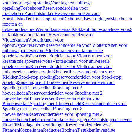
voor Voor hoge opstelling
Voor lage en halfhoge
opstelling
Toebehoren
Reserveonderdelen voor
Toebehoren
Aansluitstukken
Reserveonderdelen voor
Aansluitstukken
Hoekstopkranen
Dichtingen
Bevestigingen
Manchetten
rozetten en
debietmoderatoren
Verbruiksmateriaal
Klokken
Inbouwspoelreservoirs
en klokken
Vlotterkranen
Reserveonderdelen voor
Vlotterkranen
Vlotterkranen voor
opbouwspoelreservoirs
Reserveonderdelen voor Vlotterkranen voor
opbouwspoelreservoirs
Vlotterkranen voor keramische
spoelreservoirs
Reserveonderdelen voor Vlotterkranen voor
keramische spoelreservoirs
Vlotterkranen voor universeele
spoelreservoirs
Reserveonderdelen voor Vlotterkranen voor
universeele spoelreservoirs
Klokken
Reserveonderdelen voor
Klokken
Spoel-stop spoeling
Reserveonderdelen voor Spoel-stop
spoeling
Spoeling met 1 hoeveelheid
Reserveonderdelen voor
Spoeling met 1 hoeveelheid
Spoeling met 2
hoeveelheden
Reserveonderdelen voor Spoeling met 2
hoeveelheden
Binnenwerken
Reserveonderdelen voor
Binnenwerken
Spoeling met 1 hoeveelheid
Reserveonderdelen voor
Spoeling met 1 hoeveelheid
Spoeling met 2
hoeveelheden
Reserveonderdelen voor Spoeling met 2
hoeveelheden
Toebehoren
Drukkers
Overgangen
Afsluitstoppen
Toevoe
FlowFit
Meerlagenbuizen
Fittingen
Reserveonderdelen voor
Fittingen
Koppelingen
Reducties
Bochten
T-stukken
Inwendige