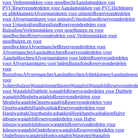
voor Verlengstukken voor spoelbocht
Aansluitstukken van
PVC
Reserveonderdelen voor Aansluitstukken van PVC
Dichtingen
en afdekkappen
Afvoergarnituren voor urinoirs
Reserveonderdelen
voor Afvoergarnituren voor urinoirs
Urinoirsifons
Reserveonderdelen
voor Urinoirsifons
Buissifons
Reserveonderdelen voor
Buissifons
Verlengstukken voor spoelbuizen en voor
spoelbochten
Reserveonderdelen voor Verlengstukken voor
spoelbuizen en voor
spoelbochten
Afvoermanchet
Reserveonderdelen voor
Afvoermanchet
Aansluitbochten
Reserveonderdelen voor
Aansluitbochten
Afvoergarnituren voor bidets
Reserveonderdelen
voor Afvoergarnituren voor bidets
Buissifons
Reserveonderdelen
voor
Buissifons
Afvoermanchet
Aansluitbochten
Afdekkingen
Aansluitingen
voor
Soldeerhulzen
Wastafelopstellingen
Wastafels
Wastafels
Reserveonderde
voor Wastafels
Dubbele wastafels
Reserveonderdelen voor Dubbele
wastafels
Meubelwastafels
Reserveonderdelen voor
Meubelwastafels
Opzetwastafels
Reserveonderdelen voor
Opzetwastafels
Handwasbak
Reserveonderdelen voor
Handwasbak
Opzethandwasbakken
Hoekhandwasbakken
Halve
inbouwwastafels
Reserveonderdelen voor Halve
inbouwwastafels
Inbouwwastafels
Reserveonderdelen voor
Inbouwwastafels
Onderbouwwastafels
Reserveonderdelen voor
Onderbouwwastafels
Hoekwastafels
Wasgoten
Wastafels