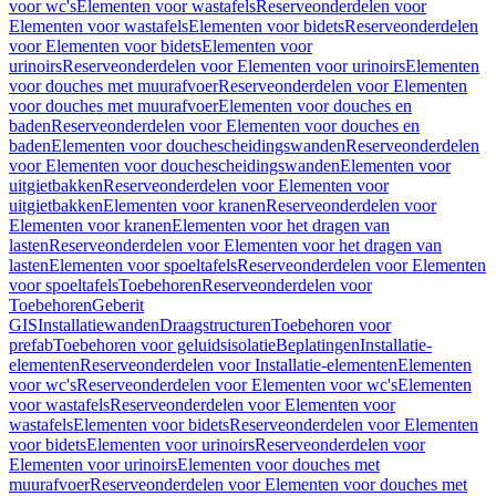
voor wc's
Elementen voor wastafels
Reserveonderdelen voor
Elementen voor wastafels
Elementen voor bidets
Reserveonderdelen
voor Elementen voor bidets
Elementen voor
urinoirs
Reserveonderdelen voor Elementen voor urinoirs
Elementen
voor douches met muurafvoer
Reserveonderdelen voor Elementen
voor douches met muurafvoer
Elementen voor douches en
baden
Reserveonderdelen voor Elementen voor douches en
baden
Elementen voor douchescheidingswanden
Reserveonderdelen
voor Elementen voor douchescheidingswanden
Elementen voor
uitgietbakken
Reserveonderdelen voor Elementen voor
uitgietbakken
Elementen voor kranen
Reserveonderdelen voor
Elementen voor kranen
Elementen voor het dragen van
lasten
Reserveonderdelen voor Elementen voor het dragen van
lasten
Elementen voor spoeltafels
Reserveonderdelen voor Elementen
voor spoeltafels
Toebehoren
Reserveonderdelen voor
Toebehoren
Geberit
GIS
Installatiewanden
Draagstructuren
Toebehoren voor
prefab
Toebehoren voor geluidsisolatie
Beplatingen
Installatie-
elementen
Reserveonderdelen voor Installatie-elementen
Elementen
voor wc's
Reserveonderdelen voor Elementen voor wc's
Elementen
voor wastafels
Reserveonderdelen voor Elementen voor
wastafels
Elementen voor bidets
Reserveonderdelen voor Elementen
voor bidets
Elementen voor urinoirs
Reserveonderdelen voor
Elementen voor urinoirs
Elementen voor douches met
muurafvoer
Reserveonderdelen voor Elementen voor douches met