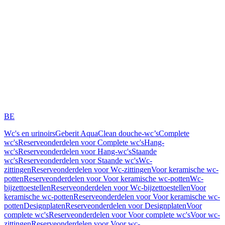
BE
Wc's en urinoirs
Geberit AquaClean douche-wc’s
Complete
wc's
Reserveonderdelen voor Complete wc's
Hang-
wc's
Reserveonderdelen voor Hang-wc's
Staande
wc's
Reserveonderdelen voor Staande wc's
Wc-
zittingen
Reserveonderdelen voor Wc-zittingen
Voor keramische wc-
potten
Reserveonderdelen voor Voor keramische wc-potten
Wc-
bijzettoestellen
Reserveonderdelen voor Wc-bijzettoestellen
Voor
keramische wc-potten
Reserveonderdelen voor Voor keramische wc-
potten
Designplaten
Reserveonderdelen voor Designplaten
Voor
complete wc's
Reserveonderdelen voor Voor complete wc's
Voor wc-
zittingen
Reserveonderdelen voor Voor wc-