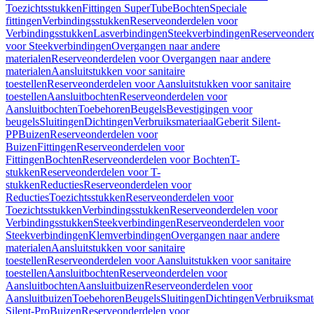
Toezichtsstukken
Fittingen SuperTube
Bochten
Speciale
fittingen
Verbindingsstukken
Reserveonderdelen voor
Verbindingsstukken
Lasverbindingen
Steekverbindingen
Reserveonder
voor Steekverbindingen
Overgangen naar andere
materialen
Reserveonderdelen voor Overgangen naar andere
materialen
Aansluitstukken voor sanitaire
toestellen
Reserveonderdelen voor Aansluitstukken voor sanitaire
toestellen
Aansluitbochten
Reserveonderdelen voor
Aansluitbochten
Toebehoren
Beugels
Bevestigingen voor
beugels
Sluitingen
Dichtingen
Verbruiksmateriaal
Geberit Silent-
PP
Buizen
Reserveonderdelen voor
Buizen
Fittingen
Reserveonderdelen voor
Fittingen
Bochten
Reserveonderdelen voor Bochten
T-
stukken
Reserveonderdelen voor T-
stukken
Reducties
Reserveonderdelen voor
Reducties
Toezichtsstukken
Reserveonderdelen voor
Toezichtsstukken
Verbindingsstukken
Reserveonderdelen voor
Verbindingsstukken
Steekverbindingen
Reserveonderdelen voor
Steekverbindingen
Klemverbindingen
Overgangen naar andere
materialen
Aansluitstukken voor sanitaire
toestellen
Reserveonderdelen voor Aansluitstukken voor sanitaire
toestellen
Aansluitbochten
Reserveonderdelen voor
Aansluitbochten
Aansluitbuizen
Reserveonderdelen voor
Aansluitbuizen
Toebehoren
Beugels
Sluitingen
Dichtingen
Verbruiksmat
Silent-Pro
Buizen
Reserveonderdelen voor