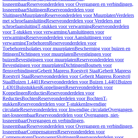
losneembaar
Reserveonderdelen voor Overgangen en verbindingen,
losneembaar
Sluitingen
Reserveonderdelen voor
Sluitingen
Muurplaten
Reserveonderdelen voor Muurplaten
Verdelers
met schroefaansluiting
Reserveonderdelen voor Verdelers met
schroefaansluiting
T-stukken voor verwarming
Reserveonderdelen
voor T-stukken voor verwarming
Aansluitingen voor
verwarming
Reserveonderdelen voor Aansluitingen voor
verwarming
Toebehoren
Reserveonderdelen voor
Toebehoren
Isolaties voor muurplaten
Bescherming voor buizen en
fittingen
Dichtingen voor muurplaten
Bevestigingen voor
buizen
Bevestigingen voor muurplaten
Reserveonderdelen voor
Bevestigingen voor muurplaten
Dichtingen
Boutsets voor
flensverbindingen
Geberit Mapress Roestvrij Staal
Geberit Mapress
Roestvrij Staal
Reserveonderdelen voor Geberit Mapress Roestvrij
Staal
Buizen 1.4401
Reserveonderdelen voor Buizen 1.4401
Buizen
1.4301
Buisstukken
Koppelingen
Reserveonderdelen voor
Koppelingen
Reducties
Reserveonderdelen voor
Reducties
Bochten
Reserveonderdelen voor Bochten
T-
stukken
Reserveonderdelen voor T-stukken
Inwendige
circulatie
Reserveonderdelen voor Inwendige circulatie
Overgangen,
niet-losneembaar
Reserveonderdelen voor Overgangen, niet-
losneembaar
Overgangen en verbindingen,
losneembaar
Reserveonderdelen voor Overgangen en verbindingen,
losneembaar
Compensatoren
Reserveonderdelen voor
Compensatoren
Doorvoeren
Sluitingen
Reserveonderdelen voor