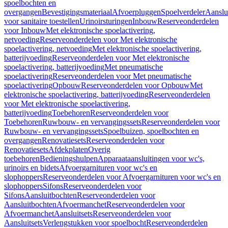
spoelbochten en
overgangen
Bevestigingsmateriaal
Afvoerpluggen
Spoelverdeler
Aanslu
voor sanitaire toestellen
Urinoirsturingen
Inbouw
Reserveonderdelen
voor Inbouw
Met elektronische spoelactivering,
netvoeding
Reserveonderdelen voor Met elektronische
spoelactivering, netvoeding
Met elektronische spoelactivering,
batterijvoeding
Reserveonderdelen voor Met elektronische
spoelactivering, batterijvoeding
Met pneumatische
spoelactivering
Reserveonderdelen voor Met pneumatische
spoelactivering
Opbouw
Reserveonderdelen voor Opbouw
Met
elektronische spoelactivering, batterijvoeding
Reserveonderdelen
voor Met elektronische spoelactivering,
batterijvoeding
Toebehoren
Reserveonderdelen voor
Toebehoren
Ruwbouw- en vervangingssets
Reserveonderdelen voor
Ruwbouw- en vervangingssets
Spoelbuizen, spoelbochten en
overgangen
Renovatiesets
Reserveonderdelen voor
Renovatiesets
Afdekplaten
Overig
toebehoren
Bedieningshulpen
Apparaataansluitingen voor wc's,
urinoirs en bidets
Afvoergarnituren voor wc's en
slophoppers
Reserveonderdelen voor Afvoergarnituren voor wc's en
slophoppers
Sifons
Reserveonderdelen voor
Sifons
Aansluitbochten
Reserveonderdelen voor
Aansluitbochten
Afvoermanchet
Reserveonderdelen voor
Afvoermanchet
Aansluitsets
Reserveonderdelen voor
Aansluitsets
Verlengstukken voor spoelbocht
Reserveonderdelen