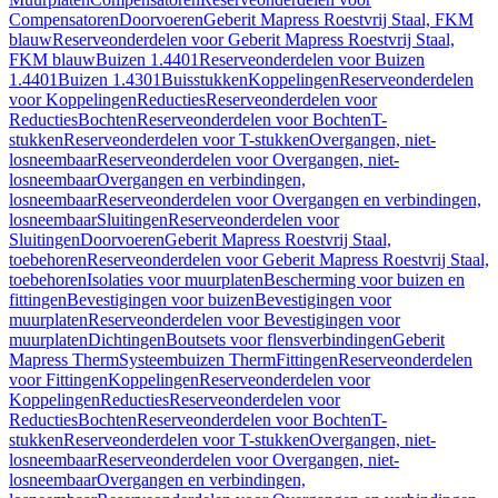
Compensatoren
Doorvoeren
Geberit Mapress Roestvrij Staal, FKM
blauw
Reserveonderdelen voor Geberit Mapress Roestvrij Staal,
FKM blauw
Buizen 1.4401
Reserveonderdelen voor Buizen
1.4401
Buizen 1.4301
Buisstukken
Koppelingen
Reserveonderdelen
voor Koppelingen
Reducties
Reserveonderdelen voor
Reducties
Bochten
Reserveonderdelen voor Bochten
T-
stukken
Reserveonderdelen voor T-stukken
Overgangen, niet-
losneembaar
Reserveonderdelen voor Overgangen, niet-
losneembaar
Overgangen en verbindingen,
losneembaar
Reserveonderdelen voor Overgangen en verbindingen,
losneembaar
Sluitingen
Reserveonderdelen voor
Sluitingen
Doorvoeren
Geberit Mapress Roestvrij Staal,
toebehoren
Reserveonderdelen voor Geberit Mapress Roestvrij Staal,
toebehoren
Isolaties voor muurplaten
Bescherming voor buizen en
fittingen
Bevestigingen voor buizen
Bevestigingen voor
muurplaten
Reserveonderdelen voor Bevestigingen voor
muurplaten
Dichtingen
Boutsets voor flensverbindingen
Geberit
Mapress Therm
Systeembuizen Therm
Fittingen
Reserveonderdelen
voor Fittingen
Koppelingen
Reserveonderdelen voor
Koppelingen
Reducties
Reserveonderdelen voor
Reducties
Bochten
Reserveonderdelen voor Bochten
T-
stukken
Reserveonderdelen voor T-stukken
Overgangen, niet-
losneembaar
Reserveonderdelen voor Overgangen, niet-
losneembaar
Overgangen en verbindingen,