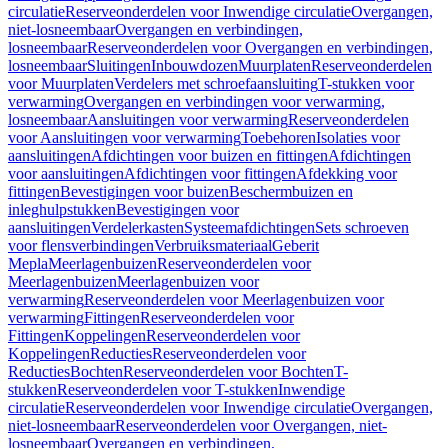
circulatie
Reserveonderdelen voor Inwendige circulatie
Overgangen,
niet-losneembaar
Overgangen en verbindingen,
losneembaar
Reserveonderdelen voor Overgangen en verbindingen,
losneembaar
Sluitingen
Inbouwdozen
Muurplaten
Reserveonderdelen
voor Muurplaten
Verdelers met schroefaansluiting
T-stukken voor
verwarming
Overgangen en verbindingen voor verwarming,
losneembaar
Aansluitingen voor verwarming
Reserveonderdelen
voor Aansluitingen voor verwarming
Toebehoren
Isolaties voor
aansluitingen
Afdichtingen voor buizen en fittingen
Afdichtingen
voor aansluitingen
Afdichtingen voor fittingen
Afdekking voor
fittingen
Bevestigingen voor buizen
Beschermbuizen en
inleghulpstukken
Bevestigingen voor
aansluitingen
Verdelerkasten
Systeemafdichtingen
Sets schroeven
voor flensverbindingen
Verbruiksmateriaal
Geberit
Mepla
Meerlagenbuizen
Reserveonderdelen voor
Meerlagenbuizen
Meerlagenbuizen voor
verwarming
Reserveonderdelen voor Meerlagenbuizen voor
verwarming
Fittingen
Reserveonderdelen voor
Fittingen
Koppelingen
Reserveonderdelen voor
Koppelingen
Reducties
Reserveonderdelen voor
Reducties
Bochten
Reserveonderdelen voor Bochten
T-
stukken
Reserveonderdelen voor T-stukken
Inwendige
circulatie
Reserveonderdelen voor Inwendige circulatie
Overgangen,
niet-losneembaar
Reserveonderdelen voor Overgangen, niet-
losneembaar
Overgangen en verbindingen,