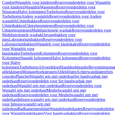
Comfort
Wastafels voor kinderen
Reserveonderdelen voor Wastafels
voor kinderen
Wastafels
Wasgoten
Reserveonderdelen voor
Wasgoten
Halve kolommen
Toebehoren
Reserveonderdelen voor
Toebehoren
Andere wastafels
Reserveonderdelen voor Andere
wastafels
Uitgietbakken
Reserveonderdelen voor
Uitgietbakken
Uitstortgootstenen
Reserveonderdelen voor
Uitstortgootstenen
Multifunctionele wasbak
Reserveonderdelen voor
Multifunctionele wasbak
Opvangbakken voor
gips
Laboratoriumbakken
Reserveonderdelen voor
Laboratoriumbakken
Wastafels voor klaslokalen
Reserveonderdelen
voor Wastafels voor
klaslokalen
Toebehoren
Kolommen
Reserveonderdelen voor
Kolommen
Staande kolommen
Halve kolommen
Reserveonderdelen
voor Halve
kolommen
Toebehoren
Afvoerdeksel
Handdoekhouder
Bevestigingsmat
afdekkingen
Montagehoeksteunen
Afdeklijsten
Achterwandplaten
Sets
consoles
Planchet
Wastafel sets met onderkast
Set handwasbak met
onderkast
Reserveonderdelen voor Set handwasbak met
onderkast
Wastafel sets met onderkast
Reserveonderdelen voor
Wastafel sets met onderkast
Meubelwastafel sets met
onderkast
Reserveonderdelen voor Meubelwastafel sets met
onderkast
Inbouwwastafel sets met onderkast
Reserveonderdelen
voor Inbouwwastafel sets met
onderkast
Badkamermeubilair
Wastafelonderkasten
Reserveonderdelen
voor Wastafelonderkasten
Voor handwasbakken
Reserveonderdelen