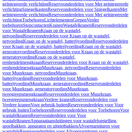
geïntegreerde verlichting
Reserveonderdelen voor Met geïntegreerde
verlichting
Spiegelkasten
Reserveonderdelen voor Spiegelkasten
Met
geïntegreerde verlichting
Reserveonderdelen voor Met geïntegreerde
verlichting
Toebehoren
Lichtelementen
Grepen
Verder
toebehoren
Stopcontacten
Kranen
Wastafelkranen
Reserveonderdelen
voor Wastafelkranen
Kraan op de wastafel,
netvoeding
Reserveonderdelen voor Kraan op de wastafel,
netvoeding
Kraan op de wastafel, batterijvoeding
Reserveonderdelen
voor Kraan op de wastafel, batterijvoeding
Kraan op de wastafel,
generatorvoeding
Reserveonderdelen voor Kraan op de wastafel,
generatorvoeding
Kraan op de wastafel,
eenhendelmengkraan
Reserveonderdelen voor Kraan op de wastafel,
eenhendelmengkraan
Muurkraan, netvoeding
Reserveonderdelen
voor Muurkraan, netvoeding
Muurkraan,
batterijvoeding
Reserveonderdelen voor Muurkraan,
batterijvoeding
Muurkraan, generatorvoeding
Reserveonderdelen
voor Muurkraan, generatorvoeding
Muurkraan,
tweegreepsmengkraan
Reserveonderdelen voor Muurkraan,
tweegreepsmengkraan
Verdere kranen
Reserveonderdelen voor
Verdere kranen
Voor gebruik buiten
Reserveonderdelen voor Voor
gebruik buiten
Toebehoren
Reserveonderdelen voor Toebehoren
Voor
wastafelkranen
Reserveonderdelen voor Voor
wastafelkranen
Apparaataansluitingen voor wastafelopstelling,
spoelbakken, apparaten en uitgietbakken
Afvoergarnituren voor
wastafels
Reserveonderdelen voor Afvoergarnituren voor