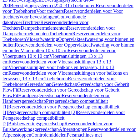
200
Bevestigingssysteem d250–315
Toebehoren
Reserveonderdelen
voor Toebehoren
Voor trechters
Reserveonderdelen voor Voor
trechters
Voor bevestigingen
Conventionele
dakafvoer
Trechters
Reserveonderdelen voor
Trechters
Dampschermelementen
Reserveonderdelen voor
Dampschermelementen
Toebehoren
Reserveonderdelen voor
Toebehoren
Vloerafwatering
Oppervlakteafwatering voor binnen en
buiten
Reserveonderdelen voor Oppervlakteafwatering voor binnen
en buiten
Vloerputten 10 x 10 cm
Reserveonderdelen voor
Vloerputten 10 x 10 cm
Vloeraansluitingen 13 x 13
cm
Reserveonderdelen voor Vloeraansluitingen 13 x 13
cm
Vloeraansluitingen voor balkons en terrassen, 13 x 13
cm
Reserveonderdelen voor Vloeraansluitingen voor balkons en
terrassen, 13 x 13 cm
Toebehoren
Reserveonderdelen voor
Toebehoren
Gereedschap
Gereedschap
Gereedschap voor Geberit
FlowFit
Reserveonderdelen voor Gereedschap voor Geberit
FlowFit
Handpersgereedschap
Reserveonderdelen voor
Handpersgereedschap
Persgereedschap compatibiliteit
[1]
Reserveonderdelen voor Persgereedschap compatibiliteit
[1]
Persgereedschap compatibiliteit [2]
Reserveonderdelen voor
Persgereedschap compatibiliteit
[2]
Buisbewerkingsgereedschap
Reserveonderdelen voor
Buisbewerkingsgereedschap
Afpersstoppen
Reserveonderdelen voor
Afpersstoppen
Controlemiddelen
Persmachines met