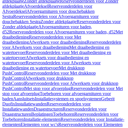
afdekplaatje
Zonder afdekplaatje
Reserveonderdelen voor Zonder
afdekplaatje
Afvoerdeksel
Reserveonderdelen voor
Afvoerdeksel
Afvoergarnituren voor douchebakken
Sestra
Reserveonderdelen voor Afvoergarnituren voor
douchebakken Sestra
Zonder afdekplaatje
Reserveonderdelen voor
Zonder afdekplaatje
Afvoergarnituren voor baden,
d52
Reserveonderdelen voor Afvoergarnituren voor baden, d52
Met
draaibediening
Reserveonderdelen voor Met
draaibediening
Afwerksets voor draaibediening
Reserveonderdelen
voor Afwerksets voor draaibediening
Met draaibediening en
watertoevoer
Reserveonderdelen voor Met draaibediening en
watertoevoer
Afwerksets voor draaibediening en
watertoevoer
Reserveonderdelen voor Afwerksets voor
draaibediening en watertoevoer
Met drukknop
PushControl
Reserveonderdelen voor Met drukknop
PushControl
Afwerksets voor drukknop
PushControl
Reserveonderdelen voor Afwerksets voor drukknop
PushControl
Met stop voor afvoerplug
Reserveonderdelen voor Met
stop voor afvoerplug
Toebehoren voor afvoergarnituren voor
baden
Aansluitsets
Installatiesystemen en spoelsystemen
Geberit
Duofix
Installatiewanden
Reserveonderdelen voor
Installatiewanden
Draagstructuren
Reserveonderdelen voor
Draagstructuren
Beplatingen
Toebehoren
Reserveonderdelen voor
Toebehoren
Installatie-elementen
Reserveonderdelen voor Installatie-
elementen
Elementen voor wc's
Reserveonderdelen voor Elementen