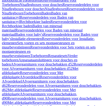
inloopdouche
Toebehoren
Reserveonderdelen voor
Toebehoren
Nisaflegboxen voor douches
Reserveonderdelen voor
Nisaflegboxen voor douches
Nisaflegboxen
Reserveonderdelen voor
Nisaflegboxen
Toebehoren
Baden
Baden van
sanitairacryl
Reserveonderdelen voor Baden van
sanitairacryl
Rechthoekige baden
Reserveonderdelen voor
Rechthoekige baden
Baden van mineraal
materiaal
Reserveonderdelen voor Baden van mineraal
materiaal
Baden voor baby's
Reserveonderdelen voor Baden voor
baby's
Installatie-elementen
Reserveonderdelen voor Installatie-
elementen
Sets voeten en sets montagesteunen en
muurbevestigingen
Reserveonderdelen voor Sets voeten en sets
montagesteunen en
muurbevestigingen
Toebehoren
Reparatiesets
Verder
toebehoren
Apparaataansluitingen voor douches en
baden
Afvoergarnituren voor douchebakken d52
Reserveonderdelen
voor Afvoergarnituren voor douchebakken d52
Met
afdekplaatje
Reserveonderdelen voor Met
afdekplaatje
Afvoerdeksel
Reserveonderdelen voor
Afvoerdeksel
Afvoergarnituren voor douchebakken,
d62
Reserveonderdelen voor Afvoergarnituren voor douchebakken,
d62
Met afdekplaatje
Reserveonderdelen voor Met
afdekplaatje
Afvoergarnituren voor douchebakken,
d90
Reserveonderdelen voor Afvoergarnituren voor douchebakken,
d90
Met afdekplaatje
Reserveonderdelen voor Met