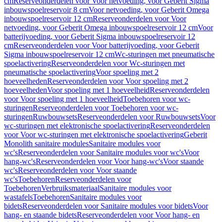
cm
Reserveonderdelen voor Voor netvoeding, voor Geberit Sigma
inbouwspoelreservoir 8 cm
Voor netvoeding, voor Geberit Omega
inbouwspoelreservoir 12 cm
Reserveonderdelen voor Voor
netvoeding, voor Geberit Omega inbouwspoelreservoir 12 cm
Voor
batterijvoeding, voor Geberit Sigma inbouwspoelreservoir 12
cm
Reserveonderdelen voor Voor batterijvoeding, voor Geberit
Sigma inbouwspoelreservoir 12 cm
Wc-sturingen met pneumatische
spoelactivering
Reserveonderdelen voor Wc-sturingen met
pneumatische spoelactivering
Voor spoeling met 2
hoeveelheden
Reserveonderdelen voor Voor spoeling met 2
hoeveelheden
Voor spoeling met 1 hoeveelheid
Reserveonderdelen
voor Voor spoeling met 1 hoeveelheid
Toebehoren voor wc-
sturingen
Reserveonderdelen voor Toebehoren voor wc-
sturingen
Ruwbouwsets
Reserveonderdelen voor Ruwbouwsets
Voor
wc-sturingen met elektronische spoelactivering
Reserveonderdelen
voor Voor wc-sturingen met elektronische spoelactivering
Geberit
Monolith sanitaire modules
Sanitaire modules voor
wc's
Reserveonderdelen voor Sanitaire modules voor wc's
Voor
hang-wc's
Reserveonderdelen voor Voor hang-wc's
Voor staande
wc's
Reserveonderdelen voor Voor staande
wc's
Toebehoren
Reserveonderdelen voor
Toebehoren
Verbruiksmateriaal
Sanitaire modules voor
wastafels
Toebehoren
Sanitaire modules voor
bidets
Reserveonderdelen voor Sanitaire modules voor bidets
Voor
hang- en staande bidets
Reserveonderdelen voor Voor hang- en