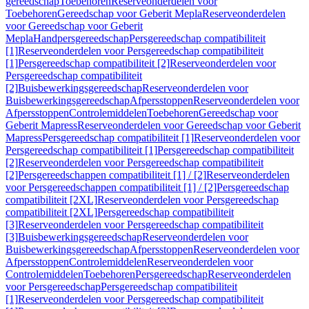
gereedschap
Toebehoren
Reserveonderdelen voor
Toebehoren
Gereedschap voor Geberit Mepla
Reserveonderdelen
voor Gereedschap voor Geberit
Mepla
Handpersgereedschap
Persgereedschap compatibiliteit
[1]
Reserveonderdelen voor Persgereedschap compatibiliteit
[1]
Persgereedschap compatibiliteit [2]
Reserveonderdelen voor
Persgereedschap compatibiliteit
[2]
Buisbewerkingsgereedschap
Reserveonderdelen voor
Buisbewerkingsgereedschap
Afpersstoppen
Reserveonderdelen voor
Afpersstoppen
Controlemiddelen
Toebehoren
Gereedschap voor
Geberit Mapress
Reserveonderdelen voor Gereedschap voor Geberit
Mapress
Persgereedschap compatibiliteit [1]
Reserveonderdelen voor
Persgereedschap compatibiliteit [1]
Persgereedschap compatibiliteit
[2]
Reserveonderdelen voor Persgereedschap compatibiliteit
[2]
Persgereedschappen compatibiliteit [1] / [2]
Reserveonderdelen
voor Persgereedschappen compatibiliteit [1] / [2]
Persgereedschap
compatibiliteit [2XL]
Reserveonderdelen voor Persgereedschap
compatibiliteit [2XL]
Persgereedschap compatibiliteit
[3]
Reserveonderdelen voor Persgereedschap compatibiliteit
[3]
Buisbewerkingsgereedschap
Reserveonderdelen voor
Buisbewerkingsgereedschap
Afpersstoppen
Reserveonderdelen voor
Afpersstoppen
Controlemiddelen
Reserveonderdelen voor
Controlemiddelen
Toebehoren
Persgereedschap
Reserveonderdelen
voor Persgereedschap
Persgereedschap compatibiliteit
[1]
Reserveonderdelen voor Persgereedschap compatibiliteit