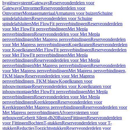
hygiënesysteem
Gateways
Reserveonderdelen voor
Gateways
Omvormer
Reserveonderdelen voor
Omvormer
Montagemateriaal
Armaturen voor buizen
Schuine
spindelafsluiters
Reserveonderdelen voor Schuine
spindelafsluiters
Met FlowFit persverbindingen
Reserveonderdelen
voor Met FlowFit persverbindingen
Met Mepla
persverbindingen
Reserveonderdelen voor Met Mepla
persverbindingen
Met Mapress persverbindingen
Reserveonderdelen
voor Met Mapress persverbindingen
Kogelkranen
Reserveonderdelen
voor Kogelkranen
Met FlowFit persverbindingen
Reserveonderdelen
voor Met FlowFit persverbindingen
Met Mepla
persverbindingen
Reserveonderdelen voor Met Mepla
persverbindingen
Met Mapress persverbindingen
Reserveonderdelen
voor Met Mapress persverbindingen
Met Mapress persverbindingen,
FKM blauw
Reserveonderdelen voor Met Mapress
persverbindingen, FKM blauw
Kogelkranen voor
inbouwmontage
Reserveonderdelen voor Kogelkranen voor
inbouwmontage
Met FlowFit persverbindingen
Met Mepla
persverbindingen
Reserveonderdelen voor Met Mepla
persverbindingen
Keerkleppen
Reserveonderdelen voor
Keerkleppen
Met Mapress persverbindingen
Reserveonderdelen voor
Met Mapress persverbindingen
Afvoersystemen voor
gebouwen
Geberit Silent-db20
Buizen
Fittingen
Reserveonderdelen
voor Fittingen
Bochten
T-stukken
Reserveonderdelen voor T-
stukken
Reducties
Toezichtsstukken
Reserveonderdelen voor