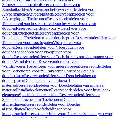
Sifons
Aansluitbochten
Reserveonderdelen voor
Aansluitbochten
Afvoermanchet
Reserveonderdelen voor
Afvoermanchet
Afvoerpluggen
Reserveonderdelen voor
Afvoerpluggen
Toebehoren
Reserveonderdelen voor
Toebehoren
Douches en baden
Douches
Vloerafvoer voor
douches
Reserveonderdelen voor Vloerafvoer voor
douches
Douchegoten
Reserveonderdelen voor
Douchegoten
Toebehoren voor douchegoten
Reserveonderdelen voor
Toebehoren voor douchegoten
Vloerputten voor
douche
Reserveonderdelen voor Vloerputten voor
douche
Toebehoren voor vloerputten voor
douche
Reserveonderdelen voor Toebehoren voor vloerputten voor
douche
Wandafvoeren
Reserveonderdelen voor
Wandafvoeren
Toebehoren voor muurafvoeren
Reserveonderdelen
voor Toebehoren voor muurafvoeren
Douchebakken en
doucheplaten
Reserveonderdelen voor Douchebakken en
doucheplaten
Doucheplaten van mineraal
materiaal
Reserveonderdelen voor Doucheplaten van mineraal
materiaal
Installatie-elementen
Reserveonderdelen voor Installatie-
elementen
Specifieke douchesifons
Reserveonderdelen voor
Specifieke douchesifons
Toebehoren
Douche-
afscheidingen
Reserveonderdelen voor Douche-
afscheidingen
Douche-afscheidingen voor
inloopdouche
Reserveonderdelen voor Douche-afscheidingen voor