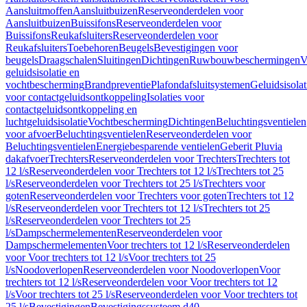
Aansluitmoffen
Aansluitbuizen
Reserveonderdelen voor
Aansluitbuizen
Buissifons
Reserveonderdelen voor
Buissifons
Reukafsluiters
Reserveonderdelen voor
Reukafsluiters
Toebehoren
Beugels
Bevestigingen voor
beugels
Draagschalen
Sluitingen
Dichtingen
Ruwbouwbeschermingen
V
geluidsisolatie en
vochtbescherming
Brandpreventie
Plafondafsluitsystemen
Geluidsisolat
voor contactgeluidsontkoppeling
Isolaties voor
contactgeluidsontkoppeling en
luchtgeluidsisolatie
Vochtbescherming
Dichtingen
Beluchtingsventielen
voor afvoer
Beluchtingsventielen
Reserveonderdelen voor
Beluchtingsventielen
Energiebesparende ventielen
Geberit Pluvia
dakafvoer
Trechters
Reserveonderdelen voor Trechters
Trechters tot
12 l/s
Reserveonderdelen voor Trechters tot 12 l/s
Trechters tot 25
l/s
Reserveonderdelen voor Trechters tot 25 l/s
Trechters voor
goten
Reserveonderdelen voor Trechters voor goten
Trechters tot 12
l/s
Reserveonderdelen voor Trechters tot 12 l/s
Trechters tot 25
l/s
Reserveonderdelen voor Trechters tot 25
l/s
Dampschermelementen
Reserveonderdelen voor
Dampschermelementen
Voor trechters tot 12 l/s
Reserveonderdelen
voor Voor trechters tot 12 l/s
Voor trechters tot 25
l/s
Noodoverlopen
Reserveonderdelen voor Noodoverlopen
Voor
trechters tot 12 l/s
Reserveonderdelen voor Voor trechters tot 12
l/s
Voor trechters tot 25 l/s
Reserveonderdelen voor Voor trechters tot
25 l/s
Bevestigingen
Bevestigingssysteem d40–