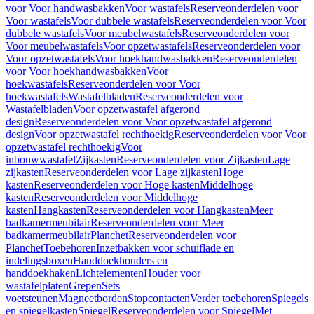
voor Voor handwasbakken
Voor wastafels
Reserveonderdelen voor
Voor wastafels
Voor dubbele wastafels
Reserveonderdelen voor Voor
dubbele wastafels
Voor meubelwastafels
Reserveonderdelen voor
Voor meubelwastafels
Voor opzetwastafels
Reserveonderdelen voor
Voor opzetwastafels
Voor hoekhandwasbakken
Reserveonderdelen
voor Voor hoekhandwasbakken
Voor
hoekwastafels
Reserveonderdelen voor Voor
hoekwastafels
Wastafelbladen
Reserveonderdelen voor
Wastafelbladen
Voor opzetwastafel afgerond
design
Reserveonderdelen voor Voor opzetwastafel afgerond
design
Voor opzetwastafel rechthoekig
Reserveonderdelen voor Voor
opzetwastafel rechthoekig
Voor
inbouwwastafel
Zijkasten
Reserveonderdelen voor Zijkasten
Lage
zijkasten
Reserveonderdelen voor Lage zijkasten
Hoge
kasten
Reserveonderdelen voor Hoge kasten
Middelhoge
kasten
Reserveonderdelen voor Middelhoge
kasten
Hangkasten
Reserveonderdelen voor Hangkasten
Meer
badkamermeubilair
Reserveonderdelen voor Meer
badkamermeubilair
Planchet
Reserveonderdelen voor
Planchet
Toebehoren
Inzetbakken voor schuiflade en
indelingsboxen
Handdoekhouders en
handdoekhaken
Lichtelementen
Houder voor
wastafelplaten
Grepen
Sets
voetsteunen
Magneetborden
Stopcontacten
Verder toebehoren
Spiegels
en spiegelkasten
Spiegel
Reserveonderdelen voor Spiegel
Met