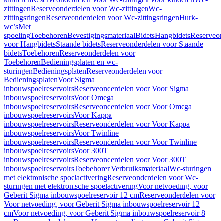
zittingen
Reserveonderdelen voor Wc-zittingen
Wc-
zittingsringen
Reserveonderdelen voor Wc-zittingsringen
Hurk-
wc’s
Met
spoeling
Toebehoren
Bevestigingsmateriaal
Bidets
Hangbidets
Reserveo
voor Hangbidets
Staande bidets
Reserveonderdelen voor Staande
bidets
Toebehoren
Reserveonderdelen voor
Toebehoren
Bedieningsplaten en wc-
sturingen
Bedieningsplaten
Reserveonderdelen voor
Bedieningsplaten
Voor Sigma
inbouwspoelreservoirs
Reserveonderdelen voor Voor Sigma
inbouwspoelreservoirs
Voor Omega
inbouwspoelreservoirs
Reserveonderdelen voor Voor Omega
inbouwspoelreservoirs
Voor Kappa
inbouwspoelreservoirs
Reserveonderdelen voor Voor Kappa
inbouwspoelreservoirs
Voor Twinline
inbouwspoelreservoirs
Reserveonderdelen voor Voor Twinline
inbouwspoelreservoirs
Voor 300T
inbouwspoelreservoirs
Reserveonderdelen voor Voor 300T
inbouwspoelreservoirs
Toebehoren
Verbruiksmateriaal
Wc-sturingen
met elektronische spoelactivering
Reserveonderdelen voor Wc-
sturingen met elektronische spoelactivering
Voor netvoeding, voor
Geberit Sigma inbouwspoelreservoir 12 cm
Reserveonderdelen voor
Voor netvoeding, voor Geberit Sigma inbouwspoelreservoir 12
cm
Voor netvoeding, voor Geberit Sigma inbouwspoelreservoir 8