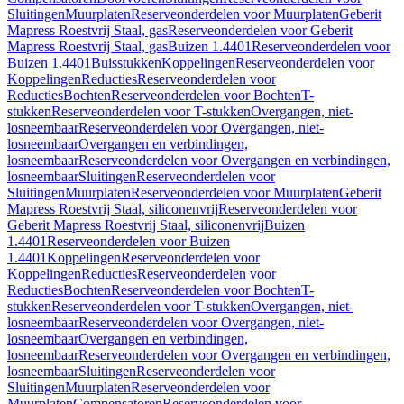
Sluitingen
Muurplaten
Reserveonderdelen voor Muurplaten
Geberit
Mapress Roestvrij Staal, gas
Reserveonderdelen voor Geberit
Mapress Roestvrij Staal, gas
Buizen 1.4401
Reserveonderdelen voor
Buizen 1.4401
Buisstukken
Koppelingen
Reserveonderdelen voor
Koppelingen
Reducties
Reserveonderdelen voor
Reducties
Bochten
Reserveonderdelen voor Bochten
T-
stukken
Reserveonderdelen voor T-stukken
Overgangen, niet-
losneembaar
Reserveonderdelen voor Overgangen, niet-
losneembaar
Overgangen en verbindingen,
losneembaar
Reserveonderdelen voor Overgangen en verbindingen,
losneembaar
Sluitingen
Reserveonderdelen voor
Sluitingen
Muurplaten
Reserveonderdelen voor Muurplaten
Geberit
Mapress Roestvrij Staal, siliconenvrij
Reserveonderdelen voor
Geberit Mapress Roestvrij Staal, siliconenvrij
Buizen
1.4401
Reserveonderdelen voor Buizen
1.4401
Koppelingen
Reserveonderdelen voor
Koppelingen
Reducties
Reserveonderdelen voor
Reducties
Bochten
Reserveonderdelen voor Bochten
T-
stukken
Reserveonderdelen voor T-stukken
Overgangen, niet-
losneembaar
Reserveonderdelen voor Overgangen, niet-
losneembaar
Overgangen en verbindingen,
losneembaar
Reserveonderdelen voor Overgangen en verbindingen,
losneembaar
Sluitingen
Reserveonderdelen voor
Sluitingen
Muurplaten
Reserveonderdelen voor
Muurplaten
Compensatoren
Reserveonderdelen voor