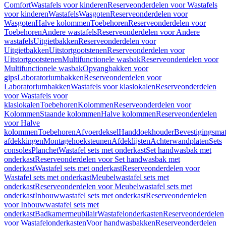
Comfort
Wastafels voor kinderen
Reserveonderdelen voor Wastafels
voor kinderen
Wastafels
Wasgoten
Reserveonderdelen voor
Wasgoten
Halve kolommen
Toebehoren
Reserveonderdelen voor
Toebehoren
Andere wastafels
Reserveonderdelen voor Andere
wastafels
Uitgietbakken
Reserveonderdelen voor
Uitgietbakken
Uitstortgootstenen
Reserveonderdelen voor
Uitstortgootstenen
Multifunctionele wasbak
Reserveonderdelen voor
Multifunctionele wasbak
Opvangbakken voor
gips
Laboratoriumbakken
Reserveonderdelen voor
Laboratoriumbakken
Wastafels voor klaslokalen
Reserveonderdelen
voor Wastafels voor
klaslokalen
Toebehoren
Kolommen
Reserveonderdelen voor
Kolommen
Staande kolommen
Halve kolommen
Reserveonderdelen
voor Halve
kolommen
Toebehoren
Afvoerdeksel
Handdoekhouder
Bevestigingsmat
afdekkingen
Montagehoeksteunen
Afdeklijsten
Achterwandplaten
Sets
consoles
Planchet
Wastafel sets met onderkast
Set handwasbak met
onderkast
Reserveonderdelen voor Set handwasbak met
onderkast
Wastafel sets met onderkast
Reserveonderdelen voor
Wastafel sets met onderkast
Meubelwastafel sets met
onderkast
Reserveonderdelen voor Meubelwastafel sets met
onderkast
Inbouwwastafel sets met onderkast
Reserveonderdelen
voor Inbouwwastafel sets met
onderkast
Badkamermeubilair
Wastafelonderkasten
Reserveonderdelen
voor Wastafelonderkasten
Voor handwasbakken
Reserveonderdelen