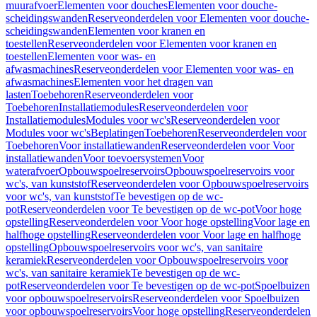
muurafvoer
Elementen voor douches
Elementen voor douche-
scheidingswanden
Reserveonderdelen voor Elementen voor douche-
scheidingswanden
Elementen voor kranen en
toestellen
Reserveonderdelen voor Elementen voor kranen en
toestellen
Elementen voor was- en
afwasmachines
Reserveonderdelen voor Elementen voor was- en
afwasmachines
Elementen voor het dragen van
lasten
Toebehoren
Reserveonderdelen voor
Toebehoren
Installatiemodules
Reserveonderdelen voor
Installatiemodules
Modules voor wc's
Reserveonderdelen voor
Modules voor wc's
Beplatingen
Toebehoren
Reserveonderdelen voor
Toebehoren
Voor installatiewanden
Reserveonderdelen voor Voor
installatiewanden
Voor toevoersystemen
Voor
waterafvoer
Opbouwspoelreservoirs
Opbouwspoelreservoirs voor
wc's, van kunststof
Reserveonderdelen voor Opbouwspoelreservoirs
voor wc's, van kunststof
Te bevestigen op de wc-
pot
Reserveonderdelen voor Te bevestigen op de wc-pot
Voor hoge
opstelling
Reserveonderdelen voor Voor hoge opstelling
Voor lage en
halfhoge opstelling
Reserveonderdelen voor Voor lage en halfhoge
opstelling
Opbouwspoelreservoirs voor wc's, van sanitaire
keramiek
Reserveonderdelen voor Opbouwspoelreservoirs voor
wc's, van sanitaire keramiek
Te bevestigen op de wc-
pot
Reserveonderdelen voor Te bevestigen op de wc-pot
Spoelbuizen
voor opbouwspoelreservoirs
Reserveonderdelen voor Spoelbuizen
voor opbouwspoelreservoirs
Voor hoge opstelling
Reserveonderdelen