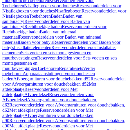
inloopdouche
Toebehoren
Reserveonderdelen voor
Toebehoren
Nisaflegboxen voor douches
Reserveonderdelen voor
Nisaflegboxen voor douches
Nisaflegboxen
Reserveonderdelen voor
Nisaflegboxen
Toebehoren
Baden
Baden van
sanitairacryl
Reserveonderdelen voor Baden van
sanitairacryl
Rechthoekige baden
Reserveonderdelen voor
Rechthoekige baden
Baden van mineraal
materiaal
Reserveonderdelen voor Baden van mineraal
materiaal
Baden voor baby's
Reserveonderdelen voor Baden voor
baby's
Installatie-elementen
Reserveonderdelen voor Installatie-
elementen
Sets voeten en sets montagesteunen en
muurbevestigingen
Reserveonderdelen voor Sets voeten en sets
montagesteunen en
muurbevestigingen
Toebehoren
Reparatiesets
Verder
toebehoren
Apparaataansluitingen voor douches en
baden
Afvoergarnituren voor douchebakken d52
Reserveonderdelen
voor Afvoergarnituren voor douchebakken d52
Met
afdekplaatje
Reserveonderdelen voor Met
afdekplaatje
Afvoerdeksel
Reserveonderdelen voor
Afvoerdeksel
Afvoergarnituren voor douchebakken,
d62
Reserveonderdelen voor Afvoergarnituren voor douchebakken,
d62
Met afdekplaatje
Reserveonderdelen voor Met
afdekplaatje
Afvoergarnituren voor douchebakken,
d90
Reserveonderdelen voor Afvoergarnituren voor douchebakken,
d90
Met afdekplaatje
Reserveonderdelen voor Met