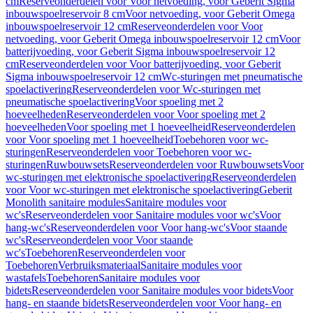
cm
Reserveonderdelen voor Voor netvoeding, voor Geberit Sigma
inbouwspoelreservoir 8 cm
Voor netvoeding, voor Geberit Omega
inbouwspoelreservoir 12 cm
Reserveonderdelen voor Voor
netvoeding, voor Geberit Omega inbouwspoelreservoir 12 cm
Voor
batterijvoeding, voor Geberit Sigma inbouwspoelreservoir 12
cm
Reserveonderdelen voor Voor batterijvoeding, voor Geberit
Sigma inbouwspoelreservoir 12 cm
Wc-sturingen met pneumatische
spoelactivering
Reserveonderdelen voor Wc-sturingen met
pneumatische spoelactivering
Voor spoeling met 2
hoeveelheden
Reserveonderdelen voor Voor spoeling met 2
hoeveelheden
Voor spoeling met 1 hoeveelheid
Reserveonderdelen
voor Voor spoeling met 1 hoeveelheid
Toebehoren voor wc-
sturingen
Reserveonderdelen voor Toebehoren voor wc-
sturingen
Ruwbouwsets
Reserveonderdelen voor Ruwbouwsets
Voor
wc-sturingen met elektronische spoelactivering
Reserveonderdelen
voor Voor wc-sturingen met elektronische spoelactivering
Geberit
Monolith sanitaire modules
Sanitaire modules voor
wc's
Reserveonderdelen voor Sanitaire modules voor wc's
Voor
hang-wc's
Reserveonderdelen voor Voor hang-wc's
Voor staande
wc's
Reserveonderdelen voor Voor staande
wc's
Toebehoren
Reserveonderdelen voor
Toebehoren
Verbruiksmateriaal
Sanitaire modules voor
wastafels
Toebehoren
Sanitaire modules voor
bidets
Reserveonderdelen voor Sanitaire modules voor bidets
Voor
hang- en staande bidets
Reserveonderdelen voor Voor hang- en