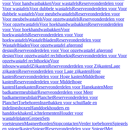
voor Voor handwasbakken
Voor wastafels
Reserveonderdelen voor
Voor wastafels
Voor dubbele wastafels
Reserveonderdelen voor Voor
dubbele wastafels
Voor meubelwastafels
Reserveonderdelen voor
Voor meubelwastafels
Voor opzetwastafels
Reserveonderdelen voor
Voor opzetwastafels
Voor hoekhandwasbakken
Reserveonderdelen
voor Voor hoekhandwasbakken
Voor
hoekwastafels
Reserveonderdelen voor Voor
hoekwastafels
Wastafelbladen
Reserveonderdelen voor
Wastafelbladen
Voor opzetwastafel afgerond
design
Reserveonderdelen voor Voor opzetwastafel afgerond
design
Voor opzetwastafel rechthoekig
Reserveonderdelen voor Voor
opzetwastafel rechthoekig
Voor
inbouwwastafel
Zijkasten
Reserveonderdelen voor Zijkasten
Lage
zijkasten
Reserveonderdelen voor Lage zijkasten
Hoge
kasten
Reserveonderdelen voor Hoge kasten
Middelhoge
kasten
Reserveonderdelen voor Middelhoge
kasten
Hangkasten
Reserveonderdelen voor Hangkasten
Meer
badkamermeubilair
Reserveonderdelen voor Meer
badkamermeubilair
Planchet
Reserveonderdelen voor
Planchet
Toebehoren
Inzetbakken voor schuiflade en
indelingsboxen
Handdoekhouders en
handdoekhaken
Lichtelementen
Houder voor
wastafelplaten
Grepen
Sets
voetsteunen
Magneetborden
Stopcontacten
Verder toebehoren
Spiegels
en spiegelkasten
Spiegel
Reserveonderdelen voor Spiegel
Met