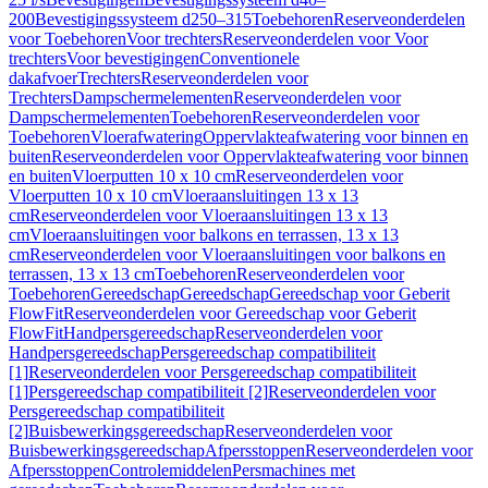
200
Bevestigingssysteem d250–315
Toebehoren
Reserveonderdelen
voor Toebehoren
Voor trechters
Reserveonderdelen voor Voor
trechters
Voor bevestigingen
Conventionele
dakafvoer
Trechters
Reserveonderdelen voor
Trechters
Dampschermelementen
Reserveonderdelen voor
Dampschermelementen
Toebehoren
Reserveonderdelen voor
Toebehoren
Vloerafwatering
Oppervlakteafwatering voor binnen en
buiten
Reserveonderdelen voor Oppervlakteafwatering voor binnen
en buiten
Vloerputten 10 x 10 cm
Reserveonderdelen voor
Vloerputten 10 x 10 cm
Vloeraansluitingen 13 x 13
cm
Reserveonderdelen voor Vloeraansluitingen 13 x 13
cm
Vloeraansluitingen voor balkons en terrassen, 13 x 13
cm
Reserveonderdelen voor Vloeraansluitingen voor balkons en
terrassen, 13 x 13 cm
Toebehoren
Reserveonderdelen voor
Toebehoren
Gereedschap
Gereedschap
Gereedschap voor Geberit
FlowFit
Reserveonderdelen voor Gereedschap voor Geberit
FlowFit
Handpersgereedschap
Reserveonderdelen voor
Handpersgereedschap
Persgereedschap compatibiliteit
[1]
Reserveonderdelen voor Persgereedschap compatibiliteit
[1]
Persgereedschap compatibiliteit [2]
Reserveonderdelen voor
Persgereedschap compatibiliteit
[2]
Buisbewerkingsgereedschap
Reserveonderdelen voor
Buisbewerkingsgereedschap
Afpersstoppen
Reserveonderdelen voor
Afpersstoppen
Controlemiddelen
Persmachines met