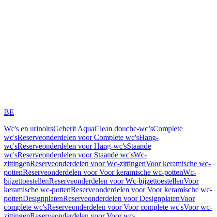
BE
Wc's en urinoirs
Geberit AquaClean douche-wc’s
Complete
wc's
Reserveonderdelen voor Complete wc's
Hang-
wc's
Reserveonderdelen voor Hang-wc's
Staande
wc's
Reserveonderdelen voor Staande wc's
Wc-
zittingen
Reserveonderdelen voor Wc-zittingen
Voor keramische wc-
potten
Reserveonderdelen voor Voor keramische wc-potten
Wc-
bijzettoestellen
Reserveonderdelen voor Wc-bijzettoestellen
Voor
keramische wc-potten
Reserveonderdelen voor Voor keramische wc-
potten
Designplaten
Reserveonderdelen voor Designplaten
Voor
complete wc's
Reserveonderdelen voor Voor complete wc's
Voor wc-
zittingen
Reserveonderdelen voor Voor wc-