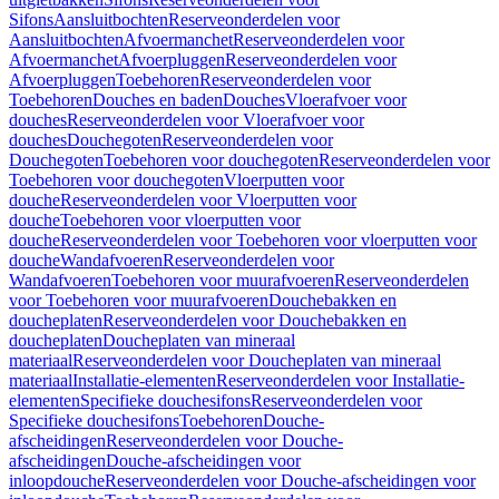
Sifons
Aansluitbochten
Reserveonderdelen voor
Aansluitbochten
Afvoermanchet
Reserveonderdelen voor
Afvoermanchet
Afvoerpluggen
Reserveonderdelen voor
Afvoerpluggen
Toebehoren
Reserveonderdelen voor
Toebehoren
Douches en baden
Douches
Vloerafvoer voor
douches
Reserveonderdelen voor Vloerafvoer voor
douches
Douchegoten
Reserveonderdelen voor
Douchegoten
Toebehoren voor douchegoten
Reserveonderdelen voor
Toebehoren voor douchegoten
Vloerputten voor
douche
Reserveonderdelen voor Vloerputten voor
douche
Toebehoren voor vloerputten voor
douche
Reserveonderdelen voor Toebehoren voor vloerputten voor
douche
Wandafvoeren
Reserveonderdelen voor
Wandafvoeren
Toebehoren voor muurafvoeren
Reserveonderdelen
voor Toebehoren voor muurafvoeren
Douchebakken en
doucheplaten
Reserveonderdelen voor Douchebakken en
doucheplaten
Doucheplaten van mineraal
materiaal
Reserveonderdelen voor Doucheplaten van mineraal
materiaal
Installatie-elementen
Reserveonderdelen voor Installatie-
elementen
Specifieke douchesifons
Reserveonderdelen voor
Specifieke douchesifons
Toebehoren
Douche-
afscheidingen
Reserveonderdelen voor Douche-
afscheidingen
Douche-afscheidingen voor
inloopdouche
Reserveonderdelen voor Douche-afscheidingen voor