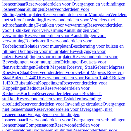
losneembaar
Reserveonderdelen voor Overgangen en verbindingen,
losneembaar
Sluitingen
Reserveonderdelen voor
Sluitingen
Muurplaten
Reserveonderdelen voor Muurplaten
Verdelers
met schroefaansluiting
Reserveonderdelen voor Verdelers met
schroefaansluiting
T-stukken voor verwarming
Reserveonderdelen
voor T-stukken voor verwarming
Aansluitingen voor
verwarming
Reserveonderdelen voor Aansluitingen voor
verwarming
Toebehoren
Reserveonderdelen voor
Toebehoren
Isolaties voor muurplaten
Bescherming voor buizen en
fittingen
Dichtingen voor muurplaten
Bevestigingen voor
buizen
Bevestigingen voor muurplaten
Reserveonderdelen voor
Bevestigingen voor muurplaten
Dichtingen
Boutsets voor
flensverbindingen
Geberit Mapress Roestvrij Staal
Geberit Mapress
Roestvrij Staal
Reserveonderdelen voor Geberit Mapress Roestvrij
Staal
Buizen 1.4401
Reserveonderdelen voor Buizen 1.4401
Buizen
1.4301
Buisstukken
Koppelingen
Reserveonderdelen voor
Koppelingen
Reducties
Reserveonderdelen voor
Reducties
Bochten
Reserveonderdelen voor Bochten
T-
stukken
Reserveonderdelen voor T-stukken
Inwendige
circulatie
Reserveonderdelen voor Inwendige circulatie
Overgangen,
niet-losneembaar
Reserveonderdelen voor Overgangen, niet-
losneembaar
Overgangen en verbindingen,
losneembaar
Reserveonderdelen voor Overgangen en verbindingen,
losneembaar
Compensatoren
Reserveonderdelen voor
Compensatoren
Doorvoeren
Sluitingen
Reserveonderdelen voor