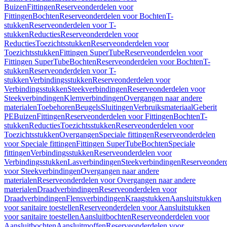
Buizen
Fittingen
Reserveonderdelen voor
Fittingen
Bochten
Reserveonderdelen voor Bochten
T-
stukken
Reserveonderdelen voor T-
stukken
Reducties
Reserveonderdelen voor
Reducties
Toezichtsstukken
Reserveonderdelen voor
Toezichtsstukken
Fittingen SuperTube
Reserveonderdelen voor
Fittingen SuperTube
Bochten
Reserveonderdelen voor Bochten
T-
stukken
Reserveonderdelen voor T-
stukken
Verbindingsstukken
Reserveonderdelen voor
Verbindingsstukken
Steekverbindingen
Reserveonderdelen voor
Steekverbindingen
Klemverbindingen
Overgangen naar andere
materialen
Toebehoren
Beugels
Sluitingen
Verbruiksmateriaal
Geberit
PE
Buizen
Fittingen
Reserveonderdelen voor Fittingen
Bochten
T-
stukken
Reducties
Toezichtsstukken
Reserveonderdelen voor
Toezichtsstukken
Overgangen
Speciale fittingen
Reserveonderdelen
voor Speciale fittingen
Fittingen SuperTube
Bochten
Speciale
fittingen
Verbindingsstukken
Reserveonderdelen voor
Verbindingsstukken
Lasverbindingen
Steekverbindingen
Reserveonder
voor Steekverbindingen
Overgangen naar andere
materialen
Reserveonderdelen voor Overgangen naar andere
materialen
Draadverbindingen
Reserveonderdelen voor
Draadverbindingen
Flensverbindingen
Kraagstukken
Aansluitstukken
voor sanitaire toestellen
Reserveonderdelen voor Aansluitstukken
voor sanitaire toestellen
Aansluitbochten
Reserveonderdelen voor
Aansluitbochten
Aansluitmoffen
Reserveonderdelen voor