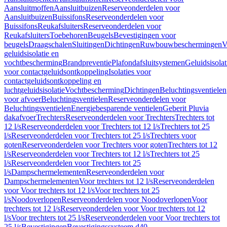
Aansluitmoffen
Aansluitbuizen
Reserveonderdelen voor
Aansluitbuizen
Buissifons
Reserveonderdelen voor
Buissifons
Reukafsluiters
Reserveonderdelen voor
Reukafsluiters
Toebehoren
Beugels
Bevestigingen voor
beugels
Draagschalen
Sluitingen
Dichtingen
Ruwbouwbeschermingen
V
geluidsisolatie en
vochtbescherming
Brandpreventie
Plafondafsluitsystemen
Geluidsisolat
voor contactgeluidsontkoppeling
Isolaties voor
contactgeluidsontkoppeling en
luchtgeluidsisolatie
Vochtbescherming
Dichtingen
Beluchtingsventielen
voor afvoer
Beluchtingsventielen
Reserveonderdelen voor
Beluchtingsventielen
Energiebesparende ventielen
Geberit Pluvia
dakafvoer
Trechters
Reserveonderdelen voor Trechters
Trechters tot
12 l/s
Reserveonderdelen voor Trechters tot 12 l/s
Trechters tot 25
l/s
Reserveonderdelen voor Trechters tot 25 l/s
Trechters voor
goten
Reserveonderdelen voor Trechters voor goten
Trechters tot 12
l/s
Reserveonderdelen voor Trechters tot 12 l/s
Trechters tot 25
l/s
Reserveonderdelen voor Trechters tot 25
l/s
Dampschermelementen
Reserveonderdelen voor
Dampschermelementen
Voor trechters tot 12 l/s
Reserveonderdelen
voor Voor trechters tot 12 l/s
Voor trechters tot 25
l/s
Noodoverlopen
Reserveonderdelen voor Noodoverlopen
Voor
trechters tot 12 l/s
Reserveonderdelen voor Voor trechters tot 12
l/s
Voor trechters tot 25 l/s
Reserveonderdelen voor Voor trechters tot
25 l/s
Bevestigingen
Bevestigingssysteem d40–