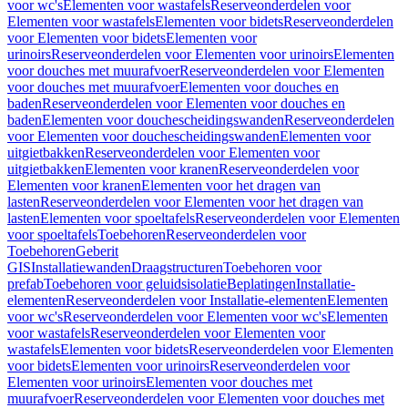
voor wc's
Elementen voor wastafels
Reserveonderdelen voor
Elementen voor wastafels
Elementen voor bidets
Reserveonderdelen
voor Elementen voor bidets
Elementen voor
urinoirs
Reserveonderdelen voor Elementen voor urinoirs
Elementen
voor douches met muurafvoer
Reserveonderdelen voor Elementen
voor douches met muurafvoer
Elementen voor douches en
baden
Reserveonderdelen voor Elementen voor douches en
baden
Elementen voor douchescheidingswanden
Reserveonderdelen
voor Elementen voor douchescheidingswanden
Elementen voor
uitgietbakken
Reserveonderdelen voor Elementen voor
uitgietbakken
Elementen voor kranen
Reserveonderdelen voor
Elementen voor kranen
Elementen voor het dragen van
lasten
Reserveonderdelen voor Elementen voor het dragen van
lasten
Elementen voor spoeltafels
Reserveonderdelen voor Elementen
voor spoeltafels
Toebehoren
Reserveonderdelen voor
Toebehoren
Geberit
GIS
Installatiewanden
Draagstructuren
Toebehoren voor
prefab
Toebehoren voor geluidsisolatie
Beplatingen
Installatie-
elementen
Reserveonderdelen voor Installatie-elementen
Elementen
voor wc's
Reserveonderdelen voor Elementen voor wc's
Elementen
voor wastafels
Reserveonderdelen voor Elementen voor
wastafels
Elementen voor bidets
Reserveonderdelen voor Elementen
voor bidets
Elementen voor urinoirs
Reserveonderdelen voor
Elementen voor urinoirs
Elementen voor douches met
muurafvoer
Reserveonderdelen voor Elementen voor douches met