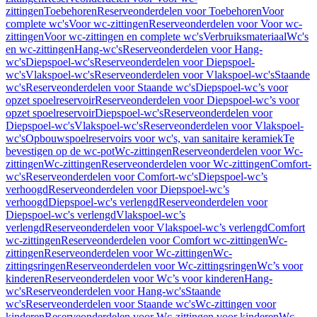
zittingen
Toebehoren
Reserveonderdelen voor Toebehoren
Voor
complete wc's
Voor wc-zittingen
Reserveonderdelen voor Voor wc-
zittingen
Voor wc-zittingen en complete wc's
Verbruiksmateriaal
Wc's
en wc-zittingen
Hang-wc's
Reserveonderdelen voor Hang-
wc's
Diepspoel-wc's
Reserveonderdelen voor Diepspoel-
wc's
Vlakspoel-wc's
Reserveonderdelen voor Vlakspoel-wc's
Staande
wc's
Reserveonderdelen voor Staande wc's
Diepspoel-wc’s voor
opzet spoelreservoir
Reserveonderdelen voor Diepspoel-wc’s voor
opzet spoelreservoir
Diepspoel-wc's
Reserveonderdelen voor
Diepspoel-wc's
Vlakspoel-wc's
Reserveonderdelen voor Vlakspoel-
wc's
Opbouwspoelreservoirs voor wc's, van sanitaire keramiek
Te
bevestigen op de wc-pot
Wc-zittingen
Reserveonderdelen voor Wc-
zittingen
Wc-zittingen
Reserveonderdelen voor Wc-zittingen
Comfort-
wc's
Reserveonderdelen voor Comfort-wc's
Diepspoel-wc’s
verhoogd
Reserveonderdelen voor Diepspoel-wc’s
verhoogd
Diepspoel-wc's verlengd
Reserveonderdelen voor
Diepspoel-wc's verlengd
Vlakspoel-wc’s
verlengd
Reserveonderdelen voor Vlakspoel-wc’s verlengd
Comfort
wc-zittingen
Reserveonderdelen voor Comfort wc-zittingen
Wc-
zittingen
Reserveonderdelen voor Wc-zittingen
Wc-
zittingsringen
Reserveonderdelen voor Wc-zittingsringen
Wc’s voor
kinderen
Reserveonderdelen voor Wc’s voor kinderen
Hang-
wc's
Reserveonderdelen voor Hang-wc's
Staande
wc's
Reserveonderdelen voor Staande wc's
Wc-zittingen voor
kinderen
Reserveonderdelen voor Wc-zittingen voor kinderen
Wc-