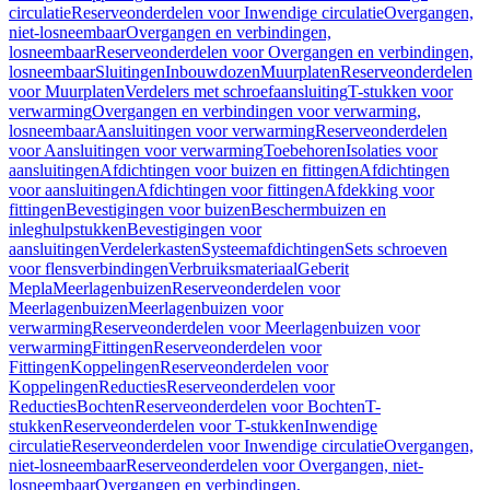
circulatie
Reserveonderdelen voor Inwendige circulatie
Overgangen,
niet-losneembaar
Overgangen en verbindingen,
losneembaar
Reserveonderdelen voor Overgangen en verbindingen,
losneembaar
Sluitingen
Inbouwdozen
Muurplaten
Reserveonderdelen
voor Muurplaten
Verdelers met schroefaansluiting
T-stukken voor
verwarming
Overgangen en verbindingen voor verwarming,
losneembaar
Aansluitingen voor verwarming
Reserveonderdelen
voor Aansluitingen voor verwarming
Toebehoren
Isolaties voor
aansluitingen
Afdichtingen voor buizen en fittingen
Afdichtingen
voor aansluitingen
Afdichtingen voor fittingen
Afdekking voor
fittingen
Bevestigingen voor buizen
Beschermbuizen en
inleghulpstukken
Bevestigingen voor
aansluitingen
Verdelerkasten
Systeemafdichtingen
Sets schroeven
voor flensverbindingen
Verbruiksmateriaal
Geberit
Mepla
Meerlagenbuizen
Reserveonderdelen voor
Meerlagenbuizen
Meerlagenbuizen voor
verwarming
Reserveonderdelen voor Meerlagenbuizen voor
verwarming
Fittingen
Reserveonderdelen voor
Fittingen
Koppelingen
Reserveonderdelen voor
Koppelingen
Reducties
Reserveonderdelen voor
Reducties
Bochten
Reserveonderdelen voor Bochten
T-
stukken
Reserveonderdelen voor T-stukken
Inwendige
circulatie
Reserveonderdelen voor Inwendige circulatie
Overgangen,
niet-losneembaar
Reserveonderdelen voor Overgangen, niet-
losneembaar
Overgangen en verbindingen,