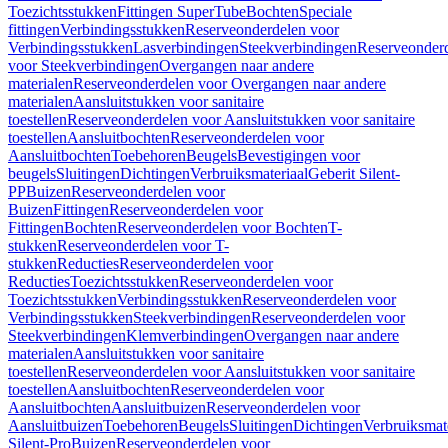
Toezichtsstukken
Fittingen SuperTube
Bochten
Speciale
fittingen
Verbindingsstukken
Reserveonderdelen voor
Verbindingsstukken
Lasverbindingen
Steekverbindingen
Reserveonder
voor Steekverbindingen
Overgangen naar andere
materialen
Reserveonderdelen voor Overgangen naar andere
materialen
Aansluitstukken voor sanitaire
toestellen
Reserveonderdelen voor Aansluitstukken voor sanitaire
toestellen
Aansluitbochten
Reserveonderdelen voor
Aansluitbochten
Toebehoren
Beugels
Bevestigingen voor
beugels
Sluitingen
Dichtingen
Verbruiksmateriaal
Geberit Silent-
PP
Buizen
Reserveonderdelen voor
Buizen
Fittingen
Reserveonderdelen voor
Fittingen
Bochten
Reserveonderdelen voor Bochten
T-
stukken
Reserveonderdelen voor T-
stukken
Reducties
Reserveonderdelen voor
Reducties
Toezichtsstukken
Reserveonderdelen voor
Toezichtsstukken
Verbindingsstukken
Reserveonderdelen voor
Verbindingsstukken
Steekverbindingen
Reserveonderdelen voor
Steekverbindingen
Klemverbindingen
Overgangen naar andere
materialen
Aansluitstukken voor sanitaire
toestellen
Reserveonderdelen voor Aansluitstukken voor sanitaire
toestellen
Aansluitbochten
Reserveonderdelen voor
Aansluitbochten
Aansluitbuizen
Reserveonderdelen voor
Aansluitbuizen
Toebehoren
Beugels
Sluitingen
Dichtingen
Verbruiksmat
Silent-Pro
Buizen
Reserveonderdelen voor