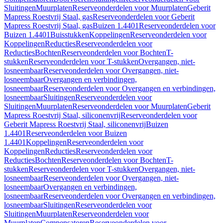
Sluitingen
Muurplaten
Reserveonderdelen voor Muurplaten
Geberit
Mapress Roestvrij Staal, gas
Reserveonderdelen voor Geberit
Mapress Roestvrij Staal, gas
Buizen 1.4401
Reserveonderdelen voor
Buizen 1.4401
Buisstukken
Koppelingen
Reserveonderdelen voor
Koppelingen
Reducties
Reserveonderdelen voor
Reducties
Bochten
Reserveonderdelen voor Bochten
T-
stukken
Reserveonderdelen voor T-stukken
Overgangen, niet-
losneembaar
Reserveonderdelen voor Overgangen, niet-
losneembaar
Overgangen en verbindingen,
losneembaar
Reserveonderdelen voor Overgangen en verbindingen,
losneembaar
Sluitingen
Reserveonderdelen voor
Sluitingen
Muurplaten
Reserveonderdelen voor Muurplaten
Geberit
Mapress Roestvrij Staal, siliconenvrij
Reserveonderdelen voor
Geberit Mapress Roestvrij Staal, siliconenvrij
Buizen
1.4401
Reserveonderdelen voor Buizen
1.4401
Koppelingen
Reserveonderdelen voor
Koppelingen
Reducties
Reserveonderdelen voor
Reducties
Bochten
Reserveonderdelen voor Bochten
T-
stukken
Reserveonderdelen voor T-stukken
Overgangen, niet-
losneembaar
Reserveonderdelen voor Overgangen, niet-
losneembaar
Overgangen en verbindingen,
losneembaar
Reserveonderdelen voor Overgangen en verbindingen,
losneembaar
Sluitingen
Reserveonderdelen voor
Sluitingen
Muurplaten
Reserveonderdelen voor
Muurplaten
Compensatoren
Reserveonderdelen voor