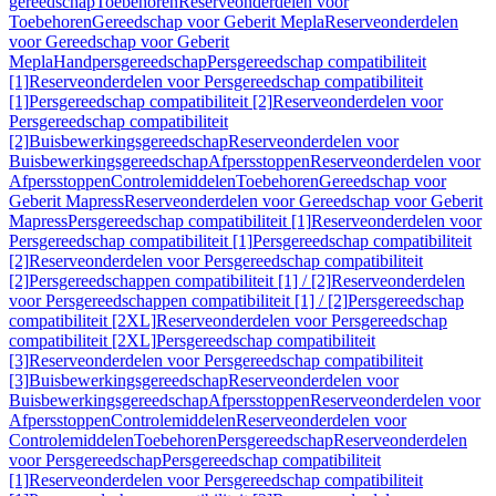
gereedschap
Toebehoren
Reserveonderdelen voor
Toebehoren
Gereedschap voor Geberit Mepla
Reserveonderdelen
voor Gereedschap voor Geberit
Mepla
Handpersgereedschap
Persgereedschap compatibiliteit
[1]
Reserveonderdelen voor Persgereedschap compatibiliteit
[1]
Persgereedschap compatibiliteit [2]
Reserveonderdelen voor
Persgereedschap compatibiliteit
[2]
Buisbewerkingsgereedschap
Reserveonderdelen voor
Buisbewerkingsgereedschap
Afpersstoppen
Reserveonderdelen voor
Afpersstoppen
Controlemiddelen
Toebehoren
Gereedschap voor
Geberit Mapress
Reserveonderdelen voor Gereedschap voor Geberit
Mapress
Persgereedschap compatibiliteit [1]
Reserveonderdelen voor
Persgereedschap compatibiliteit [1]
Persgereedschap compatibiliteit
[2]
Reserveonderdelen voor Persgereedschap compatibiliteit
[2]
Persgereedschappen compatibiliteit [1] / [2]
Reserveonderdelen
voor Persgereedschappen compatibiliteit [1] / [2]
Persgereedschap
compatibiliteit [2XL]
Reserveonderdelen voor Persgereedschap
compatibiliteit [2XL]
Persgereedschap compatibiliteit
[3]
Reserveonderdelen voor Persgereedschap compatibiliteit
[3]
Buisbewerkingsgereedschap
Reserveonderdelen voor
Buisbewerkingsgereedschap
Afpersstoppen
Reserveonderdelen voor
Afpersstoppen
Controlemiddelen
Reserveonderdelen voor
Controlemiddelen
Toebehoren
Persgereedschap
Reserveonderdelen
voor Persgereedschap
Persgereedschap compatibiliteit
[1]
Reserveonderdelen voor Persgereedschap compatibiliteit