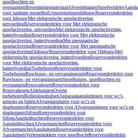
spoelbochten en
overgangen
Bevestigingsmateriaal
Afvoerpluggen
Spoelverdeler
Aanslu
voor sanitaire toestellen
Urinoirsturingen
Inbouw
Reserveonderdelen
voor Inbouw
Met elektronische spoelactivering,
netvoeding
Reserveonderdelen voor Met elektronische
spoelactivering, netvoeding
Met elektronische spoelactivering,
batterijvoeding
Reserveonderdelen voor Met elektronische
spoelactivering, batterijvoeding
Met pneumatische
spoelactivering
Reserveonderdelen voor Met pneumatische
spoelactivering
Opbouw
Reserveonderdelen voor Opbouw
Met
elektronische spoelactivering, batterijvoeding
Reserveonderdelen
voor Met elektronische spoelactivering,
batterijvoeding
Toebehoren
Reserveonderdelen voor
Toebehoren
Ruwbouw- en vervangingssets
Reserveonderdelen voor
Ruwbouw- en vervangingssets
Spoelbuizen, spoelbochten en
overgangen
Renovatiesets
Reserveonderdelen voor
Renovatiesets
Afdekplaten
Overig
toebehoren
Bedieningshulpen
Apparaataansluitingen voor wc's,
urinoirs en bidets
Afvoergarnituren voor wc's en
slophoppers
Reserveonderdelen voor Afvoergarnituren voor wc's en
slophoppers
Sifons
Reserveonderdelen voor
Sifons
Aansluitbochten
Reserveonderdelen voor
Aansluitbochten
Afvoermanchet
Reserveonderdelen voor
Afvoermanchet
Aansluitsets
Reserveonderdelen voor
Aansluitsets
Verlengstukken voor spoelbocht
Reserveonderdelen