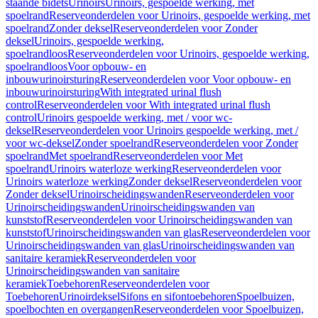
staande bidets
Urinoirs
Urinoirs, gespoelde werking, met
spoelrand
Reserveonderdelen voor Urinoirs, gespoelde werking, met
spoelrand
Zonder deksel
Reserveonderdelen voor Zonder
deksel
Urinoirs, gespoelde werking,
spoelrandloos
Reserveonderdelen voor Urinoirs, gespoelde werking,
spoelrandloos
Voor opbouw- en
inbouwurinoirsturing
Reserveonderdelen voor Voor opbouw- en
inbouwurinoirsturing
With integrated urinal flush
control
Reserveonderdelen voor With integrated urinal flush
control
Urinoirs gespoelde werking, met / voor wc-
deksel
Reserveonderdelen voor Urinoirs gespoelde werking, met /
voor wc-deksel
Zonder spoelrand
Reserveonderdelen voor Zonder
spoelrand
Met spoelrand
Reserveonderdelen voor Met
spoelrand
Urinoirs waterloze werking
Reserveonderdelen voor
Urinoirs waterloze werking
Zonder deksel
Reserveonderdelen voor
Zonder deksel
Urinoirscheidingswanden
Reserveonderdelen voor
Urinoirscheidingswanden
Urinoirscheidingswanden van
kunststof
Reserveonderdelen voor Urinoirscheidingswanden van
kunststof
Urinoirscheidingswanden van glas
Reserveonderdelen voor
Urinoirscheidingswanden van glas
Urinoirscheidingswanden van
sanitaire keramiek
Reserveonderdelen voor
Urinoirscheidingswanden van sanitaire
keramiek
Toebehoren
Reserveonderdelen voor
Toebehoren
Urinoirdeksel
Sifons en sifontoebehoren
Spoelbuizen,
spoelbochten en overgangen
Reserveonderdelen voor Spoelbuizen,