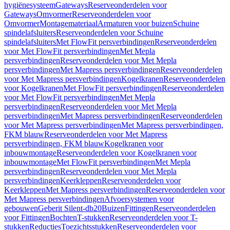
hygiënesysteem
Gateways
Reserveonderdelen voor
Gateways
Omvormer
Reserveonderdelen voor
Omvormer
Montagemateriaal
Armaturen voor buizen
Schuine
spindelafsluiters
Reserveonderdelen voor Schuine
spindelafsluiters
Met FlowFit persverbindingen
Reserveonderdelen
voor Met FlowFit persverbindingen
Met Mepla
persverbindingen
Reserveonderdelen voor Met Mepla
persverbindingen
Met Mapress persverbindingen
Reserveonderdelen
voor Met Mapress persverbindingen
Kogelkranen
Reserveonderdelen
voor Kogelkranen
Met FlowFit persverbindingen
Reserveonderdelen
voor Met FlowFit persverbindingen
Met Mepla
persverbindingen
Reserveonderdelen voor Met Mepla
persverbindingen
Met Mapress persverbindingen
Reserveonderdelen
voor Met Mapress persverbindingen
Met Mapress persverbindingen,
FKM blauw
Reserveonderdelen voor Met Mapress
persverbindingen, FKM blauw
Kogelkranen voor
inbouwmontage
Reserveonderdelen voor Kogelkranen voor
inbouwmontage
Met FlowFit persverbindingen
Met Mepla
persverbindingen
Reserveonderdelen voor Met Mepla
persverbindingen
Keerkleppen
Reserveonderdelen voor
Keerkleppen
Met Mapress persverbindingen
Reserveonderdelen voor
Met Mapress persverbindingen
Afvoersystemen voor
gebouwen
Geberit Silent-db20
Buizen
Fittingen
Reserveonderdelen
voor Fittingen
Bochten
T-stukken
Reserveonderdelen voor T-
stukken
Reducties
Toezichtsstukken
Reserveonderdelen voor