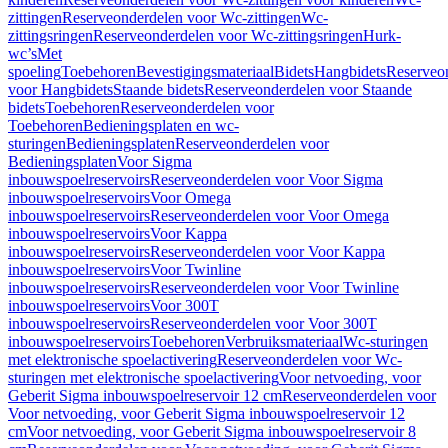
zittingen
Reserveonderdelen voor Wc-zittingen
Wc-
zittingsringen
Reserveonderdelen voor Wc-zittingsringen
Hurk-
wc’s
Met
spoeling
Toebehoren
Bevestigingsmateriaal
Bidets
Hangbidets
Reserveo
voor Hangbidets
Staande bidets
Reserveonderdelen voor Staande
bidets
Toebehoren
Reserveonderdelen voor
Toebehoren
Bedieningsplaten en wc-
sturingen
Bedieningsplaten
Reserveonderdelen voor
Bedieningsplaten
Voor Sigma
inbouwspoelreservoirs
Reserveonderdelen voor Voor Sigma
inbouwspoelreservoirs
Voor Omega
inbouwspoelreservoirs
Reserveonderdelen voor Voor Omega
inbouwspoelreservoirs
Voor Kappa
inbouwspoelreservoirs
Reserveonderdelen voor Voor Kappa
inbouwspoelreservoirs
Voor Twinline
inbouwspoelreservoirs
Reserveonderdelen voor Voor Twinline
inbouwspoelreservoirs
Voor 300T
inbouwspoelreservoirs
Reserveonderdelen voor Voor 300T
inbouwspoelreservoirs
Toebehoren
Verbruiksmateriaal
Wc-sturingen
met elektronische spoelactivering
Reserveonderdelen voor Wc-
sturingen met elektronische spoelactivering
Voor netvoeding, voor
Geberit Sigma inbouwspoelreservoir 12 cm
Reserveonderdelen voor
Voor netvoeding, voor Geberit Sigma inbouwspoelreservoir 12
cm
Voor netvoeding, voor Geberit Sigma inbouwspoelreservoir 8