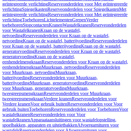
geïntegreerde verlichting
Reserveonderdelen voor Met geïntegreerde
verlichting
Spiegelkasten
Reserveonderdelen voor Spiegelkasten
Met
geïntegreerde verlichting
Reserveonderdelen voor Met geïntegreerde
verlichting
Toebehoren
Lichtelementen
Grepen
Verder
toebehoren
Stopcontacten
Kranen
Wastafelkranen
Reserveonderdelen
voor Wastafelkranen
Kraan op de wastafel,
netvoeding
Reserveonderdelen voor Kraan op de wastafel,
netvoeding
Kraan op de wastafel, batterijvoeding
Reserveonderdelen
voor Kraan op de wastafel, batterijvoeding
Kraan op de wastafel,
generatorvoeding
Reserveonderdelen voor Kraan op de wastafel,
generatorvoeding
Kraan op de wastafel,
eenhendelmengkraan
Reserveonderdelen voor Kraan op de wastafel,
eenhendelmengkraan
Muurkraan, netvoeding
Reserveonderdelen
voor Muurkraan, netvoeding
Muurkraan,
batterijvoeding
Reserveonderdelen voor Muurkraan,
batterijvoeding
Muurkraan, generatorvoeding
Reserveonderdelen
voor Muurkraan, generatorvoeding
Muurkraan,
tweegreepsmengkraan
Reserveonderdelen voor Muurkraan,
tweegreepsmengkraan
Verdere kranen
Reserveonderdelen voor
Verdere kranen
Voor gebruik buiten
Reserveonderdelen voor Voor
gebruik buiten
Toebehoren
Reserveonderdelen voor Toebehoren
Voor
wastafelkranen
Reserveonderdelen voor Voor
wastafelkranen
Apparaataansluitingen voor wastafelopstelling,
spoelbakken, apparaten en uitgietbakken
Afvoergarnituren voor
wastafels
Reserveonderdelen voor Afvoergarnituren voor