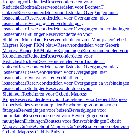
Koppelingen
Reducties
Reserveonderdelen voor
Reducties
Bochten
Reserveonderdelen voor Bochten
T-
stukken
Reserveonderdelen voor T-stukken
Overgangen, niet-
losneembaar
Reserveonderdelen voor Overgangen, niet-
losneembaar
Overgangen en verbindingen,
losneembaar
Reserveonderdelen voor Overgangen en verbindingen,
losneembaar
Sluitingen
Reserveonderdelen voor
Sluitingen
Muurplaten
Reserveonderdelen voor Muurplaten
Geberit
Mapress Koper, FKM blauw
Reserveonderdelen voor Geberit
Mapress Koper, FKM blauw
Koppelingen
Reserveonderdelen voor
Koppelingen
Reducties
Reserveonderdelen voor
Reducties
Bochten
Reserveonderdelen voor Bochten
T-
stukken
Reserveonderdelen voor T-stukken
Overgangen, niet-
losneembaar
Reserveonderdelen voor Overgangen, niet-
losneembaar
Overgangen en verbindingen,
losneembaar
Reserveonderdelen voor Overgangen en verbindingen,
losneembaar
Sluitingen
Reserveonderdelen voor
Sluitingen
Toebehoren voor Geberit Mapress
Koper
Reserveonderdelen voor Toebehoren voor Geberit Mapress
Koper
Isolaties voor muurplaten
Bescherming voor buizen en
fittingen
Bevestigingen voor buizen
Bevestigingen voor
muurplaten
Reserveonderdelen voor Bevestigingen voor
muurplaten
Dichtingen
Boutsets voor flensverbindingen
Geberit
Mapress CuNiFe
Geberit Mapress CuNiFe
Reserveonderdelen voor
Geberit Mapress CuNiFe
Buizen