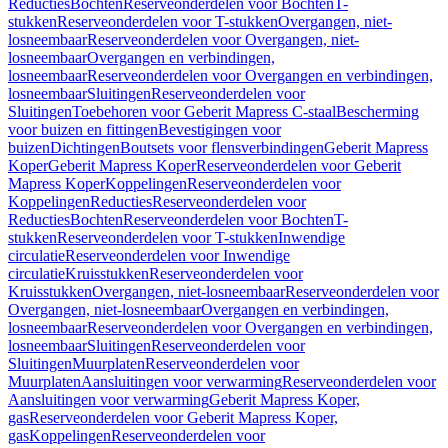
Reducties
Bochten
Reserveonderdelen voor Bochten
T-
stukken
Reserveonderdelen voor T-stukken
Overgangen, niet-
losneembaar
Reserveonderdelen voor Overgangen, niet-
losneembaar
Overgangen en verbindingen,
losneembaar
Reserveonderdelen voor Overgangen en verbindingen,
losneembaar
Sluitingen
Reserveonderdelen voor
Sluitingen
Toebehoren voor Geberit Mapress C-staal
Bescherming
voor buizen en fittingen
Bevestigingen voor
buizen
Dichtingen
Boutsets voor flensverbindingen
Geberit Mapress
Koper
Geberit Mapress Koper
Reserveonderdelen voor Geberit
Mapress Koper
Koppelingen
Reserveonderdelen voor
Koppelingen
Reducties
Reserveonderdelen voor
Reducties
Bochten
Reserveonderdelen voor Bochten
T-
stukken
Reserveonderdelen voor T-stukken
Inwendige
circulatie
Reserveonderdelen voor Inwendige
circulatie
Kruisstukken
Reserveonderdelen voor
Kruisstukken
Overgangen, niet-losneembaar
Reserveonderdelen voor
Overgangen, niet-losneembaar
Overgangen en verbindingen,
losneembaar
Reserveonderdelen voor Overgangen en verbindingen,
losneembaar
Sluitingen
Reserveonderdelen voor
Sluitingen
Muurplaten
Reserveonderdelen voor
Muurplaten
Aansluitingen voor verwarming
Reserveonderdelen voor
Aansluitingen voor verwarming
Geberit Mapress Koper,
gas
Reserveonderdelen voor Geberit Mapress Koper,
gas
Koppelingen
Reserveonderdelen voor