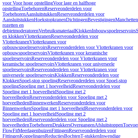
voor Voor hoge opstelling
Voor lage en halfhoge
opstelling
Toebehoren
Reserveonderdelen voor
Toebehoren
Aansluitstukken
Reserveonderdelen voor
Aansluitstukken
Hoekstopkranen
Dichtingen
Bevestigingen
Manchetten
rozetten en
debietmoderatoren
Verbruiksmateriaal
Klokken
Inbouwspoelreservoirs
en klokken
Vlotterkranen
Reserveonderdelen voor
Vlotterkranen
Vlotterkranen voor
opbouwspoelreservoirs
Reserveonderdelen voor Vlotterkranen voor
opbouwspoelreservoirs
Vlotterkranen voor keramische
spoelreservoirs
Reserveonderdelen voor Vlotterkranen voor
keramische spoelreservoirs
Vlotterkranen voor universeele
spoelreservoirs
Reserveonderdelen voor Vlotterkranen voor
universeele spoelreservoirs
Klokken
Reserveonderdelen voor
Klokken
Spoel-stop spoeling
Reserveonderdelen voor Spoel-stop
spoeling
Spoeling met 1 hoeveelheid
Reserveonderdelen voor
Spoeling met 1 hoeveelheid
Spoeling met 2
hoeveelheden
Reserveonderdelen voor Spoeling met 2
hoeveelheden
Binnenwerken
Reserveonderdelen voor
Binnenwerken
Spoeling met 1 hoeveelheid
Reserveonderdelen voor
Spoeling met 1 hoeveelheid
Spoeling met 2
hoeveelheden
Reserveonderdelen voor Spoeling met 2
hoeveelheden
Toebehoren
Drukkers
Overgangen
Afsluitstoppen
Toevoe
FlowFit
Meerlagenbuizen
Fittingen
Reserveonderdelen voor
Fittingen
Koppelingen
Reducties
Bochten
T-stukken
Inwendige