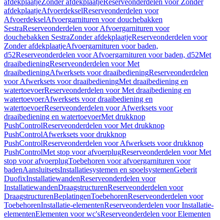
afdekplaatje
Zonder afdekplaatje
Reserveonderdelen voor Zonder
afdekplaatje
Afvoerdeksel
Reserveonderdelen voor
Afvoerdeksel
Afvoergarnituren voor douchebakken
Sestra
Reserveonderdelen voor Afvoergarnituren voor
douchebakken Sestra
Zonder afdekplaatje
Reserveonderdelen voor
Zonder afdekplaatje
Afvoergarnituren voor baden,
d52
Reserveonderdelen voor Afvoergarnituren voor baden, d52
Met
draaibediening
Reserveonderdelen voor Met
draaibediening
Afwerksets voor draaibediening
Reserveonderdelen
voor Afwerksets voor draaibediening
Met draaibediening en
watertoevoer
Reserveonderdelen voor Met draaibediening en
watertoevoer
Afwerksets voor draaibediening en
watertoevoer
Reserveonderdelen voor Afwerksets voor
draaibediening en watertoevoer
Met drukknop
PushControl
Reserveonderdelen voor Met drukknop
PushControl
Afwerksets voor drukknop
PushControl
Reserveonderdelen voor Afwerksets voor drukknop
PushControl
Met stop voor afvoerplug
Reserveonderdelen voor Met
stop voor afvoerplug
Toebehoren voor afvoergarnituren voor
baden
Aansluitsets
Installatiesystemen en spoelsystemen
Geberit
Duofix
Installatiewanden
Reserveonderdelen voor
Installatiewanden
Draagstructuren
Reserveonderdelen voor
Draagstructuren
Beplatingen
Toebehoren
Reserveonderdelen voor
Toebehoren
Installatie-elementen
Reserveonderdelen voor Installatie-
elementen
Elementen voor wc's
Reserveonderdelen voor Elementen