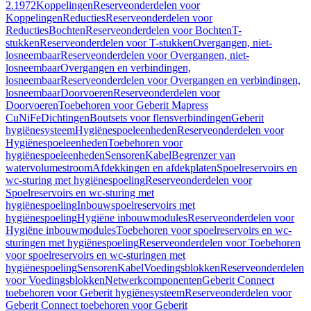
2.1972
Koppelingen
Reserveonderdelen voor
Koppelingen
Reducties
Reserveonderdelen voor
Reducties
Bochten
Reserveonderdelen voor Bochten
T-
stukken
Reserveonderdelen voor T-stukken
Overgangen, niet-
losneembaar
Reserveonderdelen voor Overgangen, niet-
losneembaar
Overgangen en verbindingen,
losneembaar
Reserveonderdelen voor Overgangen en verbindingen,
losneembaar
Doorvoeren
Reserveonderdelen voor
Doorvoeren
Toebehoren voor Geberit Mapress
CuNiFe
Dichtingen
Boutsets voor flensverbindingen
Geberit
hygiënesysteem
Hygiënespoeleenheden
Reserveonderdelen voor
Hygiënespoeleenheden
Toebehoren voor
hygiënespoeleenheden
Sensoren
Kabel
Begrenzer van
watervolumestroom
Afdekkingen en afdekplaten
Spoelreservoirs en
wc-sturing met hygiënespoeling
Reserveonderdelen voor
Spoelreservoirs en wc-sturing met
hygiënespoeling
Inbouwspoelreservoirs met
hygiënespoeling
Hygiëne inbouwmodules
Reserveonderdelen voor
Hygiëne inbouwmodules
Toebehoren voor spoelreservoirs en wc-
sturingen met hygiënespoeling
Reserveonderdelen voor Toebehoren
voor spoelreservoirs en wc-sturingen met
hygiënespoeling
Sensoren
Kabel
Voedingsblokken
Reserveonderdelen
voor Voedingsblokken
Netwerkcomponenten
Geberit Connect
toebehoren voor Geberit hygiënesysteem
Reserveonderdelen voor
Geberit Connect toebehoren voor Geberit