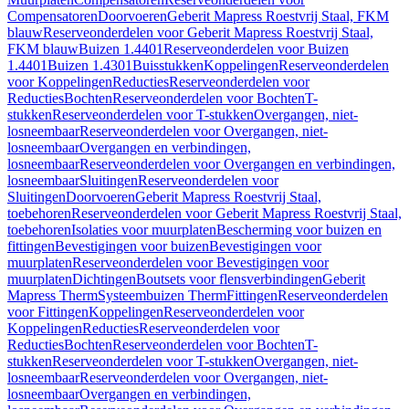
Compensatoren
Doorvoeren
Geberit Mapress Roestvrij Staal, FKM
blauw
Reserveonderdelen voor Geberit Mapress Roestvrij Staal,
FKM blauw
Buizen 1.4401
Reserveonderdelen voor Buizen
1.4401
Buizen 1.4301
Buisstukken
Koppelingen
Reserveonderdelen
voor Koppelingen
Reducties
Reserveonderdelen voor
Reducties
Bochten
Reserveonderdelen voor Bochten
T-
stukken
Reserveonderdelen voor T-stukken
Overgangen, niet-
losneembaar
Reserveonderdelen voor Overgangen, niet-
losneembaar
Overgangen en verbindingen,
losneembaar
Reserveonderdelen voor Overgangen en verbindingen,
losneembaar
Sluitingen
Reserveonderdelen voor
Sluitingen
Doorvoeren
Geberit Mapress Roestvrij Staal,
toebehoren
Reserveonderdelen voor Geberit Mapress Roestvrij Staal,
toebehoren
Isolaties voor muurplaten
Bescherming voor buizen en
fittingen
Bevestigingen voor buizen
Bevestigingen voor
muurplaten
Reserveonderdelen voor Bevestigingen voor
muurplaten
Dichtingen
Boutsets voor flensverbindingen
Geberit
Mapress Therm
Systeembuizen Therm
Fittingen
Reserveonderdelen
voor Fittingen
Koppelingen
Reserveonderdelen voor
Koppelingen
Reducties
Reserveonderdelen voor
Reducties
Bochten
Reserveonderdelen voor Bochten
T-
stukken
Reserveonderdelen voor T-stukken
Overgangen, niet-
losneembaar
Reserveonderdelen voor Overgangen, niet-
losneembaar
Overgangen en verbindingen,