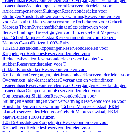
losneembaar
Reserveonderdelen voor Overgangen en verbindingen,
losneembaar
Axiaalcompensatoren
Reserveonderdelen voor
Axiaalcompensatoren
Sluitingen
Reserveonderdelen voor
Sluitingen
Aansluitstukken voor verwarming
Reserveonderdelen
voor Aansluitstukken voor verwarming
Toebehoren voor Geberit
Mapress Therm
Systeemafdichtingen
Sets schroeven voor
flensverbindingen
Bevestigingen voor buizen
Geberit Mapress C-
staal
Geberit Mapress C-staal
Reserveonderdelen voor Geberit
Mapress C-staal
Buizen 1.0034
Buizen
1.0215
Buisstukken
Koppelingen
Reserveonderdelen voor
Koppelingen
Reducties
Reserveonderdelen voor
Reducties
Bochten
Reserveonderdelen voor Bochten
T-
stukken
Reserveonderdelen voor T-
stukken
Kruisstukken
Reserveonderdelen voor
Kruisstukken
Overgangen, niet-losneembaar
Reserveonderdelen voor
Overgangen, niet-losneembaar
Overgangen en verbindingen,
losneembaar
Reserveonderdelen voor Overgangen en verbindingen,
losneembaar
Compensatoren
Reserveonderdelen voor
Compensatoren
Sluitingen
Reserveonderdelen voor
Sluitingen
Aansluitingen voor verwarming
Reserveonderdelen voor
Aansluitingen voor verwarming
Geberit Mapress C-staal, FKM
blauw
Reserveonderdelen voor Geberit Mapress C-staal, FKM
blauw
Buizen 1.0034
Buizen
1.0215
Buisstukken
Koppelingen
Reserveonderdelen voor
Koppelingen
Reducties
Reserveonderdelen voor