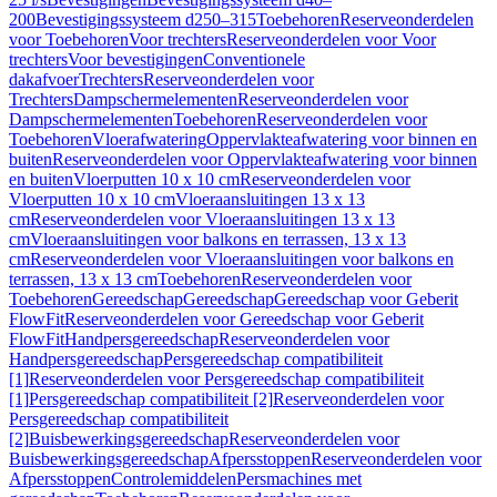
200
Bevestigingssysteem d250–315
Toebehoren
Reserveonderdelen
voor Toebehoren
Voor trechters
Reserveonderdelen voor Voor
trechters
Voor bevestigingen
Conventionele
dakafvoer
Trechters
Reserveonderdelen voor
Trechters
Dampschermelementen
Reserveonderdelen voor
Dampschermelementen
Toebehoren
Reserveonderdelen voor
Toebehoren
Vloerafwatering
Oppervlakteafwatering voor binnen en
buiten
Reserveonderdelen voor Oppervlakteafwatering voor binnen
en buiten
Vloerputten 10 x 10 cm
Reserveonderdelen voor
Vloerputten 10 x 10 cm
Vloeraansluitingen 13 x 13
cm
Reserveonderdelen voor Vloeraansluitingen 13 x 13
cm
Vloeraansluitingen voor balkons en terrassen, 13 x 13
cm
Reserveonderdelen voor Vloeraansluitingen voor balkons en
terrassen, 13 x 13 cm
Toebehoren
Reserveonderdelen voor
Toebehoren
Gereedschap
Gereedschap
Gereedschap voor Geberit
FlowFit
Reserveonderdelen voor Gereedschap voor Geberit
FlowFit
Handpersgereedschap
Reserveonderdelen voor
Handpersgereedschap
Persgereedschap compatibiliteit
[1]
Reserveonderdelen voor Persgereedschap compatibiliteit
[1]
Persgereedschap compatibiliteit [2]
Reserveonderdelen voor
Persgereedschap compatibiliteit
[2]
Buisbewerkingsgereedschap
Reserveonderdelen voor
Buisbewerkingsgereedschap
Afpersstoppen
Reserveonderdelen voor
Afpersstoppen
Controlemiddelen
Persmachines met