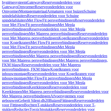
hygiënesysteem
Gateways
Reserveonderdelen voor
Gateways
Omvormer
Reserveonderdelen voor
Omvormer
Montagemateriaal
Armaturen voor buizen
Schuine
spindelafsluiters
Reserveonderdelen voor Schuine
spindelafsluiters
Met FlowFit persverbindingen
Reserveonderdelen
voor Met FlowFit persverbindingen
Met Mepla
persverbindingen
Reserveonderdelen voor Met Mepla
persverbindingen
Met Mapress persverbindingen
Reserveonderdelen
voor Met Mapress persverbindingen
Kogelkranen
Reserveonderdelen
voor Kogelkranen
Met FlowFit persverbindingen
Reserveonderdelen
voor Met FlowFit persverbindingen
Met Mepla
persverbindingen
Reserveonderdelen voor Met Mepla
persverbindingen
Met Mapress persverbindingen
Reserveonderdelen
voor Met Mapress persverbindingen
Met Mapress persverbindingen,
FKM blauw
Reserveonderdelen voor Met Mapress
persverbindingen, FKM blauw
Kogelkranen voor
inbouwmontage
Reserveonderdelen voor Kogelkranen voor
inbouwmontage
Met FlowFit persverbindingen
Met Mepla
persverbindingen
Reserveonderdelen voor Met Mepla
persverbindingen
Keerkleppen
Reserveonderdelen voor
Keerkleppen
Met Mapress persverbindingen
Reserveonderdelen voor
Met Mapress persverbindingen
Afvoersystemen voor
gebouwen
Geberit Silent-db20
Buizen
Fittingen
Reserveonderdelen
voor Fittingen
Bochten
T-stukken
Reserveonderdelen voor T-
stukken
Reducties
Toezichtsstukken
Reserveonderdelen voor