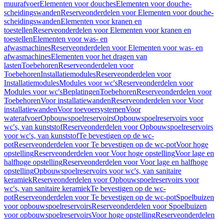
muurafvoer
Elementen voor douches
Elementen voor douche-
scheidingswanden
Reserveonderdelen voor Elementen voor douche-
scheidingswanden
Elementen voor kranen en
toestellen
Reserveonderdelen voor Elementen voor kranen en
toestellen
Elementen voor was- en
afwasmachines
Reserveonderdelen voor Elementen voor was- en
afwasmachines
Elementen voor het dragen van
lasten
Toebehoren
Reserveonderdelen voor
Toebehoren
Installatiemodules
Reserveonderdelen voor
Installatiemodules
Modules voor wc's
Reserveonderdelen voor
Modules voor wc's
Beplatingen
Toebehoren
Reserveonderdelen voor
Toebehoren
Voor installatiewanden
Reserveonderdelen voor Voor
installatiewanden
Voor toevoersystemen
Voor
waterafvoer
Opbouwspoelreservoirs
Opbouwspoelreservoirs voor
wc's, van kunststof
Reserveonderdelen voor Opbouwspoelreservoirs
voor wc's, van kunststof
Te bevestigen op de wc-
pot
Reserveonderdelen voor Te bevestigen op de wc-pot
Voor hoge
opstelling
Reserveonderdelen voor Voor hoge opstelling
Voor lage en
halfhoge opstelling
Reserveonderdelen voor Voor lage en halfhoge
opstelling
Opbouwspoelreservoirs voor wc's, van sanitaire
keramiek
Reserveonderdelen voor Opbouwspoelreservoirs voor
wc's, van sanitaire keramiek
Te bevestigen op de wc-
pot
Reserveonderdelen voor Te bevestigen op de wc-pot
Spoelbuizen
voor opbouwspoelreservoirs
Reserveonderdelen voor Spoelbuizen
voor opbouwspoelreservoirs
Voor hoge opstelling
Reserveonderdelen