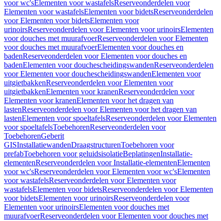
voor wc's
Elementen voor wastafels
Reserveonderdelen voor
Elementen voor wastafels
Elementen voor bidets
Reserveonderdelen
voor Elementen voor bidets
Elementen voor
urinoirs
Reserveonderdelen voor Elementen voor urinoirs
Elementen
voor douches met muurafvoer
Reserveonderdelen voor Elementen
voor douches met muurafvoer
Elementen voor douches en
baden
Reserveonderdelen voor Elementen voor douches en
baden
Elementen voor douchescheidingswanden
Reserveonderdelen
voor Elementen voor douchescheidingswanden
Elementen voor
uitgietbakken
Reserveonderdelen voor Elementen voor
uitgietbakken
Elementen voor kranen
Reserveonderdelen voor
Elementen voor kranen
Elementen voor het dragen van
lasten
Reserveonderdelen voor Elementen voor het dragen van
lasten
Elementen voor spoeltafels
Reserveonderdelen voor Elementen
voor spoeltafels
Toebehoren
Reserveonderdelen voor
Toebehoren
Geberit
GIS
Installatiewanden
Draagstructuren
Toebehoren voor
prefab
Toebehoren voor geluidsisolatie
Beplatingen
Installatie-
elementen
Reserveonderdelen voor Installatie-elementen
Elementen
voor wc's
Reserveonderdelen voor Elementen voor wc's
Elementen
voor wastafels
Reserveonderdelen voor Elementen voor
wastafels
Elementen voor bidets
Reserveonderdelen voor Elementen
voor bidets
Elementen voor urinoirs
Reserveonderdelen voor
Elementen voor urinoirs
Elementen voor douches met
muurafvoer
Reserveonderdelen voor Elementen voor douches met