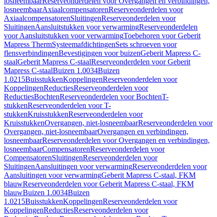
losneembaar
Reserveonderdelen voor Overgangen en verbindingen,
losneembaar
Axiaalcompensatoren
Reserveonderdelen voor
Axiaalcompensatoren
Sluitingen
Reserveonderdelen voor
Sluitingen
Aansluitstukken voor verwarming
Reserveonderdelen
voor Aansluitstukken voor verwarming
Toebehoren voor Geberit
Mapress Therm
Systeemafdichtingen
Sets schroeven voor
flensverbindingen
Bevestigingen voor buizen
Geberit Mapress C-
staal
Geberit Mapress C-staal
Reserveonderdelen voor Geberit
Mapress C-staal
Buizen 1.0034
Buizen
1.0215
Buisstukken
Koppelingen
Reserveonderdelen voor
Koppelingen
Reducties
Reserveonderdelen voor
Reducties
Bochten
Reserveonderdelen voor Bochten
T-
stukken
Reserveonderdelen voor T-
stukken
Kruisstukken
Reserveonderdelen voor
Kruisstukken
Overgangen, niet-losneembaar
Reserveonderdelen voor
Overgangen, niet-losneembaar
Overgangen en verbindingen,
losneembaar
Reserveonderdelen voor Overgangen en verbindingen,
losneembaar
Compensatoren
Reserveonderdelen voor
Compensatoren
Sluitingen
Reserveonderdelen voor
Sluitingen
Aansluitingen voor verwarming
Reserveonderdelen voor
Aansluitingen voor verwarming
Geberit Mapress C-staal, FKM
blauw
Reserveonderdelen voor Geberit Mapress C-staal, FKM
blauw
Buizen 1.0034
Buizen
1.0215
Buisstukken
Koppelingen
Reserveonderdelen voor
Koppelingen
Reducties
Reserveonderdelen voor