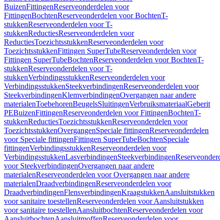
Buizen
Fittingen
Reserveonderdelen voor
Fittingen
Bochten
Reserveonderdelen voor Bochten
T-
stukken
Reserveonderdelen voor T-
stukken
Reducties
Reserveonderdelen voor
Reducties
Toezichtsstukken
Reserveonderdelen voor
Toezichtsstukken
Fittingen SuperTube
Reserveonderdelen voor
Fittingen SuperTube
Bochten
Reserveonderdelen voor Bochten
T-
stukken
Reserveonderdelen voor T-
stukken
Verbindingsstukken
Reserveonderdelen voor
Verbindingsstukken
Steekverbindingen
Reserveonderdelen voor
Steekverbindingen
Klemverbindingen
Overgangen naar andere
materialen
Toebehoren
Beugels
Sluitingen
Verbruiksmateriaal
Geberit
PE
Buizen
Fittingen
Reserveonderdelen voor Fittingen
Bochten
T-
stukken
Reducties
Toezichtsstukken
Reserveonderdelen voor
Toezichtsstukken
Overgangen
Speciale fittingen
Reserveonderdelen
voor Speciale fittingen
Fittingen SuperTube
Bochten
Speciale
fittingen
Verbindingsstukken
Reserveonderdelen voor
Verbindingsstukken
Lasverbindingen
Steekverbindingen
Reserveonder
voor Steekverbindingen
Overgangen naar andere
materialen
Reserveonderdelen voor Overgangen naar andere
materialen
Draadverbindingen
Reserveonderdelen voor
Draadverbindingen
Flensverbindingen
Kraagstukken
Aansluitstukken
voor sanitaire toestellen
Reserveonderdelen voor Aansluitstukken
voor sanitaire toestellen
Aansluitbochten
Reserveonderdelen voor
Aansluitbochten
Aansluitmoffen
Reserveonderdelen voor