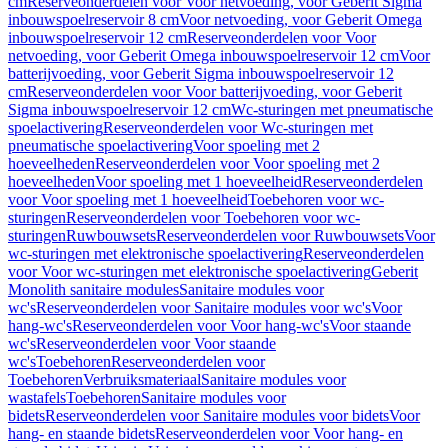
cm
Reserveonderdelen voor Voor netvoeding, voor Geberit Sigma
inbouwspoelreservoir 8 cm
Voor netvoeding, voor Geberit Omega
inbouwspoelreservoir 12 cm
Reserveonderdelen voor Voor
netvoeding, voor Geberit Omega inbouwspoelreservoir 12 cm
Voor
batterijvoeding, voor Geberit Sigma inbouwspoelreservoir 12
cm
Reserveonderdelen voor Voor batterijvoeding, voor Geberit
Sigma inbouwspoelreservoir 12 cm
Wc-sturingen met pneumatische
spoelactivering
Reserveonderdelen voor Wc-sturingen met
pneumatische spoelactivering
Voor spoeling met 2
hoeveelheden
Reserveonderdelen voor Voor spoeling met 2
hoeveelheden
Voor spoeling met 1 hoeveelheid
Reserveonderdelen
voor Voor spoeling met 1 hoeveelheid
Toebehoren voor wc-
sturingen
Reserveonderdelen voor Toebehoren voor wc-
sturingen
Ruwbouwsets
Reserveonderdelen voor Ruwbouwsets
Voor
wc-sturingen met elektronische spoelactivering
Reserveonderdelen
voor Voor wc-sturingen met elektronische spoelactivering
Geberit
Monolith sanitaire modules
Sanitaire modules voor
wc's
Reserveonderdelen voor Sanitaire modules voor wc's
Voor
hang-wc's
Reserveonderdelen voor Voor hang-wc's
Voor staande
wc's
Reserveonderdelen voor Voor staande
wc's
Toebehoren
Reserveonderdelen voor
Toebehoren
Verbruiksmateriaal
Sanitaire modules voor
wastafels
Toebehoren
Sanitaire modules voor
bidets
Reserveonderdelen voor Sanitaire modules voor bidets
Voor
hang- en staande bidets
Reserveonderdelen voor Voor hang- en