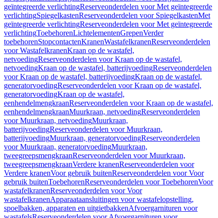
geïntegreerde verlichting
Reserveonderdelen voor Met geïntegreerde
verlichting
Spiegelkasten
Reserveonderdelen voor Spiegelkasten
Met
geïntegreerde verlichting
Reserveonderdelen voor Met geïntegreerde
verlichting
Toebehoren
Lichtelementen
Grepen
Verder
toebehoren
Stopcontacten
Kranen
Wastafelkranen
Reserveonderdelen
voor Wastafelkranen
Kraan op de wastafel,
netvoeding
Reserveonderdelen voor Kraan op de wastafel,
netvoeding
Kraan op de wastafel, batterijvoeding
Reserveonderdelen
voor Kraan op de wastafel, batterijvoeding
Kraan op de wastafel,
generatorvoeding
Reserveonderdelen voor Kraan op de wastafel,
generatorvoeding
Kraan op de wastafel,
eenhendelmengkraan
Reserveonderdelen voor Kraan op de wastafel,
eenhendelmengkraan
Muurkraan, netvoeding
Reserveonderdelen
voor Muurkraan, netvoeding
Muurkraan,
batterijvoeding
Reserveonderdelen voor Muurkraan,
batterijvoeding
Muurkraan, generatorvoeding
Reserveonderdelen
voor Muurkraan, generatorvoeding
Muurkraan,
tweegreepsmengkraan
Reserveonderdelen voor Muurkraan,
tweegreepsmengkraan
Verdere kranen
Reserveonderdelen voor
Verdere kranen
Voor gebruik buiten
Reserveonderdelen voor Voor
gebruik buiten
Toebehoren
Reserveonderdelen voor Toebehoren
Voor
wastafelkranen
Reserveonderdelen voor Voor
wastafelkranen
Apparaataansluitingen voor wastafelopstelling,
spoelbakken, apparaten en uitgietbakken
Afvoergarnituren voor
wastafels
Reserveonderdelen voor Afvoergarnituren voor