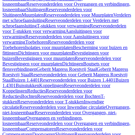
losneembaar
Reserveonderdelen voor Overgangen en verbindingen,
losneembaar
Sluitingen
Reserveonderdelen voor
Sluitingen
Muurplaten
Reserveonderdelen voor Muurplaten
Verdelers
met schroefaansluiting
Reserveonderdelen voor Verdelers met
schroefaansluiting
T-stukken voor verwarming
Reserveonderdelen
voor T-stukken voor verwarming
Aansluitingen voor
verwarming
Reserveonderdelen voor Aansluitingen voor
verwarming
Toebehoren
Reserveonderdelen voor
Toebehoren
Isolaties voor muurplaten
Bescherming voor buizen en
fittingen
Dichtingen voor muurplaten
Bevestigingen voor
buizen
Bevestigingen voor muurplaten
Reserveonderdelen voor
Bevestigingen voor muurplaten
Dichtingen
Boutsets voor
flensverbindingen
Geberit Mapress Roestvrij Staal
Geberit Mapress
Roestvrij Staal
Reserveonderdelen voor Geberit Mapress Roestvrij
Staal
Buizen 1.4401
Reserveonderdelen voor Buizen 1.4401
Buizen
1.4301
Buisstukken
Koppelingen
Reserveonderdelen voor
Koppelingen
Reducties
Reserveonderdelen voor
Reducties
Bochten
Reserveonderdelen voor Bochten
T-
stukken
Reserveonderdelen voor T-stukken
Inwendige
circulatie
Reserveonderdelen voor Inwendige circulatie
Overgangen,
niet-losneembaar
Reserveonderdelen voor Overgangen, niet-
losneembaar
Overgangen en verbindingen,
losneembaar
Reserveonderdelen voor Overgangen en verbindingen,
losneembaar
Compensatoren
Reserveonderdelen voor
Compensatoren
Doorvoeren
Sluitingen
Reserveonderdelen voor