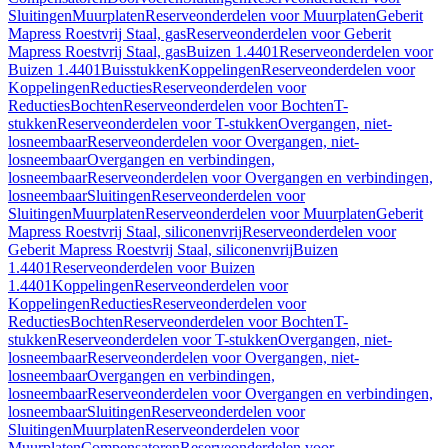
Sluitingen
Muurplaten
Reserveonderdelen voor Muurplaten
Geberit
Mapress Roestvrij Staal, gas
Reserveonderdelen voor Geberit
Mapress Roestvrij Staal, gas
Buizen 1.4401
Reserveonderdelen voor
Buizen 1.4401
Buisstukken
Koppelingen
Reserveonderdelen voor
Koppelingen
Reducties
Reserveonderdelen voor
Reducties
Bochten
Reserveonderdelen voor Bochten
T-
stukken
Reserveonderdelen voor T-stukken
Overgangen, niet-
losneembaar
Reserveonderdelen voor Overgangen, niet-
losneembaar
Overgangen en verbindingen,
losneembaar
Reserveonderdelen voor Overgangen en verbindingen,
losneembaar
Sluitingen
Reserveonderdelen voor
Sluitingen
Muurplaten
Reserveonderdelen voor Muurplaten
Geberit
Mapress Roestvrij Staal, siliconenvrij
Reserveonderdelen voor
Geberit Mapress Roestvrij Staal, siliconenvrij
Buizen
1.4401
Reserveonderdelen voor Buizen
1.4401
Koppelingen
Reserveonderdelen voor
Koppelingen
Reducties
Reserveonderdelen voor
Reducties
Bochten
Reserveonderdelen voor Bochten
T-
stukken
Reserveonderdelen voor T-stukken
Overgangen, niet-
losneembaar
Reserveonderdelen voor Overgangen, niet-
losneembaar
Overgangen en verbindingen,
losneembaar
Reserveonderdelen voor Overgangen en verbindingen,
losneembaar
Sluitingen
Reserveonderdelen voor
Sluitingen
Muurplaten
Reserveonderdelen voor
Muurplaten
Compensatoren
Reserveonderdelen voor