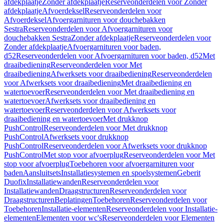
afdekplaatje
Zonder afdekplaatje
Reserveonderdelen voor Zonder
afdekplaatje
Afvoerdeksel
Reserveonderdelen voor
Afvoerdeksel
Afvoergarnituren voor douchebakken
Sestra
Reserveonderdelen voor Afvoergarnituren voor
douchebakken Sestra
Zonder afdekplaatje
Reserveonderdelen voor
Zonder afdekplaatje
Afvoergarnituren voor baden,
d52
Reserveonderdelen voor Afvoergarnituren voor baden, d52
Met
draaibediening
Reserveonderdelen voor Met
draaibediening
Afwerksets voor draaibediening
Reserveonderdelen
voor Afwerksets voor draaibediening
Met draaibediening en
watertoevoer
Reserveonderdelen voor Met draaibediening en
watertoevoer
Afwerksets voor draaibediening en
watertoevoer
Reserveonderdelen voor Afwerksets voor
draaibediening en watertoevoer
Met drukknop
PushControl
Reserveonderdelen voor Met drukknop
PushControl
Afwerksets voor drukknop
PushControl
Reserveonderdelen voor Afwerksets voor drukknop
PushControl
Met stop voor afvoerplug
Reserveonderdelen voor Met
stop voor afvoerplug
Toebehoren voor afvoergarnituren voor
baden
Aansluitsets
Installatiesystemen en spoelsystemen
Geberit
Duofix
Installatiewanden
Reserveonderdelen voor
Installatiewanden
Draagstructuren
Reserveonderdelen voor
Draagstructuren
Beplatingen
Toebehoren
Reserveonderdelen voor
Toebehoren
Installatie-elementen
Reserveonderdelen voor Installatie-
elementen
Elementen voor wc's
Reserveonderdelen voor Elementen