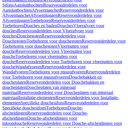
Sifons
Aansluitbochten
Reserveonderdelen voor
Aansluitbochten
Afvoermanchet
Reserveonderdelen voor
Afvoermanchet
Afvoerpluggen
Reserveonderdelen voor
Afvoerpluggen
Toebehoren
Reserveonderdelen voor
Toebehoren
Douches en baden
Douches
Vloerafvoer voor
douches
Reserveonderdelen voor Vloerafvoer voor
douches
Douchegoten
Reserveonderdelen voor
Douchegoten
Toebehoren voor douchegoten
Reserveonderdelen voor
Toebehoren voor douchegoten
Vloerputten voor
douche
Reserveonderdelen voor Vloerputten voor
douche
Toebehoren voor vloerputten voor
douche
Reserveonderdelen voor Toebehoren voor vloerputten voor
douche
Wandafvoeren
Reserveonderdelen voor
Wandafvoeren
Toebehoren voor muurafvoeren
Reserveonderdelen
voor Toebehoren voor muurafvoeren
Douchebakken en
doucheplaten
Reserveonderdelen voor Douchebakken en
doucheplaten
Doucheplaten van mineraal
materiaal
Reserveonderdelen voor Doucheplaten van mineraal
materiaal
Installatie-elementen
Reserveonderdelen voor Installatie-
elementen
Specifieke douchesifons
Reserveonderdelen voor
Specifieke douchesifons
Toebehoren
Douche-
afscheidingen
Reserveonderdelen voor Douche-
afscheidingen
Douche-afscheidingen voor
inloopdouche
Reserveonderdelen voor Douche-afscheidingen voor