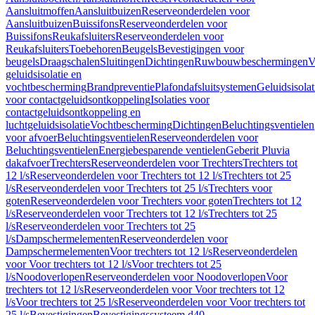
Aansluitmoffen
Aansluitbuizen
Reserveonderdelen voor
Aansluitbuizen
Buissifons
Reserveonderdelen voor
Buissifons
Reukafsluiters
Reserveonderdelen voor
Reukafsluiters
Toebehoren
Beugels
Bevestigingen voor
beugels
Draagschalen
Sluitingen
Dichtingen
Ruwbouwbeschermingen
V
geluidsisolatie en
vochtbescherming
Brandpreventie
Plafondafsluitsystemen
Geluidsisolat
voor contactgeluidsontkoppeling
Isolaties voor
contactgeluidsontkoppeling en
luchtgeluidsisolatie
Vochtbescherming
Dichtingen
Beluchtingsventielen
voor afvoer
Beluchtingsventielen
Reserveonderdelen voor
Beluchtingsventielen
Energiebesparende ventielen
Geberit Pluvia
dakafvoer
Trechters
Reserveonderdelen voor Trechters
Trechters tot
12 l/s
Reserveonderdelen voor Trechters tot 12 l/s
Trechters tot 25
l/s
Reserveonderdelen voor Trechters tot 25 l/s
Trechters voor
goten
Reserveonderdelen voor Trechters voor goten
Trechters tot 12
l/s
Reserveonderdelen voor Trechters tot 12 l/s
Trechters tot 25
l/s
Reserveonderdelen voor Trechters tot 25
l/s
Dampschermelementen
Reserveonderdelen voor
Dampschermelementen
Voor trechters tot 12 l/s
Reserveonderdelen
voor Voor trechters tot 12 l/s
Voor trechters tot 25
l/s
Noodoverlopen
Reserveonderdelen voor Noodoverlopen
Voor
trechters tot 12 l/s
Reserveonderdelen voor Voor trechters tot 12
l/s
Voor trechters tot 25 l/s
Reserveonderdelen voor Voor trechters tot
25 l/s
Bevestigingen
Bevestigingssysteem d40–