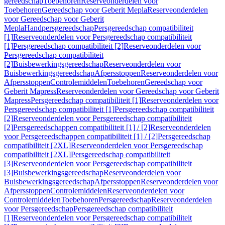
gereedschap
Toebehoren
Reserveonderdelen voor
Toebehoren
Gereedschap voor Geberit Mepla
Reserveonderdelen
voor Gereedschap voor Geberit
Mepla
Handpersgereedschap
Persgereedschap compatibiliteit
[1]
Reserveonderdelen voor Persgereedschap compatibiliteit
[1]
Persgereedschap compatibiliteit [2]
Reserveonderdelen voor
Persgereedschap compatibiliteit
[2]
Buisbewerkingsgereedschap
Reserveonderdelen voor
Buisbewerkingsgereedschap
Afpersstoppen
Reserveonderdelen voor
Afpersstoppen
Controlemiddelen
Toebehoren
Gereedschap voor
Geberit Mapress
Reserveonderdelen voor Gereedschap voor Geberit
Mapress
Persgereedschap compatibiliteit [1]
Reserveonderdelen voor
Persgereedschap compatibiliteit [1]
Persgereedschap compatibiliteit
[2]
Reserveonderdelen voor Persgereedschap compatibiliteit
[2]
Persgereedschappen compatibiliteit [1] / [2]
Reserveonderdelen
voor Persgereedschappen compatibiliteit [1] / [2]
Persgereedschap
compatibiliteit [2XL]
Reserveonderdelen voor Persgereedschap
compatibiliteit [2XL]
Persgereedschap compatibiliteit
[3]
Reserveonderdelen voor Persgereedschap compatibiliteit
[3]
Buisbewerkingsgereedschap
Reserveonderdelen voor
Buisbewerkingsgereedschap
Afpersstoppen
Reserveonderdelen voor
Afpersstoppen
Controlemiddelen
Reserveonderdelen voor
Controlemiddelen
Toebehoren
Persgereedschap
Reserveonderdelen
voor Persgereedschap
Persgereedschap compatibiliteit
[1]
Reserveonderdelen voor Persgereedschap compatibiliteit