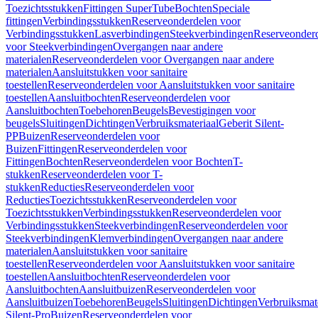
Toezichtsstukken
Fittingen SuperTube
Bochten
Speciale
fittingen
Verbindingsstukken
Reserveonderdelen voor
Verbindingsstukken
Lasverbindingen
Steekverbindingen
Reserveonder
voor Steekverbindingen
Overgangen naar andere
materialen
Reserveonderdelen voor Overgangen naar andere
materialen
Aansluitstukken voor sanitaire
toestellen
Reserveonderdelen voor Aansluitstukken voor sanitaire
toestellen
Aansluitbochten
Reserveonderdelen voor
Aansluitbochten
Toebehoren
Beugels
Bevestigingen voor
beugels
Sluitingen
Dichtingen
Verbruiksmateriaal
Geberit Silent-
PP
Buizen
Reserveonderdelen voor
Buizen
Fittingen
Reserveonderdelen voor
Fittingen
Bochten
Reserveonderdelen voor Bochten
T-
stukken
Reserveonderdelen voor T-
stukken
Reducties
Reserveonderdelen voor
Reducties
Toezichtsstukken
Reserveonderdelen voor
Toezichtsstukken
Verbindingsstukken
Reserveonderdelen voor
Verbindingsstukken
Steekverbindingen
Reserveonderdelen voor
Steekverbindingen
Klemverbindingen
Overgangen naar andere
materialen
Aansluitstukken voor sanitaire
toestellen
Reserveonderdelen voor Aansluitstukken voor sanitaire
toestellen
Aansluitbochten
Reserveonderdelen voor
Aansluitbochten
Aansluitbuizen
Reserveonderdelen voor
Aansluitbuizen
Toebehoren
Beugels
Sluitingen
Dichtingen
Verbruiksmat
Silent-Pro
Buizen
Reserveonderdelen voor