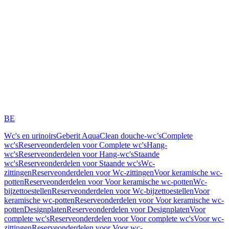
BE
Wc's en urinoirs
Geberit AquaClean douche-wc’s
Complete
wc's
Reserveonderdelen voor Complete wc's
Hang-
wc's
Reserveonderdelen voor Hang-wc's
Staande
wc's
Reserveonderdelen voor Staande wc's
Wc-
zittingen
Reserveonderdelen voor Wc-zittingen
Voor keramische wc-
potten
Reserveonderdelen voor Voor keramische wc-potten
Wc-
bijzettoestellen
Reserveonderdelen voor Wc-bijzettoestellen
Voor
keramische wc-potten
Reserveonderdelen voor Voor keramische wc-
potten
Designplaten
Reserveonderdelen voor Designplaten
Voor
complete wc's
Reserveonderdelen voor Voor complete wc's
Voor wc-
zittingen
Reserveonderdelen voor Voor wc-