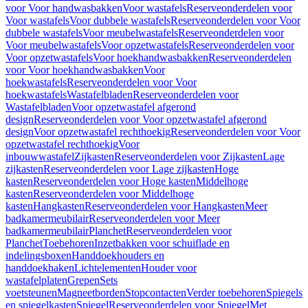
voor Voor handwasbakken
Voor wastafels
Reserveonderdelen voor
Voor wastafels
Voor dubbele wastafels
Reserveonderdelen voor Voor
dubbele wastafels
Voor meubelwastafels
Reserveonderdelen voor
Voor meubelwastafels
Voor opzetwastafels
Reserveonderdelen voor
Voor opzetwastafels
Voor hoekhandwasbakken
Reserveonderdelen
voor Voor hoekhandwasbakken
Voor
hoekwastafels
Reserveonderdelen voor Voor
hoekwastafels
Wastafelbladen
Reserveonderdelen voor
Wastafelbladen
Voor opzetwastafel afgerond
design
Reserveonderdelen voor Voor opzetwastafel afgerond
design
Voor opzetwastafel rechthoekig
Reserveonderdelen voor Voor
opzetwastafel rechthoekig
Voor
inbouwwastafel
Zijkasten
Reserveonderdelen voor Zijkasten
Lage
zijkasten
Reserveonderdelen voor Lage zijkasten
Hoge
kasten
Reserveonderdelen voor Hoge kasten
Middelhoge
kasten
Reserveonderdelen voor Middelhoge
kasten
Hangkasten
Reserveonderdelen voor Hangkasten
Meer
badkamermeubilair
Reserveonderdelen voor Meer
badkamermeubilair
Planchet
Reserveonderdelen voor
Planchet
Toebehoren
Inzetbakken voor schuiflade en
indelingsboxen
Handdoekhouders en
handdoekhaken
Lichtelementen
Houder voor
wastafelplaten
Grepen
Sets
voetsteunen
Magneetborden
Stopcontacten
Verder toebehoren
Spiegels
en spiegelkasten
Spiegel
Reserveonderdelen voor Spiegel
Met