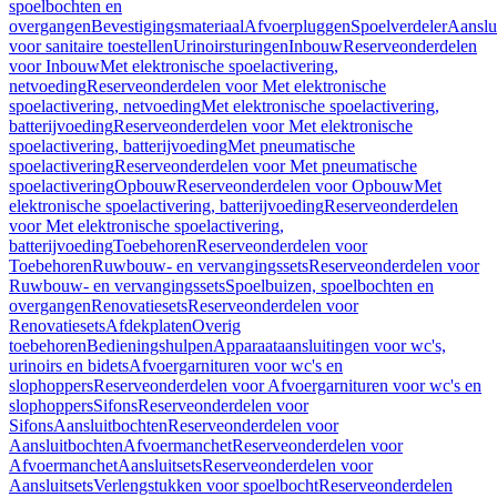
spoelbochten en
overgangen
Bevestigingsmateriaal
Afvoerpluggen
Spoelverdeler
Aanslu
voor sanitaire toestellen
Urinoirsturingen
Inbouw
Reserveonderdelen
voor Inbouw
Met elektronische spoelactivering,
netvoeding
Reserveonderdelen voor Met elektronische
spoelactivering, netvoeding
Met elektronische spoelactivering,
batterijvoeding
Reserveonderdelen voor Met elektronische
spoelactivering, batterijvoeding
Met pneumatische
spoelactivering
Reserveonderdelen voor Met pneumatische
spoelactivering
Opbouw
Reserveonderdelen voor Opbouw
Met
elektronische spoelactivering, batterijvoeding
Reserveonderdelen
voor Met elektronische spoelactivering,
batterijvoeding
Toebehoren
Reserveonderdelen voor
Toebehoren
Ruwbouw- en vervangingssets
Reserveonderdelen voor
Ruwbouw- en vervangingssets
Spoelbuizen, spoelbochten en
overgangen
Renovatiesets
Reserveonderdelen voor
Renovatiesets
Afdekplaten
Overig
toebehoren
Bedieningshulpen
Apparaataansluitingen voor wc's,
urinoirs en bidets
Afvoergarnituren voor wc's en
slophoppers
Reserveonderdelen voor Afvoergarnituren voor wc's en
slophoppers
Sifons
Reserveonderdelen voor
Sifons
Aansluitbochten
Reserveonderdelen voor
Aansluitbochten
Afvoermanchet
Reserveonderdelen voor
Afvoermanchet
Aansluitsets
Reserveonderdelen voor
Aansluitsets
Verlengstukken voor spoelbocht
Reserveonderdelen