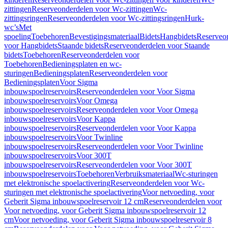
zittingen
Reserveonderdelen voor Wc-zittingen
Wc-
zittingsringen
Reserveonderdelen voor Wc-zittingsringen
Hurk-
wc’s
Met
spoeling
Toebehoren
Bevestigingsmateriaal
Bidets
Hangbidets
Reserveo
voor Hangbidets
Staande bidets
Reserveonderdelen voor Staande
bidets
Toebehoren
Reserveonderdelen voor
Toebehoren
Bedieningsplaten en wc-
sturingen
Bedieningsplaten
Reserveonderdelen voor
Bedieningsplaten
Voor Sigma
inbouwspoelreservoirs
Reserveonderdelen voor Voor Sigma
inbouwspoelreservoirs
Voor Omega
inbouwspoelreservoirs
Reserveonderdelen voor Voor Omega
inbouwspoelreservoirs
Voor Kappa
inbouwspoelreservoirs
Reserveonderdelen voor Voor Kappa
inbouwspoelreservoirs
Voor Twinline
inbouwspoelreservoirs
Reserveonderdelen voor Voor Twinline
inbouwspoelreservoirs
Voor 300T
inbouwspoelreservoirs
Reserveonderdelen voor Voor 300T
inbouwspoelreservoirs
Toebehoren
Verbruiksmateriaal
Wc-sturingen
met elektronische spoelactivering
Reserveonderdelen voor Wc-
sturingen met elektronische spoelactivering
Voor netvoeding, voor
Geberit Sigma inbouwspoelreservoir 12 cm
Reserveonderdelen voor
Voor netvoeding, voor Geberit Sigma inbouwspoelreservoir 12
cm
Voor netvoeding, voor Geberit Sigma inbouwspoelreservoir 8