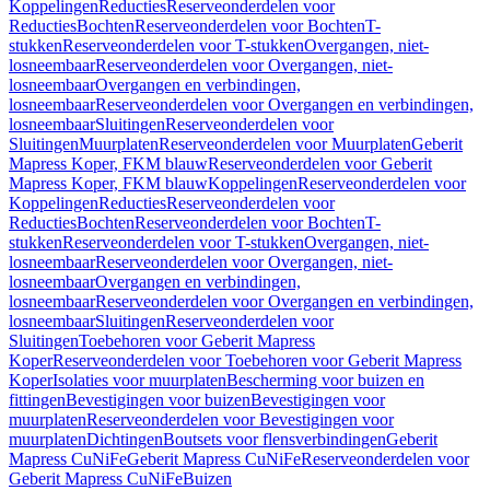
Koppelingen
Reducties
Reserveonderdelen voor
Reducties
Bochten
Reserveonderdelen voor Bochten
T-
stukken
Reserveonderdelen voor T-stukken
Overgangen, niet-
losneembaar
Reserveonderdelen voor Overgangen, niet-
losneembaar
Overgangen en verbindingen,
losneembaar
Reserveonderdelen voor Overgangen en verbindingen,
losneembaar
Sluitingen
Reserveonderdelen voor
Sluitingen
Muurplaten
Reserveonderdelen voor Muurplaten
Geberit
Mapress Koper, FKM blauw
Reserveonderdelen voor Geberit
Mapress Koper, FKM blauw
Koppelingen
Reserveonderdelen voor
Koppelingen
Reducties
Reserveonderdelen voor
Reducties
Bochten
Reserveonderdelen voor Bochten
T-
stukken
Reserveonderdelen voor T-stukken
Overgangen, niet-
losneembaar
Reserveonderdelen voor Overgangen, niet-
losneembaar
Overgangen en verbindingen,
losneembaar
Reserveonderdelen voor Overgangen en verbindingen,
losneembaar
Sluitingen
Reserveonderdelen voor
Sluitingen
Toebehoren voor Geberit Mapress
Koper
Reserveonderdelen voor Toebehoren voor Geberit Mapress
Koper
Isolaties voor muurplaten
Bescherming voor buizen en
fittingen
Bevestigingen voor buizen
Bevestigingen voor
muurplaten
Reserveonderdelen voor Bevestigingen voor
muurplaten
Dichtingen
Boutsets voor flensverbindingen
Geberit
Mapress CuNiFe
Geberit Mapress CuNiFe
Reserveonderdelen voor
Geberit Mapress CuNiFe
Buizen