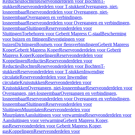
Reducties
Bochten
Reserveonderdelen voor Bochten
T-
stukken
Reserveonderdelen voor T-stukken
Overgangen, niet-
losneembaar
Reserveonderdelen voor Overgangen, niet-
losneembaar
Overgangen en verbindingen,
losneembaar
Reserveonderdelen voor Overgangen en verbindingen,
losneembaar
Sluitingen
Reserveonderdelen voor
Sluitingen
Toebehoren voor Geberit Mapress C-staal
Bescherming
voor buizen en fittingen
Bevestigingen voor
buizen
Dichtingen
Boutsets voor flensverbindingen
Geberit Mapress
Koper
Geberit Mapress Koper
Reserveonderdelen voor Geberit
Mapress Koper
Koppelingen
Reserveonderdelen voor
Koppelingen
Reducties
Reserveonderdelen voor
Reducties
Bochten
Reserveonderdelen voor Bochten
T-
stukken
Reserveonderdelen voor T-stukken
Inwendige
circulatie
Reserveonderdelen voor Inwendige
circulatie
Kruisstukken
Reserveonderdelen voor
Kruisstukken
Overgangen, niet-losneembaar
Reserveonderdelen voor
Overgangen, niet-losneembaar
Overgangen en verbindingen,
losneembaar
Reserveonderdelen voor Overgangen en verbindingen,
losneembaar
Sluitingen
Reserveonderdelen voor
Sluitingen
Muurplaten
Reserveonderdelen voor
Muurplaten
Aansluitingen voor verwarming
Reserveonderdelen voor
Aansluitingen voor verwarming
Geberit Mapress Koper,
gas
Reserveonderdelen voor Geberit Mapress Koper,
gas
Koppelingen
Reserveonderdelen voor