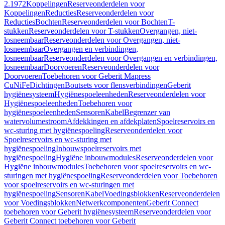
2.1972
Koppelingen
Reserveonderdelen voor
Koppelingen
Reducties
Reserveonderdelen voor
Reducties
Bochten
Reserveonderdelen voor Bochten
T-
stukken
Reserveonderdelen voor T-stukken
Overgangen, niet-
losneembaar
Reserveonderdelen voor Overgangen, niet-
losneembaar
Overgangen en verbindingen,
losneembaar
Reserveonderdelen voor Overgangen en verbindingen,
losneembaar
Doorvoeren
Reserveonderdelen voor
Doorvoeren
Toebehoren voor Geberit Mapress
CuNiFe
Dichtingen
Boutsets voor flensverbindingen
Geberit
hygiënesysteem
Hygiënespoeleenheden
Reserveonderdelen voor
Hygiënespoeleenheden
Toebehoren voor
hygiënespoeleenheden
Sensoren
Kabel
Begrenzer van
watervolumestroom
Afdekkingen en afdekplaten
Spoelreservoirs en
wc-sturing met hygiënespoeling
Reserveonderdelen voor
Spoelreservoirs en wc-sturing met
hygiënespoeling
Inbouwspoelreservoirs met
hygiënespoeling
Hygiëne inbouwmodules
Reserveonderdelen voor
Hygiëne inbouwmodules
Toebehoren voor spoelreservoirs en wc-
sturingen met hygiënespoeling
Reserveonderdelen voor Toebehoren
voor spoelreservoirs en wc-sturingen met
hygiënespoeling
Sensoren
Kabel
Voedingsblokken
Reserveonderdelen
voor Voedingsblokken
Netwerkcomponenten
Geberit Connect
toebehoren voor Geberit hygiënesysteem
Reserveonderdelen voor
Geberit Connect toebehoren voor Geberit