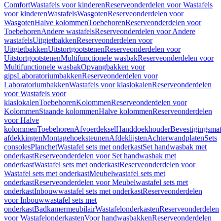
Comfort
Wastafels voor kinderen
Reserveonderdelen voor Wastafels
voor kinderen
Wastafels
Wasgoten
Reserveonderdelen voor
Wasgoten
Halve kolommen
Toebehoren
Reserveonderdelen voor
Toebehoren
Andere wastafels
Reserveonderdelen voor Andere
wastafels
Uitgietbakken
Reserveonderdelen voor
Uitgietbakken
Uitstortgootstenen
Reserveonderdelen voor
Uitstortgootstenen
Multifunctionele wasbak
Reserveonderdelen voor
Multifunctionele wasbak
Opvangbakken voor
gips
Laboratoriumbakken
Reserveonderdelen voor
Laboratoriumbakken
Wastafels voor klaslokalen
Reserveonderdelen
voor Wastafels voor
klaslokalen
Toebehoren
Kolommen
Reserveonderdelen voor
Kolommen
Staande kolommen
Halve kolommen
Reserveonderdelen
voor Halve
kolommen
Toebehoren
Afvoerdeksel
Handdoekhouder
Bevestigingsmat
afdekkingen
Montagehoeksteunen
Afdeklijsten
Achterwandplaten
Sets
consoles
Planchet
Wastafel sets met onderkast
Set handwasbak met
onderkast
Reserveonderdelen voor Set handwasbak met
onderkast
Wastafel sets met onderkast
Reserveonderdelen voor
Wastafel sets met onderkast
Meubelwastafel sets met
onderkast
Reserveonderdelen voor Meubelwastafel sets met
onderkast
Inbouwwastafel sets met onderkast
Reserveonderdelen
voor Inbouwwastafel sets met
onderkast
Badkamermeubilair
Wastafelonderkasten
Reserveonderdelen
voor Wastafelonderkasten
Voor handwasbakken
Reserveonderdelen