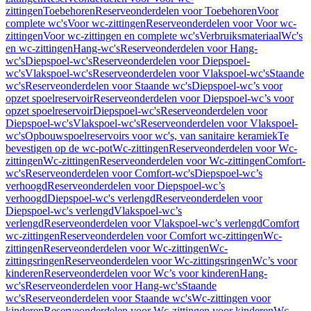
zittingen
Toebehoren
Reserveonderdelen voor Toebehoren
Voor
complete wc's
Voor wc-zittingen
Reserveonderdelen voor Voor wc-
zittingen
Voor wc-zittingen en complete wc's
Verbruiksmateriaal
Wc's
en wc-zittingen
Hang-wc's
Reserveonderdelen voor Hang-
wc's
Diepspoel-wc's
Reserveonderdelen voor Diepspoel-
wc's
Vlakspoel-wc's
Reserveonderdelen voor Vlakspoel-wc's
Staande
wc's
Reserveonderdelen voor Staande wc's
Diepspoel-wc’s voor
opzet spoelreservoir
Reserveonderdelen voor Diepspoel-wc’s voor
opzet spoelreservoir
Diepspoel-wc's
Reserveonderdelen voor
Diepspoel-wc's
Vlakspoel-wc's
Reserveonderdelen voor Vlakspoel-
wc's
Opbouwspoelreservoirs voor wc's, van sanitaire keramiek
Te
bevestigen op de wc-pot
Wc-zittingen
Reserveonderdelen voor Wc-
zittingen
Wc-zittingen
Reserveonderdelen voor Wc-zittingen
Comfort-
wc's
Reserveonderdelen voor Comfort-wc's
Diepspoel-wc’s
verhoogd
Reserveonderdelen voor Diepspoel-wc’s
verhoogd
Diepspoel-wc's verlengd
Reserveonderdelen voor
Diepspoel-wc's verlengd
Vlakspoel-wc’s
verlengd
Reserveonderdelen voor Vlakspoel-wc’s verlengd
Comfort
wc-zittingen
Reserveonderdelen voor Comfort wc-zittingen
Wc-
zittingen
Reserveonderdelen voor Wc-zittingen
Wc-
zittingsringen
Reserveonderdelen voor Wc-zittingsringen
Wc’s voor
kinderen
Reserveonderdelen voor Wc’s voor kinderen
Hang-
wc's
Reserveonderdelen voor Hang-wc's
Staande
wc's
Reserveonderdelen voor Staande wc's
Wc-zittingen voor
kinderen
Reserveonderdelen voor Wc-zittingen voor kinderen
Wc-