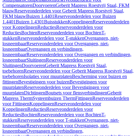
Compensatoren
Doorvoeren
Geberit Mapress Roestvrij Staal, FKM
blauw
Reserveonderdelen voor Geberit Mapress Roestvrij Staal,
FKM blauw
Buizen 1.4401
Reserveonderdelen voor Buizen
1.4401
Buizen 1.4301
Buisstukken
Koppelingen
Reserveonderdelen
voor Koppelingen
Reducties
Reserveonderdelen voor
Reducties
Bochten
Reserveonderdelen voor Bochten
T-
stukken
Reserveonderdelen voor T-stukken
Overgangen, niet-
losneembaar
Reserveonderdelen voor Overgangen, niet-
losneembaar
Overgangen en verbindingen,
losneembaar
Reserveonderdelen voor Overgangen en verbindingen,
losneembaar
Sluitingen
Reserveonderdelen voor
Sluitingen
Doorvoeren
Geberit Mapress Roestvrij Staal,
toebehoren
Reserveonderdelen voor Geberit Mapress Roestvrij Staal,
toebehoren
Isolaties voor muurplaten
Bescherming voor buizen en
fittingen
Bevestigingen voor buizen
Bevestigingen voor
muurplaten
Reserveonderdelen voor Bevestigingen voor
muurplaten
Dichtingen
Boutsets voor flensverbindingen
Geberit
Mapress Therm
Systeembuizen Therm
Fittingen
Reserveonderdelen
voor Fittingen
Koppelingen
Reserveonderdelen voor
Koppelingen
Reducties
Reserveonderdelen voor
Reducties
Bochten
Reserveonderdelen voor Bochten
T-
stukken
Reserveonderdelen voor T-stukken
Overgangen, niet-
losneembaar
Reserveonderdelen voor Overgangen, niet-
losneembaar
Overgangen en verbindingen,