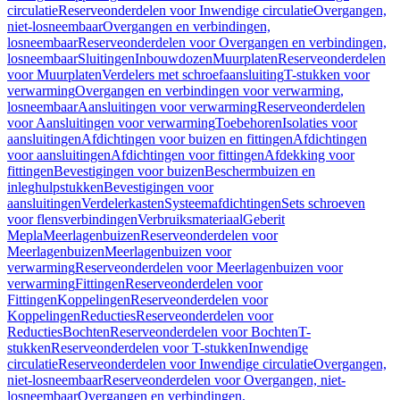
circulatie
Reserveonderdelen voor Inwendige circulatie
Overgangen,
niet-losneembaar
Overgangen en verbindingen,
losneembaar
Reserveonderdelen voor Overgangen en verbindingen,
losneembaar
Sluitingen
Inbouwdozen
Muurplaten
Reserveonderdelen
voor Muurplaten
Verdelers met schroefaansluiting
T-stukken voor
verwarming
Overgangen en verbindingen voor verwarming,
losneembaar
Aansluitingen voor verwarming
Reserveonderdelen
voor Aansluitingen voor verwarming
Toebehoren
Isolaties voor
aansluitingen
Afdichtingen voor buizen en fittingen
Afdichtingen
voor aansluitingen
Afdichtingen voor fittingen
Afdekking voor
fittingen
Bevestigingen voor buizen
Beschermbuizen en
inleghulpstukken
Bevestigingen voor
aansluitingen
Verdelerkasten
Systeemafdichtingen
Sets schroeven
voor flensverbindingen
Verbruiksmateriaal
Geberit
Mepla
Meerlagenbuizen
Reserveonderdelen voor
Meerlagenbuizen
Meerlagenbuizen voor
verwarming
Reserveonderdelen voor Meerlagenbuizen voor
verwarming
Fittingen
Reserveonderdelen voor
Fittingen
Koppelingen
Reserveonderdelen voor
Koppelingen
Reducties
Reserveonderdelen voor
Reducties
Bochten
Reserveonderdelen voor Bochten
T-
stukken
Reserveonderdelen voor T-stukken
Inwendige
circulatie
Reserveonderdelen voor Inwendige circulatie
Overgangen,
niet-losneembaar
Reserveonderdelen voor Overgangen, niet-
losneembaar
Overgangen en verbindingen,