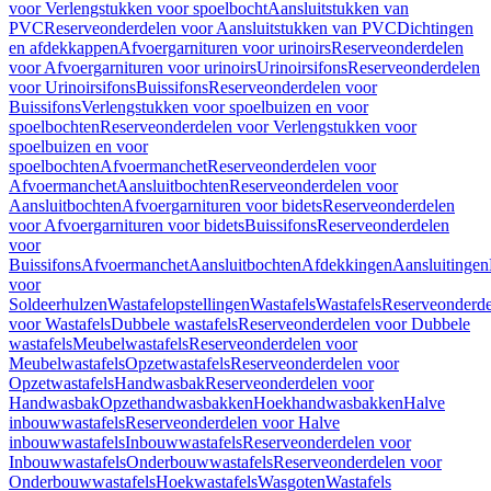
voor Verlengstukken voor spoelbocht
Aansluitstukken van
PVC
Reserveonderdelen voor Aansluitstukken van PVC
Dichtingen
en afdekkappen
Afvoergarnituren voor urinoirs
Reserveonderdelen
voor Afvoergarnituren voor urinoirs
Urinoirsifons
Reserveonderdelen
voor Urinoirsifons
Buissifons
Reserveonderdelen voor
Buissifons
Verlengstukken voor spoelbuizen en voor
spoelbochten
Reserveonderdelen voor Verlengstukken voor
spoelbuizen en voor
spoelbochten
Afvoermanchet
Reserveonderdelen voor
Afvoermanchet
Aansluitbochten
Reserveonderdelen voor
Aansluitbochten
Afvoergarnituren voor bidets
Reserveonderdelen
voor Afvoergarnituren voor bidets
Buissifons
Reserveonderdelen
voor
Buissifons
Afvoermanchet
Aansluitbochten
Afdekkingen
Aansluitingen
voor
Soldeerhulzen
Wastafelopstellingen
Wastafels
Wastafels
Reserveonderde
voor Wastafels
Dubbele wastafels
Reserveonderdelen voor Dubbele
wastafels
Meubelwastafels
Reserveonderdelen voor
Meubelwastafels
Opzetwastafels
Reserveonderdelen voor
Opzetwastafels
Handwasbak
Reserveonderdelen voor
Handwasbak
Opzethandwasbakken
Hoekhandwasbakken
Halve
inbouwwastafels
Reserveonderdelen voor Halve
inbouwwastafels
Inbouwwastafels
Reserveonderdelen voor
Inbouwwastafels
Onderbouwwastafels
Reserveonderdelen voor
Onderbouwwastafels
Hoekwastafels
Wasgoten
Wastafels