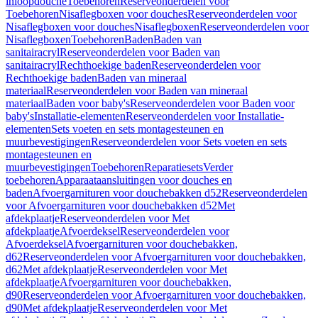
inloopdouche
Toebehoren
Reserveonderdelen voor
Toebehoren
Nisaflegboxen voor douches
Reserveonderdelen voor
Nisaflegboxen voor douches
Nisaflegboxen
Reserveonderdelen voor
Nisaflegboxen
Toebehoren
Baden
Baden van
sanitairacryl
Reserveonderdelen voor Baden van
sanitairacryl
Rechthoekige baden
Reserveonderdelen voor
Rechthoekige baden
Baden van mineraal
materiaal
Reserveonderdelen voor Baden van mineraal
materiaal
Baden voor baby's
Reserveonderdelen voor Baden voor
baby's
Installatie-elementen
Reserveonderdelen voor Installatie-
elementen
Sets voeten en sets montagesteunen en
muurbevestigingen
Reserveonderdelen voor Sets voeten en sets
montagesteunen en
muurbevestigingen
Toebehoren
Reparatiesets
Verder
toebehoren
Apparaataansluitingen voor douches en
baden
Afvoergarnituren voor douchebakken d52
Reserveonderdelen
voor Afvoergarnituren voor douchebakken d52
Met
afdekplaatje
Reserveonderdelen voor Met
afdekplaatje
Afvoerdeksel
Reserveonderdelen voor
Afvoerdeksel
Afvoergarnituren voor douchebakken,
d62
Reserveonderdelen voor Afvoergarnituren voor douchebakken,
d62
Met afdekplaatje
Reserveonderdelen voor Met
afdekplaatje
Afvoergarnituren voor douchebakken,
d90
Reserveonderdelen voor Afvoergarnituren voor douchebakken,
d90
Met afdekplaatje
Reserveonderdelen voor Met