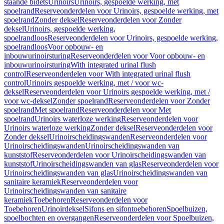
staande bidets
Urinoirs
Urinoirs, gespoelde werking, met
spoelrand
Reserveonderdelen voor Urinoirs, gespoelde werking, met
spoelrand
Zonder deksel
Reserveonderdelen voor Zonder
deksel
Urinoirs, gespoelde werking,
spoelrandloos
Reserveonderdelen voor Urinoirs, gespoelde werking,
spoelrandloos
Voor opbouw- en
inbouwurinoirsturing
Reserveonderdelen voor Voor opbouw- en
inbouwurinoirsturing
With integrated urinal flush
control
Reserveonderdelen voor With integrated urinal flush
control
Urinoirs gespoelde werking, met / voor wc-
deksel
Reserveonderdelen voor Urinoirs gespoelde werking, met /
voor wc-deksel
Zonder spoelrand
Reserveonderdelen voor Zonder
spoelrand
Met spoelrand
Reserveonderdelen voor Met
spoelrand
Urinoirs waterloze werking
Reserveonderdelen voor
Urinoirs waterloze werking
Zonder deksel
Reserveonderdelen voor
Zonder deksel
Urinoirscheidingswanden
Reserveonderdelen voor
Urinoirscheidingswanden
Urinoirscheidingswanden van
kunststof
Reserveonderdelen voor Urinoirscheidingswanden van
kunststof
Urinoirscheidingswanden van glas
Reserveonderdelen voor
Urinoirscheidingswanden van glas
Urinoirscheidingswanden van
sanitaire keramiek
Reserveonderdelen voor
Urinoirscheidingswanden van sanitaire
keramiek
Toebehoren
Reserveonderdelen voor
Toebehoren
Urinoirdeksel
Sifons en sifontoebehoren
Spoelbuizen,
spoelbochten en overgangen
Reserveonderdelen voor Spoelbuizen,