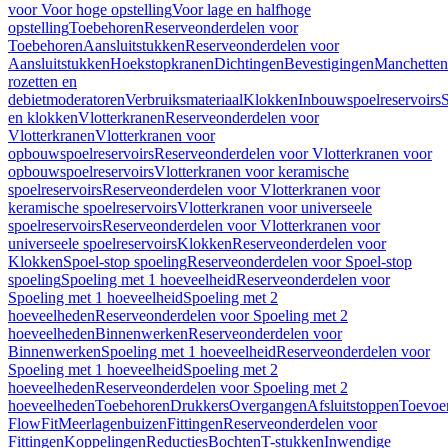
voor Voor hoge opstelling
Voor lage en halfhoge
opstelling
Toebehoren
Reserveonderdelen voor
Toebehoren
Aansluitstukken
Reserveonderdelen voor
Aansluitstukken
Hoekstopkranen
Dichtingen
Bevestigingen
Manchetten
rozetten en
debietmoderatoren
Verbruiksmateriaal
Klokken
Inbouwspoelreservoirs
en klokken
Vlotterkranen
Reserveonderdelen voor
Vlotterkranen
Vlotterkranen voor
opbouwspoelreservoirs
Reserveonderdelen voor Vlotterkranen voor
opbouwspoelreservoirs
Vlotterkranen voor keramische
spoelreservoirs
Reserveonderdelen voor Vlotterkranen voor
keramische spoelreservoirs
Vlotterkranen voor universeele
spoelreservoirs
Reserveonderdelen voor Vlotterkranen voor
universeele spoelreservoirs
Klokken
Reserveonderdelen voor
Klokken
Spoel-stop spoeling
Reserveonderdelen voor Spoel-stop
spoeling
Spoeling met 1 hoeveelheid
Reserveonderdelen voor
Spoeling met 1 hoeveelheid
Spoeling met 2
hoeveelheden
Reserveonderdelen voor Spoeling met 2
hoeveelheden
Binnenwerken
Reserveonderdelen voor
Binnenwerken
Spoeling met 1 hoeveelheid
Reserveonderdelen voor
Spoeling met 1 hoeveelheid
Spoeling met 2
hoeveelheden
Reserveonderdelen voor Spoeling met 2
hoeveelheden
Toebehoren
Drukkers
Overgangen
Afsluitstoppen
Toevoe
FlowFit
Meerlagenbuizen
Fittingen
Reserveonderdelen voor
Fittingen
Koppelingen
Reducties
Bochten
T-stukken
Inwendige